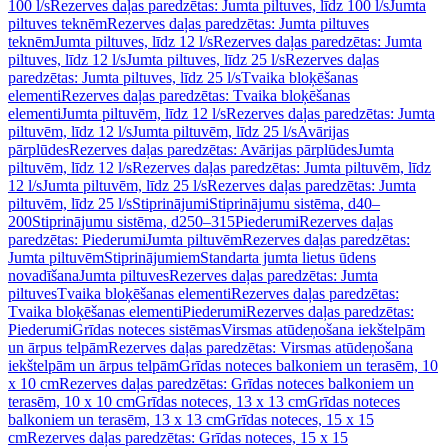
100 l/s
Rezerves daļas paredzētas: Jumta piltuves, līdz 100 l/s
Jumta
piltuves teknēm
Rezerves daļas paredzētas: Jumta piltuves
teknēm
Jumta piltuves, līdz 12 l/s
Rezerves daļas paredzētas: Jumta
piltuves, līdz 12 l/s
Jumta piltuves, līdz 25 l/s
Rezerves daļas
paredzētas: Jumta piltuves, līdz 25 l/s
Tvaika bloķēšanas
elementi
Rezerves daļas paredzētas: Tvaika bloķēšanas
elementi
Jumta piltuvēm, līdz 12 l/s
Rezerves daļas paredzētas: Jumta
piltuvēm, līdz 12 l/s
Jumta piltuvēm, līdz 25 l/s
Avārijas
pārplūdes
Rezerves daļas paredzētas: Avārijas pārplūdes
Jumta
piltuvēm, līdz 12 l/s
Rezerves daļas paredzētas: Jumta piltuvēm, līdz
12 l/s
Jumta piltuvēm, līdz 25 l/s
Rezerves daļas paredzētas: Jumta
piltuvēm, līdz 25 l/s
Stiprinājumi
Stiprinājumu sistēma, d40–
200
Stiprinājumu sistēma, d250–315
Piederumi
Rezerves daļas
paredzētas: Piederumi
Jumta piltuvēm
Rezerves daļas paredzētas:
Jumta piltuvēm
Stiprinājumiem
Standarta jumta lietus ūdens
novadīšana
Jumta piltuves
Rezerves daļas paredzētas: Jumta
piltuves
Tvaika bloķēšanas elementi
Rezerves daļas paredzētas:
Tvaika bloķēšanas elementi
Piederumi
Rezerves daļas paredzētas:
Piederumi
Grīdas noteces sistēmas
Virsmas atūdeņošana iekštelpām
un ārpus telpām
Rezerves daļas paredzētas: Virsmas atūdeņošana
iekštelpām un ārpus telpām
Grīdas noteces balkoniem un terasēm, 10
x 10 cm
Rezerves daļas paredzētas: Grīdas noteces balkoniem un
terasēm, 10 x 10 cm
Grīdas noteces, 13 x 13 cm
Grīdas noteces
balkoniem un terasēm, 13 x 13 cm
Grīdas noteces, 15 x 15
cm
Rezerves daļas paredzētas: Grīdas noteces, 15 x 15