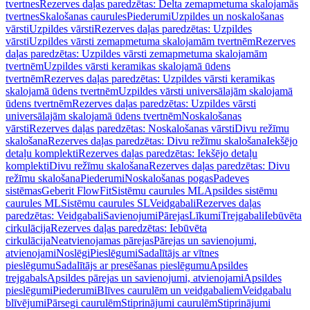
tvertnes
Rezerves daļas paredzētas: Delta zemapmetuma skalojamās
tvertnes
Skalošanas caurules
Piederumi
Uzpildes un noskalošanas
vārsti
Uzpildes vārsti
Rezerves daļas paredzētas: Uzpildes
vārsti
Uzpildes vārsti zemapmetuma skalojamām tvertnēm
Rezerves
daļas paredzētas: Uzpildes vārsti zemapmetuma skalojamām
tvertnēm
Uzpildes vārsti keramikas skalojamā ūdens
tvertnēm
Rezerves daļas paredzētas: Uzpildes vārsti keramikas
skalojamā ūdens tvertnēm
Uzpildes vārsti universālajām skalojamā
ūdens tvertnēm
Rezerves daļas paredzētas: Uzpildes vārsti
universālajām skalojamā ūdens tvertnēm
Noskalošanas
vārsti
Rezerves daļas paredzētas: Noskalošanas vārsti
Divu režīmu
skalošana
Rezerves daļas paredzētas: Divu režīmu skalošana
Iekšējo
detaļu komplekti
Rezerves daļas paredzētas: Iekšējo detaļu
komplekti
Divu režīmu skalošana
Rezerves daļas paredzētas: Divu
režīmu skalošana
Piederumi
Noskalošanas pogas
Padeves
sistēmas
Geberit FlowFit
Sistēmu caurules ML
Apsildes sistēmu
caurules ML
Sistēmu caurules SL
Veidgabali
Rezerves daļas
paredzētas: Veidgabali
Savienojumi
Pārejas
Līkumi
Trejgabali
Iebūvēta
cirkulācija
Rezerves daļas paredzētas: Iebūvēta
cirkulācija
Neatvienojamas pārejas
Pārejas un savienojumi,
atvienojami
Noslēgi
Pieslēgumi
Sadalītājs ar vītnes
pieslēgumu
Sadalītājs ar presēšanas pieslēgumu
Apsildes
trejgabals
Apsildes pārejas un savienojumi, atvienojami
Apsildes
pieslēgumi
Piederumi
Blīves caurulēm un veidgabaliem
Veidgabalu
blīvējumi
Pārsegi caurulēm
Stiprinājumi caurulēm
Stiprinājumi