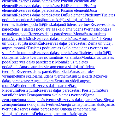
elementi
Rezerves daļas paredzētas: Izlietņu elementi
Bidē
elementi
Rezerves daļas paredzētas: Bidē elementi
Pisuāru
elementi
Rezerves daļas paredzētas: Pisuāru elementi
Dušu
elementi
Rezerves daļas paredzētas: Dušu elementi
Piederumi
Tualetes
podu elementiem
Stiprinājumiem
Ārējās skalojamā ūdens
tvertnes
Tualetes podu ārējās skalojamā ūdens tvertnes
Rezerves daļas
paredzētas: Tualetes podu ārējās skalojamā ūdens tvertnes
Montāža
uz tualetes poda
Rezerves daļas paredzētas: Montāža uz tualetes
poda
Augstu iekārts
Rezerves daļas paredzētas: Augstu iekārts
Zema
un vidēji augsta montāža
Rezerves daļas paredzētas: Zema un vidēji
augsta montāža
Tualetes podu ārējās skalojamā ūdens tvertnes no
sanitārās keramikas
Rezerves daļas paredzētas: Tualetes podu ārējās
skalojamā ūdens tvertnes no sanitārās keramikas
Montāža uz tualetes
poda
Rezerves daļas paredzētas: Montāža uz tualetes
poda
Skalošanas caurules virsapmetuma skalojamā ūdens
tvertnēm
Rezerves daļas paredzētas: Skalošanas caurules
virsapmetuma skalojamā ūdens tvertnēm
Augstu iekārts
Rezerves
daļas paredzētas: Augstu iekārts
Zema un vidēji augsta
montāža
Piederumi
Rezerves daļas paredzētas:
Piederumi
Pieslēgumi
Rezerves daļas paredzētas: Pieslēgumi
Stūra
vārsti
Manšetes
Zemapmetuma skalojamās tvertnes
Sigma
zemapmetuma skalojamās tvertnes
Rezerves daļas paredzētas: Sigma
zemapmetuma skalojamās tvertnes
Omega zemapmetuma skalojamās
tvertnes
Rezerves daļas paredzētas: Omega zemapmetuma
skalojamās tvertnes
Delta zemapmetuma skalojamās