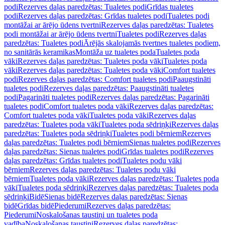
podi
Rezerves daļas paredzētas: Tualetes podi
Grīdas tualetes
podi
Rezerves daļas paredzētas: Grīdas tualetes podi
Tualetes podi
montāžai ar ārējo ūdens tvertni
Rezerves daļas paredzētas: Tualetes
podi montāžai ar ārējo ūdens tvertni
Tualetes podi
Rezerves daļas
paredzētas: Tualetes podi
Ārējās skalojamās tvertnes tualetes podiem,
no sanitārās keramikas
Montāža uz tualetes poda
Tualetes poda
vāki
Rezerves daļas paredzētas: Tualetes poda vāki
Tualetes poda
vāki
Rezerves daļas paredzētas: Tualetes poda vāki
Comfort tualetes
podi
Rezerves daļas paredzētas: Comfort tualetes podi
Paaugstināti
tualetes podi
Rezerves daļas paredzētas: Paaugstināti tualetes
podi
Pagarināti tualetes podi
Rezerves daļas paredzētas: Pagarināti
tualetes podi
Comfort tualetes poda vāki
Rezerves daļas paredzētas:
Comfort tualetes poda vāki
Tualetes poda vāki
Rezerves daļas
paredzētas: Tualetes poda vāki
Tualetes poda sēdriņķi
Rezerves daļas
paredzētas: Tualetes poda sēdriņķi
Tualetes podi bērniem
Rezerves
daļas paredzētas: Tualetes podi bērniem
Sienas tualetes podi
Rezerves
daļas paredzētas: Sienas tualetes podi
Grīdas tualetes podi
Rezerves
daļas paredzētas: Grīdas tualetes podi
Tualetes podu vāki
bērniem
Rezerves daļas paredzētas: Tualetes podu vāki
bērniem
Tualetes poda vāki
Rezerves daļas paredzētas: Tualetes poda
vāki
Tualetes poda sēdriņķi
Rezerves daļas paredzētas: Tualetes poda
sēdriņķi
Bidē
Sienas bidē
Rezerves daļas paredzētas: Sienas
bidē
Grīdas bidē
Piederumi
Rezerves daļas paredzētas:
Piederumi
Noskalošanas taustiņi un tualetes poda
vadība
Noskalošanas taustiņi
Rezerves daļas paredzētas: