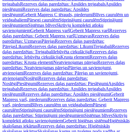
trejgabals
Rezerves daļas paredzētas: Apsildes trejgabals
Apsildes
pieslēgumi
Rezerves daļas paredzētas: Apsildes
pieslēgumi
Geberit Mapress C tērauds, piederumi
Blīves caurulēm un
veidgabaliem
Pārsegi caurulēm
Stiprinājumi caurulēm
Stiprinājumi
pieslēgumiem
Sistēmas blīves
Skrūvju komplekti atloku
savienojumiem
Geberit Mapress varš
Geberit Mapress varš
Rezerves
daļas paredzētas: Geberit Mapress varš
Uzmavas
Rezerves daļas
paredzētas: Uzmavas
Pārejas
Rezerves daļas paredzētas:
Pārejas
Līkumi
Rezerves daļas paredzētas: Līkumi
Trejgabali
Rezerves
daļas paredzētas: Trejgabali
Iebūvēta cirkulācija
Rezerves daļas
paredzētas: Iebūvēta cirkulācija
Krusta elementi
Rezerves daļas
paredzētas: Krusta elementi
Neatvienojamas pārejas
Rezerves daļas
paredzētas: Neatvienojamas pārejas
Pārejas un savienojumi,
atvienojami
Rezerves daļas paredzētas: Pārejas un savienojumi,
atvienojami
Noslēgi
Rezerves daļas paredzētas:
Noslēgi
Pieslēgumi
Rezerves daļas paredzētas: Pieslēgumi
Apsildes
trejgabals
Rezerves daļas paredzētas: Apsildes trejgabals
Apsildes
pieslēgumi
Rezerves daļas paredzētas: Apsildes pieslēgumi
Geberit
Mapress varš, piederumi
Rezerves daļas paredzētas: Geberit Mapress
varš, piederumi
Blīves caurulēm un veidgabaliem
Pārsegi
caurulēm
Stiprinājumi caurulēm
Stiprinājumi pieslēgumiem
Rezerves
daļas paredzētas: Stiprinājumi pieslēgumiem
Sistēmas blīves
Skrūvju
komplekti atloku savienojumiem
Geberit higiēnas sistēma
Higiēniskās
skalošanas iekārtas
Rezerves daļas paredzētas: Higiēniskās
skalošanas iekārtas
Skalošanas kastes un tualetes poda vadība ar