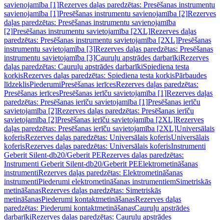
savienojamība [1]
Rezerves daļas paredzētas: Presēšanas instrumentu
savienojamība [1]
Presēšanas instrumentu savienojamība [2]
Rezerves
daļas paredzētas: Presēšanas instrumentu savienojamība
[2]
Presēšanas instrumentu savietojamība [2XL]
Rezerves daļas
paredzētas: Presēšanas instrumentu savietojamība [2XL]
Presēšanas
instrumentu savietojamība [3]
Rezerves daļas paredzētas: Presēšanas
instrumentu savietojamība [3]
Cauruļu apstrādes darbarīki
Rezerves
daļas paredzētas: Cauruļu apstrādes darbarīki
Spiediena testa
korķis
Rezerves daļas paredzētas: Spiediena testa korķis
Pārbaudes
līdzeklis
Piederumi
Presēšanas ierīces
Rezerves daļas paredzētas:
Presēšanas ierīces
Presēšanas ierīču savietojamība [1]
Rezerves daļas
paredzētas: Presēšanas ierīču savietojamība [1]
Presēšanas ierīču
savietojamība [2]
Rezerves daļas paredzētas: Presēšanas ierīču
savietojamība [2]
Presēšanas ierīču savietojamība [2XL]
Rezerves
daļas paredzētas: Presēšanas ierīču savietojamība [2XL]
Universālais
koferis
Rezerves daļas paredzētas: Universālais koferis
Universālais
koferis
Rezerves daļas paredzētas: Universālais koferis
Instrumenti
Geberit Silent-db20/Geberit PE
Rezerves daļas paredzētas:
Instrumenti Geberit Silent-db20/Geberit PE
Elektrometināšanas
instrumenti
Rezerves daļas paredzētas: Elektrometināšanas
instrumenti
Piederumi elektrometināšanas instrumentiem
Simetriskās
metināšanas
Rezerves daļas paredzētas: Simetriskās
metināšanas
Piederumi kontaktmetināšanas
Rezerves daļas
paredzētas: Piederumi kontaktmetināšanas
Cauruļu apstrādes
darbarīki
Rezerves daļas paredzētas: Cauruļu apstrādes