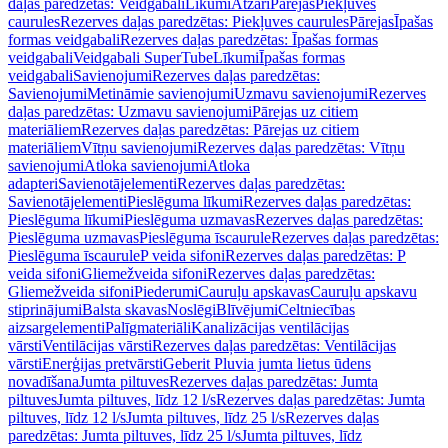
daļas paredzētas: Veidgabali
Līkumi
Atzari
Pārejas
Piekļuves
caurules
Rezerves daļas paredzētas: Piekļuves caurules
Pārejas
Īpašas
formas veidgabali
Rezerves daļas paredzētas: Īpašas formas
veidgabali
Veidgabali SuperTube
Līkumi
Īpašas formas
veidgabali
Savienojumi
Rezerves daļas paredzētas:
Savienojumi
Metināmie savienojumi
Uzmavu savienojumi
Rezerves
daļas paredzētas: Uzmavu savienojumi
Pārejas uz citiem
materiāliem
Rezerves daļas paredzētas: Pārejas uz citiem
materiāliem
Vītņu savienojumi
Rezerves daļas paredzētas: Vītņu
savienojumi
Atloka savienojumi
Atloka
adapteri
Savienotājelementi
Rezerves daļas paredzētas:
Savienotājelementi
Pieslēguma līkumi
Rezerves daļas paredzētas:
Pieslēguma līkumi
Pieslēguma uzmavas
Rezerves daļas paredzētas:
Pieslēguma uzmavas
Pieslēguma īscaurule
Rezerves daļas paredzētas:
Pieslēguma īscaurule
P veida sifoni
Rezerves daļas paredzētas: P
veida sifoni
Gliemežveida sifoni
Rezerves daļas paredzētas:
Gliemežveida sifoni
Piederumi
Cauruļu apskavas
Cauruļu apskavu
stiprinājumi
Balsta skavas
Noslēgi
Blīvējumi
Celtniecības
aizsargelementi
Palīgmateriāli
Kanalizācijas ventilācijas
vārsti
Ventilācijas vārsti
Rezerves daļas paredzētas: Ventilācijas
vārsti
Enerģijas pretvārsti
Geberit Pluvia jumta lietus ūdens
novadīšana
Jumta piltuves
Rezerves daļas paredzētas: Jumta
piltuves
Jumta piltuves, līdz 12 l/s
Rezerves daļas paredzētas: Jumta
piltuves, līdz 12 l/s
Jumta piltuves, līdz 25 l/s
Rezerves daļas
paredzētas: Jumta piltuves, līdz 25 l/s
Jumta piltuves, līdz