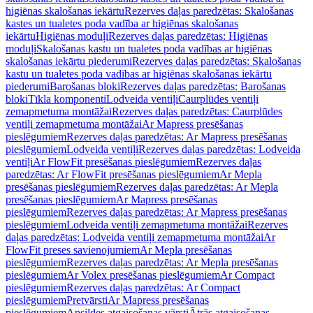
higiēnas skalošanas iekārtu
Rezerves daļas paredzētas: Skalošanas
kastes un tualetes poda vadība ar higiēnas skalošanas
iekārtu
Higiēnas moduļi
Rezerves daļas paredzētas: Higiēnas
moduļi
Skalošanas kastu un tualetes poda vadības ar higiēnas
skalošanas iekārtu piederumi
Rezerves daļas paredzētas: Skalošanas
kastu un tualetes poda vadības ar higiēnas skalošanas iekārtu
piederumi
Barošanas bloki
Rezerves daļas paredzētas: Barošanas
bloki
Tīkla komponenti
Lodveida ventiļi
Caurplūdes ventiļi
zemapmetuma montāžai
Rezerves daļas paredzētas: Caurplūdes
ventiļi zemapmetuma montāžai
Ar Mapress presēšanas
pieslēgumiem
Rezerves daļas paredzētas: Ar Mapress presēšanas
pieslēgumiem
Lodveida ventiļi
Rezerves daļas paredzētas: Lodveida
ventiļi
Ar FlowFit presēšanas pieslēgumiem
Rezerves daļas
paredzētas: Ar FlowFit presēšanas pieslēgumiem
Ar Mepla
presēšanas pieslēgumiem
Rezerves daļas paredzētas: Ar Mepla
presēšanas pieslēgumiem
Ar Mapress presēšanas
pieslēgumiem
Rezerves daļas paredzētas: Ar Mapress presēšanas
pieslēgumiem
Lodveida ventiļi zemapmetuma montāžai
Rezerves
daļas paredzētas: Lodveida ventiļi zemapmetuma montāžai
Ar
FlowFit preses savienojumiem
Ar Mepla presēšanas
pieslēgumiem
Rezerves daļas paredzētas: Ar Mepla presēšanas
pieslēgumiem
Ar Volex presēšanas pieslēgumiem
Ar Compact
pieslēgumiem
Rezerves daļas paredzētas: Ar Compact
pieslēgumiem
Pretvārsti
Ar Mapress presēšanas
pieslēgumiem
Apsildes atgaisošanas vārsti
Ātrās atgaisošanas