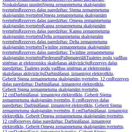
Noskalošanas taustiņi
Sigma zemapmetuma skalojamām
tvertnēm
Rezerves daļas paredzētas: Sigma zemapmetuma
skalojamām tvertnēm
Omega zemapmetuma skalojamām
tvertnēm
Rezerves daļas paredzētas: Omega zemapmetuma
skalojamām tvertnēm
Kappa zemapmetuma skalojamām
tvertnēm
Rezerves daļas paredzētas: Kappa zemapmetuma
skalojamām tvertnēm
Delta zemapmetuma skalojamām
tvertnēm
Rezerves daļas paredzētas: Delta zemapmetuma
skalojamām tvertnēm
Twinline zemapmetuma skalojamām
tvertnēm
Rezerves daļas paredzētas: Twinline zemapmetuma
skalojamām tvertnēm
Piederumi
Palīgmateriāli
Tualetes podu vadības
sistēmas ar elektronisku skalošanas aktivizāciju
Rezerves daļas
paredzētas: Tualetes podu vadības sistēmas ar elektronisku
skalošanas aktivizāciju
Darbināšanai, izmantojot elektrotīklu,
Geberit Sigma zemapmetuma skalojamām tvertnēm, 12 cm
Rezerves
daļas paredzētas: Darbināšanai, izmantojot elektrotīklu,
Geberit Sigma zemapmetuma skalojamām tvertnēm,
12 cm
Darbināšanai, izmantojot elektrotīklu, Geberit Sigma
zemapmetuma skalojamām tvertnēm, 8 cm
Rezerves daļas
paredzētas: Darbināšanai, izmantojot elektrotīklu, Geberit Sigma
zemapmetuma skalojamām tvertnēm, 8 cm
Darbināšanai, izmantojot
elektrotīklu, Geberit Omega zemapmetuma skalojamām tvertnēm,
12 cm
Rezerves daļas paredzētas: Darbināšanai, izmantojot
elektrotīklu, Geberit Omega zemapmetuma skalojamām tvertnēm,
12 cm
Darbināšanai, izmantojot baterijas, Geberit Sigma