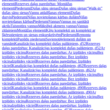
elementi
Rezerves daļas paredzētas: Montāžas
elementi
Piederumi
Dušas sānu sienas
Dušas sānu sienas
“Walk-in”
dušas sānu sienas
Vannu atdalīšanas elementi
Dušas
durvis
Piederumi
Nišas novietošanas kārbas dušām
Nišas
novietošanas kārbas
Piederumi
Vannas
Vannas no sanitārā
akrila
Taisnstūra vannas
Mākslīgā akmens vannas
Vannas
zīdaiņiem
Montāžas elementi
Kāju komplekti un komplekti ar
šķērsstieņiem un sienas enkurskrūvēm
Piederumi
Remonta
komplekti
Papildu piederumi
Savienotājelementi dušām un
vannām
Kanalizācijas komplekti dušas paliktņiem, d52
Rezerves
daļas paredzētas: Kanalizācijas komplekti dušas paliktņiem, d52
Ar
izplūdes vāciņu
Rezerves daļas paredzētas: Ar izplūdes vāciņu
Bez
izplūdes vāciņa
Rezerves daļas paredzētas: Bez izplūdes
vāciņa
Izplūdes vāciņš
Rezerves daļas paredzētas: Izplūdes
vāciņš
Kanalizācijas komplekti dušas paliktņiem, d62
Rezerves daļas
paredzētas: Kanalizācijas komplekti dušas paliktņiem, d62
Ar
izplūdes vāciņu
Rezerves daļas paredzētas: Ar izplūdes vāciņu
Bez
izplūdes vāciņa
Rezerves daļas paredzētas: Bez izplūdes
vāciņa
Izplūdes vāciņš
Rezerves daļas paredzētas: Izplūdes
vāciņš
Kanalizācijas komplekti dušas paliktņiem, d90
Rezerves daļas
paredzētas: Kanalizācijas komplekti dušas paliktņiem, d90
Ar
izplūdes vāciņu
Rezerves daļas paredzētas: Ar izplūdes vāciņu
Bez
izplūdes vāciņa
Rezerves daļas paredzētas: Bez izplūdes
vāciņa
Izplūdes vāciņš
Rezerves daļas paredzētas: Izplūdes
vāciņš
Kanalizācijas komplekti vannām, d52
Rezerves daļas