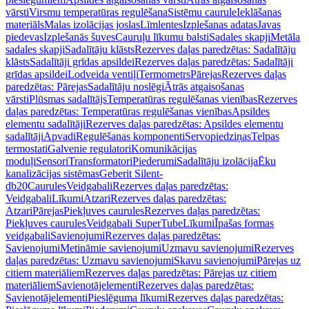
vārsti
Virsmu temperatūras regulēšana
Sistēmu caurule
Ieklāšanas
materiāls
Malas izolācijas joslas
Līmlentes
Izplešanas adatas
Javas
piedevas
Izplešanās šuves
Cauruļu līkumu balsti
Sadales skapji
Metāla
sadales skapji
Sadalītāju klāsts
Rezerves daļas paredzētas: Sadalītāju
klāsts
Sadalītāji grīdas apsildei
Rezerves daļas paredzētas: Sadalītāji
grīdas apsildei
Lodveida ventiļi
Termometrs
Pārejas
Rezerves daļas
paredzētas: Pārejas
Sadalītāju noslēgi
Ātrās atgaisošanas
vārsti
Plūsmas sadalītājs
Temperatūras regulēšanas vienības
Rezerves
daļas paredzētas: Temperatūras regulēšanas vienības
Apsildes
elementu sadalītāji
Rezerves daļas paredzētas: Apsildes elementu
sadalītāji
Apvadi
Regulēšanas komponenti
Servopiedziņas
Telpas
termostati
Galvenie regulatori
Komunikācijas
moduļi
Sensori
Transformatori
Piederumi
Sadalītāju izolācija
Ēku
kanalizācijas sistēmas
Geberit Silent-
db20
Caurules
Veidgabali
Rezerves daļas paredzētas:
Veidgabali
Līkumi
Atzari
Rezerves daļas paredzētas:
Atzari
Pārejas
Piekļuves caurules
Rezerves daļas paredzētas:
Piekļuves caurules
Veidgabali SuperTube
Līkumi
Īpašas formas
veidgabali
Savienojumi
Rezerves daļas paredzētas:
Savienojumi
Metināmie savienojumi
Uzmavu savienojumi
Rezerves
daļas paredzētas: Uzmavu savienojumi
Skavu savienojumi
Pārejas uz
citiem materiāliem
Rezerves daļas paredzētas: Pārejas uz citiem
materiāliem
Savienotājelementi
Rezerves daļas paredzētas:
Savienotājelementi
Pieslēguma līkumi
Rezerves daļas paredzētas: