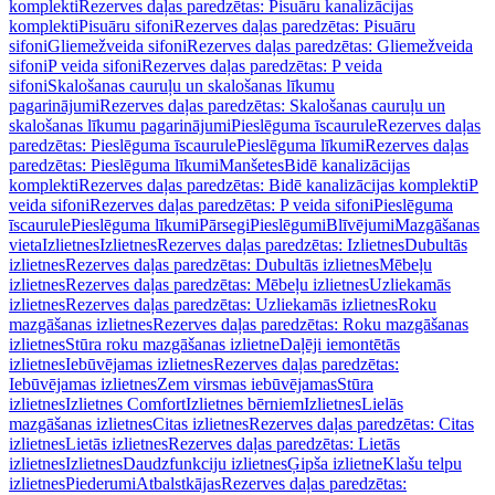
komplekti
Rezerves daļas paredzētas: Pisuāru kanalizācijas
komplekti
Pisuāru sifoni
Rezerves daļas paredzētas: Pisuāru
sifoni
Gliemežveida sifoni
Rezerves daļas paredzētas: Gliemežveida
sifoni
P veida sifoni
Rezerves daļas paredzētas: P veida
sifoni
Skalošanas cauruļu un skalošanas līkumu
pagarinājumi
Rezerves daļas paredzētas: Skalošanas cauruļu un
skalošanas līkumu pagarinājumi
Pieslēguma īscaurule
Rezerves daļas
paredzētas: Pieslēguma īscaurule
Pieslēguma līkumi
Rezerves daļas
paredzētas: Pieslēguma līkumi
Manšetes
Bidē kanalizācijas
komplekti
Rezerves daļas paredzētas: Bidē kanalizācijas komplekti
P
veida sifoni
Rezerves daļas paredzētas: P veida sifoni
Pieslēguma
īscaurule
Pieslēguma līkumi
Pārsegi
Pieslēgumi
Blīvējumi
Mazgāšanas
vieta
Izlietnes
Izlietnes
Rezerves daļas paredzētas: Izlietnes
Dubultās
izlietnes
Rezerves daļas paredzētas: Dubultās izlietnes
Mēbeļu
izlietnes
Rezerves daļas paredzētas: Mēbeļu izlietnes
Uzliekamās
izlietnes
Rezerves daļas paredzētas: Uzliekamās izlietnes
Roku
mazgāšanas izlietnes
Rezerves daļas paredzētas: Roku mazgāšanas
izlietnes
Stūra roku mazgāšanas izlietne
Daļēji iemontētās
izlietnes
Iebūvējamas izlietnes
Rezerves daļas paredzētas:
Iebūvējamas izlietnes
Zem virsmas iebūvējamas
Stūra
izlietnes
Izlietnes Comfort
Izlietnes bērniem
Izlietnes
Lielās
mazgāšanas izlietnes
Citas izlietnes
Rezerves daļas paredzētas: Citas
izlietnes
Lietās izlietnes
Rezerves daļas paredzētas: Lietās
izlietnes
Izlietnes
Daudzfunkciju izlietnes
Ģipša izlietne
Klašu telpu
izlietnes
Piederumi
Atbalstkājas
Rezerves daļas paredzētas: