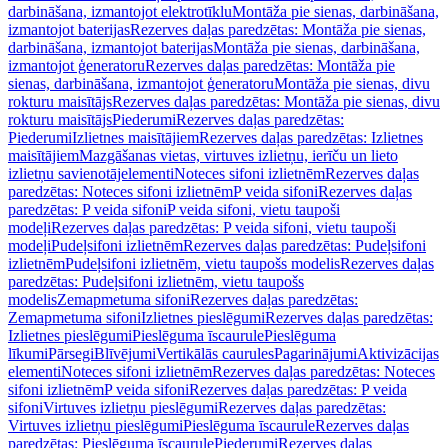
darbināšana, izmantojot elektrotīklu
Montāža pie sienas, darbināšana,
izmantojot baterijas
Rezerves daļas paredzētas: Montāža pie sienas,
darbināšana, izmantojot baterijas
Montāža pie sienas, darbināšana,
izmantojot ģeneratoru
Rezerves daļas paredzētas: Montāža pie
sienas, darbināšana, izmantojot ģeneratoru
Montāža pie sienas, divu
rokturu maisītājs
Rezerves daļas paredzētas: Montāža pie sienas, divu
rokturu maisītājs
Piederumi
Rezerves daļas paredzētas:
Piederumi
Izlietnes maisītājiem
Rezerves daļas paredzētas: Izlietnes
maisītājiem
Mazgāšanas vietas, virtuves izlietņu, ierīču un lieto
izlietņu savienotājelementi
Noteces sifoni izlietnēm
Rezerves daļas
paredzētas: Noteces sifoni izlietnēm
P veida sifoni
Rezerves daļas
paredzētas: P veida sifoni
P veida sifoni, vietu taupoši
modeļi
Rezerves daļas paredzētas: P veida sifoni, vietu taupoši
modeļi
Pudeļsifoni izlietnēm
Rezerves daļas paredzētas: Pudeļsifoni
izlietnēm
Pudeļsifoni izlietnēm, vietu taupošs modelis
Rezerves daļas
paredzētas: Pudeļsifoni izlietnēm, vietu taupošs
modelis
Zemapmetuma sifoni
Rezerves daļas paredzētas:
Zemapmetuma sifoni
Izlietnes pieslēgumi
Rezerves daļas paredzētas:
Izlietnes pieslēgumi
Pieslēguma īscaurule
Pieslēguma
līkumi
Pārsegi
Blīvējumi
Vertikālās caurules
Pagarinājumi
Aktivizācijas
elementi
Noteces sifoni izlietnēm
Rezerves daļas paredzētas: Noteces
sifoni izlietnēm
P veida sifoni
Rezerves daļas paredzētas: P veida
sifoni
Virtuves izlietņu pieslēgumi
Rezerves daļas paredzētas:
Virtuves izlietņu pieslēgumi
Pieslēguma īscaurule
Rezerves daļas
paredzētas: Pieslēguma īscaurule
Piederumi
Rezerves daļas