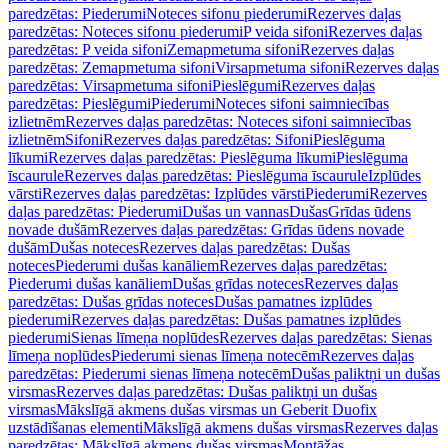
paredzētas: Piederumi
Noteces sifonu piederumi
Rezerves daļas
paredzētas: Noteces sifonu piederumi
P veida sifoni
Rezerves daļas
paredzētas: P veida sifoni
Zemapmetuma sifoni
Rezerves daļas
paredzētas: Zemapmetuma sifoni
Virsapmetuma sifoni
Rezerves daļas
paredzētas: Virsapmetuma sifoni
Pieslēgumi
Rezerves daļas
paredzētas: Pieslēgumi
Piederumi
Noteces sifoni saimniecības
izlietnēm
Rezerves daļas paredzētas: Noteces sifoni saimniecības
izlietnēm
Sifoni
Rezerves daļas paredzētas: Sifoni
Pieslēguma
līkumi
Rezerves daļas paredzētas: Pieslēguma līkumi
Pieslēguma
īscaurule
Rezerves daļas paredzētas: Pieslēguma īscaurule
Izplūdes
vārsti
Rezerves daļas paredzētas: Izplūdes vārsti
Piederumi
Rezerves
daļas paredzētas: Piederumi
Dušas un vannas
Dušas
Grīdas ūdens
novade dušām
Rezerves daļas paredzētas: Grīdas ūdens novade
dušām
Dušas noteces
Rezerves daļas paredzētas: Dušas
noteces
Piederumi dušas kanāliem
Rezerves daļas paredzētas:
Piederumi dušas kanāliem
Dušas grīdas noteces
Rezerves daļas
paredzētas: Dušas grīdas noteces
Dušas pamatnes izplūdes
piederumi
Rezerves daļas paredzētas: Dušas pamatnes izplūdes
piederumi
Sienas līmeņa noplūdes
Rezerves daļas paredzētas: Sienas
līmeņa noplūdes
Piederumi sienas līmeņa notecēm
Rezerves daļas
paredzētas: Piederumi sienas līmeņa notecēm
Dušas paliktņi un dušas
virsmas
Rezerves daļas paredzētas: Dušas paliktņi un dušas
virsmas
Mākslīgā akmens dušas virsmas un Geberit Duofix
uzstādīšanas elementi
Mākslīgā akmens dušas virsmas
Rezerves daļas
paredzētas: Mākslīgā akmens dušas virsmas
Montāžas