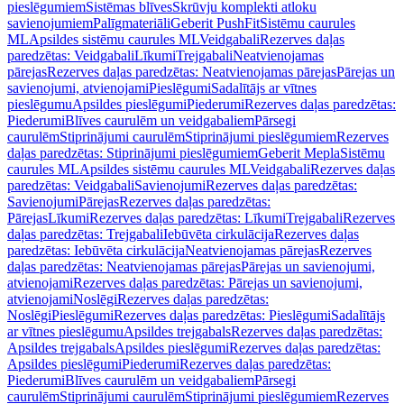
pieslēgumiem
Sistēmas blīves
Skrūvju komplekti atloku
savienojumiem
Palīgmateriāli
Geberit PushFit
Sistēmu caurules
ML
Apsildes sistēmu caurules ML
Veidgabali
Rezerves daļas
paredzētas: Veidgabali
Līkumi
Trejgabali
Neatvienojamas
pārejas
Rezerves daļas paredzētas: Neatvienojamas pārejas
Pārejas un
savienojumi, atvienojami
Pieslēgumi
Sadalītājs ar vītnes
pieslēgumu
Apsildes pieslēgumi
Piederumi
Rezerves daļas paredzētas:
Piederumi
Blīves caurulēm un veidgabaliem
Pārsegi
caurulēm
Stiprinājumi caurulēm
Stiprinājumi pieslēgumiem
Rezerves
daļas paredzētas: Stiprinājumi pieslēgumiem
Geberit Mepla
Sistēmu
caurules ML
Apsildes sistēmu caurules ML
Veidgabali
Rezerves daļas
paredzētas: Veidgabali
Savienojumi
Rezerves daļas paredzētas:
Savienojumi
Pārejas
Rezerves daļas paredzētas:
Pārejas
Līkumi
Rezerves daļas paredzētas: Līkumi
Trejgabali
Rezerves
daļas paredzētas: Trejgabali
Iebūvēta cirkulācija
Rezerves daļas
paredzētas: Iebūvēta cirkulācija
Neatvienojamas pārejas
Rezerves
daļas paredzētas: Neatvienojamas pārejas
Pārejas un savienojumi,
atvienojami
Rezerves daļas paredzētas: Pārejas un savienojumi,
atvienojami
Noslēgi
Rezerves daļas paredzētas:
Noslēgi
Pieslēgumi
Rezerves daļas paredzētas: Pieslēgumi
Sadalītājs
ar vītnes pieslēgumu
Apsildes trejgabals
Rezerves daļas paredzētas:
Apsildes trejgabals
Apsildes pieslēgumi
Rezerves daļas paredzētas:
Apsildes pieslēgumi
Piederumi
Rezerves daļas paredzētas:
Piederumi
Blīves caurulēm un veidgabaliem
Pārsegi
caurulēm
Stiprinājumi caurulēm
Stiprinājumi pieslēgumiem
Rezerves