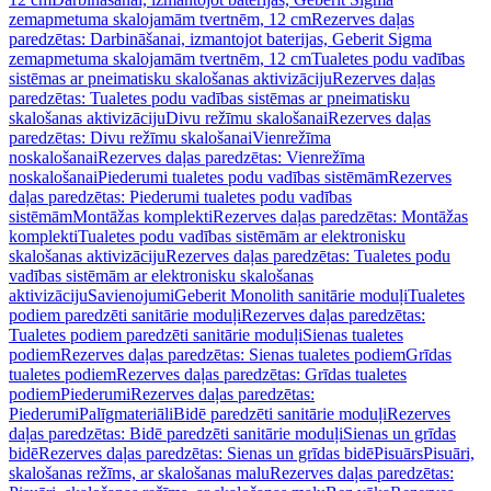
zemapmetuma skalojamām tvertnēm, 12 cm
Rezerves daļas
paredzētas: Darbināšanai, izmantojot baterijas, Geberit Sigma
zemapmetuma skalojamām tvertnēm, 12 cm
Tualetes podu vadības
sistēmas ar pneimatisku skalošanas aktivizāciju
Rezerves daļas
paredzētas: Tualetes podu vadības sistēmas ar pneimatisku
skalošanas aktivizāciju
Divu režīmu skalošanai
Rezerves daļas
paredzētas: Divu režīmu skalošanai
Vienrežīma
noskalošanai
Rezerves daļas paredzētas: Vienrežīma
noskalošanai
Piederumi tualetes podu vadības sistēmām
Rezerves
daļas paredzētas: Piederumi tualetes podu vadības
sistēmām
Montāžas komplekti
Rezerves daļas paredzētas: Montāžas
komplekti
Tualetes podu vadības sistēmām ar elektronisku
skalošanas aktivizāciju
Rezerves daļas paredzētas: Tualetes podu
vadības sistēmām ar elektronisku skalošanas
aktivizāciju
Savienojumi
Geberit Monolith sanitārie moduļi
Tualetes
podiem paredzēti sanitārie moduļi
Rezerves daļas paredzētas:
Tualetes podiem paredzēti sanitārie moduļi
Sienas tualetes
podiem
Rezerves daļas paredzētas: Sienas tualetes podiem
Grīdas
tualetes podiem
Rezerves daļas paredzētas: Grīdas tualetes
podiem
Piederumi
Rezerves daļas paredzētas:
Piederumi
Palīgmateriāli
Bidē paredzēti sanitārie moduļi
Rezerves
daļas paredzētas: Bidē paredzēti sanitārie moduļi
Sienas un grīdas
bidē
Rezerves daļas paredzētas: Sienas un grīdas bidē
Pisuārs
Pisuāri,
skalošanas režīms, ar skalošanas malu
Rezerves daļas paredzētas: