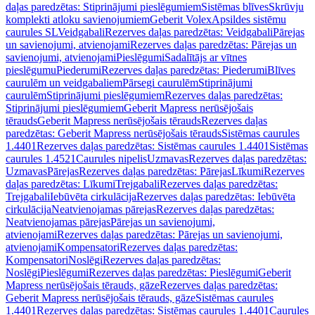
daļas paredzētas: Stiprinājumi pieslēgumiem
Sistēmas blīves
Skrūvju
komplekti atloku savienojumiem
Geberit Volex
Apsildes sistēmu
caurules SL
Veidgabali
Rezerves daļas paredzētas: Veidgabali
Pārejas
un savienojumi, atvienojami
Rezerves daļas paredzētas: Pārejas un
savienojumi, atvienojami
Pieslēgumi
Sadalītājs ar vītnes
pieslēgumu
Piederumi
Rezerves daļas paredzētas: Piederumi
Blīves
caurulēm un veidgabaliem
Pārsegi caurulēm
Stiprinājumi
caurulēm
Stiprinājumi pieslēgumiem
Rezerves daļas paredzētas:
Stiprinājumi pieslēgumiem
Geberit Mapress nerūsējošais
tērauds
Geberit Mapress nerūsējošais tērauds
Rezerves daļas
paredzētas: Geberit Mapress nerūsējošais tērauds
Sistēmas caurules
1.4401
Rezerves daļas paredzētas: Sistēmas caurules 1.4401
Sistēmas
caurules 1.4521
Caurules nipelis
Uzmavas
Rezerves daļas paredzētas:
Uzmavas
Pārejas
Rezerves daļas paredzētas: Pārejas
Līkumi
Rezerves
daļas paredzētas: Līkumi
Trejgabali
Rezerves daļas paredzētas:
Trejgabali
Iebūvēta cirkulācija
Rezerves daļas paredzētas: Iebūvēta
cirkulācija
Neatvienojamas pārejas
Rezerves daļas paredzētas:
Neatvienojamas pārejas
Pārejas un savienojumi,
atvienojami
Rezerves daļas paredzētas: Pārejas un savienojumi,
atvienojami
Kompensatori
Rezerves daļas paredzētas:
Kompensatori
Noslēgi
Rezerves daļas paredzētas:
Noslēgi
Pieslēgumi
Rezerves daļas paredzētas: Pieslēgumi
Geberit
Mapress nerūsējošais tērauds, gāze
Rezerves daļas paredzētas:
Geberit Mapress nerūsējošais tērauds, gāze
Sistēmas caurules
1.4401
Rezerves daļas paredzētas: Sistēmas caurules 1.4401
Caurules