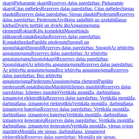
skapji
Piekaramie skapji
Rezerves daļas paredzētas: Piekaramie
skapji
Citas mēbeles
Rezerves daļas paredzētas: Citas mēbeles
Sienas
plaukti
Rezerves daļas paredzētas: Sienas plaukti
Piederumi
Rezerves
daļas paredzētas: Piederumi
Atvilktņu sadalītāji un uzglabāšanas
kārbas
Dvieļu turētāji un dvieļu āķi
Apgaismojuma
elementi
Rokturi
Kāju komplekti
Magnētiskās
plāksnes
Kontaktligzdas
Rezerves daļas paredzētas:
Kontaktligzdas
Papildu piederumi
Spoguļi un
spoguļskapji
Spoguļi
Rezerves daļas paredzētas: Spoguļi
Ar iebūvētu
apgaismojumu
Rezerves daļas paredzētas: Ar iebūvētu
apgaismojumu
Spoguļskapji
Rezerves daļas paredzētas:
Spoguļskapji
Ar iebūvētu apgaismojumu
Rezerves daļas paredzētas:
Ar iebūvētu apgaismojumu
Bez iebūvēta apgaismojuma
Rezerves
daļas paredzētas: Bez iebūvēta
apgaismojuma
Piederumi
Apgaismojuma elementi
Papildu
piederumi
Kontaktligzdas
Maisītāji
Izlietnes maisītāji
Rezerves daļas
paredzētas: Izlietnes maisītāji
Vertikāla montāža, darbināšana,
izmantojot elektrotīklu
Rezerves daļas paredzētas: Vertikāla montāža,
darbināšana, izmantojot elektrotīklu
Vertikāla montāža, darbināšana,
izmantojot baterijas
Rezerves daļas paredzētas: Vertikāla montāža,
darbināšana, izmantojot baterijas
Vertikāla montāža, darbināšana,
izmantojot ģeneratoru
Rezerves daļas paredzētas: Vertikāla montāža,
darbināšana, izmantojot ģeneratoru
Vertikāla montāža, vienas sviras
maisītājs
Montāža pie sienas, darbināšana, izmantojot
elektrotīklu
Rezerves daļas paredzētas: Montāža pie sienas,