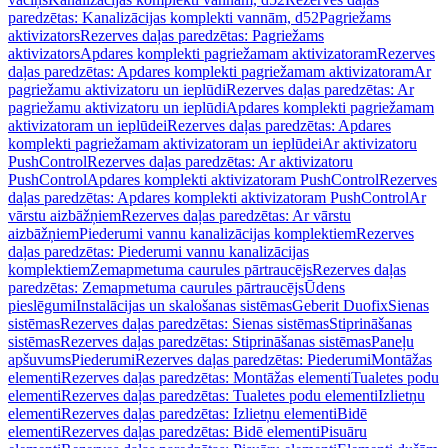
paredzētas: Kanalizācijas komplekti vannām, d52
Pagriežams
aktivizators
Rezerves daļas paredzētas: Pagriežams
aktivizators
Apdares komplekti pagriežamam aktivizatoram
Rezerves
daļas paredzētas: Apdares komplekti pagriežamam aktivizatoram
Ar
pagriežamu aktivizatoru un ieplūdi
Rezerves daļas paredzētas: Ar
pagriežamu aktivizatoru un ieplūdi
Apdares komplekti pagriežamam
aktivizatoram un ieplūdei
Rezerves daļas paredzētas: Apdares
komplekti pagriežamam aktivizatoram un ieplūdei
Ar aktivizatoru
PushControl
Rezerves daļas paredzētas: Ar aktivizatoru
PushControl
Apdares komplekti aktivizatoram PushControl
Rezerves
daļas paredzētas: Apdares komplekti aktivizatoram PushControl
Ar
vārstu aizbāžņiem
Rezerves daļas paredzētas: Ar vārstu
aizbāžņiem
Piederumi vannu kanalizācijas komplektiem
Rezerves
daļas paredzētas: Piederumi vannu kanalizācijas
komplektiem
Zemapmetuma caurules pārtraucējs
Rezerves daļas
paredzētas: Zemapmetuma caurules pārtraucējs
Ūdens
pieslēgumi
Instalācijas un skalošanas sistēmas
Geberit Duofix
Sienas
sistēmas
Rezerves daļas paredzētas: Sienas sistēmas
Stiprināšanas
sistēmas
Rezerves daļas paredzētas: Stiprināšanas sistēmas
Paneļu
apšuvums
Piederumi
Rezerves daļas paredzētas: Piederumi
Montāžas
elementi
Rezerves daļas paredzētas: Montāžas elementi
Tualetes podu
elementi
Rezerves daļas paredzētas: Tualetes podu elementi
Izlietņu
elementi
Rezerves daļas paredzētas: Izlietņu elementi
Bidē
elementi
Rezerves daļas paredzētas: Bidē elementi
Pisuāru