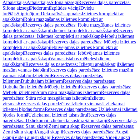
Atbalstkājas
Atbalstkājas
Sifona aizsegi
Rezerves daļas paredzētas:
Sifona aizsegi
Piederumi
Izplūdes vāciņš
Dvieļu
turētājs
Stiprinājumi
Dekoratīvās apmales
Izlietnes komplekti ar
apakšskapi
Roku mazgāšanas izlietnes komplekti ar
apakšskapi
Rezerves daļas paredzētas: Roku mazgāšanas izlietnes
komplekti ar apakšskapi
Izlietnes komplekti ar apakšskapi
Rezerves
daļas paredzētas: Izlietnes komplekti ar apakšskapi
Mēbeļu izlietnes
komplekti ar apakšskapi
Rezerves daļas paredzētas: Mēbeļu izlietnes
komplekti ar apakšskapi
Iebūvējamas izlietnes komplekti ar
apakšskapi
Rezerves daļas paredzētas: Iebūvējamas izlietnes
komplekti ar apakšskapi
Vannas istabas mēbeles
Izlietņu
apakšskapji
Rezerves daļas paredzētas: Izlietņu apakšskapji
Izlietnes
mazām vannas istabām
Rezerves daļas paredzētas: Izlietnes mazām
vannas istabām
Izlietnēm
Rezerves daļas paredzētas:
Izlietnēm
Dubultajām izlietnēm
Rezerves daļas paredzētas:
Dubultajām izlietnēm
Mēbeļu izlietnēm
Rezerves daļas paredzētas:
Mēbeļu izlietnēm
Stūra roku mazgāšanas izlietnēm
Rezerves daļas
paredzētas: Stūra roku mazgāšanas izlietnēm
Izlietņu
virsmas
Rezerves daļas paredzētas: Izlietņu virsmas
Uzliekamai
izlietnei bļodas formā
Rezerves daļas paredzētas: Uzliekamai izlietnei
bļodas formā
Uzliekamai izlietnei taisnstūra
Rezerves daļas
paredzētas: Uzliekamai izlietnei taisnstūra
Sānu skapji
Rezerves daļas
paredzētas: Sānu skapji
Zemi sānu skapji
Rezerves daļas paredzētas:
Zemi sānu skapji
Augsti skapji
Rezerves daļas paredzētas: Augsti
skapji
Vidēji augsti skapji
Rezerves daļas paredzētas: Vidēji augsti