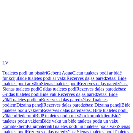
LV
Tualetes podi un pisuāri
Geberit AquaClean tualetes podi ar bidē
funkciju
Bidē tualetes podi ar vāku
Rezerves daļas paredzētas: Bidē
tualetes podi ar vāku
Sienas tualetes podi
Rezerves daļas paredzētas:
Sienas tualetes podi
Grīdas tualetes podi
Rezerves daļas paredzētas:
Grīdas tualetes podi
Bidē vāki
Rezerves daļas paredzētas: Bidē
vāki
Tualetes podiem
Rezerves daļas paredzētas: Tualetes
podiem
Dizaina paneļi
Rezerves daļas paredzētas: Dizaina paneļi
Bidē
tualetes podu vākiem
Rezerves daļas paredzētas: Bidē tualetes podu
vākiem
Piederumi
Bidē tualetes podu un vāku komplektiem
Bidē
tualetes podu vākiem
Bidē vāku un bidē tualetes podu un vāku
komplektiem
Palīgmateriāli
Tualetes podi un tualetes poda vāki
Sienas
tualetes podi
Rezerves daļas paredzētas: Sienas tualetes podi
Tualetes