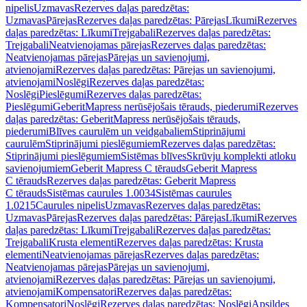
nipelis
Uzmavas
Rezerves daļas paredzētas:
Uzmavas
Pārejas
Rezerves daļas paredzētas: Pārejas
Līkumi
Rezerves
daļas paredzētas: Līkumi
Trejgabali
Rezerves daļas paredzētas:
Trejgabali
Neatvienojamas pārejas
Rezerves daļas paredzētas:
Neatvienojamas pārejas
Pārejas un savienojumi,
atvienojami
Rezerves daļas paredzētas: Pārejas un savienojumi,
atvienojami
Noslēgi
Rezerves daļas paredzētas:
Noslēgi
Pieslēgumi
Rezerves daļas paredzētas:
Pieslēgumi
GeberitMapress nerūsējošais tērauds, piederumi
Rezerves
daļas paredzētas: GeberitMapress nerūsējošais tērauds,
piederumi
Blīves caurulēm un veidgabaliem
Stiprinājumi
caurulēm
Stiprinājumi pieslēgumiem
Rezerves daļas paredzētas:
Stiprinājumi pieslēgumiem
Sistēmas blīves
Skrūvju komplekti atloku
savienojumiem
Geberit Mapress C tērauds
Geberit Mapress
C tērauds
Rezerves daļas paredzētas: Geberit Mapress
C tērauds
Sistēmas caurules 1.0034
Sistēmas caurules
1.0215
Caurules nipelis
Uzmavas
Rezerves daļas paredzētas:
Uzmavas
Pārejas
Rezerves daļas paredzētas: Pārejas
Līkumi
Rezerves
daļas paredzētas: Līkumi
Trejgabali
Rezerves daļas paredzētas:
Trejgabali
Krusta elementi
Rezerves daļas paredzētas: Krusta
elementi
Neatvienojamas pārejas
Rezerves daļas paredzētas:
Neatvienojamas pārejas
Pārejas un savienojumi,
atvienojami
Rezerves daļas paredzētas: Pārejas un savienojumi,
atvienojami
Kompensatori
Rezerves daļas paredzētas:
Kompensatori
Noslēgi
Rezerves daļas paredzētas: Noslēgi
Apsildes