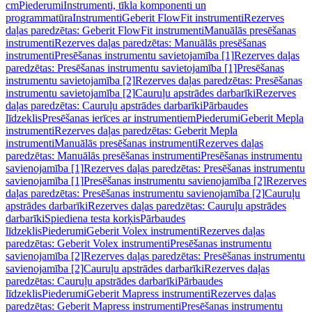
cm
Piederumi
Instrumenti, tīkla komponenti un
programmatūra
Instrumenti
Geberit FlowFit instrumenti
Rezerves
daļas paredzētas: Geberit FlowFit instrumenti
Manuālās presēšanas
instrumenti
Rezerves daļas paredzētas: Manuālās presēšanas
instrumenti
Presēšanas instrumentu savietojamība [1]
Rezerves daļas
paredzētas: Presēšanas instrumentu savietojamība [1]
Presēšanas
instrumentu savietojamība [2]
Rezerves daļas paredzētas: Presēšanas
instrumentu savietojamība [2]
Cauruļu apstrādes darbarīki
Rezerves
daļas paredzētas: Cauruļu apstrādes darbarīki
Pārbaudes
līdzeklis
Presēšanas ierīces ar instrumentiem
Piederumi
Geberit Mepla
instrumenti
Rezerves daļas paredzētas: Geberit Mepla
instrumenti
Manuālās presēšanas instrumenti
Rezerves daļas
paredzētas: Manuālās presēšanas instrumenti
Presēšanas instrumentu
savienojamība [1]
Rezerves daļas paredzētas: Presēšanas instrumentu
savienojamība [1]
Presēšanas instrumentu savienojamība [2]
Rezerves
daļas paredzētas: Presēšanas instrumentu savienojamība [2]
Cauruļu
apstrādes darbarīki
Rezerves daļas paredzētas: Cauruļu apstrādes
darbarīki
Spiediena testa korķis
Pārbaudes
līdzeklis
Piederumi
Geberit Volex instrumenti
Rezerves daļas
paredzētas: Geberit Volex instrumenti
Presēšanas instrumentu
savienojamība [2]
Rezerves daļas paredzētas: Presēšanas instrumentu
savienojamība [2]
Cauruļu apstrādes darbarīki
Rezerves daļas
paredzētas: Cauruļu apstrādes darbarīki
Pārbaudes
līdzeklis
Piederumi
Geberit Mapress instrumenti
Rezerves daļas
paredzētas: Geberit Mapress instrumenti
Presēšanas instrumentu