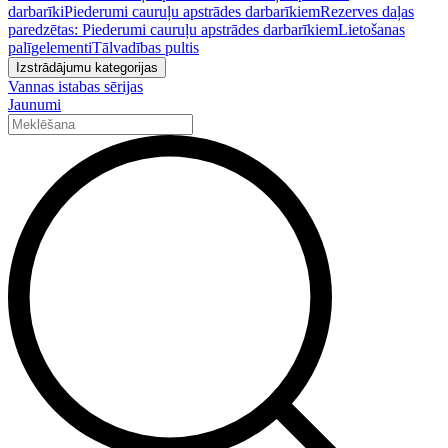
darbarīki
Piederumi cauruļu apstrādes darbarīkiem
Rezerves daļas
paredzētas: Piederumi cauruļu apstrādes darbarīkiem
Lietošanas
palīgelementi
Tālvadības pultis
Izstrādājumu kategorijas
Vannas istabas sērijas
Jaunumi