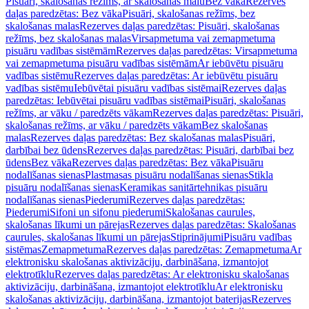
Pisuāri, skalošanas režīms, ar skalošanas malu
Bez vāka
Rezerves
daļas paredzētas: Bez vāka
Pisuāri, skalošanas režīms, bez
skalošanas malas
Rezerves daļas paredzētas: Pisuāri, skalošanas
režīms, bez skalošanas malas
Virsapmetuma vai zemapmetuma
pisuāru vadības sistēmām
Rezerves daļas paredzētas: Virsapmetuma
vai zemapmetuma pisuāru vadības sistēmām
Ar iebūvētu pisuāru
vadības sistēmu
Rezerves daļas paredzētas: Ar iebūvētu pisuāru
vadības sistēmu
Iebūvētai pisuāru vadības sistēmai
Rezerves daļas
paredzētas: Iebūvētai pisuāru vadības sistēmai
Pisuāri, skalošanas
režīms, ar vāku / paredzēts vākam
Rezerves daļas paredzētas: Pisuāri,
skalošanas režīms, ar vāku / paredzēts vākam
Bez skalošanas
malas
Rezerves daļas paredzētas: Bez skalošanas malas
Pisuāri,
darbībai bez ūdens
Rezerves daļas paredzētas: Pisuāri, darbībai bez
ūdens
Bez vāka
Rezerves daļas paredzētas: Bez vāka
Pisuāru
nodalīšanas sienas
Plastmasas pisuāru nodalīšanas sienas
Stikla
pisuāru nodalīšanas sienas
Keramikas sanitārtehnikas pisuāru
nodalīšanas sienas
Piederumi
Rezerves daļas paredzētas:
Piederumi
Sifoni un sifonu piederumi
Skalošanas caurules,
skalošanas līkumi un pārejas
Rezerves daļas paredzētas: Skalošanas
caurules, skalošanas līkumi un pārejas
Stiprinājumi
Pisuāru vadības
sistēmas
Zemapmetuma
Rezerves daļas paredzētas: Zemapmetuma
Ar
elektronisku skalošanas aktivizāciju, darbināšana, izmantojot
elektrotīklu
Rezerves daļas paredzētas: Ar elektronisku skalošanas
aktivizāciju, darbināšana, izmantojot elektrotīklu
Ar elektronisku
skalošanas aktivizāciju, darbināšana, izmantojot baterijas
Rezerves