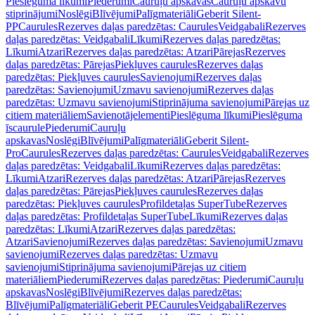
Pieslēguma līkumi
Piederumi
Cauruļu apskavas
Cauruļu apskavu
stiprinājumi
Noslēgi
Blīvējumi
Palīgmateriāli
Geberit Silent-
PP
Caurules
Rezerves daļas paredzētas: Caurules
Veidgabali
Rezerves
daļas paredzētas: Veidgabali
Līkumi
Rezerves daļas paredzētas:
Līkumi
Atzari
Rezerves daļas paredzētas: Atzari
Pārejas
Rezerves
daļas paredzētas: Pārejas
Piekļuves caurules
Rezerves daļas
paredzētas: Piekļuves caurules
Savienojumi
Rezerves daļas
paredzētas: Savienojumi
Uzmavu savienojumi
Rezerves daļas
paredzētas: Uzmavu savienojumi
Stiprinājuma savienojumi
Pārejas uz
citiem materiāliem
Savienotājelementi
Pieslēguma līkumi
Pieslēguma
īscaurule
Piederumi
Cauruļu
apskavas
Noslēgi
Blīvējumi
Palīgmateriāli
Geberit Silent-
Pro
Caurules
Rezerves daļas paredzētas: Caurules
Veidgabali
Rezerves
daļas paredzētas: Veidgabali
Līkumi
Rezerves daļas paredzētas:
Līkumi
Atzari
Rezerves daļas paredzētas: Atzari
Pārejas
Rezerves
daļas paredzētas: Pārejas
Piekļuves caurules
Rezerves daļas
paredzētas: Piekļuves caurules
Profildetaļas SuperTube
Rezerves
daļas paredzētas: Profildetaļas SuperTube
Līkumi
Rezerves daļas
paredzētas: Līkumi
Atzari
Rezerves daļas paredzētas:
Atzari
Savienojumi
Rezerves daļas paredzētas: Savienojumi
Uzmavu
savienojumi
Rezerves daļas paredzētas: Uzmavu
savienojumi
Stiprinājuma savienojumi
Pārejas uz citiem
materiāliem
Piederumi
Rezerves daļas paredzētas: Piederumi
Cauruļu
apskavas
Noslēgi
Blīvējumi
Rezerves daļas paredzētas:
Blīvējumi
Palīgmateriāli
Geberit PE
Caurules
Veidgabali
Rezerves