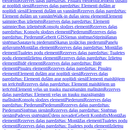
elementi
Rezerves daļas paredzētas: Pisuāru elementi
Elementi dušām
ar noplūdi sienā
Rezerves daļas paredzētas: Elementi dušām ar
noplūdi sienā
Elementi dušām un vannām
Rezerves daļas paredzētas:
Elementi dušām un vannām
Walk-in dušas sienu elementi
Elementi
saimniecības izlietnēm
Rezerves daļas paredzētas: Elementi
saimniecības izlietnēm
Konsoļu slodzes elementi
Rezerves daļas
paredzētas: Konsoļu slodzes elementi
Piederumi
Rezerves daļas
paredzētas: Piederumi
Geberit GIS
Sienas sistēmas
Stiprināšanas
sistēmas
Sagatavju piederumi
Skaņas izolācijas piederumi
Paneļu
apšuvums
Montāžas elementi
Rezerves daļas paredzētas: Montāžas
elementi
Tualetes podu elementi
Rezerves daļas paredzētas: Tualetes
podu elementi
Izlietņu elementi
Rezerves daļas paredzētas: Izlietņu
elementi
Bidē elementi
Rezerves daļas paredzētas: Bidē
elementi
Pisuāru elementi
Rezerves daļas paredzētas: Pisuāru
elementi
Elementi dušām arar noplūdi sienā
Rezerves daļas
paredzētas: Elementi dušām arar noplūdi sienā
Elementi maisītājiem
un ierīcēm
Rezerves daļas paredzētas: Elementi maisītājiem un
ierīcēm
Elementi veļas un trauku mazgājamām mašīnām
Rezerves
daļas paredzētas: Elementi veļas un trauku mazgājamām
mašīnām
Konsoļu slodzes elementi
Piederumi
Rezerves daļas
paredzētas: Piederumi
Piederumi
Rezerves daļas paredzētas:
Piederumi
Sistēmas sienām
Rezerves daļas paredzētas: Sistēmas
sienām
Padeves sistēmām
Ūdens novadei
Geberit Kombifix
Montāžas
elementi
Rezerves daļas paredzētas: Montāžas elementi
Tualetes podu
elementi
Rezerves daļas paredzētas: Tualetes podu elementi
Izlietņu