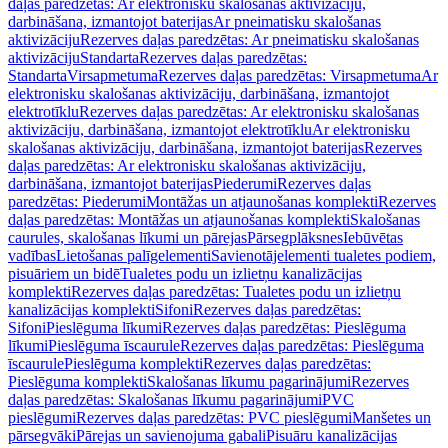
daļas paredzētas: Ar elektronisku skalošanas aktivizāciju,
darbināšana, izmantojot baterijas
Ar pneimatisku skalošanas
aktivizāciju
Rezerves daļas paredzētas: Ar pneimatisku skalošanas
aktivizāciju
Standarta
Rezerves daļas paredzētas:
Standarta
Virsapmetuma
Rezerves daļas paredzētas: Virsapmetuma
Ar
elektronisku skalošanas aktivizāciju, darbināšana, izmantojot
elektrotīklu
Rezerves daļas paredzētas: Ar elektronisku skalošanas
aktivizāciju, darbināšana, izmantojot elektrotīklu
Ar elektronisku
skalošanas aktivizāciju, darbināšana, izmantojot baterijas
Rezerves
daļas paredzētas: Ar elektronisku skalošanas aktivizāciju,
darbināšana, izmantojot baterijas
Piederumi
Rezerves daļas
paredzētas: Piederumi
Montāžas un atjaunošanas komplekti
Rezerves
daļas paredzētas: Montāžas un atjaunošanas komplekti
Skalošanas
caurules, skalošanas līkumi un pārejas
Pārsegplāksnes
Iebūvētas
vadības
Lietošanas palīgelementi
Savienotājelementi tualetes podiem,
pisuāriem un bidē
Tualetes podu un izlietņu kanalizācijas
komplekti
Rezerves daļas paredzētas: Tualetes podu un izlietņu
kanalizācijas komplekti
Sifoni
Rezerves daļas paredzētas:
Sifoni
Pieslēguma līkumi
Rezerves daļas paredzētas: Pieslēguma
līkumi
Pieslēguma īscaurule
Rezerves daļas paredzētas: Pieslēguma
īscaurule
Pieslēguma komplekti
Rezerves daļas paredzētas:
Pieslēguma komplekti
Skalošanas līkumu pagarinājumi
Rezerves
daļas paredzētas: Skalošanas līkumu pagarinājumi
PVC
pieslēgumi
Rezerves daļas paredzētas: PVC pieslēgumi
Manšetes un
pārsegvāki
Pārejas un savienojuma gabali
Pisuāru kanalizācijas