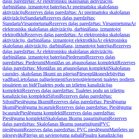
daļas paredzētas: Ar elektronisku skalošanas aktivizāciju,
darbināšana, izmantojot baterijas
Ar pneimatisku skalošanas
aktivizāciju
Rezerves daļas paredzētas: Ar pneimatisku skalošanas
aktivizāciju
Standarta
Rezerves daļas paredzētas:
Standarta
Virsapmetuma
Rezerves daļas paredzētas: Virsapmetuma
Ar
elektronisku skalošanas aktivizāciju, darbināšana, izmantojot
elektrotīklu
Rezerves daļas paredzētas: Ar elektronisku skalošanas
aktivizāciju, darbināšana, izmantojot elektrotīklu
Ar elektronisku
skalošanas aktivizāciju, darbināšana, izmantojot baterijas
Rezerves
daļas paredzētas: Ar elektronisku skalošanas aktivizāciju,
darbināšana, izmantojot baterijas
Piederumi
Rezerves daļas
paredzētas: Piederumi
Montāžas un atjaunošanas komplekti
Rezerves
daļas paredzētas: Montāžas un atjaunošanas komplekti
Skalošanas
caurules, skalošanas līkumi un pārejas
Pārsegplāksnes
Iebūvētas
vadības
Lietošanas palīgelementi
Savienotājelementi tualetes podiem,
pisuāriem un bidē
Tualetes podu un izlietņu kanalizācijas
komplekti
Rezerves daļas paredzētas: Tualetes podu un izlietņu
kanalizācijas komplekti
Sifoni
Rezerves daļas paredzētas:
Sifoni
Pieslēguma līkumi
Rezerves daļas paredzētas: Pieslēguma
līkumi
Pieslēguma īscaurule
Rezerves daļas paredzētas: Pieslēguma
īscaurule
Pieslēguma komplekti
Rezerves daļas paredzētas:
Pieslēguma komplekti
Skalošanas līkumu pagarinājumi
Rezerves
daļas paredzētas: Skalošanas līkumu pagarinājumi
PVC
pieslēgumi
Rezerves daļas paredzētas: PVC pieslēgumi
Manšetes un
pārsegvāki
Pārejas un savienojuma gabali
Pisuāru kanalizācijas