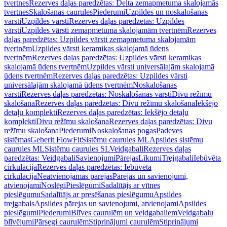
tvertnes
Rezerves daļas paredzētas: Delta zemapmetuma skalojamās
tvertnes
Skalošanas caurules
Piederumi
Uzpildes un noskalošanas
vārsti
Uzpildes vārsti
Rezerves daļas paredzētas: Uzpildes
vārsti
Uzpildes vārsti zemapmetuma skalojamām tvertnēm
Rezerves
daļas paredzētas: Uzpildes vārsti zemapmetuma skalojamām
tvertnēm
Uzpildes vārsti keramikas skalojamā ūdens
tvertnēm
Rezerves daļas paredzētas: Uzpildes vārsti keramikas
skalojamā ūdens tvertnēm
Uzpildes vārsti universālajām skalojamā
ūdens tvertnēm
Rezerves daļas paredzētas: Uzpildes vārsti
universālajām skalojamā ūdens tvertnēm
Noskalošanas
vārsti
Rezerves daļas paredzētas: Noskalošanas vārsti
Divu režīmu
skalošana
Rezerves daļas paredzētas: Divu režīmu skalošana
Iekšējo
detaļu komplekti
Rezerves daļas paredzētas: Iekšējo detaļu
komplekti
Divu režīmu skalošana
Rezerves daļas paredzētas: Divu
režīmu skalošana
Piederumi
Noskalošanas pogas
Padeves
sistēmas
Geberit FlowFit
Sistēmu caurules ML
Apsildes sistēmu
caurules ML
Sistēmu caurules SL
Veidgabali
Rezerves daļas
paredzētas: Veidgabali
Savienojumi
Pārejas
Līkumi
Trejgabali
Iebūvēta
cirkulācija
Rezerves daļas paredzētas: Iebūvēta
cirkulācija
Neatvienojamas pārejas
Pārejas un savienojumi,
atvienojami
Noslēgi
Pieslēgumi
Sadalītājs ar vītnes
pieslēgumu
Sadalītājs ar presēšanas pieslēgumu
Apsildes
trejgabals
Apsildes pārejas un savienojumi, atvienojami
Apsildes
pieslēgumi
Piederumi
Blīves caurulēm un veidgabaliem
Veidgabalu
blīvējumi
Pārsegi caurulēm
Stiprinājumi caurulēm
Stiprinājumi