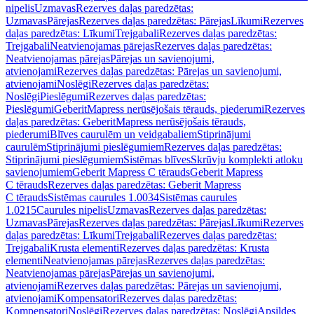
nipelis
Uzmavas
Rezerves daļas paredzētas:
Uzmavas
Pārejas
Rezerves daļas paredzētas: Pārejas
Līkumi
Rezerves
daļas paredzētas: Līkumi
Trejgabali
Rezerves daļas paredzētas:
Trejgabali
Neatvienojamas pārejas
Rezerves daļas paredzētas:
Neatvienojamas pārejas
Pārejas un savienojumi,
atvienojami
Rezerves daļas paredzētas: Pārejas un savienojumi,
atvienojami
Noslēgi
Rezerves daļas paredzētas:
Noslēgi
Pieslēgumi
Rezerves daļas paredzētas:
Pieslēgumi
GeberitMapress nerūsējošais tērauds, piederumi
Rezerves
daļas paredzētas: GeberitMapress nerūsējošais tērauds,
piederumi
Blīves caurulēm un veidgabaliem
Stiprinājumi
caurulēm
Stiprinājumi pieslēgumiem
Rezerves daļas paredzētas:
Stiprinājumi pieslēgumiem
Sistēmas blīves
Skrūvju komplekti atloku
savienojumiem
Geberit Mapress C tērauds
Geberit Mapress
C tērauds
Rezerves daļas paredzētas: Geberit Mapress
C tērauds
Sistēmas caurules 1.0034
Sistēmas caurules
1.0215
Caurules nipelis
Uzmavas
Rezerves daļas paredzētas:
Uzmavas
Pārejas
Rezerves daļas paredzētas: Pārejas
Līkumi
Rezerves
daļas paredzētas: Līkumi
Trejgabali
Rezerves daļas paredzētas:
Trejgabali
Krusta elementi
Rezerves daļas paredzētas: Krusta
elementi
Neatvienojamas pārejas
Rezerves daļas paredzētas:
Neatvienojamas pārejas
Pārejas un savienojumi,
atvienojami
Rezerves daļas paredzētas: Pārejas un savienojumi,
atvienojami
Kompensatori
Rezerves daļas paredzētas:
Kompensatori
Noslēgi
Rezerves daļas paredzētas: Noslēgi
Apsildes