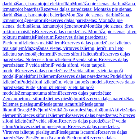
darbināšana, izmantojot elektrotīklu
Montāža pie sienas, darbināšana,
izmantojot baterijas
Rezerves daļas paredzētas: Montāža pie sienas,
darbināšana, izmantojot baterijas
Montāža pie sienas, darbināšana,
izmantojot ģeneratoru
Rezerves daļas paredzētas: Montāža pie
sienas, darbināšana, izmantojot ģeneratoru
Montāža pie sienas, divu
rokturu maisītājs
Rezerves daļas paredzētas: Montāža pie sienas, divu
rokturu maisītājs
Piederumi
Rezerves daļas paredzētas:
Piederumi
Izlietnes maisītājiem
Rezerves daļas paredzētas: Izlietnes
maisītājiem
Mazgāšanas vietas, virtuves izlietņu, ierīču un lieto
izlietņu savienotājelementi
Noteces sifoni izlietnēm
Rezerves daļas
paredzētas: Noteces sifoni izlietnēm
P veida sifoni
Rezerves daļas
paredzētas: P veida sifoni
P veida sifoni, vietu taupoši
modeļi
Rezerves daļas paredzētas: P veida sifoni, vietu taupoši
modeļi
Pudeļsifoni izlietnēm
Rezerves daļas paredzētas: Pudeļsifoni
izlietnēm
Pudeļsifoni izlietnēm, vietu taupošs modelis
Rezerves daļas
paredzētas: Pudeļsifoni izlietnēm, vietu taupošs
modelis
Zemapmetuma sifoni
Rezerves daļas paredzētas:
Zemapmetuma sifoni
Izlietnes pieslēgumi
Rezerves daļas paredzētas:
Izlietnes pieslēgumi
Pieslēguma īscaurule
Pieslēguma
līkumi
Pārsegi
Blīvējumi
Vertikālās caurules
Pagarinājumi
Aktivizācijas
elementi
Noteces sifoni izlietnēm
Rezerves daļas paredzētas: Noteces
sifoni izlietnēm
P veida sifoni
Rezerves daļas paredzētas: P veida
sifoni
Virtuves izlietņu pieslēgumi
Rezerves daļas paredzētas:
Virtuves izlietņu pieslēgumi
Pieslēguma īscaurule
Rezerves daļas
paredzētas: Pieslēguma īscaurule
Piederumi
Rezerves daļas