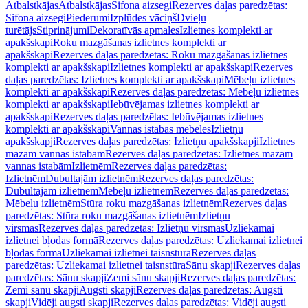
Atbalstkājas
Atbalstkājas
Sifona aizsegi
Rezerves daļas paredzētas:
Sifona aizsegi
Piederumi
Izplūdes vāciņš
Dvieļu
turētājs
Stiprinājumi
Dekoratīvās apmales
Izlietnes komplekti ar
apakšskapi
Roku mazgāšanas izlietnes komplekti ar
apakšskapi
Rezerves daļas paredzētas: Roku mazgāšanas izlietnes
komplekti ar apakšskapi
Izlietnes komplekti ar apakšskapi
Rezerves
daļas paredzētas: Izlietnes komplekti ar apakšskapi
Mēbeļu izlietnes
komplekti ar apakšskapi
Rezerves daļas paredzētas: Mēbeļu izlietnes
komplekti ar apakšskapi
Iebūvējamas izlietnes komplekti ar
apakšskapi
Rezerves daļas paredzētas: Iebūvējamas izlietnes
komplekti ar apakšskapi
Vannas istabas mēbeles
Izlietņu
apakšskapji
Rezerves daļas paredzētas: Izlietņu apakšskapji
Izlietnes
mazām vannas istabām
Rezerves daļas paredzētas: Izlietnes mazām
vannas istabām
Izlietnēm
Rezerves daļas paredzētas:
Izlietnēm
Dubultajām izlietnēm
Rezerves daļas paredzētas:
Dubultajām izlietnēm
Mēbeļu izlietnēm
Rezerves daļas paredzētas:
Mēbeļu izlietnēm
Stūra roku mazgāšanas izlietnēm
Rezerves daļas
paredzētas: Stūra roku mazgāšanas izlietnēm
Izlietņu
virsmas
Rezerves daļas paredzētas: Izlietņu virsmas
Uzliekamai
izlietnei bļodas formā
Rezerves daļas paredzētas: Uzliekamai izlietnei
bļodas formā
Uzliekamai izlietnei taisnstūra
Rezerves daļas
paredzētas: Uzliekamai izlietnei taisnstūra
Sānu skapji
Rezerves daļas
paredzētas: Sānu skapji
Zemi sānu skapji
Rezerves daļas paredzētas:
Zemi sānu skapji
Augsti skapji
Rezerves daļas paredzētas: Augsti
skapji
Vidēji augsti skapji
Rezerves daļas paredzētas: Vidēji augsti