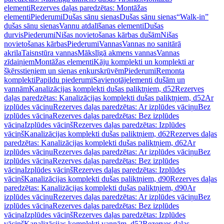
elementi
Rezerves daļas paredzētas: Montāžas
elementi
Piederumi
Dušas sānu sienas
Dušas sānu sienas
“Walk-in”
dušas sānu sienas
Vannu atdalīšanas elementi
Dušas
durvis
Piederumi
Nišas novietošanas kārbas dušām
Nišas
novietošanas kārbas
Piederumi
Vannas
Vannas no sanitārā
akrila
Taisnstūra vannas
Mākslīgā akmens vannas
Vannas
zīdaiņiem
Montāžas elementi
Kāju komplekti un komplekti ar
šķērsstieņiem un sienas enkurskrūvēm
Piederumi
Remonta
komplekti
Papildu piederumi
Savienotājelementi dušām un
vannām
Kanalizācijas komplekti dušas paliktņiem, d52
Rezerves
daļas paredzētas: Kanalizācijas komplekti dušas paliktņiem, d52
Ar
izplūdes vāciņu
Rezerves daļas paredzētas: Ar izplūdes vāciņu
Bez
izplūdes vāciņa
Rezerves daļas paredzētas: Bez izplūdes
vāciņa
Izplūdes vāciņš
Rezerves daļas paredzētas: Izplūdes
vāciņš
Kanalizācijas komplekti dušas paliktņiem, d62
Rezerves daļas
paredzētas: Kanalizācijas komplekti dušas paliktņiem, d62
Ar
izplūdes vāciņu
Rezerves daļas paredzētas: Ar izplūdes vāciņu
Bez
izplūdes vāciņa
Rezerves daļas paredzētas: Bez izplūdes
vāciņa
Izplūdes vāciņš
Rezerves daļas paredzētas: Izplūdes
vāciņš
Kanalizācijas komplekti dušas paliktņiem, d90
Rezerves daļas
paredzētas: Kanalizācijas komplekti dušas paliktņiem, d90
Ar
izplūdes vāciņu
Rezerves daļas paredzētas: Ar izplūdes vāciņu
Bez
izplūdes vāciņa
Rezerves daļas paredzētas: Bez izplūdes
vāciņa
Izplūdes vāciņš
Rezerves daļas paredzētas: Izplūdes
vāciņš
Kanalizācijas komplekti vannām, d52
Rezerves daļas