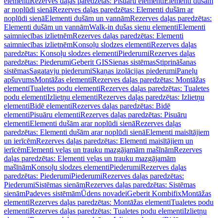
elementi
Rezerves daļas paredzētas: Pisuāru elementi
Elementi dušām
ar noplūdi sienā
Rezerves daļas paredzētas: Elementi dušām ar
noplūdi sienā
Elementi dušām un vannām
Rezerves daļas paredzētas:
Elementi dušām un vannām
Walk-in dušas sienu elementi
Elementi
saimniecības izlietnēm
Rezerves daļas paredzētas: Elementi
saimniecības izlietnēm
Konsoļu slodzes elementi
Rezerves daļas
paredzētas: Konsoļu slodzes elementi
Piederumi
Rezerves daļas
paredzētas: Piederumi
Geberit GIS
Sienas sistēmas
Stiprināšanas
sistēmas
Sagatavju piederumi
Skaņas izolācijas piederumi
Paneļu
apšuvums
Montāžas elementi
Rezerves daļas paredzētas: Montāžas
elementi
Tualetes podu elementi
Rezerves daļas paredzētas: Tualetes
podu elementi
Izlietņu elementi
Rezerves daļas paredzētas: Izlietņu
elementi
Bidē elementi
Rezerves daļas paredzētas: Bidē
elementi
Pisuāru elementi
Rezerves daļas paredzētas: Pisuāru
elementi
Elementi dušām arar noplūdi sienā
Rezerves daļas
paredzētas: Elementi dušām arar noplūdi sienā
Elementi maisītājiem
un ierīcēm
Rezerves daļas paredzētas: Elementi maisītājiem un
ierīcēm
Elementi veļas un trauku mazgājamām mašīnām
Rezerves
daļas paredzētas: Elementi veļas un trauku mazgājamām
mašīnām
Konsoļu slodzes elementi
Piederumi
Rezerves daļas
paredzētas: Piederumi
Piederumi
Rezerves daļas paredzētas:
Piederumi
Sistēmas sienām
Rezerves daļas paredzētas: Sistēmas
sienām
Padeves sistēmām
Ūdens novadei
Geberit Kombifix
Montāžas
elementi
Rezerves daļas paredzētas: Montāžas elementi
Tualetes podu
elementi
Rezerves daļas paredzētas: Tualetes podu elementi
Izlietņu