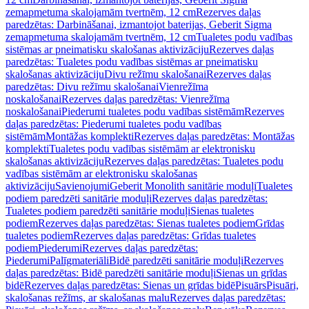
zemapmetuma skalojamām tvertnēm, 12 cm
Rezerves daļas
paredzētas: Darbināšanai, izmantojot baterijas, Geberit Sigma
zemapmetuma skalojamām tvertnēm, 12 cm
Tualetes podu vadības
sistēmas ar pneimatisku skalošanas aktivizāciju
Rezerves daļas
paredzētas: Tualetes podu vadības sistēmas ar pneimatisku
skalošanas aktivizāciju
Divu režīmu skalošanai
Rezerves daļas
paredzētas: Divu režīmu skalošanai
Vienrežīma
noskalošanai
Rezerves daļas paredzētas: Vienrežīma
noskalošanai
Piederumi tualetes podu vadības sistēmām
Rezerves
daļas paredzētas: Piederumi tualetes podu vadības
sistēmām
Montāžas komplekti
Rezerves daļas paredzētas: Montāžas
komplekti
Tualetes podu vadības sistēmām ar elektronisku
skalošanas aktivizāciju
Rezerves daļas paredzētas: Tualetes podu
vadības sistēmām ar elektronisku skalošanas
aktivizāciju
Savienojumi
Geberit Monolith sanitārie moduļi
Tualetes
podiem paredzēti sanitārie moduļi
Rezerves daļas paredzētas:
Tualetes podiem paredzēti sanitārie moduļi
Sienas tualetes
podiem
Rezerves daļas paredzētas: Sienas tualetes podiem
Grīdas
tualetes podiem
Rezerves daļas paredzētas: Grīdas tualetes
podiem
Piederumi
Rezerves daļas paredzētas:
Piederumi
Palīgmateriāli
Bidē paredzēti sanitārie moduļi
Rezerves
daļas paredzētas: Bidē paredzēti sanitārie moduļi
Sienas un grīdas
bidē
Rezerves daļas paredzētas: Sienas un grīdas bidē
Pisuārs
Pisuāri,
skalošanas režīms, ar skalošanas malu
Rezerves daļas paredzētas: