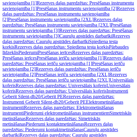
savienojamība [1]
Rezerves daļas paredzētas: Presēšanas instrumentu
savienojamība [1]
Presēšanas instrumentu savienojamība [2]
Rezerves
daļas paredzētas: Presēšanas instrumentu savienojamība
[2]
Presēšanas instrumentu savietojamība [2XL]
Rezerves daļas
paredzētas: Presēšanas instrumentu savietojamība [2XL]
Presēšanas
instrumentu savietojamība [3]
Rezerves daļas paredzētas: Presēšanas
instrumentu savietojamība [3]
Cauruļu apstrādes darbarīki
Rezerves
daļas paredzētas: Cauruļu apstrādes darbarīki
Spiediena testa
korķis
Rezerves daļas paredzētas: Spiediena testa korķis
Pārbaudes
līdzeklis
Piederumi
Presēšanas ierīces
Rezerves daļas paredzētas:
Presēšanas ierīces
Presēšanas ierīču savietojamība [1]
Rezerves daļas
paredzētas: Presēšanas ierīču savietojamība [1]
Presēšanas ierīču
savietojamība [2]
Rezerves daļas paredzētas: Presēšanas ierīču
savietojamība [2]
Presēšanas ierīču savietojamība [2XL]
Rezerves
daļas paredzētas: Presēšanas ierīču savietojamība [2XL]
Universālais
koferis
Rezerves daļas paredzētas: Universālais koferis
Universālais
koferis
Rezerves daļas paredzētas: Universālais koferis
Instrumenti
Geberit Silent-db20/Geberit PE
Rezerves daļas paredzētas:
Instrumenti Geberit Silent-db20/Geberit PE
Elektrometināšanas
instrumenti
Rezerves daļas paredzētas: Elektrometināšanas
instrumenti
Piederumi elektrometināšanas instrumentiem
Simetriskās
metināšanas
Rezerves daļas paredzētas: Simetriskās
metināšanas
Piederumi kontaktmetināšanas
Rezerves daļas
paredzētas: Piederumi kontaktmetināšanas
Cauruļu apstrādes
darbarīki
Rezerves daļas paredzētas: Cauruļu apstrādes