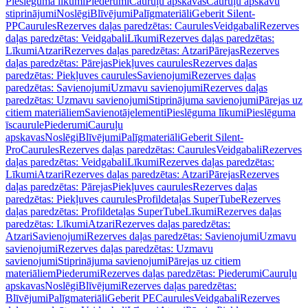
Pieslēguma līkumi
Piederumi
Cauruļu apskavas
Cauruļu apskavu
stiprinājumi
Noslēgi
Blīvējumi
Palīgmateriāli
Geberit Silent-
PP
Caurules
Rezerves daļas paredzētas: Caurules
Veidgabali
Rezerves
daļas paredzētas: Veidgabali
Līkumi
Rezerves daļas paredzētas:
Līkumi
Atzari
Rezerves daļas paredzētas: Atzari
Pārejas
Rezerves
daļas paredzētas: Pārejas
Piekļuves caurules
Rezerves daļas
paredzētas: Piekļuves caurules
Savienojumi
Rezerves daļas
paredzētas: Savienojumi
Uzmavu savienojumi
Rezerves daļas
paredzētas: Uzmavu savienojumi
Stiprinājuma savienojumi
Pārejas uz
citiem materiāliem
Savienotājelementi
Pieslēguma līkumi
Pieslēguma
īscaurule
Piederumi
Cauruļu
apskavas
Noslēgi
Blīvējumi
Palīgmateriāli
Geberit Silent-
Pro
Caurules
Rezerves daļas paredzētas: Caurules
Veidgabali
Rezerves
daļas paredzētas: Veidgabali
Līkumi
Rezerves daļas paredzētas:
Līkumi
Atzari
Rezerves daļas paredzētas: Atzari
Pārejas
Rezerves
daļas paredzētas: Pārejas
Piekļuves caurules
Rezerves daļas
paredzētas: Piekļuves caurules
Profildetaļas SuperTube
Rezerves
daļas paredzētas: Profildetaļas SuperTube
Līkumi
Rezerves daļas
paredzētas: Līkumi
Atzari
Rezerves daļas paredzētas:
Atzari
Savienojumi
Rezerves daļas paredzētas: Savienojumi
Uzmavu
savienojumi
Rezerves daļas paredzētas: Uzmavu
savienojumi
Stiprinājuma savienojumi
Pārejas uz citiem
materiāliem
Piederumi
Rezerves daļas paredzētas: Piederumi
Cauruļu
apskavas
Noslēgi
Blīvējumi
Rezerves daļas paredzētas:
Blīvējumi
Palīgmateriāli
Geberit PE
Caurules
Veidgabali
Rezerves