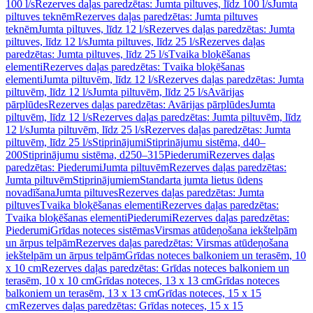
100 l/s
Rezerves daļas paredzētas: Jumta piltuves, līdz 100 l/s
Jumta
piltuves teknēm
Rezerves daļas paredzētas: Jumta piltuves
teknēm
Jumta piltuves, līdz 12 l/s
Rezerves daļas paredzētas: Jumta
piltuves, līdz 12 l/s
Jumta piltuves, līdz 25 l/s
Rezerves daļas
paredzētas: Jumta piltuves, līdz 25 l/s
Tvaika bloķēšanas
elementi
Rezerves daļas paredzētas: Tvaika bloķēšanas
elementi
Jumta piltuvēm, līdz 12 l/s
Rezerves daļas paredzētas: Jumta
piltuvēm, līdz 12 l/s
Jumta piltuvēm, līdz 25 l/s
Avārijas
pārplūdes
Rezerves daļas paredzētas: Avārijas pārplūdes
Jumta
piltuvēm, līdz 12 l/s
Rezerves daļas paredzētas: Jumta piltuvēm, līdz
12 l/s
Jumta piltuvēm, līdz 25 l/s
Rezerves daļas paredzētas: Jumta
piltuvēm, līdz 25 l/s
Stiprinājumi
Stiprinājumu sistēma, d40–
200
Stiprinājumu sistēma, d250–315
Piederumi
Rezerves daļas
paredzētas: Piederumi
Jumta piltuvēm
Rezerves daļas paredzētas:
Jumta piltuvēm
Stiprinājumiem
Standarta jumta lietus ūdens
novadīšana
Jumta piltuves
Rezerves daļas paredzētas: Jumta
piltuves
Tvaika bloķēšanas elementi
Rezerves daļas paredzētas:
Tvaika bloķēšanas elementi
Piederumi
Rezerves daļas paredzētas:
Piederumi
Grīdas noteces sistēmas
Virsmas atūdeņošana iekštelpām
un ārpus telpām
Rezerves daļas paredzētas: Virsmas atūdeņošana
iekštelpām un ārpus telpām
Grīdas noteces balkoniem un terasēm, 10
x 10 cm
Rezerves daļas paredzētas: Grīdas noteces balkoniem un
terasēm, 10 x 10 cm
Grīdas noteces, 13 x 13 cm
Grīdas noteces
balkoniem un terasēm, 13 x 13 cm
Grīdas noteces, 15 x 15
cm
Rezerves daļas paredzētas: Grīdas noteces, 15 x 15