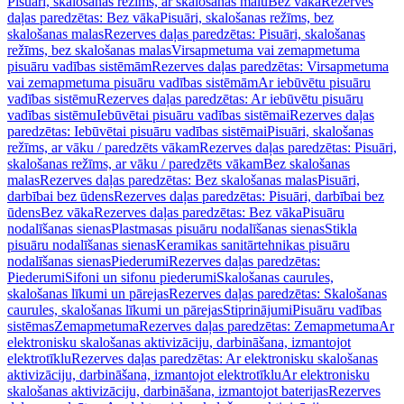
Pisuāri, skalošanas režīms, ar skalošanas malu
Bez vāka
Rezerves
daļas paredzētas: Bez vāka
Pisuāri, skalošanas režīms, bez
skalošanas malas
Rezerves daļas paredzētas: Pisuāri, skalošanas
režīms, bez skalošanas malas
Virsapmetuma vai zemapmetuma
pisuāru vadības sistēmām
Rezerves daļas paredzētas: Virsapmetuma
vai zemapmetuma pisuāru vadības sistēmām
Ar iebūvētu pisuāru
vadības sistēmu
Rezerves daļas paredzētas: Ar iebūvētu pisuāru
vadības sistēmu
Iebūvētai pisuāru vadības sistēmai
Rezerves daļas
paredzētas: Iebūvētai pisuāru vadības sistēmai
Pisuāri, skalošanas
režīms, ar vāku / paredzēts vākam
Rezerves daļas paredzētas: Pisuāri,
skalošanas režīms, ar vāku / paredzēts vākam
Bez skalošanas
malas
Rezerves daļas paredzētas: Bez skalošanas malas
Pisuāri,
darbībai bez ūdens
Rezerves daļas paredzētas: Pisuāri, darbībai bez
ūdens
Bez vāka
Rezerves daļas paredzētas: Bez vāka
Pisuāru
nodalīšanas sienas
Plastmasas pisuāru nodalīšanas sienas
Stikla
pisuāru nodalīšanas sienas
Keramikas sanitārtehnikas pisuāru
nodalīšanas sienas
Piederumi
Rezerves daļas paredzētas:
Piederumi
Sifoni un sifonu piederumi
Skalošanas caurules,
skalošanas līkumi un pārejas
Rezerves daļas paredzētas: Skalošanas
caurules, skalošanas līkumi un pārejas
Stiprinājumi
Pisuāru vadības
sistēmas
Zemapmetuma
Rezerves daļas paredzētas: Zemapmetuma
Ar
elektronisku skalošanas aktivizāciju, darbināšana, izmantojot
elektrotīklu
Rezerves daļas paredzētas: Ar elektronisku skalošanas
aktivizāciju, darbināšana, izmantojot elektrotīklu
Ar elektronisku
skalošanas aktivizāciju, darbināšana, izmantojot baterijas
Rezerves