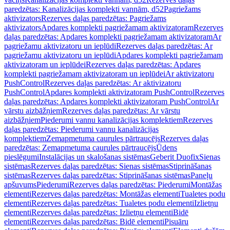
paredzētas: Kanalizācijas komplekti vannām, d52
Pagriežams
aktivizators
Rezerves daļas paredzētas: Pagriežams
aktivizators
Apdares komplekti pagriežamam aktivizatoram
Rezerves
daļas paredzētas: Apdares komplekti pagriežamam aktivizatoram
Ar
pagriežamu aktivizatoru un ieplūdi
Rezerves daļas paredzētas: Ar
pagriežamu aktivizatoru un ieplūdi
Apdares komplekti pagriežamam
aktivizatoram un ieplūdei
Rezerves daļas paredzētas: Apdares
komplekti pagriežamam aktivizatoram un ieplūdei
Ar aktivizatoru
PushControl
Rezerves daļas paredzētas: Ar aktivizatoru
PushControl
Apdares komplekti aktivizatoram PushControl
Rezerves
daļas paredzētas: Apdares komplekti aktivizatoram PushControl
Ar
vārstu aizbāžņiem
Rezerves daļas paredzētas: Ar vārstu
aizbāžņiem
Piederumi vannu kanalizācijas komplektiem
Rezerves
daļas paredzētas: Piederumi vannu kanalizācijas
komplektiem
Zemapmetuma caurules pārtraucējs
Rezerves daļas
paredzētas: Zemapmetuma caurules pārtraucējs
Ūdens
pieslēgumi
Instalācijas un skalošanas sistēmas
Geberit Duofix
Sienas
sistēmas
Rezerves daļas paredzētas: Sienas sistēmas
Stiprināšanas
sistēmas
Rezerves daļas paredzētas: Stiprināšanas sistēmas
Paneļu
apšuvums
Piederumi
Rezerves daļas paredzētas: Piederumi
Montāžas
elementi
Rezerves daļas paredzētas: Montāžas elementi
Tualetes podu
elementi
Rezerves daļas paredzētas: Tualetes podu elementi
Izlietņu
elementi
Rezerves daļas paredzētas: Izlietņu elementi
Bidē
elementi
Rezerves daļas paredzētas: Bidē elementi
Pisuāru