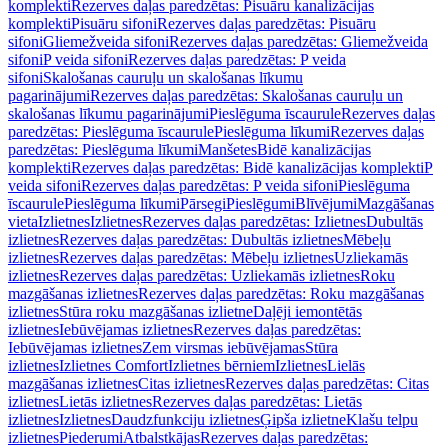
komplekti
Rezerves daļas paredzētas: Pisuāru kanalizācijas
komplekti
Pisuāru sifoni
Rezerves daļas paredzētas: Pisuāru
sifoni
Gliemežveida sifoni
Rezerves daļas paredzētas: Gliemežveida
sifoni
P veida sifoni
Rezerves daļas paredzētas: P veida
sifoni
Skalošanas cauruļu un skalošanas līkumu
pagarinājumi
Rezerves daļas paredzētas: Skalošanas cauruļu un
skalošanas līkumu pagarinājumi
Pieslēguma īscaurule
Rezerves daļas
paredzētas: Pieslēguma īscaurule
Pieslēguma līkumi
Rezerves daļas
paredzētas: Pieslēguma līkumi
Manšetes
Bidē kanalizācijas
komplekti
Rezerves daļas paredzētas: Bidē kanalizācijas komplekti
P
veida sifoni
Rezerves daļas paredzētas: P veida sifoni
Pieslēguma
īscaurule
Pieslēguma līkumi
Pārsegi
Pieslēgumi
Blīvējumi
Mazgāšanas
vieta
Izlietnes
Izlietnes
Rezerves daļas paredzētas: Izlietnes
Dubultās
izlietnes
Rezerves daļas paredzētas: Dubultās izlietnes
Mēbeļu
izlietnes
Rezerves daļas paredzētas: Mēbeļu izlietnes
Uzliekamās
izlietnes
Rezerves daļas paredzētas: Uzliekamās izlietnes
Roku
mazgāšanas izlietnes
Rezerves daļas paredzētas: Roku mazgāšanas
izlietnes
Stūra roku mazgāšanas izlietne
Daļēji iemontētās
izlietnes
Iebūvējamas izlietnes
Rezerves daļas paredzētas:
Iebūvējamas izlietnes
Zem virsmas iebūvējamas
Stūra
izlietnes
Izlietnes Comfort
Izlietnes bērniem
Izlietnes
Lielās
mazgāšanas izlietnes
Citas izlietnes
Rezerves daļas paredzētas: Citas
izlietnes
Lietās izlietnes
Rezerves daļas paredzētas: Lietās
izlietnes
Izlietnes
Daudzfunkciju izlietnes
Ģipša izlietne
Klašu telpu
izlietnes
Piederumi
Atbalstkājas
Rezerves daļas paredzētas: