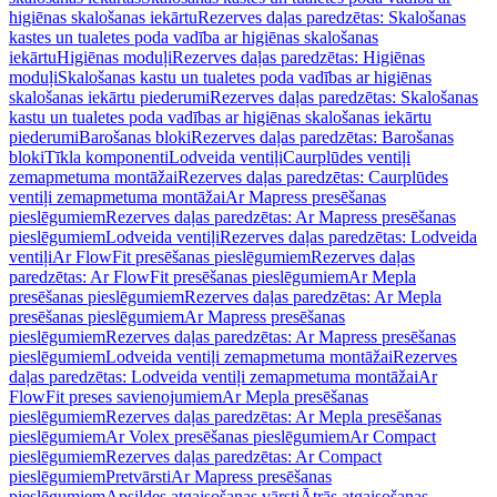
higiēnas skalošanas iekārtu
Rezerves daļas paredzētas: Skalošanas
kastes un tualetes poda vadība ar higiēnas skalošanas
iekārtu
Higiēnas moduļi
Rezerves daļas paredzētas: Higiēnas
moduļi
Skalošanas kastu un tualetes poda vadības ar higiēnas
skalošanas iekārtu piederumi
Rezerves daļas paredzētas: Skalošanas
kastu un tualetes poda vadības ar higiēnas skalošanas iekārtu
piederumi
Barošanas bloki
Rezerves daļas paredzētas: Barošanas
bloki
Tīkla komponenti
Lodveida ventiļi
Caurplūdes ventiļi
zemapmetuma montāžai
Rezerves daļas paredzētas: Caurplūdes
ventiļi zemapmetuma montāžai
Ar Mapress presēšanas
pieslēgumiem
Rezerves daļas paredzētas: Ar Mapress presēšanas
pieslēgumiem
Lodveida ventiļi
Rezerves daļas paredzētas: Lodveida
ventiļi
Ar FlowFit presēšanas pieslēgumiem
Rezerves daļas
paredzētas: Ar FlowFit presēšanas pieslēgumiem
Ar Mepla
presēšanas pieslēgumiem
Rezerves daļas paredzētas: Ar Mepla
presēšanas pieslēgumiem
Ar Mapress presēšanas
pieslēgumiem
Rezerves daļas paredzētas: Ar Mapress presēšanas
pieslēgumiem
Lodveida ventiļi zemapmetuma montāžai
Rezerves
daļas paredzētas: Lodveida ventiļi zemapmetuma montāžai
Ar
FlowFit preses savienojumiem
Ar Mepla presēšanas
pieslēgumiem
Rezerves daļas paredzētas: Ar Mepla presēšanas
pieslēgumiem
Ar Volex presēšanas pieslēgumiem
Ar Compact
pieslēgumiem
Rezerves daļas paredzētas: Ar Compact
pieslēgumiem
Pretvārsti
Ar Mapress presēšanas
pieslēgumiem
Apsildes atgaisošanas vārsti
Ātrās atgaisošanas