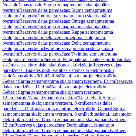
Noskalošanas taustiņi
Sigma zemapmetuma skalojamām
tvertnēm
Rezerves daļas paredzētas: Sigma zemapmetuma
skalojamām tvertnēm
Omega zemapmetuma skalojamām
tvertnēm
Rezerves daļas paredzētas: Omega zemapmetuma
skalojamām tvertnēm
Kappa zemapmetuma skalojamām
tvertnēm
Rezerves daļas paredzētas: Kappa zemapmetuma
skalojamām tvertnēm
Delta zemapmetuma skalojamām
tvertnēm
Rezerves daļas paredzētas: Delta zemapmetuma
skalojamām tvertnēm
Twinline zemapmetuma skalojamām
tvertnēm
Rezerves daļas paredzētas: Twinline zemapmetuma
skalojamām tvertnēm
Piederumi
Palīgmateriāli
Tualetes podu vadības
sistēmas ar elektronisku skalošanas aktivizāciju
Rezerves daļas
paredzētas: Tualetes podu vadības sistēmas ar elektronisku
skalošanas aktivizāciju
Darbināšanai, izmantojot elektrotīklu,
Geberit Sigma zemapmetuma skalojamām tvertnēm, 12 cm
Rezerves
daļas paredzētas: Darbināšanai, izmantojot elektrotīklu,
Geberit Sigma zemapmetuma skalojamām tvertnēm,
12 cm
Darbināšanai, izmantojot elektrotīklu, Geberit Sigma
zemapmetuma skalojamām tvertnēm, 8 cm
Rezerves daļas
paredzētas: Darbināšanai, izmantojot elektrotīklu, Geberit Sigma
zemapmetuma skalojamām tvertnēm, 8 cm
Darbināšanai, izmantojot
elektrotīklu, Geberit Omega zemapmetuma skalojamām tvertnēm,
12 cm
Rezerves daļas paredzētas: Darbināšanai, izmantojot
elektrotīklu, Geberit Omega zemapmetuma skalojamām tvertnēm,
12 cm
Darbināšanai, izmantojot baterijas, Geberit Sigma