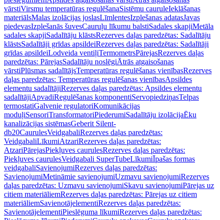
vārsti
Virsmu temperatūras regulēšana
Sistēmu caurule
Ieklāšanas
materiāls
Malas izolācijas joslas
Līmlentes
Izplešanas adatas
Javas
piedevas
Izplešanās šuves
Cauruļu līkumu balsti
Sadales skapji
Metāla
sadales skapji
Sadalītāju klāsts
Rezerves daļas paredzētas: Sadalītāju
klāsts
Sadalītāji grīdas apsildei
Rezerves daļas paredzētas: Sadalītāji
grīdas apsildei
Lodveida ventiļi
Termometrs
Pārejas
Rezerves daļas
paredzētas: Pārejas
Sadalītāju noslēgi
Ātrās atgaisošanas
vārsti
Plūsmas sadalītājs
Temperatūras regulēšanas vienības
Rezerves
daļas paredzētas: Temperatūras regulēšanas vienības
Apsildes
elementu sadalītāji
Rezerves daļas paredzētas: Apsildes elementu
sadalītāji
Apvadi
Regulēšanas komponenti
Servopiedziņas
Telpas
termostati
Galvenie regulatori
Komunikācijas
moduļi
Sensori
Transformatori
Piederumi
Sadalītāju izolācija
Ēku
kanalizācijas sistēmas
Geberit Silent-
db20
Caurules
Veidgabali
Rezerves daļas paredzētas:
Veidgabali
Līkumi
Atzari
Rezerves daļas paredzētas:
Atzari
Pārejas
Piekļuves caurules
Rezerves daļas paredzētas:
Piekļuves caurules
Veidgabali SuperTube
Līkumi
Īpašas formas
veidgabali
Savienojumi
Rezerves daļas paredzētas:
Savienojumi
Metināmie savienojumi
Uzmavu savienojumi
Rezerves
daļas paredzētas: Uzmavu savienojumi
Skavu savienojumi
Pārejas uz
citiem materiāliem
Rezerves daļas paredzētas: Pārejas uz citiem
materiāliem
Savienotājelementi
Rezerves daļas paredzētas:
Savienotājelementi
Pieslēguma līkumi
Rezerves daļas paredzētas: