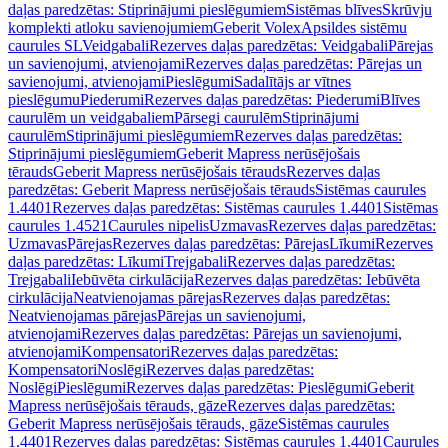
daļas paredzētas: Stiprinājumi pieslēgumiem
Sistēmas blīves
Skrūvju
komplekti atloku savienojumiem
Geberit Volex
Apsildes sistēmu
caurules SL
Veidgabali
Rezerves daļas paredzētas: Veidgabali
Pārejas
un savienojumi, atvienojami
Rezerves daļas paredzētas: Pārejas un
savienojumi, atvienojami
Pieslēgumi
Sadalītājs ar vītnes
pieslēgumu
Piederumi
Rezerves daļas paredzētas: Piederumi
Blīves
caurulēm un veidgabaliem
Pārsegi caurulēm
Stiprinājumi
caurulēm
Stiprinājumi pieslēgumiem
Rezerves daļas paredzētas:
Stiprinājumi pieslēgumiem
Geberit Mapress nerūsējošais
tērauds
Geberit Mapress nerūsējošais tērauds
Rezerves daļas
paredzētas: Geberit Mapress nerūsējošais tērauds
Sistēmas caurules
1.4401
Rezerves daļas paredzētas: Sistēmas caurules 1.4401
Sistēmas
caurules 1.4521
Caurules nipelis
Uzmavas
Rezerves daļas paredzētas:
Uzmavas
Pārejas
Rezerves daļas paredzētas: Pārejas
Līkumi
Rezerves
daļas paredzētas: Līkumi
Trejgabali
Rezerves daļas paredzētas:
Trejgabali
Iebūvēta cirkulācija
Rezerves daļas paredzētas: Iebūvēta
cirkulācija
Neatvienojamas pārejas
Rezerves daļas paredzētas:
Neatvienojamas pārejas
Pārejas un savienojumi,
atvienojami
Rezerves daļas paredzētas: Pārejas un savienojumi,
atvienojami
Kompensatori
Rezerves daļas paredzētas:
Kompensatori
Noslēgi
Rezerves daļas paredzētas:
Noslēgi
Pieslēgumi
Rezerves daļas paredzētas: Pieslēgumi
Geberit
Mapress nerūsējošais tērauds, gāze
Rezerves daļas paredzētas:
Geberit Mapress nerūsējošais tērauds, gāze
Sistēmas caurules
1.4401
Rezerves daļas paredzētas: Sistēmas caurules 1.4401
Caurules