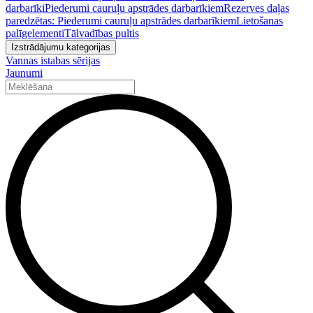
darbarīki
Piederumi cauruļu apstrādes darbarīkiem
Rezerves daļas
paredzētas: Piederumi cauruļu apstrādes darbarīkiem
Lietošanas
palīgelementi
Tālvadības pultis
Izstrādājumu kategorijas
Vannas istabas sērijas
Jaunumi