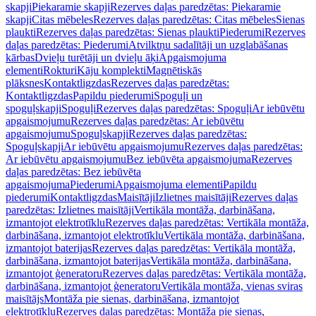
skapji
Piekaramie skapji
Rezerves daļas paredzētas: Piekaramie
skapji
Citas mēbeles
Rezerves daļas paredzētas: Citas mēbeles
Sienas
plaukti
Rezerves daļas paredzētas: Sienas plaukti
Piederumi
Rezerves
daļas paredzētas: Piederumi
Atvilktņu sadalītāji un uzglabāšanas
kārbas
Dvieļu turētāji un dvieļu āķi
Apgaismojuma
elementi
Rokturi
Kāju komplekti
Magnētiskās
plāksnes
Kontaktligzdas
Rezerves daļas paredzētas:
Kontaktligzdas
Papildu piederumi
Spoguļi un
spoguļskapji
Spoguļi
Rezerves daļas paredzētas: Spoguļi
Ar iebūvētu
apgaismojumu
Rezerves daļas paredzētas: Ar iebūvētu
apgaismojumu
Spoguļskapji
Rezerves daļas paredzētas:
Spoguļskapji
Ar iebūvētu apgaismojumu
Rezerves daļas paredzētas:
Ar iebūvētu apgaismojumu
Bez iebūvēta apgaismojuma
Rezerves
daļas paredzētas: Bez iebūvēta
apgaismojuma
Piederumi
Apgaismojuma elementi
Papildu
piederumi
Kontaktligzdas
Maisītāji
Izlietnes maisītāji
Rezerves daļas
paredzētas: Izlietnes maisītāji
Vertikāla montāža, darbināšana,
izmantojot elektrotīklu
Rezerves daļas paredzētas: Vertikāla montāža,
darbināšana, izmantojot elektrotīklu
Vertikāla montāža, darbināšana,
izmantojot baterijas
Rezerves daļas paredzētas: Vertikāla montāža,
darbināšana, izmantojot baterijas
Vertikāla montāža, darbināšana,
izmantojot ģeneratoru
Rezerves daļas paredzētas: Vertikāla montāža,
darbināšana, izmantojot ģeneratoru
Vertikāla montāža, vienas sviras
maisītājs
Montāža pie sienas, darbināšana, izmantojot
elektrotīklu
Rezerves daļas paredzētas: Montāža pie sienas,