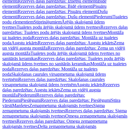
elementi
Rezerves daļas paredzētas: Izlietņu elementi
Bidē
elementi
Rezerves daļas paredzētas: Bidē elementi
Pisuāru
elementi
Rezerves daļas paredzētas: Pisuāru elementi
Dušu
elementi
Rezerves daļas paredzētas: Dušu elementi
Piederumi
Tualetes
podu elementiem
Stiprinājumiem
Ārējās skalojamā ūdens
tvertnes
Tualetes podu ārējās skalojamā ūdens tvertnes
Rezerves daļas
paredzētas: Tualetes podu ārējās skalojamā ūdens tvertnes
Montāža
uz tualetes poda
Rezerves daļas paredzētas: Montāža uz tualetes
poda
Augstu iekārts
Rezerves daļas paredzētas: Augstu iekārts
Zema
un vidēji augsta montāža
Rezerves daļas paredzētas: Zema un vidēji
augsta montāža
Tualetes podu ārējās skalojamā ūdens tvertnes no
sanitārās keramikas
Rezerves daļas paredzētas: Tualetes podu ārējās
skalojamā ūdens tvertnes no sanitārās keramikas
Montāža uz tualetes
poda
Rezerves daļas paredzētas: Montāža uz tualetes
poda
Skalošanas caurules virsapmetuma skalojamā ūdens
tvertnēm
Rezerves daļas paredzētas: Skalošanas caurules
virsapmetuma skalojamā ūdens tvertnēm
Augstu iekārts
Rezerves
daļas paredzētas: Augstu iekārts
Zema un vidēji augsta
montāža
Piederumi
Rezerves daļas paredzētas:
Piederumi
Pieslēgumi
Rezerves daļas paredzētas: Pieslēgumi
Stūra
vārsti
Manšetes
Zemapmetuma skalojamās tvertnes
Sigma
zemapmetuma skalojamās tvertnes
Rezerves daļas paredzētas: Sigma
zemapmetuma skalojamās tvertnes
Omega zemapmetuma skalojamās
tvertnes
Rezerves daļas paredzētas: Omega zemapmetuma
skalojamās tvertnes
Delta zemapmetuma skalojamās