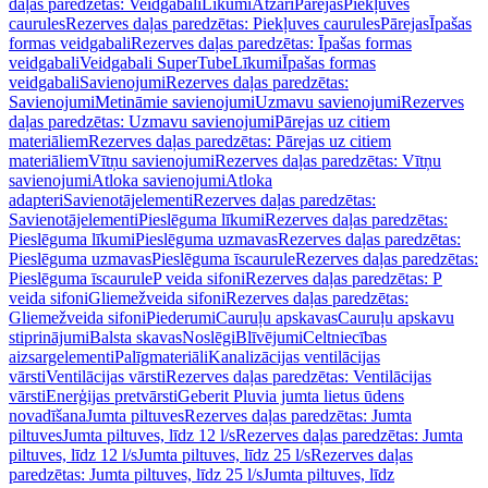
daļas paredzētas: Veidgabali
Līkumi
Atzari
Pārejas
Piekļuves
caurules
Rezerves daļas paredzētas: Piekļuves caurules
Pārejas
Īpašas
formas veidgabali
Rezerves daļas paredzētas: Īpašas formas
veidgabali
Veidgabali SuperTube
Līkumi
Īpašas formas
veidgabali
Savienojumi
Rezerves daļas paredzētas:
Savienojumi
Metināmie savienojumi
Uzmavu savienojumi
Rezerves
daļas paredzētas: Uzmavu savienojumi
Pārejas uz citiem
materiāliem
Rezerves daļas paredzētas: Pārejas uz citiem
materiāliem
Vītņu savienojumi
Rezerves daļas paredzētas: Vītņu
savienojumi
Atloka savienojumi
Atloka
adapteri
Savienotājelementi
Rezerves daļas paredzētas:
Savienotājelementi
Pieslēguma līkumi
Rezerves daļas paredzētas:
Pieslēguma līkumi
Pieslēguma uzmavas
Rezerves daļas paredzētas:
Pieslēguma uzmavas
Pieslēguma īscaurule
Rezerves daļas paredzētas:
Pieslēguma īscaurule
P veida sifoni
Rezerves daļas paredzētas: P
veida sifoni
Gliemežveida sifoni
Rezerves daļas paredzētas:
Gliemežveida sifoni
Piederumi
Cauruļu apskavas
Cauruļu apskavu
stiprinājumi
Balsta skavas
Noslēgi
Blīvējumi
Celtniecības
aizsargelementi
Palīgmateriāli
Kanalizācijas ventilācijas
vārsti
Ventilācijas vārsti
Rezerves daļas paredzētas: Ventilācijas
vārsti
Enerģijas pretvārsti
Geberit Pluvia jumta lietus ūdens
novadīšana
Jumta piltuves
Rezerves daļas paredzētas: Jumta
piltuves
Jumta piltuves, līdz 12 l/s
Rezerves daļas paredzētas: Jumta
piltuves, līdz 12 l/s
Jumta piltuves, līdz 25 l/s
Rezerves daļas
paredzētas: Jumta piltuves, līdz 25 l/s
Jumta piltuves, līdz