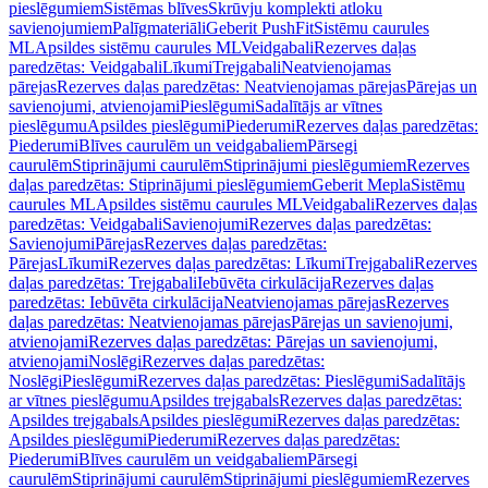
pieslēgumiem
Sistēmas blīves
Skrūvju komplekti atloku
savienojumiem
Palīgmateriāli
Geberit PushFit
Sistēmu caurules
ML
Apsildes sistēmu caurules ML
Veidgabali
Rezerves daļas
paredzētas: Veidgabali
Līkumi
Trejgabali
Neatvienojamas
pārejas
Rezerves daļas paredzētas: Neatvienojamas pārejas
Pārejas un
savienojumi, atvienojami
Pieslēgumi
Sadalītājs ar vītnes
pieslēgumu
Apsildes pieslēgumi
Piederumi
Rezerves daļas paredzētas:
Piederumi
Blīves caurulēm un veidgabaliem
Pārsegi
caurulēm
Stiprinājumi caurulēm
Stiprinājumi pieslēgumiem
Rezerves
daļas paredzētas: Stiprinājumi pieslēgumiem
Geberit Mepla
Sistēmu
caurules ML
Apsildes sistēmu caurules ML
Veidgabali
Rezerves daļas
paredzētas: Veidgabali
Savienojumi
Rezerves daļas paredzētas:
Savienojumi
Pārejas
Rezerves daļas paredzētas:
Pārejas
Līkumi
Rezerves daļas paredzētas: Līkumi
Trejgabali
Rezerves
daļas paredzētas: Trejgabali
Iebūvēta cirkulācija
Rezerves daļas
paredzētas: Iebūvēta cirkulācija
Neatvienojamas pārejas
Rezerves
daļas paredzētas: Neatvienojamas pārejas
Pārejas un savienojumi,
atvienojami
Rezerves daļas paredzētas: Pārejas un savienojumi,
atvienojami
Noslēgi
Rezerves daļas paredzētas:
Noslēgi
Pieslēgumi
Rezerves daļas paredzētas: Pieslēgumi
Sadalītājs
ar vītnes pieslēgumu
Apsildes trejgabals
Rezerves daļas paredzētas:
Apsildes trejgabals
Apsildes pieslēgumi
Rezerves daļas paredzētas:
Apsildes pieslēgumi
Piederumi
Rezerves daļas paredzētas:
Piederumi
Blīves caurulēm un veidgabaliem
Pārsegi
caurulēm
Stiprinājumi caurulēm
Stiprinājumi pieslēgumiem
Rezerves