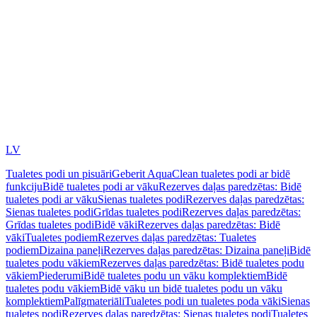
LV
Tualetes podi un pisuāri
Geberit AquaClean tualetes podi ar bidē
funkciju
Bidē tualetes podi ar vāku
Rezerves daļas paredzētas: Bidē
tualetes podi ar vāku
Sienas tualetes podi
Rezerves daļas paredzētas:
Sienas tualetes podi
Grīdas tualetes podi
Rezerves daļas paredzētas:
Grīdas tualetes podi
Bidē vāki
Rezerves daļas paredzētas: Bidē
vāki
Tualetes podiem
Rezerves daļas paredzētas: Tualetes
podiem
Dizaina paneļi
Rezerves daļas paredzētas: Dizaina paneļi
Bidē
tualetes podu vākiem
Rezerves daļas paredzētas: Bidē tualetes podu
vākiem
Piederumi
Bidē tualetes podu un vāku komplektiem
Bidē
tualetes podu vākiem
Bidē vāku un bidē tualetes podu un vāku
komplektiem
Palīgmateriāli
Tualetes podi un tualetes poda vāki
Sienas
tualetes podi
Rezerves daļas paredzētas: Sienas tualetes podi
Tualetes