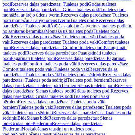
podi
Rezerves daļas paredzētas: Tualetes podi
Grīdas tualetes
podi
Rezerves daļas paredzētas: Grīdas tualetes podi
Tualetes podi
montāžai ar ārējo ūdens tvertni
Rezerves daļas paredzētas: Tualetes
podi montāžai ar ārējo ūdens tvertni
Tualetes podi
Rezerves daļas
paredzētas: Tualetes podi
Ārējās skalojamās tvertnes tualetes podiem,
no sanitārās keramikas
Montāža uz tualetes poda
Tualetes poda
vāki
Rezerves daļas paredzētas: Tualetes poda vāki
Tualetes poda
vāki
Rezerves daļas paredzētas: Tualetes poda vāki
Comfort tualetes
podi
Rezerves daļas paredzētas: Comfort tualetes podi
Paaugstināti
tualetes podi
Rezerves daļas paredzētas: Paaugstināti tualetes
podi
Pagarināti tualetes podi
Rezerves daļas paredzētas: Pagarināti
tualetes podi
Comfort tualetes poda vāki
Rezerves daļas paredzētas:
Comfort tualetes poda vāki
Tualetes poda vāki
Rezerves daļas
paredzētas: Tualetes poda vāki
Tualetes poda sēdriņķi
Rezerves daļas
paredzētas: Tualetes poda sēdriņķi
Tualetes podi bērniem
Rezerves
daļas paredzētas: Tualetes podi bērniem
Sienas tualetes podi
Rezerves
daļas paredzētas: Sienas tualetes podi
Grīdas tualetes podi
Rezerves
daļas paredzētas: Grīdas tualetes podi
Tualetes podu vāki
bērniem
Rezerves daļas paredzētas: Tualetes podu vāki
bērniem
Tualetes poda vāki
Rezerves daļas paredzētas: Tualetes poda
vāki
Tualetes poda sēdriņķi
Rezerves daļas paredzētas: Tualetes poda
sēdriņķi
Bidē
Sienas bidē
Rezerves daļas paredzētas: Sienas
bidē
Grīdas bidē
Piederumi
Rezerves daļas paredzētas:
Piederumi
Noskalošanas taustiņi un tualetes poda
vadība
Noskalošanas taustiņi
Rezerves daļas paredzētas: