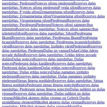
paredzētas: Piederumi
Noteces sifonu piederumi
Rezerves daļas
paredzētas: Noteces sifonu piederumi
P veida sifoni
Rezerves daļas
paredzētas: P veida sifoni
Zemapmetuma sifoni
Rezerves daļas
paredzētas: Zemapmetuma sifoni
Virsapmetuma sifoni
Rezerves daļas
paredzētas: Virsapmetuma sifoni
Pieslēgumi
Rezerves daļas
paredzētas: Pieslēgumi
Piederumi
Noteces sifoni saimniecības
izlietnēm
Rezerves daļas paredzētas: Noteces sifoni saimniecības
izlietnēm
Sifoni
Rezerves daļas paredzētas: Sifoni
Pieslēguma
līkumi
Rezerves daļas paredzētas: Pieslēguma līkumi
Pieslēguma
īscaurule
Rezerves daļas paredzētas: Pieslēguma īscaurule
Izplūdes
vārsti
Rezerves daļas paredzētas: Izplūdes vārsti
Piederumi
Rezerves
daļas paredzētas: Piederumi
Dušas un vannas
Dušas
Grīdas ūdens
novade dušām
Rezerves daļas paredzētas: Grīdas ūdens novade
dušām
Dušas noteces
Rezerves daļas paredzētas: Dušas
noteces
Piederumi dušas kanāliem
Rezerves daļas paredzētas:
Piederumi dušas kanāliem
Dušas grīdas noteces
Rezerves daļas
paredzētas: Dušas grīdas noteces
Dušas pamatnes izplūdes
piederumi
Rezerves daļas paredzētas: Dušas pamatnes izplūdes
piederumi
Sienas līmeņa noplūdes
Rezerves daļas paredzētas: Sienas
līmeņa noplūdes
Piederumi sienas līmeņa notecēm
Rezerves daļas
paredzētas: Piederumi sienas līmeņa notecēm
Dušas paliktņi un dušas
virsmas
Rezerves daļas paredzētas: Dušas paliktņi un dušas
virsmas
Mākslīgā akmens dušas virsmas un Geberit Duofix
uzstādīšanas elementi
Mākslīgā akmens dušas virsmas
Rezerves daļas
paredzētas: Mākslīgā akmens dušas virsmas
Montāžas