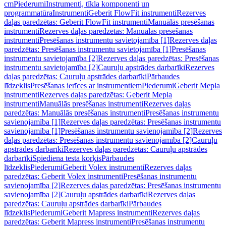
cm
Piederumi
Instrumenti, tīkla komponenti un
programmatūra
Instrumenti
Geberit FlowFit instrumenti
Rezerves
daļas paredzētas: Geberit FlowFit instrumenti
Manuālās presēšanas
instrumenti
Rezerves daļas paredzētas: Manuālās presēšanas
instrumenti
Presēšanas instrumentu savietojamība [1]
Rezerves daļas
paredzētas: Presēšanas instrumentu savietojamība [1]
Presēšanas
instrumentu savietojamība [2]
Rezerves daļas paredzētas: Presēšanas
instrumentu savietojamība [2]
Cauruļu apstrādes darbarīki
Rezerves
daļas paredzētas: Cauruļu apstrādes darbarīki
Pārbaudes
līdzeklis
Presēšanas ierīces ar instrumentiem
Piederumi
Geberit Mepla
instrumenti
Rezerves daļas paredzētas: Geberit Mepla
instrumenti
Manuālās presēšanas instrumenti
Rezerves daļas
paredzētas: Manuālās presēšanas instrumenti
Presēšanas instrumentu
savienojamība [1]
Rezerves daļas paredzētas: Presēšanas instrumentu
savienojamība [1]
Presēšanas instrumentu savienojamība [2]
Rezerves
daļas paredzētas: Presēšanas instrumentu savienojamība [2]
Cauruļu
apstrādes darbarīki
Rezerves daļas paredzētas: Cauruļu apstrādes
darbarīki
Spiediena testa korķis
Pārbaudes
līdzeklis
Piederumi
Geberit Volex instrumenti
Rezerves daļas
paredzētas: Geberit Volex instrumenti
Presēšanas instrumentu
savienojamība [2]
Rezerves daļas paredzētas: Presēšanas instrumentu
savienojamība [2]
Cauruļu apstrādes darbarīki
Rezerves daļas
paredzētas: Cauruļu apstrādes darbarīki
Pārbaudes
līdzeklis
Piederumi
Geberit Mapress instrumenti
Rezerves daļas
paredzētas: Geberit Mapress instrumenti
Presēšanas instrumentu