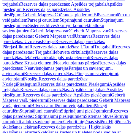
trejgabals
Rezerves daļas paredzētas: Apsildes trejgabals
Apsildes
pieslēgumi
Rezerves daļas paredzētas: Apsildes
pieslēgumi
Geberit Mapress C tērauds, piederumi
Blīves caurulēm un
veidgabaliem
Pārsegi caurulēm
Stiprinājumi caurulēm
Stiprinājumi
pieslēgumiem
Sistēmas blīves
Skrūvju komplekti atloku
savienojumiem
Geberit Mapress varš
Geberit Mapress varš
Rezerves
daļas paredzētas: Geberit Mapress varš
Uzmavas
Rezerves daļas
paredzētas: Uzmavas
Pārejas
Rezerves daļas paredzētas:
Pārejas
Līkumi
Rezerves daļas paredzētas: Līkumi
Trejgabali
Rezerves
daļas paredzētas: Trejgabali
Iebūvēta cirkulācija
Rezerves daļas
paredzētas: Iebūvēta cirkulācija
Krusta elementi
Rezerves daļas
paredzētas: Krusta elementi
Neatvienojamas pārejas
Rezerves daļas
paredzētas: Neatvienojamas pārejas
Pārejas un savienojumi,
atvienojami
Rezerves daļas paredzētas: Pārejas un savienojumi,
atvienojami
Noslēgi
Rezerves daļas paredzētas:
Noslēgi
Pieslēgumi
Rezerves daļas paredzētas: Pieslēgumi
Apsildes
trejgabals
Rezerves daļas paredzētas: Apsildes trejgabals
Apsildes
pieslēgumi
Rezerves daļas paredzētas: Apsildes pieslēgumi
Geberit
Mapress varš, piederumi
Rezerves daļas paredzētas: Geberit Mapress
varš, piederumi
Blīves caurulēm un veidgabaliem
Pārsegi
caurulēm
Stiprinājumi caurulēm
Stiprinājumi pieslēgumiem
Rezerves
daļas paredzētas: Stiprinājumi pieslēgumiem
Sistēmas blīves
Skrūvju
komplekti atloku savienojumiem
Geberit higiēnas sistēma
Higiēniskās
skalošanas iekārtas
Rezerves daļas paredzētas: Higiēniskās
skalošanas iekārtas
Skalošanas kastes un tualetes poda vadība ar