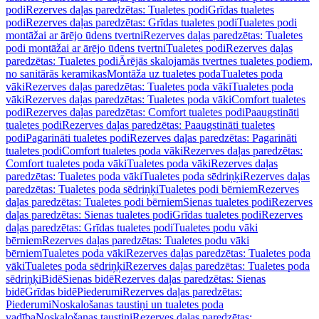
podi
Rezerves daļas paredzētas: Tualetes podi
Grīdas tualetes
podi
Rezerves daļas paredzētas: Grīdas tualetes podi
Tualetes podi
montāžai ar ārējo ūdens tvertni
Rezerves daļas paredzētas: Tualetes
podi montāžai ar ārējo ūdens tvertni
Tualetes podi
Rezerves daļas
paredzētas: Tualetes podi
Ārējās skalojamās tvertnes tualetes podiem,
no sanitārās keramikas
Montāža uz tualetes poda
Tualetes poda
vāki
Rezerves daļas paredzētas: Tualetes poda vāki
Tualetes poda
vāki
Rezerves daļas paredzētas: Tualetes poda vāki
Comfort tualetes
podi
Rezerves daļas paredzētas: Comfort tualetes podi
Paaugstināti
tualetes podi
Rezerves daļas paredzētas: Paaugstināti tualetes
podi
Pagarināti tualetes podi
Rezerves daļas paredzētas: Pagarināti
tualetes podi
Comfort tualetes poda vāki
Rezerves daļas paredzētas:
Comfort tualetes poda vāki
Tualetes poda vāki
Rezerves daļas
paredzētas: Tualetes poda vāki
Tualetes poda sēdriņķi
Rezerves daļas
paredzētas: Tualetes poda sēdriņķi
Tualetes podi bērniem
Rezerves
daļas paredzētas: Tualetes podi bērniem
Sienas tualetes podi
Rezerves
daļas paredzētas: Sienas tualetes podi
Grīdas tualetes podi
Rezerves
daļas paredzētas: Grīdas tualetes podi
Tualetes podu vāki
bērniem
Rezerves daļas paredzētas: Tualetes podu vāki
bērniem
Tualetes poda vāki
Rezerves daļas paredzētas: Tualetes poda
vāki
Tualetes poda sēdriņķi
Rezerves daļas paredzētas: Tualetes poda
sēdriņķi
Bidē
Sienas bidē
Rezerves daļas paredzētas: Sienas
bidē
Grīdas bidē
Piederumi
Rezerves daļas paredzētas:
Piederumi
Noskalošanas taustiņi un tualetes poda
vadība
Noskalošanas taustiņi
Rezerves daļas paredzētas: