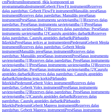
cm
Piederumi
Instrumenti, tīkla komponenti un
programmatūra
Instrumenti
Geberit FlowFit instrumenti
Rezerves
daļas paredzētas: Geberit FlowFit instrumenti
Manuālās presēšanas
instrumenti
Rezerves daļas paredzētas: Manuālās presēšanas
instrumenti
Presēšanas instrumentu savietojamība [1]
Rezerves daļas
paredzētas: Presēšanas instrumentu savietojamība [1]
Presēšanas
instrumentu savietojamība [2]
Rezerves daļas paredzētas: Presēšanas
instrumentu savietojamība [2]
Cauruļu apstrādes darbarīki
Rezerves
daļas paredzētas: Cauruļu apstrādes darbarīki
Pārbaudes
līdzeklis
Presēšanas ierīces ar instrumentiem
Piederumi
Geberit Mepla
instrumenti
Rezerves daļas paredzētas: Geberit Mepla
instrumenti
Manuālās presēšanas instrumenti
Rezerves daļas
paredzētas: Manuālās presēšanas instrumenti
Presēšanas instrumentu
savienojamība [1]
Rezerves daļas paredzētas: Presēšanas instrumentu
savienojamība [1]
Presēšanas instrumentu savienojamība [2]
Rezerves
daļas paredzētas: Presēšanas instrumentu savienojamība [2]
Cauruļu
apstrādes darbarīki
Rezerves daļas paredzētas: Cauruļu apstrādes
darbarīki
Spiediena testa korķis
Pārbaudes
līdzeklis
Piederumi
Geberit Volex instrumenti
Rezerves daļas
paredzētas: Geberit Volex instrumenti
Presēšanas instrumentu
savienojamība [2]
Rezerves daļas paredzētas: Presēšanas instrumentu
savienojamība [2]
Cauruļu apstrādes darbarīki
Rezerves daļas
paredzētas: Cauruļu apstrādes darbarīki
Pārbaudes
līdzeklis
Piederumi
Geberit Mapress instrumenti
Rezerves daļas
paredzētas: Geberit Mapress instrumenti
Presēšanas instrumentu