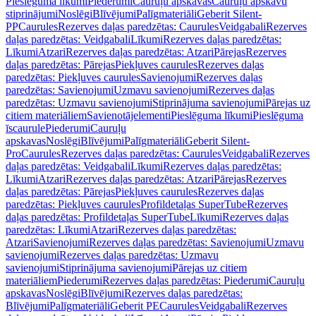
Pieslēguma līkumi
Piederumi
Cauruļu apskavas
Cauruļu apskavu
stiprinājumi
Noslēgi
Blīvējumi
Palīgmateriāli
Geberit Silent-
PP
Caurules
Rezerves daļas paredzētas: Caurules
Veidgabali
Rezerves
daļas paredzētas: Veidgabali
Līkumi
Rezerves daļas paredzētas:
Līkumi
Atzari
Rezerves daļas paredzētas: Atzari
Pārejas
Rezerves
daļas paredzētas: Pārejas
Piekļuves caurules
Rezerves daļas
paredzētas: Piekļuves caurules
Savienojumi
Rezerves daļas
paredzētas: Savienojumi
Uzmavu savienojumi
Rezerves daļas
paredzētas: Uzmavu savienojumi
Stiprinājuma savienojumi
Pārejas uz
citiem materiāliem
Savienotājelementi
Pieslēguma līkumi
Pieslēguma
īscaurule
Piederumi
Cauruļu
apskavas
Noslēgi
Blīvējumi
Palīgmateriāli
Geberit Silent-
Pro
Caurules
Rezerves daļas paredzētas: Caurules
Veidgabali
Rezerves
daļas paredzētas: Veidgabali
Līkumi
Rezerves daļas paredzētas:
Līkumi
Atzari
Rezerves daļas paredzētas: Atzari
Pārejas
Rezerves
daļas paredzētas: Pārejas
Piekļuves caurules
Rezerves daļas
paredzētas: Piekļuves caurules
Profildetaļas SuperTube
Rezerves
daļas paredzētas: Profildetaļas SuperTube
Līkumi
Rezerves daļas
paredzētas: Līkumi
Atzari
Rezerves daļas paredzētas:
Atzari
Savienojumi
Rezerves daļas paredzētas: Savienojumi
Uzmavu
savienojumi
Rezerves daļas paredzētas: Uzmavu
savienojumi
Stiprinājuma savienojumi
Pārejas uz citiem
materiāliem
Piederumi
Rezerves daļas paredzētas: Piederumi
Cauruļu
apskavas
Noslēgi
Blīvējumi
Rezerves daļas paredzētas:
Blīvējumi
Palīgmateriāli
Geberit PE
Caurules
Veidgabali
Rezerves