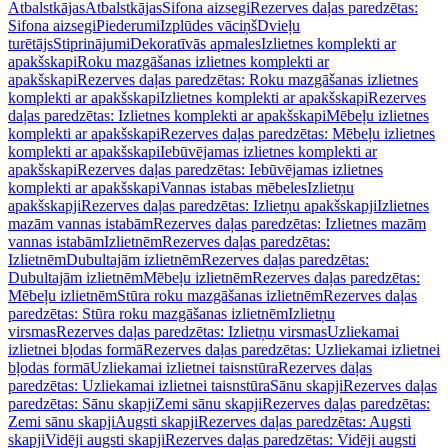
Atbalstkājas
Atbalstkājas
Sifona aizsegi
Rezerves daļas paredzētas:
Sifona aizsegi
Piederumi
Izplūdes vāciņš
Dvieļu
turētājs
Stiprinājumi
Dekoratīvās apmales
Izlietnes komplekti ar
apakšskapi
Roku mazgāšanas izlietnes komplekti ar
apakšskapi
Rezerves daļas paredzētas: Roku mazgāšanas izlietnes
komplekti ar apakšskapi
Izlietnes komplekti ar apakšskapi
Rezerves
daļas paredzētas: Izlietnes komplekti ar apakšskapi
Mēbeļu izlietnes
komplekti ar apakšskapi
Rezerves daļas paredzētas: Mēbeļu izlietnes
komplekti ar apakšskapi
Iebūvējamas izlietnes komplekti ar
apakšskapi
Rezerves daļas paredzētas: Iebūvējamas izlietnes
komplekti ar apakšskapi
Vannas istabas mēbeles
Izlietņu
apakšskapji
Rezerves daļas paredzētas: Izlietņu apakšskapji
Izlietnes
mazām vannas istabām
Rezerves daļas paredzētas: Izlietnes mazām
vannas istabām
Izlietnēm
Rezerves daļas paredzētas:
Izlietnēm
Dubultajām izlietnēm
Rezerves daļas paredzētas:
Dubultajām izlietnēm
Mēbeļu izlietnēm
Rezerves daļas paredzētas:
Mēbeļu izlietnēm
Stūra roku mazgāšanas izlietnēm
Rezerves daļas
paredzētas: Stūra roku mazgāšanas izlietnēm
Izlietņu
virsmas
Rezerves daļas paredzētas: Izlietņu virsmas
Uzliekamai
izlietnei bļodas formā
Rezerves daļas paredzētas: Uzliekamai izlietnei
bļodas formā
Uzliekamai izlietnei taisnstūra
Rezerves daļas
paredzētas: Uzliekamai izlietnei taisnstūra
Sānu skapji
Rezerves daļas
paredzētas: Sānu skapji
Zemi sānu skapji
Rezerves daļas paredzētas:
Zemi sānu skapji
Augsti skapji
Rezerves daļas paredzētas: Augsti
skapji
Vidēji augsti skapji
Rezerves daļas paredzētas: Vidēji augsti