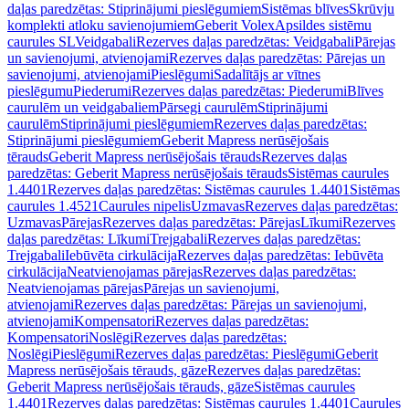
daļas paredzētas: Stiprinājumi pieslēgumiem
Sistēmas blīves
Skrūvju
komplekti atloku savienojumiem
Geberit Volex
Apsildes sistēmu
caurules SL
Veidgabali
Rezerves daļas paredzētas: Veidgabali
Pārejas
un savienojumi, atvienojami
Rezerves daļas paredzētas: Pārejas un
savienojumi, atvienojami
Pieslēgumi
Sadalītājs ar vītnes
pieslēgumu
Piederumi
Rezerves daļas paredzētas: Piederumi
Blīves
caurulēm un veidgabaliem
Pārsegi caurulēm
Stiprinājumi
caurulēm
Stiprinājumi pieslēgumiem
Rezerves daļas paredzētas:
Stiprinājumi pieslēgumiem
Geberit Mapress nerūsējošais
tērauds
Geberit Mapress nerūsējošais tērauds
Rezerves daļas
paredzētas: Geberit Mapress nerūsējošais tērauds
Sistēmas caurules
1.4401
Rezerves daļas paredzētas: Sistēmas caurules 1.4401
Sistēmas
caurules 1.4521
Caurules nipelis
Uzmavas
Rezerves daļas paredzētas:
Uzmavas
Pārejas
Rezerves daļas paredzētas: Pārejas
Līkumi
Rezerves
daļas paredzētas: Līkumi
Trejgabali
Rezerves daļas paredzētas:
Trejgabali
Iebūvēta cirkulācija
Rezerves daļas paredzētas: Iebūvēta
cirkulācija
Neatvienojamas pārejas
Rezerves daļas paredzētas:
Neatvienojamas pārejas
Pārejas un savienojumi,
atvienojami
Rezerves daļas paredzētas: Pārejas un savienojumi,
atvienojami
Kompensatori
Rezerves daļas paredzētas:
Kompensatori
Noslēgi
Rezerves daļas paredzētas:
Noslēgi
Pieslēgumi
Rezerves daļas paredzētas: Pieslēgumi
Geberit
Mapress nerūsējošais tērauds, gāze
Rezerves daļas paredzētas:
Geberit Mapress nerūsējošais tērauds, gāze
Sistēmas caurules
1.4401
Rezerves daļas paredzētas: Sistēmas caurules 1.4401
Caurules