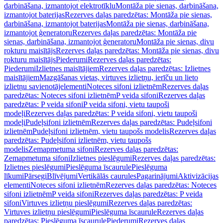
darbināšana, izmantojot elektrotīklu
Montāža pie sienas, darbināšana,
izmantojot baterijas
Rezerves daļas paredzētas: Montāža pie sienas,
darbināšana, izmantojot baterijas
Montāža pie sienas, darbināšana,
izmantojot ģeneratoru
Rezerves daļas paredzētas: Montāža pie
sienas, darbināšana, izmantojot ģeneratoru
Montāža pie sienas, divu
rokturu maisītājs
Rezerves daļas paredzētas: Montāža pie sienas, divu
rokturu maisītājs
Piederumi
Rezerves daļas paredzētas:
Piederumi
Izlietnes maisītājiem
Rezerves daļas paredzētas: Izlietnes
maisītājiem
Mazgāšanas vietas, virtuves izlietņu, ierīču un lieto
izlietņu savienotājelementi
Noteces sifoni izlietnēm
Rezerves daļas
paredzētas: Noteces sifoni izlietnēm
P veida sifoni
Rezerves daļas
paredzētas: P veida sifoni
P veida sifoni, vietu taupoši
modeļi
Rezerves daļas paredzētas: P veida sifoni, vietu taupoši
modeļi
Pudeļsifoni izlietnēm
Rezerves daļas paredzētas: Pudeļsifoni
izlietnēm
Pudeļsifoni izlietnēm, vietu taupošs modelis
Rezerves daļas
paredzētas: Pudeļsifoni izlietnēm, vietu taupošs
modelis
Zemapmetuma sifoni
Rezerves daļas paredzētas:
Zemapmetuma sifoni
Izlietnes pieslēgumi
Rezerves daļas paredzētas:
Izlietnes pieslēgumi
Pieslēguma īscaurule
Pieslēguma
līkumi
Pārsegi
Blīvējumi
Vertikālās caurules
Pagarinājumi
Aktivizācijas
elementi
Noteces sifoni izlietnēm
Rezerves daļas paredzētas: Noteces
sifoni izlietnēm
P veida sifoni
Rezerves daļas paredzētas: P veida
sifoni
Virtuves izlietņu pieslēgumi
Rezerves daļas paredzētas:
Virtuves izlietņu pieslēgumi
Pieslēguma īscaurule
Rezerves daļas
paredzētas: Pieslēguma īscaurule
Piederumi
Rezerves daļas