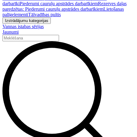
darbarīki
Piederumi cauruļu apstrādes darbarīkiem
Rezerves daļas
paredzētas: Piederumi cauruļu apstrādes darbarīkiem
Lietošanas
palīgelementi
Tālvadības pultis
Izstrādājumu kategorijas
Vannas istabas sērijas
Jaunumi