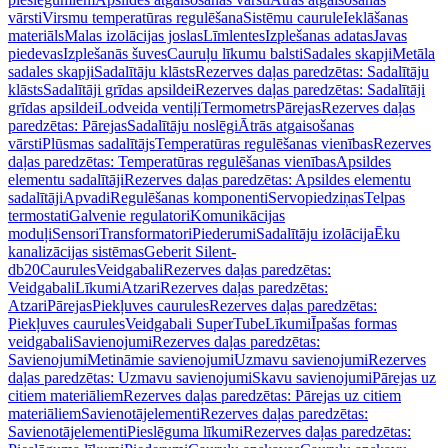
vārsti
Virsmu temperatūras regulēšana
Sistēmu caurule
Ieklāšanas
materiāls
Malas izolācijas joslas
Līmlentes
Izplešanas adatas
Javas
piedevas
Izplešanās šuves
Cauruļu līkumu balsti
Sadales skapji
Metāla
sadales skapji
Sadalītāju klāsts
Rezerves daļas paredzētas: Sadalītāju
klāsts
Sadalītāji grīdas apsildei
Rezerves daļas paredzētas: Sadalītāji
grīdas apsildei
Lodveida ventiļi
Termometrs
Pārejas
Rezerves daļas
paredzētas: Pārejas
Sadalītāju noslēgi
Ātrās atgaisošanas
vārsti
Plūsmas sadalītājs
Temperatūras regulēšanas vienības
Rezerves
daļas paredzētas: Temperatūras regulēšanas vienības
Apsildes
elementu sadalītāji
Rezerves daļas paredzētas: Apsildes elementu
sadalītāji
Apvadi
Regulēšanas komponenti
Servopiedziņas
Telpas
termostati
Galvenie regulatori
Komunikācijas
moduļi
Sensori
Transformatori
Piederumi
Sadalītāju izolācija
Ēku
kanalizācijas sistēmas
Geberit Silent-
db20
Caurules
Veidgabali
Rezerves daļas paredzētas:
Veidgabali
Līkumi
Atzari
Rezerves daļas paredzētas:
Atzari
Pārejas
Piekļuves caurules
Rezerves daļas paredzētas:
Piekļuves caurules
Veidgabali SuperTube
Līkumi
Īpašas formas
veidgabali
Savienojumi
Rezerves daļas paredzētas:
Savienojumi
Metināmie savienojumi
Uzmavu savienojumi
Rezerves
daļas paredzētas: Uzmavu savienojumi
Skavu savienojumi
Pārejas uz
citiem materiāliem
Rezerves daļas paredzētas: Pārejas uz citiem
materiāliem
Savienotājelementi
Rezerves daļas paredzētas:
Savienotājelementi
Pieslēguma līkumi
Rezerves daļas paredzētas: