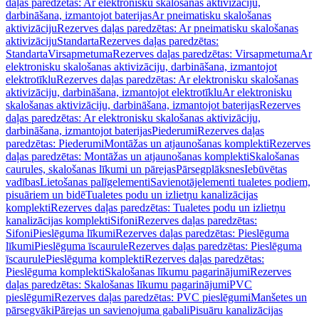
daļas paredzētas: Ar elektronisku skalošanas aktivizāciju,
darbināšana, izmantojot baterijas
Ar pneimatisku skalošanas
aktivizāciju
Rezerves daļas paredzētas: Ar pneimatisku skalošanas
aktivizāciju
Standarta
Rezerves daļas paredzētas:
Standarta
Virsapmetuma
Rezerves daļas paredzētas: Virsapmetuma
Ar
elektronisku skalošanas aktivizāciju, darbināšana, izmantojot
elektrotīklu
Rezerves daļas paredzētas: Ar elektronisku skalošanas
aktivizāciju, darbināšana, izmantojot elektrotīklu
Ar elektronisku
skalošanas aktivizāciju, darbināšana, izmantojot baterijas
Rezerves
daļas paredzētas: Ar elektronisku skalošanas aktivizāciju,
darbināšana, izmantojot baterijas
Piederumi
Rezerves daļas
paredzētas: Piederumi
Montāžas un atjaunošanas komplekti
Rezerves
daļas paredzētas: Montāžas un atjaunošanas komplekti
Skalošanas
caurules, skalošanas līkumi un pārejas
Pārsegplāksnes
Iebūvētas
vadības
Lietošanas palīgelementi
Savienotājelementi tualetes podiem,
pisuāriem un bidē
Tualetes podu un izlietņu kanalizācijas
komplekti
Rezerves daļas paredzētas: Tualetes podu un izlietņu
kanalizācijas komplekti
Sifoni
Rezerves daļas paredzētas:
Sifoni
Pieslēguma līkumi
Rezerves daļas paredzētas: Pieslēguma
līkumi
Pieslēguma īscaurule
Rezerves daļas paredzētas: Pieslēguma
īscaurule
Pieslēguma komplekti
Rezerves daļas paredzētas:
Pieslēguma komplekti
Skalošanas līkumu pagarinājumi
Rezerves
daļas paredzētas: Skalošanas līkumu pagarinājumi
PVC
pieslēgumi
Rezerves daļas paredzētas: PVC pieslēgumi
Manšetes un
pārsegvāki
Pārejas un savienojuma gabali
Pisuāru kanalizācijas