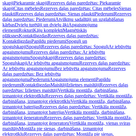
skapji
Piekaramie skapji
Rezerves daļas paredzētas: Piekaramie
skapji
Citas mēbeles
Rezerves daļas paredzētas: Citas mēbeles
Sienas
plaukti
Rezerves daļas paredzētas: Sienas plaukti
Piederumi
Rezerves
daļas paredzētas: Piederumi
Atvilktņu sadalītāji un uzglabāšanas
kārbas
Dvieļu turētāji un dvieļu āķi
Apgaismojuma
elementi
Rokturi
Kāju komplekti
Magnētiskās
plāksnes
Kontaktligzdas
Rezerves daļas paredzētas:
Kontaktligzdas
Papildu piederumi
Spoguļi un
spoguļskapji
Spoguļi
Rezerves daļas paredzētas: Spoguļi
Ar iebūvētu
apgaismojumu
Rezerves daļas paredzētas: Ar iebūvētu
apgaismojumu
Spoguļskapji
Rezerves daļas paredzētas:
Spoguļskapji
Ar iebūvētu apgaismojumu
Rezerves daļas paredzētas:
Ar iebūvētu apgaismojumu
Bez iebūvēta apgaismojuma
Rezerves
daļas paredzētas: Bez iebūvēta
apgaismojuma
Piederumi
Apgaismojuma elementi
Papildu
piederumi
Kontaktligzdas
Maisītāji
Izlietnes maisītāji
Rezerves daļas
paredzētas: Izlietnes maisītāji
Vertikāla montāža, darbināšana,
izmantojot elektrotīklu
Rezerves daļas paredzētas: Vertikāla montāža,
darbināšana, izmantojot elektrotīklu
Vertikāla montāža, darbināšana,
izmantojot baterijas
Rezerves daļas paredzētas: Vertikāla montāža,
darbināšana, izmantojot baterijas
Vertikāla montāža, darbināšana,
izmantojot ģeneratoru
Rezerves daļas paredzētas: Vertikāla montāža,
darbināšana, izmantojot ģeneratoru
Vertikāla montāža, vienas sviras
maisītājs
Montāža pie sienas, darbināšana, izmantojot
elektrotīklu
Rezerves daļas paredzētas: Montāža pie sienas,