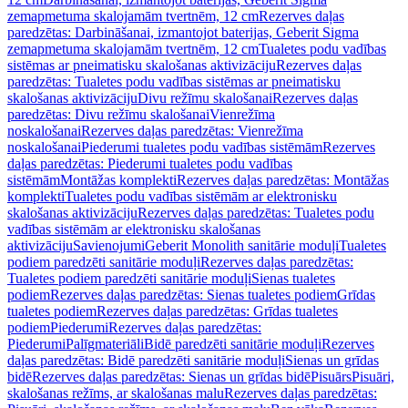
zemapmetuma skalojamām tvertnēm, 12 cm
Rezerves daļas
paredzētas: Darbināšanai, izmantojot baterijas, Geberit Sigma
zemapmetuma skalojamām tvertnēm, 12 cm
Tualetes podu vadības
sistēmas ar pneimatisku skalošanas aktivizāciju
Rezerves daļas
paredzētas: Tualetes podu vadības sistēmas ar pneimatisku
skalošanas aktivizāciju
Divu režīmu skalošanai
Rezerves daļas
paredzētas: Divu režīmu skalošanai
Vienrežīma
noskalošanai
Rezerves daļas paredzētas: Vienrežīma
noskalošanai
Piederumi tualetes podu vadības sistēmām
Rezerves
daļas paredzētas: Piederumi tualetes podu vadības
sistēmām
Montāžas komplekti
Rezerves daļas paredzētas: Montāžas
komplekti
Tualetes podu vadības sistēmām ar elektronisku
skalošanas aktivizāciju
Rezerves daļas paredzētas: Tualetes podu
vadības sistēmām ar elektronisku skalošanas
aktivizāciju
Savienojumi
Geberit Monolith sanitārie moduļi
Tualetes
podiem paredzēti sanitārie moduļi
Rezerves daļas paredzētas:
Tualetes podiem paredzēti sanitārie moduļi
Sienas tualetes
podiem
Rezerves daļas paredzētas: Sienas tualetes podiem
Grīdas
tualetes podiem
Rezerves daļas paredzētas: Grīdas tualetes
podiem
Piederumi
Rezerves daļas paredzētas:
Piederumi
Palīgmateriāli
Bidē paredzēti sanitārie moduļi
Rezerves
daļas paredzētas: Bidē paredzēti sanitārie moduļi
Sienas un grīdas
bidē
Rezerves daļas paredzētas: Sienas un grīdas bidē
Pisuārs
Pisuāri,
skalošanas režīms, ar skalošanas malu
Rezerves daļas paredzētas: