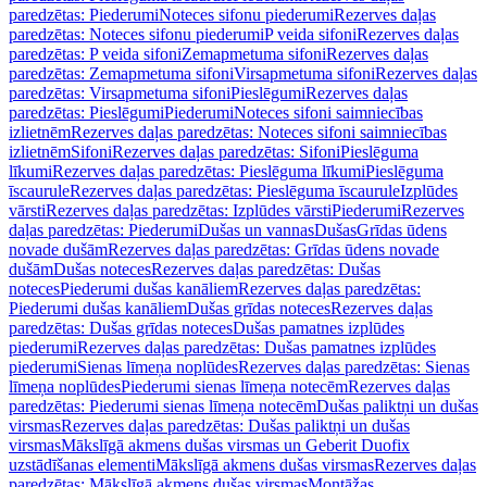
paredzētas: Piederumi
Noteces sifonu piederumi
Rezerves daļas
paredzētas: Noteces sifonu piederumi
P veida sifoni
Rezerves daļas
paredzētas: P veida sifoni
Zemapmetuma sifoni
Rezerves daļas
paredzētas: Zemapmetuma sifoni
Virsapmetuma sifoni
Rezerves daļas
paredzētas: Virsapmetuma sifoni
Pieslēgumi
Rezerves daļas
paredzētas: Pieslēgumi
Piederumi
Noteces sifoni saimniecības
izlietnēm
Rezerves daļas paredzētas: Noteces sifoni saimniecības
izlietnēm
Sifoni
Rezerves daļas paredzētas: Sifoni
Pieslēguma
līkumi
Rezerves daļas paredzētas: Pieslēguma līkumi
Pieslēguma
īscaurule
Rezerves daļas paredzētas: Pieslēguma īscaurule
Izplūdes
vārsti
Rezerves daļas paredzētas: Izplūdes vārsti
Piederumi
Rezerves
daļas paredzētas: Piederumi
Dušas un vannas
Dušas
Grīdas ūdens
novade dušām
Rezerves daļas paredzētas: Grīdas ūdens novade
dušām
Dušas noteces
Rezerves daļas paredzētas: Dušas
noteces
Piederumi dušas kanāliem
Rezerves daļas paredzētas:
Piederumi dušas kanāliem
Dušas grīdas noteces
Rezerves daļas
paredzētas: Dušas grīdas noteces
Dušas pamatnes izplūdes
piederumi
Rezerves daļas paredzētas: Dušas pamatnes izplūdes
piederumi
Sienas līmeņa noplūdes
Rezerves daļas paredzētas: Sienas
līmeņa noplūdes
Piederumi sienas līmeņa notecēm
Rezerves daļas
paredzētas: Piederumi sienas līmeņa notecēm
Dušas paliktņi un dušas
virsmas
Rezerves daļas paredzētas: Dušas paliktņi un dušas
virsmas
Mākslīgā akmens dušas virsmas un Geberit Duofix
uzstādīšanas elementi
Mākslīgā akmens dušas virsmas
Rezerves daļas
paredzētas: Mākslīgā akmens dušas virsmas
Montāžas