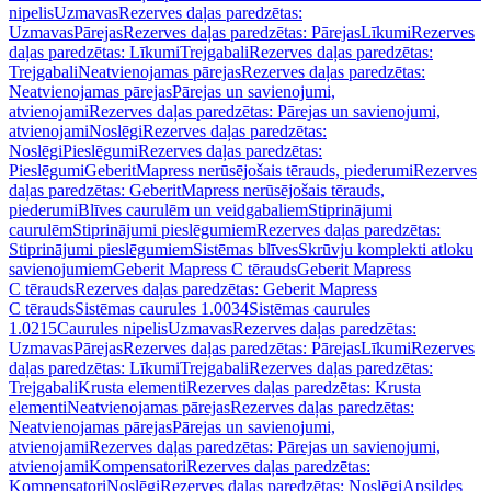
nipelis
Uzmavas
Rezerves daļas paredzētas:
Uzmavas
Pārejas
Rezerves daļas paredzētas: Pārejas
Līkumi
Rezerves
daļas paredzētas: Līkumi
Trejgabali
Rezerves daļas paredzētas:
Trejgabali
Neatvienojamas pārejas
Rezerves daļas paredzētas:
Neatvienojamas pārejas
Pārejas un savienojumi,
atvienojami
Rezerves daļas paredzētas: Pārejas un savienojumi,
atvienojami
Noslēgi
Rezerves daļas paredzētas:
Noslēgi
Pieslēgumi
Rezerves daļas paredzētas:
Pieslēgumi
GeberitMapress nerūsējošais tērauds, piederumi
Rezerves
daļas paredzētas: GeberitMapress nerūsējošais tērauds,
piederumi
Blīves caurulēm un veidgabaliem
Stiprinājumi
caurulēm
Stiprinājumi pieslēgumiem
Rezerves daļas paredzētas:
Stiprinājumi pieslēgumiem
Sistēmas blīves
Skrūvju komplekti atloku
savienojumiem
Geberit Mapress C tērauds
Geberit Mapress
C tērauds
Rezerves daļas paredzētas: Geberit Mapress
C tērauds
Sistēmas caurules 1.0034
Sistēmas caurules
1.0215
Caurules nipelis
Uzmavas
Rezerves daļas paredzētas:
Uzmavas
Pārejas
Rezerves daļas paredzētas: Pārejas
Līkumi
Rezerves
daļas paredzētas: Līkumi
Trejgabali
Rezerves daļas paredzētas:
Trejgabali
Krusta elementi
Rezerves daļas paredzētas: Krusta
elementi
Neatvienojamas pārejas
Rezerves daļas paredzētas:
Neatvienojamas pārejas
Pārejas un savienojumi,
atvienojami
Rezerves daļas paredzētas: Pārejas un savienojumi,
atvienojami
Kompensatori
Rezerves daļas paredzētas:
Kompensatori
Noslēgi
Rezerves daļas paredzētas: Noslēgi
Apsildes