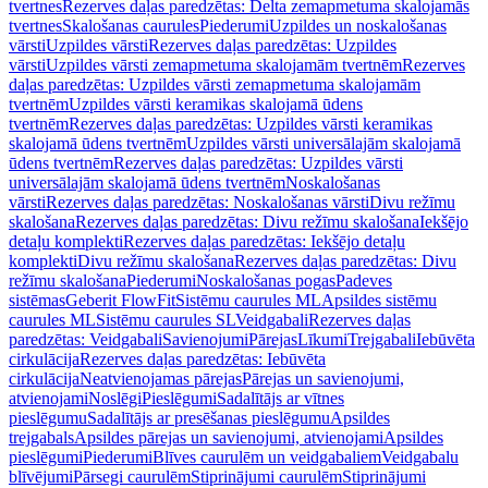
tvertnes
Rezerves daļas paredzētas: Delta zemapmetuma skalojamās
tvertnes
Skalošanas caurules
Piederumi
Uzpildes un noskalošanas
vārsti
Uzpildes vārsti
Rezerves daļas paredzētas: Uzpildes
vārsti
Uzpildes vārsti zemapmetuma skalojamām tvertnēm
Rezerves
daļas paredzētas: Uzpildes vārsti zemapmetuma skalojamām
tvertnēm
Uzpildes vārsti keramikas skalojamā ūdens
tvertnēm
Rezerves daļas paredzētas: Uzpildes vārsti keramikas
skalojamā ūdens tvertnēm
Uzpildes vārsti universālajām skalojamā
ūdens tvertnēm
Rezerves daļas paredzētas: Uzpildes vārsti
universālajām skalojamā ūdens tvertnēm
Noskalošanas
vārsti
Rezerves daļas paredzētas: Noskalošanas vārsti
Divu režīmu
skalošana
Rezerves daļas paredzētas: Divu režīmu skalošana
Iekšējo
detaļu komplekti
Rezerves daļas paredzētas: Iekšējo detaļu
komplekti
Divu režīmu skalošana
Rezerves daļas paredzētas: Divu
režīmu skalošana
Piederumi
Noskalošanas pogas
Padeves
sistēmas
Geberit FlowFit
Sistēmu caurules ML
Apsildes sistēmu
caurules ML
Sistēmu caurules SL
Veidgabali
Rezerves daļas
paredzētas: Veidgabali
Savienojumi
Pārejas
Līkumi
Trejgabali
Iebūvēta
cirkulācija
Rezerves daļas paredzētas: Iebūvēta
cirkulācija
Neatvienojamas pārejas
Pārejas un savienojumi,
atvienojami
Noslēgi
Pieslēgumi
Sadalītājs ar vītnes
pieslēgumu
Sadalītājs ar presēšanas pieslēgumu
Apsildes
trejgabals
Apsildes pārejas un savienojumi, atvienojami
Apsildes
pieslēgumi
Piederumi
Blīves caurulēm un veidgabaliem
Veidgabalu
blīvējumi
Pārsegi caurulēm
Stiprinājumi caurulēm
Stiprinājumi