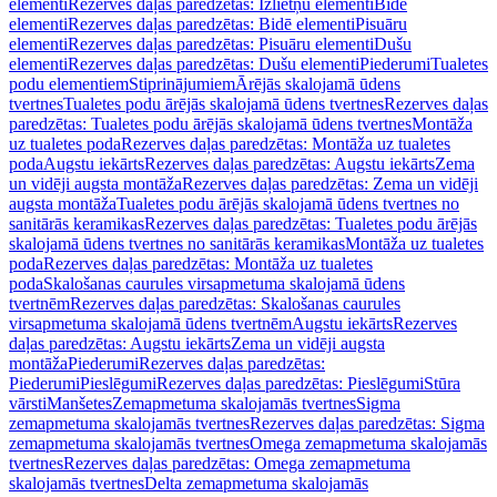
elementi
Rezerves daļas paredzētas: Izlietņu elementi
Bidē
elementi
Rezerves daļas paredzētas: Bidē elementi
Pisuāru
elementi
Rezerves daļas paredzētas: Pisuāru elementi
Dušu
elementi
Rezerves daļas paredzētas: Dušu elementi
Piederumi
Tualetes
podu elementiem
Stiprinājumiem
Ārējās skalojamā ūdens
tvertnes
Tualetes podu ārējās skalojamā ūdens tvertnes
Rezerves daļas
paredzētas: Tualetes podu ārējās skalojamā ūdens tvertnes
Montāža
uz tualetes poda
Rezerves daļas paredzētas: Montāža uz tualetes
poda
Augstu iekārts
Rezerves daļas paredzētas: Augstu iekārts
Zema
un vidēji augsta montāža
Rezerves daļas paredzētas: Zema un vidēji
augsta montāža
Tualetes podu ārējās skalojamā ūdens tvertnes no
sanitārās keramikas
Rezerves daļas paredzētas: Tualetes podu ārējās
skalojamā ūdens tvertnes no sanitārās keramikas
Montāža uz tualetes
poda
Rezerves daļas paredzētas: Montāža uz tualetes
poda
Skalošanas caurules virsapmetuma skalojamā ūdens
tvertnēm
Rezerves daļas paredzētas: Skalošanas caurules
virsapmetuma skalojamā ūdens tvertnēm
Augstu iekārts
Rezerves
daļas paredzētas: Augstu iekārts
Zema un vidēji augsta
montāža
Piederumi
Rezerves daļas paredzētas:
Piederumi
Pieslēgumi
Rezerves daļas paredzētas: Pieslēgumi
Stūra
vārsti
Manšetes
Zemapmetuma skalojamās tvertnes
Sigma
zemapmetuma skalojamās tvertnes
Rezerves daļas paredzētas: Sigma
zemapmetuma skalojamās tvertnes
Omega zemapmetuma skalojamās
tvertnes
Rezerves daļas paredzētas: Omega zemapmetuma
skalojamās tvertnes
Delta zemapmetuma skalojamās