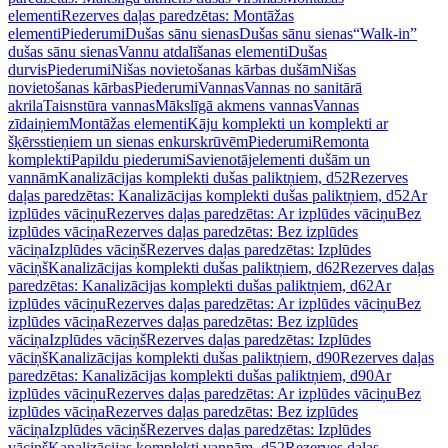
elementi
Rezerves daļas paredzētas: Montāžas
elementi
Piederumi
Dušas sānu sienas
Dušas sānu sienas
“Walk-in”
dušas sānu sienas
Vannu atdalīšanas elementi
Dušas
durvis
Piederumi
Nišas novietošanas kārbas dušām
Nišas
novietošanas kārbas
Piederumi
Vannas
Vannas no sanitārā
akrila
Taisnstūra vannas
Mākslīgā akmens vannas
Vannas
zīdaiņiem
Montāžas elementi
Kāju komplekti un komplekti ar
šķērsstieņiem un sienas enkurskrūvēm
Piederumi
Remonta
komplekti
Papildu piederumi
Savienotājelementi dušām un
vannām
Kanalizācijas komplekti dušas paliktņiem, d52
Rezerves
daļas paredzētas: Kanalizācijas komplekti dušas paliktņiem, d52
Ar
izplūdes vāciņu
Rezerves daļas paredzētas: Ar izplūdes vāciņu
Bez
izplūdes vāciņa
Rezerves daļas paredzētas: Bez izplūdes
vāciņa
Izplūdes vāciņš
Rezerves daļas paredzētas: Izplūdes
vāciņš
Kanalizācijas komplekti dušas paliktņiem, d62
Rezerves daļas
paredzētas: Kanalizācijas komplekti dušas paliktņiem, d62
Ar
izplūdes vāciņu
Rezerves daļas paredzētas: Ar izplūdes vāciņu
Bez
izplūdes vāciņa
Rezerves daļas paredzētas: Bez izplūdes
vāciņa
Izplūdes vāciņš
Rezerves daļas paredzētas: Izplūdes
vāciņš
Kanalizācijas komplekti dušas paliktņiem, d90
Rezerves daļas
paredzētas: Kanalizācijas komplekti dušas paliktņiem, d90
Ar
izplūdes vāciņu
Rezerves daļas paredzētas: Ar izplūdes vāciņu
Bez
izplūdes vāciņa
Rezerves daļas paredzētas: Bez izplūdes
vāciņa
Izplūdes vāciņš
Rezerves daļas paredzētas: Izplūdes
vāciņš
Kanalizācijas komplekti vannām, d52
Rezerves daļas