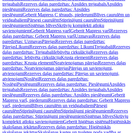
trejgabals
Rezerves daļas paredzētas: Apsildes trejgabals
Apsildes
pieslēgumi
Rezerves daļas paredzētas: Apsildes
pieslēgumi
Geberit Mapress C tērauds, piederumi
Blīves caurulēm un
veidgabaliem
Pārsegi caurulēm
Stiprinājumi caurulēm
Stiprinājumi
pieslēgumiem
Sistēmas blīves
Skrūvju komplekti atloku
savienojumiem
Geberit Mapress varš
Geberit Mapress varš
Rezerves
daļas paredzētas: Geberit Mapress varš
Uzmavas
Rezerves daļas
paredzētas: Uzmavas
Pārejas
Rezerves daļas paredzētas:
Pārejas
Līkumi
Rezerves daļas paredzētas: Līkumi
Trejgabali
Rezerves
daļas paredzētas: Trejgabali
Iebūvēta cirkulācija
Rezerves daļas
paredzētas: Iebūvēta cirkulācija
Krusta elementi
Rezerves daļas
paredzētas: Krusta elementi
Neatvienojamas pārejas
Rezerves daļas
paredzētas: Neatvienojamas pārejas
Pārejas un savienojumi,
atvienojami
Rezerves daļas paredzētas: Pārejas un savienojumi,
atvienojami
Noslēgi
Rezerves daļas paredzētas:
Noslēgi
Pieslēgumi
Rezerves daļas paredzētas: Pieslēgumi
Apsildes
trejgabals
Rezerves daļas paredzētas: Apsildes trejgabals
Apsildes
pieslēgumi
Rezerves daļas paredzētas: Apsildes pieslēgumi
Geberit
Mapress varš, piederumi
Rezerves daļas paredzētas: Geberit Mapress
varš, piederumi
Blīves caurulēm un veidgabaliem
Pārsegi
caurulēm
Stiprinājumi caurulēm
Stiprinājumi pieslēgumiem
Rezerves
daļas paredzētas: Stiprinājumi pieslēgumiem
Sistēmas blīves
Skrūvju
komplekti atloku savienojumiem
Geberit higiēnas sistēma
Higiēniskās
skalošanas iekārtas
Rezerves daļas paredzētas: Higiēniskās
skalošanas iekārtas
Skalošanas kastes un tualetes poda vadība ar