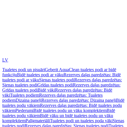
LV
Tualetes podi un pisuāri
Geberit AquaClean tualetes podi ar bidē
funkciju
Bidē tualetes podi ar vāku
Rezerves daļas paredzētas: Bidē
tualetes podi ar vāku
Sienas tualetes podi
Rezerves daļas paredzētas:
Sienas tualetes podi
Grīdas tualetes podi
Rezerves daļas paredzētas:
Grīdas tualetes podi
Bidē vāki
Rezerves daļas paredzētas: Bidē
vāki
Tualetes podiem
Rezerves daļas paredzētas: Tualetes
podiem
Dizaina paneļi
Rezerves daļas paredzētas: Dizaina paneļi
Bidē
tualetes podu vākiem
Rezerves daļas paredzētas: Bidē tualetes podu
vākiem
Piederumi
Bidē tualetes podu un vāku komplektiem
Bidē
tualetes podu vākiem
Bidē vāku un bidē tualetes podu un vāku
komplektiem
Palīgmateriāli
Tualetes podi un tualetes poda vāki
Sienas
tualetes podi
Rezerves daļas paredzētas: Sienas tualetes podi
Tualetes