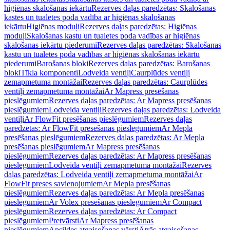
higiēnas skalošanas iekārtu
Rezerves daļas paredzētas: Skalošanas
kastes un tualetes poda vadība ar higiēnas skalošanas
iekārtu
Higiēnas moduļi
Rezerves daļas paredzētas: Higiēnas
moduļi
Skalošanas kastu un tualetes poda vadības ar higiēnas
skalošanas iekārtu piederumi
Rezerves daļas paredzētas: Skalošanas
kastu un tualetes poda vadības ar higiēnas skalošanas iekārtu
piederumi
Barošanas bloki
Rezerves daļas paredzētas: Barošanas
bloki
Tīkla komponenti
Lodveida ventiļi
Caurplūdes ventiļi
zemapmetuma montāžai
Rezerves daļas paredzētas: Caurplūdes
ventiļi zemapmetuma montāžai
Ar Mapress presēšanas
pieslēgumiem
Rezerves daļas paredzētas: Ar Mapress presēšanas
pieslēgumiem
Lodveida ventiļi
Rezerves daļas paredzētas: Lodveida
ventiļi
Ar FlowFit presēšanas pieslēgumiem
Rezerves daļas
paredzētas: Ar FlowFit presēšanas pieslēgumiem
Ar Mepla
presēšanas pieslēgumiem
Rezerves daļas paredzētas: Ar Mepla
presēšanas pieslēgumiem
Ar Mapress presēšanas
pieslēgumiem
Rezerves daļas paredzētas: Ar Mapress presēšanas
pieslēgumiem
Lodveida ventiļi zemapmetuma montāžai
Rezerves
daļas paredzētas: Lodveida ventiļi zemapmetuma montāžai
Ar
FlowFit preses savienojumiem
Ar Mepla presēšanas
pieslēgumiem
Rezerves daļas paredzētas: Ar Mepla presēšanas
pieslēgumiem
Ar Volex presēšanas pieslēgumiem
Ar Compact
pieslēgumiem
Rezerves daļas paredzētas: Ar Compact
pieslēgumiem
Pretvārsti
Ar Mapress presēšanas
pieslēgumiem
Apsildes atgaisošanas vārsti
Ātrās atgaisošanas