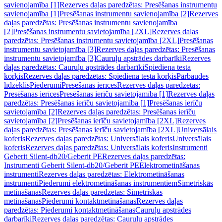
savienojamība [1]
Rezerves daļas paredzētas: Presēšanas instrumentu
savienojamība [1]
Presēšanas instrumentu savienojamība [2]
Rezerves
daļas paredzētas: Presēšanas instrumentu savienojamība
[2]
Presēšanas instrumentu savietojamība [2XL]
Rezerves daļas
paredzētas: Presēšanas instrumentu savietojamība [2XL]
Presēšanas
instrumentu savietojamība [3]
Rezerves daļas paredzētas: Presēšanas
instrumentu savietojamība [3]
Cauruļu apstrādes darbarīki
Rezerves
daļas paredzētas: Cauruļu apstrādes darbarīki
Spiediena testa
korķis
Rezerves daļas paredzētas: Spiediena testa korķis
Pārbaudes
līdzeklis
Piederumi
Presēšanas ierīces
Rezerves daļas paredzētas:
Presēšanas ierīces
Presēšanas ierīču savietojamība [1]
Rezerves daļas
paredzētas: Presēšanas ierīču savietojamība [1]
Presēšanas ierīču
savietojamība [2]
Rezerves daļas paredzētas: Presēšanas ierīču
savietojamība [2]
Presēšanas ierīču savietojamība [2XL]
Rezerves
daļas paredzētas: Presēšanas ierīču savietojamība [2XL]
Universālais
koferis
Rezerves daļas paredzētas: Universālais koferis
Universālais
koferis
Rezerves daļas paredzētas: Universālais koferis
Instrumenti
Geberit Silent-db20/Geberit PE
Rezerves daļas paredzētas:
Instrumenti Geberit Silent-db20/Geberit PE
Elektrometināšanas
instrumenti
Rezerves daļas paredzētas: Elektrometināšanas
instrumenti
Piederumi elektrometināšanas instrumentiem
Simetriskās
metināšanas
Rezerves daļas paredzētas: Simetriskās
metināšanas
Piederumi kontaktmetināšanas
Rezerves daļas
paredzētas: Piederumi kontaktmetināšanas
Cauruļu apstrādes
darbarīki
Rezerves daļas paredzētas: Cauruļu apstrādes