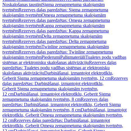
Noskalošanas taustiņi
Sigma zemapmetuma skalojamām
tvertnēm
Rezerves daļas paredzētas: Sigma zemapmetuma
skalojamām tvertnēm
Omega zemapmetuma skalojamām
tvertnēm
Rezerves daļas paredzētas: Omega zemapmetuma
skalojamām tvertnēm
Kappa zemapmetuma skalojamām
tvertnēm
Rezerves daļas paredzētas: Kappa zemapmetuma
skalojamām tvertnēm
Delta zemapmetuma skalojamām
tvertnēm
Rezerves daļas paredzētas: Delta zemapmetuma
skalojamām tvertnēm
Twinline zemapmetuma skalojamām
tvertnēm
Rezerves daļas paredzētas: Twinline zemapmetuma
skalojamām tvertnēm
Piederumi
Palīgmateriāli
Tualetes podu vadības
sistēmas ar elektronisku skalošanas aktivizāciju
Rezerves daļas
paredzētas: Tualetes podu vadības sistēmas ar elektronisku
skalošanas aktivizāciju
Darbināšanai, izmantojot elektrotīklu,
Geberit Sigma zemapmetuma skalojamām tvertnēm, 12 cm
Rezerves
daļas paredzētas: Darbināšanai, izmantojot elektrotīklu,
Geberit Sigma zemapmetuma skalojamām tvertnēm,
12 cm
Darbināšanai, izmantojot elektrotīklu, Geberit Sigma
zemapmetuma skalojamām tvertnēm, 8 cm
Rezerves daļas
paredzētas: Darbināšanai, izmantojot elektrotīklu, Geberit Sigma
zemapmetuma skalojamām tvertnēm, 8 cm
Darbināšanai, izmantojot
elektrotīklu, Geberit Omega zemapmetuma skalojamām tvertnēm,
12 cm
Rezerves daļas paredzētas: Darbināšanai, izmantojot
elektrotīklu, Geberit Omega zemapmetuma skalojamām tvertnēm,
12 cm
Darbināšanai, izmantojot baterijas, Geberit Sigma