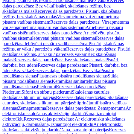
Pisuāri, skalošanas režīms, ar skalošanas malu
Bez vāka
Rezerves
daļas paredzētas: Bez vāka
Pisuāri, skalošanas režīms, bez
skalošanas malas
Rezerves daļas paredzētas: Pisuāri, skalošanas
režīms, bez skalošanas malas
Virsapmetuma vai zemapmetuma
pisuāru vadības sistēmām
Rezerves daļas paredzētas: Virsapmetuma
vai zemapmetuma pisuāru vadības sistēmām
Ar iebūvētu pisuāru
vadības sistēmu
Rezerves daļas paredzētas: Ar iebūvētu pisuāru
vadības sistēmu
Iebūvētai pisuāru vadības sistēmai
Rezerves daļas
paredzētas: Iebūvētai pisuāru vadības sistēmai
Pisuāri, skalošanas
režīms, ar vāku / paredzēts vākam
Rezerves daļas paredzētas: Pisuāri,
skalošanas režīms, ar vāku / paredzēts vākam
Bez skalošanas
malas
Rezerves daļas paredzētas: Bez skalošanas malas
Pisuāri,
darbībai bez ūdens
Rezerves daļas paredzētas: Pisuāri, darbībai bez
ūdens
Bez vāka
Rezerves daļas paredzētas: Bez vāka
Pisuāru
nodalīšanas sienas
Plastmasas pisuāru nodalīšanas sienas
Stikla
pisuāru nodalīšanas sienas
Keramikas sanitārtehnikas pisuāru
nodalīšanas sienas
Piederumi
Rezerves daļas paredzētas:
Piederumi
Sifoni un sifonu piederumi
Skalošanas caurules,
skalošanas līkumi un pārejas
Rezerves daļas paredzētas: Skalošanas
caurules, skalošanas līkumi un pārejas
Stiprinājumi
Pisuāru vadības
sistēmas
Zemapmetuma
Rezerves daļas paredzētas: Zemapmetuma
Ar
elektronisku skalošanas aktivizāciju, darbināšana, izmantojot
elektrotīklu
Rezerves daļas paredzētas: Ar elektronisku skalošanas
aktivizāciju, darbināšana, izmantojot elektrotīklu
Ar elektronisku
skalošanas aktivizāciju, darbināšana, izmantojot baterijas
Rezerves