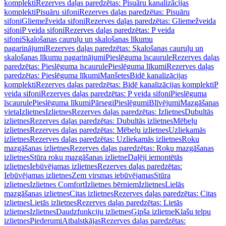
komplekti
Rezerves daļas paredzētas: Pisuāru kanalizācijas
komplekti
Pisuāru sifoni
Rezerves daļas paredzētas: Pisuāru
sifoni
Gliemežveida sifoni
Rezerves daļas paredzētas: Gliemežveida
sifoni
P veida sifoni
Rezerves daļas paredzētas: P veida
sifoni
Skalošanas cauruļu un skalošanas līkumu
pagarinājumi
Rezerves daļas paredzētas: Skalošanas cauruļu un
skalošanas līkumu pagarinājumi
Pieslēguma īscaurule
Rezerves daļas
paredzētas: Pieslēguma īscaurule
Pieslēguma līkumi
Rezerves daļas
paredzētas: Pieslēguma līkumi
Manšetes
Bidē kanalizācijas
komplekti
Rezerves daļas paredzētas: Bidē kanalizācijas komplekti
P
veida sifoni
Rezerves daļas paredzētas: P veida sifoni
Pieslēguma
īscaurule
Pieslēguma līkumi
Pārsegi
Pieslēgumi
Blīvējumi
Mazgāšanas
vieta
Izlietnes
Izlietnes
Rezerves daļas paredzētas: Izlietnes
Dubultās
izlietnes
Rezerves daļas paredzētas: Dubultās izlietnes
Mēbeļu
izlietnes
Rezerves daļas paredzētas: Mēbeļu izlietnes
Uzliekamās
izlietnes
Rezerves daļas paredzētas: Uzliekamās izlietnes
Roku
mazgāšanas izlietnes
Rezerves daļas paredzētas: Roku mazgāšanas
izlietnes
Stūra roku mazgāšanas izlietne
Daļēji iemontētās
izlietnes
Iebūvējamas izlietnes
Rezerves daļas paredzētas:
Iebūvējamas izlietnes
Zem virsmas iebūvējamas
Stūra
izlietnes
Izlietnes Comfort
Izlietnes bērniem
Izlietnes
Lielās
mazgāšanas izlietnes
Citas izlietnes
Rezerves daļas paredzētas: Citas
izlietnes
Lietās izlietnes
Rezerves daļas paredzētas: Lietās
izlietnes
Izlietnes
Daudzfunkciju izlietnes
Ģipša izlietne
Klašu telpu
izlietnes
Piederumi
Atbalstkājas
Rezerves daļas paredzētas: