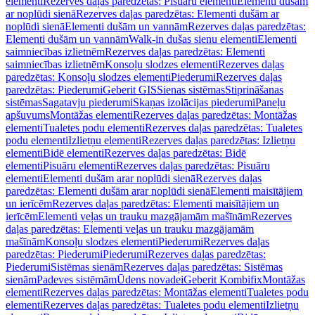
elementi
Rezerves daļas paredzētas: Pisuāru elementi
Elementi dušām
ar noplūdi sienā
Rezerves daļas paredzētas: Elementi dušām ar
noplūdi sienā
Elementi dušām un vannām
Rezerves daļas paredzētas:
Elementi dušām un vannām
Walk-in dušas sienu elementi
Elementi
saimniecības izlietnēm
Rezerves daļas paredzētas: Elementi
saimniecības izlietnēm
Konsoļu slodzes elementi
Rezerves daļas
paredzētas: Konsoļu slodzes elementi
Piederumi
Rezerves daļas
paredzētas: Piederumi
Geberit GIS
Sienas sistēmas
Stiprināšanas
sistēmas
Sagatavju piederumi
Skaņas izolācijas piederumi
Paneļu
apšuvums
Montāžas elementi
Rezerves daļas paredzētas: Montāžas
elementi
Tualetes podu elementi
Rezerves daļas paredzētas: Tualetes
podu elementi
Izlietņu elementi
Rezerves daļas paredzētas: Izlietņu
elementi
Bidē elementi
Rezerves daļas paredzētas: Bidē
elementi
Pisuāru elementi
Rezerves daļas paredzētas: Pisuāru
elementi
Elementi dušām arar noplūdi sienā
Rezerves daļas
paredzētas: Elementi dušām arar noplūdi sienā
Elementi maisītājiem
un ierīcēm
Rezerves daļas paredzētas: Elementi maisītājiem un
ierīcēm
Elementi veļas un trauku mazgājamām mašīnām
Rezerves
daļas paredzētas: Elementi veļas un trauku mazgājamām
mašīnām
Konsoļu slodzes elementi
Piederumi
Rezerves daļas
paredzētas: Piederumi
Piederumi
Rezerves daļas paredzētas:
Piederumi
Sistēmas sienām
Rezerves daļas paredzētas: Sistēmas
sienām
Padeves sistēmām
Ūdens novadei
Geberit Kombifix
Montāžas
elementi
Rezerves daļas paredzētas: Montāžas elementi
Tualetes podu
elementi
Rezerves daļas paredzētas: Tualetes podu elementi
Izlietņu