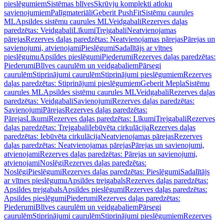
pieslēgumiem
Sistēmas blīves
Skrūvju komplekti atloku
savienojumiem
Palīgmateriāli
Geberit PushFit
Sistēmu caurules
ML
Apsildes sistēmu caurules ML
Veidgabali
Rezerves daļas
paredzētas: Veidgabali
Līkumi
Trejgabali
Neatvienojamas
pārejas
Rezerves daļas paredzētas: Neatvienojamas pārejas
Pārejas un
savienojumi, atvienojami
Pieslēgumi
Sadalītājs ar vītnes
pieslēgumu
Apsildes pieslēgumi
Piederumi
Rezerves daļas paredzētas:
Piederumi
Blīves caurulēm un veidgabaliem
Pārsegi
caurulēm
Stiprinājumi caurulēm
Stiprinājumi pieslēgumiem
Rezerves
daļas paredzētas: Stiprinājumi pieslēgumiem
Geberit Mepla
Sistēmu
caurules ML
Apsildes sistēmu caurules ML
Veidgabali
Rezerves daļas
paredzētas: Veidgabali
Savienojumi
Rezerves daļas paredzētas:
Savienojumi
Pārejas
Rezerves daļas paredzētas:
Pārejas
Līkumi
Rezerves daļas paredzētas: Līkumi
Trejgabali
Rezerves
daļas paredzētas: Trejgabali
Iebūvēta cirkulācija
Rezerves daļas
paredzētas: Iebūvēta cirkulācija
Neatvienojamas pārejas
Rezerves
daļas paredzētas: Neatvienojamas pārejas
Pārejas un savienojumi,
atvienojami
Rezerves daļas paredzētas: Pārejas un savienojumi,
atvienojami
Noslēgi
Rezerves daļas paredzētas:
Noslēgi
Pieslēgumi
Rezerves daļas paredzētas: Pieslēgumi
Sadalītājs
ar vītnes pieslēgumu
Apsildes trejgabals
Rezerves daļas paredzētas:
Apsildes trejgabals
Apsildes pieslēgumi
Rezerves daļas paredzētas:
Apsildes pieslēgumi
Piederumi
Rezerves daļas paredzētas:
Piederumi
Blīves caurulēm un veidgabaliem
Pārsegi
caurulēm
Stiprinājumi caurulēm
Stiprinājumi pieslēgumiem
Rezerves