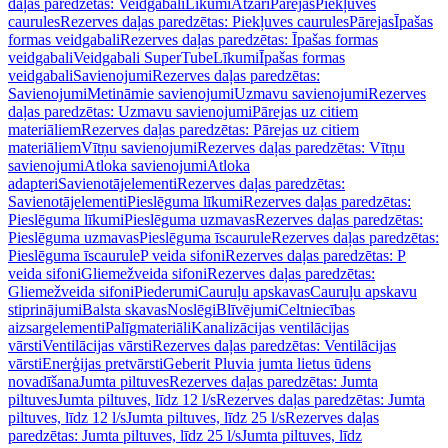
daļas paredzētas: Veidgabali
Līkumi
Atzari
Pārejas
Piekļuves
caurules
Rezerves daļas paredzētas: Piekļuves caurules
Pārejas
Īpašas
formas veidgabali
Rezerves daļas paredzētas: Īpašas formas
veidgabali
Veidgabali SuperTube
Līkumi
Īpašas formas
veidgabali
Savienojumi
Rezerves daļas paredzētas:
Savienojumi
Metināmie savienojumi
Uzmavu savienojumi
Rezerves
daļas paredzētas: Uzmavu savienojumi
Pārejas uz citiem
materiāliem
Rezerves daļas paredzētas: Pārejas uz citiem
materiāliem
Vītņu savienojumi
Rezerves daļas paredzētas: Vītņu
savienojumi
Atloka savienojumi
Atloka
adapteri
Savienotājelementi
Rezerves daļas paredzētas:
Savienotājelementi
Pieslēguma līkumi
Rezerves daļas paredzētas:
Pieslēguma līkumi
Pieslēguma uzmavas
Rezerves daļas paredzētas:
Pieslēguma uzmavas
Pieslēguma īscaurule
Rezerves daļas paredzētas:
Pieslēguma īscaurule
P veida sifoni
Rezerves daļas paredzētas: P
veida sifoni
Gliemežveida sifoni
Rezerves daļas paredzētas:
Gliemežveida sifoni
Piederumi
Cauruļu apskavas
Cauruļu apskavu
stiprinājumi
Balsta skavas
Noslēgi
Blīvējumi
Celtniecības
aizsargelementi
Palīgmateriāli
Kanalizācijas ventilācijas
vārsti
Ventilācijas vārsti
Rezerves daļas paredzētas: Ventilācijas
vārsti
Enerģijas pretvārsti
Geberit Pluvia jumta lietus ūdens
novadīšana
Jumta piltuves
Rezerves daļas paredzētas: Jumta
piltuves
Jumta piltuves, līdz 12 l/s
Rezerves daļas paredzētas: Jumta
piltuves, līdz 12 l/s
Jumta piltuves, līdz 25 l/s
Rezerves daļas
paredzētas: Jumta piltuves, līdz 25 l/s
Jumta piltuves, līdz