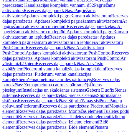
paredzētas: Kanalizācijas komplekti vannām, d52
Pagriežams
aktivizators
Rezerves daļas paredzētas: Pagriežams
aktivizators
Apdares komplekti pagriežamam aktivizatoram
Rezerves
daļas paredzētas: Apdares komplekti pagriežamam aktivizatoram
Ar
pagriežamu aktivizatoru un ieplūdi
Rezerves daļas paredzētas: Ar
pagriežamu aktivizatoru un ieplūdi
Apdares komplekti pagriežamam
aktivizatoram un ieplūdei
Rezerves daļas paredzētas: Apdares
komplekti pagriežamam aktivizatoram un ieplūdei
Ar aktivizatoru
PushControl
Rezerves daļas paredzētas: Ar aktivizatoru
PushControl
Apdares komplekti aktivizatoram PushControl
Rezerves
daļas paredzētas: Apdares komplekti aktivizatoram PushControl
Ar
vārstu aizbāžņiem
Rezerves daļas paredzētas: Ar vārstu
aizbāžņiem
Piederumi vannu kanalizācijas komplektiem
Rezerves
daļas paredzētas: Piederumi vannu kanalizācijas
komplektiem
Zemapmetuma caurules pārtraucējs
Rezerves daļas
paredzētas: Zemapmetuma caurules pārtraucējs
Ūdens
pieslēgumi
Instalācijas un skalošanas sistēmas
Geberit Duofix
Sienas
sistēmas
Rezerves daļas paredzētas: Sienas sistēmas
Stiprināšanas
sistēmas
Rezerves daļas paredzētas: Stiprināšanas sistēmas
Paneļu
apšuvums
Piederumi
Rezerves daļas paredzētas: Piederumi
Montāžas
elementi
Rezerves daļas paredzētas: Montāžas elementi
Tualetes podu
elementi
Rezerves daļas paredzētas: Tualetes podu elementi
Izlietņu
elementi
Rezerves daļas paredzētas: Izlietņu elementi
Bidē
elementi
Rezerves daļas paredzētas: Bidē elementi
Pisuāru