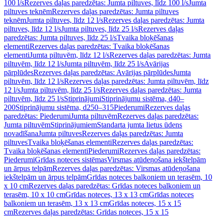
100 l/s
Rezerves daļas paredzētas: Jumta piltuves, līdz 100 l/s
Jumta
piltuves teknēm
Rezerves daļas paredzētas: Jumta piltuves
teknēm
Jumta piltuves, līdz 12 l/s
Rezerves daļas paredzētas: Jumta
piltuves, līdz 12 l/s
Jumta piltuves, līdz 25 l/s
Rezerves daļas
paredzētas: Jumta piltuves, līdz 25 l/s
Tvaika bloķēšanas
elementi
Rezerves daļas paredzētas: Tvaika bloķēšanas
elementi
Jumta piltuvēm, līdz 12 l/s
Rezerves daļas paredzētas: Jumta
piltuvēm, līdz 12 l/s
Jumta piltuvēm, līdz 25 l/s
Avārijas
pārplūdes
Rezerves daļas paredzētas: Avārijas pārplūdes
Jumta
piltuvēm, līdz 12 l/s
Rezerves daļas paredzētas: Jumta piltuvēm, līdz
12 l/s
Jumta piltuvēm, līdz 25 l/s
Rezerves daļas paredzētas: Jumta
piltuvēm, līdz 25 l/s
Stiprinājumi
Stiprinājumu sistēma, d40–
200
Stiprinājumu sistēma, d250–315
Piederumi
Rezerves daļas
paredzētas: Piederumi
Jumta piltuvēm
Rezerves daļas paredzētas:
Jumta piltuvēm
Stiprinājumiem
Standarta jumta lietus ūdens
novadīšana
Jumta piltuves
Rezerves daļas paredzētas: Jumta
piltuves
Tvaika bloķēšanas elementi
Rezerves daļas paredzētas:
Tvaika bloķēšanas elementi
Piederumi
Rezerves daļas paredzētas:
Piederumi
Grīdas noteces sistēmas
Virsmas atūdeņošana iekštelpām
un ārpus telpām
Rezerves daļas paredzētas: Virsmas atūdeņošana
iekštelpām un ārpus telpām
Grīdas noteces balkoniem un terasēm, 10
x 10 cm
Rezerves daļas paredzētas: Grīdas noteces balkoniem un
terasēm, 10 x 10 cm
Grīdas noteces, 13 x 13 cm
Grīdas noteces
balkoniem un terasēm, 13 x 13 cm
Grīdas noteces, 15 x 15
cm
Rezerves daļas paredzētas: Grīdas noteces, 15 x 15