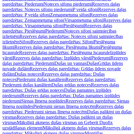
paredzētas: Piederumi
Noteces sifonu piederumi
Rezerves daļas
paredzētas: Noteces sifonu piederumi
P veida sifoni
Rezerves daļas
paredzētas: P veida sifoni
Zemapmetuma sifoni
Rezerves daļas
paredzētas: Zemapmetuma sifoni
Virsapmetuma sifoni
Rezerves daļas
paredzētas: Virsapmetuma sifoni
Pieslēgumi
Rezerves daļas
paredzētas: Pieslēgumi
Piederumi
Noteces sifoni saimniecības
izlietnēm
Rezerves daļas paredzētas: Noteces sifoni saimniecības
izlietnēm
Sifoni
Rezerves daļas paredzētas: Sifoni
Pieslēguma
līkumi
Rezerves daļas paredzētas: Pieslēguma līkumi
Pieslēguma
īscaurule
Rezerves daļas paredzētas: Pieslēguma īscaurule
Izplūdes
vārsti
Rezerves daļas paredzētas: Izplūdes vārsti
Piederumi
Rezerves
daļas paredzētas: Piederumi
Dušas un vannas
Dušas
Grīdas ūdens
novade dušām
Rezerves daļas paredzētas: Grīdas ūdens novade
dušām
Dušas noteces
Rezerves daļas paredzētas: Dušas
noteces
Piederumi dušas kanāliem
Rezerves daļas paredzētas:
Piederumi dušas kanāliem
Dušas grīdas noteces
Rezerves daļas
paredzētas: Dušas grīdas noteces
Dušas pamatnes izplūdes
piederumi
Rezerves daļas paredzētas: Dušas pamatnes izplūdes
piederumi
Sienas līmeņa noplūdes
Rezerves daļas paredzētas: Sienas
līmeņa noplūdes
Piederumi sienas līmeņa notecēm
Rezerves daļas
paredzētas: Piederumi sienas līmeņa notecēm
Dušas paliktņi un dušas
virsmas
Rezerves daļas paredzētas: Dušas paliktņi un dušas
virsmas
Mākslīgā akmens dušas virsmas un Geberit Duofix
uzstādīšanas elementi
Mākslīgā akmens dušas virsmas
Rezerves daļas
paredzētas: Mākslīgā akmens dušas virsmas
Montāžas