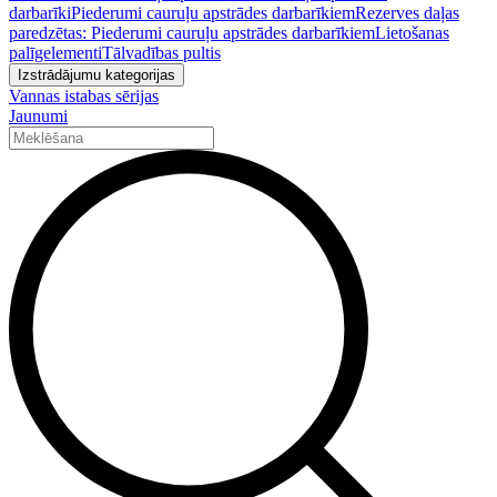
darbarīki
Piederumi cauruļu apstrādes darbarīkiem
Rezerves daļas
paredzētas: Piederumi cauruļu apstrādes darbarīkiem
Lietošanas
palīgelementi
Tālvadības pultis
Izstrādājumu kategorijas
Vannas istabas sērijas
Jaunumi