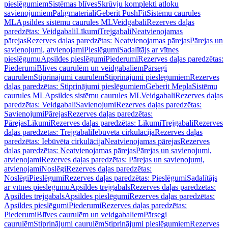
pieslēgumiem
Sistēmas blīves
Skrūvju komplekti atloku
savienojumiem
Palīgmateriāli
Geberit PushFit
Sistēmu caurules
ML
Apsildes sistēmu caurules ML
Veidgabali
Rezerves daļas
paredzētas: Veidgabali
Līkumi
Trejgabali
Neatvienojamas
pārejas
Rezerves daļas paredzētas: Neatvienojamas pārejas
Pārejas un
savienojumi, atvienojami
Pieslēgumi
Sadalītājs ar vītnes
pieslēgumu
Apsildes pieslēgumi
Piederumi
Rezerves daļas paredzētas:
Piederumi
Blīves caurulēm un veidgabaliem
Pārsegi
caurulēm
Stiprinājumi caurulēm
Stiprinājumi pieslēgumiem
Rezerves
daļas paredzētas: Stiprinājumi pieslēgumiem
Geberit Mepla
Sistēmu
caurules ML
Apsildes sistēmu caurules ML
Veidgabali
Rezerves daļas
paredzētas: Veidgabali
Savienojumi
Rezerves daļas paredzētas:
Savienojumi
Pārejas
Rezerves daļas paredzētas:
Pārejas
Līkumi
Rezerves daļas paredzētas: Līkumi
Trejgabali
Rezerves
daļas paredzētas: Trejgabali
Iebūvēta cirkulācija
Rezerves daļas
paredzētas: Iebūvēta cirkulācija
Neatvienojamas pārejas
Rezerves
daļas paredzētas: Neatvienojamas pārejas
Pārejas un savienojumi,
atvienojami
Rezerves daļas paredzētas: Pārejas un savienojumi,
atvienojami
Noslēgi
Rezerves daļas paredzētas:
Noslēgi
Pieslēgumi
Rezerves daļas paredzētas: Pieslēgumi
Sadalītājs
ar vītnes pieslēgumu
Apsildes trejgabals
Rezerves daļas paredzētas:
Apsildes trejgabals
Apsildes pieslēgumi
Rezerves daļas paredzētas:
Apsildes pieslēgumi
Piederumi
Rezerves daļas paredzētas:
Piederumi
Blīves caurulēm un veidgabaliem
Pārsegi
caurulēm
Stiprinājumi caurulēm
Stiprinājumi pieslēgumiem
Rezerves