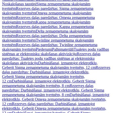
Noskalošanas taustiņi
Sigma zemapmetuma skalojamām
tvertnēm
Rezerves daļas paredzētas: Sigma zemapmetuma
skalojamām tvertnēm
Omega zemapmetuma skalojamām
tvertnēm
Rezerves daļas paredzētas: Omega zemapmetuma
skalojamām tvertnēm
Kappa zemapmetuma skalojamām
tvertnēm
Rezerves daļas paredzētas: Kappa zemapmetuma
skalojamām tvertnēm
Delta zemapmetuma skalojamām
tvertnēm
Rezerves daļas paredzētas: Delta zemapmetuma
skalojamām tvertnēm
Twinline zemapmetuma skalojamām
tvertnēm
Rezerves daļas paredzētas: Twinline zemapmetuma
skalojamām tvertnēm
Piederumi
Palīgmateriāli
Tualetes podu vadības
sistēmas ar elektronisku skalošanas aktivizāciju
Rezerves daļas
paredzētas: Tualetes podu vadības sistēmas ar elektronisku
skalošanas aktivizāciju
Darbināšanai, izmantojot elektrotīklu,
Geberit Sigma zemapmetuma skalojamām tvertnēm, 12 cm
Rezerves
daļas paredzētas: Darbināšanai, izmantojot elektrotīklu,
Geberit Sigma zemapmetuma skalojamām tvertnēm,
12 cm
Darbināšanai, izmantojot elektrotīklu, Geberit Sigma
zemapmetuma skalojamām tvertnēm, 8 cm
Rezerves daļas
paredzētas: Darbināšanai, izmantojot elektrotīklu, Geberit Sigma
zemapmetuma skalojamām tvertnēm, 8 cm
Darbināšanai, izmantojot
elektrotīklu, Geberit Omega zemapmetuma skalojamām tvertnēm,
12 cm
Rezerves daļas paredzētas: Darbināšanai, izmantojot
elektrotīklu, Geberit Omega zemapmetuma skalojamām tvertnēm,
12 cm
Darbināšanai, izmantojot baterijas, Geberit Sigma