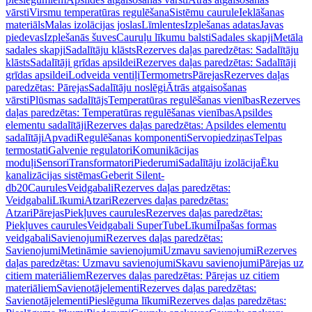
vārsti
Virsmu temperatūras regulēšana
Sistēmu caurule
Ieklāšanas
materiāls
Malas izolācijas joslas
Līmlentes
Izplešanas adatas
Javas
piedevas
Izplešanās šuves
Cauruļu līkumu balsti
Sadales skapji
Metāla
sadales skapji
Sadalītāju klāsts
Rezerves daļas paredzētas: Sadalītāju
klāsts
Sadalītāji grīdas apsildei
Rezerves daļas paredzētas: Sadalītāji
grīdas apsildei
Lodveida ventiļi
Termometrs
Pārejas
Rezerves daļas
paredzētas: Pārejas
Sadalītāju noslēgi
Ātrās atgaisošanas
vārsti
Plūsmas sadalītājs
Temperatūras regulēšanas vienības
Rezerves
daļas paredzētas: Temperatūras regulēšanas vienības
Apsildes
elementu sadalītāji
Rezerves daļas paredzētas: Apsildes elementu
sadalītāji
Apvadi
Regulēšanas komponenti
Servopiedziņas
Telpas
termostati
Galvenie regulatori
Komunikācijas
moduļi
Sensori
Transformatori
Piederumi
Sadalītāju izolācija
Ēku
kanalizācijas sistēmas
Geberit Silent-
db20
Caurules
Veidgabali
Rezerves daļas paredzētas:
Veidgabali
Līkumi
Atzari
Rezerves daļas paredzētas:
Atzari
Pārejas
Piekļuves caurules
Rezerves daļas paredzētas:
Piekļuves caurules
Veidgabali SuperTube
Līkumi
Īpašas formas
veidgabali
Savienojumi
Rezerves daļas paredzētas:
Savienojumi
Metināmie savienojumi
Uzmavu savienojumi
Rezerves
daļas paredzētas: Uzmavu savienojumi
Skavu savienojumi
Pārejas uz
citiem materiāliem
Rezerves daļas paredzētas: Pārejas uz citiem
materiāliem
Savienotājelementi
Rezerves daļas paredzētas:
Savienotājelementi
Pieslēguma līkumi
Rezerves daļas paredzētas: