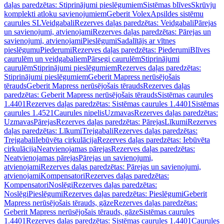
daļas paredzētas: Stiprinājumi pieslēgumiem
Sistēmas blīves
Skrūvju
komplekti atloku savienojumiem
Geberit Volex
Apsildes sistēmu
caurules SL
Veidgabali
Rezerves daļas paredzētas: Veidgabali
Pārejas
un savienojumi, atvienojami
Rezerves daļas paredzētas: Pārejas un
savienojumi, atvienojami
Pieslēgumi
Sadalītājs ar vītnes
pieslēgumu
Piederumi
Rezerves daļas paredzētas: Piederumi
Blīves
caurulēm un veidgabaliem
Pārsegi caurulēm
Stiprinājumi
caurulēm
Stiprinājumi pieslēgumiem
Rezerves daļas paredzētas:
Stiprinājumi pieslēgumiem
Geberit Mapress nerūsējošais
tērauds
Geberit Mapress nerūsējošais tērauds
Rezerves daļas
paredzētas: Geberit Mapress nerūsējošais tērauds
Sistēmas caurules
1.4401
Rezerves daļas paredzētas: Sistēmas caurules 1.4401
Sistēmas
caurules 1.4521
Caurules nipelis
Uzmavas
Rezerves daļas paredzētas:
Uzmavas
Pārejas
Rezerves daļas paredzētas: Pārejas
Līkumi
Rezerves
daļas paredzētas: Līkumi
Trejgabali
Rezerves daļas paredzētas:
Trejgabali
Iebūvēta cirkulācija
Rezerves daļas paredzētas: Iebūvēta
cirkulācija
Neatvienojamas pārejas
Rezerves daļas paredzētas:
Neatvienojamas pārejas
Pārejas un savienojumi,
atvienojami
Rezerves daļas paredzētas: Pārejas un savienojumi,
atvienojami
Kompensatori
Rezerves daļas paredzētas:
Kompensatori
Noslēgi
Rezerves daļas paredzētas:
Noslēgi
Pieslēgumi
Rezerves daļas paredzētas: Pieslēgumi
Geberit
Mapress nerūsējošais tērauds, gāze
Rezerves daļas paredzētas:
Geberit Mapress nerūsējošais tērauds, gāze
Sistēmas caurules
1.4401
Rezerves daļas paredzētas: Sistēmas caurules 1.4401
Caurules