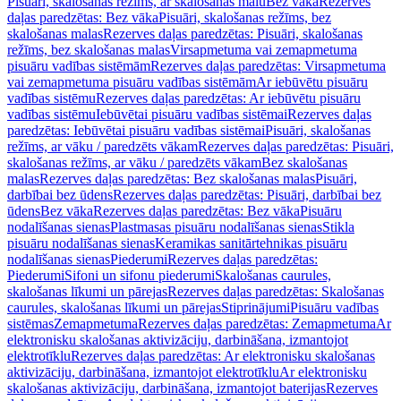
Pisuāri, skalošanas režīms, ar skalošanas malu
Bez vāka
Rezerves
daļas paredzētas: Bez vāka
Pisuāri, skalošanas režīms, bez
skalošanas malas
Rezerves daļas paredzētas: Pisuāri, skalošanas
režīms, bez skalošanas malas
Virsapmetuma vai zemapmetuma
pisuāru vadības sistēmām
Rezerves daļas paredzētas: Virsapmetuma
vai zemapmetuma pisuāru vadības sistēmām
Ar iebūvētu pisuāru
vadības sistēmu
Rezerves daļas paredzētas: Ar iebūvētu pisuāru
vadības sistēmu
Iebūvētai pisuāru vadības sistēmai
Rezerves daļas
paredzētas: Iebūvētai pisuāru vadības sistēmai
Pisuāri, skalošanas
režīms, ar vāku / paredzēts vākam
Rezerves daļas paredzētas: Pisuāri,
skalošanas režīms, ar vāku / paredzēts vākam
Bez skalošanas
malas
Rezerves daļas paredzētas: Bez skalošanas malas
Pisuāri,
darbībai bez ūdens
Rezerves daļas paredzētas: Pisuāri, darbībai bez
ūdens
Bez vāka
Rezerves daļas paredzētas: Bez vāka
Pisuāru
nodalīšanas sienas
Plastmasas pisuāru nodalīšanas sienas
Stikla
pisuāru nodalīšanas sienas
Keramikas sanitārtehnikas pisuāru
nodalīšanas sienas
Piederumi
Rezerves daļas paredzētas:
Piederumi
Sifoni un sifonu piederumi
Skalošanas caurules,
skalošanas līkumi un pārejas
Rezerves daļas paredzētas: Skalošanas
caurules, skalošanas līkumi un pārejas
Stiprinājumi
Pisuāru vadības
sistēmas
Zemapmetuma
Rezerves daļas paredzētas: Zemapmetuma
Ar
elektronisku skalošanas aktivizāciju, darbināšana, izmantojot
elektrotīklu
Rezerves daļas paredzētas: Ar elektronisku skalošanas
aktivizāciju, darbināšana, izmantojot elektrotīklu
Ar elektronisku
skalošanas aktivizāciju, darbināšana, izmantojot baterijas
Rezerves