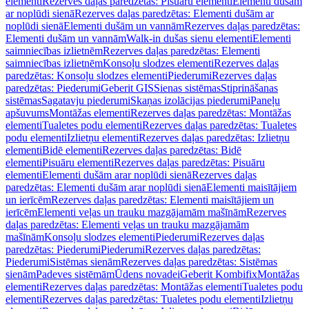
elementi
Rezerves daļas paredzētas: Pisuāru elementi
Elementi dušām
ar noplūdi sienā
Rezerves daļas paredzētas: Elementi dušām ar
noplūdi sienā
Elementi dušām un vannām
Rezerves daļas paredzētas:
Elementi dušām un vannām
Walk-in dušas sienu elementi
Elementi
saimniecības izlietnēm
Rezerves daļas paredzētas: Elementi
saimniecības izlietnēm
Konsoļu slodzes elementi
Rezerves daļas
paredzētas: Konsoļu slodzes elementi
Piederumi
Rezerves daļas
paredzētas: Piederumi
Geberit GIS
Sienas sistēmas
Stiprināšanas
sistēmas
Sagatavju piederumi
Skaņas izolācijas piederumi
Paneļu
apšuvums
Montāžas elementi
Rezerves daļas paredzētas: Montāžas
elementi
Tualetes podu elementi
Rezerves daļas paredzētas: Tualetes
podu elementi
Izlietņu elementi
Rezerves daļas paredzētas: Izlietņu
elementi
Bidē elementi
Rezerves daļas paredzētas: Bidē
elementi
Pisuāru elementi
Rezerves daļas paredzētas: Pisuāru
elementi
Elementi dušām arar noplūdi sienā
Rezerves daļas
paredzētas: Elementi dušām arar noplūdi sienā
Elementi maisītājiem
un ierīcēm
Rezerves daļas paredzētas: Elementi maisītājiem un
ierīcēm
Elementi veļas un trauku mazgājamām mašīnām
Rezerves
daļas paredzētas: Elementi veļas un trauku mazgājamām
mašīnām
Konsoļu slodzes elementi
Piederumi
Rezerves daļas
paredzētas: Piederumi
Piederumi
Rezerves daļas paredzētas:
Piederumi
Sistēmas sienām
Rezerves daļas paredzētas: Sistēmas
sienām
Padeves sistēmām
Ūdens novadei
Geberit Kombifix
Montāžas
elementi
Rezerves daļas paredzētas: Montāžas elementi
Tualetes podu
elementi
Rezerves daļas paredzētas: Tualetes podu elementi
Izlietņu