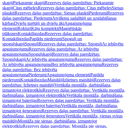
skapji
Piekaramie skapji
Rezerves daļas paredzētas: Piekaramie
skapji
Citas mēbeles
Rezerves daļas paredzētas: Citas mēbeles
Sienas
plaukti
Rezerves daļas paredzētas: Sienas plaukti
Piederumi
Rezerves
daļas paredzētas: Piederumi
Atvilktņu sadalītāji un uzglabāšanas
kārbas
Dvieļu turētāji un dvieļu āķi
Apgaismojuma
elementi
Rokturi
Kāju komplekti
Magnētiskās
plāksnes
Kontaktligzdas
Rezerves daļas paredzētas:
Kontaktligzdas
Papildu piederumi
Spoguļi un
spoguļskapji
Spoguļi
Rezerves daļas paredzētas: Spoguļi
Ar iebūvētu
apgaismojumu
Rezerves daļas paredzētas: Ar iebūvētu
apgaismojumu
Spoguļskapji
Rezerves daļas paredzētas:
Spoguļskapji
Ar iebūvētu apgaismojumu
Rezerves daļas paredzētas:
Ar iebūvētu apgaismojumu
Bez iebūvēta apgaismojuma
Rezerves
daļas paredzētas: Bez iebūvēta
apgaismojuma
Piederumi
Apgaismojuma elementi
Papildu
piederumi
Kontaktligzdas
Maisītāji
Izlietnes maisītāji
Rezerves daļas
paredzētas: Izlietnes maisītāji
Vertikāla montāža, darbināšana,
izmantojot elektrotīklu
Rezerves daļas paredzētas: Vertikāla montāža,
darbināšana, izmantojot elektrotīklu
Vertikāla montāža, darbināšana,
izmantojot baterijas
Rezerves daļas paredzētas: Vertikāla montāža,
darbināšana, izmantojot baterijas
Vertikāla montāža, darbināšana,
izmantojot ģeneratoru
Rezerves daļas paredzētas: Vertikāla montāža,
darbināšana, izmantojot ģeneratoru
Vertikāla montāža, vienas sviras
maisītājs
Montāža pie sienas, darbināšana, izmantojot
elektrotīklu
Rezerves daļas paredzētas: Montāža pie sienas,