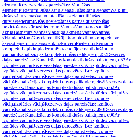
elementi
Rezerves daļas paredzētas: Montāžas
elementi
Piederumi
Dušas sānu sienas
Dušas sānu sienas
“Walk-in”
dušas sānu sienas
Vannu atdalīšanas elementi
Dušas
durvis
Piederumi
Nišas novietošanas kārbas dušām
Nišas
novietošanas kārbas
Piederumi
Vannas
Vannas no sanitārā
akrila
Taisnstūra vannas
Mākslīgā akmens vannas
Vannas
zīdaiņiem
Montāžas elementi
Kāju komplekti un komplekti ar
šķērsstieņiem un sienas enkurskrūvēm
Piederumi
Remonta
komplekti
Papildu piederumi
Savienotājelementi dušām un
vannām
Kanalizācijas komplekti dušas paliktņiem, d52
Rezerves
daļas paredzētas: Kanalizācijas komplekti dušas paliktņiem, d52
Ar
izplūdes vāciņu
Rezerves daļas paredzētas: Ar izplūdes vāciņu
Bez
izplūdes vāciņa
Rezerves daļas paredzētas: Bez izplūdes
vāciņa
Izplūdes vāciņš
Rezerves daļas paredzētas: Izplūdes
vāciņš
Kanalizācijas komplekti dušas paliktņiem, d62
Rezerves daļas
paredzētas: Kanalizācijas komplekti dušas paliktņiem, d62
Ar
izplūdes vāciņu
Rezerves daļas paredzētas: Ar izplūdes vāciņu
Bez
izplūdes vāciņa
Rezerves daļas paredzētas: Bez izplūdes
vāciņa
Izplūdes vāciņš
Rezerves daļas paredzētas: Izplūdes
vāciņš
Kanalizācijas komplekti dušas paliktņiem, d90
Rezerves daļas
paredzētas: Kanalizācijas komplekti dušas paliktņiem, d90
Ar
izplūdes vāciņu
Rezerves daļas paredzētas: Ar izplūdes vāciņu
Bez
izplūdes vāciņa
Rezerves daļas paredzētas: Bez izplūdes
vāciņa
Izplūdes vāciņš
Rezerves daļas paredzētas: Izplūdes
vāciņš
Kanalizācijas komplekti vannām, d52
Rezerves daļas