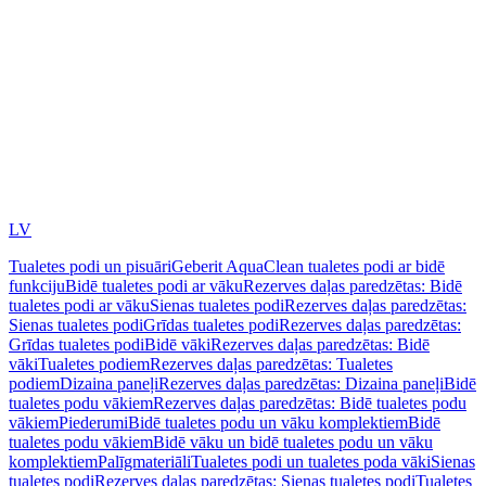
LV
Tualetes podi un pisuāri
Geberit AquaClean tualetes podi ar bidē
funkciju
Bidē tualetes podi ar vāku
Rezerves daļas paredzētas: Bidē
tualetes podi ar vāku
Sienas tualetes podi
Rezerves daļas paredzētas:
Sienas tualetes podi
Grīdas tualetes podi
Rezerves daļas paredzētas:
Grīdas tualetes podi
Bidē vāki
Rezerves daļas paredzētas: Bidē
vāki
Tualetes podiem
Rezerves daļas paredzētas: Tualetes
podiem
Dizaina paneļi
Rezerves daļas paredzētas: Dizaina paneļi
Bidē
tualetes podu vākiem
Rezerves daļas paredzētas: Bidē tualetes podu
vākiem
Piederumi
Bidē tualetes podu un vāku komplektiem
Bidē
tualetes podu vākiem
Bidē vāku un bidē tualetes podu un vāku
komplektiem
Palīgmateriāli
Tualetes podi un tualetes poda vāki
Sienas
tualetes podi
Rezerves daļas paredzētas: Sienas tualetes podi
Tualetes