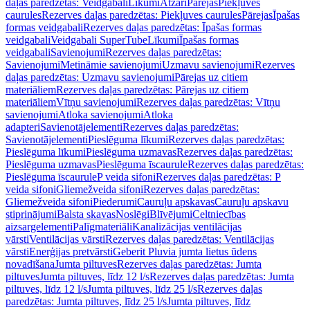
daļas paredzētas: Veidgabali
Līkumi
Atzari
Pārejas
Piekļuves
caurules
Rezerves daļas paredzētas: Piekļuves caurules
Pārejas
Īpašas
formas veidgabali
Rezerves daļas paredzētas: Īpašas formas
veidgabali
Veidgabali SuperTube
Līkumi
Īpašas formas
veidgabali
Savienojumi
Rezerves daļas paredzētas:
Savienojumi
Metināmie savienojumi
Uzmavu savienojumi
Rezerves
daļas paredzētas: Uzmavu savienojumi
Pārejas uz citiem
materiāliem
Rezerves daļas paredzētas: Pārejas uz citiem
materiāliem
Vītņu savienojumi
Rezerves daļas paredzētas: Vītņu
savienojumi
Atloka savienojumi
Atloka
adapteri
Savienotājelementi
Rezerves daļas paredzētas:
Savienotājelementi
Pieslēguma līkumi
Rezerves daļas paredzētas:
Pieslēguma līkumi
Pieslēguma uzmavas
Rezerves daļas paredzētas:
Pieslēguma uzmavas
Pieslēguma īscaurule
Rezerves daļas paredzētas:
Pieslēguma īscaurule
P veida sifoni
Rezerves daļas paredzētas: P
veida sifoni
Gliemežveida sifoni
Rezerves daļas paredzētas:
Gliemežveida sifoni
Piederumi
Cauruļu apskavas
Cauruļu apskavu
stiprinājumi
Balsta skavas
Noslēgi
Blīvējumi
Celtniecības
aizsargelementi
Palīgmateriāli
Kanalizācijas ventilācijas
vārsti
Ventilācijas vārsti
Rezerves daļas paredzētas: Ventilācijas
vārsti
Enerģijas pretvārsti
Geberit Pluvia jumta lietus ūdens
novadīšana
Jumta piltuves
Rezerves daļas paredzētas: Jumta
piltuves
Jumta piltuves, līdz 12 l/s
Rezerves daļas paredzētas: Jumta
piltuves, līdz 12 l/s
Jumta piltuves, līdz 25 l/s
Rezerves daļas
paredzētas: Jumta piltuves, līdz 25 l/s
Jumta piltuves, līdz