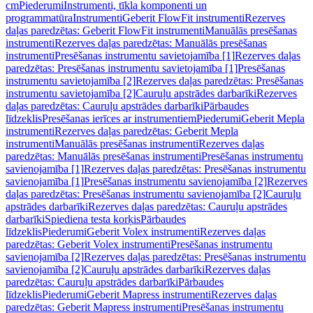
cm
Piederumi
Instrumenti, tīkla komponenti un
programmatūra
Instrumenti
Geberit FlowFit instrumenti
Rezerves
daļas paredzētas: Geberit FlowFit instrumenti
Manuālās presēšanas
instrumenti
Rezerves daļas paredzētas: Manuālās presēšanas
instrumenti
Presēšanas instrumentu savietojamība [1]
Rezerves daļas
paredzētas: Presēšanas instrumentu savietojamība [1]
Presēšanas
instrumentu savietojamība [2]
Rezerves daļas paredzētas: Presēšanas
instrumentu savietojamība [2]
Cauruļu apstrādes darbarīki
Rezerves
daļas paredzētas: Cauruļu apstrādes darbarīki
Pārbaudes
līdzeklis
Presēšanas ierīces ar instrumentiem
Piederumi
Geberit Mepla
instrumenti
Rezerves daļas paredzētas: Geberit Mepla
instrumenti
Manuālās presēšanas instrumenti
Rezerves daļas
paredzētas: Manuālās presēšanas instrumenti
Presēšanas instrumentu
savienojamība [1]
Rezerves daļas paredzētas: Presēšanas instrumentu
savienojamība [1]
Presēšanas instrumentu savienojamība [2]
Rezerves
daļas paredzētas: Presēšanas instrumentu savienojamība [2]
Cauruļu
apstrādes darbarīki
Rezerves daļas paredzētas: Cauruļu apstrādes
darbarīki
Spiediena testa korķis
Pārbaudes
līdzeklis
Piederumi
Geberit Volex instrumenti
Rezerves daļas
paredzētas: Geberit Volex instrumenti
Presēšanas instrumentu
savienojamība [2]
Rezerves daļas paredzētas: Presēšanas instrumentu
savienojamība [2]
Cauruļu apstrādes darbarīki
Rezerves daļas
paredzētas: Cauruļu apstrādes darbarīki
Pārbaudes
līdzeklis
Piederumi
Geberit Mapress instrumenti
Rezerves daļas
paredzētas: Geberit Mapress instrumenti
Presēšanas instrumentu