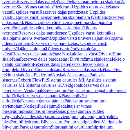
tvertnes
Rezerves daļas paredzētas: Delta zemapmetuma skalojamās
tvertnes
Skalošanas caurules
Piederumi
Uzpildes un noskalošanas
vārsti
Uzpildes vārsti
Rezerves daļas paredzētas: Uzpildes
vārsti
Uzpildes vārsti zemapmetuma skalojamām tvertnēm
Rezerves
daļas paredzētas: Uzpildes vārsti zemapmetuma skalojamām
tvertnēm
Uzpildes vārsti keramikas skalojamā ūdens
tvertnēm
Rezerves daļas paredzētas: Uzpildes vārsti keramikas
skalojamā ūdens tvertnēm
Uzpildes vārsti universālajām skalojamā
ūdens tvertnēm
Rezerves daļas paredzētas: Uzpildes vārsti
universālajām skalojamā ūdens tvertnēm
Noskalošanas
vārsti
Rezerves daļas paredzētas: Noskalošanas vārsti
Divu režīmu
skalošana
Rezerves daļas paredzētas: Divu režīmu skalošana
Iekšējo
detaļu komplekti
Rezerves daļas paredzētas: Iekšējo detaļu
komplekti
Divu režīmu skalošana
Rezerves daļas paredzētas: Divu
režīmu skalošana
Piederumi
Noskalošanas pogas
Padeves
sistēmas
Geberit FlowFit
Sistēmu caurules ML
Apsildes sistēmu
caurules ML
Sistēmu caurules SL
Veidgabali
Rezerves daļas
paredzētas: Veidgabali
Savienojumi
Pārejas
Līkumi
Trejgabali
Iebūvēta
cirkulācija
Rezerves daļas paredzētas: Iebūvēta
cirkulācija
Neatvienojamas pārejas
Pārejas un savienojumi,
atvienojami
Noslēgi
Pieslēgumi
Sadalītājs ar vītnes
pieslēgumu
Sadalītājs ar presēšanas pieslēgumu
Apsildes
trejgabals
Apsildes pārejas un savienojumi, atvienojami
Apsildes
pieslēgumi
Piederumi
Blīves caurulēm un veidgabaliem
Veidgabalu
blīvējumi
Pārsegi caurulēm
Stiprinājumi caurulēm
Stiprinājumi