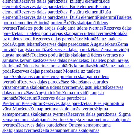
elementi
Rezerves daļas paredzētas: Izlietņu elementi
Bidē
elementi
Rezerves daļas paredzētas: Bidē elementi
Pisuāru
elementi
Rezerves daļas paredzētas: Pisuāru elementi
Dušu
elementi
Rezerves daļas paredzētas: Dušu elementi
Piederumi
Tualetes
podu elementiem
Stiprinājumiem
Ārējās skalojamā ūdens
tvertnes
Tualetes podu ārējās skalojamā ūdens tvertnes
Rezerves daļas
paredzētas: Tualetes podu ārējās skalojamā ūdens tvertnes
Montāža
uz tualetes poda
Rezerves daļas paredzētas: Montāža uz tualetes
poda
Augstu iekārts
Rezerves daļas paredzētas: Augstu iekārts
Zema
un vidēji augsta montāža
Rezerves daļas paredzētas: Zema un vidēji
augsta montāža
Tualetes podu ārējās skalojamā ūdens tvertnes no
sanitārās keramikas
Rezerves daļas paredzētas: Tualetes podu ārējās
skalojamā ūdens tvertnes no sanitārās keramikas
Montāža uz tualetes
poda
Rezerves daļas paredzētas: Montāža uz tualetes
poda
Skalošanas caurules virsapmetuma skalojamā ūdens
tvertnēm
Rezerves daļas paredzētas: Skalošanas caurules
virsapmetuma skalojamā ūdens tvertnēm
Augstu iekārts
Rezerves
daļas paredzētas: Augstu iekārts
Zema un vidēji augsta
montāža
Piederumi
Rezerves daļas paredzētas:
Piederumi
Pieslēgumi
Rezerves daļas paredzētas: Pieslēgumi
Stūra
vārsti
Manšetes
Zemapmetuma skalojamās tvertnes
Sigma
zemapmetuma skalojamās tvertnes
Rezerves daļas paredzētas: Sigma
zemapmetuma skalojamās tvertnes
Omega zemapmetuma skalojamās
tvertnes
Rezerves daļas paredzētas: Omega zemapmetuma
skalojamās tvertnes
Delta zemapmetuma skalojamās