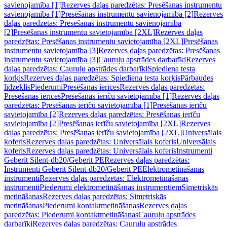
savienojamība [1]
Rezerves daļas paredzētas: Presēšanas instrumentu
savienojamība [1]
Presēšanas instrumentu savienojamība [2]
Rezerves
daļas paredzētas: Presēšanas instrumentu savienojamība
[2]
Presēšanas instrumentu savietojamība [2XL]
Rezerves daļas
paredzētas: Presēšanas instrumentu savietojamība [2XL]
Presēšanas
instrumentu savietojamība [3]
Rezerves daļas paredzētas: Presēšanas
instrumentu savietojamība [3]
Cauruļu apstrādes darbarīki
Rezerves
daļas paredzētas: Cauruļu apstrādes darbarīki
Spiediena testa
korķis
Rezerves daļas paredzētas: Spiediena testa korķis
Pārbaudes
līdzeklis
Piederumi
Presēšanas ierīces
Rezerves daļas paredzētas:
Presēšanas ierīces
Presēšanas ierīču savietojamība [1]
Rezerves daļas
paredzētas: Presēšanas ierīču savietojamība [1]
Presēšanas ierīču
savietojamība [2]
Rezerves daļas paredzētas: Presēšanas ierīču
savietojamība [2]
Presēšanas ierīču savietojamība [2XL]
Rezerves
daļas paredzētas: Presēšanas ierīču savietojamība [2XL]
Universālais
koferis
Rezerves daļas paredzētas: Universālais koferis
Universālais
koferis
Rezerves daļas paredzētas: Universālais koferis
Instrumenti
Geberit Silent-db20/Geberit PE
Rezerves daļas paredzētas:
Instrumenti Geberit Silent-db20/Geberit PE
Elektrometināšanas
instrumenti
Rezerves daļas paredzētas: Elektrometināšanas
instrumenti
Piederumi elektrometināšanas instrumentiem
Simetriskās
metināšanas
Rezerves daļas paredzētas: Simetriskās
metināšanas
Piederumi kontaktmetināšanas
Rezerves daļas
paredzētas: Piederumi kontaktmetināšanas
Cauruļu apstrādes
darbarīki
Rezerves daļas paredzētas: Cauruļu apstrādes