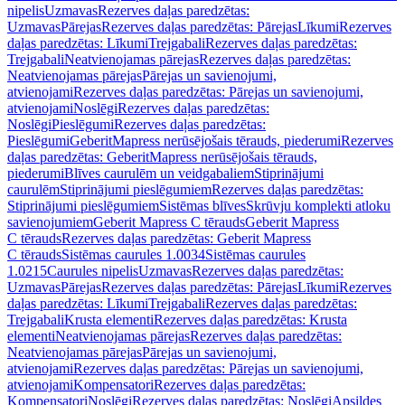
nipelis
Uzmavas
Rezerves daļas paredzētas:
Uzmavas
Pārejas
Rezerves daļas paredzētas: Pārejas
Līkumi
Rezerves
daļas paredzētas: Līkumi
Trejgabali
Rezerves daļas paredzētas:
Trejgabali
Neatvienojamas pārejas
Rezerves daļas paredzētas:
Neatvienojamas pārejas
Pārejas un savienojumi,
atvienojami
Rezerves daļas paredzētas: Pārejas un savienojumi,
atvienojami
Noslēgi
Rezerves daļas paredzētas:
Noslēgi
Pieslēgumi
Rezerves daļas paredzētas:
Pieslēgumi
GeberitMapress nerūsējošais tērauds, piederumi
Rezerves
daļas paredzētas: GeberitMapress nerūsējošais tērauds,
piederumi
Blīves caurulēm un veidgabaliem
Stiprinājumi
caurulēm
Stiprinājumi pieslēgumiem
Rezerves daļas paredzētas:
Stiprinājumi pieslēgumiem
Sistēmas blīves
Skrūvju komplekti atloku
savienojumiem
Geberit Mapress C tērauds
Geberit Mapress
C tērauds
Rezerves daļas paredzētas: Geberit Mapress
C tērauds
Sistēmas caurules 1.0034
Sistēmas caurules
1.0215
Caurules nipelis
Uzmavas
Rezerves daļas paredzētas:
Uzmavas
Pārejas
Rezerves daļas paredzētas: Pārejas
Līkumi
Rezerves
daļas paredzētas: Līkumi
Trejgabali
Rezerves daļas paredzētas:
Trejgabali
Krusta elementi
Rezerves daļas paredzētas: Krusta
elementi
Neatvienojamas pārejas
Rezerves daļas paredzētas:
Neatvienojamas pārejas
Pārejas un savienojumi,
atvienojami
Rezerves daļas paredzētas: Pārejas un savienojumi,
atvienojami
Kompensatori
Rezerves daļas paredzētas:
Kompensatori
Noslēgi
Rezerves daļas paredzētas: Noslēgi
Apsildes