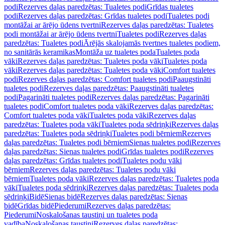
podi
Rezerves daļas paredzētas: Tualetes podi
Grīdas tualetes
podi
Rezerves daļas paredzētas: Grīdas tualetes podi
Tualetes podi
montāžai ar ārējo ūdens tvertni
Rezerves daļas paredzētas: Tualetes
podi montāžai ar ārējo ūdens tvertni
Tualetes podi
Rezerves daļas
paredzētas: Tualetes podi
Ārējās skalojamās tvertnes tualetes podiem,
no sanitārās keramikas
Montāža uz tualetes poda
Tualetes poda
vāki
Rezerves daļas paredzētas: Tualetes poda vāki
Tualetes poda
vāki
Rezerves daļas paredzētas: Tualetes poda vāki
Comfort tualetes
podi
Rezerves daļas paredzētas: Comfort tualetes podi
Paaugstināti
tualetes podi
Rezerves daļas paredzētas: Paaugstināti tualetes
podi
Pagarināti tualetes podi
Rezerves daļas paredzētas: Pagarināti
tualetes podi
Comfort tualetes poda vāki
Rezerves daļas paredzētas:
Comfort tualetes poda vāki
Tualetes poda vāki
Rezerves daļas
paredzētas: Tualetes poda vāki
Tualetes poda sēdriņķi
Rezerves daļas
paredzētas: Tualetes poda sēdriņķi
Tualetes podi bērniem
Rezerves
daļas paredzētas: Tualetes podi bērniem
Sienas tualetes podi
Rezerves
daļas paredzētas: Sienas tualetes podi
Grīdas tualetes podi
Rezerves
daļas paredzētas: Grīdas tualetes podi
Tualetes podu vāki
bērniem
Rezerves daļas paredzētas: Tualetes podu vāki
bērniem
Tualetes poda vāki
Rezerves daļas paredzētas: Tualetes poda
vāki
Tualetes poda sēdriņķi
Rezerves daļas paredzētas: Tualetes poda
sēdriņķi
Bidē
Sienas bidē
Rezerves daļas paredzētas: Sienas
bidē
Grīdas bidē
Piederumi
Rezerves daļas paredzētas:
Piederumi
Noskalošanas taustiņi un tualetes poda
vadība
Noskalošanas taustiņi
Rezerves daļas paredzētas: