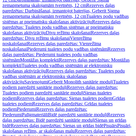
zemapmetuma skalojamām tvertnēm, 12 cm
Rezerves daļas
paredzētas: Darbināšanai, izmantojot baterijas, Geberit Sigma
zemapmetuma skalojamām tvertnēm, 12 cm
Tualetes podu vadības
sistēmas ar pneimatisku skalošanas aktivizāciju
Rezerves daļas
paredzētas: Tualetes podu vadības sistēmas ar pneimatisku
skalošanas aktivizāciju
Divu režīmu skalošanai
Rezerves daļas
paredzētas: Divu režīmu skalošanai
Vienrežīma
noskalošanai
Rezerves daļas paredzētas: Vienrežīma
noskalošanai
Piederumi tualetes podu vadības sistēmām
Rezerves
daļas paredzētas: Piederumi tualetes podu vadības
sistēmām
Montāžas komplekti
Rezerves daļas paredzētas: Montāžas
komplekti
Tualetes podu vadības sistēmām ar elektronisku
skalošanas aktivizāciju
Rezerves daļas paredzētas: Tualetes podu
vadības sistēmām ar elektronisku skalošanas
aktivizāciju
Savienojumi
Geberit Monolith sanitārie moduļi
Tualetes
podiem paredzēti sanitārie moduļi
Rezerves daļas paredzētas:
Tualetes podiem paredzēti sanitārie moduļi
Sienas tualetes
podiem
Rezerves daļas paredzētas: Sienas tualetes podiem
Grīdas
tualetes podiem
Rezerves daļas paredzētas: Grīdas tualetes
podiem
Piederumi
Rezerves daļas paredzētas:
Piederumi
Palīgmateriāli
Bidē paredzēti sanitārie moduļi
Rezerves
daļas paredzētas: Bidē paredzēti sanitārie moduļi
Sienas un grīdas
bidē
Rezerves daļas paredzētas: Sienas un grīdas bidē
Pisuārs
Pisuāri,
skalošanas režīms, ar skalošanas malu
Rezerves daļas paredzētas: