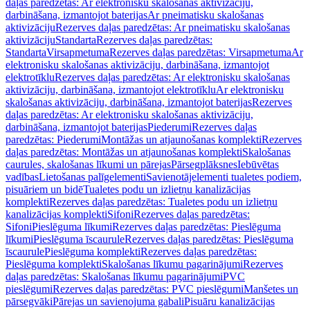
daļas paredzētas: Ar elektronisku skalošanas aktivizāciju,
darbināšana, izmantojot baterijas
Ar pneimatisku skalošanas
aktivizāciju
Rezerves daļas paredzētas: Ar pneimatisku skalošanas
aktivizāciju
Standarta
Rezerves daļas paredzētas:
Standarta
Virsapmetuma
Rezerves daļas paredzētas: Virsapmetuma
Ar
elektronisku skalošanas aktivizāciju, darbināšana, izmantojot
elektrotīklu
Rezerves daļas paredzētas: Ar elektronisku skalošanas
aktivizāciju, darbināšana, izmantojot elektrotīklu
Ar elektronisku
skalošanas aktivizāciju, darbināšana, izmantojot baterijas
Rezerves
daļas paredzētas: Ar elektronisku skalošanas aktivizāciju,
darbināšana, izmantojot baterijas
Piederumi
Rezerves daļas
paredzētas: Piederumi
Montāžas un atjaunošanas komplekti
Rezerves
daļas paredzētas: Montāžas un atjaunošanas komplekti
Skalošanas
caurules, skalošanas līkumi un pārejas
Pārsegplāksnes
Iebūvētas
vadības
Lietošanas palīgelementi
Savienotājelementi tualetes podiem,
pisuāriem un bidē
Tualetes podu un izlietņu kanalizācijas
komplekti
Rezerves daļas paredzētas: Tualetes podu un izlietņu
kanalizācijas komplekti
Sifoni
Rezerves daļas paredzētas:
Sifoni
Pieslēguma līkumi
Rezerves daļas paredzētas: Pieslēguma
līkumi
Pieslēguma īscaurule
Rezerves daļas paredzētas: Pieslēguma
īscaurule
Pieslēguma komplekti
Rezerves daļas paredzētas:
Pieslēguma komplekti
Skalošanas līkumu pagarinājumi
Rezerves
daļas paredzētas: Skalošanas līkumu pagarinājumi
PVC
pieslēgumi
Rezerves daļas paredzētas: PVC pieslēgumi
Manšetes un
pārsegvāki
Pārejas un savienojuma gabali
Pisuāru kanalizācijas