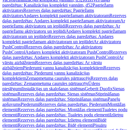
paredzētas: Kanalizācijas komplekti vannām, d52
Pagriežams
aktivizators
Rezerves daļas paredzētas: Pagriežams
aktivizators
Apdares komplekti pagriežamam aktivizatoram
Rezerves
daļas paredzētas: Apdares komplekti pagriežamam aktivizatoram
Ar
pagriežamu aktivizatoru un ieplūdi
Rezerves daļas paredzētas: Ar
pagriežamu aktivizatoru un ieplūdi
Apdares komplekti pagriežamam
aktivizatoram un ieplūdei
Rezerves daļas paredzētas: Apdares
komplekti pagriežamam aktivizatoram un ieplūdei
Ar aktivizatoru
PushControl
Rezerves daļas paredzētas: Ar aktivizatoru
PushControl
Apdares komplekti aktivizatoram PushControl
Rezerves
daļas paredzētas: Apdares komplekti aktivizatoram PushControl
Ar
vārstu aizbāžņiem
Rezerves daļas paredzētas: Ar vārstu
aizbāžņiem
Piederumi vannu kanalizācijas komplektiem
Rezerves
daļas paredzētas: Piederumi vannu kanalizācijas
komplektiem
Zemapmetuma caurules pārtraucējs
Rezerves daļas
paredzētas: Zemapmetuma caurules pārtraucējs
Ūdens
pieslēgumi
Instalācijas un skalošanas sistēmas
Geberit Duofix
Sienas
sistēmas
Rezerves daļas paredzētas: Sienas sistēmas
Stiprināšanas
sistēmas
Rezerves daļas paredzētas: Stiprināšanas sistēmas
Paneļu
apšuvums
Piederumi
Rezerves daļas paredzētas: Piederumi
Montāžas
elementi
Rezerves daļas paredzētas: Montāžas elementi
Tualetes podu
elementi
Rezerves daļas paredzētas: Tualetes podu elementi
Izlietņu
elementi
Rezerves daļas paredzētas: Izlietņu elementi
Bidē
elementi
Rezerves daļas paredzētas: Bidē elementi
Pisuāru