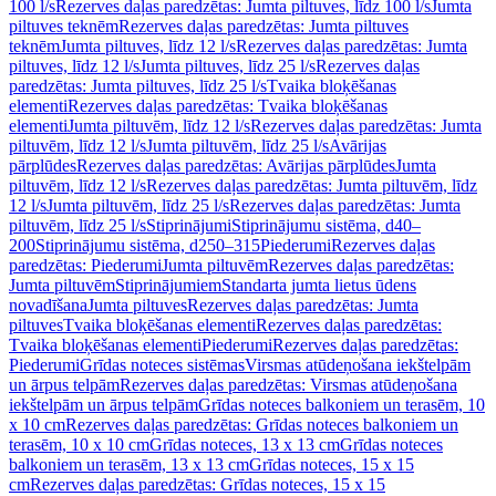
100 l/s
Rezerves daļas paredzētas: Jumta piltuves, līdz 100 l/s
Jumta
piltuves teknēm
Rezerves daļas paredzētas: Jumta piltuves
teknēm
Jumta piltuves, līdz 12 l/s
Rezerves daļas paredzētas: Jumta
piltuves, līdz 12 l/s
Jumta piltuves, līdz 25 l/s
Rezerves daļas
paredzētas: Jumta piltuves, līdz 25 l/s
Tvaika bloķēšanas
elementi
Rezerves daļas paredzētas: Tvaika bloķēšanas
elementi
Jumta piltuvēm, līdz 12 l/s
Rezerves daļas paredzētas: Jumta
piltuvēm, līdz 12 l/s
Jumta piltuvēm, līdz 25 l/s
Avārijas
pārplūdes
Rezerves daļas paredzētas: Avārijas pārplūdes
Jumta
piltuvēm, līdz 12 l/s
Rezerves daļas paredzētas: Jumta piltuvēm, līdz
12 l/s
Jumta piltuvēm, līdz 25 l/s
Rezerves daļas paredzētas: Jumta
piltuvēm, līdz 25 l/s
Stiprinājumi
Stiprinājumu sistēma, d40–
200
Stiprinājumu sistēma, d250–315
Piederumi
Rezerves daļas
paredzētas: Piederumi
Jumta piltuvēm
Rezerves daļas paredzētas:
Jumta piltuvēm
Stiprinājumiem
Standarta jumta lietus ūdens
novadīšana
Jumta piltuves
Rezerves daļas paredzētas: Jumta
piltuves
Tvaika bloķēšanas elementi
Rezerves daļas paredzētas:
Tvaika bloķēšanas elementi
Piederumi
Rezerves daļas paredzētas:
Piederumi
Grīdas noteces sistēmas
Virsmas atūdeņošana iekštelpām
un ārpus telpām
Rezerves daļas paredzētas: Virsmas atūdeņošana
iekštelpām un ārpus telpām
Grīdas noteces balkoniem un terasēm, 10
x 10 cm
Rezerves daļas paredzētas: Grīdas noteces balkoniem un
terasēm, 10 x 10 cm
Grīdas noteces, 13 x 13 cm
Grīdas noteces
balkoniem un terasēm, 13 x 13 cm
Grīdas noteces, 15 x 15
cm
Rezerves daļas paredzētas: Grīdas noteces, 15 x 15