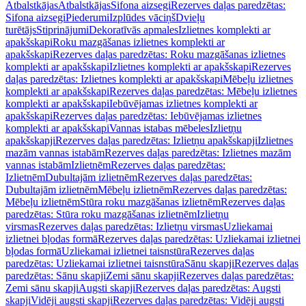
Atbalstkājas
Atbalstkājas
Sifona aizsegi
Rezerves daļas paredzētas:
Sifona aizsegi
Piederumi
Izplūdes vāciņš
Dvieļu
turētājs
Stiprinājumi
Dekoratīvās apmales
Izlietnes komplekti ar
apakšskapi
Roku mazgāšanas izlietnes komplekti ar
apakšskapi
Rezerves daļas paredzētas: Roku mazgāšanas izlietnes
komplekti ar apakšskapi
Izlietnes komplekti ar apakšskapi
Rezerves
daļas paredzētas: Izlietnes komplekti ar apakšskapi
Mēbeļu izlietnes
komplekti ar apakšskapi
Rezerves daļas paredzētas: Mēbeļu izlietnes
komplekti ar apakšskapi
Iebūvējamas izlietnes komplekti ar
apakšskapi
Rezerves daļas paredzētas: Iebūvējamas izlietnes
komplekti ar apakšskapi
Vannas istabas mēbeles
Izlietņu
apakšskapji
Rezerves daļas paredzētas: Izlietņu apakšskapji
Izlietnes
mazām vannas istabām
Rezerves daļas paredzētas: Izlietnes mazām
vannas istabām
Izlietnēm
Rezerves daļas paredzētas:
Izlietnēm
Dubultajām izlietnēm
Rezerves daļas paredzētas:
Dubultajām izlietnēm
Mēbeļu izlietnēm
Rezerves daļas paredzētas:
Mēbeļu izlietnēm
Stūra roku mazgāšanas izlietnēm
Rezerves daļas
paredzētas: Stūra roku mazgāšanas izlietnēm
Izlietņu
virsmas
Rezerves daļas paredzētas: Izlietņu virsmas
Uzliekamai
izlietnei bļodas formā
Rezerves daļas paredzētas: Uzliekamai izlietnei
bļodas formā
Uzliekamai izlietnei taisnstūra
Rezerves daļas
paredzētas: Uzliekamai izlietnei taisnstūra
Sānu skapji
Rezerves daļas
paredzētas: Sānu skapji
Zemi sānu skapji
Rezerves daļas paredzētas:
Zemi sānu skapji
Augsti skapji
Rezerves daļas paredzētas: Augsti
skapji
Vidēji augsti skapji
Rezerves daļas paredzētas: Vidēji augsti