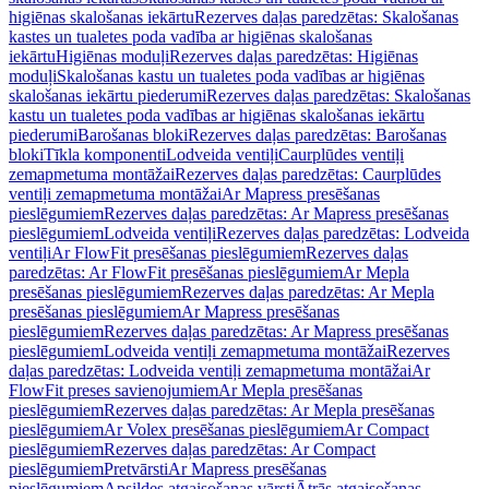
higiēnas skalošanas iekārtu
Rezerves daļas paredzētas: Skalošanas
kastes un tualetes poda vadība ar higiēnas skalošanas
iekārtu
Higiēnas moduļi
Rezerves daļas paredzētas: Higiēnas
moduļi
Skalošanas kastu un tualetes poda vadības ar higiēnas
skalošanas iekārtu piederumi
Rezerves daļas paredzētas: Skalošanas
kastu un tualetes poda vadības ar higiēnas skalošanas iekārtu
piederumi
Barošanas bloki
Rezerves daļas paredzētas: Barošanas
bloki
Tīkla komponenti
Lodveida ventiļi
Caurplūdes ventiļi
zemapmetuma montāžai
Rezerves daļas paredzētas: Caurplūdes
ventiļi zemapmetuma montāžai
Ar Mapress presēšanas
pieslēgumiem
Rezerves daļas paredzētas: Ar Mapress presēšanas
pieslēgumiem
Lodveida ventiļi
Rezerves daļas paredzētas: Lodveida
ventiļi
Ar FlowFit presēšanas pieslēgumiem
Rezerves daļas
paredzētas: Ar FlowFit presēšanas pieslēgumiem
Ar Mepla
presēšanas pieslēgumiem
Rezerves daļas paredzētas: Ar Mepla
presēšanas pieslēgumiem
Ar Mapress presēšanas
pieslēgumiem
Rezerves daļas paredzētas: Ar Mapress presēšanas
pieslēgumiem
Lodveida ventiļi zemapmetuma montāžai
Rezerves
daļas paredzētas: Lodveida ventiļi zemapmetuma montāžai
Ar
FlowFit preses savienojumiem
Ar Mepla presēšanas
pieslēgumiem
Rezerves daļas paredzētas: Ar Mepla presēšanas
pieslēgumiem
Ar Volex presēšanas pieslēgumiem
Ar Compact
pieslēgumiem
Rezerves daļas paredzētas: Ar Compact
pieslēgumiem
Pretvārsti
Ar Mapress presēšanas
pieslēgumiem
Apsildes atgaisošanas vārsti
Ātrās atgaisošanas