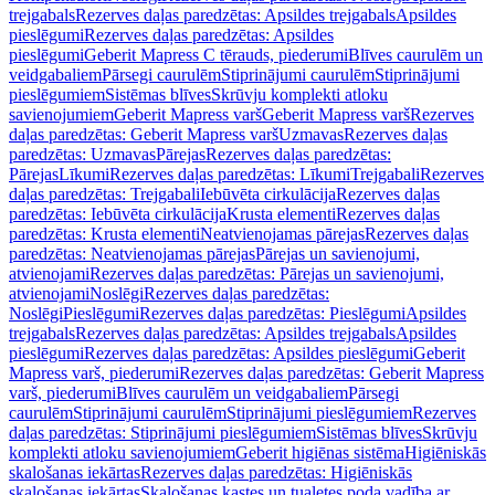
trejgabals
Rezerves daļas paredzētas: Apsildes trejgabals
Apsildes
pieslēgumi
Rezerves daļas paredzētas: Apsildes
pieslēgumi
Geberit Mapress C tērauds, piederumi
Blīves caurulēm un
veidgabaliem
Pārsegi caurulēm
Stiprinājumi caurulēm
Stiprinājumi
pieslēgumiem
Sistēmas blīves
Skrūvju komplekti atloku
savienojumiem
Geberit Mapress varš
Geberit Mapress varš
Rezerves
daļas paredzētas: Geberit Mapress varš
Uzmavas
Rezerves daļas
paredzētas: Uzmavas
Pārejas
Rezerves daļas paredzētas:
Pārejas
Līkumi
Rezerves daļas paredzētas: Līkumi
Trejgabali
Rezerves
daļas paredzētas: Trejgabali
Iebūvēta cirkulācija
Rezerves daļas
paredzētas: Iebūvēta cirkulācija
Krusta elementi
Rezerves daļas
paredzētas: Krusta elementi
Neatvienojamas pārejas
Rezerves daļas
paredzētas: Neatvienojamas pārejas
Pārejas un savienojumi,
atvienojami
Rezerves daļas paredzētas: Pārejas un savienojumi,
atvienojami
Noslēgi
Rezerves daļas paredzētas:
Noslēgi
Pieslēgumi
Rezerves daļas paredzētas: Pieslēgumi
Apsildes
trejgabals
Rezerves daļas paredzētas: Apsildes trejgabals
Apsildes
pieslēgumi
Rezerves daļas paredzētas: Apsildes pieslēgumi
Geberit
Mapress varš, piederumi
Rezerves daļas paredzētas: Geberit Mapress
varš, piederumi
Blīves caurulēm un veidgabaliem
Pārsegi
caurulēm
Stiprinājumi caurulēm
Stiprinājumi pieslēgumiem
Rezerves
daļas paredzētas: Stiprinājumi pieslēgumiem
Sistēmas blīves
Skrūvju
komplekti atloku savienojumiem
Geberit higiēnas sistēma
Higiēniskās
skalošanas iekārtas
Rezerves daļas paredzētas: Higiēniskās
skalošanas iekārtas
Skalošanas kastes un tualetes poda vadība ar