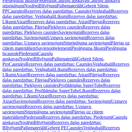
Pieslēguma līkumi
Piederumi
Cauruļu apskavas
Cauruļu apskavu
stiprinājumi
Noslēgi
Blīvējumi
Palīgmateriāli
Geberit Silent-
PP
Caurules
Rezerves daļas paredzētas: Caurules
Veidgabali
Rezerves
daļas paredzētas: Veidgabali
Līkumi
Rezerves daļas paredzētas:
Līkumi
Atzari
Rezerves daļas paredzētas: Atzari
Pārejas
Rezerves
daļas paredzētas: Pārejas
Piekļuves caurules
Rezerves daļas
paredzētas: Piekļuves caurules
Savienojumi
Rezerves daļas
paredzētas: Savienojumi
Uzmavu savienojumi
Rezerves daļas
paredzētas: Uzmavu savienojumi
Stiprinājuma savienojumi
Pārejas uz
citiem materiāliem
Savienotājelementi
Pieslēguma līkumi
Pieslēguma
īscaurule
Piederumi
Cauruļu
apskavas
Noslēgi
Blīvējumi
Palīgmateriāli
Geberit Silent-
Pro
Caurules
Rezerves daļas paredzētas: Caurules
Veidgabali
Rezerves
daļas paredzētas: Veidgabali
Līkumi
Rezerves daļas paredzētas:
Līkumi
Atzari
Rezerves daļas paredzētas: Atzari
Pārejas
Rezerves
daļas paredzētas: Pārejas
Piekļuves caurules
Rezerves daļas
paredzētas: Piekļuves caurules
Profildetaļas SuperTube
Rezerves
daļas paredzētas: Profildetaļas SuperTube
Līkumi
Rezerves daļas
paredzētas: Līkumi
Atzari
Rezerves daļas paredzētas:
Atzari
Savienojumi
Rezerves daļas paredzētas: Savienojumi
Uzmavu
savienojumi
Rezerves daļas paredzētas: Uzmavu
savienojumi
Stiprinājuma savienojumi
Pārejas uz citiem
materiāliem
Piederumi
Rezerves daļas paredzētas: Piederumi
Cauruļu
apskavas
Noslēgi
Blīvējumi
Rezerves daļas paredzētas:
Blīvējumi
Palīgmateriāli
Geberit PE
Caurules
Veidgabali
Rezerves