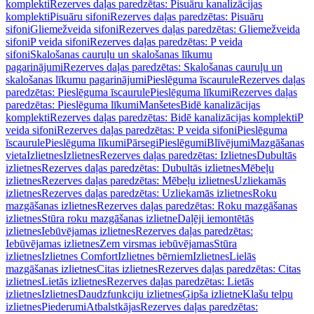
komplekti
Rezerves daļas paredzētas: Pisuāru kanalizācijas
komplekti
Pisuāru sifoni
Rezerves daļas paredzētas: Pisuāru
sifoni
Gliemežveida sifoni
Rezerves daļas paredzētas: Gliemežveida
sifoni
P veida sifoni
Rezerves daļas paredzētas: P veida
sifoni
Skalošanas cauruļu un skalošanas līkumu
pagarinājumi
Rezerves daļas paredzētas: Skalošanas cauruļu un
skalošanas līkumu pagarinājumi
Pieslēguma īscaurule
Rezerves daļas
paredzētas: Pieslēguma īscaurule
Pieslēguma līkumi
Rezerves daļas
paredzētas: Pieslēguma līkumi
Manšetes
Bidē kanalizācijas
komplekti
Rezerves daļas paredzētas: Bidē kanalizācijas komplekti
P
veida sifoni
Rezerves daļas paredzētas: P veida sifoni
Pieslēguma
īscaurule
Pieslēguma līkumi
Pārsegi
Pieslēgumi
Blīvējumi
Mazgāšanas
vieta
Izlietnes
Izlietnes
Rezerves daļas paredzētas: Izlietnes
Dubultās
izlietnes
Rezerves daļas paredzētas: Dubultās izlietnes
Mēbeļu
izlietnes
Rezerves daļas paredzētas: Mēbeļu izlietnes
Uzliekamās
izlietnes
Rezerves daļas paredzētas: Uzliekamās izlietnes
Roku
mazgāšanas izlietnes
Rezerves daļas paredzētas: Roku mazgāšanas
izlietnes
Stūra roku mazgāšanas izlietne
Daļēji iemontētās
izlietnes
Iebūvējamas izlietnes
Rezerves daļas paredzētas:
Iebūvējamas izlietnes
Zem virsmas iebūvējamas
Stūra
izlietnes
Izlietnes Comfort
Izlietnes bērniem
Izlietnes
Lielās
mazgāšanas izlietnes
Citas izlietnes
Rezerves daļas paredzētas: Citas
izlietnes
Lietās izlietnes
Rezerves daļas paredzētas: Lietās
izlietnes
Izlietnes
Daudzfunkciju izlietnes
Ģipša izlietne
Klašu telpu
izlietnes
Piederumi
Atbalstkājas
Rezerves daļas paredzētas: