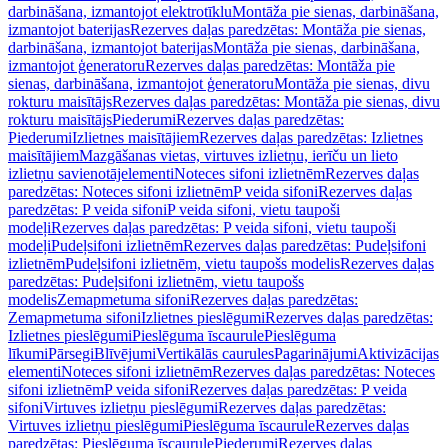
darbināšana, izmantojot elektrotīklu
Montāža pie sienas, darbināšana,
izmantojot baterijas
Rezerves daļas paredzētas: Montāža pie sienas,
darbināšana, izmantojot baterijas
Montāža pie sienas, darbināšana,
izmantojot ģeneratoru
Rezerves daļas paredzētas: Montāža pie
sienas, darbināšana, izmantojot ģeneratoru
Montāža pie sienas, divu
rokturu maisītājs
Rezerves daļas paredzētas: Montāža pie sienas, divu
rokturu maisītājs
Piederumi
Rezerves daļas paredzētas:
Piederumi
Izlietnes maisītājiem
Rezerves daļas paredzētas: Izlietnes
maisītājiem
Mazgāšanas vietas, virtuves izlietņu, ierīču un lieto
izlietņu savienotājelementi
Noteces sifoni izlietnēm
Rezerves daļas
paredzētas: Noteces sifoni izlietnēm
P veida sifoni
Rezerves daļas
paredzētas: P veida sifoni
P veida sifoni, vietu taupoši
modeļi
Rezerves daļas paredzētas: P veida sifoni, vietu taupoši
modeļi
Pudeļsifoni izlietnēm
Rezerves daļas paredzētas: Pudeļsifoni
izlietnēm
Pudeļsifoni izlietnēm, vietu taupošs modelis
Rezerves daļas
paredzētas: Pudeļsifoni izlietnēm, vietu taupošs
modelis
Zemapmetuma sifoni
Rezerves daļas paredzētas:
Zemapmetuma sifoni
Izlietnes pieslēgumi
Rezerves daļas paredzētas:
Izlietnes pieslēgumi
Pieslēguma īscaurule
Pieslēguma
līkumi
Pārsegi
Blīvējumi
Vertikālās caurules
Pagarinājumi
Aktivizācijas
elementi
Noteces sifoni izlietnēm
Rezerves daļas paredzētas: Noteces
sifoni izlietnēm
P veida sifoni
Rezerves daļas paredzētas: P veida
sifoni
Virtuves izlietņu pieslēgumi
Rezerves daļas paredzētas:
Virtuves izlietņu pieslēgumi
Pieslēguma īscaurule
Rezerves daļas
paredzētas: Pieslēguma īscaurule
Piederumi
Rezerves daļas