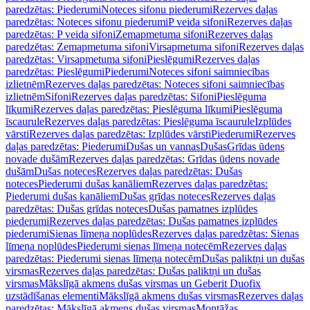
paredzētas: Piederumi
Noteces sifonu piederumi
Rezerves daļas
paredzētas: Noteces sifonu piederumi
P veida sifoni
Rezerves daļas
paredzētas: P veida sifoni
Zemapmetuma sifoni
Rezerves daļas
paredzētas: Zemapmetuma sifoni
Virsapmetuma sifoni
Rezerves daļas
paredzētas: Virsapmetuma sifoni
Pieslēgumi
Rezerves daļas
paredzētas: Pieslēgumi
Piederumi
Noteces sifoni saimniecības
izlietnēm
Rezerves daļas paredzētas: Noteces sifoni saimniecības
izlietnēm
Sifoni
Rezerves daļas paredzētas: Sifoni
Pieslēguma
līkumi
Rezerves daļas paredzētas: Pieslēguma līkumi
Pieslēguma
īscaurule
Rezerves daļas paredzētas: Pieslēguma īscaurule
Izplūdes
vārsti
Rezerves daļas paredzētas: Izplūdes vārsti
Piederumi
Rezerves
daļas paredzētas: Piederumi
Dušas un vannas
Dušas
Grīdas ūdens
novade dušām
Rezerves daļas paredzētas: Grīdas ūdens novade
dušām
Dušas noteces
Rezerves daļas paredzētas: Dušas
noteces
Piederumi dušas kanāliem
Rezerves daļas paredzētas:
Piederumi dušas kanāliem
Dušas grīdas noteces
Rezerves daļas
paredzētas: Dušas grīdas noteces
Dušas pamatnes izplūdes
piederumi
Rezerves daļas paredzētas: Dušas pamatnes izplūdes
piederumi
Sienas līmeņa noplūdes
Rezerves daļas paredzētas: Sienas
līmeņa noplūdes
Piederumi sienas līmeņa notecēm
Rezerves daļas
paredzētas: Piederumi sienas līmeņa notecēm
Dušas paliktņi un dušas
virsmas
Rezerves daļas paredzētas: Dušas paliktņi un dušas
virsmas
Mākslīgā akmens dušas virsmas un Geberit Duofix
uzstādīšanas elementi
Mākslīgā akmens dušas virsmas
Rezerves daļas
paredzētas: Mākslīgā akmens dušas virsmas
Montāžas