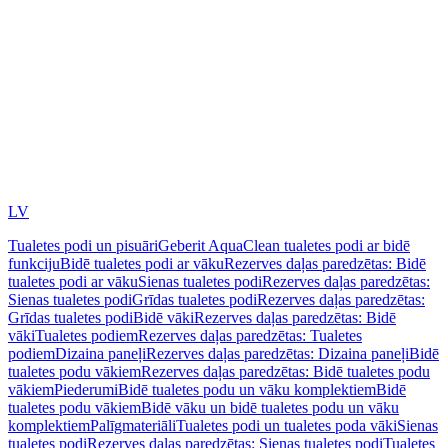
LV
Tualetes podi un pisuāri
Geberit AquaClean tualetes podi ar bidē
funkciju
Bidē tualetes podi ar vāku
Rezerves daļas paredzētas: Bidē
tualetes podi ar vāku
Sienas tualetes podi
Rezerves daļas paredzētas:
Sienas tualetes podi
Grīdas tualetes podi
Rezerves daļas paredzētas:
Grīdas tualetes podi
Bidē vāki
Rezerves daļas paredzētas: Bidē
vāki
Tualetes podiem
Rezerves daļas paredzētas: Tualetes
podiem
Dizaina paneļi
Rezerves daļas paredzētas: Dizaina paneļi
Bidē
tualetes podu vākiem
Rezerves daļas paredzētas: Bidē tualetes podu
vākiem
Piederumi
Bidē tualetes podu un vāku komplektiem
Bidē
tualetes podu vākiem
Bidē vāku un bidē tualetes podu un vāku
komplektiem
Palīgmateriāli
Tualetes podi un tualetes poda vāki
Sienas
tualetes podi
Rezerves daļas paredzētas: Sienas tualetes podi
Tualetes