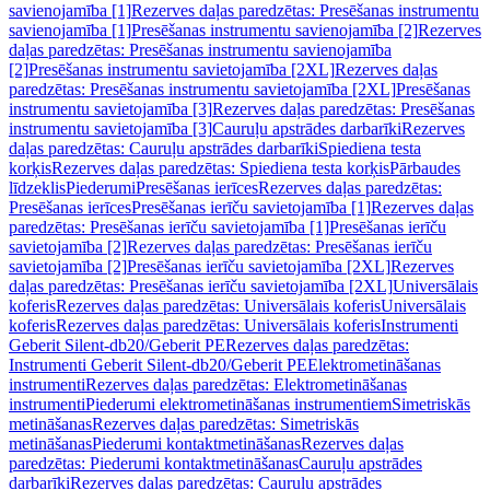
savienojamība [1]
Rezerves daļas paredzētas: Presēšanas instrumentu
savienojamība [1]
Presēšanas instrumentu savienojamība [2]
Rezerves
daļas paredzētas: Presēšanas instrumentu savienojamība
[2]
Presēšanas instrumentu savietojamība [2XL]
Rezerves daļas
paredzētas: Presēšanas instrumentu savietojamība [2XL]
Presēšanas
instrumentu savietojamība [3]
Rezerves daļas paredzētas: Presēšanas
instrumentu savietojamība [3]
Cauruļu apstrādes darbarīki
Rezerves
daļas paredzētas: Cauruļu apstrādes darbarīki
Spiediena testa
korķis
Rezerves daļas paredzētas: Spiediena testa korķis
Pārbaudes
līdzeklis
Piederumi
Presēšanas ierīces
Rezerves daļas paredzētas:
Presēšanas ierīces
Presēšanas ierīču savietojamība [1]
Rezerves daļas
paredzētas: Presēšanas ierīču savietojamība [1]
Presēšanas ierīču
savietojamība [2]
Rezerves daļas paredzētas: Presēšanas ierīču
savietojamība [2]
Presēšanas ierīču savietojamība [2XL]
Rezerves
daļas paredzētas: Presēšanas ierīču savietojamība [2XL]
Universālais
koferis
Rezerves daļas paredzētas: Universālais koferis
Universālais
koferis
Rezerves daļas paredzētas: Universālais koferis
Instrumenti
Geberit Silent-db20/Geberit PE
Rezerves daļas paredzētas:
Instrumenti Geberit Silent-db20/Geberit PE
Elektrometināšanas
instrumenti
Rezerves daļas paredzētas: Elektrometināšanas
instrumenti
Piederumi elektrometināšanas instrumentiem
Simetriskās
metināšanas
Rezerves daļas paredzētas: Simetriskās
metināšanas
Piederumi kontaktmetināšanas
Rezerves daļas
paredzētas: Piederumi kontaktmetināšanas
Cauruļu apstrādes
darbarīki
Rezerves daļas paredzētas: Cauruļu apstrādes