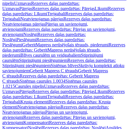
nipelis
Uzmavas
Rezerves daļas paredzētas:
Uzmavas
Pārejas
Rezerves daļas paredzētas: Pārejas
Līkumi
Rezerves
daļas paredzētas: Līkumi
Trejgabali
Rezerves daļas paredzētas:
Trejgabali
Neatvienojamas pārejas
Rezerves daļas paredzētas:
Neatvienojamas pārejas
Pārejas un savienojumi,
atvienojami
Rezerves daļas paredzētas: Pārejas un savienojumi,
atvienojami
Noslēgi
Rezerves daļas paredzētas:
Noslēgi
Pieslēgumi
Rezerves daļas paredzētas:
Pieslēgumi
GeberitMapress nerūsējošais tērauds, piederumi
Rezerves
daļas paredzētas: GeberitMapress nerūsējošais tērauds,
piederumi
Blīves caurulēm un veidgabaliem
Stiprinājumi
caurulēm
Stiprinājumi pieslēgumiem
Rezerves daļas paredzētas:
Stiprinājumi pieslēgumiem
Sistēmas blīves
Skrūvju komplekti atloku
savienojumiem
Geberit Mapress C tērauds
Geberit Mapress
C tērauds
Rezerves daļas paredzētas: Geberit Mapress
C tērauds
Sistēmas caurules 1.0034
Sistēmas caurules
1.0215
Caurules nipelis
Uzmavas
Rezerves daļas paredzētas:
Uzmavas
Pārejas
Rezerves daļas paredzētas: Pārejas
Līkumi
Rezerves
daļas paredzētas: Līkumi
Trejgabali
Rezerves daļas paredzētas:
Trejgabali
Krusta elementi
Rezerves daļas paredzētas: Krusta
elementi
Neatvienojamas pārejas
Rezerves daļas paredzētas:
Neatvienojamas pārejas
Pārejas un savienojumi,
atvienojami
Rezerves daļas paredzētas: Pārejas un savienojumi,
atvienojami
Kompensatori
Rezerves daļas paredzētas:
Kompensatori
Noslēgi
Rezerves daļas paredzētas: Noslēgi
Apsildes