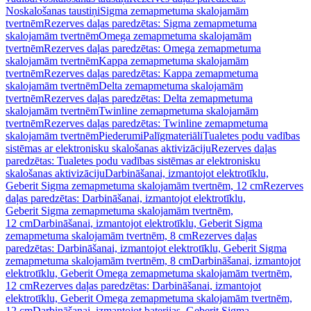
Noskalošanas taustiņi
Sigma zemapmetuma skalojamām
tvertnēm
Rezerves daļas paredzētas: Sigma zemapmetuma
skalojamām tvertnēm
Omega zemapmetuma skalojamām
tvertnēm
Rezerves daļas paredzētas: Omega zemapmetuma
skalojamām tvertnēm
Kappa zemapmetuma skalojamām
tvertnēm
Rezerves daļas paredzētas: Kappa zemapmetuma
skalojamām tvertnēm
Delta zemapmetuma skalojamām
tvertnēm
Rezerves daļas paredzētas: Delta zemapmetuma
skalojamām tvertnēm
Twinline zemapmetuma skalojamām
tvertnēm
Rezerves daļas paredzētas: Twinline zemapmetuma
skalojamām tvertnēm
Piederumi
Palīgmateriāli
Tualetes podu vadības
sistēmas ar elektronisku skalošanas aktivizāciju
Rezerves daļas
paredzētas: Tualetes podu vadības sistēmas ar elektronisku
skalošanas aktivizāciju
Darbināšanai, izmantojot elektrotīklu,
Geberit Sigma zemapmetuma skalojamām tvertnēm, 12 cm
Rezerves
daļas paredzētas: Darbināšanai, izmantojot elektrotīklu,
Geberit Sigma zemapmetuma skalojamām tvertnēm,
12 cm
Darbināšanai, izmantojot elektrotīklu, Geberit Sigma
zemapmetuma skalojamām tvertnēm, 8 cm
Rezerves daļas
paredzētas: Darbināšanai, izmantojot elektrotīklu, Geberit Sigma
zemapmetuma skalojamām tvertnēm, 8 cm
Darbināšanai, izmantojot
elektrotīklu, Geberit Omega zemapmetuma skalojamām tvertnēm,
12 cm
Rezerves daļas paredzētas: Darbināšanai, izmantojot
elektrotīklu, Geberit Omega zemapmetuma skalojamām tvertnēm,
12 cm
Darbināšanai, izmantojot baterijas, Geberit Sigma