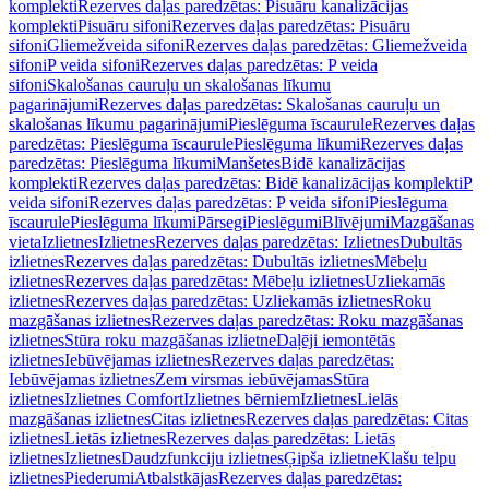
komplekti
Rezerves daļas paredzētas: Pisuāru kanalizācijas
komplekti
Pisuāru sifoni
Rezerves daļas paredzētas: Pisuāru
sifoni
Gliemežveida sifoni
Rezerves daļas paredzētas: Gliemežveida
sifoni
P veida sifoni
Rezerves daļas paredzētas: P veida
sifoni
Skalošanas cauruļu un skalošanas līkumu
pagarinājumi
Rezerves daļas paredzētas: Skalošanas cauruļu un
skalošanas līkumu pagarinājumi
Pieslēguma īscaurule
Rezerves daļas
paredzētas: Pieslēguma īscaurule
Pieslēguma līkumi
Rezerves daļas
paredzētas: Pieslēguma līkumi
Manšetes
Bidē kanalizācijas
komplekti
Rezerves daļas paredzētas: Bidē kanalizācijas komplekti
P
veida sifoni
Rezerves daļas paredzētas: P veida sifoni
Pieslēguma
īscaurule
Pieslēguma līkumi
Pārsegi
Pieslēgumi
Blīvējumi
Mazgāšanas
vieta
Izlietnes
Izlietnes
Rezerves daļas paredzētas: Izlietnes
Dubultās
izlietnes
Rezerves daļas paredzētas: Dubultās izlietnes
Mēbeļu
izlietnes
Rezerves daļas paredzētas: Mēbeļu izlietnes
Uzliekamās
izlietnes
Rezerves daļas paredzētas: Uzliekamās izlietnes
Roku
mazgāšanas izlietnes
Rezerves daļas paredzētas: Roku mazgāšanas
izlietnes
Stūra roku mazgāšanas izlietne
Daļēji iemontētās
izlietnes
Iebūvējamas izlietnes
Rezerves daļas paredzētas:
Iebūvējamas izlietnes
Zem virsmas iebūvējamas
Stūra
izlietnes
Izlietnes Comfort
Izlietnes bērniem
Izlietnes
Lielās
mazgāšanas izlietnes
Citas izlietnes
Rezerves daļas paredzētas: Citas
izlietnes
Lietās izlietnes
Rezerves daļas paredzētas: Lietās
izlietnes
Izlietnes
Daudzfunkciju izlietnes
Ģipša izlietne
Klašu telpu
izlietnes
Piederumi
Atbalstkājas
Rezerves daļas paredzētas: