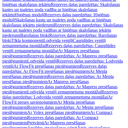
higiēnas skalošanas iekārtu
Rezerves daļas paredzētas: Skalošanas
kastes un tualetes poda vadība ar higiēnas skalošanas
iekārtu
Higiēnas moduļi
Rezerves daļas paredzētas: Higiēnas
moduļi
Skalošanas kastu un tualetes poda vadības ar higiēnas
skalošanas iekārtu piederumi
Rezerves daļas paredzētas: Skalošanas
kastu un tualetes poda vadības ar higiēnas skalošanas iekārtu
piederumi
Barošanas bloki
Rezerves daļas paredzētas: Barošanas
bloki
Tīkla komponenti
Lodveida ventiļi
Caurplūdes ventiļi
zemapmetuma montāžai
Rezerves daļas paredzētas: Caurplūdes
ventiļi zemapmetuma montāžai
Ar Mapress presēšanas
pieslēgumiem
Rezerves daļas paredzētas: Ar Mapress presēšanas
pieslēgumiem
Lodveida ventiļi
Rezerves daļas paredzētas: Lodveida
ventiļi
Ar FlowFit presēšanas pieslēgumiem
Rezerves daļas
paredzētas: Ar FlowFit presēšanas pieslēgumiem
Ar Mepla
presēšanas pieslēgumiem
Rezerves daļas paredzētas: Ar Mepla
presēšanas pieslēgumiem
Ar Mapress presēšanas
pieslēgumiem
Rezerves daļas paredzētas: Ar Mapress presēšanas
pieslēgumiem
Lodveida ventiļi zemapmetuma montāžai
Rezerves
daļas paredzētas: Lodveida ventiļi zemapmetuma montāžai
Ar
FlowFit preses savienojumiem
Ar Mepla presēšanas
pieslēgumiem
Rezerves daļas paredzētas: Ar Mepla presēšanas
pieslēgumiem
Ar Volex presēšanas pieslēgumiem
Ar Compact
pieslēgumiem
Rezerves daļas paredzētas: Ar Compact
pieslēgumiem
Pretvārsti
Ar Mapress presēšanas
pieslēgumiem
Apsildes atgaisošanas vārsti
Ātrās atgaisošanas