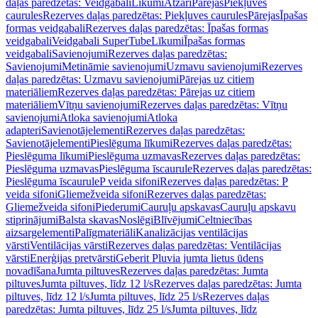
daļas paredzētas: Veidgabali
Līkumi
Atzari
Pārejas
Piekļuves
caurules
Rezerves daļas paredzētas: Piekļuves caurules
Pārejas
Īpašas
formas veidgabali
Rezerves daļas paredzētas: Īpašas formas
veidgabali
Veidgabali SuperTube
Līkumi
Īpašas formas
veidgabali
Savienojumi
Rezerves daļas paredzētas:
Savienojumi
Metināmie savienojumi
Uzmavu savienojumi
Rezerves
daļas paredzētas: Uzmavu savienojumi
Pārejas uz citiem
materiāliem
Rezerves daļas paredzētas: Pārejas uz citiem
materiāliem
Vītņu savienojumi
Rezerves daļas paredzētas: Vītņu
savienojumi
Atloka savienojumi
Atloka
adapteri
Savienotājelementi
Rezerves daļas paredzētas:
Savienotājelementi
Pieslēguma līkumi
Rezerves daļas paredzētas:
Pieslēguma līkumi
Pieslēguma uzmavas
Rezerves daļas paredzētas:
Pieslēguma uzmavas
Pieslēguma īscaurule
Rezerves daļas paredzētas:
Pieslēguma īscaurule
P veida sifoni
Rezerves daļas paredzētas: P
veida sifoni
Gliemežveida sifoni
Rezerves daļas paredzētas:
Gliemežveida sifoni
Piederumi
Cauruļu apskavas
Cauruļu apskavu
stiprinājumi
Balsta skavas
Noslēgi
Blīvējumi
Celtniecības
aizsargelementi
Palīgmateriāli
Kanalizācijas ventilācijas
vārsti
Ventilācijas vārsti
Rezerves daļas paredzētas: Ventilācijas
vārsti
Enerģijas pretvārsti
Geberit Pluvia jumta lietus ūdens
novadīšana
Jumta piltuves
Rezerves daļas paredzētas: Jumta
piltuves
Jumta piltuves, līdz 12 l/s
Rezerves daļas paredzētas: Jumta
piltuves, līdz 12 l/s
Jumta piltuves, līdz 25 l/s
Rezerves daļas
paredzētas: Jumta piltuves, līdz 25 l/s
Jumta piltuves, līdz