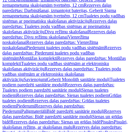
zemapmetuma skalojamām tvertnēm, 12 cm
Rezerves daļas
paredzētas: Darbināšanai, izmantojot baterijas, Geberit Sigma
zemapmetuma skalojamām tvertnēm, 12 cm
Tualetes podu vadības
sistēmas ar pneimatisku skalošanas aktivizāciju
Rezerves daļas
paredzētas: Tualetes podu vadības sistēmas ar pneimatisku
skalošanas aktivizāciju
Divu režīmu skalošanai
Rezerves daļas
paredzētas: Divu režīmu skalošanai
Vienrežīma
noskalošanai
Rezerves daļas paredzētas: Vienrežīma
noskalošanai
Piederumi tualetes podu vadības sistēmām
Rezerves
daļas paredzētas: Piederumi tualetes podu vadības
sistēmām
Montāžas komplekti
Rezerves daļas paredzētas: Montāžas
komplekti
Tualetes podu vadības sistēmām ar elektronisku
skalošanas aktivizāciju
Rezerves daļas paredzētas: Tualetes podu
vadības sistēmām ar elektronisku skalošanas
aktivizāciju
Savienojumi
Geberit Monolith sanitārie moduļi
Tualetes
podiem paredzēti sanitārie moduļi
Rezerves daļas paredzētas:
Tualetes podiem paredzēti sanitārie moduļi
Sienas tualetes
podiem
Rezerves daļas paredzētas: Sienas tualetes podiem
Grīdas
tualetes podiem
Rezerves daļas paredzētas: Grīdas tualetes
podiem
Piederumi
Rezerves daļas paredzētas:
Piederumi
Palīgmateriāli
Bidē paredzēti sanitārie moduļi
Rezerves
daļas paredzētas: Bidē paredzēti sanitārie moduļi
Sienas un grīdas
bidē
Rezerves daļas paredzētas: Sienas un grīdas bidē
Pisuārs
Pisuāri,
skalošanas režīms, ar skalošanas malu
Rezerves daļas paredzētas: