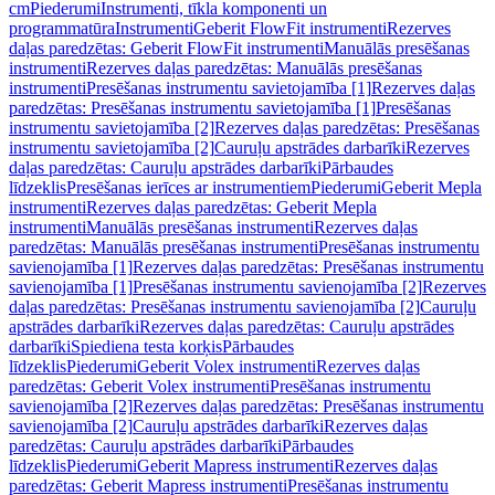
cm
Piederumi
Instrumenti, tīkla komponenti un
programmatūra
Instrumenti
Geberit FlowFit instrumenti
Rezerves
daļas paredzētas: Geberit FlowFit instrumenti
Manuālās presēšanas
instrumenti
Rezerves daļas paredzētas: Manuālās presēšanas
instrumenti
Presēšanas instrumentu savietojamība [1]
Rezerves daļas
paredzētas: Presēšanas instrumentu savietojamība [1]
Presēšanas
instrumentu savietojamība [2]
Rezerves daļas paredzētas: Presēšanas
instrumentu savietojamība [2]
Cauruļu apstrādes darbarīki
Rezerves
daļas paredzētas: Cauruļu apstrādes darbarīki
Pārbaudes
līdzeklis
Presēšanas ierīces ar instrumentiem
Piederumi
Geberit Mepla
instrumenti
Rezerves daļas paredzētas: Geberit Mepla
instrumenti
Manuālās presēšanas instrumenti
Rezerves daļas
paredzētas: Manuālās presēšanas instrumenti
Presēšanas instrumentu
savienojamība [1]
Rezerves daļas paredzētas: Presēšanas instrumentu
savienojamība [1]
Presēšanas instrumentu savienojamība [2]
Rezerves
daļas paredzētas: Presēšanas instrumentu savienojamība [2]
Cauruļu
apstrādes darbarīki
Rezerves daļas paredzētas: Cauruļu apstrādes
darbarīki
Spiediena testa korķis
Pārbaudes
līdzeklis
Piederumi
Geberit Volex instrumenti
Rezerves daļas
paredzētas: Geberit Volex instrumenti
Presēšanas instrumentu
savienojamība [2]
Rezerves daļas paredzētas: Presēšanas instrumentu
savienojamība [2]
Cauruļu apstrādes darbarīki
Rezerves daļas
paredzētas: Cauruļu apstrādes darbarīki
Pārbaudes
līdzeklis
Piederumi
Geberit Mapress instrumenti
Rezerves daļas
paredzētas: Geberit Mapress instrumenti
Presēšanas instrumentu