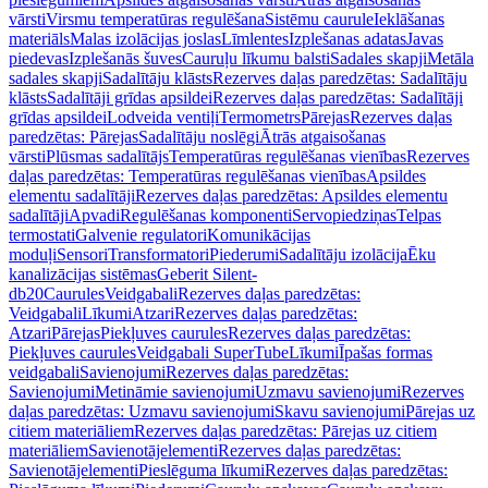
vārsti
Virsmu temperatūras regulēšana
Sistēmu caurule
Ieklāšanas
materiāls
Malas izolācijas joslas
Līmlentes
Izplešanas adatas
Javas
piedevas
Izplešanās šuves
Cauruļu līkumu balsti
Sadales skapji
Metāla
sadales skapji
Sadalītāju klāsts
Rezerves daļas paredzētas: Sadalītāju
klāsts
Sadalītāji grīdas apsildei
Rezerves daļas paredzētas: Sadalītāji
grīdas apsildei
Lodveida ventiļi
Termometrs
Pārejas
Rezerves daļas
paredzētas: Pārejas
Sadalītāju noslēgi
Ātrās atgaisošanas
vārsti
Plūsmas sadalītājs
Temperatūras regulēšanas vienības
Rezerves
daļas paredzētas: Temperatūras regulēšanas vienības
Apsildes
elementu sadalītāji
Rezerves daļas paredzētas: Apsildes elementu
sadalītāji
Apvadi
Regulēšanas komponenti
Servopiedziņas
Telpas
termostati
Galvenie regulatori
Komunikācijas
moduļi
Sensori
Transformatori
Piederumi
Sadalītāju izolācija
Ēku
kanalizācijas sistēmas
Geberit Silent-
db20
Caurules
Veidgabali
Rezerves daļas paredzētas:
Veidgabali
Līkumi
Atzari
Rezerves daļas paredzētas:
Atzari
Pārejas
Piekļuves caurules
Rezerves daļas paredzētas:
Piekļuves caurules
Veidgabali SuperTube
Līkumi
Īpašas formas
veidgabali
Savienojumi
Rezerves daļas paredzētas:
Savienojumi
Metināmie savienojumi
Uzmavu savienojumi
Rezerves
daļas paredzētas: Uzmavu savienojumi
Skavu savienojumi
Pārejas uz
citiem materiāliem
Rezerves daļas paredzētas: Pārejas uz citiem
materiāliem
Savienotājelementi
Rezerves daļas paredzētas:
Savienotājelementi
Pieslēguma līkumi
Rezerves daļas paredzētas: