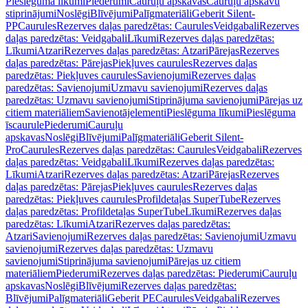
Pieslēguma līkumi
Piederumi
Cauruļu apskavas
Cauruļu apskavu
stiprinājumi
Noslēgi
Blīvējumi
Palīgmateriāli
Geberit Silent-
PP
Caurules
Rezerves daļas paredzētas: Caurules
Veidgabali
Rezerves
daļas paredzētas: Veidgabali
Līkumi
Rezerves daļas paredzētas:
Līkumi
Atzari
Rezerves daļas paredzētas: Atzari
Pārejas
Rezerves
daļas paredzētas: Pārejas
Piekļuves caurules
Rezerves daļas
paredzētas: Piekļuves caurules
Savienojumi
Rezerves daļas
paredzētas: Savienojumi
Uzmavu savienojumi
Rezerves daļas
paredzētas: Uzmavu savienojumi
Stiprinājuma savienojumi
Pārejas uz
citiem materiāliem
Savienotājelementi
Pieslēguma līkumi
Pieslēguma
īscaurule
Piederumi
Cauruļu
apskavas
Noslēgi
Blīvējumi
Palīgmateriāli
Geberit Silent-
Pro
Caurules
Rezerves daļas paredzētas: Caurules
Veidgabali
Rezerves
daļas paredzētas: Veidgabali
Līkumi
Rezerves daļas paredzētas:
Līkumi
Atzari
Rezerves daļas paredzētas: Atzari
Pārejas
Rezerves
daļas paredzētas: Pārejas
Piekļuves caurules
Rezerves daļas
paredzētas: Piekļuves caurules
Profildetaļas SuperTube
Rezerves
daļas paredzētas: Profildetaļas SuperTube
Līkumi
Rezerves daļas
paredzētas: Līkumi
Atzari
Rezerves daļas paredzētas:
Atzari
Savienojumi
Rezerves daļas paredzētas: Savienojumi
Uzmavu
savienojumi
Rezerves daļas paredzētas: Uzmavu
savienojumi
Stiprinājuma savienojumi
Pārejas uz citiem
materiāliem
Piederumi
Rezerves daļas paredzētas: Piederumi
Cauruļu
apskavas
Noslēgi
Blīvējumi
Rezerves daļas paredzētas:
Blīvējumi
Palīgmateriāli
Geberit PE
Caurules
Veidgabali
Rezerves