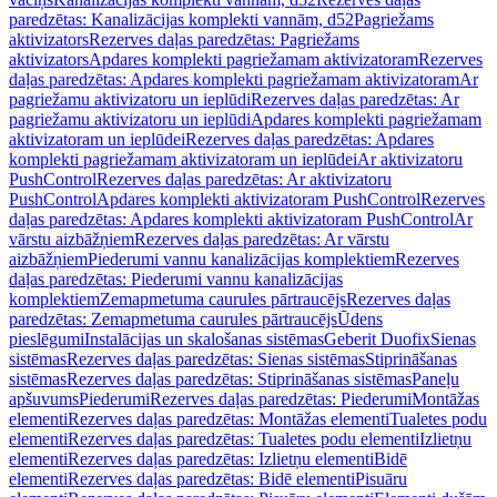
paredzētas: Kanalizācijas komplekti vannām, d52
Pagriežams
aktivizators
Rezerves daļas paredzētas: Pagriežams
aktivizators
Apdares komplekti pagriežamam aktivizatoram
Rezerves
daļas paredzētas: Apdares komplekti pagriežamam aktivizatoram
Ar
pagriežamu aktivizatoru un ieplūdi
Rezerves daļas paredzētas: Ar
pagriežamu aktivizatoru un ieplūdi
Apdares komplekti pagriežamam
aktivizatoram un ieplūdei
Rezerves daļas paredzētas: Apdares
komplekti pagriežamam aktivizatoram un ieplūdei
Ar aktivizatoru
PushControl
Rezerves daļas paredzētas: Ar aktivizatoru
PushControl
Apdares komplekti aktivizatoram PushControl
Rezerves
daļas paredzētas: Apdares komplekti aktivizatoram PushControl
Ar
vārstu aizbāžņiem
Rezerves daļas paredzētas: Ar vārstu
aizbāžņiem
Piederumi vannu kanalizācijas komplektiem
Rezerves
daļas paredzētas: Piederumi vannu kanalizācijas
komplektiem
Zemapmetuma caurules pārtraucējs
Rezerves daļas
paredzētas: Zemapmetuma caurules pārtraucējs
Ūdens
pieslēgumi
Instalācijas un skalošanas sistēmas
Geberit Duofix
Sienas
sistēmas
Rezerves daļas paredzētas: Sienas sistēmas
Stiprināšanas
sistēmas
Rezerves daļas paredzētas: Stiprināšanas sistēmas
Paneļu
apšuvums
Piederumi
Rezerves daļas paredzētas: Piederumi
Montāžas
elementi
Rezerves daļas paredzētas: Montāžas elementi
Tualetes podu
elementi
Rezerves daļas paredzētas: Tualetes podu elementi
Izlietņu
elementi
Rezerves daļas paredzētas: Izlietņu elementi
Bidē
elementi
Rezerves daļas paredzētas: Bidē elementi
Pisuāru