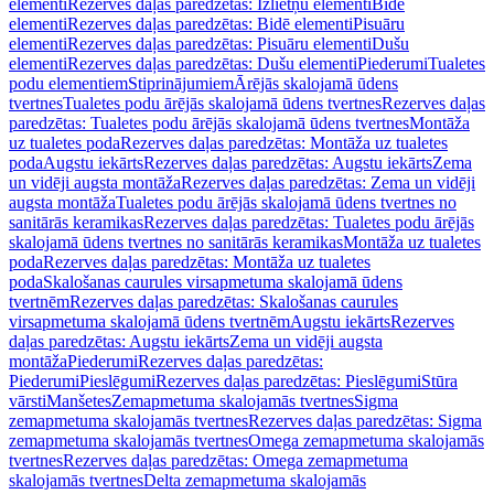
elementi
Rezerves daļas paredzētas: Izlietņu elementi
Bidē
elementi
Rezerves daļas paredzētas: Bidē elementi
Pisuāru
elementi
Rezerves daļas paredzētas: Pisuāru elementi
Dušu
elementi
Rezerves daļas paredzētas: Dušu elementi
Piederumi
Tualetes
podu elementiem
Stiprinājumiem
Ārējās skalojamā ūdens
tvertnes
Tualetes podu ārējās skalojamā ūdens tvertnes
Rezerves daļas
paredzētas: Tualetes podu ārējās skalojamā ūdens tvertnes
Montāža
uz tualetes poda
Rezerves daļas paredzētas: Montāža uz tualetes
poda
Augstu iekārts
Rezerves daļas paredzētas: Augstu iekārts
Zema
un vidēji augsta montāža
Rezerves daļas paredzētas: Zema un vidēji
augsta montāža
Tualetes podu ārējās skalojamā ūdens tvertnes no
sanitārās keramikas
Rezerves daļas paredzētas: Tualetes podu ārējās
skalojamā ūdens tvertnes no sanitārās keramikas
Montāža uz tualetes
poda
Rezerves daļas paredzētas: Montāža uz tualetes
poda
Skalošanas caurules virsapmetuma skalojamā ūdens
tvertnēm
Rezerves daļas paredzētas: Skalošanas caurules
virsapmetuma skalojamā ūdens tvertnēm
Augstu iekārts
Rezerves
daļas paredzētas: Augstu iekārts
Zema un vidēji augsta
montāža
Piederumi
Rezerves daļas paredzētas:
Piederumi
Pieslēgumi
Rezerves daļas paredzētas: Pieslēgumi
Stūra
vārsti
Manšetes
Zemapmetuma skalojamās tvertnes
Sigma
zemapmetuma skalojamās tvertnes
Rezerves daļas paredzētas: Sigma
zemapmetuma skalojamās tvertnes
Omega zemapmetuma skalojamās
tvertnes
Rezerves daļas paredzētas: Omega zemapmetuma
skalojamās tvertnes
Delta zemapmetuma skalojamās