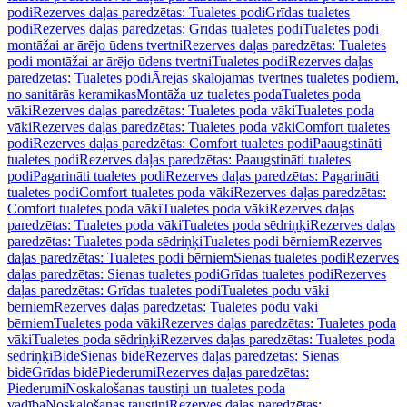
podi
Rezerves daļas paredzētas: Tualetes podi
Grīdas tualetes
podi
Rezerves daļas paredzētas: Grīdas tualetes podi
Tualetes podi
montāžai ar ārējo ūdens tvertni
Rezerves daļas paredzētas: Tualetes
podi montāžai ar ārējo ūdens tvertni
Tualetes podi
Rezerves daļas
paredzētas: Tualetes podi
Ārējās skalojamās tvertnes tualetes podiem,
no sanitārās keramikas
Montāža uz tualetes poda
Tualetes poda
vāki
Rezerves daļas paredzētas: Tualetes poda vāki
Tualetes poda
vāki
Rezerves daļas paredzētas: Tualetes poda vāki
Comfort tualetes
podi
Rezerves daļas paredzētas: Comfort tualetes podi
Paaugstināti
tualetes podi
Rezerves daļas paredzētas: Paaugstināti tualetes
podi
Pagarināti tualetes podi
Rezerves daļas paredzētas: Pagarināti
tualetes podi
Comfort tualetes poda vāki
Rezerves daļas paredzētas:
Comfort tualetes poda vāki
Tualetes poda vāki
Rezerves daļas
paredzētas: Tualetes poda vāki
Tualetes poda sēdriņķi
Rezerves daļas
paredzētas: Tualetes poda sēdriņķi
Tualetes podi bērniem
Rezerves
daļas paredzētas: Tualetes podi bērniem
Sienas tualetes podi
Rezerves
daļas paredzētas: Sienas tualetes podi
Grīdas tualetes podi
Rezerves
daļas paredzētas: Grīdas tualetes podi
Tualetes podu vāki
bērniem
Rezerves daļas paredzētas: Tualetes podu vāki
bērniem
Tualetes poda vāki
Rezerves daļas paredzētas: Tualetes poda
vāki
Tualetes poda sēdriņķi
Rezerves daļas paredzētas: Tualetes poda
sēdriņķi
Bidē
Sienas bidē
Rezerves daļas paredzētas: Sienas
bidē
Grīdas bidē
Piederumi
Rezerves daļas paredzētas:
Piederumi
Noskalošanas taustiņi un tualetes poda
vadība
Noskalošanas taustiņi
Rezerves daļas paredzētas: