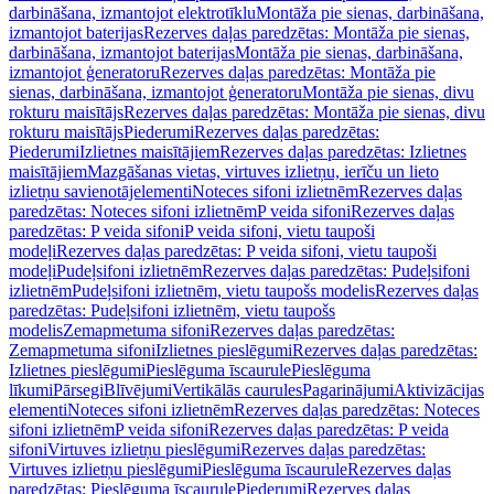
darbināšana, izmantojot elektrotīklu
Montāža pie sienas, darbināšana,
izmantojot baterijas
Rezerves daļas paredzētas: Montāža pie sienas,
darbināšana, izmantojot baterijas
Montāža pie sienas, darbināšana,
izmantojot ģeneratoru
Rezerves daļas paredzētas: Montāža pie
sienas, darbināšana, izmantojot ģeneratoru
Montāža pie sienas, divu
rokturu maisītājs
Rezerves daļas paredzētas: Montāža pie sienas, divu
rokturu maisītājs
Piederumi
Rezerves daļas paredzētas:
Piederumi
Izlietnes maisītājiem
Rezerves daļas paredzētas: Izlietnes
maisītājiem
Mazgāšanas vietas, virtuves izlietņu, ierīču un lieto
izlietņu savienotājelementi
Noteces sifoni izlietnēm
Rezerves daļas
paredzētas: Noteces sifoni izlietnēm
P veida sifoni
Rezerves daļas
paredzētas: P veida sifoni
P veida sifoni, vietu taupoši
modeļi
Rezerves daļas paredzētas: P veida sifoni, vietu taupoši
modeļi
Pudeļsifoni izlietnēm
Rezerves daļas paredzētas: Pudeļsifoni
izlietnēm
Pudeļsifoni izlietnēm, vietu taupošs modelis
Rezerves daļas
paredzētas: Pudeļsifoni izlietnēm, vietu taupošs
modelis
Zemapmetuma sifoni
Rezerves daļas paredzētas:
Zemapmetuma sifoni
Izlietnes pieslēgumi
Rezerves daļas paredzētas:
Izlietnes pieslēgumi
Pieslēguma īscaurule
Pieslēguma
līkumi
Pārsegi
Blīvējumi
Vertikālās caurules
Pagarinājumi
Aktivizācijas
elementi
Noteces sifoni izlietnēm
Rezerves daļas paredzētas: Noteces
sifoni izlietnēm
P veida sifoni
Rezerves daļas paredzētas: P veida
sifoni
Virtuves izlietņu pieslēgumi
Rezerves daļas paredzētas:
Virtuves izlietņu pieslēgumi
Pieslēguma īscaurule
Rezerves daļas
paredzētas: Pieslēguma īscaurule
Piederumi
Rezerves daļas