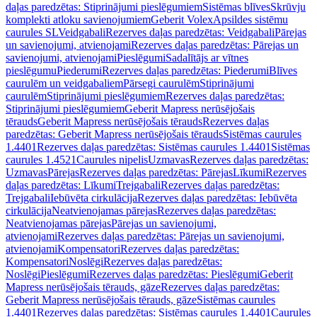
daļas paredzētas: Stiprinājumi pieslēgumiem
Sistēmas blīves
Skrūvju
komplekti atloku savienojumiem
Geberit Volex
Apsildes sistēmu
caurules SL
Veidgabali
Rezerves daļas paredzētas: Veidgabali
Pārejas
un savienojumi, atvienojami
Rezerves daļas paredzētas: Pārejas un
savienojumi, atvienojami
Pieslēgumi
Sadalītājs ar vītnes
pieslēgumu
Piederumi
Rezerves daļas paredzētas: Piederumi
Blīves
caurulēm un veidgabaliem
Pārsegi caurulēm
Stiprinājumi
caurulēm
Stiprinājumi pieslēgumiem
Rezerves daļas paredzētas:
Stiprinājumi pieslēgumiem
Geberit Mapress nerūsējošais
tērauds
Geberit Mapress nerūsējošais tērauds
Rezerves daļas
paredzētas: Geberit Mapress nerūsējošais tērauds
Sistēmas caurules
1.4401
Rezerves daļas paredzētas: Sistēmas caurules 1.4401
Sistēmas
caurules 1.4521
Caurules nipelis
Uzmavas
Rezerves daļas paredzētas:
Uzmavas
Pārejas
Rezerves daļas paredzētas: Pārejas
Līkumi
Rezerves
daļas paredzētas: Līkumi
Trejgabali
Rezerves daļas paredzētas:
Trejgabali
Iebūvēta cirkulācija
Rezerves daļas paredzētas: Iebūvēta
cirkulācija
Neatvienojamas pārejas
Rezerves daļas paredzētas:
Neatvienojamas pārejas
Pārejas un savienojumi,
atvienojami
Rezerves daļas paredzētas: Pārejas un savienojumi,
atvienojami
Kompensatori
Rezerves daļas paredzētas:
Kompensatori
Noslēgi
Rezerves daļas paredzētas:
Noslēgi
Pieslēgumi
Rezerves daļas paredzētas: Pieslēgumi
Geberit
Mapress nerūsējošais tērauds, gāze
Rezerves daļas paredzētas:
Geberit Mapress nerūsējošais tērauds, gāze
Sistēmas caurules
1.4401
Rezerves daļas paredzētas: Sistēmas caurules 1.4401
Caurules