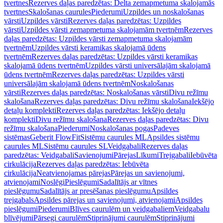
tvertnes
Rezerves daļas paredzētas: Delta zemapmetuma skalojamās
tvertnes
Skalošanas caurules
Piederumi
Uzpildes un noskalošanas
vārsti
Uzpildes vārsti
Rezerves daļas paredzētas: Uzpildes
vārsti
Uzpildes vārsti zemapmetuma skalojamām tvertnēm
Rezerves
daļas paredzētas: Uzpildes vārsti zemapmetuma skalojamām
tvertnēm
Uzpildes vārsti keramikas skalojamā ūdens
tvertnēm
Rezerves daļas paredzētas: Uzpildes vārsti keramikas
skalojamā ūdens tvertnēm
Uzpildes vārsti universālajām skalojamā
ūdens tvertnēm
Rezerves daļas paredzētas: Uzpildes vārsti
universālajām skalojamā ūdens tvertnēm
Noskalošanas
vārsti
Rezerves daļas paredzētas: Noskalošanas vārsti
Divu režīmu
skalošana
Rezerves daļas paredzētas: Divu režīmu skalošana
Iekšējo
detaļu komplekti
Rezerves daļas paredzētas: Iekšējo detaļu
komplekti
Divu režīmu skalošana
Rezerves daļas paredzētas: Divu
režīmu skalošana
Piederumi
Noskalošanas pogas
Padeves
sistēmas
Geberit FlowFit
Sistēmu caurules ML
Apsildes sistēmu
caurules ML
Sistēmu caurules SL
Veidgabali
Rezerves daļas
paredzētas: Veidgabali
Savienojumi
Pārejas
Līkumi
Trejgabali
Iebūvēta
cirkulācija
Rezerves daļas paredzētas: Iebūvēta
cirkulācija
Neatvienojamas pārejas
Pārejas un savienojumi,
atvienojami
Noslēgi
Pieslēgumi
Sadalītājs ar vītnes
pieslēgumu
Sadalītājs ar presēšanas pieslēgumu
Apsildes
trejgabals
Apsildes pārejas un savienojumi, atvienojami
Apsildes
pieslēgumi
Piederumi
Blīves caurulēm un veidgabaliem
Veidgabalu
blīvējumi
Pārsegi caurulēm
Stiprinājumi caurulēm
Stiprinājumi