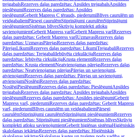
trejgabals
Rezerves daļas paredzētas: Apsildes trejgabals
Apsildes
pieslēgumi
Rezerves daļas paredzētas: Apsildes
pieslēgumi
Geberit Mapress C tērauds, piederumi
Blīves caurulēm un
veidgabaliem
Pārsegi caurulēm
Stiprinājumi caurulēm
Stiprinājumi
pieslēgumiem
Sistēmas blīves
Skrūvju komplekti atloku
savienojumiem
Geberit Mapress varš
Geberit Mapress varš
Rezerves
daļas paredzētas: Geberit Mapress varš
Uzmavas
Rezerves daļas
paredzētas: Uzmavas
Pārejas
Rezerves daļas paredzētas:
Pārejas
Līkumi
Rezerves daļas paredzētas: Līkumi
Trejgabali
Rezerves
daļas paredzētas: Trejgabali
Iebūvēta cirkulācija
Rezerves daļas
paredzētas: Iebūvēta cirkulācija
Krusta elementi
Rezerves daļas
paredzētas: Krusta elementi
Neatvienojamas pārejas
Rezerves daļas
paredzētas: Neatvienojamas pārejas
Pārejas un savienojumi,
atvienojami
Rezerves daļas paredzētas: Pārejas un savienojumi,
atvienojami
Noslēgi
Rezerves daļas paredzētas:
Noslēgi
Pieslēgumi
Rezerves daļas paredzētas: Pieslēgumi
Apsildes
trejgabals
Rezerves daļas paredzētas: Apsildes trejgabals
Apsildes
pieslēgumi
Rezerves daļas paredzētas: Apsildes pieslēgumi
Geberit
Mapress varš, piederumi
Rezerves daļas paredzētas: Geberit Mapress
varš, piederumi
Blīves caurulēm un veidgabaliem
Pārsegi
caurulēm
Stiprinājumi caurulēm
Stiprinājumi pieslēgumiem
Rezerves
daļas paredzētas: Stiprinājumi pieslēgumiem
Sistēmas blīves
Skrūvju
komplekti atloku savienojumiem
Geberit higiēnas sistēma
Higiēniskās
skalošanas iekārtas
Rezerves daļas paredzētas: Higiēniskās
skalošanas iekārtas
Skalošanas kastes un tualetes poda vadība ar