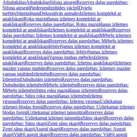
Atbalstkājas
Atbalstkājas
Sifona aizsegi
Rezerves daļas paredzētas:
Sifona aizsegi
Piederumi
Izplūdes vāciņš
Dvieļu
turētājs
Stiprinājumi
Dekoratīvās apmales
Izlietnes komplekti ar
apakšskapi
Roku mazgāšanas izlietnes komplekti ar
apakšskapi
Rezerves daļas paredzētas: Roku mazgāšanas izlietnes
komplekti ar apakšskapi
Izlietnes komplekti ar apakšskapi
Rezerves
daļas paredzētas: Izlietnes komplekti ar apakšskapi
Mēbeļu izlietnes
komplekti ar apakšskapi
Rezerves daļas paredzētas: Mēbeļu izlietnes
komplekti ar apakšskapi
Iebūvējamas izlietnes komplekti ar
apakšskapi
Rezerves daļas paredzētas: Iebūvējamas izlietnes
komplekti ar apakšskapi
Vannas istabas mēbeles
Izlietņu
apakšskapji
Rezerves daļas paredzētas: Izlietņu apakšskapji
Izlietnes
mazām vannas istabām
Rezerves daļas paredzētas: Izlietnes mazām
vannas istabām
Izlietnēm
Rezerves daļas paredzētas:
Izlietnēm
Dubultajām izlietnēm
Rezerves daļas paredzētas:
Dubultajām izlietnēm
Mēbeļu izlietnēm
Rezerves daļas paredzētas:
Mēbeļu izlietnēm
Stūra roku mazgāšanas izlietnēm
Rezerves daļas
paredzētas: Stūra roku mazgāšanas izlietnēm
Izlietņu
virsmas
Rezerves daļas paredzētas: Izlietņu virsmas
Uzliekamai
izlietnei bļodas formā
Rezerves daļas paredzētas: Uzliekamai izlietnei
bļodas formā
Uzliekamai izlietnei taisnstūra
Rezerves daļas
paredzētas: Uzliekamai izlietnei taisnstūra
Sānu skapji
Rezerves daļas
paredzētas: Sānu skapji
Zemi sānu skapji
Rezerves daļas paredzētas:
Zemi sānu skapji
Augsti skapji
Rezerves daļas paredzētas: Augsti
skapji
Vidēji augsti skapji
Rezerves daļas paredzētas: Vidēji augsti