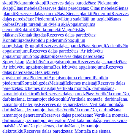
skapji
Piekaramie skapji
Rezerves daļas paredzētas: Piekaramie
skapji
Citas mēbeles
Rezerves daļas paredzētas: Citas mēbeles
Sienas
plaukti
Rezerves daļas paredzētas: Sienas plaukti
Piederumi
Rezerves
daļas paredzētas: Piederumi
Atvilktņu sadalītāji un uzglabāšanas
kārbas
Dvieļu turētāji un dvieļu āķi
Apgaismojuma
elementi
Rokturi
Kāju komplekti
Magnētiskās
plāksnes
Kontaktligzdas
Rezerves daļas paredzētas:
Kontaktligzdas
Papildu piederumi
Spoguļi un
spoguļskapji
Spoguļi
Rezerves daļas paredzētas: Spoguļi
Ar iebūvētu
apgaismojumu
Rezerves daļas paredzētas: Ar iebūvētu
apgaismojumu
Spoguļskapji
Rezerves daļas paredzētas:
Spoguļskapji
Ar iebūvētu apgaismojumu
Rezerves daļas paredzētas:
Ar iebūvētu apgaismojumu
Bez iebūvēta apgaismojuma
Rezerves
daļas paredzētas: Bez iebūvēta
apgaismojuma
Piederumi
Apgaismojuma elementi
Papildu
piederumi
Kontaktligzdas
Maisītāji
Izlietnes maisītāji
Rezerves daļas
paredzētas: Izlietnes maisītāji
Vertikāla montāža, darbināšana,
izmantojot elektrotīklu
Rezerves daļas paredzētas: Vertikāla montāža,
darbināšana, izmantojot elektrotīklu
Vertikāla montāža, darbināšana,
izmantojot baterijas
Rezerves daļas paredzētas: Vertikāla montāža,
darbināšana, izmantojot baterijas
Vertikāla montāža, darbināšana,
izmantojot ģeneratoru
Rezerves daļas paredzētas: Vertikāla montāža,
darbināšana, izmantojot ģeneratoru
Vertikāla montāža, vienas sviras
maisītājs
Montāža pie sienas, darbināšana, izmantojot
elektrotīklu
Rezerves daļas paredzētas: Montāža pie sienas,