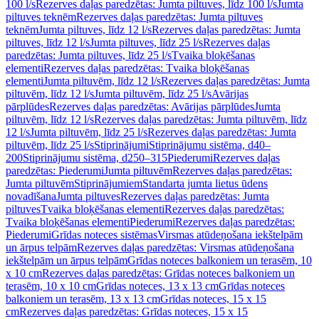
100 l/s
Rezerves daļas paredzētas: Jumta piltuves, līdz 100 l/s
Jumta
piltuves teknēm
Rezerves daļas paredzētas: Jumta piltuves
teknēm
Jumta piltuves, līdz 12 l/s
Rezerves daļas paredzētas: Jumta
piltuves, līdz 12 l/s
Jumta piltuves, līdz 25 l/s
Rezerves daļas
paredzētas: Jumta piltuves, līdz 25 l/s
Tvaika bloķēšanas
elementi
Rezerves daļas paredzētas: Tvaika bloķēšanas
elementi
Jumta piltuvēm, līdz 12 l/s
Rezerves daļas paredzētas: Jumta
piltuvēm, līdz 12 l/s
Jumta piltuvēm, līdz 25 l/s
Avārijas
pārplūdes
Rezerves daļas paredzētas: Avārijas pārplūdes
Jumta
piltuvēm, līdz 12 l/s
Rezerves daļas paredzētas: Jumta piltuvēm, līdz
12 l/s
Jumta piltuvēm, līdz 25 l/s
Rezerves daļas paredzētas: Jumta
piltuvēm, līdz 25 l/s
Stiprinājumi
Stiprinājumu sistēma, d40–
200
Stiprinājumu sistēma, d250–315
Piederumi
Rezerves daļas
paredzētas: Piederumi
Jumta piltuvēm
Rezerves daļas paredzētas:
Jumta piltuvēm
Stiprinājumiem
Standarta jumta lietus ūdens
novadīšana
Jumta piltuves
Rezerves daļas paredzētas: Jumta
piltuves
Tvaika bloķēšanas elementi
Rezerves daļas paredzētas:
Tvaika bloķēšanas elementi
Piederumi
Rezerves daļas paredzētas:
Piederumi
Grīdas noteces sistēmas
Virsmas atūdeņošana iekštelpām
un ārpus telpām
Rezerves daļas paredzētas: Virsmas atūdeņošana
iekštelpām un ārpus telpām
Grīdas noteces balkoniem un terasēm, 10
x 10 cm
Rezerves daļas paredzētas: Grīdas noteces balkoniem un
terasēm, 10 x 10 cm
Grīdas noteces, 13 x 13 cm
Grīdas noteces
balkoniem un terasēm, 13 x 13 cm
Grīdas noteces, 15 x 15
cm
Rezerves daļas paredzētas: Grīdas noteces, 15 x 15