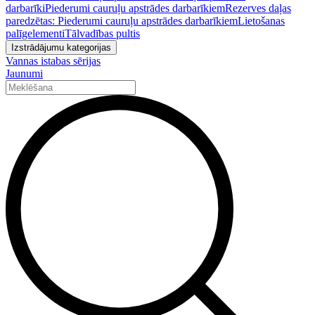
darbarīki
Piederumi cauruļu apstrādes darbarīkiem
Rezerves daļas
paredzētas: Piederumi cauruļu apstrādes darbarīkiem
Lietošanas
palīgelementi
Tālvadības pultis
Izstrādājumu kategorijas
Vannas istabas sērijas
Jaunumi