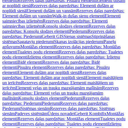
elementi
Rezerves daļas paredzētas: Pisuāru elementi
Elementi dušām
ar noplūdi sienā
Rezerves daļas paredzētas: Elementi dušām ar
noplūdi sienā
Elementi dušām un vannām
Rezerves daļas paredzētas:
Elementi dušām un vannām
Walk-in dušas sienu elementi
Elementi
saimniecības izlietnēm
Rezerves daļas paredzētas: Elementi
saimniecības izlietnēm
Konsoļu slodzes elementi
Rezerves daļas
paredzētas: Konsoļu slodzes elementi
Piederumi
Rezerves daļas
paredzētas: Piederumi
Geberit GIS
Sienas sistēmas
Stiprināšanas
sistēmas
Sagatavju piederumi
Skaņas izolācijas piederumi
Paneļu
apšuvums
Montāžas elementi
Rezerves daļas paredzētas: Montāžas
elementi
Tualetes podu elementi
Rezerves daļas paredzētas: Tualetes
podu elementi
Izlietņu elementi
Rezerves daļas paredzētas: Izlietņu
elementi
Bidē elementi
Rezerves daļas paredzētas: Bidē
elementi
Pisuāru elementi
Rezerves daļas paredzētas: Pisuāru
elementi
Elementi dušām arar noplūdi sienā
Rezerves daļas
paredzētas: Elementi dušām arar noplūdi sienā
Elementi maisītājiem
un ierīcēm
Rezerves daļas paredzētas: Elementi maisītājiem un
ierīcēm
Elementi veļas un trauku mazgājamām mašīnām
Rezerves
daļas paredzētas: Elementi veļas un trauku mazgājamām
mašīnām
Konsoļu slodzes elementi
Piederumi
Rezerves daļas
paredzētas: Piederumi
Piederumi
Rezerves daļas paredzētas:
Piederumi
Sistēmas sienām
Rezerves daļas paredzētas: Sistēmas
sienām
Padeves sistēmām
Ūdens novadei
Geberit Kombifix
Montāžas
elementi
Rezerves daļas paredzētas: Montāžas elementi
Tualetes podu
elementi
Rezerves daļas paredzētas: Tualetes podu elementi
Izlietņu