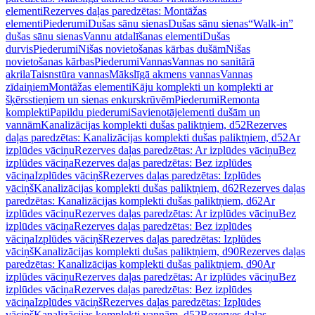
elementi
Rezerves daļas paredzētas: Montāžas
elementi
Piederumi
Dušas sānu sienas
Dušas sānu sienas
“Walk-in”
dušas sānu sienas
Vannu atdalīšanas elementi
Dušas
durvis
Piederumi
Nišas novietošanas kārbas dušām
Nišas
novietošanas kārbas
Piederumi
Vannas
Vannas no sanitārā
akrila
Taisnstūra vannas
Mākslīgā akmens vannas
Vannas
zīdaiņiem
Montāžas elementi
Kāju komplekti un komplekti ar
šķērsstieņiem un sienas enkurskrūvēm
Piederumi
Remonta
komplekti
Papildu piederumi
Savienotājelementi dušām un
vannām
Kanalizācijas komplekti dušas paliktņiem, d52
Rezerves
daļas paredzētas: Kanalizācijas komplekti dušas paliktņiem, d52
Ar
izplūdes vāciņu
Rezerves daļas paredzētas: Ar izplūdes vāciņu
Bez
izplūdes vāciņa
Rezerves daļas paredzētas: Bez izplūdes
vāciņa
Izplūdes vāciņš
Rezerves daļas paredzētas: Izplūdes
vāciņš
Kanalizācijas komplekti dušas paliktņiem, d62
Rezerves daļas
paredzētas: Kanalizācijas komplekti dušas paliktņiem, d62
Ar
izplūdes vāciņu
Rezerves daļas paredzētas: Ar izplūdes vāciņu
Bez
izplūdes vāciņa
Rezerves daļas paredzētas: Bez izplūdes
vāciņa
Izplūdes vāciņš
Rezerves daļas paredzētas: Izplūdes
vāciņš
Kanalizācijas komplekti dušas paliktņiem, d90
Rezerves daļas
paredzētas: Kanalizācijas komplekti dušas paliktņiem, d90
Ar
izplūdes vāciņu
Rezerves daļas paredzētas: Ar izplūdes vāciņu
Bez
izplūdes vāciņa
Rezerves daļas paredzētas: Bez izplūdes
vāciņa
Izplūdes vāciņš
Rezerves daļas paredzētas: Izplūdes
vāciņš
Kanalizācijas komplekti vannām, d52
Rezerves daļas