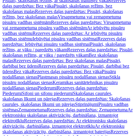
Pisuāri, skalošanas režīms, ar skalošanas malu
Bez vāka
Rezerves
daļas paredzētas: Bez vāka
Pisuāri, skalošanas režīms, bez
skalošanas malas
Rezerves daļas paredzētas: Pisuāri, skalošanas
režīms, bez skalošanas malas
Virsapmetuma vai zemapmetuma
pisuāru vadības sistēmām
Rezerves daļas paredzētas: Virsapmetuma
vai zemapmetuma pisuāru vadības sistēmām
Ar iebūvētu pisuāru
vadības sistēmu
Rezerves daļas paredzētas: Ar iebūvētu pisuāru
vadības sistēmu
Iebūvētai pisuāru vadības sistēmai
Rezerves daļas
paredzētas: Iebūvētai pisuāru vadības sistēmai
Pisuāri, skalošanas
režīms, ar vāku / paredzēts vākam
Rezerves daļas paredzētas: Pisuāri,
skalošanas režīms, ar vāku / paredzēts vākam
Bez skalošanas
malas
Rezerves daļas paredzētas: Bez skalošanas malas
Pisuāri,
darbībai bez ūdens
Rezerves daļas paredzētas: Pisuāri, darbībai bez
ūdens
Bez vāka
Rezerves daļas paredzētas: Bez vāka
Pisuāru
nodalīšanas sienas
Plastmasas pisuāru nodalīšanas sienas
Stikla
pisuāru nodalīšanas sienas
Keramikas sanitārtehnikas pisuāru
nodalīšanas sienas
Piederumi
Rezerves daļas paredzētas:
Piederumi
Sifoni un sifonu piederumi
Skalošanas caurules,
skalošanas līkumi un pārejas
Rezerves daļas paredzētas: Skalošanas
caurules, skalošanas līkumi un pārejas
Stiprinājumi
Pisuāru vadības
sistēmas
Zemapmetuma
Rezerves daļas paredzētas: Zemapmetuma
Ar
elektronisku skalošanas aktivizāciju, darbināšana, izmantojot
elektrotīklu
Rezerves daļas paredzētas: Ar elektronisku skalošanas
aktivizāciju, darbināšana, izmantojot elektrotīklu
Ar elektronisku
skalošanas aktivizāciju, darbināšana, izmantojot baterijas
Rezerves