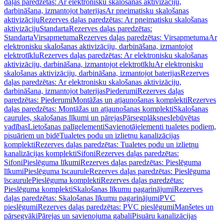
daļas paredzētas: Ar elektronisku skalošanas aktivizāciju,
darbināšana, izmantojot baterijas
Ar pneimatisku skalošanas
aktivizāciju
Rezerves daļas paredzētas: Ar pneimatisku skalošanas
aktivizāciju
Standarta
Rezerves daļas paredzētas:
Standarta
Virsapmetuma
Rezerves daļas paredzētas: Virsapmetuma
Ar
elektronisku skalošanas aktivizāciju, darbināšana, izmantojot
elektrotīklu
Rezerves daļas paredzētas: Ar elektronisku skalošanas
aktivizāciju, darbināšana, izmantojot elektrotīklu
Ar elektronisku
skalošanas aktivizāciju, darbināšana, izmantojot baterijas
Rezerves
daļas paredzētas: Ar elektronisku skalošanas aktivizāciju,
darbināšana, izmantojot baterijas
Piederumi
Rezerves daļas
paredzētas: Piederumi
Montāžas un atjaunošanas komplekti
Rezerves
daļas paredzētas: Montāžas un atjaunošanas komplekti
Skalošanas
caurules, skalošanas līkumi un pārejas
Pārsegplāksnes
Iebūvētas
vadības
Lietošanas palīgelementi
Savienotājelementi tualetes podiem,
pisuāriem un bidē
Tualetes podu un izlietņu kanalizācijas
komplekti
Rezerves daļas paredzētas: Tualetes podu un izlietņu
kanalizācijas komplekti
Sifoni
Rezerves daļas paredzētas:
Sifoni
Pieslēguma līkumi
Rezerves daļas paredzētas: Pieslēguma
līkumi
Pieslēguma īscaurule
Rezerves daļas paredzētas: Pieslēguma
īscaurule
Pieslēguma komplekti
Rezerves daļas paredzētas:
Pieslēguma komplekti
Skalošanas līkumu pagarinājumi
Rezerves
daļas paredzētas: Skalošanas līkumu pagarinājumi
PVC
pieslēgumi
Rezerves daļas paredzētas: PVC pieslēgumi
Manšetes un
pārsegvāki
Pārejas un savienojuma gabali
Pisuāru kanalizācijas