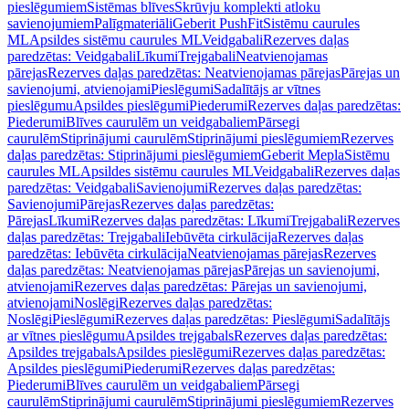
pieslēgumiem
Sistēmas blīves
Skrūvju komplekti atloku
savienojumiem
Palīgmateriāli
Geberit PushFit
Sistēmu caurules
ML
Apsildes sistēmu caurules ML
Veidgabali
Rezerves daļas
paredzētas: Veidgabali
Līkumi
Trejgabali
Neatvienojamas
pārejas
Rezerves daļas paredzētas: Neatvienojamas pārejas
Pārejas un
savienojumi, atvienojami
Pieslēgumi
Sadalītājs ar vītnes
pieslēgumu
Apsildes pieslēgumi
Piederumi
Rezerves daļas paredzētas:
Piederumi
Blīves caurulēm un veidgabaliem
Pārsegi
caurulēm
Stiprinājumi caurulēm
Stiprinājumi pieslēgumiem
Rezerves
daļas paredzētas: Stiprinājumi pieslēgumiem
Geberit Mepla
Sistēmu
caurules ML
Apsildes sistēmu caurules ML
Veidgabali
Rezerves daļas
paredzētas: Veidgabali
Savienojumi
Rezerves daļas paredzētas:
Savienojumi
Pārejas
Rezerves daļas paredzētas:
Pārejas
Līkumi
Rezerves daļas paredzētas: Līkumi
Trejgabali
Rezerves
daļas paredzētas: Trejgabali
Iebūvēta cirkulācija
Rezerves daļas
paredzētas: Iebūvēta cirkulācija
Neatvienojamas pārejas
Rezerves
daļas paredzētas: Neatvienojamas pārejas
Pārejas un savienojumi,
atvienojami
Rezerves daļas paredzētas: Pārejas un savienojumi,
atvienojami
Noslēgi
Rezerves daļas paredzētas:
Noslēgi
Pieslēgumi
Rezerves daļas paredzētas: Pieslēgumi
Sadalītājs
ar vītnes pieslēgumu
Apsildes trejgabals
Rezerves daļas paredzētas:
Apsildes trejgabals
Apsildes pieslēgumi
Rezerves daļas paredzētas:
Apsildes pieslēgumi
Piederumi
Rezerves daļas paredzētas:
Piederumi
Blīves caurulēm un veidgabaliem
Pārsegi
caurulēm
Stiprinājumi caurulēm
Stiprinājumi pieslēgumiem
Rezerves