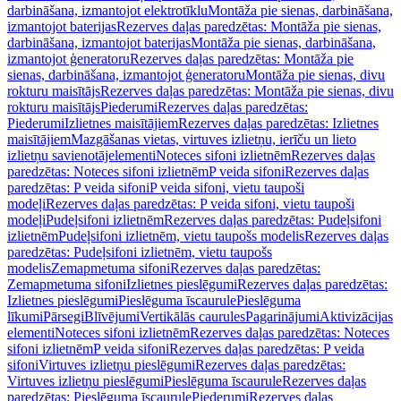
darbināšana, izmantojot elektrotīklu
Montāža pie sienas, darbināšana,
izmantojot baterijas
Rezerves daļas paredzētas: Montāža pie sienas,
darbināšana, izmantojot baterijas
Montāža pie sienas, darbināšana,
izmantojot ģeneratoru
Rezerves daļas paredzētas: Montāža pie
sienas, darbināšana, izmantojot ģeneratoru
Montāža pie sienas, divu
rokturu maisītājs
Rezerves daļas paredzētas: Montāža pie sienas, divu
rokturu maisītājs
Piederumi
Rezerves daļas paredzētas:
Piederumi
Izlietnes maisītājiem
Rezerves daļas paredzētas: Izlietnes
maisītājiem
Mazgāšanas vietas, virtuves izlietņu, ierīču un lieto
izlietņu savienotājelementi
Noteces sifoni izlietnēm
Rezerves daļas
paredzētas: Noteces sifoni izlietnēm
P veida sifoni
Rezerves daļas
paredzētas: P veida sifoni
P veida sifoni, vietu taupoši
modeļi
Rezerves daļas paredzētas: P veida sifoni, vietu taupoši
modeļi
Pudeļsifoni izlietnēm
Rezerves daļas paredzētas: Pudeļsifoni
izlietnēm
Pudeļsifoni izlietnēm, vietu taupošs modelis
Rezerves daļas
paredzētas: Pudeļsifoni izlietnēm, vietu taupošs
modelis
Zemapmetuma sifoni
Rezerves daļas paredzētas:
Zemapmetuma sifoni
Izlietnes pieslēgumi
Rezerves daļas paredzētas:
Izlietnes pieslēgumi
Pieslēguma īscaurule
Pieslēguma
līkumi
Pārsegi
Blīvējumi
Vertikālās caurules
Pagarinājumi
Aktivizācijas
elementi
Noteces sifoni izlietnēm
Rezerves daļas paredzētas: Noteces
sifoni izlietnēm
P veida sifoni
Rezerves daļas paredzētas: P veida
sifoni
Virtuves izlietņu pieslēgumi
Rezerves daļas paredzētas:
Virtuves izlietņu pieslēgumi
Pieslēguma īscaurule
Rezerves daļas
paredzētas: Pieslēguma īscaurule
Piederumi
Rezerves daļas