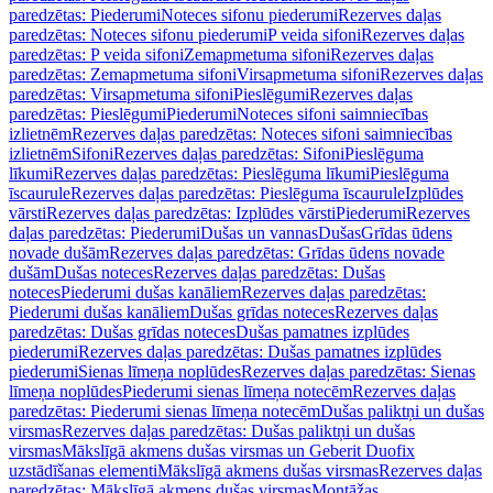
paredzētas: Piederumi
Noteces sifonu piederumi
Rezerves daļas
paredzētas: Noteces sifonu piederumi
P veida sifoni
Rezerves daļas
paredzētas: P veida sifoni
Zemapmetuma sifoni
Rezerves daļas
paredzētas: Zemapmetuma sifoni
Virsapmetuma sifoni
Rezerves daļas
paredzētas: Virsapmetuma sifoni
Pieslēgumi
Rezerves daļas
paredzētas: Pieslēgumi
Piederumi
Noteces sifoni saimniecības
izlietnēm
Rezerves daļas paredzētas: Noteces sifoni saimniecības
izlietnēm
Sifoni
Rezerves daļas paredzētas: Sifoni
Pieslēguma
līkumi
Rezerves daļas paredzētas: Pieslēguma līkumi
Pieslēguma
īscaurule
Rezerves daļas paredzētas: Pieslēguma īscaurule
Izplūdes
vārsti
Rezerves daļas paredzētas: Izplūdes vārsti
Piederumi
Rezerves
daļas paredzētas: Piederumi
Dušas un vannas
Dušas
Grīdas ūdens
novade dušām
Rezerves daļas paredzētas: Grīdas ūdens novade
dušām
Dušas noteces
Rezerves daļas paredzētas: Dušas
noteces
Piederumi dušas kanāliem
Rezerves daļas paredzētas:
Piederumi dušas kanāliem
Dušas grīdas noteces
Rezerves daļas
paredzētas: Dušas grīdas noteces
Dušas pamatnes izplūdes
piederumi
Rezerves daļas paredzētas: Dušas pamatnes izplūdes
piederumi
Sienas līmeņa noplūdes
Rezerves daļas paredzētas: Sienas
līmeņa noplūdes
Piederumi sienas līmeņa notecēm
Rezerves daļas
paredzētas: Piederumi sienas līmeņa notecēm
Dušas paliktņi un dušas
virsmas
Rezerves daļas paredzētas: Dušas paliktņi un dušas
virsmas
Mākslīgā akmens dušas virsmas un Geberit Duofix
uzstādīšanas elementi
Mākslīgā akmens dušas virsmas
Rezerves daļas
paredzētas: Mākslīgā akmens dušas virsmas
Montāžas