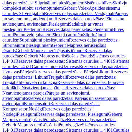
daļas paredzētas: Stiprinājumi pieslēgumiem
Sistēmas blīves
Skrūvju
komplekti atloku savienojumiem
Geberit Volex
Apsildes sistēmu
caurules SL
Veidgabali
Rezerves daļas paredzētas: Veidgabali
Pārejas
un savienojumi, atvienojami
Rezerves daļas paredzētas: Pārejas un
savienojumi, atvienojami
Pieslēgumi
Sadalītājs ar vītnes
pieslēgumu
Piederumi
Rezerves daļas paredzētas: Piederumi
Blīves
caurulēm un veidgabaliem
Pārsegi caurulēm
Stiprinājumi
caurulēm
Stiprinājumi pieslēgumiem
Rezerves daļas paredzētas:
Stiprinājumi pieslēgumiem
Geberit Mapress nerūsējošais
tērauds
Geberit Mapress nerūsējošais tērauds
Rezerves daļas
paredzētas: Geberit Mapress nerūsējošais tērauds
Sistēmas caurules
1.4401
Rezerves daļas paredzētas: Sistēmas caurules 1.4401
Sistēmas
caurules 1.4521
Caurules nipelis
Uzmavas
Rezerves daļas paredzētas:
Uzmavas
Pārejas
Rezerves daļas paredzētas: Pārejas
Līkumi
Rezerves
daļas paredzētas: Līkumi
Trejgabali
Rezerves daļas paredzētas:
Trejgabali
Iebūvēta cirkulācija
Rezerves daļas paredzētas: Iebūvēta
cirkulācija
Neatvienojamas pārejas
Rezerves daļas paredzētas:
Neatvienojamas pārejas
Pārejas un savienojumi,
atvienojami
Rezerves daļas paredzētas: Pārejas un savienojumi,
atvienojami
Kompensatori
Rezerves daļas paredzētas:
Kompensatori
Noslēgi
Rezerves daļas paredzētas:
Noslēgi
Pieslēgumi
Rezerves daļas paredzētas: Pieslēgumi
Geberit
Mapress nerūsējošais tērauds, gāze
Rezerves daļas paredzētas:
Geberit Mapress nerūsējošais tērauds, gāze
Sistēmas caurules
1.4401
Rezerves daļas paredzētas: Sistēmas caurules 1.4401
Caurules