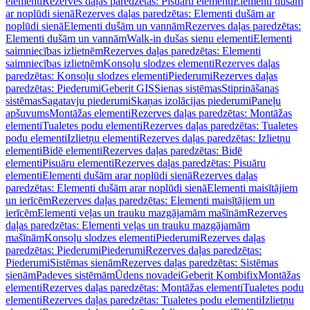
elementi
Rezerves daļas paredzētas: Pisuāru elementi
Elementi dušām
ar noplūdi sienā
Rezerves daļas paredzētas: Elementi dušām ar
noplūdi sienā
Elementi dušām un vannām
Rezerves daļas paredzētas:
Elementi dušām un vannām
Walk-in dušas sienu elementi
Elementi
saimniecības izlietnēm
Rezerves daļas paredzētas: Elementi
saimniecības izlietnēm
Konsoļu slodzes elementi
Rezerves daļas
paredzētas: Konsoļu slodzes elementi
Piederumi
Rezerves daļas
paredzētas: Piederumi
Geberit GIS
Sienas sistēmas
Stiprināšanas
sistēmas
Sagatavju piederumi
Skaņas izolācijas piederumi
Paneļu
apšuvums
Montāžas elementi
Rezerves daļas paredzētas: Montāžas
elementi
Tualetes podu elementi
Rezerves daļas paredzētas: Tualetes
podu elementi
Izlietņu elementi
Rezerves daļas paredzētas: Izlietņu
elementi
Bidē elementi
Rezerves daļas paredzētas: Bidē
elementi
Pisuāru elementi
Rezerves daļas paredzētas: Pisuāru
elementi
Elementi dušām arar noplūdi sienā
Rezerves daļas
paredzētas: Elementi dušām arar noplūdi sienā
Elementi maisītājiem
un ierīcēm
Rezerves daļas paredzētas: Elementi maisītājiem un
ierīcēm
Elementi veļas un trauku mazgājamām mašīnām
Rezerves
daļas paredzētas: Elementi veļas un trauku mazgājamām
mašīnām
Konsoļu slodzes elementi
Piederumi
Rezerves daļas
paredzētas: Piederumi
Piederumi
Rezerves daļas paredzētas:
Piederumi
Sistēmas sienām
Rezerves daļas paredzētas: Sistēmas
sienām
Padeves sistēmām
Ūdens novadei
Geberit Kombifix
Montāžas
elementi
Rezerves daļas paredzētas: Montāžas elementi
Tualetes podu
elementi
Rezerves daļas paredzētas: Tualetes podu elementi
Izlietņu