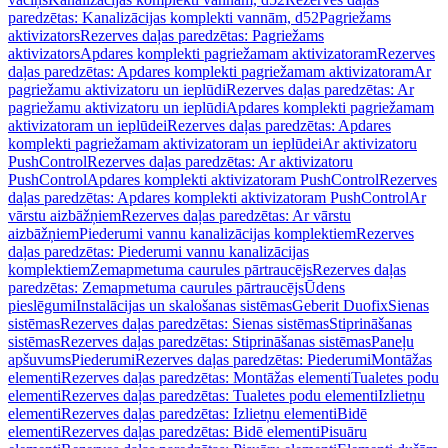
paredzētas: Kanalizācijas komplekti vannām, d52
Pagriežams
aktivizators
Rezerves daļas paredzētas: Pagriežams
aktivizators
Apdares komplekti pagriežamam aktivizatoram
Rezerves
daļas paredzētas: Apdares komplekti pagriežamam aktivizatoram
Ar
pagriežamu aktivizatoru un ieplūdi
Rezerves daļas paredzētas: Ar
pagriežamu aktivizatoru un ieplūdi
Apdares komplekti pagriežamam
aktivizatoram un ieplūdei
Rezerves daļas paredzētas: Apdares
komplekti pagriežamam aktivizatoram un ieplūdei
Ar aktivizatoru
PushControl
Rezerves daļas paredzētas: Ar aktivizatoru
PushControl
Apdares komplekti aktivizatoram PushControl
Rezerves
daļas paredzētas: Apdares komplekti aktivizatoram PushControl
Ar
vārstu aizbāžņiem
Rezerves daļas paredzētas: Ar vārstu
aizbāžņiem
Piederumi vannu kanalizācijas komplektiem
Rezerves
daļas paredzētas: Piederumi vannu kanalizācijas
komplektiem
Zemapmetuma caurules pārtraucējs
Rezerves daļas
paredzētas: Zemapmetuma caurules pārtraucējs
Ūdens
pieslēgumi
Instalācijas un skalošanas sistēmas
Geberit Duofix
Sienas
sistēmas
Rezerves daļas paredzētas: Sienas sistēmas
Stiprināšanas
sistēmas
Rezerves daļas paredzētas: Stiprināšanas sistēmas
Paneļu
apšuvums
Piederumi
Rezerves daļas paredzētas: Piederumi
Montāžas
elementi
Rezerves daļas paredzētas: Montāžas elementi
Tualetes podu
elementi
Rezerves daļas paredzētas: Tualetes podu elementi
Izlietņu
elementi
Rezerves daļas paredzētas: Izlietņu elementi
Bidē
elementi
Rezerves daļas paredzētas: Bidē elementi
Pisuāru