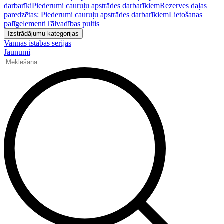
darbarīki
Piederumi cauruļu apstrādes darbarīkiem
Rezerves daļas
paredzētas: Piederumi cauruļu apstrādes darbarīkiem
Lietošanas
palīgelementi
Tālvadības pultis
Izstrādājumu kategorijas
Vannas istabas sērijas
Jaunumi