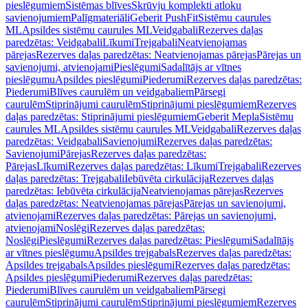
pieslēgumiem
Sistēmas blīves
Skrūvju komplekti atloku
savienojumiem
Palīgmateriāli
Geberit PushFit
Sistēmu caurules
ML
Apsildes sistēmu caurules ML
Veidgabali
Rezerves daļas
paredzētas: Veidgabali
Līkumi
Trejgabali
Neatvienojamas
pārejas
Rezerves daļas paredzētas: Neatvienojamas pārejas
Pārejas un
savienojumi, atvienojami
Pieslēgumi
Sadalītājs ar vītnes
pieslēgumu
Apsildes pieslēgumi
Piederumi
Rezerves daļas paredzētas:
Piederumi
Blīves caurulēm un veidgabaliem
Pārsegi
caurulēm
Stiprinājumi caurulēm
Stiprinājumi pieslēgumiem
Rezerves
daļas paredzētas: Stiprinājumi pieslēgumiem
Geberit Mepla
Sistēmu
caurules ML
Apsildes sistēmu caurules ML
Veidgabali
Rezerves daļas
paredzētas: Veidgabali
Savienojumi
Rezerves daļas paredzētas:
Savienojumi
Pārejas
Rezerves daļas paredzētas:
Pārejas
Līkumi
Rezerves daļas paredzētas: Līkumi
Trejgabali
Rezerves
daļas paredzētas: Trejgabali
Iebūvēta cirkulācija
Rezerves daļas
paredzētas: Iebūvēta cirkulācija
Neatvienojamas pārejas
Rezerves
daļas paredzētas: Neatvienojamas pārejas
Pārejas un savienojumi,
atvienojami
Rezerves daļas paredzētas: Pārejas un savienojumi,
atvienojami
Noslēgi
Rezerves daļas paredzētas:
Noslēgi
Pieslēgumi
Rezerves daļas paredzētas: Pieslēgumi
Sadalītājs
ar vītnes pieslēgumu
Apsildes trejgabals
Rezerves daļas paredzētas:
Apsildes trejgabals
Apsildes pieslēgumi
Rezerves daļas paredzētas:
Apsildes pieslēgumi
Piederumi
Rezerves daļas paredzētas:
Piederumi
Blīves caurulēm un veidgabaliem
Pārsegi
caurulēm
Stiprinājumi caurulēm
Stiprinājumi pieslēgumiem
Rezerves