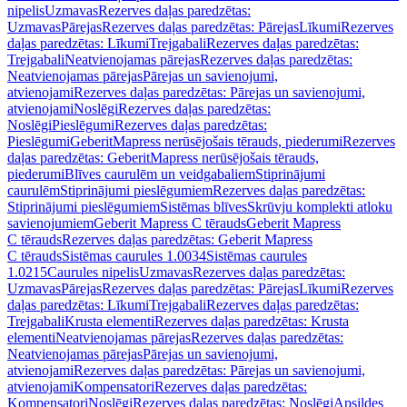
nipelis
Uzmavas
Rezerves daļas paredzētas:
Uzmavas
Pārejas
Rezerves daļas paredzētas: Pārejas
Līkumi
Rezerves
daļas paredzētas: Līkumi
Trejgabali
Rezerves daļas paredzētas:
Trejgabali
Neatvienojamas pārejas
Rezerves daļas paredzētas:
Neatvienojamas pārejas
Pārejas un savienojumi,
atvienojami
Rezerves daļas paredzētas: Pārejas un savienojumi,
atvienojami
Noslēgi
Rezerves daļas paredzētas:
Noslēgi
Pieslēgumi
Rezerves daļas paredzētas:
Pieslēgumi
GeberitMapress nerūsējošais tērauds, piederumi
Rezerves
daļas paredzētas: GeberitMapress nerūsējošais tērauds,
piederumi
Blīves caurulēm un veidgabaliem
Stiprinājumi
caurulēm
Stiprinājumi pieslēgumiem
Rezerves daļas paredzētas:
Stiprinājumi pieslēgumiem
Sistēmas blīves
Skrūvju komplekti atloku
savienojumiem
Geberit Mapress C tērauds
Geberit Mapress
C tērauds
Rezerves daļas paredzētas: Geberit Mapress
C tērauds
Sistēmas caurules 1.0034
Sistēmas caurules
1.0215
Caurules nipelis
Uzmavas
Rezerves daļas paredzētas:
Uzmavas
Pārejas
Rezerves daļas paredzētas: Pārejas
Līkumi
Rezerves
daļas paredzētas: Līkumi
Trejgabali
Rezerves daļas paredzētas:
Trejgabali
Krusta elementi
Rezerves daļas paredzētas: Krusta
elementi
Neatvienojamas pārejas
Rezerves daļas paredzētas:
Neatvienojamas pārejas
Pārejas un savienojumi,
atvienojami
Rezerves daļas paredzētas: Pārejas un savienojumi,
atvienojami
Kompensatori
Rezerves daļas paredzētas:
Kompensatori
Noslēgi
Rezerves daļas paredzētas: Noslēgi
Apsildes