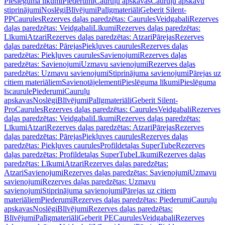
Pieslēguma līkumi
Piederumi
Cauruļu apskavas
Cauruļu apskavu
stiprinājumi
Noslēgi
Blīvējumi
Palīgmateriāli
Geberit Silent-
PP
Caurules
Rezerves daļas paredzētas: Caurules
Veidgabali
Rezerves
daļas paredzētas: Veidgabali
Līkumi
Rezerves daļas paredzētas:
Līkumi
Atzari
Rezerves daļas paredzētas: Atzari
Pārejas
Rezerves
daļas paredzētas: Pārejas
Piekļuves caurules
Rezerves daļas
paredzētas: Piekļuves caurules
Savienojumi
Rezerves daļas
paredzētas: Savienojumi
Uzmavu savienojumi
Rezerves daļas
paredzētas: Uzmavu savienojumi
Stiprinājuma savienojumi
Pārejas uz
citiem materiāliem
Savienotājelementi
Pieslēguma līkumi
Pieslēguma
īscaurule
Piederumi
Cauruļu
apskavas
Noslēgi
Blīvējumi
Palīgmateriāli
Geberit Silent-
Pro
Caurules
Rezerves daļas paredzētas: Caurules
Veidgabali
Rezerves
daļas paredzētas: Veidgabali
Līkumi
Rezerves daļas paredzētas:
Līkumi
Atzari
Rezerves daļas paredzētas: Atzari
Pārejas
Rezerves
daļas paredzētas: Pārejas
Piekļuves caurules
Rezerves daļas
paredzētas: Piekļuves caurules
Profildetaļas SuperTube
Rezerves
daļas paredzētas: Profildetaļas SuperTube
Līkumi
Rezerves daļas
paredzētas: Līkumi
Atzari
Rezerves daļas paredzētas:
Atzari
Savienojumi
Rezerves daļas paredzētas: Savienojumi
Uzmavu
savienojumi
Rezerves daļas paredzētas: Uzmavu
savienojumi
Stiprinājuma savienojumi
Pārejas uz citiem
materiāliem
Piederumi
Rezerves daļas paredzētas: Piederumi
Cauruļu
apskavas
Noslēgi
Blīvējumi
Rezerves daļas paredzētas:
Blīvējumi
Palīgmateriāli
Geberit PE
Caurules
Veidgabali
Rezerves