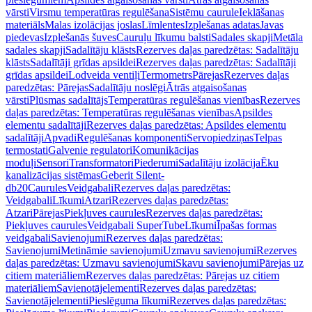
vārsti
Virsmu temperatūras regulēšana
Sistēmu caurule
Ieklāšanas
materiāls
Malas izolācijas joslas
Līmlentes
Izplešanas adatas
Javas
piedevas
Izplešanās šuves
Cauruļu līkumu balsti
Sadales skapji
Metāla
sadales skapji
Sadalītāju klāsts
Rezerves daļas paredzētas: Sadalītāju
klāsts
Sadalītāji grīdas apsildei
Rezerves daļas paredzētas: Sadalītāji
grīdas apsildei
Lodveida ventiļi
Termometrs
Pārejas
Rezerves daļas
paredzētas: Pārejas
Sadalītāju noslēgi
Ātrās atgaisošanas
vārsti
Plūsmas sadalītājs
Temperatūras regulēšanas vienības
Rezerves
daļas paredzētas: Temperatūras regulēšanas vienības
Apsildes
elementu sadalītāji
Rezerves daļas paredzētas: Apsildes elementu
sadalītāji
Apvadi
Regulēšanas komponenti
Servopiedziņas
Telpas
termostati
Galvenie regulatori
Komunikācijas
moduļi
Sensori
Transformatori
Piederumi
Sadalītāju izolācija
Ēku
kanalizācijas sistēmas
Geberit Silent-
db20
Caurules
Veidgabali
Rezerves daļas paredzētas:
Veidgabali
Līkumi
Atzari
Rezerves daļas paredzētas:
Atzari
Pārejas
Piekļuves caurules
Rezerves daļas paredzētas:
Piekļuves caurules
Veidgabali SuperTube
Līkumi
Īpašas formas
veidgabali
Savienojumi
Rezerves daļas paredzētas:
Savienojumi
Metināmie savienojumi
Uzmavu savienojumi
Rezerves
daļas paredzētas: Uzmavu savienojumi
Skavu savienojumi
Pārejas uz
citiem materiāliem
Rezerves daļas paredzētas: Pārejas uz citiem
materiāliem
Savienotājelementi
Rezerves daļas paredzētas:
Savienotājelementi
Pieslēguma līkumi
Rezerves daļas paredzētas: