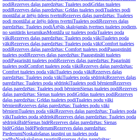
podi
Rezerves daļas paredzētas: Tualetes podi
Grīdas tualetes
podi
Rezerves daļas paredzētas: Grīdas tualetes podi
Tualetes podi
montāžai ar ārējo ūdens tvertni
Rezerves daļas paredzētas: Tualetes
podi montāžai ar ārējo ūdens tvertni
Tualetes podi
Rezerves daļas
paredzētas: Tualetes podi
Ārējās skalojamās tvertnes tualetes podiem,
no sanitārās keramikas
Montāža uz tualetes poda
Tualetes poda
vāki
Rezerves daļas paredzētas: Tualetes poda vāki
Tualetes poda
vāki
Rezerves daļas paredzētas: Tualetes poda vāki
Comfort tualetes
podi
Rezerves daļas paredzētas: Comfort tualetes podi
Paaugstināti
tualetes podi
Rezerves daļas paredzētas: Paaugstināti tualetes
podi
Pagarināti tualetes podi
Rezerves daļas paredzētas: Pagarināti
tualetes podi
Comfort tualetes poda vāki
Rezerves daļas paredzētas:
Comfort tualetes poda vāki
Tualetes poda vāki
Rezerves daļas
paredzētas: Tualetes poda vāki
Tualetes poda sēdriņķi
Rezerves daļas
paredzētas: Tualetes poda sēdriņķi
Tualetes podi bērniem
Rezerves
daļas paredzētas: Tualetes podi bērniem
Sienas tualetes podi
Rezerves
daļas paredzētas: Sienas tualetes podi
Grīdas tualetes podi
Rezerves
daļas paredzētas: Grīdas tualetes podi
Tualetes podu vāki
bērniem
Rezerves daļas paredzētas: Tualetes podu vāki
bērniem
Tualetes poda vāki
Rezerves daļas paredzētas: Tualetes poda
vāki
Tualetes poda sēdriņķi
Rezerves daļas paredzētas: Tualetes poda
sēdriņķi
Bidē
Sienas bidē
Rezerves daļas paredzētas: Sienas
bidē
Grīdas bidē
Piederumi
Rezerves daļas paredzētas:
Piederumi
Noskalošanas taustiņi un tualetes poda
vadība
Noskalošanas taustiņi
Rezerves daļas paredzētas: