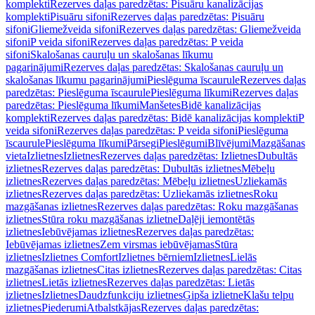
komplekti
Rezerves daļas paredzētas: Pisuāru kanalizācijas
komplekti
Pisuāru sifoni
Rezerves daļas paredzētas: Pisuāru
sifoni
Gliemežveida sifoni
Rezerves daļas paredzētas: Gliemežveida
sifoni
P veida sifoni
Rezerves daļas paredzētas: P veida
sifoni
Skalošanas cauruļu un skalošanas līkumu
pagarinājumi
Rezerves daļas paredzētas: Skalošanas cauruļu un
skalošanas līkumu pagarinājumi
Pieslēguma īscaurule
Rezerves daļas
paredzētas: Pieslēguma īscaurule
Pieslēguma līkumi
Rezerves daļas
paredzētas: Pieslēguma līkumi
Manšetes
Bidē kanalizācijas
komplekti
Rezerves daļas paredzētas: Bidē kanalizācijas komplekti
P
veida sifoni
Rezerves daļas paredzētas: P veida sifoni
Pieslēguma
īscaurule
Pieslēguma līkumi
Pārsegi
Pieslēgumi
Blīvējumi
Mazgāšanas
vieta
Izlietnes
Izlietnes
Rezerves daļas paredzētas: Izlietnes
Dubultās
izlietnes
Rezerves daļas paredzētas: Dubultās izlietnes
Mēbeļu
izlietnes
Rezerves daļas paredzētas: Mēbeļu izlietnes
Uzliekamās
izlietnes
Rezerves daļas paredzētas: Uzliekamās izlietnes
Roku
mazgāšanas izlietnes
Rezerves daļas paredzētas: Roku mazgāšanas
izlietnes
Stūra roku mazgāšanas izlietne
Daļēji iemontētās
izlietnes
Iebūvējamas izlietnes
Rezerves daļas paredzētas:
Iebūvējamas izlietnes
Zem virsmas iebūvējamas
Stūra
izlietnes
Izlietnes Comfort
Izlietnes bērniem
Izlietnes
Lielās
mazgāšanas izlietnes
Citas izlietnes
Rezerves daļas paredzētas: Citas
izlietnes
Lietās izlietnes
Rezerves daļas paredzētas: Lietās
izlietnes
Izlietnes
Daudzfunkciju izlietnes
Ģipša izlietne
Klašu telpu
izlietnes
Piederumi
Atbalstkājas
Rezerves daļas paredzētas: