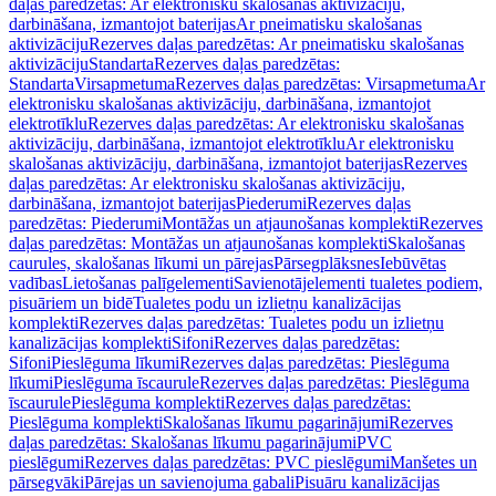
daļas paredzētas: Ar elektronisku skalošanas aktivizāciju,
darbināšana, izmantojot baterijas
Ar pneimatisku skalošanas
aktivizāciju
Rezerves daļas paredzētas: Ar pneimatisku skalošanas
aktivizāciju
Standarta
Rezerves daļas paredzētas:
Standarta
Virsapmetuma
Rezerves daļas paredzētas: Virsapmetuma
Ar
elektronisku skalošanas aktivizāciju, darbināšana, izmantojot
elektrotīklu
Rezerves daļas paredzētas: Ar elektronisku skalošanas
aktivizāciju, darbināšana, izmantojot elektrotīklu
Ar elektronisku
skalošanas aktivizāciju, darbināšana, izmantojot baterijas
Rezerves
daļas paredzētas: Ar elektronisku skalošanas aktivizāciju,
darbināšana, izmantojot baterijas
Piederumi
Rezerves daļas
paredzētas: Piederumi
Montāžas un atjaunošanas komplekti
Rezerves
daļas paredzētas: Montāžas un atjaunošanas komplekti
Skalošanas
caurules, skalošanas līkumi un pārejas
Pārsegplāksnes
Iebūvētas
vadības
Lietošanas palīgelementi
Savienotājelementi tualetes podiem,
pisuāriem un bidē
Tualetes podu un izlietņu kanalizācijas
komplekti
Rezerves daļas paredzētas: Tualetes podu un izlietņu
kanalizācijas komplekti
Sifoni
Rezerves daļas paredzētas:
Sifoni
Pieslēguma līkumi
Rezerves daļas paredzētas: Pieslēguma
līkumi
Pieslēguma īscaurule
Rezerves daļas paredzētas: Pieslēguma
īscaurule
Pieslēguma komplekti
Rezerves daļas paredzētas:
Pieslēguma komplekti
Skalošanas līkumu pagarinājumi
Rezerves
daļas paredzētas: Skalošanas līkumu pagarinājumi
PVC
pieslēgumi
Rezerves daļas paredzētas: PVC pieslēgumi
Manšetes un
pārsegvāki
Pārejas un savienojuma gabali
Pisuāru kanalizācijas