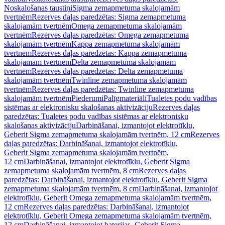
Noskalošanas taustiņi
Sigma zemapmetuma skalojamām
tvertnēm
Rezerves daļas paredzētas: Sigma zemapmetuma
skalojamām tvertnēm
Omega zemapmetuma skalojamām
tvertnēm
Rezerves daļas paredzētas: Omega zemapmetuma
skalojamām tvertnēm
Kappa zemapmetuma skalojamām
tvertnēm
Rezerves daļas paredzētas: Kappa zemapmetuma
skalojamām tvertnēm
Delta zemapmetuma skalojamām
tvertnēm
Rezerves daļas paredzētas: Delta zemapmetuma
skalojamām tvertnēm
Twinline zemapmetuma skalojamām
tvertnēm
Rezerves daļas paredzētas: Twinline zemapmetuma
skalojamām tvertnēm
Piederumi
Palīgmateriāli
Tualetes podu vadības
sistēmas ar elektronisku skalošanas aktivizāciju
Rezerves daļas
paredzētas: Tualetes podu vadības sistēmas ar elektronisku
skalošanas aktivizāciju
Darbināšanai, izmantojot elektrotīklu,
Geberit Sigma zemapmetuma skalojamām tvertnēm, 12 cm
Rezerves
daļas paredzētas: Darbināšanai, izmantojot elektrotīklu,
Geberit Sigma zemapmetuma skalojamām tvertnēm,
12 cm
Darbināšanai, izmantojot elektrotīklu, Geberit Sigma
zemapmetuma skalojamām tvertnēm, 8 cm
Rezerves daļas
paredzētas: Darbināšanai, izmantojot elektrotīklu, Geberit Sigma
zemapmetuma skalojamām tvertnēm, 8 cm
Darbināšanai, izmantojot
elektrotīklu, Geberit Omega zemapmetuma skalojamām tvertnēm,
12 cm
Rezerves daļas paredzētas: Darbināšanai, izmantojot
elektrotīklu, Geberit Omega zemapmetuma skalojamām tvertnēm,
12 cm
Darbināšanai, izmantojot baterijas, Geberit Sigma