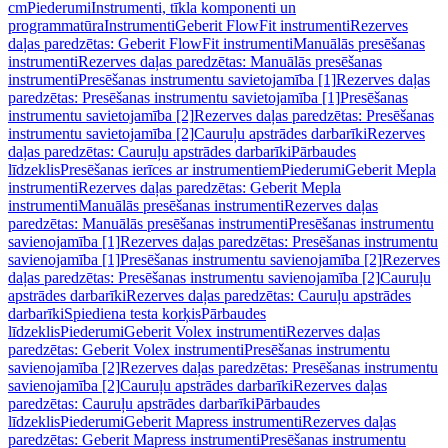
cm
Piederumi
Instrumenti, tīkla komponenti un
programmatūra
Instrumenti
Geberit FlowFit instrumenti
Rezerves
daļas paredzētas: Geberit FlowFit instrumenti
Manuālās presēšanas
instrumenti
Rezerves daļas paredzētas: Manuālās presēšanas
instrumenti
Presēšanas instrumentu savietojamība [1]
Rezerves daļas
paredzētas: Presēšanas instrumentu savietojamība [1]
Presēšanas
instrumentu savietojamība [2]
Rezerves daļas paredzētas: Presēšanas
instrumentu savietojamība [2]
Cauruļu apstrādes darbarīki
Rezerves
daļas paredzētas: Cauruļu apstrādes darbarīki
Pārbaudes
līdzeklis
Presēšanas ierīces ar instrumentiem
Piederumi
Geberit Mepla
instrumenti
Rezerves daļas paredzētas: Geberit Mepla
instrumenti
Manuālās presēšanas instrumenti
Rezerves daļas
paredzētas: Manuālās presēšanas instrumenti
Presēšanas instrumentu
savienojamība [1]
Rezerves daļas paredzētas: Presēšanas instrumentu
savienojamība [1]
Presēšanas instrumentu savienojamība [2]
Rezerves
daļas paredzētas: Presēšanas instrumentu savienojamība [2]
Cauruļu
apstrādes darbarīki
Rezerves daļas paredzētas: Cauruļu apstrādes
darbarīki
Spiediena testa korķis
Pārbaudes
līdzeklis
Piederumi
Geberit Volex instrumenti
Rezerves daļas
paredzētas: Geberit Volex instrumenti
Presēšanas instrumentu
savienojamība [2]
Rezerves daļas paredzētas: Presēšanas instrumentu
savienojamība [2]
Cauruļu apstrādes darbarīki
Rezerves daļas
paredzētas: Cauruļu apstrādes darbarīki
Pārbaudes
līdzeklis
Piederumi
Geberit Mapress instrumenti
Rezerves daļas
paredzētas: Geberit Mapress instrumenti
Presēšanas instrumentu