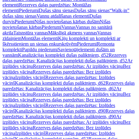
elementi
Rezerves daļas paredzētas: Montāžas
elementi
Piederumi
Dušas sānu sienas
Dušas sānu sienas
“Walk-in”
dušas sānu sienas
Vannu atdalīšanas elementi
Dušas
durvis
Piederumi
Nišas novietošanas kārbas dušām
Nišas
novietošanas kārbas
Piederumi
Vannas
Vannas no sanitārā
akrila
Taisnstūra vannas
Mākslīgā akmens vannas
Vannas
zīdaiņiem
Montāžas elementi
Kāju komplekti un komplekti ar
šķērsstieņiem un sienas enkurskrūvēm
Piederumi
Remonta
komplekti
Papildu piederumi
Savienotājelementi dušām un
vannām
Kanalizācijas komplekti dušas paliktņiem, d52
Rezerves
daļas paredzētas: Kanalizācijas komplekti dušas paliktņiem, d52
Ar
izplūdes vāciņu
Rezerves daļas paredzētas: Ar izplūdes vāciņu
Bez
izplūdes vāciņa
Rezerves daļas paredzētas: Bez izplūdes
vāciņa
Izplūdes vāciņš
Rezerves daļas paredzētas: Izplūdes
vāciņš
Kanalizācijas komplekti dušas paliktņiem, d62
Rezerves daļas
paredzētas: Kanalizācijas komplekti dušas paliktņiem, d62
Ar
izplūdes vāciņu
Rezerves daļas paredzētas: Ar izplūdes vāciņu
Bez
izplūdes vāciņa
Rezerves daļas paredzētas: Bez izplūdes
vāciņa
Izplūdes vāciņš
Rezerves daļas paredzētas: Izplūdes
vāciņš
Kanalizācijas komplekti dušas paliktņiem, d90
Rezerves daļas
paredzētas: Kanalizācijas komplekti dušas paliktņiem, d90
Ar
izplūdes vāciņu
Rezerves daļas paredzētas: Ar izplūdes vāciņu
Bez
izplūdes vāciņa
Rezerves daļas paredzētas: Bez izplūdes
vāciņa
Izplūdes vāciņš
Rezerves daļas paredzētas: Izplūdes
vāciņš
Kanalizācijas komplekti vannām, d52
Rezerves daļas