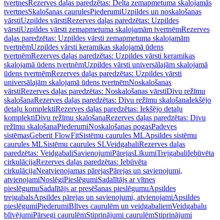
tvertnes
Rezerves daļas paredzētas: Delta zemapmetuma skalojamās
tvertnes
Skalošanas caurules
Piederumi
Uzpildes un noskalošanas
vārsti
Uzpildes vārsti
Rezerves daļas paredzētas: Uzpildes
vārsti
Uzpildes vārsti zemapmetuma skalojamām tvertnēm
Rezerves
daļas paredzētas: Uzpildes vārsti zemapmetuma skalojamām
tvertnēm
Uzpildes vārsti keramikas skalojamā ūdens
tvertnēm
Rezerves daļas paredzētas: Uzpildes vārsti keramikas
skalojamā ūdens tvertnēm
Uzpildes vārsti universālajām skalojamā
ūdens tvertnēm
Rezerves daļas paredzētas: Uzpildes vārsti
universālajām skalojamā ūdens tvertnēm
Noskalošanas
vārsti
Rezerves daļas paredzētas: Noskalošanas vārsti
Divu režīmu
skalošana
Rezerves daļas paredzētas: Divu režīmu skalošana
Iekšējo
detaļu komplekti
Rezerves daļas paredzētas: Iekšējo detaļu
komplekti
Divu režīmu skalošana
Rezerves daļas paredzētas: Divu
režīmu skalošana
Piederumi
Noskalošanas pogas
Padeves
sistēmas
Geberit FlowFit
Sistēmu caurules ML
Apsildes sistēmu
caurules ML
Sistēmu caurules SL
Veidgabali
Rezerves daļas
paredzētas: Veidgabali
Savienojumi
Pārejas
Līkumi
Trejgabali
Iebūvēta
cirkulācija
Rezerves daļas paredzētas: Iebūvēta
cirkulācija
Neatvienojamas pārejas
Pārejas un savienojumi,
atvienojami
Noslēgi
Pieslēgumi
Sadalītājs ar vītnes
pieslēgumu
Sadalītājs ar presēšanas pieslēgumu
Apsildes
trejgabals
Apsildes pārejas un savienojumi, atvienojami
Apsildes
pieslēgumi
Piederumi
Blīves caurulēm un veidgabaliem
Veidgabalu
blīvējumi
Pārsegi caurulēm
Stiprinājumi caurulēm
Stiprinājumi