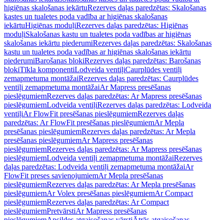
higiēnas skalošanas iekārtu
Rezerves daļas paredzētas: Skalošanas
kastes un tualetes poda vadība ar higiēnas skalošanas
iekārtu
Higiēnas moduļi
Rezerves daļas paredzētas: Higiēnas
moduļi
Skalošanas kastu un tualetes poda vadības ar higiēnas
skalošanas iekārtu piederumi
Rezerves daļas paredzētas: Skalošanas
kastu un tualetes poda vadības ar higiēnas skalošanas iekārtu
piederumi
Barošanas bloki
Rezerves daļas paredzētas: Barošanas
bloki
Tīkla komponenti
Lodveida ventiļi
Caurplūdes ventiļi
zemapmetuma montāžai
Rezerves daļas paredzētas: Caurplūdes
ventiļi zemapmetuma montāžai
Ar Mapress presēšanas
pieslēgumiem
Rezerves daļas paredzētas: Ar Mapress presēšanas
pieslēgumiem
Lodveida ventiļi
Rezerves daļas paredzētas: Lodveida
ventiļi
Ar FlowFit presēšanas pieslēgumiem
Rezerves daļas
paredzētas: Ar FlowFit presēšanas pieslēgumiem
Ar Mepla
presēšanas pieslēgumiem
Rezerves daļas paredzētas: Ar Mepla
presēšanas pieslēgumiem
Ar Mapress presēšanas
pieslēgumiem
Rezerves daļas paredzētas: Ar Mapress presēšanas
pieslēgumiem
Lodveida ventiļi zemapmetuma montāžai
Rezerves
daļas paredzētas: Lodveida ventiļi zemapmetuma montāžai
Ar
FlowFit preses savienojumiem
Ar Mepla presēšanas
pieslēgumiem
Rezerves daļas paredzētas: Ar Mepla presēšanas
pieslēgumiem
Ar Volex presēšanas pieslēgumiem
Ar Compact
pieslēgumiem
Rezerves daļas paredzētas: Ar Compact
pieslēgumiem
Pretvārsti
Ar Mapress presēšanas
pieslēgumiem
Apsildes atgaisošanas vārsti
Ātrās atgaisošanas