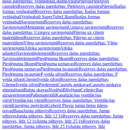
daļas paredzētas: Veidgabali
Līkumi
Atzari
Pārejas
Piekļuves
caurules
Rezerves daļas paredzētas: Piekļuves caurules
Pārejas
Īpašas
formas veidgabali
Rezerves daļas paredzētas: Īpašas formas
veidgabali
Veidgabali SuperTube
Līkumi
Īpašas formas
veidgabali
Savienojumi
Rezerves daļas paredzētas:
Savienojumi
Metināmie savienojumi
Uzmavu savienojumi
Rezerves
daļas paredzētas: Uzmavu savienojumi
Pārejas uz citiem
materiāliem
Rezerves daļas paredzētas: Pārejas uz citiem
materiāliem
Vītņu savienojumi
Rezerves daļas paredzētas: Vītņu
savienojumi
Atloka savienojumi
Atloka
adapteri
Savienotājelementi
Rezerves daļas paredzētas:
Savienotājelementi
Pieslēguma līkumi
Rezerves daļas paredzētas:
Pieslēguma līkumi
Pieslēguma uzmavas
Rezerves daļas paredzētas:
Pieslēguma uzmavas
Pieslēguma īscaurule
Rezerves daļas paredzētas:
Pieslēguma īscaurule
P veida sifoni
Rezerves daļas paredzētas: P
veida sifoni
Gliemežveida sifoni
Rezerves daļas paredzētas:
Gliemežveida sifoni
Piederumi
Cauruļu apskavas
Cauruļu apskavu
stiprinājumi
Balsta skavas
Noslēgi
Blīvējumi
Celtniecības
aizsargelementi
Palīgmateriāli
Kanalizācijas ventilācijas
vārsti
Ventilācijas vārsti
Rezerves daļas paredzētas: Ventilācijas
vārsti
Enerģijas pretvārsti
Geberit Pluvia jumta lietus ūdens
novadīšana
Jumta piltuves
Rezerves daļas paredzētas: Jumta
piltuves
Jumta piltuves, līdz 12 l/s
Rezerves daļas paredzētas: Jumta
piltuves, līdz 12 l/s
Jumta piltuves, līdz 25 l/s
Rezerves daļas
paredzētas: Jumta piltuves, līdz 25 l/s
Jumta piltuves, līdz