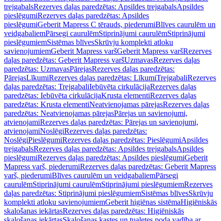
trejgabals
Rezerves daļas paredzētas: Apsildes trejgabals
Apsildes
pieslēgumi
Rezerves daļas paredzētas: Apsildes
pieslēgumi
Geberit Mapress C tērauds, piederumi
Blīves caurulēm un
veidgabaliem
Pārsegi caurulēm
Stiprinājumi caurulēm
Stiprinājumi
pieslēgumiem
Sistēmas blīves
Skrūvju komplekti atloku
savienojumiem
Geberit Mapress varš
Geberit Mapress varš
Rezerves
daļas paredzētas: Geberit Mapress varš
Uzmavas
Rezerves daļas
paredzētas: Uzmavas
Pārejas
Rezerves daļas paredzētas:
Pārejas
Līkumi
Rezerves daļas paredzētas: Līkumi
Trejgabali
Rezerves
daļas paredzētas: Trejgabali
Iebūvēta cirkulācija
Rezerves daļas
paredzētas: Iebūvēta cirkulācija
Krusta elementi
Rezerves daļas
paredzētas: Krusta elementi
Neatvienojamas pārejas
Rezerves daļas
paredzētas: Neatvienojamas pārejas
Pārejas un savienojumi,
atvienojami
Rezerves daļas paredzētas: Pārejas un savienojumi,
atvienojami
Noslēgi
Rezerves daļas paredzētas:
Noslēgi
Pieslēgumi
Rezerves daļas paredzētas: Pieslēgumi
Apsildes
trejgabals
Rezerves daļas paredzētas: Apsildes trejgabals
Apsildes
pieslēgumi
Rezerves daļas paredzētas: Apsildes pieslēgumi
Geberit
Mapress varš, piederumi
Rezerves daļas paredzētas: Geberit Mapress
varš, piederumi
Blīves caurulēm un veidgabaliem
Pārsegi
caurulēm
Stiprinājumi caurulēm
Stiprinājumi pieslēgumiem
Rezerves
daļas paredzētas: Stiprinājumi pieslēgumiem
Sistēmas blīves
Skrūvju
komplekti atloku savienojumiem
Geberit higiēnas sistēma
Higiēniskās
skalošanas iekārtas
Rezerves daļas paredzētas: Higiēniskās
skalošanas iekārtas
Skalošanas kastes un tualetes poda vadība ar