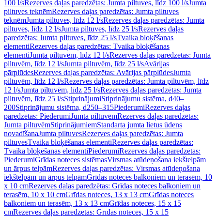
100 l/s
Rezerves daļas paredzētas: Jumta piltuves, līdz 100 l/s
Jumta
piltuves teknēm
Rezerves daļas paredzētas: Jumta piltuves
teknēm
Jumta piltuves, līdz 12 l/s
Rezerves daļas paredzētas: Jumta
piltuves, līdz 12 l/s
Jumta piltuves, līdz 25 l/s
Rezerves daļas
paredzētas: Jumta piltuves, līdz 25 l/s
Tvaika bloķēšanas
elementi
Rezerves daļas paredzētas: Tvaika bloķēšanas
elementi
Jumta piltuvēm, līdz 12 l/s
Rezerves daļas paredzētas: Jumta
piltuvēm, līdz 12 l/s
Jumta piltuvēm, līdz 25 l/s
Avārijas
pārplūdes
Rezerves daļas paredzētas: Avārijas pārplūdes
Jumta
piltuvēm, līdz 12 l/s
Rezerves daļas paredzētas: Jumta piltuvēm, līdz
12 l/s
Jumta piltuvēm, līdz 25 l/s
Rezerves daļas paredzētas: Jumta
piltuvēm, līdz 25 l/s
Stiprinājumi
Stiprinājumu sistēma, d40–
200
Stiprinājumu sistēma, d250–315
Piederumi
Rezerves daļas
paredzētas: Piederumi
Jumta piltuvēm
Rezerves daļas paredzētas:
Jumta piltuvēm
Stiprinājumiem
Standarta jumta lietus ūdens
novadīšana
Jumta piltuves
Rezerves daļas paredzētas: Jumta
piltuves
Tvaika bloķēšanas elementi
Rezerves daļas paredzētas:
Tvaika bloķēšanas elementi
Piederumi
Rezerves daļas paredzētas:
Piederumi
Grīdas noteces sistēmas
Virsmas atūdeņošana iekštelpām
un ārpus telpām
Rezerves daļas paredzētas: Virsmas atūdeņošana
iekštelpām un ārpus telpām
Grīdas noteces balkoniem un terasēm, 10
x 10 cm
Rezerves daļas paredzētas: Grīdas noteces balkoniem un
terasēm, 10 x 10 cm
Grīdas noteces, 13 x 13 cm
Grīdas noteces
balkoniem un terasēm, 13 x 13 cm
Grīdas noteces, 15 x 15
cm
Rezerves daļas paredzētas: Grīdas noteces, 15 x 15