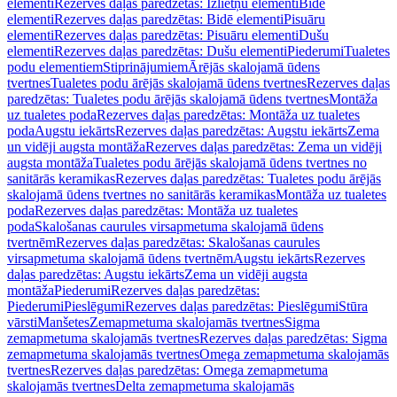
elementi
Rezerves daļas paredzētas: Izlietņu elementi
Bidē
elementi
Rezerves daļas paredzētas: Bidē elementi
Pisuāru
elementi
Rezerves daļas paredzētas: Pisuāru elementi
Dušu
elementi
Rezerves daļas paredzētas: Dušu elementi
Piederumi
Tualetes
podu elementiem
Stiprinājumiem
Ārējās skalojamā ūdens
tvertnes
Tualetes podu ārējās skalojamā ūdens tvertnes
Rezerves daļas
paredzētas: Tualetes podu ārējās skalojamā ūdens tvertnes
Montāža
uz tualetes poda
Rezerves daļas paredzētas: Montāža uz tualetes
poda
Augstu iekārts
Rezerves daļas paredzētas: Augstu iekārts
Zema
un vidēji augsta montāža
Rezerves daļas paredzētas: Zema un vidēji
augsta montāža
Tualetes podu ārējās skalojamā ūdens tvertnes no
sanitārās keramikas
Rezerves daļas paredzētas: Tualetes podu ārējās
skalojamā ūdens tvertnes no sanitārās keramikas
Montāža uz tualetes
poda
Rezerves daļas paredzētas: Montāža uz tualetes
poda
Skalošanas caurules virsapmetuma skalojamā ūdens
tvertnēm
Rezerves daļas paredzētas: Skalošanas caurules
virsapmetuma skalojamā ūdens tvertnēm
Augstu iekārts
Rezerves
daļas paredzētas: Augstu iekārts
Zema un vidēji augsta
montāža
Piederumi
Rezerves daļas paredzētas:
Piederumi
Pieslēgumi
Rezerves daļas paredzētas: Pieslēgumi
Stūra
vārsti
Manšetes
Zemapmetuma skalojamās tvertnes
Sigma
zemapmetuma skalojamās tvertnes
Rezerves daļas paredzētas: Sigma
zemapmetuma skalojamās tvertnes
Omega zemapmetuma skalojamās
tvertnes
Rezerves daļas paredzētas: Omega zemapmetuma
skalojamās tvertnes
Delta zemapmetuma skalojamās