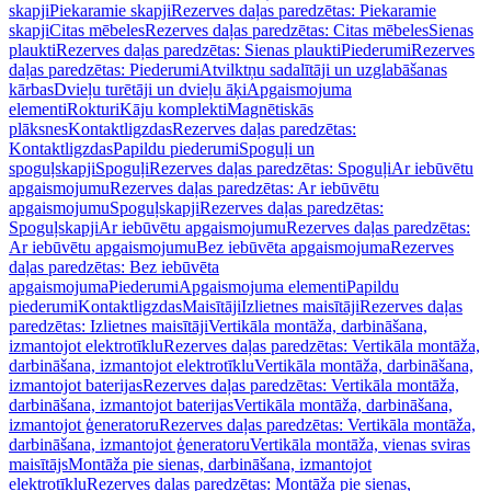
skapji
Piekaramie skapji
Rezerves daļas paredzētas: Piekaramie
skapji
Citas mēbeles
Rezerves daļas paredzētas: Citas mēbeles
Sienas
plaukti
Rezerves daļas paredzētas: Sienas plaukti
Piederumi
Rezerves
daļas paredzētas: Piederumi
Atvilktņu sadalītāji un uzglabāšanas
kārbas
Dvieļu turētāji un dvieļu āķi
Apgaismojuma
elementi
Rokturi
Kāju komplekti
Magnētiskās
plāksnes
Kontaktligzdas
Rezerves daļas paredzētas:
Kontaktligzdas
Papildu piederumi
Spoguļi un
spoguļskapji
Spoguļi
Rezerves daļas paredzētas: Spoguļi
Ar iebūvētu
apgaismojumu
Rezerves daļas paredzētas: Ar iebūvētu
apgaismojumu
Spoguļskapji
Rezerves daļas paredzētas:
Spoguļskapji
Ar iebūvētu apgaismojumu
Rezerves daļas paredzētas:
Ar iebūvētu apgaismojumu
Bez iebūvēta apgaismojuma
Rezerves
daļas paredzētas: Bez iebūvēta
apgaismojuma
Piederumi
Apgaismojuma elementi
Papildu
piederumi
Kontaktligzdas
Maisītāji
Izlietnes maisītāji
Rezerves daļas
paredzētas: Izlietnes maisītāji
Vertikāla montāža, darbināšana,
izmantojot elektrotīklu
Rezerves daļas paredzētas: Vertikāla montāža,
darbināšana, izmantojot elektrotīklu
Vertikāla montāža, darbināšana,
izmantojot baterijas
Rezerves daļas paredzētas: Vertikāla montāža,
darbināšana, izmantojot baterijas
Vertikāla montāža, darbināšana,
izmantojot ģeneratoru
Rezerves daļas paredzētas: Vertikāla montāža,
darbināšana, izmantojot ģeneratoru
Vertikāla montāža, vienas sviras
maisītājs
Montāža pie sienas, darbināšana, izmantojot
elektrotīklu
Rezerves daļas paredzētas: Montāža pie sienas,