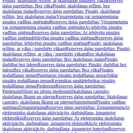
Pisuāri, skalošanas režīms, ar skalošanas malu
Bez vāka
Rezerves
daļas paredzētas: Bez vāka
Pisuāri, skalošanas režīms, bez
skalošanas malas
Rezerves daļas paredzētas: Pisuāri, skalošanas
režīms, bez skalošanas malas
Virsapmetuma vai zemapmetuma
pisuāru vadības sistēmām
Rezerves daļas paredzētas: Virsapmetuma
vai zemapmetuma pisuāru vadības sistēmām
Ar iebūvētu pisuāru
vadības sistēmu
Rezerves daļas paredzētas: Ar iebūvētu pisuāru
vadības sistēmu
Iebūvētai pisuāru vadības sistēmai
Rezerves daļas
paredzētas: Iebūvētai pisuāru vadības sistēmai
Pisuāri, skalošanas
režīms, ar vāku / paredzēts vākam
Rezerves daļas paredzētas: Pisuāri,
skalošanas režīms, ar vāku / paredzēts vākam
Bez skalošanas
malas
Rezerves daļas paredzētas: Bez skalošanas malas
Pisuāri,
darbībai bez ūdens
Rezerves daļas paredzētas: Pisuāri, darbībai bez
ūdens
Bez vāka
Rezerves daļas paredzētas: Bez vāka
Pisuāru
nodalīšanas sienas
Plastmasas pisuāru nodalīšanas sienas
Stikla
pisuāru nodalīšanas sienas
Keramikas sanitārtehnikas pisuāru
nodalīšanas sienas
Piederumi
Rezerves daļas paredzētas:
Piederumi
Sifoni un sifonu piederumi
Skalošanas caurules,
skalošanas līkumi un pārejas
Rezerves daļas paredzētas: Skalošanas
caurules, skalošanas līkumi un pārejas
Stiprinājumi
Pisuāru vadības
sistēmas
Zemapmetuma
Rezerves daļas paredzētas: Zemapmetuma
Ar
elektronisku skalošanas aktivizāciju, darbināšana, izmantojot
elektrotīklu
Rezerves daļas paredzētas: Ar elektronisku skalošanas
aktivizāciju, darbināšana, izmantojot elektrotīklu
Ar elektronisku
skalošanas aktivizāciju, darbināšana, izmantojot baterijas
Rezerves