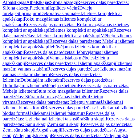
Atbalstkājas
Atbalstkājas
Sifona aizsegi
Rezerves daļas paredzētas:
Sifona aizsegi
Piederumi
Izplūdes vāciņš
Dvieļu
turētājs
Stiprinājumi
Dekoratīvās apmales
Izlietnes komplekti ar
apakšskapi
Roku mazgāšanas izlietnes komplekti ar
apakšskapi
Rezerves daļas paredzētas: Roku mazgāšanas izlietnes
komplekti ar apakšskapi
Izlietnes komplekti ar apakšskapi
Rezerves
daļas paredzētas: Izlietnes komplekti ar apakšskapi
Mēbeļu izlietnes
komplekti ar apakšskapi
Rezerves daļas paredzētas: Mēbeļu izlietnes
komplekti ar apakšskapi
Iebūvējamas izlietnes komplekti ar
apakšskapi
Rezerves daļas paredzētas: Iebūvējamas izlietnes
komplekti ar apakšskapi
Vannas istabas mēbeles
Izlietņu
apakšskapji
Rezerves daļas paredzētas: Izlietņu apakšskapji
Izlietnes
mazām vannas istabām
Rezerves daļas paredzētas: Izlietnes mazām
vannas istabām
Izlietnēm
Rezerves daļas paredzētas:
Izlietnēm
Dubultajām izlietnēm
Rezerves daļas paredzētas:
Dubultajām izlietnēm
Mēbeļu izlietnēm
Rezerves daļas paredzētas:
Mēbeļu izlietnēm
Stūra roku mazgāšanas izlietnēm
Rezerves daļas
paredzētas: Stūra roku mazgāšanas izlietnēm
Izlietņu
virsmas
Rezerves daļas paredzētas: Izlietņu virsmas
Uzliekamai
izlietnei bļodas formā
Rezerves daļas paredzētas: Uzliekamai izlietnei
bļodas formā
Uzliekamai izlietnei taisnstūra
Rezerves daļas
paredzētas: Uzliekamai izlietnei taisnstūra
Sānu skapji
Rezerves daļas
paredzētas: Sānu skapji
Zemi sānu skapji
Rezerves daļas paredzētas:
Zemi sānu skapji
Augsti skapji
Rezerves daļas paredzētas: Augsti
skapji
Vidēji augsti skapji
Rezerves daļas paredzētas: Vidēji augsti