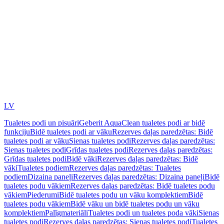
LV
Tualetes podi un pisuāri
Geberit AquaClean tualetes podi ar bidē
funkciju
Bidē tualetes podi ar vāku
Rezerves daļas paredzētas: Bidē
tualetes podi ar vāku
Sienas tualetes podi
Rezerves daļas paredzētas:
Sienas tualetes podi
Grīdas tualetes podi
Rezerves daļas paredzētas:
Grīdas tualetes podi
Bidē vāki
Rezerves daļas paredzētas: Bidē
vāki
Tualetes podiem
Rezerves daļas paredzētas: Tualetes
podiem
Dizaina paneļi
Rezerves daļas paredzētas: Dizaina paneļi
Bidē
tualetes podu vākiem
Rezerves daļas paredzētas: Bidē tualetes podu
vākiem
Piederumi
Bidē tualetes podu un vāku komplektiem
Bidē
tualetes podu vākiem
Bidē vāku un bidē tualetes podu un vāku
komplektiem
Palīgmateriāli
Tualetes podi un tualetes poda vāki
Sienas
tualetes podi
Rezerves daļas paredzētas: Sienas tualetes podi
Tualetes