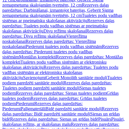
zemapmetuma skalojamām tvertnēm, 12 cm
Rezerves daļas
paredzētas: Darbināšanai, izmantojot baterijas, Geberit Sigma
zemapmetuma skalojamām tvertnēm, 12 cm
Tualetes podu vadības
sistēmas ar pneimatisku skalošanas aktivizāciju
Rezerves daļas
paredzētas: Tualetes podu vadības sistēmas ar pneimatisku
skalošanas aktivizāciju
Divu režīmu skalošanai
Rezerves daļas
paredzētas: Divu režīmu skalošanai
Vienrežīma
noskalošanai
Rezerves daļas paredzētas: Vienrežīma
noskalošanai
Piederumi tualetes podu vadības sistēmām
Rezerves
daļas paredzētas: Piederumi tualetes podu vadības
sistēmām
Montāžas komplekti
Rezerves daļas paredzētas: Montāžas
komplekti
Tualetes podu vadības sistēmām ar elektronisku
skalošanas aktivizāciju
Rezerves daļas paredzētas: Tualetes podu
vadības sistēmām ar elektronisku skalošanas
aktivizāciju
Savienojumi
Geberit Monolith sanitārie moduļi
Tualetes
podiem paredzēti sanitārie moduļi
Rezerves daļas paredzētas:
Tualetes podiem paredzēti sanitārie moduļi
Sienas tualetes
podiem
Rezerves daļas paredzētas: Sienas tualetes podiem
Grīdas
tualetes podiem
Rezerves daļas paredzētas: Grīdas tualetes
podiem
Piederumi
Rezerves daļas paredzētas:
Piederumi
Palīgmateriāli
Bidē paredzēti sanitārie moduļi
Rezerves
daļas paredzētas: Bidē paredzēti sanitārie moduļi
Sienas un grīdas
bidē
Rezerves daļas paredzētas: Sienas un grīdas bidē
Pisuārs
Pisuāri,
skalošanas režīms, ar skalošanas malu
Rezerves daļas paredzētas: