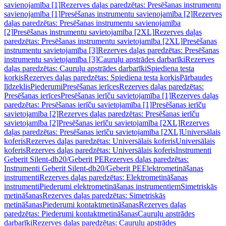
savienojamība [1]
Rezerves daļas paredzētas: Presēšanas instrumentu
savienojamība [1]
Presēšanas instrumentu savienojamība [2]
Rezerves
daļas paredzētas: Presēšanas instrumentu savienojamība
[2]
Presēšanas instrumentu savietojamība [2XL]
Rezerves daļas
paredzētas: Presēšanas instrumentu savietojamība [2XL]
Presēšanas
instrumentu savietojamība [3]
Rezerves daļas paredzētas: Presēšanas
instrumentu savietojamība [3]
Cauruļu apstrādes darbarīki
Rezerves
daļas paredzētas: Cauruļu apstrādes darbarīki
Spiediena testa
korķis
Rezerves daļas paredzētas: Spiediena testa korķis
Pārbaudes
līdzeklis
Piederumi
Presēšanas ierīces
Rezerves daļas paredzētas:
Presēšanas ierīces
Presēšanas ierīču savietojamība [1]
Rezerves daļas
paredzētas: Presēšanas ierīču savietojamība [1]
Presēšanas ierīču
savietojamība [2]
Rezerves daļas paredzētas: Presēšanas ierīču
savietojamība [2]
Presēšanas ierīču savietojamība [2XL]
Rezerves
daļas paredzētas: Presēšanas ierīču savietojamība [2XL]
Universālais
koferis
Rezerves daļas paredzētas: Universālais koferis
Universālais
koferis
Rezerves daļas paredzētas: Universālais koferis
Instrumenti
Geberit Silent-db20/Geberit PE
Rezerves daļas paredzētas:
Instrumenti Geberit Silent-db20/Geberit PE
Elektrometināšanas
instrumenti
Rezerves daļas paredzētas: Elektrometināšanas
instrumenti
Piederumi elektrometināšanas instrumentiem
Simetriskās
metināšanas
Rezerves daļas paredzētas: Simetriskās
metināšanas
Piederumi kontaktmetināšanas
Rezerves daļas
paredzētas: Piederumi kontaktmetināšanas
Cauruļu apstrādes
darbarīki
Rezerves daļas paredzētas: Cauruļu apstrādes