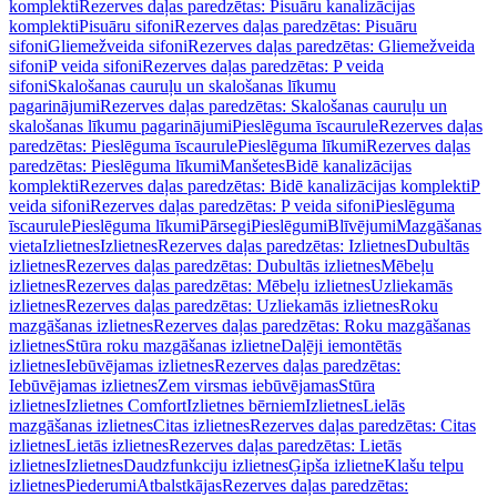
komplekti
Rezerves daļas paredzētas: Pisuāru kanalizācijas
komplekti
Pisuāru sifoni
Rezerves daļas paredzētas: Pisuāru
sifoni
Gliemežveida sifoni
Rezerves daļas paredzētas: Gliemežveida
sifoni
P veida sifoni
Rezerves daļas paredzētas: P veida
sifoni
Skalošanas cauruļu un skalošanas līkumu
pagarinājumi
Rezerves daļas paredzētas: Skalošanas cauruļu un
skalošanas līkumu pagarinājumi
Pieslēguma īscaurule
Rezerves daļas
paredzētas: Pieslēguma īscaurule
Pieslēguma līkumi
Rezerves daļas
paredzētas: Pieslēguma līkumi
Manšetes
Bidē kanalizācijas
komplekti
Rezerves daļas paredzētas: Bidē kanalizācijas komplekti
P
veida sifoni
Rezerves daļas paredzētas: P veida sifoni
Pieslēguma
īscaurule
Pieslēguma līkumi
Pārsegi
Pieslēgumi
Blīvējumi
Mazgāšanas
vieta
Izlietnes
Izlietnes
Rezerves daļas paredzētas: Izlietnes
Dubultās
izlietnes
Rezerves daļas paredzētas: Dubultās izlietnes
Mēbeļu
izlietnes
Rezerves daļas paredzētas: Mēbeļu izlietnes
Uzliekamās
izlietnes
Rezerves daļas paredzētas: Uzliekamās izlietnes
Roku
mazgāšanas izlietnes
Rezerves daļas paredzētas: Roku mazgāšanas
izlietnes
Stūra roku mazgāšanas izlietne
Daļēji iemontētās
izlietnes
Iebūvējamas izlietnes
Rezerves daļas paredzētas:
Iebūvējamas izlietnes
Zem virsmas iebūvējamas
Stūra
izlietnes
Izlietnes Comfort
Izlietnes bērniem
Izlietnes
Lielās
mazgāšanas izlietnes
Citas izlietnes
Rezerves daļas paredzētas: Citas
izlietnes
Lietās izlietnes
Rezerves daļas paredzētas: Lietās
izlietnes
Izlietnes
Daudzfunkciju izlietnes
Ģipša izlietne
Klašu telpu
izlietnes
Piederumi
Atbalstkājas
Rezerves daļas paredzētas: