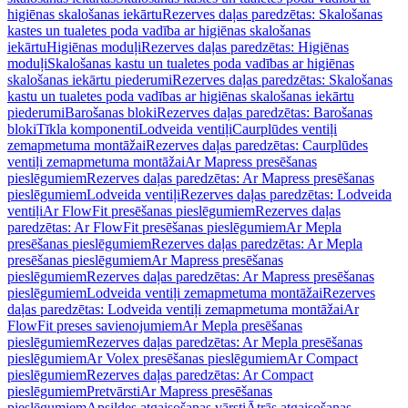
higiēnas skalošanas iekārtu
Rezerves daļas paredzētas: Skalošanas
kastes un tualetes poda vadība ar higiēnas skalošanas
iekārtu
Higiēnas moduļi
Rezerves daļas paredzētas: Higiēnas
moduļi
Skalošanas kastu un tualetes poda vadības ar higiēnas
skalošanas iekārtu piederumi
Rezerves daļas paredzētas: Skalošanas
kastu un tualetes poda vadības ar higiēnas skalošanas iekārtu
piederumi
Barošanas bloki
Rezerves daļas paredzētas: Barošanas
bloki
Tīkla komponenti
Lodveida ventiļi
Caurplūdes ventiļi
zemapmetuma montāžai
Rezerves daļas paredzētas: Caurplūdes
ventiļi zemapmetuma montāžai
Ar Mapress presēšanas
pieslēgumiem
Rezerves daļas paredzētas: Ar Mapress presēšanas
pieslēgumiem
Lodveida ventiļi
Rezerves daļas paredzētas: Lodveida
ventiļi
Ar FlowFit presēšanas pieslēgumiem
Rezerves daļas
paredzētas: Ar FlowFit presēšanas pieslēgumiem
Ar Mepla
presēšanas pieslēgumiem
Rezerves daļas paredzētas: Ar Mepla
presēšanas pieslēgumiem
Ar Mapress presēšanas
pieslēgumiem
Rezerves daļas paredzētas: Ar Mapress presēšanas
pieslēgumiem
Lodveida ventiļi zemapmetuma montāžai
Rezerves
daļas paredzētas: Lodveida ventiļi zemapmetuma montāžai
Ar
FlowFit preses savienojumiem
Ar Mepla presēšanas
pieslēgumiem
Rezerves daļas paredzētas: Ar Mepla presēšanas
pieslēgumiem
Ar Volex presēšanas pieslēgumiem
Ar Compact
pieslēgumiem
Rezerves daļas paredzētas: Ar Compact
pieslēgumiem
Pretvārsti
Ar Mapress presēšanas
pieslēgumiem
Apsildes atgaisošanas vārsti
Ātrās atgaisošanas