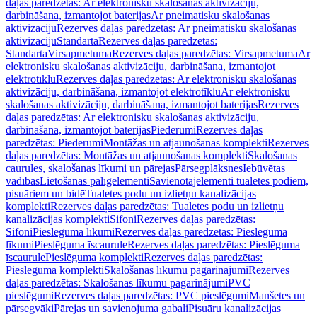
daļas paredzētas: Ar elektronisku skalošanas aktivizāciju,
darbināšana, izmantojot baterijas
Ar pneimatisku skalošanas
aktivizāciju
Rezerves daļas paredzētas: Ar pneimatisku skalošanas
aktivizāciju
Standarta
Rezerves daļas paredzētas:
Standarta
Virsapmetuma
Rezerves daļas paredzētas: Virsapmetuma
Ar
elektronisku skalošanas aktivizāciju, darbināšana, izmantojot
elektrotīklu
Rezerves daļas paredzētas: Ar elektronisku skalošanas
aktivizāciju, darbināšana, izmantojot elektrotīklu
Ar elektronisku
skalošanas aktivizāciju, darbināšana, izmantojot baterijas
Rezerves
daļas paredzētas: Ar elektronisku skalošanas aktivizāciju,
darbināšana, izmantojot baterijas
Piederumi
Rezerves daļas
paredzētas: Piederumi
Montāžas un atjaunošanas komplekti
Rezerves
daļas paredzētas: Montāžas un atjaunošanas komplekti
Skalošanas
caurules, skalošanas līkumi un pārejas
Pārsegplāksnes
Iebūvētas
vadības
Lietošanas palīgelementi
Savienotājelementi tualetes podiem,
pisuāriem un bidē
Tualetes podu un izlietņu kanalizācijas
komplekti
Rezerves daļas paredzētas: Tualetes podu un izlietņu
kanalizācijas komplekti
Sifoni
Rezerves daļas paredzētas:
Sifoni
Pieslēguma līkumi
Rezerves daļas paredzētas: Pieslēguma
līkumi
Pieslēguma īscaurule
Rezerves daļas paredzētas: Pieslēguma
īscaurule
Pieslēguma komplekti
Rezerves daļas paredzētas:
Pieslēguma komplekti
Skalošanas līkumu pagarinājumi
Rezerves
daļas paredzētas: Skalošanas līkumu pagarinājumi
PVC
pieslēgumi
Rezerves daļas paredzētas: PVC pieslēgumi
Manšetes un
pārsegvāki
Pārejas un savienojuma gabali
Pisuāru kanalizācijas