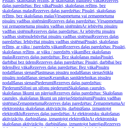
Pisuāri, skalošanas režīms, ar skalošanas malu
Bez vāka
Rezerves
daļas paredzētas: Bez vāka
Pisuāri, skalošanas režīms, bez
skalošanas malas
Rezerves daļas paredzētas: Pisuāri, skalošanas
režīms, bez skalošanas malas
Virsapmetuma vai zemapmetuma
pisuāru vadības sistēmām
Rezerves daļas paredzētas: Virsapmetuma
vai zemapmetuma pisuāru vadības sistēmām
Ar iebūvētu pisuāru
vadības sistēmu
Rezerves daļas paredzētas: Ar iebūvētu pisuāru
vadības sistēmu
Iebūvētai pisuāru vadības sistēmai
Rezerves daļas
paredzētas: Iebūvētai pisuāru vadības sistēmai
Pisuāri, skalošanas
režīms, ar vāku / paredzēts vākam
Rezerves daļas paredzētas: Pisuāri,
skalošanas režīms, ar vāku / paredzēts vākam
Bez skalošanas
malas
Rezerves daļas paredzētas: Bez skalošanas malas
Pisuāri,
darbībai bez ūdens
Rezerves daļas paredzētas: Pisuāri, darbībai bez
ūdens
Bez vāka
Rezerves daļas paredzētas: Bez vāka
Pisuāru
nodalīšanas sienas
Plastmasas pisuāru nodalīšanas sienas
Stikla
pisuāru nodalīšanas sienas
Keramikas sanitārtehnikas pisuāru
nodalīšanas sienas
Piederumi
Rezerves daļas paredzētas:
Piederumi
Sifoni un sifonu piederumi
Skalošanas caurules,
skalošanas līkumi un pārejas
Rezerves daļas paredzētas: Skalošanas
caurules, skalošanas līkumi un pārejas
Stiprinājumi
Pisuāru vadības
sistēmas
Zemapmetuma
Rezerves daļas paredzētas: Zemapmetuma
Ar
elektronisku skalošanas aktivizāciju, darbināšana, izmantojot
elektrotīklu
Rezerves daļas paredzētas: Ar elektronisku skalošanas
aktivizāciju, darbināšana, izmantojot elektrotīklu
Ar elektronisku
skalošanas aktivizāciju, darbināšana, izmantojot baterijas
Rezerves