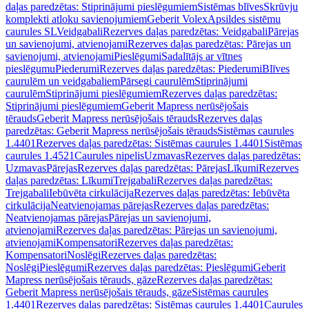
daļas paredzētas: Stiprinājumi pieslēgumiem
Sistēmas blīves
Skrūvju
komplekti atloku savienojumiem
Geberit Volex
Apsildes sistēmu
caurules SL
Veidgabali
Rezerves daļas paredzētas: Veidgabali
Pārejas
un savienojumi, atvienojami
Rezerves daļas paredzētas: Pārejas un
savienojumi, atvienojami
Pieslēgumi
Sadalītājs ar vītnes
pieslēgumu
Piederumi
Rezerves daļas paredzētas: Piederumi
Blīves
caurulēm un veidgabaliem
Pārsegi caurulēm
Stiprinājumi
caurulēm
Stiprinājumi pieslēgumiem
Rezerves daļas paredzētas:
Stiprinājumi pieslēgumiem
Geberit Mapress nerūsējošais
tērauds
Geberit Mapress nerūsējošais tērauds
Rezerves daļas
paredzētas: Geberit Mapress nerūsējošais tērauds
Sistēmas caurules
1.4401
Rezerves daļas paredzētas: Sistēmas caurules 1.4401
Sistēmas
caurules 1.4521
Caurules nipelis
Uzmavas
Rezerves daļas paredzētas:
Uzmavas
Pārejas
Rezerves daļas paredzētas: Pārejas
Līkumi
Rezerves
daļas paredzētas: Līkumi
Trejgabali
Rezerves daļas paredzētas:
Trejgabali
Iebūvēta cirkulācija
Rezerves daļas paredzētas: Iebūvēta
cirkulācija
Neatvienojamas pārejas
Rezerves daļas paredzētas:
Neatvienojamas pārejas
Pārejas un savienojumi,
atvienojami
Rezerves daļas paredzētas: Pārejas un savienojumi,
atvienojami
Kompensatori
Rezerves daļas paredzētas:
Kompensatori
Noslēgi
Rezerves daļas paredzētas:
Noslēgi
Pieslēgumi
Rezerves daļas paredzētas: Pieslēgumi
Geberit
Mapress nerūsējošais tērauds, gāze
Rezerves daļas paredzētas:
Geberit Mapress nerūsējošais tērauds, gāze
Sistēmas caurules
1.4401
Rezerves daļas paredzētas: Sistēmas caurules 1.4401
Caurules