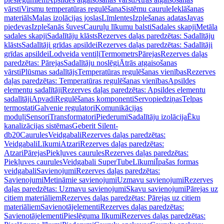
vārsti
Virsmu temperatūras regulēšana
Sistēmu caurule
Ieklāšanas
materiāls
Malas izolācijas joslas
Līmlentes
Izplešanas adatas
Javas
piedevas
Izplešanās šuves
Cauruļu līkumu balsti
Sadales skapji
Metāla
sadales skapji
Sadalītāju klāsts
Rezerves daļas paredzētas: Sadalītāju
klāsts
Sadalītāji grīdas apsildei
Rezerves daļas paredzētas: Sadalītāji
grīdas apsildei
Lodveida ventiļi
Termometrs
Pārejas
Rezerves daļas
paredzētas: Pārejas
Sadalītāju noslēgi
Ātrās atgaisošanas
vārsti
Plūsmas sadalītājs
Temperatūras regulēšanas vienības
Rezerves
daļas paredzētas: Temperatūras regulēšanas vienības
Apsildes
elementu sadalītāji
Rezerves daļas paredzētas: Apsildes elementu
sadalītāji
Apvadi
Regulēšanas komponenti
Servopiedziņas
Telpas
termostati
Galvenie regulatori
Komunikācijas
moduļi
Sensori
Transformatori
Piederumi
Sadalītāju izolācija
Ēku
kanalizācijas sistēmas
Geberit Silent-
db20
Caurules
Veidgabali
Rezerves daļas paredzētas:
Veidgabali
Līkumi
Atzari
Rezerves daļas paredzētas:
Atzari
Pārejas
Piekļuves caurules
Rezerves daļas paredzētas:
Piekļuves caurules
Veidgabali SuperTube
Līkumi
Īpašas formas
veidgabali
Savienojumi
Rezerves daļas paredzētas:
Savienojumi
Metināmie savienojumi
Uzmavu savienojumi
Rezerves
daļas paredzētas: Uzmavu savienojumi
Skavu savienojumi
Pārejas uz
citiem materiāliem
Rezerves daļas paredzētas: Pārejas uz citiem
materiāliem
Savienotājelementi
Rezerves daļas paredzētas:
Savienotājelementi
Pieslēguma līkumi
Rezerves daļas paredzētas: