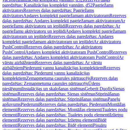
paredzētas: Kanalizācijas komplekti vannām, d52
Pagriežams
aktivizators
Rezerves daļas paredzētas: Pagriežams
aktivizators
Apdares komplekti pagriežamam aktivizatoram
Rezerves
daļas paredzētas: Apdares komplekti pagriežamam aktivizatoram
Ar
pagriežamu aktivizatoru un ieplūdi
Rezerves daļas paredzētas: Ar
pagriežamu aktivizatoru un ieplūdi
Apdares komplekti pagriežamam
aktivizatoram un ieplūdei
Rezerves daļas paredzētas: Apdares
komplekti pagriežamam aktivizatoram un ieplūdei
Ar aktivizatoru
PushControl
Rezerves daļas paredzētas: Ar aktivizatoru
PushControl
Apdares komplekti aktivizatoram PushControl
Rezerves
daļas paredzētas: Apdares komplekti aktivizatoram PushControl
Ar
vārstu aizbāžņiem
Rezerves daļas paredzētas: Ar vārstu
aizbāžņiem
Piederumi vannu kanalizācijas komplektiem
Rezerves
daļas paredzētas: Piederumi vannu kanalizācijas
komplektiem
Zemapmetuma caurules pārtraucējs
Rezerves daļas
paredzētas: Zemapmetuma caurules pārtraucējs
Ūdens
pieslēgumi
Instalācijas un skalošanas sistēmas
Geberit Duofix
Sienas
sistēmas
Rezerves daļas paredzētas: Sienas sistēmas
Stiprināšanas
sistēmas
Rezerves daļas paredzētas: Stiprināšanas sistēmas
Paneļu
apšuvums
Piederumi
Rezerves daļas paredzētas: Piederumi
Montāžas
elementi
Rezerves daļas paredzētas: Montāžas elementi
Tualetes podu
elementi
Rezerves daļas paredzētas: Tualetes podu elementi
Izlietņu
elementi
Rezerves daļas paredzētas: Izlietņu elementi
Bidē
elementi
Rezerves daļas paredzētas: Bidē elementi
Pisuāru