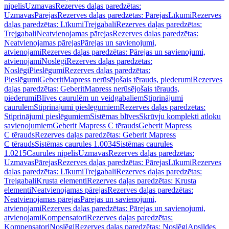
nipelis
Uzmavas
Rezerves daļas paredzētas:
Uzmavas
Pārejas
Rezerves daļas paredzētas: Pārejas
Līkumi
Rezerves
daļas paredzētas: Līkumi
Trejgabali
Rezerves daļas paredzētas:
Trejgabali
Neatvienojamas pārejas
Rezerves daļas paredzētas:
Neatvienojamas pārejas
Pārejas un savienojumi,
atvienojami
Rezerves daļas paredzētas: Pārejas un savienojumi,
atvienojami
Noslēgi
Rezerves daļas paredzētas:
Noslēgi
Pieslēgumi
Rezerves daļas paredzētas:
Pieslēgumi
GeberitMapress nerūsējošais tērauds, piederumi
Rezerves
daļas paredzētas: GeberitMapress nerūsējošais tērauds,
piederumi
Blīves caurulēm un veidgabaliem
Stiprinājumi
caurulēm
Stiprinājumi pieslēgumiem
Rezerves daļas paredzētas:
Stiprinājumi pieslēgumiem
Sistēmas blīves
Skrūvju komplekti atloku
savienojumiem
Geberit Mapress C tērauds
Geberit Mapress
C tērauds
Rezerves daļas paredzētas: Geberit Mapress
C tērauds
Sistēmas caurules 1.0034
Sistēmas caurules
1.0215
Caurules nipelis
Uzmavas
Rezerves daļas paredzētas:
Uzmavas
Pārejas
Rezerves daļas paredzētas: Pārejas
Līkumi
Rezerves
daļas paredzētas: Līkumi
Trejgabali
Rezerves daļas paredzētas:
Trejgabali
Krusta elementi
Rezerves daļas paredzētas: Krusta
elementi
Neatvienojamas pārejas
Rezerves daļas paredzētas:
Neatvienojamas pārejas
Pārejas un savienojumi,
atvienojami
Rezerves daļas paredzētas: Pārejas un savienojumi,
atvienojami
Kompensatori
Rezerves daļas paredzētas:
Kompensatori
Noslēgi
Rezerves daļas paredzētas: Noslēgi
Apsildes