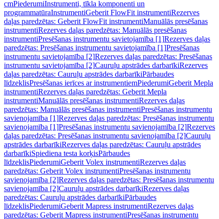
cm
Piederumi
Instrumenti, tīkla komponenti un
programmatūra
Instrumenti
Geberit FlowFit instrumenti
Rezerves
daļas paredzētas: Geberit FlowFit instrumenti
Manuālās presēšanas
instrumenti
Rezerves daļas paredzētas: Manuālās presēšanas
instrumenti
Presēšanas instrumentu savietojamība [1]
Rezerves daļas
paredzētas: Presēšanas instrumentu savietojamība [1]
Presēšanas
instrumentu savietojamība [2]
Rezerves daļas paredzētas: Presēšanas
instrumentu savietojamība [2]
Cauruļu apstrādes darbarīki
Rezerves
daļas paredzētas: Cauruļu apstrādes darbarīki
Pārbaudes
līdzeklis
Presēšanas ierīces ar instrumentiem
Piederumi
Geberit Mepla
instrumenti
Rezerves daļas paredzētas: Geberit Mepla
instrumenti
Manuālās presēšanas instrumenti
Rezerves daļas
paredzētas: Manuālās presēšanas instrumenti
Presēšanas instrumentu
savienojamība [1]
Rezerves daļas paredzētas: Presēšanas instrumentu
savienojamība [1]
Presēšanas instrumentu savienojamība [2]
Rezerves
daļas paredzētas: Presēšanas instrumentu savienojamība [2]
Cauruļu
apstrādes darbarīki
Rezerves daļas paredzētas: Cauruļu apstrādes
darbarīki
Spiediena testa korķis
Pārbaudes
līdzeklis
Piederumi
Geberit Volex instrumenti
Rezerves daļas
paredzētas: Geberit Volex instrumenti
Presēšanas instrumentu
savienojamība [2]
Rezerves daļas paredzētas: Presēšanas instrumentu
savienojamība [2]
Cauruļu apstrādes darbarīki
Rezerves daļas
paredzētas: Cauruļu apstrādes darbarīki
Pārbaudes
līdzeklis
Piederumi
Geberit Mapress instrumenti
Rezerves daļas
paredzētas: Geberit Mapress instrumenti
Presēšanas instrumentu