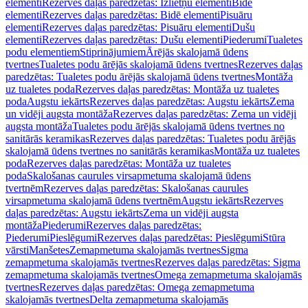
elementi
Rezerves daļas paredzētas: Izlietņu elementi
Bidē
elementi
Rezerves daļas paredzētas: Bidē elementi
Pisuāru
elementi
Rezerves daļas paredzētas: Pisuāru elementi
Dušu
elementi
Rezerves daļas paredzētas: Dušu elementi
Piederumi
Tualetes
podu elementiem
Stiprinājumiem
Ārējās skalojamā ūdens
tvertnes
Tualetes podu ārējās skalojamā ūdens tvertnes
Rezerves daļas
paredzētas: Tualetes podu ārējās skalojamā ūdens tvertnes
Montāža
uz tualetes poda
Rezerves daļas paredzētas: Montāža uz tualetes
poda
Augstu iekārts
Rezerves daļas paredzētas: Augstu iekārts
Zema
un vidēji augsta montāža
Rezerves daļas paredzētas: Zema un vidēji
augsta montāža
Tualetes podu ārējās skalojamā ūdens tvertnes no
sanitārās keramikas
Rezerves daļas paredzētas: Tualetes podu ārējās
skalojamā ūdens tvertnes no sanitārās keramikas
Montāža uz tualetes
poda
Rezerves daļas paredzētas: Montāža uz tualetes
poda
Skalošanas caurules virsapmetuma skalojamā ūdens
tvertnēm
Rezerves daļas paredzētas: Skalošanas caurules
virsapmetuma skalojamā ūdens tvertnēm
Augstu iekārts
Rezerves
daļas paredzētas: Augstu iekārts
Zema un vidēji augsta
montāža
Piederumi
Rezerves daļas paredzētas:
Piederumi
Pieslēgumi
Rezerves daļas paredzētas: Pieslēgumi
Stūra
vārsti
Manšetes
Zemapmetuma skalojamās tvertnes
Sigma
zemapmetuma skalojamās tvertnes
Rezerves daļas paredzētas: Sigma
zemapmetuma skalojamās tvertnes
Omega zemapmetuma skalojamās
tvertnes
Rezerves daļas paredzētas: Omega zemapmetuma
skalojamās tvertnes
Delta zemapmetuma skalojamās