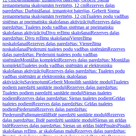
zemapmetuma skalojamām tvertnēm, 12 cm
Rezerves daļas
paredzētas: Darbināšanai, izmantojot baterijas, Geberit Sigma
zemapmetuma skalojamām tvertnēm, 12 cm
Tualetes podu vadības
sistēmas ar pneimatisku skalošanas aktivizāciju
Rezerves daļas
paredzētas: Tualetes podu vadības sistēmas ar pneimatisku
skalošanas aktivizāciju
Divu režīmu skalošanai
Rezerves daļas
paredzētas: Divu režīmu skalošanai
Vienrežīma
noskalošanai
Rezerves daļas paredzētas: Vienrežīma
noskalošanai
Piederumi tualetes podu vadības sistēmām
Rezerves
daļas paredzētas: Piederumi tualetes podu vadības
sistēmām
Montāžas komplekti
Rezerves daļas paredzētas: Montāžas
komplekti
Tualetes podu vadības sistēmām ar elektronisku
skalošanas aktivizāciju
Rezerves daļas paredzētas: Tualetes podu
vadības sistēmām ar elektronisku skalošanas
aktivizāciju
Savienojumi
Geberit Monolith sanitārie moduļi
Tualetes
podiem paredzēti sanitārie moduļi
Rezerves daļas paredzētas:
Tualetes podiem paredzēti sanitārie moduļi
Sienas tualetes
podiem
Rezerves daļas paredzētas: Sienas tualetes podiem
Grīdas
tualetes podiem
Rezerves daļas paredzētas: Grīdas tualetes
podiem
Piederumi
Rezerves daļas paredzētas:
Piederumi
Palīgmateriāli
Bidē paredzēti sanitārie moduļi
Rezerves
daļas paredzētas: Bidē paredzēti sanitārie moduļi
Sienas un grīdas
bidē
Rezerves daļas paredzētas: Sienas un grīdas bidē
Pisuārs
Pisuāri,
skalošanas režīms, ar skalošanas malu
Rezerves daļas paredzētas: