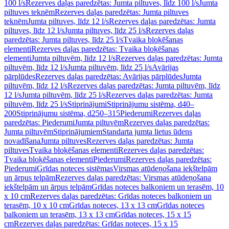
100 l/s
Rezerves daļas paredzētas: Jumta piltuves, līdz 100 l/s
Jumta
piltuves teknēm
Rezerves daļas paredzētas: Jumta piltuves
teknēm
Jumta piltuves, līdz 12 l/s
Rezerves daļas paredzētas: Jumta
piltuves, līdz 12 l/s
Jumta piltuves, līdz 25 l/s
Rezerves daļas
paredzētas: Jumta piltuves, līdz 25 l/s
Tvaika bloķēšanas
elementi
Rezerves daļas paredzētas: Tvaika bloķēšanas
elementi
Jumta piltuvēm, līdz 12 l/s
Rezerves daļas paredzētas: Jumta
piltuvēm, līdz 12 l/s
Jumta piltuvēm, līdz 25 l/s
Avārijas
pārplūdes
Rezerves daļas paredzētas: Avārijas pārplūdes
Jumta
piltuvēm, līdz 12 l/s
Rezerves daļas paredzētas: Jumta piltuvēm, līdz
12 l/s
Jumta piltuvēm, līdz 25 l/s
Rezerves daļas paredzētas: Jumta
piltuvēm, līdz 25 l/s
Stiprinājumi
Stiprinājumu sistēma, d40–
200
Stiprinājumu sistēma, d250–315
Piederumi
Rezerves daļas
paredzētas: Piederumi
Jumta piltuvēm
Rezerves daļas paredzētas:
Jumta piltuvēm
Stiprinājumiem
Standarta jumta lietus ūdens
novadīšana
Jumta piltuves
Rezerves daļas paredzētas: Jumta
piltuves
Tvaika bloķēšanas elementi
Rezerves daļas paredzētas:
Tvaika bloķēšanas elementi
Piederumi
Rezerves daļas paredzētas:
Piederumi
Grīdas noteces sistēmas
Virsmas atūdeņošana iekštelpām
un ārpus telpām
Rezerves daļas paredzētas: Virsmas atūdeņošana
iekštelpām un ārpus telpām
Grīdas noteces balkoniem un terasēm, 10
x 10 cm
Rezerves daļas paredzētas: Grīdas noteces balkoniem un
terasēm, 10 x 10 cm
Grīdas noteces, 13 x 13 cm
Grīdas noteces
balkoniem un terasēm, 13 x 13 cm
Grīdas noteces, 15 x 15
cm
Rezerves daļas paredzētas: Grīdas noteces, 15 x 15