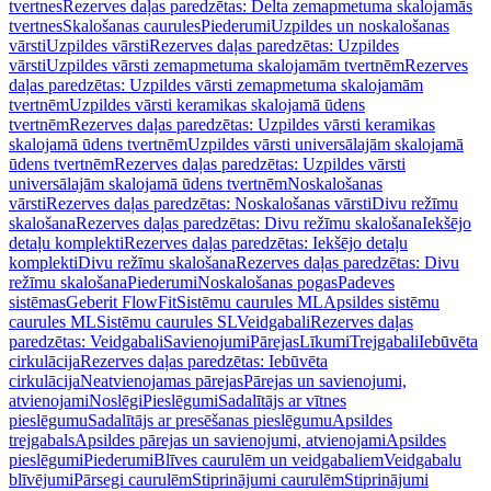
tvertnes
Rezerves daļas paredzētas: Delta zemapmetuma skalojamās
tvertnes
Skalošanas caurules
Piederumi
Uzpildes un noskalošanas
vārsti
Uzpildes vārsti
Rezerves daļas paredzētas: Uzpildes
vārsti
Uzpildes vārsti zemapmetuma skalojamām tvertnēm
Rezerves
daļas paredzētas: Uzpildes vārsti zemapmetuma skalojamām
tvertnēm
Uzpildes vārsti keramikas skalojamā ūdens
tvertnēm
Rezerves daļas paredzētas: Uzpildes vārsti keramikas
skalojamā ūdens tvertnēm
Uzpildes vārsti universālajām skalojamā
ūdens tvertnēm
Rezerves daļas paredzētas: Uzpildes vārsti
universālajām skalojamā ūdens tvertnēm
Noskalošanas
vārsti
Rezerves daļas paredzētas: Noskalošanas vārsti
Divu režīmu
skalošana
Rezerves daļas paredzētas: Divu režīmu skalošana
Iekšējo
detaļu komplekti
Rezerves daļas paredzētas: Iekšējo detaļu
komplekti
Divu režīmu skalošana
Rezerves daļas paredzētas: Divu
režīmu skalošana
Piederumi
Noskalošanas pogas
Padeves
sistēmas
Geberit FlowFit
Sistēmu caurules ML
Apsildes sistēmu
caurules ML
Sistēmu caurules SL
Veidgabali
Rezerves daļas
paredzētas: Veidgabali
Savienojumi
Pārejas
Līkumi
Trejgabali
Iebūvēta
cirkulācija
Rezerves daļas paredzētas: Iebūvēta
cirkulācija
Neatvienojamas pārejas
Pārejas un savienojumi,
atvienojami
Noslēgi
Pieslēgumi
Sadalītājs ar vītnes
pieslēgumu
Sadalītājs ar presēšanas pieslēgumu
Apsildes
trejgabals
Apsildes pārejas un savienojumi, atvienojami
Apsildes
pieslēgumi
Piederumi
Blīves caurulēm un veidgabaliem
Veidgabalu
blīvējumi
Pārsegi caurulēm
Stiprinājumi caurulēm
Stiprinājumi