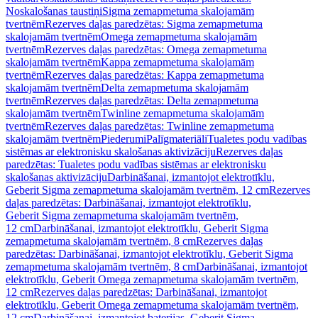
Noskalošanas taustiņi
Sigma zemapmetuma skalojamām
tvertnēm
Rezerves daļas paredzētas: Sigma zemapmetuma
skalojamām tvertnēm
Omega zemapmetuma skalojamām
tvertnēm
Rezerves daļas paredzētas: Omega zemapmetuma
skalojamām tvertnēm
Kappa zemapmetuma skalojamām
tvertnēm
Rezerves daļas paredzētas: Kappa zemapmetuma
skalojamām tvertnēm
Delta zemapmetuma skalojamām
tvertnēm
Rezerves daļas paredzētas: Delta zemapmetuma
skalojamām tvertnēm
Twinline zemapmetuma skalojamām
tvertnēm
Rezerves daļas paredzētas: Twinline zemapmetuma
skalojamām tvertnēm
Piederumi
Palīgmateriāli
Tualetes podu vadības
sistēmas ar elektronisku skalošanas aktivizāciju
Rezerves daļas
paredzētas: Tualetes podu vadības sistēmas ar elektronisku
skalošanas aktivizāciju
Darbināšanai, izmantojot elektrotīklu,
Geberit Sigma zemapmetuma skalojamām tvertnēm, 12 cm
Rezerves
daļas paredzētas: Darbināšanai, izmantojot elektrotīklu,
Geberit Sigma zemapmetuma skalojamām tvertnēm,
12 cm
Darbināšanai, izmantojot elektrotīklu, Geberit Sigma
zemapmetuma skalojamām tvertnēm, 8 cm
Rezerves daļas
paredzētas: Darbināšanai, izmantojot elektrotīklu, Geberit Sigma
zemapmetuma skalojamām tvertnēm, 8 cm
Darbināšanai, izmantojot
elektrotīklu, Geberit Omega zemapmetuma skalojamām tvertnēm,
12 cm
Rezerves daļas paredzētas: Darbināšanai, izmantojot
elektrotīklu, Geberit Omega zemapmetuma skalojamām tvertnēm,
12 cm
Darbināšanai, izmantojot baterijas, Geberit Sigma