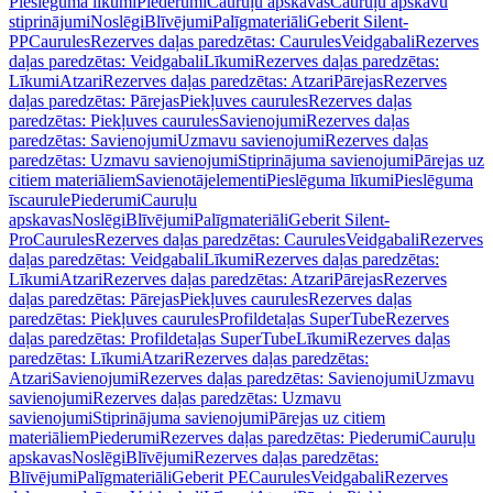
Pieslēguma līkumi
Piederumi
Cauruļu apskavas
Cauruļu apskavu
stiprinājumi
Noslēgi
Blīvējumi
Palīgmateriāli
Geberit Silent-
PP
Caurules
Rezerves daļas paredzētas: Caurules
Veidgabali
Rezerves
daļas paredzētas: Veidgabali
Līkumi
Rezerves daļas paredzētas:
Līkumi
Atzari
Rezerves daļas paredzētas: Atzari
Pārejas
Rezerves
daļas paredzētas: Pārejas
Piekļuves caurules
Rezerves daļas
paredzētas: Piekļuves caurules
Savienojumi
Rezerves daļas
paredzētas: Savienojumi
Uzmavu savienojumi
Rezerves daļas
paredzētas: Uzmavu savienojumi
Stiprinājuma savienojumi
Pārejas uz
citiem materiāliem
Savienotājelementi
Pieslēguma līkumi
Pieslēguma
īscaurule
Piederumi
Cauruļu
apskavas
Noslēgi
Blīvējumi
Palīgmateriāli
Geberit Silent-
Pro
Caurules
Rezerves daļas paredzētas: Caurules
Veidgabali
Rezerves
daļas paredzētas: Veidgabali
Līkumi
Rezerves daļas paredzētas:
Līkumi
Atzari
Rezerves daļas paredzētas: Atzari
Pārejas
Rezerves
daļas paredzētas: Pārejas
Piekļuves caurules
Rezerves daļas
paredzētas: Piekļuves caurules
Profildetaļas SuperTube
Rezerves
daļas paredzētas: Profildetaļas SuperTube
Līkumi
Rezerves daļas
paredzētas: Līkumi
Atzari
Rezerves daļas paredzētas:
Atzari
Savienojumi
Rezerves daļas paredzētas: Savienojumi
Uzmavu
savienojumi
Rezerves daļas paredzētas: Uzmavu
savienojumi
Stiprinājuma savienojumi
Pārejas uz citiem
materiāliem
Piederumi
Rezerves daļas paredzētas: Piederumi
Cauruļu
apskavas
Noslēgi
Blīvējumi
Rezerves daļas paredzētas:
Blīvējumi
Palīgmateriāli
Geberit PE
Caurules
Veidgabali
Rezerves