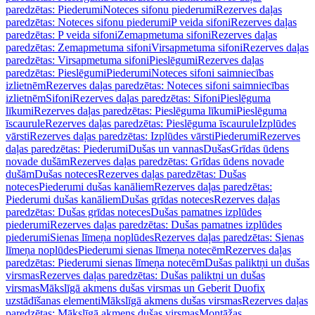
paredzētas: Piederumi
Noteces sifonu piederumi
Rezerves daļas
paredzētas: Noteces sifonu piederumi
P veida sifoni
Rezerves daļas
paredzētas: P veida sifoni
Zemapmetuma sifoni
Rezerves daļas
paredzētas: Zemapmetuma sifoni
Virsapmetuma sifoni
Rezerves daļas
paredzētas: Virsapmetuma sifoni
Pieslēgumi
Rezerves daļas
paredzētas: Pieslēgumi
Piederumi
Noteces sifoni saimniecības
izlietnēm
Rezerves daļas paredzētas: Noteces sifoni saimniecības
izlietnēm
Sifoni
Rezerves daļas paredzētas: Sifoni
Pieslēguma
līkumi
Rezerves daļas paredzētas: Pieslēguma līkumi
Pieslēguma
īscaurule
Rezerves daļas paredzētas: Pieslēguma īscaurule
Izplūdes
vārsti
Rezerves daļas paredzētas: Izplūdes vārsti
Piederumi
Rezerves
daļas paredzētas: Piederumi
Dušas un vannas
Dušas
Grīdas ūdens
novade dušām
Rezerves daļas paredzētas: Grīdas ūdens novade
dušām
Dušas noteces
Rezerves daļas paredzētas: Dušas
noteces
Piederumi dušas kanāliem
Rezerves daļas paredzētas:
Piederumi dušas kanāliem
Dušas grīdas noteces
Rezerves daļas
paredzētas: Dušas grīdas noteces
Dušas pamatnes izplūdes
piederumi
Rezerves daļas paredzētas: Dušas pamatnes izplūdes
piederumi
Sienas līmeņa noplūdes
Rezerves daļas paredzētas: Sienas
līmeņa noplūdes
Piederumi sienas līmeņa notecēm
Rezerves daļas
paredzētas: Piederumi sienas līmeņa notecēm
Dušas paliktņi un dušas
virsmas
Rezerves daļas paredzētas: Dušas paliktņi un dušas
virsmas
Mākslīgā akmens dušas virsmas un Geberit Duofix
uzstādīšanas elementi
Mākslīgā akmens dušas virsmas
Rezerves daļas
paredzētas: Mākslīgā akmens dušas virsmas
Montāžas