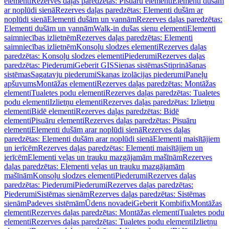
elementi
Rezerves daļas paredzētas: Pisuāru elementi
Elementi dušām
ar noplūdi sienā
Rezerves daļas paredzētas: Elementi dušām ar
noplūdi sienā
Elementi dušām un vannām
Rezerves daļas paredzētas:
Elementi dušām un vannām
Walk-in dušas sienu elementi
Elementi
saimniecības izlietnēm
Rezerves daļas paredzētas: Elementi
saimniecības izlietnēm
Konsoļu slodzes elementi
Rezerves daļas
paredzētas: Konsoļu slodzes elementi
Piederumi
Rezerves daļas
paredzētas: Piederumi
Geberit GIS
Sienas sistēmas
Stiprināšanas
sistēmas
Sagatavju piederumi
Skaņas izolācijas piederumi
Paneļu
apšuvums
Montāžas elementi
Rezerves daļas paredzētas: Montāžas
elementi
Tualetes podu elementi
Rezerves daļas paredzētas: Tualetes
podu elementi
Izlietņu elementi
Rezerves daļas paredzētas: Izlietņu
elementi
Bidē elementi
Rezerves daļas paredzētas: Bidē
elementi
Pisuāru elementi
Rezerves daļas paredzētas: Pisuāru
elementi
Elementi dušām arar noplūdi sienā
Rezerves daļas
paredzētas: Elementi dušām arar noplūdi sienā
Elementi maisītājiem
un ierīcēm
Rezerves daļas paredzētas: Elementi maisītājiem un
ierīcēm
Elementi veļas un trauku mazgājamām mašīnām
Rezerves
daļas paredzētas: Elementi veļas un trauku mazgājamām
mašīnām
Konsoļu slodzes elementi
Piederumi
Rezerves daļas
paredzētas: Piederumi
Piederumi
Rezerves daļas paredzētas:
Piederumi
Sistēmas sienām
Rezerves daļas paredzētas: Sistēmas
sienām
Padeves sistēmām
Ūdens novadei
Geberit Kombifix
Montāžas
elementi
Rezerves daļas paredzētas: Montāžas elementi
Tualetes podu
elementi
Rezerves daļas paredzētas: Tualetes podu elementi
Izlietņu