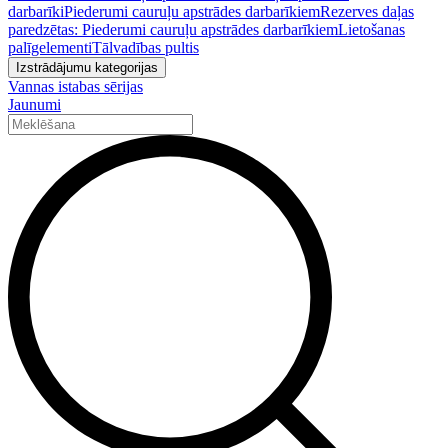
darbarīki
Piederumi cauruļu apstrādes darbarīkiem
Rezerves daļas
paredzētas: Piederumi cauruļu apstrādes darbarīkiem
Lietošanas
palīgelementi
Tālvadības pultis
Izstrādājumu kategorijas
Vannas istabas sērijas
Jaunumi