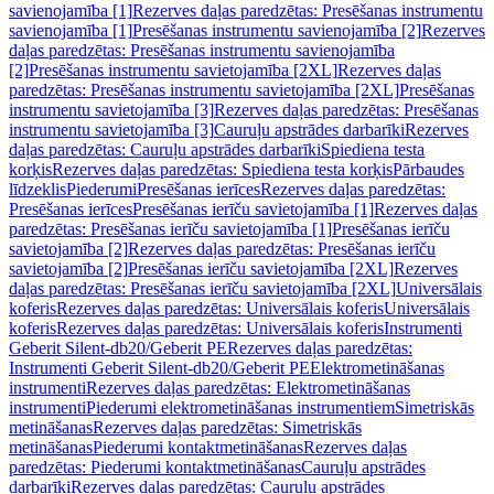
savienojamība [1]
Rezerves daļas paredzētas: Presēšanas instrumentu
savienojamība [1]
Presēšanas instrumentu savienojamība [2]
Rezerves
daļas paredzētas: Presēšanas instrumentu savienojamība
[2]
Presēšanas instrumentu savietojamība [2XL]
Rezerves daļas
paredzētas: Presēšanas instrumentu savietojamība [2XL]
Presēšanas
instrumentu savietojamība [3]
Rezerves daļas paredzētas: Presēšanas
instrumentu savietojamība [3]
Cauruļu apstrādes darbarīki
Rezerves
daļas paredzētas: Cauruļu apstrādes darbarīki
Spiediena testa
korķis
Rezerves daļas paredzētas: Spiediena testa korķis
Pārbaudes
līdzeklis
Piederumi
Presēšanas ierīces
Rezerves daļas paredzētas:
Presēšanas ierīces
Presēšanas ierīču savietojamība [1]
Rezerves daļas
paredzētas: Presēšanas ierīču savietojamība [1]
Presēšanas ierīču
savietojamība [2]
Rezerves daļas paredzētas: Presēšanas ierīču
savietojamība [2]
Presēšanas ierīču savietojamība [2XL]
Rezerves
daļas paredzētas: Presēšanas ierīču savietojamība [2XL]
Universālais
koferis
Rezerves daļas paredzētas: Universālais koferis
Universālais
koferis
Rezerves daļas paredzētas: Universālais koferis
Instrumenti
Geberit Silent-db20/Geberit PE
Rezerves daļas paredzētas:
Instrumenti Geberit Silent-db20/Geberit PE
Elektrometināšanas
instrumenti
Rezerves daļas paredzētas: Elektrometināšanas
instrumenti
Piederumi elektrometināšanas instrumentiem
Simetriskās
metināšanas
Rezerves daļas paredzētas: Simetriskās
metināšanas
Piederumi kontaktmetināšanas
Rezerves daļas
paredzētas: Piederumi kontaktmetināšanas
Cauruļu apstrādes
darbarīki
Rezerves daļas paredzētas: Cauruļu apstrādes