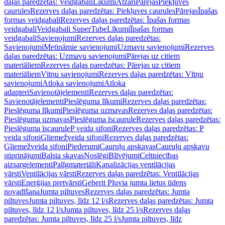
daļas paredzētas: Veidgabali
Līkumi
Atzari
Pārejas
Piekļuves
caurules
Rezerves daļas paredzētas: Piekļuves caurules
Pārejas
Īpašas
formas veidgabali
Rezerves daļas paredzētas: Īpašas formas
veidgabali
Veidgabali SuperTube
Līkumi
Īpašas formas
veidgabali
Savienojumi
Rezerves daļas paredzētas:
Savienojumi
Metināmie savienojumi
Uzmavu savienojumi
Rezerves
daļas paredzētas: Uzmavu savienojumi
Pārejas uz citiem
materiāliem
Rezerves daļas paredzētas: Pārejas uz citiem
materiāliem
Vītņu savienojumi
Rezerves daļas paredzētas: Vītņu
savienojumi
Atloka savienojumi
Atloka
adapteri
Savienotājelementi
Rezerves daļas paredzētas:
Savienotājelementi
Pieslēguma līkumi
Rezerves daļas paredzētas:
Pieslēguma līkumi
Pieslēguma uzmavas
Rezerves daļas paredzētas:
Pieslēguma uzmavas
Pieslēguma īscaurule
Rezerves daļas paredzētas:
Pieslēguma īscaurule
P veida sifoni
Rezerves daļas paredzētas: P
veida sifoni
Gliemežveida sifoni
Rezerves daļas paredzētas:
Gliemežveida sifoni
Piederumi
Cauruļu apskavas
Cauruļu apskavu
stiprinājumi
Balsta skavas
Noslēgi
Blīvējumi
Celtniecības
aizsargelementi
Palīgmateriāli
Kanalizācijas ventilācijas
vārsti
Ventilācijas vārsti
Rezerves daļas paredzētas: Ventilācijas
vārsti
Enerģijas pretvārsti
Geberit Pluvia jumta lietus ūdens
novadīšana
Jumta piltuves
Rezerves daļas paredzētas: Jumta
piltuves
Jumta piltuves, līdz 12 l/s
Rezerves daļas paredzētas: Jumta
piltuves, līdz 12 l/s
Jumta piltuves, līdz 25 l/s
Rezerves daļas
paredzētas: Jumta piltuves, līdz 25 l/s
Jumta piltuves, līdz