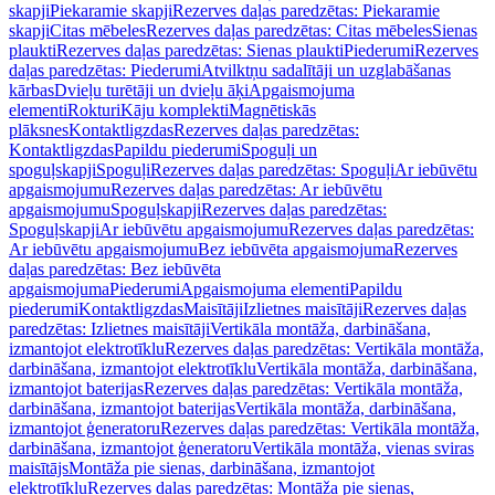
skapji
Piekaramie skapji
Rezerves daļas paredzētas: Piekaramie
skapji
Citas mēbeles
Rezerves daļas paredzētas: Citas mēbeles
Sienas
plaukti
Rezerves daļas paredzētas: Sienas plaukti
Piederumi
Rezerves
daļas paredzētas: Piederumi
Atvilktņu sadalītāji un uzglabāšanas
kārbas
Dvieļu turētāji un dvieļu āķi
Apgaismojuma
elementi
Rokturi
Kāju komplekti
Magnētiskās
plāksnes
Kontaktligzdas
Rezerves daļas paredzētas:
Kontaktligzdas
Papildu piederumi
Spoguļi un
spoguļskapji
Spoguļi
Rezerves daļas paredzētas: Spoguļi
Ar iebūvētu
apgaismojumu
Rezerves daļas paredzētas: Ar iebūvētu
apgaismojumu
Spoguļskapji
Rezerves daļas paredzētas:
Spoguļskapji
Ar iebūvētu apgaismojumu
Rezerves daļas paredzētas:
Ar iebūvētu apgaismojumu
Bez iebūvēta apgaismojuma
Rezerves
daļas paredzētas: Bez iebūvēta
apgaismojuma
Piederumi
Apgaismojuma elementi
Papildu
piederumi
Kontaktligzdas
Maisītāji
Izlietnes maisītāji
Rezerves daļas
paredzētas: Izlietnes maisītāji
Vertikāla montāža, darbināšana,
izmantojot elektrotīklu
Rezerves daļas paredzētas: Vertikāla montāža,
darbināšana, izmantojot elektrotīklu
Vertikāla montāža, darbināšana,
izmantojot baterijas
Rezerves daļas paredzētas: Vertikāla montāža,
darbināšana, izmantojot baterijas
Vertikāla montāža, darbināšana,
izmantojot ģeneratoru
Rezerves daļas paredzētas: Vertikāla montāža,
darbināšana, izmantojot ģeneratoru
Vertikāla montāža, vienas sviras
maisītājs
Montāža pie sienas, darbināšana, izmantojot
elektrotīklu
Rezerves daļas paredzētas: Montāža pie sienas,