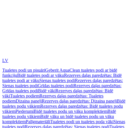
LV
Tualetes podi un pisuāri
Geberit AquaClean tualetes podi ar bidē
funkciju
Bidē tualetes podi ar vāku
Rezerves daļas paredzētas: Bidē
tualetes podi ar vāku
Sienas tualetes podi
Rezerves daļas paredzētas:
Sienas tualetes podi
Grīdas tualetes podi
Rezerves daļas paredzētas:
Grīdas tualetes podi
Bidē vāki
Rezerves daļas paredzētas: Bidē
vāki
Tualetes podiem
Rezerves daļas paredzētas: Tualetes
podiem
Dizaina paneļi
Rezerves daļas paredzētas: Dizaina paneļi
Bidē
tualetes podu vākiem
Rezerves daļas paredzētas: Bidē tualetes podu
vākiem
Piederumi
Bidē tualetes podu un vāku komplektiem
Bidē
tualetes podu vākiem
Bidē vāku un bidē tualetes podu un vāku
komplektiem
Palīgmateriāli
Tualetes podi un tualetes poda vāki
Sienas
tualetes podi
Rezerves daļas paredzētas: Sienas tualetes podi
Tualetes