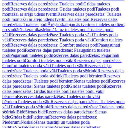
podi
Rezerves daļas paredzētas: Tualetes podi
Grīdas tualetes
podi
Rezerves daļas paredzētas: Grīdas tualetes podi
Tualetes podi
montāžai ar ārējo ūdens tvertni
Rezerves daļas paredzētas: Tualetes
podi montāžai ar ārējo ūdens tvertni
Tualetes podi
Rezerves daļas
paredzētas: Tualetes podi
Ārējās skalojamās tvertnes tualetes podiem,
no sanitārās keramikas
Montāža uz tualetes poda
Tualetes poda
vāki
Rezerves daļas paredzētas: Tualetes poda vāki
Tualetes poda
vāki
Rezerves daļas paredzētas: Tualetes poda vāki
Comfort tualetes
podi
Rezerves daļas paredzētas: Comfort tualetes podi
Paaugstināti
tualetes podi
Rezerves daļas paredzētas: Paaugstināti tualetes
podi
Pagarināti tualetes podi
Rezerves daļas paredzētas: Pagarināti
tualetes podi
Comfort tualetes poda vāki
Rezerves daļas paredzētas:
Comfort tualetes poda vāki
Tualetes poda vāki
Rezerves daļas
paredzētas: Tualetes poda vāki
Tualetes poda sēdriņķi
Rezerves daļas
paredzētas: Tualetes poda sēdriņķi
Tualetes podi bērniem
Rezerves
daļas paredzētas: Tualetes podi bērniem
Sienas tualetes podi
Rezerves
daļas paredzētas: Sienas tualetes podi
Grīdas tualetes podi
Rezerves
daļas paredzētas: Grīdas tualetes podi
Tualetes podu vāki
bērniem
Rezerves daļas paredzētas: Tualetes podu vāki
bērniem
Tualetes poda vāki
Rezerves daļas paredzētas: Tualetes poda
vāki
Tualetes poda sēdriņķi
Rezerves daļas paredzētas: Tualetes poda
sēdriņķi
Bidē
Sienas bidē
Rezerves daļas paredzētas: Sienas
bidē
Grīdas bidē
Piederumi
Rezerves daļas paredzētas:
Piederumi
Noskalošanas taustiņi un tualetes poda
vadība
Noskalošanas taustiņi
Rezerves daļas paredzētas: