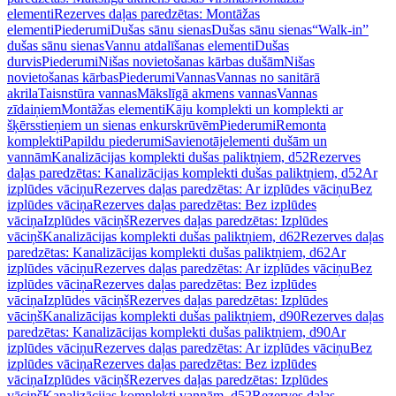
elementi
Rezerves daļas paredzētas: Montāžas
elementi
Piederumi
Dušas sānu sienas
Dušas sānu sienas
“Walk-in”
dušas sānu sienas
Vannu atdalīšanas elementi
Dušas
durvis
Piederumi
Nišas novietošanas kārbas dušām
Nišas
novietošanas kārbas
Piederumi
Vannas
Vannas no sanitārā
akrila
Taisnstūra vannas
Mākslīgā akmens vannas
Vannas
zīdaiņiem
Montāžas elementi
Kāju komplekti un komplekti ar
šķērsstieņiem un sienas enkurskrūvēm
Piederumi
Remonta
komplekti
Papildu piederumi
Savienotājelementi dušām un
vannām
Kanalizācijas komplekti dušas paliktņiem, d52
Rezerves
daļas paredzētas: Kanalizācijas komplekti dušas paliktņiem, d52
Ar
izplūdes vāciņu
Rezerves daļas paredzētas: Ar izplūdes vāciņu
Bez
izplūdes vāciņa
Rezerves daļas paredzētas: Bez izplūdes
vāciņa
Izplūdes vāciņš
Rezerves daļas paredzētas: Izplūdes
vāciņš
Kanalizācijas komplekti dušas paliktņiem, d62
Rezerves daļas
paredzētas: Kanalizācijas komplekti dušas paliktņiem, d62
Ar
izplūdes vāciņu
Rezerves daļas paredzētas: Ar izplūdes vāciņu
Bez
izplūdes vāciņa
Rezerves daļas paredzētas: Bez izplūdes
vāciņa
Izplūdes vāciņš
Rezerves daļas paredzētas: Izplūdes
vāciņš
Kanalizācijas komplekti dušas paliktņiem, d90
Rezerves daļas
paredzētas: Kanalizācijas komplekti dušas paliktņiem, d90
Ar
izplūdes vāciņu
Rezerves daļas paredzētas: Ar izplūdes vāciņu
Bez
izplūdes vāciņa
Rezerves daļas paredzētas: Bez izplūdes
vāciņa
Izplūdes vāciņš
Rezerves daļas paredzētas: Izplūdes
vāciņš
Kanalizācijas komplekti vannām, d52
Rezerves daļas