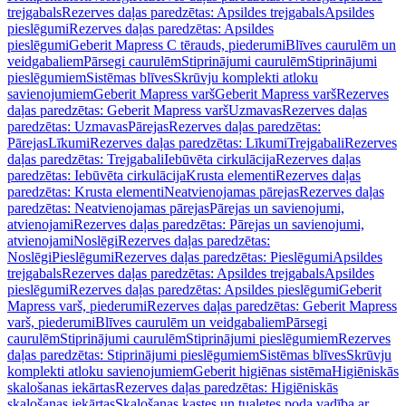
trejgabals
Rezerves daļas paredzētas: Apsildes trejgabals
Apsildes
pieslēgumi
Rezerves daļas paredzētas: Apsildes
pieslēgumi
Geberit Mapress C tērauds, piederumi
Blīves caurulēm un
veidgabaliem
Pārsegi caurulēm
Stiprinājumi caurulēm
Stiprinājumi
pieslēgumiem
Sistēmas blīves
Skrūvju komplekti atloku
savienojumiem
Geberit Mapress varš
Geberit Mapress varš
Rezerves
daļas paredzētas: Geberit Mapress varš
Uzmavas
Rezerves daļas
paredzētas: Uzmavas
Pārejas
Rezerves daļas paredzētas:
Pārejas
Līkumi
Rezerves daļas paredzētas: Līkumi
Trejgabali
Rezerves
daļas paredzētas: Trejgabali
Iebūvēta cirkulācija
Rezerves daļas
paredzētas: Iebūvēta cirkulācija
Krusta elementi
Rezerves daļas
paredzētas: Krusta elementi
Neatvienojamas pārejas
Rezerves daļas
paredzētas: Neatvienojamas pārejas
Pārejas un savienojumi,
atvienojami
Rezerves daļas paredzētas: Pārejas un savienojumi,
atvienojami
Noslēgi
Rezerves daļas paredzētas:
Noslēgi
Pieslēgumi
Rezerves daļas paredzētas: Pieslēgumi
Apsildes
trejgabals
Rezerves daļas paredzētas: Apsildes trejgabals
Apsildes
pieslēgumi
Rezerves daļas paredzētas: Apsildes pieslēgumi
Geberit
Mapress varš, piederumi
Rezerves daļas paredzētas: Geberit Mapress
varš, piederumi
Blīves caurulēm un veidgabaliem
Pārsegi
caurulēm
Stiprinājumi caurulēm
Stiprinājumi pieslēgumiem
Rezerves
daļas paredzētas: Stiprinājumi pieslēgumiem
Sistēmas blīves
Skrūvju
komplekti atloku savienojumiem
Geberit higiēnas sistēma
Higiēniskās
skalošanas iekārtas
Rezerves daļas paredzētas: Higiēniskās
skalošanas iekārtas
Skalošanas kastes un tualetes poda vadība ar