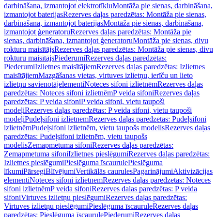
darbināšana, izmantojot elektrotīklu
Montāža pie sienas, darbināšana,
izmantojot baterijas
Rezerves daļas paredzētas: Montāža pie sienas,
darbināšana, izmantojot baterijas
Montāža pie sienas, darbināšana,
izmantojot ģeneratoru
Rezerves daļas paredzētas: Montāža pie
sienas, darbināšana, izmantojot ģeneratoru
Montāža pie sienas, divu
rokturu maisītājs
Rezerves daļas paredzētas: Montāža pie sienas, divu
rokturu maisītājs
Piederumi
Rezerves daļas paredzētas:
Piederumi
Izlietnes maisītājiem
Rezerves daļas paredzētas: Izlietnes
maisītājiem
Mazgāšanas vietas, virtuves izlietņu, ierīču un lieto
izlietņu savienotājelementi
Noteces sifoni izlietnēm
Rezerves daļas
paredzētas: Noteces sifoni izlietnēm
P veida sifoni
Rezerves daļas
paredzētas: P veida sifoni
P veida sifoni, vietu taupoši
modeļi
Rezerves daļas paredzētas: P veida sifoni, vietu taupoši
modeļi
Pudeļsifoni izlietnēm
Rezerves daļas paredzētas: Pudeļsifoni
izlietnēm
Pudeļsifoni izlietnēm, vietu taupošs modelis
Rezerves daļas
paredzētas: Pudeļsifoni izlietnēm, vietu taupošs
modelis
Zemapmetuma sifoni
Rezerves daļas paredzētas:
Zemapmetuma sifoni
Izlietnes pieslēgumi
Rezerves daļas paredzētas:
Izlietnes pieslēgumi
Pieslēguma īscaurule
Pieslēguma
līkumi
Pārsegi
Blīvējumi
Vertikālās caurules
Pagarinājumi
Aktivizācijas
elementi
Noteces sifoni izlietnēm
Rezerves daļas paredzētas: Noteces
sifoni izlietnēm
P veida sifoni
Rezerves daļas paredzētas: P veida
sifoni
Virtuves izlietņu pieslēgumi
Rezerves daļas paredzētas:
Virtuves izlietņu pieslēgumi
Pieslēguma īscaurule
Rezerves daļas
paredzētas: Pieslēguma īscaurule
Piederumi
Rezerves daļas