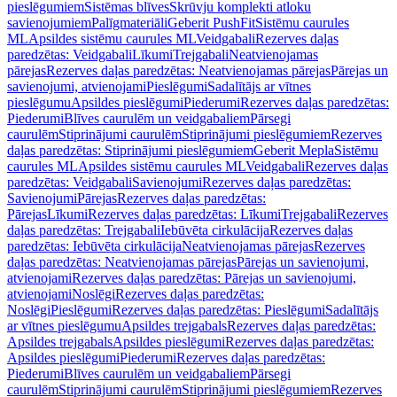
pieslēgumiem
Sistēmas blīves
Skrūvju komplekti atloku
savienojumiem
Palīgmateriāli
Geberit PushFit
Sistēmu caurules
ML
Apsildes sistēmu caurules ML
Veidgabali
Rezerves daļas
paredzētas: Veidgabali
Līkumi
Trejgabali
Neatvienojamas
pārejas
Rezerves daļas paredzētas: Neatvienojamas pārejas
Pārejas un
savienojumi, atvienojami
Pieslēgumi
Sadalītājs ar vītnes
pieslēgumu
Apsildes pieslēgumi
Piederumi
Rezerves daļas paredzētas:
Piederumi
Blīves caurulēm un veidgabaliem
Pārsegi
caurulēm
Stiprinājumi caurulēm
Stiprinājumi pieslēgumiem
Rezerves
daļas paredzētas: Stiprinājumi pieslēgumiem
Geberit Mepla
Sistēmu
caurules ML
Apsildes sistēmu caurules ML
Veidgabali
Rezerves daļas
paredzētas: Veidgabali
Savienojumi
Rezerves daļas paredzētas:
Savienojumi
Pārejas
Rezerves daļas paredzētas:
Pārejas
Līkumi
Rezerves daļas paredzētas: Līkumi
Trejgabali
Rezerves
daļas paredzētas: Trejgabali
Iebūvēta cirkulācija
Rezerves daļas
paredzētas: Iebūvēta cirkulācija
Neatvienojamas pārejas
Rezerves
daļas paredzētas: Neatvienojamas pārejas
Pārejas un savienojumi,
atvienojami
Rezerves daļas paredzētas: Pārejas un savienojumi,
atvienojami
Noslēgi
Rezerves daļas paredzētas:
Noslēgi
Pieslēgumi
Rezerves daļas paredzētas: Pieslēgumi
Sadalītājs
ar vītnes pieslēgumu
Apsildes trejgabals
Rezerves daļas paredzētas:
Apsildes trejgabals
Apsildes pieslēgumi
Rezerves daļas paredzētas:
Apsildes pieslēgumi
Piederumi
Rezerves daļas paredzētas:
Piederumi
Blīves caurulēm un veidgabaliem
Pārsegi
caurulēm
Stiprinājumi caurulēm
Stiprinājumi pieslēgumiem
Rezerves