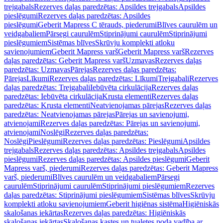
trejgabals
Rezerves daļas paredzētas: Apsildes trejgabals
Apsildes
pieslēgumi
Rezerves daļas paredzētas: Apsildes
pieslēgumi
Geberit Mapress C tērauds, piederumi
Blīves caurulēm un
veidgabaliem
Pārsegi caurulēm
Stiprinājumi caurulēm
Stiprinājumi
pieslēgumiem
Sistēmas blīves
Skrūvju komplekti atloku
savienojumiem
Geberit Mapress varš
Geberit Mapress varš
Rezerves
daļas paredzētas: Geberit Mapress varš
Uzmavas
Rezerves daļas
paredzētas: Uzmavas
Pārejas
Rezerves daļas paredzētas:
Pārejas
Līkumi
Rezerves daļas paredzētas: Līkumi
Trejgabali
Rezerves
daļas paredzētas: Trejgabali
Iebūvēta cirkulācija
Rezerves daļas
paredzētas: Iebūvēta cirkulācija
Krusta elementi
Rezerves daļas
paredzētas: Krusta elementi
Neatvienojamas pārejas
Rezerves daļas
paredzētas: Neatvienojamas pārejas
Pārejas un savienojumi,
atvienojami
Rezerves daļas paredzētas: Pārejas un savienojumi,
atvienojami
Noslēgi
Rezerves daļas paredzētas:
Noslēgi
Pieslēgumi
Rezerves daļas paredzētas: Pieslēgumi
Apsildes
trejgabals
Rezerves daļas paredzētas: Apsildes trejgabals
Apsildes
pieslēgumi
Rezerves daļas paredzētas: Apsildes pieslēgumi
Geberit
Mapress varš, piederumi
Rezerves daļas paredzētas: Geberit Mapress
varš, piederumi
Blīves caurulēm un veidgabaliem
Pārsegi
caurulēm
Stiprinājumi caurulēm
Stiprinājumi pieslēgumiem
Rezerves
daļas paredzētas: Stiprinājumi pieslēgumiem
Sistēmas blīves
Skrūvju
komplekti atloku savienojumiem
Geberit higiēnas sistēma
Higiēniskās
skalošanas iekārtas
Rezerves daļas paredzētas: Higiēniskās
skalošanas iekārtas
Skalošanas kastes un tualetes poda vadība ar