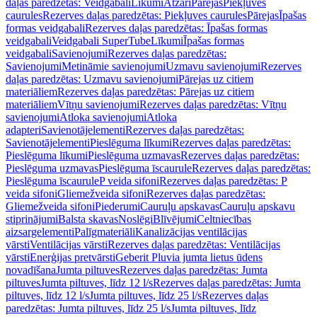
daļas paredzētas: Veidgabali
Līkumi
Atzari
Pārejas
Piekļuves
caurules
Rezerves daļas paredzētas: Piekļuves caurules
Pārejas
Īpašas
formas veidgabali
Rezerves daļas paredzētas: Īpašas formas
veidgabali
Veidgabali SuperTube
Līkumi
Īpašas formas
veidgabali
Savienojumi
Rezerves daļas paredzētas:
Savienojumi
Metināmie savienojumi
Uzmavu savienojumi
Rezerves
daļas paredzētas: Uzmavu savienojumi
Pārejas uz citiem
materiāliem
Rezerves daļas paredzētas: Pārejas uz citiem
materiāliem
Vītņu savienojumi
Rezerves daļas paredzētas: Vītņu
savienojumi
Atloka savienojumi
Atloka
adapteri
Savienotājelementi
Rezerves daļas paredzētas:
Savienotājelementi
Pieslēguma līkumi
Rezerves daļas paredzētas:
Pieslēguma līkumi
Pieslēguma uzmavas
Rezerves daļas paredzētas:
Pieslēguma uzmavas
Pieslēguma īscaurule
Rezerves daļas paredzētas:
Pieslēguma īscaurule
P veida sifoni
Rezerves daļas paredzētas: P
veida sifoni
Gliemežveida sifoni
Rezerves daļas paredzētas:
Gliemežveida sifoni
Piederumi
Cauruļu apskavas
Cauruļu apskavu
stiprinājumi
Balsta skavas
Noslēgi
Blīvējumi
Celtniecības
aizsargelementi
Palīgmateriāli
Kanalizācijas ventilācijas
vārsti
Ventilācijas vārsti
Rezerves daļas paredzētas: Ventilācijas
vārsti
Enerģijas pretvārsti
Geberit Pluvia jumta lietus ūdens
novadīšana
Jumta piltuves
Rezerves daļas paredzētas: Jumta
piltuves
Jumta piltuves, līdz 12 l/s
Rezerves daļas paredzētas: Jumta
piltuves, līdz 12 l/s
Jumta piltuves, līdz 25 l/s
Rezerves daļas
paredzētas: Jumta piltuves, līdz 25 l/s
Jumta piltuves, līdz