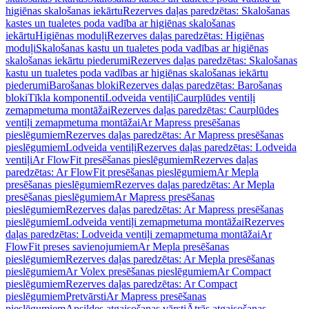
higiēnas skalošanas iekārtu
Rezerves daļas paredzētas: Skalošanas
kastes un tualetes poda vadība ar higiēnas skalošanas
iekārtu
Higiēnas moduļi
Rezerves daļas paredzētas: Higiēnas
moduļi
Skalošanas kastu un tualetes poda vadības ar higiēnas
skalošanas iekārtu piederumi
Rezerves daļas paredzētas: Skalošanas
kastu un tualetes poda vadības ar higiēnas skalošanas iekārtu
piederumi
Barošanas bloki
Rezerves daļas paredzētas: Barošanas
bloki
Tīkla komponenti
Lodveida ventiļi
Caurplūdes ventiļi
zemapmetuma montāžai
Rezerves daļas paredzētas: Caurplūdes
ventiļi zemapmetuma montāžai
Ar Mapress presēšanas
pieslēgumiem
Rezerves daļas paredzētas: Ar Mapress presēšanas
pieslēgumiem
Lodveida ventiļi
Rezerves daļas paredzētas: Lodveida
ventiļi
Ar FlowFit presēšanas pieslēgumiem
Rezerves daļas
paredzētas: Ar FlowFit presēšanas pieslēgumiem
Ar Mepla
presēšanas pieslēgumiem
Rezerves daļas paredzētas: Ar Mepla
presēšanas pieslēgumiem
Ar Mapress presēšanas
pieslēgumiem
Rezerves daļas paredzētas: Ar Mapress presēšanas
pieslēgumiem
Lodveida ventiļi zemapmetuma montāžai
Rezerves
daļas paredzētas: Lodveida ventiļi zemapmetuma montāžai
Ar
FlowFit preses savienojumiem
Ar Mepla presēšanas
pieslēgumiem
Rezerves daļas paredzētas: Ar Mepla presēšanas
pieslēgumiem
Ar Volex presēšanas pieslēgumiem
Ar Compact
pieslēgumiem
Rezerves daļas paredzētas: Ar Compact
pieslēgumiem
Pretvārsti
Ar Mapress presēšanas
pieslēgumiem
Apsildes atgaisošanas vārsti
Ātrās atgaisošanas