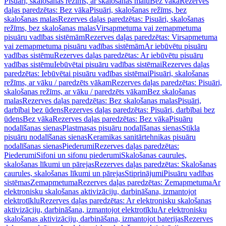
Pisuāri, skalošanas režīms, ar skalošanas malu
Bez vāka
Rezerves
daļas paredzētas: Bez vāka
Pisuāri, skalošanas režīms, bez
skalošanas malas
Rezerves daļas paredzētas: Pisuāri, skalošanas
režīms, bez skalošanas malas
Virsapmetuma vai zemapmetuma
pisuāru vadības sistēmām
Rezerves daļas paredzētas: Virsapmetuma
vai zemapmetuma pisuāru vadības sistēmām
Ar iebūvētu pisuāru
vadības sistēmu
Rezerves daļas paredzētas: Ar iebūvētu pisuāru
vadības sistēmu
Iebūvētai pisuāru vadības sistēmai
Rezerves daļas
paredzētas: Iebūvētai pisuāru vadības sistēmai
Pisuāri, skalošanas
režīms, ar vāku / paredzēts vākam
Rezerves daļas paredzētas: Pisuāri,
skalošanas režīms, ar vāku / paredzēts vākam
Bez skalošanas
malas
Rezerves daļas paredzētas: Bez skalošanas malas
Pisuāri,
darbībai bez ūdens
Rezerves daļas paredzētas: Pisuāri, darbībai bez
ūdens
Bez vāka
Rezerves daļas paredzētas: Bez vāka
Pisuāru
nodalīšanas sienas
Plastmasas pisuāru nodalīšanas sienas
Stikla
pisuāru nodalīšanas sienas
Keramikas sanitārtehnikas pisuāru
nodalīšanas sienas
Piederumi
Rezerves daļas paredzētas:
Piederumi
Sifoni un sifonu piederumi
Skalošanas caurules,
skalošanas līkumi un pārejas
Rezerves daļas paredzētas: Skalošanas
caurules, skalošanas līkumi un pārejas
Stiprinājumi
Pisuāru vadības
sistēmas
Zemapmetuma
Rezerves daļas paredzētas: Zemapmetuma
Ar
elektronisku skalošanas aktivizāciju, darbināšana, izmantojot
elektrotīklu
Rezerves daļas paredzētas: Ar elektronisku skalošanas
aktivizāciju, darbināšana, izmantojot elektrotīklu
Ar elektronisku
skalošanas aktivizāciju, darbināšana, izmantojot baterijas
Rezerves