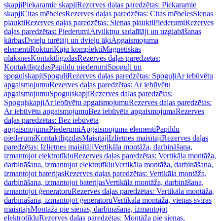
skapji
Piekaramie skapji
Rezerves daļas paredzētas: Piekaramie
skapji
Citas mēbeles
Rezerves daļas paredzētas: Citas mēbeles
Sienas
plaukti
Rezerves daļas paredzētas: Sienas plaukti
Piederumi
Rezerves
daļas paredzētas: Piederumi
Atvilktņu sadalītāji un uzglabāšanas
kārbas
Dvieļu turētāji un dvieļu āķi
Apgaismojuma
elementi
Rokturi
Kāju komplekti
Magnētiskās
plāksnes
Kontaktligzdas
Rezerves daļas paredzētas:
Kontaktligzdas
Papildu piederumi
Spoguļi un
spoguļskapji
Spoguļi
Rezerves daļas paredzētas: Spoguļi
Ar iebūvētu
apgaismojumu
Rezerves daļas paredzētas: Ar iebūvētu
apgaismojumu
Spoguļskapji
Rezerves daļas paredzētas:
Spoguļskapji
Ar iebūvētu apgaismojumu
Rezerves daļas paredzētas:
Ar iebūvētu apgaismojumu
Bez iebūvēta apgaismojuma
Rezerves
daļas paredzētas: Bez iebūvēta
apgaismojuma
Piederumi
Apgaismojuma elementi
Papildu
piederumi
Kontaktligzdas
Maisītāji
Izlietnes maisītāji
Rezerves daļas
paredzētas: Izlietnes maisītāji
Vertikāla montāža, darbināšana,
izmantojot elektrotīklu
Rezerves daļas paredzētas: Vertikāla montāža,
darbināšana, izmantojot elektrotīklu
Vertikāla montāža, darbināšana,
izmantojot baterijas
Rezerves daļas paredzētas: Vertikāla montāža,
darbināšana, izmantojot baterijas
Vertikāla montāža, darbināšana,
izmantojot ģeneratoru
Rezerves daļas paredzētas: Vertikāla montāža,
darbināšana, izmantojot ģeneratoru
Vertikāla montāža, vienas sviras
maisītājs
Montāža pie sienas, darbināšana, izmantojot
elektrotīklu
Rezerves daļas paredzētas: Montāža pie sienas,