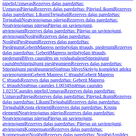
nipelis
Uzmavas
Rezerves daļas paredzētas:
Uzmavas
Pārejas
Rezerves daļas paredzētas: Pārejas
Līkumi
Rezerves
daļas paredzētas: Līkumi
Trejgabali
Rezerves daļas paredzētas:
Trejgabali
Neatvienojamas pārejas
Rezerves daļas paredzētas:
Neatvienojamas pārejas
Pārejas un savienojumi,
atvienojami
Rezerves daļas paredzētas: Pārejas un savienojumi,
atvienojami
Noslēgi
Rezerves daļas paredzētas:
Noslēgi
Pieslēgumi
Rezerves daļas paredzētas:
Pieslēgumi
GeberitMapress nerūsējošais tērauds, piederumi
Rezerves
daļas paredzētas: GeberitMapress nerūsējošais tērauds,
piederumi
Blīves caurulēm un veidgabaliem
Stiprinājumi
caurulēm
Stiprinājumi pieslēgumiem
Rezerves daļas paredzētas:
Stiprinājumi pieslēgumiem
Sistēmas blīves
Skrūvju komplekti atloku
savienojumiem
Geberit Mapress C tērauds
Geberit Mapress
C tērauds
Rezerves daļas paredzētas: Geberit Mapress
C tērauds
Sistēmas caurules 1.0034
Sistēmas caurules
1.0215
Caurules nipelis
Uzmavas
Rezerves daļas paredzētas:
Uzmavas
Pārejas
Rezerves daļas paredzētas: Pārejas
Līkumi
Rezerves
daļas paredzētas: Līkumi
Trejgabali
Rezerves daļas paredzētas:
Trejgabali
Krusta elementi
Rezerves daļas paredzētas: Krusta
elementi
Neatvienojamas pārejas
Rezerves daļas paredzētas:
Neatvienojamas pārejas
Pārejas un savienojumi,
atvienojami
Rezerves daļas paredzētas: Pārejas un savienojumi,
atvienojami
Kompensatori
Rezerves daļas paredzētas:
Kompensatori
Noslēgi
Rezerves daļas paredzētas: Noslēgi
Apsildes