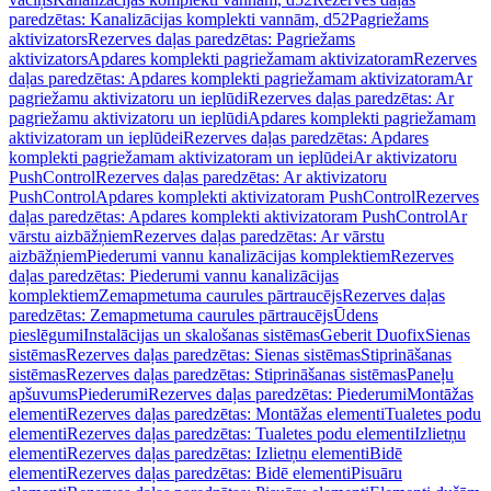
paredzētas: Kanalizācijas komplekti vannām, d52
Pagriežams
aktivizators
Rezerves daļas paredzētas: Pagriežams
aktivizators
Apdares komplekti pagriežamam aktivizatoram
Rezerves
daļas paredzētas: Apdares komplekti pagriežamam aktivizatoram
Ar
pagriežamu aktivizatoru un ieplūdi
Rezerves daļas paredzētas: Ar
pagriežamu aktivizatoru un ieplūdi
Apdares komplekti pagriežamam
aktivizatoram un ieplūdei
Rezerves daļas paredzētas: Apdares
komplekti pagriežamam aktivizatoram un ieplūdei
Ar aktivizatoru
PushControl
Rezerves daļas paredzētas: Ar aktivizatoru
PushControl
Apdares komplekti aktivizatoram PushControl
Rezerves
daļas paredzētas: Apdares komplekti aktivizatoram PushControl
Ar
vārstu aizbāžņiem
Rezerves daļas paredzētas: Ar vārstu
aizbāžņiem
Piederumi vannu kanalizācijas komplektiem
Rezerves
daļas paredzētas: Piederumi vannu kanalizācijas
komplektiem
Zemapmetuma caurules pārtraucējs
Rezerves daļas
paredzētas: Zemapmetuma caurules pārtraucējs
Ūdens
pieslēgumi
Instalācijas un skalošanas sistēmas
Geberit Duofix
Sienas
sistēmas
Rezerves daļas paredzētas: Sienas sistēmas
Stiprināšanas
sistēmas
Rezerves daļas paredzētas: Stiprināšanas sistēmas
Paneļu
apšuvums
Piederumi
Rezerves daļas paredzētas: Piederumi
Montāžas
elementi
Rezerves daļas paredzētas: Montāžas elementi
Tualetes podu
elementi
Rezerves daļas paredzētas: Tualetes podu elementi
Izlietņu
elementi
Rezerves daļas paredzētas: Izlietņu elementi
Bidē
elementi
Rezerves daļas paredzētas: Bidē elementi
Pisuāru