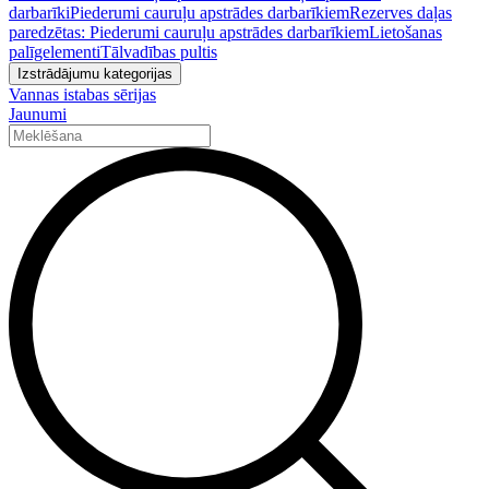
darbarīki
Piederumi cauruļu apstrādes darbarīkiem
Rezerves daļas
paredzētas: Piederumi cauruļu apstrādes darbarīkiem
Lietošanas
palīgelementi
Tālvadības pultis
Izstrādājumu kategorijas
Vannas istabas sērijas
Jaunumi