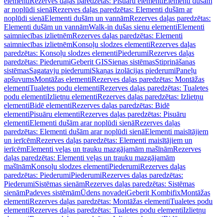
elementi
Rezerves daļas paredzētas: Pisuāru elementi
Elementi dušām
ar noplūdi sienā
Rezerves daļas paredzētas: Elementi dušām ar
noplūdi sienā
Elementi dušām un vannām
Rezerves daļas paredzētas:
Elementi dušām un vannām
Walk-in dušas sienu elementi
Elementi
saimniecības izlietnēm
Rezerves daļas paredzētas: Elementi
saimniecības izlietnēm
Konsoļu slodzes elementi
Rezerves daļas
paredzētas: Konsoļu slodzes elementi
Piederumi
Rezerves daļas
paredzētas: Piederumi
Geberit GIS
Sienas sistēmas
Stiprināšanas
sistēmas
Sagatavju piederumi
Skaņas izolācijas piederumi
Paneļu
apšuvums
Montāžas elementi
Rezerves daļas paredzētas: Montāžas
elementi
Tualetes podu elementi
Rezerves daļas paredzētas: Tualetes
podu elementi
Izlietņu elementi
Rezerves daļas paredzētas: Izlietņu
elementi
Bidē elementi
Rezerves daļas paredzētas: Bidē
elementi
Pisuāru elementi
Rezerves daļas paredzētas: Pisuāru
elementi
Elementi dušām arar noplūdi sienā
Rezerves daļas
paredzētas: Elementi dušām arar noplūdi sienā
Elementi maisītājiem
un ierīcēm
Rezerves daļas paredzētas: Elementi maisītājiem un
ierīcēm
Elementi veļas un trauku mazgājamām mašīnām
Rezerves
daļas paredzētas: Elementi veļas un trauku mazgājamām
mašīnām
Konsoļu slodzes elementi
Piederumi
Rezerves daļas
paredzētas: Piederumi
Piederumi
Rezerves daļas paredzētas:
Piederumi
Sistēmas sienām
Rezerves daļas paredzētas: Sistēmas
sienām
Padeves sistēmām
Ūdens novadei
Geberit Kombifix
Montāžas
elementi
Rezerves daļas paredzētas: Montāžas elementi
Tualetes podu
elementi
Rezerves daļas paredzētas: Tualetes podu elementi
Izlietņu