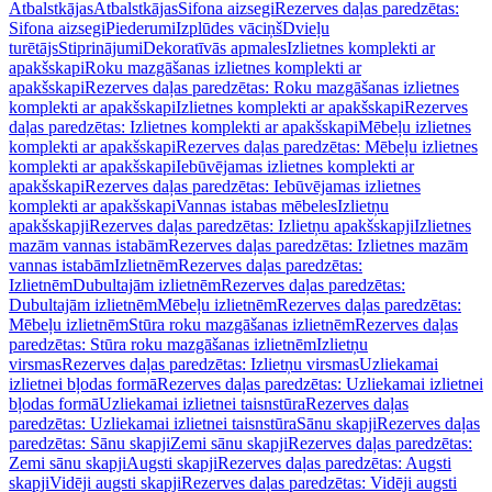
Atbalstkājas
Atbalstkājas
Sifona aizsegi
Rezerves daļas paredzētas:
Sifona aizsegi
Piederumi
Izplūdes vāciņš
Dvieļu
turētājs
Stiprinājumi
Dekoratīvās apmales
Izlietnes komplekti ar
apakšskapi
Roku mazgāšanas izlietnes komplekti ar
apakšskapi
Rezerves daļas paredzētas: Roku mazgāšanas izlietnes
komplekti ar apakšskapi
Izlietnes komplekti ar apakšskapi
Rezerves
daļas paredzētas: Izlietnes komplekti ar apakšskapi
Mēbeļu izlietnes
komplekti ar apakšskapi
Rezerves daļas paredzētas: Mēbeļu izlietnes
komplekti ar apakšskapi
Iebūvējamas izlietnes komplekti ar
apakšskapi
Rezerves daļas paredzētas: Iebūvējamas izlietnes
komplekti ar apakšskapi
Vannas istabas mēbeles
Izlietņu
apakšskapji
Rezerves daļas paredzētas: Izlietņu apakšskapji
Izlietnes
mazām vannas istabām
Rezerves daļas paredzētas: Izlietnes mazām
vannas istabām
Izlietnēm
Rezerves daļas paredzētas:
Izlietnēm
Dubultajām izlietnēm
Rezerves daļas paredzētas:
Dubultajām izlietnēm
Mēbeļu izlietnēm
Rezerves daļas paredzētas:
Mēbeļu izlietnēm
Stūra roku mazgāšanas izlietnēm
Rezerves daļas
paredzētas: Stūra roku mazgāšanas izlietnēm
Izlietņu
virsmas
Rezerves daļas paredzētas: Izlietņu virsmas
Uzliekamai
izlietnei bļodas formā
Rezerves daļas paredzētas: Uzliekamai izlietnei
bļodas formā
Uzliekamai izlietnei taisnstūra
Rezerves daļas
paredzētas: Uzliekamai izlietnei taisnstūra
Sānu skapji
Rezerves daļas
paredzētas: Sānu skapji
Zemi sānu skapji
Rezerves daļas paredzētas:
Zemi sānu skapji
Augsti skapji
Rezerves daļas paredzētas: Augsti
skapji
Vidēji augsti skapji
Rezerves daļas paredzētas: Vidēji augsti