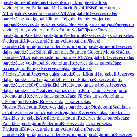
pieslēgumiem
Sistēmas blīves
Skrūvju komplekti atloku
savienojumiem
Palīgmateriāli
Geberit PushFit
Sistēmu caurules
ML
Apsildes sistēmu caurules ML
Veidgabali
Rezerves daļas
paredzētas: Veidgabali
Līkumi
Trejgabali
Neatvienojamas
pārejas
Rezerves daļas paredzētas: Neatvienojamas pārejas
Pārejas un
savienojumi, atvienojami
Pieslēgumi
Sadalītājs ar vītnes
pieslēgumu
Apsildes pieslēgumi
Piederumi
Rezerves daļas paredzētas:
Piederumi
Blīves caurulēm un veidgabaliem
Pārsegi
caurulēm
Stiprinājumi caurulēm
Stiprinājumi pieslēgumiem
Rezerves
daļas paredzētas: Stiprinājumi pieslēgumiem
Geberit Mepla
Sistēmu
caurules ML
Apsildes sistēmu caurules ML
Veidgabali
Rezerves daļas
paredzētas: Veidgabali
Savienojumi
Rezerves daļas paredzētas:
Savienojumi
Pārejas
Rezerves daļas paredzētas:
Pārejas
Līkumi
Rezerves daļas paredzētas: Līkumi
Trejgabali
Rezerves
daļas paredzētas: Trejgabali
Iebūvēta cirkulācija
Rezerves daļas
paredzētas: Iebūvēta cirkulācija
Neatvienojamas pārejas
Rezerves
daļas paredzētas: Neatvienojamas pārejas
Pārejas un savienojumi,
atvienojami
Rezerves daļas paredzētas: Pārejas un savienojumi,
atvienojami
Noslēgi
Rezerves daļas paredzētas:
Noslēgi
Pieslēgumi
Rezerves daļas paredzētas: Pieslēgumi
Sadalītājs
ar vītnes pieslēgumu
Apsildes trejgabals
Rezerves daļas paredzētas:
Apsildes trejgabals
Apsildes pieslēgumi
Rezerves daļas paredzētas:
Apsildes pieslēgumi
Piederumi
Rezerves daļas paredzētas:
Piederumi
Blīves caurulēm un veidgabaliem
Pārsegi
caurulēm
Stiprinājumi caurulēm
Stiprinājumi pieslēgumiem
Rezerves