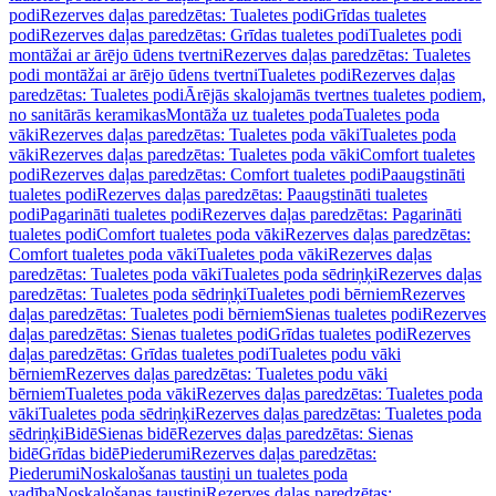
podi
Rezerves daļas paredzētas: Tualetes podi
Grīdas tualetes
podi
Rezerves daļas paredzētas: Grīdas tualetes podi
Tualetes podi
montāžai ar ārējo ūdens tvertni
Rezerves daļas paredzētas: Tualetes
podi montāžai ar ārējo ūdens tvertni
Tualetes podi
Rezerves daļas
paredzētas: Tualetes podi
Ārējās skalojamās tvertnes tualetes podiem,
no sanitārās keramikas
Montāža uz tualetes poda
Tualetes poda
vāki
Rezerves daļas paredzētas: Tualetes poda vāki
Tualetes poda
vāki
Rezerves daļas paredzētas: Tualetes poda vāki
Comfort tualetes
podi
Rezerves daļas paredzētas: Comfort tualetes podi
Paaugstināti
tualetes podi
Rezerves daļas paredzētas: Paaugstināti tualetes
podi
Pagarināti tualetes podi
Rezerves daļas paredzētas: Pagarināti
tualetes podi
Comfort tualetes poda vāki
Rezerves daļas paredzētas:
Comfort tualetes poda vāki
Tualetes poda vāki
Rezerves daļas
paredzētas: Tualetes poda vāki
Tualetes poda sēdriņķi
Rezerves daļas
paredzētas: Tualetes poda sēdriņķi
Tualetes podi bērniem
Rezerves
daļas paredzētas: Tualetes podi bērniem
Sienas tualetes podi
Rezerves
daļas paredzētas: Sienas tualetes podi
Grīdas tualetes podi
Rezerves
daļas paredzētas: Grīdas tualetes podi
Tualetes podu vāki
bērniem
Rezerves daļas paredzētas: Tualetes podu vāki
bērniem
Tualetes poda vāki
Rezerves daļas paredzētas: Tualetes poda
vāki
Tualetes poda sēdriņķi
Rezerves daļas paredzētas: Tualetes poda
sēdriņķi
Bidē
Sienas bidē
Rezerves daļas paredzētas: Sienas
bidē
Grīdas bidē
Piederumi
Rezerves daļas paredzētas:
Piederumi
Noskalošanas taustiņi un tualetes poda
vadība
Noskalošanas taustiņi
Rezerves daļas paredzētas: