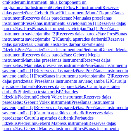
cm
Piederumi
Instrumenti, tīkla komponenti un
programmatūra
Instrumenti
Geberit FlowFit instrumenti
Rezerves
daļas paredzētas: Geberit FlowFit instrumenti
Manuālās presēšanas
instrumenti
Rezerves daļas paredzētas: Manuālās presēšanas
instrumenti
Presēšanas instrumentu savietojamība [1]
Rezerves daļas
paredzētas: Presēšanas instrumentu savietojamība [1]
Presēšanas
instrumentu savietojamība [2]
Rezerves daļas paredzētas: Presēšanas
instrumentu savietojamība [2]
Cauruļu apstrādes darbarīki
Rezerves
daļas paredzētas: Cauruļu apstrādes darbarīki
Pārbaudes
līdzeklis
Presēšanas ierīces ar instrumentiem
Piederumi
Geberit Mepla
instrumenti
Rezerves daļas paredzētas: Geberit Mepla
instrumenti
Manuālās presēšanas instrumenti
Rezerves daļas
paredzētas: Manuālās presēšanas instrumenti
Presēšanas instrumentu
savienojamība [1]
Rezerves daļas paredzētas: Presēšanas instrumentu
savienojamība [1]
Presēšanas instrumentu savienojamība [2]
Rezerves
daļas paredzētas: Presēšanas instrumentu savienojamība [2]
Cauruļu
apstrādes darbarīki
Rezerves daļas paredzētas: Cauruļu apstrādes
darbarīki
Spiediena testa korķis
Pārbaudes
līdzeklis
Piederumi
Geberit Volex instrumenti
Rezerves daļas
paredzētas: Geberit Volex instrumenti
Presēšanas instrumentu
savienojamība [2]
Rezerves daļas paredzētas: Presēšanas instrumentu
savienojamība [2]
Cauruļu apstrādes darbarīki
Rezerves daļas
paredzētas: Cauruļu apstrādes darbarīki
Pārbaudes
līdzeklis
Piederumi
Geberit Mapress instrumenti
Rezerves daļas
paredzētas: Geberit Mapress instrumenti
Presēšanas instrumentu