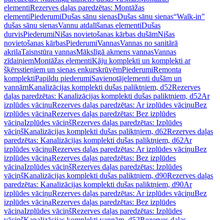
elementi
Rezerves daļas paredzētas: Montāžas
elementi
Piederumi
Dušas sānu sienas
Dušas sānu sienas
“Walk-in”
dušas sānu sienas
Vannu atdalīšanas elementi
Dušas
durvis
Piederumi
Nišas novietošanas kārbas dušām
Nišas
novietošanas kārbas
Piederumi
Vannas
Vannas no sanitārā
akrila
Taisnstūra vannas
Mākslīgā akmens vannas
Vannas
zīdaiņiem
Montāžas elementi
Kāju komplekti un komplekti ar
šķērsstieņiem un sienas enkurskrūvēm
Piederumi
Remonta
komplekti
Papildu piederumi
Savienotājelementi dušām un
vannām
Kanalizācijas komplekti dušas paliktņiem, d52
Rezerves
daļas paredzētas: Kanalizācijas komplekti dušas paliktņiem, d52
Ar
izplūdes vāciņu
Rezerves daļas paredzētas: Ar izplūdes vāciņu
Bez
izplūdes vāciņa
Rezerves daļas paredzētas: Bez izplūdes
vāciņa
Izplūdes vāciņš
Rezerves daļas paredzētas: Izplūdes
vāciņš
Kanalizācijas komplekti dušas paliktņiem, d62
Rezerves daļas
paredzētas: Kanalizācijas komplekti dušas paliktņiem, d62
Ar
izplūdes vāciņu
Rezerves daļas paredzētas: Ar izplūdes vāciņu
Bez
izplūdes vāciņa
Rezerves daļas paredzētas: Bez izplūdes
vāciņa
Izplūdes vāciņš
Rezerves daļas paredzētas: Izplūdes
vāciņš
Kanalizācijas komplekti dušas paliktņiem, d90
Rezerves daļas
paredzētas: Kanalizācijas komplekti dušas paliktņiem, d90
Ar
izplūdes vāciņu
Rezerves daļas paredzētas: Ar izplūdes vāciņu
Bez
izplūdes vāciņa
Rezerves daļas paredzētas: Bez izplūdes
vāciņa
Izplūdes vāciņš
Rezerves daļas paredzētas: Izplūdes
vāciņš
Kanalizācijas komplekti vannām, d52
Rezerves daļas