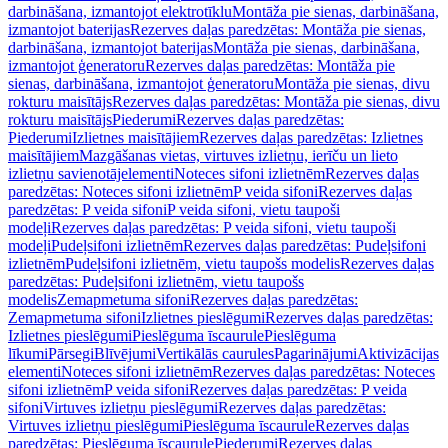
darbināšana, izmantojot elektrotīklu
Montāža pie sienas, darbināšana,
izmantojot baterijas
Rezerves daļas paredzētas: Montāža pie sienas,
darbināšana, izmantojot baterijas
Montāža pie sienas, darbināšana,
izmantojot ģeneratoru
Rezerves daļas paredzētas: Montāža pie
sienas, darbināšana, izmantojot ģeneratoru
Montāža pie sienas, divu
rokturu maisītājs
Rezerves daļas paredzētas: Montāža pie sienas, divu
rokturu maisītājs
Piederumi
Rezerves daļas paredzētas:
Piederumi
Izlietnes maisītājiem
Rezerves daļas paredzētas: Izlietnes
maisītājiem
Mazgāšanas vietas, virtuves izlietņu, ierīču un lieto
izlietņu savienotājelementi
Noteces sifoni izlietnēm
Rezerves daļas
paredzētas: Noteces sifoni izlietnēm
P veida sifoni
Rezerves daļas
paredzētas: P veida sifoni
P veida sifoni, vietu taupoši
modeļi
Rezerves daļas paredzētas: P veida sifoni, vietu taupoši
modeļi
Pudeļsifoni izlietnēm
Rezerves daļas paredzētas: Pudeļsifoni
izlietnēm
Pudeļsifoni izlietnēm, vietu taupošs modelis
Rezerves daļas
paredzētas: Pudeļsifoni izlietnēm, vietu taupošs
modelis
Zemapmetuma sifoni
Rezerves daļas paredzētas:
Zemapmetuma sifoni
Izlietnes pieslēgumi
Rezerves daļas paredzētas:
Izlietnes pieslēgumi
Pieslēguma īscaurule
Pieslēguma
līkumi
Pārsegi
Blīvējumi
Vertikālās caurules
Pagarinājumi
Aktivizācijas
elementi
Noteces sifoni izlietnēm
Rezerves daļas paredzētas: Noteces
sifoni izlietnēm
P veida sifoni
Rezerves daļas paredzētas: P veida
sifoni
Virtuves izlietņu pieslēgumi
Rezerves daļas paredzētas:
Virtuves izlietņu pieslēgumi
Pieslēguma īscaurule
Rezerves daļas
paredzētas: Pieslēguma īscaurule
Piederumi
Rezerves daļas