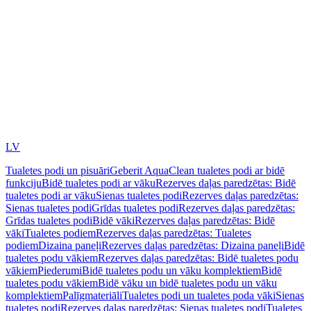
LV
Tualetes podi un pisuāri
Geberit AquaClean tualetes podi ar bidē
funkciju
Bidē tualetes podi ar vāku
Rezerves daļas paredzētas: Bidē
tualetes podi ar vāku
Sienas tualetes podi
Rezerves daļas paredzētas:
Sienas tualetes podi
Grīdas tualetes podi
Rezerves daļas paredzētas:
Grīdas tualetes podi
Bidē vāki
Rezerves daļas paredzētas: Bidē
vāki
Tualetes podiem
Rezerves daļas paredzētas: Tualetes
podiem
Dizaina paneļi
Rezerves daļas paredzētas: Dizaina paneļi
Bidē
tualetes podu vākiem
Rezerves daļas paredzētas: Bidē tualetes podu
vākiem
Piederumi
Bidē tualetes podu un vāku komplektiem
Bidē
tualetes podu vākiem
Bidē vāku un bidē tualetes podu un vāku
komplektiem
Palīgmateriāli
Tualetes podi un tualetes poda vāki
Sienas
tualetes podi
Rezerves daļas paredzētas: Sienas tualetes podi
Tualetes