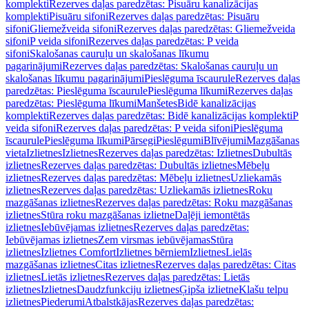
komplekti
Rezerves daļas paredzētas: Pisuāru kanalizācijas
komplekti
Pisuāru sifoni
Rezerves daļas paredzētas: Pisuāru
sifoni
Gliemežveida sifoni
Rezerves daļas paredzētas: Gliemežveida
sifoni
P veida sifoni
Rezerves daļas paredzētas: P veida
sifoni
Skalošanas cauruļu un skalošanas līkumu
pagarinājumi
Rezerves daļas paredzētas: Skalošanas cauruļu un
skalošanas līkumu pagarinājumi
Pieslēguma īscaurule
Rezerves daļas
paredzētas: Pieslēguma īscaurule
Pieslēguma līkumi
Rezerves daļas
paredzētas: Pieslēguma līkumi
Manšetes
Bidē kanalizācijas
komplekti
Rezerves daļas paredzētas: Bidē kanalizācijas komplekti
P
veida sifoni
Rezerves daļas paredzētas: P veida sifoni
Pieslēguma
īscaurule
Pieslēguma līkumi
Pārsegi
Pieslēgumi
Blīvējumi
Mazgāšanas
vieta
Izlietnes
Izlietnes
Rezerves daļas paredzētas: Izlietnes
Dubultās
izlietnes
Rezerves daļas paredzētas: Dubultās izlietnes
Mēbeļu
izlietnes
Rezerves daļas paredzētas: Mēbeļu izlietnes
Uzliekamās
izlietnes
Rezerves daļas paredzētas: Uzliekamās izlietnes
Roku
mazgāšanas izlietnes
Rezerves daļas paredzētas: Roku mazgāšanas
izlietnes
Stūra roku mazgāšanas izlietne
Daļēji iemontētās
izlietnes
Iebūvējamas izlietnes
Rezerves daļas paredzētas:
Iebūvējamas izlietnes
Zem virsmas iebūvējamas
Stūra
izlietnes
Izlietnes Comfort
Izlietnes bērniem
Izlietnes
Lielās
mazgāšanas izlietnes
Citas izlietnes
Rezerves daļas paredzētas: Citas
izlietnes
Lietās izlietnes
Rezerves daļas paredzētas: Lietās
izlietnes
Izlietnes
Daudzfunkciju izlietnes
Ģipša izlietne
Klašu telpu
izlietnes
Piederumi
Atbalstkājas
Rezerves daļas paredzētas: