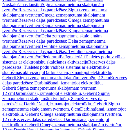
Noskalošanas taustiņi
Sigma zemapmetuma skalojamām
tvertnēm
Rezerves daļas paredzētas: Sigma zemapmetuma
skalojamām tvertnēm
Omega zemapmetuma skalojamām
tvertnēm
Rezerves daļas paredzētas: Omega zemapmetuma
skalojamām tvertnēm
Kappa zemapmetuma skalojamām
tvertnēm
Rezerves daļas paredzētas: Kappa zemapmetuma
skalojamām tvertnēm
Delta zemapmetuma skalojamām
tvertnēm
Rezerves daļas paredzētas: Delta zemapmetuma
skalojamām tvertnēm
Twinline zemapmetuma skalojamām
tvertnēm
Rezerves daļas paredzētas: Twinline zemapmetuma
skalojamām tvertnēm
Piederumi
Palīgmateriāli
Tualetes podu vadības
sistēmas ar elektronisku skalošanas aktivizāciju
Rezerves daļas
paredzētas: Tualetes podu vadības sistēmas ar elektronisku
skalošanas aktivizāciju
Darbināšanai, izmantojot elektrotīklu,
Geberit Sigma zemapmetuma skalojamām tvertnēm, 12 cm
Rezerves
daļas paredzētas: Darbināšanai, izmantojot elektrotīklu,
Geberit Sigma zemapmetuma skalojamām tvertnēm,
12 cm
Darbināšanai, izmantojot elektrotīklu, Geberit Sigma
zemapmetuma skalojamām tvertnēm, 8 cm
Rezerves daļas
paredzētas: Darbināšanai, izmantojot elektrotīklu, Geberit Sigma
zemapmetuma skalojamām tvertnēm, 8 cm
Darbināšanai, izmantojot
elektrotīklu, Geberit Omega zemapmetuma skalojamām tvertnēm,
12 cm
Rezerves daļas paredzētas: Darbināšanai, izmantojot
elektrotīklu, Geberit Omega zemapmetuma skalojamām tvertnēm,
12 cm
Darbināšanai, izmantojot baterijas, Geberit Sigma