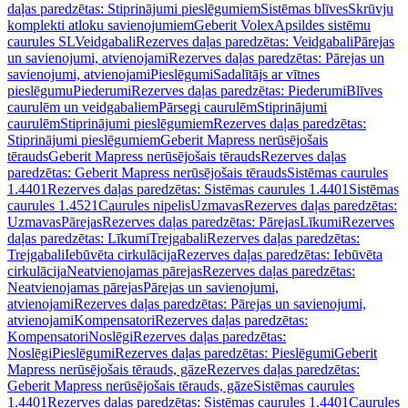
daļas paredzētas: Stiprinājumi pieslēgumiem
Sistēmas blīves
Skrūvju
komplekti atloku savienojumiem
Geberit Volex
Apsildes sistēmu
caurules SL
Veidgabali
Rezerves daļas paredzētas: Veidgabali
Pārejas
un savienojumi, atvienojami
Rezerves daļas paredzētas: Pārejas un
savienojumi, atvienojami
Pieslēgumi
Sadalītājs ar vītnes
pieslēgumu
Piederumi
Rezerves daļas paredzētas: Piederumi
Blīves
caurulēm un veidgabaliem
Pārsegi caurulēm
Stiprinājumi
caurulēm
Stiprinājumi pieslēgumiem
Rezerves daļas paredzētas:
Stiprinājumi pieslēgumiem
Geberit Mapress nerūsējošais
tērauds
Geberit Mapress nerūsējošais tērauds
Rezerves daļas
paredzētas: Geberit Mapress nerūsējošais tērauds
Sistēmas caurules
1.4401
Rezerves daļas paredzētas: Sistēmas caurules 1.4401
Sistēmas
caurules 1.4521
Caurules nipelis
Uzmavas
Rezerves daļas paredzētas:
Uzmavas
Pārejas
Rezerves daļas paredzētas: Pārejas
Līkumi
Rezerves
daļas paredzētas: Līkumi
Trejgabali
Rezerves daļas paredzētas:
Trejgabali
Iebūvēta cirkulācija
Rezerves daļas paredzētas: Iebūvēta
cirkulācija
Neatvienojamas pārejas
Rezerves daļas paredzētas:
Neatvienojamas pārejas
Pārejas un savienojumi,
atvienojami
Rezerves daļas paredzētas: Pārejas un savienojumi,
atvienojami
Kompensatori
Rezerves daļas paredzētas:
Kompensatori
Noslēgi
Rezerves daļas paredzētas:
Noslēgi
Pieslēgumi
Rezerves daļas paredzētas: Pieslēgumi
Geberit
Mapress nerūsējošais tērauds, gāze
Rezerves daļas paredzētas:
Geberit Mapress nerūsējošais tērauds, gāze
Sistēmas caurules
1.4401
Rezerves daļas paredzētas: Sistēmas caurules 1.4401
Caurules