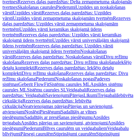
tvertnes
Rezerves daļas paredzētas: Delta zemapmetuma skalojamās
tvertnes
Skalošanas caurules
Piederumi
Uzpildes un noskalošanas
vārsti
Uzpildes vārsti
Rezerves daļas paredzētas: Uzpildes
vārsti
Uzpildes vārsti zemapmetuma skalojamām tvertnēm
Rezerves
daļas paredzētas: Uzpildes vārsti zemapmetuma skalojamām
tvertnēm
Uzpildes vārsti keramikas skalojamā ūdens
tvertnēm
Rezerves daļas paredzētas: Uzpildes vārsti keramikas
skalojamā ūdens tvertnēm
Uzpildes vārsti universālajām skalojamā
ūdens tvertnēm
Rezerves daļas paredzētas: Uzpildes vārsti
universālajām skalojamā ūdens tvertnēm
Noskalošanas
vārsti
Rezerves daļas paredzētas: Noskalošanas vārsti
Divu režīmu
skalošana
Rezerves daļas paredzētas: Divu režīmu skalošana
Iekšējo
detaļu komplekti
Rezerves daļas paredzētas: Iekšējo detaļu
komplekti
Divu režīmu skalošana
Rezerves daļas paredzētas: Divu
režīmu skalošana
Piederumi
Noskalošanas pogas
Padeves
sistēmas
Geberit FlowFit
Sistēmu caurules ML
Apsildes sistēmu
caurules ML
Sistēmu caurules SL
Veidgabali
Rezerves daļas
paredzētas: Veidgabali
Savienojumi
Pārejas
Līkumi
Trejgabali
Iebūvēta
cirkulācija
Rezerves daļas paredzētas: Iebūvēta
cirkulācija
Neatvienojamas pārejas
Pārejas un savienojumi,
atvienojami
Noslēgi
Pieslēgumi
Sadalītājs ar vītnes
pieslēgumu
Sadalītājs ar presēšanas pieslēgumu
Apsildes
trejgabals
Apsildes pārejas un savienojumi, atvienojami
Apsildes
pieslēgumi
Piederumi
Blīves caurulēm un veidgabaliem
Veidgabalu
blīvējumi
Pārsegi caurulēm
Stiprinājumi caurulēm
Stiprinājumi