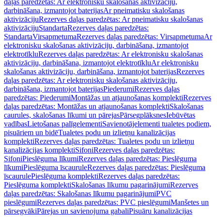
daļas paredzētas: Ar elektronisku skalošanas aktivizāciju,
darbināšana, izmantojot baterijas
Ar pneimatisku skalošanas
aktivizāciju
Rezerves daļas paredzētas: Ar pneimatisku skalošanas
aktivizāciju
Standarta
Rezerves daļas paredzētas:
Standarta
Virsapmetuma
Rezerves daļas paredzētas: Virsapmetuma
Ar
elektronisku skalošanas aktivizāciju, darbināšana, izmantojot
elektrotīklu
Rezerves daļas paredzētas: Ar elektronisku skalošanas
aktivizāciju, darbināšana, izmantojot elektrotīklu
Ar elektronisku
skalošanas aktivizāciju, darbināšana, izmantojot baterijas
Rezerves
daļas paredzētas: Ar elektronisku skalošanas aktivizāciju,
darbināšana, izmantojot baterijas
Piederumi
Rezerves daļas
paredzētas: Piederumi
Montāžas un atjaunošanas komplekti
Rezerves
daļas paredzētas: Montāžas un atjaunošanas komplekti
Skalošanas
caurules, skalošanas līkumi un pārejas
Pārsegplāksnes
Iebūvētas
vadības
Lietošanas palīgelementi
Savienotājelementi tualetes podiem,
pisuāriem un bidē
Tualetes podu un izlietņu kanalizācijas
komplekti
Rezerves daļas paredzētas: Tualetes podu un izlietņu
kanalizācijas komplekti
Sifoni
Rezerves daļas paredzētas:
Sifoni
Pieslēguma līkumi
Rezerves daļas paredzētas: Pieslēguma
līkumi
Pieslēguma īscaurule
Rezerves daļas paredzētas: Pieslēguma
īscaurule
Pieslēguma komplekti
Rezerves daļas paredzētas:
Pieslēguma komplekti
Skalošanas līkumu pagarinājumi
Rezerves
daļas paredzētas: Skalošanas līkumu pagarinājumi
PVC
pieslēgumi
Rezerves daļas paredzētas: PVC pieslēgumi
Manšetes un
pārsegvāki
Pārejas un savienojuma gabali
Pisuāru kanalizācijas