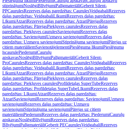
Pieslēguma līkumi
Piederumi
Cauruļu apskavas
Cauruļu apskavu
stiprinājumi
Noslēgi
Blīvējumi
Palīgmateriāli
Geberit Silent-
PP
Caurules
Rezerves daļas paredzētas: Caurules
Veidgabali
Rezerves
daļas paredzētas: Veidgabali
Līkumi
Rezerves daļas paredzētas:
Līkumi
Atzari
Rezerves daļas paredzētas: Atzari
Pārejas
Rezerves
daļas paredzētas: Pārejas
Piekļuves caurules
Rezerves daļas
paredzētas: Piekļuves caurules
Savienojumi
Rezerves daļas
paredzētas: Savienojumi
Uzmavu savienojumi
Rezerves daļas
paredzētas: Uzmavu savienojumi
Stiprinājuma savienojumi
Pārejas uz
citiem materiāliem
Savienotājelementi
Pieslēguma līkumi
Pieslēguma
īscaurule
Piederumi
Cauruļu
apskavas
Noslēgi
Blīvējumi
Palīgmateriāli
Geberit Silent-
Pro
Caurules
Rezerves daļas paredzētas: Caurules
Veidgabali
Rezerves
daļas paredzētas: Veidgabali
Līkumi
Rezerves daļas paredzētas:
Līkumi
Atzari
Rezerves daļas paredzētas: Atzari
Pārejas
Rezerves
daļas paredzētas: Pārejas
Piekļuves caurules
Rezerves daļas
paredzētas: Piekļuves caurules
Profildetaļas SuperTube
Rezerves
daļas paredzētas: Profildetaļas SuperTube
Līkumi
Rezerves daļas
paredzētas: Līkumi
Atzari
Rezerves daļas paredzētas:
Atzari
Savienojumi
Rezerves daļas paredzētas: Savienojumi
Uzmavu
savienojumi
Rezerves daļas paredzētas: Uzmavu
savienojumi
Stiprinājuma savienojumi
Pārejas uz citiem
materiāliem
Piederumi
Rezerves daļas paredzētas: Piederumi
Cauruļu
apskavas
Noslēgi
Blīvējumi
Rezerves daļas paredzētas:
Blīvējumi
Palīgmateriāli
Geberit PE
Caurules
Veidgabali
Rezerves