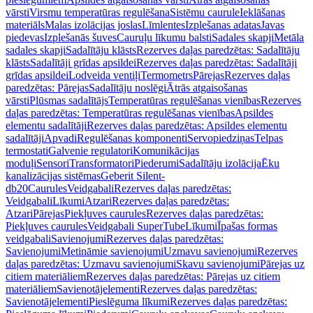
vārsti
Virsmu temperatūras regulēšana
Sistēmu caurule
Ieklāšanas
materiāls
Malas izolācijas joslas
Līmlentes
Izplešanas adatas
Javas
piedevas
Izplešanās šuves
Cauruļu līkumu balsti
Sadales skapji
Metāla
sadales skapji
Sadalītāju klāsts
Rezerves daļas paredzētas: Sadalītāju
klāsts
Sadalītāji grīdas apsildei
Rezerves daļas paredzētas: Sadalītāji
grīdas apsildei
Lodveida ventiļi
Termometrs
Pārejas
Rezerves daļas
paredzētas: Pārejas
Sadalītāju noslēgi
Ātrās atgaisošanas
vārsti
Plūsmas sadalītājs
Temperatūras regulēšanas vienības
Rezerves
daļas paredzētas: Temperatūras regulēšanas vienības
Apsildes
elementu sadalītāji
Rezerves daļas paredzētas: Apsildes elementu
sadalītāji
Apvadi
Regulēšanas komponenti
Servopiedziņas
Telpas
termostati
Galvenie regulatori
Komunikācijas
moduļi
Sensori
Transformatori
Piederumi
Sadalītāju izolācija
Ēku
kanalizācijas sistēmas
Geberit Silent-
db20
Caurules
Veidgabali
Rezerves daļas paredzētas:
Veidgabali
Līkumi
Atzari
Rezerves daļas paredzētas:
Atzari
Pārejas
Piekļuves caurules
Rezerves daļas paredzētas:
Piekļuves caurules
Veidgabali SuperTube
Līkumi
Īpašas formas
veidgabali
Savienojumi
Rezerves daļas paredzētas:
Savienojumi
Metināmie savienojumi
Uzmavu savienojumi
Rezerves
daļas paredzētas: Uzmavu savienojumi
Skavu savienojumi
Pārejas uz
citiem materiāliem
Rezerves daļas paredzētas: Pārejas uz citiem
materiāliem
Savienotājelementi
Rezerves daļas paredzētas:
Savienotājelementi
Pieslēguma līkumi
Rezerves daļas paredzētas: