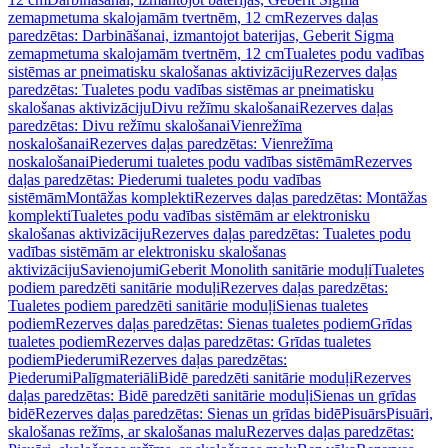
zemapmetuma skalojamām tvertnēm, 12 cm
Rezerves daļas
paredzētas: Darbināšanai, izmantojot baterijas, Geberit Sigma
zemapmetuma skalojamām tvertnēm, 12 cm
Tualetes podu vadības
sistēmas ar pneimatisku skalošanas aktivizāciju
Rezerves daļas
paredzētas: Tualetes podu vadības sistēmas ar pneimatisku
skalošanas aktivizāciju
Divu režīmu skalošanai
Rezerves daļas
paredzētas: Divu režīmu skalošanai
Vienrežīma
noskalošanai
Rezerves daļas paredzētas: Vienrežīma
noskalošanai
Piederumi tualetes podu vadības sistēmām
Rezerves
daļas paredzētas: Piederumi tualetes podu vadības
sistēmām
Montāžas komplekti
Rezerves daļas paredzētas: Montāžas
komplekti
Tualetes podu vadības sistēmām ar elektronisku
skalošanas aktivizāciju
Rezerves daļas paredzētas: Tualetes podu
vadības sistēmām ar elektronisku skalošanas
aktivizāciju
Savienojumi
Geberit Monolith sanitārie moduļi
Tualetes
podiem paredzēti sanitārie moduļi
Rezerves daļas paredzētas:
Tualetes podiem paredzēti sanitārie moduļi
Sienas tualetes
podiem
Rezerves daļas paredzētas: Sienas tualetes podiem
Grīdas
tualetes podiem
Rezerves daļas paredzētas: Grīdas tualetes
podiem
Piederumi
Rezerves daļas paredzētas:
Piederumi
Palīgmateriāli
Bidē paredzēti sanitārie moduļi
Rezerves
daļas paredzētas: Bidē paredzēti sanitārie moduļi
Sienas un grīdas
bidē
Rezerves daļas paredzētas: Sienas un grīdas bidē
Pisuārs
Pisuāri,
skalošanas režīms, ar skalošanas malu
Rezerves daļas paredzētas: