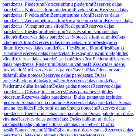
paredzētas: Piederumi
Noteces sifonu piederumi
Rezerves daļas
paredzētas: Noteces sifonu piederumi
P veida sifoni
Rezerves daļas
paredzētas: P veida sifoni
Zemapmetuma sifoni
Rezerves daļas
paredzētas: Zemapmetuma sifoni
Virsapmetuma sifoni
Rezerves daļas
paredzētas: Virsapmetuma sifoni
Pieslēgumi
Rezerves daļas
paredzētas: Pieslēgumi
Piederumi
Noteces sifoni saimniecības
izlietnēm
Rezerves daļas paredzētas: Noteces sifoni saimniecības
izlietnēm
Sifoni
Rezerves daļas paredzētas: Sifoni
Pieslēguma
līkumi
Rezerves daļas paredzētas: Pieslēguma līkumi
Pieslēguma
īscaurule
Rezerves daļas paredzētas: Pieslēguma īscaurule
Izplūdes
vārsti
Rezerves daļas paredzētas: Izplūdes vārsti
Piederumi
Rezerves
daļas paredzētas: Piederumi
Dušas un vannas
Dušas
Grīdas ūdens
novade dušām
Rezerves daļas paredzētas: Grīdas ūdens novade
dušām
Dušas noteces
Rezerves daļas paredzētas: Dušas
noteces
Piederumi dušas kanāliem
Rezerves daļas paredzētas:
Piederumi dušas kanāliem
Dušas grīdas noteces
Rezerves daļas
paredzētas: Dušas grīdas noteces
Dušas pamatnes izplūdes
piederumi
Rezerves daļas paredzētas: Dušas pamatnes izplūdes
piederumi
Sienas līmeņa noplūdes
Rezerves daļas paredzētas: Sienas
līmeņa noplūdes
Piederumi sienas līmeņa notecēm
Rezerves daļas
paredzētas: Piederumi sienas līmeņa notecēm
Dušas paliktņi un dušas
virsmas
Rezerves daļas paredzētas: Dušas paliktņi un dušas
virsmas
Mākslīgā akmens dušas virsmas un Geberit Duofix
uzstādīšanas elementi
Mākslīgā akmens dušas virsmas
Rezerves daļas
paredzētas: Mākslīgā akmens dušas virsmas
Montāžas