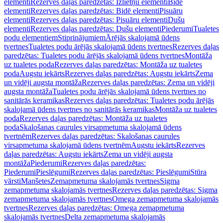
elementi
Rezerves daļas paredzētas: Izlietņu elementi
Bidē
elementi
Rezerves daļas paredzētas: Bidē elementi
Pisuāru
elementi
Rezerves daļas paredzētas: Pisuāru elementi
Dušu
elementi
Rezerves daļas paredzētas: Dušu elementi
Piederumi
Tualetes
podu elementiem
Stiprinājumiem
Ārējās skalojamā ūdens
tvertnes
Tualetes podu ārējās skalojamā ūdens tvertnes
Rezerves daļas
paredzētas: Tualetes podu ārējās skalojamā ūdens tvertnes
Montāža
uz tualetes poda
Rezerves daļas paredzētas: Montāža uz tualetes
poda
Augstu iekārts
Rezerves daļas paredzētas: Augstu iekārts
Zema
un vidēji augsta montāža
Rezerves daļas paredzētas: Zema un vidēji
augsta montāža
Tualetes podu ārējās skalojamā ūdens tvertnes no
sanitārās keramikas
Rezerves daļas paredzētas: Tualetes podu ārējās
skalojamā ūdens tvertnes no sanitārās keramikas
Montāža uz tualetes
poda
Rezerves daļas paredzētas: Montāža uz tualetes
poda
Skalošanas caurules virsapmetuma skalojamā ūdens
tvertnēm
Rezerves daļas paredzētas: Skalošanas caurules
virsapmetuma skalojamā ūdens tvertnēm
Augstu iekārts
Rezerves
daļas paredzētas: Augstu iekārts
Zema un vidēji augsta
montāža
Piederumi
Rezerves daļas paredzētas:
Piederumi
Pieslēgumi
Rezerves daļas paredzētas: Pieslēgumi
Stūra
vārsti
Manšetes
Zemapmetuma skalojamās tvertnes
Sigma
zemapmetuma skalojamās tvertnes
Rezerves daļas paredzētas: Sigma
zemapmetuma skalojamās tvertnes
Omega zemapmetuma skalojamās
tvertnes
Rezerves daļas paredzētas: Omega zemapmetuma
skalojamās tvertnes
Delta zemapmetuma skalojamās