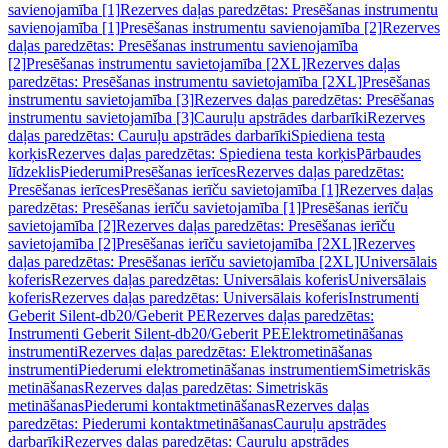
savienojamība [1]
Rezerves daļas paredzētas: Presēšanas instrumentu
savienojamība [1]
Presēšanas instrumentu savienojamība [2]
Rezerves
daļas paredzētas: Presēšanas instrumentu savienojamība
[2]
Presēšanas instrumentu savietojamība [2XL]
Rezerves daļas
paredzētas: Presēšanas instrumentu savietojamība [2XL]
Presēšanas
instrumentu savietojamība [3]
Rezerves daļas paredzētas: Presēšanas
instrumentu savietojamība [3]
Cauruļu apstrādes darbarīki
Rezerves
daļas paredzētas: Cauruļu apstrādes darbarīki
Spiediena testa
korķis
Rezerves daļas paredzētas: Spiediena testa korķis
Pārbaudes
līdzeklis
Piederumi
Presēšanas ierīces
Rezerves daļas paredzētas:
Presēšanas ierīces
Presēšanas ierīču savietojamība [1]
Rezerves daļas
paredzētas: Presēšanas ierīču savietojamība [1]
Presēšanas ierīču
savietojamība [2]
Rezerves daļas paredzētas: Presēšanas ierīču
savietojamība [2]
Presēšanas ierīču savietojamība [2XL]
Rezerves
daļas paredzētas: Presēšanas ierīču savietojamība [2XL]
Universālais
koferis
Rezerves daļas paredzētas: Universālais koferis
Universālais
koferis
Rezerves daļas paredzētas: Universālais koferis
Instrumenti
Geberit Silent-db20/Geberit PE
Rezerves daļas paredzētas:
Instrumenti Geberit Silent-db20/Geberit PE
Elektrometināšanas
instrumenti
Rezerves daļas paredzētas: Elektrometināšanas
instrumenti
Piederumi elektrometināšanas instrumentiem
Simetriskās
metināšanas
Rezerves daļas paredzētas: Simetriskās
metināšanas
Piederumi kontaktmetināšanas
Rezerves daļas
paredzētas: Piederumi kontaktmetināšanas
Cauruļu apstrādes
darbarīki
Rezerves daļas paredzētas: Cauruļu apstrādes