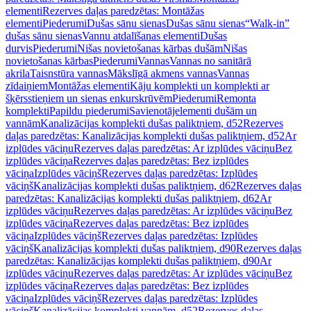
elementi
Rezerves daļas paredzētas: Montāžas
elementi
Piederumi
Dušas sānu sienas
Dušas sānu sienas
“Walk-in”
dušas sānu sienas
Vannu atdalīšanas elementi
Dušas
durvis
Piederumi
Nišas novietošanas kārbas dušām
Nišas
novietošanas kārbas
Piederumi
Vannas
Vannas no sanitārā
akrila
Taisnstūra vannas
Mākslīgā akmens vannas
Vannas
zīdaiņiem
Montāžas elementi
Kāju komplekti un komplekti ar
šķērsstieņiem un sienas enkurskrūvēm
Piederumi
Remonta
komplekti
Papildu piederumi
Savienotājelementi dušām un
vannām
Kanalizācijas komplekti dušas paliktņiem, d52
Rezerves
daļas paredzētas: Kanalizācijas komplekti dušas paliktņiem, d52
Ar
izplūdes vāciņu
Rezerves daļas paredzētas: Ar izplūdes vāciņu
Bez
izplūdes vāciņa
Rezerves daļas paredzētas: Bez izplūdes
vāciņa
Izplūdes vāciņš
Rezerves daļas paredzētas: Izplūdes
vāciņš
Kanalizācijas komplekti dušas paliktņiem, d62
Rezerves daļas
paredzētas: Kanalizācijas komplekti dušas paliktņiem, d62
Ar
izplūdes vāciņu
Rezerves daļas paredzētas: Ar izplūdes vāciņu
Bez
izplūdes vāciņa
Rezerves daļas paredzētas: Bez izplūdes
vāciņa
Izplūdes vāciņš
Rezerves daļas paredzētas: Izplūdes
vāciņš
Kanalizācijas komplekti dušas paliktņiem, d90
Rezerves daļas
paredzētas: Kanalizācijas komplekti dušas paliktņiem, d90
Ar
izplūdes vāciņu
Rezerves daļas paredzētas: Ar izplūdes vāciņu
Bez
izplūdes vāciņa
Rezerves daļas paredzētas: Bez izplūdes
vāciņa
Izplūdes vāciņš
Rezerves daļas paredzētas: Izplūdes
vāciņš
Kanalizācijas komplekti vannām, d52
Rezerves daļas