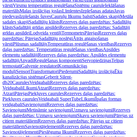
vārsti
Virsmu temperatūras regulēšana
Sistēmu caurule
Ieklāšanas
materiāls
Malas izolācijas joslas
Līmlentes
Izplešanas adatas
Javas
piedevas
Izplešanās šuves
Cauruļu līkumu balsti
Sadales skapji
Metāla
sadales skapji
Sadalītāju klāsts
Rezerves daļas paredzētas: Sadalītāju
klāsts
Sadalītāji grīdas apsildei
Rezerves daļas paredzētas: Sadalītāji
grīdas apsildei
Lodveida ventiļi
Termometrs
Pārejas
Rezerves daļas
paredzētas: Pārejas
Sadalītāju noslēgi
Ātrās atgaisošanas
vārsti
Plūsmas sadalītājs
Temperatūras regulēšanas vienības
Rezerves
daļas paredzētas: Temperatūras regulēšanas vienības
Apsildes
elementu sadalītāji
Rezerves daļas paredzētas: Apsildes elementu
sadalītāji
Apvadi
Regulēšanas komponenti
Servopiedziņas
Telpas
termostati
Galvenie regulatori
Komunikācijas
moduļi
Sensori
Transformatori
Piederumi
Sadalītāju izolācija
Ēku
kanalizācijas sistēmas
Geberit Silent-
db20
Caurules
Veidgabali
Rezerves daļas paredzētas:
Veidgabali
Līkumi
Atzari
Rezerves daļas paredzētas:
Atzari
Pārejas
Piekļuves caurules
Rezerves daļas paredzētas:
Piekļuves caurules
Veidgabali SuperTube
Līkumi
Īpašas formas
veidgabali
Savienojumi
Rezerves daļas paredzētas:
Savienojumi
Metināmie savienojumi
Uzmavu savienojumi
Rezerves
daļas paredzētas: Uzmavu savienojumi
Skavu savienojumi
Pārejas uz
citiem materiāliem
Rezerves daļas paredzētas: Pārejas uz citiem
materiāliem
Savienotājelementi
Rezerves daļas paredzētas:
Savienotājelementi
Pieslēguma līkumi
Rezerves daļas paredzētas: