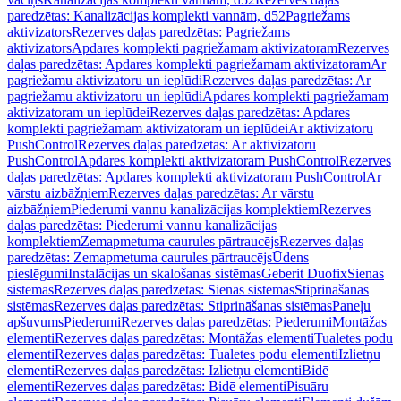
paredzētas: Kanalizācijas komplekti vannām, d52
Pagriežams
aktivizators
Rezerves daļas paredzētas: Pagriežams
aktivizators
Apdares komplekti pagriežamam aktivizatoram
Rezerves
daļas paredzētas: Apdares komplekti pagriežamam aktivizatoram
Ar
pagriežamu aktivizatoru un ieplūdi
Rezerves daļas paredzētas: Ar
pagriežamu aktivizatoru un ieplūdi
Apdares komplekti pagriežamam
aktivizatoram un ieplūdei
Rezerves daļas paredzētas: Apdares
komplekti pagriežamam aktivizatoram un ieplūdei
Ar aktivizatoru
PushControl
Rezerves daļas paredzētas: Ar aktivizatoru
PushControl
Apdares komplekti aktivizatoram PushControl
Rezerves
daļas paredzētas: Apdares komplekti aktivizatoram PushControl
Ar
vārstu aizbāžņiem
Rezerves daļas paredzētas: Ar vārstu
aizbāžņiem
Piederumi vannu kanalizācijas komplektiem
Rezerves
daļas paredzētas: Piederumi vannu kanalizācijas
komplektiem
Zemapmetuma caurules pārtraucējs
Rezerves daļas
paredzētas: Zemapmetuma caurules pārtraucējs
Ūdens
pieslēgumi
Instalācijas un skalošanas sistēmas
Geberit Duofix
Sienas
sistēmas
Rezerves daļas paredzētas: Sienas sistēmas
Stiprināšanas
sistēmas
Rezerves daļas paredzētas: Stiprināšanas sistēmas
Paneļu
apšuvums
Piederumi
Rezerves daļas paredzētas: Piederumi
Montāžas
elementi
Rezerves daļas paredzētas: Montāžas elementi
Tualetes podu
elementi
Rezerves daļas paredzētas: Tualetes podu elementi
Izlietņu
elementi
Rezerves daļas paredzētas: Izlietņu elementi
Bidē
elementi
Rezerves daļas paredzētas: Bidē elementi
Pisuāru