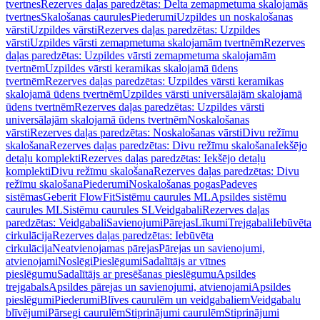
tvertnes
Rezerves daļas paredzētas: Delta zemapmetuma skalojamās
tvertnes
Skalošanas caurules
Piederumi
Uzpildes un noskalošanas
vārsti
Uzpildes vārsti
Rezerves daļas paredzētas: Uzpildes
vārsti
Uzpildes vārsti zemapmetuma skalojamām tvertnēm
Rezerves
daļas paredzētas: Uzpildes vārsti zemapmetuma skalojamām
tvertnēm
Uzpildes vārsti keramikas skalojamā ūdens
tvertnēm
Rezerves daļas paredzētas: Uzpildes vārsti keramikas
skalojamā ūdens tvertnēm
Uzpildes vārsti universālajām skalojamā
ūdens tvertnēm
Rezerves daļas paredzētas: Uzpildes vārsti
universālajām skalojamā ūdens tvertnēm
Noskalošanas
vārsti
Rezerves daļas paredzētas: Noskalošanas vārsti
Divu režīmu
skalošana
Rezerves daļas paredzētas: Divu režīmu skalošana
Iekšējo
detaļu komplekti
Rezerves daļas paredzētas: Iekšējo detaļu
komplekti
Divu režīmu skalošana
Rezerves daļas paredzētas: Divu
režīmu skalošana
Piederumi
Noskalošanas pogas
Padeves
sistēmas
Geberit FlowFit
Sistēmu caurules ML
Apsildes sistēmu
caurules ML
Sistēmu caurules SL
Veidgabali
Rezerves daļas
paredzētas: Veidgabali
Savienojumi
Pārejas
Līkumi
Trejgabali
Iebūvēta
cirkulācija
Rezerves daļas paredzētas: Iebūvēta
cirkulācija
Neatvienojamas pārejas
Pārejas un savienojumi,
atvienojami
Noslēgi
Pieslēgumi
Sadalītājs ar vītnes
pieslēgumu
Sadalītājs ar presēšanas pieslēgumu
Apsildes
trejgabals
Apsildes pārejas un savienojumi, atvienojami
Apsildes
pieslēgumi
Piederumi
Blīves caurulēm un veidgabaliem
Veidgabalu
blīvējumi
Pārsegi caurulēm
Stiprinājumi caurulēm
Stiprinājumi