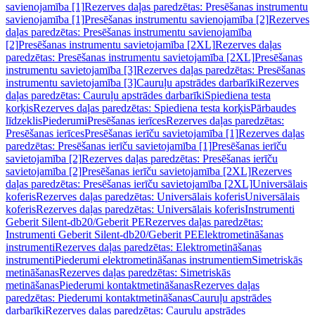
savienojamība [1]
Rezerves daļas paredzētas: Presēšanas instrumentu
savienojamība [1]
Presēšanas instrumentu savienojamība [2]
Rezerves
daļas paredzētas: Presēšanas instrumentu savienojamība
[2]
Presēšanas instrumentu savietojamība [2XL]
Rezerves daļas
paredzētas: Presēšanas instrumentu savietojamība [2XL]
Presēšanas
instrumentu savietojamība [3]
Rezerves daļas paredzētas: Presēšanas
instrumentu savietojamība [3]
Cauruļu apstrādes darbarīki
Rezerves
daļas paredzētas: Cauruļu apstrādes darbarīki
Spiediena testa
korķis
Rezerves daļas paredzētas: Spiediena testa korķis
Pārbaudes
līdzeklis
Piederumi
Presēšanas ierīces
Rezerves daļas paredzētas:
Presēšanas ierīces
Presēšanas ierīču savietojamība [1]
Rezerves daļas
paredzētas: Presēšanas ierīču savietojamība [1]
Presēšanas ierīču
savietojamība [2]
Rezerves daļas paredzētas: Presēšanas ierīču
savietojamība [2]
Presēšanas ierīču savietojamība [2XL]
Rezerves
daļas paredzētas: Presēšanas ierīču savietojamība [2XL]
Universālais
koferis
Rezerves daļas paredzētas: Universālais koferis
Universālais
koferis
Rezerves daļas paredzētas: Universālais koferis
Instrumenti
Geberit Silent-db20/Geberit PE
Rezerves daļas paredzētas:
Instrumenti Geberit Silent-db20/Geberit PE
Elektrometināšanas
instrumenti
Rezerves daļas paredzētas: Elektrometināšanas
instrumenti
Piederumi elektrometināšanas instrumentiem
Simetriskās
metināšanas
Rezerves daļas paredzētas: Simetriskās
metināšanas
Piederumi kontaktmetināšanas
Rezerves daļas
paredzētas: Piederumi kontaktmetināšanas
Cauruļu apstrādes
darbarīki
Rezerves daļas paredzētas: Cauruļu apstrādes