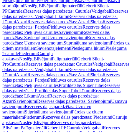
Pieslēguma līkumi
Piederumi
Cauruļu apskavas
Cauruļu apskavu
stiprinājumi
Noslēgi
Blīvējumi
Palīgmateriāli
Geberit Silent-
PP
Caurules
Rezerves daļas paredzētas: Caurules
Veidgabali
Rezerves
daļas paredzētas: Veidgabali
Līkumi
Rezerves daļas paredzētas:
Līkumi
Atzari
Rezerves daļas paredzētas: Atzari
Pārejas
Rezerves
daļas paredzētas: Pārejas
Piekļuves caurules
Rezerves daļas
paredzētas: Piekļuves caurules
Savienojumi
Rezerves daļas
paredzētas: Savienojumi
Uzmavu savienojumi
Rezerves daļas
paredzētas: Uzmavu savienojumi
Stiprinājuma savienojumi
Pārejas uz
citiem materiāliem
Savienotājelementi
Pieslēguma līkumi
Pieslēguma
īscaurule
Piederumi
Cauruļu
apskavas
Noslēgi
Blīvējumi
Palīgmateriāli
Geberit Silent-
Pro
Caurules
Rezerves daļas paredzētas: Caurules
Veidgabali
Rezerves
daļas paredzētas: Veidgabali
Līkumi
Rezerves daļas paredzētas:
Līkumi
Atzari
Rezerves daļas paredzētas: Atzari
Pārejas
Rezerves
daļas paredzētas: Pārejas
Piekļuves caurules
Rezerves daļas
paredzētas: Piekļuves caurules
Profildetaļas SuperTube
Rezerves
daļas paredzētas: Profildetaļas SuperTube
Līkumi
Rezerves daļas
paredzētas: Līkumi
Atzari
Rezerves daļas paredzētas:
Atzari
Savienojumi
Rezerves daļas paredzētas: Savienojumi
Uzmavu
savienojumi
Rezerves daļas paredzētas: Uzmavu
savienojumi
Stiprinājuma savienojumi
Pārejas uz citiem
materiāliem
Piederumi
Rezerves daļas paredzētas: Piederumi
Cauruļu
apskavas
Noslēgi
Blīvējumi
Rezerves daļas paredzētas:
Blīvējumi
Palīgmateriāli
Geberit PE
Caurules
Veidgabali
Rezerves