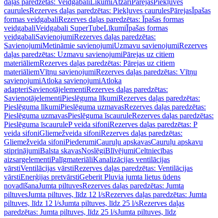
daļas paredzētas: Veidgabali
Līkumi
Atzari
Pārejas
Piekļuves
caurules
Rezerves daļas paredzētas: Piekļuves caurules
Pārejas
Īpašas
formas veidgabali
Rezerves daļas paredzētas: Īpašas formas
veidgabali
Veidgabali SuperTube
Līkumi
Īpašas formas
veidgabali
Savienojumi
Rezerves daļas paredzētas:
Savienojumi
Metināmie savienojumi
Uzmavu savienojumi
Rezerves
daļas paredzētas: Uzmavu savienojumi
Pārejas uz citiem
materiāliem
Rezerves daļas paredzētas: Pārejas uz citiem
materiāliem
Vītņu savienojumi
Rezerves daļas paredzētas: Vītņu
savienojumi
Atloka savienojumi
Atloka
adapteri
Savienotājelementi
Rezerves daļas paredzētas:
Savienotājelementi
Pieslēguma līkumi
Rezerves daļas paredzētas:
Pieslēguma līkumi
Pieslēguma uzmavas
Rezerves daļas paredzētas:
Pieslēguma uzmavas
Pieslēguma īscaurule
Rezerves daļas paredzētas:
Pieslēguma īscaurule
P veida sifoni
Rezerves daļas paredzētas: P
veida sifoni
Gliemežveida sifoni
Rezerves daļas paredzētas:
Gliemežveida sifoni
Piederumi
Cauruļu apskavas
Cauruļu apskavu
stiprinājumi
Balsta skavas
Noslēgi
Blīvējumi
Celtniecības
aizsargelementi
Palīgmateriāli
Kanalizācijas ventilācijas
vārsti
Ventilācijas vārsti
Rezerves daļas paredzētas: Ventilācijas
vārsti
Enerģijas pretvārsti
Geberit Pluvia jumta lietus ūdens
novadīšana
Jumta piltuves
Rezerves daļas paredzētas: Jumta
piltuves
Jumta piltuves, līdz 12 l/s
Rezerves daļas paredzētas: Jumta
piltuves, līdz 12 l/s
Jumta piltuves, līdz 25 l/s
Rezerves daļas
paredzētas: Jumta piltuves, līdz 25 l/s
Jumta piltuves, līdz