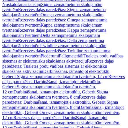
Noskalošanas taustiņi
Sigma zemapmetuma skalojamām
tvertnēm
Rezerves daļas paredzētas: Sigma zemapmetuma
skalojamām tvertnēm
Omega zemapmetuma skalojamām
tvertnēm
Rezerves daļas paredzētas: Omega zemapmetuma
skalojamām tvertnēm
Kappa zemapmetuma skalojamām
tvertnēm
Rezerves daļas paredzētas: Kappa zemapmetuma
skalojamām tvertnēm
Delta zemapmetuma skalojamām
tvertnēm
Rezerves daļas paredzētas: Delta zemapmetuma
skalojamām tvertnēm
Twinline zemapmetuma skalojamām
tvertnēm
Rezerves daļas paredzētas: Twinline zemapmetuma
skalojamām tvertnēm
Piederumi
Palīgmateriāli
Tualetes podu vadības
sistēmas ar elektronisku skalošanas aktivizāciju
Rezerves daļas
paredzētas: Tualetes podu vadības sistēmas ar elektronisku
skalošanas aktivizāciju
Darbināšanai, izmantojot elektrotīklu,
Geberit Sigma zemapmetuma skalojamām tvertnēm, 12 cm
Rezerves
daļas paredzētas: Darbināšanai, izmantojot elektrotīklu,
Geberit Sigma zemapmetuma skalojamām tvertnēm,
12 cm
Darbināšanai, izmantojot elektrotīklu, Geberit Sigma
zemapmetuma skalojamām tvertnēm, 8 cm
Rezerves daļas
paredzētas: Darbināšanai, izmantojot elektrotīklu, Geberit Sigma
zemapmetuma skalojamām tvertnēm, 8 cm
Darbināšanai, izmantojot
elektrotīklu, Geberit Omega zemapmetuma skalojamām tvertnēm,
12 cm
Rezerves daļas paredzētas: Darbināšanai, izmantojot
elektrotīklu, Geberit Omega zemapmetuma skalojamām tvertnēm,
12 cm
Darbināšanai, izmantojot baterijas, Geberit Sigma