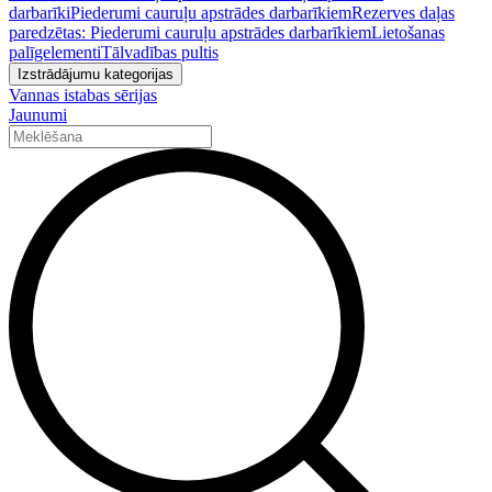
darbarīki
Piederumi cauruļu apstrādes darbarīkiem
Rezerves daļas
paredzētas: Piederumi cauruļu apstrādes darbarīkiem
Lietošanas
palīgelementi
Tālvadības pultis
Izstrādājumu kategorijas
Vannas istabas sērijas
Jaunumi