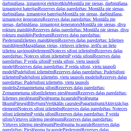
darbināšana, izmantojot elektrotīklu
Montāža pie sienas, darbināšana,
izmantojot baterijas
Rezerves daļas paredzētas: Montāža pie sienas,
darbināšana, izmantojot baterijas
Montāža pie sienas, darbināšana,
izmantojot ģeneratoru
Rezerves daļas paredzētas: Montāža pie
sienas, darbināšana, izmantojot ģeneratoru
Montāža pie sienas, divu
rokturu maisītājs
Rezerves daļas paredzētas: Montāža pie sienas, divu
rokturu maisītājs
Piederumi
Rezerves daļas paredzētas:
Piederumi
Izlietnes maisītājiem
Rezerves daļas paredzētas: Izlietnes
maisītājiem
Mazgāšanas vietas, virtuves izlietņu, ierīču un lieto
izlietņu savienotājelementi
Noteces sifoni izlietnēm
Rezerves daļas
paredzētas: Noteces sifoni izlietnēm
P veida sifoni
Rezerves daļas
paredzētas: P veida sifoni
P veida sifoni, vietu taupoši
modeļi
Rezerves daļas paredzētas: P veida sifoni, vietu taupoši
modeļi
Pudeļsifoni izlietnēm
Rezerves daļas paredzētas: Pudeļsifoni
izlietnēm
Pudeļsifoni izlietnēm, vietu taupošs modelis
Rezerves daļas
paredzētas: Pudeļsifoni izlietnēm, vietu taupošs
modelis
Zemapmetuma sifoni
Rezerves daļas paredzētas:
Zemapmetuma sifoni
Izlietnes pieslēgumi
Rezerves daļas paredzētas:
Izlietnes pieslēgumi
Pieslēguma īscaurule
Pieslēguma
līkumi
Pārsegi
Blīvējumi
Vertikālās caurules
Pagarinājumi
Aktivizācijas
elementi
Noteces sifoni izlietnēm
Rezerves daļas paredzētas: Noteces
sifoni izlietnēm
P veida sifoni
Rezerves daļas paredzētas: P veida
sifoni
Virtuves izlietņu pieslēgumi
Rezerves daļas paredzētas:
Virtuves izlietņu pieslēgumi
Pieslēguma īscaurule
Rezerves daļas
paredzētas: Pieslēguma īscaurule
Piederumi
Rezerves daļas