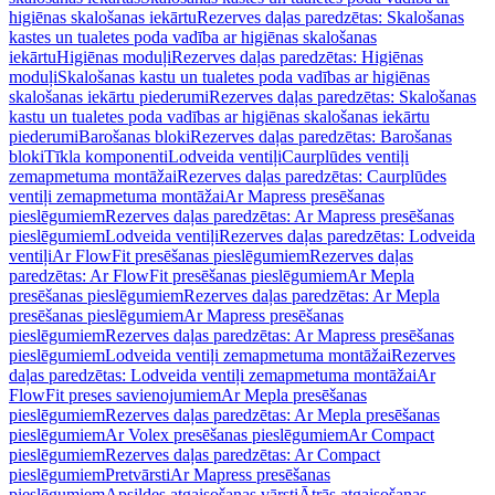
higiēnas skalošanas iekārtu
Rezerves daļas paredzētas: Skalošanas
kastes un tualetes poda vadība ar higiēnas skalošanas
iekārtu
Higiēnas moduļi
Rezerves daļas paredzētas: Higiēnas
moduļi
Skalošanas kastu un tualetes poda vadības ar higiēnas
skalošanas iekārtu piederumi
Rezerves daļas paredzētas: Skalošanas
kastu un tualetes poda vadības ar higiēnas skalošanas iekārtu
piederumi
Barošanas bloki
Rezerves daļas paredzētas: Barošanas
bloki
Tīkla komponenti
Lodveida ventiļi
Caurplūdes ventiļi
zemapmetuma montāžai
Rezerves daļas paredzētas: Caurplūdes
ventiļi zemapmetuma montāžai
Ar Mapress presēšanas
pieslēgumiem
Rezerves daļas paredzētas: Ar Mapress presēšanas
pieslēgumiem
Lodveida ventiļi
Rezerves daļas paredzētas: Lodveida
ventiļi
Ar FlowFit presēšanas pieslēgumiem
Rezerves daļas
paredzētas: Ar FlowFit presēšanas pieslēgumiem
Ar Mepla
presēšanas pieslēgumiem
Rezerves daļas paredzētas: Ar Mepla
presēšanas pieslēgumiem
Ar Mapress presēšanas
pieslēgumiem
Rezerves daļas paredzētas: Ar Mapress presēšanas
pieslēgumiem
Lodveida ventiļi zemapmetuma montāžai
Rezerves
daļas paredzētas: Lodveida ventiļi zemapmetuma montāžai
Ar
FlowFit preses savienojumiem
Ar Mepla presēšanas
pieslēgumiem
Rezerves daļas paredzētas: Ar Mepla presēšanas
pieslēgumiem
Ar Volex presēšanas pieslēgumiem
Ar Compact
pieslēgumiem
Rezerves daļas paredzētas: Ar Compact
pieslēgumiem
Pretvārsti
Ar Mapress presēšanas
pieslēgumiem
Apsildes atgaisošanas vārsti
Ātrās atgaisošanas