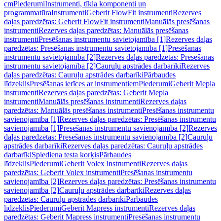
cm
Piederumi
Instrumenti, tīkla komponenti un
programmatūra
Instrumenti
Geberit FlowFit instrumenti
Rezerves
daļas paredzētas: Geberit FlowFit instrumenti
Manuālās presēšanas
instrumenti
Rezerves daļas paredzētas: Manuālās presēšanas
instrumenti
Presēšanas instrumentu savietojamība [1]
Rezerves daļas
paredzētas: Presēšanas instrumentu savietojamība [1]
Presēšanas
instrumentu savietojamība [2]
Rezerves daļas paredzētas: Presēšanas
instrumentu savietojamība [2]
Cauruļu apstrādes darbarīki
Rezerves
daļas paredzētas: Cauruļu apstrādes darbarīki
Pārbaudes
līdzeklis
Presēšanas ierīces ar instrumentiem
Piederumi
Geberit Mepla
instrumenti
Rezerves daļas paredzētas: Geberit Mepla
instrumenti
Manuālās presēšanas instrumenti
Rezerves daļas
paredzētas: Manuālās presēšanas instrumenti
Presēšanas instrumentu
savienojamība [1]
Rezerves daļas paredzētas: Presēšanas instrumentu
savienojamība [1]
Presēšanas instrumentu savienojamība [2]
Rezerves
daļas paredzētas: Presēšanas instrumentu savienojamība [2]
Cauruļu
apstrādes darbarīki
Rezerves daļas paredzētas: Cauruļu apstrādes
darbarīki
Spiediena testa korķis
Pārbaudes
līdzeklis
Piederumi
Geberit Volex instrumenti
Rezerves daļas
paredzētas: Geberit Volex instrumenti
Presēšanas instrumentu
savienojamība [2]
Rezerves daļas paredzētas: Presēšanas instrumentu
savienojamība [2]
Cauruļu apstrādes darbarīki
Rezerves daļas
paredzētas: Cauruļu apstrādes darbarīki
Pārbaudes
līdzeklis
Piederumi
Geberit Mapress instrumenti
Rezerves daļas
paredzētas: Geberit Mapress instrumenti
Presēšanas instrumentu