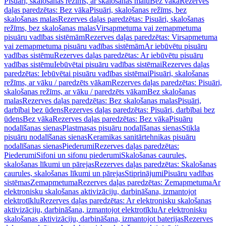
Pisuāri, skalošanas režīms, ar skalošanas malu
Bez vāka
Rezerves
daļas paredzētas: Bez vāka
Pisuāri, skalošanas režīms, bez
skalošanas malas
Rezerves daļas paredzētas: Pisuāri, skalošanas
režīms, bez skalošanas malas
Virsapmetuma vai zemapmetuma
pisuāru vadības sistēmām
Rezerves daļas paredzētas: Virsapmetuma
vai zemapmetuma pisuāru vadības sistēmām
Ar iebūvētu pisuāru
vadības sistēmu
Rezerves daļas paredzētas: Ar iebūvētu pisuāru
vadības sistēmu
Iebūvētai pisuāru vadības sistēmai
Rezerves daļas
paredzētas: Iebūvētai pisuāru vadības sistēmai
Pisuāri, skalošanas
režīms, ar vāku / paredzēts vākam
Rezerves daļas paredzētas: Pisuāri,
skalošanas režīms, ar vāku / paredzēts vākam
Bez skalošanas
malas
Rezerves daļas paredzētas: Bez skalošanas malas
Pisuāri,
darbībai bez ūdens
Rezerves daļas paredzētas: Pisuāri, darbībai bez
ūdens
Bez vāka
Rezerves daļas paredzētas: Bez vāka
Pisuāru
nodalīšanas sienas
Plastmasas pisuāru nodalīšanas sienas
Stikla
pisuāru nodalīšanas sienas
Keramikas sanitārtehnikas pisuāru
nodalīšanas sienas
Piederumi
Rezerves daļas paredzētas:
Piederumi
Sifoni un sifonu piederumi
Skalošanas caurules,
skalošanas līkumi un pārejas
Rezerves daļas paredzētas: Skalošanas
caurules, skalošanas līkumi un pārejas
Stiprinājumi
Pisuāru vadības
sistēmas
Zemapmetuma
Rezerves daļas paredzētas: Zemapmetuma
Ar
elektronisku skalošanas aktivizāciju, darbināšana, izmantojot
elektrotīklu
Rezerves daļas paredzētas: Ar elektronisku skalošanas
aktivizāciju, darbināšana, izmantojot elektrotīklu
Ar elektronisku
skalošanas aktivizāciju, darbināšana, izmantojot baterijas
Rezerves