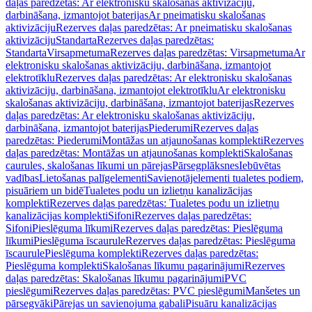
daļas paredzētas: Ar elektronisku skalošanas aktivizāciju,
darbināšana, izmantojot baterijas
Ar pneimatisku skalošanas
aktivizāciju
Rezerves daļas paredzētas: Ar pneimatisku skalošanas
aktivizāciju
Standarta
Rezerves daļas paredzētas:
Standarta
Virsapmetuma
Rezerves daļas paredzētas: Virsapmetuma
Ar
elektronisku skalošanas aktivizāciju, darbināšana, izmantojot
elektrotīklu
Rezerves daļas paredzētas: Ar elektronisku skalošanas
aktivizāciju, darbināšana, izmantojot elektrotīklu
Ar elektronisku
skalošanas aktivizāciju, darbināšana, izmantojot baterijas
Rezerves
daļas paredzētas: Ar elektronisku skalošanas aktivizāciju,
darbināšana, izmantojot baterijas
Piederumi
Rezerves daļas
paredzētas: Piederumi
Montāžas un atjaunošanas komplekti
Rezerves
daļas paredzētas: Montāžas un atjaunošanas komplekti
Skalošanas
caurules, skalošanas līkumi un pārejas
Pārsegplāksnes
Iebūvētas
vadības
Lietošanas palīgelementi
Savienotājelementi tualetes podiem,
pisuāriem un bidē
Tualetes podu un izlietņu kanalizācijas
komplekti
Rezerves daļas paredzētas: Tualetes podu un izlietņu
kanalizācijas komplekti
Sifoni
Rezerves daļas paredzētas:
Sifoni
Pieslēguma līkumi
Rezerves daļas paredzētas: Pieslēguma
līkumi
Pieslēguma īscaurule
Rezerves daļas paredzētas: Pieslēguma
īscaurule
Pieslēguma komplekti
Rezerves daļas paredzētas:
Pieslēguma komplekti
Skalošanas līkumu pagarinājumi
Rezerves
daļas paredzētas: Skalošanas līkumu pagarinājumi
PVC
pieslēgumi
Rezerves daļas paredzētas: PVC pieslēgumi
Manšetes un
pārsegvāki
Pārejas un savienojuma gabali
Pisuāru kanalizācijas