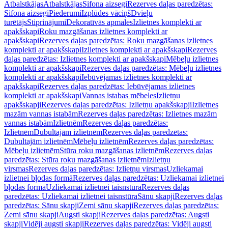
Atbalstkājas
Atbalstkājas
Sifona aizsegi
Rezerves daļas paredzētas:
Sifona aizsegi
Piederumi
Izplūdes vāciņš
Dvieļu
turētājs
Stiprinājumi
Dekoratīvās apmales
Izlietnes komplekti ar
apakšskapi
Roku mazgāšanas izlietnes komplekti ar
apakšskapi
Rezerves daļas paredzētas: Roku mazgāšanas izlietnes
komplekti ar apakšskapi
Izlietnes komplekti ar apakšskapi
Rezerves
daļas paredzētas: Izlietnes komplekti ar apakšskapi
Mēbeļu izlietnes
komplekti ar apakšskapi
Rezerves daļas paredzētas: Mēbeļu izlietnes
komplekti ar apakšskapi
Iebūvējamas izlietnes komplekti ar
apakšskapi
Rezerves daļas paredzētas: Iebūvējamas izlietnes
komplekti ar apakšskapi
Vannas istabas mēbeles
Izlietņu
apakšskapji
Rezerves daļas paredzētas: Izlietņu apakšskapji
Izlietnes
mazām vannas istabām
Rezerves daļas paredzētas: Izlietnes mazām
vannas istabām
Izlietnēm
Rezerves daļas paredzētas:
Izlietnēm
Dubultajām izlietnēm
Rezerves daļas paredzētas:
Dubultajām izlietnēm
Mēbeļu izlietnēm
Rezerves daļas paredzētas:
Mēbeļu izlietnēm
Stūra roku mazgāšanas izlietnēm
Rezerves daļas
paredzētas: Stūra roku mazgāšanas izlietnēm
Izlietņu
virsmas
Rezerves daļas paredzētas: Izlietņu virsmas
Uzliekamai
izlietnei bļodas formā
Rezerves daļas paredzētas: Uzliekamai izlietnei
bļodas formā
Uzliekamai izlietnei taisnstūra
Rezerves daļas
paredzētas: Uzliekamai izlietnei taisnstūra
Sānu skapji
Rezerves daļas
paredzētas: Sānu skapji
Zemi sānu skapji
Rezerves daļas paredzētas:
Zemi sānu skapji
Augsti skapji
Rezerves daļas paredzētas: Augsti
skapji
Vidēji augsti skapji
Rezerves daļas paredzētas: Vidēji augsti