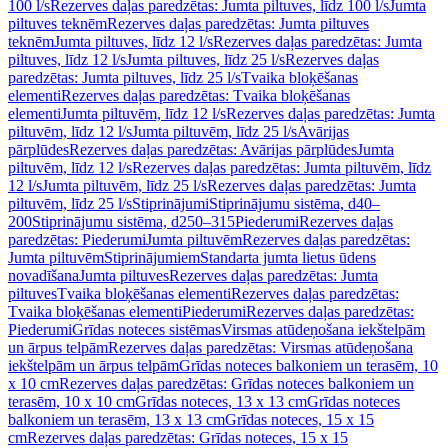
100 l/s
Rezerves daļas paredzētas: Jumta piltuves, līdz 100 l/s
Jumta
piltuves teknēm
Rezerves daļas paredzētas: Jumta piltuves
teknēm
Jumta piltuves, līdz 12 l/s
Rezerves daļas paredzētas: Jumta
piltuves, līdz 12 l/s
Jumta piltuves, līdz 25 l/s
Rezerves daļas
paredzētas: Jumta piltuves, līdz 25 l/s
Tvaika bloķēšanas
elementi
Rezerves daļas paredzētas: Tvaika bloķēšanas
elementi
Jumta piltuvēm, līdz 12 l/s
Rezerves daļas paredzētas: Jumta
piltuvēm, līdz 12 l/s
Jumta piltuvēm, līdz 25 l/s
Avārijas
pārplūdes
Rezerves daļas paredzētas: Avārijas pārplūdes
Jumta
piltuvēm, līdz 12 l/s
Rezerves daļas paredzētas: Jumta piltuvēm, līdz
12 l/s
Jumta piltuvēm, līdz 25 l/s
Rezerves daļas paredzētas: Jumta
piltuvēm, līdz 25 l/s
Stiprinājumi
Stiprinājumu sistēma, d40–
200
Stiprinājumu sistēma, d250–315
Piederumi
Rezerves daļas
paredzētas: Piederumi
Jumta piltuvēm
Rezerves daļas paredzētas:
Jumta piltuvēm
Stiprinājumiem
Standarta jumta lietus ūdens
novadīšana
Jumta piltuves
Rezerves daļas paredzētas: Jumta
piltuves
Tvaika bloķēšanas elementi
Rezerves daļas paredzētas:
Tvaika bloķēšanas elementi
Piederumi
Rezerves daļas paredzētas:
Piederumi
Grīdas noteces sistēmas
Virsmas atūdeņošana iekštelpām
un ārpus telpām
Rezerves daļas paredzētas: Virsmas atūdeņošana
iekštelpām un ārpus telpām
Grīdas noteces balkoniem un terasēm, 10
x 10 cm
Rezerves daļas paredzētas: Grīdas noteces balkoniem un
terasēm, 10 x 10 cm
Grīdas noteces, 13 x 13 cm
Grīdas noteces
balkoniem un terasēm, 13 x 13 cm
Grīdas noteces, 15 x 15
cm
Rezerves daļas paredzētas: Grīdas noteces, 15 x 15