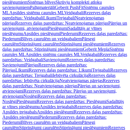
pieslēgumiem
Sistēmas blīves
Skrūvju komplekti atloku
savienojumiem
Palīgmateriāli
Geberit PushFit
Sistēmu caurules
ML
Apsildes sistēmu caurules ML
Veidgabali
Rezerves daļas
paredzētas: Veidgabali
Līkumi
Trejgabali
Neatvienojamas
pārejas
Rezerves daļas paredzētas: Neatvienojamas pārejas
Pārejas un
savienojumi, atvienojami
Pieslēgumi
Sadalītājs ar vītnes
pieslēgumu
Apsildes pieslēgumi
Piederumi
Rezerves daļas paredzētas:
Piederumi
Blīves caurulēm un veidgabaliem
Pārsegi
caurulēm
Stiprinājumi caurulēm
Stiprinājumi pieslēgumiem
Rezerves
daļas paredzētas: Stiprinājumi pieslēgumiem
Geberit Mepla
Sistēmu
caurules ML
Apsildes sistēmu caurules ML
Veidgabali
Rezerves daļas
paredzētas: Veidgabali
Savienojumi
Rezerves daļas paredzētas:
Savienojumi
Pārejas
Rezerves daļas paredzētas:
Pārejas
Līkumi
Rezerves daļas paredzētas: Līkumi
Trejgabali
Rezerves
daļas paredzētas: Trejgabali
Iebūvēta cirkulācija
Rezerves daļas
paredzētas: Iebūvēta cirkulācija
Neatvienojamas pārejas
Rezerves
daļas paredzētas: Neatvienojamas pārejas
Pārejas un savienojumi,
atvienojami
Rezerves daļas paredzētas: Pārejas un savienojumi,
atvienojami
Noslēgi
Rezerves daļas paredzētas:
Noslēgi
Pieslēgumi
Rezerves daļas paredzētas: Pieslēgumi
Sadalītājs
ar vītnes pieslēgumu
Apsildes trejgabals
Rezerves daļas paredzētas:
Apsildes trejgabals
Apsildes pieslēgumi
Rezerves daļas paredzētas:
Apsildes pieslēgumi
Piederumi
Rezerves daļas paredzētas:
Piederumi
Blīves caurulēm un veidgabaliem
Pārsegi
caurulēm
Stiprinājumi caurulēm
Stiprinājumi pieslēgumiem
Rezerves