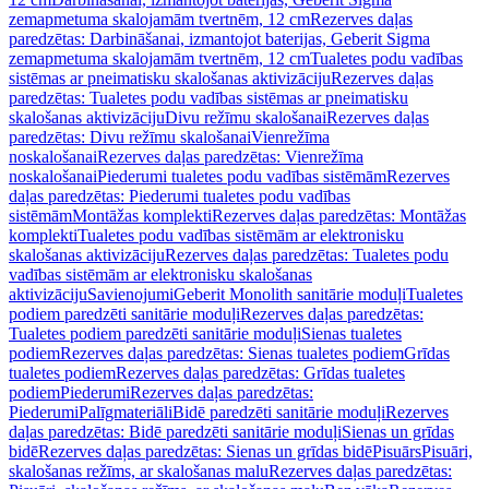
zemapmetuma skalojamām tvertnēm, 12 cm
Rezerves daļas
paredzētas: Darbināšanai, izmantojot baterijas, Geberit Sigma
zemapmetuma skalojamām tvertnēm, 12 cm
Tualetes podu vadības
sistēmas ar pneimatisku skalošanas aktivizāciju
Rezerves daļas
paredzētas: Tualetes podu vadības sistēmas ar pneimatisku
skalošanas aktivizāciju
Divu režīmu skalošanai
Rezerves daļas
paredzētas: Divu režīmu skalošanai
Vienrežīma
noskalošanai
Rezerves daļas paredzētas: Vienrežīma
noskalošanai
Piederumi tualetes podu vadības sistēmām
Rezerves
daļas paredzētas: Piederumi tualetes podu vadības
sistēmām
Montāžas komplekti
Rezerves daļas paredzētas: Montāžas
komplekti
Tualetes podu vadības sistēmām ar elektronisku
skalošanas aktivizāciju
Rezerves daļas paredzētas: Tualetes podu
vadības sistēmām ar elektronisku skalošanas
aktivizāciju
Savienojumi
Geberit Monolith sanitārie moduļi
Tualetes
podiem paredzēti sanitārie moduļi
Rezerves daļas paredzētas:
Tualetes podiem paredzēti sanitārie moduļi
Sienas tualetes
podiem
Rezerves daļas paredzētas: Sienas tualetes podiem
Grīdas
tualetes podiem
Rezerves daļas paredzētas: Grīdas tualetes
podiem
Piederumi
Rezerves daļas paredzētas:
Piederumi
Palīgmateriāli
Bidē paredzēti sanitārie moduļi
Rezerves
daļas paredzētas: Bidē paredzēti sanitārie moduļi
Sienas un grīdas
bidē
Rezerves daļas paredzētas: Sienas un grīdas bidē
Pisuārs
Pisuāri,
skalošanas režīms, ar skalošanas malu
Rezerves daļas paredzētas: