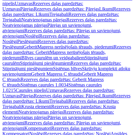
nipelis
Uzmavas
Rezerves daļas paredzētas:
Uzmavas
Pārejas
Rezerves daļas paredzētas: Pārejas
Līkumi
Rezerves
daļas paredzētas: Līkumi
Trejgabali
Rezerves daļas paredzētas:
Trejgabali
Neatvienojamas pārejas
Rezerves daļas paredzētas:
Neatvienojamas pārejas
Pārejas un savienojumi,
atvienojami
Rezerves daļas paredzētas: Pārejas un savienojumi,
atvienojami
Noslēgi
Rezerves daļas paredzētas:
Noslēgi
Pieslēgumi
Rezerves daļas paredzētas:
Pieslēgumi
GeberitMapress nerūsējošais tērauds, piederumi
Rezerves
daļas paredzētas: GeberitMapress nerūsējošais tērauds,
piederumi
Blīves caurulēm un veidgabaliem
Stiprinājumi
caurulēm
Stiprinājumi pieslēgumiem
Rezerves daļas paredzētas:
Stiprinājumi pieslēgumiem
Sistēmas blīves
Skrūvju komplekti atloku
savienojumiem
Geberit Mapress C tērauds
Geberit Mapress
C tērauds
Rezerves daļas paredzētas: Geberit Mapress
C tērauds
Sistēmas caurules 1.0034
Sistēmas caurules
1.0215
Caurules nipelis
Uzmavas
Rezerves daļas paredzētas:
Uzmavas
Pārejas
Rezerves daļas paredzētas: Pārejas
Līkumi
Rezerves
daļas paredzētas: Līkumi
Trejgabali
Rezerves daļas paredzētas:
Trejgabali
Krusta elementi
Rezerves daļas paredzētas: Krusta
elementi
Neatvienojamas pārejas
Rezerves daļas paredzētas:
Neatvienojamas pārejas
Pārejas un savienojumi,
atvienojami
Rezerves daļas paredzētas: Pārejas un savienojumi,
atvienojami
Kompensatori
Rezerves daļas paredzētas:
Kompensatori
Noslēgi
Rezerves daļas paredzētas: Noslēgi
Apsildes