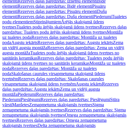
elementi
Rezerves daļas paredzētas: Izlietņu elementi
Bidē
elementi
Rezerves daļas paredzētas: Bidē elementi
Pisuāru
elementi
Rezerves daļas paredzētas: Pisuāru elementi
Dušu
elementi
Rezerves daļas paredzētas: Dušu elementi
Piederumi
Tualetes
podu elementiem
Stiprinājumiem
Ārējās skalojamā ūdens
tvertnes
Tualetes podu ārējās skalojamā ūdens tvertnes
Rezerves daļas
paredzētas: Tualetes podu ārējās skalojamā ūdens tvertnes
Montāža
uz tualetes poda
Rezerves daļas paredzētas: Montāža uz tualetes
poda
Augstu iekārts
Rezerves daļas paredzētas: Augstu iekārts
Zema
un vidēji augsta montāža
Rezerves daļas paredzētas: Zema un vidēji
augsta montāža
Tualetes podu ārējās skalojamā ūdens tvertnes no
sanitārās keramikas
Rezerves daļas paredzētas: Tualetes podu ārējās
skalojamā ūdens tvertnes no sanitārās keramikas
Montāža uz tualetes
poda
Rezerves daļas paredzētas: Montāža uz tualetes
poda
Skalošanas caurules virsapmetuma skalojamā ūdens
tvertnēm
Rezerves daļas paredzētas: Skalošanas caurules
virsapmetuma skalojamā ūdens tvertnēm
Augstu iekārts
Rezerves
daļas paredzētas: Augstu iekārts
Zema un vidēji augsta
montāža
Piederumi
Rezerves daļas paredzētas:
Piederumi
Pieslēgumi
Rezerves daļas paredzētas: Pieslēgumi
Stūra
vārsti
Manšetes
Zemapmetuma skalojamās tvertnes
Sigma
zemapmetuma skalojamās tvertnes
Rezerves daļas paredzētas: Sigma
zemapmetuma skalojamās tvertnes
Omega zemapmetuma skalojamās
tvertnes
Rezerves daļas paredzētas: Omega zemapmetuma
skalojamās tvertnes
Delta zemapmetuma skalojamās