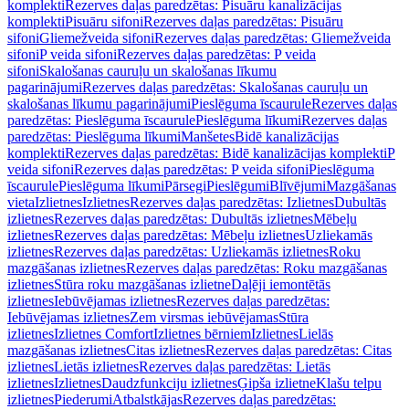
komplekti
Rezerves daļas paredzētas: Pisuāru kanalizācijas
komplekti
Pisuāru sifoni
Rezerves daļas paredzētas: Pisuāru
sifoni
Gliemežveida sifoni
Rezerves daļas paredzētas: Gliemežveida
sifoni
P veida sifoni
Rezerves daļas paredzētas: P veida
sifoni
Skalošanas cauruļu un skalošanas līkumu
pagarinājumi
Rezerves daļas paredzētas: Skalošanas cauruļu un
skalošanas līkumu pagarinājumi
Pieslēguma īscaurule
Rezerves daļas
paredzētas: Pieslēguma īscaurule
Pieslēguma līkumi
Rezerves daļas
paredzētas: Pieslēguma līkumi
Manšetes
Bidē kanalizācijas
komplekti
Rezerves daļas paredzētas: Bidē kanalizācijas komplekti
P
veida sifoni
Rezerves daļas paredzētas: P veida sifoni
Pieslēguma
īscaurule
Pieslēguma līkumi
Pārsegi
Pieslēgumi
Blīvējumi
Mazgāšanas
vieta
Izlietnes
Izlietnes
Rezerves daļas paredzētas: Izlietnes
Dubultās
izlietnes
Rezerves daļas paredzētas: Dubultās izlietnes
Mēbeļu
izlietnes
Rezerves daļas paredzētas: Mēbeļu izlietnes
Uzliekamās
izlietnes
Rezerves daļas paredzētas: Uzliekamās izlietnes
Roku
mazgāšanas izlietnes
Rezerves daļas paredzētas: Roku mazgāšanas
izlietnes
Stūra roku mazgāšanas izlietne
Daļēji iemontētās
izlietnes
Iebūvējamas izlietnes
Rezerves daļas paredzētas:
Iebūvējamas izlietnes
Zem virsmas iebūvējamas
Stūra
izlietnes
Izlietnes Comfort
Izlietnes bērniem
Izlietnes
Lielās
mazgāšanas izlietnes
Citas izlietnes
Rezerves daļas paredzētas: Citas
izlietnes
Lietās izlietnes
Rezerves daļas paredzētas: Lietās
izlietnes
Izlietnes
Daudzfunkciju izlietnes
Ģipša izlietne
Klašu telpu
izlietnes
Piederumi
Atbalstkājas
Rezerves daļas paredzētas: