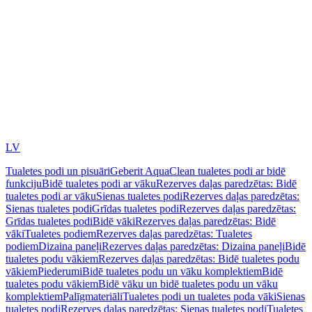
LV
Tualetes podi un pisuāri
Geberit AquaClean tualetes podi ar bidē
funkciju
Bidē tualetes podi ar vāku
Rezerves daļas paredzētas: Bidē
tualetes podi ar vāku
Sienas tualetes podi
Rezerves daļas paredzētas:
Sienas tualetes podi
Grīdas tualetes podi
Rezerves daļas paredzētas:
Grīdas tualetes podi
Bidē vāki
Rezerves daļas paredzētas: Bidē
vāki
Tualetes podiem
Rezerves daļas paredzētas: Tualetes
podiem
Dizaina paneļi
Rezerves daļas paredzētas: Dizaina paneļi
Bidē
tualetes podu vākiem
Rezerves daļas paredzētas: Bidē tualetes podu
vākiem
Piederumi
Bidē tualetes podu un vāku komplektiem
Bidē
tualetes podu vākiem
Bidē vāku un bidē tualetes podu un vāku
komplektiem
Palīgmateriāli
Tualetes podi un tualetes poda vāki
Sienas
tualetes podi
Rezerves daļas paredzētas: Sienas tualetes podi
Tualetes