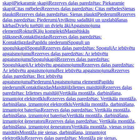
skapji
Piekaramie skapji
Rezerves daļas paredzētas: Piekaramie
skapji
Citas mēbeles
Rezerves daļas paredzētas: Citas mēbeles
Sienas
plaukti
Rezerves daļas paredzētas: Sienas plaukti
Piederumi
Rezerves
daļas paredzētas: Piederumi
Atvilktņu sadalītāji un uzglabāšanas
kārbas
Dvieļu turētāji un dvieļu āķi
Apgaismojuma
elementi
Rokturi
Kāju komplekti
Magnētiskās
plāksnes
Kontaktligzdas
Rezerves daļas paredzētas:
Kontaktligzdas
Papildu piederumi
Spoguļi un
spoguļskapji
Spoguļi
Rezerves daļas paredzētas: Spoguļi
Ar iebūvētu
apgaismojumu
Rezerves daļas paredzētas: Ar iebūvētu
apgaismojumu
Spoguļskapji
Rezerves daļas paredzētas:
Spoguļskapji
Ar iebūvētu apgaismojumu
Rezerves daļas paredzētas:
Ar iebūvētu apgaismojumu
Bez iebūvēta apgaismojuma
Rezerves
daļas paredzētas: Bez iebūvēta
apgaismojuma
Piederumi
Apgaismojuma elementi
Papildu
piederumi
Kontaktligzdas
Maisītāji
Izlietnes maisītāji
Rezerves daļas
paredzētas: Izlietnes maisītāji
Vertikāla montāža, darbināšana,
izmantojot elektrotīklu
Rezerves daļas paredzētas: Vertikāla montāža,
darbināšana, izmantojot elektrotīklu
Vertikāla montāža, darbināšana,
izmantojot baterijas
Rezerves daļas paredzētas: Vertikāla montāža,
darbināšana, izmantojot baterijas
Vertikāla montāža, darbināšana,
izmantojot ģeneratoru
Rezerves daļas paredzētas: Vertikāla montāža,
darbināšana, izmantojot ģeneratoru
Vertikāla montāža, vienas sviras
maisītājs
Montāža pie sienas, darbināšana, izmantojot
elektrotīklu
Rezerves daļas paredzētas: Montāža pie sienas,