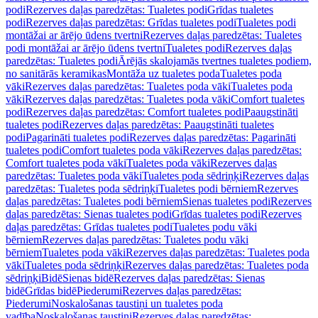
podi
Rezerves daļas paredzētas: Tualetes podi
Grīdas tualetes
podi
Rezerves daļas paredzētas: Grīdas tualetes podi
Tualetes podi
montāžai ar ārējo ūdens tvertni
Rezerves daļas paredzētas: Tualetes
podi montāžai ar ārējo ūdens tvertni
Tualetes podi
Rezerves daļas
paredzētas: Tualetes podi
Ārējās skalojamās tvertnes tualetes podiem,
no sanitārās keramikas
Montāža uz tualetes poda
Tualetes poda
vāki
Rezerves daļas paredzētas: Tualetes poda vāki
Tualetes poda
vāki
Rezerves daļas paredzētas: Tualetes poda vāki
Comfort tualetes
podi
Rezerves daļas paredzētas: Comfort tualetes podi
Paaugstināti
tualetes podi
Rezerves daļas paredzētas: Paaugstināti tualetes
podi
Pagarināti tualetes podi
Rezerves daļas paredzētas: Pagarināti
tualetes podi
Comfort tualetes poda vāki
Rezerves daļas paredzētas:
Comfort tualetes poda vāki
Tualetes poda vāki
Rezerves daļas
paredzētas: Tualetes poda vāki
Tualetes poda sēdriņķi
Rezerves daļas
paredzētas: Tualetes poda sēdriņķi
Tualetes podi bērniem
Rezerves
daļas paredzētas: Tualetes podi bērniem
Sienas tualetes podi
Rezerves
daļas paredzētas: Sienas tualetes podi
Grīdas tualetes podi
Rezerves
daļas paredzētas: Grīdas tualetes podi
Tualetes podu vāki
bērniem
Rezerves daļas paredzētas: Tualetes podu vāki
bērniem
Tualetes poda vāki
Rezerves daļas paredzētas: Tualetes poda
vāki
Tualetes poda sēdriņķi
Rezerves daļas paredzētas: Tualetes poda
sēdriņķi
Bidē
Sienas bidē
Rezerves daļas paredzētas: Sienas
bidē
Grīdas bidē
Piederumi
Rezerves daļas paredzētas:
Piederumi
Noskalošanas taustiņi un tualetes poda
vadība
Noskalošanas taustiņi
Rezerves daļas paredzētas: