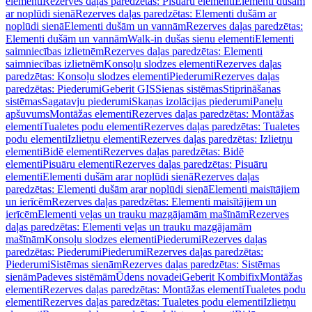
elementi
Rezerves daļas paredzētas: Pisuāru elementi
Elementi dušām
ar noplūdi sienā
Rezerves daļas paredzētas: Elementi dušām ar
noplūdi sienā
Elementi dušām un vannām
Rezerves daļas paredzētas:
Elementi dušām un vannām
Walk-in dušas sienu elementi
Elementi
saimniecības izlietnēm
Rezerves daļas paredzētas: Elementi
saimniecības izlietnēm
Konsoļu slodzes elementi
Rezerves daļas
paredzētas: Konsoļu slodzes elementi
Piederumi
Rezerves daļas
paredzētas: Piederumi
Geberit GIS
Sienas sistēmas
Stiprināšanas
sistēmas
Sagatavju piederumi
Skaņas izolācijas piederumi
Paneļu
apšuvums
Montāžas elementi
Rezerves daļas paredzētas: Montāžas
elementi
Tualetes podu elementi
Rezerves daļas paredzētas: Tualetes
podu elementi
Izlietņu elementi
Rezerves daļas paredzētas: Izlietņu
elementi
Bidē elementi
Rezerves daļas paredzētas: Bidē
elementi
Pisuāru elementi
Rezerves daļas paredzētas: Pisuāru
elementi
Elementi dušām arar noplūdi sienā
Rezerves daļas
paredzētas: Elementi dušām arar noplūdi sienā
Elementi maisītājiem
un ierīcēm
Rezerves daļas paredzētas: Elementi maisītājiem un
ierīcēm
Elementi veļas un trauku mazgājamām mašīnām
Rezerves
daļas paredzētas: Elementi veļas un trauku mazgājamām
mašīnām
Konsoļu slodzes elementi
Piederumi
Rezerves daļas
paredzētas: Piederumi
Piederumi
Rezerves daļas paredzētas:
Piederumi
Sistēmas sienām
Rezerves daļas paredzētas: Sistēmas
sienām
Padeves sistēmām
Ūdens novadei
Geberit Kombifix
Montāžas
elementi
Rezerves daļas paredzētas: Montāžas elementi
Tualetes podu
elementi
Rezerves daļas paredzētas: Tualetes podu elementi
Izlietņu