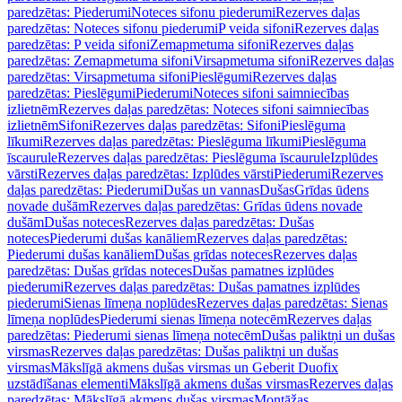
paredzētas: Piederumi
Noteces sifonu piederumi
Rezerves daļas
paredzētas: Noteces sifonu piederumi
P veida sifoni
Rezerves daļas
paredzētas: P veida sifoni
Zemapmetuma sifoni
Rezerves daļas
paredzētas: Zemapmetuma sifoni
Virsapmetuma sifoni
Rezerves daļas
paredzētas: Virsapmetuma sifoni
Pieslēgumi
Rezerves daļas
paredzētas: Pieslēgumi
Piederumi
Noteces sifoni saimniecības
izlietnēm
Rezerves daļas paredzētas: Noteces sifoni saimniecības
izlietnēm
Sifoni
Rezerves daļas paredzētas: Sifoni
Pieslēguma
līkumi
Rezerves daļas paredzētas: Pieslēguma līkumi
Pieslēguma
īscaurule
Rezerves daļas paredzētas: Pieslēguma īscaurule
Izplūdes
vārsti
Rezerves daļas paredzētas: Izplūdes vārsti
Piederumi
Rezerves
daļas paredzētas: Piederumi
Dušas un vannas
Dušas
Grīdas ūdens
novade dušām
Rezerves daļas paredzētas: Grīdas ūdens novade
dušām
Dušas noteces
Rezerves daļas paredzētas: Dušas
noteces
Piederumi dušas kanāliem
Rezerves daļas paredzētas:
Piederumi dušas kanāliem
Dušas grīdas noteces
Rezerves daļas
paredzētas: Dušas grīdas noteces
Dušas pamatnes izplūdes
piederumi
Rezerves daļas paredzētas: Dušas pamatnes izplūdes
piederumi
Sienas līmeņa noplūdes
Rezerves daļas paredzētas: Sienas
līmeņa noplūdes
Piederumi sienas līmeņa notecēm
Rezerves daļas
paredzētas: Piederumi sienas līmeņa notecēm
Dušas paliktņi un dušas
virsmas
Rezerves daļas paredzētas: Dušas paliktņi un dušas
virsmas
Mākslīgā akmens dušas virsmas un Geberit Duofix
uzstādīšanas elementi
Mākslīgā akmens dušas virsmas
Rezerves daļas
paredzētas: Mākslīgā akmens dušas virsmas
Montāžas