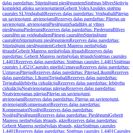
daļas paredzētas: Stiprinājumi pieslēgumiem
Sistēmas blīves
Skrūvju
komplekti atloku savienojumiem
Geberit Volex
Apsildes sistēmu
caurules SL
Veidgabali
Rezerves daļas paredzētas: Veidgabali
Pārejas
un savienojumi, atvienojami
Rezerves daļas paredzētas: Pārejas un
savienojumi, atvienojami
Pieslēgumi
Sadalītājs ar vītnes
pieslēgumu
Piederumi
Rezerves daļas paredzētas: Piederumi
Blīves
caurulēm un veidgabaliem
Pārsegi caurulēm
Stiprinājumi
caurulēm
Stiprinājumi pieslēgumiem
Rezerves daļas paredzētas:
Stiprinājumi pieslēgumiem
Geberit Mapress nerūsējošais
tērauds
Geberit Mapress nerūsējošais tērauds
Rezerves daļas
paredzētas: Geberit Mapress nerūsējošais tērauds
Sistēmas caurules
1.4401
Rezerves daļas paredzētas: Sistēmas caurules 1.4401
Sistēmas
caurules 1.4521
Caurules nipelis
Uzmavas
Rezerves daļas paredzētas:
Uzmavas
Pārejas
Rezerves daļas paredzētas: Pārejas
Līkumi
Rezerves
daļas paredzētas: Līkumi
Trejgabali
Rezerves daļas paredzētas:
Trejgabali
Iebūvēta cirkulācija
Rezerves daļas paredzētas: Iebūvēta
cirkulācija
Neatvienojamas pārejas
Rezerves daļas paredzētas:
Neatvienojamas pārejas
Pārejas un savienojumi,
atvienojami
Rezerves daļas paredzētas: Pārejas un savienojumi,
atvienojami
Kompensatori
Rezerves daļas paredzētas:
Kompensatori
Noslēgi
Rezerves daļas paredzētas:
Noslēgi
Pieslēgumi
Rezerves daļas paredzētas: Pieslēgumi
Geberit
Mapress nerūsējošais tērauds, gāze
Rezerves daļas paredzētas:
Geberit Mapress nerūsējošais tērauds, gāze
Sistēmas caurules
1.4401
Rezerves daļas paredzētas: Sistēmas caurules 1.4401
Caurules