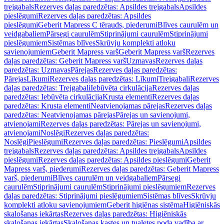
trejgabals
Rezerves daļas paredzētas: Apsildes trejgabals
Apsildes
pieslēgumi
Rezerves daļas paredzētas: Apsildes
pieslēgumi
Geberit Mapress C tērauds, piederumi
Blīves caurulēm un
veidgabaliem
Pārsegi caurulēm
Stiprinājumi caurulēm
Stiprinājumi
pieslēgumiem
Sistēmas blīves
Skrūvju komplekti atloku
savienojumiem
Geberit Mapress varš
Geberit Mapress varš
Rezerves
daļas paredzētas: Geberit Mapress varš
Uzmavas
Rezerves daļas
paredzētas: Uzmavas
Pārejas
Rezerves daļas paredzētas:
Pārejas
Līkumi
Rezerves daļas paredzētas: Līkumi
Trejgabali
Rezerves
daļas paredzētas: Trejgabali
Iebūvēta cirkulācija
Rezerves daļas
paredzētas: Iebūvēta cirkulācija
Krusta elementi
Rezerves daļas
paredzētas: Krusta elementi
Neatvienojamas pārejas
Rezerves daļas
paredzētas: Neatvienojamas pārejas
Pārejas un savienojumi,
atvienojami
Rezerves daļas paredzētas: Pārejas un savienojumi,
atvienojami
Noslēgi
Rezerves daļas paredzētas:
Noslēgi
Pieslēgumi
Rezerves daļas paredzētas: Pieslēgumi
Apsildes
trejgabals
Rezerves daļas paredzētas: Apsildes trejgabals
Apsildes
pieslēgumi
Rezerves daļas paredzētas: Apsildes pieslēgumi
Geberit
Mapress varš, piederumi
Rezerves daļas paredzētas: Geberit Mapress
varš, piederumi
Blīves caurulēm un veidgabaliem
Pārsegi
caurulēm
Stiprinājumi caurulēm
Stiprinājumi pieslēgumiem
Rezerves
daļas paredzētas: Stiprinājumi pieslēgumiem
Sistēmas blīves
Skrūvju
komplekti atloku savienojumiem
Geberit higiēnas sistēma
Higiēniskās
skalošanas iekārtas
Rezerves daļas paredzētas: Higiēniskās
skalošanas iekārtas
Skalošanas kastes un tualetes poda vadība ar