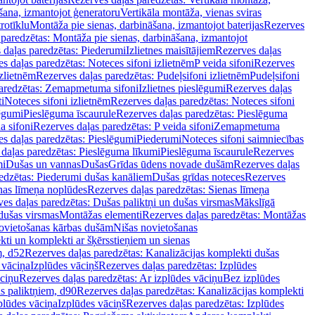
šana, izmantojot ģeneratoru
Vertikāla montāža, vienas sviras
rotīklu
Montāža pie sienas, darbināšana, izmantojot baterijas
Rezerves
paredzētas: Montāža pie sienas, darbināšana, izmantojot
 daļas paredzētas: Piederumi
Izlietnes maisītājiem
Rezerves daļas
s daļas paredzētas: Noteces sifoni izlietnēm
P veida sifoni
Rezerves
izlietnēm
Rezerves daļas paredzētas: Pudeļsifoni izlietnēm
Pudeļsifoni
paredzētas: Zemapmetuma sifoni
Izlietnes pieslēgumi
Rezerves daļas
i
Noteces sifoni izlietnēm
Rezerves daļas paredzētas: Noteces sifoni
lēgumi
Pieslēguma īscaurule
Rezerves daļas paredzētas: Pieslēguma
a sifoni
Rezerves daļas paredzētas: P veida sifoni
Zemapmetuma
s daļas paredzētas: Pieslēgumi
Piederumi
Noteces sifoni saimniecības
daļas paredzētas: Pieslēguma līkumi
Pieslēguma īscaurule
Rezerves
mi
Dušas un vannas
Dušas
Grīdas ūdens novade dušām
Rezerves daļas
edzētas: Piederumi dušas kanāliem
Dušas grīdas noteces
Rezerves
nas līmeņa noplūdes
Rezerves daļas paredzētas: Sienas līmeņa
es daļas paredzētas: Dušas paliktņi un dušas virsmas
Mākslīgā
dušas virsmas
Montāžas elementi
Rezerves daļas paredzētas: Montāžas
ovietošanas kārbas dušām
Nišas novietošanas
ti un komplekti ar šķērsstieņiem un sienas
m, d52
Rezerves daļas paredzētas: Kanalizācijas komplekti dušas
 vāciņa
Izplūdes vāciņš
Rezerves daļas paredzētas: Izplūdes
āciņu
Rezerves daļas paredzētas: Ar izplūdes vāciņu
Bez izplūdes
s paliktņiem, d90
Rezerves daļas paredzētas: Kanalizācijas komplekti
plūdes vāciņa
Izplūdes vāciņš
Rezerves daļas paredzētas: Izplūdes