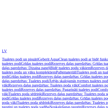
LV
Tualetes podi un pisuāri
Geberit AquaClean tualetes podi ar bidē funkc
tualetes podi
Grīdas tualetes podi
Rezerves daļas paredzētas: Grīdas tua
daļas paredzētas: Dizaina paneļi
Bidē tualetes podu vākiem
Rezerves da
tualetes podu un vāku komplektiem
Palīgmateriāli
Tualetes podi un tua
podi
Grīdas tualetes podi
Rezerves daļas paredzētas: Grīdas tualetes po
daļas paredzētas: Tualetes podi
Ārējās skalojamās tvertnes tualetes po
vāki
Rezerves daļas paredzētas: Tualetes poda vāki
Comfort tualetes p
tualetes podi
Rezerves daļas paredzētas: Pagarināti tualetes podi
Comfor
vāki
Tualetes poda sēdriņķi
Rezerves daļas paredzētas: Tualetes poda s
podi
Grīdas tualetes podi
Rezerves daļas paredzētas: Grīdas tualetes po
poda vāki
Tualetes poda sēdriņķi
Rezerves daļas paredzētas: Tualetes p
taustiņi un tualetes poda vadība
Noskalošanas taustiņi
Rezerves daļas p