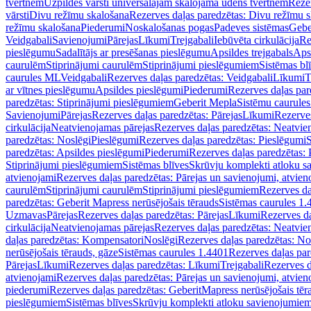
tvertnēm
Uzpildes vārsti universālajām skalojamā ūdens tvertnēm
Rezer
vārsti
Divu režīmu skalošana
Rezerves daļas paredzētas: Divu režīmu 
režīmu skalošana
Piederumi
Noskalošanas pogas
Padeves sistēmas
Gebe
Veidgabali
Savienojumi
Pārejas
Līkumi
Trejgabali
Iebūvēta cirkulācija
Re
pieslēgumu
Sadalītājs ar presēšanas pieslēgumu
Apsildes trejgabals
Apsi
caurulēm
Stiprinājumi caurulēm
Stiprinājumi pieslēgumiem
Sistēmas bl
caurules ML
Veidgabali
Rezerves daļas paredzētas: Veidgabali
Līkumi
T
ar vītnes pieslēgumu
Apsildes pieslēgumi
Piederumi
Rezerves daļas par
paredzētas: Stiprinājumi pieslēgumiem
Geberit Mepla
Sistēmu caurule
Savienojumi
Pārejas
Rezerves daļas paredzētas: Pārejas
Līkumi
Rezerves
cirkulācija
Neatvienojamas pārejas
Rezerves daļas paredzētas: Neatvie
paredzētas: Noslēgi
Pieslēgumi
Rezerves daļas paredzētas: Pieslēgumi
S
paredzētas: Apsildes pieslēgumi
Piederumi
Rezerves daļas paredzētas:
Stiprinājumi pieslēgumiem
Sistēmas blīves
Skrūvju komplekti atloku 
atvienojami
Rezerves daļas paredzētas: Pārejas un savienojumi, atvien
caurulēm
Stiprinājumi caurulēm
Stiprinājumi pieslēgumiem
Rezerves da
paredzētas: Geberit Mapress nerūsējošais tērauds
Sistēmas caurules 1.
Uzmavas
Pārejas
Rezerves daļas paredzētas: Pārejas
Līkumi
Rezerves da
cirkulācija
Neatvienojamas pārejas
Rezerves daļas paredzētas: Neatvie
daļas paredzētas: Kompensatori
Noslēgi
Rezerves daļas paredzētas: No
nerūsējošais tērauds, gāze
Sistēmas caurules 1.4401
Rezerves daļas par
Pārejas
Līkumi
Rezerves daļas paredzētas: Līkumi
Trejgabali
Rezerves d
atvienojami
Rezerves daļas paredzētas: Pārejas un savienojumi, atvien
piederumi
Rezerves daļas paredzētas: GeberitMapress nerūsējošais tēr
pieslēgumiem
Sistēmas blīves
Skrūvju komplekti atloku savienojumie