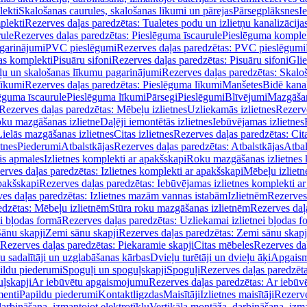
lekti
Skalošanas caurules, skalošanas līkumi un pārejas
Pārsegplāksnes
I
plekti
Rezerves daļas paredzētas: Tualetes podu un izlietņu kanalizācija
rule
Rezerves daļas paredzētas: Pieslēguma īscaurule
Pieslēguma komple
agarinājumi
PVC pieslēgumi
Rezerves daļas paredzētas: PVC pieslēgumi
jas komplekti
Pisuāru sifoni
Rezerves daļas paredzētas: Pisuāru sifoni
Glie
ļu un skalošanas līkumu pagarinājumi
Rezerves daļas paredzētas: Skalo
līkumi
Rezerves daļas paredzētas: Pieslēguma līkumi
Manšetes
Bidē kanal
ēguma īscaurule
Pieslēguma līkumi
Pārsegi
Pieslēgumi
Blīvējumi
Mazgāšan
Rezerves daļas paredzētas: Mēbeļu izlietnes
Uzliekamās izlietnes
Rezerve
oku mazgāšanas izlietne
Daļēji iemontētās izlietnes
Iebūvējamas izlietnes
Lielās mazgāšanas izlietnes
Citas izlietnes
Rezerves daļas paredzētas: Cita
etnes
Piederumi
Atbalstkājas
Rezerves daļas paredzētas: Atbalstkājas
Atbal
ās apmales
Izlietnes komplekti ar apakšskapi
Roku mazgāšanas izlietnes 
erves daļas paredzētas: Izlietnes komplekti ar apakšskapi
Mēbeļu izlietn
pakšskapi
Rezerves daļas paredzētas: Iebūvējamas izlietnes komplekti a
es daļas paredzētas: Izlietnes mazām vannas istabām
Izlietnēm
Rezerves 
edzētas: Mēbeļu izlietnēm
Stūra roku mazgāšanas izlietnēm
Rezerves daļ
ei bļodas formā
Rezerves daļas paredzētas: Uzliekamai izlietnei bļodas f
Sānu skapji
Zemi sānu skapji
Rezerves daļas paredzētas: Zemi sānu skapj
Rezerves daļas paredzētas: Piekaramie skapji
Citas mēbeles
Rezerves daļ
u sadalītāji un uzglabāšanas kārbas
Dvieļu turētāji un dvieļu āķi
Apgaism
ildu piederumi
Spoguļi un spoguļskapji
Spoguļi
Rezerves daļas paredzēta
uļskapji
Ar iebūvētu apgaismojumu
Rezerves daļas paredzētas: Ar iebū
enti
Papildu piederumi
Kontaktligzdas
Maisītāji
Izlietnes maisītāji
Rezerve
arbināšana, izmantojot elektrotīklu
Vertikāla montāža, darbināšana, izma