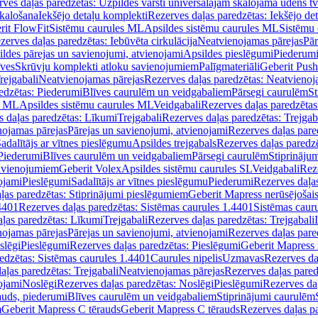
ves daļas paredzētas: Uzpildes vārsti universālajām skalojamā ūdens t
skalošana
Iekšējo detaļu komplekti
Rezerves daļas paredzētas: Iekšējo de
rit FlowFit
Sistēmu caurules ML
Apsildes sistēmu caurules ML
Sistēmu 
zerves daļas paredzētas: Iebūvēta cirkulācija
Neatvienojamas pārejas
Pār
ldes pārejas un savienojumi, atvienojami
Apsildes pieslēgumi
Piederum
īves
Skrūvju komplekti atloku savienojumiem
Palīgmateriāli
Geberit Push
rejgabali
Neatvienojamas pārejas
Rezerves daļas paredzētas: Neatvienoj
edzētas: Piederumi
Blīves caurulēm un veidgabaliem
Pārsegi caurulēm
St
s ML
Apsildes sistēmu caurules ML
Veidgabali
Rezerves daļas paredzētas
 daļas paredzētas: Līkumi
Trejgabali
Rezerves daļas paredzētas: Trejgab
nojamas pārejas
Pārejas un savienojumi, atvienojami
Rezerves daļas pare
adalītājs ar vītnes pieslēgumu
Apsildes trejgabals
Rezerves daļas paredzē
 Piederumi
Blīves caurulēm un veidgabaliem
Pārsegi caurulēm
Stiprināju
savienojumiem
Geberit Volex
Apsildes sistēmu caurules SL
Veidgabali
Reze
ojami
Pieslēgumi
Sadalītājs ar vītnes pieslēgumu
Piederumi
Rezerves daļa
ļas paredzētas: Stiprinājumi pieslēgumiem
Geberit Mapress nerūsējošais
4401
Rezerves daļas paredzētas: Sistēmas caurules 1.4401
Sistēmas caur
ļas paredzētas: Līkumi
Trejgabali
Rezerves daļas paredzētas: Trejgabali
nojamas pārejas
Pārejas un savienojumi, atvienojami
Rezerves daļas pare
slēgi
Pieslēgumi
Rezerves daļas paredzētas: Pieslēgumi
Geberit Mapress 
edzētas: Sistēmas caurules 1.4401
Caurules nipelis
Uzmavas
Rezerves da
aļas paredzētas: Trejgabali
Neatvienojamas pārejas
Rezerves daļas pared
ojami
Noslēgi
Rezerves daļas paredzētas: Noslēgi
Pieslēgumi
Rezerves da
auds, piederumi
Blīves caurulēm un veidgabaliem
Stiprinājumi caurulēm
m
Geberit Mapress C tērauds
Geberit Mapress C tērauds
Rezerves daļas p