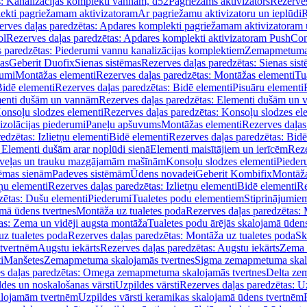
s: Kanalizācijas komplekti vannām, d52
Pagriežams aktivizators
Rezerves
lekti pagriežamam aktivizatoram
Ar pagriežamu aktivizatoru un ieplūdi
R
erves daļas paredzētas: Apdares komplekti pagriežamam aktivizatoram 
ol
Rezerves daļas paredzētas: Apdares komplekti aktivizatoram PushCon
s paredzētas: Piederumi vannu kanalizācijas komplektiem
Zemapmetuma c
mas
Geberit Duofix
Sienas sistēmas
Rezerves daļas paredzētas: Sienas sis
rumi
Montāžas elementi
Rezerves daļas paredzētas: Montāžas elementi
Tu
idē elementi
Rezerves daļas paredzētas: Bidē elementi
Pisuāru elementi
enti dušām un vannām
Rezerves daļas paredzētas: Elementi dušām un
onsoļu slodzes elementi
Rezerves daļas paredzētas: Konsoļu slodzes el
izolācijas piederumi
Paneļu apšuvums
Montāžas elementi
Rezerves daļas
edzētas: Izlietņu elementi
Bidē elementi
Rezerves daļas paredzētas: Bidē
 Elementi dušām arar noplūdi sienā
Elementi maisītājiem un ierīcēm
Reze
i veļas un trauku mazgājamām mašīnām
Konsoļu slodzes elementi
Pieder
tēmas sienām
Padeves sistēmām
Ūdens novadei
Geberit Kombifix
Montāža
tņu elementi
Rezerves daļas paredzētas: Izlietņu elementi
Bidē elementi
Re
zētas: Dušu elementi
Piederumi
Tualetes podu elementiem
Stiprinājumie
amā ūdens tvertnes
Montāža uz tualetes poda
Rezerves daļas paredzētas: 
as: Zema un vidēji augsta montāža
Tualetes podu ārējās skalojamā ūdens
z tualetes poda
Rezerves daļas paredzētas: Montāža uz tualetes poda
Sk
 tvertnēm
Augstu iekārts
Rezerves daļas paredzētas: Augstu iekārts
Zema 
i
Manšetes
Zemapmetuma skalojamās tvertnes
Sigma zemapmetuma skalo
s daļas paredzētas: Omega zemapmetuma skalojamās tvertnes
Delta ze
des un noskalošanas vārsti
Uzpildes vārsti
Rezerves daļas paredzētas: Uz
alojamām tvertnēm
Uzpildes vārsti keramikas skalojamā ūdens tvertnēm