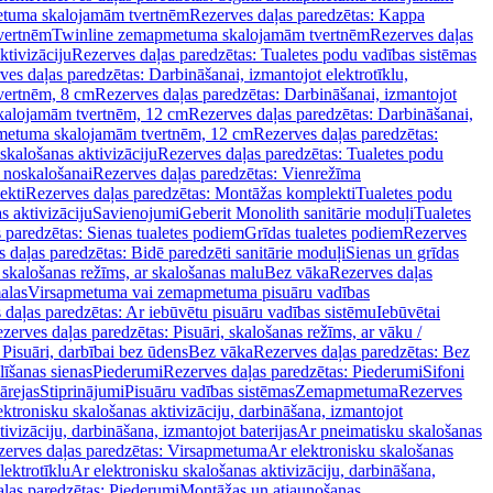
tuma skalojamām tvertnēm
Rezerves daļas paredzētas: Kappa
vertnēm
Twinline zemapmetuma skalojamām tvertnēm
Rezerves daļas
ktivizāciju
Rezerves daļas paredzētas: Tualetes podu vadības sistēmas
ves daļas paredzētas: Darbināšanai, izmantojot elektrotīklu,
vertnēm, 8 cm
Rezerves daļas paredzētas: Darbināšanai, izmantojot
skalojamām tvertnēm, 12 cm
Rezerves daļas paredzētas: Darbināšanai,
apmetuma skalojamām tvertnēm, 12 cm
Rezerves daļas paredzētas:
skalošanas aktivizāciju
Rezerves daļas paredzētas: Tualetes podu
 noskalošanai
Rezerves daļas paredzētas: Vienrežīma
ekti
Rezerves daļas paredzētas: Montāžas komplekti
Tualetes podu
s aktivizāciju
Savienojumi
Geberit Monolith sanitārie moduļi
Tualetes
 paredzētas: Sienas tualetes podiem
Grīdas tualetes podiem
Rezerves
 daļas paredzētas: Bidē paredzēti sanitārie moduļi
Sienas un grīdas
, skalošanas režīms, ar skalošanas malu
Bez vāka
Rezerves daļas
alas
Virsapmetuma vai zemapmetuma pisuāru vadības
 daļas paredzētas: Ar iebūvētu pisuāru vadības sistēmu
Iebūvētai
zerves daļas paredzētas: Pisuāri, skalošanas režīms, ar vāku /
 Pisuāri, darbībai bez ūdens
Bez vāka
Rezerves daļas paredzētas: Bez
līšanas sienas
Piederumi
Rezerves daļas paredzētas: Piederumi
Sifoni
ārejas
Stiprinājumi
Pisuāru vadības sistēmas
Zemapmetuma
Rezerves
ektronisku skalošanas aktivizāciju, darbināšana, izmantojot
ivizāciju, darbināšana, izmantojot baterijas
Ar pneimatisku skalošanas
zerves daļas paredzētas: Virsapmetuma
Ar elektronisku skalošanas
lektrotīklu
Ar elektronisku skalošanas aktivizāciju, darbināšana,
ļas paredzētas: Piederumi
Montāžas un atjaunošanas