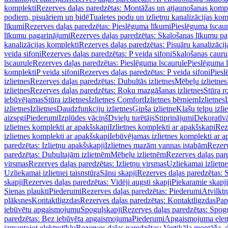
komplekti
Rezerves daļas paredzētas: Montāžas un atjaunošanas komp
podiem, pisuāriem un bidē
Tualetes podu un izlietņu kanalizācijas kom
līkumi
Rezerves daļas paredzētas: Pieslēguma līkumi
Pieslēguma īscau
līkumu pagarinājumi
Rezerves daļas paredzētas: Skalošanas līkumu p
kanalizācijas komplekti
Rezerves daļas paredzētas: Pisuāru kanalizāci
veida sifoni
Rezerves daļas paredzētas: P veida sifoni
Skalošanas cauru
īscaurule
Rezerves daļas paredzētas: Pieslēguma īscaurule
Pieslēguma 
komplekti
P veida sifoni
Rezerves daļas paredzētas: P veida sifoni
Piesl
izlietnes
Rezerves daļas paredzētas: Dubultās izlietnes
Mēbeļu izlietnes
izlietnes
Rezerves daļas paredzētas: Roku mazgāšanas izlietnes
Stūra r
iebūvējamas
Stūra izlietnes
Izlietnes Comfort
Izlietnes bērniem
Izlietnes
izlietnes
Izlietnes
Daudzfunkciju izlietnes
Ģipša izlietne
Klašu telpu izli
aizsegi
Piederumi
Izplūdes vāciņš
Dvieļu turētājs
Stiprinājumi
Dekoratīv
izlietnes komplekti ar apakšskapi
Izlietnes komplekti ar apakšskapi
Rez
izlietnes komplekti ar apakšskapi
Iebūvējamas izlietnes komplekti ar a
paredzētas: Izlietņu apakšskapji
Izlietnes mazām vannas istabām
Rezerv
paredzētas: Dubultajām izlietnēm
Mēbeļu izlietnēm
Rezerves daļas par
virsmas
Rezerves daļas paredzētas: Izlietņu virsmas
Uzliekamai izlietn
Uzliekamai izlietnei taisnstūra
Sānu skapji
Rezerves daļas paredzētas: 
skapji
Rezerves daļas paredzētas: Vidēji augsti skapji
Piekaramie skapji
Sienas plaukti
Piederumi
Rezerves daļas paredzētas: Piederumi
Atvilktņ
plāksnes
Kontaktligzdas
Rezerves daļas paredzētas: Kontaktligzdas
Pap
iebūvētu apgaismojumu
Spoguļskapji
Rezerves daļas paredzētas: Spog
paredzētas: Bez iebūvēta apgaismojuma
Piederumi
Apgaismojuma elem
izmantojot elektrotīklu
Rezerves daļas paredzētas: Vertikāla montāža, d