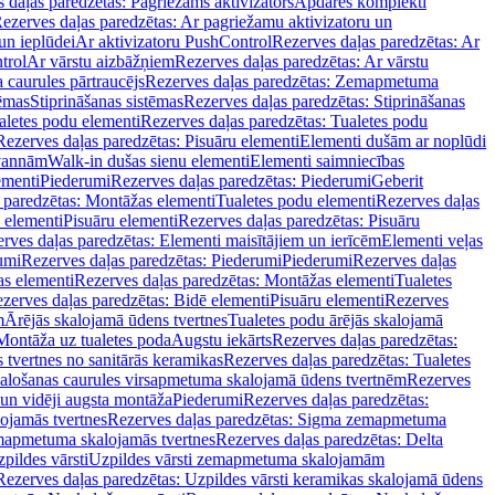
 daļas paredzētas: Pagriežams aktivizators
Apdares komplekti
ezerves daļas paredzētas: Ar pagriežamu aktivizatoru un
un ieplūdei
Ar aktivizatoru PushControl
Rezerves daļas paredzētas: Ar
trol
Ar vārstu aizbāžņiem
Rezerves daļas paredzētas: Ar vārstu
aurules pārtraucējs
Rezerves daļas paredzētas: Zemapmetuma
tēmas
Stiprināšanas sistēmas
Rezerves daļas paredzētas: Stiprināšanas
aletes podu elementi
Rezerves daļas paredzētas: Tualetes podu
Rezerves daļas paredzētas: Pisuāru elementi
Elementi dušām ar noplūdi
 vannām
Walk-in dušas sienu elementi
Elementi saimniecības
ementi
Piederumi
Rezerves daļas paredzētas: Piederumi
Geberit
 paredzētas: Montāžas elementi
Tualetes podu elementi
Rezerves daļas
 elementi
Pisuāru elementi
Rezerves daļas paredzētas: Pisuāru
rves daļas paredzētas: Elementi maisītājiem un ierīcēm
Elementi veļas
umi
Rezerves daļas paredzētas: Piederumi
Piederumi
Rezerves daļas
s elementi
Rezerves daļas paredzētas: Montāžas elementi
Tualetes
zerves daļas paredzētas: Bidē elementi
Pisuāru elementi
Rezerves
m
Ārējās skalojamā ūdens tvertnes
Tualetes podu ārējās skalojamā
Montāža uz tualetes poda
Augstu iekārts
Rezerves daļas paredzētas:
 tvertnes no sanitārās keramikas
Rezerves daļas paredzētas: Tualetes
alošanas caurules virsapmetuma skalojamā ūdens tvertnēm
Rezerves
un vidēji augsta montāža
Piederumi
Rezerves daļas paredzētas:
jamās tvertnes
Rezerves daļas paredzētas: Sigma zemapmetuma
mapmetuma skalojamās tvertnes
Rezerves daļas paredzētas: Delta
pildes vārsti
Uzpildes vārsti zemapmetuma skalojamām
Rezerves daļas paredzētas: Uzpildes vārsti keramikas skalojamā ūdens