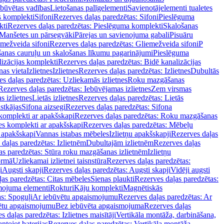
ebūvētas vadības
Lietošanas palīgelementi
Savienotājelementi tualetes
s komplekti
Sifoni
Rezerves daļas paredzētas: Sifoni
Pieslēguma
kti
Rezerves daļas paredzētas: Pieslēguma komplekti
Skalošanas
Manšetes un pārsegvāki
Pārejas un savienojuma gabali
Pisuāru
mežveida sifoni
Rezerves daļas paredzētas: Gliemežveida sifoni
P
šanas cauruļu un skalošanas līkumu pagarinājumi
Pieslēguma
izācijas komplekti
Rezerves daļas paredzētas: Bidē kanalizācijas
as vieta
Izlietnes
Izlietnes
Rezerves daļas paredzētas: Izlietnes
Dubultās
s daļas paredzētas: Uzliekamās izlietnes
Roku mazgāšanas
Rezerves daļas paredzētas: Iebūvējamas izlietnes
Zem virsmas
s izlietnes
Lietās izlietnes
Rezerves daļas paredzētas: Lietās
stkājas
Sifona aizsegi
Rezerves daļas paredzētas: Sifona
komplekti ar apakšskapi
Rezerves daļas paredzētas: Roku mazgāšanas
es komplekti ar apakšskapi
Rezerves daļas paredzētas: Mēbeļu
r apakšskapi
Vannas istabas mēbeles
Izlietņu apakšskapji
Rezerves daļas
daļas paredzētas: Izlietnēm
Dubultajām izlietnēm
Rezerves daļas
as paredzētas: Stūra roku mazgāšanas izlietnēm
Izlietņu
ormā
Uzliekamai izlietnei taisnstūra
Rezerves daļas paredzētas:
i
Augsti skapji
Rezerves daļas paredzētas: Augsti skapji
Vidēji augsti
as paredzētas: Citas mēbeles
Sienas plaukti
Rezerves daļas paredzētas:
ojuma elementi
Rokturi
Kāju komplekti
Magnētiskās
s: Spoguļi
Ar iebūvētu apgaismojumu
Rezerves daļas paredzētas: Ar
vētu apgaismojumu
Bez iebūvēta apgaismojuma
Rezerves daļas
s daļas paredzētas: Izlietnes maisītāji
Vertikāla montāža, darbināšana,
ntojot baterijas
Rezerves daļas paredzētas: Vertikāla montāža,