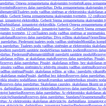
paredzētas: Omega zemapmetuma skalojamām tvertnēm
Kappa zemapme
tvertnēm
Rezerves daļas paredzētas: Delta zemapmetuma skalojamām t
līgmateriāli
Tualetes podu vadības sistēmas ar elektronisku skalošanas a
trotīklu, Geberit Sigma zemapmetuma skalojamām tvertnēm, 12 cm
Rezer
ai, izmantojot elektrotīklu, Geberit Sigma zemapmetuma skalojamām t
m
Darbināšanai, izmantojot elektrotīklu, Geberit Omega zemapmetuma 
ertnēm, 12 cm
Darbināšanai, izmantojot baterijas, Geberit Sigma zem
lojamām tvertnēm, 12 cm
Tualetes podu vadības sistēmas ar pneimatisku 
kalošanai
Rezerves daļas paredzētas: Divu režīmu skalošanai
Vienrežīma
 paredzētas: Piederumi tualetes podu vadības sistēmām
Montāžas kompl
s paredzētas: Tualetes podu vadības sistēmām ar elektronisku skalošana
 podiem paredzēti sanitārie moduļi
Sienas tualetes podiem
Rezerves daļas
edzētas: Piederumi
Palīgmateriāli
Bidē paredzēti sanitārie moduļi
Rezerves
skalošanas režīms, ar skalošanas malu
Rezerves daļas paredzētas: Pisuāri
Rezerves daļas paredzētas: Pisuāri, skalošanas režīms, bez skalošanas m
pisuāru vadības sistēmām
Ar iebūvētu pisuāru vadības sistēmu
Rezerves
vadības sistēmai
Pisuāri, skalošanas režīms, ar vāku / paredzēts vākam
Re
 skalošanas malas
Pisuāri, darbībai bez ūdens
Rezerves daļas paredzētas:
tikla pisuāru nodalīšanas sienas
Keramikas sanitārtehnikas pisuāru noda
Rezerves daļas paredzētas: Skalošanas caurules, skalošanas līkumi un p
u, darbināšana, izmantojot elektrotīklu
Rezerves daļas paredzētas: Ar el
tojot baterijas
Rezerves daļas paredzētas: Ar elektronisku skalošanas akt
vizāciju
Standarta
Rezerves daļas paredzētas: Standarta
Virsapmetuma
Re
ētas: Ar elektronisku skalošanas aktivizāciju, darbināšana, izmantojot e
as aktivizāciju, darbināšana, izmantojot baterijas
Piederumi
Rezerves da