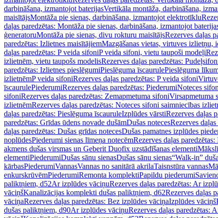
darbināšana, izmantojot baterijas
Vertikāla montāža, darbināšana, izma
maisītājs
Montāža pie sienas, darbināšana, izmantojot elektrotīklu
Rezer
daļas paredzētas: Montāža pie sienas, darbināšana, izmantojot baterija
ģeneratoru
Montāža pie sienas, divu rokturu maisītājs
Rezerves daļas pa
paredzētas: Izlietnes maisītājiem
Mazgāšanas vietas, virtuves izlietņu, i
daļas paredzētas: P veida sifoni
P veida sifoni, vietu taupoši modeļi
Reze
izlietnēm, vietu taupošs modelis
Rezerves daļas paredzētas: Pudeļsifoni
paredzētas: Izlietnes pieslēgumi
Pieslēguma īscaurule
Pieslēguma līkum
izlietnēm
P veida sifoni
Rezerves daļas paredzētas: P veida sifoni
Virtuv
īscaurule
Piederumi
Rezerves daļas paredzētas: Piederumi
Noteces sifo
sifoni
Rezerves daļas paredzētas: Zemapmetuma sifoni
Virsapmetuma s
izlietnēm
Rezerves daļas paredzētas: Noteces sifoni saimniecības izlie
daļas paredzētas: Pieslēguma īscaurule
Izplūdes vārsti
Rezerves daļas pa
paredzētas: Grīdas ūdens novade dušām
Dušas noteces
Rezerves daļas
daļas paredzētas: Dušas grīdas noteces
Dušas pamatnes izplūdes piede
noplūdes
Piederumi sienas līmeņa notecēm
Rezerves daļas paredzētas:
akmens dušas virsmas un Geberit Duofix uzstādīšanas elementi
Mākslī
elementi
Piederumi
Dušas sānu sienas
Dušas sānu sienas
“Walk-in” duša
kārbas
Piederumi
Vannas
Vannas no sanitārā akrila
Taisnstūra vannas
Mā
enkurskrūvēm
Piederumi
Remonta komplekti
Papildu piederumi
Savien
paliktņiem, d52
Ar izplūdes vāciņu
Rezerves daļas paredzētas: Ar izpl
vāciņš
Kanalizācijas komplekti dušas paliktņiem, d62
Rezerves daļas p
vāciņa
Rezerves daļas paredzētas: Bez izplūdes vāciņa
Izplūdes vāciņš
dušas paliktņiem, d90
Ar izplūdes vāciņu
Rezerves daļas paredzētas: A