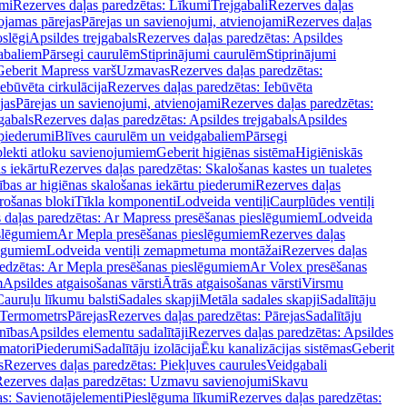
mi
Rezerves daļas paredzētas: Līkumi
Trejgabali
Rezerves daļas
ojamas pārejas
Pārejas un savienojumi, atvienojami
Rezerves daļas
slēgi
Apsildes trejgabals
Rezerves daļas paredzētas: Apsildes
abaliem
Pārsegi caurulēm
Stiprinājumi caurulēm
Stiprinājumi
Geberit Mapress varš
Uzmavas
Rezerves daļas paredzētas:
Iebūvēta cirkulācija
Rezerves daļas paredzētas: Iebūvēta
jas
Pārejas un savienojumi, atvienojami
Rezerves daļas paredzētas:
gabals
Rezerves daļas paredzētas: Apsildes trejgabals
Apsildes
 piederumi
Blīves caurulēm un veidgabaliem
Pārsegi
lekti atloku savienojumiem
Geberit higiēnas sistēma
Higiēniskās
s iekārtu
Rezerves daļas paredzētas: Skalošanas kastes un tualetes
ības ar higiēnas skalošanas iekārtu piederumi
Rezerves daļas
rošanas bloki
Tīkla komponenti
Lodveida ventiļi
Caurplūdes ventiļi
 daļas paredzētas: Ar Mapress presēšanas pieslēgumiem
Lodveida
eslēgumiem
Ar Mepla presēšanas pieslēgumiem
Rezerves daļas
lēgumiem
Lodveida ventiļi zemapmetuma montāžai
Rezerves daļas
redzētas: Ar Mepla presēšanas pieslēgumiem
Ar Volex presēšanas
m
Apsildes atgaisošanas vārsti
Ātrās atgaisošanas vārsti
Virsmu
Cauruļu līkumu balsti
Sadales skapji
Metāla sadales skapji
Sadalītāju
Termometrs
Pārejas
Rezerves daļas paredzētas: Pārejas
Sadalītāju
nības
Apsildes elementu sadalītāji
Rezerves daļas paredzētas: Apsildes
matori
Piederumi
Sadalītāju izolācija
Ēku kanalizācijas sistēmas
Geberit
s
Rezerves daļas paredzētas: Piekļuves caurules
Veidgabali
ezerves daļas paredzētas: Uzmavu savienojumi
Skavu
as: Savienotājelementi
Pieslēguma līkumi
Rezerves daļas paredzētas: