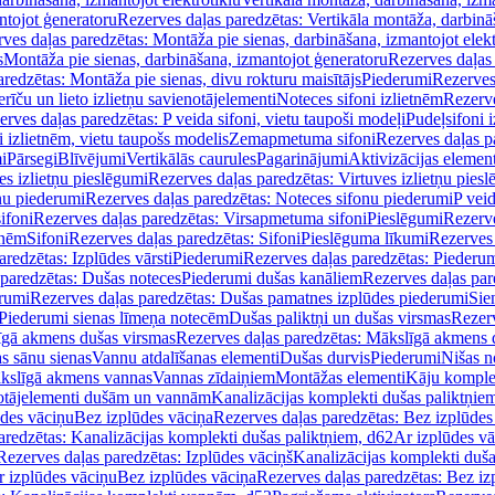
ntojot ģeneratoru
Rezerves daļas paredzētas: Vertikāla montāža, darbinā
ves daļas paredzētas: Montāža pie sienas, darbināšana, izmantojot elekt
s
Montāža pie sienas, darbināšana, izmantojot ģeneratoru
Rezerves daļas 
redzētas: Montāža pie sienas, divu rokturu maisītājs
Piederumi
Rezerves
erīču un lieto izlietņu savienotājelementi
Noteces sifoni izlietnēm
Rezerve
rves daļas paredzētas: P veida sifoni, vietu taupoši modeļi
Pudeļsifoni 
 izlietnēm, vietu taupošs modelis
Zemapmetuma sifoni
Rezerves daļas 
i
Pārsegi
Blīvējumi
Vertikālās caurules
Pagarinājumi
Aktivizācijas element
es izlietņu pieslēgumi
Rezerves daļas paredzētas: Virtuves izlietņu pies
nu piederumi
Rezerves daļas paredzētas: Noteces sifonu piederumi
P veid
ifoni
Rezerves daļas paredzētas: Virsapmetuma sifoni
Pieslēgumi
Rezerve
tnēm
Sifoni
Rezerves daļas paredzētas: Sifoni
Pieslēguma līkumi
Rezerves 
redzētas: Izplūdes vārsti
Piederumi
Rezerves daļas paredzētas: Piederu
 paredzētas: Dušas noteces
Piederumi dušas kanāliem
Rezerves daļas par
rumi
Rezerves daļas paredzētas: Dušas pamatnes izplūdes piederumi
Sie
 Piederumi sienas līmeņa notecēm
Dušas paliktņi un dušas virsmas
Rezerv
gā akmens dušas virsmas
Rezerves daļas paredzētas: Mākslīgā akmens 
s sānu sienas
Vannu atdalīšanas elementi
Dušas durvis
Piederumi
Nišas n
kslīgā akmens vannas
Vannas zīdaiņiem
Montāžas elementi
Kāju komplek
otājelementi dušām un vannām
Kanalizācijas komplekti dušas paliktņie
ūdes vāciņu
Bez izplūdes vāciņa
Rezerves daļas paredzētas: Bez izplūdes
aredzētas: Kanalizācijas komplekti dušas paliktņiem, d62
Ar izplūdes v
Rezerves daļas paredzētas: Izplūdes vāciņš
Kanalizācijas komplekti duša
r izplūdes vāciņu
Bez izplūdes vāciņa
Rezerves daļas paredzētas: Bez iz