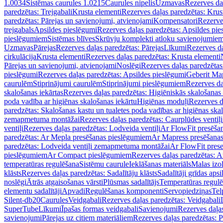
1.0034
Sistēmas caurules 1.0215
Caurules nipelis
Uzmavas
Rezerves da
paredzētas: Trejgabali
Krusta elementi
Rezerves daļas paredzētas: Krus
paredzētas: Pārejas un savienojumi, atvienojami
Kompensatori
Rezerve
trejgabals
Apsildes pieslēgumi
Rezerves daļas paredzētas: Apsildes pie
pieslēgumiem
Sistēmas blīves
Skrūvju komplekti atloku savienojumie
Uzmavas
Pārejas
Rezerves daļas paredzētas: Pārejas
Līkumi
Rezerves da
cirkulācija
Krusta elementi
Rezerves daļas paredzētas: Krusta elementi
Pārejas un savienojumi, atvienojami
Noslēgi
Rezerves daļas paredzētas
pieslēgumi
Rezerves daļas paredzētas: Apsildes pieslēgumi
Geberit Map
caurulēm
Stiprinājumi caurulēm
Stiprinājumi pieslēgumiem
Rezerves da
skalošanas iekārtas
Rezerves daļas paredzētas: Higiēniskās skalošanas 
poda vadība ar higiēnas skalošanas iekārtu
Higiēnas moduļi
Rezerves d
paredzētas: Skalošanas kastu un tualetes poda vadības ar higiēnas ska
zemapmetuma montāžai
Rezerves daļas paredzētas: Caurplūdes vent
ventiļi
Rezerves daļas paredzētas: Lodveida ventiļi
Ar FlowFit presēša
paredzētas: Ar Mepla presēšanas pieslēgumiem
Ar Mapress presēšana
paredzētas: Lodveida ventiļi zemapmetuma montāžai
Ar FlowFit pres
pieslēgumiem
Ar Compact pieslēgumiem
Rezerves daļas paredzētas: 
temperatūras regulēšana
Sistēmu caurule
Ieklāšanas materiāls
Malas izol
klāsts
Rezerves daļas paredzētas: Sadalītāju klāsts
Sadalītāji grīdas apsi
noslēgi
Ātrās atgaisošanas vārsti
Plūsmas sadalītājs
Temperatūras regulē
elementu sadalītāji
Apvadi
Regulēšanas komponenti
Servopiedziņas
Tel
Silent-db20
Caurules
Veidgabali
Rezerves daļas paredzētas: Veidgabali
SuperTube
Līkumi
Īpašas formas veidgabali
Savienojumi
Rezerves daļa
savienojumi
Pārejas uz citiem materiāliem
Rezerves daļas paredzētas: P