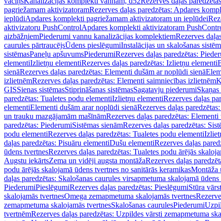
vāciņš
Kanalizācijas komplekti vannām, d52
Rezerves daļas paredzēta
pagriežamam aktivizatoram
Rezerves daļas paredzētas: Apdares komp
ieplūdi
Apdares komplekti pagriežamam aktivizatoram un ieplūdei
Rez
aktivizatoru PushControl
Apdares komplekti aktivizatoram PushContr
aizbāžņiem
Piederumi vannu kanalizācijas komplektiem
Rezerves daļa
caurules pārtraucējs
Ūdens pieslēgumi
Instalācijas un skalošanas sistē
sistēmas
Paneļu apšuvums
Piederumi
Rezerves daļas paredzētas: Piede
elementi
Izlietņu elementi
Rezerves daļas paredzētas: Izlietņu elementi
B
sienā
Rezerves daļas paredzētas: Elementi dušām ar noplūdi sienā
Elem
izlietnēm
Rezerves daļas paredzētas: Elementi saimniecības izlietnēm
K
GIS
Sienas sistēmas
Stiprināšanas sistēmas
Sagatavju piederumi
Skaņas 
paredzētas: Tualetes podu elementi
Izlietņu elementi
Rezerves daļas par
elementi
Elementi dušām arar noplūdi sienā
Rezerves daļas paredzētas:
un trauku mazgājamām mašīnām
Rezerves daļas paredzētas: Element
paredzētas: Piederumi
Sistēmas sienām
Rezerves daļas paredzētas: Sis
podu elementi
Rezerves daļas paredzētas: Tualetes podu elementi
Izlie
daļas paredzētas: Pisuāru elementi
Dušu elementi
Rezerves daļas pared
ūdens tvertnes
Rezerves daļas paredzētas: Tualetes podu ārējās skaloj
Augstu iekārts
Zema un vidēji augsta montāža
Rezerves daļas paredzēt
podu ārējās skalojamā ūdens tvertnes no sanitārās keramikas
Montāža u
daļas paredzētas: Skalošanas caurules virsapmetuma skalojamā ūdens
Piederumi
Pieslēgumi
Rezerves daļas paredzētas: Pieslēgumi
Stūra vārst
skalojamās tvertnes
Omega zemapmetuma skalojamās tvertnes
Rezerve
zemapmetuma skalojamās tvertnes
Skalošanas caurules
Piederumi
Uzpil
tvertnēm
Rezerves daļas paredzētas: Uzpildes vārsti zemapmetuma sk