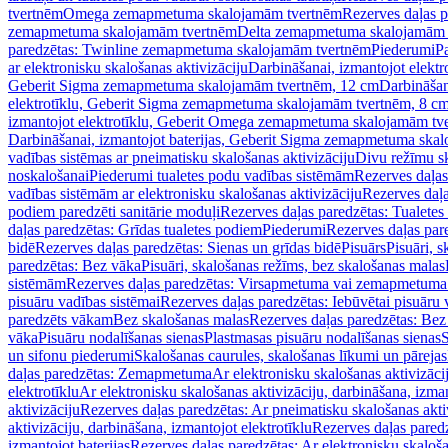
tvertnēm
Omega zemapmetuma skalojamām tvertnēm
Rezerves daļas 
zemapmetuma skalojamām tvertnēm
Delta zemapmetuma skalojamām 
paredzētas: Twinline zemapmetuma skalojamām tvertnēm
Piederumi
Pa
ar elektronisku skalošanas aktivizāciju
Darbināšanai, izmantojot elek
Geberit Sigma zemapmetuma skalojamām tvertnēm, 12 cm
Darbināšan
elektrotīklu, Geberit Sigma zemapmetuma skalojamām tvertnēm, 8 c
izmantojot elektrotīklu, Geberit Omega zemapmetuma skalojamām tv
Darbināšanai, izmantojot baterijas, Geberit Sigma zemapmetuma ska
vadības sistēmas ar pneimatisku skalošanas aktivizāciju
Divu režīmu s
noskalošanai
Piederumi tualetes podu vadības sistēmām
Rezerves daļas
vadības sistēmām ar elektronisku skalošanas aktivizāciju
Rezerves daļa
podiem paredzēti sanitārie moduļi
Rezerves daļas paredzētas: Tualetes
daļas paredzētas: Grīdas tualetes podiem
Piederumi
Rezerves daļas par
bidē
Rezerves daļas paredzētas: Sienas un grīdas bidē
Pisuārs
Pisuāri, 
paredzētas: Bez vāka
Pisuāri, skalošanas režīms, bez skalošanas malas
sistēmām
Rezerves daļas paredzētas: Virsapmetuma vai zemapmetuma 
pisuāru vadības sistēmai
Rezerves daļas paredzētas: Iebūvētai pisuāru 
paredzēts vākam
Bez skalošanas malas
Rezerves daļas paredzētas: Bez
vāka
Pisuāru nodalīšanas sienas
Plastmasas pisuāru nodalīšanas sienas
S
un sifonu piederumi
Skalošanas caurules, skalošanas līkumi un pārejas
daļas paredzētas: Zemapmetuma
Ar elektronisku skalošanas aktivizācij
elektrotīklu
Ar elektronisku skalošanas aktivizāciju, darbināšana, izman
aktivizāciju
Rezerves daļas paredzētas: Ar pneimatisku skalošanas akti
aktivizāciju, darbināšana, izmantojot elektrotīklu
Rezerves daļas paredz
izmantojot baterijas
Rezerves daļas paredzētas: Ar elektronisku skalošan