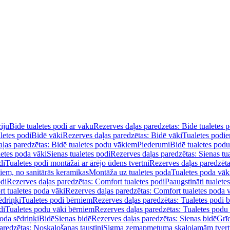
iju
Bidē tualetes podi ar vāku
Rezerves daļas paredzētas: Bidē tualetes 
letes podi
Bidē vāki
Rezerves daļas paredzētas: Bidē vāki
Tualetes podi
ļas paredzētas: Bidē tualetes podu vākiem
Piederumi
Bidē tualetes pod
letes poda vāki
Sienas tualetes podi
Rezerves daļas paredzētas: Sienas tu
di
Tualetes podi montāžai ar ārējo ūdens tvertni
Rezerves daļas paredzēta
diem, no sanitārās keramikas
Montāža uz tualetes poda
Tualetes poda vāk
odi
Rezerves daļas paredzētas: Comfort tualetes podi
Paaugstināti tualete
t tualetes poda vāki
Rezerves daļas paredzētas: Comfort tualetes poda 
ēdriņķi
Tualetes podi bērniem
Rezerves daļas paredzētas: Tualetes podi 
di
Tualetes podu vāki bērniem
Rezerves daļas paredzētas: Tualetes podu
oda sēdriņķi
Bidē
Sienas bidē
Rezerves daļas paredzētas: Sienas bidē
Grī
aredzētas: Noskalošanas taustiņi
Sigma zemapmetuma skalojamām tver