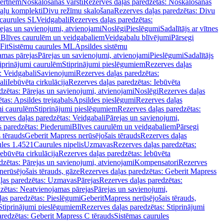
vertnēm
Noskalošanas vārsti
Rezerves daļas paredzētas: Noskalošanas
taļu komplekti
Divu režīmu skalošana
Rezerves daļas paredzētas: Divu
caurules SL
Veidgabali
Rezerves daļas paredzētas:
ejas un savienojumi, atvienojami
Noslēgi
Pieslēgumi
Sadalītājs ar vītnes
i
Blīves caurulēm un veidgabaliem
Veidgabalu blīvējumi
Pārsegi
Fit
Sistēmu caurules ML
Apsildes sistēmu
amas pārejas
Pārejas un savienojumi, atvienojami
Pieslēgumi
Sadalītājs
iprinājumi caurulēm
Stiprinājumi pieslēgumiem
Rezerves daļas
: Veidgabali
Savienojumi
Rezerves daļas paredzētas:
ali
Iebūvēta cirkulācija
Rezerves daļas paredzētas: Iebūvēta
dzētas: Pārejas un savienojumi, atvienojami
Noslēgi
Rezerves daļas
tas: Apsildes trejgabals
Apsildes pieslēgumi
Rezerves daļas
mi caurulēm
Stiprinājumi pieslēgumiem
Rezerves daļas paredzētas:
rves daļas paredzētas: Veidgabali
Pārejas un savienojumi,
s paredzētas: Piederumi
Blīves caurulēm un veidgabaliem
Pārsegi
 tērauds
Geberit Mapress nerūsējošais tērauds
Rezerves daļas
ules 1.4521
Caurules nipelis
Uzmavas
Rezerves daļas paredzētas:
Iebūvēta cirkulācija
Rezerves daļas paredzētas: Iebūvēta
dzētas: Pārejas un savienojumi, atvienojami
Kompensatori
Rezerves
nerūsējošais tērauds, gāze
Rezerves daļas paredzētas: Geberit Mapress
ļas paredzētas: Uzmavas
Pārejas
Rezerves daļas paredzētas:
zētas: Neatvienojamas pārejas
Pārejas un savienojumi,
ļas paredzētas: Pieslēgumi
GeberitMapress nerūsējošais tērauds,
Stiprinājumi pieslēgumiem
Rezerves daļas paredzētas: Stiprinājumi
aredzētas: Geberit Mapress C tērauds
Sistēmas caurules