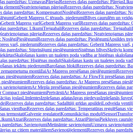
ļas paredzētas: Uzmavas
Pārejas
Rezerves daļas paredzētas: Pārejas
Līku
ta elementi
Neatvienojamas pārejas
Rezerves daļas paredzētas: Neatvien
s daļas paredzētas: Kompensatori
Noslēgi
Rezerves daļas paredzētas: No
slēgumi
Geberit Mapress C tērauds, piederumi
Blīves caurulēm un veidg
m
Geberit Mapress varš
Geberit Mapress varš
Rezerves daļas paredzētas: 
ļas paredzētas: Līkumi
Trejgabali
Rezerves daļas paredzētas: Trejgabali
Neatvienojamas pārejas
Rezerves daļas paredzētas: Neatvienojamas pāre
: Noslēgi
Pieslēgumi
Rezerves daļas paredzētas: Pieslēgumi
Apsildes trej
ress varš, piederumi
Rezerves daļas paredzētas: Geberit Mapress varš,
ļas paredzētas: Stiprinājumi pieslēgumiem
Sistēmas blīves
Skrūvju komp
iekārtas
Skalošanas kastes un tualetes poda vadība ar higiēnas skalošana
aļas paredzētas: Higiēnas moduļi
Skalošanas kastu un tualetes poda vad
lošanas iekārtu piederumi
Barošanas bloki
Rezerves daļas paredzētas: Ba
iļi zemapmetuma montāžai
Ar Mapress presēšanas pieslēgumiem
Rezerves
nas pieslēgumiem
Rezerves daļas paredzētas: Ar FlowFit presēšanas pi
s pieslēgumiem
Rezerves daļas paredzētas: Ar Mapress presēšanas pies
es savienojumiem
Ar Mepla presēšanas pieslēgumiem
Rezerves daļas pa
Ar Compact pieslēgumiem
Pretvārsti
Ar Mapress presēšanas pieslēgumie
ācijas joslas
Līmlentes
Izplešanas adatas
Javas piedevas
Izplešanās šuves
ldei
Rezerves daļas paredzētas: Sadalītāji grīdas apsildei
Lodveida ventiļi
šanas vienības
Rezerves daļas paredzētas: Temperatūras regulēšanas vie
pas termostati
Galvenie regulatori
Komunikācijas moduļi
Sensori
Transfor
Līkumi
Atzari
Rezerves daļas paredzētas: Atzari
Pārejas
Piekļuves caurule
s paredzētas: Savienojumi
Metināmie savienojumi
Uzmavu savienojumi
R
ārejas uz citiem materiāliem
Savienotājelementi
Rezerves daļas paredzēt