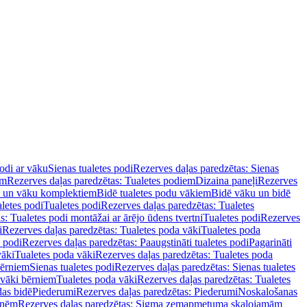
podi ar vāku
Sienas tualetes podi
Rezerves daļas paredzētas: Sienas
em
Rezerves daļas paredzētas: Tualetes podiem
Dizaina paneļi
Rezerves
u un vāku komplektiem
Bidē tualetes podu vākiem
Bidē vāku un bidē
aletes podi
Tualetes podi
Rezerves daļas paredzētas: Tualetes
s: Tualetes podi montāžai ar ārējo ūdens tvertni
Tualetes podi
Rezerves
i
Rezerves daļas paredzētas: Tualetes poda vāki
Tualetes poda
s podi
Rezerves daļas paredzētas: Paaugstināti tualetes podi
Pagarināti
vāki
Tualetes poda vāki
Rezerves daļas paredzētas: Tualetes poda
bērniem
Sienas tualetes podi
Rezerves daļas paredzētas: Sienas tualetes
 vāki bērniem
Tualetes poda vāki
Rezerves daļas paredzētas: Tualetes
das bidē
Piederumi
Rezerves daļas paredzētas: Piederumi
Noskalošanas
tnēm
Rezerves daļas paredzētas: Sigma zemapmetuma skalojamām