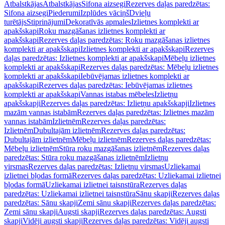
Atbalstkājas
Atbalstkājas
Sifona aizsegi
Rezerves daļas paredzētas:
Sifona aizsegi
Piederumi
Izplūdes vāciņš
Dvieļu
turētājs
Stiprinājumi
Dekoratīvās apmales
Izlietnes komplekti ar
apakšskapi
Roku mazgāšanas izlietnes komplekti ar
apakšskapi
Rezerves daļas paredzētas: Roku mazgāšanas izlietnes
komplekti ar apakšskapi
Izlietnes komplekti ar apakšskapi
Rezerves
daļas paredzētas: Izlietnes komplekti ar apakšskapi
Mēbeļu izlietnes
komplekti ar apakšskapi
Rezerves daļas paredzētas: Mēbeļu izlietnes
komplekti ar apakšskapi
Iebūvējamas izlietnes komplekti ar
apakšskapi
Rezerves daļas paredzētas: Iebūvējamas izlietnes
komplekti ar apakšskapi
Vannas istabas mēbeles
Izlietņu
apakšskapji
Rezerves daļas paredzētas: Izlietņu apakšskapji
Izlietnes
mazām vannas istabām
Rezerves daļas paredzētas: Izlietnes mazām
vannas istabām
Izlietnēm
Rezerves daļas paredzētas:
Izlietnēm
Dubultajām izlietnēm
Rezerves daļas paredzētas:
Dubultajām izlietnēm
Mēbeļu izlietnēm
Rezerves daļas paredzētas:
Mēbeļu izlietnēm
Stūra roku mazgāšanas izlietnēm
Rezerves daļas
paredzētas: Stūra roku mazgāšanas izlietnēm
Izlietņu
virsmas
Rezerves daļas paredzētas: Izlietņu virsmas
Uzliekamai
izlietnei bļodas formā
Rezerves daļas paredzētas: Uzliekamai izlietnei
bļodas formā
Uzliekamai izlietnei taisnstūra
Rezerves daļas
paredzētas: Uzliekamai izlietnei taisnstūra
Sānu skapji
Rezerves daļas
paredzētas: Sānu skapji
Zemi sānu skapji
Rezerves daļas paredzētas:
Zemi sānu skapji
Augsti skapji
Rezerves daļas paredzētas: Augsti
skapji
Vidēji augsti skapji
Rezerves daļas paredzētas: Vidēji augsti