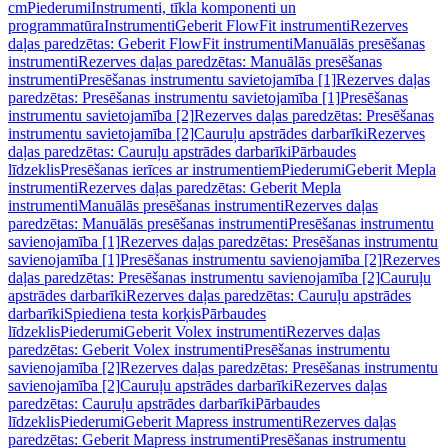
cm
Piederumi
Instrumenti, tīkla komponenti un
programmatūra
Instrumenti
Geberit FlowFit instrumenti
Rezerves
daļas paredzētas: Geberit FlowFit instrumenti
Manuālās presēšanas
instrumenti
Rezerves daļas paredzētas: Manuālās presēšanas
instrumenti
Presēšanas instrumentu savietojamība [1]
Rezerves daļas
paredzētas: Presēšanas instrumentu savietojamība [1]
Presēšanas
instrumentu savietojamība [2]
Rezerves daļas paredzētas: Presēšanas
instrumentu savietojamība [2]
Cauruļu apstrādes darbarīki
Rezerves
daļas paredzētas: Cauruļu apstrādes darbarīki
Pārbaudes
līdzeklis
Presēšanas ierīces ar instrumentiem
Piederumi
Geberit Mepla
instrumenti
Rezerves daļas paredzētas: Geberit Mepla
instrumenti
Manuālās presēšanas instrumenti
Rezerves daļas
paredzētas: Manuālās presēšanas instrumenti
Presēšanas instrumentu
savienojamība [1]
Rezerves daļas paredzētas: Presēšanas instrumentu
savienojamība [1]
Presēšanas instrumentu savienojamība [2]
Rezerves
daļas paredzētas: Presēšanas instrumentu savienojamība [2]
Cauruļu
apstrādes darbarīki
Rezerves daļas paredzētas: Cauruļu apstrādes
darbarīki
Spiediena testa korķis
Pārbaudes
līdzeklis
Piederumi
Geberit Volex instrumenti
Rezerves daļas
paredzētas: Geberit Volex instrumenti
Presēšanas instrumentu
savienojamība [2]
Rezerves daļas paredzētas: Presēšanas instrumentu
savienojamība [2]
Cauruļu apstrādes darbarīki
Rezerves daļas
paredzētas: Cauruļu apstrādes darbarīki
Pārbaudes
līdzeklis
Piederumi
Geberit Mapress instrumenti
Rezerves daļas
paredzētas: Geberit Mapress instrumenti
Presēšanas instrumentu