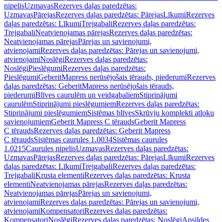
nipelis
Uzmavas
Rezerves daļas paredzētas:
Uzmavas
Pārejas
Rezerves daļas paredzētas: Pārejas
Līkumi
Rezerves
daļas paredzētas: Līkumi
Trejgabali
Rezerves daļas paredzētas:
Trejgabali
Neatvienojamas pārejas
Rezerves daļas paredzētas:
Neatvienojamas pārejas
Pārejas un savienojumi,
atvienojami
Rezerves daļas paredzētas: Pārejas un savienojumi,
atvienojami
Noslēgi
Rezerves daļas paredzētas:
Noslēgi
Pieslēgumi
Rezerves daļas paredzētas:
Pieslēgumi
GeberitMapress nerūsējošais tērauds, piederumi
Rezerves
daļas paredzētas: GeberitMapress nerūsējošais tērauds,
piederumi
Blīves caurulēm un veidgabaliem
Stiprinājumi
caurulēm
Stiprinājumi pieslēgumiem
Rezerves daļas paredzētas:
Stiprinājumi pieslēgumiem
Sistēmas blīves
Skrūvju komplekti atloku
savienojumiem
Geberit Mapress C tērauds
Geberit Mapress
C tērauds
Rezerves daļas paredzētas: Geberit Mapress
C tērauds
Sistēmas caurules 1.0034
Sistēmas caurules
1.0215
Caurules nipelis
Uzmavas
Rezerves daļas paredzētas:
Uzmavas
Pārejas
Rezerves daļas paredzētas: Pārejas
Līkumi
Rezerves
daļas paredzētas: Līkumi
Trejgabali
Rezerves daļas paredzētas:
Trejgabali
Krusta elementi
Rezerves daļas paredzētas: Krusta
elementi
Neatvienojamas pārejas
Rezerves daļas paredzētas:
Neatvienojamas pārejas
Pārejas un savienojumi,
atvienojami
Rezerves daļas paredzētas: Pārejas un savienojumi,
atvienojami
Kompensatori
Rezerves daļas paredzētas:
Kompensatori
Noslēgi
Rezerves daļas paredzētas: Noslēgi
Apsildes