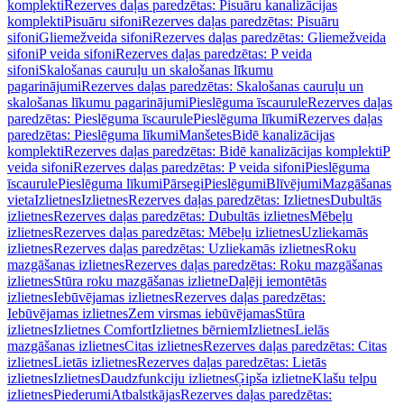
komplekti
Rezerves daļas paredzētas: Pisuāru kanalizācijas
komplekti
Pisuāru sifoni
Rezerves daļas paredzētas: Pisuāru
sifoni
Gliemežveida sifoni
Rezerves daļas paredzētas: Gliemežveida
sifoni
P veida sifoni
Rezerves daļas paredzētas: P veida
sifoni
Skalošanas cauruļu un skalošanas līkumu
pagarinājumi
Rezerves daļas paredzētas: Skalošanas cauruļu un
skalošanas līkumu pagarinājumi
Pieslēguma īscaurule
Rezerves daļas
paredzētas: Pieslēguma īscaurule
Pieslēguma līkumi
Rezerves daļas
paredzētas: Pieslēguma līkumi
Manšetes
Bidē kanalizācijas
komplekti
Rezerves daļas paredzētas: Bidē kanalizācijas komplekti
P
veida sifoni
Rezerves daļas paredzētas: P veida sifoni
Pieslēguma
īscaurule
Pieslēguma līkumi
Pārsegi
Pieslēgumi
Blīvējumi
Mazgāšanas
vieta
Izlietnes
Izlietnes
Rezerves daļas paredzētas: Izlietnes
Dubultās
izlietnes
Rezerves daļas paredzētas: Dubultās izlietnes
Mēbeļu
izlietnes
Rezerves daļas paredzētas: Mēbeļu izlietnes
Uzliekamās
izlietnes
Rezerves daļas paredzētas: Uzliekamās izlietnes
Roku
mazgāšanas izlietnes
Rezerves daļas paredzētas: Roku mazgāšanas
izlietnes
Stūra roku mazgāšanas izlietne
Daļēji iemontētās
izlietnes
Iebūvējamas izlietnes
Rezerves daļas paredzētas:
Iebūvējamas izlietnes
Zem virsmas iebūvējamas
Stūra
izlietnes
Izlietnes Comfort
Izlietnes bērniem
Izlietnes
Lielās
mazgāšanas izlietnes
Citas izlietnes
Rezerves daļas paredzētas: Citas
izlietnes
Lietās izlietnes
Rezerves daļas paredzētas: Lietās
izlietnes
Izlietnes
Daudzfunkciju izlietnes
Ģipša izlietne
Klašu telpu
izlietnes
Piederumi
Atbalstkājas
Rezerves daļas paredzētas: