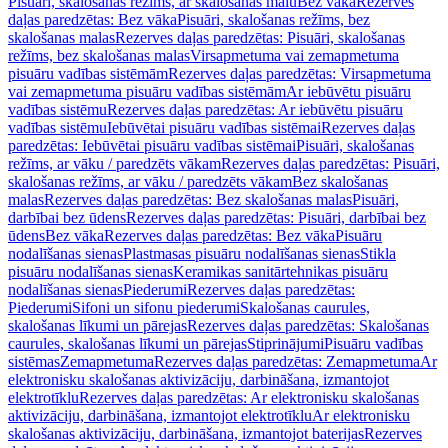
Pisuāri, skalošanas režīms, ar skalošanas malu
Bez vāka
Rezerves
daļas paredzētas: Bez vāka
Pisuāri, skalošanas režīms, bez
skalošanas malas
Rezerves daļas paredzētas: Pisuāri, skalošanas
režīms, bez skalošanas malas
Virsapmetuma vai zemapmetuma
pisuāru vadības sistēmām
Rezerves daļas paredzētas: Virsapmetuma
vai zemapmetuma pisuāru vadības sistēmām
Ar iebūvētu pisuāru
vadības sistēmu
Rezerves daļas paredzētas: Ar iebūvētu pisuāru
vadības sistēmu
Iebūvētai pisuāru vadības sistēmai
Rezerves daļas
paredzētas: Iebūvētai pisuāru vadības sistēmai
Pisuāri, skalošanas
režīms, ar vāku / paredzēts vākam
Rezerves daļas paredzētas: Pisuāri,
skalošanas režīms, ar vāku / paredzēts vākam
Bez skalošanas
malas
Rezerves daļas paredzētas: Bez skalošanas malas
Pisuāri,
darbībai bez ūdens
Rezerves daļas paredzētas: Pisuāri, darbībai bez
ūdens
Bez vāka
Rezerves daļas paredzētas: Bez vāka
Pisuāru
nodalīšanas sienas
Plastmasas pisuāru nodalīšanas sienas
Stikla
pisuāru nodalīšanas sienas
Keramikas sanitārtehnikas pisuāru
nodalīšanas sienas
Piederumi
Rezerves daļas paredzētas:
Piederumi
Sifoni un sifonu piederumi
Skalošanas caurules,
skalošanas līkumi un pārejas
Rezerves daļas paredzētas: Skalošanas
caurules, skalošanas līkumi un pārejas
Stiprinājumi
Pisuāru vadības
sistēmas
Zemapmetuma
Rezerves daļas paredzētas: Zemapmetuma
Ar
elektronisku skalošanas aktivizāciju, darbināšana, izmantojot
elektrotīklu
Rezerves daļas paredzētas: Ar elektronisku skalošanas
aktivizāciju, darbināšana, izmantojot elektrotīklu
Ar elektronisku
skalošanas aktivizāciju, darbināšana, izmantojot baterijas
Rezerves