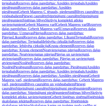
trejgabals
Rezerves daļas paredzētas: Apsildes trejgabals
Apsildes
pieslēgumi
Rezerves daļas paredzētas: Apsildes
pieslēgumi
Geberit Mapress C tērauds, piederumi
Blīves caurulēm un
veidgabaliem
Pārsegi caurulēm
Stiprinājumi caurulēm
Stiprinājumi
pieslēgumiem
Sistēmas blīves
Skrūvju komplekti atloku
savienojumiem
Geberit Mapress varš
Geberit Mapress varš
Rezerves
daļas paredzētas: Geberit Mapress varš
Uzmavas
Rezerves daļas
paredzētas: Uzmavas
Pārejas
Rezerves daļas paredzētas:
Pārejas
Līkumi
Rezerves daļas paredzētas: Līkumi
Trejgabali
Rezerves
daļas paredzētas: Trejgabali
Iebūvēta cirkulācija
Rezerves daļas
paredzētas: Iebūvēta cirkulācija
Krusta elementi
Rezerves daļas
paredzētas: Krusta elementi
Neatvienojamas pārejas
Rezerves daļas
paredzētas: Neatvienojamas pārejas
Pārejas un savienojumi,
atvienojami
Rezerves daļas paredzētas: Pārejas un savienojumi,
atvienojami
Noslēgi
Rezerves daļas paredzētas:
Noslēgi
Pieslēgumi
Rezerves daļas paredzētas: Pieslēgumi
Apsildes
trejgabals
Rezerves daļas paredzētas: Apsildes trejgabals
Apsildes
pieslēgumi
Rezerves daļas paredzētas: Apsildes pieslēgumi
Geberit
Mapress varš, piederumi
Rezerves daļas paredzētas: Geberit Mapress
varš, piederumi
Blīves caurulēm un veidgabaliem
Pārsegi
caurulēm
Stiprinājumi caurulēm
Stiprinājumi pieslēgumiem
Rezerves
daļas paredzētas: Stiprinājumi pieslēgumiem
Sistēmas blīves
Skrūvju
komplekti atloku savienojumiem
Geberit higiēnas sistēma
Higiēniskās
skalošanas iekārtas
Rezerves daļas paredzētas: Higiēniskās
skalošanas iekārtas
Skalošanas kastes un tualetes poda vadība ar