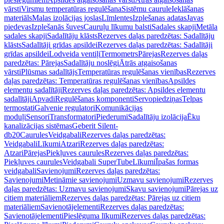
vārsti
Virsmu temperatūras regulēšana
Sistēmu caurule
Ieklāšanas
materiāls
Malas izolācijas joslas
Līmlentes
Izplešanas adatas
Javas
piedevas
Izplešanās šuves
Cauruļu līkumu balsti
Sadales skapji
Metāla
sadales skapji
Sadalītāju klāsts
Rezerves daļas paredzētas: Sadalītāju
klāsts
Sadalītāji grīdas apsildei
Rezerves daļas paredzētas: Sadalītāji
grīdas apsildei
Lodveida ventiļi
Termometrs
Pārejas
Rezerves daļas
paredzētas: Pārejas
Sadalītāju noslēgi
Ātrās atgaisošanas
vārsti
Plūsmas sadalītājs
Temperatūras regulēšanas vienības
Rezerves
daļas paredzētas: Temperatūras regulēšanas vienības
Apsildes
elementu sadalītāji
Rezerves daļas paredzētas: Apsildes elementu
sadalītāji
Apvadi
Regulēšanas komponenti
Servopiedziņas
Telpas
termostati
Galvenie regulatori
Komunikācijas
moduļi
Sensori
Transformatori
Piederumi
Sadalītāju izolācija
Ēku
kanalizācijas sistēmas
Geberit Silent-
db20
Caurules
Veidgabali
Rezerves daļas paredzētas:
Veidgabali
Līkumi
Atzari
Rezerves daļas paredzētas:
Atzari
Pārejas
Piekļuves caurules
Rezerves daļas paredzētas:
Piekļuves caurules
Veidgabali SuperTube
Līkumi
Īpašas formas
veidgabali
Savienojumi
Rezerves daļas paredzētas:
Savienojumi
Metināmie savienojumi
Uzmavu savienojumi
Rezerves
daļas paredzētas: Uzmavu savienojumi
Skavu savienojumi
Pārejas uz
citiem materiāliem
Rezerves daļas paredzētas: Pārejas uz citiem
materiāliem
Savienotājelementi
Rezerves daļas paredzētas:
Savienotājelementi
Pieslēguma līkumi
Rezerves daļas paredzētas: