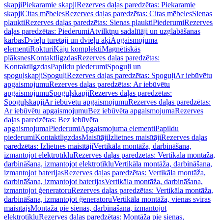
skapji
Piekaramie skapji
Rezerves daļas paredzētas: Piekaramie
skapji
Citas mēbeles
Rezerves daļas paredzētas: Citas mēbeles
Sienas
plaukti
Rezerves daļas paredzētas: Sienas plaukti
Piederumi
Rezerves
daļas paredzētas: Piederumi
Atvilktņu sadalītāji un uzglabāšanas
kārbas
Dvieļu turētāji un dvieļu āķi
Apgaismojuma
elementi
Rokturi
Kāju komplekti
Magnētiskās
plāksnes
Kontaktligzdas
Rezerves daļas paredzētas:
Kontaktligzdas
Papildu piederumi
Spoguļi un
spoguļskapji
Spoguļi
Rezerves daļas paredzētas: Spoguļi
Ar iebūvētu
apgaismojumu
Rezerves daļas paredzētas: Ar iebūvētu
apgaismojumu
Spoguļskapji
Rezerves daļas paredzētas:
Spoguļskapji
Ar iebūvētu apgaismojumu
Rezerves daļas paredzētas:
Ar iebūvētu apgaismojumu
Bez iebūvēta apgaismojuma
Rezerves
daļas paredzētas: Bez iebūvēta
apgaismojuma
Piederumi
Apgaismojuma elementi
Papildu
piederumi
Kontaktligzdas
Maisītāji
Izlietnes maisītāji
Rezerves daļas
paredzētas: Izlietnes maisītāji
Vertikāla montāža, darbināšana,
izmantojot elektrotīklu
Rezerves daļas paredzētas: Vertikāla montāža,
darbināšana, izmantojot elektrotīklu
Vertikāla montāža, darbināšana,
izmantojot baterijas
Rezerves daļas paredzētas: Vertikāla montāža,
darbināšana, izmantojot baterijas
Vertikāla montāža, darbināšana,
izmantojot ģeneratoru
Rezerves daļas paredzētas: Vertikāla montāža,
darbināšana, izmantojot ģeneratoru
Vertikāla montāža, vienas sviras
maisītājs
Montāža pie sienas, darbināšana, izmantojot
elektrotīklu
Rezerves daļas paredzētas: Montāža pie sienas,