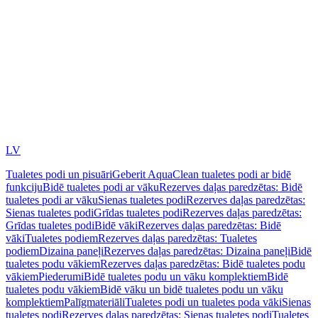
LV
Tualetes podi un pisuāri
Geberit AquaClean tualetes podi ar bidē
funkciju
Bidē tualetes podi ar vāku
Rezerves daļas paredzētas: Bidē
tualetes podi ar vāku
Sienas tualetes podi
Rezerves daļas paredzētas:
Sienas tualetes podi
Grīdas tualetes podi
Rezerves daļas paredzētas:
Grīdas tualetes podi
Bidē vāki
Rezerves daļas paredzētas: Bidē
vāki
Tualetes podiem
Rezerves daļas paredzētas: Tualetes
podiem
Dizaina paneļi
Rezerves daļas paredzētas: Dizaina paneļi
Bidē
tualetes podu vākiem
Rezerves daļas paredzētas: Bidē tualetes podu
vākiem
Piederumi
Bidē tualetes podu un vāku komplektiem
Bidē
tualetes podu vākiem
Bidē vāku un bidē tualetes podu un vāku
komplektiem
Palīgmateriāli
Tualetes podi un tualetes poda vāki
Sienas
tualetes podi
Rezerves daļas paredzētas: Sienas tualetes podi
Tualetes