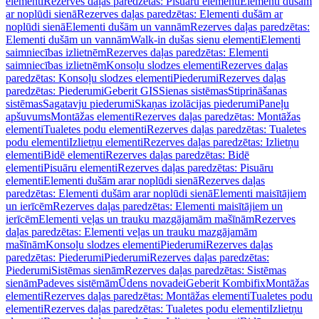
elementi
Rezerves daļas paredzētas: Pisuāru elementi
Elementi dušām
ar noplūdi sienā
Rezerves daļas paredzētas: Elementi dušām ar
noplūdi sienā
Elementi dušām un vannām
Rezerves daļas paredzētas:
Elementi dušām un vannām
Walk-in dušas sienu elementi
Elementi
saimniecības izlietnēm
Rezerves daļas paredzētas: Elementi
saimniecības izlietnēm
Konsoļu slodzes elementi
Rezerves daļas
paredzētas: Konsoļu slodzes elementi
Piederumi
Rezerves daļas
paredzētas: Piederumi
Geberit GIS
Sienas sistēmas
Stiprināšanas
sistēmas
Sagatavju piederumi
Skaņas izolācijas piederumi
Paneļu
apšuvums
Montāžas elementi
Rezerves daļas paredzētas: Montāžas
elementi
Tualetes podu elementi
Rezerves daļas paredzētas: Tualetes
podu elementi
Izlietņu elementi
Rezerves daļas paredzētas: Izlietņu
elementi
Bidē elementi
Rezerves daļas paredzētas: Bidē
elementi
Pisuāru elementi
Rezerves daļas paredzētas: Pisuāru
elementi
Elementi dušām arar noplūdi sienā
Rezerves daļas
paredzētas: Elementi dušām arar noplūdi sienā
Elementi maisītājiem
un ierīcēm
Rezerves daļas paredzētas: Elementi maisītājiem un
ierīcēm
Elementi veļas un trauku mazgājamām mašīnām
Rezerves
daļas paredzētas: Elementi veļas un trauku mazgājamām
mašīnām
Konsoļu slodzes elementi
Piederumi
Rezerves daļas
paredzētas: Piederumi
Piederumi
Rezerves daļas paredzētas:
Piederumi
Sistēmas sienām
Rezerves daļas paredzētas: Sistēmas
sienām
Padeves sistēmām
Ūdens novadei
Geberit Kombifix
Montāžas
elementi
Rezerves daļas paredzētas: Montāžas elementi
Tualetes podu
elementi
Rezerves daļas paredzētas: Tualetes podu elementi
Izlietņu