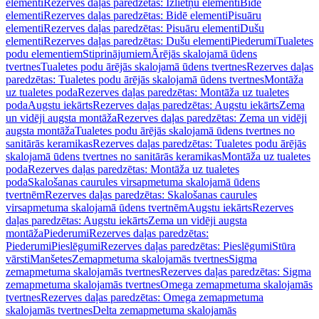
elementi
Rezerves daļas paredzētas: Izlietņu elementi
Bidē
elementi
Rezerves daļas paredzētas: Bidē elementi
Pisuāru
elementi
Rezerves daļas paredzētas: Pisuāru elementi
Dušu
elementi
Rezerves daļas paredzētas: Dušu elementi
Piederumi
Tualetes
podu elementiem
Stiprinājumiem
Ārējās skalojamā ūdens
tvertnes
Tualetes podu ārējās skalojamā ūdens tvertnes
Rezerves daļas
paredzētas: Tualetes podu ārējās skalojamā ūdens tvertnes
Montāža
uz tualetes poda
Rezerves daļas paredzētas: Montāža uz tualetes
poda
Augstu iekārts
Rezerves daļas paredzētas: Augstu iekārts
Zema
un vidēji augsta montāža
Rezerves daļas paredzētas: Zema un vidēji
augsta montāža
Tualetes podu ārējās skalojamā ūdens tvertnes no
sanitārās keramikas
Rezerves daļas paredzētas: Tualetes podu ārējās
skalojamā ūdens tvertnes no sanitārās keramikas
Montāža uz tualetes
poda
Rezerves daļas paredzētas: Montāža uz tualetes
poda
Skalošanas caurules virsapmetuma skalojamā ūdens
tvertnēm
Rezerves daļas paredzētas: Skalošanas caurules
virsapmetuma skalojamā ūdens tvertnēm
Augstu iekārts
Rezerves
daļas paredzētas: Augstu iekārts
Zema un vidēji augsta
montāža
Piederumi
Rezerves daļas paredzētas:
Piederumi
Pieslēgumi
Rezerves daļas paredzētas: Pieslēgumi
Stūra
vārsti
Manšetes
Zemapmetuma skalojamās tvertnes
Sigma
zemapmetuma skalojamās tvertnes
Rezerves daļas paredzētas: Sigma
zemapmetuma skalojamās tvertnes
Omega zemapmetuma skalojamās
tvertnes
Rezerves daļas paredzētas: Omega zemapmetuma
skalojamās tvertnes
Delta zemapmetuma skalojamās