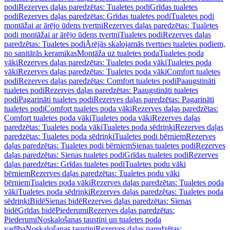
podi
Rezerves daļas paredzētas: Tualetes podi
Grīdas tualetes
podi
Rezerves daļas paredzētas: Grīdas tualetes podi
Tualetes podi
montāžai ar ārējo ūdens tvertni
Rezerves daļas paredzētas: Tualetes
podi montāžai ar ārējo ūdens tvertni
Tualetes podi
Rezerves daļas
paredzētas: Tualetes podi
Ārējās skalojamās tvertnes tualetes podiem,
no sanitārās keramikas
Montāža uz tualetes poda
Tualetes poda
vāki
Rezerves daļas paredzētas: Tualetes poda vāki
Tualetes poda
vāki
Rezerves daļas paredzētas: Tualetes poda vāki
Comfort tualetes
podi
Rezerves daļas paredzētas: Comfort tualetes podi
Paaugstināti
tualetes podi
Rezerves daļas paredzētas: Paaugstināti tualetes
podi
Pagarināti tualetes podi
Rezerves daļas paredzētas: Pagarināti
tualetes podi
Comfort tualetes poda vāki
Rezerves daļas paredzētas:
Comfort tualetes poda vāki
Tualetes poda vāki
Rezerves daļas
paredzētas: Tualetes poda vāki
Tualetes poda sēdriņķi
Rezerves daļas
paredzētas: Tualetes poda sēdriņķi
Tualetes podi bērniem
Rezerves
daļas paredzētas: Tualetes podi bērniem
Sienas tualetes podi
Rezerves
daļas paredzētas: Sienas tualetes podi
Grīdas tualetes podi
Rezerves
daļas paredzētas: Grīdas tualetes podi
Tualetes podu vāki
bērniem
Rezerves daļas paredzētas: Tualetes podu vāki
bērniem
Tualetes poda vāki
Rezerves daļas paredzētas: Tualetes poda
vāki
Tualetes poda sēdriņķi
Rezerves daļas paredzētas: Tualetes poda
sēdriņķi
Bidē
Sienas bidē
Rezerves daļas paredzētas: Sienas
bidē
Grīdas bidē
Piederumi
Rezerves daļas paredzētas:
Piederumi
Noskalošanas taustiņi un tualetes poda
vadība
Noskalošanas taustiņi
Rezerves daļas paredzētas: