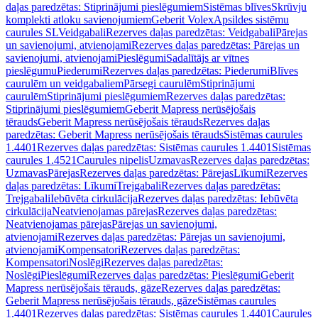
daļas paredzētas: Stiprinājumi pieslēgumiem
Sistēmas blīves
Skrūvju
komplekti atloku savienojumiem
Geberit Volex
Apsildes sistēmu
caurules SL
Veidgabali
Rezerves daļas paredzētas: Veidgabali
Pārejas
un savienojumi, atvienojami
Rezerves daļas paredzētas: Pārejas un
savienojumi, atvienojami
Pieslēgumi
Sadalītājs ar vītnes
pieslēgumu
Piederumi
Rezerves daļas paredzētas: Piederumi
Blīves
caurulēm un veidgabaliem
Pārsegi caurulēm
Stiprinājumi
caurulēm
Stiprinājumi pieslēgumiem
Rezerves daļas paredzētas:
Stiprinājumi pieslēgumiem
Geberit Mapress nerūsējošais
tērauds
Geberit Mapress nerūsējošais tērauds
Rezerves daļas
paredzētas: Geberit Mapress nerūsējošais tērauds
Sistēmas caurules
1.4401
Rezerves daļas paredzētas: Sistēmas caurules 1.4401
Sistēmas
caurules 1.4521
Caurules nipelis
Uzmavas
Rezerves daļas paredzētas:
Uzmavas
Pārejas
Rezerves daļas paredzētas: Pārejas
Līkumi
Rezerves
daļas paredzētas: Līkumi
Trejgabali
Rezerves daļas paredzētas:
Trejgabali
Iebūvēta cirkulācija
Rezerves daļas paredzētas: Iebūvēta
cirkulācija
Neatvienojamas pārejas
Rezerves daļas paredzētas:
Neatvienojamas pārejas
Pārejas un savienojumi,
atvienojami
Rezerves daļas paredzētas: Pārejas un savienojumi,
atvienojami
Kompensatori
Rezerves daļas paredzētas:
Kompensatori
Noslēgi
Rezerves daļas paredzētas:
Noslēgi
Pieslēgumi
Rezerves daļas paredzētas: Pieslēgumi
Geberit
Mapress nerūsējošais tērauds, gāze
Rezerves daļas paredzētas:
Geberit Mapress nerūsējošais tērauds, gāze
Sistēmas caurules
1.4401
Rezerves daļas paredzētas: Sistēmas caurules 1.4401
Caurules