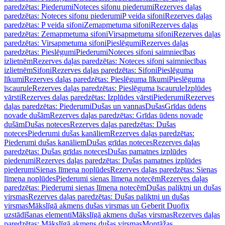
paredzētas: Piederumi
Noteces sifonu piederumi
Rezerves daļas
paredzētas: Noteces sifonu piederumi
P veida sifoni
Rezerves daļas
paredzētas: P veida sifoni
Zemapmetuma sifoni
Rezerves daļas
paredzētas: Zemapmetuma sifoni
Virsapmetuma sifoni
Rezerves daļas
paredzētas: Virsapmetuma sifoni
Pieslēgumi
Rezerves daļas
paredzētas: Pieslēgumi
Piederumi
Noteces sifoni saimniecības
izlietnēm
Rezerves daļas paredzētas: Noteces sifoni saimniecības
izlietnēm
Sifoni
Rezerves daļas paredzētas: Sifoni
Pieslēguma
līkumi
Rezerves daļas paredzētas: Pieslēguma līkumi
Pieslēguma
īscaurule
Rezerves daļas paredzētas: Pieslēguma īscaurule
Izplūdes
vārsti
Rezerves daļas paredzētas: Izplūdes vārsti
Piederumi
Rezerves
daļas paredzētas: Piederumi
Dušas un vannas
Dušas
Grīdas ūdens
novade dušām
Rezerves daļas paredzētas: Grīdas ūdens novade
dušām
Dušas noteces
Rezerves daļas paredzētas: Dušas
noteces
Piederumi dušas kanāliem
Rezerves daļas paredzētas:
Piederumi dušas kanāliem
Dušas grīdas noteces
Rezerves daļas
paredzētas: Dušas grīdas noteces
Dušas pamatnes izplūdes
piederumi
Rezerves daļas paredzētas: Dušas pamatnes izplūdes
piederumi
Sienas līmeņa noplūdes
Rezerves daļas paredzētas: Sienas
līmeņa noplūdes
Piederumi sienas līmeņa notecēm
Rezerves daļas
paredzētas: Piederumi sienas līmeņa notecēm
Dušas paliktņi un dušas
virsmas
Rezerves daļas paredzētas: Dušas paliktņi un dušas
virsmas
Mākslīgā akmens dušas virsmas un Geberit Duofix
uzstādīšanas elementi
Mākslīgā akmens dušas virsmas
Rezerves daļas
paredzētas: Mākslīgā akmens dušas virsmas
Montāžas