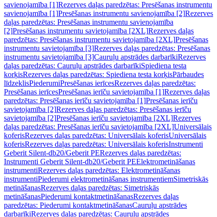
savienojamība [1]
Rezerves daļas paredzētas: Presēšanas instrumentu
savienojamība [1]
Presēšanas instrumentu savienojamība [2]
Rezerves
daļas paredzētas: Presēšanas instrumentu savienojamība
[2]
Presēšanas instrumentu savietojamība [2XL]
Rezerves daļas
paredzētas: Presēšanas instrumentu savietojamība [2XL]
Presēšanas
instrumentu savietojamība [3]
Rezerves daļas paredzētas: Presēšanas
instrumentu savietojamība [3]
Cauruļu apstrādes darbarīki
Rezerves
daļas paredzētas: Cauruļu apstrādes darbarīki
Spiediena testa
korķis
Rezerves daļas paredzētas: Spiediena testa korķis
Pārbaudes
līdzeklis
Piederumi
Presēšanas ierīces
Rezerves daļas paredzētas:
Presēšanas ierīces
Presēšanas ierīču savietojamība [1]
Rezerves daļas
paredzētas: Presēšanas ierīču savietojamība [1]
Presēšanas ierīču
savietojamība [2]
Rezerves daļas paredzētas: Presēšanas ierīču
savietojamība [2]
Presēšanas ierīču savietojamība [2XL]
Rezerves
daļas paredzētas: Presēšanas ierīču savietojamība [2XL]
Universālais
koferis
Rezerves daļas paredzētas: Universālais koferis
Universālais
koferis
Rezerves daļas paredzētas: Universālais koferis
Instrumenti
Geberit Silent-db20/Geberit PE
Rezerves daļas paredzētas:
Instrumenti Geberit Silent-db20/Geberit PE
Elektrometināšanas
instrumenti
Rezerves daļas paredzētas: Elektrometināšanas
instrumenti
Piederumi elektrometināšanas instrumentiem
Simetriskās
metināšanas
Rezerves daļas paredzētas: Simetriskās
metināšanas
Piederumi kontaktmetināšanas
Rezerves daļas
paredzētas: Piederumi kontaktmetināšanas
Cauruļu apstrādes
darbarīki
Rezerves daļas paredzētas: Cauruļu apstrādes