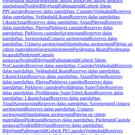
Pieslēguma līkumi
Piederumi
Cauruļu apskavas
Cauruļu apskavu
stiprinājumi
Noslēgi
Blīvējumi
Palīgmateriāli
Geberit Silent-
PP
Caurules
Rezerves daļas paredzētas: Caurules
Veidgabali
Rezerves
daļas paredzētas: Veidgabali
Līkumi
Rezerves daļas paredzētas:
Līkumi
Atzari
Rezerves daļas paredzētas: Atzari
Pārejas
Rezerves
daļas paredzētas: Pārejas
Piekļuves caurules
Rezerves daļas
paredzētas: Piekļuves caurules
Savienojumi
Rezerves daļas
paredzētas: Savienojumi
Uzmavu savienojumi
Rezerves daļas
paredzētas: Uzmavu savienojumi
Stiprinājuma savienojumi
Pārejas uz
citiem materiāliem
Savienotājelementi
Pieslēguma līkumi
Pieslēguma
īscaurule
Piederumi
Cauruļu
apskavas
Noslēgi
Blīvējumi
Palīgmateriāli
Geberit Silent-
Pro
Caurules
Rezerves daļas paredzētas: Caurules
Veidgabali
Rezerves
daļas paredzētas: Veidgabali
Līkumi
Rezerves daļas paredzētas:
Līkumi
Atzari
Rezerves daļas paredzētas: Atzari
Pārejas
Rezerves
daļas paredzētas: Pārejas
Piekļuves caurules
Rezerves daļas
paredzētas: Piekļuves caurules
Profildetaļas SuperTube
Rezerves
daļas paredzētas: Profildetaļas SuperTube
Līkumi
Rezerves daļas
paredzētas: Līkumi
Atzari
Rezerves daļas paredzētas:
Atzari
Savienojumi
Rezerves daļas paredzētas: Savienojumi
Uzmavu
savienojumi
Rezerves daļas paredzētas: Uzmavu
savienojumi
Stiprinājuma savienojumi
Pārejas uz citiem
materiāliem
Piederumi
Rezerves daļas paredzētas: Piederumi
Cauruļu
apskavas
Noslēgi
Blīvējumi
Rezerves daļas paredzētas:
Blīvējumi
Palīgmateriāli
Geberit PE
Caurules
Veidgabali
Rezerves