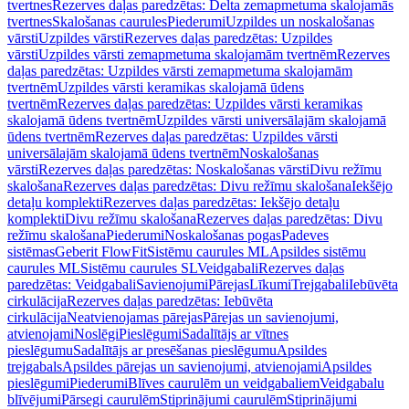
tvertnes
Rezerves daļas paredzētas: Delta zemapmetuma skalojamās
tvertnes
Skalošanas caurules
Piederumi
Uzpildes un noskalošanas
vārsti
Uzpildes vārsti
Rezerves daļas paredzētas: Uzpildes
vārsti
Uzpildes vārsti zemapmetuma skalojamām tvertnēm
Rezerves
daļas paredzētas: Uzpildes vārsti zemapmetuma skalojamām
tvertnēm
Uzpildes vārsti keramikas skalojamā ūdens
tvertnēm
Rezerves daļas paredzētas: Uzpildes vārsti keramikas
skalojamā ūdens tvertnēm
Uzpildes vārsti universālajām skalojamā
ūdens tvertnēm
Rezerves daļas paredzētas: Uzpildes vārsti
universālajām skalojamā ūdens tvertnēm
Noskalošanas
vārsti
Rezerves daļas paredzētas: Noskalošanas vārsti
Divu režīmu
skalošana
Rezerves daļas paredzētas: Divu režīmu skalošana
Iekšējo
detaļu komplekti
Rezerves daļas paredzētas: Iekšējo detaļu
komplekti
Divu režīmu skalošana
Rezerves daļas paredzētas: Divu
režīmu skalošana
Piederumi
Noskalošanas pogas
Padeves
sistēmas
Geberit FlowFit
Sistēmu caurules ML
Apsildes sistēmu
caurules ML
Sistēmu caurules SL
Veidgabali
Rezerves daļas
paredzētas: Veidgabali
Savienojumi
Pārejas
Līkumi
Trejgabali
Iebūvēta
cirkulācija
Rezerves daļas paredzētas: Iebūvēta
cirkulācija
Neatvienojamas pārejas
Pārejas un savienojumi,
atvienojami
Noslēgi
Pieslēgumi
Sadalītājs ar vītnes
pieslēgumu
Sadalītājs ar presēšanas pieslēgumu
Apsildes
trejgabals
Apsildes pārejas un savienojumi, atvienojami
Apsildes
pieslēgumi
Piederumi
Blīves caurulēm un veidgabaliem
Veidgabalu
blīvējumi
Pārsegi caurulēm
Stiprinājumi caurulēm
Stiprinājumi