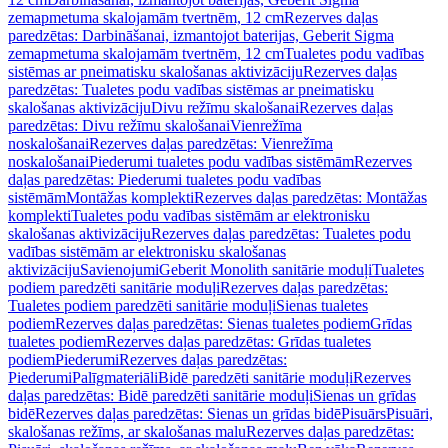
zemapmetuma skalojamām tvertnēm, 12 cm
Rezerves daļas
paredzētas: Darbināšanai, izmantojot baterijas, Geberit Sigma
zemapmetuma skalojamām tvertnēm, 12 cm
Tualetes podu vadības
sistēmas ar pneimatisku skalošanas aktivizāciju
Rezerves daļas
paredzētas: Tualetes podu vadības sistēmas ar pneimatisku
skalošanas aktivizāciju
Divu režīmu skalošanai
Rezerves daļas
paredzētas: Divu režīmu skalošanai
Vienrežīma
noskalošanai
Rezerves daļas paredzētas: Vienrežīma
noskalošanai
Piederumi tualetes podu vadības sistēmām
Rezerves
daļas paredzētas: Piederumi tualetes podu vadības
sistēmām
Montāžas komplekti
Rezerves daļas paredzētas: Montāžas
komplekti
Tualetes podu vadības sistēmām ar elektronisku
skalošanas aktivizāciju
Rezerves daļas paredzētas: Tualetes podu
vadības sistēmām ar elektronisku skalošanas
aktivizāciju
Savienojumi
Geberit Monolith sanitārie moduļi
Tualetes
podiem paredzēti sanitārie moduļi
Rezerves daļas paredzētas:
Tualetes podiem paredzēti sanitārie moduļi
Sienas tualetes
podiem
Rezerves daļas paredzētas: Sienas tualetes podiem
Grīdas
tualetes podiem
Rezerves daļas paredzētas: Grīdas tualetes
podiem
Piederumi
Rezerves daļas paredzētas:
Piederumi
Palīgmateriāli
Bidē paredzēti sanitārie moduļi
Rezerves
daļas paredzētas: Bidē paredzēti sanitārie moduļi
Sienas un grīdas
bidē
Rezerves daļas paredzētas: Sienas un grīdas bidē
Pisuārs
Pisuāri,
skalošanas režīms, ar skalošanas malu
Rezerves daļas paredzētas: