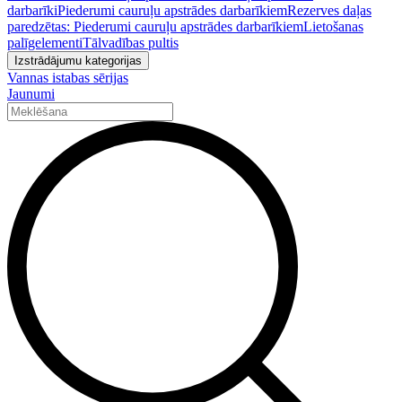
darbarīki
Piederumi cauruļu apstrādes darbarīkiem
Rezerves daļas
paredzētas: Piederumi cauruļu apstrādes darbarīkiem
Lietošanas
palīgelementi
Tālvadības pultis
Izstrādājumu kategorijas
Vannas istabas sērijas
Jaunumi