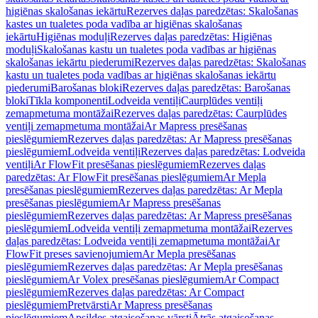
higiēnas skalošanas iekārtu
Rezerves daļas paredzētas: Skalošanas
kastes un tualetes poda vadība ar higiēnas skalošanas
iekārtu
Higiēnas moduļi
Rezerves daļas paredzētas: Higiēnas
moduļi
Skalošanas kastu un tualetes poda vadības ar higiēnas
skalošanas iekārtu piederumi
Rezerves daļas paredzētas: Skalošanas
kastu un tualetes poda vadības ar higiēnas skalošanas iekārtu
piederumi
Barošanas bloki
Rezerves daļas paredzētas: Barošanas
bloki
Tīkla komponenti
Lodveida ventiļi
Caurplūdes ventiļi
zemapmetuma montāžai
Rezerves daļas paredzētas: Caurplūdes
ventiļi zemapmetuma montāžai
Ar Mapress presēšanas
pieslēgumiem
Rezerves daļas paredzētas: Ar Mapress presēšanas
pieslēgumiem
Lodveida ventiļi
Rezerves daļas paredzētas: Lodveida
ventiļi
Ar FlowFit presēšanas pieslēgumiem
Rezerves daļas
paredzētas: Ar FlowFit presēšanas pieslēgumiem
Ar Mepla
presēšanas pieslēgumiem
Rezerves daļas paredzētas: Ar Mepla
presēšanas pieslēgumiem
Ar Mapress presēšanas
pieslēgumiem
Rezerves daļas paredzētas: Ar Mapress presēšanas
pieslēgumiem
Lodveida ventiļi zemapmetuma montāžai
Rezerves
daļas paredzētas: Lodveida ventiļi zemapmetuma montāžai
Ar
FlowFit preses savienojumiem
Ar Mepla presēšanas
pieslēgumiem
Rezerves daļas paredzētas: Ar Mepla presēšanas
pieslēgumiem
Ar Volex presēšanas pieslēgumiem
Ar Compact
pieslēgumiem
Rezerves daļas paredzētas: Ar Compact
pieslēgumiem
Pretvārsti
Ar Mapress presēšanas
pieslēgumiem
Apsildes atgaisošanas vārsti
Ātrās atgaisošanas