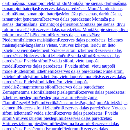
darbināšana, izmantojot elektrotīklu
Montāža pie sienas, darbināšana,
izmantojot baterijas
Rezerves daļas paredzētas: Montāža pie sienas,
darbināšana, izmantojot baterijas
Montāža pie sienas, darbināšana,
izmantojot ģeneratoru
Rezerves daļas paredzētas: Montāža pie
sienas, darbināšana, izmantojot ģeneratoru
Montāža pie sienas, divu
rokturu maisītājs
Rezerves daļas paredzētas: Montāža pie sienas, divu
rokturu maisītājs
Piederumi
Rezerves daļas paredzētas:
Piederumi
Izlietnes maisītājiem
Rezerves daļas paredzētas: Izlietnes
maisītājiem
Mazgāšanas vietas, virtuves izlietņu, ierīču un lieto
izlietņu savienotājelementi
Noteces sifoni izlietnēm
Rezerves daļas
paredzētas: Noteces sifoni izlietnēm
P veida sifoni
Rezerves daļas
paredzētas: P veida sifoni
P veida sifoni, vietu taupoši
modeļi
Rezerves daļas paredzētas: P veida sifoni, vietu taupoši
modeļi
Pudeļsifoni izlietnēm
Rezerves daļas paredzētas: Pudeļsifoni
izlietnēm
Pudeļsifoni izlietnēm, vietu taupošs modelis
Rezerves daļas
paredzētas: Pudeļsifoni izlietnēm, vietu taupošs
modelis
Zemapmetuma sifoni
Rezerves daļas paredzētas:
Zemapmetuma sifoni
Izlietnes pieslēgumi
Rezerves daļas paredzētas:
Izlietnes pieslēgumi
Pieslēguma īscaurule
Pieslēguma
līkumi
Pārsegi
Blīvējumi
Vertikālās caurules
Pagarinājumi
Aktivizācijas
elementi
Noteces sifoni izlietnēm
Rezerves daļas paredzētas: Noteces
sifoni izlietnēm
P veida sifoni
Rezerves daļas paredzētas: P veida
sifoni
Virtuves izlietņu pieslēgumi
Rezerves daļas paredzētas:
Virtuves izlietņu pieslēgumi
Pieslēguma īscaurule
Rezerves daļas
paredzētas: Pieslēguma īscaurule
Piederumi
Rezerves daļas