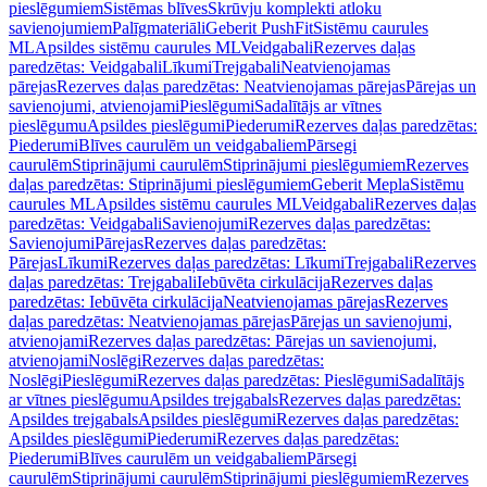
pieslēgumiem
Sistēmas blīves
Skrūvju komplekti atloku
savienojumiem
Palīgmateriāli
Geberit PushFit
Sistēmu caurules
ML
Apsildes sistēmu caurules ML
Veidgabali
Rezerves daļas
paredzētas: Veidgabali
Līkumi
Trejgabali
Neatvienojamas
pārejas
Rezerves daļas paredzētas: Neatvienojamas pārejas
Pārejas un
savienojumi, atvienojami
Pieslēgumi
Sadalītājs ar vītnes
pieslēgumu
Apsildes pieslēgumi
Piederumi
Rezerves daļas paredzētas:
Piederumi
Blīves caurulēm un veidgabaliem
Pārsegi
caurulēm
Stiprinājumi caurulēm
Stiprinājumi pieslēgumiem
Rezerves
daļas paredzētas: Stiprinājumi pieslēgumiem
Geberit Mepla
Sistēmu
caurules ML
Apsildes sistēmu caurules ML
Veidgabali
Rezerves daļas
paredzētas: Veidgabali
Savienojumi
Rezerves daļas paredzētas:
Savienojumi
Pārejas
Rezerves daļas paredzētas:
Pārejas
Līkumi
Rezerves daļas paredzētas: Līkumi
Trejgabali
Rezerves
daļas paredzētas: Trejgabali
Iebūvēta cirkulācija
Rezerves daļas
paredzētas: Iebūvēta cirkulācija
Neatvienojamas pārejas
Rezerves
daļas paredzētas: Neatvienojamas pārejas
Pārejas un savienojumi,
atvienojami
Rezerves daļas paredzētas: Pārejas un savienojumi,
atvienojami
Noslēgi
Rezerves daļas paredzētas:
Noslēgi
Pieslēgumi
Rezerves daļas paredzētas: Pieslēgumi
Sadalītājs
ar vītnes pieslēgumu
Apsildes trejgabals
Rezerves daļas paredzētas:
Apsildes trejgabals
Apsildes pieslēgumi
Rezerves daļas paredzētas:
Apsildes pieslēgumi
Piederumi
Rezerves daļas paredzētas:
Piederumi
Blīves caurulēm un veidgabaliem
Pārsegi
caurulēm
Stiprinājumi caurulēm
Stiprinājumi pieslēgumiem
Rezerves