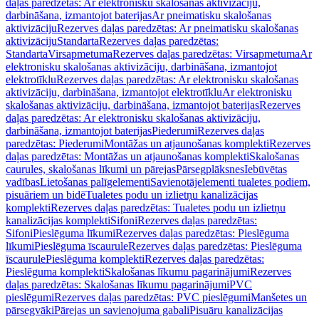
daļas paredzētas: Ar elektronisku skalošanas aktivizāciju,
darbināšana, izmantojot baterijas
Ar pneimatisku skalošanas
aktivizāciju
Rezerves daļas paredzētas: Ar pneimatisku skalošanas
aktivizāciju
Standarta
Rezerves daļas paredzētas:
Standarta
Virsapmetuma
Rezerves daļas paredzētas: Virsapmetuma
Ar
elektronisku skalošanas aktivizāciju, darbināšana, izmantojot
elektrotīklu
Rezerves daļas paredzētas: Ar elektronisku skalošanas
aktivizāciju, darbināšana, izmantojot elektrotīklu
Ar elektronisku
skalošanas aktivizāciju, darbināšana, izmantojot baterijas
Rezerves
daļas paredzētas: Ar elektronisku skalošanas aktivizāciju,
darbināšana, izmantojot baterijas
Piederumi
Rezerves daļas
paredzētas: Piederumi
Montāžas un atjaunošanas komplekti
Rezerves
daļas paredzētas: Montāžas un atjaunošanas komplekti
Skalošanas
caurules, skalošanas līkumi un pārejas
Pārsegplāksnes
Iebūvētas
vadības
Lietošanas palīgelementi
Savienotājelementi tualetes podiem,
pisuāriem un bidē
Tualetes podu un izlietņu kanalizācijas
komplekti
Rezerves daļas paredzētas: Tualetes podu un izlietņu
kanalizācijas komplekti
Sifoni
Rezerves daļas paredzētas:
Sifoni
Pieslēguma līkumi
Rezerves daļas paredzētas: Pieslēguma
līkumi
Pieslēguma īscaurule
Rezerves daļas paredzētas: Pieslēguma
īscaurule
Pieslēguma komplekti
Rezerves daļas paredzētas:
Pieslēguma komplekti
Skalošanas līkumu pagarinājumi
Rezerves
daļas paredzētas: Skalošanas līkumu pagarinājumi
PVC
pieslēgumi
Rezerves daļas paredzētas: PVC pieslēgumi
Manšetes un
pārsegvāki
Pārejas un savienojuma gabali
Pisuāru kanalizācijas