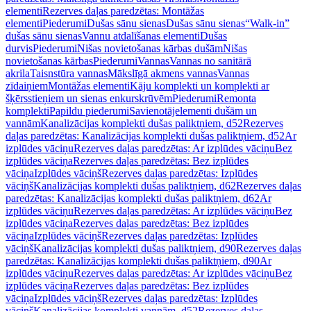
elementi
Rezerves daļas paredzētas: Montāžas
elementi
Piederumi
Dušas sānu sienas
Dušas sānu sienas
“Walk-in”
dušas sānu sienas
Vannu atdalīšanas elementi
Dušas
durvis
Piederumi
Nišas novietošanas kārbas dušām
Nišas
novietošanas kārbas
Piederumi
Vannas
Vannas no sanitārā
akrila
Taisnstūra vannas
Mākslīgā akmens vannas
Vannas
zīdaiņiem
Montāžas elementi
Kāju komplekti un komplekti ar
šķērsstieņiem un sienas enkurskrūvēm
Piederumi
Remonta
komplekti
Papildu piederumi
Savienotājelementi dušām un
vannām
Kanalizācijas komplekti dušas paliktņiem, d52
Rezerves
daļas paredzētas: Kanalizācijas komplekti dušas paliktņiem, d52
Ar
izplūdes vāciņu
Rezerves daļas paredzētas: Ar izplūdes vāciņu
Bez
izplūdes vāciņa
Rezerves daļas paredzētas: Bez izplūdes
vāciņa
Izplūdes vāciņš
Rezerves daļas paredzētas: Izplūdes
vāciņš
Kanalizācijas komplekti dušas paliktņiem, d62
Rezerves daļas
paredzētas: Kanalizācijas komplekti dušas paliktņiem, d62
Ar
izplūdes vāciņu
Rezerves daļas paredzētas: Ar izplūdes vāciņu
Bez
izplūdes vāciņa
Rezerves daļas paredzētas: Bez izplūdes
vāciņa
Izplūdes vāciņš
Rezerves daļas paredzētas: Izplūdes
vāciņš
Kanalizācijas komplekti dušas paliktņiem, d90
Rezerves daļas
paredzētas: Kanalizācijas komplekti dušas paliktņiem, d90
Ar
izplūdes vāciņu
Rezerves daļas paredzētas: Ar izplūdes vāciņu
Bez
izplūdes vāciņa
Rezerves daļas paredzētas: Bez izplūdes
vāciņa
Izplūdes vāciņš
Rezerves daļas paredzētas: Izplūdes
vāciņš
Kanalizācijas komplekti vannām, d52
Rezerves daļas