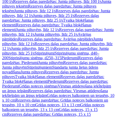
100 l/s
Rezerves daļas paredzētas: Jumta piltuves, līdz 100 l/s
Jumta
piltuves teknēm
Rezerves daļas paredzētas: Jumta piltuves
teknēm
Jumta piltuves, līdz 12 l/s
Rezerves daļas paredzētas: Jumta
piltuves, līdz 12 l/s
Jumta piltuves, līdz 25 l/s
Rezerves daļas
paredzētas: Jumta piltuves, līdz 25 l/s
Tvaika bloķēšanas
elementi
Rezerves daļas paredzētas: Tvaika bloķēšanas
elementi
Jumta piltuvēm, līdz 12 l/s
Rezerves daļas paredzētas: Jumta
piltuvēm, līdz 12 l/s
Jumta piltuvēm, līdz 25 l/s
Avārijas
pārplūdes
Rezerves daļas paredzētas: Avārijas pārplūdes
Jumta
piltuvēm, līdz 12 l/s
Rezerves daļas paredzētas: Jumta piltuvēm, līdz
12 l/s
Jumta piltuvēm, līdz 25 l/s
Rezerves daļas paredzētas: Jumta
piltuvēm, līdz 25 l/s
Stiprinājumi
Stiprinājumu sistēma, d40–
200
Stiprinājumu sistēma, d250–315
Piederumi
Rezerves daļas
paredzētas: Piederumi
Jumta piltuvēm
Rezerves daļas paredzētas:
Jumta piltuvēm
Stiprinājumiem
Standarta jumta lietus ūdens
novadīšana
Jumta piltuves
Rezerves daļas paredzētas: Jumta
piltuves
Tvaika bloķēšanas elementi
Rezerves daļas paredzētas:
Tvaika bloķēšanas elementi
Piederumi
Rezerves daļas paredzētas:
Piederumi
Grīdas noteces sistēmas
Virsmas atūdeņošana iekštelpām
un ārpus telpām
Rezerves daļas paredzētas: Virsmas atūdeņošana
iekštelpām un ārpus telpām
Grīdas noteces balkoniem un terasēm, 10
x 10 cm
Rezerves daļas paredzētas: Grīdas noteces balkoniem un
terasēm, 10 x 10 cm
Grīdas noteces, 13 x 13 cm
Grīdas noteces
balkoniem un terasēm, 13 x 13 cm
Grīdas noteces, 15 x 15
cm
Rezerves daļas paredzētas: Grīdas noteces, 15 x 15