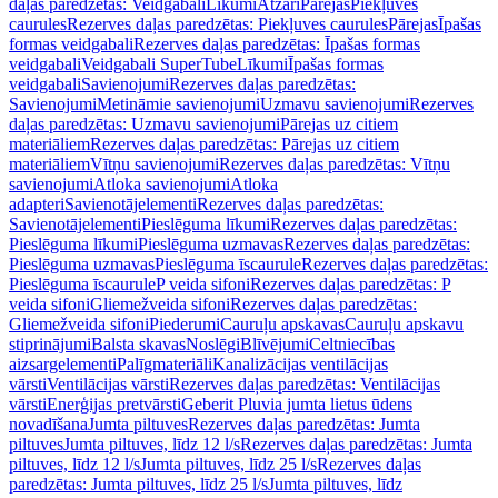
daļas paredzētas: Veidgabali
Līkumi
Atzari
Pārejas
Piekļuves
caurules
Rezerves daļas paredzētas: Piekļuves caurules
Pārejas
Īpašas
formas veidgabali
Rezerves daļas paredzētas: Īpašas formas
veidgabali
Veidgabali SuperTube
Līkumi
Īpašas formas
veidgabali
Savienojumi
Rezerves daļas paredzētas:
Savienojumi
Metināmie savienojumi
Uzmavu savienojumi
Rezerves
daļas paredzētas: Uzmavu savienojumi
Pārejas uz citiem
materiāliem
Rezerves daļas paredzētas: Pārejas uz citiem
materiāliem
Vītņu savienojumi
Rezerves daļas paredzētas: Vītņu
savienojumi
Atloka savienojumi
Atloka
adapteri
Savienotājelementi
Rezerves daļas paredzētas:
Savienotājelementi
Pieslēguma līkumi
Rezerves daļas paredzētas:
Pieslēguma līkumi
Pieslēguma uzmavas
Rezerves daļas paredzētas:
Pieslēguma uzmavas
Pieslēguma īscaurule
Rezerves daļas paredzētas:
Pieslēguma īscaurule
P veida sifoni
Rezerves daļas paredzētas: P
veida sifoni
Gliemežveida sifoni
Rezerves daļas paredzētas:
Gliemežveida sifoni
Piederumi
Cauruļu apskavas
Cauruļu apskavu
stiprinājumi
Balsta skavas
Noslēgi
Blīvējumi
Celtniecības
aizsargelementi
Palīgmateriāli
Kanalizācijas ventilācijas
vārsti
Ventilācijas vārsti
Rezerves daļas paredzētas: Ventilācijas
vārsti
Enerģijas pretvārsti
Geberit Pluvia jumta lietus ūdens
novadīšana
Jumta piltuves
Rezerves daļas paredzētas: Jumta
piltuves
Jumta piltuves, līdz 12 l/s
Rezerves daļas paredzētas: Jumta
piltuves, līdz 12 l/s
Jumta piltuves, līdz 25 l/s
Rezerves daļas
paredzētas: Jumta piltuves, līdz 25 l/s
Jumta piltuves, līdz