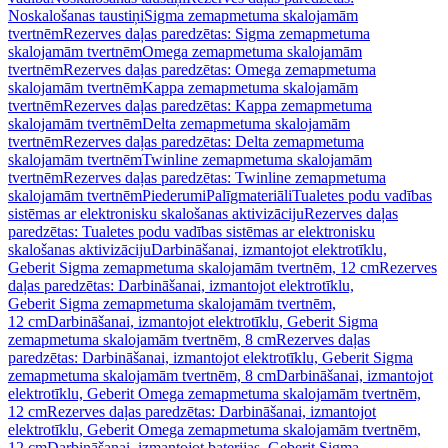
Noskalošanas taustiņi
Sigma zemapmetuma skalojamām
tvertnēm
Rezerves daļas paredzētas: Sigma zemapmetuma
skalojamām tvertnēm
Omega zemapmetuma skalojamām
tvertnēm
Rezerves daļas paredzētas: Omega zemapmetuma
skalojamām tvertnēm
Kappa zemapmetuma skalojamām
tvertnēm
Rezerves daļas paredzētas: Kappa zemapmetuma
skalojamām tvertnēm
Delta zemapmetuma skalojamām
tvertnēm
Rezerves daļas paredzētas: Delta zemapmetuma
skalojamām tvertnēm
Twinline zemapmetuma skalojamām
tvertnēm
Rezerves daļas paredzētas: Twinline zemapmetuma
skalojamām tvertnēm
Piederumi
Palīgmateriāli
Tualetes podu vadības
sistēmas ar elektronisku skalošanas aktivizāciju
Rezerves daļas
paredzētas: Tualetes podu vadības sistēmas ar elektronisku
skalošanas aktivizāciju
Darbināšanai, izmantojot elektrotīklu,
Geberit Sigma zemapmetuma skalojamām tvertnēm, 12 cm
Rezerves
daļas paredzētas: Darbināšanai, izmantojot elektrotīklu,
Geberit Sigma zemapmetuma skalojamām tvertnēm,
12 cm
Darbināšanai, izmantojot elektrotīklu, Geberit Sigma
zemapmetuma skalojamām tvertnēm, 8 cm
Rezerves daļas
paredzētas: Darbināšanai, izmantojot elektrotīklu, Geberit Sigma
zemapmetuma skalojamām tvertnēm, 8 cm
Darbināšanai, izmantojot
elektrotīklu, Geberit Omega zemapmetuma skalojamām tvertnēm,
12 cm
Rezerves daļas paredzētas: Darbināšanai, izmantojot
elektrotīklu, Geberit Omega zemapmetuma skalojamām tvertnēm,
12 cm
Darbināšanai, izmantojot baterijas, Geberit Sigma