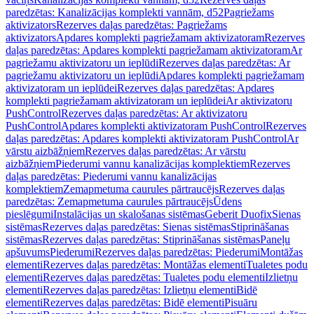
paredzētas: Kanalizācijas komplekti vannām, d52
Pagriežams
aktivizators
Rezerves daļas paredzētas: Pagriežams
aktivizators
Apdares komplekti pagriežamam aktivizatoram
Rezerves
daļas paredzētas: Apdares komplekti pagriežamam aktivizatoram
Ar
pagriežamu aktivizatoru un ieplūdi
Rezerves daļas paredzētas: Ar
pagriežamu aktivizatoru un ieplūdi
Apdares komplekti pagriežamam
aktivizatoram un ieplūdei
Rezerves daļas paredzētas: Apdares
komplekti pagriežamam aktivizatoram un ieplūdei
Ar aktivizatoru
PushControl
Rezerves daļas paredzētas: Ar aktivizatoru
PushControl
Apdares komplekti aktivizatoram PushControl
Rezerves
daļas paredzētas: Apdares komplekti aktivizatoram PushControl
Ar
vārstu aizbāžņiem
Rezerves daļas paredzētas: Ar vārstu
aizbāžņiem
Piederumi vannu kanalizācijas komplektiem
Rezerves
daļas paredzētas: Piederumi vannu kanalizācijas
komplektiem
Zemapmetuma caurules pārtraucējs
Rezerves daļas
paredzētas: Zemapmetuma caurules pārtraucējs
Ūdens
pieslēgumi
Instalācijas un skalošanas sistēmas
Geberit Duofix
Sienas
sistēmas
Rezerves daļas paredzētas: Sienas sistēmas
Stiprināšanas
sistēmas
Rezerves daļas paredzētas: Stiprināšanas sistēmas
Paneļu
apšuvums
Piederumi
Rezerves daļas paredzētas: Piederumi
Montāžas
elementi
Rezerves daļas paredzētas: Montāžas elementi
Tualetes podu
elementi
Rezerves daļas paredzētas: Tualetes podu elementi
Izlietņu
elementi
Rezerves daļas paredzētas: Izlietņu elementi
Bidē
elementi
Rezerves daļas paredzētas: Bidē elementi
Pisuāru