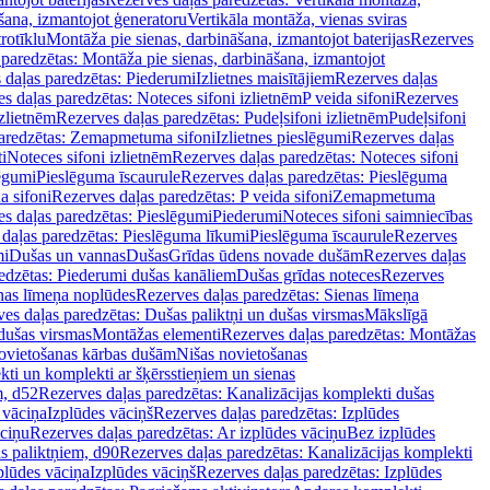
šana, izmantojot ģeneratoru
Vertikāla montāža, vienas sviras
rotīklu
Montāža pie sienas, darbināšana, izmantojot baterijas
Rezerves
paredzētas: Montāža pie sienas, darbināšana, izmantojot
 daļas paredzētas: Piederumi
Izlietnes maisītājiem
Rezerves daļas
s daļas paredzētas: Noteces sifoni izlietnēm
P veida sifoni
Rezerves
izlietnēm
Rezerves daļas paredzētas: Pudeļsifoni izlietnēm
Pudeļsifoni
paredzētas: Zemapmetuma sifoni
Izlietnes pieslēgumi
Rezerves daļas
i
Noteces sifoni izlietnēm
Rezerves daļas paredzētas: Noteces sifoni
lēgumi
Pieslēguma īscaurule
Rezerves daļas paredzētas: Pieslēguma
a sifoni
Rezerves daļas paredzētas: P veida sifoni
Zemapmetuma
s daļas paredzētas: Pieslēgumi
Piederumi
Noteces sifoni saimniecības
daļas paredzētas: Pieslēguma līkumi
Pieslēguma īscaurule
Rezerves
mi
Dušas un vannas
Dušas
Grīdas ūdens novade dušām
Rezerves daļas
edzētas: Piederumi dušas kanāliem
Dušas grīdas noteces
Rezerves
nas līmeņa noplūdes
Rezerves daļas paredzētas: Sienas līmeņa
es daļas paredzētas: Dušas paliktņi un dušas virsmas
Mākslīgā
dušas virsmas
Montāžas elementi
Rezerves daļas paredzētas: Montāžas
ovietošanas kārbas dušām
Nišas novietošanas
ti un komplekti ar šķērsstieņiem un sienas
m, d52
Rezerves daļas paredzētas: Kanalizācijas komplekti dušas
 vāciņa
Izplūdes vāciņš
Rezerves daļas paredzētas: Izplūdes
āciņu
Rezerves daļas paredzētas: Ar izplūdes vāciņu
Bez izplūdes
s paliktņiem, d90
Rezerves daļas paredzētas: Kanalizācijas komplekti
plūdes vāciņa
Izplūdes vāciņš
Rezerves daļas paredzētas: Izplūdes