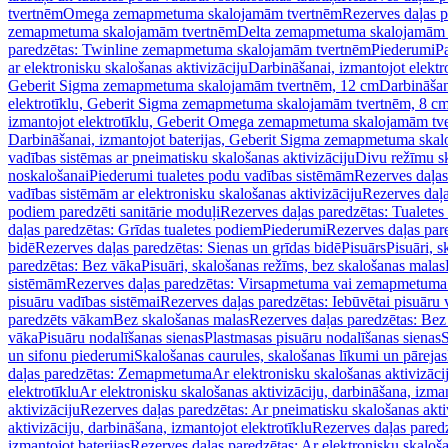
tvertnēm
Omega zemapmetuma skalojamām tvertnēm
Rezerves daļas 
zemapmetuma skalojamām tvertnēm
Delta zemapmetuma skalojamām 
paredzētas: Twinline zemapmetuma skalojamām tvertnēm
Piederumi
Pa
ar elektronisku skalošanas aktivizāciju
Darbināšanai, izmantojot elek
Geberit Sigma zemapmetuma skalojamām tvertnēm, 12 cm
Darbināšan
elektrotīklu, Geberit Sigma zemapmetuma skalojamām tvertnēm, 8 c
izmantojot elektrotīklu, Geberit Omega zemapmetuma skalojamām tv
Darbināšanai, izmantojot baterijas, Geberit Sigma zemapmetuma ska
vadības sistēmas ar pneimatisku skalošanas aktivizāciju
Divu režīmu s
noskalošanai
Piederumi tualetes podu vadības sistēmām
Rezerves daļas
vadības sistēmām ar elektronisku skalošanas aktivizāciju
Rezerves daļa
podiem paredzēti sanitārie moduļi
Rezerves daļas paredzētas: Tualetes
daļas paredzētas: Grīdas tualetes podiem
Piederumi
Rezerves daļas par
bidē
Rezerves daļas paredzētas: Sienas un grīdas bidē
Pisuārs
Pisuāri, 
paredzētas: Bez vāka
Pisuāri, skalošanas režīms, bez skalošanas malas
sistēmām
Rezerves daļas paredzētas: Virsapmetuma vai zemapmetuma 
pisuāru vadības sistēmai
Rezerves daļas paredzētas: Iebūvētai pisuāru 
paredzēts vākam
Bez skalošanas malas
Rezerves daļas paredzētas: Bez
vāka
Pisuāru nodalīšanas sienas
Plastmasas pisuāru nodalīšanas sienas
S
un sifonu piederumi
Skalošanas caurules, skalošanas līkumi un pārejas
daļas paredzētas: Zemapmetuma
Ar elektronisku skalošanas aktivizācij
elektrotīklu
Ar elektronisku skalošanas aktivizāciju, darbināšana, izman
aktivizāciju
Rezerves daļas paredzētas: Ar pneimatisku skalošanas akti
aktivizāciju, darbināšana, izmantojot elektrotīklu
Rezerves daļas paredz
izmantojot baterijas
Rezerves daļas paredzētas: Ar elektronisku skalošan