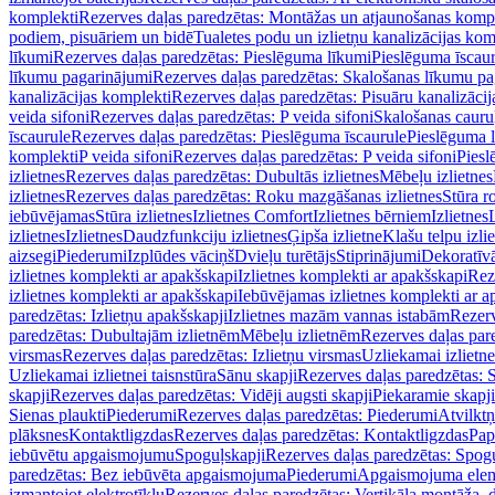
komplekti
Rezerves daļas paredzētas: Montāžas un atjaunošanas komp
podiem, pisuāriem un bidē
Tualetes podu un izlietņu kanalizācijas kom
līkumi
Rezerves daļas paredzētas: Pieslēguma līkumi
Pieslēguma īscau
līkumu pagarinājumi
Rezerves daļas paredzētas: Skalošanas līkumu p
kanalizācijas komplekti
Rezerves daļas paredzētas: Pisuāru kanalizāci
veida sifoni
Rezerves daļas paredzētas: P veida sifoni
Skalošanas cauru
īscaurule
Rezerves daļas paredzētas: Pieslēguma īscaurule
Pieslēguma 
komplekti
P veida sifoni
Rezerves daļas paredzētas: P veida sifoni
Piesl
izlietnes
Rezerves daļas paredzētas: Dubultās izlietnes
Mēbeļu izlietnes
izlietnes
Rezerves daļas paredzētas: Roku mazgāšanas izlietnes
Stūra r
iebūvējamas
Stūra izlietnes
Izlietnes Comfort
Izlietnes bērniem
Izlietnes
izlietnes
Izlietnes
Daudzfunkciju izlietnes
Ģipša izlietne
Klašu telpu izli
aizsegi
Piederumi
Izplūdes vāciņš
Dvieļu turētājs
Stiprinājumi
Dekoratīv
izlietnes komplekti ar apakšskapi
Izlietnes komplekti ar apakšskapi
Rez
izlietnes komplekti ar apakšskapi
Iebūvējamas izlietnes komplekti ar a
paredzētas: Izlietņu apakšskapji
Izlietnes mazām vannas istabām
Rezerv
paredzētas: Dubultajām izlietnēm
Mēbeļu izlietnēm
Rezerves daļas par
virsmas
Rezerves daļas paredzētas: Izlietņu virsmas
Uzliekamai izlietn
Uzliekamai izlietnei taisnstūra
Sānu skapji
Rezerves daļas paredzētas: 
skapji
Rezerves daļas paredzētas: Vidēji augsti skapji
Piekaramie skapji
Sienas plaukti
Piederumi
Rezerves daļas paredzētas: Piederumi
Atvilktņ
plāksnes
Kontaktligzdas
Rezerves daļas paredzētas: Kontaktligzdas
Pap
iebūvētu apgaismojumu
Spoguļskapji
Rezerves daļas paredzētas: Spog
paredzētas: Bez iebūvēta apgaismojuma
Piederumi
Apgaismojuma elem
izmantojot elektrotīklu
Rezerves daļas paredzētas: Vertikāla montāža, d