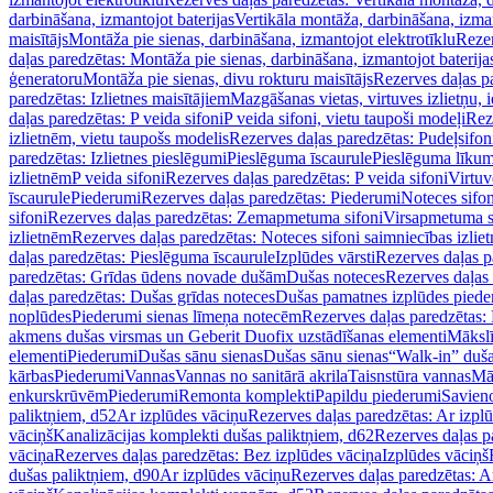
darbināšana, izmantojot baterijas
Vertikāla montāža, darbināšana, izma
maisītājs
Montāža pie sienas, darbināšana, izmantojot elektrotīklu
Rezer
daļas paredzētas: Montāža pie sienas, darbināšana, izmantojot baterija
ģeneratoru
Montāža pie sienas, divu rokturu maisītājs
Rezerves daļas pa
paredzētas: Izlietnes maisītājiem
Mazgāšanas vietas, virtuves izlietņu, i
daļas paredzētas: P veida sifoni
P veida sifoni, vietu taupoši modeļi
Reze
izlietnēm, vietu taupošs modelis
Rezerves daļas paredzētas: Pudeļsifoni
paredzētas: Izlietnes pieslēgumi
Pieslēguma īscaurule
Pieslēguma līkum
izlietnēm
P veida sifoni
Rezerves daļas paredzētas: P veida sifoni
Virtuv
īscaurule
Piederumi
Rezerves daļas paredzētas: Piederumi
Noteces sifo
sifoni
Rezerves daļas paredzētas: Zemapmetuma sifoni
Virsapmetuma s
izlietnēm
Rezerves daļas paredzētas: Noteces sifoni saimniecības izlie
daļas paredzētas: Pieslēguma īscaurule
Izplūdes vārsti
Rezerves daļas pa
paredzētas: Grīdas ūdens novade dušām
Dušas noteces
Rezerves daļas
daļas paredzētas: Dušas grīdas noteces
Dušas pamatnes izplūdes piede
noplūdes
Piederumi sienas līmeņa notecēm
Rezerves daļas paredzētas:
akmens dušas virsmas un Geberit Duofix uzstādīšanas elementi
Mākslī
elementi
Piederumi
Dušas sānu sienas
Dušas sānu sienas
“Walk-in” duša
kārbas
Piederumi
Vannas
Vannas no sanitārā akrila
Taisnstūra vannas
Mā
enkurskrūvēm
Piederumi
Remonta komplekti
Papildu piederumi
Savien
paliktņiem, d52
Ar izplūdes vāciņu
Rezerves daļas paredzētas: Ar izpl
vāciņš
Kanalizācijas komplekti dušas paliktņiem, d62
Rezerves daļas p
vāciņa
Rezerves daļas paredzētas: Bez izplūdes vāciņa
Izplūdes vāciņš
dušas paliktņiem, d90
Ar izplūdes vāciņu
Rezerves daļas paredzētas: A