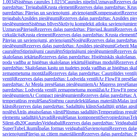
1.0034
Sistēmas caurules 1.0215
Caurules nipelis
Uzmavas
Rezerves da
paredzētas: Trejgabali
Krusta elementi
Rezerves daļas paredzētas: Krus
paredzētas: Pārejas un savienojumi, atvienojami
Kompensatori
Rezerve
trejgabals
Apsildes pieslēgumi
Rezerves daļas paredzētas: Apsildes pie
pieslēgumiem
Sistēmas blīves
Skrūvju komplekti atloku savienojumie
Uzmavas
Pārejas
Rezerves daļas paredzētas: Pārejas
Līkumi
Rezerves da
cirkulācija
Krusta elementi
Rezerves daļas paredzētas: Krusta elementi
Pārejas un savienojumi, atvienojami
Noslēgi
Rezerves daļas paredzētas
pieslēgumi
Rezerves daļas paredzētas: Apsildes pieslēgumi
Geberit Map
caurulēm
Stiprinājumi caurulēm
Stiprinājumi pieslēgumiem
Rezerves da
skalošanas iekārtas
Rezerves daļas paredzētas: Higiēniskās skalošanas 
poda vadība ar higiēnas skalošanas iekārtu
Higiēnas moduļi
Rezerves d
paredzētas: Skalošanas kastu un tualetes poda vadības ar higiēnas ska
zemapmetuma montāžai
Rezerves daļas paredzētas: Caurplūdes vent
ventiļi
Rezerves daļas paredzētas: Lodveida ventiļi
Ar FlowFit presēša
paredzētas: Ar Mepla presēšanas pieslēgumiem
Ar Mapress presēšana
paredzētas: Lodveida ventiļi zemapmetuma montāžai
Ar FlowFit pres
pieslēgumiem
Ar Compact pieslēgumiem
Rezerves daļas paredzētas: 
temperatūras regulēšana
Sistēmu caurule
Ieklāšanas materiāls
Malas izol
klāsts
Rezerves daļas paredzētas: Sadalītāju klāsts
Sadalītāji grīdas apsi
noslēgi
Ātrās atgaisošanas vārsti
Plūsmas sadalītājs
Temperatūras regulē
elementu sadalītāji
Apvadi
Regulēšanas komponenti
Servopiedziņas
Tel
Silent-db20
Caurules
Veidgabali
Rezerves daļas paredzētas: Veidgabali
SuperTube
Līkumi
Īpašas formas veidgabali
Savienojumi
Rezerves daļa
savienojumi
Pārejas uz citiem materiāliem
Rezerves daļas paredzētas: P