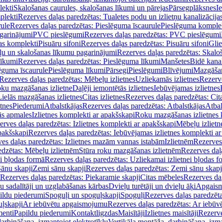
lekti
Skalošanas caurules, skalošanas līkumi un pārejas
Pārsegplāksnes
I
plekti
Rezerves daļas paredzētas: Tualetes podu un izlietņu kanalizācija
rule
Rezerves daļas paredzētas: Pieslēguma īscaurule
Pieslēguma komple
agarinājumi
PVC pieslēgumi
Rezerves daļas paredzētas: PVC pieslēgumi
jas komplekti
Pisuāru sifoni
Rezerves daļas paredzētas: Pisuāru sifoni
Glie
ļu un skalošanas līkumu pagarinājumi
Rezerves daļas paredzētas: Skalo
līkumi
Rezerves daļas paredzētas: Pieslēguma līkumi
Manšetes
Bidē kanal
ēguma īscaurule
Pieslēguma līkumi
Pārsegi
Pieslēgumi
Blīvējumi
Mazgāšan
Rezerves daļas paredzētas: Mēbeļu izlietnes
Uzliekamās izlietnes
Rezerve
oku mazgāšanas izlietne
Daļēji iemontētās izlietnes
Iebūvējamas izlietnes
Lielās mazgāšanas izlietnes
Citas izlietnes
Rezerves daļas paredzētas: Cita
etnes
Piederumi
Atbalstkājas
Rezerves daļas paredzētas: Atbalstkājas
Atbal
ās apmales
Izlietnes komplekti ar apakšskapi
Roku mazgāšanas izlietnes 
erves daļas paredzētas: Izlietnes komplekti ar apakšskapi
Mēbeļu izlietn
pakšskapi
Rezerves daļas paredzētas: Iebūvējamas izlietnes komplekti a
es daļas paredzētas: Izlietnes mazām vannas istabām
Izlietnēm
Rezerves 
edzētas: Mēbeļu izlietnēm
Stūra roku mazgāšanas izlietnēm
Rezerves daļ
ei bļodas formā
Rezerves daļas paredzētas: Uzliekamai izlietnei bļodas f
Sānu skapji
Zemi sānu skapji
Rezerves daļas paredzētas: Zemi sānu skapj
Rezerves daļas paredzētas: Piekaramie skapji
Citas mēbeles
Rezerves daļ
u sadalītāji un uzglabāšanas kārbas
Dvieļu turētāji un dvieļu āķi
Apgaism
ildu piederumi
Spoguļi un spoguļskapji
Spoguļi
Rezerves daļas paredzēta
uļskapji
Ar iebūvētu apgaismojumu
Rezerves daļas paredzētas: Ar iebū
enti
Papildu piederumi
Kontaktligzdas
Maisītāji
Izlietnes maisītāji
Rezerve
arbināšana, izmantojot elektrotīklu
Vertikāla montāža, darbināšana, izma