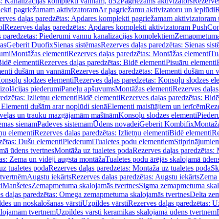
s: Kanalizācijas komplekti vannām, d52
Pagriežams aktivizators
Rezerves
lekti pagriežamam aktivizatoram
Ar pagriežamu aktivizatoru un ieplūdi
R
erves daļas paredzētas: Apdares komplekti pagriežamam aktivizatoram 
ol
Rezerves daļas paredzētas: Apdares komplekti aktivizatoram PushCon
s paredzētas: Piederumi vannu kanalizācijas komplektiem
Zemapmetuma c
mas
Geberit Duofix
Sienas sistēmas
Rezerves daļas paredzētas: Sienas sis
rumi
Montāžas elementi
Rezerves daļas paredzētas: Montāžas elementi
Tu
idē elementi
Rezerves daļas paredzētas: Bidē elementi
Pisuāru elementi
enti dušām un vannām
Rezerves daļas paredzētas: Elementi dušām un
onsoļu slodzes elementi
Rezerves daļas paredzētas: Konsoļu slodzes el
izolācijas piederumi
Paneļu apšuvums
Montāžas elementi
Rezerves daļas
edzētas: Izlietņu elementi
Bidē elementi
Rezerves daļas paredzētas: Bidē
 Elementi dušām arar noplūdi sienā
Elementi maisītājiem un ierīcēm
Reze
i veļas un trauku mazgājamām mašīnām
Konsoļu slodzes elementi
Pieder
tēmas sienām
Padeves sistēmām
Ūdens novadei
Geberit Kombifix
Montāža
tņu elementi
Rezerves daļas paredzētas: Izlietņu elementi
Bidē elementi
Re
zētas: Dušu elementi
Piederumi
Tualetes podu elementiem
Stiprinājumie
amā ūdens tvertnes
Montāža uz tualetes poda
Rezerves daļas paredzētas: 
as: Zema un vidēji augsta montāža
Tualetes podu ārējās skalojamā ūdens
z tualetes poda
Rezerves daļas paredzētas: Montāža uz tualetes poda
Sk
 tvertnēm
Augstu iekārts
Rezerves daļas paredzētas: Augstu iekārts
Zema 
i
Manšetes
Zemapmetuma skalojamās tvertnes
Sigma zemapmetuma skalo
s daļas paredzētas: Omega zemapmetuma skalojamās tvertnes
Delta ze
des un noskalošanas vārsti
Uzpildes vārsti
Rezerves daļas paredzētas: Uz
alojamām tvertnēm
Uzpildes vārsti keramikas skalojamā ūdens tvertnēm