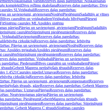
vertnēm
Noskalošanas vārsti
Rezerves daļas paredzētas: Noskalošanas
taļu komplekti
Divu režīmu skalošana
Rezerves daļas paredzētas: Divu
caurules SL
Veidgabali
Rezerves daļas paredzētas:
ejas un savienojumi, atvienojami
Noslēgi
Pieslēgumi
Sadalītājs ar vītnes
i
Blīves caurulēm un veidgabaliem
Veidgabalu blīvējumi
Pārsegi
Fit
Sistēmu caurules ML
Apsildes sistēmu
amas pārejas
Pārejas un savienojumi, atvienojami
Pieslēgumi
Sadalītājs
iprinājumi caurulēm
Stiprinājumi pieslēgumiem
Rezerves daļas
: Veidgabali
Savienojumi
Rezerves daļas paredzētas:
ali
Iebūvēta cirkulācija
Rezerves daļas paredzētas: Iebūvēta
dzētas: Pārejas un savienojumi, atvienojami
Noslēgi
Rezerves daļas
tas: Apsildes trejgabals
Apsildes pieslēgumi
Rezerves daļas
mi caurulēm
Stiprinājumi pieslēgumiem
Rezerves daļas paredzētas:
rves daļas paredzētas: Veidgabali
Pārejas un savienojumi,
s paredzētas: Piederumi
Blīves caurulēm un veidgabaliem
Pārsegi
 tērauds
Geberit Mapress nerūsējošais tērauds
Rezerves daļas
ules 1.4521
Caurules nipelis
Uzmavas
Rezerves daļas paredzētas:
Iebūvēta cirkulācija
Rezerves daļas paredzētas: Iebūvēta
dzētas: Pārejas un savienojumi, atvienojami
Kompensatori
Rezerves
nerūsējošais tērauds, gāze
Rezerves daļas paredzētas: Geberit Mapress
ļas paredzētas: Uzmavas
Pārejas
Rezerves daļas paredzētas:
zētas: Neatvienojamas pārejas
Pārejas un savienojumi,
ļas paredzētas: Pieslēgumi
GeberitMapress nerūsējošais tērauds,
Stiprinājumi pieslēgumiem
Rezerves daļas paredzētas: Stiprinājumi
aredzētas: Geberit Mapress C tērauds
Sistēmas caurules