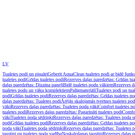
LV
Tualetes podi un pisuāri
Geberit AquaClean tualetes podi ar bidē funkc
tualetes podi
Grīdas tualetes podi
Rezerves daļas paredzētas: Grīdas tua
daļas paredzētas: Dizaina paneļi
Bidē tualetes podu vākiem
Rezerves da
tualetes podu un vāku komplektiem
Palīgmateriāli
Tualetes podi un tua
podi
Grīdas tualetes podi
Rezerves daļas paredzētas: Grīdas tualetes po
daļas paredzētas: Tualetes podi
Ārējās skalojamās tvertnes tualetes po
vāki
Rezerves daļas paredzētas: Tualetes poda vāki
Comfort tualetes p
tualetes podi
Rezerves daļas paredzētas: Pagarināti tualetes podi
Comfor
vāki
Tualetes poda sēdriņķi
Rezerves daļas paredzētas: Tualetes poda s
podi
Grīdas tualetes podi
Rezerves daļas paredzētas: Grīdas tualetes po
poda vāki
Tualetes poda sēdriņķi
Rezerves daļas paredzētas: Tualetes p
taustiņi un tualetes poda vadība
Noskalošanas taustiņi
Rezerves daļas p