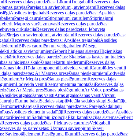
mi
Rezerves daļas paredzētas: Līkumi
Trejgabali
Rezerves daļas
ojamas pārejas
Pārejas un savienojumi, atvienojami
Rezerves daļas
slēgi
Apsildes trejgabals
Rezerves daļas paredzētas: Apsildes
abaliem
Pārsegi caurulēm
Stiprinājumi caurulēm
Stiprinājumi
Geberit Mapress varš
Uzmavas
Rezerves daļas paredzētas:
Iebūvēta cirkulācija
Rezerves daļas paredzētas: Iebūvēta
jas
Pārejas un savienojumi, atvienojami
Rezerves daļas paredzētas:
gabals
Rezerves daļas paredzētas: Apsildes trejgabals
Apsildes
 piederumi
Blīves caurulēm un veidgabaliem
Pārsegi
lekti atloku savienojumiem
Geberit higiēnas sistēma
Higiēniskās
s iekārtu
Rezerves daļas paredzētas: Skalošanas kastes un tualetes
ības ar higiēnas skalošanas iekārtu piederumi
Rezerves daļas
rošanas bloki
Tīkla komponenti
Lodveida ventiļi
Caurplūdes ventiļi
 daļas paredzētas: Ar Mapress presēšanas pieslēgumiem
Lodveida
eslēgumiem
Ar Mepla presēšanas pieslēgumiem
Rezerves daļas
lēgumiem
Lodveida ventiļi zemapmetuma montāžai
Rezerves daļas
redzētas: Ar Mepla presēšanas pieslēgumiem
Ar Volex presēšanas
m
Apsildes atgaisošanas vārsti
Ātrās atgaisošanas vārsti
Virsmu
Cauruļu līkumu balsti
Sadales skapji
Metāla sadales skapji
Sadalītāju
Termometrs
Pārejas
Rezerves daļas paredzētas: Pārejas
Sadalītāju
nības
Apsildes elementu sadalītāji
Rezerves daļas paredzētas: Apsildes
matori
Piederumi
Sadalītāju izolācija
Ēku kanalizācijas sistēmas
Geberit
s
Rezerves daļas paredzētas: Piekļuves caurules
Veidgabali
ezerves daļas paredzētas: Uzmavu savienojumi
Skavu
as: Savienotājelementi
Pieslēguma līkumi
Rezerves daļas paredzētas: