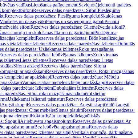
ebūvētas vadības
Lietošanas palīgelementi
Savienotājelementi tualetes
s komplekti
Sifoni
Rezerves daļas paredzētas: Sifoni
Pieslēguma
kti
Rezerves daļas paredzētas: Pieslēguma komplekti
Skalošanas
Manšetes un pārsegvāki
Pārejas un savienojuma gabali
Pisuāru
mežveida sifoni
Rezerves daļas paredzētas: Gliemežveida sifoni
P
šanas cauruļu un skalošanas līkumu pagarinājumi
Pieslēguma
izācijas komplekti
Rezerves daļas paredzētas: Bidē kanalizācijas
as vieta
Izlietnes
Izlietnes
Rezerves daļas paredzētas: Izlietnes
Dubultās
s daļas paredzētas: Uzliekamās izlietnes
Roku mazgāšanas
Rezerves daļas paredzētas: Iebūvējamas izlietnes
Zem virsmas
s izlietnes
Lietās izlietnes
Rezerves daļas paredzētas: Lietās
stkājas
Sifona aizsegi
Rezerves daļas paredzētas: Sifona
komplekti ar apakšskapi
Rezerves daļas paredzētas: Roku mazgāšanas
es komplekti ar apakšskapi
Rezerves daļas paredzētas: Mēbeļu
r apakšskapi
Vannas istabas mēbeles
Izlietņu apakšskapji
Rezerves daļas
daļas paredzētas: Izlietnēm
Dubultajām izlietnēm
Rezerves daļas
as paredzētas: Stūra roku mazgāšanas izlietnēm
Izlietņu
ormā
Uzliekamai izlietnei taisnstūra
Rezerves daļas paredzētas:
i
Augsti skapji
Rezerves daļas paredzētas: Augsti skapji
Vidēji augsti
as paredzētas: Citas mēbeles
Sienas plaukti
Rezerves daļas paredzētas:
ojuma elementi
Rokturi
Kāju komplekti
Magnētiskās
s: Spoguļi
Ar iebūvētu apgaismojumu
Rezerves daļas paredzētas: Ar
vētu apgaismojumu
Bez iebūvēta apgaismojuma
Rezerves daļas
s daļas paredzētas: Izlietnes maisītāji
Vertikāla montāža, darbināšana,
ntojot baterijas
Rezerves daļas paredzētas: Vertikāla montāža,