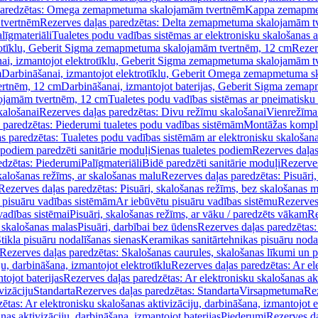
paredzētas: Omega zemapmetuma skalojamām tvertnēm
Kappa zemapme
tvertnēm
Rezerves daļas paredzētas: Delta zemapmetuma skalojamām t
līgmateriāli
Tualetes podu vadības sistēmas ar elektronisku skalošanas a
trotīklu, Geberit Sigma zemapmetuma skalojamām tvertnēm, 12 cm
Rezer
ai, izmantojot elektrotīklu, Geberit Sigma zemapmetuma skalojamām t
m
Darbināšanai, izmantojot elektrotīklu, Geberit Omega zemapmetuma 
ertnēm, 12 cm
Darbināšanai, izmantojot baterijas, Geberit Sigma zem
lojamām tvertnēm, 12 cm
Tualetes podu vadības sistēmas ar pneimatisku 
kalošanai
Rezerves daļas paredzētas: Divu režīmu skalošanai
Vienrežīma
 paredzētas: Piederumi tualetes podu vadības sistēmām
Montāžas kompl
s paredzētas: Tualetes podu vadības sistēmām ar elektronisku skalošana
 podiem paredzēti sanitārie moduļi
Sienas tualetes podiem
Rezerves daļas
edzētas: Piederumi
Palīgmateriāli
Bidē paredzēti sanitārie moduļi
Rezerves
skalošanas režīms, ar skalošanas malu
Rezerves daļas paredzētas: Pisuāri
Rezerves daļas paredzētas: Pisuāri, skalošanas režīms, bez skalošanas m
pisuāru vadības sistēmām
Ar iebūvētu pisuāru vadības sistēmu
Rezerves
vadības sistēmai
Pisuāri, skalošanas režīms, ar vāku / paredzēts vākam
Re
 skalošanas malas
Pisuāri, darbībai bez ūdens
Rezerves daļas paredzētas:
tikla pisuāru nodalīšanas sienas
Keramikas sanitārtehnikas pisuāru noda
Rezerves daļas paredzētas: Skalošanas caurules, skalošanas līkumi un p
u, darbināšana, izmantojot elektrotīklu
Rezerves daļas paredzētas: Ar el
tojot baterijas
Rezerves daļas paredzētas: Ar elektronisku skalošanas akt
vizāciju
Standarta
Rezerves daļas paredzētas: Standarta
Virsapmetuma
Re
ētas: Ar elektronisku skalošanas aktivizāciju, darbināšana, izmantojot e
as aktivizāciju, darbināšana, izmantojot baterijas
Piederumi
Rezerves da