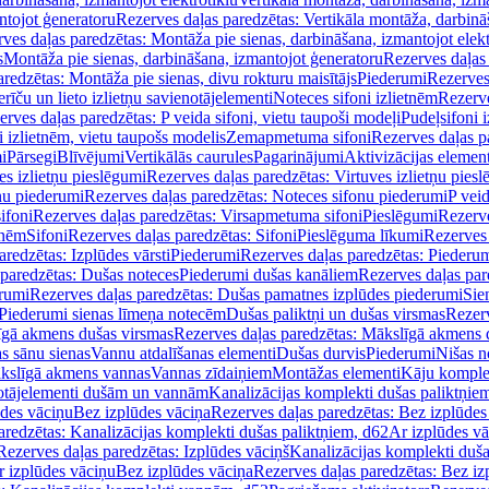
ntojot ģeneratoru
Rezerves daļas paredzētas: Vertikāla montāža, darbinā
ves daļas paredzētas: Montāža pie sienas, darbināšana, izmantojot elekt
s
Montāža pie sienas, darbināšana, izmantojot ģeneratoru
Rezerves daļas 
redzētas: Montāža pie sienas, divu rokturu maisītājs
Piederumi
Rezerves
erīču un lieto izlietņu savienotājelementi
Noteces sifoni izlietnēm
Rezerve
rves daļas paredzētas: P veida sifoni, vietu taupoši modeļi
Pudeļsifoni 
 izlietnēm, vietu taupošs modelis
Zemapmetuma sifoni
Rezerves daļas 
i
Pārsegi
Blīvējumi
Vertikālās caurules
Pagarinājumi
Aktivizācijas element
es izlietņu pieslēgumi
Rezerves daļas paredzētas: Virtuves izlietņu pies
nu piederumi
Rezerves daļas paredzētas: Noteces sifonu piederumi
P veid
ifoni
Rezerves daļas paredzētas: Virsapmetuma sifoni
Pieslēgumi
Rezerve
tnēm
Sifoni
Rezerves daļas paredzētas: Sifoni
Pieslēguma līkumi
Rezerves 
redzētas: Izplūdes vārsti
Piederumi
Rezerves daļas paredzētas: Piederu
 paredzētas: Dušas noteces
Piederumi dušas kanāliem
Rezerves daļas par
rumi
Rezerves daļas paredzētas: Dušas pamatnes izplūdes piederumi
Sie
 Piederumi sienas līmeņa notecēm
Dušas paliktņi un dušas virsmas
Rezerv
gā akmens dušas virsmas
Rezerves daļas paredzētas: Mākslīgā akmens 
s sānu sienas
Vannu atdalīšanas elementi
Dušas durvis
Piederumi
Nišas n
kslīgā akmens vannas
Vannas zīdaiņiem
Montāžas elementi
Kāju komplek
otājelementi dušām un vannām
Kanalizācijas komplekti dušas paliktņie
ūdes vāciņu
Bez izplūdes vāciņa
Rezerves daļas paredzētas: Bez izplūdes
aredzētas: Kanalizācijas komplekti dušas paliktņiem, d62
Ar izplūdes v
Rezerves daļas paredzētas: Izplūdes vāciņš
Kanalizācijas komplekti duša
r izplūdes vāciņu
Bez izplūdes vāciņa
Rezerves daļas paredzētas: Bez iz