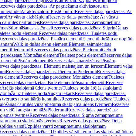
 daļas paredzētas: Pagriežams aktivizators
Apdares komplekti
ezerves daļas paredzētas: Ar pagriežamu aktivizatoru un
un ieplūdei
Ar aktivizatoru PushControl
Rezerves daļas paredzētas: Ar
trol
Ar vārstu aizbāžņiem
Rezerves daļas paredzētas: Ar vārstu
aurules pārtraucējs
Rezerves daļas paredzētas: Zemapmetuma
tēmas
Stiprināšanas sistēmas
Rezerves daļas paredzētas: Stiprināšanas
aletes podu elementi
Rezerves daļas paredzētas: Tualetes podu
Rezerves daļas paredzētas: Pisuāru elementi
Elementi dušām ar noplūdi
 vannām
Walk-in dušas sienu elementi
Elementi saimniecības
ementi
Piederumi
Rezerves daļas paredzētas: Piederumi
Geberit
 paredzētas: Montāžas elementi
Tualetes podu elementi
Rezerves daļas
 elementi
Pisuāru elementi
Rezerves daļas paredzētas: Pisuāru
rves daļas paredzētas: Elementi maisītājiem un ierīcēm
Elementi veļas
umi
Rezerves daļas paredzētas: Piederumi
Piederumi
Rezerves daļas
s elementi
Rezerves daļas paredzētas: Montāžas elementi
Tualetes
zerves daļas paredzētas: Bidē elementi
Pisuāru elementi
Rezerves
m
Ārējās skalojamā ūdens tvertnes
Tualetes podu ārējās skalojamā
Montāža uz tualetes poda
Augstu iekārts
Rezerves daļas paredzētas:
 tvertnes no sanitārās keramikas
Rezerves daļas paredzētas: Tualetes
alošanas caurules virsapmetuma skalojamā ūdens tvertnēm
Rezerves
un vidēji augsta montāža
Piederumi
Rezerves daļas paredzētas:
jamās tvertnes
Rezerves daļas paredzētas: Sigma zemapmetuma
mapmetuma skalojamās tvertnes
Rezerves daļas paredzētas: Delta
pildes vārsti
Uzpildes vārsti zemapmetuma skalojamām
Rezerves daļas paredzētas: Uzpildes vārsti keramikas skalojamā ūdens