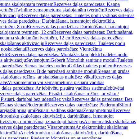
tuma skalojamām tvertnēm
Rezerves daļas paredzētas: Kappa
vertnēm
Twinline zemapmetuma skalojamām tvertnēm
Rezerves daļas
ktivizāciju
Rezerves daļas paredzētas: Tualetes podu vadības sistēmas
ves daļas paredzētas: Darbināšanai, izmantojot elektrotīklu,
vertnēm, 8 cm
Rezerves daļas paredzētas: Darbināšanai, izmantojot
skalojamām tvertnēm, 12 cm
Rezerves daļas paredzētas: Darbināšanai,
apmetuma skalojamām tvertnēm, 12 cm
Rezerves daļas paredzētas:
skalošanas aktivizāciju
Rezerves daļas paredzētas: Tualetes podu
 noskalošanai
Rezerves daļas paredzētas: Vienrežīma
ekti
Rezerves daļas paredzētas: Montāžas komplekti
Tualetes podu
s aktivizāciju
Savienojumi
Geberit Monolith sanitārie moduļi
Tualetes
 paredzētas: Sienas tualetes podiem
Grīdas tualetes podiem
Rezerves
 daļas paredzētas: Bidē paredzēti sanitārie moduļi
Sienas un grīdas
, skalošanas režīms, ar skalošanas malu
Bez vāka
Rezerves daļas
alas
Virsapmetuma vai zemapmetuma pisuāru vadības
 daļas paredzētas: Ar iebūvētu pisuāru vadības sistēmu
Iebūvētai
zerves daļas paredzētas: Pisuāri, skalošanas režīms, ar vāku /
 Pisuāri, darbībai bez ūdens
Bez vāka
Rezerves daļas paredzētas: Bez
līšanas sienas
Piederumi
Rezerves daļas paredzētas: Piederumi
Sifoni
ārejas
Stiprinājumi
Pisuāru vadības sistēmas
Zemapmetuma
Rezerves
ektronisku skalošanas aktivizāciju, darbināšana, izmantojot
ivizāciju, darbināšana, izmantojot baterijas
Ar pneimatisku skalošanas
zerves daļas paredzētas: Virsapmetuma
Ar elektronisku skalošanas
lektrotīklu
Ar elektronisku skalošanas aktivizāciju, darbināšana,
ļas paredzētas: Piederumi
Montāžas un atjaunošanas