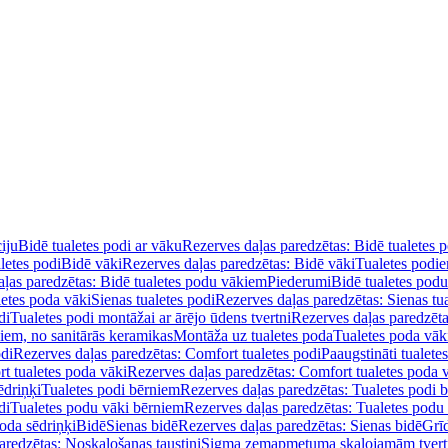
iju
Bidē tualetes podi ar vāku
Rezerves daļas paredzētas: Bidē tualetes 
letes podi
Bidē vāki
Rezerves daļas paredzētas: Bidē vāki
Tualetes podi
ļas paredzētas: Bidē tualetes podu vākiem
Piederumi
Bidē tualetes pod
letes poda vāki
Sienas tualetes podi
Rezerves daļas paredzētas: Sienas tu
di
Tualetes podi montāžai ar ārējo ūdens tvertni
Rezerves daļas paredzēta
diem, no sanitārās keramikas
Montāža uz tualetes poda
Tualetes poda vāk
odi
Rezerves daļas paredzētas: Comfort tualetes podi
Paaugstināti tualete
t tualetes poda vāki
Rezerves daļas paredzētas: Comfort tualetes poda 
ēdriņķi
Tualetes podi bērniem
Rezerves daļas paredzētas: Tualetes podi 
di
Tualetes podu vāki bērniem
Rezerves daļas paredzētas: Tualetes podu
oda sēdriņķi
Bidē
Sienas bidē
Rezerves daļas paredzētas: Sienas bidē
Grī
aredzētas: Noskalošanas taustiņi
Sigma zemapmetuma skalojamām tver