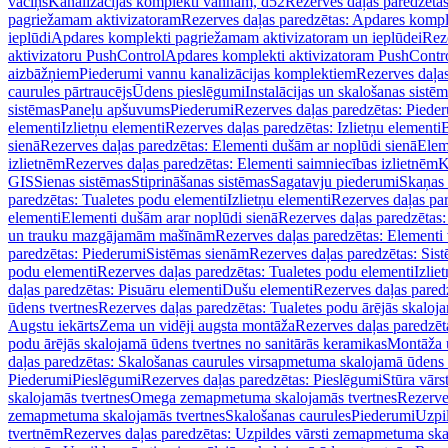
vāciņš
Kanalizācijas komplekti vannām, d52
Rezerves daļas paredzēta
pagriežamam aktivizatoram
Rezerves daļas paredzētas: Apdares komp
ieplūdi
Apdares komplekti pagriežamam aktivizatoram un ieplūdei
Rez
aktivizatoru PushControl
Apdares komplekti aktivizatoram PushContr
aizbāžņiem
Piederumi vannu kanalizācijas komplektiem
Rezerves daļa
caurules pārtraucējs
Ūdens pieslēgumi
Instalācijas un skalošanas sistē
sistēmas
Paneļu apšuvums
Piederumi
Rezerves daļas paredzētas: Piede
elementi
Izlietņu elementi
Rezerves daļas paredzētas: Izlietņu elementi
B
sienā
Rezerves daļas paredzētas: Elementi dušām ar noplūdi sienā
Elem
izlietnēm
Rezerves daļas paredzētas: Elementi saimniecības izlietnēm
K
GIS
Sienas sistēmas
Stiprināšanas sistēmas
Sagatavju piederumi
Skaņas 
paredzētas: Tualetes podu elementi
Izlietņu elementi
Rezerves daļas par
elementi
Elementi dušām arar noplūdi sienā
Rezerves daļas paredzētas:
un trauku mazgājamām mašīnām
Rezerves daļas paredzētas: Element
paredzētas: Piederumi
Sistēmas sienām
Rezerves daļas paredzētas: Sis
podu elementi
Rezerves daļas paredzētas: Tualetes podu elementi
Izlie
daļas paredzētas: Pisuāru elementi
Dušu elementi
Rezerves daļas pared
ūdens tvertnes
Rezerves daļas paredzētas: Tualetes podu ārējās skaloj
Augstu iekārts
Zema un vidēji augsta montāža
Rezerves daļas paredzēt
podu ārējās skalojamā ūdens tvertnes no sanitārās keramikas
Montāža u
daļas paredzētas: Skalošanas caurules virsapmetuma skalojamā ūdens
Piederumi
Pieslēgumi
Rezerves daļas paredzētas: Pieslēgumi
Stūra vārst
skalojamās tvertnes
Omega zemapmetuma skalojamās tvertnes
Rezerve
zemapmetuma skalojamās tvertnes
Skalošanas caurules
Piederumi
Uzpil
tvertnēm
Rezerves daļas paredzētas: Uzpildes vārsti zemapmetuma sk