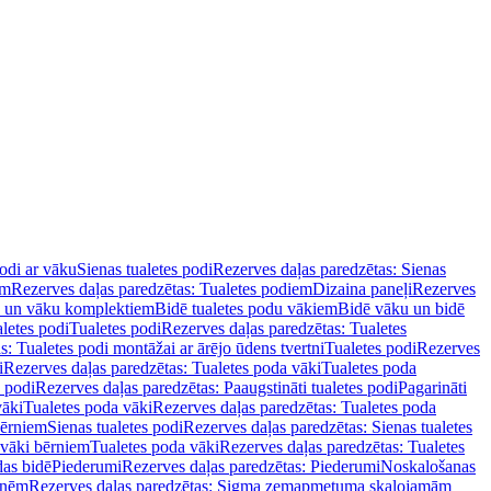
podi ar vāku
Sienas tualetes podi
Rezerves daļas paredzētas: Sienas
em
Rezerves daļas paredzētas: Tualetes podiem
Dizaina paneļi
Rezerves
u un vāku komplektiem
Bidē tualetes podu vākiem
Bidē vāku un bidē
aletes podi
Tualetes podi
Rezerves daļas paredzētas: Tualetes
s: Tualetes podi montāžai ar ārējo ūdens tvertni
Tualetes podi
Rezerves
i
Rezerves daļas paredzētas: Tualetes poda vāki
Tualetes poda
s podi
Rezerves daļas paredzētas: Paaugstināti tualetes podi
Pagarināti
vāki
Tualetes poda vāki
Rezerves daļas paredzētas: Tualetes poda
bērniem
Sienas tualetes podi
Rezerves daļas paredzētas: Sienas tualetes
 vāki bērniem
Tualetes poda vāki
Rezerves daļas paredzētas: Tualetes
das bidē
Piederumi
Rezerves daļas paredzētas: Piederumi
Noskalošanas
tnēm
Rezerves daļas paredzētas: Sigma zemapmetuma skalojamām