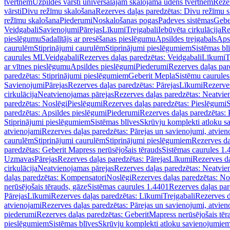
tvertnēm
Uzpildes vārsti universālajām skalojamā ūdens tvertnēm
Rezer
vārsti
Divu režīmu skalošana
Rezerves daļas paredzētas: Divu režīmu 
režīmu skalošana
Piederumi
Noskalošanas pogas
Padeves sistēmas
Gebe
Veidgabali
Savienojumi
Pārejas
Līkumi
Trejgabali
Iebūvēta cirkulācija
Re
pieslēgumu
Sadalītājs ar presēšanas pieslēgumu
Apsildes trejgabals
Apsi
caurulēm
Stiprinājumi caurulēm
Stiprinājumi pieslēgumiem
Sistēmas bl
caurules ML
Veidgabali
Rezerves daļas paredzētas: Veidgabali
Līkumi
T
ar vītnes pieslēgumu
Apsildes pieslēgumi
Piederumi
Rezerves daļas par
paredzētas: Stiprinājumi pieslēgumiem
Geberit Mepla
Sistēmu caurule
Savienojumi
Pārejas
Rezerves daļas paredzētas: Pārejas
Līkumi
Rezerves
cirkulācija
Neatvienojamas pārejas
Rezerves daļas paredzētas: Neatvie
paredzētas: Noslēgi
Pieslēgumi
Rezerves daļas paredzētas: Pieslēgumi
S
paredzētas: Apsildes pieslēgumi
Piederumi
Rezerves daļas paredzētas:
Stiprinājumi pieslēgumiem
Sistēmas blīves
Skrūvju komplekti atloku 
atvienojami
Rezerves daļas paredzētas: Pārejas un savienojumi, atvien
caurulēm
Stiprinājumi caurulēm
Stiprinājumi pieslēgumiem
Rezerves da
paredzētas: Geberit Mapress nerūsējošais tērauds
Sistēmas caurules 1.
Uzmavas
Pārejas
Rezerves daļas paredzētas: Pārejas
Līkumi
Rezerves da
cirkulācija
Neatvienojamas pārejas
Rezerves daļas paredzētas: Neatvie
daļas paredzētas: Kompensatori
Noslēgi
Rezerves daļas paredzētas: No
nerūsējošais tērauds, gāze
Sistēmas caurules 1.4401
Rezerves daļas par
Pārejas
Līkumi
Rezerves daļas paredzētas: Līkumi
Trejgabali
Rezerves d
atvienojami
Rezerves daļas paredzētas: Pārejas un savienojumi, atvien
piederumi
Rezerves daļas paredzētas: GeberitMapress nerūsējošais tēr
pieslēgumiem
Sistēmas blīves
Skrūvju komplekti atloku savienojumie