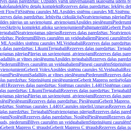
ves daļas paredzētas: Uzpildes vārsti universālajām skalojamā ūdens t
skalošana
Iekšējo detaļu komplekti
Rezerves daļas paredzētas: Iekšējo de
rit FlowFit
Sistēmu caurules ML
Apsildes sistēmu caurules ML
Sistēmu 
zerves daļas paredzētas: Iebūvēta cirkulācija
Neatvienojamas pārejas
Pār
ldes pārejas un savienojumi, atvienojami
Apsildes pieslēgumi
Piederum
īves
Skrūvju komplekti atloku savienojumiem
Palīgmateriāli
Geberit Push
rejgabali
Neatvienojamas pārejas
Rezerves daļas paredzētas: Neatvienoj
edzētas: Piederumi
Blīves caurulēm un veidgabaliem
Pārsegi caurulēm
St
s ML
Apsildes sistēmu caurules ML
Veidgabali
Rezerves daļas paredzētas
 daļas paredzētas: Līkumi
Trejgabali
Rezerves daļas paredzētas: Trejgab
nojamas pārejas
Pārejas un savienojumi, atvienojami
Rezerves daļas pare
adalītājs ar vītnes pieslēgumu
Apsildes trejgabals
Rezerves daļas paredzē
 Piederumi
Blīves caurulēm un veidgabaliem
Pārsegi caurulēm
Stiprināju
savienojumiem
Geberit Volex
Apsildes sistēmu caurules SL
Veidgabali
Reze
ojami
Pieslēgumi
Sadalītājs ar vītnes pieslēgumu
Piederumi
Rezerves daļa
ļas paredzētas: Stiprinājumi pieslēgumiem
Geberit Mapress nerūsējošais
4401
Rezerves daļas paredzētas: Sistēmas caurules 1.4401
Sistēmas caur
ļas paredzētas: Līkumi
Trejgabali
Rezerves daļas paredzētas: Trejgabali
nojamas pārejas
Pārejas un savienojumi, atvienojami
Rezerves daļas pare
slēgi
Pieslēgumi
Rezerves daļas paredzētas: Pieslēgumi
Geberit Mapress 
edzētas: Sistēmas caurules 1.4401
Caurules nipelis
Uzmavas
Rezerves da
aļas paredzētas: Trejgabali
Neatvienojamas pārejas
Rezerves daļas pared
ojami
Noslēgi
Rezerves daļas paredzētas: Noslēgi
Pieslēgumi
Rezerves da
auds, piederumi
Blīves caurulēm un veidgabaliem
Stiprinājumi caurulēm
m
Geberit Mapress C tērauds
Geberit Mapress C tērauds
Rezerves daļas p