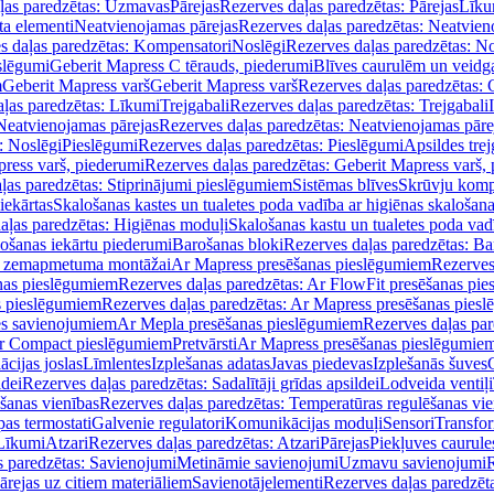
ļas paredzētas: Uzmavas
Pārejas
Rezerves daļas paredzētas: Pārejas
Līku
ta elementi
Neatvienojamas pārejas
Rezerves daļas paredzētas: Neatvien
s daļas paredzētas: Kompensatori
Noslēgi
Rezerves daļas paredzētas: No
slēgumi
Geberit Mapress C tērauds, piederumi
Blīves caurulēm un veidg
m
Geberit Mapress varš
Geberit Mapress varš
Rezerves daļas paredzētas: 
ļas paredzētas: Līkumi
Trejgabali
Rezerves daļas paredzētas: Trejgabali
Neatvienojamas pārejas
Rezerves daļas paredzētas: Neatvienojamas pāre
: Noslēgi
Pieslēgumi
Rezerves daļas paredzētas: Pieslēgumi
Apsildes trej
ress varš, piederumi
Rezerves daļas paredzētas: Geberit Mapress varš,
ļas paredzētas: Stiprinājumi pieslēgumiem
Sistēmas blīves
Skrūvju komp
iekārtas
Skalošanas kastes un tualetes poda vadība ar higiēnas skalošana
aļas paredzētas: Higiēnas moduļi
Skalošanas kastu un tualetes poda vad
lošanas iekārtu piederumi
Barošanas bloki
Rezerves daļas paredzētas: Ba
iļi zemapmetuma montāžai
Ar Mapress presēšanas pieslēgumiem
Rezerves
nas pieslēgumiem
Rezerves daļas paredzētas: Ar FlowFit presēšanas pi
s pieslēgumiem
Rezerves daļas paredzētas: Ar Mapress presēšanas pies
es savienojumiem
Ar Mepla presēšanas pieslēgumiem
Rezerves daļas pa
Ar Compact pieslēgumiem
Pretvārsti
Ar Mapress presēšanas pieslēgumie
ācijas joslas
Līmlentes
Izplešanas adatas
Javas piedevas
Izplešanās šuves
ldei
Rezerves daļas paredzētas: Sadalītāji grīdas apsildei
Lodveida ventiļi
šanas vienības
Rezerves daļas paredzētas: Temperatūras regulēšanas vie
pas termostati
Galvenie regulatori
Komunikācijas moduļi
Sensori
Transfor
Līkumi
Atzari
Rezerves daļas paredzētas: Atzari
Pārejas
Piekļuves caurule
s paredzētas: Savienojumi
Metināmie savienojumi
Uzmavu savienojumi
R
ārejas uz citiem materiāliem
Savienotājelementi
Rezerves daļas paredzēt