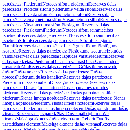
paredzētas: Piederumi
Noteces sifonu piederumi
Rezerves daļas
paredzētas: Noteces sifonu piederumi
P veida sifoni
Rezerves daļas
paredzētas: P veida sifoni
Zemapmetuma sifoni
Rezerves daļas
paredzētas: Zemapmetuma sifoni
Virsapmetuma sifoni
Rezerves daļas
paredzētas: Virsapmetuma sifoni
Pieslēgumi
Rezerves daļas
paredzētas: Pieslēgumi
Piederumi
Noteces sifoni saimniecības
izlietnēm
Rezerves daļas paredzētas: Noteces sifoni saimniecības
izlietnēm
Sifoni
Rezerves daļas paredzētas: Sifoni
Pieslēguma
līkumi
Rezerves daļas paredzētas: Pieslēguma līkumi
Pieslēguma
īscaurule
Rezerves daļas paredzētas: Pieslēguma īscaurule
Izplūdes
vārsti
Rezerves daļas paredzētas: Izplūdes vārsti
Piederumi
Rezerves
daļas paredzētas: Piederumi
Dušas un vannas
Dušas
Grīdas ūdens
novade dušām
Rezerves daļas paredzētas: Grīdas ūdens novade
dušām
Dušas noteces
Rezerves daļas paredzētas: Dušas
noteces
Piederumi dušas kanāliem
Rezerves daļas paredzētas:
Piederumi dušas kanāliem
Dušas grīdas noteces
Rezerves daļas
paredzētas: Dušas grīdas noteces
Dušas pamatnes izplūdes
piederumi
Rezerves daļas paredzētas: Dušas pamatnes izplūdes
piederumi
Sienas līmeņa noplūdes
Rezerves daļas paredzētas: Sienas
līmeņa noplūdes
Piederumi sienas līmeņa notecēm
Rezerves daļas
paredzētas: Piederumi sienas līmeņa notecēm
Dušas paliktņi un dušas
virsmas
Rezerves daļas paredzētas: Dušas paliktņi un dušas
virsmas
Mākslīgā akmens dušas virsmas un Geberit Duofix
uzstādīšanas elementi
Mākslīgā akmens dušas virsmas
Rezerves daļas
paredzētas: Mākslīgā akmens dušas virsmas
Montāžas