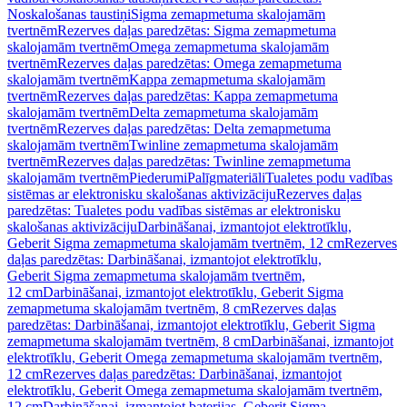
Noskalošanas taustiņi
Sigma zemapmetuma skalojamām
tvertnēm
Rezerves daļas paredzētas: Sigma zemapmetuma
skalojamām tvertnēm
Omega zemapmetuma skalojamām
tvertnēm
Rezerves daļas paredzētas: Omega zemapmetuma
skalojamām tvertnēm
Kappa zemapmetuma skalojamām
tvertnēm
Rezerves daļas paredzētas: Kappa zemapmetuma
skalojamām tvertnēm
Delta zemapmetuma skalojamām
tvertnēm
Rezerves daļas paredzētas: Delta zemapmetuma
skalojamām tvertnēm
Twinline zemapmetuma skalojamām
tvertnēm
Rezerves daļas paredzētas: Twinline zemapmetuma
skalojamām tvertnēm
Piederumi
Palīgmateriāli
Tualetes podu vadības
sistēmas ar elektronisku skalošanas aktivizāciju
Rezerves daļas
paredzētas: Tualetes podu vadības sistēmas ar elektronisku
skalošanas aktivizāciju
Darbināšanai, izmantojot elektrotīklu,
Geberit Sigma zemapmetuma skalojamām tvertnēm, 12 cm
Rezerves
daļas paredzētas: Darbināšanai, izmantojot elektrotīklu,
Geberit Sigma zemapmetuma skalojamām tvertnēm,
12 cm
Darbināšanai, izmantojot elektrotīklu, Geberit Sigma
zemapmetuma skalojamām tvertnēm, 8 cm
Rezerves daļas
paredzētas: Darbināšanai, izmantojot elektrotīklu, Geberit Sigma
zemapmetuma skalojamām tvertnēm, 8 cm
Darbināšanai, izmantojot
elektrotīklu, Geberit Omega zemapmetuma skalojamām tvertnēm,
12 cm
Rezerves daļas paredzētas: Darbināšanai, izmantojot
elektrotīklu, Geberit Omega zemapmetuma skalojamām tvertnēm,
12 cm
Darbināšanai, izmantojot baterijas, Geberit Sigma