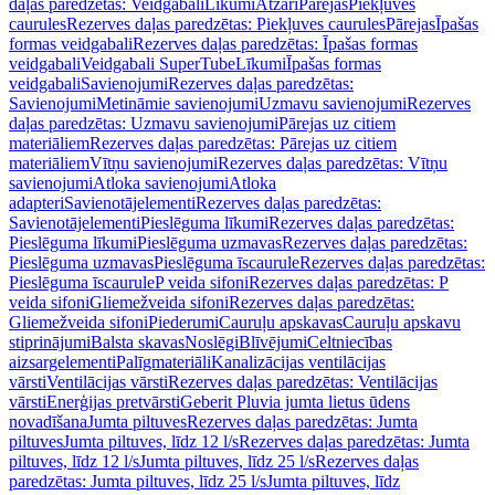
daļas paredzētas: Veidgabali
Līkumi
Atzari
Pārejas
Piekļuves
caurules
Rezerves daļas paredzētas: Piekļuves caurules
Pārejas
Īpašas
formas veidgabali
Rezerves daļas paredzētas: Īpašas formas
veidgabali
Veidgabali SuperTube
Līkumi
Īpašas formas
veidgabali
Savienojumi
Rezerves daļas paredzētas:
Savienojumi
Metināmie savienojumi
Uzmavu savienojumi
Rezerves
daļas paredzētas: Uzmavu savienojumi
Pārejas uz citiem
materiāliem
Rezerves daļas paredzētas: Pārejas uz citiem
materiāliem
Vītņu savienojumi
Rezerves daļas paredzētas: Vītņu
savienojumi
Atloka savienojumi
Atloka
adapteri
Savienotājelementi
Rezerves daļas paredzētas:
Savienotājelementi
Pieslēguma līkumi
Rezerves daļas paredzētas:
Pieslēguma līkumi
Pieslēguma uzmavas
Rezerves daļas paredzētas:
Pieslēguma uzmavas
Pieslēguma īscaurule
Rezerves daļas paredzētas:
Pieslēguma īscaurule
P veida sifoni
Rezerves daļas paredzētas: P
veida sifoni
Gliemežveida sifoni
Rezerves daļas paredzētas:
Gliemežveida sifoni
Piederumi
Cauruļu apskavas
Cauruļu apskavu
stiprinājumi
Balsta skavas
Noslēgi
Blīvējumi
Celtniecības
aizsargelementi
Palīgmateriāli
Kanalizācijas ventilācijas
vārsti
Ventilācijas vārsti
Rezerves daļas paredzētas: Ventilācijas
vārsti
Enerģijas pretvārsti
Geberit Pluvia jumta lietus ūdens
novadīšana
Jumta piltuves
Rezerves daļas paredzētas: Jumta
piltuves
Jumta piltuves, līdz 12 l/s
Rezerves daļas paredzētas: Jumta
piltuves, līdz 12 l/s
Jumta piltuves, līdz 25 l/s
Rezerves daļas
paredzētas: Jumta piltuves, līdz 25 l/s
Jumta piltuves, līdz