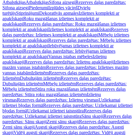
Atbalstkājas
Atbalstkājas
Sifona aizsegi
Rezerves daļas paredzētas:
Sifona aizsegi
Piederumi
Izplūdes vāciņš
Dvieļu
turētājs
Stiprinājumi
Dekoratīvās apmales
Izlietnes komplekti ar
apakšskapi
Roku mazgāšanas izlietnes komplekti ar
apakšskapi
Rezerves daļas paredzētas: Roku mazgāšanas izlietnes
komplekti ar apakšskapi
Izlietnes komplekti ar apakšskapi
Rezerves
daļas paredzētas: Izlietnes komplekti ar apakšskapi
Mēbeļu izlietnes
komplekti ar apakšskapi
Rezerves daļas paredzētas: Mēbeļu izlietnes
komplekti ar apakšskapi
Iebūvējamas izlietnes komplekti ar
apakšskapi
Rezerves daļas paredzētas: Iebūvējamas izlietnes
komplekti ar apakšskapi
Vannas istabas mēbeles
Izlietņu
apakšskapji
Rezerves daļas paredzētas: Izlietņu apakšskapji
Izlietnes
mazām vannas istabām
Rezerves daļas paredzētas: Izlietnes mazām
vannas istabām
Izlietnēm
Rezerves daļas paredzētas:
Izlietnēm
Dubultajām izlietnēm
Rezerves daļas paredzētas:
Dubultajām izlietnēm
Mēbeļu izlietnēm
Rezerves daļas paredzētas:
Mēbeļu izlietnēm
Stūra roku mazgāšanas izlietnēm
Rezerves daļas
paredzētas: Stūra roku mazgāšanas izlietnēm
Izlietņu
virsmas
Rezerves daļas paredzētas: Izlietņu virsmas
Uzliekamai
izlietnei bļodas formā
Rezerves daļas paredzētas: Uzliekamai izlietnei
bļodas formā
Uzliekamai izlietnei taisnstūra
Rezerves daļas
paredzētas: Uzliekamai izlietnei taisnstūra
Sānu skapji
Rezerves daļas
paredzētas: Sānu skapji
Zemi sānu skapji
Rezerves daļas paredzētas:
Zemi sānu skapji
Augsti skapji
Rezerves daļas paredzētas: Augsti
skapji
Vidēji augsti skapji
Rezerves daļas paredzētas: Vidēji augsti