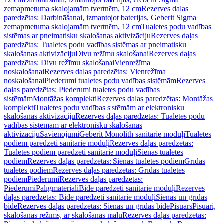
zemapmetuma skalojamām tvertnēm, 12 cm
Rezerves daļas
paredzētas: Darbināšanai, izmantojot baterijas, Geberit Sigma
zemapmetuma skalojamām tvertnēm, 12 cm
Tualetes podu vadības
sistēmas ar pneimatisku skalošanas aktivizāciju
Rezerves daļas
paredzētas: Tualetes podu vadības sistēmas ar pneimatisku
skalošanas aktivizāciju
Divu režīmu skalošanai
Rezerves daļas
paredzētas: Divu režīmu skalošanai
Vienrežīma
noskalošanai
Rezerves daļas paredzētas: Vienrežīma
noskalošanai
Piederumi tualetes podu vadības sistēmām
Rezerves
daļas paredzētas: Piederumi tualetes podu vadības
sistēmām
Montāžas komplekti
Rezerves daļas paredzētas: Montāžas
komplekti
Tualetes podu vadības sistēmām ar elektronisku
skalošanas aktivizāciju
Rezerves daļas paredzētas: Tualetes podu
vadības sistēmām ar elektronisku skalošanas
aktivizāciju
Savienojumi
Geberit Monolith sanitārie moduļi
Tualetes
podiem paredzēti sanitārie moduļi
Rezerves daļas paredzētas:
Tualetes podiem paredzēti sanitārie moduļi
Sienas tualetes
podiem
Rezerves daļas paredzētas: Sienas tualetes podiem
Grīdas
tualetes podiem
Rezerves daļas paredzētas: Grīdas tualetes
podiem
Piederumi
Rezerves daļas paredzētas:
Piederumi
Palīgmateriāli
Bidē paredzēti sanitārie moduļi
Rezerves
daļas paredzētas: Bidē paredzēti sanitārie moduļi
Sienas un grīdas
bidē
Rezerves daļas paredzētas: Sienas un grīdas bidē
Pisuārs
Pisuāri,
skalošanas režīms, ar skalošanas malu
Rezerves daļas paredzētas: