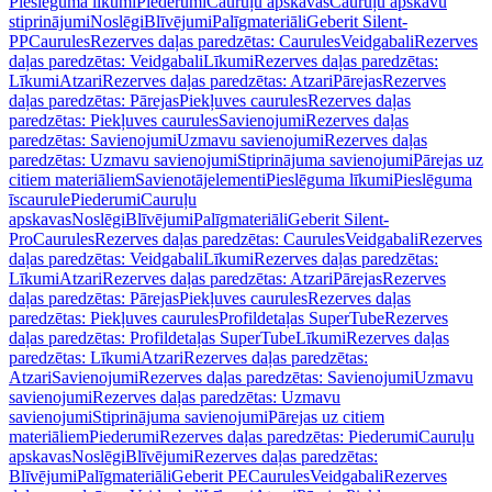
Pieslēguma līkumi
Piederumi
Cauruļu apskavas
Cauruļu apskavu
stiprinājumi
Noslēgi
Blīvējumi
Palīgmateriāli
Geberit Silent-
PP
Caurules
Rezerves daļas paredzētas: Caurules
Veidgabali
Rezerves
daļas paredzētas: Veidgabali
Līkumi
Rezerves daļas paredzētas:
Līkumi
Atzari
Rezerves daļas paredzētas: Atzari
Pārejas
Rezerves
daļas paredzētas: Pārejas
Piekļuves caurules
Rezerves daļas
paredzētas: Piekļuves caurules
Savienojumi
Rezerves daļas
paredzētas: Savienojumi
Uzmavu savienojumi
Rezerves daļas
paredzētas: Uzmavu savienojumi
Stiprinājuma savienojumi
Pārejas uz
citiem materiāliem
Savienotājelementi
Pieslēguma līkumi
Pieslēguma
īscaurule
Piederumi
Cauruļu
apskavas
Noslēgi
Blīvējumi
Palīgmateriāli
Geberit Silent-
Pro
Caurules
Rezerves daļas paredzētas: Caurules
Veidgabali
Rezerves
daļas paredzētas: Veidgabali
Līkumi
Rezerves daļas paredzētas:
Līkumi
Atzari
Rezerves daļas paredzētas: Atzari
Pārejas
Rezerves
daļas paredzētas: Pārejas
Piekļuves caurules
Rezerves daļas
paredzētas: Piekļuves caurules
Profildetaļas SuperTube
Rezerves
daļas paredzētas: Profildetaļas SuperTube
Līkumi
Rezerves daļas
paredzētas: Līkumi
Atzari
Rezerves daļas paredzētas:
Atzari
Savienojumi
Rezerves daļas paredzētas: Savienojumi
Uzmavu
savienojumi
Rezerves daļas paredzētas: Uzmavu
savienojumi
Stiprinājuma savienojumi
Pārejas uz citiem
materiāliem
Piederumi
Rezerves daļas paredzētas: Piederumi
Cauruļu
apskavas
Noslēgi
Blīvējumi
Rezerves daļas paredzētas:
Blīvējumi
Palīgmateriāli
Geberit PE
Caurules
Veidgabali
Rezerves