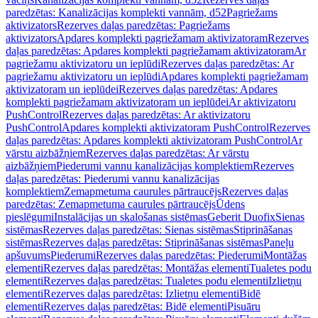
paredzētas: Kanalizācijas komplekti vannām, d52
Pagriežams
aktivizators
Rezerves daļas paredzētas: Pagriežams
aktivizators
Apdares komplekti pagriežamam aktivizatoram
Rezerves
daļas paredzētas: Apdares komplekti pagriežamam aktivizatoram
Ar
pagriežamu aktivizatoru un ieplūdi
Rezerves daļas paredzētas: Ar
pagriežamu aktivizatoru un ieplūdi
Apdares komplekti pagriežamam
aktivizatoram un ieplūdei
Rezerves daļas paredzētas: Apdares
komplekti pagriežamam aktivizatoram un ieplūdei
Ar aktivizatoru
PushControl
Rezerves daļas paredzētas: Ar aktivizatoru
PushControl
Apdares komplekti aktivizatoram PushControl
Rezerves
daļas paredzētas: Apdares komplekti aktivizatoram PushControl
Ar
vārstu aizbāžņiem
Rezerves daļas paredzētas: Ar vārstu
aizbāžņiem
Piederumi vannu kanalizācijas komplektiem
Rezerves
daļas paredzētas: Piederumi vannu kanalizācijas
komplektiem
Zemapmetuma caurules pārtraucējs
Rezerves daļas
paredzētas: Zemapmetuma caurules pārtraucējs
Ūdens
pieslēgumi
Instalācijas un skalošanas sistēmas
Geberit Duofix
Sienas
sistēmas
Rezerves daļas paredzētas: Sienas sistēmas
Stiprināšanas
sistēmas
Rezerves daļas paredzētas: Stiprināšanas sistēmas
Paneļu
apšuvums
Piederumi
Rezerves daļas paredzētas: Piederumi
Montāžas
elementi
Rezerves daļas paredzētas: Montāžas elementi
Tualetes podu
elementi
Rezerves daļas paredzētas: Tualetes podu elementi
Izlietņu
elementi
Rezerves daļas paredzētas: Izlietņu elementi
Bidē
elementi
Rezerves daļas paredzētas: Bidē elementi
Pisuāru