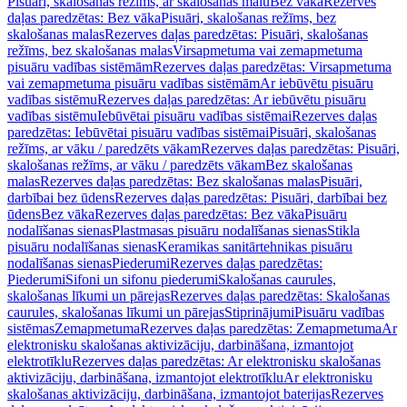
Pisuāri, skalošanas režīms, ar skalošanas malu
Bez vāka
Rezerves
daļas paredzētas: Bez vāka
Pisuāri, skalošanas režīms, bez
skalošanas malas
Rezerves daļas paredzētas: Pisuāri, skalošanas
režīms, bez skalošanas malas
Virsapmetuma vai zemapmetuma
pisuāru vadības sistēmām
Rezerves daļas paredzētas: Virsapmetuma
vai zemapmetuma pisuāru vadības sistēmām
Ar iebūvētu pisuāru
vadības sistēmu
Rezerves daļas paredzētas: Ar iebūvētu pisuāru
vadības sistēmu
Iebūvētai pisuāru vadības sistēmai
Rezerves daļas
paredzētas: Iebūvētai pisuāru vadības sistēmai
Pisuāri, skalošanas
režīms, ar vāku / paredzēts vākam
Rezerves daļas paredzētas: Pisuāri,
skalošanas režīms, ar vāku / paredzēts vākam
Bez skalošanas
malas
Rezerves daļas paredzētas: Bez skalošanas malas
Pisuāri,
darbībai bez ūdens
Rezerves daļas paredzētas: Pisuāri, darbībai bez
ūdens
Bez vāka
Rezerves daļas paredzētas: Bez vāka
Pisuāru
nodalīšanas sienas
Plastmasas pisuāru nodalīšanas sienas
Stikla
pisuāru nodalīšanas sienas
Keramikas sanitārtehnikas pisuāru
nodalīšanas sienas
Piederumi
Rezerves daļas paredzētas:
Piederumi
Sifoni un sifonu piederumi
Skalošanas caurules,
skalošanas līkumi un pārejas
Rezerves daļas paredzētas: Skalošanas
caurules, skalošanas līkumi un pārejas
Stiprinājumi
Pisuāru vadības
sistēmas
Zemapmetuma
Rezerves daļas paredzētas: Zemapmetuma
Ar
elektronisku skalošanas aktivizāciju, darbināšana, izmantojot
elektrotīklu
Rezerves daļas paredzētas: Ar elektronisku skalošanas
aktivizāciju, darbināšana, izmantojot elektrotīklu
Ar elektronisku
skalošanas aktivizāciju, darbināšana, izmantojot baterijas
Rezerves