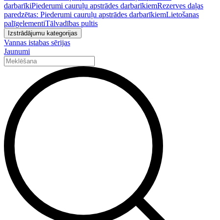
darbarīki
Piederumi cauruļu apstrādes darbarīkiem
Rezerves daļas
paredzētas: Piederumi cauruļu apstrādes darbarīkiem
Lietošanas
palīgelementi
Tālvadības pultis
Izstrādājumu kategorijas
Vannas istabas sērijas
Jaunumi