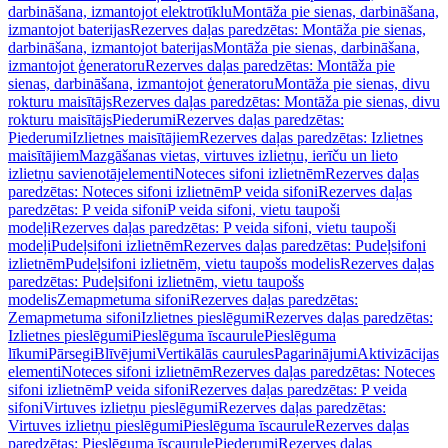
darbināšana, izmantojot elektrotīklu
Montāža pie sienas, darbināšana,
izmantojot baterijas
Rezerves daļas paredzētas: Montāža pie sienas,
darbināšana, izmantojot baterijas
Montāža pie sienas, darbināšana,
izmantojot ģeneratoru
Rezerves daļas paredzētas: Montāža pie
sienas, darbināšana, izmantojot ģeneratoru
Montāža pie sienas, divu
rokturu maisītājs
Rezerves daļas paredzētas: Montāža pie sienas, divu
rokturu maisītājs
Piederumi
Rezerves daļas paredzētas:
Piederumi
Izlietnes maisītājiem
Rezerves daļas paredzētas: Izlietnes
maisītājiem
Mazgāšanas vietas, virtuves izlietņu, ierīču un lieto
izlietņu savienotājelementi
Noteces sifoni izlietnēm
Rezerves daļas
paredzētas: Noteces sifoni izlietnēm
P veida sifoni
Rezerves daļas
paredzētas: P veida sifoni
P veida sifoni, vietu taupoši
modeļi
Rezerves daļas paredzētas: P veida sifoni, vietu taupoši
modeļi
Pudeļsifoni izlietnēm
Rezerves daļas paredzētas: Pudeļsifoni
izlietnēm
Pudeļsifoni izlietnēm, vietu taupošs modelis
Rezerves daļas
paredzētas: Pudeļsifoni izlietnēm, vietu taupošs
modelis
Zemapmetuma sifoni
Rezerves daļas paredzētas:
Zemapmetuma sifoni
Izlietnes pieslēgumi
Rezerves daļas paredzētas:
Izlietnes pieslēgumi
Pieslēguma īscaurule
Pieslēguma
līkumi
Pārsegi
Blīvējumi
Vertikālās caurules
Pagarinājumi
Aktivizācijas
elementi
Noteces sifoni izlietnēm
Rezerves daļas paredzētas: Noteces
sifoni izlietnēm
P veida sifoni
Rezerves daļas paredzētas: P veida
sifoni
Virtuves izlietņu pieslēgumi
Rezerves daļas paredzētas:
Virtuves izlietņu pieslēgumi
Pieslēguma īscaurule
Rezerves daļas
paredzētas: Pieslēguma īscaurule
Piederumi
Rezerves daļas