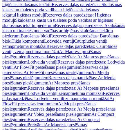
higiēnas skalošanas iekārtu
Rezerves daļas paredzētas: Skalošanas
kastes un tualetes poda vadība ar higiēnas skalošanas
iekārtu
Higiēnas moduļi
Rezerves daļas paredzētas: Higiēnas
moduļi
Skalošanas kastu un tualetes poda vadības ar higiēnas
skalošanas iekārtu piederumi
Rezerves daļas paredzētas: Skalošanas
kastu un tualetes poda vadības ar higiēnas skalošanas iekārtu
piederumi
Barošanas bloki
Rezerves daļas paredzētas: Barošanas
bloki
Tīkla komponenti
Lodveida ventiļi
Caurplūdes ventiļi
zemapmetuma montāžai
Rezerves daļas paredzētas: Caurplūdes
ventiļi zemapmetuma montāžai
Ar Mapress presēšanas
pieslēgumiem
Rezerves daļas paredzētas: Ar Mapress presēšanas
pieslēgumiem
Lodveida ventiļi
Rezerves daļas paredzētas: Lodveida
ventiļi
Ar FlowFit presēšanas pieslēgumiem
Rezerves daļas
paredzētas: Ar FlowFit presēšanas pieslēgumiem
Ar Mepla
presēšanas pieslēgumiem
Rezerves daļas paredzētas: Ar Mepla
presēšanas pieslēgumiem
Ar Mapress presēšanas
pieslēgumiem
Rezerves daļas paredzētas: Ar Mapress presēšanas
pieslēgumiem
Lodveida ventiļi zemapmetuma montāžai
Rezerves
daļas paredzētas: Lodveida ventiļi zemapmetuma montāžai
Ar
FlowFit preses savienojumiem
Ar Mepla presēšanas
pieslēgumiem
Rezerves daļas paredzētas: Ar Mepla presēšanas
pieslēgumiem
Ar Volex presēšanas pieslēgumiem
Ar Compact
pieslēgumiem
Rezerves daļas paredzētas: Ar Compact
pieslēgumiem
Pretvārsti
Ar Mapress presēšanas
pieslēgumiem
Apsildes atgaisošanas vārsti
Ātrās atgaisošanas