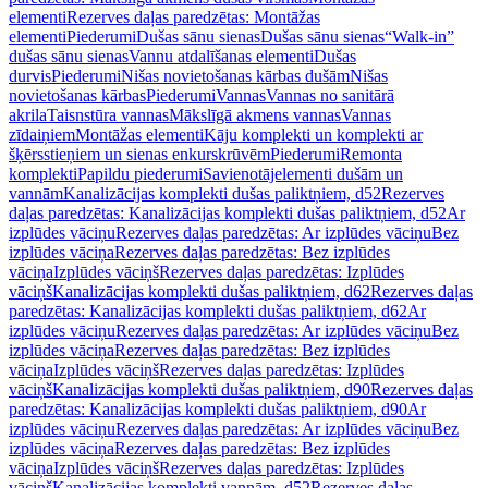
elementi
Rezerves daļas paredzētas: Montāžas
elementi
Piederumi
Dušas sānu sienas
Dušas sānu sienas
“Walk-in”
dušas sānu sienas
Vannu atdalīšanas elementi
Dušas
durvis
Piederumi
Nišas novietošanas kārbas dušām
Nišas
novietošanas kārbas
Piederumi
Vannas
Vannas no sanitārā
akrila
Taisnstūra vannas
Mākslīgā akmens vannas
Vannas
zīdaiņiem
Montāžas elementi
Kāju komplekti un komplekti ar
šķērsstieņiem un sienas enkurskrūvēm
Piederumi
Remonta
komplekti
Papildu piederumi
Savienotājelementi dušām un
vannām
Kanalizācijas komplekti dušas paliktņiem, d52
Rezerves
daļas paredzētas: Kanalizācijas komplekti dušas paliktņiem, d52
Ar
izplūdes vāciņu
Rezerves daļas paredzētas: Ar izplūdes vāciņu
Bez
izplūdes vāciņa
Rezerves daļas paredzētas: Bez izplūdes
vāciņa
Izplūdes vāciņš
Rezerves daļas paredzētas: Izplūdes
vāciņš
Kanalizācijas komplekti dušas paliktņiem, d62
Rezerves daļas
paredzētas: Kanalizācijas komplekti dušas paliktņiem, d62
Ar
izplūdes vāciņu
Rezerves daļas paredzētas: Ar izplūdes vāciņu
Bez
izplūdes vāciņa
Rezerves daļas paredzētas: Bez izplūdes
vāciņa
Izplūdes vāciņš
Rezerves daļas paredzētas: Izplūdes
vāciņš
Kanalizācijas komplekti dušas paliktņiem, d90
Rezerves daļas
paredzētas: Kanalizācijas komplekti dušas paliktņiem, d90
Ar
izplūdes vāciņu
Rezerves daļas paredzētas: Ar izplūdes vāciņu
Bez
izplūdes vāciņa
Rezerves daļas paredzētas: Bez izplūdes
vāciņa
Izplūdes vāciņš
Rezerves daļas paredzētas: Izplūdes
vāciņš
Kanalizācijas komplekti vannām, d52
Rezerves daļas