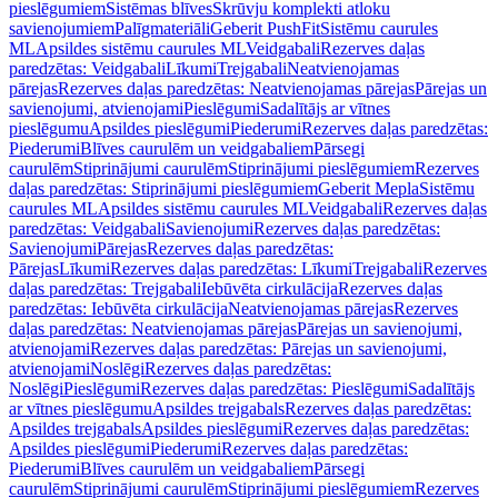
pieslēgumiem
Sistēmas blīves
Skrūvju komplekti atloku
savienojumiem
Palīgmateriāli
Geberit PushFit
Sistēmu caurules
ML
Apsildes sistēmu caurules ML
Veidgabali
Rezerves daļas
paredzētas: Veidgabali
Līkumi
Trejgabali
Neatvienojamas
pārejas
Rezerves daļas paredzētas: Neatvienojamas pārejas
Pārejas un
savienojumi, atvienojami
Pieslēgumi
Sadalītājs ar vītnes
pieslēgumu
Apsildes pieslēgumi
Piederumi
Rezerves daļas paredzētas:
Piederumi
Blīves caurulēm un veidgabaliem
Pārsegi
caurulēm
Stiprinājumi caurulēm
Stiprinājumi pieslēgumiem
Rezerves
daļas paredzētas: Stiprinājumi pieslēgumiem
Geberit Mepla
Sistēmu
caurules ML
Apsildes sistēmu caurules ML
Veidgabali
Rezerves daļas
paredzētas: Veidgabali
Savienojumi
Rezerves daļas paredzētas:
Savienojumi
Pārejas
Rezerves daļas paredzētas:
Pārejas
Līkumi
Rezerves daļas paredzētas: Līkumi
Trejgabali
Rezerves
daļas paredzētas: Trejgabali
Iebūvēta cirkulācija
Rezerves daļas
paredzētas: Iebūvēta cirkulācija
Neatvienojamas pārejas
Rezerves
daļas paredzētas: Neatvienojamas pārejas
Pārejas un savienojumi,
atvienojami
Rezerves daļas paredzētas: Pārejas un savienojumi,
atvienojami
Noslēgi
Rezerves daļas paredzētas:
Noslēgi
Pieslēgumi
Rezerves daļas paredzētas: Pieslēgumi
Sadalītājs
ar vītnes pieslēgumu
Apsildes trejgabals
Rezerves daļas paredzētas:
Apsildes trejgabals
Apsildes pieslēgumi
Rezerves daļas paredzētas:
Apsildes pieslēgumi
Piederumi
Rezerves daļas paredzētas:
Piederumi
Blīves caurulēm un veidgabaliem
Pārsegi
caurulēm
Stiprinājumi caurulēm
Stiprinājumi pieslēgumiem
Rezerves