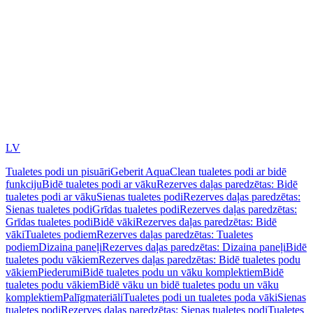
LV
Tualetes podi un pisuāri
Geberit AquaClean tualetes podi ar bidē
funkciju
Bidē tualetes podi ar vāku
Rezerves daļas paredzētas: Bidē
tualetes podi ar vāku
Sienas tualetes podi
Rezerves daļas paredzētas:
Sienas tualetes podi
Grīdas tualetes podi
Rezerves daļas paredzētas:
Grīdas tualetes podi
Bidē vāki
Rezerves daļas paredzētas: Bidē
vāki
Tualetes podiem
Rezerves daļas paredzētas: Tualetes
podiem
Dizaina paneļi
Rezerves daļas paredzētas: Dizaina paneļi
Bidē
tualetes podu vākiem
Rezerves daļas paredzētas: Bidē tualetes podu
vākiem
Piederumi
Bidē tualetes podu un vāku komplektiem
Bidē
tualetes podu vākiem
Bidē vāku un bidē tualetes podu un vāku
komplektiem
Palīgmateriāli
Tualetes podi un tualetes poda vāki
Sienas
tualetes podi
Rezerves daļas paredzētas: Sienas tualetes podi
Tualetes