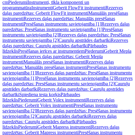
cm
Piederumi
Instrumenti, tīkla komponenti un
programmatūra
Instrumenti
Geberit FlowFit instrumenti
Rezerves
daļas paredzētas: Geberit FlowFit instrumenti
Manuālās presēšanas
instrumenti
Rezerves daļas paredzētas: Manuālās presēšanas
instrumenti
Presēšanas instrumentu savietojamība [1]
Rezerves daļas
paredzētas: Presēšanas instrumentu savietojamība [1]
Presēšanas
instrumentu savietojamība [2]
Rezerves daļas paredzētas: Presēšanas
instrumentu savietojamība [2]
Cauruļu apstrādes darbarīki
Rezerves
daļas paredzētas: Cauruļu apstrādes darbarīki
Pārbaudes
līdzeklis
Presēšanas ierīces ar instrumentiem
Piederumi
Geberit Mepla
instrumenti
Rezerves daļas paredzētas: Geberit Mepla
instrumenti
Manuālās presēšanas instrumenti
Rezerves daļas
paredzētas: Manuālās presēšanas instrumenti
Presēšanas instrumentu
savienojamība [1]
Rezerves daļas paredzētas: Presēšanas instrumentu
savienojamība [1]
Presēšanas instrumentu savienojamība [2]
Rezerves
daļas paredzētas: Presēšanas instrumentu savienojamība [2]
Cauruļu
apstrādes darbarīki
Rezerves daļas paredzētas: Cauruļu apstrādes
darbarīki
Spiediena testa korķis
Pārbaudes
līdzeklis
Piederumi
Geberit Volex instrumenti
Rezerves daļas
paredzētas: Geberit Volex instrumenti
Presēšanas instrumentu
savienojamība [2]
Rezerves daļas paredzētas: Presēšanas instrumentu
savienojamība [2]
Cauruļu apstrādes darbarīki
Rezerves daļas
paredzētas: Cauruļu apstrādes darbarīki
Pārbaudes
līdzeklis
Piederumi
Geberit Mapress instrumenti
Rezerves daļas
paredzētas: Geberit Mapress instrumenti
Presēšanas instrumentu