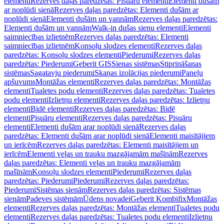
elementi
Rezerves daļas paredzētas: Pisuāru elementi
Elementi dušām
ar noplūdi sienā
Rezerves daļas paredzētas: Elementi dušām ar
noplūdi sienā
Elementi dušām un vannām
Rezerves daļas paredzētas:
Elementi dušām un vannām
Walk-in dušas sienu elementi
Elementi
saimniecības izlietnēm
Rezerves daļas paredzētas: Elementi
saimniecības izlietnēm
Konsoļu slodzes elementi
Rezerves daļas
paredzētas: Konsoļu slodzes elementi
Piederumi
Rezerves daļas
paredzētas: Piederumi
Geberit GIS
Sienas sistēmas
Stiprināšanas
sistēmas
Sagatavju piederumi
Skaņas izolācijas piederumi
Paneļu
apšuvums
Montāžas elementi
Rezerves daļas paredzētas: Montāžas
elementi
Tualetes podu elementi
Rezerves daļas paredzētas: Tualetes
podu elementi
Izlietņu elementi
Rezerves daļas paredzētas: Izlietņu
elementi
Bidē elementi
Rezerves daļas paredzētas: Bidē
elementi
Pisuāru elementi
Rezerves daļas paredzētas: Pisuāru
elementi
Elementi dušām arar noplūdi sienā
Rezerves daļas
paredzētas: Elementi dušām arar noplūdi sienā
Elementi maisītājiem
un ierīcēm
Rezerves daļas paredzētas: Elementi maisītājiem un
ierīcēm
Elementi veļas un trauku mazgājamām mašīnām
Rezerves
daļas paredzētas: Elementi veļas un trauku mazgājamām
mašīnām
Konsoļu slodzes elementi
Piederumi
Rezerves daļas
paredzētas: Piederumi
Piederumi
Rezerves daļas paredzētas:
Piederumi
Sistēmas sienām
Rezerves daļas paredzētas: Sistēmas
sienām
Padeves sistēmām
Ūdens novadei
Geberit Kombifix
Montāžas
elementi
Rezerves daļas paredzētas: Montāžas elementi
Tualetes podu
elementi
Rezerves daļas paredzētas: Tualetes podu elementi
Izlietņu