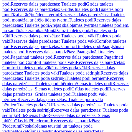
podi
Rezerves daļas paredzētas: Tualetes podi
Grīdas tualetes
podi
Rezerves daļas paredzētas: Grīdas tualetes podi
Tualetes podi
montāžai ar ārējo ūdens tvertni
Rezerves daļas paredzētas: Tualetes
podi montāžai ar ārējo ūdens tvertni
Tualetes podi
Rezerves daļas
paredzētas: Tualetes podi
Ārējās skalojamās tvertnes tualetes podiem,
no sanitārās keramikas
Montāža uz tualetes poda
Tualetes poda
vāki
Rezerves daļas paredzētas: Tualetes poda vāki
Tualetes poda
vāki
Rezerves daļas paredzētas: Tualetes poda vāki
Comfort tualetes
podi
Rezerves daļas paredzētas: Comfort tualetes podi
Paaugstināti
tualetes podi
Rezerves daļas paredzētas: Paaugstināti tualetes
podi
Pagarināti tualetes podi
Rezerves daļas paredzētas: Pagarināti
tualetes podi
Comfort tualetes poda vāki
Rezerves daļas paredzētas:
Comfort tualetes poda vāki
Tualetes poda vāki
Rezerves daļas
paredzētas: Tualetes poda vāki
Tualetes poda sēdriņķi
Rezerves daļas
paredzētas: Tualetes poda sēdriņķi
Tualetes podi bērniem
Rezerves
daļas paredzētas: Tualetes podi bērniem
Sienas tualetes podi
Rezerves
daļas paredzētas: Sienas tualetes podi
Grīdas tualetes podi
Rezerves
daļas paredzētas: Grīdas tualetes podi
Tualetes podu vāki
bērniem
Rezerves daļas paredzētas: Tualetes podu vāki
bērniem
Tualetes poda vāki
Rezerves daļas paredzētas: Tualetes poda
vāki
Tualetes poda sēdriņķi
Rezerves daļas paredzētas: Tualetes poda
sēdriņķi
Bidē
Sienas bidē
Rezerves daļas paredzētas: Sienas
bidē
Grīdas bidē
Piederumi
Rezerves daļas paredzētas:
Piederumi
Noskalošanas taustiņi un tualetes poda
vadība
Noskalošanas taustiņi
Rezerves daļas paredzētas: