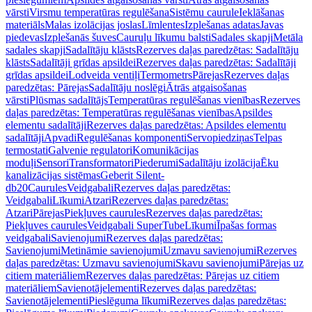
vārsti
Virsmu temperatūras regulēšana
Sistēmu caurule
Ieklāšanas
materiāls
Malas izolācijas joslas
Līmlentes
Izplešanas adatas
Javas
piedevas
Izplešanās šuves
Cauruļu līkumu balsti
Sadales skapji
Metāla
sadales skapji
Sadalītāju klāsts
Rezerves daļas paredzētas: Sadalītāju
klāsts
Sadalītāji grīdas apsildei
Rezerves daļas paredzētas: Sadalītāji
grīdas apsildei
Lodveida ventiļi
Termometrs
Pārejas
Rezerves daļas
paredzētas: Pārejas
Sadalītāju noslēgi
Ātrās atgaisošanas
vārsti
Plūsmas sadalītājs
Temperatūras regulēšanas vienības
Rezerves
daļas paredzētas: Temperatūras regulēšanas vienības
Apsildes
elementu sadalītāji
Rezerves daļas paredzētas: Apsildes elementu
sadalītāji
Apvadi
Regulēšanas komponenti
Servopiedziņas
Telpas
termostati
Galvenie regulatori
Komunikācijas
moduļi
Sensori
Transformatori
Piederumi
Sadalītāju izolācija
Ēku
kanalizācijas sistēmas
Geberit Silent-
db20
Caurules
Veidgabali
Rezerves daļas paredzētas:
Veidgabali
Līkumi
Atzari
Rezerves daļas paredzētas:
Atzari
Pārejas
Piekļuves caurules
Rezerves daļas paredzētas:
Piekļuves caurules
Veidgabali SuperTube
Līkumi
Īpašas formas
veidgabali
Savienojumi
Rezerves daļas paredzētas:
Savienojumi
Metināmie savienojumi
Uzmavu savienojumi
Rezerves
daļas paredzētas: Uzmavu savienojumi
Skavu savienojumi
Pārejas uz
citiem materiāliem
Rezerves daļas paredzētas: Pārejas uz citiem
materiāliem
Savienotājelementi
Rezerves daļas paredzētas:
Savienotājelementi
Pieslēguma līkumi
Rezerves daļas paredzētas: