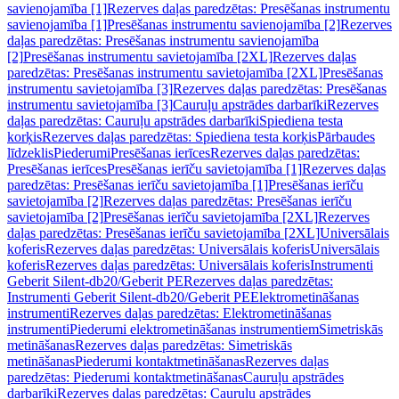
savienojamība [1]
Rezerves daļas paredzētas: Presēšanas instrumentu
savienojamība [1]
Presēšanas instrumentu savienojamība [2]
Rezerves
daļas paredzētas: Presēšanas instrumentu savienojamība
[2]
Presēšanas instrumentu savietojamība [2XL]
Rezerves daļas
paredzētas: Presēšanas instrumentu savietojamība [2XL]
Presēšanas
instrumentu savietojamība [3]
Rezerves daļas paredzētas: Presēšanas
instrumentu savietojamība [3]
Cauruļu apstrādes darbarīki
Rezerves
daļas paredzētas: Cauruļu apstrādes darbarīki
Spiediena testa
korķis
Rezerves daļas paredzētas: Spiediena testa korķis
Pārbaudes
līdzeklis
Piederumi
Presēšanas ierīces
Rezerves daļas paredzētas:
Presēšanas ierīces
Presēšanas ierīču savietojamība [1]
Rezerves daļas
paredzētas: Presēšanas ierīču savietojamība [1]
Presēšanas ierīču
savietojamība [2]
Rezerves daļas paredzētas: Presēšanas ierīču
savietojamība [2]
Presēšanas ierīču savietojamība [2XL]
Rezerves
daļas paredzētas: Presēšanas ierīču savietojamība [2XL]
Universālais
koferis
Rezerves daļas paredzētas: Universālais koferis
Universālais
koferis
Rezerves daļas paredzētas: Universālais koferis
Instrumenti
Geberit Silent-db20/Geberit PE
Rezerves daļas paredzētas:
Instrumenti Geberit Silent-db20/Geberit PE
Elektrometināšanas
instrumenti
Rezerves daļas paredzētas: Elektrometināšanas
instrumenti
Piederumi elektrometināšanas instrumentiem
Simetriskās
metināšanas
Rezerves daļas paredzētas: Simetriskās
metināšanas
Piederumi kontaktmetināšanas
Rezerves daļas
paredzētas: Piederumi kontaktmetināšanas
Cauruļu apstrādes
darbarīki
Rezerves daļas paredzētas: Cauruļu apstrādes