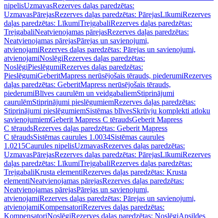
nipelis
Uzmavas
Rezerves daļas paredzētas:
Uzmavas
Pārejas
Rezerves daļas paredzētas: Pārejas
Līkumi
Rezerves
daļas paredzētas: Līkumi
Trejgabali
Rezerves daļas paredzētas:
Trejgabali
Neatvienojamas pārejas
Rezerves daļas paredzētas:
Neatvienojamas pārejas
Pārejas un savienojumi,
atvienojami
Rezerves daļas paredzētas: Pārejas un savienojumi,
atvienojami
Noslēgi
Rezerves daļas paredzētas:
Noslēgi
Pieslēgumi
Rezerves daļas paredzētas:
Pieslēgumi
GeberitMapress nerūsējošais tērauds, piederumi
Rezerves
daļas paredzētas: GeberitMapress nerūsējošais tērauds,
piederumi
Blīves caurulēm un veidgabaliem
Stiprinājumi
caurulēm
Stiprinājumi pieslēgumiem
Rezerves daļas paredzētas:
Stiprinājumi pieslēgumiem
Sistēmas blīves
Skrūvju komplekti atloku
savienojumiem
Geberit Mapress C tērauds
Geberit Mapress
C tērauds
Rezerves daļas paredzētas: Geberit Mapress
C tērauds
Sistēmas caurules 1.0034
Sistēmas caurules
1.0215
Caurules nipelis
Uzmavas
Rezerves daļas paredzētas:
Uzmavas
Pārejas
Rezerves daļas paredzētas: Pārejas
Līkumi
Rezerves
daļas paredzētas: Līkumi
Trejgabali
Rezerves daļas paredzētas:
Trejgabali
Krusta elementi
Rezerves daļas paredzētas: Krusta
elementi
Neatvienojamas pārejas
Rezerves daļas paredzētas:
Neatvienojamas pārejas
Pārejas un savienojumi,
atvienojami
Rezerves daļas paredzētas: Pārejas un savienojumi,
atvienojami
Kompensatori
Rezerves daļas paredzētas:
Kompensatori
Noslēgi
Rezerves daļas paredzētas: Noslēgi
Apsildes