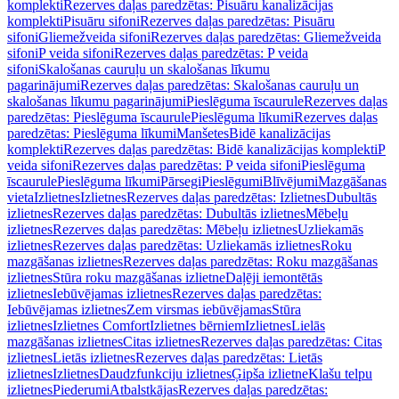
komplekti
Rezerves daļas paredzētas: Pisuāru kanalizācijas
komplekti
Pisuāru sifoni
Rezerves daļas paredzētas: Pisuāru
sifoni
Gliemežveida sifoni
Rezerves daļas paredzētas: Gliemežveida
sifoni
P veida sifoni
Rezerves daļas paredzētas: P veida
sifoni
Skalošanas cauruļu un skalošanas līkumu
pagarinājumi
Rezerves daļas paredzētas: Skalošanas cauruļu un
skalošanas līkumu pagarinājumi
Pieslēguma īscaurule
Rezerves daļas
paredzētas: Pieslēguma īscaurule
Pieslēguma līkumi
Rezerves daļas
paredzētas: Pieslēguma līkumi
Manšetes
Bidē kanalizācijas
komplekti
Rezerves daļas paredzētas: Bidē kanalizācijas komplekti
P
veida sifoni
Rezerves daļas paredzētas: P veida sifoni
Pieslēguma
īscaurule
Pieslēguma līkumi
Pārsegi
Pieslēgumi
Blīvējumi
Mazgāšanas
vieta
Izlietnes
Izlietnes
Rezerves daļas paredzētas: Izlietnes
Dubultās
izlietnes
Rezerves daļas paredzētas: Dubultās izlietnes
Mēbeļu
izlietnes
Rezerves daļas paredzētas: Mēbeļu izlietnes
Uzliekamās
izlietnes
Rezerves daļas paredzētas: Uzliekamās izlietnes
Roku
mazgāšanas izlietnes
Rezerves daļas paredzētas: Roku mazgāšanas
izlietnes
Stūra roku mazgāšanas izlietne
Daļēji iemontētās
izlietnes
Iebūvējamas izlietnes
Rezerves daļas paredzētas:
Iebūvējamas izlietnes
Zem virsmas iebūvējamas
Stūra
izlietnes
Izlietnes Comfort
Izlietnes bērniem
Izlietnes
Lielās
mazgāšanas izlietnes
Citas izlietnes
Rezerves daļas paredzētas: Citas
izlietnes
Lietās izlietnes
Rezerves daļas paredzētas: Lietās
izlietnes
Izlietnes
Daudzfunkciju izlietnes
Ģipša izlietne
Klašu telpu
izlietnes
Piederumi
Atbalstkājas
Rezerves daļas paredzētas: