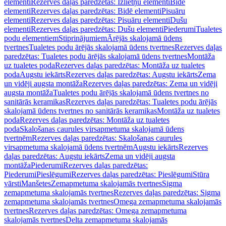
elementi
Rezerves daļas paredzētas: Izlietņu elementi
Bidē
elementi
Rezerves daļas paredzētas: Bidē elementi
Pisuāru
elementi
Rezerves daļas paredzētas: Pisuāru elementi
Dušu
elementi
Rezerves daļas paredzētas: Dušu elementi
Piederumi
Tualetes
podu elementiem
Stiprinājumiem
Ārējās skalojamā ūdens
tvertnes
Tualetes podu ārējās skalojamā ūdens tvertnes
Rezerves daļas
paredzētas: Tualetes podu ārējās skalojamā ūdens tvertnes
Montāža
uz tualetes poda
Rezerves daļas paredzētas: Montāža uz tualetes
poda
Augstu iekārts
Rezerves daļas paredzētas: Augstu iekārts
Zema
un vidēji augsta montāža
Rezerves daļas paredzētas: Zema un vidēji
augsta montāža
Tualetes podu ārējās skalojamā ūdens tvertnes no
sanitārās keramikas
Rezerves daļas paredzētas: Tualetes podu ārējās
skalojamā ūdens tvertnes no sanitārās keramikas
Montāža uz tualetes
poda
Rezerves daļas paredzētas: Montāža uz tualetes
poda
Skalošanas caurules virsapmetuma skalojamā ūdens
tvertnēm
Rezerves daļas paredzētas: Skalošanas caurules
virsapmetuma skalojamā ūdens tvertnēm
Augstu iekārts
Rezerves
daļas paredzētas: Augstu iekārts
Zema un vidēji augsta
montāža
Piederumi
Rezerves daļas paredzētas:
Piederumi
Pieslēgumi
Rezerves daļas paredzētas: Pieslēgumi
Stūra
vārsti
Manšetes
Zemapmetuma skalojamās tvertnes
Sigma
zemapmetuma skalojamās tvertnes
Rezerves daļas paredzētas: Sigma
zemapmetuma skalojamās tvertnes
Omega zemapmetuma skalojamās
tvertnes
Rezerves daļas paredzētas: Omega zemapmetuma
skalojamās tvertnes
Delta zemapmetuma skalojamās