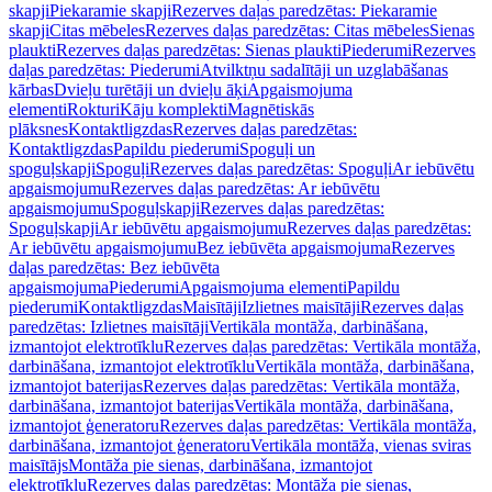
skapji
Piekaramie skapji
Rezerves daļas paredzētas: Piekaramie
skapji
Citas mēbeles
Rezerves daļas paredzētas: Citas mēbeles
Sienas
plaukti
Rezerves daļas paredzētas: Sienas plaukti
Piederumi
Rezerves
daļas paredzētas: Piederumi
Atvilktņu sadalītāji un uzglabāšanas
kārbas
Dvieļu turētāji un dvieļu āķi
Apgaismojuma
elementi
Rokturi
Kāju komplekti
Magnētiskās
plāksnes
Kontaktligzdas
Rezerves daļas paredzētas:
Kontaktligzdas
Papildu piederumi
Spoguļi un
spoguļskapji
Spoguļi
Rezerves daļas paredzētas: Spoguļi
Ar iebūvētu
apgaismojumu
Rezerves daļas paredzētas: Ar iebūvētu
apgaismojumu
Spoguļskapji
Rezerves daļas paredzētas:
Spoguļskapji
Ar iebūvētu apgaismojumu
Rezerves daļas paredzētas:
Ar iebūvētu apgaismojumu
Bez iebūvēta apgaismojuma
Rezerves
daļas paredzētas: Bez iebūvēta
apgaismojuma
Piederumi
Apgaismojuma elementi
Papildu
piederumi
Kontaktligzdas
Maisītāji
Izlietnes maisītāji
Rezerves daļas
paredzētas: Izlietnes maisītāji
Vertikāla montāža, darbināšana,
izmantojot elektrotīklu
Rezerves daļas paredzētas: Vertikāla montāža,
darbināšana, izmantojot elektrotīklu
Vertikāla montāža, darbināšana,
izmantojot baterijas
Rezerves daļas paredzētas: Vertikāla montāža,
darbināšana, izmantojot baterijas
Vertikāla montāža, darbināšana,
izmantojot ģeneratoru
Rezerves daļas paredzētas: Vertikāla montāža,
darbināšana, izmantojot ģeneratoru
Vertikāla montāža, vienas sviras
maisītājs
Montāža pie sienas, darbināšana, izmantojot
elektrotīklu
Rezerves daļas paredzētas: Montāža pie sienas,