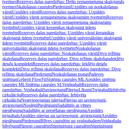
tvertnes
Rezerves daļas paredzētas: Delta zemapmetuma skalojamās
tvertnes
Skalošanas caurules
Piederumi
Uzpildes un noskalošanas
vārsti
Uzpildes vārsti
Rezerves daļas paredzētas: Uzpildes
vārsti
Uzpildes vārsti zemapmetuma skalojamām tvertnēm
Rezerves
daļas paredzētas: Uzpildes vārsti zemapmetuma skalojamām
tvertnēm
Uzpildes vārsti keramikas skalojamā ūdens
tvertnēm
Rezerves daļas paredzētas: Uzpildes vārsti keramikas
skalojamā ūdens tvertnēm
Uzpildes vārsti universālajām skalojamā
ūdens tvertnēm
Rezerves daļas paredzētas: Uzpildes vārsti
universālajām skalojamā ūdens tvertnēm
Noskalošanas
vārsti
Rezerves daļas paredzētas: Noskalošanas vārsti
Divu režīmu
skalošana
Rezerves daļas paredzētas: Divu režīmu skalošana
Iekšējo
detaļu komplekti
Rezerves daļas paredzētas: Iekšējo detaļu
komplekti
Divu režīmu skalošana
Rezerves daļas paredzētas: Divu
režīmu skalošana
Piederumi
Noskalošanas pogas
Padeves
sistēmas
Geberit FlowFit
Sistēmu caurules ML
Apsildes sistēmu
caurules ML
Sistēmu caurules SL
Veidgabali
Rezerves daļas
paredzētas: Veidgabali
Savienojumi
Pārejas
Līkumi
Trejgabali
Iebūvēta
cirkulācija
Rezerves daļas paredzētas: Iebūvēta
cirkulācija
Neatvienojamas pārejas
Pārejas un savienojumi,
atvienojami
Noslēgi
Pieslēgumi
Sadalītājs ar vītnes
pieslēgumu
Sadalītājs ar presēšanas pieslēgumu
Apsildes
trejgabals
Apsildes pārejas un savienojumi, atvienojami
Apsildes
pieslēgumi
Piederumi
Blīves caurulēm un veidgabaliem
Veidgabalu
blīvējumi
Pārsegi caurulēm
Stiprinājumi caurulēm
Stiprinājumi