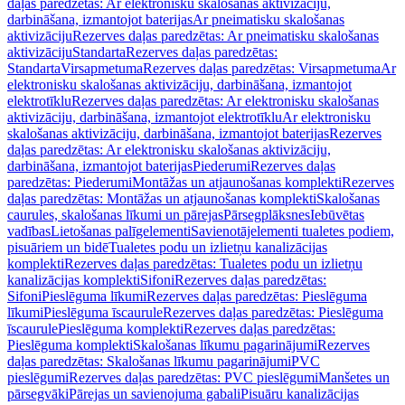
daļas paredzētas: Ar elektronisku skalošanas aktivizāciju,
darbināšana, izmantojot baterijas
Ar pneimatisku skalošanas
aktivizāciju
Rezerves daļas paredzētas: Ar pneimatisku skalošanas
aktivizāciju
Standarta
Rezerves daļas paredzētas:
Standarta
Virsapmetuma
Rezerves daļas paredzētas: Virsapmetuma
Ar
elektronisku skalošanas aktivizāciju, darbināšana, izmantojot
elektrotīklu
Rezerves daļas paredzētas: Ar elektronisku skalošanas
aktivizāciju, darbināšana, izmantojot elektrotīklu
Ar elektronisku
skalošanas aktivizāciju, darbināšana, izmantojot baterijas
Rezerves
daļas paredzētas: Ar elektronisku skalošanas aktivizāciju,
darbināšana, izmantojot baterijas
Piederumi
Rezerves daļas
paredzētas: Piederumi
Montāžas un atjaunošanas komplekti
Rezerves
daļas paredzētas: Montāžas un atjaunošanas komplekti
Skalošanas
caurules, skalošanas līkumi un pārejas
Pārsegplāksnes
Iebūvētas
vadības
Lietošanas palīgelementi
Savienotājelementi tualetes podiem,
pisuāriem un bidē
Tualetes podu un izlietņu kanalizācijas
komplekti
Rezerves daļas paredzētas: Tualetes podu un izlietņu
kanalizācijas komplekti
Sifoni
Rezerves daļas paredzētas:
Sifoni
Pieslēguma līkumi
Rezerves daļas paredzētas: Pieslēguma
līkumi
Pieslēguma īscaurule
Rezerves daļas paredzētas: Pieslēguma
īscaurule
Pieslēguma komplekti
Rezerves daļas paredzētas:
Pieslēguma komplekti
Skalošanas līkumu pagarinājumi
Rezerves
daļas paredzētas: Skalošanas līkumu pagarinājumi
PVC
pieslēgumi
Rezerves daļas paredzētas: PVC pieslēgumi
Manšetes un
pārsegvāki
Pārejas un savienojuma gabali
Pisuāru kanalizācijas