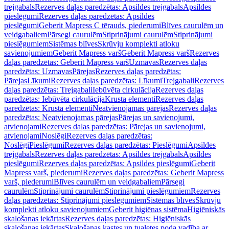
trejgabals
Rezerves daļas paredzētas: Apsildes trejgabals
Apsildes
pieslēgumi
Rezerves daļas paredzētas: Apsildes
pieslēgumi
Geberit Mapress C tērauds, piederumi
Blīves caurulēm un
veidgabaliem
Pārsegi caurulēm
Stiprinājumi caurulēm
Stiprinājumi
pieslēgumiem
Sistēmas blīves
Skrūvju komplekti atloku
savienojumiem
Geberit Mapress varš
Geberit Mapress varš
Rezerves
daļas paredzētas: Geberit Mapress varš
Uzmavas
Rezerves daļas
paredzētas: Uzmavas
Pārejas
Rezerves daļas paredzētas:
Pārejas
Līkumi
Rezerves daļas paredzētas: Līkumi
Trejgabali
Rezerves
daļas paredzētas: Trejgabali
Iebūvēta cirkulācija
Rezerves daļas
paredzētas: Iebūvēta cirkulācija
Krusta elementi
Rezerves daļas
paredzētas: Krusta elementi
Neatvienojamas pārejas
Rezerves daļas
paredzētas: Neatvienojamas pārejas
Pārejas un savienojumi,
atvienojami
Rezerves daļas paredzētas: Pārejas un savienojumi,
atvienojami
Noslēgi
Rezerves daļas paredzētas:
Noslēgi
Pieslēgumi
Rezerves daļas paredzētas: Pieslēgumi
Apsildes
trejgabals
Rezerves daļas paredzētas: Apsildes trejgabals
Apsildes
pieslēgumi
Rezerves daļas paredzētas: Apsildes pieslēgumi
Geberit
Mapress varš, piederumi
Rezerves daļas paredzētas: Geberit Mapress
varš, piederumi
Blīves caurulēm un veidgabaliem
Pārsegi
caurulēm
Stiprinājumi caurulēm
Stiprinājumi pieslēgumiem
Rezerves
daļas paredzētas: Stiprinājumi pieslēgumiem
Sistēmas blīves
Skrūvju
komplekti atloku savienojumiem
Geberit higiēnas sistēma
Higiēniskās
skalošanas iekārtas
Rezerves daļas paredzētas: Higiēniskās
skalošanas iekārtas
Skalošanas kastes un tualetes poda vadība ar