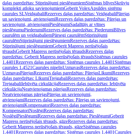
daļas paredzētas: Stiprinājumi pieslēgumiem
Sistēmas blīves
Skrūvju
komplekti atloku savienojumiem
Geberit Volex
Apsildes sistēmu
caurules SL
Veidgabali
Rezerves daļas paredzētas: Veidgabali
Pārejas
un savienojumi, atvienojami
Rezerves daļas paredzētas: Pārejas un
savienojumi, atvienojami
Pieslēgumi
Sadalītājs ar vītnes
pieslēgumu
Piederumi
Rezerves daļas paredzētas: Piederumi
Blīves
caurulēm un veidgabaliem
Pārsegi caurulēm
Stiprinājumi
caurulēm
Stiprinājumi pieslēgumiem
Rezerves daļas paredzētas:
Stiprinājumi pieslēgumiem
Geberit Mapress nerūsējošais
tērauds
Geberit Mapress nerūsējošais tērauds
Rezerves daļas
paredzētas: Geberit Mapress nerūsējošais tērauds
Sistēmas caurules
1.4401
Rezerves daļas paredzētas: Sistēmas caurules 1.4401
Sistēmas
caurules 1.4521
Caurules nipelis
Uzmavas
Rezerves daļas paredzētas:
Uzmavas
Pārejas
Rezerves daļas paredzētas: Pārejas
Līkumi
Rezerves
daļas paredzētas: Līkumi
Trejgabali
Rezerves daļas paredzētas:
Trejgabali
Iebūvēta cirkulācija
Rezerves daļas paredzētas: Iebūvēta
cirkulācija
Neatvienojamas pārejas
Rezerves daļas paredzētas:
Neatvienojamas pārejas
Pārejas un savienojumi,
atvienojami
Rezerves daļas paredzētas: Pārejas un savienojumi,
atvienojami
Kompensatori
Rezerves daļas paredzētas:
Kompensatori
Noslēgi
Rezerves daļas paredzētas:
Noslēgi
Pieslēgumi
Rezerves daļas paredzētas: Pieslēgumi
Geberit
Mapress nerūsējošais tērauds, gāze
Rezerves daļas paredzētas:
Geberit Mapress nerūsējošais tērauds, gāze
Sistēmas caurules
1.4401
Rezerves daļas paredzētas: Sistēmas caurules 1.4401
Caurules