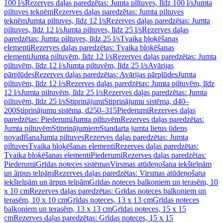
100 l/s
Rezerves daļas paredzētas: Jumta piltuves, līdz 100 l/s
Jumta
piltuves teknēm
Rezerves daļas paredzētas: Jumta piltuves
teknēm
Jumta piltuves, līdz 12 l/s
Rezerves daļas paredzētas: Jumta
piltuves, līdz 12 l/s
Jumta piltuves, līdz 25 l/s
Rezerves daļas
paredzētas: Jumta piltuves, līdz 25 l/s
Tvaika bloķēšanas
elementi
Rezerves daļas paredzētas: Tvaika bloķēšanas
elementi
Jumta piltuvēm, līdz 12 l/s
Rezerves daļas paredzētas: Jumta
piltuvēm, līdz 12 l/s
Jumta piltuvēm, līdz 25 l/s
Avārijas
pārplūdes
Rezerves daļas paredzētas: Avārijas pārplūdes
Jumta
piltuvēm, līdz 12 l/s
Rezerves daļas paredzētas: Jumta piltuvēm, līdz
12 l/s
Jumta piltuvēm, līdz 25 l/s
Rezerves daļas paredzētas: Jumta
piltuvēm, līdz 25 l/s
Stiprinājumi
Stiprinājumu sistēma, d40–
200
Stiprinājumu sistēma, d250–315
Piederumi
Rezerves daļas
paredzētas: Piederumi
Jumta piltuvēm
Rezerves daļas paredzētas:
Jumta piltuvēm
Stiprinājumiem
Standarta jumta lietus ūdens
novadīšana
Jumta piltuves
Rezerves daļas paredzētas: Jumta
piltuves
Tvaika bloķēšanas elementi
Rezerves daļas paredzētas:
Tvaika bloķēšanas elementi
Piederumi
Rezerves daļas paredzētas:
Piederumi
Grīdas noteces sistēmas
Virsmas atūdeņošana iekštelpām
un ārpus telpām
Rezerves daļas paredzētas: Virsmas atūdeņošana
iekštelpām un ārpus telpām
Grīdas noteces balkoniem un terasēm, 10
x 10 cm
Rezerves daļas paredzētas: Grīdas noteces balkoniem un
terasēm, 10 x 10 cm
Grīdas noteces, 13 x 13 cm
Grīdas noteces
balkoniem un terasēm, 13 x 13 cm
Grīdas noteces, 15 x 15
cm
Rezerves daļas paredzētas: Grīdas noteces, 15 x 15