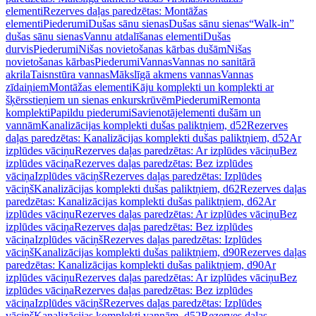
elementi
Rezerves daļas paredzētas: Montāžas
elementi
Piederumi
Dušas sānu sienas
Dušas sānu sienas
“Walk-in”
dušas sānu sienas
Vannu atdalīšanas elementi
Dušas
durvis
Piederumi
Nišas novietošanas kārbas dušām
Nišas
novietošanas kārbas
Piederumi
Vannas
Vannas no sanitārā
akrila
Taisnstūra vannas
Mākslīgā akmens vannas
Vannas
zīdaiņiem
Montāžas elementi
Kāju komplekti un komplekti ar
šķērsstieņiem un sienas enkurskrūvēm
Piederumi
Remonta
komplekti
Papildu piederumi
Savienotājelementi dušām un
vannām
Kanalizācijas komplekti dušas paliktņiem, d52
Rezerves
daļas paredzētas: Kanalizācijas komplekti dušas paliktņiem, d52
Ar
izplūdes vāciņu
Rezerves daļas paredzētas: Ar izplūdes vāciņu
Bez
izplūdes vāciņa
Rezerves daļas paredzētas: Bez izplūdes
vāciņa
Izplūdes vāciņš
Rezerves daļas paredzētas: Izplūdes
vāciņš
Kanalizācijas komplekti dušas paliktņiem, d62
Rezerves daļas
paredzētas: Kanalizācijas komplekti dušas paliktņiem, d62
Ar
izplūdes vāciņu
Rezerves daļas paredzētas: Ar izplūdes vāciņu
Bez
izplūdes vāciņa
Rezerves daļas paredzētas: Bez izplūdes
vāciņa
Izplūdes vāciņš
Rezerves daļas paredzētas: Izplūdes
vāciņš
Kanalizācijas komplekti dušas paliktņiem, d90
Rezerves daļas
paredzētas: Kanalizācijas komplekti dušas paliktņiem, d90
Ar
izplūdes vāciņu
Rezerves daļas paredzētas: Ar izplūdes vāciņu
Bez
izplūdes vāciņa
Rezerves daļas paredzētas: Bez izplūdes
vāciņa
Izplūdes vāciņš
Rezerves daļas paredzētas: Izplūdes
vāciņš
Kanalizācijas komplekti vannām, d52
Rezerves daļas