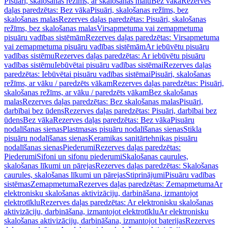
Pisuāri, skalošanas režīms, ar skalošanas malu
Bez vāka
Rezerves
daļas paredzētas: Bez vāka
Pisuāri, skalošanas režīms, bez
skalošanas malas
Rezerves daļas paredzētas: Pisuāri, skalošanas
režīms, bez skalošanas malas
Virsapmetuma vai zemapmetuma
pisuāru vadības sistēmām
Rezerves daļas paredzētas: Virsapmetuma
vai zemapmetuma pisuāru vadības sistēmām
Ar iebūvētu pisuāru
vadības sistēmu
Rezerves daļas paredzētas: Ar iebūvētu pisuāru
vadības sistēmu
Iebūvētai pisuāru vadības sistēmai
Rezerves daļas
paredzētas: Iebūvētai pisuāru vadības sistēmai
Pisuāri, skalošanas
režīms, ar vāku / paredzēts vākam
Rezerves daļas paredzētas: Pisuāri,
skalošanas režīms, ar vāku / paredzēts vākam
Bez skalošanas
malas
Rezerves daļas paredzētas: Bez skalošanas malas
Pisuāri,
darbībai bez ūdens
Rezerves daļas paredzētas: Pisuāri, darbībai bez
ūdens
Bez vāka
Rezerves daļas paredzētas: Bez vāka
Pisuāru
nodalīšanas sienas
Plastmasas pisuāru nodalīšanas sienas
Stikla
pisuāru nodalīšanas sienas
Keramikas sanitārtehnikas pisuāru
nodalīšanas sienas
Piederumi
Rezerves daļas paredzētas:
Piederumi
Sifoni un sifonu piederumi
Skalošanas caurules,
skalošanas līkumi un pārejas
Rezerves daļas paredzētas: Skalošanas
caurules, skalošanas līkumi un pārejas
Stiprinājumi
Pisuāru vadības
sistēmas
Zemapmetuma
Rezerves daļas paredzētas: Zemapmetuma
Ar
elektronisku skalošanas aktivizāciju, darbināšana, izmantojot
elektrotīklu
Rezerves daļas paredzētas: Ar elektronisku skalošanas
aktivizāciju, darbināšana, izmantojot elektrotīklu
Ar elektronisku
skalošanas aktivizāciju, darbināšana, izmantojot baterijas
Rezerves