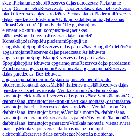
skapji
Piekaramie skapji
Rezerves daļas paredzētas: Piekaramie
skapji
Citas mēbeles
Rezerves daļas paredzētas: Citas mēbeles
Sienas
plaukti
Rezerves daļas paredzētas: Sienas plaukti
Piederumi
Rezerves
daļas paredzētas: Piederumi
Atvilktņu sadalītāji un uzglabāšanas
kārbas
Dvieļu turētāji un dvieļu āķi
Apgaismojuma
elementi
Rokturi
Kāju komplekti
Magnētiskās
plāksnes
Kontaktligzdas
Rezerves daļas paredzētas:
Kontaktligzdas
Papildu piederumi
Spoguļi un
spoguļskapji
Spoguļi
Rezerves daļas paredzētas: Spoguļi
Ar iebūvētu
apgaismojumu
Rezerves daļas paredzētas: Ar iebūvētu
apgaismojumu
Spoguļskapji
Rezerves daļas paredzētas:
Spoguļskapji
Ar iebūvētu apgaismojumu
Rezerves daļas paredzētas:
Ar iebūvētu apgaismojumu
Bez iebūvēta apgaismojuma
Rezerves
daļas paredzētas: Bez iebūvēta
apgaismojuma
Piederumi
Apgaismojuma elementi
Papildu
piederumi
Kontaktligzdas
Maisītāji
Izlietnes maisītāji
Rezerves daļas
paredzētas: Izlietnes maisītāji
Vertikāla montāža, darbināšana,
izmantojot elektrotīklu
Rezerves daļas paredzētas: Vertikāla montāža,
darbināšana, izmantojot elektrotīklu
Vertikāla montāža, darbināšana,
izmantojot baterijas
Rezerves daļas paredzētas: Vertikāla montāža,
darbināšana, izmantojot baterijas
Vertikāla montāža, darbināšana,
izmantojot ģeneratoru
Rezerves daļas paredzētas: Vertikāla montāža,
darbināšana, izmantojot ģeneratoru
Vertikāla montāža, vienas sviras
maisītājs
Montāža pie sienas, darbināšana, izmantojot
elektrotīklu
Rezerves daļas paredzētas: Montāža pie sienas,