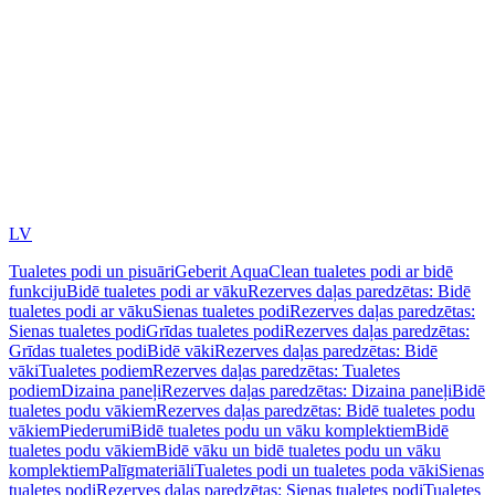
LV
Tualetes podi un pisuāri
Geberit AquaClean tualetes podi ar bidē
funkciju
Bidē tualetes podi ar vāku
Rezerves daļas paredzētas: Bidē
tualetes podi ar vāku
Sienas tualetes podi
Rezerves daļas paredzētas:
Sienas tualetes podi
Grīdas tualetes podi
Rezerves daļas paredzētas:
Grīdas tualetes podi
Bidē vāki
Rezerves daļas paredzētas: Bidē
vāki
Tualetes podiem
Rezerves daļas paredzētas: Tualetes
podiem
Dizaina paneļi
Rezerves daļas paredzētas: Dizaina paneļi
Bidē
tualetes podu vākiem
Rezerves daļas paredzētas: Bidē tualetes podu
vākiem
Piederumi
Bidē tualetes podu un vāku komplektiem
Bidē
tualetes podu vākiem
Bidē vāku un bidē tualetes podu un vāku
komplektiem
Palīgmateriāli
Tualetes podi un tualetes poda vāki
Sienas
tualetes podi
Rezerves daļas paredzētas: Sienas tualetes podi
Tualetes