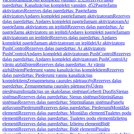
paredzētas: Kanalizācijas komplekti vannām, d52
Pagriežams
aktivizators
Rezerves daļas paredzētas: Pagriežams
aktivizators
Apdares komplekti pagriežamam aktivizatoram
Rezerves
daļas paredzētas: Apdares komplekti pagriežamam aktivizatoram
Ar
pagriežamu aktivizatoru un ieplūdi
Rezerves daļas paredzētas: Ar
pagriežamu aktivizatoru un ieplūdi
Apdares komplekti pagriežamam
aktivizatoram un ieplūdei
Rezerves daļas paredzētas: Apdares
komplekti pagriežamam aktivizatoram un ieplūdei
Ar aktivizatoru
PushControl
Rezerves daļas paredzētas: Ar aktivizatoru
PushControl
Apdares komplekti aktivizatoram PushControl
Rezerves
daļas paredzētas: Apdares komplekti aktivizatoram PushControl
Ar
vārstu aizbāžņiem
Rezerves daļas paredzētas: Ar vārstu
aizbāžņiem
Piederumi vannu kanalizācijas komplektiem
Rezerves
daļas paredzētas: Piederumi vannu kanalizācijas
komplektiem
Zemapmetuma caurules pārtraucējs
Rezerves daļas
paredzētas: Zemapmetuma caurules pārtraucējs
Ūdens
pieslēgumi
Instalācijas un skalošanas sistēmas
Geberit Duofix
Sienas
sistēmas
Rezerves daļas paredzētas: Sienas sistēmas
Stiprināšanas
sistēmas
Rezerves daļas paredzētas: Stiprināšanas sistēmas
Paneļu
apšuvums
Piederumi
Rezerves daļas paredzētas: Piederumi
Montāžas
elementi
Rezerves daļas paredzētas: Montāžas elementi
Tualetes podu
elementi
Rezerves daļas paredzētas: Tualetes podu elementi
Izlietņu
elementi
Rezerves daļas paredzētas: Izlietņu elementi
Bidē
elementi
Rezerves daļas paredzētas: Bidē elementi
Pisuāru