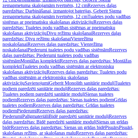
zemapmetuma skalojamām tvertnēm, 12 cm
Rezerves daļas
paredzētas: Darbināšanai, izmantojot baterijas, Geberit Sigma
zemapmetuma skalojamām tvertnēm, 12 cm
Tualetes podu vadības
sistēmas ar pneimatisku skalošanas aktivizāciju
Rezerves daļas
paredzētas: Tualetes podu vadības sistēmas ar pneimatisku
skalošanas aktivizāciju
Divu režīmu skalošanai
Rezerves daļas
paredzētas: Divu režīmu skalošanai
Vienrežīma
noskalošanai
Rezerves daļas paredzētas: Vienrežīma
noskalošanai
Piederumi tualetes podu vadības sistēmām
Rezerves
daļas paredzētas: Piederumi tualetes podu vadības
sistēmām
Montāžas komplekti
Rezerves daļas paredzētas: Montāžas
komplekti
Tualetes podu vadības sistēmām ar elektronisku
skalošanas aktivizāciju
Rezerves daļas paredzētas: Tualetes podu
vadības sistēmām ar elektronisku skalošanas
aktivizāciju
Savienojumi
Geberit Monolith sanitārie moduļi
Tualetes
podiem paredzēti sanitārie moduļi
Rezerves daļas paredzētas:
Tualetes podiem paredzēti sanitārie moduļi
Sienas tualetes
podiem
Rezerves daļas paredzētas: Sienas tualetes podiem
Grīdas
tualetes podiem
Rezerves daļas paredzētas: Grīdas tualetes
podiem
Piederumi
Rezerves daļas paredzētas:
Piederumi
Palīgmateriāli
Bidē paredzēti sanitārie moduļi
Rezerves
daļas paredzētas: Bidē paredzēti sanitārie moduļi
Sienas un grīdas
bidē
Rezerves daļas paredzētas: Sienas un grīdas bidē
Pisuārs
Pisuāri,
skalošanas režīms, ar skalošanas malu
Rezerves daļas paredzētas: