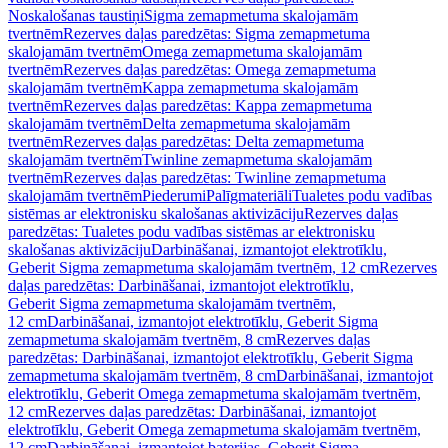
Noskalošanas taustiņi
Sigma zemapmetuma skalojamām
tvertnēm
Rezerves daļas paredzētas: Sigma zemapmetuma
skalojamām tvertnēm
Omega zemapmetuma skalojamām
tvertnēm
Rezerves daļas paredzētas: Omega zemapmetuma
skalojamām tvertnēm
Kappa zemapmetuma skalojamām
tvertnēm
Rezerves daļas paredzētas: Kappa zemapmetuma
skalojamām tvertnēm
Delta zemapmetuma skalojamām
tvertnēm
Rezerves daļas paredzētas: Delta zemapmetuma
skalojamām tvertnēm
Twinline zemapmetuma skalojamām
tvertnēm
Rezerves daļas paredzētas: Twinline zemapmetuma
skalojamām tvertnēm
Piederumi
Palīgmateriāli
Tualetes podu vadības
sistēmas ar elektronisku skalošanas aktivizāciju
Rezerves daļas
paredzētas: Tualetes podu vadības sistēmas ar elektronisku
skalošanas aktivizāciju
Darbināšanai, izmantojot elektrotīklu,
Geberit Sigma zemapmetuma skalojamām tvertnēm, 12 cm
Rezerves
daļas paredzētas: Darbināšanai, izmantojot elektrotīklu,
Geberit Sigma zemapmetuma skalojamām tvertnēm,
12 cm
Darbināšanai, izmantojot elektrotīklu, Geberit Sigma
zemapmetuma skalojamām tvertnēm, 8 cm
Rezerves daļas
paredzētas: Darbināšanai, izmantojot elektrotīklu, Geberit Sigma
zemapmetuma skalojamām tvertnēm, 8 cm
Darbināšanai, izmantojot
elektrotīklu, Geberit Omega zemapmetuma skalojamām tvertnēm,
12 cm
Rezerves daļas paredzētas: Darbināšanai, izmantojot
elektrotīklu, Geberit Omega zemapmetuma skalojamām tvertnēm,
12 cm
Darbināšanai, izmantojot baterijas, Geberit Sigma