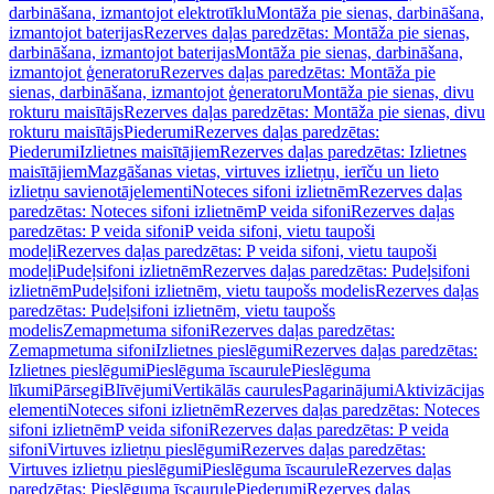
darbināšana, izmantojot elektrotīklu
Montāža pie sienas, darbināšana,
izmantojot baterijas
Rezerves daļas paredzētas: Montāža pie sienas,
darbināšana, izmantojot baterijas
Montāža pie sienas, darbināšana,
izmantojot ģeneratoru
Rezerves daļas paredzētas: Montāža pie
sienas, darbināšana, izmantojot ģeneratoru
Montāža pie sienas, divu
rokturu maisītājs
Rezerves daļas paredzētas: Montāža pie sienas, divu
rokturu maisītājs
Piederumi
Rezerves daļas paredzētas:
Piederumi
Izlietnes maisītājiem
Rezerves daļas paredzētas: Izlietnes
maisītājiem
Mazgāšanas vietas, virtuves izlietņu, ierīču un lieto
izlietņu savienotājelementi
Noteces sifoni izlietnēm
Rezerves daļas
paredzētas: Noteces sifoni izlietnēm
P veida sifoni
Rezerves daļas
paredzētas: P veida sifoni
P veida sifoni, vietu taupoši
modeļi
Rezerves daļas paredzētas: P veida sifoni, vietu taupoši
modeļi
Pudeļsifoni izlietnēm
Rezerves daļas paredzētas: Pudeļsifoni
izlietnēm
Pudeļsifoni izlietnēm, vietu taupošs modelis
Rezerves daļas
paredzētas: Pudeļsifoni izlietnēm, vietu taupošs
modelis
Zemapmetuma sifoni
Rezerves daļas paredzētas:
Zemapmetuma sifoni
Izlietnes pieslēgumi
Rezerves daļas paredzētas:
Izlietnes pieslēgumi
Pieslēguma īscaurule
Pieslēguma
līkumi
Pārsegi
Blīvējumi
Vertikālās caurules
Pagarinājumi
Aktivizācijas
elementi
Noteces sifoni izlietnēm
Rezerves daļas paredzētas: Noteces
sifoni izlietnēm
P veida sifoni
Rezerves daļas paredzētas: P veida
sifoni
Virtuves izlietņu pieslēgumi
Rezerves daļas paredzētas:
Virtuves izlietņu pieslēgumi
Pieslēguma īscaurule
Rezerves daļas
paredzētas: Pieslēguma īscaurule
Piederumi
Rezerves daļas