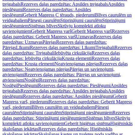
trejgabals
Rezerves daļas paredzētas: Apsildes trejgabals
Apsildes
pieslēgumi
Rezerves daļas paredzētas: Apsildes
pieslēgumi
Geberit Mapress C tērauds, piederumi
Blīves caurulēm un
veidgabaliem
Pārsegi caurulēm
Stiprinājumi caurulēm
Stiprinājumi
pieslēgumiem
Sistēmas blīves
Skrūvju komplekti atloku
savienojumiem
Geberit Mapress varš
Geberit Mapress varš
Rezerves
daļas paredzētas: Geberit Mapress varš
Uzmavas
Rezerves daļas
paredzētas: Uzmavas
Pārejas
Rezerves daļas paredzētas:
Pārejas
Līkumi
Rezerves daļas paredzētas: Līkumi
Trejgabali
Rezerves
daļas paredzētas: Trejgabali
Iebūvēta cirkulācija
Rezerves daļas
paredzētas: Iebūvēta cirkulācija
Krusta elementi
Rezerves daļas
paredzētas: Krusta elementi
Neatvienojamas pārejas
Rezerves daļas
paredzētas: Neatvienojamas pārejas
Pārejas un savienojumi,
atvienojami
Rezerves daļas paredzētas: Pārejas un savienojumi,
atvienojami
Noslēgi
Rezerves daļas paredzētas:
Noslēgi
Pieslēgumi
Rezerves daļas paredzētas: Pieslēgumi
Apsildes
trejgabals
Rezerves daļas paredzētas: Apsildes trejgabals
Apsildes
pieslēgumi
Rezerves daļas paredzētas: Apsildes pieslēgumi
Geberit
Mapress varš, piederumi
Rezerves daļas paredzētas: Geberit Mapress
varš, piederumi
Blīves caurulēm un veidgabaliem
Pārsegi
caurulēm
Stiprinājumi caurulēm
Stiprinājumi pieslēgumiem
Rezerves
daļas paredzētas: Stiprinājumi pieslēgumiem
Sistēmas blīves
Skrūvju
komplekti atloku savienojumiem
Geberit higiēnas sistēma
Higiēniskās
skalošanas iekārtas
Rezerves daļas paredzētas: Higiēniskās
skalošanas iekārtas
Skalošanas kastes un tualetes poda vadība ar