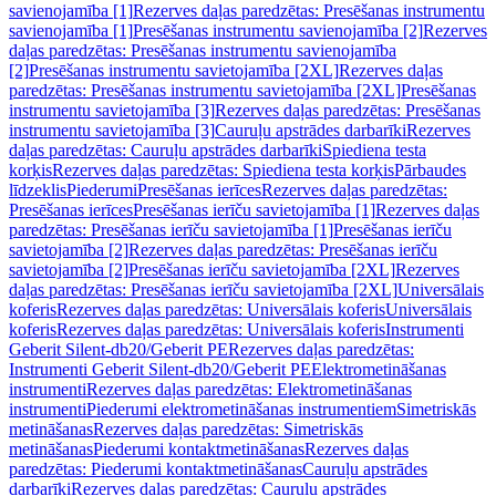
savienojamība [1]
Rezerves daļas paredzētas: Presēšanas instrumentu
savienojamība [1]
Presēšanas instrumentu savienojamība [2]
Rezerves
daļas paredzētas: Presēšanas instrumentu savienojamība
[2]
Presēšanas instrumentu savietojamība [2XL]
Rezerves daļas
paredzētas: Presēšanas instrumentu savietojamība [2XL]
Presēšanas
instrumentu savietojamība [3]
Rezerves daļas paredzētas: Presēšanas
instrumentu savietojamība [3]
Cauruļu apstrādes darbarīki
Rezerves
daļas paredzētas: Cauruļu apstrādes darbarīki
Spiediena testa
korķis
Rezerves daļas paredzētas: Spiediena testa korķis
Pārbaudes
līdzeklis
Piederumi
Presēšanas ierīces
Rezerves daļas paredzētas:
Presēšanas ierīces
Presēšanas ierīču savietojamība [1]
Rezerves daļas
paredzētas: Presēšanas ierīču savietojamība [1]
Presēšanas ierīču
savietojamība [2]
Rezerves daļas paredzētas: Presēšanas ierīču
savietojamība [2]
Presēšanas ierīču savietojamība [2XL]
Rezerves
daļas paredzētas: Presēšanas ierīču savietojamība [2XL]
Universālais
koferis
Rezerves daļas paredzētas: Universālais koferis
Universālais
koferis
Rezerves daļas paredzētas: Universālais koferis
Instrumenti
Geberit Silent-db20/Geberit PE
Rezerves daļas paredzētas:
Instrumenti Geberit Silent-db20/Geberit PE
Elektrometināšanas
instrumenti
Rezerves daļas paredzētas: Elektrometināšanas
instrumenti
Piederumi elektrometināšanas instrumentiem
Simetriskās
metināšanas
Rezerves daļas paredzētas: Simetriskās
metināšanas
Piederumi kontaktmetināšanas
Rezerves daļas
paredzētas: Piederumi kontaktmetināšanas
Cauruļu apstrādes
darbarīki
Rezerves daļas paredzētas: Cauruļu apstrādes