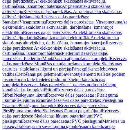
daļas paredzētas: Ar elektronisku skalošanas aktivizāciju,
darbināšana, izmantojot baterijas
Ar pneimatisku skalošanas
aktivizāciju
Rezerves daļas paredzētas: Ar pneimatisku skalošanas
aktivizāciju
Standarta
Rezerves daļas paredzētas:
Standarta
Virsapmetuma
Rezerves daļas paredzētas: Virsapmetuma
Ar
elektronisku skalošanas aktivizāciju, darbināšana, izmantojot
elektrotīklu
Rezerves daļas paredzētas: Ar elektronisku skalošanas
aktivizāciju, darbināšana, izmantojot elektrotīklu
Ar elektronisku
skalošanas aktivizāciju, darbināšana, izmantojot baterijas
Rezerves
daļas paredzētas: Ar elektronisku skalošanas aktivizāciju,
darbināšana, izmantojot baterijas
Piederumi
Rezerves daļas
paredzētas: Piederumi
Montāžas un atjaunošanas komplekti
Rezerves
daļas paredzētas: Montāžas un atjaunošanas komplekti
Skalošanas
caurules, skalošanas līkumi un pārejas
Pārsegplāksnes
Iebūvētas
vadības
Lietošanas palīgelementi
Savienotājelementi tualetes podiem,
pisuāriem un bidē
Tualetes podu un izlietņu kanalizācijas
komplekti
Rezerves daļas paredzētas: Tualetes podu un izlietņu
kanalizācijas komplekti
Sifoni
Rezerves daļas paredzētas:
Sifoni
Pieslēguma līkumi
Rezerves daļas paredzētas: Pieslēguma
līkumi
Pieslēguma īscaurule
Rezerves daļas paredzētas: Pieslēguma
īscaurule
Pieslēguma komplekti
Rezerves daļas paredzētas:
Pieslēguma komplekti
Skalošanas līkumu pagarinājumi
Rezerves
daļas paredzētas: Skalošanas līkumu pagarinājumi
PVC
pieslēgumi
Rezerves daļas paredzētas: PVC pieslēgumi
Manšetes un
pārsegvāki
Pārejas un savienojuma gabali
Pisuāru kanalizācijas