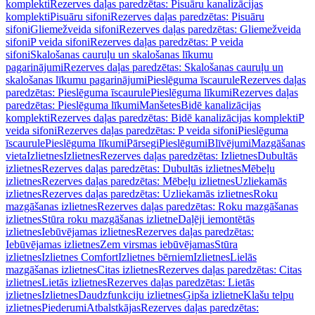
komplekti
Rezerves daļas paredzētas: Pisuāru kanalizācijas
komplekti
Pisuāru sifoni
Rezerves daļas paredzētas: Pisuāru
sifoni
Gliemežveida sifoni
Rezerves daļas paredzētas: Gliemežveida
sifoni
P veida sifoni
Rezerves daļas paredzētas: P veida
sifoni
Skalošanas cauruļu un skalošanas līkumu
pagarinājumi
Rezerves daļas paredzētas: Skalošanas cauruļu un
skalošanas līkumu pagarinājumi
Pieslēguma īscaurule
Rezerves daļas
paredzētas: Pieslēguma īscaurule
Pieslēguma līkumi
Rezerves daļas
paredzētas: Pieslēguma līkumi
Manšetes
Bidē kanalizācijas
komplekti
Rezerves daļas paredzētas: Bidē kanalizācijas komplekti
P
veida sifoni
Rezerves daļas paredzētas: P veida sifoni
Pieslēguma
īscaurule
Pieslēguma līkumi
Pārsegi
Pieslēgumi
Blīvējumi
Mazgāšanas
vieta
Izlietnes
Izlietnes
Rezerves daļas paredzētas: Izlietnes
Dubultās
izlietnes
Rezerves daļas paredzētas: Dubultās izlietnes
Mēbeļu
izlietnes
Rezerves daļas paredzētas: Mēbeļu izlietnes
Uzliekamās
izlietnes
Rezerves daļas paredzētas: Uzliekamās izlietnes
Roku
mazgāšanas izlietnes
Rezerves daļas paredzētas: Roku mazgāšanas
izlietnes
Stūra roku mazgāšanas izlietne
Daļēji iemontētās
izlietnes
Iebūvējamas izlietnes
Rezerves daļas paredzētas:
Iebūvējamas izlietnes
Zem virsmas iebūvējamas
Stūra
izlietnes
Izlietnes Comfort
Izlietnes bērniem
Izlietnes
Lielās
mazgāšanas izlietnes
Citas izlietnes
Rezerves daļas paredzētas: Citas
izlietnes
Lietās izlietnes
Rezerves daļas paredzētas: Lietās
izlietnes
Izlietnes
Daudzfunkciju izlietnes
Ģipša izlietne
Klašu telpu
izlietnes
Piederumi
Atbalstkājas
Rezerves daļas paredzētas: