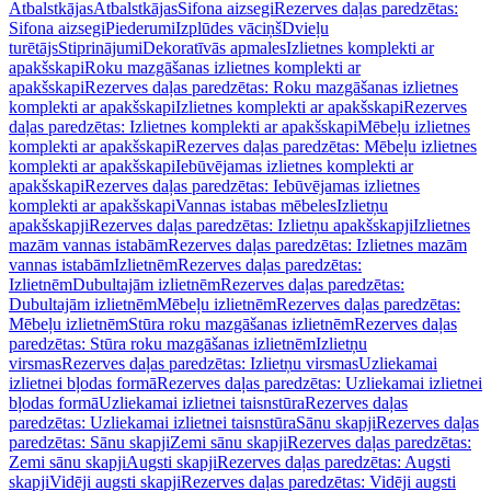
Atbalstkājas
Atbalstkājas
Sifona aizsegi
Rezerves daļas paredzētas:
Sifona aizsegi
Piederumi
Izplūdes vāciņš
Dvieļu
turētājs
Stiprinājumi
Dekoratīvās apmales
Izlietnes komplekti ar
apakšskapi
Roku mazgāšanas izlietnes komplekti ar
apakšskapi
Rezerves daļas paredzētas: Roku mazgāšanas izlietnes
komplekti ar apakšskapi
Izlietnes komplekti ar apakšskapi
Rezerves
daļas paredzētas: Izlietnes komplekti ar apakšskapi
Mēbeļu izlietnes
komplekti ar apakšskapi
Rezerves daļas paredzētas: Mēbeļu izlietnes
komplekti ar apakšskapi
Iebūvējamas izlietnes komplekti ar
apakšskapi
Rezerves daļas paredzētas: Iebūvējamas izlietnes
komplekti ar apakšskapi
Vannas istabas mēbeles
Izlietņu
apakšskapji
Rezerves daļas paredzētas: Izlietņu apakšskapji
Izlietnes
mazām vannas istabām
Rezerves daļas paredzētas: Izlietnes mazām
vannas istabām
Izlietnēm
Rezerves daļas paredzētas:
Izlietnēm
Dubultajām izlietnēm
Rezerves daļas paredzētas:
Dubultajām izlietnēm
Mēbeļu izlietnēm
Rezerves daļas paredzētas:
Mēbeļu izlietnēm
Stūra roku mazgāšanas izlietnēm
Rezerves daļas
paredzētas: Stūra roku mazgāšanas izlietnēm
Izlietņu
virsmas
Rezerves daļas paredzētas: Izlietņu virsmas
Uzliekamai
izlietnei bļodas formā
Rezerves daļas paredzētas: Uzliekamai izlietnei
bļodas formā
Uzliekamai izlietnei taisnstūra
Rezerves daļas
paredzētas: Uzliekamai izlietnei taisnstūra
Sānu skapji
Rezerves daļas
paredzētas: Sānu skapji
Zemi sānu skapji
Rezerves daļas paredzētas:
Zemi sānu skapji
Augsti skapji
Rezerves daļas paredzētas: Augsti
skapji
Vidēji augsti skapji
Rezerves daļas paredzētas: Vidēji augsti