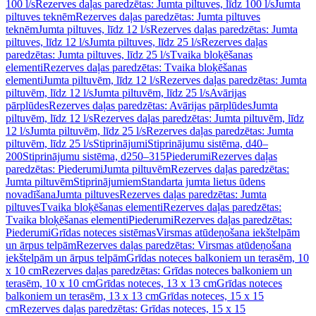
100 l/s
Rezerves daļas paredzētas: Jumta piltuves, līdz 100 l/s
Jumta
piltuves teknēm
Rezerves daļas paredzētas: Jumta piltuves
teknēm
Jumta piltuves, līdz 12 l/s
Rezerves daļas paredzētas: Jumta
piltuves, līdz 12 l/s
Jumta piltuves, līdz 25 l/s
Rezerves daļas
paredzētas: Jumta piltuves, līdz 25 l/s
Tvaika bloķēšanas
elementi
Rezerves daļas paredzētas: Tvaika bloķēšanas
elementi
Jumta piltuvēm, līdz 12 l/s
Rezerves daļas paredzētas: Jumta
piltuvēm, līdz 12 l/s
Jumta piltuvēm, līdz 25 l/s
Avārijas
pārplūdes
Rezerves daļas paredzētas: Avārijas pārplūdes
Jumta
piltuvēm, līdz 12 l/s
Rezerves daļas paredzētas: Jumta piltuvēm, līdz
12 l/s
Jumta piltuvēm, līdz 25 l/s
Rezerves daļas paredzētas: Jumta
piltuvēm, līdz 25 l/s
Stiprinājumi
Stiprinājumu sistēma, d40–
200
Stiprinājumu sistēma, d250–315
Piederumi
Rezerves daļas
paredzētas: Piederumi
Jumta piltuvēm
Rezerves daļas paredzētas:
Jumta piltuvēm
Stiprinājumiem
Standarta jumta lietus ūdens
novadīšana
Jumta piltuves
Rezerves daļas paredzētas: Jumta
piltuves
Tvaika bloķēšanas elementi
Rezerves daļas paredzētas:
Tvaika bloķēšanas elementi
Piederumi
Rezerves daļas paredzētas:
Piederumi
Grīdas noteces sistēmas
Virsmas atūdeņošana iekštelpām
un ārpus telpām
Rezerves daļas paredzētas: Virsmas atūdeņošana
iekštelpām un ārpus telpām
Grīdas noteces balkoniem un terasēm, 10
x 10 cm
Rezerves daļas paredzētas: Grīdas noteces balkoniem un
terasēm, 10 x 10 cm
Grīdas noteces, 13 x 13 cm
Grīdas noteces
balkoniem un terasēm, 13 x 13 cm
Grīdas noteces, 15 x 15
cm
Rezerves daļas paredzētas: Grīdas noteces, 15 x 15