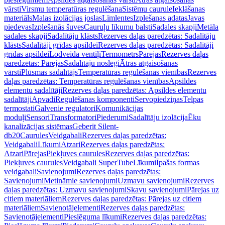
vārsti
Virsmu temperatūras regulēšana
Sistēmu caurule
Ieklāšanas
materiāls
Malas izolācijas joslas
Līmlentes
Izplešanas adatas
Javas
piedevas
Izplešanās šuves
Cauruļu līkumu balsti
Sadales skapji
Metāla
sadales skapji
Sadalītāju klāsts
Rezerves daļas paredzētas: Sadalītāju
klāsts
Sadalītāji grīdas apsildei
Rezerves daļas paredzētas: Sadalītāji
grīdas apsildei
Lodveida ventiļi
Termometrs
Pārejas
Rezerves daļas
paredzētas: Pārejas
Sadalītāju noslēgi
Ātrās atgaisošanas
vārsti
Plūsmas sadalītājs
Temperatūras regulēšanas vienības
Rezerves
daļas paredzētas: Temperatūras regulēšanas vienības
Apsildes
elementu sadalītāji
Rezerves daļas paredzētas: Apsildes elementu
sadalītāji
Apvadi
Regulēšanas komponenti
Servopiedziņas
Telpas
termostati
Galvenie regulatori
Komunikācijas
moduļi
Sensori
Transformatori
Piederumi
Sadalītāju izolācija
Ēku
kanalizācijas sistēmas
Geberit Silent-
db20
Caurules
Veidgabali
Rezerves daļas paredzētas:
Veidgabali
Līkumi
Atzari
Rezerves daļas paredzētas:
Atzari
Pārejas
Piekļuves caurules
Rezerves daļas paredzētas:
Piekļuves caurules
Veidgabali SuperTube
Līkumi
Īpašas formas
veidgabali
Savienojumi
Rezerves daļas paredzētas:
Savienojumi
Metināmie savienojumi
Uzmavu savienojumi
Rezerves
daļas paredzētas: Uzmavu savienojumi
Skavu savienojumi
Pārejas uz
citiem materiāliem
Rezerves daļas paredzētas: Pārejas uz citiem
materiāliem
Savienotājelementi
Rezerves daļas paredzētas:
Savienotājelementi
Pieslēguma līkumi
Rezerves daļas paredzētas: