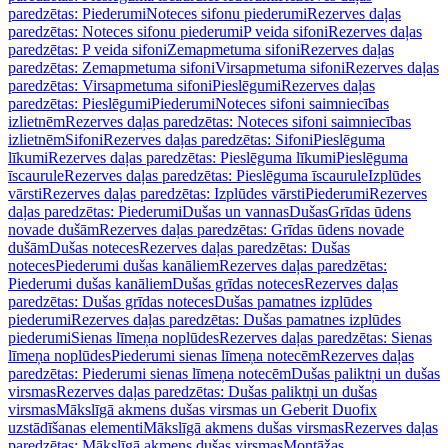
paredzētas: Piederumi
Noteces sifonu piederumi
Rezerves daļas
paredzētas: Noteces sifonu piederumi
P veida sifoni
Rezerves daļas
paredzētas: P veida sifoni
Zemapmetuma sifoni
Rezerves daļas
paredzētas: Zemapmetuma sifoni
Virsapmetuma sifoni
Rezerves daļas
paredzētas: Virsapmetuma sifoni
Pieslēgumi
Rezerves daļas
paredzētas: Pieslēgumi
Piederumi
Noteces sifoni saimniecības
izlietnēm
Rezerves daļas paredzētas: Noteces sifoni saimniecības
izlietnēm
Sifoni
Rezerves daļas paredzētas: Sifoni
Pieslēguma
līkumi
Rezerves daļas paredzētas: Pieslēguma līkumi
Pieslēguma
īscaurule
Rezerves daļas paredzētas: Pieslēguma īscaurule
Izplūdes
vārsti
Rezerves daļas paredzētas: Izplūdes vārsti
Piederumi
Rezerves
daļas paredzētas: Piederumi
Dušas un vannas
Dušas
Grīdas ūdens
novade dušām
Rezerves daļas paredzētas: Grīdas ūdens novade
dušām
Dušas noteces
Rezerves daļas paredzētas: Dušas
noteces
Piederumi dušas kanāliem
Rezerves daļas paredzētas:
Piederumi dušas kanāliem
Dušas grīdas noteces
Rezerves daļas
paredzētas: Dušas grīdas noteces
Dušas pamatnes izplūdes
piederumi
Rezerves daļas paredzētas: Dušas pamatnes izplūdes
piederumi
Sienas līmeņa noplūdes
Rezerves daļas paredzētas: Sienas
līmeņa noplūdes
Piederumi sienas līmeņa notecēm
Rezerves daļas
paredzētas: Piederumi sienas līmeņa notecēm
Dušas paliktņi un dušas
virsmas
Rezerves daļas paredzētas: Dušas paliktņi un dušas
virsmas
Mākslīgā akmens dušas virsmas un Geberit Duofix
uzstādīšanas elementi
Mākslīgā akmens dušas virsmas
Rezerves daļas
paredzētas: Mākslīgā akmens dušas virsmas
Montāžas