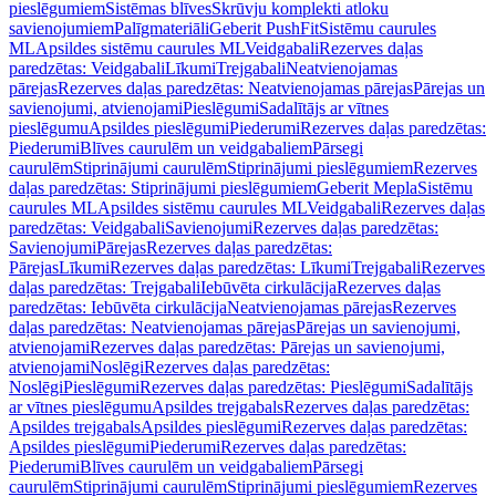
pieslēgumiem
Sistēmas blīves
Skrūvju komplekti atloku
savienojumiem
Palīgmateriāli
Geberit PushFit
Sistēmu caurules
ML
Apsildes sistēmu caurules ML
Veidgabali
Rezerves daļas
paredzētas: Veidgabali
Līkumi
Trejgabali
Neatvienojamas
pārejas
Rezerves daļas paredzētas: Neatvienojamas pārejas
Pārejas un
savienojumi, atvienojami
Pieslēgumi
Sadalītājs ar vītnes
pieslēgumu
Apsildes pieslēgumi
Piederumi
Rezerves daļas paredzētas:
Piederumi
Blīves caurulēm un veidgabaliem
Pārsegi
caurulēm
Stiprinājumi caurulēm
Stiprinājumi pieslēgumiem
Rezerves
daļas paredzētas: Stiprinājumi pieslēgumiem
Geberit Mepla
Sistēmu
caurules ML
Apsildes sistēmu caurules ML
Veidgabali
Rezerves daļas
paredzētas: Veidgabali
Savienojumi
Rezerves daļas paredzētas:
Savienojumi
Pārejas
Rezerves daļas paredzētas:
Pārejas
Līkumi
Rezerves daļas paredzētas: Līkumi
Trejgabali
Rezerves
daļas paredzētas: Trejgabali
Iebūvēta cirkulācija
Rezerves daļas
paredzētas: Iebūvēta cirkulācija
Neatvienojamas pārejas
Rezerves
daļas paredzētas: Neatvienojamas pārejas
Pārejas un savienojumi,
atvienojami
Rezerves daļas paredzētas: Pārejas un savienojumi,
atvienojami
Noslēgi
Rezerves daļas paredzētas:
Noslēgi
Pieslēgumi
Rezerves daļas paredzētas: Pieslēgumi
Sadalītājs
ar vītnes pieslēgumu
Apsildes trejgabals
Rezerves daļas paredzētas:
Apsildes trejgabals
Apsildes pieslēgumi
Rezerves daļas paredzētas:
Apsildes pieslēgumi
Piederumi
Rezerves daļas paredzētas:
Piederumi
Blīves caurulēm un veidgabaliem
Pārsegi
caurulēm
Stiprinājumi caurulēm
Stiprinājumi pieslēgumiem
Rezerves