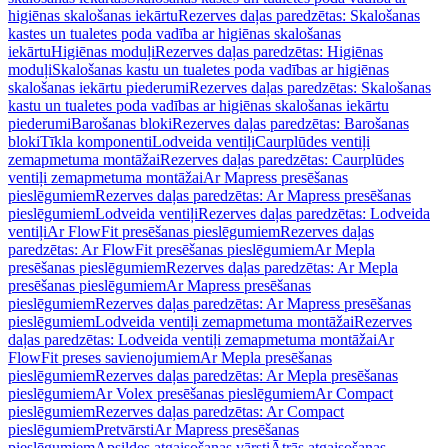
higiēnas skalošanas iekārtu
Rezerves daļas paredzētas: Skalošanas
kastes un tualetes poda vadība ar higiēnas skalošanas
iekārtu
Higiēnas moduļi
Rezerves daļas paredzētas: Higiēnas
moduļi
Skalošanas kastu un tualetes poda vadības ar higiēnas
skalošanas iekārtu piederumi
Rezerves daļas paredzētas: Skalošanas
kastu un tualetes poda vadības ar higiēnas skalošanas iekārtu
piederumi
Barošanas bloki
Rezerves daļas paredzētas: Barošanas
bloki
Tīkla komponenti
Lodveida ventiļi
Caurplūdes ventiļi
zemapmetuma montāžai
Rezerves daļas paredzētas: Caurplūdes
ventiļi zemapmetuma montāžai
Ar Mapress presēšanas
pieslēgumiem
Rezerves daļas paredzētas: Ar Mapress presēšanas
pieslēgumiem
Lodveida ventiļi
Rezerves daļas paredzētas: Lodveida
ventiļi
Ar FlowFit presēšanas pieslēgumiem
Rezerves daļas
paredzētas: Ar FlowFit presēšanas pieslēgumiem
Ar Mepla
presēšanas pieslēgumiem
Rezerves daļas paredzētas: Ar Mepla
presēšanas pieslēgumiem
Ar Mapress presēšanas
pieslēgumiem
Rezerves daļas paredzētas: Ar Mapress presēšanas
pieslēgumiem
Lodveida ventiļi zemapmetuma montāžai
Rezerves
daļas paredzētas: Lodveida ventiļi zemapmetuma montāžai
Ar
FlowFit preses savienojumiem
Ar Mepla presēšanas
pieslēgumiem
Rezerves daļas paredzētas: Ar Mepla presēšanas
pieslēgumiem
Ar Volex presēšanas pieslēgumiem
Ar Compact
pieslēgumiem
Rezerves daļas paredzētas: Ar Compact
pieslēgumiem
Pretvārsti
Ar Mapress presēšanas
pieslēgumiem
Apsildes atgaisošanas vārsti
Ātrās atgaisošanas