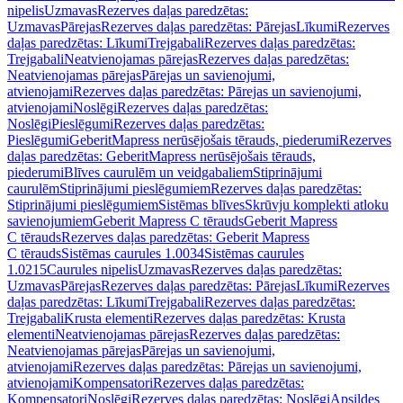
nipelis
Uzmavas
Rezerves daļas paredzētas:
Uzmavas
Pārejas
Rezerves daļas paredzētas: Pārejas
Līkumi
Rezerves
daļas paredzētas: Līkumi
Trejgabali
Rezerves daļas paredzētas:
Trejgabali
Neatvienojamas pārejas
Rezerves daļas paredzētas:
Neatvienojamas pārejas
Pārejas un savienojumi,
atvienojami
Rezerves daļas paredzētas: Pārejas un savienojumi,
atvienojami
Noslēgi
Rezerves daļas paredzētas:
Noslēgi
Pieslēgumi
Rezerves daļas paredzētas:
Pieslēgumi
GeberitMapress nerūsējošais tērauds, piederumi
Rezerves
daļas paredzētas: GeberitMapress nerūsējošais tērauds,
piederumi
Blīves caurulēm un veidgabaliem
Stiprinājumi
caurulēm
Stiprinājumi pieslēgumiem
Rezerves daļas paredzētas:
Stiprinājumi pieslēgumiem
Sistēmas blīves
Skrūvju komplekti atloku
savienojumiem
Geberit Mapress C tērauds
Geberit Mapress
C tērauds
Rezerves daļas paredzētas: Geberit Mapress
C tērauds
Sistēmas caurules 1.0034
Sistēmas caurules
1.0215
Caurules nipelis
Uzmavas
Rezerves daļas paredzētas:
Uzmavas
Pārejas
Rezerves daļas paredzētas: Pārejas
Līkumi
Rezerves
daļas paredzētas: Līkumi
Trejgabali
Rezerves daļas paredzētas:
Trejgabali
Krusta elementi
Rezerves daļas paredzētas: Krusta
elementi
Neatvienojamas pārejas
Rezerves daļas paredzētas:
Neatvienojamas pārejas
Pārejas un savienojumi,
atvienojami
Rezerves daļas paredzētas: Pārejas un savienojumi,
atvienojami
Kompensatori
Rezerves daļas paredzētas:
Kompensatori
Noslēgi
Rezerves daļas paredzētas: Noslēgi
Apsildes