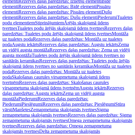
elementi
Rezerves daļas paredzētas: Izlietņu elementi
Bidē
elementi
Rezerves daļas paredzētas: Bidē elementi
Pisuāru
elementi
Rezerves daļas paredzētas: Pisuāru elementi
Dušu
elementi
Rezerves daļas paredzētas: Dušu elementi
Piederumi
Tualetes
podu elementiem
Stiprinājumiem
Ārējās skalojamā ūdens
tvertnes
Tualetes podu ārējās skalojamā ūdens tvertnes
Rezerves daļas
paredzētas: Tualetes podu ārējās skalojamā ūdens tvertnes
Montāža
uz tualetes poda
Rezerves daļas paredzētas: Montāža uz tualetes
poda
Augstu iekārts
Rezerves daļas paredzētas: Augstu iekārts
Zema
un vidēji augsta montāža
Rezerves daļas paredzētas: Zema un vidēji
augsta montāža
Tualetes podu ārējās skalojamā ūdens tvertnes no
sanitārās keramikas
Rezerves daļas paredzētas: Tualetes podu ārējās
skalojamā ūdens tvertnes no sanitārās keramikas
Montāža uz tualetes
poda
Rezerves daļas paredzētas: Montāža uz tualetes
poda
Skalošanas caurules virsapmetuma skalojamā ūdens
tvertnēm
Rezerves daļas paredzētas: Skalošanas caurules
virsapmetuma skalojamā ūdens tvertnēm
Augstu iekārts
Rezerves
daļas paredzētas: Augstu iekārts
Zema un vidēji augsta
montāža
Piederumi
Rezerves daļas paredzētas:
Piederumi
Pieslēgumi
Rezerves daļas paredzētas: Pieslēgumi
Stūra
vārsti
Manšetes
Zemapmetuma skalojamās tvertnes
Sigma
zemapmetuma skalojamās tvertnes
Rezerves daļas paredzētas: Sigma
zemapmetuma skalojamās tvertnes
Omega zemapmetuma skalojamās
tvertnes
Rezerves daļas paredzētas: Omega zemapmetuma
skalojamās tvertnes
Delta zemapmetuma skalojamās