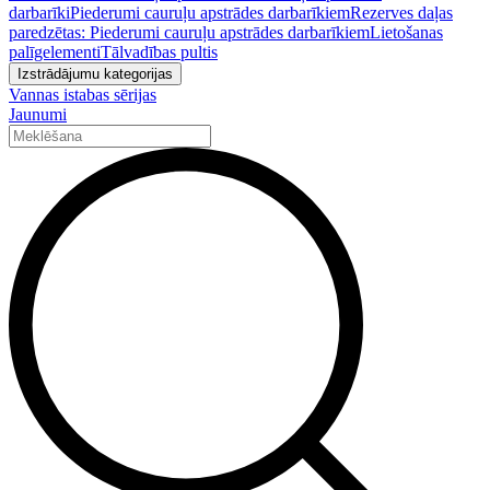
darbarīki
Piederumi cauruļu apstrādes darbarīkiem
Rezerves daļas
paredzētas: Piederumi cauruļu apstrādes darbarīkiem
Lietošanas
palīgelementi
Tālvadības pultis
Izstrādājumu kategorijas
Vannas istabas sērijas
Jaunumi