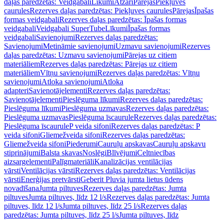
daļas paredzētas: Veidgabali
Līkumi
Atzari
Pārejas
Piekļuves
caurules
Rezerves daļas paredzētas: Piekļuves caurules
Pārejas
Īpašas
formas veidgabali
Rezerves daļas paredzētas: Īpašas formas
veidgabali
Veidgabali SuperTube
Līkumi
Īpašas formas
veidgabali
Savienojumi
Rezerves daļas paredzētas:
Savienojumi
Metināmie savienojumi
Uzmavu savienojumi
Rezerves
daļas paredzētas: Uzmavu savienojumi
Pārejas uz citiem
materiāliem
Rezerves daļas paredzētas: Pārejas uz citiem
materiāliem
Vītņu savienojumi
Rezerves daļas paredzētas: Vītņu
savienojumi
Atloka savienojumi
Atloka
adapteri
Savienotājelementi
Rezerves daļas paredzētas:
Savienotājelementi
Pieslēguma līkumi
Rezerves daļas paredzētas:
Pieslēguma līkumi
Pieslēguma uzmavas
Rezerves daļas paredzētas:
Pieslēguma uzmavas
Pieslēguma īscaurule
Rezerves daļas paredzētas:
Pieslēguma īscaurule
P veida sifoni
Rezerves daļas paredzētas: P
veida sifoni
Gliemežveida sifoni
Rezerves daļas paredzētas:
Gliemežveida sifoni
Piederumi
Cauruļu apskavas
Cauruļu apskavu
stiprinājumi
Balsta skavas
Noslēgi
Blīvējumi
Celtniecības
aizsargelementi
Palīgmateriāli
Kanalizācijas ventilācijas
vārsti
Ventilācijas vārsti
Rezerves daļas paredzētas: Ventilācijas
vārsti
Enerģijas pretvārsti
Geberit Pluvia jumta lietus ūdens
novadīšana
Jumta piltuves
Rezerves daļas paredzētas: Jumta
piltuves
Jumta piltuves, līdz 12 l/s
Rezerves daļas paredzētas: Jumta
piltuves, līdz 12 l/s
Jumta piltuves, līdz 25 l/s
Rezerves daļas
paredzētas: Jumta piltuves, līdz 25 l/s
Jumta piltuves, līdz