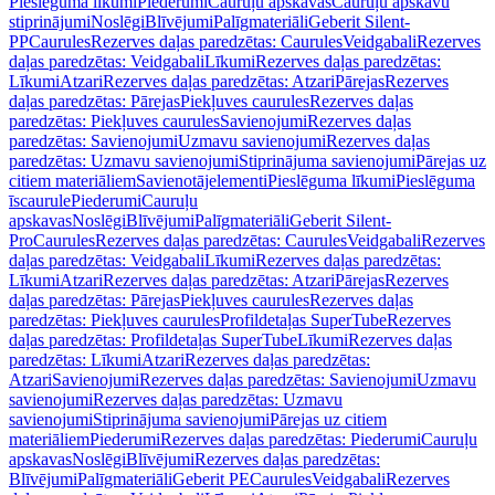
Pieslēguma līkumi
Piederumi
Cauruļu apskavas
Cauruļu apskavu
stiprinājumi
Noslēgi
Blīvējumi
Palīgmateriāli
Geberit Silent-
PP
Caurules
Rezerves daļas paredzētas: Caurules
Veidgabali
Rezerves
daļas paredzētas: Veidgabali
Līkumi
Rezerves daļas paredzētas:
Līkumi
Atzari
Rezerves daļas paredzētas: Atzari
Pārejas
Rezerves
daļas paredzētas: Pārejas
Piekļuves caurules
Rezerves daļas
paredzētas: Piekļuves caurules
Savienojumi
Rezerves daļas
paredzētas: Savienojumi
Uzmavu savienojumi
Rezerves daļas
paredzētas: Uzmavu savienojumi
Stiprinājuma savienojumi
Pārejas uz
citiem materiāliem
Savienotājelementi
Pieslēguma līkumi
Pieslēguma
īscaurule
Piederumi
Cauruļu
apskavas
Noslēgi
Blīvējumi
Palīgmateriāli
Geberit Silent-
Pro
Caurules
Rezerves daļas paredzētas: Caurules
Veidgabali
Rezerves
daļas paredzētas: Veidgabali
Līkumi
Rezerves daļas paredzētas:
Līkumi
Atzari
Rezerves daļas paredzētas: Atzari
Pārejas
Rezerves
daļas paredzētas: Pārejas
Piekļuves caurules
Rezerves daļas
paredzētas: Piekļuves caurules
Profildetaļas SuperTube
Rezerves
daļas paredzētas: Profildetaļas SuperTube
Līkumi
Rezerves daļas
paredzētas: Līkumi
Atzari
Rezerves daļas paredzētas:
Atzari
Savienojumi
Rezerves daļas paredzētas: Savienojumi
Uzmavu
savienojumi
Rezerves daļas paredzētas: Uzmavu
savienojumi
Stiprinājuma savienojumi
Pārejas uz citiem
materiāliem
Piederumi
Rezerves daļas paredzētas: Piederumi
Cauruļu
apskavas
Noslēgi
Blīvējumi
Rezerves daļas paredzētas:
Blīvējumi
Palīgmateriāli
Geberit PE
Caurules
Veidgabali
Rezerves