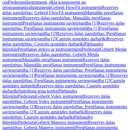
cm
Piederumi
Instrumenti, tīkla komponenti un
programmatūra
Instrumenti
Geberit FlowFit instrumenti
Rezerves
daļas paredzētas: Geberit FlowFit instrumenti
Manuālās presēšanas
instrumenti
Rezerves daļas paredzētas: Manuālās presēšanas
instrumenti
Presēšanas instrumentu savietojamība [1]
Rezerves daļas
paredzētas: Presēšanas instrumentu savietojamība [1]
Presēšanas
instrumentu savietojamība [2]
Rezerves daļas paredzētas: Presēšanas
instrumentu savietojamība [2]
Cauruļu apstrādes darbarīki
Rezerves
daļas paredzētas: Cauruļu apstrādes darbarīki
Pārbaudes
līdzeklis
Presēšanas ierīces ar instrumentiem
Piederumi
Geberit Mepla
instrumenti
Rezerves daļas paredzētas: Geberit Mepla
instrumenti
Manuālās presēšanas instrumenti
Rezerves daļas
paredzētas: Manuālās presēšanas instrumenti
Presēšanas instrumentu
savienojamība [1]
Rezerves daļas paredzētas: Presēšanas instrumentu
savienojamība [1]
Presēšanas instrumentu savienojamība [2]
Rezerves
daļas paredzētas: Presēšanas instrumentu savienojamība [2]
Cauruļu
apstrādes darbarīki
Rezerves daļas paredzētas: Cauruļu apstrādes
darbarīki
Spiediena testa korķis
Pārbaudes
līdzeklis
Piederumi
Geberit Volex instrumenti
Rezerves daļas
paredzētas: Geberit Volex instrumenti
Presēšanas instrumentu
savienojamība [2]
Rezerves daļas paredzētas: Presēšanas instrumentu
savienojamība [2]
Cauruļu apstrādes darbarīki
Rezerves daļas
paredzētas: Cauruļu apstrādes darbarīki
Pārbaudes
līdzeklis
Piederumi
Geberit Mapress instrumenti
Rezerves daļas
paredzētas: Geberit Mapress instrumenti
Presēšanas instrumentu