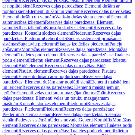
elementi
Rezerves daļas paredzētas: Pisuāru elementi
Elementi dušām
ar noplūdi sienā
Rezerves daļas paredzētas: Elementi dušām ar
noplūdi sienā
Elementi dušām un vannām
Rezerves daļas paredzētas:
Elementi dušām un vannām
Walk-in dušas sienu elementi
Elementi
saimniecības izlietnēm
Rezerves daļas paredzētas: Elementi
saimniecības izlietnēm
Konsoļu slodzes elementi
Rezerves daļas
paredzētas: Konsoļu slodzes elementi
Piederumi
Rezerves daļas
paredzētas: Piederumi
Geberit GIS
Sienas sistēmas
Stiprināšanas
sistēmas
Sagatavju piederumi
Skaņas izolācijas piederumi
Paneļu
apšuvums
Montāžas elementi
Rezerves daļas paredzētas: Montāžas
elementi
Tualetes podu elementi
Rezerves daļas paredzētas: Tualetes
podu elementi
Izlietņu elementi
Rezerves daļas paredzētas: Izlietņu
elementi
Bidē elementi
Rezerves daļas paredzētas: Bidē
elementi
Pisuāru elementi
Rezerves daļas paredzētas: Pisuāru
elementi
Elementi dušām arar noplūdi sienā
Rezerves daļas
paredzētas: Elementi dušām arar noplūdi sienā
Elementi maisītājiem
un ierīcēm
Rezerves daļas paredzētas: Elementi maisītājiem un
ierīcēm
Elementi veļas un trauku mazgājamām mašīnām
Rezerves
daļas paredzētas: Elementi veļas un trauku mazgājamām
mašīnām
Konsoļu slodzes elementi
Piederumi
Rezerves daļas
paredzētas: Piederumi
Piederumi
Rezerves daļas paredzētas:
Piederumi
Sistēmas sienām
Rezerves daļas paredzētas: Sistēmas
sienām
Padeves sistēmām
Ūdens novadei
Geberit Kombifix
Montāžas
elementi
Rezerves daļas paredzētas: Montāžas elementi
Tualetes podu
elementi
Rezerves daļas paredzētas: Tualetes podu elementi
Izlietņu