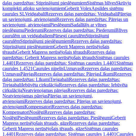
daļas paredzētas: Stiprinājumi pieslēgumiem
Sistēmas blīves
Skrūvju
komplekti atloku savienojumiem
Geberit Volex
Apsildes sistēmu
caurules SL
Veidgabali
Rezerves daļas paredzētas: Veidgabali
Pārejas
un savienojumi, atvienojami
Rezerves daļas paredzētas: Pārejas un
savienojumi, atvienojami
Pieslēgumi
Sadalītājs ar vītnes
pieslēgumu
Piederumi
Rezerves daļas paredzētas: Piederumi
Blīves
caurulēm un veidgabaliem
Pārsegi caurulēm
Stiprinājumi
caurulēm
Stiprinājumi pieslēgumiem
Rezerves daļas paredzētas:
Stiprinājumi pieslēgumiem
Geberit Mapress nerūsējošais
tērauds
Geberit Mapress nerūsējošais tērauds
Rezerves daļas
paredzētas: Geberit Mapress nerūsējošais tērauds
Sistēmas caurules
1.4401
Rezerves daļas paredzētas: Sistēmas caurules 1.4401
Sistēmas
caurules 1.4521
Caurules nipelis
Uzmavas
Rezerves daļas paredzētas:
Uzmavas
Pārejas
Rezerves daļas paredzētas: Pārejas
Līkumi
Rezerves
daļas paredzētas: Līkumi
Trejgabali
Rezerves daļas paredzētas:
Trejgabali
Iebūvēta cirkulācija
Rezerves daļas paredzētas: Iebūvēta
cirkulācija
Neatvienojamas pārejas
Rezerves daļas paredzētas:
Neatvienojamas pārejas
Pārejas un savienojumi,
atvienojami
Rezerves daļas paredzētas: Pārejas un savienojumi,
atvienojami
Kompensatori
Rezerves daļas paredzētas:
Kompensatori
Noslēgi
Rezerves daļas paredzētas:
Noslēgi
Pieslēgumi
Rezerves daļas paredzētas: Pieslēgumi
Geberit
Mapress nerūsējošais tērauds, gāze
Rezerves daļas paredzētas:
Geberit Mapress nerūsējošais tērauds, gāze
Sistēmas caurules
1.4401
Rezerves daļas paredzētas: Sistēmas caurules 1.4401
Caurules