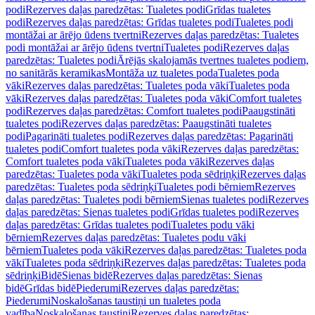
podi
Rezerves daļas paredzētas: Tualetes podi
Grīdas tualetes
podi
Rezerves daļas paredzētas: Grīdas tualetes podi
Tualetes podi
montāžai ar ārējo ūdens tvertni
Rezerves daļas paredzētas: Tualetes
podi montāžai ar ārējo ūdens tvertni
Tualetes podi
Rezerves daļas
paredzētas: Tualetes podi
Ārējās skalojamās tvertnes tualetes podiem,
no sanitārās keramikas
Montāža uz tualetes poda
Tualetes poda
vāki
Rezerves daļas paredzētas: Tualetes poda vāki
Tualetes poda
vāki
Rezerves daļas paredzētas: Tualetes poda vāki
Comfort tualetes
podi
Rezerves daļas paredzētas: Comfort tualetes podi
Paaugstināti
tualetes podi
Rezerves daļas paredzētas: Paaugstināti tualetes
podi
Pagarināti tualetes podi
Rezerves daļas paredzētas: Pagarināti
tualetes podi
Comfort tualetes poda vāki
Rezerves daļas paredzētas:
Comfort tualetes poda vāki
Tualetes poda vāki
Rezerves daļas
paredzētas: Tualetes poda vāki
Tualetes poda sēdriņķi
Rezerves daļas
paredzētas: Tualetes poda sēdriņķi
Tualetes podi bērniem
Rezerves
daļas paredzētas: Tualetes podi bērniem
Sienas tualetes podi
Rezerves
daļas paredzētas: Sienas tualetes podi
Grīdas tualetes podi
Rezerves
daļas paredzētas: Grīdas tualetes podi
Tualetes podu vāki
bērniem
Rezerves daļas paredzētas: Tualetes podu vāki
bērniem
Tualetes poda vāki
Rezerves daļas paredzētas: Tualetes poda
vāki
Tualetes poda sēdriņķi
Rezerves daļas paredzētas: Tualetes poda
sēdriņķi
Bidē
Sienas bidē
Rezerves daļas paredzētas: Sienas
bidē
Grīdas bidē
Piederumi
Rezerves daļas paredzētas:
Piederumi
Noskalošanas taustiņi un tualetes poda
vadība
Noskalošanas taustiņi
Rezerves daļas paredzētas: