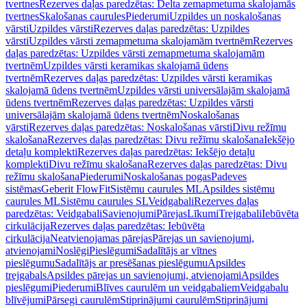
tvertnes
Rezerves daļas paredzētas: Delta zemapmetuma skalojamās
tvertnes
Skalošanas caurules
Piederumi
Uzpildes un noskalošanas
vārsti
Uzpildes vārsti
Rezerves daļas paredzētas: Uzpildes
vārsti
Uzpildes vārsti zemapmetuma skalojamām tvertnēm
Rezerves
daļas paredzētas: Uzpildes vārsti zemapmetuma skalojamām
tvertnēm
Uzpildes vārsti keramikas skalojamā ūdens
tvertnēm
Rezerves daļas paredzētas: Uzpildes vārsti keramikas
skalojamā ūdens tvertnēm
Uzpildes vārsti universālajām skalojamā
ūdens tvertnēm
Rezerves daļas paredzētas: Uzpildes vārsti
universālajām skalojamā ūdens tvertnēm
Noskalošanas
vārsti
Rezerves daļas paredzētas: Noskalošanas vārsti
Divu režīmu
skalošana
Rezerves daļas paredzētas: Divu režīmu skalošana
Iekšējo
detaļu komplekti
Rezerves daļas paredzētas: Iekšējo detaļu
komplekti
Divu režīmu skalošana
Rezerves daļas paredzētas: Divu
režīmu skalošana
Piederumi
Noskalošanas pogas
Padeves
sistēmas
Geberit FlowFit
Sistēmu caurules ML
Apsildes sistēmu
caurules ML
Sistēmu caurules SL
Veidgabali
Rezerves daļas
paredzētas: Veidgabali
Savienojumi
Pārejas
Līkumi
Trejgabali
Iebūvēta
cirkulācija
Rezerves daļas paredzētas: Iebūvēta
cirkulācija
Neatvienojamas pārejas
Pārejas un savienojumi,
atvienojami
Noslēgi
Pieslēgumi
Sadalītājs ar vītnes
pieslēgumu
Sadalītājs ar presēšanas pieslēgumu
Apsildes
trejgabals
Apsildes pārejas un savienojumi, atvienojami
Apsildes
pieslēgumi
Piederumi
Blīves caurulēm un veidgabaliem
Veidgabalu
blīvējumi
Pārsegi caurulēm
Stiprinājumi caurulēm
Stiprinājumi