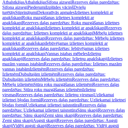
Atbalstkājas
Atbalstkājas
Sifona aizsegi
Rezerves daļas paredzētas:
Sifona aizsegi
Piederumi
Izplūdes vāciņš
Dvieļu
turētājs
Stiprinājumi
Dekoratīvās apmales
Izlietnes komplekti ar
apakšskapi
Roku mazgāšanas izlietnes komplekti ar
apakšskapi
Rezerves daļas paredzētas: Roku mazgāšanas izlietnes
komplekti ar apakšskapi
Izlietnes komplekti ar apakšskapi
Rezerves
daļas paredzētas: Izlietnes komplekti ar apakšskapi
Mēbeļu izlietnes
komplekti ar apakšskapi
Rezerves daļas paredzētas: Mēbeļu izlietnes
komplekti ar apakšskapi
Iebūvējamas izlietnes komplekti ar
apakšskapi
Rezerves daļas paredzētas: Iebūvējamas izlietnes
komplekti ar apakšskapi
Vannas istabas mēbeles
Izlietņu
apakšskapji
Rezerves daļas paredzētas: Izlietņu apakšskapji
Izlietnes
mazām vannas istabām
Rezerves daļas paredzētas: Izlietnes mazām
vannas istabām
Izlietnēm
Rezerves daļas paredzētas:
Izlietnēm
Dubultajām izlietnēm
Rezerves daļas paredzētas:
Dubultajām izlietnēm
Mēbeļu izlietnēm
Rezerves daļas paredzētas:
Mēbeļu izlietnēm
Stūra roku mazgāšanas izlietnēm
Rezerves daļas
paredzētas: Stūra roku mazgāšanas izlietnēm
Izlietņu
virsmas
Rezerves daļas paredzētas: Izlietņu virsmas
Uzliekamai
izlietnei bļodas formā
Rezerves daļas paredzētas: Uzliekamai izlietnei
bļodas formā
Uzliekamai izlietnei taisnstūra
Rezerves daļas
paredzētas: Uzliekamai izlietnei taisnstūra
Sānu skapji
Rezerves daļas
paredzētas: Sānu skapji
Zemi sānu skapji
Rezerves daļas paredzētas:
Zemi sānu skapji
Augsti skapji
Rezerves daļas paredzētas: Augsti
skapji
Vidēji augsti skapji
Rezerves daļas paredzētas: Vidēji augsti