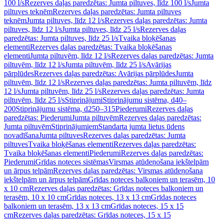
100 l/s
Rezerves daļas paredzētas: Jumta piltuves, līdz 100 l/s
Jumta
piltuves teknēm
Rezerves daļas paredzētas: Jumta piltuves
teknēm
Jumta piltuves, līdz 12 l/s
Rezerves daļas paredzētas: Jumta
piltuves, līdz 12 l/s
Jumta piltuves, līdz 25 l/s
Rezerves daļas
paredzētas: Jumta piltuves, līdz 25 l/s
Tvaika bloķēšanas
elementi
Rezerves daļas paredzētas: Tvaika bloķēšanas
elementi
Jumta piltuvēm, līdz 12 l/s
Rezerves daļas paredzētas: Jumta
piltuvēm, līdz 12 l/s
Jumta piltuvēm, līdz 25 l/s
Avārijas
pārplūdes
Rezerves daļas paredzētas: Avārijas pārplūdes
Jumta
piltuvēm, līdz 12 l/s
Rezerves daļas paredzētas: Jumta piltuvēm, līdz
12 l/s
Jumta piltuvēm, līdz 25 l/s
Rezerves daļas paredzētas: Jumta
piltuvēm, līdz 25 l/s
Stiprinājumi
Stiprinājumu sistēma, d40–
200
Stiprinājumu sistēma, d250–315
Piederumi
Rezerves daļas
paredzētas: Piederumi
Jumta piltuvēm
Rezerves daļas paredzētas:
Jumta piltuvēm
Stiprinājumiem
Standarta jumta lietus ūdens
novadīšana
Jumta piltuves
Rezerves daļas paredzētas: Jumta
piltuves
Tvaika bloķēšanas elementi
Rezerves daļas paredzētas:
Tvaika bloķēšanas elementi
Piederumi
Rezerves daļas paredzētas:
Piederumi
Grīdas noteces sistēmas
Virsmas atūdeņošana iekštelpām
un ārpus telpām
Rezerves daļas paredzētas: Virsmas atūdeņošana
iekštelpām un ārpus telpām
Grīdas noteces balkoniem un terasēm, 10
x 10 cm
Rezerves daļas paredzētas: Grīdas noteces balkoniem un
terasēm, 10 x 10 cm
Grīdas noteces, 13 x 13 cm
Grīdas noteces
balkoniem un terasēm, 13 x 13 cm
Grīdas noteces, 15 x 15
cm
Rezerves daļas paredzētas: Grīdas noteces, 15 x 15