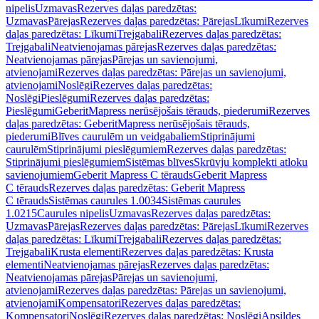
nipelis
Uzmavas
Rezerves daļas paredzētas:
Uzmavas
Pārejas
Rezerves daļas paredzētas: Pārejas
Līkumi
Rezerves
daļas paredzētas: Līkumi
Trejgabali
Rezerves daļas paredzētas:
Trejgabali
Neatvienojamas pārejas
Rezerves daļas paredzētas:
Neatvienojamas pārejas
Pārejas un savienojumi,
atvienojami
Rezerves daļas paredzētas: Pārejas un savienojumi,
atvienojami
Noslēgi
Rezerves daļas paredzētas:
Noslēgi
Pieslēgumi
Rezerves daļas paredzētas:
Pieslēgumi
GeberitMapress nerūsējošais tērauds, piederumi
Rezerves
daļas paredzētas: GeberitMapress nerūsējošais tērauds,
piederumi
Blīves caurulēm un veidgabaliem
Stiprinājumi
caurulēm
Stiprinājumi pieslēgumiem
Rezerves daļas paredzētas:
Stiprinājumi pieslēgumiem
Sistēmas blīves
Skrūvju komplekti atloku
savienojumiem
Geberit Mapress C tērauds
Geberit Mapress
C tērauds
Rezerves daļas paredzētas: Geberit Mapress
C tērauds
Sistēmas caurules 1.0034
Sistēmas caurules
1.0215
Caurules nipelis
Uzmavas
Rezerves daļas paredzētas:
Uzmavas
Pārejas
Rezerves daļas paredzētas: Pārejas
Līkumi
Rezerves
daļas paredzētas: Līkumi
Trejgabali
Rezerves daļas paredzētas:
Trejgabali
Krusta elementi
Rezerves daļas paredzētas: Krusta
elementi
Neatvienojamas pārejas
Rezerves daļas paredzētas:
Neatvienojamas pārejas
Pārejas un savienojumi,
atvienojami
Rezerves daļas paredzētas: Pārejas un savienojumi,
atvienojami
Kompensatori
Rezerves daļas paredzētas:
Kompensatori
Noslēgi
Rezerves daļas paredzētas: Noslēgi
Apsildes