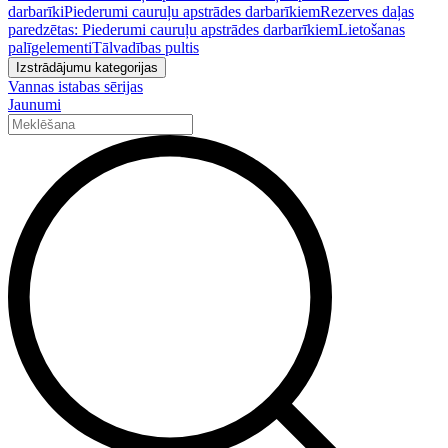
darbarīki
Piederumi cauruļu apstrādes darbarīkiem
Rezerves daļas
paredzētas: Piederumi cauruļu apstrādes darbarīkiem
Lietošanas
palīgelementi
Tālvadības pultis
Izstrādājumu kategorijas
Vannas istabas sērijas
Jaunumi