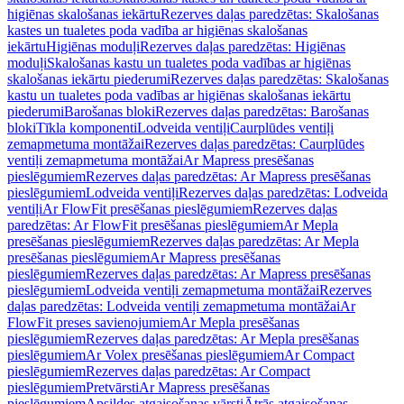
higiēnas skalošanas iekārtu
Rezerves daļas paredzētas: Skalošanas
kastes un tualetes poda vadība ar higiēnas skalošanas
iekārtu
Higiēnas moduļi
Rezerves daļas paredzētas: Higiēnas
moduļi
Skalošanas kastu un tualetes poda vadības ar higiēnas
skalošanas iekārtu piederumi
Rezerves daļas paredzētas: Skalošanas
kastu un tualetes poda vadības ar higiēnas skalošanas iekārtu
piederumi
Barošanas bloki
Rezerves daļas paredzētas: Barošanas
bloki
Tīkla komponenti
Lodveida ventiļi
Caurplūdes ventiļi
zemapmetuma montāžai
Rezerves daļas paredzētas: Caurplūdes
ventiļi zemapmetuma montāžai
Ar Mapress presēšanas
pieslēgumiem
Rezerves daļas paredzētas: Ar Mapress presēšanas
pieslēgumiem
Lodveida ventiļi
Rezerves daļas paredzētas: Lodveida
ventiļi
Ar FlowFit presēšanas pieslēgumiem
Rezerves daļas
paredzētas: Ar FlowFit presēšanas pieslēgumiem
Ar Mepla
presēšanas pieslēgumiem
Rezerves daļas paredzētas: Ar Mepla
presēšanas pieslēgumiem
Ar Mapress presēšanas
pieslēgumiem
Rezerves daļas paredzētas: Ar Mapress presēšanas
pieslēgumiem
Lodveida ventiļi zemapmetuma montāžai
Rezerves
daļas paredzētas: Lodveida ventiļi zemapmetuma montāžai
Ar
FlowFit preses savienojumiem
Ar Mepla presēšanas
pieslēgumiem
Rezerves daļas paredzētas: Ar Mepla presēšanas
pieslēgumiem
Ar Volex presēšanas pieslēgumiem
Ar Compact
pieslēgumiem
Rezerves daļas paredzētas: Ar Compact
pieslēgumiem
Pretvārsti
Ar Mapress presēšanas
pieslēgumiem
Apsildes atgaisošanas vārsti
Ātrās atgaisošanas