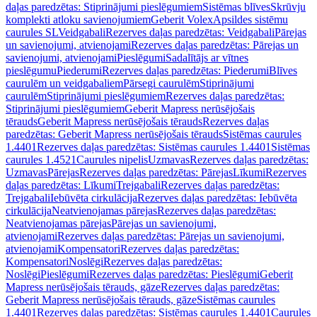
daļas paredzētas: Stiprinājumi pieslēgumiem
Sistēmas blīves
Skrūvju
komplekti atloku savienojumiem
Geberit Volex
Apsildes sistēmu
caurules SL
Veidgabali
Rezerves daļas paredzētas: Veidgabali
Pārejas
un savienojumi, atvienojami
Rezerves daļas paredzētas: Pārejas un
savienojumi, atvienojami
Pieslēgumi
Sadalītājs ar vītnes
pieslēgumu
Piederumi
Rezerves daļas paredzētas: Piederumi
Blīves
caurulēm un veidgabaliem
Pārsegi caurulēm
Stiprinājumi
caurulēm
Stiprinājumi pieslēgumiem
Rezerves daļas paredzētas:
Stiprinājumi pieslēgumiem
Geberit Mapress nerūsējošais
tērauds
Geberit Mapress nerūsējošais tērauds
Rezerves daļas
paredzētas: Geberit Mapress nerūsējošais tērauds
Sistēmas caurules
1.4401
Rezerves daļas paredzētas: Sistēmas caurules 1.4401
Sistēmas
caurules 1.4521
Caurules nipelis
Uzmavas
Rezerves daļas paredzētas:
Uzmavas
Pārejas
Rezerves daļas paredzētas: Pārejas
Līkumi
Rezerves
daļas paredzētas: Līkumi
Trejgabali
Rezerves daļas paredzētas:
Trejgabali
Iebūvēta cirkulācija
Rezerves daļas paredzētas: Iebūvēta
cirkulācija
Neatvienojamas pārejas
Rezerves daļas paredzētas:
Neatvienojamas pārejas
Pārejas un savienojumi,
atvienojami
Rezerves daļas paredzētas: Pārejas un savienojumi,
atvienojami
Kompensatori
Rezerves daļas paredzētas:
Kompensatori
Noslēgi
Rezerves daļas paredzētas:
Noslēgi
Pieslēgumi
Rezerves daļas paredzētas: Pieslēgumi
Geberit
Mapress nerūsējošais tērauds, gāze
Rezerves daļas paredzētas:
Geberit Mapress nerūsējošais tērauds, gāze
Sistēmas caurules
1.4401
Rezerves daļas paredzētas: Sistēmas caurules 1.4401
Caurules