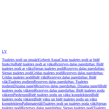
LV
Tualetes podi un pisuāri
Geberit AquaClean tualetes podi ar bidē
funkciju
Bidē tualetes podi ar vāku
Rezerves daļas paredzētas: Bidē
tualetes podi ar vāku
Sienas tualetes podi
Rezerves daļas paredzētas:
Sienas tualetes podi
Grīdas tualetes podi
Rezerves daļas paredzētas:
Grīdas tualetes podi
Bidē vāki
Rezerves daļas paredzētas: Bidē
vāki
Tualetes podiem
Rezerves daļas paredzētas: Tualetes
podiem
Dizaina paneļi
Rezerves daļas paredzētas: Dizaina paneļi
Bidē
tualetes podu vākiem
Rezerves daļas paredzētas: Bidē tualetes podu
vākiem
Piederumi
Bidē tualetes podu un vāku komplektiem
Bidē
tualetes podu vākiem
Bidē vāku un bidē tualetes podu un vāku
komplektiem
Palīgmateriāli
Tualetes podi un tualetes poda vāki
Sienas
tualetes podi
Rezerves daļas paredzētas: Sienas tualetes podi
Tualetes