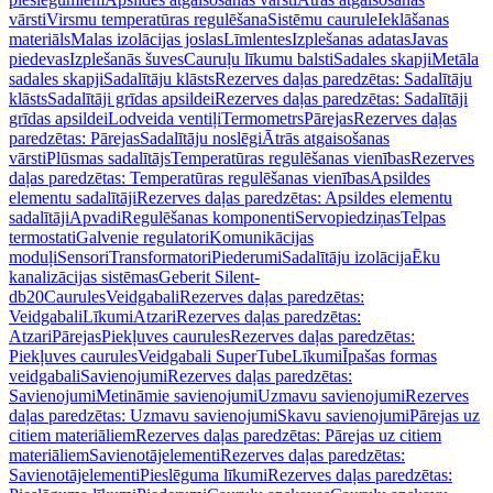
vārsti
Virsmu temperatūras regulēšana
Sistēmu caurule
Ieklāšanas
materiāls
Malas izolācijas joslas
Līmlentes
Izplešanas adatas
Javas
piedevas
Izplešanās šuves
Cauruļu līkumu balsti
Sadales skapji
Metāla
sadales skapji
Sadalītāju klāsts
Rezerves daļas paredzētas: Sadalītāju
klāsts
Sadalītāji grīdas apsildei
Rezerves daļas paredzētas: Sadalītāji
grīdas apsildei
Lodveida ventiļi
Termometrs
Pārejas
Rezerves daļas
paredzētas: Pārejas
Sadalītāju noslēgi
Ātrās atgaisošanas
vārsti
Plūsmas sadalītājs
Temperatūras regulēšanas vienības
Rezerves
daļas paredzētas: Temperatūras regulēšanas vienības
Apsildes
elementu sadalītāji
Rezerves daļas paredzētas: Apsildes elementu
sadalītāji
Apvadi
Regulēšanas komponenti
Servopiedziņas
Telpas
termostati
Galvenie regulatori
Komunikācijas
moduļi
Sensori
Transformatori
Piederumi
Sadalītāju izolācija
Ēku
kanalizācijas sistēmas
Geberit Silent-
db20
Caurules
Veidgabali
Rezerves daļas paredzētas:
Veidgabali
Līkumi
Atzari
Rezerves daļas paredzētas:
Atzari
Pārejas
Piekļuves caurules
Rezerves daļas paredzētas:
Piekļuves caurules
Veidgabali SuperTube
Līkumi
Īpašas formas
veidgabali
Savienojumi
Rezerves daļas paredzētas:
Savienojumi
Metināmie savienojumi
Uzmavu savienojumi
Rezerves
daļas paredzētas: Uzmavu savienojumi
Skavu savienojumi
Pārejas uz
citiem materiāliem
Rezerves daļas paredzētas: Pārejas uz citiem
materiāliem
Savienotājelementi
Rezerves daļas paredzētas:
Savienotājelementi
Pieslēguma līkumi
Rezerves daļas paredzētas: