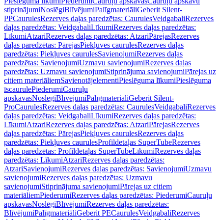
Pieslēguma līkumi
Piederumi
Cauruļu apskavas
Cauruļu apskavu
stiprinājumi
Noslēgi
Blīvējumi
Palīgmateriāli
Geberit Silent-
PP
Caurules
Rezerves daļas paredzētas: Caurules
Veidgabali
Rezerves
daļas paredzētas: Veidgabali
Līkumi
Rezerves daļas paredzētas:
Līkumi
Atzari
Rezerves daļas paredzētas: Atzari
Pārejas
Rezerves
daļas paredzētas: Pārejas
Piekļuves caurules
Rezerves daļas
paredzētas: Piekļuves caurules
Savienojumi
Rezerves daļas
paredzētas: Savienojumi
Uzmavu savienojumi
Rezerves daļas
paredzētas: Uzmavu savienojumi
Stiprinājuma savienojumi
Pārejas uz
citiem materiāliem
Savienotājelementi
Pieslēguma līkumi
Pieslēguma
īscaurule
Piederumi
Cauruļu
apskavas
Noslēgi
Blīvējumi
Palīgmateriāli
Geberit Silent-
Pro
Caurules
Rezerves daļas paredzētas: Caurules
Veidgabali
Rezerves
daļas paredzētas: Veidgabali
Līkumi
Rezerves daļas paredzētas:
Līkumi
Atzari
Rezerves daļas paredzētas: Atzari
Pārejas
Rezerves
daļas paredzētas: Pārejas
Piekļuves caurules
Rezerves daļas
paredzētas: Piekļuves caurules
Profildetaļas SuperTube
Rezerves
daļas paredzētas: Profildetaļas SuperTube
Līkumi
Rezerves daļas
paredzētas: Līkumi
Atzari
Rezerves daļas paredzētas:
Atzari
Savienojumi
Rezerves daļas paredzētas: Savienojumi
Uzmavu
savienojumi
Rezerves daļas paredzētas: Uzmavu
savienojumi
Stiprinājuma savienojumi
Pārejas uz citiem
materiāliem
Piederumi
Rezerves daļas paredzētas: Piederumi
Cauruļu
apskavas
Noslēgi
Blīvējumi
Rezerves daļas paredzētas:
Blīvējumi
Palīgmateriāli
Geberit PE
Caurules
Veidgabali
Rezerves