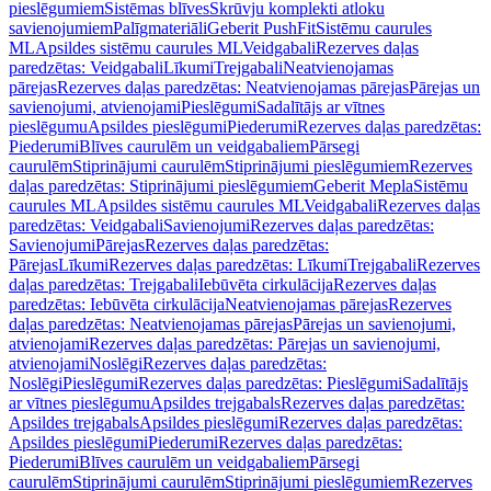
pieslēgumiem
Sistēmas blīves
Skrūvju komplekti atloku
savienojumiem
Palīgmateriāli
Geberit PushFit
Sistēmu caurules
ML
Apsildes sistēmu caurules ML
Veidgabali
Rezerves daļas
paredzētas: Veidgabali
Līkumi
Trejgabali
Neatvienojamas
pārejas
Rezerves daļas paredzētas: Neatvienojamas pārejas
Pārejas un
savienojumi, atvienojami
Pieslēgumi
Sadalītājs ar vītnes
pieslēgumu
Apsildes pieslēgumi
Piederumi
Rezerves daļas paredzētas:
Piederumi
Blīves caurulēm un veidgabaliem
Pārsegi
caurulēm
Stiprinājumi caurulēm
Stiprinājumi pieslēgumiem
Rezerves
daļas paredzētas: Stiprinājumi pieslēgumiem
Geberit Mepla
Sistēmu
caurules ML
Apsildes sistēmu caurules ML
Veidgabali
Rezerves daļas
paredzētas: Veidgabali
Savienojumi
Rezerves daļas paredzētas:
Savienojumi
Pārejas
Rezerves daļas paredzētas:
Pārejas
Līkumi
Rezerves daļas paredzētas: Līkumi
Trejgabali
Rezerves
daļas paredzētas: Trejgabali
Iebūvēta cirkulācija
Rezerves daļas
paredzētas: Iebūvēta cirkulācija
Neatvienojamas pārejas
Rezerves
daļas paredzētas: Neatvienojamas pārejas
Pārejas un savienojumi,
atvienojami
Rezerves daļas paredzētas: Pārejas un savienojumi,
atvienojami
Noslēgi
Rezerves daļas paredzētas:
Noslēgi
Pieslēgumi
Rezerves daļas paredzētas: Pieslēgumi
Sadalītājs
ar vītnes pieslēgumu
Apsildes trejgabals
Rezerves daļas paredzētas:
Apsildes trejgabals
Apsildes pieslēgumi
Rezerves daļas paredzētas:
Apsildes pieslēgumi
Piederumi
Rezerves daļas paredzētas:
Piederumi
Blīves caurulēm un veidgabaliem
Pārsegi
caurulēm
Stiprinājumi caurulēm
Stiprinājumi pieslēgumiem
Rezerves