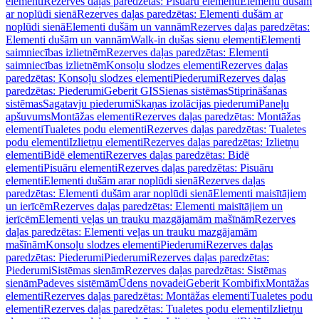
elementi
Rezerves daļas paredzētas: Pisuāru elementi
Elementi dušām
ar noplūdi sienā
Rezerves daļas paredzētas: Elementi dušām ar
noplūdi sienā
Elementi dušām un vannām
Rezerves daļas paredzētas:
Elementi dušām un vannām
Walk-in dušas sienu elementi
Elementi
saimniecības izlietnēm
Rezerves daļas paredzētas: Elementi
saimniecības izlietnēm
Konsoļu slodzes elementi
Rezerves daļas
paredzētas: Konsoļu slodzes elementi
Piederumi
Rezerves daļas
paredzētas: Piederumi
Geberit GIS
Sienas sistēmas
Stiprināšanas
sistēmas
Sagatavju piederumi
Skaņas izolācijas piederumi
Paneļu
apšuvums
Montāžas elementi
Rezerves daļas paredzētas: Montāžas
elementi
Tualetes podu elementi
Rezerves daļas paredzētas: Tualetes
podu elementi
Izlietņu elementi
Rezerves daļas paredzētas: Izlietņu
elementi
Bidē elementi
Rezerves daļas paredzētas: Bidē
elementi
Pisuāru elementi
Rezerves daļas paredzētas: Pisuāru
elementi
Elementi dušām arar noplūdi sienā
Rezerves daļas
paredzētas: Elementi dušām arar noplūdi sienā
Elementi maisītājiem
un ierīcēm
Rezerves daļas paredzētas: Elementi maisītājiem un
ierīcēm
Elementi veļas un trauku mazgājamām mašīnām
Rezerves
daļas paredzētas: Elementi veļas un trauku mazgājamām
mašīnām
Konsoļu slodzes elementi
Piederumi
Rezerves daļas
paredzētas: Piederumi
Piederumi
Rezerves daļas paredzētas:
Piederumi
Sistēmas sienām
Rezerves daļas paredzētas: Sistēmas
sienām
Padeves sistēmām
Ūdens novadei
Geberit Kombifix
Montāžas
elementi
Rezerves daļas paredzētas: Montāžas elementi
Tualetes podu
elementi
Rezerves daļas paredzētas: Tualetes podu elementi
Izlietņu