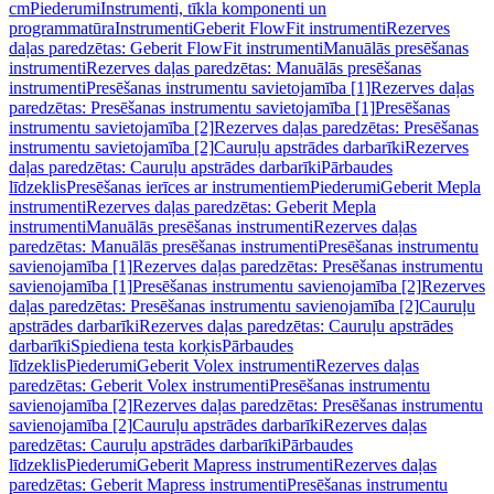
cm
Piederumi
Instrumenti, tīkla komponenti un
programmatūra
Instrumenti
Geberit FlowFit instrumenti
Rezerves
daļas paredzētas: Geberit FlowFit instrumenti
Manuālās presēšanas
instrumenti
Rezerves daļas paredzētas: Manuālās presēšanas
instrumenti
Presēšanas instrumentu savietojamība [1]
Rezerves daļas
paredzētas: Presēšanas instrumentu savietojamība [1]
Presēšanas
instrumentu savietojamība [2]
Rezerves daļas paredzētas: Presēšanas
instrumentu savietojamība [2]
Cauruļu apstrādes darbarīki
Rezerves
daļas paredzētas: Cauruļu apstrādes darbarīki
Pārbaudes
līdzeklis
Presēšanas ierīces ar instrumentiem
Piederumi
Geberit Mepla
instrumenti
Rezerves daļas paredzētas: Geberit Mepla
instrumenti
Manuālās presēšanas instrumenti
Rezerves daļas
paredzētas: Manuālās presēšanas instrumenti
Presēšanas instrumentu
savienojamība [1]
Rezerves daļas paredzētas: Presēšanas instrumentu
savienojamība [1]
Presēšanas instrumentu savienojamība [2]
Rezerves
daļas paredzētas: Presēšanas instrumentu savienojamība [2]
Cauruļu
apstrādes darbarīki
Rezerves daļas paredzētas: Cauruļu apstrādes
darbarīki
Spiediena testa korķis
Pārbaudes
līdzeklis
Piederumi
Geberit Volex instrumenti
Rezerves daļas
paredzētas: Geberit Volex instrumenti
Presēšanas instrumentu
savienojamība [2]
Rezerves daļas paredzētas: Presēšanas instrumentu
savienojamība [2]
Cauruļu apstrādes darbarīki
Rezerves daļas
paredzētas: Cauruļu apstrādes darbarīki
Pārbaudes
līdzeklis
Piederumi
Geberit Mapress instrumenti
Rezerves daļas
paredzētas: Geberit Mapress instrumenti
Presēšanas instrumentu