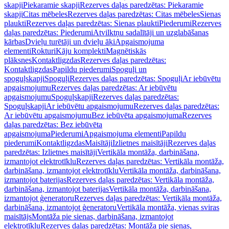
skapji
Piekaramie skapji
Rezerves daļas paredzētas: Piekaramie
skapji
Citas mēbeles
Rezerves daļas paredzētas: Citas mēbeles
Sienas
plaukti
Rezerves daļas paredzētas: Sienas plaukti
Piederumi
Rezerves
daļas paredzētas: Piederumi
Atvilktņu sadalītāji un uzglabāšanas
kārbas
Dvieļu turētāji un dvieļu āķi
Apgaismojuma
elementi
Rokturi
Kāju komplekti
Magnētiskās
plāksnes
Kontaktligzdas
Rezerves daļas paredzētas:
Kontaktligzdas
Papildu piederumi
Spoguļi un
spoguļskapji
Spoguļi
Rezerves daļas paredzētas: Spoguļi
Ar iebūvētu
apgaismojumu
Rezerves daļas paredzētas: Ar iebūvētu
apgaismojumu
Spoguļskapji
Rezerves daļas paredzētas:
Spoguļskapji
Ar iebūvētu apgaismojumu
Rezerves daļas paredzētas:
Ar iebūvētu apgaismojumu
Bez iebūvēta apgaismojuma
Rezerves
daļas paredzētas: Bez iebūvēta
apgaismojuma
Piederumi
Apgaismojuma elementi
Papildu
piederumi
Kontaktligzdas
Maisītāji
Izlietnes maisītāji
Rezerves daļas
paredzētas: Izlietnes maisītāji
Vertikāla montāža, darbināšana,
izmantojot elektrotīklu
Rezerves daļas paredzētas: Vertikāla montāža,
darbināšana, izmantojot elektrotīklu
Vertikāla montāža, darbināšana,
izmantojot baterijas
Rezerves daļas paredzētas: Vertikāla montāža,
darbināšana, izmantojot baterijas
Vertikāla montāža, darbināšana,
izmantojot ģeneratoru
Rezerves daļas paredzētas: Vertikāla montāža,
darbināšana, izmantojot ģeneratoru
Vertikāla montāža, vienas sviras
maisītājs
Montāža pie sienas, darbināšana, izmantojot
elektrotīklu
Rezerves daļas paredzētas: Montāža pie sienas,