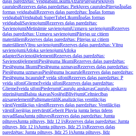
daļas paredzētas: Veidgabali
Līkumi
Atzari
Pārejas
Piekļuves
caurules
Rezerves daļas paredzētas: Piekļuves caurules
Pārejas
Īpašas
formas veidgabali
Rezerves daļas paredzētas: Īpašas formas
veidgabali
Veidgabali SuperTube
Līkumi
Īpašas formas
veidgabali
Savienojumi
Rezerves daļas paredzētas:
Savienojumi
Metināmie savienojumi
Uzmavu savienojumi
Rezerves
daļas paredzētas: Uzmavu savienojumi
Pārejas uz citiem
materiāliem
Rezerves daļas paredzētas: Pārejas uz citiem
materiāliem
Vītņu savienojumi
Rezerves daļas paredzētas: Vītņu
savienojumi
Atloka savienojumi
Atloka
adapteri
Savienotājelementi
Rezerves daļas paredzētas:
Savienotājelementi
Pieslēguma līkumi
Rezerves daļas paredzētas:
Pieslēguma līkumi
Pieslēguma uzmavas
Rezerves daļas paredzētas:
Pieslēguma uzmavas
Pieslēguma īscaurule
Rezerves daļas paredzētas:
Pieslēguma īscaurule
P veida sifoni
Rezerves daļas paredzētas: P
veida sifoni
Gliemežveida sifoni
Rezerves daļas paredzētas:
Gliemežveida sifoni
Piederumi
Cauruļu apskavas
Cauruļu apskavu
stiprinājumi
Balsta skavas
Noslēgi
Blīvējumi
Celtniecības
aizsargelementi
Palīgmateriāli
Kanalizācijas ventilācijas
vārsti
Ventilācijas vārsti
Rezerves daļas paredzētas: Ventilācijas
vārsti
Enerģijas pretvārsti
Geberit Pluvia jumta lietus ūdens
novadīšana
Jumta piltuves
Rezerves daļas paredzētas: Jumta
piltuves
Jumta piltuves, līdz 12 l/s
Rezerves daļas paredzētas: Jumta
piltuves, līdz 12 l/s
Jumta piltuves, līdz 25 l/s
Rezerves daļas
paredzētas: Jumta piltuves, līdz 25 l/s
Jumta piltuves, līdz