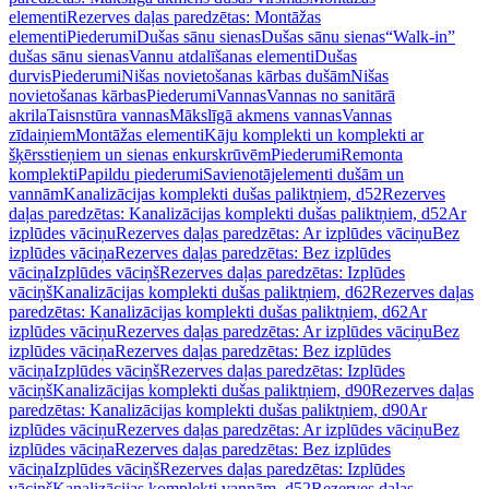
elementi
Rezerves daļas paredzētas: Montāžas
elementi
Piederumi
Dušas sānu sienas
Dušas sānu sienas
“Walk-in”
dušas sānu sienas
Vannu atdalīšanas elementi
Dušas
durvis
Piederumi
Nišas novietošanas kārbas dušām
Nišas
novietošanas kārbas
Piederumi
Vannas
Vannas no sanitārā
akrila
Taisnstūra vannas
Mākslīgā akmens vannas
Vannas
zīdaiņiem
Montāžas elementi
Kāju komplekti un komplekti ar
šķērsstieņiem un sienas enkurskrūvēm
Piederumi
Remonta
komplekti
Papildu piederumi
Savienotājelementi dušām un
vannām
Kanalizācijas komplekti dušas paliktņiem, d52
Rezerves
daļas paredzētas: Kanalizācijas komplekti dušas paliktņiem, d52
Ar
izplūdes vāciņu
Rezerves daļas paredzētas: Ar izplūdes vāciņu
Bez
izplūdes vāciņa
Rezerves daļas paredzētas: Bez izplūdes
vāciņa
Izplūdes vāciņš
Rezerves daļas paredzētas: Izplūdes
vāciņš
Kanalizācijas komplekti dušas paliktņiem, d62
Rezerves daļas
paredzētas: Kanalizācijas komplekti dušas paliktņiem, d62
Ar
izplūdes vāciņu
Rezerves daļas paredzētas: Ar izplūdes vāciņu
Bez
izplūdes vāciņa
Rezerves daļas paredzētas: Bez izplūdes
vāciņa
Izplūdes vāciņš
Rezerves daļas paredzētas: Izplūdes
vāciņš
Kanalizācijas komplekti dušas paliktņiem, d90
Rezerves daļas
paredzētas: Kanalizācijas komplekti dušas paliktņiem, d90
Ar
izplūdes vāciņu
Rezerves daļas paredzētas: Ar izplūdes vāciņu
Bez
izplūdes vāciņa
Rezerves daļas paredzētas: Bez izplūdes
vāciņa
Izplūdes vāciņš
Rezerves daļas paredzētas: Izplūdes
vāciņš
Kanalizācijas komplekti vannām, d52
Rezerves daļas