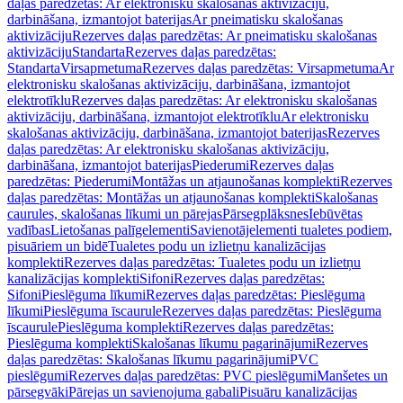
daļas paredzētas: Ar elektronisku skalošanas aktivizāciju,
darbināšana, izmantojot baterijas
Ar pneimatisku skalošanas
aktivizāciju
Rezerves daļas paredzētas: Ar pneimatisku skalošanas
aktivizāciju
Standarta
Rezerves daļas paredzētas:
Standarta
Virsapmetuma
Rezerves daļas paredzētas: Virsapmetuma
Ar
elektronisku skalošanas aktivizāciju, darbināšana, izmantojot
elektrotīklu
Rezerves daļas paredzētas: Ar elektronisku skalošanas
aktivizāciju, darbināšana, izmantojot elektrotīklu
Ar elektronisku
skalošanas aktivizāciju, darbināšana, izmantojot baterijas
Rezerves
daļas paredzētas: Ar elektronisku skalošanas aktivizāciju,
darbināšana, izmantojot baterijas
Piederumi
Rezerves daļas
paredzētas: Piederumi
Montāžas un atjaunošanas komplekti
Rezerves
daļas paredzētas: Montāžas un atjaunošanas komplekti
Skalošanas
caurules, skalošanas līkumi un pārejas
Pārsegplāksnes
Iebūvētas
vadības
Lietošanas palīgelementi
Savienotājelementi tualetes podiem,
pisuāriem un bidē
Tualetes podu un izlietņu kanalizācijas
komplekti
Rezerves daļas paredzētas: Tualetes podu un izlietņu
kanalizācijas komplekti
Sifoni
Rezerves daļas paredzētas:
Sifoni
Pieslēguma līkumi
Rezerves daļas paredzētas: Pieslēguma
līkumi
Pieslēguma īscaurule
Rezerves daļas paredzētas: Pieslēguma
īscaurule
Pieslēguma komplekti
Rezerves daļas paredzētas:
Pieslēguma komplekti
Skalošanas līkumu pagarinājumi
Rezerves
daļas paredzētas: Skalošanas līkumu pagarinājumi
PVC
pieslēgumi
Rezerves daļas paredzētas: PVC pieslēgumi
Manšetes un
pārsegvāki
Pārejas un savienojuma gabali
Pisuāru kanalizācijas