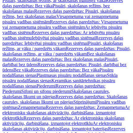
Pisuāri, skalošanas režīms, ar skalošanas malu
Bez vāka
Rezerves
daļas paredzētas: Bez vāka
Pisuāri, skalošanas režīms, bez
skalošanas malas
Rezerves daļas paredzētas: Pisuāri, skalošanas
režīms, bez skalošanas malas
Virsapmetuma vai zemapmetuma
pisuāru vadības sistēmām
Rezerves daļas paredzētas: Virsapmetuma
vai zemapmetuma pisuāru vadības sistēmām
Ar iebūvētu pisuāru
vadības sistēmu
Rezerves daļas paredzētas: Ar iebūvētu pisuāru
vadības sistēmu
Iebūvētai pisuāru vadības sistēmai
Rezerves daļas
paredzētas: Iebūvētai pisuāru vadības sistēmai
Pisuāri, skalošanas
režīms, ar vāku / paredzēts vākam
Rezerves daļas paredzētas: Pisuāri,
skalošanas režīms, ar vāku / paredzēts vākam
Bez skalošanas
malas
Rezerves daļas paredzētas: Bez skalošanas malas
Pisuāri,
darbībai bez ūdens
Rezerves daļas paredzētas: Pisuāri, darbībai bez
ūdens
Bez vāka
Rezerves daļas paredzētas: Bez vāka
Pisuāru
nodalīšanas sienas
Plastmasas pisuāru nodalīšanas sienas
Stikla
pisuāru nodalīšanas sienas
Keramikas sanitārtehnikas pisuāru
nodalīšanas sienas
Piederumi
Rezerves daļas paredzētas:
Piederumi
Sifoni un sifonu piederumi
Skalošanas caurules,
skalošanas līkumi un pārejas
Rezerves daļas paredzētas: Skalošanas
caurules, skalošanas līkumi un pārejas
Stiprinājumi
Pisuāru vadības
sistēmas
Zemapmetuma
Rezerves daļas paredzētas: Zemapmetuma
Ar
elektronisku skalošanas aktivizāciju, darbināšana, izmantojot
elektrotīklu
Rezerves daļas paredzētas: Ar elektronisku skalošanas
aktivizāciju, darbināšana, izmantojot elektrotīklu
Ar elektronisku
skalošanas aktivizāciju, darbināšana, izmantojot baterijas
Rezerves