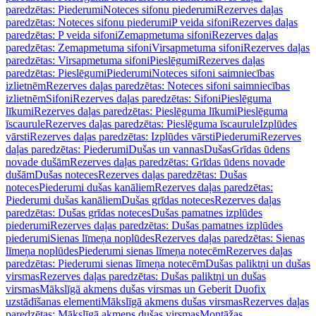
paredzētas: Piederumi
Noteces sifonu piederumi
Rezerves daļas
paredzētas: Noteces sifonu piederumi
P veida sifoni
Rezerves daļas
paredzētas: P veida sifoni
Zemapmetuma sifoni
Rezerves daļas
paredzētas: Zemapmetuma sifoni
Virsapmetuma sifoni
Rezerves daļas
paredzētas: Virsapmetuma sifoni
Pieslēgumi
Rezerves daļas
paredzētas: Pieslēgumi
Piederumi
Noteces sifoni saimniecības
izlietnēm
Rezerves daļas paredzētas: Noteces sifoni saimniecības
izlietnēm
Sifoni
Rezerves daļas paredzētas: Sifoni
Pieslēguma
līkumi
Rezerves daļas paredzētas: Pieslēguma līkumi
Pieslēguma
īscaurule
Rezerves daļas paredzētas: Pieslēguma īscaurule
Izplūdes
vārsti
Rezerves daļas paredzētas: Izplūdes vārsti
Piederumi
Rezerves
daļas paredzētas: Piederumi
Dušas un vannas
Dušas
Grīdas ūdens
novade dušām
Rezerves daļas paredzētas: Grīdas ūdens novade
dušām
Dušas noteces
Rezerves daļas paredzētas: Dušas
noteces
Piederumi dušas kanāliem
Rezerves daļas paredzētas:
Piederumi dušas kanāliem
Dušas grīdas noteces
Rezerves daļas
paredzētas: Dušas grīdas noteces
Dušas pamatnes izplūdes
piederumi
Rezerves daļas paredzētas: Dušas pamatnes izplūdes
piederumi
Sienas līmeņa noplūdes
Rezerves daļas paredzētas: Sienas
līmeņa noplūdes
Piederumi sienas līmeņa notecēm
Rezerves daļas
paredzētas: Piederumi sienas līmeņa notecēm
Dušas paliktņi un dušas
virsmas
Rezerves daļas paredzētas: Dušas paliktņi un dušas
virsmas
Mākslīgā akmens dušas virsmas un Geberit Duofix
uzstādīšanas elementi
Mākslīgā akmens dušas virsmas
Rezerves daļas
paredzētas: Mākslīgā akmens dušas virsmas
Montāžas