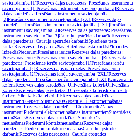
savienojamība [1]
Rezerves daļas paredzētas: Presēšanas instrumentu
savienojamība [1]
Presēšanas instrumentu savienojamība [2]
Rezerves
daļas paredzētas: Presēšanas instrumentu savienojamība
[2]
Presēšanas instrumentu savietojamība [2XL]
Rezerves daļas
paredzētas: Presēšanas instrumentu savietojamība [2XL]
Presēšanas
instrumentu savietojamība [3]
Rezerves daļas paredzētas: Presēšanas
instrumentu savietojamība [3]
Cauruļu apstrādes darbarīki
Rezerves
daļas paredzētas: Cauruļu apstrādes darbarīki
Spiediena testa
korķis
Rezerves daļas paredzētas: Spiediena testa korķis
Pārbaudes
līdzeklis
Piederumi
Presēšanas ierīces
Rezerves daļas paredzētas:
Presēšanas ierīces
Presēšanas ierīču savietojamība [1]
Rezerves daļas
paredzētas: Presēšanas ierīču savietojamība [1]
Presēšanas ierīču
savietojamība [2]
Rezerves daļas paredzētas: Presēšanas ierīču
savietojamība [2]
Presēšanas ierīču savietojamība [2XL]
Rezerves
daļas paredzētas: Presēšanas ierīču savietojamība [2XL]
Universālais
koferis
Rezerves daļas paredzētas: Universālais koferis
Universālais
koferis
Rezerves daļas paredzētas: Universālais koferis
Instrumenti
Geberit Silent-db20/Geberit PE
Rezerves daļas paredzētas:
Instrumenti Geberit Silent-db20/Geberit PE
Elektrometināšanas
instrumenti
Rezerves daļas paredzētas: Elektrometināšanas
instrumenti
Piederumi elektrometināšanas instrumentiem
Simetriskās
metināšanas
Rezerves daļas paredzētas: Simetriskās
metināšanas
Piederumi kontaktmetināšanas
Rezerves daļas
paredzētas: Piederumi kontaktmetināšanas
Cauruļu apstrādes
darbarīki
Rezerves daļas paredzētas: Cauruļu apstrādes