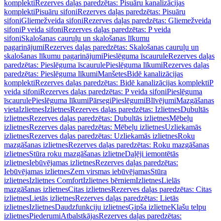
komplekti
Rezerves daļas paredzētas: Pisuāru kanalizācijas
komplekti
Pisuāru sifoni
Rezerves daļas paredzētas: Pisuāru
sifoni
Gliemežveida sifoni
Rezerves daļas paredzētas: Gliemežveida
sifoni
P veida sifoni
Rezerves daļas paredzētas: P veida
sifoni
Skalošanas cauruļu un skalošanas līkumu
pagarinājumi
Rezerves daļas paredzētas: Skalošanas cauruļu un
skalošanas līkumu pagarinājumi
Pieslēguma īscaurule
Rezerves daļas
paredzētas: Pieslēguma īscaurule
Pieslēguma līkumi
Rezerves daļas
paredzētas: Pieslēguma līkumi
Manšetes
Bidē kanalizācijas
komplekti
Rezerves daļas paredzētas: Bidē kanalizācijas komplekti
P
veida sifoni
Rezerves daļas paredzētas: P veida sifoni
Pieslēguma
īscaurule
Pieslēguma līkumi
Pārsegi
Pieslēgumi
Blīvējumi
Mazgāšanas
vieta
Izlietnes
Izlietnes
Rezerves daļas paredzētas: Izlietnes
Dubultās
izlietnes
Rezerves daļas paredzētas: Dubultās izlietnes
Mēbeļu
izlietnes
Rezerves daļas paredzētas: Mēbeļu izlietnes
Uzliekamās
izlietnes
Rezerves daļas paredzētas: Uzliekamās izlietnes
Roku
mazgāšanas izlietnes
Rezerves daļas paredzētas: Roku mazgāšanas
izlietnes
Stūra roku mazgāšanas izlietne
Daļēji iemontētās
izlietnes
Iebūvējamas izlietnes
Rezerves daļas paredzētas:
Iebūvējamas izlietnes
Zem virsmas iebūvējamas
Stūra
izlietnes
Izlietnes Comfort
Izlietnes bērniem
Izlietnes
Lielās
mazgāšanas izlietnes
Citas izlietnes
Rezerves daļas paredzētas: Citas
izlietnes
Lietās izlietnes
Rezerves daļas paredzētas: Lietās
izlietnes
Izlietnes
Daudzfunkciju izlietnes
Ģipša izlietne
Klašu telpu
izlietnes
Piederumi
Atbalstkājas
Rezerves daļas paredzētas: