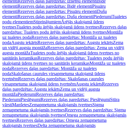
elementi
Rezerves daļas paredzētas: Izlietņu elementi
Bidē
elementi
Rezerves daļas paredzētas: Bidē elementi
Pisuāru
elementi
Rezerves daļas paredzētas: Pisuāru elementi
Dušu
elementi
Rezerves daļas paredzētas: Dušu elementi
Piederumi
Tualetes
podu elementiem
Stiprinājumiem
Ārējās skalojamā ūdens
tvertnes
Tualetes podu ārējās skalojamā ūdens tvertnes
Rezerves daļas
paredzētas: Tualetes podu ārējās skalojamā ūdens tvertnes
Montāža
uz tualetes poda
Rezerves daļas paredzētas: Montāža uz tualetes
poda
Augstu iekārts
Rezerves daļas paredzētas: Augstu iekārts
Zema
un vidēji augsta montāža
Rezerves daļas paredzētas: Zema un vidēji
augsta montāža
Tualetes podu ārējās skalojamā ūdens tvertnes no
sanitārās keramikas
Rezerves daļas paredzētas: Tualetes podu ārējās
skalojamā ūdens tvertnes no sanitārās keramikas
Montāža uz tualetes
poda
Rezerves daļas paredzētas: Montāža uz tualetes
poda
Skalošanas caurules virsapmetuma skalojamā ūdens
tvertnēm
Rezerves daļas paredzētas: Skalošanas caurules
virsapmetuma skalojamā ūdens tvertnēm
Augstu iekārts
Rezerves
daļas paredzētas: Augstu iekārts
Zema un vidēji augsta
montāža
Piederumi
Rezerves daļas paredzētas:
Piederumi
Pieslēgumi
Rezerves daļas paredzētas: Pieslēgumi
Stūra
vārsti
Manšetes
Zemapmetuma skalojamās tvertnes
Sigma
zemapmetuma skalojamās tvertnes
Rezerves daļas paredzētas: Sigma
zemapmetuma skalojamās tvertnes
Omega zemapmetuma skalojamās
tvertnes
Rezerves daļas paredzētas: Omega zemapmetuma
skalojamās tvertnes
Delta zemapmetuma skalojamās