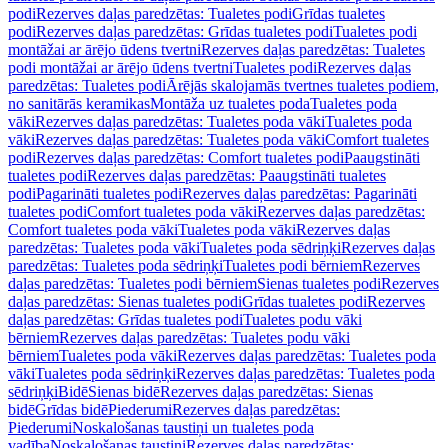
podi
Rezerves daļas paredzētas: Tualetes podi
Grīdas tualetes
podi
Rezerves daļas paredzētas: Grīdas tualetes podi
Tualetes podi
montāžai ar ārējo ūdens tvertni
Rezerves daļas paredzētas: Tualetes
podi montāžai ar ārējo ūdens tvertni
Tualetes podi
Rezerves daļas
paredzētas: Tualetes podi
Ārējās skalojamās tvertnes tualetes podiem,
no sanitārās keramikas
Montāža uz tualetes poda
Tualetes poda
vāki
Rezerves daļas paredzētas: Tualetes poda vāki
Tualetes poda
vāki
Rezerves daļas paredzētas: Tualetes poda vāki
Comfort tualetes
podi
Rezerves daļas paredzētas: Comfort tualetes podi
Paaugstināti
tualetes podi
Rezerves daļas paredzētas: Paaugstināti tualetes
podi
Pagarināti tualetes podi
Rezerves daļas paredzētas: Pagarināti
tualetes podi
Comfort tualetes poda vāki
Rezerves daļas paredzētas:
Comfort tualetes poda vāki
Tualetes poda vāki
Rezerves daļas
paredzētas: Tualetes poda vāki
Tualetes poda sēdriņķi
Rezerves daļas
paredzētas: Tualetes poda sēdriņķi
Tualetes podi bērniem
Rezerves
daļas paredzētas: Tualetes podi bērniem
Sienas tualetes podi
Rezerves
daļas paredzētas: Sienas tualetes podi
Grīdas tualetes podi
Rezerves
daļas paredzētas: Grīdas tualetes podi
Tualetes podu vāki
bērniem
Rezerves daļas paredzētas: Tualetes podu vāki
bērniem
Tualetes poda vāki
Rezerves daļas paredzētas: Tualetes poda
vāki
Tualetes poda sēdriņķi
Rezerves daļas paredzētas: Tualetes poda
sēdriņķi
Bidē
Sienas bidē
Rezerves daļas paredzētas: Sienas
bidē
Grīdas bidē
Piederumi
Rezerves daļas paredzētas:
Piederumi
Noskalošanas taustiņi un tualetes poda
vadība
Noskalošanas taustiņi
Rezerves daļas paredzētas: