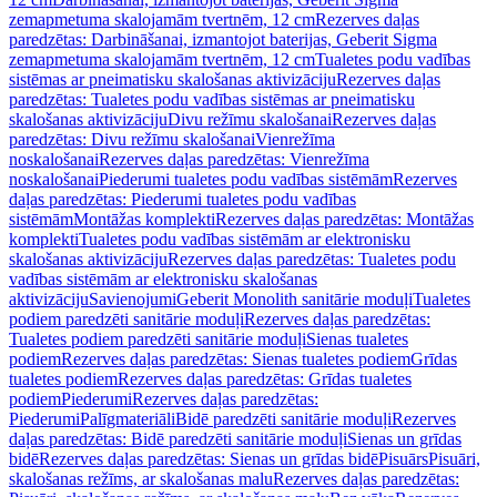
zemapmetuma skalojamām tvertnēm, 12 cm
Rezerves daļas
paredzētas: Darbināšanai, izmantojot baterijas, Geberit Sigma
zemapmetuma skalojamām tvertnēm, 12 cm
Tualetes podu vadības
sistēmas ar pneimatisku skalošanas aktivizāciju
Rezerves daļas
paredzētas: Tualetes podu vadības sistēmas ar pneimatisku
skalošanas aktivizāciju
Divu režīmu skalošanai
Rezerves daļas
paredzētas: Divu režīmu skalošanai
Vienrežīma
noskalošanai
Rezerves daļas paredzētas: Vienrežīma
noskalošanai
Piederumi tualetes podu vadības sistēmām
Rezerves
daļas paredzētas: Piederumi tualetes podu vadības
sistēmām
Montāžas komplekti
Rezerves daļas paredzētas: Montāžas
komplekti
Tualetes podu vadības sistēmām ar elektronisku
skalošanas aktivizāciju
Rezerves daļas paredzētas: Tualetes podu
vadības sistēmām ar elektronisku skalošanas
aktivizāciju
Savienojumi
Geberit Monolith sanitārie moduļi
Tualetes
podiem paredzēti sanitārie moduļi
Rezerves daļas paredzētas:
Tualetes podiem paredzēti sanitārie moduļi
Sienas tualetes
podiem
Rezerves daļas paredzētas: Sienas tualetes podiem
Grīdas
tualetes podiem
Rezerves daļas paredzētas: Grīdas tualetes
podiem
Piederumi
Rezerves daļas paredzētas:
Piederumi
Palīgmateriāli
Bidē paredzēti sanitārie moduļi
Rezerves
daļas paredzētas: Bidē paredzēti sanitārie moduļi
Sienas un grīdas
bidē
Rezerves daļas paredzētas: Sienas un grīdas bidē
Pisuārs
Pisuāri,
skalošanas režīms, ar skalošanas malu
Rezerves daļas paredzētas: