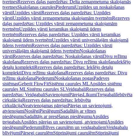
tvertnes
Rezerves daļas paredzētas: Delta zemapmetuma skalojamās
tvertnes
Skalošanas caurules
Piederumi
Uzpildes un noskalošanas
vārsti
Uzpildes vārsti
Rezerves daļas paredzētas: Uzpildes
vārsti
Uzpildes vārsti zemapmetuma skalojamām tvertnēm
Rezerves
daļas paredzētas: Uzpildes vārsti zemapmetuma skalojamām
tvertnēm
Uzpildes vārsti keramikas skalojamā ūdens
tvertnēm
Rezerves daļas paredzētas: Uzpildes vārsti keramikas
skalojamā ūdens tvertnēm
Uzpildes vārsti universālajām skalojamā
ūdens tvertnēm
Rezerves daļas paredzētas: Uzpildes vārsti
universālajām skalojamā ūdens tvertnēm
Noskalošanas
vārsti
Rezerves daļas paredzētas: Noskalošanas vārsti
Divu režīmu
skalošana
Rezerves daļas paredzētas: Divu režīmu skalošana
Iekšējo
detaļu komplekti
Rezerves daļas paredzētas: Iekšējo detaļu
komplekti
Divu režīmu skalošana
Rezerves daļas paredzētas: Divu
režīmu skalošana
Piederumi
Noskalošanas pogas
Padeves
sistēmas
Geberit FlowFit
Sistēmu caurules ML
Apsildes sistēmu
caurules ML
Sistēmu caurules SL
Veidgabali
Rezerves daļas
paredzētas: Veidgabali
Savienojumi
Pārejas
Līkumi
Trejgabali
Iebūvēta
cirkulācija
Rezerves daļas paredzētas: Iebūvēta
cirkulācija
Neatvienojamas pārejas
Pārejas un savienojumi,
atvienojami
Noslēgi
Pieslēgumi
Sadalītājs ar vītnes
pieslēgumu
Sadalītājs ar presēšanas pieslēgumu
Apsildes
trejgabals
Apsildes pārejas un savienojumi, atvienojami
Apsildes
pieslēgumi
Piederumi
Blīves caurulēm un veidgabaliem
Veidgabalu
blīvējumi
Pārsegi caurulēm
Stiprinājumi caurulēm
Stiprinājumi