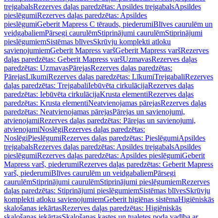
trejgabals
Rezerves daļas paredzētas: Apsildes trejgabals
Apsildes
pieslēgumi
Rezerves daļas paredzētas: Apsildes
pieslēgumi
Geberit Mapress C tērauds, piederumi
Blīves caurulēm un
veidgabaliem
Pārsegi caurulēm
Stiprinājumi caurulēm
Stiprinājumi
pieslēgumiem
Sistēmas blīves
Skrūvju komplekti atloku
savienojumiem
Geberit Mapress varš
Geberit Mapress varš
Rezerves
daļas paredzētas: Geberit Mapress varš
Uzmavas
Rezerves daļas
paredzētas: Uzmavas
Pārejas
Rezerves daļas paredzētas:
Pārejas
Līkumi
Rezerves daļas paredzētas: Līkumi
Trejgabali
Rezerves
daļas paredzētas: Trejgabali
Iebūvēta cirkulācija
Rezerves daļas
paredzētas: Iebūvēta cirkulācija
Krusta elementi
Rezerves daļas
paredzētas: Krusta elementi
Neatvienojamas pārejas
Rezerves daļas
paredzētas: Neatvienojamas pārejas
Pārejas un savienojumi,
atvienojami
Rezerves daļas paredzētas: Pārejas un savienojumi,
atvienojami
Noslēgi
Rezerves daļas paredzētas:
Noslēgi
Pieslēgumi
Rezerves daļas paredzētas: Pieslēgumi
Apsildes
trejgabals
Rezerves daļas paredzētas: Apsildes trejgabals
Apsildes
pieslēgumi
Rezerves daļas paredzētas: Apsildes pieslēgumi
Geberit
Mapress varš, piederumi
Rezerves daļas paredzētas: Geberit Mapress
varš, piederumi
Blīves caurulēm un veidgabaliem
Pārsegi
caurulēm
Stiprinājumi caurulēm
Stiprinājumi pieslēgumiem
Rezerves
daļas paredzētas: Stiprinājumi pieslēgumiem
Sistēmas blīves
Skrūvju
komplekti atloku savienojumiem
Geberit higiēnas sistēma
Higiēniskās
skalošanas iekārtas
Rezerves daļas paredzētas: Higiēniskās
skalošanas iekārtas
Skalošanas kastes un tualetes poda vadība ar