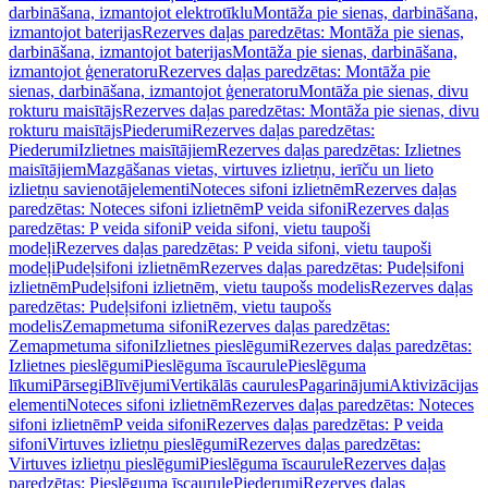
darbināšana, izmantojot elektrotīklu
Montāža pie sienas, darbināšana,
izmantojot baterijas
Rezerves daļas paredzētas: Montāža pie sienas,
darbināšana, izmantojot baterijas
Montāža pie sienas, darbināšana,
izmantojot ģeneratoru
Rezerves daļas paredzētas: Montāža pie
sienas, darbināšana, izmantojot ģeneratoru
Montāža pie sienas, divu
rokturu maisītājs
Rezerves daļas paredzētas: Montāža pie sienas, divu
rokturu maisītājs
Piederumi
Rezerves daļas paredzētas:
Piederumi
Izlietnes maisītājiem
Rezerves daļas paredzētas: Izlietnes
maisītājiem
Mazgāšanas vietas, virtuves izlietņu, ierīču un lieto
izlietņu savienotājelementi
Noteces sifoni izlietnēm
Rezerves daļas
paredzētas: Noteces sifoni izlietnēm
P veida sifoni
Rezerves daļas
paredzētas: P veida sifoni
P veida sifoni, vietu taupoši
modeļi
Rezerves daļas paredzētas: P veida sifoni, vietu taupoši
modeļi
Pudeļsifoni izlietnēm
Rezerves daļas paredzētas: Pudeļsifoni
izlietnēm
Pudeļsifoni izlietnēm, vietu taupošs modelis
Rezerves daļas
paredzētas: Pudeļsifoni izlietnēm, vietu taupošs
modelis
Zemapmetuma sifoni
Rezerves daļas paredzētas:
Zemapmetuma sifoni
Izlietnes pieslēgumi
Rezerves daļas paredzētas:
Izlietnes pieslēgumi
Pieslēguma īscaurule
Pieslēguma
līkumi
Pārsegi
Blīvējumi
Vertikālās caurules
Pagarinājumi
Aktivizācijas
elementi
Noteces sifoni izlietnēm
Rezerves daļas paredzētas: Noteces
sifoni izlietnēm
P veida sifoni
Rezerves daļas paredzētas: P veida
sifoni
Virtuves izlietņu pieslēgumi
Rezerves daļas paredzētas:
Virtuves izlietņu pieslēgumi
Pieslēguma īscaurule
Rezerves daļas
paredzētas: Pieslēguma īscaurule
Piederumi
Rezerves daļas