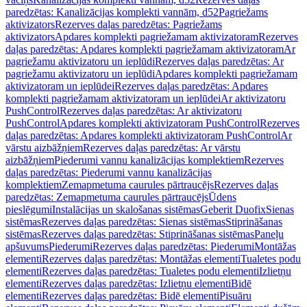
paredzētas: Kanalizācijas komplekti vannām, d52
Pagriežams
aktivizators
Rezerves daļas paredzētas: Pagriežams
aktivizators
Apdares komplekti pagriežamam aktivizatoram
Rezerves
daļas paredzētas: Apdares komplekti pagriežamam aktivizatoram
Ar
pagriežamu aktivizatoru un ieplūdi
Rezerves daļas paredzētas: Ar
pagriežamu aktivizatoru un ieplūdi
Apdares komplekti pagriežamam
aktivizatoram un ieplūdei
Rezerves daļas paredzētas: Apdares
komplekti pagriežamam aktivizatoram un ieplūdei
Ar aktivizatoru
PushControl
Rezerves daļas paredzētas: Ar aktivizatoru
PushControl
Apdares komplekti aktivizatoram PushControl
Rezerves
daļas paredzētas: Apdares komplekti aktivizatoram PushControl
Ar
vārstu aizbāžņiem
Rezerves daļas paredzētas: Ar vārstu
aizbāžņiem
Piederumi vannu kanalizācijas komplektiem
Rezerves
daļas paredzētas: Piederumi vannu kanalizācijas
komplektiem
Zemapmetuma caurules pārtraucējs
Rezerves daļas
paredzētas: Zemapmetuma caurules pārtraucējs
Ūdens
pieslēgumi
Instalācijas un skalošanas sistēmas
Geberit Duofix
Sienas
sistēmas
Rezerves daļas paredzētas: Sienas sistēmas
Stiprināšanas
sistēmas
Rezerves daļas paredzētas: Stiprināšanas sistēmas
Paneļu
apšuvums
Piederumi
Rezerves daļas paredzētas: Piederumi
Montāžas
elementi
Rezerves daļas paredzētas: Montāžas elementi
Tualetes podu
elementi
Rezerves daļas paredzētas: Tualetes podu elementi
Izlietņu
elementi
Rezerves daļas paredzētas: Izlietņu elementi
Bidē
elementi
Rezerves daļas paredzētas: Bidē elementi
Pisuāru