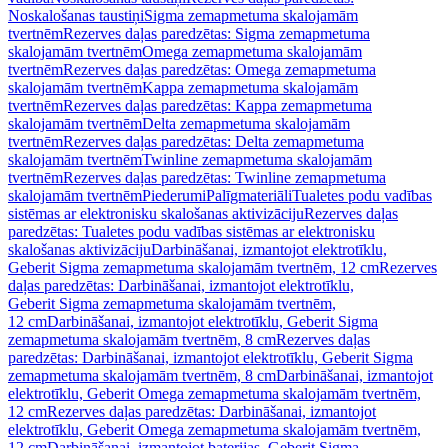
Noskalošanas taustiņi
Sigma zemapmetuma skalojamām
tvertnēm
Rezerves daļas paredzētas: Sigma zemapmetuma
skalojamām tvertnēm
Omega zemapmetuma skalojamām
tvertnēm
Rezerves daļas paredzētas: Omega zemapmetuma
skalojamām tvertnēm
Kappa zemapmetuma skalojamām
tvertnēm
Rezerves daļas paredzētas: Kappa zemapmetuma
skalojamām tvertnēm
Delta zemapmetuma skalojamām
tvertnēm
Rezerves daļas paredzētas: Delta zemapmetuma
skalojamām tvertnēm
Twinline zemapmetuma skalojamām
tvertnēm
Rezerves daļas paredzētas: Twinline zemapmetuma
skalojamām tvertnēm
Piederumi
Palīgmateriāli
Tualetes podu vadības
sistēmas ar elektronisku skalošanas aktivizāciju
Rezerves daļas
paredzētas: Tualetes podu vadības sistēmas ar elektronisku
skalošanas aktivizāciju
Darbināšanai, izmantojot elektrotīklu,
Geberit Sigma zemapmetuma skalojamām tvertnēm, 12 cm
Rezerves
daļas paredzētas: Darbināšanai, izmantojot elektrotīklu,
Geberit Sigma zemapmetuma skalojamām tvertnēm,
12 cm
Darbināšanai, izmantojot elektrotīklu, Geberit Sigma
zemapmetuma skalojamām tvertnēm, 8 cm
Rezerves daļas
paredzētas: Darbināšanai, izmantojot elektrotīklu, Geberit Sigma
zemapmetuma skalojamām tvertnēm, 8 cm
Darbināšanai, izmantojot
elektrotīklu, Geberit Omega zemapmetuma skalojamām tvertnēm,
12 cm
Rezerves daļas paredzētas: Darbināšanai, izmantojot
elektrotīklu, Geberit Omega zemapmetuma skalojamām tvertnēm,
12 cm
Darbināšanai, izmantojot baterijas, Geberit Sigma