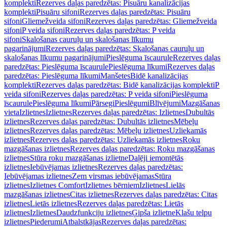
komplekti
Rezerves daļas paredzētas: Pisuāru kanalizācijas
komplekti
Pisuāru sifoni
Rezerves daļas paredzētas: Pisuāru
sifoni
Gliemežveida sifoni
Rezerves daļas paredzētas: Gliemežveida
sifoni
P veida sifoni
Rezerves daļas paredzētas: P veida
sifoni
Skalošanas cauruļu un skalošanas līkumu
pagarinājumi
Rezerves daļas paredzētas: Skalošanas cauruļu un
skalošanas līkumu pagarinājumi
Pieslēguma īscaurule
Rezerves daļas
paredzētas: Pieslēguma īscaurule
Pieslēguma līkumi
Rezerves daļas
paredzētas: Pieslēguma līkumi
Manšetes
Bidē kanalizācijas
komplekti
Rezerves daļas paredzētas: Bidē kanalizācijas komplekti
P
veida sifoni
Rezerves daļas paredzētas: P veida sifoni
Pieslēguma
īscaurule
Pieslēguma līkumi
Pārsegi
Pieslēgumi
Blīvējumi
Mazgāšanas
vieta
Izlietnes
Izlietnes
Rezerves daļas paredzētas: Izlietnes
Dubultās
izlietnes
Rezerves daļas paredzētas: Dubultās izlietnes
Mēbeļu
izlietnes
Rezerves daļas paredzētas: Mēbeļu izlietnes
Uzliekamās
izlietnes
Rezerves daļas paredzētas: Uzliekamās izlietnes
Roku
mazgāšanas izlietnes
Rezerves daļas paredzētas: Roku mazgāšanas
izlietnes
Stūra roku mazgāšanas izlietne
Daļēji iemontētās
izlietnes
Iebūvējamas izlietnes
Rezerves daļas paredzētas:
Iebūvējamas izlietnes
Zem virsmas iebūvējamas
Stūra
izlietnes
Izlietnes Comfort
Izlietnes bērniem
Izlietnes
Lielās
mazgāšanas izlietnes
Citas izlietnes
Rezerves daļas paredzētas: Citas
izlietnes
Lietās izlietnes
Rezerves daļas paredzētas: Lietās
izlietnes
Izlietnes
Daudzfunkciju izlietnes
Ģipša izlietne
Klašu telpu
izlietnes
Piederumi
Atbalstkājas
Rezerves daļas paredzētas: