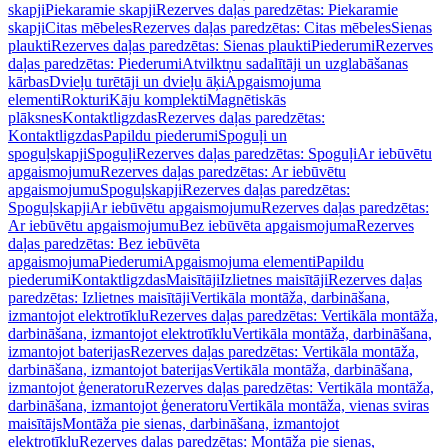
skapji
Piekaramie skapji
Rezerves daļas paredzētas: Piekaramie
skapji
Citas mēbeles
Rezerves daļas paredzētas: Citas mēbeles
Sienas
plaukti
Rezerves daļas paredzētas: Sienas plaukti
Piederumi
Rezerves
daļas paredzētas: Piederumi
Atvilktņu sadalītāji un uzglabāšanas
kārbas
Dvieļu turētāji un dvieļu āķi
Apgaismojuma
elementi
Rokturi
Kāju komplekti
Magnētiskās
plāksnes
Kontaktligzdas
Rezerves daļas paredzētas:
Kontaktligzdas
Papildu piederumi
Spoguļi un
spoguļskapji
Spoguļi
Rezerves daļas paredzētas: Spoguļi
Ar iebūvētu
apgaismojumu
Rezerves daļas paredzētas: Ar iebūvētu
apgaismojumu
Spoguļskapji
Rezerves daļas paredzētas:
Spoguļskapji
Ar iebūvētu apgaismojumu
Rezerves daļas paredzētas:
Ar iebūvētu apgaismojumu
Bez iebūvēta apgaismojuma
Rezerves
daļas paredzētas: Bez iebūvēta
apgaismojuma
Piederumi
Apgaismojuma elementi
Papildu
piederumi
Kontaktligzdas
Maisītāji
Izlietnes maisītāji
Rezerves daļas
paredzētas: Izlietnes maisītāji
Vertikāla montāža, darbināšana,
izmantojot elektrotīklu
Rezerves daļas paredzētas: Vertikāla montāža,
darbināšana, izmantojot elektrotīklu
Vertikāla montāža, darbināšana,
izmantojot baterijas
Rezerves daļas paredzētas: Vertikāla montāža,
darbināšana, izmantojot baterijas
Vertikāla montāža, darbināšana,
izmantojot ģeneratoru
Rezerves daļas paredzētas: Vertikāla montāža,
darbināšana, izmantojot ģeneratoru
Vertikāla montāža, vienas sviras
maisītājs
Montāža pie sienas, darbināšana, izmantojot
elektrotīklu
Rezerves daļas paredzētas: Montāža pie sienas,