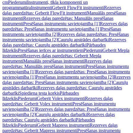
cm
Piederumi
Instrumenti, tīkla komponenti un
programmatūra
Instrumenti
Geberit FlowFit instrumenti
Rezerves
daļas paredzētas: Geberit FlowFit instrumenti
Manuālās presēšanas
instrumenti
Rezerves daļas paredzētas: Manuālās presēšanas
instrumenti
Presēšanas instrumentu savietojamība [1]
Rezerves daļas
paredzētas: Presēšanas instrumentu savietojamība [1]
Presēšanas
instrumentu savietojamība [2]
Rezerves daļas paredzētas: Presēšanas
instrumentu savietojamība [2]
Cauruļu apstrādes darbarīki
Rezerves
daļas paredzētas: Cauruļu apstrādes darbarīki
Pārbaudes
līdzeklis
Presēšanas ierīces ar instrumentiem
Piederumi
Geberit Mepla
instrumenti
Rezerves daļas paredzētas: Geberit Mepla
instrumenti
Manuālās presēšanas instrumenti
Rezerves daļas
paredzētas: Manuālās presēšanas instrumenti
Presēšanas instrumentu
savienojamība [1]
Rezerves daļas paredzētas: Presēšanas instrumentu
savienojamība [1]
Presēšanas instrumentu savienojamība [2]
Rezerves
daļas paredzētas: Presēšanas instrumentu savienojamība [2]
Cauruļu
apstrādes darbarīki
Rezerves daļas paredzētas: Cauruļu apstrādes
darbarīki
Spiediena testa korķis
Pārbaudes
līdzeklis
Piederumi
Geberit Volex instrumenti
Rezerves daļas
paredzētas: Geberit Volex instrumenti
Presēšanas instrumentu
savienojamība [2]
Rezerves daļas paredzētas: Presēšanas instrumentu
savienojamība [2]
Cauruļu apstrādes darbarīki
Rezerves daļas
paredzētas: Cauruļu apstrādes darbarīki
Pārbaudes
līdzeklis
Piederumi
Geberit Mapress instrumenti
Rezerves daļas
paredzētas: Geberit Mapress instrumenti
Presēšanas instrumentu