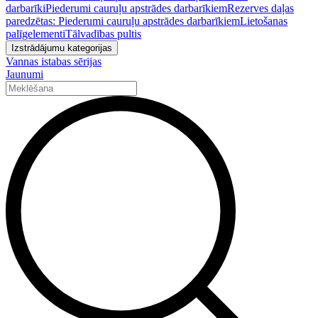
darbarīki
Piederumi cauruļu apstrādes darbarīkiem
Rezerves daļas
paredzētas: Piederumi cauruļu apstrādes darbarīkiem
Lietošanas
palīgelementi
Tālvadības pultis
Izstrādājumu kategorijas
Vannas istabas sērijas
Jaunumi