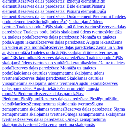
elementi
Rezerves daļas paredzētas: Izlietņu elementi
Bidē
elementi
Rezerves daļas paredzētas: Bidē elementi
Pisuāru
elementi
Rezerves daļas paredzētas: Pisuāru elementi
Dušu
elementi
Rezerves daļas paredzētas: Dušu elementi
Piederumi
Tualetes
podu elementiem
Stiprinājumiem
Ārējās skalojamā ūdens
tvertnes
Tualetes podu ārējās skalojamā ūdens tvertnes
Rezerves daļas
paredzētas: Tualetes podu ārējās skalojamā ūdens tvertnes
Montāža
uz tualetes poda
Rezerves daļas paredzētas: Montāža uz tualetes
poda
Augstu iekārts
Rezerves daļas paredzētas: Augstu iekārts
Zema
un vidēji augsta montāža
Rezerves daļas paredzētas: Zema un vidēji
augsta montāža
Tualetes podu ārējās skalojamā ūdens tvertnes no
sanitārās keramikas
Rezerves daļas paredzētas: Tualetes podu ārējās
skalojamā ūdens tvertnes no sanitārās keramikas
Montāža uz tualetes
poda
Rezerves daļas paredzētas: Montāža uz tualetes
poda
Skalošanas caurules virsapmetuma skalojamā ūdens
tvertnēm
Rezerves daļas paredzētas: Skalošanas caurules
virsapmetuma skalojamā ūdens tvertnēm
Augstu iekārts
Rezerves
daļas paredzētas: Augstu iekārts
Zema un vidēji augsta
montāža
Piederumi
Rezerves daļas paredzētas:
Piederumi
Pieslēgumi
Rezerves daļas paredzētas: Pieslēgumi
Stūra
vārsti
Manšetes
Zemapmetuma skalojamās tvertnes
Sigma
zemapmetuma skalojamās tvertnes
Rezerves daļas paredzētas: Sigma
zemapmetuma skalojamās tvertnes
Omega zemapmetuma skalojamās
tvertnes
Rezerves daļas paredzētas: Omega zemapmetuma
skalojamās tvertnes
Delta zemapmetuma skalojamās