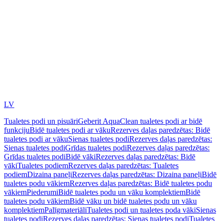
LV
Tualetes podi un pisuāri
Geberit AquaClean tualetes podi ar bidē
funkciju
Bidē tualetes podi ar vāku
Rezerves daļas paredzētas: Bidē
tualetes podi ar vāku
Sienas tualetes podi
Rezerves daļas paredzētas:
Sienas tualetes podi
Grīdas tualetes podi
Rezerves daļas paredzētas:
Grīdas tualetes podi
Bidē vāki
Rezerves daļas paredzētas: Bidē
vāki
Tualetes podiem
Rezerves daļas paredzētas: Tualetes
podiem
Dizaina paneļi
Rezerves daļas paredzētas: Dizaina paneļi
Bidē
tualetes podu vākiem
Rezerves daļas paredzētas: Bidē tualetes podu
vākiem
Piederumi
Bidē tualetes podu un vāku komplektiem
Bidē
tualetes podu vākiem
Bidē vāku un bidē tualetes podu un vāku
komplektiem
Palīgmateriāli
Tualetes podi un tualetes poda vāki
Sienas
tualetes podi
Rezerves daļas paredzētas: Sienas tualetes podi
Tualetes