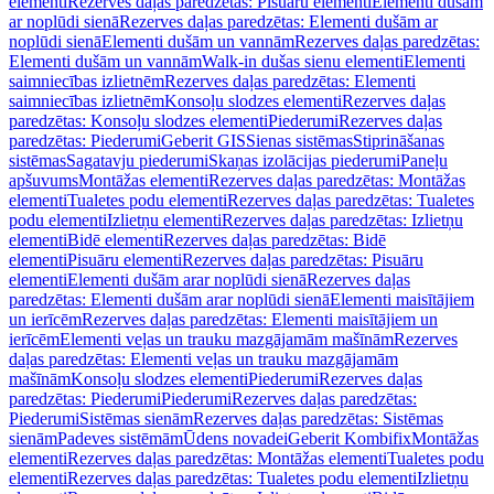
elementi
Rezerves daļas paredzētas: Pisuāru elementi
Elementi dušām
ar noplūdi sienā
Rezerves daļas paredzētas: Elementi dušām ar
noplūdi sienā
Elementi dušām un vannām
Rezerves daļas paredzētas:
Elementi dušām un vannām
Walk-in dušas sienu elementi
Elementi
saimniecības izlietnēm
Rezerves daļas paredzētas: Elementi
saimniecības izlietnēm
Konsoļu slodzes elementi
Rezerves daļas
paredzētas: Konsoļu slodzes elementi
Piederumi
Rezerves daļas
paredzētas: Piederumi
Geberit GIS
Sienas sistēmas
Stiprināšanas
sistēmas
Sagatavju piederumi
Skaņas izolācijas piederumi
Paneļu
apšuvums
Montāžas elementi
Rezerves daļas paredzētas: Montāžas
elementi
Tualetes podu elementi
Rezerves daļas paredzētas: Tualetes
podu elementi
Izlietņu elementi
Rezerves daļas paredzētas: Izlietņu
elementi
Bidē elementi
Rezerves daļas paredzētas: Bidē
elementi
Pisuāru elementi
Rezerves daļas paredzētas: Pisuāru
elementi
Elementi dušām arar noplūdi sienā
Rezerves daļas
paredzētas: Elementi dušām arar noplūdi sienā
Elementi maisītājiem
un ierīcēm
Rezerves daļas paredzētas: Elementi maisītājiem un
ierīcēm
Elementi veļas un trauku mazgājamām mašīnām
Rezerves
daļas paredzētas: Elementi veļas un trauku mazgājamām
mašīnām
Konsoļu slodzes elementi
Piederumi
Rezerves daļas
paredzētas: Piederumi
Piederumi
Rezerves daļas paredzētas:
Piederumi
Sistēmas sienām
Rezerves daļas paredzētas: Sistēmas
sienām
Padeves sistēmām
Ūdens novadei
Geberit Kombifix
Montāžas
elementi
Rezerves daļas paredzētas: Montāžas elementi
Tualetes podu
elementi
Rezerves daļas paredzētas: Tualetes podu elementi
Izlietņu