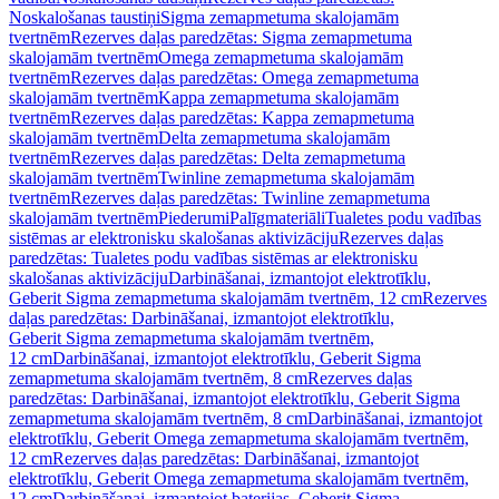
Noskalošanas taustiņi
Sigma zemapmetuma skalojamām
tvertnēm
Rezerves daļas paredzētas: Sigma zemapmetuma
skalojamām tvertnēm
Omega zemapmetuma skalojamām
tvertnēm
Rezerves daļas paredzētas: Omega zemapmetuma
skalojamām tvertnēm
Kappa zemapmetuma skalojamām
tvertnēm
Rezerves daļas paredzētas: Kappa zemapmetuma
skalojamām tvertnēm
Delta zemapmetuma skalojamām
tvertnēm
Rezerves daļas paredzētas: Delta zemapmetuma
skalojamām tvertnēm
Twinline zemapmetuma skalojamām
tvertnēm
Rezerves daļas paredzētas: Twinline zemapmetuma
skalojamām tvertnēm
Piederumi
Palīgmateriāli
Tualetes podu vadības
sistēmas ar elektronisku skalošanas aktivizāciju
Rezerves daļas
paredzētas: Tualetes podu vadības sistēmas ar elektronisku
skalošanas aktivizāciju
Darbināšanai, izmantojot elektrotīklu,
Geberit Sigma zemapmetuma skalojamām tvertnēm, 12 cm
Rezerves
daļas paredzētas: Darbināšanai, izmantojot elektrotīklu,
Geberit Sigma zemapmetuma skalojamām tvertnēm,
12 cm
Darbināšanai, izmantojot elektrotīklu, Geberit Sigma
zemapmetuma skalojamām tvertnēm, 8 cm
Rezerves daļas
paredzētas: Darbināšanai, izmantojot elektrotīklu, Geberit Sigma
zemapmetuma skalojamām tvertnēm, 8 cm
Darbināšanai, izmantojot
elektrotīklu, Geberit Omega zemapmetuma skalojamām tvertnēm,
12 cm
Rezerves daļas paredzētas: Darbināšanai, izmantojot
elektrotīklu, Geberit Omega zemapmetuma skalojamām tvertnēm,
12 cm
Darbināšanai, izmantojot baterijas, Geberit Sigma