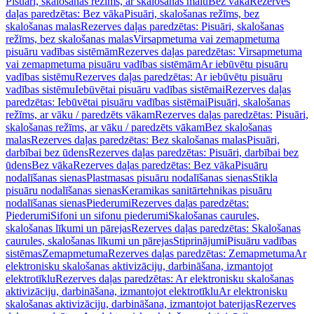
Pisuāri, skalošanas režīms, ar skalošanas malu
Bez vāka
Rezerves
daļas paredzētas: Bez vāka
Pisuāri, skalošanas režīms, bez
skalošanas malas
Rezerves daļas paredzētas: Pisuāri, skalošanas
režīms, bez skalošanas malas
Virsapmetuma vai zemapmetuma
pisuāru vadības sistēmām
Rezerves daļas paredzētas: Virsapmetuma
vai zemapmetuma pisuāru vadības sistēmām
Ar iebūvētu pisuāru
vadības sistēmu
Rezerves daļas paredzētas: Ar iebūvētu pisuāru
vadības sistēmu
Iebūvētai pisuāru vadības sistēmai
Rezerves daļas
paredzētas: Iebūvētai pisuāru vadības sistēmai
Pisuāri, skalošanas
režīms, ar vāku / paredzēts vākam
Rezerves daļas paredzētas: Pisuāri,
skalošanas režīms, ar vāku / paredzēts vākam
Bez skalošanas
malas
Rezerves daļas paredzētas: Bez skalošanas malas
Pisuāri,
darbībai bez ūdens
Rezerves daļas paredzētas: Pisuāri, darbībai bez
ūdens
Bez vāka
Rezerves daļas paredzētas: Bez vāka
Pisuāru
nodalīšanas sienas
Plastmasas pisuāru nodalīšanas sienas
Stikla
pisuāru nodalīšanas sienas
Keramikas sanitārtehnikas pisuāru
nodalīšanas sienas
Piederumi
Rezerves daļas paredzētas:
Piederumi
Sifoni un sifonu piederumi
Skalošanas caurules,
skalošanas līkumi un pārejas
Rezerves daļas paredzētas: Skalošanas
caurules, skalošanas līkumi un pārejas
Stiprinājumi
Pisuāru vadības
sistēmas
Zemapmetuma
Rezerves daļas paredzētas: Zemapmetuma
Ar
elektronisku skalošanas aktivizāciju, darbināšana, izmantojot
elektrotīklu
Rezerves daļas paredzētas: Ar elektronisku skalošanas
aktivizāciju, darbināšana, izmantojot elektrotīklu
Ar elektronisku
skalošanas aktivizāciju, darbināšana, izmantojot baterijas
Rezerves