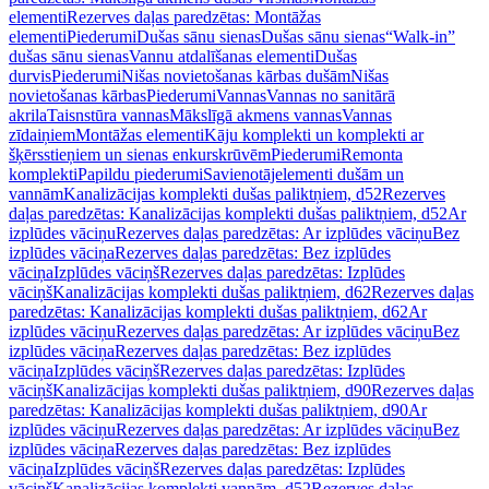
elementi
Rezerves daļas paredzētas: Montāžas
elementi
Piederumi
Dušas sānu sienas
Dušas sānu sienas
“Walk-in”
dušas sānu sienas
Vannu atdalīšanas elementi
Dušas
durvis
Piederumi
Nišas novietošanas kārbas dušām
Nišas
novietošanas kārbas
Piederumi
Vannas
Vannas no sanitārā
akrila
Taisnstūra vannas
Mākslīgā akmens vannas
Vannas
zīdaiņiem
Montāžas elementi
Kāju komplekti un komplekti ar
šķērsstieņiem un sienas enkurskrūvēm
Piederumi
Remonta
komplekti
Papildu piederumi
Savienotājelementi dušām un
vannām
Kanalizācijas komplekti dušas paliktņiem, d52
Rezerves
daļas paredzētas: Kanalizācijas komplekti dušas paliktņiem, d52
Ar
izplūdes vāciņu
Rezerves daļas paredzētas: Ar izplūdes vāciņu
Bez
izplūdes vāciņa
Rezerves daļas paredzētas: Bez izplūdes
vāciņa
Izplūdes vāciņš
Rezerves daļas paredzētas: Izplūdes
vāciņš
Kanalizācijas komplekti dušas paliktņiem, d62
Rezerves daļas
paredzētas: Kanalizācijas komplekti dušas paliktņiem, d62
Ar
izplūdes vāciņu
Rezerves daļas paredzētas: Ar izplūdes vāciņu
Bez
izplūdes vāciņa
Rezerves daļas paredzētas: Bez izplūdes
vāciņa
Izplūdes vāciņš
Rezerves daļas paredzētas: Izplūdes
vāciņš
Kanalizācijas komplekti dušas paliktņiem, d90
Rezerves daļas
paredzētas: Kanalizācijas komplekti dušas paliktņiem, d90
Ar
izplūdes vāciņu
Rezerves daļas paredzētas: Ar izplūdes vāciņu
Bez
izplūdes vāciņa
Rezerves daļas paredzētas: Bez izplūdes
vāciņa
Izplūdes vāciņš
Rezerves daļas paredzētas: Izplūdes
vāciņš
Kanalizācijas komplekti vannām, d52
Rezerves daļas