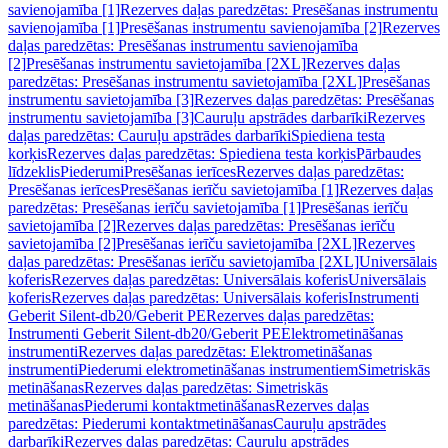
savienojamība [1]
Rezerves daļas paredzētas: Presēšanas instrumentu
savienojamība [1]
Presēšanas instrumentu savienojamība [2]
Rezerves
daļas paredzētas: Presēšanas instrumentu savienojamība
[2]
Presēšanas instrumentu savietojamība [2XL]
Rezerves daļas
paredzētas: Presēšanas instrumentu savietojamība [2XL]
Presēšanas
instrumentu savietojamība [3]
Rezerves daļas paredzētas: Presēšanas
instrumentu savietojamība [3]
Cauruļu apstrādes darbarīki
Rezerves
daļas paredzētas: Cauruļu apstrādes darbarīki
Spiediena testa
korķis
Rezerves daļas paredzētas: Spiediena testa korķis
Pārbaudes
līdzeklis
Piederumi
Presēšanas ierīces
Rezerves daļas paredzētas:
Presēšanas ierīces
Presēšanas ierīču savietojamība [1]
Rezerves daļas
paredzētas: Presēšanas ierīču savietojamība [1]
Presēšanas ierīču
savietojamība [2]
Rezerves daļas paredzētas: Presēšanas ierīču
savietojamība [2]
Presēšanas ierīču savietojamība [2XL]
Rezerves
daļas paredzētas: Presēšanas ierīču savietojamība [2XL]
Universālais
koferis
Rezerves daļas paredzētas: Universālais koferis
Universālais
koferis
Rezerves daļas paredzētas: Universālais koferis
Instrumenti
Geberit Silent-db20/Geberit PE
Rezerves daļas paredzētas:
Instrumenti Geberit Silent-db20/Geberit PE
Elektrometināšanas
instrumenti
Rezerves daļas paredzētas: Elektrometināšanas
instrumenti
Piederumi elektrometināšanas instrumentiem
Simetriskās
metināšanas
Rezerves daļas paredzētas: Simetriskās
metināšanas
Piederumi kontaktmetināšanas
Rezerves daļas
paredzētas: Piederumi kontaktmetināšanas
Cauruļu apstrādes
darbarīki
Rezerves daļas paredzētas: Cauruļu apstrādes