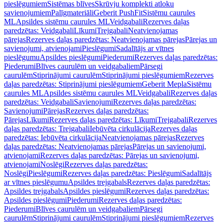
pieslēgumiem
Sistēmas blīves
Skrūvju komplekti atloku
savienojumiem
Palīgmateriāli
Geberit PushFit
Sistēmu caurules
ML
Apsildes sistēmu caurules ML
Veidgabali
Rezerves daļas
paredzētas: Veidgabali
Līkumi
Trejgabali
Neatvienojamas
pārejas
Rezerves daļas paredzētas: Neatvienojamas pārejas
Pārejas un
savienojumi, atvienojami
Pieslēgumi
Sadalītājs ar vītnes
pieslēgumu
Apsildes pieslēgumi
Piederumi
Rezerves daļas paredzētas:
Piederumi
Blīves caurulēm un veidgabaliem
Pārsegi
caurulēm
Stiprinājumi caurulēm
Stiprinājumi pieslēgumiem
Rezerves
daļas paredzētas: Stiprinājumi pieslēgumiem
Geberit Mepla
Sistēmu
caurules ML
Apsildes sistēmu caurules ML
Veidgabali
Rezerves daļas
paredzētas: Veidgabali
Savienojumi
Rezerves daļas paredzētas:
Savienojumi
Pārejas
Rezerves daļas paredzētas:
Pārejas
Līkumi
Rezerves daļas paredzētas: Līkumi
Trejgabali
Rezerves
daļas paredzētas: Trejgabali
Iebūvēta cirkulācija
Rezerves daļas
paredzētas: Iebūvēta cirkulācija
Neatvienojamas pārejas
Rezerves
daļas paredzētas: Neatvienojamas pārejas
Pārejas un savienojumi,
atvienojami
Rezerves daļas paredzētas: Pārejas un savienojumi,
atvienojami
Noslēgi
Rezerves daļas paredzētas:
Noslēgi
Pieslēgumi
Rezerves daļas paredzētas: Pieslēgumi
Sadalītājs
ar vītnes pieslēgumu
Apsildes trejgabals
Rezerves daļas paredzētas:
Apsildes trejgabals
Apsildes pieslēgumi
Rezerves daļas paredzētas:
Apsildes pieslēgumi
Piederumi
Rezerves daļas paredzētas:
Piederumi
Blīves caurulēm un veidgabaliem
Pārsegi
caurulēm
Stiprinājumi caurulēm
Stiprinājumi pieslēgumiem
Rezerves