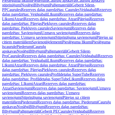
Pieslēguma līkumi
Piederumi
Cauruļu apskavas
Cauruļu apskavu
stiprinājumi
Noslēgi
Blīvējumi
Palīgmateriāli
Geberit Silent-
PP
Caurules
Rezerves daļas paredzētas: Caurules
Veidgabali
Rezerves
daļas paredzētas: Veidgabali
Līkumi
Rezerves daļas paredzētas:
Līkumi
Atzari
Rezerves daļas paredzētas: Atzari
Pārejas
Rezerves
daļas paredzētas: Pārejas
Piekļuves caurules
Rezerves daļas
paredzētas: Piekļuves caurules
Savienojumi
Rezerves daļas
paredzētas: Savienojumi
Uzmavu savienojumi
Rezerves daļas
paredzētas: Uzmavu savienojumi
Stiprinājuma savienojumi
Pārejas uz
citiem materiāliem
Savienotājelementi
Pieslēguma līkumi
Pieslēguma
īscaurule
Piederumi
Cauruļu
apskavas
Noslēgi
Blīvējumi
Palīgmateriāli
Geberit Silent-
Pro
Caurules
Rezerves daļas paredzētas: Caurules
Veidgabali
Rezerves
daļas paredzētas: Veidgabali
Līkumi
Rezerves daļas paredzētas:
Līkumi
Atzari
Rezerves daļas paredzētas: Atzari
Pārejas
Rezerves
daļas paredzētas: Pārejas
Piekļuves caurules
Rezerves daļas
paredzētas: Piekļuves caurules
Profildetaļas SuperTube
Rezerves
daļas paredzētas: Profildetaļas SuperTube
Līkumi
Rezerves daļas
paredzētas: Līkumi
Atzari
Rezerves daļas paredzētas:
Atzari
Savienojumi
Rezerves daļas paredzētas: Savienojumi
Uzmavu
savienojumi
Rezerves daļas paredzētas: Uzmavu
savienojumi
Stiprinājuma savienojumi
Pārejas uz citiem
materiāliem
Piederumi
Rezerves daļas paredzētas: Piederumi
Cauruļu
apskavas
Noslēgi
Blīvējumi
Rezerves daļas paredzētas:
Blīvējumi
Palīgmateriāli
Geberit PE
Caurules
Veidgabali
Rezerves