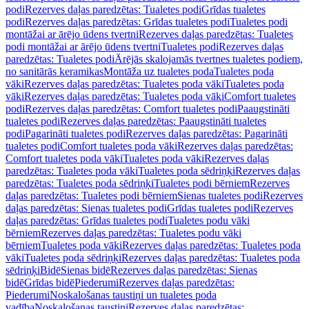
podi
Rezerves daļas paredzētas: Tualetes podi
Grīdas tualetes
podi
Rezerves daļas paredzētas: Grīdas tualetes podi
Tualetes podi
montāžai ar ārējo ūdens tvertni
Rezerves daļas paredzētas: Tualetes
podi montāžai ar ārējo ūdens tvertni
Tualetes podi
Rezerves daļas
paredzētas: Tualetes podi
Ārējās skalojamās tvertnes tualetes podiem,
no sanitārās keramikas
Montāža uz tualetes poda
Tualetes poda
vāki
Rezerves daļas paredzētas: Tualetes poda vāki
Tualetes poda
vāki
Rezerves daļas paredzētas: Tualetes poda vāki
Comfort tualetes
podi
Rezerves daļas paredzētas: Comfort tualetes podi
Paaugstināti
tualetes podi
Rezerves daļas paredzētas: Paaugstināti tualetes
podi
Pagarināti tualetes podi
Rezerves daļas paredzētas: Pagarināti
tualetes podi
Comfort tualetes poda vāki
Rezerves daļas paredzētas:
Comfort tualetes poda vāki
Tualetes poda vāki
Rezerves daļas
paredzētas: Tualetes poda vāki
Tualetes poda sēdriņķi
Rezerves daļas
paredzētas: Tualetes poda sēdriņķi
Tualetes podi bērniem
Rezerves
daļas paredzētas: Tualetes podi bērniem
Sienas tualetes podi
Rezerves
daļas paredzētas: Sienas tualetes podi
Grīdas tualetes podi
Rezerves
daļas paredzētas: Grīdas tualetes podi
Tualetes podu vāki
bērniem
Rezerves daļas paredzētas: Tualetes podu vāki
bērniem
Tualetes poda vāki
Rezerves daļas paredzētas: Tualetes poda
vāki
Tualetes poda sēdriņķi
Rezerves daļas paredzētas: Tualetes poda
sēdriņķi
Bidē
Sienas bidē
Rezerves daļas paredzētas: Sienas
bidē
Grīdas bidē
Piederumi
Rezerves daļas paredzētas:
Piederumi
Noskalošanas taustiņi un tualetes poda
vadība
Noskalošanas taustiņi
Rezerves daļas paredzētas: