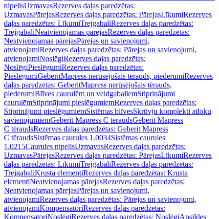
nipelis
Uzmavas
Rezerves daļas paredzētas:
Uzmavas
Pārejas
Rezerves daļas paredzētas: Pārejas
Līkumi
Rezerves
daļas paredzētas: Līkumi
Trejgabali
Rezerves daļas paredzētas:
Trejgabali
Neatvienojamas pārejas
Rezerves daļas paredzētas:
Neatvienojamas pārejas
Pārejas un savienojumi,
atvienojami
Rezerves daļas paredzētas: Pārejas un savienojumi,
atvienojami
Noslēgi
Rezerves daļas paredzētas:
Noslēgi
Pieslēgumi
Rezerves daļas paredzētas:
Pieslēgumi
GeberitMapress nerūsējošais tērauds, piederumi
Rezerves
daļas paredzētas: GeberitMapress nerūsējošais tērauds,
piederumi
Blīves caurulēm un veidgabaliem
Stiprinājumi
caurulēm
Stiprinājumi pieslēgumiem
Rezerves daļas paredzētas:
Stiprinājumi pieslēgumiem
Sistēmas blīves
Skrūvju komplekti atloku
savienojumiem
Geberit Mapress C tērauds
Geberit Mapress
C tērauds
Rezerves daļas paredzētas: Geberit Mapress
C tērauds
Sistēmas caurules 1.0034
Sistēmas caurules
1.0215
Caurules nipelis
Uzmavas
Rezerves daļas paredzētas:
Uzmavas
Pārejas
Rezerves daļas paredzētas: Pārejas
Līkumi
Rezerves
daļas paredzētas: Līkumi
Trejgabali
Rezerves daļas paredzētas:
Trejgabali
Krusta elementi
Rezerves daļas paredzētas: Krusta
elementi
Neatvienojamas pārejas
Rezerves daļas paredzētas:
Neatvienojamas pārejas
Pārejas un savienojumi,
atvienojami
Rezerves daļas paredzētas: Pārejas un savienojumi,
atvienojami
Kompensatori
Rezerves daļas paredzētas:
Kompensatori
Noslēgi
Rezerves daļas paredzētas: Noslēgi
Apsildes