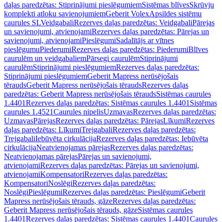
daļas paredzētas: Stiprinājumi pieslēgumiem
Sistēmas blīves
Skrūvju
komplekti atloku savienojumiem
Geberit Volex
Apsildes sistēmu
caurules SL
Veidgabali
Rezerves daļas paredzētas: Veidgabali
Pārejas
un savienojumi, atvienojami
Rezerves daļas paredzētas: Pārejas un
savienojumi, atvienojami
Pieslēgumi
Sadalītājs ar vītnes
pieslēgumu
Piederumi
Rezerves daļas paredzētas: Piederumi
Blīves
caurulēm un veidgabaliem
Pārsegi caurulēm
Stiprinājumi
caurulēm
Stiprinājumi pieslēgumiem
Rezerves daļas paredzētas:
Stiprinājumi pieslēgumiem
Geberit Mapress nerūsējošais
tērauds
Geberit Mapress nerūsējošais tērauds
Rezerves daļas
paredzētas: Geberit Mapress nerūsējošais tērauds
Sistēmas caurules
1.4401
Rezerves daļas paredzētas: Sistēmas caurules 1.4401
Sistēmas
caurules 1.4521
Caurules nipelis
Uzmavas
Rezerves daļas paredzētas:
Uzmavas
Pārejas
Rezerves daļas paredzētas: Pārejas
Līkumi
Rezerves
daļas paredzētas: Līkumi
Trejgabali
Rezerves daļas paredzētas:
Trejgabali
Iebūvēta cirkulācija
Rezerves daļas paredzētas: Iebūvēta
cirkulācija
Neatvienojamas pārejas
Rezerves daļas paredzētas:
Neatvienojamas pārejas
Pārejas un savienojumi,
atvienojami
Rezerves daļas paredzētas: Pārejas un savienojumi,
atvienojami
Kompensatori
Rezerves daļas paredzētas:
Kompensatori
Noslēgi
Rezerves daļas paredzētas:
Noslēgi
Pieslēgumi
Rezerves daļas paredzētas: Pieslēgumi
Geberit
Mapress nerūsējošais tērauds, gāze
Rezerves daļas paredzētas:
Geberit Mapress nerūsējošais tērauds, gāze
Sistēmas caurules
1.4401
Rezerves daļas paredzētas: Sistēmas caurules 1.4401
Caurules