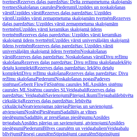
tvertnes
Rezerves daļas paredzētas: Delta zemapmetuma skalojamās
tvertnes
Skalošanas caurules
Piederumi
Uzpildes un noskalošanas
vārsti
Uzpildes vārsti
Rezerves daļas paredzētas: Uzpildes
vārsti
Uzpildes vārsti zemapmetuma skalojamām tvertnēm
Rezerves
daļas paredzētas: Uzpildes vārsti zemapmetuma skalojamām
tvertnēm
Uzpildes vārsti keramikas skalojamā ūdens
tvertnēm
Rezerves daļas paredzētas: Uzpildes vārsti keramikas
skalojamā ūdens tvertnēm
Uzpildes vārsti universālajām skalojamā
ūdens tvertnēm
Rezerves daļas paredzētas: Uzpildes vārsti
universālajām skalojamā ūdens tvertnēm
Noskalošanas
vārsti
Rezerves daļas paredzētas: Noskalošanas vārsti
Divu režīmu
skalošana
Rezerves daļas paredzētas: Divu režīmu skalošana
Iekšējo
detaļu komplekti
Rezerves daļas paredzētas: Iekšējo detaļu
komplekti
Divu režīmu skalošana
Rezerves daļas paredzētas: Divu
režīmu skalošana
Piederumi
Noskalošanas pogas
Padeves
sistēmas
Geberit FlowFit
Sistēmu caurules ML
Apsildes sistēmu
caurules ML
Sistēmu caurules SL
Veidgabali
Rezerves daļas
paredzētas: Veidgabali
Savienojumi
Pārejas
Līkumi
Trejgabali
Iebūvēta
cirkulācija
Rezerves daļas paredzētas: Iebūvēta
cirkulācija
Neatvienojamas pārejas
Pārejas un savienojumi,
atvienojami
Noslēgi
Pieslēgumi
Sadalītājs ar vītnes
pieslēgumu
Sadalītājs ar presēšanas pieslēgumu
Apsildes
trejgabals
Apsildes pārejas un savienojumi, atvienojami
Apsildes
pieslēgumi
Piederumi
Blīves caurulēm un veidgabaliem
Veidgabalu
blīvējumi
Pārsegi caurulēm
Stiprinājumi caurulēm
Stiprinājumi