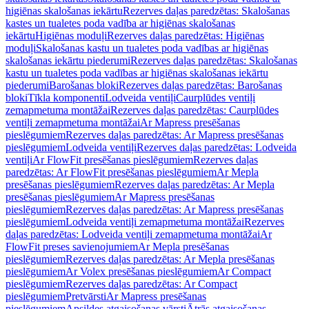
higiēnas skalošanas iekārtu
Rezerves daļas paredzētas: Skalošanas
kastes un tualetes poda vadība ar higiēnas skalošanas
iekārtu
Higiēnas moduļi
Rezerves daļas paredzētas: Higiēnas
moduļi
Skalošanas kastu un tualetes poda vadības ar higiēnas
skalošanas iekārtu piederumi
Rezerves daļas paredzētas: Skalošanas
kastu un tualetes poda vadības ar higiēnas skalošanas iekārtu
piederumi
Barošanas bloki
Rezerves daļas paredzētas: Barošanas
bloki
Tīkla komponenti
Lodveida ventiļi
Caurplūdes ventiļi
zemapmetuma montāžai
Rezerves daļas paredzētas: Caurplūdes
ventiļi zemapmetuma montāžai
Ar Mapress presēšanas
pieslēgumiem
Rezerves daļas paredzētas: Ar Mapress presēšanas
pieslēgumiem
Lodveida ventiļi
Rezerves daļas paredzētas: Lodveida
ventiļi
Ar FlowFit presēšanas pieslēgumiem
Rezerves daļas
paredzētas: Ar FlowFit presēšanas pieslēgumiem
Ar Mepla
presēšanas pieslēgumiem
Rezerves daļas paredzētas: Ar Mepla
presēšanas pieslēgumiem
Ar Mapress presēšanas
pieslēgumiem
Rezerves daļas paredzētas: Ar Mapress presēšanas
pieslēgumiem
Lodveida ventiļi zemapmetuma montāžai
Rezerves
daļas paredzētas: Lodveida ventiļi zemapmetuma montāžai
Ar
FlowFit preses savienojumiem
Ar Mepla presēšanas
pieslēgumiem
Rezerves daļas paredzētas: Ar Mepla presēšanas
pieslēgumiem
Ar Volex presēšanas pieslēgumiem
Ar Compact
pieslēgumiem
Rezerves daļas paredzētas: Ar Compact
pieslēgumiem
Pretvārsti
Ar Mapress presēšanas
pieslēgumiem
Apsildes atgaisošanas vārsti
Ātrās atgaisošanas