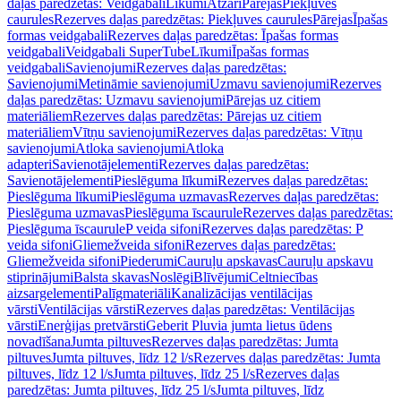
daļas paredzētas: Veidgabali
Līkumi
Atzari
Pārejas
Piekļuves
caurules
Rezerves daļas paredzētas: Piekļuves caurules
Pārejas
Īpašas
formas veidgabali
Rezerves daļas paredzētas: Īpašas formas
veidgabali
Veidgabali SuperTube
Līkumi
Īpašas formas
veidgabali
Savienojumi
Rezerves daļas paredzētas:
Savienojumi
Metināmie savienojumi
Uzmavu savienojumi
Rezerves
daļas paredzētas: Uzmavu savienojumi
Pārejas uz citiem
materiāliem
Rezerves daļas paredzētas: Pārejas uz citiem
materiāliem
Vītņu savienojumi
Rezerves daļas paredzētas: Vītņu
savienojumi
Atloka savienojumi
Atloka
adapteri
Savienotājelementi
Rezerves daļas paredzētas:
Savienotājelementi
Pieslēguma līkumi
Rezerves daļas paredzētas:
Pieslēguma līkumi
Pieslēguma uzmavas
Rezerves daļas paredzētas:
Pieslēguma uzmavas
Pieslēguma īscaurule
Rezerves daļas paredzētas:
Pieslēguma īscaurule
P veida sifoni
Rezerves daļas paredzētas: P
veida sifoni
Gliemežveida sifoni
Rezerves daļas paredzētas:
Gliemežveida sifoni
Piederumi
Cauruļu apskavas
Cauruļu apskavu
stiprinājumi
Balsta skavas
Noslēgi
Blīvējumi
Celtniecības
aizsargelementi
Palīgmateriāli
Kanalizācijas ventilācijas
vārsti
Ventilācijas vārsti
Rezerves daļas paredzētas: Ventilācijas
vārsti
Enerģijas pretvārsti
Geberit Pluvia jumta lietus ūdens
novadīšana
Jumta piltuves
Rezerves daļas paredzētas: Jumta
piltuves
Jumta piltuves, līdz 12 l/s
Rezerves daļas paredzētas: Jumta
piltuves, līdz 12 l/s
Jumta piltuves, līdz 25 l/s
Rezerves daļas
paredzētas: Jumta piltuves, līdz 25 l/s
Jumta piltuves, līdz