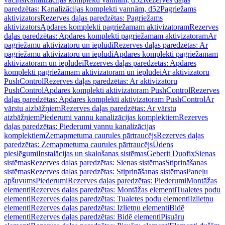
paredzētas: Kanalizācijas komplekti vannām, d52
Pagriežams
aktivizators
Rezerves daļas paredzētas: Pagriežams
aktivizators
Apdares komplekti pagriežamam aktivizatoram
Rezerves
daļas paredzētas: Apdares komplekti pagriežamam aktivizatoram
Ar
pagriežamu aktivizatoru un ieplūdi
Rezerves daļas paredzētas: Ar
pagriežamu aktivizatoru un ieplūdi
Apdares komplekti pagriežamam
aktivizatoram un ieplūdei
Rezerves daļas paredzētas: Apdares
komplekti pagriežamam aktivizatoram un ieplūdei
Ar aktivizatoru
PushControl
Rezerves daļas paredzētas: Ar aktivizatoru
PushControl
Apdares komplekti aktivizatoram PushControl
Rezerves
daļas paredzētas: Apdares komplekti aktivizatoram PushControl
Ar
vārstu aizbāžņiem
Rezerves daļas paredzētas: Ar vārstu
aizbāžņiem
Piederumi vannu kanalizācijas komplektiem
Rezerves
daļas paredzētas: Piederumi vannu kanalizācijas
komplektiem
Zemapmetuma caurules pārtraucējs
Rezerves daļas
paredzētas: Zemapmetuma caurules pārtraucējs
Ūdens
pieslēgumi
Instalācijas un skalošanas sistēmas
Geberit Duofix
Sienas
sistēmas
Rezerves daļas paredzētas: Sienas sistēmas
Stiprināšanas
sistēmas
Rezerves daļas paredzētas: Stiprināšanas sistēmas
Paneļu
apšuvums
Piederumi
Rezerves daļas paredzētas: Piederumi
Montāžas
elementi
Rezerves daļas paredzētas: Montāžas elementi
Tualetes podu
elementi
Rezerves daļas paredzētas: Tualetes podu elementi
Izlietņu
elementi
Rezerves daļas paredzētas: Izlietņu elementi
Bidē
elementi
Rezerves daļas paredzētas: Bidē elementi
Pisuāru