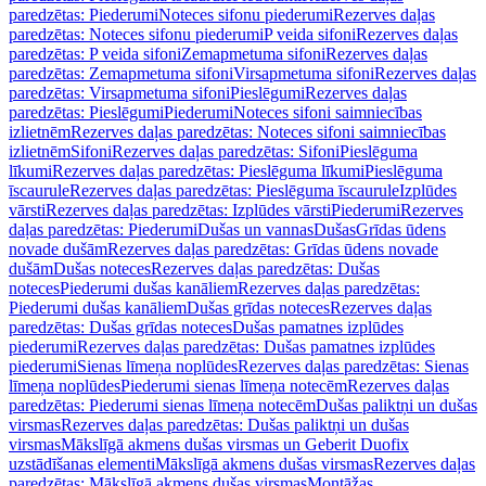
paredzētas: Piederumi
Noteces sifonu piederumi
Rezerves daļas
paredzētas: Noteces sifonu piederumi
P veida sifoni
Rezerves daļas
paredzētas: P veida sifoni
Zemapmetuma sifoni
Rezerves daļas
paredzētas: Zemapmetuma sifoni
Virsapmetuma sifoni
Rezerves daļas
paredzētas: Virsapmetuma sifoni
Pieslēgumi
Rezerves daļas
paredzētas: Pieslēgumi
Piederumi
Noteces sifoni saimniecības
izlietnēm
Rezerves daļas paredzētas: Noteces sifoni saimniecības
izlietnēm
Sifoni
Rezerves daļas paredzētas: Sifoni
Pieslēguma
līkumi
Rezerves daļas paredzētas: Pieslēguma līkumi
Pieslēguma
īscaurule
Rezerves daļas paredzētas: Pieslēguma īscaurule
Izplūdes
vārsti
Rezerves daļas paredzētas: Izplūdes vārsti
Piederumi
Rezerves
daļas paredzētas: Piederumi
Dušas un vannas
Dušas
Grīdas ūdens
novade dušām
Rezerves daļas paredzētas: Grīdas ūdens novade
dušām
Dušas noteces
Rezerves daļas paredzētas: Dušas
noteces
Piederumi dušas kanāliem
Rezerves daļas paredzētas:
Piederumi dušas kanāliem
Dušas grīdas noteces
Rezerves daļas
paredzētas: Dušas grīdas noteces
Dušas pamatnes izplūdes
piederumi
Rezerves daļas paredzētas: Dušas pamatnes izplūdes
piederumi
Sienas līmeņa noplūdes
Rezerves daļas paredzētas: Sienas
līmeņa noplūdes
Piederumi sienas līmeņa notecēm
Rezerves daļas
paredzētas: Piederumi sienas līmeņa notecēm
Dušas paliktņi un dušas
virsmas
Rezerves daļas paredzētas: Dušas paliktņi un dušas
virsmas
Mākslīgā akmens dušas virsmas un Geberit Duofix
uzstādīšanas elementi
Mākslīgā akmens dušas virsmas
Rezerves daļas
paredzētas: Mākslīgā akmens dušas virsmas
Montāžas