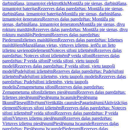
darbināšana, izmantojot elektrotīklu
Montāža pie sienas, darbināšana,
izmantojot baterijas
Rezerves daļas paredzētas: Montāža pie sienas,
darbināšana, izmantojot baterijas
Montāža pie sienas, darbināšana,
izmantojot ģeneratoru
Rezerves daļas paredzētas: Montāža pie
sienas, darbināšana, izmantojot ģeneratoru
Montāža pie sienas, divu
rokturu maisītājs
Rezerves daļas paredzētas: Montāža pie sienas, divu
rokturu maisītājs
Piederumi
Rezerves daļas paredzētas:
Piederumi
Izlietnes maisītājiem
Rezerves daļas paredzētas: Izlietnes
maisītājiem
Mazgāšanas vietas, virtuves izlietņu, ierīču un lieto
izlietņu savienotājelementi
Noteces sifoni izlietnēm
Rezerves daļas
paredzētas: Noteces sifoni izlietnēm
P veida sifoni
Rezerves daļas
paredzētas: P veida sifoni
P veida sifoni, vietu taupoši
modeļi
Rezerves daļas paredzētas: P veida sifoni, vietu taupoši
modeļi
Pudeļsifoni izlietnēm
Rezerves daļas paredzētas: Pudeļsifoni
izlietnēm
Pudeļsifoni izlietnēm, vietu taupošs modelis
Rezerves daļas
paredzētas: Pudeļsifoni izlietnēm, vietu taupošs
modelis
Zemapmetuma sifoni
Rezerves daļas paredzētas:
Zemapmetuma sifoni
Izlietnes pieslēgumi
Rezerves daļas paredzētas:
Izlietnes pieslēgumi
Pieslēguma īscaurule
Pieslēguma
līkumi
Pārsegi
Blīvējumi
Vertikālās caurules
Pagarinājumi
Aktivizācijas
elementi
Noteces sifoni izlietnēm
Rezerves daļas paredzētas: Noteces
sifoni izlietnēm
P veida sifoni
Rezerves daļas paredzētas: P veida
sifoni
Virtuves izlietņu pieslēgumi
Rezerves daļas paredzētas:
Virtuves izlietņu pieslēgumi
Pieslēguma īscaurule
Rezerves daļas
paredzētas: Pieslēguma īscaurule
Piederumi
Rezerves daļas