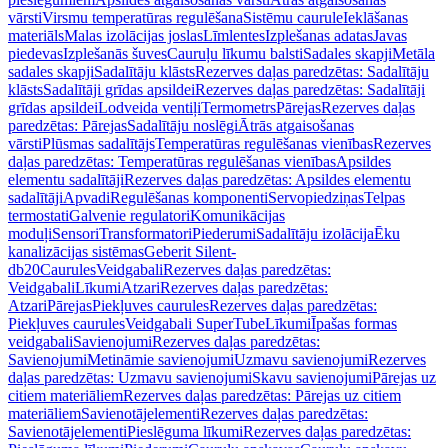
vārsti
Virsmu temperatūras regulēšana
Sistēmu caurule
Ieklāšanas
materiāls
Malas izolācijas joslas
Līmlentes
Izplešanas adatas
Javas
piedevas
Izplešanās šuves
Cauruļu līkumu balsti
Sadales skapji
Metāla
sadales skapji
Sadalītāju klāsts
Rezerves daļas paredzētas: Sadalītāju
klāsts
Sadalītāji grīdas apsildei
Rezerves daļas paredzētas: Sadalītāji
grīdas apsildei
Lodveida ventiļi
Termometrs
Pārejas
Rezerves daļas
paredzētas: Pārejas
Sadalītāju noslēgi
Ātrās atgaisošanas
vārsti
Plūsmas sadalītājs
Temperatūras regulēšanas vienības
Rezerves
daļas paredzētas: Temperatūras regulēšanas vienības
Apsildes
elementu sadalītāji
Rezerves daļas paredzētas: Apsildes elementu
sadalītāji
Apvadi
Regulēšanas komponenti
Servopiedziņas
Telpas
termostati
Galvenie regulatori
Komunikācijas
moduļi
Sensori
Transformatori
Piederumi
Sadalītāju izolācija
Ēku
kanalizācijas sistēmas
Geberit Silent-
db20
Caurules
Veidgabali
Rezerves daļas paredzētas:
Veidgabali
Līkumi
Atzari
Rezerves daļas paredzētas:
Atzari
Pārejas
Piekļuves caurules
Rezerves daļas paredzētas:
Piekļuves caurules
Veidgabali SuperTube
Līkumi
Īpašas formas
veidgabali
Savienojumi
Rezerves daļas paredzētas:
Savienojumi
Metināmie savienojumi
Uzmavu savienojumi
Rezerves
daļas paredzētas: Uzmavu savienojumi
Skavu savienojumi
Pārejas uz
citiem materiāliem
Rezerves daļas paredzētas: Pārejas uz citiem
materiāliem
Savienotājelementi
Rezerves daļas paredzētas:
Savienotājelementi
Pieslēguma līkumi
Rezerves daļas paredzētas: