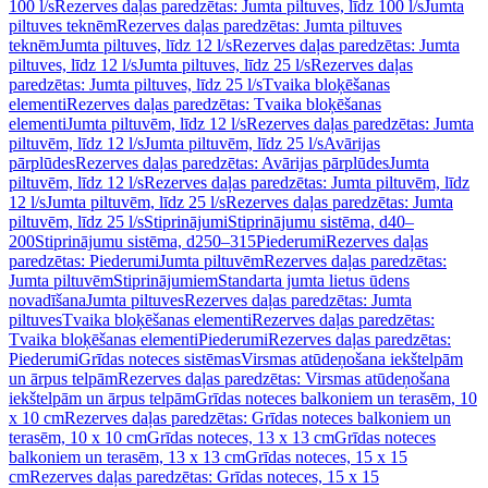
100 l/s
Rezerves daļas paredzētas: Jumta piltuves, līdz 100 l/s
Jumta
piltuves teknēm
Rezerves daļas paredzētas: Jumta piltuves
teknēm
Jumta piltuves, līdz 12 l/s
Rezerves daļas paredzētas: Jumta
piltuves, līdz 12 l/s
Jumta piltuves, līdz 25 l/s
Rezerves daļas
paredzētas: Jumta piltuves, līdz 25 l/s
Tvaika bloķēšanas
elementi
Rezerves daļas paredzētas: Tvaika bloķēšanas
elementi
Jumta piltuvēm, līdz 12 l/s
Rezerves daļas paredzētas: Jumta
piltuvēm, līdz 12 l/s
Jumta piltuvēm, līdz 25 l/s
Avārijas
pārplūdes
Rezerves daļas paredzētas: Avārijas pārplūdes
Jumta
piltuvēm, līdz 12 l/s
Rezerves daļas paredzētas: Jumta piltuvēm, līdz
12 l/s
Jumta piltuvēm, līdz 25 l/s
Rezerves daļas paredzētas: Jumta
piltuvēm, līdz 25 l/s
Stiprinājumi
Stiprinājumu sistēma, d40–
200
Stiprinājumu sistēma, d250–315
Piederumi
Rezerves daļas
paredzētas: Piederumi
Jumta piltuvēm
Rezerves daļas paredzētas:
Jumta piltuvēm
Stiprinājumiem
Standarta jumta lietus ūdens
novadīšana
Jumta piltuves
Rezerves daļas paredzētas: Jumta
piltuves
Tvaika bloķēšanas elementi
Rezerves daļas paredzētas:
Tvaika bloķēšanas elementi
Piederumi
Rezerves daļas paredzētas:
Piederumi
Grīdas noteces sistēmas
Virsmas atūdeņošana iekštelpām
un ārpus telpām
Rezerves daļas paredzētas: Virsmas atūdeņošana
iekštelpām un ārpus telpām
Grīdas noteces balkoniem un terasēm, 10
x 10 cm
Rezerves daļas paredzētas: Grīdas noteces balkoniem un
terasēm, 10 x 10 cm
Grīdas noteces, 13 x 13 cm
Grīdas noteces
balkoniem un terasēm, 13 x 13 cm
Grīdas noteces, 15 x 15
cm
Rezerves daļas paredzētas: Grīdas noteces, 15 x 15