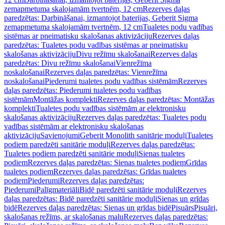
zemapmetuma skalojamām tvertnēm, 12 cm
Rezerves daļas
paredzētas: Darbināšanai, izmantojot baterijas, Geberit Sigma
zemapmetuma skalojamām tvertnēm, 12 cm
Tualetes podu vadības
sistēmas ar pneimatisku skalošanas aktivizāciju
Rezerves daļas
paredzētas: Tualetes podu vadības sistēmas ar pneimatisku
skalošanas aktivizāciju
Divu režīmu skalošanai
Rezerves daļas
paredzētas: Divu režīmu skalošanai
Vienrežīma
noskalošanai
Rezerves daļas paredzētas: Vienrežīma
noskalošanai
Piederumi tualetes podu vadības sistēmām
Rezerves
daļas paredzētas: Piederumi tualetes podu vadības
sistēmām
Montāžas komplekti
Rezerves daļas paredzētas: Montāžas
komplekti
Tualetes podu vadības sistēmām ar elektronisku
skalošanas aktivizāciju
Rezerves daļas paredzētas: Tualetes podu
vadības sistēmām ar elektronisku skalošanas
aktivizāciju
Savienojumi
Geberit Monolith sanitārie moduļi
Tualetes
podiem paredzēti sanitārie moduļi
Rezerves daļas paredzētas:
Tualetes podiem paredzēti sanitārie moduļi
Sienas tualetes
podiem
Rezerves daļas paredzētas: Sienas tualetes podiem
Grīdas
tualetes podiem
Rezerves daļas paredzētas: Grīdas tualetes
podiem
Piederumi
Rezerves daļas paredzētas:
Piederumi
Palīgmateriāli
Bidē paredzēti sanitārie moduļi
Rezerves
daļas paredzētas: Bidē paredzēti sanitārie moduļi
Sienas un grīdas
bidē
Rezerves daļas paredzētas: Sienas un grīdas bidē
Pisuārs
Pisuāri,
skalošanas režīms, ar skalošanas malu
Rezerves daļas paredzētas: