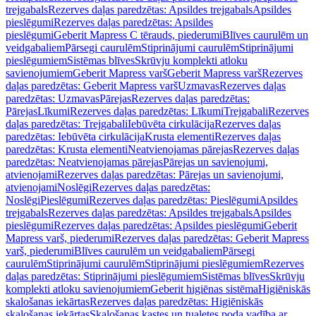
trejgabals
Rezerves daļas paredzētas: Apsildes trejgabals
Apsildes
pieslēgumi
Rezerves daļas paredzētas: Apsildes
pieslēgumi
Geberit Mapress C tērauds, piederumi
Blīves caurulēm un
veidgabaliem
Pārsegi caurulēm
Stiprinājumi caurulēm
Stiprinājumi
pieslēgumiem
Sistēmas blīves
Skrūvju komplekti atloku
savienojumiem
Geberit Mapress varš
Geberit Mapress varš
Rezerves
daļas paredzētas: Geberit Mapress varš
Uzmavas
Rezerves daļas
paredzētas: Uzmavas
Pārejas
Rezerves daļas paredzētas:
Pārejas
Līkumi
Rezerves daļas paredzētas: Līkumi
Trejgabali
Rezerves
daļas paredzētas: Trejgabali
Iebūvēta cirkulācija
Rezerves daļas
paredzētas: Iebūvēta cirkulācija
Krusta elementi
Rezerves daļas
paredzētas: Krusta elementi
Neatvienojamas pārejas
Rezerves daļas
paredzētas: Neatvienojamas pārejas
Pārejas un savienojumi,
atvienojami
Rezerves daļas paredzētas: Pārejas un savienojumi,
atvienojami
Noslēgi
Rezerves daļas paredzētas:
Noslēgi
Pieslēgumi
Rezerves daļas paredzētas: Pieslēgumi
Apsildes
trejgabals
Rezerves daļas paredzētas: Apsildes trejgabals
Apsildes
pieslēgumi
Rezerves daļas paredzētas: Apsildes pieslēgumi
Geberit
Mapress varš, piederumi
Rezerves daļas paredzētas: Geberit Mapress
varš, piederumi
Blīves caurulēm un veidgabaliem
Pārsegi
caurulēm
Stiprinājumi caurulēm
Stiprinājumi pieslēgumiem
Rezerves
daļas paredzētas: Stiprinājumi pieslēgumiem
Sistēmas blīves
Skrūvju
komplekti atloku savienojumiem
Geberit higiēnas sistēma
Higiēniskās
skalošanas iekārtas
Rezerves daļas paredzētas: Higiēniskās
skalošanas iekārtas
Skalošanas kastes un tualetes poda vadība ar