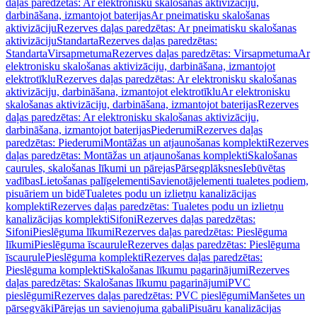
daļas paredzētas: Ar elektronisku skalošanas aktivizāciju,
darbināšana, izmantojot baterijas
Ar pneimatisku skalošanas
aktivizāciju
Rezerves daļas paredzētas: Ar pneimatisku skalošanas
aktivizāciju
Standarta
Rezerves daļas paredzētas:
Standarta
Virsapmetuma
Rezerves daļas paredzētas: Virsapmetuma
Ar
elektronisku skalošanas aktivizāciju, darbināšana, izmantojot
elektrotīklu
Rezerves daļas paredzētas: Ar elektronisku skalošanas
aktivizāciju, darbināšana, izmantojot elektrotīklu
Ar elektronisku
skalošanas aktivizāciju, darbināšana, izmantojot baterijas
Rezerves
daļas paredzētas: Ar elektronisku skalošanas aktivizāciju,
darbināšana, izmantojot baterijas
Piederumi
Rezerves daļas
paredzētas: Piederumi
Montāžas un atjaunošanas komplekti
Rezerves
daļas paredzētas: Montāžas un atjaunošanas komplekti
Skalošanas
caurules, skalošanas līkumi un pārejas
Pārsegplāksnes
Iebūvētas
vadības
Lietošanas palīgelementi
Savienotājelementi tualetes podiem,
pisuāriem un bidē
Tualetes podu un izlietņu kanalizācijas
komplekti
Rezerves daļas paredzētas: Tualetes podu un izlietņu
kanalizācijas komplekti
Sifoni
Rezerves daļas paredzētas:
Sifoni
Pieslēguma līkumi
Rezerves daļas paredzētas: Pieslēguma
līkumi
Pieslēguma īscaurule
Rezerves daļas paredzētas: Pieslēguma
īscaurule
Pieslēguma komplekti
Rezerves daļas paredzētas:
Pieslēguma komplekti
Skalošanas līkumu pagarinājumi
Rezerves
daļas paredzētas: Skalošanas līkumu pagarinājumi
PVC
pieslēgumi
Rezerves daļas paredzētas: PVC pieslēgumi
Manšetes un
pārsegvāki
Pārejas un savienojuma gabali
Pisuāru kanalizācijas