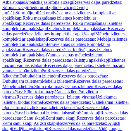
Atbalstkājas
Atbalstkājas
Sifona aizsegi
Rezerves daļas paredzētas:
Sifona aizsegi
Piederumi
Izplūdes vāciņš
Dvieļu
turētājs
Stiprinājumi
Dekoratīvās apmales
Izlietnes komplekti ar
apakšskapi
Roku mazgāšanas izlietnes komplekti ar
apakšskapi
Rezerves daļas paredzētas: Roku mazgāšanas izlietnes
komplekti ar apakšskapi
Izlietnes komplekti ar apakšskapi
Rezerves
daļas paredzētas: Izlietnes komplekti ar apakšskapi
Mēbeļu izlietnes
komplekti ar apakšskapi
Rezerves daļas paredzētas: Mēbeļu izlietnes
komplekti ar apakšskapi
Iebūvējamas izlietnes komplekti ar
apakšskapi
Rezerves daļas paredzētas: Iebūvējamas izlietnes
komplekti ar apakšskapi
Vannas istabas mēbeles
Izlietņu
apakšskapji
Rezerves daļas paredzētas: Izlietņu apakšskapji
Izlietnes
mazām vannas istabām
Rezerves daļas paredzētas: Izlietnes mazām
vannas istabām
Izlietnēm
Rezerves daļas paredzētas:
Izlietnēm
Dubultajām izlietnēm
Rezerves daļas paredzētas:
Dubultajām izlietnēm
Mēbeļu izlietnēm
Rezerves daļas paredzētas:
Mēbeļu izlietnēm
Stūra roku mazgāšanas izlietnēm
Rezerves daļas
paredzētas: Stūra roku mazgāšanas izlietnēm
Izlietņu
virsmas
Rezerves daļas paredzētas: Izlietņu virsmas
Uzliekamai
izlietnei bļodas formā
Rezerves daļas paredzētas: Uzliekamai izlietnei
bļodas formā
Uzliekamai izlietnei taisnstūra
Rezerves daļas
paredzētas: Uzliekamai izlietnei taisnstūra
Sānu skapji
Rezerves daļas
paredzētas: Sānu skapji
Zemi sānu skapji
Rezerves daļas paredzētas:
Zemi sānu skapji
Augsti skapji
Rezerves daļas paredzētas: Augsti
skapji
Vidēji augsti skapji
Rezerves daļas paredzētas: Vidēji augsti