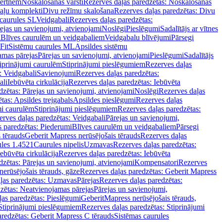
vertnēm
Noskalošanas vārsti
Rezerves daļas paredzētas: Noskalošanas
taļu komplekti
Divu režīmu skalošana
Rezerves daļas paredzētas: Divu
caurules SL
Veidgabali
Rezerves daļas paredzētas:
ejas un savienojumi, atvienojami
Noslēgi
Pieslēgumi
Sadalītājs ar vītnes
i
Blīves caurulēm un veidgabaliem
Veidgabalu blīvējumi
Pārsegi
Fit
Sistēmu caurules ML
Apsildes sistēmu
amas pārejas
Pārejas un savienojumi, atvienojami
Pieslēgumi
Sadalītājs
iprinājumi caurulēm
Stiprinājumi pieslēgumiem
Rezerves daļas
: Veidgabali
Savienojumi
Rezerves daļas paredzētas:
ali
Iebūvēta cirkulācija
Rezerves daļas paredzētas: Iebūvēta
dzētas: Pārejas un savienojumi, atvienojami
Noslēgi
Rezerves daļas
tas: Apsildes trejgabals
Apsildes pieslēgumi
Rezerves daļas
mi caurulēm
Stiprinājumi pieslēgumiem
Rezerves daļas paredzētas:
rves daļas paredzētas: Veidgabali
Pārejas un savienojumi,
s paredzētas: Piederumi
Blīves caurulēm un veidgabaliem
Pārsegi
 tērauds
Geberit Mapress nerūsējošais tērauds
Rezerves daļas
ules 1.4521
Caurules nipelis
Uzmavas
Rezerves daļas paredzētas:
Iebūvēta cirkulācija
Rezerves daļas paredzētas: Iebūvēta
dzētas: Pārejas un savienojumi, atvienojami
Kompensatori
Rezerves
nerūsējošais tērauds, gāze
Rezerves daļas paredzētas: Geberit Mapress
ļas paredzētas: Uzmavas
Pārejas
Rezerves daļas paredzētas:
zētas: Neatvienojamas pārejas
Pārejas un savienojumi,
ļas paredzētas: Pieslēgumi
GeberitMapress nerūsējošais tērauds,
Stiprinājumi pieslēgumiem
Rezerves daļas paredzētas: Stiprinājumi
aredzētas: Geberit Mapress C tērauds
Sistēmas caurules