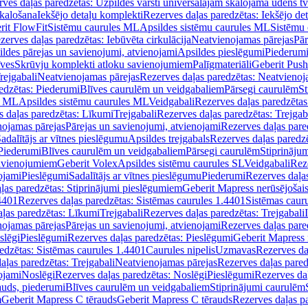
ves daļas paredzētas: Uzpildes vārsti universālajām skalojamā ūdens t
skalošana
Iekšējo detaļu komplekti
Rezerves daļas paredzētas: Iekšējo de
rit FlowFit
Sistēmu caurules ML
Apsildes sistēmu caurules ML
Sistēmu 
zerves daļas paredzētas: Iebūvēta cirkulācija
Neatvienojamas pārejas
Pār
ldes pārejas un savienojumi, atvienojami
Apsildes pieslēgumi
Piederum
īves
Skrūvju komplekti atloku savienojumiem
Palīgmateriāli
Geberit Push
rejgabali
Neatvienojamas pārejas
Rezerves daļas paredzētas: Neatvienoj
edzētas: Piederumi
Blīves caurulēm un veidgabaliem
Pārsegi caurulēm
St
s ML
Apsildes sistēmu caurules ML
Veidgabali
Rezerves daļas paredzētas
 daļas paredzētas: Līkumi
Trejgabali
Rezerves daļas paredzētas: Trejgab
nojamas pārejas
Pārejas un savienojumi, atvienojami
Rezerves daļas pare
adalītājs ar vītnes pieslēgumu
Apsildes trejgabals
Rezerves daļas paredzē
 Piederumi
Blīves caurulēm un veidgabaliem
Pārsegi caurulēm
Stiprināju
savienojumiem
Geberit Volex
Apsildes sistēmu caurules SL
Veidgabali
Reze
ojami
Pieslēgumi
Sadalītājs ar vītnes pieslēgumu
Piederumi
Rezerves daļa
ļas paredzētas: Stiprinājumi pieslēgumiem
Geberit Mapress nerūsējošais
4401
Rezerves daļas paredzētas: Sistēmas caurules 1.4401
Sistēmas caur
ļas paredzētas: Līkumi
Trejgabali
Rezerves daļas paredzētas: Trejgabali
nojamas pārejas
Pārejas un savienojumi, atvienojami
Rezerves daļas pare
slēgi
Pieslēgumi
Rezerves daļas paredzētas: Pieslēgumi
Geberit Mapress 
edzētas: Sistēmas caurules 1.4401
Caurules nipelis
Uzmavas
Rezerves da
aļas paredzētas: Trejgabali
Neatvienojamas pārejas
Rezerves daļas pared
ojami
Noslēgi
Rezerves daļas paredzētas: Noslēgi
Pieslēgumi
Rezerves da
auds, piederumi
Blīves caurulēm un veidgabaliem
Stiprinājumi caurulēm
m
Geberit Mapress C tērauds
Geberit Mapress C tērauds
Rezerves daļas p