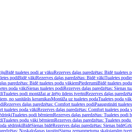
iju
Bidē tualetes podi ar vāku
Rezerves daļas paredzētas: Bidē tualetes 
letes podi
Bidē vāki
Rezerves daļas paredzētas: Bidē vāki
Tualetes podi
ļas paredzētas: Bidē tualetes podu vākiem
Piederumi
Bidē tualetes pod
letes poda vāki
Sienas tualetes podi
Rezerves daļas paredzētas: Sienas tu
di
Tualetes podi montāžai ar ārējo ūdens tvertni
Rezerves daļas paredzēta
diem, no sanitārās keramikas
Montāža uz tualetes poda
Tualetes poda vāk
odi
Rezerves daļas paredzētas: Comfort tualetes podi
Paaugstināti tualete
t tualetes poda vāki
Rezerves daļas paredzētas: Comfort tualetes poda 
ēdriņķi
Tualetes podi bērniem
Rezerves daļas paredzētas: Tualetes podi 
di
Tualetes podu vāki bērniem
Rezerves daļas paredzētas: Tualetes podu
oda sēdriņķi
Bidē
Sienas bidē
Rezerves daļas paredzētas: Sienas bidē
Grī
aredzētas: Noskalošanas taustiņi
Sigma zemapmetuma skalojamām tver