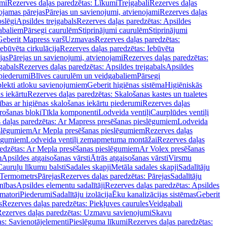
mi
Rezerves daļas paredzētas: Līkumi
Trejgabali
Rezerves daļas
ojamas pārejas
Pārejas un savienojumi, atvienojami
Rezerves daļas
slēgi
Apsildes trejgabals
Rezerves daļas paredzētas: Apsildes
abaliem
Pārsegi caurulēm
Stiprinājumi caurulēm
Stiprinājumi
Geberit Mapress varš
Uzmavas
Rezerves daļas paredzētas:
Iebūvēta cirkulācija
Rezerves daļas paredzētas: Iebūvēta
jas
Pārejas un savienojumi, atvienojami
Rezerves daļas paredzētas:
gabals
Rezerves daļas paredzētas: Apsildes trejgabals
Apsildes
 piederumi
Blīves caurulēm un veidgabaliem
Pārsegi
lekti atloku savienojumiem
Geberit higiēnas sistēma
Higiēniskās
s iekārtu
Rezerves daļas paredzētas: Skalošanas kastes un tualetes
ības ar higiēnas skalošanas iekārtu piederumi
Rezerves daļas
rošanas bloki
Tīkla komponenti
Lodveida ventiļi
Caurplūdes ventiļi
 daļas paredzētas: Ar Mapress presēšanas pieslēgumiem
Lodveida
eslēgumiem
Ar Mepla presēšanas pieslēgumiem
Rezerves daļas
lēgumiem
Lodveida ventiļi zemapmetuma montāžai
Rezerves daļas
redzētas: Ar Mepla presēšanas pieslēgumiem
Ar Volex presēšanas
m
Apsildes atgaisošanas vārsti
Ātrās atgaisošanas vārsti
Virsmu
Cauruļu līkumu balsti
Sadales skapji
Metāla sadales skapji
Sadalītāju
Termometrs
Pārejas
Rezerves daļas paredzētas: Pārejas
Sadalītāju
nības
Apsildes elementu sadalītāji
Rezerves daļas paredzētas: Apsildes
matori
Piederumi
Sadalītāju izolācija
Ēku kanalizācijas sistēmas
Geberit
s
Rezerves daļas paredzētas: Piekļuves caurules
Veidgabali
ezerves daļas paredzētas: Uzmavu savienojumi
Skavu
as: Savienotājelementi
Pieslēguma līkumi
Rezerves daļas paredzētas: