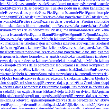
lekti
Skalošanas caurules, skalošanas līkumi un pārejas
Pārsegplāksnes
I
plekti
Rezerves daļas paredzētas: Tualetes podu un izlietņu kanalizācija
rule
Rezerves daļas paredzētas: Pieslēguma īscaurule
Pieslēguma komple
agarinājumi
PVC pieslēgumi
Rezerves daļas paredzētas: PVC pieslēgumi
jas komplekti
Pisuāru sifoni
Rezerves daļas paredzētas: Pisuāru sifoni
Glie
ļu un skalošanas līkumu pagarinājumi
Rezerves daļas paredzētas: Skalo
līkumi
Rezerves daļas paredzētas: Pieslēguma līkumi
Manšetes
Bidē kanal
ēguma īscaurule
Pieslēguma līkumi
Pārsegi
Pieslēgumi
Blīvējumi
Mazgāšan
Rezerves daļas paredzētas: Mēbeļu izlietnes
Uzliekamās izlietnes
Rezerve
oku mazgāšanas izlietne
Daļēji iemontētās izlietnes
Iebūvējamas izlietnes
Lielās mazgāšanas izlietnes
Citas izlietnes
Rezerves daļas paredzētas: Cita
etnes
Piederumi
Atbalstkājas
Rezerves daļas paredzētas: Atbalstkājas
Atbal
ās apmales
Izlietnes komplekti ar apakšskapi
Roku mazgāšanas izlietnes 
erves daļas paredzētas: Izlietnes komplekti ar apakšskapi
Mēbeļu izlietn
pakšskapi
Rezerves daļas paredzētas: Iebūvējamas izlietnes komplekti a
es daļas paredzētas: Izlietnes mazām vannas istabām
Izlietnēm
Rezerves 
edzētas: Mēbeļu izlietnēm
Stūra roku mazgāšanas izlietnēm
Rezerves daļ
ei bļodas formā
Rezerves daļas paredzētas: Uzliekamai izlietnei bļodas f
Sānu skapji
Zemi sānu skapji
Rezerves daļas paredzētas: Zemi sānu skapj
Rezerves daļas paredzētas: Piekaramie skapji
Citas mēbeles
Rezerves daļ
u sadalītāji un uzglabāšanas kārbas
Dvieļu turētāji un dvieļu āķi
Apgaism
ildu piederumi
Spoguļi un spoguļskapji
Spoguļi
Rezerves daļas paredzēta
uļskapji
Ar iebūvētu apgaismojumu
Rezerves daļas paredzētas: Ar iebū
enti
Papildu piederumi
Kontaktligzdas
Maisītāji
Izlietnes maisītāji
Rezerve
arbināšana, izmantojot elektrotīklu
Vertikāla montāža, darbināšana, izma