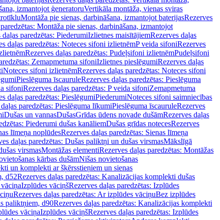
šana, izmantojot ģeneratoru
Vertikāla montāža, vienas sviras
rotīklu
Montāža pie sienas, darbināšana, izmantojot baterijas
Rezerves
paredzētas: Montāža pie sienas, darbināšana, izmantojot
 daļas paredzētas: Piederumi
Izlietnes maisītājiem
Rezerves daļas
s daļas paredzētas: Noteces sifoni izlietnēm
P veida sifoni
Rezerves
izlietnēm
Rezerves daļas paredzētas: Pudeļsifoni izlietnēm
Pudeļsifoni
paredzētas: Zemapmetuma sifoni
Izlietnes pieslēgumi
Rezerves daļas
i
Noteces sifoni izlietnēm
Rezerves daļas paredzētas: Noteces sifoni
lēgumi
Pieslēguma īscaurule
Rezerves daļas paredzētas: Pieslēguma
a sifoni
Rezerves daļas paredzētas: P veida sifoni
Zemapmetuma
s daļas paredzētas: Pieslēgumi
Piederumi
Noteces sifoni saimniecības
daļas paredzētas: Pieslēguma līkumi
Pieslēguma īscaurule
Rezerves
mi
Dušas un vannas
Dušas
Grīdas ūdens novade dušām
Rezerves daļas
edzētas: Piederumi dušas kanāliem
Dušas grīdas noteces
Rezerves
nas līmeņa noplūdes
Rezerves daļas paredzētas: Sienas līmeņa
es daļas paredzētas: Dušas paliktņi un dušas virsmas
Mākslīgā
dušas virsmas
Montāžas elementi
Rezerves daļas paredzētas: Montāžas
ovietošanas kārbas dušām
Nišas novietošanas
ti un komplekti ar šķērsstieņiem un sienas
m, d52
Rezerves daļas paredzētas: Kanalizācijas komplekti dušas
 vāciņa
Izplūdes vāciņš
Rezerves daļas paredzētas: Izplūdes
āciņu
Rezerves daļas paredzētas: Ar izplūdes vāciņu
Bez izplūdes
s paliktņiem, d90
Rezerves daļas paredzētas: Kanalizācijas komplekti
plūdes vāciņa
Izplūdes vāciņš
Rezerves daļas paredzētas: Izplūdes