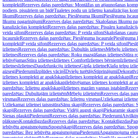
komplekti
Rezerves daļas paredzētas: Montāžas un atjaunošanas komp
podiem, pisuāriem un bidē
Tualetes podu un izlietņu kanalizācijas kom
līkumi
Rezerves daļas paredzētas: Pieslēguma līkumi
Pieslēguma īscau
līkumu pagarinājumi
Rezerves daļas paredzētas: Skalošanas līkumu p
kanalizācijas komplekti
Rezerves daļas paredzētas: Pisuāru kanalizāci
veida sifoni
Rezerves daļas paredzētas: P veida sifoni
Skalošanas cauru
īscaurule
Rezerves daļas paredzētas: Pieslēguma īscaurule
Pieslēguma 
komplekti
P veida sifoni
Rezerves daļas paredzētas: P veida sifoni
Piesl
izlietnes
Rezerves daļas paredzētas: Dubultās izlietnes
Mēbeļu izlietnes
izlietnes
Rezerves daļas paredzētas: Roku mazgāšanas izlietnes
Stūra r
iebūvējamas
Stūra izlietnes
Izlietnes Comfort
Izlietnes bērniem
Izlietnes
izlietnes
Izlietnes
Daudzfunkciju izlietnes
Ģipša izlietne
Klašu telpu izli
aizsegi
Piederumi
Izplūdes vāciņš
Dvieļu turētājs
Stiprinājumi
Dekoratīv
izlietnes komplekti ar apakšskapi
Izlietnes komplekti ar apakšskapi
Rez
izlietnes komplekti ar apakšskapi
Iebūvējamas izlietnes komplekti ar a
paredzētas: Izlietņu apakšskapji
Izlietnes mazām vannas istabām
Rezerv
paredzētas: Dubultajām izlietnēm
Mēbeļu izlietnēm
Rezerves daļas par
virsmas
Rezerves daļas paredzētas: Izlietņu virsmas
Uzliekamai izlietn
Uzliekamai izlietnei taisnstūra
Sānu skapji
Rezerves daļas paredzētas: 
skapji
Rezerves daļas paredzētas: Vidēji augsti skapji
Piekaramie skapji
Sienas plaukti
Piederumi
Rezerves daļas paredzētas: Piederumi
Atvilktņ
plāksnes
Kontaktligzdas
Rezerves daļas paredzētas: Kontaktligzdas
Pap
iebūvētu apgaismojumu
Spoguļskapji
Rezerves daļas paredzētas: Spog
paredzētas: Bez iebūvēta apgaismojuma
Piederumi
Apgaismojuma elem
izmantojot elektrotīklu
Rezerves daļas paredzētas: Vertikāla montāža, d