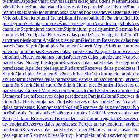
tvertnēm
Uzpildes vārsti universālajām skalojamā ūdens tvertnēm
Rezer
vārsti
Divu režīmu skalošana
Rezerves daļas paredzētas: Divu režīmu 
režīmu skalošana
Piederumi
Noskalošanas pogas
Padeves sistēmas
Gebe
Veidgabali
Savienojumi
Pārejas
Līkumi
Trejgabali
Iebūvēta cirkulācija
Re
pieslēgumu
Sadalītājs ar presēšanas pieslēgumu
Apsildes trejgabals
Apsi
caurulēm
Stiprinājumi caurulēm
Stiprinājumi pieslēgumiem
Sistēmas bl
caurules ML
Veidgabali
Rezerves daļas paredzētas: Veidgabali
Līkumi
T
ar vītnes pieslēgumu
Apsildes pieslēgumi
Piederumi
Rezerves daļas par
paredzētas: Stiprinājumi pieslēgumiem
Geberit Mepla
Sistēmu caurule
Savienojumi
Pārejas
Rezerves daļas paredzētas: Pārejas
Līkumi
Rezerves
cirkulācija
Neatvienojamas pārejas
Rezerves daļas paredzētas: Neatvie
paredzētas: Noslēgi
Pieslēgumi
Rezerves daļas paredzētas: Pieslēgumi
S
paredzētas: Apsildes pieslēgumi
Piederumi
Rezerves daļas paredzētas:
Stiprinājumi pieslēgumiem
Sistēmas blīves
Skrūvju komplekti atloku 
atvienojami
Rezerves daļas paredzētas: Pārejas un savienojumi, atvien
caurulēm
Stiprinājumi caurulēm
Stiprinājumi pieslēgumiem
Rezerves da
paredzētas: Geberit Mapress nerūsējošais tērauds
Sistēmas caurules 1.
Uzmavas
Pārejas
Rezerves daļas paredzētas: Pārejas
Līkumi
Rezerves da
cirkulācija
Neatvienojamas pārejas
Rezerves daļas paredzētas: Neatvie
daļas paredzētas: Kompensatori
Noslēgi
Rezerves daļas paredzētas: No
nerūsējošais tērauds, gāze
Sistēmas caurules 1.4401
Rezerves daļas par
Pārejas
Līkumi
Rezerves daļas paredzētas: Līkumi
Trejgabali
Rezerves d
atvienojami
Rezerves daļas paredzētas: Pārejas un savienojumi, atvien
piederumi
Rezerves daļas paredzētas: GeberitMapress nerūsējošais tēr
pieslēgumiem
Sistēmas blīves
Skrūvju komplekti atloku savienojumie