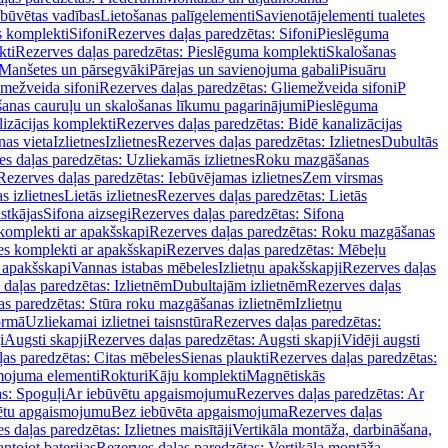
ebūvētas vadības
Lietošanas palīgelementi
Savienotājelementi tualetes
s komplekti
Sifoni
Rezerves daļas paredzētas: Sifoni
Pieslēguma
kti
Rezerves daļas paredzētas: Pieslēguma komplekti
Skalošanas
Manšetes un pārsegvāki
Pārejas un savienojuma gabali
Pisuāru
mežveida sifoni
Rezerves daļas paredzētas: Gliemežveida sifoni
P
šanas cauruļu un skalošanas līkumu pagarinājumi
Pieslēguma
izācijas komplekti
Rezerves daļas paredzētas: Bidē kanalizācijas
as vieta
Izlietnes
Izlietnes
Rezerves daļas paredzētas: Izlietnes
Dubultās
s daļas paredzētas: Uzliekamās izlietnes
Roku mazgāšanas
Rezerves daļas paredzētas: Iebūvējamas izlietnes
Zem virsmas
s izlietnes
Lietās izlietnes
Rezerves daļas paredzētas: Lietās
stkājas
Sifona aizsegi
Rezerves daļas paredzētas: Sifona
komplekti ar apakšskapi
Rezerves daļas paredzētas: Roku mazgāšanas
es komplekti ar apakšskapi
Rezerves daļas paredzētas: Mēbeļu
r apakšskapi
Vannas istabas mēbeles
Izlietņu apakšskapji
Rezerves daļas
daļas paredzētas: Izlietnēm
Dubultajām izlietnēm
Rezerves daļas
as paredzētas: Stūra roku mazgāšanas izlietnēm
Izlietņu
ormā
Uzliekamai izlietnei taisnstūra
Rezerves daļas paredzētas:
i
Augsti skapji
Rezerves daļas paredzētas: Augsti skapji
Vidēji augsti
as paredzētas: Citas mēbeles
Sienas plaukti
Rezerves daļas paredzētas:
ojuma elementi
Rokturi
Kāju komplekti
Magnētiskās
s: Spoguļi
Ar iebūvētu apgaismojumu
Rezerves daļas paredzētas: Ar
vētu apgaismojumu
Bez iebūvēta apgaismojuma
Rezerves daļas
s daļas paredzētas: Izlietnes maisītāji
Vertikāla montāža, darbināšana,
ntojot baterijas
Rezerves daļas paredzētas: Vertikāla montāža,