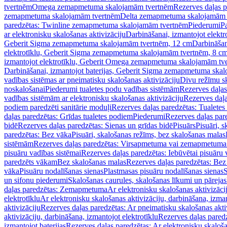
tvertnēm
Omega zemapmetuma skalojamām tvertnēm
Rezerves daļas 
zemapmetuma skalojamām tvertnēm
Delta zemapmetuma skalojamām 
paredzētas: Twinline zemapmetuma skalojamām tvertnēm
Piederumi
Pa
ar elektronisku skalošanas aktivizāciju
Darbināšanai, izmantojot elek
Geberit Sigma zemapmetuma skalojamām tvertnēm, 12 cm
Darbināšan
elektrotīklu, Geberit Sigma zemapmetuma skalojamām tvertnēm, 8 c
izmantojot elektrotīklu, Geberit Omega zemapmetuma skalojamām tv
Darbināšanai, izmantojot baterijas, Geberit Sigma zemapmetuma ska
vadības sistēmas ar pneimatisku skalošanas aktivizāciju
Divu režīmu s
noskalošanai
Piederumi tualetes podu vadības sistēmām
Rezerves daļas
vadības sistēmām ar elektronisku skalošanas aktivizāciju
Rezerves daļa
podiem paredzēti sanitārie moduļi
Rezerves daļas paredzētas: Tualetes
daļas paredzētas: Grīdas tualetes podiem
Piederumi
Rezerves daļas par
bidē
Rezerves daļas paredzētas: Sienas un grīdas bidē
Pisuārs
Pisuāri, 
paredzētas: Bez vāka
Pisuāri, skalošanas režīms, bez skalošanas malas
sistēmām
Rezerves daļas paredzētas: Virsapmetuma vai zemapmetuma 
pisuāru vadības sistēmai
Rezerves daļas paredzētas: Iebūvētai pisuāru 
paredzēts vākam
Bez skalošanas malas
Rezerves daļas paredzētas: Bez
vāka
Pisuāru nodalīšanas sienas
Plastmasas pisuāru nodalīšanas sienas
S
un sifonu piederumi
Skalošanas caurules, skalošanas līkumi un pārejas
daļas paredzētas: Zemapmetuma
Ar elektronisku skalošanas aktivizācij
elektrotīklu
Ar elektronisku skalošanas aktivizāciju, darbināšana, izman
aktivizāciju
Rezerves daļas paredzētas: Ar pneimatisku skalošanas akti
aktivizāciju, darbināšana, izmantojot elektrotīklu
Rezerves daļas paredz
izmantojot baterijas
Rezerves daļas paredzētas: Ar elektronisku skalošan