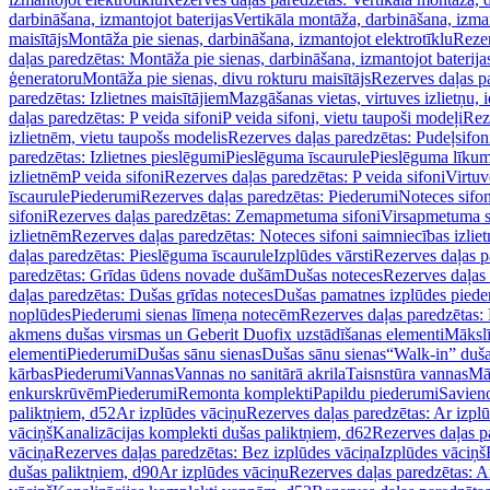
darbināšana, izmantojot baterijas
Vertikāla montāža, darbināšana, izma
maisītājs
Montāža pie sienas, darbināšana, izmantojot elektrotīklu
Rezer
daļas paredzētas: Montāža pie sienas, darbināšana, izmantojot baterija
ģeneratoru
Montāža pie sienas, divu rokturu maisītājs
Rezerves daļas pa
paredzētas: Izlietnes maisītājiem
Mazgāšanas vietas, virtuves izlietņu, i
daļas paredzētas: P veida sifoni
P veida sifoni, vietu taupoši modeļi
Reze
izlietnēm, vietu taupošs modelis
Rezerves daļas paredzētas: Pudeļsifoni
paredzētas: Izlietnes pieslēgumi
Pieslēguma īscaurule
Pieslēguma līkum
izlietnēm
P veida sifoni
Rezerves daļas paredzētas: P veida sifoni
Virtuv
īscaurule
Piederumi
Rezerves daļas paredzētas: Piederumi
Noteces sifo
sifoni
Rezerves daļas paredzētas: Zemapmetuma sifoni
Virsapmetuma s
izlietnēm
Rezerves daļas paredzētas: Noteces sifoni saimniecības izlie
daļas paredzētas: Pieslēguma īscaurule
Izplūdes vārsti
Rezerves daļas pa
paredzētas: Grīdas ūdens novade dušām
Dušas noteces
Rezerves daļas
daļas paredzētas: Dušas grīdas noteces
Dušas pamatnes izplūdes piede
noplūdes
Piederumi sienas līmeņa notecēm
Rezerves daļas paredzētas:
akmens dušas virsmas un Geberit Duofix uzstādīšanas elementi
Mākslī
elementi
Piederumi
Dušas sānu sienas
Dušas sānu sienas
“Walk-in” duša
kārbas
Piederumi
Vannas
Vannas no sanitārā akrila
Taisnstūra vannas
Mā
enkurskrūvēm
Piederumi
Remonta komplekti
Papildu piederumi
Savien
paliktņiem, d52
Ar izplūdes vāciņu
Rezerves daļas paredzētas: Ar izpl
vāciņš
Kanalizācijas komplekti dušas paliktņiem, d62
Rezerves daļas p
vāciņa
Rezerves daļas paredzētas: Bez izplūdes vāciņa
Izplūdes vāciņš
dušas paliktņiem, d90
Ar izplūdes vāciņu
Rezerves daļas paredzētas: A