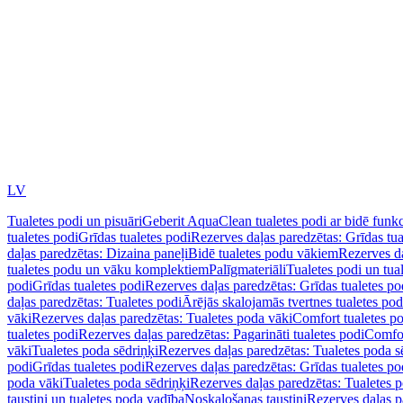
LV
Tualetes podi un pisuāri
Geberit AquaClean tualetes podi ar bidē funkc
tualetes podi
Grīdas tualetes podi
Rezerves daļas paredzētas: Grīdas tua
daļas paredzētas: Dizaina paneļi
Bidē tualetes podu vākiem
Rezerves da
tualetes podu un vāku komplektiem
Palīgmateriāli
Tualetes podi un tua
podi
Grīdas tualetes podi
Rezerves daļas paredzētas: Grīdas tualetes po
daļas paredzētas: Tualetes podi
Ārējās skalojamās tvertnes tualetes po
vāki
Rezerves daļas paredzētas: Tualetes poda vāki
Comfort tualetes p
tualetes podi
Rezerves daļas paredzētas: Pagarināti tualetes podi
Comfor
vāki
Tualetes poda sēdriņķi
Rezerves daļas paredzētas: Tualetes poda s
podi
Grīdas tualetes podi
Rezerves daļas paredzētas: Grīdas tualetes po
poda vāki
Tualetes poda sēdriņķi
Rezerves daļas paredzētas: Tualetes p
taustiņi un tualetes poda vadība
Noskalošanas taustiņi
Rezerves daļas p