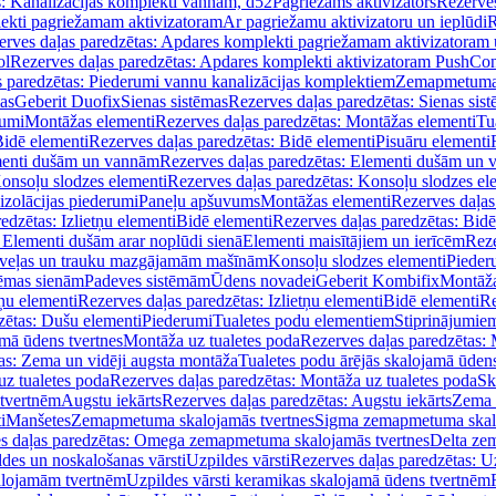
s: Kanalizācijas komplekti vannām, d52
Pagriežams aktivizators
Rezerves
lekti pagriežamam aktivizatoram
Ar pagriežamu aktivizatoru un ieplūdi
R
erves daļas paredzētas: Apdares komplekti pagriežamam aktivizatoram 
ol
Rezerves daļas paredzētas: Apdares komplekti aktivizatoram PushCon
s paredzētas: Piederumi vannu kanalizācijas komplektiem
Zemapmetuma c
mas
Geberit Duofix
Sienas sistēmas
Rezerves daļas paredzētas: Sienas sis
rumi
Montāžas elementi
Rezerves daļas paredzētas: Montāžas elementi
Tu
idē elementi
Rezerves daļas paredzētas: Bidē elementi
Pisuāru elementi
enti dušām un vannām
Rezerves daļas paredzētas: Elementi dušām un
onsoļu slodzes elementi
Rezerves daļas paredzētas: Konsoļu slodzes el
izolācijas piederumi
Paneļu apšuvums
Montāžas elementi
Rezerves daļas
edzētas: Izlietņu elementi
Bidē elementi
Rezerves daļas paredzētas: Bidē
 Elementi dušām arar noplūdi sienā
Elementi maisītājiem un ierīcēm
Reze
i veļas un trauku mazgājamām mašīnām
Konsoļu slodzes elementi
Pieder
tēmas sienām
Padeves sistēmām
Ūdens novadei
Geberit Kombifix
Montāža
tņu elementi
Rezerves daļas paredzētas: Izlietņu elementi
Bidē elementi
Re
zētas: Dušu elementi
Piederumi
Tualetes podu elementiem
Stiprinājumie
amā ūdens tvertnes
Montāža uz tualetes poda
Rezerves daļas paredzētas: 
as: Zema un vidēji augsta montāža
Tualetes podu ārējās skalojamā ūdens
z tualetes poda
Rezerves daļas paredzētas: Montāža uz tualetes poda
Sk
 tvertnēm
Augstu iekārts
Rezerves daļas paredzētas: Augstu iekārts
Zema 
i
Manšetes
Zemapmetuma skalojamās tvertnes
Sigma zemapmetuma skalo
s daļas paredzētas: Omega zemapmetuma skalojamās tvertnes
Delta ze
des un noskalošanas vārsti
Uzpildes vārsti
Rezerves daļas paredzētas: Uz
alojamām tvertnēm
Uzpildes vārsti keramikas skalojamā ūdens tvertnēm