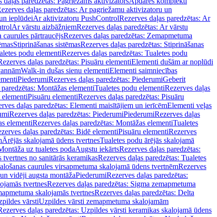
 daļas paredzētas: Pagriežams aktivizators
Apdares komplekti
ezerves daļas paredzētas: Ar pagriežamu aktivizatoru un
un ieplūdei
Ar aktivizatoru PushControl
Rezerves daļas paredzētas: Ar
trol
Ar vārstu aizbāžņiem
Rezerves daļas paredzētas: Ar vārstu
aurules pārtraucējs
Rezerves daļas paredzētas: Zemapmetuma
tēmas
Stiprināšanas sistēmas
Rezerves daļas paredzētas: Stiprināšanas
aletes podu elementi
Rezerves daļas paredzētas: Tualetes podu
Rezerves daļas paredzētas: Pisuāru elementi
Elementi dušām ar noplūdi
 vannām
Walk-in dušas sienu elementi
Elementi saimniecības
ementi
Piederumi
Rezerves daļas paredzētas: Piederumi
Geberit
 paredzētas: Montāžas elementi
Tualetes podu elementi
Rezerves daļas
 elementi
Pisuāru elementi
Rezerves daļas paredzētas: Pisuāru
rves daļas paredzētas: Elementi maisītājiem un ierīcēm
Elementi veļas
umi
Rezerves daļas paredzētas: Piederumi
Piederumi
Rezerves daļas
s elementi
Rezerves daļas paredzētas: Montāžas elementi
Tualetes
zerves daļas paredzētas: Bidē elementi
Pisuāru elementi
Rezerves
m
Ārējās skalojamā ūdens tvertnes
Tualetes podu ārējās skalojamā
Montāža uz tualetes poda
Augstu iekārts
Rezerves daļas paredzētas:
 tvertnes no sanitārās keramikas
Rezerves daļas paredzētas: Tualetes
alošanas caurules virsapmetuma skalojamā ūdens tvertnēm
Rezerves
un vidēji augsta montāža
Piederumi
Rezerves daļas paredzētas:
jamās tvertnes
Rezerves daļas paredzētas: Sigma zemapmetuma
mapmetuma skalojamās tvertnes
Rezerves daļas paredzētas: Delta
pildes vārsti
Uzpildes vārsti zemapmetuma skalojamām
Rezerves daļas paredzētas: Uzpildes vārsti keramikas skalojamā ūdens