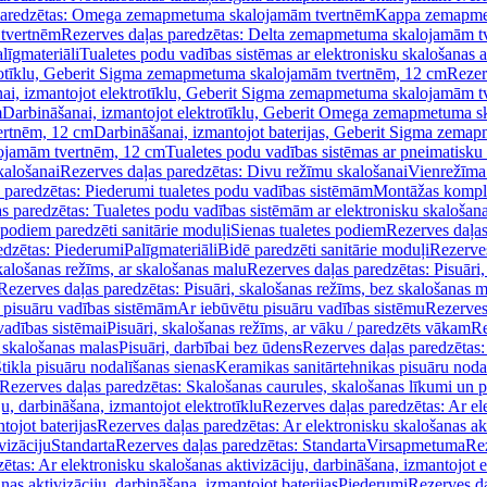
paredzētas: Omega zemapmetuma skalojamām tvertnēm
Kappa zemapme
tvertnēm
Rezerves daļas paredzētas: Delta zemapmetuma skalojamām t
līgmateriāli
Tualetes podu vadības sistēmas ar elektronisku skalošanas a
trotīklu, Geberit Sigma zemapmetuma skalojamām tvertnēm, 12 cm
Rezer
ai, izmantojot elektrotīklu, Geberit Sigma zemapmetuma skalojamām t
m
Darbināšanai, izmantojot elektrotīklu, Geberit Omega zemapmetuma 
ertnēm, 12 cm
Darbināšanai, izmantojot baterijas, Geberit Sigma zem
lojamām tvertnēm, 12 cm
Tualetes podu vadības sistēmas ar pneimatisku 
kalošanai
Rezerves daļas paredzētas: Divu režīmu skalošanai
Vienrežīma
 paredzētas: Piederumi tualetes podu vadības sistēmām
Montāžas kompl
s paredzētas: Tualetes podu vadības sistēmām ar elektronisku skalošana
 podiem paredzēti sanitārie moduļi
Sienas tualetes podiem
Rezerves daļas
edzētas: Piederumi
Palīgmateriāli
Bidē paredzēti sanitārie moduļi
Rezerves
skalošanas režīms, ar skalošanas malu
Rezerves daļas paredzētas: Pisuāri
Rezerves daļas paredzētas: Pisuāri, skalošanas režīms, bez skalošanas m
pisuāru vadības sistēmām
Ar iebūvētu pisuāru vadības sistēmu
Rezerves
vadības sistēmai
Pisuāri, skalošanas režīms, ar vāku / paredzēts vākam
Re
 skalošanas malas
Pisuāri, darbībai bez ūdens
Rezerves daļas paredzētas:
tikla pisuāru nodalīšanas sienas
Keramikas sanitārtehnikas pisuāru noda
Rezerves daļas paredzētas: Skalošanas caurules, skalošanas līkumi un p
u, darbināšana, izmantojot elektrotīklu
Rezerves daļas paredzētas: Ar el
tojot baterijas
Rezerves daļas paredzētas: Ar elektronisku skalošanas akt
vizāciju
Standarta
Rezerves daļas paredzētas: Standarta
Virsapmetuma
Re
ētas: Ar elektronisku skalošanas aktivizāciju, darbināšana, izmantojot e
as aktivizāciju, darbināšana, izmantojot baterijas
Piederumi
Rezerves da