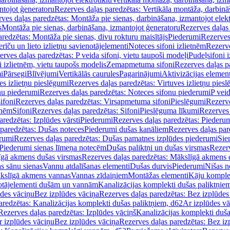
ntojot ģeneratoru
Rezerves daļas paredzētas: Vertikāla montāža, darbinā
ves daļas paredzētas: Montāža pie sienas, darbināšana, izmantojot elekt
s
Montāža pie sienas, darbināšana, izmantojot ģeneratoru
Rezerves daļas 
redzētas: Montāža pie sienas, divu rokturu maisītājs
Piederumi
Rezerves
erīču un lieto izlietņu savienotājelementi
Noteces sifoni izlietnēm
Rezerve
rves daļas paredzētas: P veida sifoni, vietu taupoši modeļi
Pudeļsifoni 
 izlietnēm, vietu taupošs modelis
Zemapmetuma sifoni
Rezerves daļas 
i
Pārsegi
Blīvējumi
Vertikālās caurules
Pagarinājumi
Aktivizācijas element
es izlietņu pieslēgumi
Rezerves daļas paredzētas: Virtuves izlietņu pies
nu piederumi
Rezerves daļas paredzētas: Noteces sifonu piederumi
P veid
ifoni
Rezerves daļas paredzētas: Virsapmetuma sifoni
Pieslēgumi
Rezerve
tnēm
Sifoni
Rezerves daļas paredzētas: Sifoni
Pieslēguma līkumi
Rezerves 
redzētas: Izplūdes vārsti
Piederumi
Rezerves daļas paredzētas: Piederu
 paredzētas: Dušas noteces
Piederumi dušas kanāliem
Rezerves daļas par
rumi
Rezerves daļas paredzētas: Dušas pamatnes izplūdes piederumi
Sie
 Piederumi sienas līmeņa notecēm
Dušas paliktņi un dušas virsmas
Rezerv
gā akmens dušas virsmas
Rezerves daļas paredzētas: Mākslīgā akmens 
s sānu sienas
Vannu atdalīšanas elementi
Dušas durvis
Piederumi
Nišas n
kslīgā akmens vannas
Vannas zīdaiņiem
Montāžas elementi
Kāju komplek
otājelementi dušām un vannām
Kanalizācijas komplekti dušas paliktņie
ūdes vāciņu
Bez izplūdes vāciņa
Rezerves daļas paredzētas: Bez izplūdes
aredzētas: Kanalizācijas komplekti dušas paliktņiem, d62
Ar izplūdes v
Rezerves daļas paredzētas: Izplūdes vāciņš
Kanalizācijas komplekti duša
r izplūdes vāciņu
Bez izplūdes vāciņa
Rezerves daļas paredzētas: Bez iz