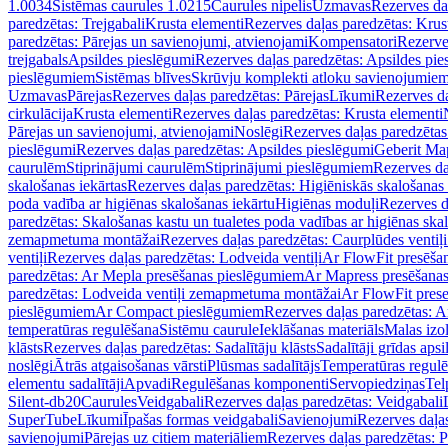
1.0034
Sistēmas caurules 1.0215
Caurules nipelis
Uzmavas
Rezerves da
paredzētas: Trejgabali
Krusta elementi
Rezerves daļas paredzētas: Krus
paredzētas: Pārejas un savienojumi, atvienojami
Kompensatori
Rezerve
trejgabals
Apsildes pieslēgumi
Rezerves daļas paredzētas: Apsildes pie
pieslēgumiem
Sistēmas blīves
Skrūvju komplekti atloku savienojumie
Uzmavas
Pārejas
Rezerves daļas paredzētas: Pārejas
Līkumi
Rezerves da
cirkulācija
Krusta elementi
Rezerves daļas paredzētas: Krusta elementi
Pārejas un savienojumi, atvienojami
Noslēgi
Rezerves daļas paredzētas
pieslēgumi
Rezerves daļas paredzētas: Apsildes pieslēgumi
Geberit Map
caurulēm
Stiprinājumi caurulēm
Stiprinājumi pieslēgumiem
Rezerves da
skalošanas iekārtas
Rezerves daļas paredzētas: Higiēniskās skalošanas 
poda vadība ar higiēnas skalošanas iekārtu
Higiēnas moduļi
Rezerves d
paredzētas: Skalošanas kastu un tualetes poda vadības ar higiēnas ska
zemapmetuma montāžai
Rezerves daļas paredzētas: Caurplūdes vent
ventiļi
Rezerves daļas paredzētas: Lodveida ventiļi
Ar FlowFit presēša
paredzētas: Ar Mepla presēšanas pieslēgumiem
Ar Mapress presēšana
paredzētas: Lodveida ventiļi zemapmetuma montāžai
Ar FlowFit pres
pieslēgumiem
Ar Compact pieslēgumiem
Rezerves daļas paredzētas: 
temperatūras regulēšana
Sistēmu caurule
Ieklāšanas materiāls
Malas izol
klāsts
Rezerves daļas paredzētas: Sadalītāju klāsts
Sadalītāji grīdas apsi
noslēgi
Ātrās atgaisošanas vārsti
Plūsmas sadalītājs
Temperatūras regulē
elementu sadalītāji
Apvadi
Regulēšanas komponenti
Servopiedziņas
Tel
Silent-db20
Caurules
Veidgabali
Rezerves daļas paredzētas: Veidgabali
SuperTube
Līkumi
Īpašas formas veidgabali
Savienojumi
Rezerves daļa
savienojumi
Pārejas uz citiem materiāliem
Rezerves daļas paredzētas: P