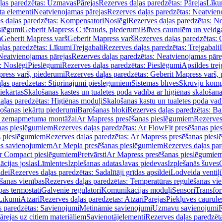
ļas paredzētas: Uzmavas
Pārejas
Rezerves daļas paredzētas: Pārejas
Līku
ta elementi
Neatvienojamas pārejas
Rezerves daļas paredzētas: Neatvien
s daļas paredzētas: Kompensatori
Noslēgi
Rezerves daļas paredzētas: No
slēgumi
Geberit Mapress C tērauds, piederumi
Blīves caurulēm un veidg
m
Geberit Mapress varš
Geberit Mapress varš
Rezerves daļas paredzētas: 
ļas paredzētas: Līkumi
Trejgabali
Rezerves daļas paredzētas: Trejgabali
Neatvienojamas pārejas
Rezerves daļas paredzētas: Neatvienojamas pāre
: Noslēgi
Pieslēgumi
Rezerves daļas paredzētas: Pieslēgumi
Apsildes trej
ress varš, piederumi
Rezerves daļas paredzētas: Geberit Mapress varš,
ļas paredzētas: Stiprinājumi pieslēgumiem
Sistēmas blīves
Skrūvju komp
iekārtas
Skalošanas kastes un tualetes poda vadība ar higiēnas skalošana
aļas paredzētas: Higiēnas moduļi
Skalošanas kastu un tualetes poda vad
lošanas iekārtu piederumi
Barošanas bloki
Rezerves daļas paredzētas: Ba
iļi zemapmetuma montāžai
Ar Mapress presēšanas pieslēgumiem
Rezerves
nas pieslēgumiem
Rezerves daļas paredzētas: Ar FlowFit presēšanas pi
s pieslēgumiem
Rezerves daļas paredzētas: Ar Mapress presēšanas pies
es savienojumiem
Ar Mepla presēšanas pieslēgumiem
Rezerves daļas pa
Ar Compact pieslēgumiem
Pretvārsti
Ar Mapress presēšanas pieslēgumie
ācijas joslas
Līmlentes
Izplešanas adatas
Javas piedevas
Izplešanās šuves
ldei
Rezerves daļas paredzētas: Sadalītāji grīdas apsildei
Lodveida ventiļi
šanas vienības
Rezerves daļas paredzētas: Temperatūras regulēšanas vie
pas termostati
Galvenie regulatori
Komunikācijas moduļi
Sensori
Transfor
Līkumi
Atzari
Rezerves daļas paredzētas: Atzari
Pārejas
Piekļuves caurule
s paredzētas: Savienojumi
Metināmie savienojumi
Uzmavu savienojumi
R
ārejas uz citiem materiāliem
Savienotājelementi
Rezerves daļas paredzēt