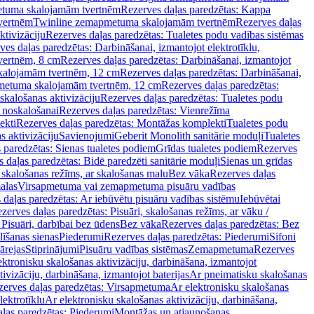
tuma skalojamām tvertnēm
Rezerves daļas paredzētas: Kappa
vertnēm
Twinline zemapmetuma skalojamām tvertnēm
Rezerves daļas
ktivizāciju
Rezerves daļas paredzētas: Tualetes podu vadības sistēmas
ves daļas paredzētas: Darbināšanai, izmantojot elektrotīklu,
vertnēm, 8 cm
Rezerves daļas paredzētas: Darbināšanai, izmantojot
skalojamām tvertnēm, 12 cm
Rezerves daļas paredzētas: Darbināšanai,
apmetuma skalojamām tvertnēm, 12 cm
Rezerves daļas paredzētas:
skalošanas aktivizāciju
Rezerves daļas paredzētas: Tualetes podu
 noskalošanai
Rezerves daļas paredzētas: Vienrežīma
ekti
Rezerves daļas paredzētas: Montāžas komplekti
Tualetes podu
s aktivizāciju
Savienojumi
Geberit Monolith sanitārie moduļi
Tualetes
 paredzētas: Sienas tualetes podiem
Grīdas tualetes podiem
Rezerves
 daļas paredzētas: Bidē paredzēti sanitārie moduļi
Sienas un grīdas
, skalošanas režīms, ar skalošanas malu
Bez vāka
Rezerves daļas
alas
Virsapmetuma vai zemapmetuma pisuāru vadības
 daļas paredzētas: Ar iebūvētu pisuāru vadības sistēmu
Iebūvētai
zerves daļas paredzētas: Pisuāri, skalošanas režīms, ar vāku /
 Pisuāri, darbībai bez ūdens
Bez vāka
Rezerves daļas paredzētas: Bez
līšanas sienas
Piederumi
Rezerves daļas paredzētas: Piederumi
Sifoni
ārejas
Stiprinājumi
Pisuāru vadības sistēmas
Zemapmetuma
Rezerves
ektronisku skalošanas aktivizāciju, darbināšana, izmantojot
ivizāciju, darbināšana, izmantojot baterijas
Ar pneimatisku skalošanas
zerves daļas paredzētas: Virsapmetuma
Ar elektronisku skalošanas
lektrotīklu
Ar elektronisku skalošanas aktivizāciju, darbināšana,
ļas paredzētas: Piederumi
Montāžas un atjaunošanas