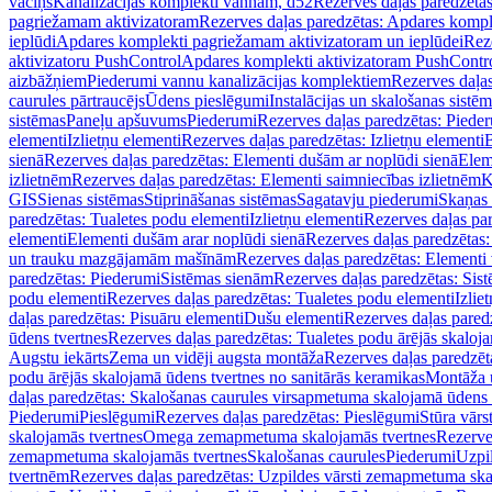
vāciņš
Kanalizācijas komplekti vannām, d52
Rezerves daļas paredzēta
pagriežamam aktivizatoram
Rezerves daļas paredzētas: Apdares komp
ieplūdi
Apdares komplekti pagriežamam aktivizatoram un ieplūdei
Rez
aktivizatoru PushControl
Apdares komplekti aktivizatoram PushContr
aizbāžņiem
Piederumi vannu kanalizācijas komplektiem
Rezerves daļa
caurules pārtraucējs
Ūdens pieslēgumi
Instalācijas un skalošanas sistē
sistēmas
Paneļu apšuvums
Piederumi
Rezerves daļas paredzētas: Piede
elementi
Izlietņu elementi
Rezerves daļas paredzētas: Izlietņu elementi
B
sienā
Rezerves daļas paredzētas: Elementi dušām ar noplūdi sienā
Elem
izlietnēm
Rezerves daļas paredzētas: Elementi saimniecības izlietnēm
K
GIS
Sienas sistēmas
Stiprināšanas sistēmas
Sagatavju piederumi
Skaņas 
paredzētas: Tualetes podu elementi
Izlietņu elementi
Rezerves daļas par
elementi
Elementi dušām arar noplūdi sienā
Rezerves daļas paredzētas:
un trauku mazgājamām mašīnām
Rezerves daļas paredzētas: Element
paredzētas: Piederumi
Sistēmas sienām
Rezerves daļas paredzētas: Sis
podu elementi
Rezerves daļas paredzētas: Tualetes podu elementi
Izlie
daļas paredzētas: Pisuāru elementi
Dušu elementi
Rezerves daļas pared
ūdens tvertnes
Rezerves daļas paredzētas: Tualetes podu ārējās skaloj
Augstu iekārts
Zema un vidēji augsta montāža
Rezerves daļas paredzēt
podu ārējās skalojamā ūdens tvertnes no sanitārās keramikas
Montāža u
daļas paredzētas: Skalošanas caurules virsapmetuma skalojamā ūdens
Piederumi
Pieslēgumi
Rezerves daļas paredzētas: Pieslēgumi
Stūra vārst
skalojamās tvertnes
Omega zemapmetuma skalojamās tvertnes
Rezerve
zemapmetuma skalojamās tvertnes
Skalošanas caurules
Piederumi
Uzpil
tvertnēm
Rezerves daļas paredzētas: Uzpildes vārsti zemapmetuma sk