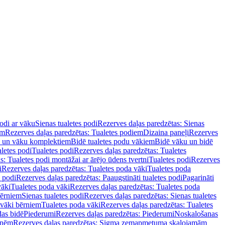
podi ar vāku
Sienas tualetes podi
Rezerves daļas paredzētas: Sienas
em
Rezerves daļas paredzētas: Tualetes podiem
Dizaina paneļi
Rezerves
u un vāku komplektiem
Bidē tualetes podu vākiem
Bidē vāku un bidē
aletes podi
Tualetes podi
Rezerves daļas paredzētas: Tualetes
s: Tualetes podi montāžai ar ārējo ūdens tvertni
Tualetes podi
Rezerves
i
Rezerves daļas paredzētas: Tualetes poda vāki
Tualetes poda
s podi
Rezerves daļas paredzētas: Paaugstināti tualetes podi
Pagarināti
vāki
Tualetes poda vāki
Rezerves daļas paredzētas: Tualetes poda
bērniem
Sienas tualetes podi
Rezerves daļas paredzētas: Sienas tualetes
 vāki bērniem
Tualetes poda vāki
Rezerves daļas paredzētas: Tualetes
das bidē
Piederumi
Rezerves daļas paredzētas: Piederumi
Noskalošanas
tnēm
Rezerves daļas paredzētas: Sigma zemapmetuma skalojamām