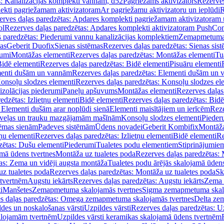
s: Kanalizācijas komplekti vannām, d52
Pagriežams aktivizators
Rezerves
lekti pagriežamam aktivizatoram
Ar pagriežamu aktivizatoru un ieplūdi
R
erves daļas paredzētas: Apdares komplekti pagriežamam aktivizatoram 
ol
Rezerves daļas paredzētas: Apdares komplekti aktivizatoram PushCon
s paredzētas: Piederumi vannu kanalizācijas komplektiem
Zemapmetuma c
mas
Geberit Duofix
Sienas sistēmas
Rezerves daļas paredzētas: Sienas sis
rumi
Montāžas elementi
Rezerves daļas paredzētas: Montāžas elementi
Tu
idē elementi
Rezerves daļas paredzētas: Bidē elementi
Pisuāru elementi
enti dušām un vannām
Rezerves daļas paredzētas: Elementi dušām un
onsoļu slodzes elementi
Rezerves daļas paredzētas: Konsoļu slodzes el
izolācijas piederumi
Paneļu apšuvums
Montāžas elementi
Rezerves daļas
edzētas: Izlietņu elementi
Bidē elementi
Rezerves daļas paredzētas: Bidē
 Elementi dušām arar noplūdi sienā
Elementi maisītājiem un ierīcēm
Reze
i veļas un trauku mazgājamām mašīnām
Konsoļu slodzes elementi
Pieder
tēmas sienām
Padeves sistēmām
Ūdens novadei
Geberit Kombifix
Montāža
tņu elementi
Rezerves daļas paredzētas: Izlietņu elementi
Bidē elementi
Re
zētas: Dušu elementi
Piederumi
Tualetes podu elementiem
Stiprinājumie
amā ūdens tvertnes
Montāža uz tualetes poda
Rezerves daļas paredzētas: 
as: Zema un vidēji augsta montāža
Tualetes podu ārējās skalojamā ūdens
z tualetes poda
Rezerves daļas paredzētas: Montāža uz tualetes poda
Sk
 tvertnēm
Augstu iekārts
Rezerves daļas paredzētas: Augstu iekārts
Zema 
i
Manšetes
Zemapmetuma skalojamās tvertnes
Sigma zemapmetuma skalo
s daļas paredzētas: Omega zemapmetuma skalojamās tvertnes
Delta ze
des un noskalošanas vārsti
Uzpildes vārsti
Rezerves daļas paredzētas: Uz
alojamām tvertnēm
Uzpildes vārsti keramikas skalojamā ūdens tvertnēm