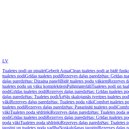
LV
Tualetes podi un pisuāri
Geberit AquaClean tualetes podi ar bidē funkc
tualetes podi
Grīdas tualetes podi
Rezerves daļas paredzētas: Grīdas tua
daļas paredzētas: Dizaina paneļi
Bidē tualetes podu vākiem
Rezerves da
tualetes podu un vāku komplektiem
Palīgmateriāli
Tualetes podi un tua
podi
Grīdas tualetes podi
Rezerves daļas paredzētas: Grīdas tualetes po
daļas paredzētas: Tualetes podi
Ārējās skalojamās tvertnes tualetes po
vāki
Rezerves daļas paredzētas: Tualetes poda vāki
Comfort tualetes p
tualetes podi
Rezerves daļas paredzētas: Pagarināti tualetes podi
Comfor
vāki
Tualetes poda sēdriņķi
Rezerves daļas paredzētas: Tualetes poda s
podi
Grīdas tualetes podi
Rezerves daļas paredzētas: Grīdas tualetes po
poda vāki
Tualetes poda sēdriņķi
Rezerves daļas paredzētas: Tualetes p
taustiņi un tualetes poda vadība
Noskalošanas taustiņi
Rezerves daļas p