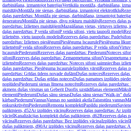
darbināšana, izmantojot baterijas
Vertikāla montāža, darbināšana, izma
maisītājs
Montāža pie sienas, darbināšana, izmantojot elektrotīklu
Rezer
daļas paredzētas: Montāža pie sienas, darbināšana, izmantojot baterija
ģeneratoru
Montāža pie sienas, divu rokturu maisītājs
Rezerves daļas pa
paredzētas: Izlietnes maisītājiem
Mazgāšanas vietas, virtuves izlietņu, i
daļas paredzētas: P veida sifoni
P veida sifoni, vietu taupoši modeļi
Reze
izlietnēm, vietu taupošs modelis
Rezerves daļas paredzētas: Pudeļsifoni
paredzētas: Izlietnes pieslēgumi
Pieslēguma īscaurule
Pieslēguma līkum
izlietnēm
P veida sifoni
Rezerves daļas paredzētas: P veida sifoni
Virtuv
īscaurule
Piederumi
Rezerves daļas paredzētas: Piederumi
Noteces sifo
sifoni
Rezerves daļas paredzētas: Zemapmetuma sifoni
Virsapmetuma s
izlietnēm
Rezerves daļas paredzētas: Noteces sifoni saimniecības izlie
daļas paredzētas: Pieslēguma īscaurule
Izplūdes vārsti
Rezerves daļas pa
paredzētas: Grīdas ūdens novade dušām
Dušas noteces
Rezerves daļas
daļas paredzētas: Dušas grīdas noteces
Dušas pamatnes izplūdes piede
noplūdes
Piederumi sienas līmeņa notecēm
Rezerves daļas paredzētas:
akmens dušas virsmas un Geberit Duofix uzstādīšanas elementi
Mākslī
elementi
Piederumi
Dušas sānu sienas
Dušas sānu sienas
“Walk-in” duša
kārbas
Piederumi
Vannas
Vannas no sanitārā akrila
Taisnstūra vannas
Mā
enkurskrūvēm
Piederumi
Remonta komplekti
Papildu piederumi
Savien
paliktņiem, d52
Ar izplūdes vāciņu
Rezerves daļas paredzētas: Ar izpl
vāciņš
Kanalizācijas komplekti dušas paliktņiem, d62
Rezerves daļas p
vāciņa
Rezerves daļas paredzētas: Bez izplūdes vāciņa
Izplūdes vāciņš
dušas paliktņiem, d90
Ar izplūdes vāciņu
Rezerves daļas paredzētas: A