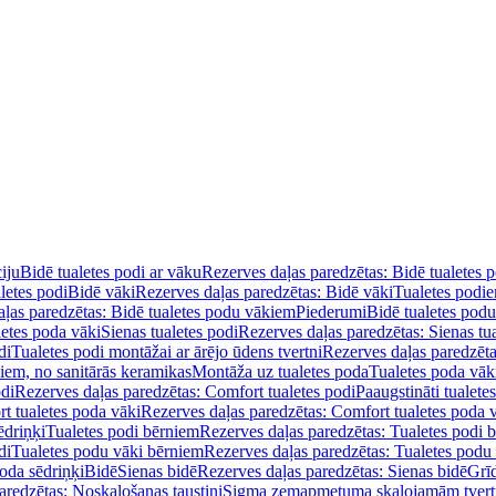
iju
Bidē tualetes podi ar vāku
Rezerves daļas paredzētas: Bidē tualetes 
letes podi
Bidē vāki
Rezerves daļas paredzētas: Bidē vāki
Tualetes podi
ļas paredzētas: Bidē tualetes podu vākiem
Piederumi
Bidē tualetes pod
letes poda vāki
Sienas tualetes podi
Rezerves daļas paredzētas: Sienas tu
di
Tualetes podi montāžai ar ārējo ūdens tvertni
Rezerves daļas paredzēta
diem, no sanitārās keramikas
Montāža uz tualetes poda
Tualetes poda vāk
odi
Rezerves daļas paredzētas: Comfort tualetes podi
Paaugstināti tualete
t tualetes poda vāki
Rezerves daļas paredzētas: Comfort tualetes poda 
ēdriņķi
Tualetes podi bērniem
Rezerves daļas paredzētas: Tualetes podi 
di
Tualetes podu vāki bērniem
Rezerves daļas paredzētas: Tualetes podu
oda sēdriņķi
Bidē
Sienas bidē
Rezerves daļas paredzētas: Sienas bidē
Grī
aredzētas: Noskalošanas taustiņi
Sigma zemapmetuma skalojamām tver