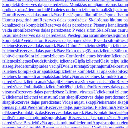
komplekti
Rezerves daļas paredzētas: Montāžas un atjaunošanas komp
podiem, pisuāriem un bidē
Tualetes podu un izlietņu kanalizācijas kom
līkumi
Rezerves daļas paredzētas: Pieslēguma līkumi
Pieslēguma īscau
līkumu pagarinājumi
Rezerves daļas paredzētas: Skalošanas līkumu p
kanalizācijas komplekti
Rezerves daļas paredzētas: Pisuāru kanalizāci
veida sifoni
Rezerves daļas paredzētas: P veida sifoni
Skalošanas cauru
īscaurule
Rezerves daļas paredzētas: Pieslēguma īscaurule
Pieslēguma 
komplekti
P veida sifoni
Rezerves daļas paredzētas: P veida sifoni
Piesl
izlietnes
Rezerves daļas paredzētas: Dubultās izlietnes
Mēbeļu izlietnes
izlietnes
Rezerves daļas paredzētas: Roku mazgāšanas izlietnes
Stūra r
iebūvējamas
Stūra izlietnes
Izlietnes Comfort
Izlietnes bērniem
Izlietnes
izlietnes
Izlietnes
Daudzfunkciju izlietnes
Ģipša izlietne
Klašu telpu izli
aizsegi
Piederumi
Izplūdes vāciņš
Dvieļu turētājs
Stiprinājumi
Dekoratīv
izlietnes komplekti ar apakšskapi
Izlietnes komplekti ar apakšskapi
Rez
izlietnes komplekti ar apakšskapi
Iebūvējamas izlietnes komplekti ar a
paredzētas: Izlietņu apakšskapji
Izlietnes mazām vannas istabām
Rezerv
paredzētas: Dubultajām izlietnēm
Mēbeļu izlietnēm
Rezerves daļas par
virsmas
Rezerves daļas paredzētas: Izlietņu virsmas
Uzliekamai izlietn
Uzliekamai izlietnei taisnstūra
Sānu skapji
Rezerves daļas paredzētas: 
skapji
Rezerves daļas paredzētas: Vidēji augsti skapji
Piekaramie skapji
Sienas plaukti
Piederumi
Rezerves daļas paredzētas: Piederumi
Atvilktņ
plāksnes
Kontaktligzdas
Rezerves daļas paredzētas: Kontaktligzdas
Pap
iebūvētu apgaismojumu
Spoguļskapji
Rezerves daļas paredzētas: Spog
paredzētas: Bez iebūvēta apgaismojuma
Piederumi
Apgaismojuma elem
izmantojot elektrotīklu
Rezerves daļas paredzētas: Vertikāla montāža, d