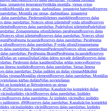
šana, izmantojot ģeneratoru
Vertikāla montāža, vienas sviras
rotīklu
Montāža pie sienas, darbināšana, izmantojot baterijas
Rezerves
paredzētas: Montāža pie sienas, darbināšana, izmantojot
 daļas paredzētas: Piederumi
Izlietnes maisītājiem
Rezerves daļas
s daļas paredzētas: Noteces sifoni izlietnēm
P veida sifoni
Rezerves
izlietnēm
Rezerves daļas paredzētas: Pudeļsifoni izlietnēm
Pudeļsifoni
paredzētas: Zemapmetuma sifoni
Izlietnes pieslēgumi
Rezerves daļas
i
Noteces sifoni izlietnēm
Rezerves daļas paredzētas: Noteces sifoni
lēgumi
Pieslēguma īscaurule
Rezerves daļas paredzētas: Pieslēguma
a sifoni
Rezerves daļas paredzētas: P veida sifoni
Zemapmetuma
s daļas paredzētas: Pieslēgumi
Piederumi
Noteces sifoni saimniecības
daļas paredzētas: Pieslēguma līkumi
Pieslēguma īscaurule
Rezerves
mi
Dušas un vannas
Dušas
Grīdas ūdens novade dušām
Rezerves daļas
edzētas: Piederumi dušas kanāliem
Dušas grīdas noteces
Rezerves
nas līmeņa noplūdes
Rezerves daļas paredzētas: Sienas līmeņa
es daļas paredzētas: Dušas paliktņi un dušas virsmas
Mākslīgā
dušas virsmas
Montāžas elementi
Rezerves daļas paredzētas: Montāžas
ovietošanas kārbas dušām
Nišas novietošanas
ti un komplekti ar šķērsstieņiem un sienas
m, d52
Rezerves daļas paredzētas: Kanalizācijas komplekti dušas
 vāciņa
Izplūdes vāciņš
Rezerves daļas paredzētas: Izplūdes
āciņu
Rezerves daļas paredzētas: Ar izplūdes vāciņu
Bez izplūdes
s paliktņiem, d90
Rezerves daļas paredzētas: Kanalizācijas komplekti
plūdes vāciņa
Izplūdes vāciņš
Rezerves daļas paredzētas: Izplūdes