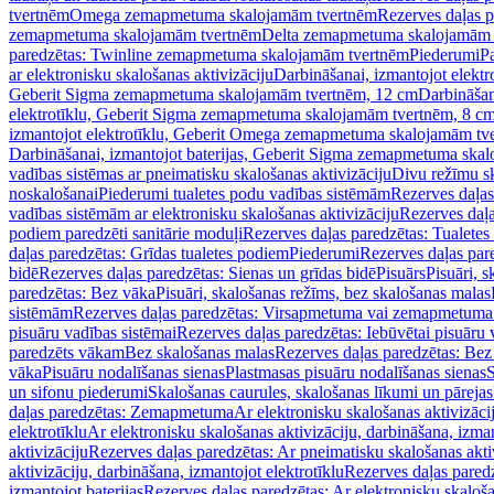
tvertnēm
Omega zemapmetuma skalojamām tvertnēm
Rezerves daļas 
zemapmetuma skalojamām tvertnēm
Delta zemapmetuma skalojamām 
paredzētas: Twinline zemapmetuma skalojamām tvertnēm
Piederumi
Pa
ar elektronisku skalošanas aktivizāciju
Darbināšanai, izmantojot elek
Geberit Sigma zemapmetuma skalojamām tvertnēm, 12 cm
Darbināšan
elektrotīklu, Geberit Sigma zemapmetuma skalojamām tvertnēm, 8 c
izmantojot elektrotīklu, Geberit Omega zemapmetuma skalojamām tv
Darbināšanai, izmantojot baterijas, Geberit Sigma zemapmetuma ska
vadības sistēmas ar pneimatisku skalošanas aktivizāciju
Divu režīmu s
noskalošanai
Piederumi tualetes podu vadības sistēmām
Rezerves daļas
vadības sistēmām ar elektronisku skalošanas aktivizāciju
Rezerves daļa
podiem paredzēti sanitārie moduļi
Rezerves daļas paredzētas: Tualetes
daļas paredzētas: Grīdas tualetes podiem
Piederumi
Rezerves daļas par
bidē
Rezerves daļas paredzētas: Sienas un grīdas bidē
Pisuārs
Pisuāri, 
paredzētas: Bez vāka
Pisuāri, skalošanas režīms, bez skalošanas malas
sistēmām
Rezerves daļas paredzētas: Virsapmetuma vai zemapmetuma 
pisuāru vadības sistēmai
Rezerves daļas paredzētas: Iebūvētai pisuāru 
paredzēts vākam
Bez skalošanas malas
Rezerves daļas paredzētas: Bez
vāka
Pisuāru nodalīšanas sienas
Plastmasas pisuāru nodalīšanas sienas
S
un sifonu piederumi
Skalošanas caurules, skalošanas līkumi un pārejas
daļas paredzētas: Zemapmetuma
Ar elektronisku skalošanas aktivizācij
elektrotīklu
Ar elektronisku skalošanas aktivizāciju, darbināšana, izman
aktivizāciju
Rezerves daļas paredzētas: Ar pneimatisku skalošanas akti
aktivizāciju, darbināšana, izmantojot elektrotīklu
Rezerves daļas paredz
izmantojot baterijas
Rezerves daļas paredzētas: Ar elektronisku skalošan