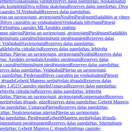
vertnēm
Noskalošanas vārsti
Rezerves daļas paredzētas: Noskalošanas
taļu komplekti
Divu režīmu skalošana
Rezerves daļas paredzētas: Divu
caurules SL
Veidgabali
Rezerves daļas paredzētas:
ejas un savienojumi, atvienojami
Noslēgi
Pieslēgumi
Sadalītājs ar vītnes
i
Blīves caurulēm un veidgabaliem
Veidgabalu blīvējumi
Pārsegi
Fit
Sistēmu caurules ML
Apsildes sistēmu
amas pārejas
Pārejas un savienojumi, atvienojami
Pieslēgumi
Sadalītājs
iprinājumi caurulēm
Stiprinājumi pieslēgumiem
Rezerves daļas
: Veidgabali
Savienojumi
Rezerves daļas paredzētas:
ali
Iebūvēta cirkulācija
Rezerves daļas paredzētas: Iebūvēta
dzētas: Pārejas un savienojumi, atvienojami
Noslēgi
Rezerves daļas
tas: Apsildes trejgabals
Apsildes pieslēgumi
Rezerves daļas
mi caurulēm
Stiprinājumi pieslēgumiem
Rezerves daļas paredzētas:
rves daļas paredzētas: Veidgabali
Pārejas un savienojumi,
s paredzētas: Piederumi
Blīves caurulēm un veidgabaliem
Pārsegi
 tērauds
Geberit Mapress nerūsējošais tērauds
Rezerves daļas
ules 1.4521
Caurules nipelis
Uzmavas
Rezerves daļas paredzētas:
Iebūvēta cirkulācija
Rezerves daļas paredzētas: Iebūvēta
dzētas: Pārejas un savienojumi, atvienojami
Kompensatori
Rezerves
nerūsējošais tērauds, gāze
Rezerves daļas paredzētas: Geberit Mapress
ļas paredzētas: Uzmavas
Pārejas
Rezerves daļas paredzētas:
zētas: Neatvienojamas pārejas
Pārejas un savienojumi,
ļas paredzētas: Pieslēgumi
GeberitMapress nerūsējošais tērauds,
Stiprinājumi pieslēgumiem
Rezerves daļas paredzētas: Stiprinājumi
aredzētas: Geberit Mapress C tērauds
Sistēmas caurules