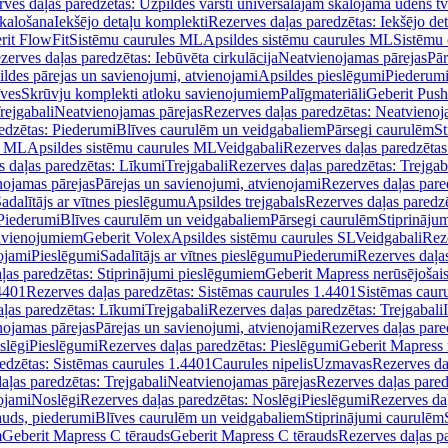
ves daļas paredzētas: Uzpildes vārsti universālajām skalojamā ūdens t
skalošana
Iekšējo detaļu komplekti
Rezerves daļas paredzētas: Iekšējo de
rit FlowFit
Sistēmu caurules ML
Apsildes sistēmu caurules ML
Sistēmu 
zerves daļas paredzētas: Iebūvēta cirkulācija
Neatvienojamas pārejas
Pār
ldes pārejas un savienojumi, atvienojami
Apsildes pieslēgumi
Piederum
īves
Skrūvju komplekti atloku savienojumiem
Palīgmateriāli
Geberit Push
rejgabali
Neatvienojamas pārejas
Rezerves daļas paredzētas: Neatvienoj
edzētas: Piederumi
Blīves caurulēm un veidgabaliem
Pārsegi caurulēm
St
s ML
Apsildes sistēmu caurules ML
Veidgabali
Rezerves daļas paredzētas
 daļas paredzētas: Līkumi
Trejgabali
Rezerves daļas paredzētas: Trejgab
nojamas pārejas
Pārejas un savienojumi, atvienojami
Rezerves daļas pare
adalītājs ar vītnes pieslēgumu
Apsildes trejgabals
Rezerves daļas paredzē
 Piederumi
Blīves caurulēm un veidgabaliem
Pārsegi caurulēm
Stiprināju
savienojumiem
Geberit Volex
Apsildes sistēmu caurules SL
Veidgabali
Reze
ojami
Pieslēgumi
Sadalītājs ar vītnes pieslēgumu
Piederumi
Rezerves daļa
ļas paredzētas: Stiprinājumi pieslēgumiem
Geberit Mapress nerūsējošais
4401
Rezerves daļas paredzētas: Sistēmas caurules 1.4401
Sistēmas caur
ļas paredzētas: Līkumi
Trejgabali
Rezerves daļas paredzētas: Trejgabali
nojamas pārejas
Pārejas un savienojumi, atvienojami
Rezerves daļas pare
slēgi
Pieslēgumi
Rezerves daļas paredzētas: Pieslēgumi
Geberit Mapress 
edzētas: Sistēmas caurules 1.4401
Caurules nipelis
Uzmavas
Rezerves da
aļas paredzētas: Trejgabali
Neatvienojamas pārejas
Rezerves daļas pared
ojami
Noslēgi
Rezerves daļas paredzētas: Noslēgi
Pieslēgumi
Rezerves da
auds, piederumi
Blīves caurulēm un veidgabaliem
Stiprinājumi caurulēm
m
Geberit Mapress C tērauds
Geberit Mapress C tērauds
Rezerves daļas p