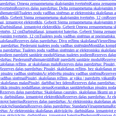
paredzētas: Omega zemapmetuma skalojamām tvertnēm
Kappa zemapme
tvertnēm
Rezerves daļas paredzētas: Delta zemapmetuma skalojamām t
līgmateriāli
Tualetes podu vadības sistēmas ar elektronisku skalošanas a
trotīklu, Geberit Sigma zemapmetuma skalojamām tvertnēm, 12 cm
Rezer
ai, izmantojot elektrotīklu, Geberit Sigma zemapmetuma skalojamām t
m
Darbināšanai, izmantojot elektrotīklu, Geberit Omega zemapmetuma 
ertnēm, 12 cm
Darbināšanai, izmantojot baterijas, Geberit Sigma zem
lojamām tvertnēm, 12 cm
Tualetes podu vadības sistēmas ar pneimatisku 
kalošanai
Rezerves daļas paredzētas: Divu režīmu skalošanai
Vienrežīma
 paredzētas: Piederumi tualetes podu vadības sistēmām
Montāžas kompl
s paredzētas: Tualetes podu vadības sistēmām ar elektronisku skalošana
 podiem paredzēti sanitārie moduļi
Sienas tualetes podiem
Rezerves daļas
edzētas: Piederumi
Palīgmateriāli
Bidē paredzēti sanitārie moduļi
Rezerves
skalošanas režīms, ar skalošanas malu
Rezerves daļas paredzētas: Pisuāri
Rezerves daļas paredzētas: Pisuāri, skalošanas režīms, bez skalošanas m
pisuāru vadības sistēmām
Ar iebūvētu pisuāru vadības sistēmu
Rezerves
vadības sistēmai
Pisuāri, skalošanas režīms, ar vāku / paredzēts vākam
Re
 skalošanas malas
Pisuāri, darbībai bez ūdens
Rezerves daļas paredzētas:
tikla pisuāru nodalīšanas sienas
Keramikas sanitārtehnikas pisuāru noda
Rezerves daļas paredzētas: Skalošanas caurules, skalošanas līkumi un p
u, darbināšana, izmantojot elektrotīklu
Rezerves daļas paredzētas: Ar el
tojot baterijas
Rezerves daļas paredzētas: Ar elektronisku skalošanas akt
vizāciju
Standarta
Rezerves daļas paredzētas: Standarta
Virsapmetuma
Re
ētas: Ar elektronisku skalošanas aktivizāciju, darbināšana, izmantojot e
as aktivizāciju, darbināšana, izmantojot baterijas
Piederumi
Rezerves da