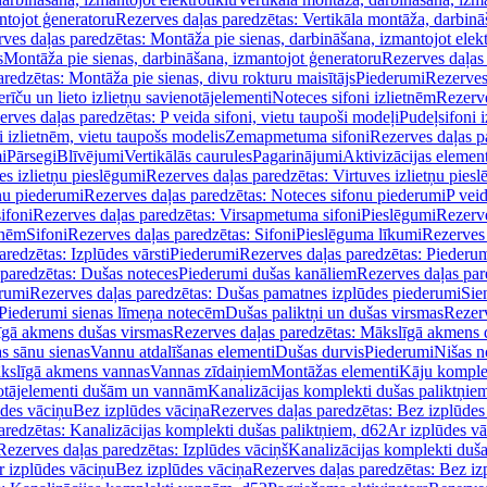
ntojot ģeneratoru
Rezerves daļas paredzētas: Vertikāla montāža, darbinā
ves daļas paredzētas: Montāža pie sienas, darbināšana, izmantojot elekt
s
Montāža pie sienas, darbināšana, izmantojot ģeneratoru
Rezerves daļas 
redzētas: Montāža pie sienas, divu rokturu maisītājs
Piederumi
Rezerves
erīču un lieto izlietņu savienotājelementi
Noteces sifoni izlietnēm
Rezerve
rves daļas paredzētas: P veida sifoni, vietu taupoši modeļi
Pudeļsifoni 
 izlietnēm, vietu taupošs modelis
Zemapmetuma sifoni
Rezerves daļas 
i
Pārsegi
Blīvējumi
Vertikālās caurules
Pagarinājumi
Aktivizācijas element
es izlietņu pieslēgumi
Rezerves daļas paredzētas: Virtuves izlietņu pies
nu piederumi
Rezerves daļas paredzētas: Noteces sifonu piederumi
P veid
ifoni
Rezerves daļas paredzētas: Virsapmetuma sifoni
Pieslēgumi
Rezerve
tnēm
Sifoni
Rezerves daļas paredzētas: Sifoni
Pieslēguma līkumi
Rezerves 
redzētas: Izplūdes vārsti
Piederumi
Rezerves daļas paredzētas: Piederu
 paredzētas: Dušas noteces
Piederumi dušas kanāliem
Rezerves daļas par
rumi
Rezerves daļas paredzētas: Dušas pamatnes izplūdes piederumi
Sie
 Piederumi sienas līmeņa notecēm
Dušas paliktņi un dušas virsmas
Rezerv
gā akmens dušas virsmas
Rezerves daļas paredzētas: Mākslīgā akmens 
s sānu sienas
Vannu atdalīšanas elementi
Dušas durvis
Piederumi
Nišas n
kslīgā akmens vannas
Vannas zīdaiņiem
Montāžas elementi
Kāju komplek
otājelementi dušām un vannām
Kanalizācijas komplekti dušas paliktņie
ūdes vāciņu
Bez izplūdes vāciņa
Rezerves daļas paredzētas: Bez izplūdes
aredzētas: Kanalizācijas komplekti dušas paliktņiem, d62
Ar izplūdes v
Rezerves daļas paredzētas: Izplūdes vāciņš
Kanalizācijas komplekti duša
r izplūdes vāciņu
Bez izplūdes vāciņa
Rezerves daļas paredzētas: Bez iz