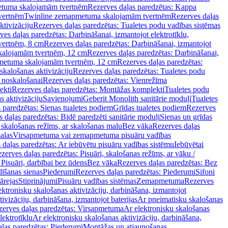
tuma skalojamām tvertnēm
Rezerves daļas paredzētas: Kappa
vertnēm
Twinline zemapmetuma skalojamām tvertnēm
Rezerves daļas
ktivizāciju
Rezerves daļas paredzētas: Tualetes podu vadības sistēmas
ves daļas paredzētas: Darbināšanai, izmantojot elektrotīklu,
vertnēm, 8 cm
Rezerves daļas paredzētas: Darbināšanai, izmantojot
skalojamām tvertnēm, 12 cm
Rezerves daļas paredzētas: Darbināšanai,
apmetuma skalojamām tvertnēm, 12 cm
Rezerves daļas paredzētas:
skalošanas aktivizāciju
Rezerves daļas paredzētas: Tualetes podu
 noskalošanai
Rezerves daļas paredzētas: Vienrežīma
ekti
Rezerves daļas paredzētas: Montāžas komplekti
Tualetes podu
s aktivizāciju
Savienojumi
Geberit Monolith sanitārie moduļi
Tualetes
 paredzētas: Sienas tualetes podiem
Grīdas tualetes podiem
Rezerves
 daļas paredzētas: Bidē paredzēti sanitārie moduļi
Sienas un grīdas
, skalošanas režīms, ar skalošanas malu
Bez vāka
Rezerves daļas
alas
Virsapmetuma vai zemapmetuma pisuāru vadības
 daļas paredzētas: Ar iebūvētu pisuāru vadības sistēmu
Iebūvētai
zerves daļas paredzētas: Pisuāri, skalošanas režīms, ar vāku /
 Pisuāri, darbībai bez ūdens
Bez vāka
Rezerves daļas paredzētas: Bez
līšanas sienas
Piederumi
Rezerves daļas paredzētas: Piederumi
Sifoni
ārejas
Stiprinājumi
Pisuāru vadības sistēmas
Zemapmetuma
Rezerves
ektronisku skalošanas aktivizāciju, darbināšana, izmantojot
ivizāciju, darbināšana, izmantojot baterijas
Ar pneimatisku skalošanas
zerves daļas paredzētas: Virsapmetuma
Ar elektronisku skalošanas
lektrotīklu
Ar elektronisku skalošanas aktivizāciju, darbināšana,
ļas paredzētas: Piederumi
Montāžas un atjaunošanas