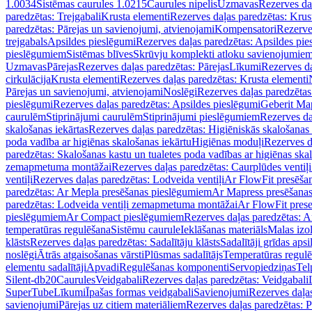
1.0034
Sistēmas caurules 1.0215
Caurules nipelis
Uzmavas
Rezerves da
paredzētas: Trejgabali
Krusta elementi
Rezerves daļas paredzētas: Krus
paredzētas: Pārejas un savienojumi, atvienojami
Kompensatori
Rezerve
trejgabals
Apsildes pieslēgumi
Rezerves daļas paredzētas: Apsildes pie
pieslēgumiem
Sistēmas blīves
Skrūvju komplekti atloku savienojumie
Uzmavas
Pārejas
Rezerves daļas paredzētas: Pārejas
Līkumi
Rezerves da
cirkulācija
Krusta elementi
Rezerves daļas paredzētas: Krusta elementi
Pārejas un savienojumi, atvienojami
Noslēgi
Rezerves daļas paredzētas
pieslēgumi
Rezerves daļas paredzētas: Apsildes pieslēgumi
Geberit Map
caurulēm
Stiprinājumi caurulēm
Stiprinājumi pieslēgumiem
Rezerves da
skalošanas iekārtas
Rezerves daļas paredzētas: Higiēniskās skalošanas 
poda vadība ar higiēnas skalošanas iekārtu
Higiēnas moduļi
Rezerves d
paredzētas: Skalošanas kastu un tualetes poda vadības ar higiēnas ska
zemapmetuma montāžai
Rezerves daļas paredzētas: Caurplūdes vent
ventiļi
Rezerves daļas paredzētas: Lodveida ventiļi
Ar FlowFit presēša
paredzētas: Ar Mepla presēšanas pieslēgumiem
Ar Mapress presēšana
paredzētas: Lodveida ventiļi zemapmetuma montāžai
Ar FlowFit pres
pieslēgumiem
Ar Compact pieslēgumiem
Rezerves daļas paredzētas: 
temperatūras regulēšana
Sistēmu caurule
Ieklāšanas materiāls
Malas izol
klāsts
Rezerves daļas paredzētas: Sadalītāju klāsts
Sadalītāji grīdas apsi
noslēgi
Ātrās atgaisošanas vārsti
Plūsmas sadalītājs
Temperatūras regulē
elementu sadalītāji
Apvadi
Regulēšanas komponenti
Servopiedziņas
Tel
Silent-db20
Caurules
Veidgabali
Rezerves daļas paredzētas: Veidgabali
SuperTube
Līkumi
Īpašas formas veidgabali
Savienojumi
Rezerves daļa
savienojumi
Pārejas uz citiem materiāliem
Rezerves daļas paredzētas: P