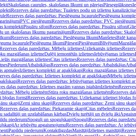
lekti
Skalošanas caurules, skalošanas līkumi un pārejas
Pārsegplāksnes
I
plekti
Rezerves daļas paredzētas: Tualetes podu un izlietņu kanalizācija
rule
Rezerves daļas paredzētas: Pieslēguma īscaurule
Pieslēguma komple
agarinājumi
PVC pieslēgumi
Rezerves daļas paredzētas: PVC pieslēgumi
jas komplekti
Pisuāru sifoni
Rezerves daļas paredzētas: Pisuāru sifoni
Glie
ļu un skalošanas līkumu pagarinājumi
Rezerves daļas paredzētas: Skalo
līkumi
Rezerves daļas paredzētas: Pieslēguma līkumi
Manšetes
Bidē kanal
ēguma īscaurule
Pieslēguma līkumi
Pārsegi
Pieslēgumi
Blīvējumi
Mazgāšan
Rezerves daļas paredzētas: Mēbeļu izlietnes
Uzliekamās izlietnes
Rezerve
oku mazgāšanas izlietne
Daļēji iemontētās izlietnes
Iebūvējamas izlietnes
Lielās mazgāšanas izlietnes
Citas izlietnes
Rezerves daļas paredzētas: Cita
etnes
Piederumi
Atbalstkājas
Rezerves daļas paredzētas: Atbalstkājas
Atbal
ās apmales
Izlietnes komplekti ar apakšskapi
Roku mazgāšanas izlietnes 
erves daļas paredzētas: Izlietnes komplekti ar apakšskapi
Mēbeļu izlietn
pakšskapi
Rezerves daļas paredzētas: Iebūvējamas izlietnes komplekti a
es daļas paredzētas: Izlietnes mazām vannas istabām
Izlietnēm
Rezerves 
edzētas: Mēbeļu izlietnēm
Stūra roku mazgāšanas izlietnēm
Rezerves daļ
ei bļodas formā
Rezerves daļas paredzētas: Uzliekamai izlietnei bļodas f
Sānu skapji
Zemi sānu skapji
Rezerves daļas paredzētas: Zemi sānu skapj
Rezerves daļas paredzētas: Piekaramie skapji
Citas mēbeles
Rezerves daļ
u sadalītāji un uzglabāšanas kārbas
Dvieļu turētāji un dvieļu āķi
Apgaism
ildu piederumi
Spoguļi un spoguļskapji
Spoguļi
Rezerves daļas paredzēta
uļskapji
Ar iebūvētu apgaismojumu
Rezerves daļas paredzētas: Ar iebū
enti
Papildu piederumi
Kontaktligzdas
Maisītāji
Izlietnes maisītāji
Rezerve
arbināšana, izmantojot elektrotīklu
Vertikāla montāža, darbināšana, izma