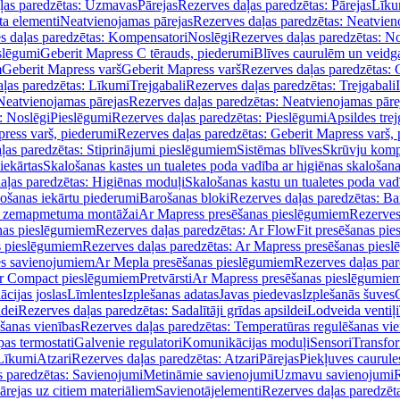
ļas paredzētas: Uzmavas
Pārejas
Rezerves daļas paredzētas: Pārejas
Līku
ta elementi
Neatvienojamas pārejas
Rezerves daļas paredzētas: Neatvien
s daļas paredzētas: Kompensatori
Noslēgi
Rezerves daļas paredzētas: No
slēgumi
Geberit Mapress C tērauds, piederumi
Blīves caurulēm un veidg
m
Geberit Mapress varš
Geberit Mapress varš
Rezerves daļas paredzētas: 
ļas paredzētas: Līkumi
Trejgabali
Rezerves daļas paredzētas: Trejgabali
Neatvienojamas pārejas
Rezerves daļas paredzētas: Neatvienojamas pāre
: Noslēgi
Pieslēgumi
Rezerves daļas paredzētas: Pieslēgumi
Apsildes trej
ress varš, piederumi
Rezerves daļas paredzētas: Geberit Mapress varš,
ļas paredzētas: Stiprinājumi pieslēgumiem
Sistēmas blīves
Skrūvju komp
iekārtas
Skalošanas kastes un tualetes poda vadība ar higiēnas skalošana
aļas paredzētas: Higiēnas moduļi
Skalošanas kastu un tualetes poda vad
lošanas iekārtu piederumi
Barošanas bloki
Rezerves daļas paredzētas: Ba
iļi zemapmetuma montāžai
Ar Mapress presēšanas pieslēgumiem
Rezerves
nas pieslēgumiem
Rezerves daļas paredzētas: Ar FlowFit presēšanas pi
s pieslēgumiem
Rezerves daļas paredzētas: Ar Mapress presēšanas pies
es savienojumiem
Ar Mepla presēšanas pieslēgumiem
Rezerves daļas pa
Ar Compact pieslēgumiem
Pretvārsti
Ar Mapress presēšanas pieslēgumie
ācijas joslas
Līmlentes
Izplešanas adatas
Javas piedevas
Izplešanās šuves
ldei
Rezerves daļas paredzētas: Sadalītāji grīdas apsildei
Lodveida ventiļi
šanas vienības
Rezerves daļas paredzētas: Temperatūras regulēšanas vie
pas termostati
Galvenie regulatori
Komunikācijas moduļi
Sensori
Transfor
Līkumi
Atzari
Rezerves daļas paredzētas: Atzari
Pārejas
Piekļuves caurule
s paredzētas: Savienojumi
Metināmie savienojumi
Uzmavu savienojumi
R
ārejas uz citiem materiāliem
Savienotājelementi
Rezerves daļas paredzēt