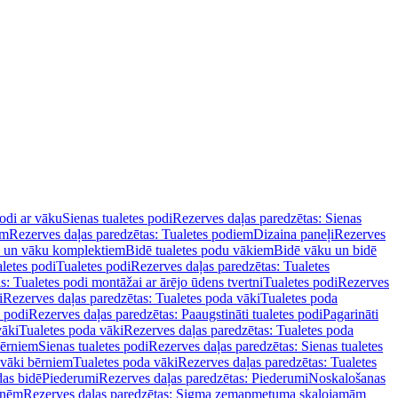
podi ar vāku
Sienas tualetes podi
Rezerves daļas paredzētas: Sienas
em
Rezerves daļas paredzētas: Tualetes podiem
Dizaina paneļi
Rezerves
u un vāku komplektiem
Bidē tualetes podu vākiem
Bidē vāku un bidē
aletes podi
Tualetes podi
Rezerves daļas paredzētas: Tualetes
s: Tualetes podi montāžai ar ārējo ūdens tvertni
Tualetes podi
Rezerves
i
Rezerves daļas paredzētas: Tualetes poda vāki
Tualetes poda
s podi
Rezerves daļas paredzētas: Paaugstināti tualetes podi
Pagarināti
vāki
Tualetes poda vāki
Rezerves daļas paredzētas: Tualetes poda
bērniem
Sienas tualetes podi
Rezerves daļas paredzētas: Sienas tualetes
 vāki bērniem
Tualetes poda vāki
Rezerves daļas paredzētas: Tualetes
das bidē
Piederumi
Rezerves daļas paredzētas: Piederumi
Noskalošanas
tnēm
Rezerves daļas paredzētas: Sigma zemapmetuma skalojamām