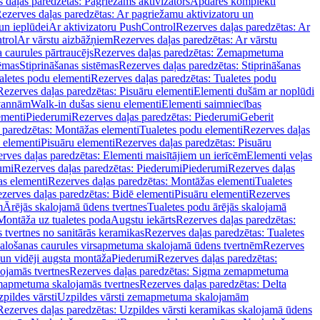
 daļas paredzētas: Pagriežams aktivizators
Apdares komplekti
ezerves daļas paredzētas: Ar pagriežamu aktivizatoru un
un ieplūdei
Ar aktivizatoru PushControl
Rezerves daļas paredzētas: Ar
trol
Ar vārstu aizbāžņiem
Rezerves daļas paredzētas: Ar vārstu
aurules pārtraucējs
Rezerves daļas paredzētas: Zemapmetuma
tēmas
Stiprināšanas sistēmas
Rezerves daļas paredzētas: Stiprināšanas
aletes podu elementi
Rezerves daļas paredzētas: Tualetes podu
Rezerves daļas paredzētas: Pisuāru elementi
Elementi dušām ar noplūdi
 vannām
Walk-in dušas sienu elementi
Elementi saimniecības
ementi
Piederumi
Rezerves daļas paredzētas: Piederumi
Geberit
 paredzētas: Montāžas elementi
Tualetes podu elementi
Rezerves daļas
 elementi
Pisuāru elementi
Rezerves daļas paredzētas: Pisuāru
rves daļas paredzētas: Elementi maisītājiem un ierīcēm
Elementi veļas
umi
Rezerves daļas paredzētas: Piederumi
Piederumi
Rezerves daļas
s elementi
Rezerves daļas paredzētas: Montāžas elementi
Tualetes
zerves daļas paredzētas: Bidē elementi
Pisuāru elementi
Rezerves
m
Ārējās skalojamā ūdens tvertnes
Tualetes podu ārējās skalojamā
Montāža uz tualetes poda
Augstu iekārts
Rezerves daļas paredzētas:
 tvertnes no sanitārās keramikas
Rezerves daļas paredzētas: Tualetes
alošanas caurules virsapmetuma skalojamā ūdens tvertnēm
Rezerves
un vidēji augsta montāža
Piederumi
Rezerves daļas paredzētas:
jamās tvertnes
Rezerves daļas paredzētas: Sigma zemapmetuma
mapmetuma skalojamās tvertnes
Rezerves daļas paredzētas: Delta
pildes vārsti
Uzpildes vārsti zemapmetuma skalojamām
Rezerves daļas paredzētas: Uzpildes vārsti keramikas skalojamā ūdens