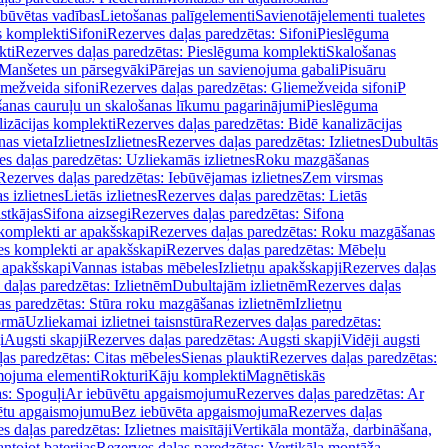
ebūvētas vadības
Lietošanas palīgelementi
Savienotājelementi tualetes
s komplekti
Sifoni
Rezerves daļas paredzētas: Sifoni
Pieslēguma
kti
Rezerves daļas paredzētas: Pieslēguma komplekti
Skalošanas
Manšetes un pārsegvāki
Pārejas un savienojuma gabali
Pisuāru
mežveida sifoni
Rezerves daļas paredzētas: Gliemežveida sifoni
P
šanas cauruļu un skalošanas līkumu pagarinājumi
Pieslēguma
izācijas komplekti
Rezerves daļas paredzētas: Bidē kanalizācijas
as vieta
Izlietnes
Izlietnes
Rezerves daļas paredzētas: Izlietnes
Dubultās
s daļas paredzētas: Uzliekamās izlietnes
Roku mazgāšanas
Rezerves daļas paredzētas: Iebūvējamas izlietnes
Zem virsmas
s izlietnes
Lietās izlietnes
Rezerves daļas paredzētas: Lietās
stkājas
Sifona aizsegi
Rezerves daļas paredzētas: Sifona
komplekti ar apakšskapi
Rezerves daļas paredzētas: Roku mazgāšanas
es komplekti ar apakšskapi
Rezerves daļas paredzētas: Mēbeļu
r apakšskapi
Vannas istabas mēbeles
Izlietņu apakšskapji
Rezerves daļas
daļas paredzētas: Izlietnēm
Dubultajām izlietnēm
Rezerves daļas
as paredzētas: Stūra roku mazgāšanas izlietnēm
Izlietņu
ormā
Uzliekamai izlietnei taisnstūra
Rezerves daļas paredzētas:
i
Augsti skapji
Rezerves daļas paredzētas: Augsti skapji
Vidēji augsti
as paredzētas: Citas mēbeles
Sienas plaukti
Rezerves daļas paredzētas:
ojuma elementi
Rokturi
Kāju komplekti
Magnētiskās
s: Spoguļi
Ar iebūvētu apgaismojumu
Rezerves daļas paredzētas: Ar
vētu apgaismojumu
Bez iebūvēta apgaismojuma
Rezerves daļas
s daļas paredzētas: Izlietnes maisītāji
Vertikāla montāža, darbināšana,
ntojot baterijas
Rezerves daļas paredzētas: Vertikāla montāža,