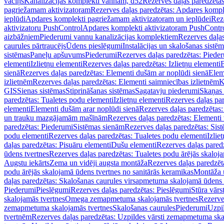
vāciņš
Kanalizācijas komplekti vannām, d52
Rezerves daļas paredzēta
pagriežamam aktivizatoram
Rezerves daļas paredzētas: Apdares komp
ieplūdi
Apdares komplekti pagriežamam aktivizatoram un ieplūdei
Rez
aktivizatoru PushControl
Apdares komplekti aktivizatoram PushContr
aizbāžņiem
Piederumi vannu kanalizācijas komplektiem
Rezerves daļa
caurules pārtraucējs
Ūdens pieslēgumi
Instalācijas un skalošanas sistē
sistēmas
Paneļu apšuvums
Piederumi
Rezerves daļas paredzētas: Piede
elementi
Izlietņu elementi
Rezerves daļas paredzētas: Izlietņu elementi
B
sienā
Rezerves daļas paredzētas: Elementi dušām ar noplūdi sienā
Elem
izlietnēm
Rezerves daļas paredzētas: Elementi saimniecības izlietnēm
K
GIS
Sienas sistēmas
Stiprināšanas sistēmas
Sagatavju piederumi
Skaņas 
paredzētas: Tualetes podu elementi
Izlietņu elementi
Rezerves daļas par
elementi
Elementi dušām arar noplūdi sienā
Rezerves daļas paredzētas:
un trauku mazgājamām mašīnām
Rezerves daļas paredzētas: Element
paredzētas: Piederumi
Sistēmas sienām
Rezerves daļas paredzētas: Sis
podu elementi
Rezerves daļas paredzētas: Tualetes podu elementi
Izlie
daļas paredzētas: Pisuāru elementi
Dušu elementi
Rezerves daļas pared
ūdens tvertnes
Rezerves daļas paredzētas: Tualetes podu ārējās skaloj
Augstu iekārts
Zema un vidēji augsta montāža
Rezerves daļas paredzēt
podu ārējās skalojamā ūdens tvertnes no sanitārās keramikas
Montāža u
daļas paredzētas: Skalošanas caurules virsapmetuma skalojamā ūdens
Piederumi
Pieslēgumi
Rezerves daļas paredzētas: Pieslēgumi
Stūra vārst
skalojamās tvertnes
Omega zemapmetuma skalojamās tvertnes
Rezerve
zemapmetuma skalojamās tvertnes
Skalošanas caurules
Piederumi
Uzpil
tvertnēm
Rezerves daļas paredzētas: Uzpildes vārsti zemapmetuma sk