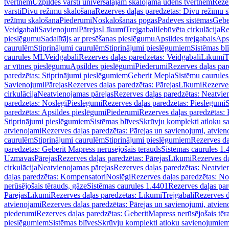
tvertnēm
Uzpildes vārsti universālajām skalojamā ūdens tvertnēm
Rezer
vārsti
Divu režīmu skalošana
Rezerves daļas paredzētas: Divu režīmu 
režīmu skalošana
Piederumi
Noskalošanas pogas
Padeves sistēmas
Gebe
Veidgabali
Savienojumi
Pārejas
Līkumi
Trejgabali
Iebūvēta cirkulācija
Re
pieslēgumu
Sadalītājs ar presēšanas pieslēgumu
Apsildes trejgabals
Apsi
caurulēm
Stiprinājumi caurulēm
Stiprinājumi pieslēgumiem
Sistēmas bl
caurules ML
Veidgabali
Rezerves daļas paredzētas: Veidgabali
Līkumi
T
ar vītnes pieslēgumu
Apsildes pieslēgumi
Piederumi
Rezerves daļas par
paredzētas: Stiprinājumi pieslēgumiem
Geberit Mepla
Sistēmu caurule
Savienojumi
Pārejas
Rezerves daļas paredzētas: Pārejas
Līkumi
Rezerves
cirkulācija
Neatvienojamas pārejas
Rezerves daļas paredzētas: Neatvie
paredzētas: Noslēgi
Pieslēgumi
Rezerves daļas paredzētas: Pieslēgumi
S
paredzētas: Apsildes pieslēgumi
Piederumi
Rezerves daļas paredzētas:
Stiprinājumi pieslēgumiem
Sistēmas blīves
Skrūvju komplekti atloku 
atvienojami
Rezerves daļas paredzētas: Pārejas un savienojumi, atvien
caurulēm
Stiprinājumi caurulēm
Stiprinājumi pieslēgumiem
Rezerves da
paredzētas: Geberit Mapress nerūsējošais tērauds
Sistēmas caurules 1.
Uzmavas
Pārejas
Rezerves daļas paredzētas: Pārejas
Līkumi
Rezerves da
cirkulācija
Neatvienojamas pārejas
Rezerves daļas paredzētas: Neatvie
daļas paredzētas: Kompensatori
Noslēgi
Rezerves daļas paredzētas: No
nerūsējošais tērauds, gāze
Sistēmas caurules 1.4401
Rezerves daļas par
Pārejas
Līkumi
Rezerves daļas paredzētas: Līkumi
Trejgabali
Rezerves d
atvienojami
Rezerves daļas paredzētas: Pārejas un savienojumi, atvien
piederumi
Rezerves daļas paredzētas: GeberitMapress nerūsējošais tēr
pieslēgumiem
Sistēmas blīves
Skrūvju komplekti atloku savienojumie