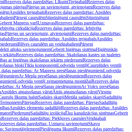
mi
Rezerves daļas paredzētas: Līkumi
Trejgabali
Rezerves daļas
ojamas pārejas
Pārejas un savienojumi, atvienojami
Rezerves daļas
slēgi
Apsildes trejgabals
Rezerves daļas paredzētas: Apsildes
abaliem
Pārsegi caurulēm
Stiprinājumi caurulēm
Stiprinājumi
Geberit Mapress varš
Uzmavas
Rezerves daļas paredzētas:
Iebūvēta cirkulācija
Rezerves daļas paredzētas: Iebūvēta
jas
Pārejas un savienojumi, atvienojami
Rezerves daļas paredzētas:
gabals
Rezerves daļas paredzētas: Apsildes trejgabals
Apsildes
 piederumi
Blīves caurulēm un veidgabaliem
Pārsegi
lekti atloku savienojumiem
Geberit higiēnas sistēma
Higiēniskās
s iekārtu
Rezerves daļas paredzētas: Skalošanas kastes un tualetes
ības ar higiēnas skalošanas iekārtu piederumi
Rezerves daļas
rošanas bloki
Tīkla komponenti
Lodveida ventiļi
Caurplūdes ventiļi
 daļas paredzētas: Ar Mapress presēšanas pieslēgumiem
Lodveida
eslēgumiem
Ar Mepla presēšanas pieslēgumiem
Rezerves daļas
lēgumiem
Lodveida ventiļi zemapmetuma montāžai
Rezerves daļas
redzētas: Ar Mepla presēšanas pieslēgumiem
Ar Volex presēšanas
m
Apsildes atgaisošanas vārsti
Ātrās atgaisošanas vārsti
Virsmu
Cauruļu līkumu balsti
Sadales skapji
Metāla sadales skapji
Sadalītāju
Termometrs
Pārejas
Rezerves daļas paredzētas: Pārejas
Sadalītāju
nības
Apsildes elementu sadalītāji
Rezerves daļas paredzētas: Apsildes
matori
Piederumi
Sadalītāju izolācija
Ēku kanalizācijas sistēmas
Geberit
s
Rezerves daļas paredzētas: Piekļuves caurules
Veidgabali
ezerves daļas paredzētas: Uzmavu savienojumi
Skavu
as: Savienotājelementi
Pieslēguma līkumi
Rezerves daļas paredzētas: