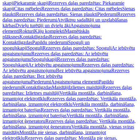
skapji
Piekaramie skapji
Rezerves daļas paredzētas: Piekaramie
skapji
Citas mēbeles
Rezerves daļas paredzētas: Citas mēbeles
Sienas
plaukti
Rezerves daļas paredzētas: Sienas plaukti
Piederumi
Rezerves
daļas paredzētas: Piederumi
Atvilktņu sadalītāji un uzglabāšanas
kārbas
Dvieļu turētāji un dvieļu āķi
Apgaismojuma
elementi
Rokturi
Kāju komplekti
Magnētiskās
plāksnes
Kontaktligzdas
Rezerves daļas paredzētas:
Kontaktligzdas
Papildu piederumi
Spoguļi un
spoguļskapji
Spoguļi
Rezerves daļas paredzētas: Spoguļi
Ar iebūvētu
apgaismojumu
Rezerves daļas paredzētas: Ar iebūvētu
apgaismojumu
Spoguļskapji
Rezerves daļas paredzētas:
Spoguļskapji
Ar iebūvētu apgaismojumu
Rezerves daļas paredzētas:
Ar iebūvētu apgaismojumu
Bez iebūvēta apgaismojuma
Rezerves
daļas paredzētas: Bez iebūvēta
apgaismojuma
Piederumi
Apgaismojuma elementi
Papildu
piederumi
Kontaktligzdas
Maisītāji
Izlietnes maisītāji
Rezerves daļas
paredzētas: Izlietnes maisītāji
Vertikāla montāža, darbināšana,
izmantojot elektrotīklu
Rezerves daļas paredzētas: Vertikāla montāža,
darbināšana, izmantojot elektrotīklu
Vertikāla montāža, darbināšana,
izmantojot baterijas
Rezerves daļas paredzētas: Vertikāla montāža,
darbināšana, izmantojot baterijas
Vertikāla montāža, darbināšana,
izmantojot ģeneratoru
Rezerves daļas paredzētas: Vertikāla montāža,
darbināšana, izmantojot ģeneratoru
Vertikāla montāža, vienas sviras
maisītājs
Montāža pie sienas, darbināšana, izmantojot
elektrotīklu
Rezerves daļas paredzētas: Montāža pie sienas,