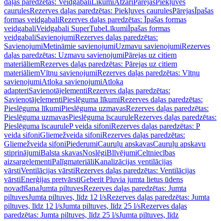
daļas paredzētas: Veidgabali
Līkumi
Atzari
Pārejas
Piekļuves
caurules
Rezerves daļas paredzētas: Piekļuves caurules
Pārejas
Īpašas
formas veidgabali
Rezerves daļas paredzētas: Īpašas formas
veidgabali
Veidgabali SuperTube
Līkumi
Īpašas formas
veidgabali
Savienojumi
Rezerves daļas paredzētas:
Savienojumi
Metināmie savienojumi
Uzmavu savienojumi
Rezerves
daļas paredzētas: Uzmavu savienojumi
Pārejas uz citiem
materiāliem
Rezerves daļas paredzētas: Pārejas uz citiem
materiāliem
Vītņu savienojumi
Rezerves daļas paredzētas: Vītņu
savienojumi
Atloka savienojumi
Atloka
adapteri
Savienotājelementi
Rezerves daļas paredzētas:
Savienotājelementi
Pieslēguma līkumi
Rezerves daļas paredzētas:
Pieslēguma līkumi
Pieslēguma uzmavas
Rezerves daļas paredzētas:
Pieslēguma uzmavas
Pieslēguma īscaurule
Rezerves daļas paredzētas:
Pieslēguma īscaurule
P veida sifoni
Rezerves daļas paredzētas: P
veida sifoni
Gliemežveida sifoni
Rezerves daļas paredzētas:
Gliemežveida sifoni
Piederumi
Cauruļu apskavas
Cauruļu apskavu
stiprinājumi
Balsta skavas
Noslēgi
Blīvējumi
Celtniecības
aizsargelementi
Palīgmateriāli
Kanalizācijas ventilācijas
vārsti
Ventilācijas vārsti
Rezerves daļas paredzētas: Ventilācijas
vārsti
Enerģijas pretvārsti
Geberit Pluvia jumta lietus ūdens
novadīšana
Jumta piltuves
Rezerves daļas paredzētas: Jumta
piltuves
Jumta piltuves, līdz 12 l/s
Rezerves daļas paredzētas: Jumta
piltuves, līdz 12 l/s
Jumta piltuves, līdz 25 l/s
Rezerves daļas
paredzētas: Jumta piltuves, līdz 25 l/s
Jumta piltuves, līdz