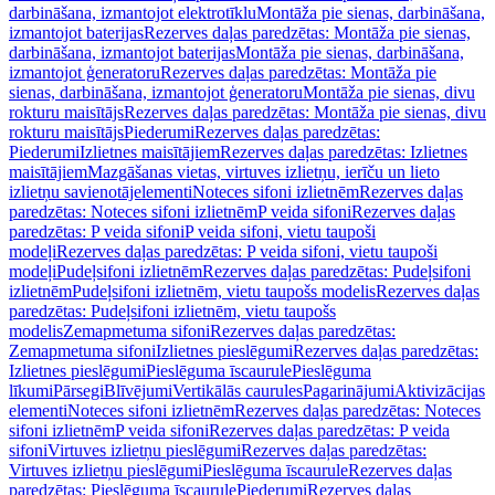
darbināšana, izmantojot elektrotīklu
Montāža pie sienas, darbināšana,
izmantojot baterijas
Rezerves daļas paredzētas: Montāža pie sienas,
darbināšana, izmantojot baterijas
Montāža pie sienas, darbināšana,
izmantojot ģeneratoru
Rezerves daļas paredzētas: Montāža pie
sienas, darbināšana, izmantojot ģeneratoru
Montāža pie sienas, divu
rokturu maisītājs
Rezerves daļas paredzētas: Montāža pie sienas, divu
rokturu maisītājs
Piederumi
Rezerves daļas paredzētas:
Piederumi
Izlietnes maisītājiem
Rezerves daļas paredzētas: Izlietnes
maisītājiem
Mazgāšanas vietas, virtuves izlietņu, ierīču un lieto
izlietņu savienotājelementi
Noteces sifoni izlietnēm
Rezerves daļas
paredzētas: Noteces sifoni izlietnēm
P veida sifoni
Rezerves daļas
paredzētas: P veida sifoni
P veida sifoni, vietu taupoši
modeļi
Rezerves daļas paredzētas: P veida sifoni, vietu taupoši
modeļi
Pudeļsifoni izlietnēm
Rezerves daļas paredzētas: Pudeļsifoni
izlietnēm
Pudeļsifoni izlietnēm, vietu taupošs modelis
Rezerves daļas
paredzētas: Pudeļsifoni izlietnēm, vietu taupošs
modelis
Zemapmetuma sifoni
Rezerves daļas paredzētas:
Zemapmetuma sifoni
Izlietnes pieslēgumi
Rezerves daļas paredzētas:
Izlietnes pieslēgumi
Pieslēguma īscaurule
Pieslēguma
līkumi
Pārsegi
Blīvējumi
Vertikālās caurules
Pagarinājumi
Aktivizācijas
elementi
Noteces sifoni izlietnēm
Rezerves daļas paredzētas: Noteces
sifoni izlietnēm
P veida sifoni
Rezerves daļas paredzētas: P veida
sifoni
Virtuves izlietņu pieslēgumi
Rezerves daļas paredzētas:
Virtuves izlietņu pieslēgumi
Pieslēguma īscaurule
Rezerves daļas
paredzētas: Pieslēguma īscaurule
Piederumi
Rezerves daļas