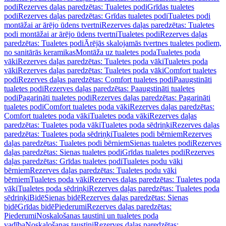
podi
Rezerves daļas paredzētas: Tualetes podi
Grīdas tualetes
podi
Rezerves daļas paredzētas: Grīdas tualetes podi
Tualetes podi
montāžai ar ārējo ūdens tvertni
Rezerves daļas paredzētas: Tualetes
podi montāžai ar ārējo ūdens tvertni
Tualetes podi
Rezerves daļas
paredzētas: Tualetes podi
Ārējās skalojamās tvertnes tualetes podiem,
no sanitārās keramikas
Montāža uz tualetes poda
Tualetes poda
vāki
Rezerves daļas paredzētas: Tualetes poda vāki
Tualetes poda
vāki
Rezerves daļas paredzētas: Tualetes poda vāki
Comfort tualetes
podi
Rezerves daļas paredzētas: Comfort tualetes podi
Paaugstināti
tualetes podi
Rezerves daļas paredzētas: Paaugstināti tualetes
podi
Pagarināti tualetes podi
Rezerves daļas paredzētas: Pagarināti
tualetes podi
Comfort tualetes poda vāki
Rezerves daļas paredzētas:
Comfort tualetes poda vāki
Tualetes poda vāki
Rezerves daļas
paredzētas: Tualetes poda vāki
Tualetes poda sēdriņķi
Rezerves daļas
paredzētas: Tualetes poda sēdriņķi
Tualetes podi bērniem
Rezerves
daļas paredzētas: Tualetes podi bērniem
Sienas tualetes podi
Rezerves
daļas paredzētas: Sienas tualetes podi
Grīdas tualetes podi
Rezerves
daļas paredzētas: Grīdas tualetes podi
Tualetes podu vāki
bērniem
Rezerves daļas paredzētas: Tualetes podu vāki
bērniem
Tualetes poda vāki
Rezerves daļas paredzētas: Tualetes poda
vāki
Tualetes poda sēdriņķi
Rezerves daļas paredzētas: Tualetes poda
sēdriņķi
Bidē
Sienas bidē
Rezerves daļas paredzētas: Sienas
bidē
Grīdas bidē
Piederumi
Rezerves daļas paredzētas:
Piederumi
Noskalošanas taustiņi un tualetes poda
vadība
Noskalošanas taustiņi
Rezerves daļas paredzētas: