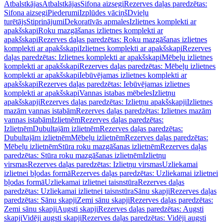
Atbalstkājas
Atbalstkājas
Sifona aizsegi
Rezerves daļas paredzētas:
Sifona aizsegi
Piederumi
Izplūdes vāciņš
Dvieļu
turētājs
Stiprinājumi
Dekoratīvās apmales
Izlietnes komplekti ar
apakšskapi
Roku mazgāšanas izlietnes komplekti ar
apakšskapi
Rezerves daļas paredzētas: Roku mazgāšanas izlietnes
komplekti ar apakšskapi
Izlietnes komplekti ar apakšskapi
Rezerves
daļas paredzētas: Izlietnes komplekti ar apakšskapi
Mēbeļu izlietnes
komplekti ar apakšskapi
Rezerves daļas paredzētas: Mēbeļu izlietnes
komplekti ar apakšskapi
Iebūvējamas izlietnes komplekti ar
apakšskapi
Rezerves daļas paredzētas: Iebūvējamas izlietnes
komplekti ar apakšskapi
Vannas istabas mēbeles
Izlietņu
apakšskapji
Rezerves daļas paredzētas: Izlietņu apakšskapji
Izlietnes
mazām vannas istabām
Rezerves daļas paredzētas: Izlietnes mazām
vannas istabām
Izlietnēm
Rezerves daļas paredzētas:
Izlietnēm
Dubultajām izlietnēm
Rezerves daļas paredzētas:
Dubultajām izlietnēm
Mēbeļu izlietnēm
Rezerves daļas paredzētas:
Mēbeļu izlietnēm
Stūra roku mazgāšanas izlietnēm
Rezerves daļas
paredzētas: Stūra roku mazgāšanas izlietnēm
Izlietņu
virsmas
Rezerves daļas paredzētas: Izlietņu virsmas
Uzliekamai
izlietnei bļodas formā
Rezerves daļas paredzētas: Uzliekamai izlietnei
bļodas formā
Uzliekamai izlietnei taisnstūra
Rezerves daļas
paredzētas: Uzliekamai izlietnei taisnstūra
Sānu skapji
Rezerves daļas
paredzētas: Sānu skapji
Zemi sānu skapji
Rezerves daļas paredzētas:
Zemi sānu skapji
Augsti skapji
Rezerves daļas paredzētas: Augsti
skapji
Vidēji augsti skapji
Rezerves daļas paredzētas: Vidēji augsti