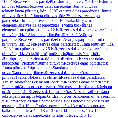
100 l/s
Rezerves daļas paredzētas: Jumta piltuves, līdz 100 l/s
Jumta
piltuves teknēm
Rezerves daļas paredzētas: Jumta piltuves
teknēm
Jumta piltuves, līdz 12 l/s
Rezerves daļas paredzētas: Jumta
piltuves, līdz 12 l/s
Jumta piltuves, līdz 25 l/s
Rezerves daļas
paredzētas: Jumta piltuves, līdz 25 l/s
Tvaika bloķēšanas
elementi
Rezerves daļas paredzētas: Tvaika bloķēšanas
elementi
Jumta piltuvēm, līdz 12 l/s
Rezerves daļas paredzētas: Jumta
piltuvēm, līdz 12 l/s
Jumta piltuvēm, līdz 25 l/s
Avārijas
pārplūdes
Rezerves daļas paredzētas: Avārijas pārplūdes
Jumta
piltuvēm, līdz 12 l/s
Rezerves daļas paredzētas: Jumta piltuvēm, līdz
12 l/s
Jumta piltuvēm, līdz 25 l/s
Rezerves daļas paredzētas: Jumta
piltuvēm, līdz 25 l/s
Stiprinājumi
Stiprinājumu sistēma, d40–
200
Stiprinājumu sistēma, d250–315
Piederumi
Rezerves daļas
paredzētas: Piederumi
Jumta piltuvēm
Rezerves daļas paredzētas:
Jumta piltuvēm
Stiprinājumiem
Standarta jumta lietus ūdens
novadīšana
Jumta piltuves
Rezerves daļas paredzētas: Jumta
piltuves
Tvaika bloķēšanas elementi
Rezerves daļas paredzētas:
Tvaika bloķēšanas elementi
Piederumi
Rezerves daļas paredzētas:
Piederumi
Grīdas noteces sistēmas
Virsmas atūdeņošana iekštelpām
un ārpus telpām
Rezerves daļas paredzētas: Virsmas atūdeņošana
iekštelpām un ārpus telpām
Grīdas noteces balkoniem un terasēm, 10
x 10 cm
Rezerves daļas paredzētas: Grīdas noteces balkoniem un
terasēm, 10 x 10 cm
Grīdas noteces, 13 x 13 cm
Grīdas noteces
balkoniem un terasēm, 13 x 13 cm
Grīdas noteces, 15 x 15
cm
Rezerves daļas paredzētas: Grīdas noteces, 15 x 15