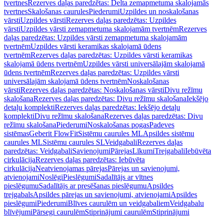
tvertnes
Rezerves daļas paredzētas: Delta zemapmetuma skalojamās
tvertnes
Skalošanas caurules
Piederumi
Uzpildes un noskalošanas
vārsti
Uzpildes vārsti
Rezerves daļas paredzētas: Uzpildes
vārsti
Uzpildes vārsti zemapmetuma skalojamām tvertnēm
Rezerves
daļas paredzētas: Uzpildes vārsti zemapmetuma skalojamām
tvertnēm
Uzpildes vārsti keramikas skalojamā ūdens
tvertnēm
Rezerves daļas paredzētas: Uzpildes vārsti keramikas
skalojamā ūdens tvertnēm
Uzpildes vārsti universālajām skalojamā
ūdens tvertnēm
Rezerves daļas paredzētas: Uzpildes vārsti
universālajām skalojamā ūdens tvertnēm
Noskalošanas
vārsti
Rezerves daļas paredzētas: Noskalošanas vārsti
Divu režīmu
skalošana
Rezerves daļas paredzētas: Divu režīmu skalošana
Iekšējo
detaļu komplekti
Rezerves daļas paredzētas: Iekšējo detaļu
komplekti
Divu režīmu skalošana
Rezerves daļas paredzētas: Divu
režīmu skalošana
Piederumi
Noskalošanas pogas
Padeves
sistēmas
Geberit FlowFit
Sistēmu caurules ML
Apsildes sistēmu
caurules ML
Sistēmu caurules SL
Veidgabali
Rezerves daļas
paredzētas: Veidgabali
Savienojumi
Pārejas
Līkumi
Trejgabali
Iebūvēta
cirkulācija
Rezerves daļas paredzētas: Iebūvēta
cirkulācija
Neatvienojamas pārejas
Pārejas un savienojumi,
atvienojami
Noslēgi
Pieslēgumi
Sadalītājs ar vītnes
pieslēgumu
Sadalītājs ar presēšanas pieslēgumu
Apsildes
trejgabals
Apsildes pārejas un savienojumi, atvienojami
Apsildes
pieslēgumi
Piederumi
Blīves caurulēm un veidgabaliem
Veidgabalu
blīvējumi
Pārsegi caurulēm
Stiprinājumi caurulēm
Stiprinājumi