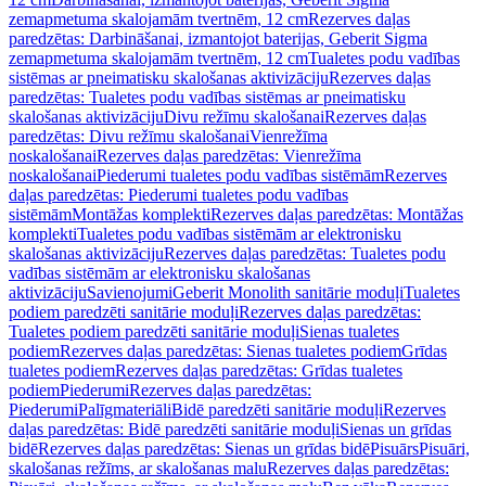
zemapmetuma skalojamām tvertnēm, 12 cm
Rezerves daļas
paredzētas: Darbināšanai, izmantojot baterijas, Geberit Sigma
zemapmetuma skalojamām tvertnēm, 12 cm
Tualetes podu vadības
sistēmas ar pneimatisku skalošanas aktivizāciju
Rezerves daļas
paredzētas: Tualetes podu vadības sistēmas ar pneimatisku
skalošanas aktivizāciju
Divu režīmu skalošanai
Rezerves daļas
paredzētas: Divu režīmu skalošanai
Vienrežīma
noskalošanai
Rezerves daļas paredzētas: Vienrežīma
noskalošanai
Piederumi tualetes podu vadības sistēmām
Rezerves
daļas paredzētas: Piederumi tualetes podu vadības
sistēmām
Montāžas komplekti
Rezerves daļas paredzētas: Montāžas
komplekti
Tualetes podu vadības sistēmām ar elektronisku
skalošanas aktivizāciju
Rezerves daļas paredzētas: Tualetes podu
vadības sistēmām ar elektronisku skalošanas
aktivizāciju
Savienojumi
Geberit Monolith sanitārie moduļi
Tualetes
podiem paredzēti sanitārie moduļi
Rezerves daļas paredzētas:
Tualetes podiem paredzēti sanitārie moduļi
Sienas tualetes
podiem
Rezerves daļas paredzētas: Sienas tualetes podiem
Grīdas
tualetes podiem
Rezerves daļas paredzētas: Grīdas tualetes
podiem
Piederumi
Rezerves daļas paredzētas:
Piederumi
Palīgmateriāli
Bidē paredzēti sanitārie moduļi
Rezerves
daļas paredzētas: Bidē paredzēti sanitārie moduļi
Sienas un grīdas
bidē
Rezerves daļas paredzētas: Sienas un grīdas bidē
Pisuārs
Pisuāri,
skalošanas režīms, ar skalošanas malu
Rezerves daļas paredzētas: