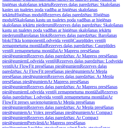
higiēnas skalošanas iekārtu
Rezerves daļas paredzētas: Skalošanas
kastes un tualetes poda vadība ar higiēnas skalošanas
iekārtu
Higiēnas moduļi
Rezerves daļas paredzētas: Higiēnas
moduļi
Skalošanas kastu un tualetes poda vadības ar higiēnas
skalošanas iekārtu piederumi
Rezerves daļas paredzētas: Skalošanas
kastu un tualetes poda vadības ar higiēnas skalošanas iekārtu
piederumi
Barošanas bloki
Rezerves daļas paredzētas: Barošanas
bloki
Tīkla komponenti
Lodveida ventiļi
Caurplūdes ventiļi
zemapmetuma montāžai
Rezerves daļas paredzētas: Caurplūdes
ventiļi zemapmetuma montāžai
Ar Mapress presēšanas
pieslēgumiem
Rezerves daļas paredzētas: Ar Mapress presēšanas
pieslēgumiem
Lodveida ventiļi
Rezerves daļas paredzētas: Lodveida
ventiļi
Ar FlowFit presēšanas pieslēgumiem
Rezerves daļas
paredzētas: Ar FlowFit presēšanas pieslēgumiem
Ar Mepla
presēšanas pieslēgumiem
Rezerves daļas paredzētas: Ar Mepla
presēšanas pieslēgumiem
Ar Mapress presēšanas
pieslēgumiem
Rezerves daļas paredzētas: Ar Mapress presēšanas
pieslēgumiem
Lodveida ventiļi zemapmetuma montāžai
Rezerves
daļas paredzētas: Lodveida ventiļi zemapmetuma montāžai
Ar
FlowFit preses savienojumiem
Ar Mepla presēšanas
pieslēgumiem
Rezerves daļas paredzētas: Ar Mepla presēšanas
pieslēgumiem
Ar Volex presēšanas pieslēgumiem
Ar Compact
pieslēgumiem
Rezerves daļas paredzētas: Ar Compact
pieslēgumiem
Pretvārsti
Ar Mapress presēšanas
pieslēgumiem
Apsildes atgaisošanas vārsti
Ātrās atgaisošanas