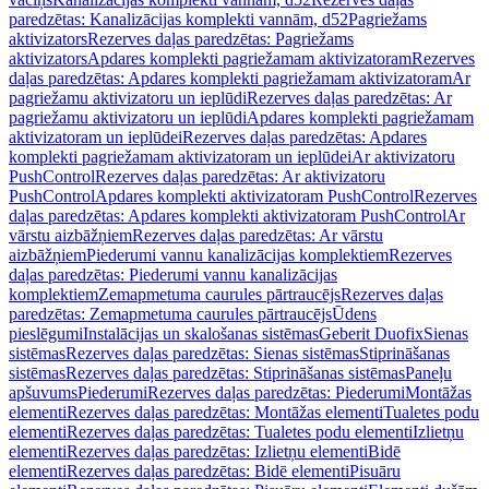
paredzētas: Kanalizācijas komplekti vannām, d52
Pagriežams
aktivizators
Rezerves daļas paredzētas: Pagriežams
aktivizators
Apdares komplekti pagriežamam aktivizatoram
Rezerves
daļas paredzētas: Apdares komplekti pagriežamam aktivizatoram
Ar
pagriežamu aktivizatoru un ieplūdi
Rezerves daļas paredzētas: Ar
pagriežamu aktivizatoru un ieplūdi
Apdares komplekti pagriežamam
aktivizatoram un ieplūdei
Rezerves daļas paredzētas: Apdares
komplekti pagriežamam aktivizatoram un ieplūdei
Ar aktivizatoru
PushControl
Rezerves daļas paredzētas: Ar aktivizatoru
PushControl
Apdares komplekti aktivizatoram PushControl
Rezerves
daļas paredzētas: Apdares komplekti aktivizatoram PushControl
Ar
vārstu aizbāžņiem
Rezerves daļas paredzētas: Ar vārstu
aizbāžņiem
Piederumi vannu kanalizācijas komplektiem
Rezerves
daļas paredzētas: Piederumi vannu kanalizācijas
komplektiem
Zemapmetuma caurules pārtraucējs
Rezerves daļas
paredzētas: Zemapmetuma caurules pārtraucējs
Ūdens
pieslēgumi
Instalācijas un skalošanas sistēmas
Geberit Duofix
Sienas
sistēmas
Rezerves daļas paredzētas: Sienas sistēmas
Stiprināšanas
sistēmas
Rezerves daļas paredzētas: Stiprināšanas sistēmas
Paneļu
apšuvums
Piederumi
Rezerves daļas paredzētas: Piederumi
Montāžas
elementi
Rezerves daļas paredzētas: Montāžas elementi
Tualetes podu
elementi
Rezerves daļas paredzētas: Tualetes podu elementi
Izlietņu
elementi
Rezerves daļas paredzētas: Izlietņu elementi
Bidē
elementi
Rezerves daļas paredzētas: Bidē elementi
Pisuāru