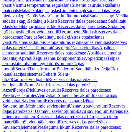
vārsti
Virsmu temperatūras regulēšana
Sistēmu caurule
Ieklāšanas
materiāls
Malas izolācijas joslas
Līmlentes
Izplešanas adatas
Javas
piedevas
Izplešanās šuves
Cauruļu līkumu balsti
Sadales skapji
Metāla
sadales skapji
Sadalītāju klāsts
Rezerves daļas paredzētas: Sadalītāju
klāsts
Sadalītāji grīdas apsildei
Rezerves daļas paredzētas: Sadalītāji
grīdas apsildei
Lodveida ventiļi
Termometrs
Pārejas
Rezerves daļas
paredzētas: Pārejas
Sadalītāju noslēgi
Ātrās atgaisošanas
vārsti
Plūsmas sadalītājs
Temperatūras regulēšanas vienības
Rezerves
daļas paredzētas: Temperatūras regulēšanas vienības
Apsildes
elementu sadalītāji
Rezerves daļas paredzētas: Apsildes elementu
sadalītāji
Apvadi
Regulēšanas komponenti
Servopiedziņas
Telpas
termostati
Galvenie regulatori
Komunikācijas
moduļi
Sensori
Transformatori
Piederumi
Sadalītāju izolācija
Ēku
kanalizācijas sistēmas
Geberit Silent-
db20
Caurules
Veidgabali
Rezerves daļas paredzētas:
Veidgabali
Līkumi
Atzari
Rezerves daļas paredzētas:
Atzari
Pārejas
Piekļuves caurules
Rezerves daļas paredzētas:
Piekļuves caurules
Veidgabali SuperTube
Līkumi
Īpašas formas
veidgabali
Savienojumi
Rezerves daļas paredzētas:
Savienojumi
Metināmie savienojumi
Uzmavu savienojumi
Rezerves
daļas paredzētas: Uzmavu savienojumi
Skavu savienojumi
Pārejas uz
citiem materiāliem
Rezerves daļas paredzētas: Pārejas uz citiem
materiāliem
Savienotājelementi
Rezerves daļas paredzētas:
Savienotājelementi
Pieslēguma līkumi
Rezerves daļas paredzētas: