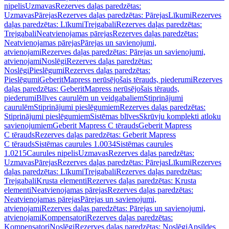
nipelis
Uzmavas
Rezerves daļas paredzētas:
Uzmavas
Pārejas
Rezerves daļas paredzētas: Pārejas
Līkumi
Rezerves
daļas paredzētas: Līkumi
Trejgabali
Rezerves daļas paredzētas:
Trejgabali
Neatvienojamas pārejas
Rezerves daļas paredzētas:
Neatvienojamas pārejas
Pārejas un savienojumi,
atvienojami
Rezerves daļas paredzētas: Pārejas un savienojumi,
atvienojami
Noslēgi
Rezerves daļas paredzētas:
Noslēgi
Pieslēgumi
Rezerves daļas paredzētas:
Pieslēgumi
GeberitMapress nerūsējošais tērauds, piederumi
Rezerves
daļas paredzētas: GeberitMapress nerūsējošais tērauds,
piederumi
Blīves caurulēm un veidgabaliem
Stiprinājumi
caurulēm
Stiprinājumi pieslēgumiem
Rezerves daļas paredzētas:
Stiprinājumi pieslēgumiem
Sistēmas blīves
Skrūvju komplekti atloku
savienojumiem
Geberit Mapress C tērauds
Geberit Mapress
C tērauds
Rezerves daļas paredzētas: Geberit Mapress
C tērauds
Sistēmas caurules 1.0034
Sistēmas caurules
1.0215
Caurules nipelis
Uzmavas
Rezerves daļas paredzētas:
Uzmavas
Pārejas
Rezerves daļas paredzētas: Pārejas
Līkumi
Rezerves
daļas paredzētas: Līkumi
Trejgabali
Rezerves daļas paredzētas:
Trejgabali
Krusta elementi
Rezerves daļas paredzētas: Krusta
elementi
Neatvienojamas pārejas
Rezerves daļas paredzētas:
Neatvienojamas pārejas
Pārejas un savienojumi,
atvienojami
Rezerves daļas paredzētas: Pārejas un savienojumi,
atvienojami
Kompensatori
Rezerves daļas paredzētas:
Kompensatori
Noslēgi
Rezerves daļas paredzētas: Noslēgi
Apsildes