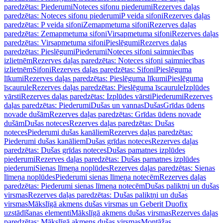
paredzētas: Piederumi
Noteces sifonu piederumi
Rezerves daļas
paredzētas: Noteces sifonu piederumi
P veida sifoni
Rezerves daļas
paredzētas: P veida sifoni
Zemapmetuma sifoni
Rezerves daļas
paredzētas: Zemapmetuma sifoni
Virsapmetuma sifoni
Rezerves daļas
paredzētas: Virsapmetuma sifoni
Pieslēgumi
Rezerves daļas
paredzētas: Pieslēgumi
Piederumi
Noteces sifoni saimniecības
izlietnēm
Rezerves daļas paredzētas: Noteces sifoni saimniecības
izlietnēm
Sifoni
Rezerves daļas paredzētas: Sifoni
Pieslēguma
līkumi
Rezerves daļas paredzētas: Pieslēguma līkumi
Pieslēguma
īscaurule
Rezerves daļas paredzētas: Pieslēguma īscaurule
Izplūdes
vārsti
Rezerves daļas paredzētas: Izplūdes vārsti
Piederumi
Rezerves
daļas paredzētas: Piederumi
Dušas un vannas
Dušas
Grīdas ūdens
novade dušām
Rezerves daļas paredzētas: Grīdas ūdens novade
dušām
Dušas noteces
Rezerves daļas paredzētas: Dušas
noteces
Piederumi dušas kanāliem
Rezerves daļas paredzētas:
Piederumi dušas kanāliem
Dušas grīdas noteces
Rezerves daļas
paredzētas: Dušas grīdas noteces
Dušas pamatnes izplūdes
piederumi
Rezerves daļas paredzētas: Dušas pamatnes izplūdes
piederumi
Sienas līmeņa noplūdes
Rezerves daļas paredzētas: Sienas
līmeņa noplūdes
Piederumi sienas līmeņa notecēm
Rezerves daļas
paredzētas: Piederumi sienas līmeņa notecēm
Dušas paliktņi un dušas
virsmas
Rezerves daļas paredzētas: Dušas paliktņi un dušas
virsmas
Mākslīgā akmens dušas virsmas un Geberit Duofix
uzstādīšanas elementi
Mākslīgā akmens dušas virsmas
Rezerves daļas
paredzētas: Mākslīgā akmens dušas virsmas
Montāžas