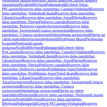
Pieslēguma līkumi
Piederumi
Cauruļu apskavas
Cauruļu apskavu
stiprinājumi
Noslēgi
Blīvējumi
Palīgmateriāli
Geberit Silent-
PP
Caurules
Rezerves daļas paredzētas: Caurules
Veidgabali
Rezerves
daļas paredzētas: Veidgabali
Līkumi
Rezerves daļas paredzētas:
Līkumi
Atzari
Rezerves daļas paredzētas: Atzari
Pārejas
Rezerves
daļas paredzētas: Pārejas
Piekļuves caurules
Rezerves daļas
paredzētas: Piekļuves caurules
Savienojumi
Rezerves daļas
paredzētas: Savienojumi
Uzmavu savienojumi
Rezerves daļas
paredzētas: Uzmavu savienojumi
Stiprinājuma savienojumi
Pārejas uz
citiem materiāliem
Savienotājelementi
Pieslēguma līkumi
Pieslēguma
īscaurule
Piederumi
Cauruļu
apskavas
Noslēgi
Blīvējumi
Palīgmateriāli
Geberit Silent-
Pro
Caurules
Rezerves daļas paredzētas: Caurules
Veidgabali
Rezerves
daļas paredzētas: Veidgabali
Līkumi
Rezerves daļas paredzētas:
Līkumi
Atzari
Rezerves daļas paredzētas: Atzari
Pārejas
Rezerves
daļas paredzētas: Pārejas
Piekļuves caurules
Rezerves daļas
paredzētas: Piekļuves caurules
Profildetaļas SuperTube
Rezerves
daļas paredzētas: Profildetaļas SuperTube
Līkumi
Rezerves daļas
paredzētas: Līkumi
Atzari
Rezerves daļas paredzētas:
Atzari
Savienojumi
Rezerves daļas paredzētas: Savienojumi
Uzmavu
savienojumi
Rezerves daļas paredzētas: Uzmavu
savienojumi
Stiprinājuma savienojumi
Pārejas uz citiem
materiāliem
Piederumi
Rezerves daļas paredzētas: Piederumi
Cauruļu
apskavas
Noslēgi
Blīvējumi
Rezerves daļas paredzētas:
Blīvējumi
Palīgmateriāli
Geberit PE
Caurules
Veidgabali
Rezerves