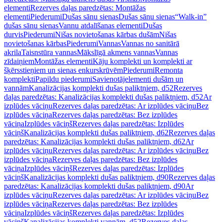
elementi
Rezerves daļas paredzētas: Montāžas
elementi
Piederumi
Dušas sānu sienas
Dušas sānu sienas
“Walk-in”
dušas sānu sienas
Vannu atdalīšanas elementi
Dušas
durvis
Piederumi
Nišas novietošanas kārbas dušām
Nišas
novietošanas kārbas
Piederumi
Vannas
Vannas no sanitārā
akrila
Taisnstūra vannas
Mākslīgā akmens vannas
Vannas
zīdaiņiem
Montāžas elementi
Kāju komplekti un komplekti ar
šķērsstieņiem un sienas enkurskrūvēm
Piederumi
Remonta
komplekti
Papildu piederumi
Savienotājelementi dušām un
vannām
Kanalizācijas komplekti dušas paliktņiem, d52
Rezerves
daļas paredzētas: Kanalizācijas komplekti dušas paliktņiem, d52
Ar
izplūdes vāciņu
Rezerves daļas paredzētas: Ar izplūdes vāciņu
Bez
izplūdes vāciņa
Rezerves daļas paredzētas: Bez izplūdes
vāciņa
Izplūdes vāciņš
Rezerves daļas paredzētas: Izplūdes
vāciņš
Kanalizācijas komplekti dušas paliktņiem, d62
Rezerves daļas
paredzētas: Kanalizācijas komplekti dušas paliktņiem, d62
Ar
izplūdes vāciņu
Rezerves daļas paredzētas: Ar izplūdes vāciņu
Bez
izplūdes vāciņa
Rezerves daļas paredzētas: Bez izplūdes
vāciņa
Izplūdes vāciņš
Rezerves daļas paredzētas: Izplūdes
vāciņš
Kanalizācijas komplekti dušas paliktņiem, d90
Rezerves daļas
paredzētas: Kanalizācijas komplekti dušas paliktņiem, d90
Ar
izplūdes vāciņu
Rezerves daļas paredzētas: Ar izplūdes vāciņu
Bez
izplūdes vāciņa
Rezerves daļas paredzētas: Bez izplūdes
vāciņa
Izplūdes vāciņš
Rezerves daļas paredzētas: Izplūdes
vāciņš
Kanalizācijas komplekti vannām, d52
Rezerves daļas