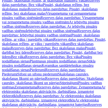
Pisuāri, skalošanas režīms, ar skalošanas malu
Bez vāka
Rezerves
daļas paredzētas: Bez vāka
Pisuāri, skalošanas režīms, bez
skalošanas malas
Rezerves daļas paredzētas: Pisuāri, skalošanas
režīms, bez skalošanas malas
Virsapmetuma vai zemapmetuma
pisuāru vadības sistēmām
Rezerves daļas paredzētas: Virsapmetuma
vai zemapmetuma pisuāru vadības sistēmām
Ar iebūvētu pisuāru
vadības sistēmu
Rezerves daļas paredzētas: Ar iebūvētu pisuāru
vadības sistēmu
Iebūvētai pisuāru vadības sistēmai
Rezerves daļas
paredzētas: Iebūvētai pisuāru vadības sistēmai
Pisuāri, skalošanas
režīms, ar vāku / paredzēts vākam
Rezerves daļas paredzētas: Pisuāri,
skalošanas režīms, ar vāku / paredzēts vākam
Bez skalošanas
malas
Rezerves daļas paredzētas: Bez skalošanas malas
Pisuāri,
darbībai bez ūdens
Rezerves daļas paredzētas: Pisuāri, darbībai bez
ūdens
Bez vāka
Rezerves daļas paredzētas: Bez vāka
Pisuāru
nodalīšanas sienas
Plastmasas pisuāru nodalīšanas sienas
Stikla
pisuāru nodalīšanas sienas
Keramikas sanitārtehnikas pisuāru
nodalīšanas sienas
Piederumi
Rezerves daļas paredzētas:
Piederumi
Sifoni un sifonu piederumi
Skalošanas caurules,
skalošanas līkumi un pārejas
Rezerves daļas paredzētas: Skalošanas
caurules, skalošanas līkumi un pārejas
Stiprinājumi
Pisuāru vadības
sistēmas
Zemapmetuma
Rezerves daļas paredzētas: Zemapmetuma
Ar
elektronisku skalošanas aktivizāciju, darbināšana, izmantojot
elektrotīklu
Rezerves daļas paredzētas: Ar elektronisku skalošanas
aktivizāciju, darbināšana, izmantojot elektrotīklu
Ar elektronisku
skalošanas aktivizāciju, darbināšana, izmantojot baterijas
Rezerves