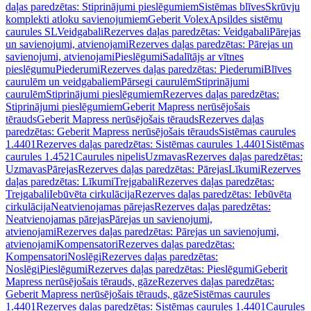
daļas paredzētas: Stiprinājumi pieslēgumiem
Sistēmas blīves
Skrūvju
komplekti atloku savienojumiem
Geberit Volex
Apsildes sistēmu
caurules SL
Veidgabali
Rezerves daļas paredzētas: Veidgabali
Pārejas
un savienojumi, atvienojami
Rezerves daļas paredzētas: Pārejas un
savienojumi, atvienojami
Pieslēgumi
Sadalītājs ar vītnes
pieslēgumu
Piederumi
Rezerves daļas paredzētas: Piederumi
Blīves
caurulēm un veidgabaliem
Pārsegi caurulēm
Stiprinājumi
caurulēm
Stiprinājumi pieslēgumiem
Rezerves daļas paredzētas:
Stiprinājumi pieslēgumiem
Geberit Mapress nerūsējošais
tērauds
Geberit Mapress nerūsējošais tērauds
Rezerves daļas
paredzētas: Geberit Mapress nerūsējošais tērauds
Sistēmas caurules
1.4401
Rezerves daļas paredzētas: Sistēmas caurules 1.4401
Sistēmas
caurules 1.4521
Caurules nipelis
Uzmavas
Rezerves daļas paredzētas:
Uzmavas
Pārejas
Rezerves daļas paredzētas: Pārejas
Līkumi
Rezerves
daļas paredzētas: Līkumi
Trejgabali
Rezerves daļas paredzētas:
Trejgabali
Iebūvēta cirkulācija
Rezerves daļas paredzētas: Iebūvēta
cirkulācija
Neatvienojamas pārejas
Rezerves daļas paredzētas:
Neatvienojamas pārejas
Pārejas un savienojumi,
atvienojami
Rezerves daļas paredzētas: Pārejas un savienojumi,
atvienojami
Kompensatori
Rezerves daļas paredzētas:
Kompensatori
Noslēgi
Rezerves daļas paredzētas:
Noslēgi
Pieslēgumi
Rezerves daļas paredzētas: Pieslēgumi
Geberit
Mapress nerūsējošais tērauds, gāze
Rezerves daļas paredzētas:
Geberit Mapress nerūsējošais tērauds, gāze
Sistēmas caurules
1.4401
Rezerves daļas paredzētas: Sistēmas caurules 1.4401
Caurules