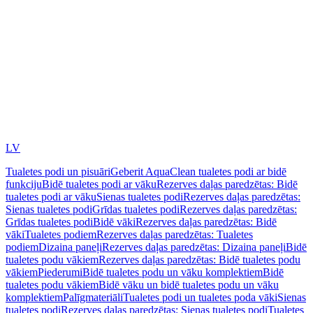
LV
Tualetes podi un pisuāri
Geberit AquaClean tualetes podi ar bidē
funkciju
Bidē tualetes podi ar vāku
Rezerves daļas paredzētas: Bidē
tualetes podi ar vāku
Sienas tualetes podi
Rezerves daļas paredzētas:
Sienas tualetes podi
Grīdas tualetes podi
Rezerves daļas paredzētas:
Grīdas tualetes podi
Bidē vāki
Rezerves daļas paredzētas: Bidē
vāki
Tualetes podiem
Rezerves daļas paredzētas: Tualetes
podiem
Dizaina paneļi
Rezerves daļas paredzētas: Dizaina paneļi
Bidē
tualetes podu vākiem
Rezerves daļas paredzētas: Bidē tualetes podu
vākiem
Piederumi
Bidē tualetes podu un vāku komplektiem
Bidē
tualetes podu vākiem
Bidē vāku un bidē tualetes podu un vāku
komplektiem
Palīgmateriāli
Tualetes podi un tualetes poda vāki
Sienas
tualetes podi
Rezerves daļas paredzētas: Sienas tualetes podi
Tualetes