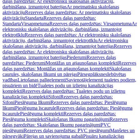
daļas paredzētas: Ar elektronisku skalošanas aktivizāciju,
darbināšana, izmantojot baterijas
Ar pneimatisku skalošanas
aktivizāciju
Rezerves daļas paredzētas: Ar pneimatisku skalošanas
aktivizāciju
Standarta
Rezerves daļas paredzētas:
Standarta
Virsapmetuma
Rezerves daļas paredzētas: Virsapmetuma
Ar
elektronisku skalošanas aktivizāciju, darbināšana, izmantojot
elektrotīklu
Rezerves daļas paredzētas: Ar elektronisku skalošanas
aktivizāciju, darbināšana, izmantojot elektrotīklu
Ar elektronisku
skalošanas aktivizāciju, darbināšana, izmantojot baterijas
Rezerves
daļas paredzētas: Ar elektronisku skalošanas aktivizāciju,
darbināšana, izmantojot baterijas
Piederumi
Rezerves daļas
paredzētas: Piederumi
Montāžas un atjaunošanas komplekti
Rezerves
daļas paredzētas: Montāžas un atjaunošanas komplekti
Skalošanas
caurules, skalošanas līkumi un pārejas
Pārsegplāksnes
Iebūvētas
vadības
Lietošanas palīgelementi
Savienotājelementi tualetes podiem,
pisuāriem un bidē
Tualetes podu un izlietņu kanalizācijas
komplekti
Rezerves daļas paredzētas: Tualetes podu un izlietņu
kanalizācijas komplekti
Sifoni
Rezerves daļas paredzētas:
Sifoni
Pieslēguma līkumi
Rezerves daļas paredzētas: Pieslēguma
līkumi
Pieslēguma īscaurule
Rezerves daļas paredzētas: Pieslēguma
īscaurule
Pieslēguma komplekti
Rezerves daļas paredzētas:
Pieslēguma komplekti
Skalošanas līkumu pagarinājumi
Rezerves
daļas paredzētas: Skalošanas līkumu pagarinājumi
PVC
pieslēgumi
Rezerves daļas paredzētas: PVC pieslēgumi
Manšetes un
pārsegvāki
Pārejas un savienojuma gabali
Pisuāru kanalizācijas