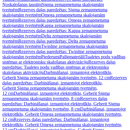
Noskalošanas taustiņi
Sigma zemapmetuma skalojamām
tvertnēm
Rezerves daļas paredzētas: Sigma zemapmetuma
skalojamām tvertnēm
Omega zemapmetuma skalojamām
tvertnēm
Rezerves daļas paredzētas: Omega zemapmetuma
skalojamām tvertnēm
Kappa zemapmetuma skalojamām
tvertnēm
Rezerves daļas paredzētas: Kappa zemapmetuma
skalojamām tvertnēm
Delta zemapmetuma skalojamām
tvertnēm
Rezerves daļas paredzētas: Delta zemapmetuma
skalojamām tvertnēm
Twinline zemapmetuma skalojamām
tvertnēm
Rezerves daļas paredzētas: Twinline zemapmetuma
skalojamām tvertnēm
Piederumi
Palīgmateriāli
Tualetes podu vadības
sistēmas ar elektronisku skalošanas aktivizāciju
Rezerves daļas
paredzētas: Tualetes podu vadības sistēmas ar elektronisku
skalošanas aktivizāciju
Darbināšanai, izmantojot elektrotīklu,
Geberit Sigma zemapmetuma skalojamām tvertnēm, 12 cm
Rezerves
daļas paredzētas: Darbināšanai, izmantojot elektrotīklu,
Geberit Sigma zemapmetuma skalojamām tvertnēm,
12 cm
Darbināšanai, izmantojot elektrotīklu, Geberit Sigma
zemapmetuma skalojamām tvertnēm, 8 cm
Rezerves daļas
paredzētas: Darbināšanai, izmantojot elektrotīklu, Geberit Sigma
zemapmetuma skalojamām tvertnēm, 8 cm
Darbināšanai, izmantojot
elektrotīklu, Geberit Omega zemapmetuma skalojamām tvertnēm,
12 cm
Rezerves daļas paredzētas: Darbināšanai, izmantojot
elektrotīklu, Geberit Omega zemapmetuma skalojamām tvertnēm,
12 cm
Darbināšanai, izmantojot baterijas, Geberit Sigma