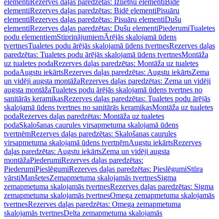
elementi
Rezerves daļas paredzētas: Izlietņu elementi
Bidē
elementi
Rezerves daļas paredzētas: Bidē elementi
Pisuāru
elementi
Rezerves daļas paredzētas: Pisuāru elementi
Dušu
elementi
Rezerves daļas paredzētas: Dušu elementi
Piederumi
Tualetes
podu elementiem
Stiprinājumiem
Ārējās skalojamā ūdens
tvertnes
Tualetes podu ārējās skalojamā ūdens tvertnes
Rezerves daļas
paredzētas: Tualetes podu ārējās skalojamā ūdens tvertnes
Montāža
uz tualetes poda
Rezerves daļas paredzētas: Montāža uz tualetes
poda
Augstu iekārts
Rezerves daļas paredzētas: Augstu iekārts
Zema
un vidēji augsta montāža
Rezerves daļas paredzētas: Zema un vidēji
augsta montāža
Tualetes podu ārējās skalojamā ūdens tvertnes no
sanitārās keramikas
Rezerves daļas paredzētas: Tualetes podu ārējās
skalojamā ūdens tvertnes no sanitārās keramikas
Montāža uz tualetes
poda
Rezerves daļas paredzētas: Montāža uz tualetes
poda
Skalošanas caurules virsapmetuma skalojamā ūdens
tvertnēm
Rezerves daļas paredzētas: Skalošanas caurules
virsapmetuma skalojamā ūdens tvertnēm
Augstu iekārts
Rezerves
daļas paredzētas: Augstu iekārts
Zema un vidēji augsta
montāža
Piederumi
Rezerves daļas paredzētas:
Piederumi
Pieslēgumi
Rezerves daļas paredzētas: Pieslēgumi
Stūra
vārsti
Manšetes
Zemapmetuma skalojamās tvertnes
Sigma
zemapmetuma skalojamās tvertnes
Rezerves daļas paredzētas: Sigma
zemapmetuma skalojamās tvertnes
Omega zemapmetuma skalojamās
tvertnes
Rezerves daļas paredzētas: Omega zemapmetuma
skalojamās tvertnes
Delta zemapmetuma skalojamās