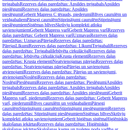
trejgabals
Rezerves daļas paredzētas: Apsildes trejgabals
Apsildes
pieslēgumi
Rezerves daļas paredzētas: Apsildes
pieslēgumi
Geberit Mapress C tērauds, piederumi
Blīves caurulēm un
veidgabaliem
Pārsegi caurulēm
Stiprinājumi caurulēm
Stiprinājumi
pieslēgumiem
Sistēmas blīves
Skrūvju komplekti atloku
savienojumiem
Geberit Mapress varš
Geberit Mapress varš
Rezerves
daļas paredzētas: Geberit Mapress varš
Uzmavas
Rezerves daļas
paredzētas: Uzmavas
Pārejas
Rezerves daļas paredzētas:
Pārejas
Līkumi
Rezerves daļas paredzētas: Līkumi
Trejgabali
Rezerves
daļas paredzētas: Trejgabali
Iebūvēta cirkulācija
Rezerves daļas
paredzētas: Iebūvēta cirkulācija
Krusta elementi
Rezerves daļas
paredzētas: Krusta elementi
Neatvienojamas pārejas
Rezerves daļas
paredzētas: Neatvienojamas pārejas
Pārejas un savienojumi,
atvienojami
Rezerves daļas paredzētas: Pārejas un savienojumi,
atvienojami
Noslēgi
Rezerves daļas paredzētas:
Noslēgi
Pieslēgumi
Rezerves daļas paredzētas: Pieslēgumi
Apsildes
trejgabals
Rezerves daļas paredzētas: Apsildes trejgabals
Apsildes
pieslēgumi
Rezerves daļas paredzētas: Apsildes pieslēgumi
Geberit
Mapress varš, piederumi
Rezerves daļas paredzētas: Geberit Mapress
varš, piederumi
Blīves caurulēm un veidgabaliem
Pārsegi
caurulēm
Stiprinājumi caurulēm
Stiprinājumi pieslēgumiem
Rezerves
daļas paredzētas: Stiprinājumi pieslēgumiem
Sistēmas blīves
Skrūvju
komplekti atloku savienojumiem
Geberit higiēnas sistēma
Higiēniskās
skalošanas iekārtas
Rezerves daļas paredzētas: Higiēniskās
skalošanas iekārtas
Skalošanas kastes un tualetes poda vadība ar