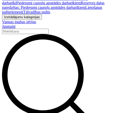
darbarīki
Piederumi cauruļu apstrādes darbarīkiem
Rezerves daļas
paredzētas: Piederumi cauruļu apstrādes darbarīkiem
Lietošanas
palīgelementi
Tālvadības pultis
Izstrādājumu kategorijas
Vannas istabas sērijas
Jaunumi