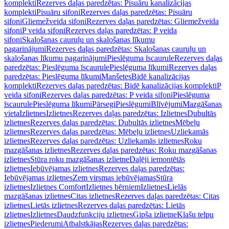
komplekti
Rezerves daļas paredzētas: Pisuāru kanalizācijas
komplekti
Pisuāru sifoni
Rezerves daļas paredzētas: Pisuāru
sifoni
Gliemežveida sifoni
Rezerves daļas paredzētas: Gliemežveida
sifoni
P veida sifoni
Rezerves daļas paredzētas: P veida
sifoni
Skalošanas cauruļu un skalošanas līkumu
pagarinājumi
Rezerves daļas paredzētas: Skalošanas cauruļu un
skalošanas līkumu pagarinājumi
Pieslēguma īscaurule
Rezerves daļas
paredzētas: Pieslēguma īscaurule
Pieslēguma līkumi
Rezerves daļas
paredzētas: Pieslēguma līkumi
Manšetes
Bidē kanalizācijas
komplekti
Rezerves daļas paredzētas: Bidē kanalizācijas komplekti
P
veida sifoni
Rezerves daļas paredzētas: P veida sifoni
Pieslēguma
īscaurule
Pieslēguma līkumi
Pārsegi
Pieslēgumi
Blīvējumi
Mazgāšanas
vieta
Izlietnes
Izlietnes
Rezerves daļas paredzētas: Izlietnes
Dubultās
izlietnes
Rezerves daļas paredzētas: Dubultās izlietnes
Mēbeļu
izlietnes
Rezerves daļas paredzētas: Mēbeļu izlietnes
Uzliekamās
izlietnes
Rezerves daļas paredzētas: Uzliekamās izlietnes
Roku
mazgāšanas izlietnes
Rezerves daļas paredzētas: Roku mazgāšanas
izlietnes
Stūra roku mazgāšanas izlietne
Daļēji iemontētās
izlietnes
Iebūvējamas izlietnes
Rezerves daļas paredzētas:
Iebūvējamas izlietnes
Zem virsmas iebūvējamas
Stūra
izlietnes
Izlietnes Comfort
Izlietnes bērniem
Izlietnes
Lielās
mazgāšanas izlietnes
Citas izlietnes
Rezerves daļas paredzētas: Citas
izlietnes
Lietās izlietnes
Rezerves daļas paredzētas: Lietās
izlietnes
Izlietnes
Daudzfunkciju izlietnes
Ģipša izlietne
Klašu telpu
izlietnes
Piederumi
Atbalstkājas
Rezerves daļas paredzētas: