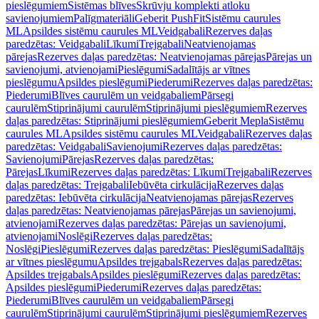
pieslēgumiem
Sistēmas blīves
Skrūvju komplekti atloku
savienojumiem
Palīgmateriāli
Geberit PushFit
Sistēmu caurules
ML
Apsildes sistēmu caurules ML
Veidgabali
Rezerves daļas
paredzētas: Veidgabali
Līkumi
Trejgabali
Neatvienojamas
pārejas
Rezerves daļas paredzētas: Neatvienojamas pārejas
Pārejas un
savienojumi, atvienojami
Pieslēgumi
Sadalītājs ar vītnes
pieslēgumu
Apsildes pieslēgumi
Piederumi
Rezerves daļas paredzētas:
Piederumi
Blīves caurulēm un veidgabaliem
Pārsegi
caurulēm
Stiprinājumi caurulēm
Stiprinājumi pieslēgumiem
Rezerves
daļas paredzētas: Stiprinājumi pieslēgumiem
Geberit Mepla
Sistēmu
caurules ML
Apsildes sistēmu caurules ML
Veidgabali
Rezerves daļas
paredzētas: Veidgabali
Savienojumi
Rezerves daļas paredzētas:
Savienojumi
Pārejas
Rezerves daļas paredzētas:
Pārejas
Līkumi
Rezerves daļas paredzētas: Līkumi
Trejgabali
Rezerves
daļas paredzētas: Trejgabali
Iebūvēta cirkulācija
Rezerves daļas
paredzētas: Iebūvēta cirkulācija
Neatvienojamas pārejas
Rezerves
daļas paredzētas: Neatvienojamas pārejas
Pārejas un savienojumi,
atvienojami
Rezerves daļas paredzētas: Pārejas un savienojumi,
atvienojami
Noslēgi
Rezerves daļas paredzētas:
Noslēgi
Pieslēgumi
Rezerves daļas paredzētas: Pieslēgumi
Sadalītājs
ar vītnes pieslēgumu
Apsildes trejgabals
Rezerves daļas paredzētas:
Apsildes trejgabals
Apsildes pieslēgumi
Rezerves daļas paredzētas:
Apsildes pieslēgumi
Piederumi
Rezerves daļas paredzētas:
Piederumi
Blīves caurulēm un veidgabaliem
Pārsegi
caurulēm
Stiprinājumi caurulēm
Stiprinājumi pieslēgumiem
Rezerves