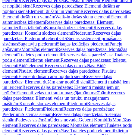
elementi
Rezerves daļas paredzētas: Pisuāru elementi
Elementi dušām
ar noplūdi sienā
Rezerves daļas paredzētas: Elementi dušām ar
noplūdi sienā
Elementi dušām un vannām
Rezerves daļas paredzētas:
Elementi dušām un vannām
Walk-in dušas sienu elementi
Elementi
saimniecības izlietnēm
Rezerves daļas paredzētas: Elementi
saimniecības izlietnēm
Konsoļu slodzes elementi
Rezerves daļas
paredzētas: Konsoļu slodzes elementi
Piederumi
Rezerves daļas
paredzētas: Piederumi
Geberit GIS
Sienas sistēmas
Stiprināšanas
sistēmas
Sagatavju piederumi
Skaņas izolācijas piederumi
Paneļu
apšuvums
Montāžas elementi
Rezerves daļas paredzētas: Montāžas
elementi
Tualetes podu elementi
Rezerves daļas paredzētas: Tualetes
podu elementi
Izlietņu elementi
Rezerves daļas paredzētas: Izlietņu
elementi
Bidē elementi
Rezerves daļas paredzētas: Bidē
elementi
Pisuāru elementi
Rezerves daļas paredzētas: Pisuāru
elementi
Elementi dušām arar noplūdi sienā
Rezerves daļas
paredzētas: Elementi dušām arar noplūdi sienā
Elementi maisītājiem
un ierīcēm
Rezerves daļas paredzētas: Elementi maisītājiem un
ierīcēm
Elementi veļas un trauku mazgājamām mašīnām
Rezerves
daļas paredzētas: Elementi veļas un trauku mazgājamām
mašīnām
Konsoļu slodzes elementi
Piederumi
Rezerves daļas
paredzētas: Piederumi
Piederumi
Rezerves daļas paredzētas:
Piederumi
Sistēmas sienām
Rezerves daļas paredzētas: Sistēmas
sienām
Padeves sistēmām
Ūdens novadei
Geberit Kombifix
Montāžas
elementi
Rezerves daļas paredzētas: Montāžas elementi
Tualetes podu
elementi
Rezerves daļas paredzētas: Tualetes podu elementi
Izlietņu