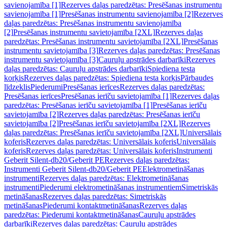
savienojamība [1]
Rezerves daļas paredzētas: Presēšanas instrumentu
savienojamība [1]
Presēšanas instrumentu savienojamība [2]
Rezerves
daļas paredzētas: Presēšanas instrumentu savienojamība
[2]
Presēšanas instrumentu savietojamība [2XL]
Rezerves daļas
paredzētas: Presēšanas instrumentu savietojamība [2XL]
Presēšanas
instrumentu savietojamība [3]
Rezerves daļas paredzētas: Presēšanas
instrumentu savietojamība [3]
Cauruļu apstrādes darbarīki
Rezerves
daļas paredzētas: Cauruļu apstrādes darbarīki
Spiediena testa
korķis
Rezerves daļas paredzētas: Spiediena testa korķis
Pārbaudes
līdzeklis
Piederumi
Presēšanas ierīces
Rezerves daļas paredzētas:
Presēšanas ierīces
Presēšanas ierīču savietojamība [1]
Rezerves daļas
paredzētas: Presēšanas ierīču savietojamība [1]
Presēšanas ierīču
savietojamība [2]
Rezerves daļas paredzētas: Presēšanas ierīču
savietojamība [2]
Presēšanas ierīču savietojamība [2XL]
Rezerves
daļas paredzētas: Presēšanas ierīču savietojamība [2XL]
Universālais
koferis
Rezerves daļas paredzētas: Universālais koferis
Universālais
koferis
Rezerves daļas paredzētas: Universālais koferis
Instrumenti
Geberit Silent-db20/Geberit PE
Rezerves daļas paredzētas:
Instrumenti Geberit Silent-db20/Geberit PE
Elektrometināšanas
instrumenti
Rezerves daļas paredzētas: Elektrometināšanas
instrumenti
Piederumi elektrometināšanas instrumentiem
Simetriskās
metināšanas
Rezerves daļas paredzētas: Simetriskās
metināšanas
Piederumi kontaktmetināšanas
Rezerves daļas
paredzētas: Piederumi kontaktmetināšanas
Cauruļu apstrādes
darbarīki
Rezerves daļas paredzētas: Cauruļu apstrādes