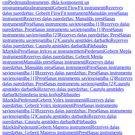
cm
Piederumi
Instrumenti, tīkla komponenti un
programmatūra
Instrumenti
Geberit FlowFit instrumenti
Rezerves
daļas paredzētas: Geberit FlowFit instrumenti
Manuālās presēšanas
instrumenti
Rezerves daļas paredzētas: Manuālās presēšanas
instrumenti
Presēšanas instrumentu savietojamība [1]
Rezerves daļas
paredzētas: Presēšanas instrumentu savietojamība [1]
Presēšanas
instrumentu savietojamība [2]
Rezerves daļas paredzētas: Presēšanas
instrumentu savietojamība [2]
Cauruļu apstrādes darbarīki
Rezerves
daļas paredzētas: Cauruļu apstrādes darbarīki
Pārbaudes
līdzeklis
Presēšanas ierīces ar instrumentiem
Piederumi
Geberit Mepla
instrumenti
Rezerves daļas paredzētas: Geberit Mepla
instrumenti
Manuālās presēšanas instrumenti
Rezerves daļas
paredzētas: Manuālās presēšanas instrumenti
Presēšanas instrumentu
savienojamība [1]
Rezerves daļas paredzētas: Presēšanas instrumentu
savienojamība [1]
Presēšanas instrumentu savienojamība [2]
Rezerves
daļas paredzētas: Presēšanas instrumentu savienojamība [2]
Cauruļu
apstrādes darbarīki
Rezerves daļas paredzētas: Cauruļu apstrādes
darbarīki
Spiediena testa korķis
Pārbaudes
līdzeklis
Piederumi
Geberit Volex instrumenti
Rezerves daļas
paredzētas: Geberit Volex instrumenti
Presēšanas instrumentu
savienojamība [2]
Rezerves daļas paredzētas: Presēšanas instrumentu
savienojamība [2]
Cauruļu apstrādes darbarīki
Rezerves daļas
paredzētas: Cauruļu apstrādes darbarīki
Pārbaudes
līdzeklis
Piederumi
Geberit Mapress instrumenti
Rezerves daļas
paredzētas: Geberit Mapress instrumenti
Presēšanas instrumentu