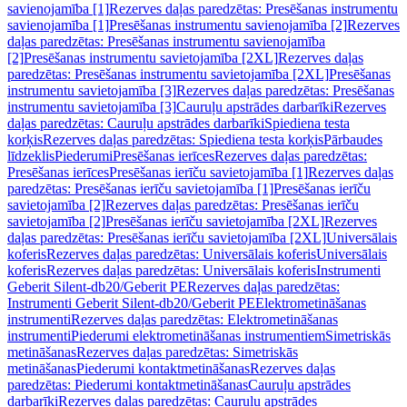
savienojamība [1]
Rezerves daļas paredzētas: Presēšanas instrumentu
savienojamība [1]
Presēšanas instrumentu savienojamība [2]
Rezerves
daļas paredzētas: Presēšanas instrumentu savienojamība
[2]
Presēšanas instrumentu savietojamība [2XL]
Rezerves daļas
paredzētas: Presēšanas instrumentu savietojamība [2XL]
Presēšanas
instrumentu savietojamība [3]
Rezerves daļas paredzētas: Presēšanas
instrumentu savietojamība [3]
Cauruļu apstrādes darbarīki
Rezerves
daļas paredzētas: Cauruļu apstrādes darbarīki
Spiediena testa
korķis
Rezerves daļas paredzētas: Spiediena testa korķis
Pārbaudes
līdzeklis
Piederumi
Presēšanas ierīces
Rezerves daļas paredzētas:
Presēšanas ierīces
Presēšanas ierīču savietojamība [1]
Rezerves daļas
paredzētas: Presēšanas ierīču savietojamība [1]
Presēšanas ierīču
savietojamība [2]
Rezerves daļas paredzētas: Presēšanas ierīču
savietojamība [2]
Presēšanas ierīču savietojamība [2XL]
Rezerves
daļas paredzētas: Presēšanas ierīču savietojamība [2XL]
Universālais
koferis
Rezerves daļas paredzētas: Universālais koferis
Universālais
koferis
Rezerves daļas paredzētas: Universālais koferis
Instrumenti
Geberit Silent-db20/Geberit PE
Rezerves daļas paredzētas:
Instrumenti Geberit Silent-db20/Geberit PE
Elektrometināšanas
instrumenti
Rezerves daļas paredzētas: Elektrometināšanas
instrumenti
Piederumi elektrometināšanas instrumentiem
Simetriskās
metināšanas
Rezerves daļas paredzētas: Simetriskās
metināšanas
Piederumi kontaktmetināšanas
Rezerves daļas
paredzētas: Piederumi kontaktmetināšanas
Cauruļu apstrādes
darbarīki
Rezerves daļas paredzētas: Cauruļu apstrādes