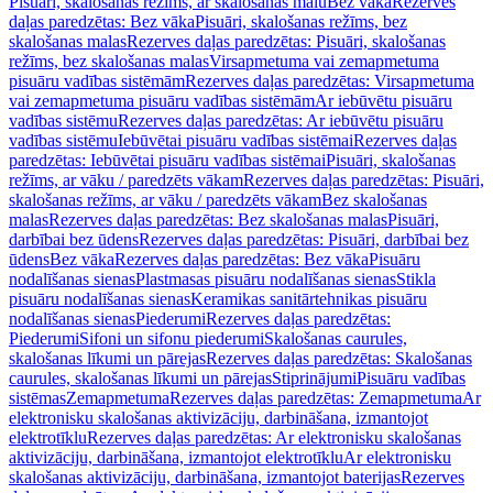
Pisuāri, skalošanas režīms, ar skalošanas malu
Bez vāka
Rezerves
daļas paredzētas: Bez vāka
Pisuāri, skalošanas režīms, bez
skalošanas malas
Rezerves daļas paredzētas: Pisuāri, skalošanas
režīms, bez skalošanas malas
Virsapmetuma vai zemapmetuma
pisuāru vadības sistēmām
Rezerves daļas paredzētas: Virsapmetuma
vai zemapmetuma pisuāru vadības sistēmām
Ar iebūvētu pisuāru
vadības sistēmu
Rezerves daļas paredzētas: Ar iebūvētu pisuāru
vadības sistēmu
Iebūvētai pisuāru vadības sistēmai
Rezerves daļas
paredzētas: Iebūvētai pisuāru vadības sistēmai
Pisuāri, skalošanas
režīms, ar vāku / paredzēts vākam
Rezerves daļas paredzētas: Pisuāri,
skalošanas režīms, ar vāku / paredzēts vākam
Bez skalošanas
malas
Rezerves daļas paredzētas: Bez skalošanas malas
Pisuāri,
darbībai bez ūdens
Rezerves daļas paredzētas: Pisuāri, darbībai bez
ūdens
Bez vāka
Rezerves daļas paredzētas: Bez vāka
Pisuāru
nodalīšanas sienas
Plastmasas pisuāru nodalīšanas sienas
Stikla
pisuāru nodalīšanas sienas
Keramikas sanitārtehnikas pisuāru
nodalīšanas sienas
Piederumi
Rezerves daļas paredzētas:
Piederumi
Sifoni un sifonu piederumi
Skalošanas caurules,
skalošanas līkumi un pārejas
Rezerves daļas paredzētas: Skalošanas
caurules, skalošanas līkumi un pārejas
Stiprinājumi
Pisuāru vadības
sistēmas
Zemapmetuma
Rezerves daļas paredzētas: Zemapmetuma
Ar
elektronisku skalošanas aktivizāciju, darbināšana, izmantojot
elektrotīklu
Rezerves daļas paredzētas: Ar elektronisku skalošanas
aktivizāciju, darbināšana, izmantojot elektrotīklu
Ar elektronisku
skalošanas aktivizāciju, darbināšana, izmantojot baterijas
Rezerves