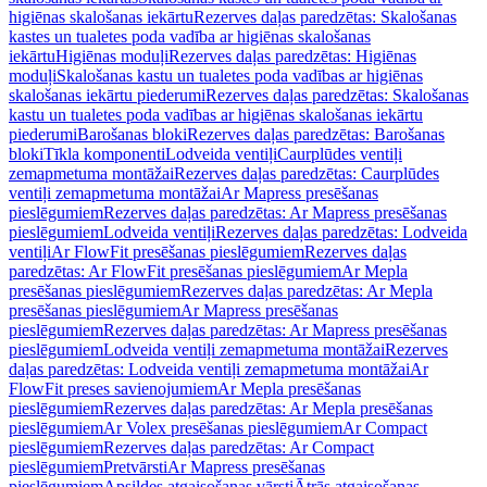
higiēnas skalošanas iekārtu
Rezerves daļas paredzētas: Skalošanas
kastes un tualetes poda vadība ar higiēnas skalošanas
iekārtu
Higiēnas moduļi
Rezerves daļas paredzētas: Higiēnas
moduļi
Skalošanas kastu un tualetes poda vadības ar higiēnas
skalošanas iekārtu piederumi
Rezerves daļas paredzētas: Skalošanas
kastu un tualetes poda vadības ar higiēnas skalošanas iekārtu
piederumi
Barošanas bloki
Rezerves daļas paredzētas: Barošanas
bloki
Tīkla komponenti
Lodveida ventiļi
Caurplūdes ventiļi
zemapmetuma montāžai
Rezerves daļas paredzētas: Caurplūdes
ventiļi zemapmetuma montāžai
Ar Mapress presēšanas
pieslēgumiem
Rezerves daļas paredzētas: Ar Mapress presēšanas
pieslēgumiem
Lodveida ventiļi
Rezerves daļas paredzētas: Lodveida
ventiļi
Ar FlowFit presēšanas pieslēgumiem
Rezerves daļas
paredzētas: Ar FlowFit presēšanas pieslēgumiem
Ar Mepla
presēšanas pieslēgumiem
Rezerves daļas paredzētas: Ar Mepla
presēšanas pieslēgumiem
Ar Mapress presēšanas
pieslēgumiem
Rezerves daļas paredzētas: Ar Mapress presēšanas
pieslēgumiem
Lodveida ventiļi zemapmetuma montāžai
Rezerves
daļas paredzētas: Lodveida ventiļi zemapmetuma montāžai
Ar
FlowFit preses savienojumiem
Ar Mepla presēšanas
pieslēgumiem
Rezerves daļas paredzētas: Ar Mepla presēšanas
pieslēgumiem
Ar Volex presēšanas pieslēgumiem
Ar Compact
pieslēgumiem
Rezerves daļas paredzētas: Ar Compact
pieslēgumiem
Pretvārsti
Ar Mapress presēšanas
pieslēgumiem
Apsildes atgaisošanas vārsti
Ātrās atgaisošanas