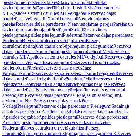
pieslēgumiem
Sistēmas blīves
Skrūvju komplekti atloku
savienojumiem
Palīgmateriāli
Geberit PushFit
Sistēmu caurules
ML
Apsildes sistēmu caurules ML
Veidgabali
Rezerves daļas
paredzētas: Veidgabali
Līkumi
Trejgabali
Neatvienojamas
pārejas
Rezerves daļas paredzētas: Neatvienojamas pārejas
Pārejas un
savienojumi, atvienojami
Pieslēgumi
Sadalītājs ar vītnes
pieslēgumu
Apsildes pieslēgumi
Piederumi
Rezerves daļas paredzētas:
Piederumi
Blīves caurulēm un veidgabaliem
Pārsegi
caurulēm
Stiprinājumi caurulēm
Stiprinājumi pieslēgumiem
Rezerves
daļas paredzētas: Stiprinājumi pieslēgumiem
Geberit Mepla
Sistēmu
caurules ML
Apsildes sistēmu caurules ML
Veidgabali
Rezerves daļas
paredzētas: Veidgabali
Savienojumi
Rezerves daļas paredzētas:
Savienojumi
Pārejas
Rezerves daļas paredzētas:
Pārejas
Līkumi
Rezerves daļas paredzētas: Līkumi
Trejgabali
Rezerves
daļas paredzētas: Trejgabali
Iebūvēta cirkulācija
Rezerves daļas
paredzētas: Iebūvēta cirkulācija
Neatvienojamas pārejas
Rezerves
daļas paredzētas: Neatvienojamas pārejas
Pārejas un savienojumi,
atvienojami
Rezerves daļas paredzētas: Pārejas un savienojumi,
atvienojami
Noslēgi
Rezerves daļas paredzētas:
Noslēgi
Pieslēgumi
Rezerves daļas paredzētas: Pieslēgumi
Sadalītājs
ar vītnes pieslēgumu
Apsildes trejgabals
Rezerves daļas paredzētas:
Apsildes trejgabals
Apsildes pieslēgumi
Rezerves daļas paredzētas:
Apsildes pieslēgumi
Piederumi
Rezerves daļas paredzētas:
Piederumi
Blīves caurulēm un veidgabaliem
Pārsegi
caurulēm
Stiprinājumi caurulēm
Stiprinājumi pieslēgumiem
Rezerves