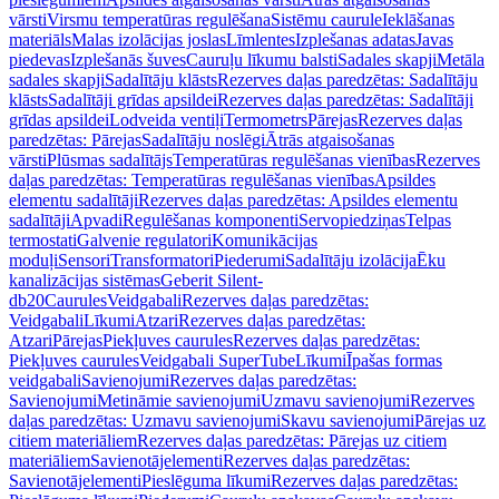
vārsti
Virsmu temperatūras regulēšana
Sistēmu caurule
Ieklāšanas
materiāls
Malas izolācijas joslas
Līmlentes
Izplešanas adatas
Javas
piedevas
Izplešanās šuves
Cauruļu līkumu balsti
Sadales skapji
Metāla
sadales skapji
Sadalītāju klāsts
Rezerves daļas paredzētas: Sadalītāju
klāsts
Sadalītāji grīdas apsildei
Rezerves daļas paredzētas: Sadalītāji
grīdas apsildei
Lodveida ventiļi
Termometrs
Pārejas
Rezerves daļas
paredzētas: Pārejas
Sadalītāju noslēgi
Ātrās atgaisošanas
vārsti
Plūsmas sadalītājs
Temperatūras regulēšanas vienības
Rezerves
daļas paredzētas: Temperatūras regulēšanas vienības
Apsildes
elementu sadalītāji
Rezerves daļas paredzētas: Apsildes elementu
sadalītāji
Apvadi
Regulēšanas komponenti
Servopiedziņas
Telpas
termostati
Galvenie regulatori
Komunikācijas
moduļi
Sensori
Transformatori
Piederumi
Sadalītāju izolācija
Ēku
kanalizācijas sistēmas
Geberit Silent-
db20
Caurules
Veidgabali
Rezerves daļas paredzētas:
Veidgabali
Līkumi
Atzari
Rezerves daļas paredzētas:
Atzari
Pārejas
Piekļuves caurules
Rezerves daļas paredzētas:
Piekļuves caurules
Veidgabali SuperTube
Līkumi
Īpašas formas
veidgabali
Savienojumi
Rezerves daļas paredzētas:
Savienojumi
Metināmie savienojumi
Uzmavu savienojumi
Rezerves
daļas paredzētas: Uzmavu savienojumi
Skavu savienojumi
Pārejas uz
citiem materiāliem
Rezerves daļas paredzētas: Pārejas uz citiem
materiāliem
Savienotājelementi
Rezerves daļas paredzētas:
Savienotājelementi
Pieslēguma līkumi
Rezerves daļas paredzētas: