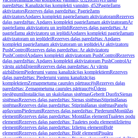
paredzētas: Kanalizācijas komplekti vannām, d52
Pagriežams
aktivizators
Rezerves daļas paredzētas: Pagriežams
aktivizators
Apdares komplekti pagriežamam aktivizatoram
Rezerves
daļas paredzētas: Apdares komplekti pagriežamam aktivizatoram
Ar
pagriežamu aktivizatoru un ieplūdi
Rezerves daļas paredzētas: Ar
pagriežamu aktivizatoru un ieplūdi
Apdares komplekti pagriežamam
aktivizatoram un ieplūdei
Rezerves daļas paredzētas: Apdares
komplekti pagriežamam aktivizatoram un ieplūdei
Ar aktivizatoru
PushControl
Rezerves daļas paredzētas: Ar aktivizatoru
PushControl
Apdares komplekti aktivizatoram PushControl
Rezerves
daļas paredzētas: Apdares komplekti aktivizatoram PushControl
Ar
vārstu aizbāžņiem
Rezerves daļas paredzētas: Ar vārstu
aizbāžņiem
Piederumi vannu kanalizācijas komplektiem
Rezerves
daļas paredzētas: Piederumi vannu kanalizācijas
komplektiem
Zemapmetuma caurules pārtraucējs
Rezerves daļas
paredzētas: Zemapmetuma caurules pārtraucējs
Ūdens
pieslēgumi
Instalācijas un skalošanas sistēmas
Geberit Duofix
Sienas
sistēmas
Rezerves daļas paredzētas: Sienas sistēmas
Stiprināšanas
sistēmas
Rezerves daļas paredzētas: Stiprināšanas sistēmas
Paneļu
apšuvums
Piederumi
Rezerves daļas paredzētas: Piederumi
Montāžas
elementi
Rezerves daļas paredzētas: Montāžas elementi
Tualetes podu
elementi
Rezerves daļas paredzētas: Tualetes podu elementi
Izlietņu
elementi
Rezerves daļas paredzētas: Izlietņu elementi
Bidē
elementi
Rezerves daļas paredzētas: Bidē elementi
Pisuāru