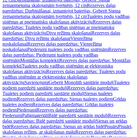
zemapmetuma skalojamām tvertnēm, 12 cm
Rezerves daļas
paredzētas: Darbināšanai, izmantojot baterijas, Geberit Sigma
zemapmetuma skalojamām tvertnēm, 12 cm
Tualetes podu vadības
sistēmas ar pneimatisku skalošanas aktivizāciju
Rezerves daļas
paredzētas: Tualetes podu vadības sistēmas ar pneimatisku
skalošanas aktivizāciju
Divu režīmu skalošanai
Rezerves daļas
paredzētas: Divu režīmu skalošanai
Vienrežīma
noskalošanai
Rezerves daļas paredzētas: Vienrežīma
noskalošanai
Piederumi tualetes podu vadības sistēmām
Rezerves
daļas paredzētas: Piederumi tualetes podu vadības
sistēmām
Montāžas komplekti
Rezerves daļas paredzētas: Montāžas
komplekti
Tualetes podu vadības sistēmām ar elektronisku
skalošanas aktivizāciju
Rezerves daļas paredzētas: Tualetes podu
vadības sistēmām ar elektronisku skalošanas
aktivizāciju
Savienojumi
Geberit Monolith sanitārie moduļi
Tualetes
podiem paredzēti sanitārie moduļi
Rezerves daļas paredzētas:
Tualetes podiem paredzēti sanitārie moduļi
Sienas tualetes
podiem
Rezerves daļas paredzētas: Sienas tualetes podiem
Grīdas
tualetes podiem
Rezerves daļas paredzētas: Grīdas tualetes
podiem
Piederumi
Rezerves daļas paredzētas:
Piederumi
Palīgmateriāli
Bidē paredzēti sanitārie moduļi
Rezerves
daļas paredzētas: Bidē paredzēti sanitārie moduļi
Sienas un grīdas
bidē
Rezerves daļas paredzētas: Sienas un grīdas bidē
Pisuārs
Pisuāri,
skalošanas režīms, ar skalošanas malu
Rezerves daļas paredzētas: