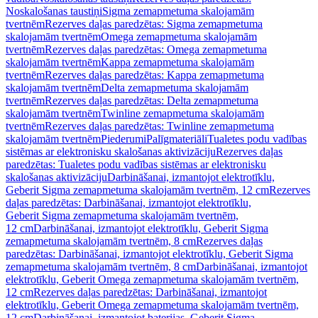
Noskalošanas taustiņi
Sigma zemapmetuma skalojamām
tvertnēm
Rezerves daļas paredzētas: Sigma zemapmetuma
skalojamām tvertnēm
Omega zemapmetuma skalojamām
tvertnēm
Rezerves daļas paredzētas: Omega zemapmetuma
skalojamām tvertnēm
Kappa zemapmetuma skalojamām
tvertnēm
Rezerves daļas paredzētas: Kappa zemapmetuma
skalojamām tvertnēm
Delta zemapmetuma skalojamām
tvertnēm
Rezerves daļas paredzētas: Delta zemapmetuma
skalojamām tvertnēm
Twinline zemapmetuma skalojamām
tvertnēm
Rezerves daļas paredzētas: Twinline zemapmetuma
skalojamām tvertnēm
Piederumi
Palīgmateriāli
Tualetes podu vadības
sistēmas ar elektronisku skalošanas aktivizāciju
Rezerves daļas
paredzētas: Tualetes podu vadības sistēmas ar elektronisku
skalošanas aktivizāciju
Darbināšanai, izmantojot elektrotīklu,
Geberit Sigma zemapmetuma skalojamām tvertnēm, 12 cm
Rezerves
daļas paredzētas: Darbināšanai, izmantojot elektrotīklu,
Geberit Sigma zemapmetuma skalojamām tvertnēm,
12 cm
Darbināšanai, izmantojot elektrotīklu, Geberit Sigma
zemapmetuma skalojamām tvertnēm, 8 cm
Rezerves daļas
paredzētas: Darbināšanai, izmantojot elektrotīklu, Geberit Sigma
zemapmetuma skalojamām tvertnēm, 8 cm
Darbināšanai, izmantojot
elektrotīklu, Geberit Omega zemapmetuma skalojamām tvertnēm,
12 cm
Rezerves daļas paredzētas: Darbināšanai, izmantojot
elektrotīklu, Geberit Omega zemapmetuma skalojamām tvertnēm,
12 cm
Darbināšanai, izmantojot baterijas, Geberit Sigma