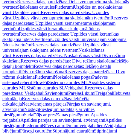
tvertnes
Rezerves daļas paredzētas: Delta zemapmetuma skalojamās
tvertnes
Skalošanas caurules
Piederumi
Uzpildes un noskalošanas
vārsti
Uzpildes vārsti
Rezerves daļas paredzētas: Uzpildes
vārsti
Uzpildes vārsti zemapmetuma skalojamām tvertnēm
Rezerves
daļas paredzētas: Uzpildes vārsti zemapmetuma skalojamām
tvertnēm
Uzpildes vārsti keramikas skalojamā ūdens
tvertnēm
Rezerves daļas paredzētas: Uzpildes vārsti keramikas
skalojamā ūdens tvertnēm
Uzpildes vārsti universālajām skalojamā
ūdens tvertnēm
Rezerves daļas paredzētas: Uzpildes vārsti
universālajām skalojamā ūdens tvertnēm
Noskalošanas
vārsti
Rezerves daļas paredzētas: Noskalošanas vārsti
Divu režīmu
skalošana
Rezerves daļas paredzētas: Divu režīmu skalošana
Iekšējo
detaļu komplekti
Rezerves daļas paredzētas: Iekšējo detaļu
komplekti
Divu režīmu skalošana
Rezerves daļas paredzētas: Divu
režīmu skalošana
Piederumi
Noskalošanas pogas
Padeves
sistēmas
Geberit FlowFit
Sistēmu caurules ML
Apsildes sistēmu
caurules ML
Sistēmu caurules SL
Veidgabali
Rezerves daļas
paredzētas: Veidgabali
Savienojumi
Pārejas
Līkumi
Trejgabali
Iebūvēta
cirkulācija
Rezerves daļas paredzētas: Iebūvēta
cirkulācija
Neatvienojamas pārejas
Pārejas un savienojumi,
atvienojami
Noslēgi
Pieslēgumi
Sadalītājs ar vītnes
pieslēgumu
Sadalītājs ar presēšanas pieslēgumu
Apsildes
trejgabals
Apsildes pārejas un savienojumi, atvienojami
Apsildes
pieslēgumi
Piederumi
Blīves caurulēm un veidgabaliem
Veidgabalu
blīvējumi
Pārsegi caurulēm
Stiprinājumi caurulēm
Stiprinājumi