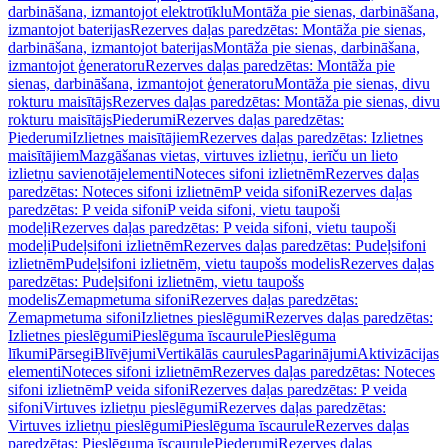
darbināšana, izmantojot elektrotīklu
Montāža pie sienas, darbināšana,
izmantojot baterijas
Rezerves daļas paredzētas: Montāža pie sienas,
darbināšana, izmantojot baterijas
Montāža pie sienas, darbināšana,
izmantojot ģeneratoru
Rezerves daļas paredzētas: Montāža pie
sienas, darbināšana, izmantojot ģeneratoru
Montāža pie sienas, divu
rokturu maisītājs
Rezerves daļas paredzētas: Montāža pie sienas, divu
rokturu maisītājs
Piederumi
Rezerves daļas paredzētas:
Piederumi
Izlietnes maisītājiem
Rezerves daļas paredzētas: Izlietnes
maisītājiem
Mazgāšanas vietas, virtuves izlietņu, ierīču un lieto
izlietņu savienotājelementi
Noteces sifoni izlietnēm
Rezerves daļas
paredzētas: Noteces sifoni izlietnēm
P veida sifoni
Rezerves daļas
paredzētas: P veida sifoni
P veida sifoni, vietu taupoši
modeļi
Rezerves daļas paredzētas: P veida sifoni, vietu taupoši
modeļi
Pudeļsifoni izlietnēm
Rezerves daļas paredzētas: Pudeļsifoni
izlietnēm
Pudeļsifoni izlietnēm, vietu taupošs modelis
Rezerves daļas
paredzētas: Pudeļsifoni izlietnēm, vietu taupošs
modelis
Zemapmetuma sifoni
Rezerves daļas paredzētas:
Zemapmetuma sifoni
Izlietnes pieslēgumi
Rezerves daļas paredzētas:
Izlietnes pieslēgumi
Pieslēguma īscaurule
Pieslēguma
līkumi
Pārsegi
Blīvējumi
Vertikālās caurules
Pagarinājumi
Aktivizācijas
elementi
Noteces sifoni izlietnēm
Rezerves daļas paredzētas: Noteces
sifoni izlietnēm
P veida sifoni
Rezerves daļas paredzētas: P veida
sifoni
Virtuves izlietņu pieslēgumi
Rezerves daļas paredzētas:
Virtuves izlietņu pieslēgumi
Pieslēguma īscaurule
Rezerves daļas
paredzētas: Pieslēguma īscaurule
Piederumi
Rezerves daļas