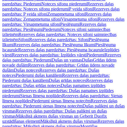
paredzētas: Piederumi
Noteces sifonu piederumi
Rezerves daļas
paredzētas: Noteces sifonu piederumi
P veida sifoni
Rezerves daļas
paredzētas: P veida sifoni
Zemapmetuma sifoni
Rezerves daļas
paredzētas: Zemapmetuma sifoni
Virsapmetuma sifoni
Rezerves daļas
paredzētas: Virsapmetuma sifoni
Pieslēgumi
Rezerves daļas
paredzētas: Pieslēgumi
Piederumi
Noteces sifoni saimniecības
izlietnēm
Rezerves daļas paredzētas: Noteces sifoni saimniecības
izlietnēm
Sifoni
Rezerves daļas paredzētas: Sifoni
Pieslēguma
līkumi
Rezerves daļas paredzētas: Pieslēguma līkumi
Pieslēguma
īscaurule
Rezerves daļas paredzētas: Pieslēguma īscaurule
Izplūdes
vārsti
Rezerves daļas paredzētas: Izplūdes vārsti
Piederumi
Rezerves
daļas paredzētas: Piederumi
Dušas un vannas
Dušas
Grīdas ūdens
novade dušām
Rezerves daļas paredzētas: Grīdas ūdens novade
dušām
Dušas noteces
Rezerves daļas paredzētas: Dušas
noteces
Piederumi dušas kanāliem
Rezerves daļas paredzētas:
Piederumi dušas kanāliem
Dušas grīdas noteces
Rezerves daļas
paredzētas: Dušas grīdas noteces
Dušas pamatnes izplūdes
piederumi
Rezerves daļas paredzētas: Dušas pamatnes izplūdes
piederumi
Sienas līmeņa noplūdes
Rezerves daļas paredzētas: Sienas
līmeņa noplūdes
Piederumi sienas līmeņa notecēm
Rezerves daļas
paredzētas: Piederumi sienas līmeņa notecēm
Dušas paliktņi un dušas
virsmas
Rezerves daļas paredzētas: Dušas paliktņi un dušas
virsmas
Mākslīgā akmens dušas virsmas un Geberit Duofix
uzstādīšanas elementi
Mākslīgā akmens dušas virsmas
Rezerves daļas
paredzētas: Mākslīgā akmens dušas virsmas
Montāžas