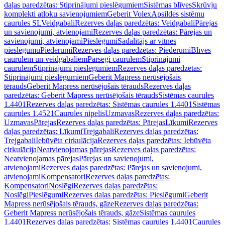
daļas paredzētas: Stiprinājumi pieslēgumiem
Sistēmas blīves
Skrūvju
komplekti atloku savienojumiem
Geberit Volex
Apsildes sistēmu
caurules SL
Veidgabali
Rezerves daļas paredzētas: Veidgabali
Pārejas
un savienojumi, atvienojami
Rezerves daļas paredzētas: Pārejas un
savienojumi, atvienojami
Pieslēgumi
Sadalītājs ar vītnes
pieslēgumu
Piederumi
Rezerves daļas paredzētas: Piederumi
Blīves
caurulēm un veidgabaliem
Pārsegi caurulēm
Stiprinājumi
caurulēm
Stiprinājumi pieslēgumiem
Rezerves daļas paredzētas:
Stiprinājumi pieslēgumiem
Geberit Mapress nerūsējošais
tērauds
Geberit Mapress nerūsējošais tērauds
Rezerves daļas
paredzētas: Geberit Mapress nerūsējošais tērauds
Sistēmas caurules
1.4401
Rezerves daļas paredzētas: Sistēmas caurules 1.4401
Sistēmas
caurules 1.4521
Caurules nipelis
Uzmavas
Rezerves daļas paredzētas:
Uzmavas
Pārejas
Rezerves daļas paredzētas: Pārejas
Līkumi
Rezerves
daļas paredzētas: Līkumi
Trejgabali
Rezerves daļas paredzētas:
Trejgabali
Iebūvēta cirkulācija
Rezerves daļas paredzētas: Iebūvēta
cirkulācija
Neatvienojamas pārejas
Rezerves daļas paredzētas:
Neatvienojamas pārejas
Pārejas un savienojumi,
atvienojami
Rezerves daļas paredzētas: Pārejas un savienojumi,
atvienojami
Kompensatori
Rezerves daļas paredzētas:
Kompensatori
Noslēgi
Rezerves daļas paredzētas:
Noslēgi
Pieslēgumi
Rezerves daļas paredzētas: Pieslēgumi
Geberit
Mapress nerūsējošais tērauds, gāze
Rezerves daļas paredzētas:
Geberit Mapress nerūsējošais tērauds, gāze
Sistēmas caurules
1.4401
Rezerves daļas paredzētas: Sistēmas caurules 1.4401
Caurules