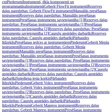
cm
Piederumi
Instrumenti, tīkla komponenti un
programmatūra
Instrumenti
Geberit FlowFit instrumenti
Rezerves
daļas paredzētas: Geberit FlowFit instrumenti
Manuālās presēšanas
instrumenti
Rezerves daļas paredzētas: Manuālās presēšanas
instrumenti
Presēšanas instrumentu savietojamība [1]
Rezerves daļas
paredzētas: Presēšanas instrumentu savietojamība [1]
Presēšanas
instrumentu savietojamība [2]
Rezerves daļas paredzētas: Presēšanas
instrumentu savietojamība [2]
Cauruļu apstrādes darbarīki
Rezerves
daļas paredzētas: Cauruļu apstrādes darbarīki
Pārbaudes
līdzeklis
Presēšanas ierīces ar instrumentiem
Piederumi
Geberit Mepla
instrumenti
Rezerves daļas paredzētas: Geberit Mepla
instrumenti
Manuālās presēšanas instrumenti
Rezerves daļas
paredzētas: Manuālās presēšanas instrumenti
Presēšanas instrumentu
savienojamība [1]
Rezerves daļas paredzētas: Presēšanas instrumentu
savienojamība [1]
Presēšanas instrumentu savienojamība [2]
Rezerves
daļas paredzētas: Presēšanas instrumentu savienojamība [2]
Cauruļu
apstrādes darbarīki
Rezerves daļas paredzētas: Cauruļu apstrādes
darbarīki
Spiediena testa korķis
Pārbaudes
līdzeklis
Piederumi
Geberit Volex instrumenti
Rezerves daļas
paredzētas: Geberit Volex instrumenti
Presēšanas instrumentu
savienojamība [2]
Rezerves daļas paredzētas: Presēšanas instrumentu
savienojamība [2]
Cauruļu apstrādes darbarīki
Rezerves daļas
paredzētas: Cauruļu apstrādes darbarīki
Pārbaudes
līdzeklis
Piederumi
Geberit Mapress instrumenti
Rezerves daļas
paredzētas: Geberit Mapress instrumenti
Presēšanas instrumentu