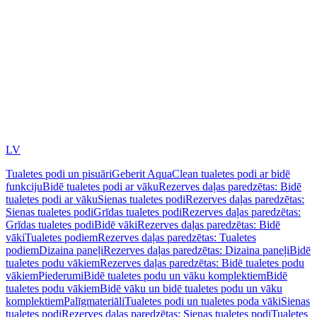
LV
Tualetes podi un pisuāri
Geberit AquaClean tualetes podi ar bidē
funkciju
Bidē tualetes podi ar vāku
Rezerves daļas paredzētas: Bidē
tualetes podi ar vāku
Sienas tualetes podi
Rezerves daļas paredzētas:
Sienas tualetes podi
Grīdas tualetes podi
Rezerves daļas paredzētas:
Grīdas tualetes podi
Bidē vāki
Rezerves daļas paredzētas: Bidē
vāki
Tualetes podiem
Rezerves daļas paredzētas: Tualetes
podiem
Dizaina paneļi
Rezerves daļas paredzētas: Dizaina paneļi
Bidē
tualetes podu vākiem
Rezerves daļas paredzētas: Bidē tualetes podu
vākiem
Piederumi
Bidē tualetes podu un vāku komplektiem
Bidē
tualetes podu vākiem
Bidē vāku un bidē tualetes podu un vāku
komplektiem
Palīgmateriāli
Tualetes podi un tualetes poda vāki
Sienas
tualetes podi
Rezerves daļas paredzētas: Sienas tualetes podi
Tualetes