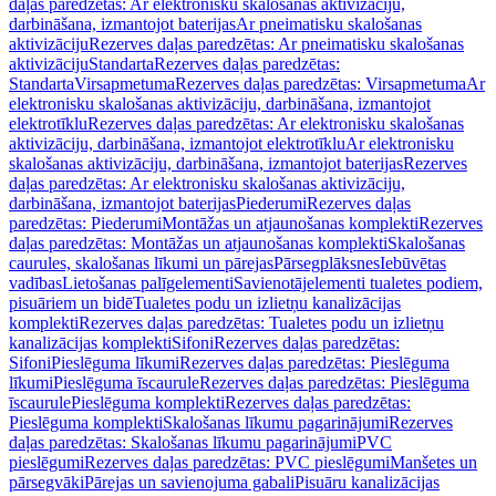
daļas paredzētas: Ar elektronisku skalošanas aktivizāciju,
darbināšana, izmantojot baterijas
Ar pneimatisku skalošanas
aktivizāciju
Rezerves daļas paredzētas: Ar pneimatisku skalošanas
aktivizāciju
Standarta
Rezerves daļas paredzētas:
Standarta
Virsapmetuma
Rezerves daļas paredzētas: Virsapmetuma
Ar
elektronisku skalošanas aktivizāciju, darbināšana, izmantojot
elektrotīklu
Rezerves daļas paredzētas: Ar elektronisku skalošanas
aktivizāciju, darbināšana, izmantojot elektrotīklu
Ar elektronisku
skalošanas aktivizāciju, darbināšana, izmantojot baterijas
Rezerves
daļas paredzētas: Ar elektronisku skalošanas aktivizāciju,
darbināšana, izmantojot baterijas
Piederumi
Rezerves daļas
paredzētas: Piederumi
Montāžas un atjaunošanas komplekti
Rezerves
daļas paredzētas: Montāžas un atjaunošanas komplekti
Skalošanas
caurules, skalošanas līkumi un pārejas
Pārsegplāksnes
Iebūvētas
vadības
Lietošanas palīgelementi
Savienotājelementi tualetes podiem,
pisuāriem un bidē
Tualetes podu un izlietņu kanalizācijas
komplekti
Rezerves daļas paredzētas: Tualetes podu un izlietņu
kanalizācijas komplekti
Sifoni
Rezerves daļas paredzētas:
Sifoni
Pieslēguma līkumi
Rezerves daļas paredzētas: Pieslēguma
līkumi
Pieslēguma īscaurule
Rezerves daļas paredzētas: Pieslēguma
īscaurule
Pieslēguma komplekti
Rezerves daļas paredzētas:
Pieslēguma komplekti
Skalošanas līkumu pagarinājumi
Rezerves
daļas paredzētas: Skalošanas līkumu pagarinājumi
PVC
pieslēgumi
Rezerves daļas paredzētas: PVC pieslēgumi
Manšetes un
pārsegvāki
Pārejas un savienojuma gabali
Pisuāru kanalizācijas