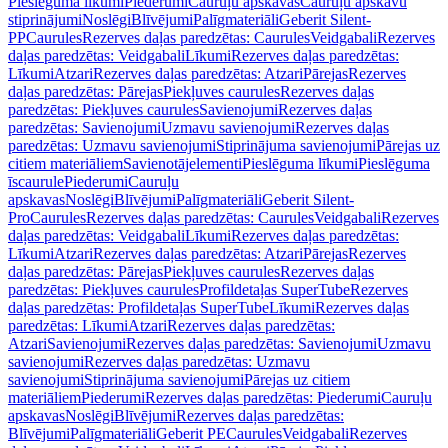
Pieslēguma līkumi
Piederumi
Cauruļu apskavas
Cauruļu apskavu
stiprinājumi
Noslēgi
Blīvējumi
Palīgmateriāli
Geberit Silent-
PP
Caurules
Rezerves daļas paredzētas: Caurules
Veidgabali
Rezerves
daļas paredzētas: Veidgabali
Līkumi
Rezerves daļas paredzētas:
Līkumi
Atzari
Rezerves daļas paredzētas: Atzari
Pārejas
Rezerves
daļas paredzētas: Pārejas
Piekļuves caurules
Rezerves daļas
paredzētas: Piekļuves caurules
Savienojumi
Rezerves daļas
paredzētas: Savienojumi
Uzmavu savienojumi
Rezerves daļas
paredzētas: Uzmavu savienojumi
Stiprinājuma savienojumi
Pārejas uz
citiem materiāliem
Savienotājelementi
Pieslēguma līkumi
Pieslēguma
īscaurule
Piederumi
Cauruļu
apskavas
Noslēgi
Blīvējumi
Palīgmateriāli
Geberit Silent-
Pro
Caurules
Rezerves daļas paredzētas: Caurules
Veidgabali
Rezerves
daļas paredzētas: Veidgabali
Līkumi
Rezerves daļas paredzētas:
Līkumi
Atzari
Rezerves daļas paredzētas: Atzari
Pārejas
Rezerves
daļas paredzētas: Pārejas
Piekļuves caurules
Rezerves daļas
paredzētas: Piekļuves caurules
Profildetaļas SuperTube
Rezerves
daļas paredzētas: Profildetaļas SuperTube
Līkumi
Rezerves daļas
paredzētas: Līkumi
Atzari
Rezerves daļas paredzētas:
Atzari
Savienojumi
Rezerves daļas paredzētas: Savienojumi
Uzmavu
savienojumi
Rezerves daļas paredzētas: Uzmavu
savienojumi
Stiprinājuma savienojumi
Pārejas uz citiem
materiāliem
Piederumi
Rezerves daļas paredzētas: Piederumi
Cauruļu
apskavas
Noslēgi
Blīvējumi
Rezerves daļas paredzētas:
Blīvējumi
Palīgmateriāli
Geberit PE
Caurules
Veidgabali
Rezerves