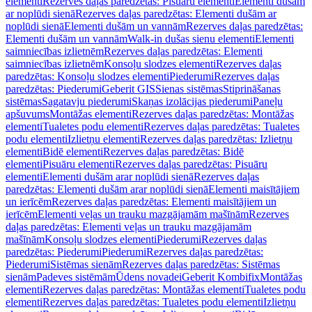
elementi
Rezerves daļas paredzētas: Pisuāru elementi
Elementi dušām
ar noplūdi sienā
Rezerves daļas paredzētas: Elementi dušām ar
noplūdi sienā
Elementi dušām un vannām
Rezerves daļas paredzētas:
Elementi dušām un vannām
Walk-in dušas sienu elementi
Elementi
saimniecības izlietnēm
Rezerves daļas paredzētas: Elementi
saimniecības izlietnēm
Konsoļu slodzes elementi
Rezerves daļas
paredzētas: Konsoļu slodzes elementi
Piederumi
Rezerves daļas
paredzētas: Piederumi
Geberit GIS
Sienas sistēmas
Stiprināšanas
sistēmas
Sagatavju piederumi
Skaņas izolācijas piederumi
Paneļu
apšuvums
Montāžas elementi
Rezerves daļas paredzētas: Montāžas
elementi
Tualetes podu elementi
Rezerves daļas paredzētas: Tualetes
podu elementi
Izlietņu elementi
Rezerves daļas paredzētas: Izlietņu
elementi
Bidē elementi
Rezerves daļas paredzētas: Bidē
elementi
Pisuāru elementi
Rezerves daļas paredzētas: Pisuāru
elementi
Elementi dušām arar noplūdi sienā
Rezerves daļas
paredzētas: Elementi dušām arar noplūdi sienā
Elementi maisītājiem
un ierīcēm
Rezerves daļas paredzētas: Elementi maisītājiem un
ierīcēm
Elementi veļas un trauku mazgājamām mašīnām
Rezerves
daļas paredzētas: Elementi veļas un trauku mazgājamām
mašīnām
Konsoļu slodzes elementi
Piederumi
Rezerves daļas
paredzētas: Piederumi
Piederumi
Rezerves daļas paredzētas:
Piederumi
Sistēmas sienām
Rezerves daļas paredzētas: Sistēmas
sienām
Padeves sistēmām
Ūdens novadei
Geberit Kombifix
Montāžas
elementi
Rezerves daļas paredzētas: Montāžas elementi
Tualetes podu
elementi
Rezerves daļas paredzētas: Tualetes podu elementi
Izlietņu