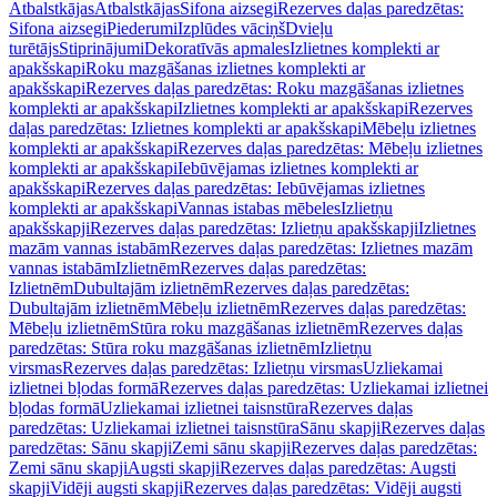
Atbalstkājas
Atbalstkājas
Sifona aizsegi
Rezerves daļas paredzētas:
Sifona aizsegi
Piederumi
Izplūdes vāciņš
Dvieļu
turētājs
Stiprinājumi
Dekoratīvās apmales
Izlietnes komplekti ar
apakšskapi
Roku mazgāšanas izlietnes komplekti ar
apakšskapi
Rezerves daļas paredzētas: Roku mazgāšanas izlietnes
komplekti ar apakšskapi
Izlietnes komplekti ar apakšskapi
Rezerves
daļas paredzētas: Izlietnes komplekti ar apakšskapi
Mēbeļu izlietnes
komplekti ar apakšskapi
Rezerves daļas paredzētas: Mēbeļu izlietnes
komplekti ar apakšskapi
Iebūvējamas izlietnes komplekti ar
apakšskapi
Rezerves daļas paredzētas: Iebūvējamas izlietnes
komplekti ar apakšskapi
Vannas istabas mēbeles
Izlietņu
apakšskapji
Rezerves daļas paredzētas: Izlietņu apakšskapji
Izlietnes
mazām vannas istabām
Rezerves daļas paredzētas: Izlietnes mazām
vannas istabām
Izlietnēm
Rezerves daļas paredzētas:
Izlietnēm
Dubultajām izlietnēm
Rezerves daļas paredzētas:
Dubultajām izlietnēm
Mēbeļu izlietnēm
Rezerves daļas paredzētas:
Mēbeļu izlietnēm
Stūra roku mazgāšanas izlietnēm
Rezerves daļas
paredzētas: Stūra roku mazgāšanas izlietnēm
Izlietņu
virsmas
Rezerves daļas paredzētas: Izlietņu virsmas
Uzliekamai
izlietnei bļodas formā
Rezerves daļas paredzētas: Uzliekamai izlietnei
bļodas formā
Uzliekamai izlietnei taisnstūra
Rezerves daļas
paredzētas: Uzliekamai izlietnei taisnstūra
Sānu skapji
Rezerves daļas
paredzētas: Sānu skapji
Zemi sānu skapji
Rezerves daļas paredzētas:
Zemi sānu skapji
Augsti skapji
Rezerves daļas paredzētas: Augsti
skapji
Vidēji augsti skapji
Rezerves daļas paredzētas: Vidēji augsti