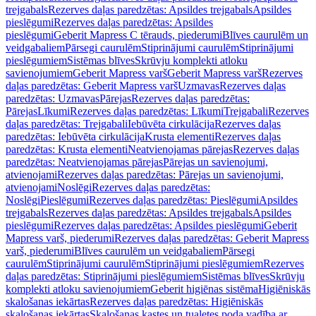
trejgabals
Rezerves daļas paredzētas: Apsildes trejgabals
Apsildes
pieslēgumi
Rezerves daļas paredzētas: Apsildes
pieslēgumi
Geberit Mapress C tērauds, piederumi
Blīves caurulēm un
veidgabaliem
Pārsegi caurulēm
Stiprinājumi caurulēm
Stiprinājumi
pieslēgumiem
Sistēmas blīves
Skrūvju komplekti atloku
savienojumiem
Geberit Mapress varš
Geberit Mapress varš
Rezerves
daļas paredzētas: Geberit Mapress varš
Uzmavas
Rezerves daļas
paredzētas: Uzmavas
Pārejas
Rezerves daļas paredzētas:
Pārejas
Līkumi
Rezerves daļas paredzētas: Līkumi
Trejgabali
Rezerves
daļas paredzētas: Trejgabali
Iebūvēta cirkulācija
Rezerves daļas
paredzētas: Iebūvēta cirkulācija
Krusta elementi
Rezerves daļas
paredzētas: Krusta elementi
Neatvienojamas pārejas
Rezerves daļas
paredzētas: Neatvienojamas pārejas
Pārejas un savienojumi,
atvienojami
Rezerves daļas paredzētas: Pārejas un savienojumi,
atvienojami
Noslēgi
Rezerves daļas paredzētas:
Noslēgi
Pieslēgumi
Rezerves daļas paredzētas: Pieslēgumi
Apsildes
trejgabals
Rezerves daļas paredzētas: Apsildes trejgabals
Apsildes
pieslēgumi
Rezerves daļas paredzētas: Apsildes pieslēgumi
Geberit
Mapress varš, piederumi
Rezerves daļas paredzētas: Geberit Mapress
varš, piederumi
Blīves caurulēm un veidgabaliem
Pārsegi
caurulēm
Stiprinājumi caurulēm
Stiprinājumi pieslēgumiem
Rezerves
daļas paredzētas: Stiprinājumi pieslēgumiem
Sistēmas blīves
Skrūvju
komplekti atloku savienojumiem
Geberit higiēnas sistēma
Higiēniskās
skalošanas iekārtas
Rezerves daļas paredzētas: Higiēniskās
skalošanas iekārtas
Skalošanas kastes un tualetes poda vadība ar