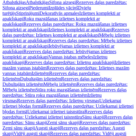
Atbalstkājas
Atbalstkājas
Sifona aizsegi
Rezerves daļas paredzētas:
Sifona aizsegi
Piederumi
Izplūdes vāciņš
Dvieļu
turētājs
Stiprinājumi
Dekoratīvās apmales
Izlietnes komplekti ar
apakšskapi
Roku mazgāšanas izlietnes komplekti ar
apakšskapi
Rezerves daļas paredzētas: Roku mazgāšanas izlietnes
komplekti ar apakšskapi
Izlietnes komplekti ar apakšskapi
Rezerves
daļas paredzētas: Izlietnes komplekti ar apakšskapi
Mēbeļu izlietnes
komplekti ar apakšskapi
Rezerves daļas paredzētas: Mēbeļu izlietnes
komplekti ar apakšskapi
Iebūvējamas izlietnes komplekti ar
apakšskapi
Rezerves daļas paredzētas: Iebūvējamas izlietnes
komplekti ar apakšskapi
Vannas istabas mēbeles
Izlietņu
apakšskapji
Rezerves daļas paredzētas: Izlietņu apakšskapji
Izlietnes
mazām vannas istabām
Rezerves daļas paredzētas: Izlietnes mazām
vannas istabām
Izlietnēm
Rezerves daļas paredzētas:
Izlietnēm
Dubultajām izlietnēm
Rezerves daļas paredzētas:
Dubultajām izlietnēm
Mēbeļu izlietnēm
Rezerves daļas paredzētas:
Mēbeļu izlietnēm
Stūra roku mazgāšanas izlietnēm
Rezerves daļas
paredzētas: Stūra roku mazgāšanas izlietnēm
Izlietņu
virsmas
Rezerves daļas paredzētas: Izlietņu virsmas
Uzliekamai
izlietnei bļodas formā
Rezerves daļas paredzētas: Uzliekamai izlietnei
bļodas formā
Uzliekamai izlietnei taisnstūra
Rezerves daļas
paredzētas: Uzliekamai izlietnei taisnstūra
Sānu skapji
Rezerves daļas
paredzētas: Sānu skapji
Zemi sānu skapji
Rezerves daļas paredzētas:
Zemi sānu skapji
Augsti skapji
Rezerves daļas paredzētas: Augsti
skapji
Vidēji augsti skapji
Rezerves daļas paredzētas: Vidēji augsti