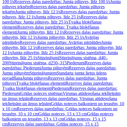
100 l/s
Rezerves daļas paredzētas: Jumta piltuves, līdz 100 l/s
Jumta
piltuves teknēm
Rezerves daļas paredzētas: Jumta piltuves
teknēm
Jumta piltuves, līdz 12 l/s
Rezerves daļas paredzētas: Jumta
piltuves, līdz 12 l/s
Jumta piltuves, līdz 25 l/s
Rezerves daļas
paredzētas: Jumta piltuves, līdz 25 l/s
Tvaika bloķēšanas
elementi
Rezerves daļas paredzētas: Tvaika bloķēšanas
elementi
Jumta piltuvēm, līdz 12 l/s
Rezerves daļas paredzētas: Jumta
piltuvēm, līdz 12 l/s
Jumta piltuvēm, līdz 25 l/s
Avārijas
pārplūdes
Rezerves daļas paredzētas: Avārijas pārplūdes
Jumta
piltuvēm, līdz 12 l/s
Rezerves daļas paredzētas: Jumta piltuvēm, līdz
12 l/s
Jumta piltuvēm, līdz 25 l/s
Rezerves daļas paredzētas: Jumta
piltuvēm, līdz 25 l/s
Stiprinājumi
Stiprinājumu sistēma, d40–
200
Stiprinājumu sistēma, d250–315
Piederumi
Rezerves daļas
paredzētas: Piederumi
Jumta piltuvēm
Rezerves daļas paredzētas:
Jumta piltuvēm
Stiprinājumiem
Standarta jumta lietus ūdens
novadīšana
Jumta piltuves
Rezerves daļas paredzētas: Jumta
piltuves
Tvaika bloķēšanas elementi
Rezerves daļas paredzētas:
Tvaika bloķēšanas elementi
Piederumi
Rezerves daļas paredzētas:
Piederumi
Grīdas noteces sistēmas
Virsmas atūdeņošana iekštelpām
un ārpus telpām
Rezerves daļas paredzētas: Virsmas atūdeņošana
iekštelpām un ārpus telpām
Grīdas noteces balkoniem un terasēm, 10
x 10 cm
Rezerves daļas paredzētas: Grīdas noteces balkoniem un
terasēm, 10 x 10 cm
Grīdas noteces, 13 x 13 cm
Grīdas noteces
balkoniem un terasēm, 13 x 13 cm
Grīdas noteces, 15 x 15
cm
Rezerves daļas paredzētas: Grīdas noteces, 15 x 15