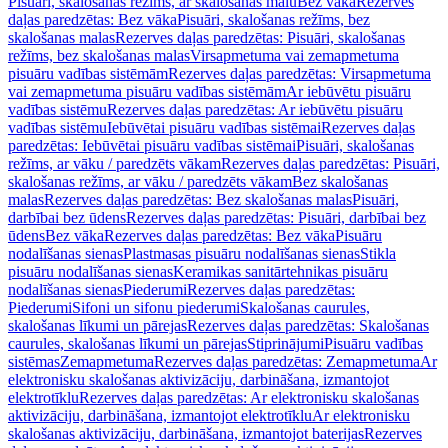
Pisuāri, skalošanas režīms, ar skalošanas malu
Bez vāka
Rezerves
daļas paredzētas: Bez vāka
Pisuāri, skalošanas režīms, bez
skalošanas malas
Rezerves daļas paredzētas: Pisuāri, skalošanas
režīms, bez skalošanas malas
Virsapmetuma vai zemapmetuma
pisuāru vadības sistēmām
Rezerves daļas paredzētas: Virsapmetuma
vai zemapmetuma pisuāru vadības sistēmām
Ar iebūvētu pisuāru
vadības sistēmu
Rezerves daļas paredzētas: Ar iebūvētu pisuāru
vadības sistēmu
Iebūvētai pisuāru vadības sistēmai
Rezerves daļas
paredzētas: Iebūvētai pisuāru vadības sistēmai
Pisuāri, skalošanas
režīms, ar vāku / paredzēts vākam
Rezerves daļas paredzētas: Pisuāri,
skalošanas režīms, ar vāku / paredzēts vākam
Bez skalošanas
malas
Rezerves daļas paredzētas: Bez skalošanas malas
Pisuāri,
darbībai bez ūdens
Rezerves daļas paredzētas: Pisuāri, darbībai bez
ūdens
Bez vāka
Rezerves daļas paredzētas: Bez vāka
Pisuāru
nodalīšanas sienas
Plastmasas pisuāru nodalīšanas sienas
Stikla
pisuāru nodalīšanas sienas
Keramikas sanitārtehnikas pisuāru
nodalīšanas sienas
Piederumi
Rezerves daļas paredzētas:
Piederumi
Sifoni un sifonu piederumi
Skalošanas caurules,
skalošanas līkumi un pārejas
Rezerves daļas paredzētas: Skalošanas
caurules, skalošanas līkumi un pārejas
Stiprinājumi
Pisuāru vadības
sistēmas
Zemapmetuma
Rezerves daļas paredzētas: Zemapmetuma
Ar
elektronisku skalošanas aktivizāciju, darbināšana, izmantojot
elektrotīklu
Rezerves daļas paredzētas: Ar elektronisku skalošanas
aktivizāciju, darbināšana, izmantojot elektrotīklu
Ar elektronisku
skalošanas aktivizāciju, darbināšana, izmantojot baterijas
Rezerves