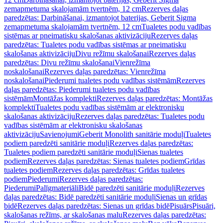
zemapmetuma skalojamām tvertnēm, 12 cm
Rezerves daļas
paredzētas: Darbināšanai, izmantojot baterijas, Geberit Sigma
zemapmetuma skalojamām tvertnēm, 12 cm
Tualetes podu vadības
sistēmas ar pneimatisku skalošanas aktivizāciju
Rezerves daļas
paredzētas: Tualetes podu vadības sistēmas ar pneimatisku
skalošanas aktivizāciju
Divu režīmu skalošanai
Rezerves daļas
paredzētas: Divu režīmu skalošanai
Vienrežīma
noskalošanai
Rezerves daļas paredzētas: Vienrežīma
noskalošanai
Piederumi tualetes podu vadības sistēmām
Rezerves
daļas paredzētas: Piederumi tualetes podu vadības
sistēmām
Montāžas komplekti
Rezerves daļas paredzētas: Montāžas
komplekti
Tualetes podu vadības sistēmām ar elektronisku
skalošanas aktivizāciju
Rezerves daļas paredzētas: Tualetes podu
vadības sistēmām ar elektronisku skalošanas
aktivizāciju
Savienojumi
Geberit Monolith sanitārie moduļi
Tualetes
podiem paredzēti sanitārie moduļi
Rezerves daļas paredzētas:
Tualetes podiem paredzēti sanitārie moduļi
Sienas tualetes
podiem
Rezerves daļas paredzētas: Sienas tualetes podiem
Grīdas
tualetes podiem
Rezerves daļas paredzētas: Grīdas tualetes
podiem
Piederumi
Rezerves daļas paredzētas:
Piederumi
Palīgmateriāli
Bidē paredzēti sanitārie moduļi
Rezerves
daļas paredzētas: Bidē paredzēti sanitārie moduļi
Sienas un grīdas
bidē
Rezerves daļas paredzētas: Sienas un grīdas bidē
Pisuārs
Pisuāri,
skalošanas režīms, ar skalošanas malu
Rezerves daļas paredzētas: