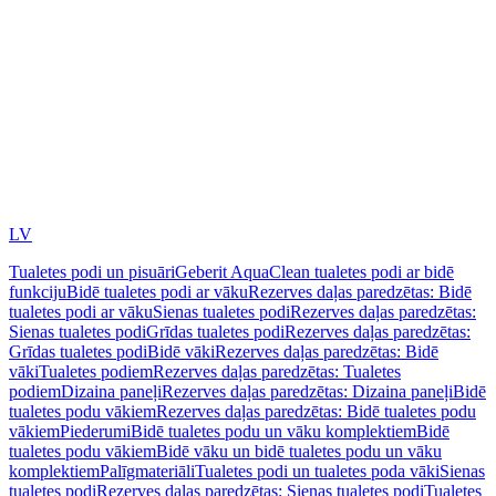
LV
Tualetes podi un pisuāri
Geberit AquaClean tualetes podi ar bidē
funkciju
Bidē tualetes podi ar vāku
Rezerves daļas paredzētas: Bidē
tualetes podi ar vāku
Sienas tualetes podi
Rezerves daļas paredzētas:
Sienas tualetes podi
Grīdas tualetes podi
Rezerves daļas paredzētas:
Grīdas tualetes podi
Bidē vāki
Rezerves daļas paredzētas: Bidē
vāki
Tualetes podiem
Rezerves daļas paredzētas: Tualetes
podiem
Dizaina paneļi
Rezerves daļas paredzētas: Dizaina paneļi
Bidē
tualetes podu vākiem
Rezerves daļas paredzētas: Bidē tualetes podu
vākiem
Piederumi
Bidē tualetes podu un vāku komplektiem
Bidē
tualetes podu vākiem
Bidē vāku un bidē tualetes podu un vāku
komplektiem
Palīgmateriāli
Tualetes podi un tualetes poda vāki
Sienas
tualetes podi
Rezerves daļas paredzētas: Sienas tualetes podi
Tualetes