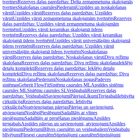
tvertnes
Rezerves daļas paredzētas: Delta zemapmetuma skalojamās
tvertnes
Skalošanas caurules
Piederumi
Uzpildes un noskalošanas
vārsti
Uzpildes vārsti
Rezerves daļas paredzētas: Uzpildes
vārsti
Uzpildes vārsti zemapmetuma skalojamām tvertnēm
Rezerves
daļas paredzētas: Uzpildes vārsti zemapmetuma skalojamām
tvertnēm
Uzpildes vārsti keramikas skalojamā ūdens
tvertnēm
Rezerves daļas paredzētas: Uzpildes vārsti keramikas
skalojamā ūdens tvertnēm
Uzpildes vārsti universālajām skalojamā
ūdens tvertnēm
Rezerves daļas paredzētas: Uzpildes vārsti
universālajām skalojamā ūdens tvertnēm
Noskalošanas
vārsti
Rezerves daļas paredzētas: Noskalošanas vārsti
Divu režīmu
skalošana
Rezerves daļas paredzētas: Divu režīmu skalošana
Iekšējo
detaļu komplekti
Rezerves daļas paredzētas: Iekšējo detaļu
komplekti
Divu režīmu skalošana
Rezerves daļas paredzētas: Divu
režīmu skalošana
Piederumi
Noskalošanas pogas
Padeves
sistēmas
Geberit FlowFit
Sistēmu caurules ML
Apsildes sistēmu
caurules ML
Sistēmu caurules SL
Veidgabali
Rezerves daļas
paredzētas: Veidgabali
Savienojumi
Pārejas
Līkumi
Trejgabali
Iebūvēta
cirkulācija
Rezerves daļas paredzētas: Iebūvēta
cirkulācija
Neatvienojamas pārejas
Pārejas un savienojumi,
atvienojami
Noslēgi
Pieslēgumi
Sadalītājs ar vītnes
pieslēgumu
Sadalītājs ar presēšanas pieslēgumu
Apsildes
trejgabals
Apsildes pārejas un savienojumi, atvienojami
Apsildes
pieslēgumi
Piederumi
Blīves caurulēm un veidgabaliem
Veidgabalu
blīvējumi
Pārsegi caurulēm
Stiprinājumi caurulēm
Stiprinājumi