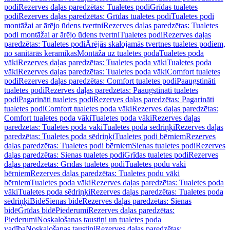
podi
Rezerves daļas paredzētas: Tualetes podi
Grīdas tualetes
podi
Rezerves daļas paredzētas: Grīdas tualetes podi
Tualetes podi
montāžai ar ārējo ūdens tvertni
Rezerves daļas paredzētas: Tualetes
podi montāžai ar ārējo ūdens tvertni
Tualetes podi
Rezerves daļas
paredzētas: Tualetes podi
Ārējās skalojamās tvertnes tualetes podiem,
no sanitārās keramikas
Montāža uz tualetes poda
Tualetes poda
vāki
Rezerves daļas paredzētas: Tualetes poda vāki
Tualetes poda
vāki
Rezerves daļas paredzētas: Tualetes poda vāki
Comfort tualetes
podi
Rezerves daļas paredzētas: Comfort tualetes podi
Paaugstināti
tualetes podi
Rezerves daļas paredzētas: Paaugstināti tualetes
podi
Pagarināti tualetes podi
Rezerves daļas paredzētas: Pagarināti
tualetes podi
Comfort tualetes poda vāki
Rezerves daļas paredzētas:
Comfort tualetes poda vāki
Tualetes poda vāki
Rezerves daļas
paredzētas: Tualetes poda vāki
Tualetes poda sēdriņķi
Rezerves daļas
paredzētas: Tualetes poda sēdriņķi
Tualetes podi bērniem
Rezerves
daļas paredzētas: Tualetes podi bērniem
Sienas tualetes podi
Rezerves
daļas paredzētas: Sienas tualetes podi
Grīdas tualetes podi
Rezerves
daļas paredzētas: Grīdas tualetes podi
Tualetes podu vāki
bērniem
Rezerves daļas paredzētas: Tualetes podu vāki
bērniem
Tualetes poda vāki
Rezerves daļas paredzētas: Tualetes poda
vāki
Tualetes poda sēdriņķi
Rezerves daļas paredzētas: Tualetes poda
sēdriņķi
Bidē
Sienas bidē
Rezerves daļas paredzētas: Sienas
bidē
Grīdas bidē
Piederumi
Rezerves daļas paredzētas:
Piederumi
Noskalošanas taustiņi un tualetes poda
vadība
Noskalošanas taustiņi
Rezerves daļas paredzētas: