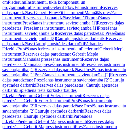
cm
Piederumi
Instrumenti, tīkla komponenti un
programmatūra
Instrumenti
Geberit FlowFit instrumenti
Rezerves
daļas paredzētas: Geberit FlowFit instrumenti
Manuālās presēšanas
instrumenti
Rezerves daļas paredzētas: Manuālās presēšanas
instrumenti
Presēšanas instrumentu savietojamība [1]
Rezerves daļas
paredzētas: Presēšanas instrumentu savietojamība [1]
Presēšanas
instrumentu savietojamība [2]
Rezerves daļas paredzētas: Presēšanas
instrumentu savietojamība [2]
Cauruļu apstrādes darbarīki
Rezerves
daļas paredzētas: Cauruļu apstrādes darbarīki
Pārbaudes
līdzeklis
Presēšanas ierīces ar instrumentiem
Piederumi
Geberit Mepla
instrumenti
Rezerves daļas paredzētas: Geberit Mepla
instrumenti
Manuālās presēšanas instrumenti
Rezerves daļas
paredzētas: Manuālās presēšanas instrumenti
Presēšanas instrumentu
savienojamība [1]
Rezerves daļas paredzētas: Presēšanas instrumentu
savienojamība [1]
Presēšanas instrumentu savienojamība [2]
Rezerves
daļas paredzētas: Presēšanas instrumentu savienojamība [2]
Cauruļu
apstrādes darbarīki
Rezerves daļas paredzētas: Cauruļu apstrādes
darbarīki
Spiediena testa korķis
Pārbaudes
līdzeklis
Piederumi
Geberit Volex instrumenti
Rezerves daļas
paredzētas: Geberit Volex instrumenti
Presēšanas instrumentu
savienojamība [2]
Rezerves daļas paredzētas: Presēšanas instrumentu
savienojamība [2]
Cauruļu apstrādes darbarīki
Rezerves daļas
paredzētas: Cauruļu apstrādes darbarīki
Pārbaudes
līdzeklis
Piederumi
Geberit Mapress instrumenti
Rezerves daļas
paredzētas: Geberit Mapress instrumenti
Presēšanas instrumentu