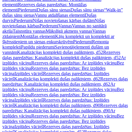
elementi
Rezerves daļas paredzētas: Montāžas
elementi
Piederumi
Dušas sānu sienas
Dušas sānu sienas
“Walk-in”
dušas sānu sienas
Vannu atdalīšanas elementi
Dušas
durvis
Piederumi
Nišas novietošanas kārbas dušām
Nišas
novietošanas kārbas
Piederumi
Vannas
Vannas no sanitārā
akrila
Taisnstūra vannas
Mākslīgā akmens vannas
Vannas
zīdaiņiem
Montāžas elementi
Kāju komplekti un komplekti ar
šķērsstieņiem un sienas enkurskrūvēm
Piederumi
Remonta
komplekti
Papildu piederumi
Savienotājelementi dušām un
vannām
Kanalizācijas komplekti dušas paliktņiem, d52
Rezerves
daļas paredzētas: Kanalizācijas komplekti dušas paliktņiem, d52
Ar
izplūdes vāciņu
Rezerves daļas paredzētas: Ar izplūdes vāciņu
Bez
izplūdes vāciņa
Rezerves daļas paredzētas: Bez izplūdes
vāciņa
Izplūdes vāciņš
Rezerves daļas paredzētas: Izplūdes
vāciņš
Kanalizācijas komplekti dušas paliktņiem, d62
Rezerves daļas
paredzētas: Kanalizācijas komplekti dušas paliktņiem, d62
Ar
izplūdes vāciņu
Rezerves daļas paredzētas: Ar izplūdes vāciņu
Bez
izplūdes vāciņa
Rezerves daļas paredzētas: Bez izplūdes
vāciņa
Izplūdes vāciņš
Rezerves daļas paredzētas: Izplūdes
vāciņš
Kanalizācijas komplekti dušas paliktņiem, d90
Rezerves daļas
paredzētas: Kanalizācijas komplekti dušas paliktņiem, d90
Ar
izplūdes vāciņu
Rezerves daļas paredzētas: Ar izplūdes vāciņu
Bez
izplūdes vāciņa
Rezerves daļas paredzētas: Bez izplūdes
vāciņa
Izplūdes vāciņš
Rezerves daļas paredzētas: Izplūdes
vāciņš
Kanalizācijas komplekti vannām, d52
Rezerves daļas