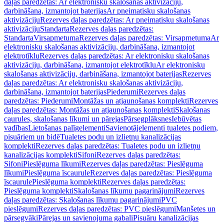
daļas paredzētas: Ar elektronisku skalošanas aktivizāciju,
darbināšana, izmantojot baterijas
Ar pneimatisku skalošanas
aktivizāciju
Rezerves daļas paredzētas: Ar pneimatisku skalošanas
aktivizāciju
Standarta
Rezerves daļas paredzētas:
Standarta
Virsapmetuma
Rezerves daļas paredzētas: Virsapmetuma
Ar
elektronisku skalošanas aktivizāciju, darbināšana, izmantojot
elektrotīklu
Rezerves daļas paredzētas: Ar elektronisku skalošanas
aktivizāciju, darbināšana, izmantojot elektrotīklu
Ar elektronisku
skalošanas aktivizāciju, darbināšana, izmantojot baterijas
Rezerves
daļas paredzētas: Ar elektronisku skalošanas aktivizāciju,
darbināšana, izmantojot baterijas
Piederumi
Rezerves daļas
paredzētas: Piederumi
Montāžas un atjaunošanas komplekti
Rezerves
daļas paredzētas: Montāžas un atjaunošanas komplekti
Skalošanas
caurules, skalošanas līkumi un pārejas
Pārsegplāksnes
Iebūvētas
vadības
Lietošanas palīgelementi
Savienotājelementi tualetes podiem,
pisuāriem un bidē
Tualetes podu un izlietņu kanalizācijas
komplekti
Rezerves daļas paredzētas: Tualetes podu un izlietņu
kanalizācijas komplekti
Sifoni
Rezerves daļas paredzētas:
Sifoni
Pieslēguma līkumi
Rezerves daļas paredzētas: Pieslēguma
līkumi
Pieslēguma īscaurule
Rezerves daļas paredzētas: Pieslēguma
īscaurule
Pieslēguma komplekti
Rezerves daļas paredzētas:
Pieslēguma komplekti
Skalošanas līkumu pagarinājumi
Rezerves
daļas paredzētas: Skalošanas līkumu pagarinājumi
PVC
pieslēgumi
Rezerves daļas paredzētas: PVC pieslēgumi
Manšetes un
pārsegvāki
Pārejas un savienojuma gabali
Pisuāru kanalizācijas