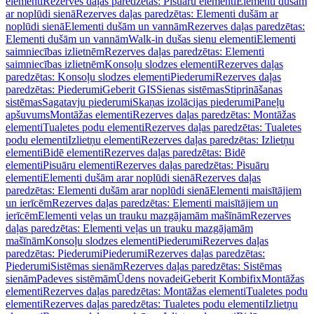
elementi
Rezerves daļas paredzētas: Pisuāru elementi
Elementi dušām
ar noplūdi sienā
Rezerves daļas paredzētas: Elementi dušām ar
noplūdi sienā
Elementi dušām un vannām
Rezerves daļas paredzētas:
Elementi dušām un vannām
Walk-in dušas sienu elementi
Elementi
saimniecības izlietnēm
Rezerves daļas paredzētas: Elementi
saimniecības izlietnēm
Konsoļu slodzes elementi
Rezerves daļas
paredzētas: Konsoļu slodzes elementi
Piederumi
Rezerves daļas
paredzētas: Piederumi
Geberit GIS
Sienas sistēmas
Stiprināšanas
sistēmas
Sagatavju piederumi
Skaņas izolācijas piederumi
Paneļu
apšuvums
Montāžas elementi
Rezerves daļas paredzētas: Montāžas
elementi
Tualetes podu elementi
Rezerves daļas paredzētas: Tualetes
podu elementi
Izlietņu elementi
Rezerves daļas paredzētas: Izlietņu
elementi
Bidē elementi
Rezerves daļas paredzētas: Bidē
elementi
Pisuāru elementi
Rezerves daļas paredzētas: Pisuāru
elementi
Elementi dušām arar noplūdi sienā
Rezerves daļas
paredzētas: Elementi dušām arar noplūdi sienā
Elementi maisītājiem
un ierīcēm
Rezerves daļas paredzētas: Elementi maisītājiem un
ierīcēm
Elementi veļas un trauku mazgājamām mašīnām
Rezerves
daļas paredzētas: Elementi veļas un trauku mazgājamām
mašīnām
Konsoļu slodzes elementi
Piederumi
Rezerves daļas
paredzētas: Piederumi
Piederumi
Rezerves daļas paredzētas:
Piederumi
Sistēmas sienām
Rezerves daļas paredzētas: Sistēmas
sienām
Padeves sistēmām
Ūdens novadei
Geberit Kombifix
Montāžas
elementi
Rezerves daļas paredzētas: Montāžas elementi
Tualetes podu
elementi
Rezerves daļas paredzētas: Tualetes podu elementi
Izlietņu