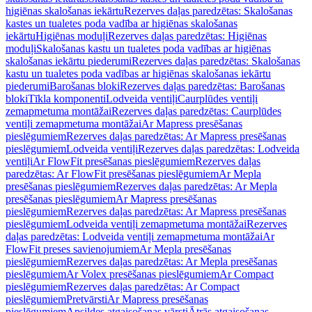
higiēnas skalošanas iekārtu
Rezerves daļas paredzētas: Skalošanas
kastes un tualetes poda vadība ar higiēnas skalošanas
iekārtu
Higiēnas moduļi
Rezerves daļas paredzētas: Higiēnas
moduļi
Skalošanas kastu un tualetes poda vadības ar higiēnas
skalošanas iekārtu piederumi
Rezerves daļas paredzētas: Skalošanas
kastu un tualetes poda vadības ar higiēnas skalošanas iekārtu
piederumi
Barošanas bloki
Rezerves daļas paredzētas: Barošanas
bloki
Tīkla komponenti
Lodveida ventiļi
Caurplūdes ventiļi
zemapmetuma montāžai
Rezerves daļas paredzētas: Caurplūdes
ventiļi zemapmetuma montāžai
Ar Mapress presēšanas
pieslēgumiem
Rezerves daļas paredzētas: Ar Mapress presēšanas
pieslēgumiem
Lodveida ventiļi
Rezerves daļas paredzētas: Lodveida
ventiļi
Ar FlowFit presēšanas pieslēgumiem
Rezerves daļas
paredzētas: Ar FlowFit presēšanas pieslēgumiem
Ar Mepla
presēšanas pieslēgumiem
Rezerves daļas paredzētas: Ar Mepla
presēšanas pieslēgumiem
Ar Mapress presēšanas
pieslēgumiem
Rezerves daļas paredzētas: Ar Mapress presēšanas
pieslēgumiem
Lodveida ventiļi zemapmetuma montāžai
Rezerves
daļas paredzētas: Lodveida ventiļi zemapmetuma montāžai
Ar
FlowFit preses savienojumiem
Ar Mepla presēšanas
pieslēgumiem
Rezerves daļas paredzētas: Ar Mepla presēšanas
pieslēgumiem
Ar Volex presēšanas pieslēgumiem
Ar Compact
pieslēgumiem
Rezerves daļas paredzētas: Ar Compact
pieslēgumiem
Pretvārsti
Ar Mapress presēšanas
pieslēgumiem
Apsildes atgaisošanas vārsti
Ātrās atgaisošanas