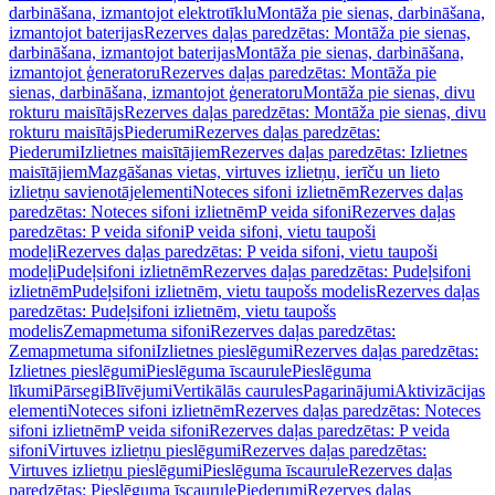
darbināšana, izmantojot elektrotīklu
Montāža pie sienas, darbināšana,
izmantojot baterijas
Rezerves daļas paredzētas: Montāža pie sienas,
darbināšana, izmantojot baterijas
Montāža pie sienas, darbināšana,
izmantojot ģeneratoru
Rezerves daļas paredzētas: Montāža pie
sienas, darbināšana, izmantojot ģeneratoru
Montāža pie sienas, divu
rokturu maisītājs
Rezerves daļas paredzētas: Montāža pie sienas, divu
rokturu maisītājs
Piederumi
Rezerves daļas paredzētas:
Piederumi
Izlietnes maisītājiem
Rezerves daļas paredzētas: Izlietnes
maisītājiem
Mazgāšanas vietas, virtuves izlietņu, ierīču un lieto
izlietņu savienotājelementi
Noteces sifoni izlietnēm
Rezerves daļas
paredzētas: Noteces sifoni izlietnēm
P veida sifoni
Rezerves daļas
paredzētas: P veida sifoni
P veida sifoni, vietu taupoši
modeļi
Rezerves daļas paredzētas: P veida sifoni, vietu taupoši
modeļi
Pudeļsifoni izlietnēm
Rezerves daļas paredzētas: Pudeļsifoni
izlietnēm
Pudeļsifoni izlietnēm, vietu taupošs modelis
Rezerves daļas
paredzētas: Pudeļsifoni izlietnēm, vietu taupošs
modelis
Zemapmetuma sifoni
Rezerves daļas paredzētas:
Zemapmetuma sifoni
Izlietnes pieslēgumi
Rezerves daļas paredzētas:
Izlietnes pieslēgumi
Pieslēguma īscaurule
Pieslēguma
līkumi
Pārsegi
Blīvējumi
Vertikālās caurules
Pagarinājumi
Aktivizācijas
elementi
Noteces sifoni izlietnēm
Rezerves daļas paredzētas: Noteces
sifoni izlietnēm
P veida sifoni
Rezerves daļas paredzētas: P veida
sifoni
Virtuves izlietņu pieslēgumi
Rezerves daļas paredzētas:
Virtuves izlietņu pieslēgumi
Pieslēguma īscaurule
Rezerves daļas
paredzētas: Pieslēguma īscaurule
Piederumi
Rezerves daļas