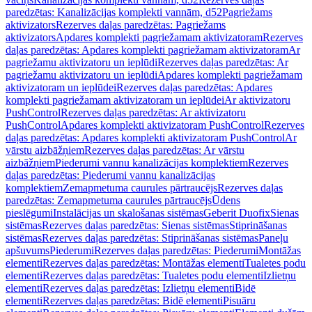
paredzētas: Kanalizācijas komplekti vannām, d52
Pagriežams
aktivizators
Rezerves daļas paredzētas: Pagriežams
aktivizators
Apdares komplekti pagriežamam aktivizatoram
Rezerves
daļas paredzētas: Apdares komplekti pagriežamam aktivizatoram
Ar
pagriežamu aktivizatoru un ieplūdi
Rezerves daļas paredzētas: Ar
pagriežamu aktivizatoru un ieplūdi
Apdares komplekti pagriežamam
aktivizatoram un ieplūdei
Rezerves daļas paredzētas: Apdares
komplekti pagriežamam aktivizatoram un ieplūdei
Ar aktivizatoru
PushControl
Rezerves daļas paredzētas: Ar aktivizatoru
PushControl
Apdares komplekti aktivizatoram PushControl
Rezerves
daļas paredzētas: Apdares komplekti aktivizatoram PushControl
Ar
vārstu aizbāžņiem
Rezerves daļas paredzētas: Ar vārstu
aizbāžņiem
Piederumi vannu kanalizācijas komplektiem
Rezerves
daļas paredzētas: Piederumi vannu kanalizācijas
komplektiem
Zemapmetuma caurules pārtraucējs
Rezerves daļas
paredzētas: Zemapmetuma caurules pārtraucējs
Ūdens
pieslēgumi
Instalācijas un skalošanas sistēmas
Geberit Duofix
Sienas
sistēmas
Rezerves daļas paredzētas: Sienas sistēmas
Stiprināšanas
sistēmas
Rezerves daļas paredzētas: Stiprināšanas sistēmas
Paneļu
apšuvums
Piederumi
Rezerves daļas paredzētas: Piederumi
Montāžas
elementi
Rezerves daļas paredzētas: Montāžas elementi
Tualetes podu
elementi
Rezerves daļas paredzētas: Tualetes podu elementi
Izlietņu
elementi
Rezerves daļas paredzētas: Izlietņu elementi
Bidē
elementi
Rezerves daļas paredzētas: Bidē elementi
Pisuāru