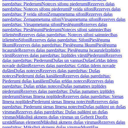
paredzētas: Piederumi
Noteces sifonu piederumi
Rezerves daļas
paredzētas: Noteces sifonu piederumi
P veida sifoni
Rezerves daļas
paredzētas: P veida sifoni
Zemapmetuma sifoni
Rezerves daļas
paredzētas: Zemapmetuma sifoni
Virsapmetuma sifoni
Rezerves daļas
paredzētas: Virsapmetuma sifoni
Pieslēgumi
Rezerves daļas
paredzētas: Pieslēgumi
Piederumi
Noteces sifoni saimniecības
izlietnēm
Rezerves daļas paredzētas: Noteces sifoni saimniecības
izlietnēm
Sifoni
Rezerves daļas paredzētas: Sifoni
Pieslēguma
līkumi
Rezerves daļas paredzētas: Pieslēguma līkumi
Pieslēguma
īscaurule
Rezerves daļas paredzētas: Pieslēguma īscaurule
Izplūdes
vārsti
Rezerves daļas paredzētas: Izplūdes vārsti
Piederumi
Rezerves
daļas paredzētas: Piederumi
Dušas un vannas
Dušas
Grīdas ūdens
novade dušām
Rezerves daļas paredzētas: Grīdas ūdens novade
dušām
Dušas noteces
Rezerves daļas paredzētas: Dušas
noteces
Piederumi dušas kanāliem
Rezerves daļas paredzētas:
Piederumi dušas kanāliem
Dušas grīdas noteces
Rezerves daļas
paredzētas: Dušas grīdas noteces
Dušas pamatnes izplūdes
piederumi
Rezerves daļas paredzētas: Dušas pamatnes izplūdes
piederumi
Sienas līmeņa noplūdes
Rezerves daļas paredzētas: Sienas
līmeņa noplūdes
Piederumi sienas līmeņa notecēm
Rezerves daļas
paredzētas: Piederumi sienas līmeņa notecēm
Dušas paliktņi un dušas
virsmas
Rezerves daļas paredzētas: Dušas paliktņi un dušas
virsmas
Mākslīgā akmens dušas virsmas un Geberit Duofix
uzstādīšanas elementi
Mākslīgā akmens dušas virsmas
Rezerves daļas
paredzētas: Mākslīgā akmens dušas virsmas
Montāžas