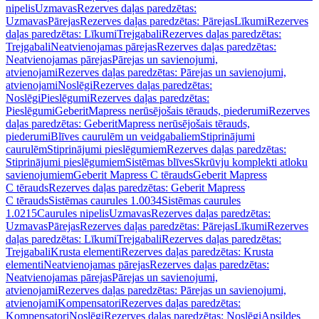
nipelis
Uzmavas
Rezerves daļas paredzētas:
Uzmavas
Pārejas
Rezerves daļas paredzētas: Pārejas
Līkumi
Rezerves
daļas paredzētas: Līkumi
Trejgabali
Rezerves daļas paredzētas:
Trejgabali
Neatvienojamas pārejas
Rezerves daļas paredzētas:
Neatvienojamas pārejas
Pārejas un savienojumi,
atvienojami
Rezerves daļas paredzētas: Pārejas un savienojumi,
atvienojami
Noslēgi
Rezerves daļas paredzētas:
Noslēgi
Pieslēgumi
Rezerves daļas paredzētas:
Pieslēgumi
GeberitMapress nerūsējošais tērauds, piederumi
Rezerves
daļas paredzētas: GeberitMapress nerūsējošais tērauds,
piederumi
Blīves caurulēm un veidgabaliem
Stiprinājumi
caurulēm
Stiprinājumi pieslēgumiem
Rezerves daļas paredzētas:
Stiprinājumi pieslēgumiem
Sistēmas blīves
Skrūvju komplekti atloku
savienojumiem
Geberit Mapress C tērauds
Geberit Mapress
C tērauds
Rezerves daļas paredzētas: Geberit Mapress
C tērauds
Sistēmas caurules 1.0034
Sistēmas caurules
1.0215
Caurules nipelis
Uzmavas
Rezerves daļas paredzētas:
Uzmavas
Pārejas
Rezerves daļas paredzētas: Pārejas
Līkumi
Rezerves
daļas paredzētas: Līkumi
Trejgabali
Rezerves daļas paredzētas:
Trejgabali
Krusta elementi
Rezerves daļas paredzētas: Krusta
elementi
Neatvienojamas pārejas
Rezerves daļas paredzētas:
Neatvienojamas pārejas
Pārejas un savienojumi,
atvienojami
Rezerves daļas paredzētas: Pārejas un savienojumi,
atvienojami
Kompensatori
Rezerves daļas paredzētas:
Kompensatori
Noslēgi
Rezerves daļas paredzētas: Noslēgi
Apsildes