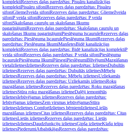
komplekti
Rezerves daļas paredzētas: Pisuāru kanalizācijas
komplekti
Pisuāru sifoni
Rezerves daļas paredzētas: Pisuāru
sifoni
Gliemežveida sifoni
Rezerves daļas paredzētas: Gliemežveida
sifoni
P veida sifoni
Rezerves daļas paredzētas: P veida
sifoni
Skalošanas cauruļu un skalošanas līkumu
pagarinājumi
Rezerves daļas paredzētas: Skalošanas cauruļu un
skalošanas līkumu pagarinājumi
Pieslēguma īscaurule
Rezerves daļas
paredzētas: Pieslēguma īscaurule
Pieslēguma līkumi
Rezerves daļas
paredzētas: Pieslēguma līkumi
Manšetes
Bidē kanalizācijas
komplekti
Rezerves daļas paredzētas: Bidē kanalizācijas komplekti
P
veida sifoni
Rezerves daļas paredzētas: P veida sifoni
Pieslēguma
īscaurule
Pieslēguma līkumi
Pārsegi
Pieslēgumi
Blīvējumi
Mazgāšanas
vieta
Izlietnes
Izlietnes
Rezerves daļas paredzētas: Izlietnes
Dubultās
izlietnes
Rezerves daļas paredzētas: Dubultās izlietnes
Mēbeļu
izlietnes
Rezerves daļas paredzētas: Mēbeļu izlietnes
Uzliekamās
izlietnes
Rezerves daļas paredzētas: Uzliekamās izlietnes
Roku
mazgāšanas izlietnes
Rezerves daļas paredzētas: Roku mazgāšanas
izlietnes
Stūra roku mazgāšanas izlietne
Daļēji iemontētās
izlietnes
Iebūvējamas izlietnes
Rezerves daļas paredzētas:
Iebūvējamas izlietnes
Zem virsmas iebūvējamas
Stūra
izlietnes
Izlietnes Comfort
Izlietnes bērniem
Izlietnes
Lielās
mazgāšanas izlietnes
Citas izlietnes
Rezerves daļas paredzētas: Citas
izlietnes
Lietās izlietnes
Rezerves daļas paredzētas: Lietās
izlietnes
Izlietnes
Daudzfunkciju izlietnes
Ģipša izlietne
Klašu telpu
izlietnes
Piederumi
Atbalstkājas
Rezerves daļas paredzētas: