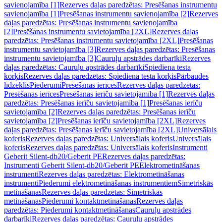
savienojamība [1]
Rezerves daļas paredzētas: Presēšanas instrumentu
savienojamība [1]
Presēšanas instrumentu savienojamība [2]
Rezerves
daļas paredzētas: Presēšanas instrumentu savienojamība
[2]
Presēšanas instrumentu savietojamība [2XL]
Rezerves daļas
paredzētas: Presēšanas instrumentu savietojamība [2XL]
Presēšanas
instrumentu savietojamība [3]
Rezerves daļas paredzētas: Presēšanas
instrumentu savietojamība [3]
Cauruļu apstrādes darbarīki
Rezerves
daļas paredzētas: Cauruļu apstrādes darbarīki
Spiediena testa
korķis
Rezerves daļas paredzētas: Spiediena testa korķis
Pārbaudes
līdzeklis
Piederumi
Presēšanas ierīces
Rezerves daļas paredzētas:
Presēšanas ierīces
Presēšanas ierīču savietojamība [1]
Rezerves daļas
paredzētas: Presēšanas ierīču savietojamība [1]
Presēšanas ierīču
savietojamība [2]
Rezerves daļas paredzētas: Presēšanas ierīču
savietojamība [2]
Presēšanas ierīču savietojamība [2XL]
Rezerves
daļas paredzētas: Presēšanas ierīču savietojamība [2XL]
Universālais
koferis
Rezerves daļas paredzētas: Universālais koferis
Universālais
koferis
Rezerves daļas paredzētas: Universālais koferis
Instrumenti
Geberit Silent-db20/Geberit PE
Rezerves daļas paredzētas:
Instrumenti Geberit Silent-db20/Geberit PE
Elektrometināšanas
instrumenti
Rezerves daļas paredzētas: Elektrometināšanas
instrumenti
Piederumi elektrometināšanas instrumentiem
Simetriskās
metināšanas
Rezerves daļas paredzētas: Simetriskās
metināšanas
Piederumi kontaktmetināšanas
Rezerves daļas
paredzētas: Piederumi kontaktmetināšanas
Cauruļu apstrādes
darbarīki
Rezerves daļas paredzētas: Cauruļu apstrādes