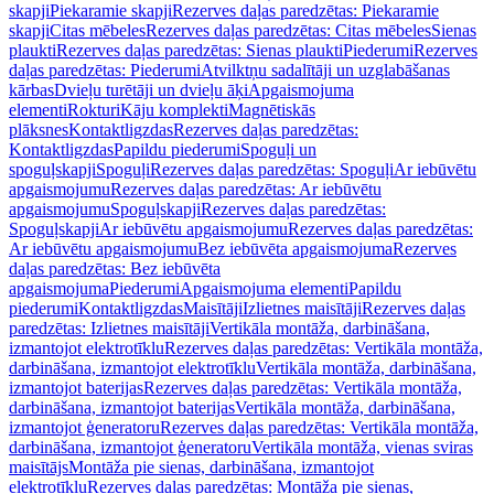
skapji
Piekaramie skapji
Rezerves daļas paredzētas: Piekaramie
skapji
Citas mēbeles
Rezerves daļas paredzētas: Citas mēbeles
Sienas
plaukti
Rezerves daļas paredzētas: Sienas plaukti
Piederumi
Rezerves
daļas paredzētas: Piederumi
Atvilktņu sadalītāji un uzglabāšanas
kārbas
Dvieļu turētāji un dvieļu āķi
Apgaismojuma
elementi
Rokturi
Kāju komplekti
Magnētiskās
plāksnes
Kontaktligzdas
Rezerves daļas paredzētas:
Kontaktligzdas
Papildu piederumi
Spoguļi un
spoguļskapji
Spoguļi
Rezerves daļas paredzētas: Spoguļi
Ar iebūvētu
apgaismojumu
Rezerves daļas paredzētas: Ar iebūvētu
apgaismojumu
Spoguļskapji
Rezerves daļas paredzētas:
Spoguļskapji
Ar iebūvētu apgaismojumu
Rezerves daļas paredzētas:
Ar iebūvētu apgaismojumu
Bez iebūvēta apgaismojuma
Rezerves
daļas paredzētas: Bez iebūvēta
apgaismojuma
Piederumi
Apgaismojuma elementi
Papildu
piederumi
Kontaktligzdas
Maisītāji
Izlietnes maisītāji
Rezerves daļas
paredzētas: Izlietnes maisītāji
Vertikāla montāža, darbināšana,
izmantojot elektrotīklu
Rezerves daļas paredzētas: Vertikāla montāža,
darbināšana, izmantojot elektrotīklu
Vertikāla montāža, darbināšana,
izmantojot baterijas
Rezerves daļas paredzētas: Vertikāla montāža,
darbināšana, izmantojot baterijas
Vertikāla montāža, darbināšana,
izmantojot ģeneratoru
Rezerves daļas paredzētas: Vertikāla montāža,
darbināšana, izmantojot ģeneratoru
Vertikāla montāža, vienas sviras
maisītājs
Montāža pie sienas, darbināšana, izmantojot
elektrotīklu
Rezerves daļas paredzētas: Montāža pie sienas,