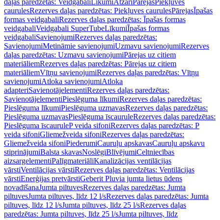
daļas paredzētas: Veidgabali
Līkumi
Atzari
Pārejas
Piekļuves
caurules
Rezerves daļas paredzētas: Piekļuves caurules
Pārejas
Īpašas
formas veidgabali
Rezerves daļas paredzētas: Īpašas formas
veidgabali
Veidgabali SuperTube
Līkumi
Īpašas formas
veidgabali
Savienojumi
Rezerves daļas paredzētas:
Savienojumi
Metināmie savienojumi
Uzmavu savienojumi
Rezerves
daļas paredzētas: Uzmavu savienojumi
Pārejas uz citiem
materiāliem
Rezerves daļas paredzētas: Pārejas uz citiem
materiāliem
Vītņu savienojumi
Rezerves daļas paredzētas: Vītņu
savienojumi
Atloka savienojumi
Atloka
adapteri
Savienotājelementi
Rezerves daļas paredzētas:
Savienotājelementi
Pieslēguma līkumi
Rezerves daļas paredzētas:
Pieslēguma līkumi
Pieslēguma uzmavas
Rezerves daļas paredzētas:
Pieslēguma uzmavas
Pieslēguma īscaurule
Rezerves daļas paredzētas:
Pieslēguma īscaurule
P veida sifoni
Rezerves daļas paredzētas: P
veida sifoni
Gliemežveida sifoni
Rezerves daļas paredzētas:
Gliemežveida sifoni
Piederumi
Cauruļu apskavas
Cauruļu apskavu
stiprinājumi
Balsta skavas
Noslēgi
Blīvējumi
Celtniecības
aizsargelementi
Palīgmateriāli
Kanalizācijas ventilācijas
vārsti
Ventilācijas vārsti
Rezerves daļas paredzētas: Ventilācijas
vārsti
Enerģijas pretvārsti
Geberit Pluvia jumta lietus ūdens
novadīšana
Jumta piltuves
Rezerves daļas paredzētas: Jumta
piltuves
Jumta piltuves, līdz 12 l/s
Rezerves daļas paredzētas: Jumta
piltuves, līdz 12 l/s
Jumta piltuves, līdz 25 l/s
Rezerves daļas
paredzētas: Jumta piltuves, līdz 25 l/s
Jumta piltuves, līdz