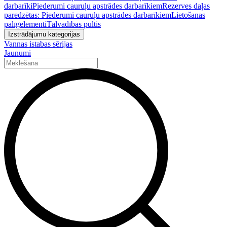
darbarīki
Piederumi cauruļu apstrādes darbarīkiem
Rezerves daļas
paredzētas: Piederumi cauruļu apstrādes darbarīkiem
Lietošanas
palīgelementi
Tālvadības pultis
Izstrādājumu kategorijas
Vannas istabas sērijas
Jaunumi