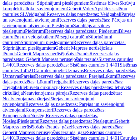
daļas paredzētas: Stiprinājumi pieslēgumiem
Sistēmas blīves
Skrūvju
komplekti atloku savienojumiem
Geberit Volex
Apsildes sistēmu
caurules SL
Veidgabali
Rezerves daļas paredzētas: Veidgabali
Pārejas
un savienojumi, atvienojami
Rezerves daļas paredzētas: Pārejas un
savienojumi, atvienojami
Pieslēgumi
Sadalītājs ar vītnes
pieslēgumu
Piederumi
Rezerves daļas paredzētas: Piederumi
Blīves
caurulēm un veidgabaliem
Pārsegi caurulēm
Stiprinājumi
caurulēm
Stiprinājumi pieslēgumiem
Rezerves daļas paredzētas:
Stiprinājumi pieslēgumiem
Geberit Mapress nerūsējošais
tērauds
Geberit Mapress nerūsējošais tērauds
Rezerves daļas
paredzētas: Geberit Mapress nerūsējošais tērauds
Sistēmas caurules
1.4401
Rezerves daļas paredzētas: Sistēmas caurules 1.4401
Sistēmas
caurules 1.4521
Caurules nipelis
Uzmavas
Rezerves daļas paredzētas:
Uzmavas
Pārejas
Rezerves daļas paredzētas: Pārejas
Līkumi
Rezerves
daļas paredzētas: Līkumi
Trejgabali
Rezerves daļas paredzētas:
Trejgabali
Iebūvēta cirkulācija
Rezerves daļas paredzētas: Iebūvēta
cirkulācija
Neatvienojamas pārejas
Rezerves daļas paredzētas:
Neatvienojamas pārejas
Pārejas un savienojumi,
atvienojami
Rezerves daļas paredzētas: Pārejas un savienojumi,
atvienojami
Kompensatori
Rezerves daļas paredzētas:
Kompensatori
Noslēgi
Rezerves daļas paredzētas:
Noslēgi
Pieslēgumi
Rezerves daļas paredzētas: Pieslēgumi
Geberit
Mapress nerūsējošais tērauds, gāze
Rezerves daļas paredzētas:
Geberit Mapress nerūsējošais tērauds, gāze
Sistēmas caurules
1.4401
Rezerves daļas paredzētas: Sistēmas caurules 1.4401
Caurules