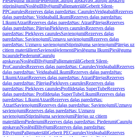
Pieslēguma līkumi
Piederumi
Cauruļu apskavas
Cauruļu apskavu
stiprinājumi
Noslēgi
Blīvējumi
Palīgmateriāli
Geberit Silent-
PP
Caurules
Rezerves daļas paredzētas: Caurules
Veidgabali
Rezerves
daļas paredzētas: Veidgabali
Līkumi
Rezerves daļas paredzētas:
Līkumi
Atzari
Rezerves daļas paredzētas: Atzari
Pārejas
Rezerves
daļas paredzētas: Pārejas
Piekļuves caurules
Rezerves daļas
paredzētas: Piekļuves caurules
Savienojumi
Rezerves daļas
paredzētas: Savienojumi
Uzmavu savienojumi
Rezerves daļas
paredzētas: Uzmavu savienojumi
Stiprinājuma savienojumi
Pārejas uz
citiem materiāliem
Savienotājelementi
Pieslēguma līkumi
Pieslēguma
īscaurule
Piederumi
Cauruļu
apskavas
Noslēgi
Blīvējumi
Palīgmateriāli
Geberit Silent-
Pro
Caurules
Rezerves daļas paredzētas: Caurules
Veidgabali
Rezerves
daļas paredzētas: Veidgabali
Līkumi
Rezerves daļas paredzētas:
Līkumi
Atzari
Rezerves daļas paredzētas: Atzari
Pārejas
Rezerves
daļas paredzētas: Pārejas
Piekļuves caurules
Rezerves daļas
paredzētas: Piekļuves caurules
Profildetaļas SuperTube
Rezerves
daļas paredzētas: Profildetaļas SuperTube
Līkumi
Rezerves daļas
paredzētas: Līkumi
Atzari
Rezerves daļas paredzētas:
Atzari
Savienojumi
Rezerves daļas paredzētas: Savienojumi
Uzmavu
savienojumi
Rezerves daļas paredzētas: Uzmavu
savienojumi
Stiprinājuma savienojumi
Pārejas uz citiem
materiāliem
Piederumi
Rezerves daļas paredzētas: Piederumi
Cauruļu
apskavas
Noslēgi
Blīvējumi
Rezerves daļas paredzētas:
Blīvējumi
Palīgmateriāli
Geberit PE
Caurules
Veidgabali
Rezerves