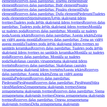
elementi
Rezerves daļas paredzētas: Izlietņu elementi
Bidē
elementi
Rezerves daļas paredzētas: Bidē elementi
Pisuāru
elementi
Rezerves daļas paredzētas: Pisuāru elementi
Dušu
elementi
Rezerves daļas paredzētas: Dušu elementi
Piederumi
Tualetes
podu elementiem
Stiprinājumiem
Ārējās skalojamā ūdens
tvertnes
Tualetes podu ārējās skalojamā ūdens tvertnes
Rezerves daļas
paredzētas: Tualetes podu ārējās skalojamā ūdens tvertnes
Montāža
uz tualetes poda
Rezerves daļas paredzētas: Montāža uz tualetes
poda
Augstu iekārts
Rezerves daļas paredzētas: Augstu iekārts
Zema
un vidēji augsta montāža
Rezerves daļas paredzētas: Zema un vidēji
augsta montāža
Tualetes podu ārējās skalojamā ūdens tvertnes no
sanitārās keramikas
Rezerves daļas paredzētas: Tualetes podu ārējās
skalojamā ūdens tvertnes no sanitārās keramikas
Montāža uz tualetes
poda
Rezerves daļas paredzētas: Montāža uz tualetes
poda
Skalošanas caurules virsapmetuma skalojamā ūdens
tvertnēm
Rezerves daļas paredzētas: Skalošanas caurules
virsapmetuma skalojamā ūdens tvertnēm
Augstu iekārts
Rezerves
daļas paredzētas: Augstu iekārts
Zema un vidēji augsta
montāža
Piederumi
Rezerves daļas paredzētas:
Piederumi
Pieslēgumi
Rezerves daļas paredzētas: Pieslēgumi
Stūra
vārsti
Manšetes
Zemapmetuma skalojamās tvertnes
Sigma
zemapmetuma skalojamās tvertnes
Rezerves daļas paredzētas: Sigma
zemapmetuma skalojamās tvertnes
Omega zemapmetuma skalojamās
tvertnes
Rezerves daļas paredzētas: Omega zemapmetuma
skalojamās tvertnes
Delta zemapmetuma skalojamās