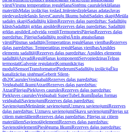
vārsti
Virsmu temperatūras regulēšana
Sistēmu caurule
Ieklāšanas
materiāls
Malas izolācijas joslas
Līmlentes
Izplešanas adatas
Javas
piedevas
Izplešanās šuves
Cauruļu līkumu balsti
Sadales skapji
Metāla
sadales skapji
Sadalītāju klāsts
Rezerves daļas paredzētas: Sadalītāju
klāsts
Sadalītāji grīdas apsildei
Rezerves daļas paredzētas: Sadalītāji
grīdas apsildei
Lodveida ventiļi
Termometrs
Pārejas
Rezerves daļas
paredzētas: Pārejas
Sadalītāju noslēgi
Ātrās atgaisošanas
vārsti
Plūsmas sadalītājs
Temperatūras regulēšanas vienības
Rezerves
daļas paredzētas: Temperatūras regulēšanas vienības
Apsildes
elementu sadalītāji
Rezerves daļas paredzētas: Apsildes elementu
sadalītāji
Apvadi
Regulēšanas komponenti
Servopiedziņas
Telpas
termostati
Galvenie regulatori
Komunikācijas
moduļi
Sensori
Transformatori
Piederumi
Sadalītāju izolācija
Ēku
kanalizācijas sistēmas
Geberit Silent-
db20
Caurules
Veidgabali
Rezerves daļas paredzētas:
Veidgabali
Līkumi
Atzari
Rezerves daļas paredzētas:
Atzari
Pārejas
Piekļuves caurules
Rezerves daļas paredzētas:
Piekļuves caurules
Veidgabali SuperTube
Līkumi
Īpašas formas
veidgabali
Savienojumi
Rezerves daļas paredzētas:
Savienojumi
Metināmie savienojumi
Uzmavu savienojumi
Rezerves
daļas paredzētas: Uzmavu savienojumi
Skavu savienojumi
Pārejas uz
citiem materiāliem
Rezerves daļas paredzētas: Pārejas uz citiem
materiāliem
Savienotājelementi
Rezerves daļas paredzētas:
Savienotājelementi
Pieslēguma līkumi
Rezerves daļas paredzētas: