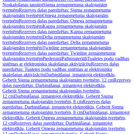
Noskalošanas taustiņi
Sigma zemapmetuma skalojamām
tvertnēm
Rezerves daļas paredzētas: Sigma zemapmetuma
skalojamām tvertnēm
Omega zemapmetuma skalojamām
tvertnēm
Rezerves daļas paredzētas: Omega zemapmetuma
skalojamām tvertnēm
Kappa zemapmetuma skalojamām
tvertnēm
Rezerves daļas paredzētas: Kappa zemapmetuma
skalojamām tvertnēm
Delta zemapmetuma skalojamām
tvertnēm
Rezerves daļas paredzētas: Delta zemapmetuma
skalojamām tvertnēm
Twinline zemapmetuma skalojamām
tvertnēm
Rezerves daļas paredzētas: Twinline zemapmetuma
skalojamām tvertnēm
Piederumi
Palīgmateriāli
Tualetes podu vadības
sistēmas ar elektronisku skalošanas aktivizāciju
Rezerves daļas
paredzētas: Tualetes podu vadības sistēmas ar elektronisku
skalošanas aktivizāciju
Darbināšanai, izmantojot elektrotīklu,
Geberit Sigma zemapmetuma skalojamām tvertnēm, 12 cm
Rezerves
daļas paredzētas: Darbināšanai, izmantojot elektrotīklu,
Geberit Sigma zemapmetuma skalojamām tvertnēm,
12 cm
Darbināšanai, izmantojot elektrotīklu, Geberit Sigma
zemapmetuma skalojamām tvertnēm, 8 cm
Rezerves daļas
paredzētas: Darbināšanai, izmantojot elektrotīklu, Geberit Sigma
zemapmetuma skalojamām tvertnēm, 8 cm
Darbināšanai, izmantojot
elektrotīklu, Geberit Omega zemapmetuma skalojamām tvertnēm,
12 cm
Rezerves daļas paredzētas: Darbināšanai, izmantojot
elektrotīklu, Geberit Omega zemapmetuma skalojamām tvertnēm,
12 cm
Darbināšanai, izmantojot baterijas, Geberit Sigma