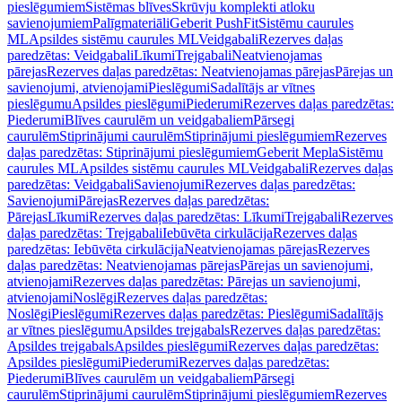
pieslēgumiem
Sistēmas blīves
Skrūvju komplekti atloku
savienojumiem
Palīgmateriāli
Geberit PushFit
Sistēmu caurules
ML
Apsildes sistēmu caurules ML
Veidgabali
Rezerves daļas
paredzētas: Veidgabali
Līkumi
Trejgabali
Neatvienojamas
pārejas
Rezerves daļas paredzētas: Neatvienojamas pārejas
Pārejas un
savienojumi, atvienojami
Pieslēgumi
Sadalītājs ar vītnes
pieslēgumu
Apsildes pieslēgumi
Piederumi
Rezerves daļas paredzētas:
Piederumi
Blīves caurulēm un veidgabaliem
Pārsegi
caurulēm
Stiprinājumi caurulēm
Stiprinājumi pieslēgumiem
Rezerves
daļas paredzētas: Stiprinājumi pieslēgumiem
Geberit Mepla
Sistēmu
caurules ML
Apsildes sistēmu caurules ML
Veidgabali
Rezerves daļas
paredzētas: Veidgabali
Savienojumi
Rezerves daļas paredzētas:
Savienojumi
Pārejas
Rezerves daļas paredzētas:
Pārejas
Līkumi
Rezerves daļas paredzētas: Līkumi
Trejgabali
Rezerves
daļas paredzētas: Trejgabali
Iebūvēta cirkulācija
Rezerves daļas
paredzētas: Iebūvēta cirkulācija
Neatvienojamas pārejas
Rezerves
daļas paredzētas: Neatvienojamas pārejas
Pārejas un savienojumi,
atvienojami
Rezerves daļas paredzētas: Pārejas un savienojumi,
atvienojami
Noslēgi
Rezerves daļas paredzētas:
Noslēgi
Pieslēgumi
Rezerves daļas paredzētas: Pieslēgumi
Sadalītājs
ar vītnes pieslēgumu
Apsildes trejgabals
Rezerves daļas paredzētas:
Apsildes trejgabals
Apsildes pieslēgumi
Rezerves daļas paredzētas:
Apsildes pieslēgumi
Piederumi
Rezerves daļas paredzētas:
Piederumi
Blīves caurulēm un veidgabaliem
Pārsegi
caurulēm
Stiprinājumi caurulēm
Stiprinājumi pieslēgumiem
Rezerves