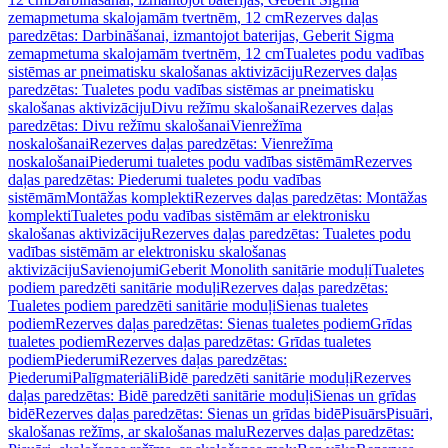
zemapmetuma skalojamām tvertnēm, 12 cm
Rezerves daļas
paredzētas: Darbināšanai, izmantojot baterijas, Geberit Sigma
zemapmetuma skalojamām tvertnēm, 12 cm
Tualetes podu vadības
sistēmas ar pneimatisku skalošanas aktivizāciju
Rezerves daļas
paredzētas: Tualetes podu vadības sistēmas ar pneimatisku
skalošanas aktivizāciju
Divu režīmu skalošanai
Rezerves daļas
paredzētas: Divu režīmu skalošanai
Vienrežīma
noskalošanai
Rezerves daļas paredzētas: Vienrežīma
noskalošanai
Piederumi tualetes podu vadības sistēmām
Rezerves
daļas paredzētas: Piederumi tualetes podu vadības
sistēmām
Montāžas komplekti
Rezerves daļas paredzētas: Montāžas
komplekti
Tualetes podu vadības sistēmām ar elektronisku
skalošanas aktivizāciju
Rezerves daļas paredzētas: Tualetes podu
vadības sistēmām ar elektronisku skalošanas
aktivizāciju
Savienojumi
Geberit Monolith sanitārie moduļi
Tualetes
podiem paredzēti sanitārie moduļi
Rezerves daļas paredzētas:
Tualetes podiem paredzēti sanitārie moduļi
Sienas tualetes
podiem
Rezerves daļas paredzētas: Sienas tualetes podiem
Grīdas
tualetes podiem
Rezerves daļas paredzētas: Grīdas tualetes
podiem
Piederumi
Rezerves daļas paredzētas:
Piederumi
Palīgmateriāli
Bidē paredzēti sanitārie moduļi
Rezerves
daļas paredzētas: Bidē paredzēti sanitārie moduļi
Sienas un grīdas
bidē
Rezerves daļas paredzētas: Sienas un grīdas bidē
Pisuārs
Pisuāri,
skalošanas režīms, ar skalošanas malu
Rezerves daļas paredzētas: