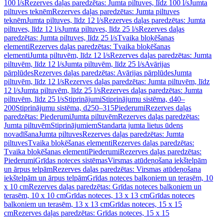
100 l/s
Rezerves daļas paredzētas: Jumta piltuves, līdz 100 l/s
Jumta
piltuves teknēm
Rezerves daļas paredzētas: Jumta piltuves
teknēm
Jumta piltuves, līdz 12 l/s
Rezerves daļas paredzētas: Jumta
piltuves, līdz 12 l/s
Jumta piltuves, līdz 25 l/s
Rezerves daļas
paredzētas: Jumta piltuves, līdz 25 l/s
Tvaika bloķēšanas
elementi
Rezerves daļas paredzētas: Tvaika bloķēšanas
elementi
Jumta piltuvēm, līdz 12 l/s
Rezerves daļas paredzētas: Jumta
piltuvēm, līdz 12 l/s
Jumta piltuvēm, līdz 25 l/s
Avārijas
pārplūdes
Rezerves daļas paredzētas: Avārijas pārplūdes
Jumta
piltuvēm, līdz 12 l/s
Rezerves daļas paredzētas: Jumta piltuvēm, līdz
12 l/s
Jumta piltuvēm, līdz 25 l/s
Rezerves daļas paredzētas: Jumta
piltuvēm, līdz 25 l/s
Stiprinājumi
Stiprinājumu sistēma, d40–
200
Stiprinājumu sistēma, d250–315
Piederumi
Rezerves daļas
paredzētas: Piederumi
Jumta piltuvēm
Rezerves daļas paredzētas:
Jumta piltuvēm
Stiprinājumiem
Standarta jumta lietus ūdens
novadīšana
Jumta piltuves
Rezerves daļas paredzētas: Jumta
piltuves
Tvaika bloķēšanas elementi
Rezerves daļas paredzētas:
Tvaika bloķēšanas elementi
Piederumi
Rezerves daļas paredzētas:
Piederumi
Grīdas noteces sistēmas
Virsmas atūdeņošana iekštelpām
un ārpus telpām
Rezerves daļas paredzētas: Virsmas atūdeņošana
iekštelpām un ārpus telpām
Grīdas noteces balkoniem un terasēm, 10
x 10 cm
Rezerves daļas paredzētas: Grīdas noteces balkoniem un
terasēm, 10 x 10 cm
Grīdas noteces, 13 x 13 cm
Grīdas noteces
balkoniem un terasēm, 13 x 13 cm
Grīdas noteces, 15 x 15
cm
Rezerves daļas paredzētas: Grīdas noteces, 15 x 15