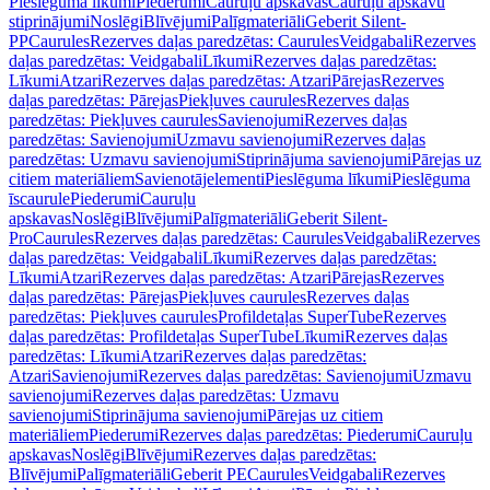
Pieslēguma līkumi
Piederumi
Cauruļu apskavas
Cauruļu apskavu
stiprinājumi
Noslēgi
Blīvējumi
Palīgmateriāli
Geberit Silent-
PP
Caurules
Rezerves daļas paredzētas: Caurules
Veidgabali
Rezerves
daļas paredzētas: Veidgabali
Līkumi
Rezerves daļas paredzētas:
Līkumi
Atzari
Rezerves daļas paredzētas: Atzari
Pārejas
Rezerves
daļas paredzētas: Pārejas
Piekļuves caurules
Rezerves daļas
paredzētas: Piekļuves caurules
Savienojumi
Rezerves daļas
paredzētas: Savienojumi
Uzmavu savienojumi
Rezerves daļas
paredzētas: Uzmavu savienojumi
Stiprinājuma savienojumi
Pārejas uz
citiem materiāliem
Savienotājelementi
Pieslēguma līkumi
Pieslēguma
īscaurule
Piederumi
Cauruļu
apskavas
Noslēgi
Blīvējumi
Palīgmateriāli
Geberit Silent-
Pro
Caurules
Rezerves daļas paredzētas: Caurules
Veidgabali
Rezerves
daļas paredzētas: Veidgabali
Līkumi
Rezerves daļas paredzētas:
Līkumi
Atzari
Rezerves daļas paredzētas: Atzari
Pārejas
Rezerves
daļas paredzētas: Pārejas
Piekļuves caurules
Rezerves daļas
paredzētas: Piekļuves caurules
Profildetaļas SuperTube
Rezerves
daļas paredzētas: Profildetaļas SuperTube
Līkumi
Rezerves daļas
paredzētas: Līkumi
Atzari
Rezerves daļas paredzētas:
Atzari
Savienojumi
Rezerves daļas paredzētas: Savienojumi
Uzmavu
savienojumi
Rezerves daļas paredzētas: Uzmavu
savienojumi
Stiprinājuma savienojumi
Pārejas uz citiem
materiāliem
Piederumi
Rezerves daļas paredzētas: Piederumi
Cauruļu
apskavas
Noslēgi
Blīvējumi
Rezerves daļas paredzētas:
Blīvējumi
Palīgmateriāli
Geberit PE
Caurules
Veidgabali
Rezerves