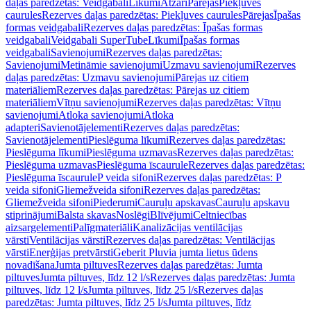
daļas paredzētas: Veidgabali
Līkumi
Atzari
Pārejas
Piekļuves
caurules
Rezerves daļas paredzētas: Piekļuves caurules
Pārejas
Īpašas
formas veidgabali
Rezerves daļas paredzētas: Īpašas formas
veidgabali
Veidgabali SuperTube
Līkumi
Īpašas formas
veidgabali
Savienojumi
Rezerves daļas paredzētas:
Savienojumi
Metināmie savienojumi
Uzmavu savienojumi
Rezerves
daļas paredzētas: Uzmavu savienojumi
Pārejas uz citiem
materiāliem
Rezerves daļas paredzētas: Pārejas uz citiem
materiāliem
Vītņu savienojumi
Rezerves daļas paredzētas: Vītņu
savienojumi
Atloka savienojumi
Atloka
adapteri
Savienotājelementi
Rezerves daļas paredzētas:
Savienotājelementi
Pieslēguma līkumi
Rezerves daļas paredzētas:
Pieslēguma līkumi
Pieslēguma uzmavas
Rezerves daļas paredzētas:
Pieslēguma uzmavas
Pieslēguma īscaurule
Rezerves daļas paredzētas:
Pieslēguma īscaurule
P veida sifoni
Rezerves daļas paredzētas: P
veida sifoni
Gliemežveida sifoni
Rezerves daļas paredzētas:
Gliemežveida sifoni
Piederumi
Cauruļu apskavas
Cauruļu apskavu
stiprinājumi
Balsta skavas
Noslēgi
Blīvējumi
Celtniecības
aizsargelementi
Palīgmateriāli
Kanalizācijas ventilācijas
vārsti
Ventilācijas vārsti
Rezerves daļas paredzētas: Ventilācijas
vārsti
Enerģijas pretvārsti
Geberit Pluvia jumta lietus ūdens
novadīšana
Jumta piltuves
Rezerves daļas paredzētas: Jumta
piltuves
Jumta piltuves, līdz 12 l/s
Rezerves daļas paredzētas: Jumta
piltuves, līdz 12 l/s
Jumta piltuves, līdz 25 l/s
Rezerves daļas
paredzētas: Jumta piltuves, līdz 25 l/s
Jumta piltuves, līdz