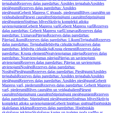
trejgabals
Rezerves daļas paredzētas: Apsildes trejgabals
Apsildes
pieslēgumi
Rezerves daļas paredzētas: Apsildes
pieslēgumi
Geberit Mapress C tērauds, piederumi
Blīves caurulēm un
veidgabaliem
Pārsegi caurulēm
Stiprinājumi caurulēm
Stiprinājumi
pieslēgumiem
Sistēmas blīves
Skrūvju komplekti atloku
savienojumiem
Geberit Mapress varš
Geberit Mapress varš
Rezerves
daļas paredzētas: Geberit Mapress varš
Uzmavas
Rezerves daļas
paredzētas: Uzmavas
Pārejas
Rezerves daļas paredzētas:
Pārejas
Līkumi
Rezerves daļas paredzētas: Līkumi
Trejgabali
Rezerves
daļas paredzētas: Trejgabali
Iebūvēta cirkulācija
Rezerves daļas
paredzētas: Iebūvēta cirkulācija
Krusta elementi
Rezerves daļas
paredzētas: Krusta elementi
Neatvienojamas pārejas
Rezerves daļas
paredzētas: Neatvienojamas pārejas
Pārejas un savienojumi,
atvienojami
Rezerves daļas paredzētas: Pārejas un savienojumi,
atvienojami
Noslēgi
Rezerves daļas paredzētas:
Noslēgi
Pieslēgumi
Rezerves daļas paredzētas: Pieslēgumi
Apsildes
trejgabals
Rezerves daļas paredzētas: Apsildes trejgabals
Apsildes
pieslēgumi
Rezerves daļas paredzētas: Apsildes pieslēgumi
Geberit
Mapress varš, piederumi
Rezerves daļas paredzētas: Geberit Mapress
varš, piederumi
Blīves caurulēm un veidgabaliem
Pārsegi
caurulēm
Stiprinājumi caurulēm
Stiprinājumi pieslēgumiem
Rezerves
daļas paredzētas: Stiprinājumi pieslēgumiem
Sistēmas blīves
Skrūvju
komplekti atloku savienojumiem
Geberit higiēnas sistēma
Higiēniskās
skalošanas iekārtas
Rezerves daļas paredzētas: Higiēniskās
skalošanas iekārtas
Skalošanas kastes un tualetes poda vadība ar