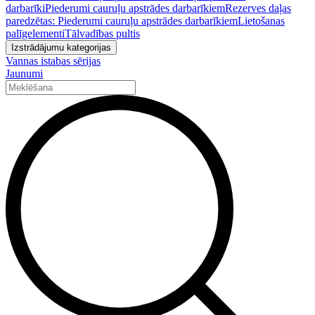
darbarīki
Piederumi cauruļu apstrādes darbarīkiem
Rezerves daļas
paredzētas: Piederumi cauruļu apstrādes darbarīkiem
Lietošanas
palīgelementi
Tālvadības pultis
Izstrādājumu kategorijas
Vannas istabas sērijas
Jaunumi