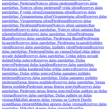
paredzētas: Piederumi
Noteces sifonu piederumi
Rezerves daļas
paredzētas: Noteces sifonu piederumi
P veida sifoni
Rezerves daļas
paredzētas: P veida sifoni
Zemapmetuma sifoni
Rezerves daļas
paredzētas: Zemapmetuma sifoni
Virsapmetuma sifoni
Rezerves daļas
paredzētas: Virsapmetuma sifoni
Pieslēgumi
Rezerves daļas
paredzētas: Pieslēgumi
Piederumi
Noteces sifoni saimniecības
izlietnēm
Rezerves daļas paredzētas: Noteces sifoni saimniecības
izlietnēm
Sifoni
Rezerves daļas paredzētas: Sifoni
Pieslēguma
līkumi
Rezerves daļas paredzētas: Pieslēguma līkumi
Pieslēguma
īscaurule
Rezerves daļas paredzētas: Pieslēguma īscaurule
Izplūdes
vārsti
Rezerves daļas paredzētas: Izplūdes vārsti
Piederumi
Rezerves
daļas paredzētas: Piederumi
Dušas un vannas
Dušas
Grīdas ūdens
novade dušām
Rezerves daļas paredzētas: Grīdas ūdens novade
dušām
Dušas noteces
Rezerves daļas paredzētas: Dušas
noteces
Piederumi dušas kanāliem
Rezerves daļas paredzētas:
Piederumi dušas kanāliem
Dušas grīdas noteces
Rezerves daļas
paredzētas: Dušas grīdas noteces
Dušas pamatnes izplūdes
piederumi
Rezerves daļas paredzētas: Dušas pamatnes izplūdes
piederumi
Sienas līmeņa noplūdes
Rezerves daļas paredzētas: Sienas
līmeņa noplūdes
Piederumi sienas līmeņa notecēm
Rezerves daļas
paredzētas: Piederumi sienas līmeņa notecēm
Dušas paliktņi un dušas
virsmas
Rezerves daļas paredzētas: Dušas paliktņi un dušas
virsmas
Mākslīgā akmens dušas virsmas un Geberit Duofix
uzstādīšanas elementi
Mākslīgā akmens dušas virsmas
Rezerves daļas
paredzētas: Mākslīgā akmens dušas virsmas
Montāžas