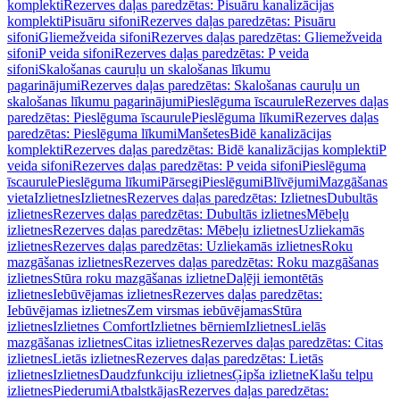
komplekti
Rezerves daļas paredzētas: Pisuāru kanalizācijas
komplekti
Pisuāru sifoni
Rezerves daļas paredzētas: Pisuāru
sifoni
Gliemežveida sifoni
Rezerves daļas paredzētas: Gliemežveida
sifoni
P veida sifoni
Rezerves daļas paredzētas: P veida
sifoni
Skalošanas cauruļu un skalošanas līkumu
pagarinājumi
Rezerves daļas paredzētas: Skalošanas cauruļu un
skalošanas līkumu pagarinājumi
Pieslēguma īscaurule
Rezerves daļas
paredzētas: Pieslēguma īscaurule
Pieslēguma līkumi
Rezerves daļas
paredzētas: Pieslēguma līkumi
Manšetes
Bidē kanalizācijas
komplekti
Rezerves daļas paredzētas: Bidē kanalizācijas komplekti
P
veida sifoni
Rezerves daļas paredzētas: P veida sifoni
Pieslēguma
īscaurule
Pieslēguma līkumi
Pārsegi
Pieslēgumi
Blīvējumi
Mazgāšanas
vieta
Izlietnes
Izlietnes
Rezerves daļas paredzētas: Izlietnes
Dubultās
izlietnes
Rezerves daļas paredzētas: Dubultās izlietnes
Mēbeļu
izlietnes
Rezerves daļas paredzētas: Mēbeļu izlietnes
Uzliekamās
izlietnes
Rezerves daļas paredzētas: Uzliekamās izlietnes
Roku
mazgāšanas izlietnes
Rezerves daļas paredzētas: Roku mazgāšanas
izlietnes
Stūra roku mazgāšanas izlietne
Daļēji iemontētās
izlietnes
Iebūvējamas izlietnes
Rezerves daļas paredzētas:
Iebūvējamas izlietnes
Zem virsmas iebūvējamas
Stūra
izlietnes
Izlietnes Comfort
Izlietnes bērniem
Izlietnes
Lielās
mazgāšanas izlietnes
Citas izlietnes
Rezerves daļas paredzētas: Citas
izlietnes
Lietās izlietnes
Rezerves daļas paredzētas: Lietās
izlietnes
Izlietnes
Daudzfunkciju izlietnes
Ģipša izlietne
Klašu telpu
izlietnes
Piederumi
Atbalstkājas
Rezerves daļas paredzētas: