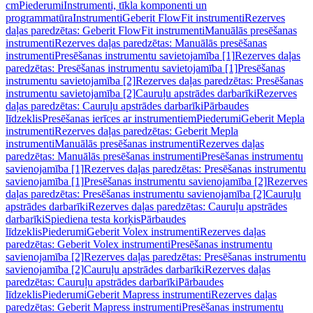
cm
Piederumi
Instrumenti, tīkla komponenti un
programmatūra
Instrumenti
Geberit FlowFit instrumenti
Rezerves
daļas paredzētas: Geberit FlowFit instrumenti
Manuālās presēšanas
instrumenti
Rezerves daļas paredzētas: Manuālās presēšanas
instrumenti
Presēšanas instrumentu savietojamība [1]
Rezerves daļas
paredzētas: Presēšanas instrumentu savietojamība [1]
Presēšanas
instrumentu savietojamība [2]
Rezerves daļas paredzētas: Presēšanas
instrumentu savietojamība [2]
Cauruļu apstrādes darbarīki
Rezerves
daļas paredzētas: Cauruļu apstrādes darbarīki
Pārbaudes
līdzeklis
Presēšanas ierīces ar instrumentiem
Piederumi
Geberit Mepla
instrumenti
Rezerves daļas paredzētas: Geberit Mepla
instrumenti
Manuālās presēšanas instrumenti
Rezerves daļas
paredzētas: Manuālās presēšanas instrumenti
Presēšanas instrumentu
savienojamība [1]
Rezerves daļas paredzētas: Presēšanas instrumentu
savienojamība [1]
Presēšanas instrumentu savienojamība [2]
Rezerves
daļas paredzētas: Presēšanas instrumentu savienojamība [2]
Cauruļu
apstrādes darbarīki
Rezerves daļas paredzētas: Cauruļu apstrādes
darbarīki
Spiediena testa korķis
Pārbaudes
līdzeklis
Piederumi
Geberit Volex instrumenti
Rezerves daļas
paredzētas: Geberit Volex instrumenti
Presēšanas instrumentu
savienojamība [2]
Rezerves daļas paredzētas: Presēšanas instrumentu
savienojamība [2]
Cauruļu apstrādes darbarīki
Rezerves daļas
paredzētas: Cauruļu apstrādes darbarīki
Pārbaudes
līdzeklis
Piederumi
Geberit Mapress instrumenti
Rezerves daļas
paredzētas: Geberit Mapress instrumenti
Presēšanas instrumentu