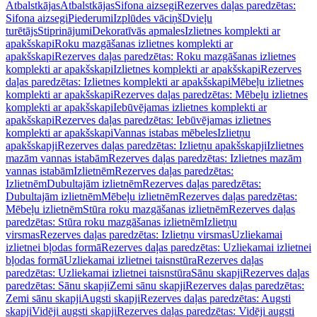
Atbalstkājas
Atbalstkājas
Sifona aizsegi
Rezerves daļas paredzētas:
Sifona aizsegi
Piederumi
Izplūdes vāciņš
Dvieļu
turētājs
Stiprinājumi
Dekoratīvās apmales
Izlietnes komplekti ar
apakšskapi
Roku mazgāšanas izlietnes komplekti ar
apakšskapi
Rezerves daļas paredzētas: Roku mazgāšanas izlietnes
komplekti ar apakšskapi
Izlietnes komplekti ar apakšskapi
Rezerves
daļas paredzētas: Izlietnes komplekti ar apakšskapi
Mēbeļu izlietnes
komplekti ar apakšskapi
Rezerves daļas paredzētas: Mēbeļu izlietnes
komplekti ar apakšskapi
Iebūvējamas izlietnes komplekti ar
apakšskapi
Rezerves daļas paredzētas: Iebūvējamas izlietnes
komplekti ar apakšskapi
Vannas istabas mēbeles
Izlietņu
apakšskapji
Rezerves daļas paredzētas: Izlietņu apakšskapji
Izlietnes
mazām vannas istabām
Rezerves daļas paredzētas: Izlietnes mazām
vannas istabām
Izlietnēm
Rezerves daļas paredzētas:
Izlietnēm
Dubultajām izlietnēm
Rezerves daļas paredzētas:
Dubultajām izlietnēm
Mēbeļu izlietnēm
Rezerves daļas paredzētas:
Mēbeļu izlietnēm
Stūra roku mazgāšanas izlietnēm
Rezerves daļas
paredzētas: Stūra roku mazgāšanas izlietnēm
Izlietņu
virsmas
Rezerves daļas paredzētas: Izlietņu virsmas
Uzliekamai
izlietnei bļodas formā
Rezerves daļas paredzētas: Uzliekamai izlietnei
bļodas formā
Uzliekamai izlietnei taisnstūra
Rezerves daļas
paredzētas: Uzliekamai izlietnei taisnstūra
Sānu skapji
Rezerves daļas
paredzētas: Sānu skapji
Zemi sānu skapji
Rezerves daļas paredzētas:
Zemi sānu skapji
Augsti skapji
Rezerves daļas paredzētas: Augsti
skapji
Vidēji augsti skapji
Rezerves daļas paredzētas: Vidēji augsti