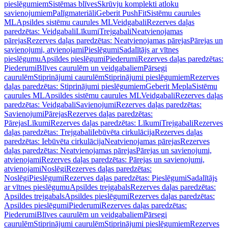
pieslēgumiem
Sistēmas blīves
Skrūvju komplekti atloku
savienojumiem
Palīgmateriāli
Geberit PushFit
Sistēmu caurules
ML
Apsildes sistēmu caurules ML
Veidgabali
Rezerves daļas
paredzētas: Veidgabali
Līkumi
Trejgabali
Neatvienojamas
pārejas
Rezerves daļas paredzētas: Neatvienojamas pārejas
Pārejas un
savienojumi, atvienojami
Pieslēgumi
Sadalītājs ar vītnes
pieslēgumu
Apsildes pieslēgumi
Piederumi
Rezerves daļas paredzētas:
Piederumi
Blīves caurulēm un veidgabaliem
Pārsegi
caurulēm
Stiprinājumi caurulēm
Stiprinājumi pieslēgumiem
Rezerves
daļas paredzētas: Stiprinājumi pieslēgumiem
Geberit Mepla
Sistēmu
caurules ML
Apsildes sistēmu caurules ML
Veidgabali
Rezerves daļas
paredzētas: Veidgabali
Savienojumi
Rezerves daļas paredzētas:
Savienojumi
Pārejas
Rezerves daļas paredzētas:
Pārejas
Līkumi
Rezerves daļas paredzētas: Līkumi
Trejgabali
Rezerves
daļas paredzētas: Trejgabali
Iebūvēta cirkulācija
Rezerves daļas
paredzētas: Iebūvēta cirkulācija
Neatvienojamas pārejas
Rezerves
daļas paredzētas: Neatvienojamas pārejas
Pārejas un savienojumi,
atvienojami
Rezerves daļas paredzētas: Pārejas un savienojumi,
atvienojami
Noslēgi
Rezerves daļas paredzētas:
Noslēgi
Pieslēgumi
Rezerves daļas paredzētas: Pieslēgumi
Sadalītājs
ar vītnes pieslēgumu
Apsildes trejgabals
Rezerves daļas paredzētas:
Apsildes trejgabals
Apsildes pieslēgumi
Rezerves daļas paredzētas:
Apsildes pieslēgumi
Piederumi
Rezerves daļas paredzētas:
Piederumi
Blīves caurulēm un veidgabaliem
Pārsegi
caurulēm
Stiprinājumi caurulēm
Stiprinājumi pieslēgumiem
Rezerves