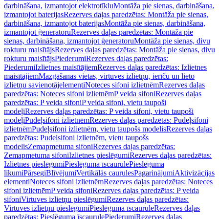
darbināšana, izmantojot elektrotīklu
Montāža pie sienas, darbināšana,
izmantojot baterijas
Rezerves daļas paredzētas: Montāža pie sienas,
darbināšana, izmantojot baterijas
Montāža pie sienas, darbināšana,
izmantojot ģeneratoru
Rezerves daļas paredzētas: Montāža pie
sienas, darbināšana, izmantojot ģeneratoru
Montāža pie sienas, divu
rokturu maisītājs
Rezerves daļas paredzētas: Montāža pie sienas, divu
rokturu maisītājs
Piederumi
Rezerves daļas paredzētas:
Piederumi
Izlietnes maisītājiem
Rezerves daļas paredzētas: Izlietnes
maisītājiem
Mazgāšanas vietas, virtuves izlietņu, ierīču un lieto
izlietņu savienotājelementi
Noteces sifoni izlietnēm
Rezerves daļas
paredzētas: Noteces sifoni izlietnēm
P veida sifoni
Rezerves daļas
paredzētas: P veida sifoni
P veida sifoni, vietu taupoši
modeļi
Rezerves daļas paredzētas: P veida sifoni, vietu taupoši
modeļi
Pudeļsifoni izlietnēm
Rezerves daļas paredzētas: Pudeļsifoni
izlietnēm
Pudeļsifoni izlietnēm, vietu taupošs modelis
Rezerves daļas
paredzētas: Pudeļsifoni izlietnēm, vietu taupošs
modelis
Zemapmetuma sifoni
Rezerves daļas paredzētas:
Zemapmetuma sifoni
Izlietnes pieslēgumi
Rezerves daļas paredzētas:
Izlietnes pieslēgumi
Pieslēguma īscaurule
Pieslēguma
līkumi
Pārsegi
Blīvējumi
Vertikālās caurules
Pagarinājumi
Aktivizācijas
elementi
Noteces sifoni izlietnēm
Rezerves daļas paredzētas: Noteces
sifoni izlietnēm
P veida sifoni
Rezerves daļas paredzētas: P veida
sifoni
Virtuves izlietņu pieslēgumi
Rezerves daļas paredzētas:
Virtuves izlietņu pieslēgumi
Pieslēguma īscaurule
Rezerves daļas
paredzētas: Pieslēguma īscaurule
Piederumi
Rezerves daļas