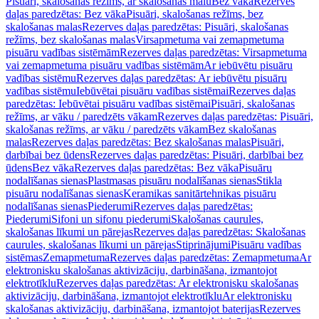
Pisuāri, skalošanas režīms, ar skalošanas malu
Bez vāka
Rezerves
daļas paredzētas: Bez vāka
Pisuāri, skalošanas režīms, bez
skalošanas malas
Rezerves daļas paredzētas: Pisuāri, skalošanas
režīms, bez skalošanas malas
Virsapmetuma vai zemapmetuma
pisuāru vadības sistēmām
Rezerves daļas paredzētas: Virsapmetuma
vai zemapmetuma pisuāru vadības sistēmām
Ar iebūvētu pisuāru
vadības sistēmu
Rezerves daļas paredzētas: Ar iebūvētu pisuāru
vadības sistēmu
Iebūvētai pisuāru vadības sistēmai
Rezerves daļas
paredzētas: Iebūvētai pisuāru vadības sistēmai
Pisuāri, skalošanas
režīms, ar vāku / paredzēts vākam
Rezerves daļas paredzētas: Pisuāri,
skalošanas režīms, ar vāku / paredzēts vākam
Bez skalošanas
malas
Rezerves daļas paredzētas: Bez skalošanas malas
Pisuāri,
darbībai bez ūdens
Rezerves daļas paredzētas: Pisuāri, darbībai bez
ūdens
Bez vāka
Rezerves daļas paredzētas: Bez vāka
Pisuāru
nodalīšanas sienas
Plastmasas pisuāru nodalīšanas sienas
Stikla
pisuāru nodalīšanas sienas
Keramikas sanitārtehnikas pisuāru
nodalīšanas sienas
Piederumi
Rezerves daļas paredzētas:
Piederumi
Sifoni un sifonu piederumi
Skalošanas caurules,
skalošanas līkumi un pārejas
Rezerves daļas paredzētas: Skalošanas
caurules, skalošanas līkumi un pārejas
Stiprinājumi
Pisuāru vadības
sistēmas
Zemapmetuma
Rezerves daļas paredzētas: Zemapmetuma
Ar
elektronisku skalošanas aktivizāciju, darbināšana, izmantojot
elektrotīklu
Rezerves daļas paredzētas: Ar elektronisku skalošanas
aktivizāciju, darbināšana, izmantojot elektrotīklu
Ar elektronisku
skalošanas aktivizāciju, darbināšana, izmantojot baterijas
Rezerves