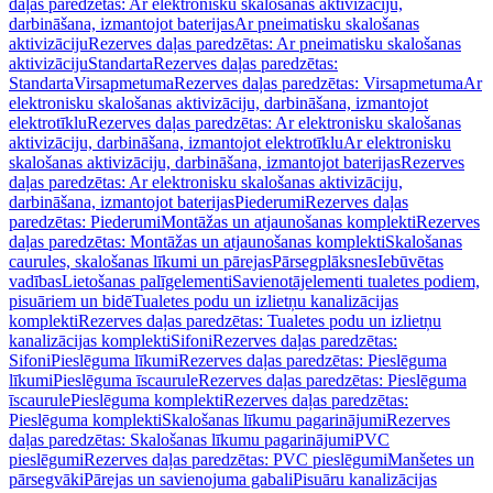
daļas paredzētas: Ar elektronisku skalošanas aktivizāciju,
darbināšana, izmantojot baterijas
Ar pneimatisku skalošanas
aktivizāciju
Rezerves daļas paredzētas: Ar pneimatisku skalošanas
aktivizāciju
Standarta
Rezerves daļas paredzētas:
Standarta
Virsapmetuma
Rezerves daļas paredzētas: Virsapmetuma
Ar
elektronisku skalošanas aktivizāciju, darbināšana, izmantojot
elektrotīklu
Rezerves daļas paredzētas: Ar elektronisku skalošanas
aktivizāciju, darbināšana, izmantojot elektrotīklu
Ar elektronisku
skalošanas aktivizāciju, darbināšana, izmantojot baterijas
Rezerves
daļas paredzētas: Ar elektronisku skalošanas aktivizāciju,
darbināšana, izmantojot baterijas
Piederumi
Rezerves daļas
paredzētas: Piederumi
Montāžas un atjaunošanas komplekti
Rezerves
daļas paredzētas: Montāžas un atjaunošanas komplekti
Skalošanas
caurules, skalošanas līkumi un pārejas
Pārsegplāksnes
Iebūvētas
vadības
Lietošanas palīgelementi
Savienotājelementi tualetes podiem,
pisuāriem un bidē
Tualetes podu un izlietņu kanalizācijas
komplekti
Rezerves daļas paredzētas: Tualetes podu un izlietņu
kanalizācijas komplekti
Sifoni
Rezerves daļas paredzētas:
Sifoni
Pieslēguma līkumi
Rezerves daļas paredzētas: Pieslēguma
līkumi
Pieslēguma īscaurule
Rezerves daļas paredzētas: Pieslēguma
īscaurule
Pieslēguma komplekti
Rezerves daļas paredzētas:
Pieslēguma komplekti
Skalošanas līkumu pagarinājumi
Rezerves
daļas paredzētas: Skalošanas līkumu pagarinājumi
PVC
pieslēgumi
Rezerves daļas paredzētas: PVC pieslēgumi
Manšetes un
pārsegvāki
Pārejas un savienojuma gabali
Pisuāru kanalizācijas