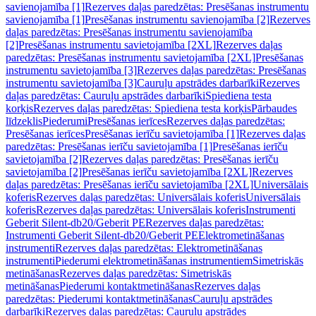
savienojamība [1]
Rezerves daļas paredzētas: Presēšanas instrumentu
savienojamība [1]
Presēšanas instrumentu savienojamība [2]
Rezerves
daļas paredzētas: Presēšanas instrumentu savienojamība
[2]
Presēšanas instrumentu savietojamība [2XL]
Rezerves daļas
paredzētas: Presēšanas instrumentu savietojamība [2XL]
Presēšanas
instrumentu savietojamība [3]
Rezerves daļas paredzētas: Presēšanas
instrumentu savietojamība [3]
Cauruļu apstrādes darbarīki
Rezerves
daļas paredzētas: Cauruļu apstrādes darbarīki
Spiediena testa
korķis
Rezerves daļas paredzētas: Spiediena testa korķis
Pārbaudes
līdzeklis
Piederumi
Presēšanas ierīces
Rezerves daļas paredzētas:
Presēšanas ierīces
Presēšanas ierīču savietojamība [1]
Rezerves daļas
paredzētas: Presēšanas ierīču savietojamība [1]
Presēšanas ierīču
savietojamība [2]
Rezerves daļas paredzētas: Presēšanas ierīču
savietojamība [2]
Presēšanas ierīču savietojamība [2XL]
Rezerves
daļas paredzētas: Presēšanas ierīču savietojamība [2XL]
Universālais
koferis
Rezerves daļas paredzētas: Universālais koferis
Universālais
koferis
Rezerves daļas paredzētas: Universālais koferis
Instrumenti
Geberit Silent-db20/Geberit PE
Rezerves daļas paredzētas:
Instrumenti Geberit Silent-db20/Geberit PE
Elektrometināšanas
instrumenti
Rezerves daļas paredzētas: Elektrometināšanas
instrumenti
Piederumi elektrometināšanas instrumentiem
Simetriskās
metināšanas
Rezerves daļas paredzētas: Simetriskās
metināšanas
Piederumi kontaktmetināšanas
Rezerves daļas
paredzētas: Piederumi kontaktmetināšanas
Cauruļu apstrādes
darbarīki
Rezerves daļas paredzētas: Cauruļu apstrādes