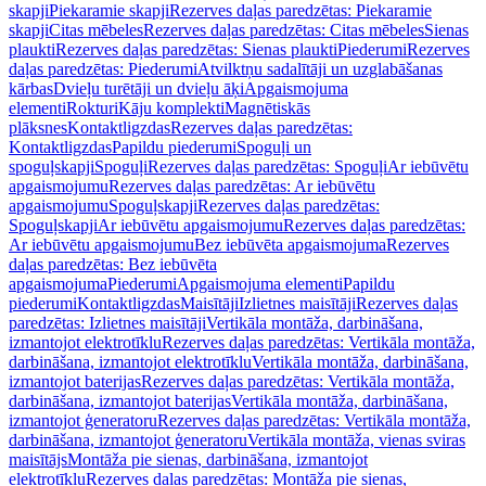
skapji
Piekaramie skapji
Rezerves daļas paredzētas: Piekaramie
skapji
Citas mēbeles
Rezerves daļas paredzētas: Citas mēbeles
Sienas
plaukti
Rezerves daļas paredzētas: Sienas plaukti
Piederumi
Rezerves
daļas paredzētas: Piederumi
Atvilktņu sadalītāji un uzglabāšanas
kārbas
Dvieļu turētāji un dvieļu āķi
Apgaismojuma
elementi
Rokturi
Kāju komplekti
Magnētiskās
plāksnes
Kontaktligzdas
Rezerves daļas paredzētas:
Kontaktligzdas
Papildu piederumi
Spoguļi un
spoguļskapji
Spoguļi
Rezerves daļas paredzētas: Spoguļi
Ar iebūvētu
apgaismojumu
Rezerves daļas paredzētas: Ar iebūvētu
apgaismojumu
Spoguļskapji
Rezerves daļas paredzētas:
Spoguļskapji
Ar iebūvētu apgaismojumu
Rezerves daļas paredzētas:
Ar iebūvētu apgaismojumu
Bez iebūvēta apgaismojuma
Rezerves
daļas paredzētas: Bez iebūvēta
apgaismojuma
Piederumi
Apgaismojuma elementi
Papildu
piederumi
Kontaktligzdas
Maisītāji
Izlietnes maisītāji
Rezerves daļas
paredzētas: Izlietnes maisītāji
Vertikāla montāža, darbināšana,
izmantojot elektrotīklu
Rezerves daļas paredzētas: Vertikāla montāža,
darbināšana, izmantojot elektrotīklu
Vertikāla montāža, darbināšana,
izmantojot baterijas
Rezerves daļas paredzētas: Vertikāla montāža,
darbināšana, izmantojot baterijas
Vertikāla montāža, darbināšana,
izmantojot ģeneratoru
Rezerves daļas paredzētas: Vertikāla montāža,
darbināšana, izmantojot ģeneratoru
Vertikāla montāža, vienas sviras
maisītājs
Montāža pie sienas, darbināšana, izmantojot
elektrotīklu
Rezerves daļas paredzētas: Montāža pie sienas,