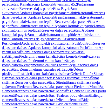
paredzētas: Kanalizācijas komplekti vannām, d52
Pagriežams
aktivizators
Rezerves daļas paredzētas: Pagriežams
aktivizators
Apdares komplekti pagriežamam aktivizatoram
Rezerves
daļas paredzētas: Apdares komplekti pagriežamam aktivizatoram
Ar
pagriežamu aktivizatoru un ieplūdi
Rezerves daļas paredzētas: Ar
pagriežamu aktivizatoru un ieplūdi
Apdares komplekti pagriežamam
aktivizatoram un ieplūdei
Rezerves daļas paredzētas: Apdares
komplekti pagriežamam aktivizatoram un ieplūdei
Ar aktivizatoru
PushControl
Rezerves daļas paredzētas: Ar aktivizatoru
PushControl
Apdares komplekti aktivizatoram PushControl
Rezerves
daļas paredzētas: Apdares komplekti aktivizatoram PushControl
Ar
vārstu aizbāžņiem
Rezerves daļas paredzētas: Ar vārstu
aizbāžņiem
Piederumi vannu kanalizācijas komplektiem
Rezerves
daļas paredzētas: Piederumi vannu kanalizācijas
komplektiem
Zemapmetuma caurules pārtraucējs
Rezerves daļas
paredzētas: Zemapmetuma caurules pārtraucējs
Ūdens
pieslēgumi
Instalācijas un skalošanas sistēmas
Geberit Duofix
Sienas
sistēmas
Rezerves daļas paredzētas: Sienas sistēmas
Stiprināšanas
sistēmas
Rezerves daļas paredzētas: Stiprināšanas sistēmas
Paneļu
apšuvums
Piederumi
Rezerves daļas paredzētas: Piederumi
Montāžas
elementi
Rezerves daļas paredzētas: Montāžas elementi
Tualetes podu
elementi
Rezerves daļas paredzētas: Tualetes podu elementi
Izlietņu
elementi
Rezerves daļas paredzētas: Izlietņu elementi
Bidē
elementi
Rezerves daļas paredzētas: Bidē elementi
Pisuāru