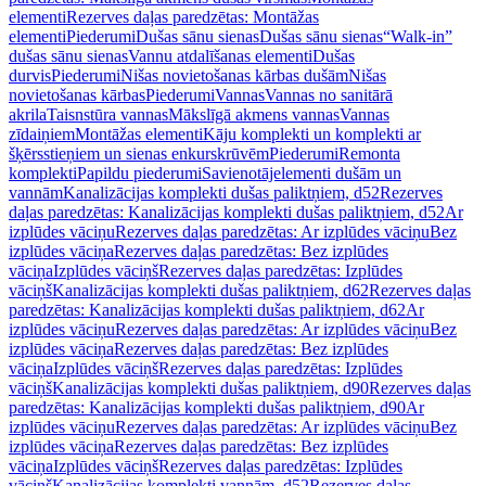
elementi
Rezerves daļas paredzētas: Montāžas
elementi
Piederumi
Dušas sānu sienas
Dušas sānu sienas
“Walk-in”
dušas sānu sienas
Vannu atdalīšanas elementi
Dušas
durvis
Piederumi
Nišas novietošanas kārbas dušām
Nišas
novietošanas kārbas
Piederumi
Vannas
Vannas no sanitārā
akrila
Taisnstūra vannas
Mākslīgā akmens vannas
Vannas
zīdaiņiem
Montāžas elementi
Kāju komplekti un komplekti ar
šķērsstieņiem un sienas enkurskrūvēm
Piederumi
Remonta
komplekti
Papildu piederumi
Savienotājelementi dušām un
vannām
Kanalizācijas komplekti dušas paliktņiem, d52
Rezerves
daļas paredzētas: Kanalizācijas komplekti dušas paliktņiem, d52
Ar
izplūdes vāciņu
Rezerves daļas paredzētas: Ar izplūdes vāciņu
Bez
izplūdes vāciņa
Rezerves daļas paredzētas: Bez izplūdes
vāciņa
Izplūdes vāciņš
Rezerves daļas paredzētas: Izplūdes
vāciņš
Kanalizācijas komplekti dušas paliktņiem, d62
Rezerves daļas
paredzētas: Kanalizācijas komplekti dušas paliktņiem, d62
Ar
izplūdes vāciņu
Rezerves daļas paredzētas: Ar izplūdes vāciņu
Bez
izplūdes vāciņa
Rezerves daļas paredzētas: Bez izplūdes
vāciņa
Izplūdes vāciņš
Rezerves daļas paredzētas: Izplūdes
vāciņš
Kanalizācijas komplekti dušas paliktņiem, d90
Rezerves daļas
paredzētas: Kanalizācijas komplekti dušas paliktņiem, d90
Ar
izplūdes vāciņu
Rezerves daļas paredzētas: Ar izplūdes vāciņu
Bez
izplūdes vāciņa
Rezerves daļas paredzētas: Bez izplūdes
vāciņa
Izplūdes vāciņš
Rezerves daļas paredzētas: Izplūdes
vāciņš
Kanalizācijas komplekti vannām, d52
Rezerves daļas