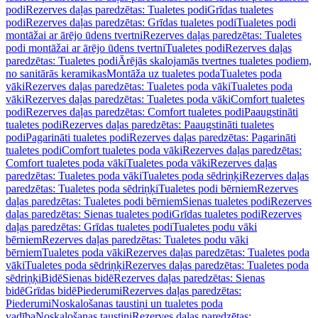
podi
Rezerves daļas paredzētas: Tualetes podi
Grīdas tualetes
podi
Rezerves daļas paredzētas: Grīdas tualetes podi
Tualetes podi
montāžai ar ārējo ūdens tvertni
Rezerves daļas paredzētas: Tualetes
podi montāžai ar ārējo ūdens tvertni
Tualetes podi
Rezerves daļas
paredzētas: Tualetes podi
Ārējās skalojamās tvertnes tualetes podiem,
no sanitārās keramikas
Montāža uz tualetes poda
Tualetes poda
vāki
Rezerves daļas paredzētas: Tualetes poda vāki
Tualetes poda
vāki
Rezerves daļas paredzētas: Tualetes poda vāki
Comfort tualetes
podi
Rezerves daļas paredzētas: Comfort tualetes podi
Paaugstināti
tualetes podi
Rezerves daļas paredzētas: Paaugstināti tualetes
podi
Pagarināti tualetes podi
Rezerves daļas paredzētas: Pagarināti
tualetes podi
Comfort tualetes poda vāki
Rezerves daļas paredzētas:
Comfort tualetes poda vāki
Tualetes poda vāki
Rezerves daļas
paredzētas: Tualetes poda vāki
Tualetes poda sēdriņķi
Rezerves daļas
paredzētas: Tualetes poda sēdriņķi
Tualetes podi bērniem
Rezerves
daļas paredzētas: Tualetes podi bērniem
Sienas tualetes podi
Rezerves
daļas paredzētas: Sienas tualetes podi
Grīdas tualetes podi
Rezerves
daļas paredzētas: Grīdas tualetes podi
Tualetes podu vāki
bērniem
Rezerves daļas paredzētas: Tualetes podu vāki
bērniem
Tualetes poda vāki
Rezerves daļas paredzētas: Tualetes poda
vāki
Tualetes poda sēdriņķi
Rezerves daļas paredzētas: Tualetes poda
sēdriņķi
Bidē
Sienas bidē
Rezerves daļas paredzētas: Sienas
bidē
Grīdas bidē
Piederumi
Rezerves daļas paredzētas:
Piederumi
Noskalošanas taustiņi un tualetes poda
vadība
Noskalošanas taustiņi
Rezerves daļas paredzētas: