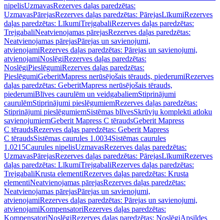
nipelis
Uzmavas
Rezerves daļas paredzētas:
Uzmavas
Pārejas
Rezerves daļas paredzētas: Pārejas
Līkumi
Rezerves
daļas paredzētas: Līkumi
Trejgabali
Rezerves daļas paredzētas:
Trejgabali
Neatvienojamas pārejas
Rezerves daļas paredzētas:
Neatvienojamas pārejas
Pārejas un savienojumi,
atvienojami
Rezerves daļas paredzētas: Pārejas un savienojumi,
atvienojami
Noslēgi
Rezerves daļas paredzētas:
Noslēgi
Pieslēgumi
Rezerves daļas paredzētas:
Pieslēgumi
GeberitMapress nerūsējošais tērauds, piederumi
Rezerves
daļas paredzētas: GeberitMapress nerūsējošais tērauds,
piederumi
Blīves caurulēm un veidgabaliem
Stiprinājumi
caurulēm
Stiprinājumi pieslēgumiem
Rezerves daļas paredzētas:
Stiprinājumi pieslēgumiem
Sistēmas blīves
Skrūvju komplekti atloku
savienojumiem
Geberit Mapress C tērauds
Geberit Mapress
C tērauds
Rezerves daļas paredzētas: Geberit Mapress
C tērauds
Sistēmas caurules 1.0034
Sistēmas caurules
1.0215
Caurules nipelis
Uzmavas
Rezerves daļas paredzētas:
Uzmavas
Pārejas
Rezerves daļas paredzētas: Pārejas
Līkumi
Rezerves
daļas paredzētas: Līkumi
Trejgabali
Rezerves daļas paredzētas:
Trejgabali
Krusta elementi
Rezerves daļas paredzētas: Krusta
elementi
Neatvienojamas pārejas
Rezerves daļas paredzētas:
Neatvienojamas pārejas
Pārejas un savienojumi,
atvienojami
Rezerves daļas paredzētas: Pārejas un savienojumi,
atvienojami
Kompensatori
Rezerves daļas paredzētas:
Kompensatori
Noslēgi
Rezerves daļas paredzētas: Noslēgi
Apsildes