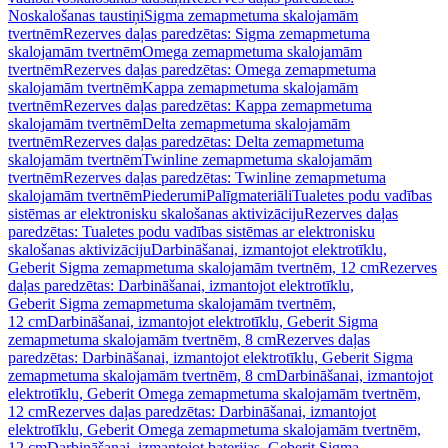
Noskalošanas taustiņi
Sigma zemapmetuma skalojamām
tvertnēm
Rezerves daļas paredzētas: Sigma zemapmetuma
skalojamām tvertnēm
Omega zemapmetuma skalojamām
tvertnēm
Rezerves daļas paredzētas: Omega zemapmetuma
skalojamām tvertnēm
Kappa zemapmetuma skalojamām
tvertnēm
Rezerves daļas paredzētas: Kappa zemapmetuma
skalojamām tvertnēm
Delta zemapmetuma skalojamām
tvertnēm
Rezerves daļas paredzētas: Delta zemapmetuma
skalojamām tvertnēm
Twinline zemapmetuma skalojamām
tvertnēm
Rezerves daļas paredzētas: Twinline zemapmetuma
skalojamām tvertnēm
Piederumi
Palīgmateriāli
Tualetes podu vadības
sistēmas ar elektronisku skalošanas aktivizāciju
Rezerves daļas
paredzētas: Tualetes podu vadības sistēmas ar elektronisku
skalošanas aktivizāciju
Darbināšanai, izmantojot elektrotīklu,
Geberit Sigma zemapmetuma skalojamām tvertnēm, 12 cm
Rezerves
daļas paredzētas: Darbināšanai, izmantojot elektrotīklu,
Geberit Sigma zemapmetuma skalojamām tvertnēm,
12 cm
Darbināšanai, izmantojot elektrotīklu, Geberit Sigma
zemapmetuma skalojamām tvertnēm, 8 cm
Rezerves daļas
paredzētas: Darbināšanai, izmantojot elektrotīklu, Geberit Sigma
zemapmetuma skalojamām tvertnēm, 8 cm
Darbināšanai, izmantojot
elektrotīklu, Geberit Omega zemapmetuma skalojamām tvertnēm,
12 cm
Rezerves daļas paredzētas: Darbināšanai, izmantojot
elektrotīklu, Geberit Omega zemapmetuma skalojamām tvertnēm,
12 cm
Darbināšanai, izmantojot baterijas, Geberit Sigma