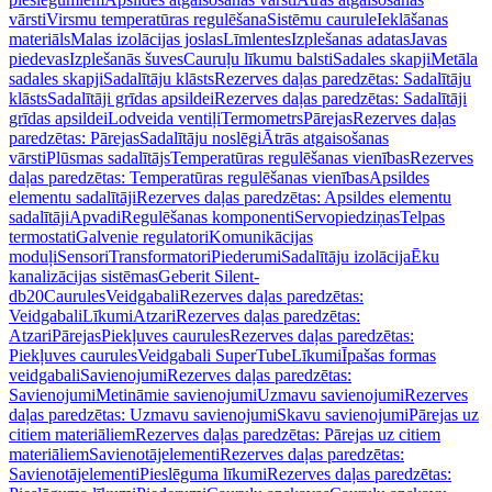
vārsti
Virsmu temperatūras regulēšana
Sistēmu caurule
Ieklāšanas
materiāls
Malas izolācijas joslas
Līmlentes
Izplešanas adatas
Javas
piedevas
Izplešanās šuves
Cauruļu līkumu balsti
Sadales skapji
Metāla
sadales skapji
Sadalītāju klāsts
Rezerves daļas paredzētas: Sadalītāju
klāsts
Sadalītāji grīdas apsildei
Rezerves daļas paredzētas: Sadalītāji
grīdas apsildei
Lodveida ventiļi
Termometrs
Pārejas
Rezerves daļas
paredzētas: Pārejas
Sadalītāju noslēgi
Ātrās atgaisošanas
vārsti
Plūsmas sadalītājs
Temperatūras regulēšanas vienības
Rezerves
daļas paredzētas: Temperatūras regulēšanas vienības
Apsildes
elementu sadalītāji
Rezerves daļas paredzētas: Apsildes elementu
sadalītāji
Apvadi
Regulēšanas komponenti
Servopiedziņas
Telpas
termostati
Galvenie regulatori
Komunikācijas
moduļi
Sensori
Transformatori
Piederumi
Sadalītāju izolācija
Ēku
kanalizācijas sistēmas
Geberit Silent-
db20
Caurules
Veidgabali
Rezerves daļas paredzētas:
Veidgabali
Līkumi
Atzari
Rezerves daļas paredzētas:
Atzari
Pārejas
Piekļuves caurules
Rezerves daļas paredzētas:
Piekļuves caurules
Veidgabali SuperTube
Līkumi
Īpašas formas
veidgabali
Savienojumi
Rezerves daļas paredzētas:
Savienojumi
Metināmie savienojumi
Uzmavu savienojumi
Rezerves
daļas paredzētas: Uzmavu savienojumi
Skavu savienojumi
Pārejas uz
citiem materiāliem
Rezerves daļas paredzētas: Pārejas uz citiem
materiāliem
Savienotājelementi
Rezerves daļas paredzētas:
Savienotājelementi
Pieslēguma līkumi
Rezerves daļas paredzētas: