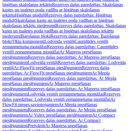
higiēnas skalošanas iekārtu
Rezerves daļas paredzētas: Skalošanas
kastes un tualetes poda vadība ar higiēnas skalošanas
iekārtu
Higiēnas moduļi
Rezerves daļas paredzētas: Higiēnas
moduļi
Skalošanas kastu un tualetes poda vadības ar higiēnas
skalošanas iekārtu piederumi
Rezerves daļas paredzētas: Skalošanas
kastu un tualetes poda vadības ar higiēnas skalošanas iekārtu
piederumi
Barošanas bloki
Rezerves daļas paredzētas: Barošanas
bloki
Tīkla komponenti
Lodveida ventiļi
Caurplūdes ventiļi
zemapmetuma montāžai
Rezerves daļas paredzētas: Caurplūdes
ventiļi zemapmetuma montāžai
Ar Mapress presēšanas
pieslēgumiem
Rezerves daļas paredzētas: Ar Mapress presēšanas
pieslēgumiem
Lodveida ventiļi
Rezerves daļas paredzētas: Lodveida
ventiļi
Ar FlowFit presēšanas pieslēgumiem
Rezerves daļas
paredzētas: Ar FlowFit presēšanas pieslēgumiem
Ar Mepla
presēšanas pieslēgumiem
Rezerves daļas paredzētas: Ar Mepla
presēšanas pieslēgumiem
Ar Mapress presēšanas
pieslēgumiem
Rezerves daļas paredzētas: Ar Mapress presēšanas
pieslēgumiem
Lodveida ventiļi zemapmetuma montāžai
Rezerves
daļas paredzētas: Lodveida ventiļi zemapmetuma montāžai
Ar
FlowFit preses savienojumiem
Ar Mepla presēšanas
pieslēgumiem
Rezerves daļas paredzētas: Ar Mepla presēšanas
pieslēgumiem
Ar Volex presēšanas pieslēgumiem
Ar Compact
pieslēgumiem
Rezerves daļas paredzētas: Ar Compact
pieslēgumiem
Pretvārsti
Ar Mapress presēšanas
pieslēgumiem
Apsildes atgaisošanas vārsti
Ātrās atgaisošanas