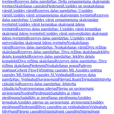
tvertnes
Rezerves daļas paredzētas: Delta zemapmetuma skalojamās
tvertnes
Skalošanas caurules
Piederumi
Uzpildes un noskalošanas
vārsti
Uzpildes vārsti
Rezerves daļas paredzētas: Uzpildes
vārsti
Uzpildes vārsti zemapmetuma skalojamām tvertnēm
Rezerves
daļas paredzētas: Uzpildes vārsti zemapmetuma skalojamām
tvertnēm
Uzpildes vārsti keramikas skalojamā ūdens
tvertnēm
Rezerves daļas paredzētas: Uzpildes vārsti keramikas
skalojamā ūdens tvertnēm
Uzpildes vārsti universālajām skalojamā
ūdens tvertnēm
Rezerves daļas paredzētas: Uzpildes vārsti
universālajām skalojamā ūdens tvertnēm
Noskalošanas
vārsti
Rezerves daļas paredzētas: Noskalošanas vārsti
Divu režīmu
skalošana
Rezerves daļas paredzētas: Divu režīmu skalošana
Iekšējo
detaļu komplekti
Rezerves daļas paredzētas: Iekšējo detaļu
komplekti
Divu režīmu skalošana
Rezerves daļas paredzētas: Divu
režīmu skalošana
Piederumi
Noskalošanas pogas
Padeves
sistēmas
Geberit FlowFit
Sistēmu caurules ML
Apsildes sistēmu
caurules ML
Sistēmu caurules SL
Veidgabali
Rezerves daļas
paredzētas: Veidgabali
Savienojumi
Pārejas
Līkumi
Trejgabali
Iebūvēta
cirkulācija
Rezerves daļas paredzētas: Iebūvēta
cirkulācija
Neatvienojamas pārejas
Pārejas un savienojumi,
atvienojami
Noslēgi
Pieslēgumi
Sadalītājs ar vītnes
pieslēgumu
Sadalītājs ar presēšanas pieslēgumu
Apsildes
trejgabals
Apsildes pārejas un savienojumi, atvienojami
Apsildes
pieslēgumi
Piederumi
Blīves caurulēm un veidgabaliem
Veidgabalu
blīvējumi
Pārsegi caurulēm
Stiprinājumi caurulēm
Stiprinājumi