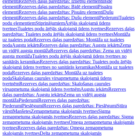
elementi
Rezerves daļas paredzētas: Izlietņu elementi
Bidē
elementi
Rezerves daļas paredzētas: Bidē elementi
Pisuāru
elementi
Rezerves daļas paredzētas: Pisuāru elementi
Dušu
elementi
Rezerves daļas paredzētas: Dušu elementi
Piederumi
Tualetes
podu elementiem
Stiprinājumiem
Ārējās skalojamā ūdens
tvertnes
Tualetes podu ārējās skalojamā ūdens tvertnes
Rezerves daļas
paredzētas: Tualetes podu ārējās skalojamā ūdens tvertnes
Montāža
uz tualetes poda
Rezerves daļas paredzētas: Montāža uz tualetes
poda
Augstu iekārts
Rezerves daļas paredzētas: Augstu iekārts
Zema
un vidēji augsta montāža
Rezerves daļas paredzētas: Zema un vidēji
augsta montāža
Tualetes podu ārējās skalojamā ūdens tvertnes no
sanitārās keramikas
Rezerves daļas paredzētas: Tualetes podu ārējās
skalojamā ūdens tvertnes no sanitārās keramikas
Montāža uz tualetes
poda
Rezerves daļas paredzētas: Montāža uz tualetes
poda
Skalošanas caurules virsapmetuma skalojamā ūdens
tvertnēm
Rezerves daļas paredzētas: Skalošanas caurules
virsapmetuma skalojamā ūdens tvertnēm
Augstu iekārts
Rezerves
daļas paredzētas: Augstu iekārts
Zema un vidēji augsta
montāža
Piederumi
Rezerves daļas paredzētas:
Piederumi
Pieslēgumi
Rezerves daļas paredzētas: Pieslēgumi
Stūra
vārsti
Manšetes
Zemapmetuma skalojamās tvertnes
Sigma
zemapmetuma skalojamās tvertnes
Rezerves daļas paredzētas: Sigma
zemapmetuma skalojamās tvertnes
Omega zemapmetuma skalojamās
tvertnes
Rezerves daļas paredzētas: Omega zemapmetuma
skalojamās tvertnes
Delta zemapmetuma skalojamās