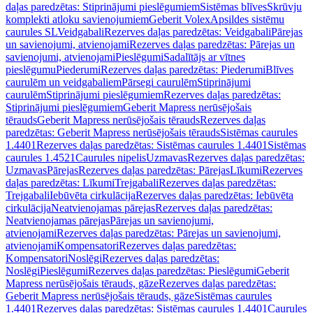
daļas paredzētas: Stiprinājumi pieslēgumiem
Sistēmas blīves
Skrūvju
komplekti atloku savienojumiem
Geberit Volex
Apsildes sistēmu
caurules SL
Veidgabali
Rezerves daļas paredzētas: Veidgabali
Pārejas
un savienojumi, atvienojami
Rezerves daļas paredzētas: Pārejas un
savienojumi, atvienojami
Pieslēgumi
Sadalītājs ar vītnes
pieslēgumu
Piederumi
Rezerves daļas paredzētas: Piederumi
Blīves
caurulēm un veidgabaliem
Pārsegi caurulēm
Stiprinājumi
caurulēm
Stiprinājumi pieslēgumiem
Rezerves daļas paredzētas:
Stiprinājumi pieslēgumiem
Geberit Mapress nerūsējošais
tērauds
Geberit Mapress nerūsējošais tērauds
Rezerves daļas
paredzētas: Geberit Mapress nerūsējošais tērauds
Sistēmas caurules
1.4401
Rezerves daļas paredzētas: Sistēmas caurules 1.4401
Sistēmas
caurules 1.4521
Caurules nipelis
Uzmavas
Rezerves daļas paredzētas:
Uzmavas
Pārejas
Rezerves daļas paredzētas: Pārejas
Līkumi
Rezerves
daļas paredzētas: Līkumi
Trejgabali
Rezerves daļas paredzētas:
Trejgabali
Iebūvēta cirkulācija
Rezerves daļas paredzētas: Iebūvēta
cirkulācija
Neatvienojamas pārejas
Rezerves daļas paredzētas:
Neatvienojamas pārejas
Pārejas un savienojumi,
atvienojami
Rezerves daļas paredzētas: Pārejas un savienojumi,
atvienojami
Kompensatori
Rezerves daļas paredzētas:
Kompensatori
Noslēgi
Rezerves daļas paredzētas:
Noslēgi
Pieslēgumi
Rezerves daļas paredzētas: Pieslēgumi
Geberit
Mapress nerūsējošais tērauds, gāze
Rezerves daļas paredzētas:
Geberit Mapress nerūsējošais tērauds, gāze
Sistēmas caurules
1.4401
Rezerves daļas paredzētas: Sistēmas caurules 1.4401
Caurules