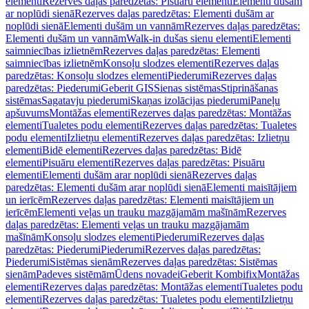
elementi
Rezerves daļas paredzētas: Pisuāru elementi
Elementi dušām
ar noplūdi sienā
Rezerves daļas paredzētas: Elementi dušām ar
noplūdi sienā
Elementi dušām un vannām
Rezerves daļas paredzētas:
Elementi dušām un vannām
Walk-in dušas sienu elementi
Elementi
saimniecības izlietnēm
Rezerves daļas paredzētas: Elementi
saimniecības izlietnēm
Konsoļu slodzes elementi
Rezerves daļas
paredzētas: Konsoļu slodzes elementi
Piederumi
Rezerves daļas
paredzētas: Piederumi
Geberit GIS
Sienas sistēmas
Stiprināšanas
sistēmas
Sagatavju piederumi
Skaņas izolācijas piederumi
Paneļu
apšuvums
Montāžas elementi
Rezerves daļas paredzētas: Montāžas
elementi
Tualetes podu elementi
Rezerves daļas paredzētas: Tualetes
podu elementi
Izlietņu elementi
Rezerves daļas paredzētas: Izlietņu
elementi
Bidē elementi
Rezerves daļas paredzētas: Bidē
elementi
Pisuāru elementi
Rezerves daļas paredzētas: Pisuāru
elementi
Elementi dušām arar noplūdi sienā
Rezerves daļas
paredzētas: Elementi dušām arar noplūdi sienā
Elementi maisītājiem
un ierīcēm
Rezerves daļas paredzētas: Elementi maisītājiem un
ierīcēm
Elementi veļas un trauku mazgājamām mašīnām
Rezerves
daļas paredzētas: Elementi veļas un trauku mazgājamām
mašīnām
Konsoļu slodzes elementi
Piederumi
Rezerves daļas
paredzētas: Piederumi
Piederumi
Rezerves daļas paredzētas:
Piederumi
Sistēmas sienām
Rezerves daļas paredzētas: Sistēmas
sienām
Padeves sistēmām
Ūdens novadei
Geberit Kombifix
Montāžas
elementi
Rezerves daļas paredzētas: Montāžas elementi
Tualetes podu
elementi
Rezerves daļas paredzētas: Tualetes podu elementi
Izlietņu