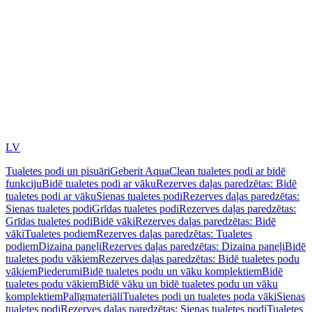
LV
Tualetes podi un pisuāri
Geberit AquaClean tualetes podi ar bidē
funkciju
Bidē tualetes podi ar vāku
Rezerves daļas paredzētas: Bidē
tualetes podi ar vāku
Sienas tualetes podi
Rezerves daļas paredzētas:
Sienas tualetes podi
Grīdas tualetes podi
Rezerves daļas paredzētas:
Grīdas tualetes podi
Bidē vāki
Rezerves daļas paredzētas: Bidē
vāki
Tualetes podiem
Rezerves daļas paredzētas: Tualetes
podiem
Dizaina paneļi
Rezerves daļas paredzētas: Dizaina paneļi
Bidē
tualetes podu vākiem
Rezerves daļas paredzētas: Bidē tualetes podu
vākiem
Piederumi
Bidē tualetes podu un vāku komplektiem
Bidē
tualetes podu vākiem
Bidē vāku un bidē tualetes podu un vāku
komplektiem
Palīgmateriāli
Tualetes podi un tualetes poda vāki
Sienas
tualetes podi
Rezerves daļas paredzētas: Sienas tualetes podi
Tualetes