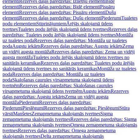
elementi
Rezerves daļas paredzētas: Izlietņu elementi
Bidē
elementi
Rezerves daļas paredzētas: Bidē elementi
Pisuāru
elementi
Rezerves daļas paredzētas: Pisuāru elementi
Dušu
elementi
Rezerves daļas paredzētas: Dušu elementi
Piederumi
Tualetes
podu elementiem
Stiprinājumiem
Ārējās skalojamā ūdens
tvertnes
Tualetes podu ārējās skalojamā ūdens tvertnes
Rezerves daļas
paredzētas: Tualetes podu ārējās skalojamā ūdens tvertnes
Montāža
uz tualetes poda
Rezerves daļas paredzētas: Montāža uz tualetes
poda
Augstu iekārts
Rezerves daļas paredzētas: Augstu iekārts
Zema
un vidēji augsta montāža
Rezerves daļas paredzētas: Zema un vidēji
augsta montāža
Tualetes podu ārējās skalojamā ūdens tvertnes no
sanitārās keramikas
Rezerves daļas paredzētas: Tualetes podu ārējās
skalojamā ūdens tvertnes no sanitārās keramikas
Montāža uz tualetes
poda
Rezerves daļas paredzētas: Montāža uz tualetes
poda
Skalošanas caurules virsapmetuma skalojamā ūdens
tvertnēm
Rezerves daļas paredzētas: Skalošanas caurules
virsapmetuma skalojamā ūdens tvertnēm
Augstu iekārts
Rezerves
daļas paredzētas: Augstu iekārts
Zema un vidēji augsta
montāža
Piederumi
Rezerves daļas paredzētas:
Piederumi
Pieslēgumi
Rezerves daļas paredzētas: Pieslēgumi
Stūra
vārsti
Manšetes
Zemapmetuma skalojamās tvertnes
Sigma
zemapmetuma skalojamās tvertnes
Rezerves daļas paredzētas: Sigma
zemapmetuma skalojamās tvertnes
Omega zemapmetuma skalojamās
tvertnes
Rezerves daļas paredzētas: Omega zemapmetuma
skalojamās tvertnes
Delta zemapmetuma skalojamās