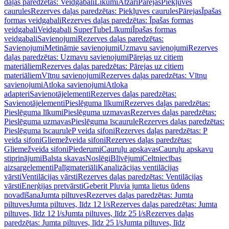
daļas paredzētas: Veidgabali
Līkumi
Atzari
Pārejas
Piekļuves
caurules
Rezerves daļas paredzētas: Piekļuves caurules
Pārejas
Īpašas
formas veidgabali
Rezerves daļas paredzētas: Īpašas formas
veidgabali
Veidgabali SuperTube
Līkumi
Īpašas formas
veidgabali
Savienojumi
Rezerves daļas paredzētas:
Savienojumi
Metināmie savienojumi
Uzmavu savienojumi
Rezerves
daļas paredzētas: Uzmavu savienojumi
Pārejas uz citiem
materiāliem
Rezerves daļas paredzētas: Pārejas uz citiem
materiāliem
Vītņu savienojumi
Rezerves daļas paredzētas: Vītņu
savienojumi
Atloka savienojumi
Atloka
adapteri
Savienotājelementi
Rezerves daļas paredzētas:
Savienotājelementi
Pieslēguma līkumi
Rezerves daļas paredzētas:
Pieslēguma līkumi
Pieslēguma uzmavas
Rezerves daļas paredzētas:
Pieslēguma uzmavas
Pieslēguma īscaurule
Rezerves daļas paredzētas:
Pieslēguma īscaurule
P veida sifoni
Rezerves daļas paredzētas: P
veida sifoni
Gliemežveida sifoni
Rezerves daļas paredzētas:
Gliemežveida sifoni
Piederumi
Cauruļu apskavas
Cauruļu apskavu
stiprinājumi
Balsta skavas
Noslēgi
Blīvējumi
Celtniecības
aizsargelementi
Palīgmateriāli
Kanalizācijas ventilācijas
vārsti
Ventilācijas vārsti
Rezerves daļas paredzētas: Ventilācijas
vārsti
Enerģijas pretvārsti
Geberit Pluvia jumta lietus ūdens
novadīšana
Jumta piltuves
Rezerves daļas paredzētas: Jumta
piltuves
Jumta piltuves, līdz 12 l/s
Rezerves daļas paredzētas: Jumta
piltuves, līdz 12 l/s
Jumta piltuves, līdz 25 l/s
Rezerves daļas
paredzētas: Jumta piltuves, līdz 25 l/s
Jumta piltuves, līdz