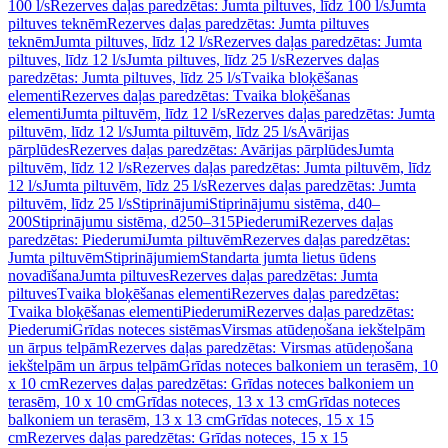
100 l/s
Rezerves daļas paredzētas: Jumta piltuves, līdz 100 l/s
Jumta
piltuves teknēm
Rezerves daļas paredzētas: Jumta piltuves
teknēm
Jumta piltuves, līdz 12 l/s
Rezerves daļas paredzētas: Jumta
piltuves, līdz 12 l/s
Jumta piltuves, līdz 25 l/s
Rezerves daļas
paredzētas: Jumta piltuves, līdz 25 l/s
Tvaika bloķēšanas
elementi
Rezerves daļas paredzētas: Tvaika bloķēšanas
elementi
Jumta piltuvēm, līdz 12 l/s
Rezerves daļas paredzētas: Jumta
piltuvēm, līdz 12 l/s
Jumta piltuvēm, līdz 25 l/s
Avārijas
pārplūdes
Rezerves daļas paredzētas: Avārijas pārplūdes
Jumta
piltuvēm, līdz 12 l/s
Rezerves daļas paredzētas: Jumta piltuvēm, līdz
12 l/s
Jumta piltuvēm, līdz 25 l/s
Rezerves daļas paredzētas: Jumta
piltuvēm, līdz 25 l/s
Stiprinājumi
Stiprinājumu sistēma, d40–
200
Stiprinājumu sistēma, d250–315
Piederumi
Rezerves daļas
paredzētas: Piederumi
Jumta piltuvēm
Rezerves daļas paredzētas:
Jumta piltuvēm
Stiprinājumiem
Standarta jumta lietus ūdens
novadīšana
Jumta piltuves
Rezerves daļas paredzētas: Jumta
piltuves
Tvaika bloķēšanas elementi
Rezerves daļas paredzētas:
Tvaika bloķēšanas elementi
Piederumi
Rezerves daļas paredzētas:
Piederumi
Grīdas noteces sistēmas
Virsmas atūdeņošana iekštelpām
un ārpus telpām
Rezerves daļas paredzētas: Virsmas atūdeņošana
iekštelpām un ārpus telpām
Grīdas noteces balkoniem un terasēm, 10
x 10 cm
Rezerves daļas paredzētas: Grīdas noteces balkoniem un
terasēm, 10 x 10 cm
Grīdas noteces, 13 x 13 cm
Grīdas noteces
balkoniem un terasēm, 13 x 13 cm
Grīdas noteces, 15 x 15
cm
Rezerves daļas paredzētas: Grīdas noteces, 15 x 15