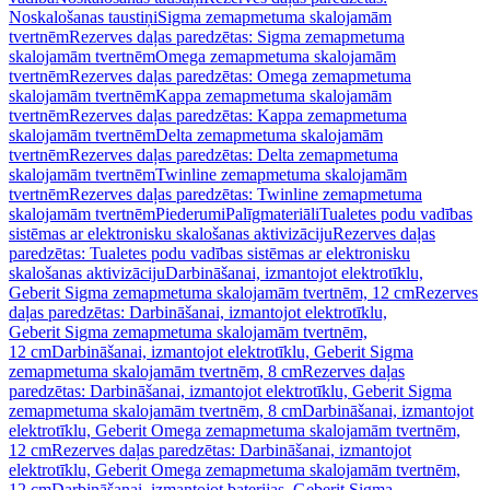
Noskalošanas taustiņi
Sigma zemapmetuma skalojamām
tvertnēm
Rezerves daļas paredzētas: Sigma zemapmetuma
skalojamām tvertnēm
Omega zemapmetuma skalojamām
tvertnēm
Rezerves daļas paredzētas: Omega zemapmetuma
skalojamām tvertnēm
Kappa zemapmetuma skalojamām
tvertnēm
Rezerves daļas paredzētas: Kappa zemapmetuma
skalojamām tvertnēm
Delta zemapmetuma skalojamām
tvertnēm
Rezerves daļas paredzētas: Delta zemapmetuma
skalojamām tvertnēm
Twinline zemapmetuma skalojamām
tvertnēm
Rezerves daļas paredzētas: Twinline zemapmetuma
skalojamām tvertnēm
Piederumi
Palīgmateriāli
Tualetes podu vadības
sistēmas ar elektronisku skalošanas aktivizāciju
Rezerves daļas
paredzētas: Tualetes podu vadības sistēmas ar elektronisku
skalošanas aktivizāciju
Darbināšanai, izmantojot elektrotīklu,
Geberit Sigma zemapmetuma skalojamām tvertnēm, 12 cm
Rezerves
daļas paredzētas: Darbināšanai, izmantojot elektrotīklu,
Geberit Sigma zemapmetuma skalojamām tvertnēm,
12 cm
Darbināšanai, izmantojot elektrotīklu, Geberit Sigma
zemapmetuma skalojamām tvertnēm, 8 cm
Rezerves daļas
paredzētas: Darbināšanai, izmantojot elektrotīklu, Geberit Sigma
zemapmetuma skalojamām tvertnēm, 8 cm
Darbināšanai, izmantojot
elektrotīklu, Geberit Omega zemapmetuma skalojamām tvertnēm,
12 cm
Rezerves daļas paredzētas: Darbināšanai, izmantojot
elektrotīklu, Geberit Omega zemapmetuma skalojamām tvertnēm,
12 cm
Darbināšanai, izmantojot baterijas, Geberit Sigma