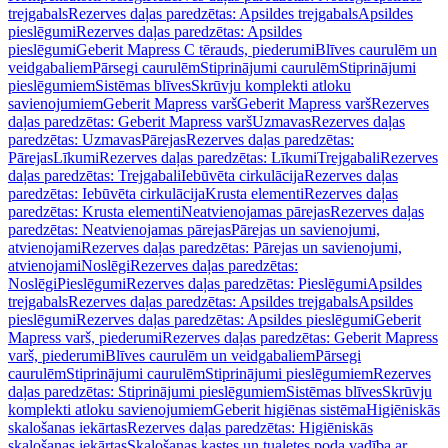
trejgabals
Rezerves daļas paredzētas: Apsildes trejgabals
Apsildes
pieslēgumi
Rezerves daļas paredzētas: Apsildes
pieslēgumi
Geberit Mapress C tērauds, piederumi
Blīves caurulēm un
veidgabaliem
Pārsegi caurulēm
Stiprinājumi caurulēm
Stiprinājumi
pieslēgumiem
Sistēmas blīves
Skrūvju komplekti atloku
savienojumiem
Geberit Mapress varš
Geberit Mapress varš
Rezerves
daļas paredzētas: Geberit Mapress varš
Uzmavas
Rezerves daļas
paredzētas: Uzmavas
Pārejas
Rezerves daļas paredzētas:
Pārejas
Līkumi
Rezerves daļas paredzētas: Līkumi
Trejgabali
Rezerves
daļas paredzētas: Trejgabali
Iebūvēta cirkulācija
Rezerves daļas
paredzētas: Iebūvēta cirkulācija
Krusta elementi
Rezerves daļas
paredzētas: Krusta elementi
Neatvienojamas pārejas
Rezerves daļas
paredzētas: Neatvienojamas pārejas
Pārejas un savienojumi,
atvienojami
Rezerves daļas paredzētas: Pārejas un savienojumi,
atvienojami
Noslēgi
Rezerves daļas paredzētas:
Noslēgi
Pieslēgumi
Rezerves daļas paredzētas: Pieslēgumi
Apsildes
trejgabals
Rezerves daļas paredzētas: Apsildes trejgabals
Apsildes
pieslēgumi
Rezerves daļas paredzētas: Apsildes pieslēgumi
Geberit
Mapress varš, piederumi
Rezerves daļas paredzētas: Geberit Mapress
varš, piederumi
Blīves caurulēm un veidgabaliem
Pārsegi
caurulēm
Stiprinājumi caurulēm
Stiprinājumi pieslēgumiem
Rezerves
daļas paredzētas: Stiprinājumi pieslēgumiem
Sistēmas blīves
Skrūvju
komplekti atloku savienojumiem
Geberit higiēnas sistēma
Higiēniskās
skalošanas iekārtas
Rezerves daļas paredzētas: Higiēniskās
skalošanas iekārtas
Skalošanas kastes un tualetes poda vadība ar