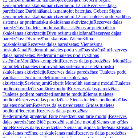
zemapmetuma skalojamām tvertnēm, 12 cm
Rezerves daļas
paredzētas: Darbināšanai, izmantojot baterijas, Geberit Sigma
zemapmetuma skalojamām tvertnēm, 12 cm
Tualetes podu vadības
sistēmas ar pneimatisku skalošanas aktivizāciju
Rezerves daļas
paredzētas: Tualetes podu vadības sistēmas ar pneimatisku
skalošanas aktivizāciju
Divu režīmu skalošanai
Rezerves daļas
paredzētas: Divu režīmu skalošanai
Vienrežīma
noskalošanai
Rezerves daļas paredzētas: Vienrežīma
noskalošanai
Piederumi tualetes podu vadības sistēmām
Rezerves
daļas paredzētas: Piederumi tualetes podu vadības
sistēmām
Montāžas komplekti
Rezerves daļas paredzētas: Montāžas
komplekti
Tualetes podu vadības sistēmām ar elektronisku
skalošanas aktivizāciju
Rezerves daļas paredzētas: Tualetes podu
vadības sistēmām ar elektronisku skalošanas
aktivizāciju
Savienojumi
Geberit Monolith sanitārie moduļi
Tualetes
podiem paredzēti sanitārie moduļi
Rezerves daļas paredzētas:
Tualetes podiem paredzēti sanitārie moduļi
Sienas tualetes
podiem
Rezerves daļas paredzētas: Sienas tualetes podiem
Grīdas
tualetes podiem
Rezerves daļas paredzētas: Grīdas tualetes
podiem
Piederumi
Rezerves daļas paredzētas:
Piederumi
Palīgmateriāli
Bidē paredzēti sanitārie moduļi
Rezerves
daļas paredzētas: Bidē paredzēti sanitārie moduļi
Sienas un grīdas
bidē
Rezerves daļas paredzētas: Sienas un grīdas bidē
Pisuārs
Pisuāri,
skalošanas režīms, ar skalošanas malu
Rezerves daļas paredzētas: