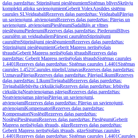
daļas paredzētas: Stiprinājumi pieslēgumiem
Sistēmas blīves
Skrūvju
komplekti atloku savienojumiem
Geberit Volex
Apsildes sistēmu
caurules SL
Veidgabali
Rezerves daļas paredzētas: Veidgabali
Pārejas
un savienojumi, atvienojami
Rezerves daļas paredzētas: Pārejas un
savienojumi, atvienojami
Pieslēgumi
Sadalītājs ar vītnes
pieslēgumu
Piederumi
Rezerves daļas paredzētas: Piederumi
Blīves
caurulēm un veidgabaliem
Pārsegi caurulēm
Stiprinājumi
caurulēm
Stiprinājumi pieslēgumiem
Rezerves daļas paredzētas:
Stiprinājumi pieslēgumiem
Geberit Mapress nerūsējošais
tērauds
Geberit Mapress nerūsējošais tērauds
Rezerves daļas
paredzētas: Geberit Mapress nerūsējošais tērauds
Sistēmas caurules
1.4401
Rezerves daļas paredzētas: Sistēmas caurules 1.4401
Sistēmas
caurules 1.4521
Caurules nipelis
Uzmavas
Rezerves daļas paredzētas:
Uzmavas
Pārejas
Rezerves daļas paredzētas: Pārejas
Līkumi
Rezerves
daļas paredzētas: Līkumi
Trejgabali
Rezerves daļas paredzētas:
Trejgabali
Iebūvēta cirkulācija
Rezerves daļas paredzētas: Iebūvēta
cirkulācija
Neatvienojamas pārejas
Rezerves daļas paredzētas:
Neatvienojamas pārejas
Pārejas un savienojumi,
atvienojami
Rezerves daļas paredzētas: Pārejas un savienojumi,
atvienojami
Kompensatori
Rezerves daļas paredzētas:
Kompensatori
Noslēgi
Rezerves daļas paredzētas:
Noslēgi
Pieslēgumi
Rezerves daļas paredzētas: Pieslēgumi
Geberit
Mapress nerūsējošais tērauds, gāze
Rezerves daļas paredzētas:
Geberit Mapress nerūsējošais tērauds, gāze
Sistēmas caurules
1.4401
Rezerves daļas paredzētas: Sistēmas caurules 1.4401
Caurules