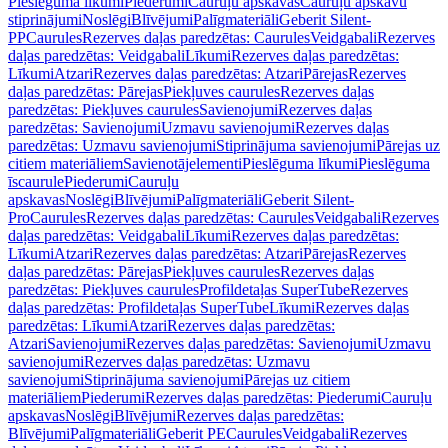
Pieslēguma līkumi
Piederumi
Cauruļu apskavas
Cauruļu apskavu
stiprinājumi
Noslēgi
Blīvējumi
Palīgmateriāli
Geberit Silent-
PP
Caurules
Rezerves daļas paredzētas: Caurules
Veidgabali
Rezerves
daļas paredzētas: Veidgabali
Līkumi
Rezerves daļas paredzētas:
Līkumi
Atzari
Rezerves daļas paredzētas: Atzari
Pārejas
Rezerves
daļas paredzētas: Pārejas
Piekļuves caurules
Rezerves daļas
paredzētas: Piekļuves caurules
Savienojumi
Rezerves daļas
paredzētas: Savienojumi
Uzmavu savienojumi
Rezerves daļas
paredzētas: Uzmavu savienojumi
Stiprinājuma savienojumi
Pārejas uz
citiem materiāliem
Savienotājelementi
Pieslēguma līkumi
Pieslēguma
īscaurule
Piederumi
Cauruļu
apskavas
Noslēgi
Blīvējumi
Palīgmateriāli
Geberit Silent-
Pro
Caurules
Rezerves daļas paredzētas: Caurules
Veidgabali
Rezerves
daļas paredzētas: Veidgabali
Līkumi
Rezerves daļas paredzētas:
Līkumi
Atzari
Rezerves daļas paredzētas: Atzari
Pārejas
Rezerves
daļas paredzētas: Pārejas
Piekļuves caurules
Rezerves daļas
paredzētas: Piekļuves caurules
Profildetaļas SuperTube
Rezerves
daļas paredzētas: Profildetaļas SuperTube
Līkumi
Rezerves daļas
paredzētas: Līkumi
Atzari
Rezerves daļas paredzētas:
Atzari
Savienojumi
Rezerves daļas paredzētas: Savienojumi
Uzmavu
savienojumi
Rezerves daļas paredzētas: Uzmavu
savienojumi
Stiprinājuma savienojumi
Pārejas uz citiem
materiāliem
Piederumi
Rezerves daļas paredzētas: Piederumi
Cauruļu
apskavas
Noslēgi
Blīvējumi
Rezerves daļas paredzētas:
Blīvējumi
Palīgmateriāli
Geberit PE
Caurules
Veidgabali
Rezerves