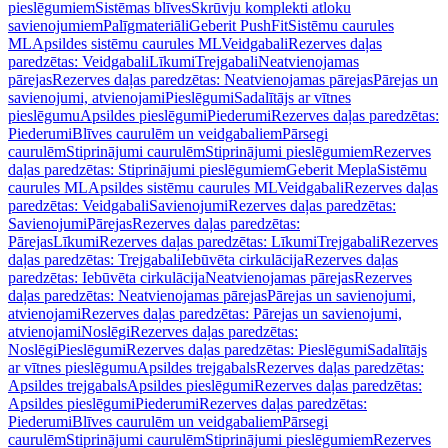
pieslēgumiem
Sistēmas blīves
Skrūvju komplekti atloku
savienojumiem
Palīgmateriāli
Geberit PushFit
Sistēmu caurules
ML
Apsildes sistēmu caurules ML
Veidgabali
Rezerves daļas
paredzētas: Veidgabali
Līkumi
Trejgabali
Neatvienojamas
pārejas
Rezerves daļas paredzētas: Neatvienojamas pārejas
Pārejas un
savienojumi, atvienojami
Pieslēgumi
Sadalītājs ar vītnes
pieslēgumu
Apsildes pieslēgumi
Piederumi
Rezerves daļas paredzētas:
Piederumi
Blīves caurulēm un veidgabaliem
Pārsegi
caurulēm
Stiprinājumi caurulēm
Stiprinājumi pieslēgumiem
Rezerves
daļas paredzētas: Stiprinājumi pieslēgumiem
Geberit Mepla
Sistēmu
caurules ML
Apsildes sistēmu caurules ML
Veidgabali
Rezerves daļas
paredzētas: Veidgabali
Savienojumi
Rezerves daļas paredzētas:
Savienojumi
Pārejas
Rezerves daļas paredzētas:
Pārejas
Līkumi
Rezerves daļas paredzētas: Līkumi
Trejgabali
Rezerves
daļas paredzētas: Trejgabali
Iebūvēta cirkulācija
Rezerves daļas
paredzētas: Iebūvēta cirkulācija
Neatvienojamas pārejas
Rezerves
daļas paredzētas: Neatvienojamas pārejas
Pārejas un savienojumi,
atvienojami
Rezerves daļas paredzētas: Pārejas un savienojumi,
atvienojami
Noslēgi
Rezerves daļas paredzētas:
Noslēgi
Pieslēgumi
Rezerves daļas paredzētas: Pieslēgumi
Sadalītājs
ar vītnes pieslēgumu
Apsildes trejgabals
Rezerves daļas paredzētas:
Apsildes trejgabals
Apsildes pieslēgumi
Rezerves daļas paredzētas:
Apsildes pieslēgumi
Piederumi
Rezerves daļas paredzētas:
Piederumi
Blīves caurulēm un veidgabaliem
Pārsegi
caurulēm
Stiprinājumi caurulēm
Stiprinājumi pieslēgumiem
Rezerves