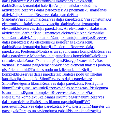
daļas paredzētas: Ar elektronisku skalošanas aktivizāciju,
darbināšana, izmantojot baterijas
Ar pneimatisku skalošanas
aktivizāciju
Rezerves daļas paredzētas: Ar pneimatisku skalošanas
aktivizāciju
Standarta
Rezerves daļas paredzētas:
Standarta
Virsapmetuma
Rezerves daļas paredzētas: Virsapmetuma
Ar
elektronisku skalošanas aktivizāciju, darbināšana, izmantojot
elektrotīklu
Rezerves daļas paredzētas: Ar elektronisku skalošanas
aktivizāciju, darbināšana, izmantojot elektrotīklu
Ar elektronisku
skalošanas aktivizāciju, darbināšana, izmantojot baterijas
Rezerves
daļas paredzētas: Ar elektronisku skalošanas aktivizāciju,
darbināšana, izmantojot baterijas
Piederumi
Rezerves daļas
paredzētas: Piederumi
Montāžas un atjaunošanas komplekti
Rezerves
daļas paredzētas: Montāžas un atjaunošanas komplekti
Skalošanas
caurules, skalošanas līkumi un pārejas
Pārsegplāksnes
Iebūvētas
vadības
Lietošanas palīgelementi
Savienotājelementi tualetes podiem,
pisuāriem un bidē
Tualetes podu un izlietņu kanalizācijas
komplekti
Rezerves daļas paredzētas: Tualetes podu un izlietņu
kanalizācijas komplekti
Sifoni
Rezerves daļas paredzētas:
Sifoni
Pieslēguma līkumi
Rezerves daļas paredzētas: Pieslēguma
līkumi
Pieslēguma īscaurule
Rezerves daļas paredzētas: Pieslēguma
īscaurule
Pieslēguma komplekti
Rezerves daļas paredzētas:
Pieslēguma komplekti
Skalošanas līkumu pagarinājumi
Rezerves
daļas paredzētas: Skalošanas līkumu pagarinājumi
PVC
pieslēgumi
Rezerves daļas paredzētas: PVC pieslēgumi
Manšetes un
pārsegvāki
Pārejas un savienojuma gabali
Pisuāru kanalizācijas