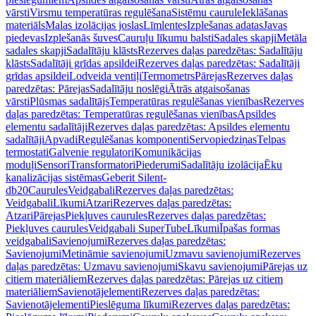
vārsti
Virsmu temperatūras regulēšana
Sistēmu caurule
Ieklāšanas
materiāls
Malas izolācijas joslas
Līmlentes
Izplešanas adatas
Javas
piedevas
Izplešanās šuves
Cauruļu līkumu balsti
Sadales skapji
Metāla
sadales skapji
Sadalītāju klāsts
Rezerves daļas paredzētas: Sadalītāju
klāsts
Sadalītāji grīdas apsildei
Rezerves daļas paredzētas: Sadalītāji
grīdas apsildei
Lodveida ventiļi
Termometrs
Pārejas
Rezerves daļas
paredzētas: Pārejas
Sadalītāju noslēgi
Ātrās atgaisošanas
vārsti
Plūsmas sadalītājs
Temperatūras regulēšanas vienības
Rezerves
daļas paredzētas: Temperatūras regulēšanas vienības
Apsildes
elementu sadalītāji
Rezerves daļas paredzētas: Apsildes elementu
sadalītāji
Apvadi
Regulēšanas komponenti
Servopiedziņas
Telpas
termostati
Galvenie regulatori
Komunikācijas
moduļi
Sensori
Transformatori
Piederumi
Sadalītāju izolācija
Ēku
kanalizācijas sistēmas
Geberit Silent-
db20
Caurules
Veidgabali
Rezerves daļas paredzētas:
Veidgabali
Līkumi
Atzari
Rezerves daļas paredzētas:
Atzari
Pārejas
Piekļuves caurules
Rezerves daļas paredzētas:
Piekļuves caurules
Veidgabali SuperTube
Līkumi
Īpašas formas
veidgabali
Savienojumi
Rezerves daļas paredzētas:
Savienojumi
Metināmie savienojumi
Uzmavu savienojumi
Rezerves
daļas paredzētas: Uzmavu savienojumi
Skavu savienojumi
Pārejas uz
citiem materiāliem
Rezerves daļas paredzētas: Pārejas uz citiem
materiāliem
Savienotājelementi
Rezerves daļas paredzētas:
Savienotājelementi
Pieslēguma līkumi
Rezerves daļas paredzētas: