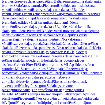
tvertnes
Rezerves daļas paredzētas: Delta zemapmetuma skalojamās
tvertnes
Skalošanas caurules
Piederumi
Uzpildes un noskalošanas
vārsti
Uzpildes vārsti
Rezerves daļas paredzētas: Uzpildes
vārsti
Uzpildes vārsti zemapmetuma skalojamām tvertnēm
Rezerves
daļas paredzētas: Uzpildes vārsti zemapmetuma skalojamām
tvertnēm
Uzpildes vārsti keramikas skalojamā ūdens
tvertnēm
Rezerves daļas paredzētas: Uzpildes vārsti keramikas
skalojamā ūdens tvertnēm
Uzpildes vārsti universālajām skalojamā
ūdens tvertnēm
Rezerves daļas paredzētas: Uzpildes vārsti
universālajām skalojamā ūdens tvertnēm
Noskalošanas
vārsti
Rezerves daļas paredzētas: Noskalošanas vārsti
Divu režīmu
skalošana
Rezerves daļas paredzētas: Divu režīmu skalošana
Iekšējo
detaļu komplekti
Rezerves daļas paredzētas: Iekšējo detaļu
komplekti
Divu režīmu skalošana
Rezerves daļas paredzētas: Divu
režīmu skalošana
Piederumi
Noskalošanas pogas
Padeves
sistēmas
Geberit FlowFit
Sistēmu caurules ML
Apsildes sistēmu
caurules ML
Sistēmu caurules SL
Veidgabali
Rezerves daļas
paredzētas: Veidgabali
Savienojumi
Pārejas
Līkumi
Trejgabali
Iebūvēta
cirkulācija
Rezerves daļas paredzētas: Iebūvēta
cirkulācija
Neatvienojamas pārejas
Pārejas un savienojumi,
atvienojami
Noslēgi
Pieslēgumi
Sadalītājs ar vītnes
pieslēgumu
Sadalītājs ar presēšanas pieslēgumu
Apsildes
trejgabals
Apsildes pārejas un savienojumi, atvienojami
Apsildes
pieslēgumi
Piederumi
Blīves caurulēm un veidgabaliem
Veidgabalu
blīvējumi
Pārsegi caurulēm
Stiprinājumi caurulēm
Stiprinājumi