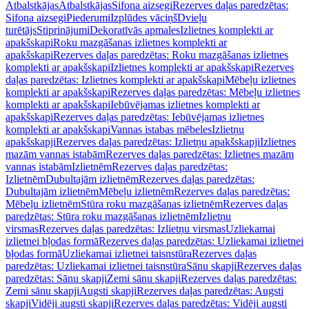
Atbalstkājas
Atbalstkājas
Sifona aizsegi
Rezerves daļas paredzētas:
Sifona aizsegi
Piederumi
Izplūdes vāciņš
Dvieļu
turētājs
Stiprinājumi
Dekoratīvās apmales
Izlietnes komplekti ar
apakšskapi
Roku mazgāšanas izlietnes komplekti ar
apakšskapi
Rezerves daļas paredzētas: Roku mazgāšanas izlietnes
komplekti ar apakšskapi
Izlietnes komplekti ar apakšskapi
Rezerves
daļas paredzētas: Izlietnes komplekti ar apakšskapi
Mēbeļu izlietnes
komplekti ar apakšskapi
Rezerves daļas paredzētas: Mēbeļu izlietnes
komplekti ar apakšskapi
Iebūvējamas izlietnes komplekti ar
apakšskapi
Rezerves daļas paredzētas: Iebūvējamas izlietnes
komplekti ar apakšskapi
Vannas istabas mēbeles
Izlietņu
apakšskapji
Rezerves daļas paredzētas: Izlietņu apakšskapji
Izlietnes
mazām vannas istabām
Rezerves daļas paredzētas: Izlietnes mazām
vannas istabām
Izlietnēm
Rezerves daļas paredzētas:
Izlietnēm
Dubultajām izlietnēm
Rezerves daļas paredzētas:
Dubultajām izlietnēm
Mēbeļu izlietnēm
Rezerves daļas paredzētas:
Mēbeļu izlietnēm
Stūra roku mazgāšanas izlietnēm
Rezerves daļas
paredzētas: Stūra roku mazgāšanas izlietnēm
Izlietņu
virsmas
Rezerves daļas paredzētas: Izlietņu virsmas
Uzliekamai
izlietnei bļodas formā
Rezerves daļas paredzētas: Uzliekamai izlietnei
bļodas formā
Uzliekamai izlietnei taisnstūra
Rezerves daļas
paredzētas: Uzliekamai izlietnei taisnstūra
Sānu skapji
Rezerves daļas
paredzētas: Sānu skapji
Zemi sānu skapji
Rezerves daļas paredzētas:
Zemi sānu skapji
Augsti skapji
Rezerves daļas paredzētas: Augsti
skapji
Vidēji augsti skapji
Rezerves daļas paredzētas: Vidēji augsti