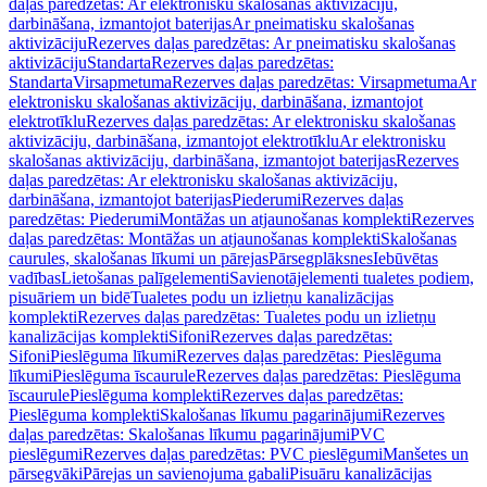
daļas paredzētas: Ar elektronisku skalošanas aktivizāciju,
darbināšana, izmantojot baterijas
Ar pneimatisku skalošanas
aktivizāciju
Rezerves daļas paredzētas: Ar pneimatisku skalošanas
aktivizāciju
Standarta
Rezerves daļas paredzētas:
Standarta
Virsapmetuma
Rezerves daļas paredzētas: Virsapmetuma
Ar
elektronisku skalošanas aktivizāciju, darbināšana, izmantojot
elektrotīklu
Rezerves daļas paredzētas: Ar elektronisku skalošanas
aktivizāciju, darbināšana, izmantojot elektrotīklu
Ar elektronisku
skalošanas aktivizāciju, darbināšana, izmantojot baterijas
Rezerves
daļas paredzētas: Ar elektronisku skalošanas aktivizāciju,
darbināšana, izmantojot baterijas
Piederumi
Rezerves daļas
paredzētas: Piederumi
Montāžas un atjaunošanas komplekti
Rezerves
daļas paredzētas: Montāžas un atjaunošanas komplekti
Skalošanas
caurules, skalošanas līkumi un pārejas
Pārsegplāksnes
Iebūvētas
vadības
Lietošanas palīgelementi
Savienotājelementi tualetes podiem,
pisuāriem un bidē
Tualetes podu un izlietņu kanalizācijas
komplekti
Rezerves daļas paredzētas: Tualetes podu un izlietņu
kanalizācijas komplekti
Sifoni
Rezerves daļas paredzētas:
Sifoni
Pieslēguma līkumi
Rezerves daļas paredzētas: Pieslēguma
līkumi
Pieslēguma īscaurule
Rezerves daļas paredzētas: Pieslēguma
īscaurule
Pieslēguma komplekti
Rezerves daļas paredzētas:
Pieslēguma komplekti
Skalošanas līkumu pagarinājumi
Rezerves
daļas paredzētas: Skalošanas līkumu pagarinājumi
PVC
pieslēgumi
Rezerves daļas paredzētas: PVC pieslēgumi
Manšetes un
pārsegvāki
Pārejas un savienojuma gabali
Pisuāru kanalizācijas