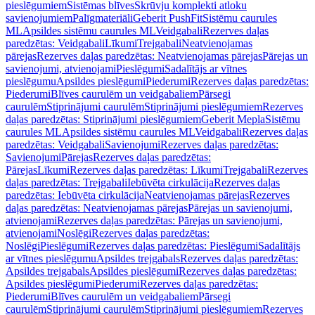
pieslēgumiem
Sistēmas blīves
Skrūvju komplekti atloku
savienojumiem
Palīgmateriāli
Geberit PushFit
Sistēmu caurules
ML
Apsildes sistēmu caurules ML
Veidgabali
Rezerves daļas
paredzētas: Veidgabali
Līkumi
Trejgabali
Neatvienojamas
pārejas
Rezerves daļas paredzētas: Neatvienojamas pārejas
Pārejas un
savienojumi, atvienojami
Pieslēgumi
Sadalītājs ar vītnes
pieslēgumu
Apsildes pieslēgumi
Piederumi
Rezerves daļas paredzētas:
Piederumi
Blīves caurulēm un veidgabaliem
Pārsegi
caurulēm
Stiprinājumi caurulēm
Stiprinājumi pieslēgumiem
Rezerves
daļas paredzētas: Stiprinājumi pieslēgumiem
Geberit Mepla
Sistēmu
caurules ML
Apsildes sistēmu caurules ML
Veidgabali
Rezerves daļas
paredzētas: Veidgabali
Savienojumi
Rezerves daļas paredzētas:
Savienojumi
Pārejas
Rezerves daļas paredzētas:
Pārejas
Līkumi
Rezerves daļas paredzētas: Līkumi
Trejgabali
Rezerves
daļas paredzētas: Trejgabali
Iebūvēta cirkulācija
Rezerves daļas
paredzētas: Iebūvēta cirkulācija
Neatvienojamas pārejas
Rezerves
daļas paredzētas: Neatvienojamas pārejas
Pārejas un savienojumi,
atvienojami
Rezerves daļas paredzētas: Pārejas un savienojumi,
atvienojami
Noslēgi
Rezerves daļas paredzētas:
Noslēgi
Pieslēgumi
Rezerves daļas paredzētas: Pieslēgumi
Sadalītājs
ar vītnes pieslēgumu
Apsildes trejgabals
Rezerves daļas paredzētas:
Apsildes trejgabals
Apsildes pieslēgumi
Rezerves daļas paredzētas:
Apsildes pieslēgumi
Piederumi
Rezerves daļas paredzētas:
Piederumi
Blīves caurulēm un veidgabaliem
Pārsegi
caurulēm
Stiprinājumi caurulēm
Stiprinājumi pieslēgumiem
Rezerves