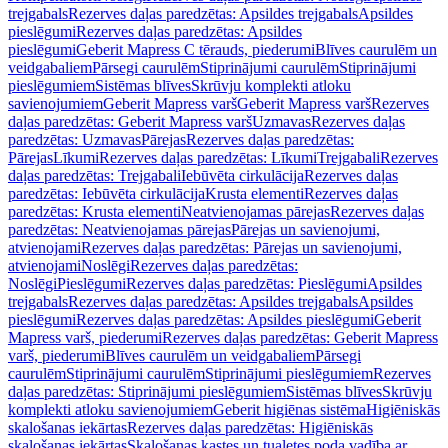
trejgabals
Rezerves daļas paredzētas: Apsildes trejgabals
Apsildes
pieslēgumi
Rezerves daļas paredzētas: Apsildes
pieslēgumi
Geberit Mapress C tērauds, piederumi
Blīves caurulēm un
veidgabaliem
Pārsegi caurulēm
Stiprinājumi caurulēm
Stiprinājumi
pieslēgumiem
Sistēmas blīves
Skrūvju komplekti atloku
savienojumiem
Geberit Mapress varš
Geberit Mapress varš
Rezerves
daļas paredzētas: Geberit Mapress varš
Uzmavas
Rezerves daļas
paredzētas: Uzmavas
Pārejas
Rezerves daļas paredzētas:
Pārejas
Līkumi
Rezerves daļas paredzētas: Līkumi
Trejgabali
Rezerves
daļas paredzētas: Trejgabali
Iebūvēta cirkulācija
Rezerves daļas
paredzētas: Iebūvēta cirkulācija
Krusta elementi
Rezerves daļas
paredzētas: Krusta elementi
Neatvienojamas pārejas
Rezerves daļas
paredzētas: Neatvienojamas pārejas
Pārejas un savienojumi,
atvienojami
Rezerves daļas paredzētas: Pārejas un savienojumi,
atvienojami
Noslēgi
Rezerves daļas paredzētas:
Noslēgi
Pieslēgumi
Rezerves daļas paredzētas: Pieslēgumi
Apsildes
trejgabals
Rezerves daļas paredzētas: Apsildes trejgabals
Apsildes
pieslēgumi
Rezerves daļas paredzētas: Apsildes pieslēgumi
Geberit
Mapress varš, piederumi
Rezerves daļas paredzētas: Geberit Mapress
varš, piederumi
Blīves caurulēm un veidgabaliem
Pārsegi
caurulēm
Stiprinājumi caurulēm
Stiprinājumi pieslēgumiem
Rezerves
daļas paredzētas: Stiprinājumi pieslēgumiem
Sistēmas blīves
Skrūvju
komplekti atloku savienojumiem
Geberit higiēnas sistēma
Higiēniskās
skalošanas iekārtas
Rezerves daļas paredzētas: Higiēniskās
skalošanas iekārtas
Skalošanas kastes un tualetes poda vadība ar