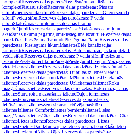
komplekti
Rezerves daļas paredzētas: Pisuāru kanalizācijas
komplekti
Pisuāru sifoni
Rezerves daļas paredzētas: Pisuāru
sifoni
Gliemežveida sifoni
Rezerves daļas paredzētas: Gliemežveida
sifoni
P veida sifoni
Rezerves daļas paredzētas: P veida
sifoni
Skalošanas cauruļu un skalošanas līkumu
pagarinājumi
Rezerves daļas paredzētas: Skalošanas cauruļu un
skalošanas līkumu pagarinājumi
Pieslēguma īscaurule
Rezerves daļas
paredzētas: Pieslēguma īscaurule
Pieslēguma līkumi
Rezerves daļas
paredzētas: Pieslēguma līkumi
Manšetes
Bidē kanalizācijas
komplekti
Rezerves daļas paredzētas: Bidē kanalizācijas komplekti
P
veida sifoni
Rezerves daļas paredzētas: P veida sifoni
Pieslēguma
īscaurule
Pieslēguma līkumi
Pārsegi
Pieslēgumi
Blīvējumi
Mazgāšanas
vieta
Izlietnes
Izlietnes
Rezerves daļas paredzētas: Izlietnes
Dubultās
izlietnes
Rezerves daļas paredzētas: Dubultās izlietnes
Mēbeļu
izlietnes
Rezerves daļas paredzētas: Mēbeļu izlietnes
Uzliekamās
izlietnes
Rezerves daļas paredzētas: Uzliekamās izlietnes
Roku
mazgāšanas izlietnes
Rezerves daļas paredzētas: Roku mazgāšanas
izlietnes
Stūra roku mazgāšanas izlietne
Daļēji iemontētās
izlietnes
Iebūvējamas izlietnes
Rezerves daļas paredzētas:
Iebūvējamas izlietnes
Zem virsmas iebūvējamas
Stūra
izlietnes
Izlietnes Comfort
Izlietnes bērniem
Izlietnes
Lielās
mazgāšanas izlietnes
Citas izlietnes
Rezerves daļas paredzētas: Citas
izlietnes
Lietās izlietnes
Rezerves daļas paredzētas: Lietās
izlietnes
Izlietnes
Daudzfunkciju izlietnes
Ģipša izlietne
Klašu telpu
izlietnes
Piederumi
Atbalstkājas
Rezerves daļas paredzētas: