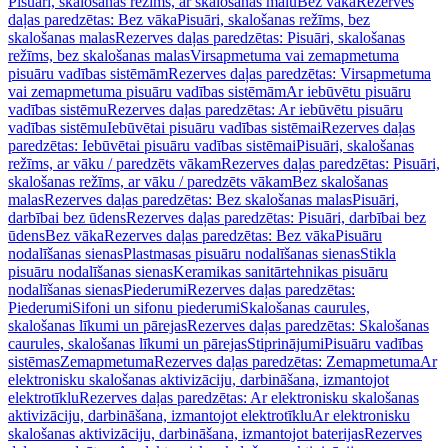
Pisuāri, skalošanas režīms, ar skalošanas malu
Bez vāka
Rezerves
daļas paredzētas: Bez vāka
Pisuāri, skalošanas režīms, bez
skalošanas malas
Rezerves daļas paredzētas: Pisuāri, skalošanas
režīms, bez skalošanas malas
Virsapmetuma vai zemapmetuma
pisuāru vadības sistēmām
Rezerves daļas paredzētas: Virsapmetuma
vai zemapmetuma pisuāru vadības sistēmām
Ar iebūvētu pisuāru
vadības sistēmu
Rezerves daļas paredzētas: Ar iebūvētu pisuāru
vadības sistēmu
Iebūvētai pisuāru vadības sistēmai
Rezerves daļas
paredzētas: Iebūvētai pisuāru vadības sistēmai
Pisuāri, skalošanas
režīms, ar vāku / paredzēts vākam
Rezerves daļas paredzētas: Pisuāri,
skalošanas režīms, ar vāku / paredzēts vākam
Bez skalošanas
malas
Rezerves daļas paredzētas: Bez skalošanas malas
Pisuāri,
darbībai bez ūdens
Rezerves daļas paredzētas: Pisuāri, darbībai bez
ūdens
Bez vāka
Rezerves daļas paredzētas: Bez vāka
Pisuāru
nodalīšanas sienas
Plastmasas pisuāru nodalīšanas sienas
Stikla
pisuāru nodalīšanas sienas
Keramikas sanitārtehnikas pisuāru
nodalīšanas sienas
Piederumi
Rezerves daļas paredzētas:
Piederumi
Sifoni un sifonu piederumi
Skalošanas caurules,
skalošanas līkumi un pārejas
Rezerves daļas paredzētas: Skalošanas
caurules, skalošanas līkumi un pārejas
Stiprinājumi
Pisuāru vadības
sistēmas
Zemapmetuma
Rezerves daļas paredzētas: Zemapmetuma
Ar
elektronisku skalošanas aktivizāciju, darbināšana, izmantojot
elektrotīklu
Rezerves daļas paredzētas: Ar elektronisku skalošanas
aktivizāciju, darbināšana, izmantojot elektrotīklu
Ar elektronisku
skalošanas aktivizāciju, darbināšana, izmantojot baterijas
Rezerves