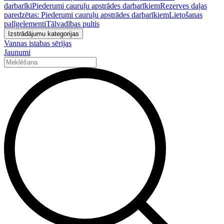
darbarīki
Piederumi cauruļu apstrādes darbarīkiem
Rezerves daļas
paredzētas: Piederumi cauruļu apstrādes darbarīkiem
Lietošanas
palīgelementi
Tālvadības pultis
Izstrādājumu kategorijas
Vannas istabas sērijas
Jaunumi