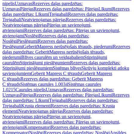
nipelis
Uzmavas
Rezerves daļas paredzētas:
Uzmavas
Pārejas
Rezerves daļas paredzētas: Pārejas
Līkumi
Rezerves
daļas paredzētas: Līkumi
Trejgabali
Rezerves daļas paredzētas:
Trejgabali
Neatvienojamas pārejas
Rezerves daļas paredzētas:
Neatvienojamas pārejas
Pārejas un savienojumi,
atvienojami
Rezerves daļas paredzētas: Pārejas un savienojumi,
atvienojami
Noslēgi
Rezerves daļas paredzētas:
Noslēgi
Pieslēgumi
Rezerves daļas paredzētas:
Pieslēgumi
GeberitMapress nerūsējošais tērauds, piederumi
Rezerves
daļas paredzētas: GeberitMapress nerūsējošais tērauds,
piederumi
Blīves caurulēm un veidgabaliem
Stiprinājumi
caurulēm
Stiprinājumi pieslēgumiem
Rezerves daļas paredzētas:
Stiprinājumi pieslēgumiem
Sistēmas blīves
Skrūvju komplekti atloku
savienojumiem
Geberit Mapress C tērauds
Geberit Mapress
C tērauds
Rezerves daļas paredzētas: Geberit Mapress
C tērauds
Sistēmas caurules 1.0034
Sistēmas caurules
1.0215
Caurules nipelis
Uzmavas
Rezerves daļas paredzētas:
Uzmavas
Pārejas
Rezerves daļas paredzētas: Pārejas
Līkumi
Rezerves
daļas paredzētas: Līkumi
Trejgabali
Rezerves daļas paredzētas:
Trejgabali
Krusta elementi
Rezerves daļas paredzētas: Krusta
elementi
Neatvienojamas pārejas
Rezerves daļas paredzētas:
Neatvienojamas pārejas
Pārejas un savienojumi,
atvienojami
Rezerves daļas paredzētas: Pārejas un savienojumi,
atvienojami
Kompensatori
Rezerves daļas paredzētas:
Kompensatori
Noslēgi
Rezerves daļas paredzētas: Noslēgi
Apsildes