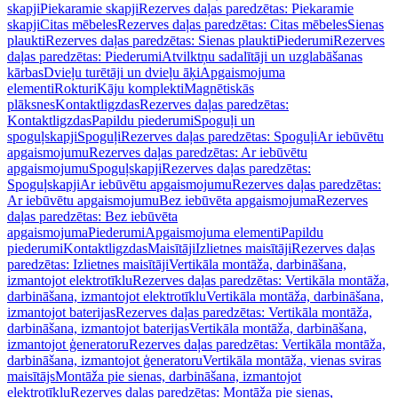
skapji
Piekaramie skapji
Rezerves daļas paredzētas: Piekaramie
skapji
Citas mēbeles
Rezerves daļas paredzētas: Citas mēbeles
Sienas
plaukti
Rezerves daļas paredzētas: Sienas plaukti
Piederumi
Rezerves
daļas paredzētas: Piederumi
Atvilktņu sadalītāji un uzglabāšanas
kārbas
Dvieļu turētāji un dvieļu āķi
Apgaismojuma
elementi
Rokturi
Kāju komplekti
Magnētiskās
plāksnes
Kontaktligzdas
Rezerves daļas paredzētas:
Kontaktligzdas
Papildu piederumi
Spoguļi un
spoguļskapji
Spoguļi
Rezerves daļas paredzētas: Spoguļi
Ar iebūvētu
apgaismojumu
Rezerves daļas paredzētas: Ar iebūvētu
apgaismojumu
Spoguļskapji
Rezerves daļas paredzētas:
Spoguļskapji
Ar iebūvētu apgaismojumu
Rezerves daļas paredzētas:
Ar iebūvētu apgaismojumu
Bez iebūvēta apgaismojuma
Rezerves
daļas paredzētas: Bez iebūvēta
apgaismojuma
Piederumi
Apgaismojuma elementi
Papildu
piederumi
Kontaktligzdas
Maisītāji
Izlietnes maisītāji
Rezerves daļas
paredzētas: Izlietnes maisītāji
Vertikāla montāža, darbināšana,
izmantojot elektrotīklu
Rezerves daļas paredzētas: Vertikāla montāža,
darbināšana, izmantojot elektrotīklu
Vertikāla montāža, darbināšana,
izmantojot baterijas
Rezerves daļas paredzētas: Vertikāla montāža,
darbināšana, izmantojot baterijas
Vertikāla montāža, darbināšana,
izmantojot ģeneratoru
Rezerves daļas paredzētas: Vertikāla montāža,
darbināšana, izmantojot ģeneratoru
Vertikāla montāža, vienas sviras
maisītājs
Montāža pie sienas, darbināšana, izmantojot
elektrotīklu
Rezerves daļas paredzētas: Montāža pie sienas,