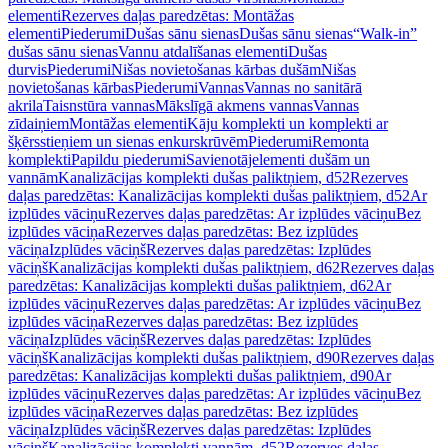
elementi
Rezerves daļas paredzētas: Montāžas
elementi
Piederumi
Dušas sānu sienas
Dušas sānu sienas
“Walk-in”
dušas sānu sienas
Vannu atdalīšanas elementi
Dušas
durvis
Piederumi
Nišas novietošanas kārbas dušām
Nišas
novietošanas kārbas
Piederumi
Vannas
Vannas no sanitārā
akrila
Taisnstūra vannas
Mākslīgā akmens vannas
Vannas
zīdaiņiem
Montāžas elementi
Kāju komplekti un komplekti ar
šķērsstieņiem un sienas enkurskrūvēm
Piederumi
Remonta
komplekti
Papildu piederumi
Savienotājelementi dušām un
vannām
Kanalizācijas komplekti dušas paliktņiem, d52
Rezerves
daļas paredzētas: Kanalizācijas komplekti dušas paliktņiem, d52
Ar
izplūdes vāciņu
Rezerves daļas paredzētas: Ar izplūdes vāciņu
Bez
izplūdes vāciņa
Rezerves daļas paredzētas: Bez izplūdes
vāciņa
Izplūdes vāciņš
Rezerves daļas paredzētas: Izplūdes
vāciņš
Kanalizācijas komplekti dušas paliktņiem, d62
Rezerves daļas
paredzētas: Kanalizācijas komplekti dušas paliktņiem, d62
Ar
izplūdes vāciņu
Rezerves daļas paredzētas: Ar izplūdes vāciņu
Bez
izplūdes vāciņa
Rezerves daļas paredzētas: Bez izplūdes
vāciņa
Izplūdes vāciņš
Rezerves daļas paredzētas: Izplūdes
vāciņš
Kanalizācijas komplekti dušas paliktņiem, d90
Rezerves daļas
paredzētas: Kanalizācijas komplekti dušas paliktņiem, d90
Ar
izplūdes vāciņu
Rezerves daļas paredzētas: Ar izplūdes vāciņu
Bez
izplūdes vāciņa
Rezerves daļas paredzētas: Bez izplūdes
vāciņa
Izplūdes vāciņš
Rezerves daļas paredzētas: Izplūdes
vāciņš
Kanalizācijas komplekti vannām, d52
Rezerves daļas