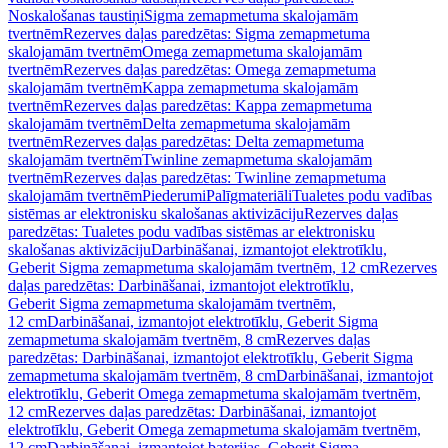
Noskalošanas taustiņi
Sigma zemapmetuma skalojamām
tvertnēm
Rezerves daļas paredzētas: Sigma zemapmetuma
skalojamām tvertnēm
Omega zemapmetuma skalojamām
tvertnēm
Rezerves daļas paredzētas: Omega zemapmetuma
skalojamām tvertnēm
Kappa zemapmetuma skalojamām
tvertnēm
Rezerves daļas paredzētas: Kappa zemapmetuma
skalojamām tvertnēm
Delta zemapmetuma skalojamām
tvertnēm
Rezerves daļas paredzētas: Delta zemapmetuma
skalojamām tvertnēm
Twinline zemapmetuma skalojamām
tvertnēm
Rezerves daļas paredzētas: Twinline zemapmetuma
skalojamām tvertnēm
Piederumi
Palīgmateriāli
Tualetes podu vadības
sistēmas ar elektronisku skalošanas aktivizāciju
Rezerves daļas
paredzētas: Tualetes podu vadības sistēmas ar elektronisku
skalošanas aktivizāciju
Darbināšanai, izmantojot elektrotīklu,
Geberit Sigma zemapmetuma skalojamām tvertnēm, 12 cm
Rezerves
daļas paredzētas: Darbināšanai, izmantojot elektrotīklu,
Geberit Sigma zemapmetuma skalojamām tvertnēm,
12 cm
Darbināšanai, izmantojot elektrotīklu, Geberit Sigma
zemapmetuma skalojamām tvertnēm, 8 cm
Rezerves daļas
paredzētas: Darbināšanai, izmantojot elektrotīklu, Geberit Sigma
zemapmetuma skalojamām tvertnēm, 8 cm
Darbināšanai, izmantojot
elektrotīklu, Geberit Omega zemapmetuma skalojamām tvertnēm,
12 cm
Rezerves daļas paredzētas: Darbināšanai, izmantojot
elektrotīklu, Geberit Omega zemapmetuma skalojamām tvertnēm,
12 cm
Darbināšanai, izmantojot baterijas, Geberit Sigma