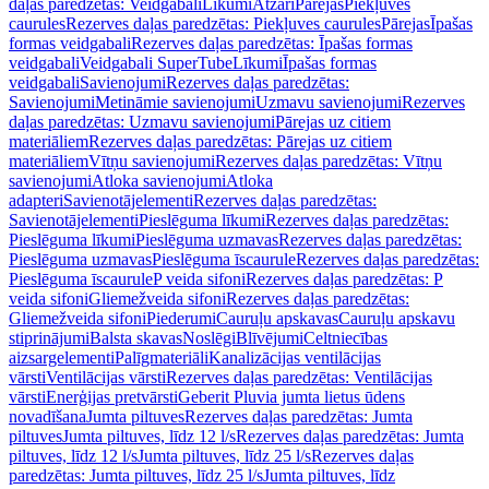
daļas paredzētas: Veidgabali
Līkumi
Atzari
Pārejas
Piekļuves
caurules
Rezerves daļas paredzētas: Piekļuves caurules
Pārejas
Īpašas
formas veidgabali
Rezerves daļas paredzētas: Īpašas formas
veidgabali
Veidgabali SuperTube
Līkumi
Īpašas formas
veidgabali
Savienojumi
Rezerves daļas paredzētas:
Savienojumi
Metināmie savienojumi
Uzmavu savienojumi
Rezerves
daļas paredzētas: Uzmavu savienojumi
Pārejas uz citiem
materiāliem
Rezerves daļas paredzētas: Pārejas uz citiem
materiāliem
Vītņu savienojumi
Rezerves daļas paredzētas: Vītņu
savienojumi
Atloka savienojumi
Atloka
adapteri
Savienotājelementi
Rezerves daļas paredzētas:
Savienotājelementi
Pieslēguma līkumi
Rezerves daļas paredzētas:
Pieslēguma līkumi
Pieslēguma uzmavas
Rezerves daļas paredzētas:
Pieslēguma uzmavas
Pieslēguma īscaurule
Rezerves daļas paredzētas:
Pieslēguma īscaurule
P veida sifoni
Rezerves daļas paredzētas: P
veida sifoni
Gliemežveida sifoni
Rezerves daļas paredzētas:
Gliemežveida sifoni
Piederumi
Cauruļu apskavas
Cauruļu apskavu
stiprinājumi
Balsta skavas
Noslēgi
Blīvējumi
Celtniecības
aizsargelementi
Palīgmateriāli
Kanalizācijas ventilācijas
vārsti
Ventilācijas vārsti
Rezerves daļas paredzētas: Ventilācijas
vārsti
Enerģijas pretvārsti
Geberit Pluvia jumta lietus ūdens
novadīšana
Jumta piltuves
Rezerves daļas paredzētas: Jumta
piltuves
Jumta piltuves, līdz 12 l/s
Rezerves daļas paredzētas: Jumta
piltuves, līdz 12 l/s
Jumta piltuves, līdz 25 l/s
Rezerves daļas
paredzētas: Jumta piltuves, līdz 25 l/s
Jumta piltuves, līdz