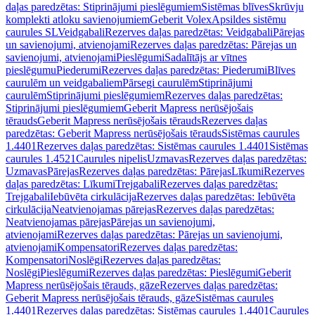
daļas paredzētas: Stiprinājumi pieslēgumiem
Sistēmas blīves
Skrūvju
komplekti atloku savienojumiem
Geberit Volex
Apsildes sistēmu
caurules SL
Veidgabali
Rezerves daļas paredzētas: Veidgabali
Pārejas
un savienojumi, atvienojami
Rezerves daļas paredzētas: Pārejas un
savienojumi, atvienojami
Pieslēgumi
Sadalītājs ar vītnes
pieslēgumu
Piederumi
Rezerves daļas paredzētas: Piederumi
Blīves
caurulēm un veidgabaliem
Pārsegi caurulēm
Stiprinājumi
caurulēm
Stiprinājumi pieslēgumiem
Rezerves daļas paredzētas:
Stiprinājumi pieslēgumiem
Geberit Mapress nerūsējošais
tērauds
Geberit Mapress nerūsējošais tērauds
Rezerves daļas
paredzētas: Geberit Mapress nerūsējošais tērauds
Sistēmas caurules
1.4401
Rezerves daļas paredzētas: Sistēmas caurules 1.4401
Sistēmas
caurules 1.4521
Caurules nipelis
Uzmavas
Rezerves daļas paredzētas:
Uzmavas
Pārejas
Rezerves daļas paredzētas: Pārejas
Līkumi
Rezerves
daļas paredzētas: Līkumi
Trejgabali
Rezerves daļas paredzētas:
Trejgabali
Iebūvēta cirkulācija
Rezerves daļas paredzētas: Iebūvēta
cirkulācija
Neatvienojamas pārejas
Rezerves daļas paredzētas:
Neatvienojamas pārejas
Pārejas un savienojumi,
atvienojami
Rezerves daļas paredzētas: Pārejas un savienojumi,
atvienojami
Kompensatori
Rezerves daļas paredzētas:
Kompensatori
Noslēgi
Rezerves daļas paredzētas:
Noslēgi
Pieslēgumi
Rezerves daļas paredzētas: Pieslēgumi
Geberit
Mapress nerūsējošais tērauds, gāze
Rezerves daļas paredzētas:
Geberit Mapress nerūsējošais tērauds, gāze
Sistēmas caurules
1.4401
Rezerves daļas paredzētas: Sistēmas caurules 1.4401
Caurules