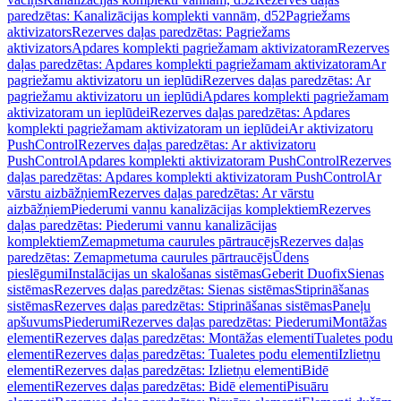
paredzētas: Kanalizācijas komplekti vannām, d52
Pagriežams
aktivizators
Rezerves daļas paredzētas: Pagriežams
aktivizators
Apdares komplekti pagriežamam aktivizatoram
Rezerves
daļas paredzētas: Apdares komplekti pagriežamam aktivizatoram
Ar
pagriežamu aktivizatoru un ieplūdi
Rezerves daļas paredzētas: Ar
pagriežamu aktivizatoru un ieplūdi
Apdares komplekti pagriežamam
aktivizatoram un ieplūdei
Rezerves daļas paredzētas: Apdares
komplekti pagriežamam aktivizatoram un ieplūdei
Ar aktivizatoru
PushControl
Rezerves daļas paredzētas: Ar aktivizatoru
PushControl
Apdares komplekti aktivizatoram PushControl
Rezerves
daļas paredzētas: Apdares komplekti aktivizatoram PushControl
Ar
vārstu aizbāžņiem
Rezerves daļas paredzētas: Ar vārstu
aizbāžņiem
Piederumi vannu kanalizācijas komplektiem
Rezerves
daļas paredzētas: Piederumi vannu kanalizācijas
komplektiem
Zemapmetuma caurules pārtraucējs
Rezerves daļas
paredzētas: Zemapmetuma caurules pārtraucējs
Ūdens
pieslēgumi
Instalācijas un skalošanas sistēmas
Geberit Duofix
Sienas
sistēmas
Rezerves daļas paredzētas: Sienas sistēmas
Stiprināšanas
sistēmas
Rezerves daļas paredzētas: Stiprināšanas sistēmas
Paneļu
apšuvums
Piederumi
Rezerves daļas paredzētas: Piederumi
Montāžas
elementi
Rezerves daļas paredzētas: Montāžas elementi
Tualetes podu
elementi
Rezerves daļas paredzētas: Tualetes podu elementi
Izlietņu
elementi
Rezerves daļas paredzētas: Izlietņu elementi
Bidē
elementi
Rezerves daļas paredzētas: Bidē elementi
Pisuāru