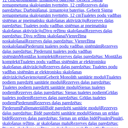
zemapmetuma skalojamām tvertnēm, 12 cm
Rezerves daļas
paredzētas: Darbināšanai, izmantojot baterijas, Geberit Sigma
zemapmetuma skalojamām tvertnēm, 12 cm
Tualetes podu vadības
sistēmas ar pneimatisku skalošanas aktivizāciju
Rezerves daļas
paredzētas: Tualetes podu vadības sistēmas ar pneimatisku
skalošanas aktivizāciju
Divu režīmu skalošanai
Rezerves daļas
paredzētas: Divu režīmu skalošanai
Vienrežīma
noskalošanai
Rezerves daļas paredzētas: Vienrežīma
noskalošanai
Piederumi tualetes podu vadības sistēmām
Rezerves
daļas paredzētas: Piederumi tualetes podu vadības
sistēmām
Montāžas komplekti
Rezerves daļas paredzētas: Montāžas
komplekti
Tualetes podu vadības sistēmām ar elektronisku
skalošanas aktivizāciju
Rezerves daļas paredzētas: Tualetes podu
vadības sistēmām ar elektronisku skalošanas
aktivizāciju
Savienojumi
Geberit Monolith sanitārie moduļi
Tualetes
podiem paredzēti sanitārie moduļi
Rezerves daļas paredzētas:
Tualetes podiem paredzēti sanitārie moduļi
Sienas tualetes
podiem
Rezerves daļas paredzētas: Sienas tualetes podiem
Grīdas
tualetes podiem
Rezerves daļas paredzētas: Grīdas tualetes
podiem
Piederumi
Rezerves daļas paredzētas:
Piederumi
Palīgmateriāli
Bidē paredzēti sanitārie moduļi
Rezerves
daļas paredzētas: Bidē paredzēti sanitārie moduļi
Sienas un grīdas
bidē
Rezerves daļas paredzētas: Sienas un grīdas bidē
Pisuārs
Pisuāri,
skalošanas režīms, ar skalošanas malu
Rezerves daļas paredzētas: