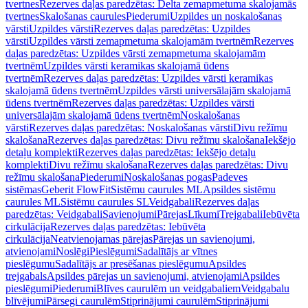
tvertnes
Rezerves daļas paredzētas: Delta zemapmetuma skalojamās
tvertnes
Skalošanas caurules
Piederumi
Uzpildes un noskalošanas
vārsti
Uzpildes vārsti
Rezerves daļas paredzētas: Uzpildes
vārsti
Uzpildes vārsti zemapmetuma skalojamām tvertnēm
Rezerves
daļas paredzētas: Uzpildes vārsti zemapmetuma skalojamām
tvertnēm
Uzpildes vārsti keramikas skalojamā ūdens
tvertnēm
Rezerves daļas paredzētas: Uzpildes vārsti keramikas
skalojamā ūdens tvertnēm
Uzpildes vārsti universālajām skalojamā
ūdens tvertnēm
Rezerves daļas paredzētas: Uzpildes vārsti
universālajām skalojamā ūdens tvertnēm
Noskalošanas
vārsti
Rezerves daļas paredzētas: Noskalošanas vārsti
Divu režīmu
skalošana
Rezerves daļas paredzētas: Divu režīmu skalošana
Iekšējo
detaļu komplekti
Rezerves daļas paredzētas: Iekšējo detaļu
komplekti
Divu režīmu skalošana
Rezerves daļas paredzētas: Divu
režīmu skalošana
Piederumi
Noskalošanas pogas
Padeves
sistēmas
Geberit FlowFit
Sistēmu caurules ML
Apsildes sistēmu
caurules ML
Sistēmu caurules SL
Veidgabali
Rezerves daļas
paredzētas: Veidgabali
Savienojumi
Pārejas
Līkumi
Trejgabali
Iebūvēta
cirkulācija
Rezerves daļas paredzētas: Iebūvēta
cirkulācija
Neatvienojamas pārejas
Pārejas un savienojumi,
atvienojami
Noslēgi
Pieslēgumi
Sadalītājs ar vītnes
pieslēgumu
Sadalītājs ar presēšanas pieslēgumu
Apsildes
trejgabals
Apsildes pārejas un savienojumi, atvienojami
Apsildes
pieslēgumi
Piederumi
Blīves caurulēm un veidgabaliem
Veidgabalu
blīvējumi
Pārsegi caurulēm
Stiprinājumi caurulēm
Stiprinājumi