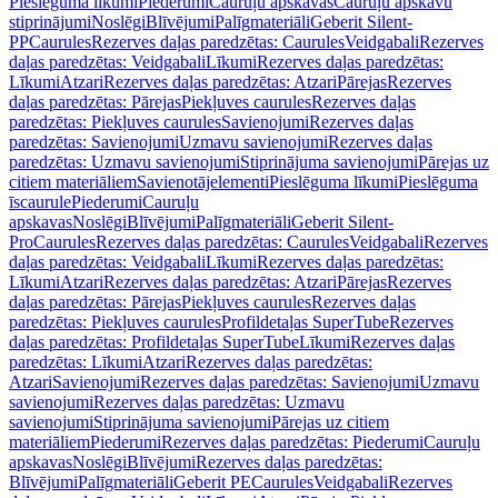
Pieslēguma līkumi
Piederumi
Cauruļu apskavas
Cauruļu apskavu
stiprinājumi
Noslēgi
Blīvējumi
Palīgmateriāli
Geberit Silent-
PP
Caurules
Rezerves daļas paredzētas: Caurules
Veidgabali
Rezerves
daļas paredzētas: Veidgabali
Līkumi
Rezerves daļas paredzētas:
Līkumi
Atzari
Rezerves daļas paredzētas: Atzari
Pārejas
Rezerves
daļas paredzētas: Pārejas
Piekļuves caurules
Rezerves daļas
paredzētas: Piekļuves caurules
Savienojumi
Rezerves daļas
paredzētas: Savienojumi
Uzmavu savienojumi
Rezerves daļas
paredzētas: Uzmavu savienojumi
Stiprinājuma savienojumi
Pārejas uz
citiem materiāliem
Savienotājelementi
Pieslēguma līkumi
Pieslēguma
īscaurule
Piederumi
Cauruļu
apskavas
Noslēgi
Blīvējumi
Palīgmateriāli
Geberit Silent-
Pro
Caurules
Rezerves daļas paredzētas: Caurules
Veidgabali
Rezerves
daļas paredzētas: Veidgabali
Līkumi
Rezerves daļas paredzētas:
Līkumi
Atzari
Rezerves daļas paredzētas: Atzari
Pārejas
Rezerves
daļas paredzētas: Pārejas
Piekļuves caurules
Rezerves daļas
paredzētas: Piekļuves caurules
Profildetaļas SuperTube
Rezerves
daļas paredzētas: Profildetaļas SuperTube
Līkumi
Rezerves daļas
paredzētas: Līkumi
Atzari
Rezerves daļas paredzētas:
Atzari
Savienojumi
Rezerves daļas paredzētas: Savienojumi
Uzmavu
savienojumi
Rezerves daļas paredzētas: Uzmavu
savienojumi
Stiprinājuma savienojumi
Pārejas uz citiem
materiāliem
Piederumi
Rezerves daļas paredzētas: Piederumi
Cauruļu
apskavas
Noslēgi
Blīvējumi
Rezerves daļas paredzētas:
Blīvējumi
Palīgmateriāli
Geberit PE
Caurules
Veidgabali
Rezerves