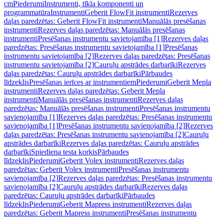
cm
Piederumi
Instrumenti, tīkla komponenti un
programmatūra
Instrumenti
Geberit FlowFit instrumenti
Rezerves
daļas paredzētas: Geberit FlowFit instrumenti
Manuālās presēšanas
instrumenti
Rezerves daļas paredzētas: Manuālās presēšanas
instrumenti
Presēšanas instrumentu savietojamība [1]
Rezerves daļas
paredzētas: Presēšanas instrumentu savietojamība [1]
Presēšanas
instrumentu savietojamība [2]
Rezerves daļas paredzētas: Presēšanas
instrumentu savietojamība [2]
Cauruļu apstrādes darbarīki
Rezerves
daļas paredzētas: Cauruļu apstrādes darbarīki
Pārbaudes
līdzeklis
Presēšanas ierīces ar instrumentiem
Piederumi
Geberit Mepla
instrumenti
Rezerves daļas paredzētas: Geberit Mepla
instrumenti
Manuālās presēšanas instrumenti
Rezerves daļas
paredzētas: Manuālās presēšanas instrumenti
Presēšanas instrumentu
savienojamība [1]
Rezerves daļas paredzētas: Presēšanas instrumentu
savienojamība [1]
Presēšanas instrumentu savienojamība [2]
Rezerves
daļas paredzētas: Presēšanas instrumentu savienojamība [2]
Cauruļu
apstrādes darbarīki
Rezerves daļas paredzētas: Cauruļu apstrādes
darbarīki
Spiediena testa korķis
Pārbaudes
līdzeklis
Piederumi
Geberit Volex instrumenti
Rezerves daļas
paredzētas: Geberit Volex instrumenti
Presēšanas instrumentu
savienojamība [2]
Rezerves daļas paredzētas: Presēšanas instrumentu
savienojamība [2]
Cauruļu apstrādes darbarīki
Rezerves daļas
paredzētas: Cauruļu apstrādes darbarīki
Pārbaudes
līdzeklis
Piederumi
Geberit Mapress instrumenti
Rezerves daļas
paredzētas: Geberit Mapress instrumenti
Presēšanas instrumentu