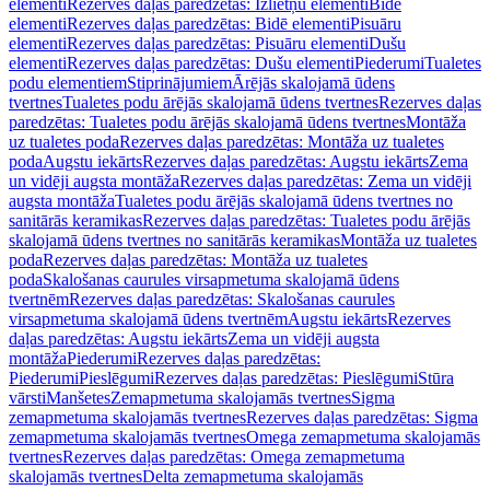
elementi
Rezerves daļas paredzētas: Izlietņu elementi
Bidē
elementi
Rezerves daļas paredzētas: Bidē elementi
Pisuāru
elementi
Rezerves daļas paredzētas: Pisuāru elementi
Dušu
elementi
Rezerves daļas paredzētas: Dušu elementi
Piederumi
Tualetes
podu elementiem
Stiprinājumiem
Ārējās skalojamā ūdens
tvertnes
Tualetes podu ārējās skalojamā ūdens tvertnes
Rezerves daļas
paredzētas: Tualetes podu ārējās skalojamā ūdens tvertnes
Montāža
uz tualetes poda
Rezerves daļas paredzētas: Montāža uz tualetes
poda
Augstu iekārts
Rezerves daļas paredzētas: Augstu iekārts
Zema
un vidēji augsta montāža
Rezerves daļas paredzētas: Zema un vidēji
augsta montāža
Tualetes podu ārējās skalojamā ūdens tvertnes no
sanitārās keramikas
Rezerves daļas paredzētas: Tualetes podu ārējās
skalojamā ūdens tvertnes no sanitārās keramikas
Montāža uz tualetes
poda
Rezerves daļas paredzētas: Montāža uz tualetes
poda
Skalošanas caurules virsapmetuma skalojamā ūdens
tvertnēm
Rezerves daļas paredzētas: Skalošanas caurules
virsapmetuma skalojamā ūdens tvertnēm
Augstu iekārts
Rezerves
daļas paredzētas: Augstu iekārts
Zema un vidēji augsta
montāža
Piederumi
Rezerves daļas paredzētas:
Piederumi
Pieslēgumi
Rezerves daļas paredzētas: Pieslēgumi
Stūra
vārsti
Manšetes
Zemapmetuma skalojamās tvertnes
Sigma
zemapmetuma skalojamās tvertnes
Rezerves daļas paredzētas: Sigma
zemapmetuma skalojamās tvertnes
Omega zemapmetuma skalojamās
tvertnes
Rezerves daļas paredzētas: Omega zemapmetuma
skalojamās tvertnes
Delta zemapmetuma skalojamās