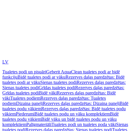
LV
Tualetes podi un pisuāri
Geberit AquaClean tualetes podi ar bidē
funkciju
Bidē tualetes podi ar vāku
Rezerves daļas paredzētas: Bidē
tualetes podi ar vāku
Sienas tualetes podi
Rezerves daļas paredzētas:
Sienas tualetes podi
Grīdas tualetes podi
Rezerves daļas paredzētas:
Grīdas tualetes podi
Bidē vāki
Rezerves daļas paredzētas: Bidē
vāki
Tualetes podiem
Rezerves daļas paredzētas: Tualetes
podiem
Dizaina paneļi
Rezerves daļas paredzētas: Dizaina paneļi
Bidē
tualetes podu vākiem
Rezerves daļas paredzētas: Bidē tualetes podu
vākiem
Piederumi
Bidē tualetes podu un vāku komplektiem
Bidē
tualetes podu vākiem
Bidē vāku un bidē tualetes podu un vāku
komplektiem
Palīgmateriāli
Tualetes podi un tualetes poda vāki
Sienas
tualetes podi
Rezerves daļas paredzētas: Sienas tualetes podi
Tualetes