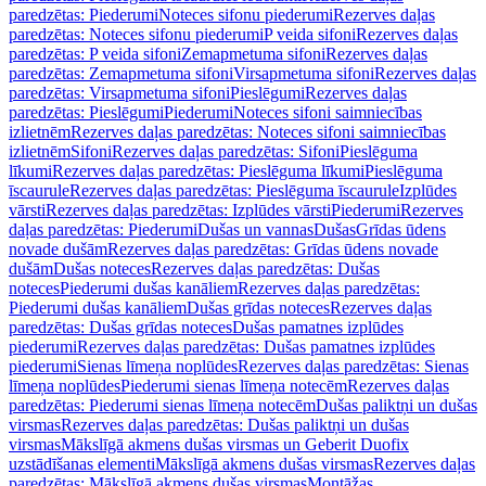
paredzētas: Piederumi
Noteces sifonu piederumi
Rezerves daļas
paredzētas: Noteces sifonu piederumi
P veida sifoni
Rezerves daļas
paredzētas: P veida sifoni
Zemapmetuma sifoni
Rezerves daļas
paredzētas: Zemapmetuma sifoni
Virsapmetuma sifoni
Rezerves daļas
paredzētas: Virsapmetuma sifoni
Pieslēgumi
Rezerves daļas
paredzētas: Pieslēgumi
Piederumi
Noteces sifoni saimniecības
izlietnēm
Rezerves daļas paredzētas: Noteces sifoni saimniecības
izlietnēm
Sifoni
Rezerves daļas paredzētas: Sifoni
Pieslēguma
līkumi
Rezerves daļas paredzētas: Pieslēguma līkumi
Pieslēguma
īscaurule
Rezerves daļas paredzētas: Pieslēguma īscaurule
Izplūdes
vārsti
Rezerves daļas paredzētas: Izplūdes vārsti
Piederumi
Rezerves
daļas paredzētas: Piederumi
Dušas un vannas
Dušas
Grīdas ūdens
novade dušām
Rezerves daļas paredzētas: Grīdas ūdens novade
dušām
Dušas noteces
Rezerves daļas paredzētas: Dušas
noteces
Piederumi dušas kanāliem
Rezerves daļas paredzētas:
Piederumi dušas kanāliem
Dušas grīdas noteces
Rezerves daļas
paredzētas: Dušas grīdas noteces
Dušas pamatnes izplūdes
piederumi
Rezerves daļas paredzētas: Dušas pamatnes izplūdes
piederumi
Sienas līmeņa noplūdes
Rezerves daļas paredzētas: Sienas
līmeņa noplūdes
Piederumi sienas līmeņa notecēm
Rezerves daļas
paredzētas: Piederumi sienas līmeņa notecēm
Dušas paliktņi un dušas
virsmas
Rezerves daļas paredzētas: Dušas paliktņi un dušas
virsmas
Mākslīgā akmens dušas virsmas un Geberit Duofix
uzstādīšanas elementi
Mākslīgā akmens dušas virsmas
Rezerves daļas
paredzētas: Mākslīgā akmens dušas virsmas
Montāžas