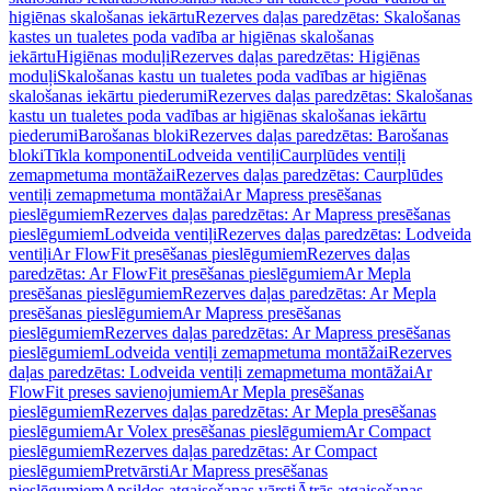
higiēnas skalošanas iekārtu
Rezerves daļas paredzētas: Skalošanas
kastes un tualetes poda vadība ar higiēnas skalošanas
iekārtu
Higiēnas moduļi
Rezerves daļas paredzētas: Higiēnas
moduļi
Skalošanas kastu un tualetes poda vadības ar higiēnas
skalošanas iekārtu piederumi
Rezerves daļas paredzētas: Skalošanas
kastu un tualetes poda vadības ar higiēnas skalošanas iekārtu
piederumi
Barošanas bloki
Rezerves daļas paredzētas: Barošanas
bloki
Tīkla komponenti
Lodveida ventiļi
Caurplūdes ventiļi
zemapmetuma montāžai
Rezerves daļas paredzētas: Caurplūdes
ventiļi zemapmetuma montāžai
Ar Mapress presēšanas
pieslēgumiem
Rezerves daļas paredzētas: Ar Mapress presēšanas
pieslēgumiem
Lodveida ventiļi
Rezerves daļas paredzētas: Lodveida
ventiļi
Ar FlowFit presēšanas pieslēgumiem
Rezerves daļas
paredzētas: Ar FlowFit presēšanas pieslēgumiem
Ar Mepla
presēšanas pieslēgumiem
Rezerves daļas paredzētas: Ar Mepla
presēšanas pieslēgumiem
Ar Mapress presēšanas
pieslēgumiem
Rezerves daļas paredzētas: Ar Mapress presēšanas
pieslēgumiem
Lodveida ventiļi zemapmetuma montāžai
Rezerves
daļas paredzētas: Lodveida ventiļi zemapmetuma montāžai
Ar
FlowFit preses savienojumiem
Ar Mepla presēšanas
pieslēgumiem
Rezerves daļas paredzētas: Ar Mepla presēšanas
pieslēgumiem
Ar Volex presēšanas pieslēgumiem
Ar Compact
pieslēgumiem
Rezerves daļas paredzētas: Ar Compact
pieslēgumiem
Pretvārsti
Ar Mapress presēšanas
pieslēgumiem
Apsildes atgaisošanas vārsti
Ātrās atgaisošanas