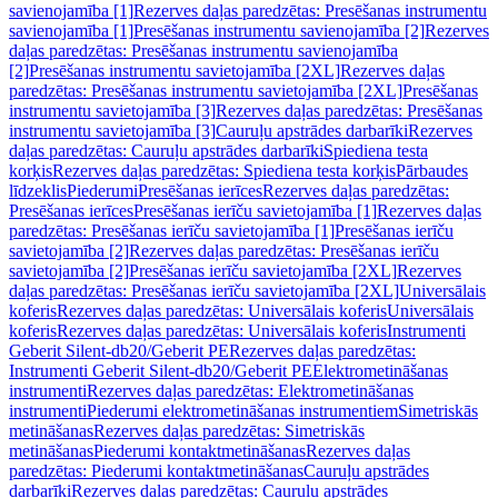
savienojamība [1]
Rezerves daļas paredzētas: Presēšanas instrumentu
savienojamība [1]
Presēšanas instrumentu savienojamība [2]
Rezerves
daļas paredzētas: Presēšanas instrumentu savienojamība
[2]
Presēšanas instrumentu savietojamība [2XL]
Rezerves daļas
paredzētas: Presēšanas instrumentu savietojamība [2XL]
Presēšanas
instrumentu savietojamība [3]
Rezerves daļas paredzētas: Presēšanas
instrumentu savietojamība [3]
Cauruļu apstrādes darbarīki
Rezerves
daļas paredzētas: Cauruļu apstrādes darbarīki
Spiediena testa
korķis
Rezerves daļas paredzētas: Spiediena testa korķis
Pārbaudes
līdzeklis
Piederumi
Presēšanas ierīces
Rezerves daļas paredzētas:
Presēšanas ierīces
Presēšanas ierīču savietojamība [1]
Rezerves daļas
paredzētas: Presēšanas ierīču savietojamība [1]
Presēšanas ierīču
savietojamība [2]
Rezerves daļas paredzētas: Presēšanas ierīču
savietojamība [2]
Presēšanas ierīču savietojamība [2XL]
Rezerves
daļas paredzētas: Presēšanas ierīču savietojamība [2XL]
Universālais
koferis
Rezerves daļas paredzētas: Universālais koferis
Universālais
koferis
Rezerves daļas paredzētas: Universālais koferis
Instrumenti
Geberit Silent-db20/Geberit PE
Rezerves daļas paredzētas:
Instrumenti Geberit Silent-db20/Geberit PE
Elektrometināšanas
instrumenti
Rezerves daļas paredzētas: Elektrometināšanas
instrumenti
Piederumi elektrometināšanas instrumentiem
Simetriskās
metināšanas
Rezerves daļas paredzētas: Simetriskās
metināšanas
Piederumi kontaktmetināšanas
Rezerves daļas
paredzētas: Piederumi kontaktmetināšanas
Cauruļu apstrādes
darbarīki
Rezerves daļas paredzētas: Cauruļu apstrādes