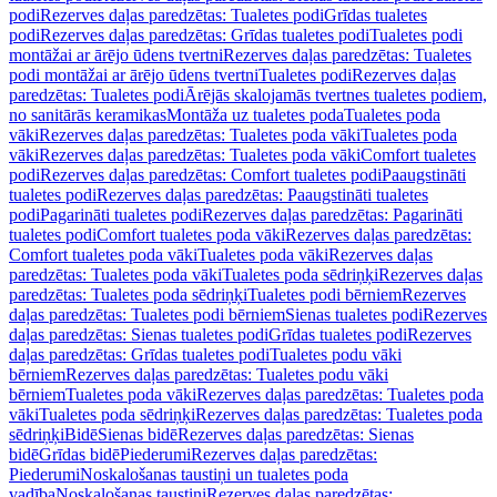
podi
Rezerves daļas paredzētas: Tualetes podi
Grīdas tualetes
podi
Rezerves daļas paredzētas: Grīdas tualetes podi
Tualetes podi
montāžai ar ārējo ūdens tvertni
Rezerves daļas paredzētas: Tualetes
podi montāžai ar ārējo ūdens tvertni
Tualetes podi
Rezerves daļas
paredzētas: Tualetes podi
Ārējās skalojamās tvertnes tualetes podiem,
no sanitārās keramikas
Montāža uz tualetes poda
Tualetes poda
vāki
Rezerves daļas paredzētas: Tualetes poda vāki
Tualetes poda
vāki
Rezerves daļas paredzētas: Tualetes poda vāki
Comfort tualetes
podi
Rezerves daļas paredzētas: Comfort tualetes podi
Paaugstināti
tualetes podi
Rezerves daļas paredzētas: Paaugstināti tualetes
podi
Pagarināti tualetes podi
Rezerves daļas paredzētas: Pagarināti
tualetes podi
Comfort tualetes poda vāki
Rezerves daļas paredzētas:
Comfort tualetes poda vāki
Tualetes poda vāki
Rezerves daļas
paredzētas: Tualetes poda vāki
Tualetes poda sēdriņķi
Rezerves daļas
paredzētas: Tualetes poda sēdriņķi
Tualetes podi bērniem
Rezerves
daļas paredzētas: Tualetes podi bērniem
Sienas tualetes podi
Rezerves
daļas paredzētas: Sienas tualetes podi
Grīdas tualetes podi
Rezerves
daļas paredzētas: Grīdas tualetes podi
Tualetes podu vāki
bērniem
Rezerves daļas paredzētas: Tualetes podu vāki
bērniem
Tualetes poda vāki
Rezerves daļas paredzētas: Tualetes poda
vāki
Tualetes poda sēdriņķi
Rezerves daļas paredzētas: Tualetes poda
sēdriņķi
Bidē
Sienas bidē
Rezerves daļas paredzētas: Sienas
bidē
Grīdas bidē
Piederumi
Rezerves daļas paredzētas:
Piederumi
Noskalošanas taustiņi un tualetes poda
vadība
Noskalošanas taustiņi
Rezerves daļas paredzētas: