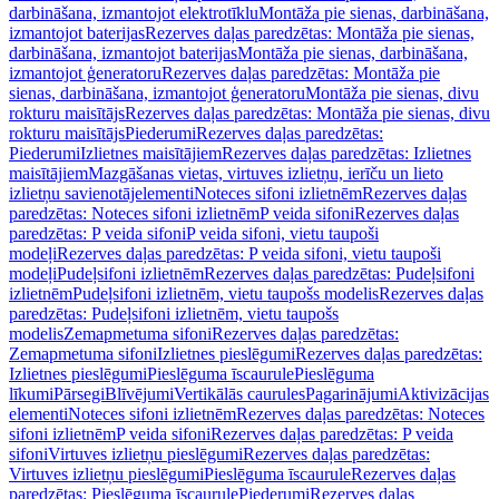
darbināšana, izmantojot elektrotīklu
Montāža pie sienas, darbināšana,
izmantojot baterijas
Rezerves daļas paredzētas: Montāža pie sienas,
darbināšana, izmantojot baterijas
Montāža pie sienas, darbināšana,
izmantojot ģeneratoru
Rezerves daļas paredzētas: Montāža pie
sienas, darbināšana, izmantojot ģeneratoru
Montāža pie sienas, divu
rokturu maisītājs
Rezerves daļas paredzētas: Montāža pie sienas, divu
rokturu maisītājs
Piederumi
Rezerves daļas paredzētas:
Piederumi
Izlietnes maisītājiem
Rezerves daļas paredzētas: Izlietnes
maisītājiem
Mazgāšanas vietas, virtuves izlietņu, ierīču un lieto
izlietņu savienotājelementi
Noteces sifoni izlietnēm
Rezerves daļas
paredzētas: Noteces sifoni izlietnēm
P veida sifoni
Rezerves daļas
paredzētas: P veida sifoni
P veida sifoni, vietu taupoši
modeļi
Rezerves daļas paredzētas: P veida sifoni, vietu taupoši
modeļi
Pudeļsifoni izlietnēm
Rezerves daļas paredzētas: Pudeļsifoni
izlietnēm
Pudeļsifoni izlietnēm, vietu taupošs modelis
Rezerves daļas
paredzētas: Pudeļsifoni izlietnēm, vietu taupošs
modelis
Zemapmetuma sifoni
Rezerves daļas paredzētas:
Zemapmetuma sifoni
Izlietnes pieslēgumi
Rezerves daļas paredzētas:
Izlietnes pieslēgumi
Pieslēguma īscaurule
Pieslēguma
līkumi
Pārsegi
Blīvējumi
Vertikālās caurules
Pagarinājumi
Aktivizācijas
elementi
Noteces sifoni izlietnēm
Rezerves daļas paredzētas: Noteces
sifoni izlietnēm
P veida sifoni
Rezerves daļas paredzētas: P veida
sifoni
Virtuves izlietņu pieslēgumi
Rezerves daļas paredzētas:
Virtuves izlietņu pieslēgumi
Pieslēguma īscaurule
Rezerves daļas
paredzētas: Pieslēguma īscaurule
Piederumi
Rezerves daļas