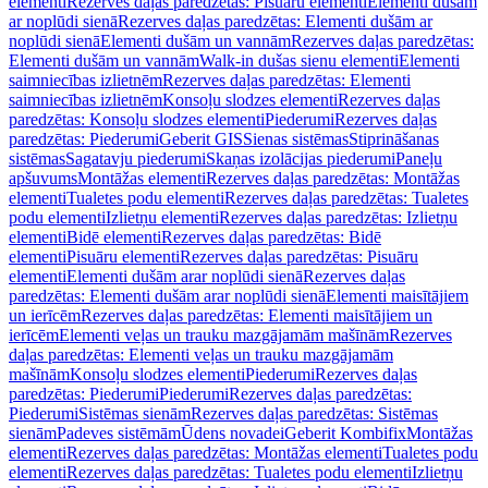
elementi
Rezerves daļas paredzētas: Pisuāru elementi
Elementi dušām
ar noplūdi sienā
Rezerves daļas paredzētas: Elementi dušām ar
noplūdi sienā
Elementi dušām un vannām
Rezerves daļas paredzētas:
Elementi dušām un vannām
Walk-in dušas sienu elementi
Elementi
saimniecības izlietnēm
Rezerves daļas paredzētas: Elementi
saimniecības izlietnēm
Konsoļu slodzes elementi
Rezerves daļas
paredzētas: Konsoļu slodzes elementi
Piederumi
Rezerves daļas
paredzētas: Piederumi
Geberit GIS
Sienas sistēmas
Stiprināšanas
sistēmas
Sagatavju piederumi
Skaņas izolācijas piederumi
Paneļu
apšuvums
Montāžas elementi
Rezerves daļas paredzētas: Montāžas
elementi
Tualetes podu elementi
Rezerves daļas paredzētas: Tualetes
podu elementi
Izlietņu elementi
Rezerves daļas paredzētas: Izlietņu
elementi
Bidē elementi
Rezerves daļas paredzētas: Bidē
elementi
Pisuāru elementi
Rezerves daļas paredzētas: Pisuāru
elementi
Elementi dušām arar noplūdi sienā
Rezerves daļas
paredzētas: Elementi dušām arar noplūdi sienā
Elementi maisītājiem
un ierīcēm
Rezerves daļas paredzētas: Elementi maisītājiem un
ierīcēm
Elementi veļas un trauku mazgājamām mašīnām
Rezerves
daļas paredzētas: Elementi veļas un trauku mazgājamām
mašīnām
Konsoļu slodzes elementi
Piederumi
Rezerves daļas
paredzētas: Piederumi
Piederumi
Rezerves daļas paredzētas:
Piederumi
Sistēmas sienām
Rezerves daļas paredzētas: Sistēmas
sienām
Padeves sistēmām
Ūdens novadei
Geberit Kombifix
Montāžas
elementi
Rezerves daļas paredzētas: Montāžas elementi
Tualetes podu
elementi
Rezerves daļas paredzētas: Tualetes podu elementi
Izlietņu