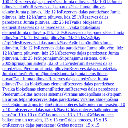
100 l/s
Rezerves daļas paredzētas: Jumta piltuves, līdz 100 l/s
Jumta
piltuves teknēm
Rezerves daļas paredzētas: Jumta piltuves
teknēm
Jumta piltuves, līdz 12 l/s
Rezerves daļas paredzētas: Jumta
piltuves, līdz 12 l/s
Jumta piltuves, līdz 25 l/s
Rezerves daļas
paredzētas: Jumta piltuves, līdz 25 l/s
Tvaika bloķēšanas
elementi
Rezerves daļas paredzētas: Tvaika bloķēšanas
elementi
Jumta piltuvēm, līdz 12 l/s
Rezerves daļas paredzētas: Jumta
piltuvēm, līdz 12 l/s
Jumta piltuvēm, līdz 25 l/s
Avārijas
pārplūdes
Rezerves daļas paredzētas: Avārijas pārplūdes
Jumta
piltuvēm, līdz 12 l/s
Rezerves daļas paredzētas: Jumta piltuvēm, līdz
12 l/s
Jumta piltuvēm, līdz 25 l/s
Rezerves daļas paredzētas: Jumta
piltuvēm, līdz 25 l/s
Stiprinājumi
Stiprinājumu sistēma, d40–
200
Stiprinājumu sistēma, d250–315
Piederumi
Rezerves daļas
paredzētas: Piederumi
Jumta piltuvēm
Rezerves daļas paredzētas:
Jumta piltuvēm
Stiprinājumiem
Standarta jumta lietus ūdens
novadīšana
Jumta piltuves
Rezerves daļas paredzētas: Jumta
piltuves
Tvaika bloķēšanas elementi
Rezerves daļas paredzētas:
Tvaika bloķēšanas elementi
Piederumi
Rezerves daļas paredzētas:
Piederumi
Grīdas noteces sistēmas
Virsmas atūdeņošana iekštelpām
un ārpus telpām
Rezerves daļas paredzētas: Virsmas atūdeņošana
iekštelpām un ārpus telpām
Grīdas noteces balkoniem un terasēm, 10
x 10 cm
Rezerves daļas paredzētas: Grīdas noteces balkoniem un
terasēm, 10 x 10 cm
Grīdas noteces, 13 x 13 cm
Grīdas noteces
balkoniem un terasēm, 13 x 13 cm
Grīdas noteces, 15 x 15
cm
Rezerves daļas paredzētas: Grīdas noteces, 15 x 15