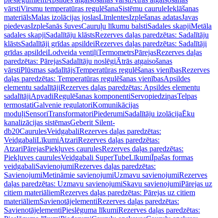
vārsti
Virsmu temperatūras regulēšana
Sistēmu caurule
Ieklāšanas
materiāls
Malas izolācijas joslas
Līmlentes
Izplešanas adatas
Javas
piedevas
Izplešanās šuves
Cauruļu līkumu balsti
Sadales skapji
Metāla
sadales skapji
Sadalītāju klāsts
Rezerves daļas paredzētas: Sadalītāju
klāsts
Sadalītāji grīdas apsildei
Rezerves daļas paredzētas: Sadalītāji
grīdas apsildei
Lodveida ventiļi
Termometrs
Pārejas
Rezerves daļas
paredzētas: Pārejas
Sadalītāju noslēgi
Ātrās atgaisošanas
vārsti
Plūsmas sadalītājs
Temperatūras regulēšanas vienības
Rezerves
daļas paredzētas: Temperatūras regulēšanas vienības
Apsildes
elementu sadalītāji
Rezerves daļas paredzētas: Apsildes elementu
sadalītāji
Apvadi
Regulēšanas komponenti
Servopiedziņas
Telpas
termostati
Galvenie regulatori
Komunikācijas
moduļi
Sensori
Transformatori
Piederumi
Sadalītāju izolācija
Ēku
kanalizācijas sistēmas
Geberit Silent-
db20
Caurules
Veidgabali
Rezerves daļas paredzētas:
Veidgabali
Līkumi
Atzari
Rezerves daļas paredzētas:
Atzari
Pārejas
Piekļuves caurules
Rezerves daļas paredzētas:
Piekļuves caurules
Veidgabali SuperTube
Līkumi
Īpašas formas
veidgabali
Savienojumi
Rezerves daļas paredzētas:
Savienojumi
Metināmie savienojumi
Uzmavu savienojumi
Rezerves
daļas paredzētas: Uzmavu savienojumi
Skavu savienojumi
Pārejas uz
citiem materiāliem
Rezerves daļas paredzētas: Pārejas uz citiem
materiāliem
Savienotājelementi
Rezerves daļas paredzētas:
Savienotājelementi
Pieslēguma līkumi
Rezerves daļas paredzētas: