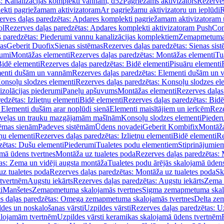
s: Kanalizācijas komplekti vannām, d52
Pagriežams aktivizators
Rezerves
lekti pagriežamam aktivizatoram
Ar pagriežamu aktivizatoru un ieplūdi
R
erves daļas paredzētas: Apdares komplekti pagriežamam aktivizatoram 
ol
Rezerves daļas paredzētas: Apdares komplekti aktivizatoram PushCon
s paredzētas: Piederumi vannu kanalizācijas komplektiem
Zemapmetuma c
mas
Geberit Duofix
Sienas sistēmas
Rezerves daļas paredzētas: Sienas sis
rumi
Montāžas elementi
Rezerves daļas paredzētas: Montāžas elementi
Tu
idē elementi
Rezerves daļas paredzētas: Bidē elementi
Pisuāru elementi
enti dušām un vannām
Rezerves daļas paredzētas: Elementi dušām un
onsoļu slodzes elementi
Rezerves daļas paredzētas: Konsoļu slodzes el
izolācijas piederumi
Paneļu apšuvums
Montāžas elementi
Rezerves daļas
edzētas: Izlietņu elementi
Bidē elementi
Rezerves daļas paredzētas: Bidē
 Elementi dušām arar noplūdi sienā
Elementi maisītājiem un ierīcēm
Reze
i veļas un trauku mazgājamām mašīnām
Konsoļu slodzes elementi
Pieder
tēmas sienām
Padeves sistēmām
Ūdens novadei
Geberit Kombifix
Montāža
tņu elementi
Rezerves daļas paredzētas: Izlietņu elementi
Bidē elementi
Re
zētas: Dušu elementi
Piederumi
Tualetes podu elementiem
Stiprinājumie
amā ūdens tvertnes
Montāža uz tualetes poda
Rezerves daļas paredzētas: 
as: Zema un vidēji augsta montāža
Tualetes podu ārējās skalojamā ūdens
z tualetes poda
Rezerves daļas paredzētas: Montāža uz tualetes poda
Sk
 tvertnēm
Augstu iekārts
Rezerves daļas paredzētas: Augstu iekārts
Zema 
i
Manšetes
Zemapmetuma skalojamās tvertnes
Sigma zemapmetuma skalo
s daļas paredzētas: Omega zemapmetuma skalojamās tvertnes
Delta ze
des un noskalošanas vārsti
Uzpildes vārsti
Rezerves daļas paredzētas: Uz
alojamām tvertnēm
Uzpildes vārsti keramikas skalojamā ūdens tvertnēm