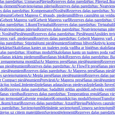
ļas paredzētas: Uzmavas
Pārejas
Rezerves daļas paredzētas: Pārejas
Līku
ta elementi
Neatvienojamas pārejas
Rezerves daļas paredzētas: Neatvien
s daļas paredzētas: Kompensatori
Noslēgi
Rezerves daļas paredzētas: No
slēgumi
Geberit Mapress C tērauds, piederumi
Blīves caurulēm un veidg
m
Geberit Mapress varš
Geberit Mapress varš
Rezerves daļas paredzētas: 
ļas paredzētas: Līkumi
Trejgabali
Rezerves daļas paredzētas: Trejgabali
Neatvienojamas pārejas
Rezerves daļas paredzētas: Neatvienojamas pāre
: Noslēgi
Pieslēgumi
Rezerves daļas paredzētas: Pieslēgumi
Apsildes trej
ress varš, piederumi
Rezerves daļas paredzētas: Geberit Mapress varš,
ļas paredzētas: Stiprinājumi pieslēgumiem
Sistēmas blīves
Skrūvju komp
iekārtas
Skalošanas kastes un tualetes poda vadība ar higiēnas skalošana
aļas paredzētas: Higiēnas moduļi
Skalošanas kastu un tualetes poda vad
lošanas iekārtu piederumi
Barošanas bloki
Rezerves daļas paredzētas: Ba
iļi zemapmetuma montāžai
Ar Mapress presēšanas pieslēgumiem
Rezerves
nas pieslēgumiem
Rezerves daļas paredzētas: Ar FlowFit presēšanas pi
s pieslēgumiem
Rezerves daļas paredzētas: Ar Mapress presēšanas pies
es savienojumiem
Ar Mepla presēšanas pieslēgumiem
Rezerves daļas pa
Ar Compact pieslēgumiem
Pretvārsti
Ar Mapress presēšanas pieslēgumie
ācijas joslas
Līmlentes
Izplešanas adatas
Javas piedevas
Izplešanās šuves
ldei
Rezerves daļas paredzētas: Sadalītāji grīdas apsildei
Lodveida ventiļi
šanas vienības
Rezerves daļas paredzētas: Temperatūras regulēšanas vie
pas termostati
Galvenie regulatori
Komunikācijas moduļi
Sensori
Transfor
Līkumi
Atzari
Rezerves daļas paredzētas: Atzari
Pārejas
Piekļuves caurule
s paredzētas: Savienojumi
Metināmie savienojumi
Uzmavu savienojumi
R
ārejas uz citiem materiāliem
Savienotājelementi
Rezerves daļas paredzēt