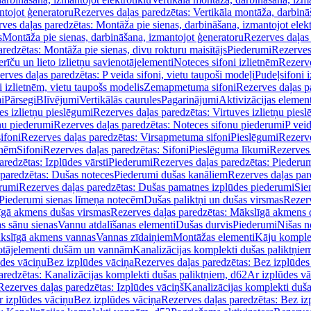
ntojot ģeneratoru
Rezerves daļas paredzētas: Vertikāla montāža, darbinā
ves daļas paredzētas: Montāža pie sienas, darbināšana, izmantojot elekt
s
Montāža pie sienas, darbināšana, izmantojot ģeneratoru
Rezerves daļas 
redzētas: Montāža pie sienas, divu rokturu maisītājs
Piederumi
Rezerves
erīču un lieto izlietņu savienotājelementi
Noteces sifoni izlietnēm
Rezerve
rves daļas paredzētas: P veida sifoni, vietu taupoši modeļi
Pudeļsifoni 
 izlietnēm, vietu taupošs modelis
Zemapmetuma sifoni
Rezerves daļas 
i
Pārsegi
Blīvējumi
Vertikālās caurules
Pagarinājumi
Aktivizācijas element
es izlietņu pieslēgumi
Rezerves daļas paredzētas: Virtuves izlietņu pies
nu piederumi
Rezerves daļas paredzētas: Noteces sifonu piederumi
P veid
ifoni
Rezerves daļas paredzētas: Virsapmetuma sifoni
Pieslēgumi
Rezerve
tnēm
Sifoni
Rezerves daļas paredzētas: Sifoni
Pieslēguma līkumi
Rezerves 
redzētas: Izplūdes vārsti
Piederumi
Rezerves daļas paredzētas: Piederu
 paredzētas: Dušas noteces
Piederumi dušas kanāliem
Rezerves daļas par
rumi
Rezerves daļas paredzētas: Dušas pamatnes izplūdes piederumi
Sie
 Piederumi sienas līmeņa notecēm
Dušas paliktņi un dušas virsmas
Rezerv
gā akmens dušas virsmas
Rezerves daļas paredzētas: Mākslīgā akmens 
s sānu sienas
Vannu atdalīšanas elementi
Dušas durvis
Piederumi
Nišas n
kslīgā akmens vannas
Vannas zīdaiņiem
Montāžas elementi
Kāju komplek
otājelementi dušām un vannām
Kanalizācijas komplekti dušas paliktņie
ūdes vāciņu
Bez izplūdes vāciņa
Rezerves daļas paredzētas: Bez izplūdes
aredzētas: Kanalizācijas komplekti dušas paliktņiem, d62
Ar izplūdes v
Rezerves daļas paredzētas: Izplūdes vāciņš
Kanalizācijas komplekti duša
r izplūdes vāciņu
Bez izplūdes vāciņa
Rezerves daļas paredzētas: Bez iz