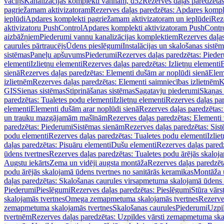
vāciņš
Kanalizācijas komplekti vannām, d52
Rezerves daļas paredzēta
pagriežamam aktivizatoram
Rezerves daļas paredzētas: Apdares komp
ieplūdi
Apdares komplekti pagriežamam aktivizatoram un ieplūdei
Rez
aktivizatoru PushControl
Apdares komplekti aktivizatoram PushContr
aizbāžņiem
Piederumi vannu kanalizācijas komplektiem
Rezerves daļa
caurules pārtraucējs
Ūdens pieslēgumi
Instalācijas un skalošanas sistē
sistēmas
Paneļu apšuvums
Piederumi
Rezerves daļas paredzētas: Piede
elementi
Izlietņu elementi
Rezerves daļas paredzētas: Izlietņu elementi
B
sienā
Rezerves daļas paredzētas: Elementi dušām ar noplūdi sienā
Elem
izlietnēm
Rezerves daļas paredzētas: Elementi saimniecības izlietnēm
K
GIS
Sienas sistēmas
Stiprināšanas sistēmas
Sagatavju piederumi
Skaņas 
paredzētas: Tualetes podu elementi
Izlietņu elementi
Rezerves daļas par
elementi
Elementi dušām arar noplūdi sienā
Rezerves daļas paredzētas:
un trauku mazgājamām mašīnām
Rezerves daļas paredzētas: Element
paredzētas: Piederumi
Sistēmas sienām
Rezerves daļas paredzētas: Sis
podu elementi
Rezerves daļas paredzētas: Tualetes podu elementi
Izlie
daļas paredzētas: Pisuāru elementi
Dušu elementi
Rezerves daļas pared
ūdens tvertnes
Rezerves daļas paredzētas: Tualetes podu ārējās skaloj
Augstu iekārts
Zema un vidēji augsta montāža
Rezerves daļas paredzēt
podu ārējās skalojamā ūdens tvertnes no sanitārās keramikas
Montāža u
daļas paredzētas: Skalošanas caurules virsapmetuma skalojamā ūdens
Piederumi
Pieslēgumi
Rezerves daļas paredzētas: Pieslēgumi
Stūra vārst
skalojamās tvertnes
Omega zemapmetuma skalojamās tvertnes
Rezerve
zemapmetuma skalojamās tvertnes
Skalošanas caurules
Piederumi
Uzpil
tvertnēm
Rezerves daļas paredzētas: Uzpildes vārsti zemapmetuma sk