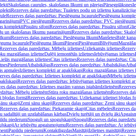
lekti
Skalošanas caurules, skalošanas līkumi un pārejas
Pārsegplāksnes
I
plekti
Rezerves daļas paredzētas: Tualetes podu un izlietņu kanalizācija
rule
Rezerves daļas paredzētas: Pieslēguma īscaurule
Pieslēguma komple
agarinājumi
PVC pieslēgumi
Rezerves daļas paredzētas: PVC pieslēgumi
jas komplekti
Pisuāru sifoni
Rezerves daļas paredzētas: Pisuāru sifoni
Glie
ļu un skalošanas līkumu pagarinājumi
Rezerves daļas paredzētas: Skalo
līkumi
Rezerves daļas paredzētas: Pieslēguma līkumi
Manšetes
Bidē kanal
ēguma īscaurule
Pieslēguma līkumi
Pārsegi
Pieslēgumi
Blīvējumi
Mazgāšan
Rezerves daļas paredzētas: Mēbeļu izlietnes
Uzliekamās izlietnes
Rezerve
oku mazgāšanas izlietne
Daļēji iemontētās izlietnes
Iebūvējamas izlietnes
Lielās mazgāšanas izlietnes
Citas izlietnes
Rezerves daļas paredzētas: Cita
etnes
Piederumi
Atbalstkājas
Rezerves daļas paredzētas: Atbalstkājas
Atbal
ās apmales
Izlietnes komplekti ar apakšskapi
Roku mazgāšanas izlietnes 
erves daļas paredzētas: Izlietnes komplekti ar apakšskapi
Mēbeļu izlietn
pakšskapi
Rezerves daļas paredzētas: Iebūvējamas izlietnes komplekti a
es daļas paredzētas: Izlietnes mazām vannas istabām
Izlietnēm
Rezerves 
edzētas: Mēbeļu izlietnēm
Stūra roku mazgāšanas izlietnēm
Rezerves daļ
ei bļodas formā
Rezerves daļas paredzētas: Uzliekamai izlietnei bļodas f
Sānu skapji
Zemi sānu skapji
Rezerves daļas paredzētas: Zemi sānu skapj
Rezerves daļas paredzētas: Piekaramie skapji
Citas mēbeles
Rezerves daļ
u sadalītāji un uzglabāšanas kārbas
Dvieļu turētāji un dvieļu āķi
Apgaism
ildu piederumi
Spoguļi un spoguļskapji
Spoguļi
Rezerves daļas paredzēta
uļskapji
Ar iebūvētu apgaismojumu
Rezerves daļas paredzētas: Ar iebū
enti
Papildu piederumi
Kontaktligzdas
Maisītāji
Izlietnes maisītāji
Rezerve
arbināšana, izmantojot elektrotīklu
Vertikāla montāža, darbināšana, izma