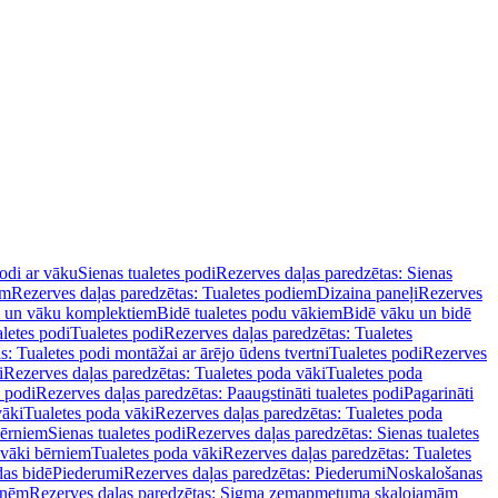
podi ar vāku
Sienas tualetes podi
Rezerves daļas paredzētas: Sienas
em
Rezerves daļas paredzētas: Tualetes podiem
Dizaina paneļi
Rezerves
u un vāku komplektiem
Bidē tualetes podu vākiem
Bidē vāku un bidē
aletes podi
Tualetes podi
Rezerves daļas paredzētas: Tualetes
s: Tualetes podi montāžai ar ārējo ūdens tvertni
Tualetes podi
Rezerves
i
Rezerves daļas paredzētas: Tualetes poda vāki
Tualetes poda
s podi
Rezerves daļas paredzētas: Paaugstināti tualetes podi
Pagarināti
vāki
Tualetes poda vāki
Rezerves daļas paredzētas: Tualetes poda
bērniem
Sienas tualetes podi
Rezerves daļas paredzētas: Sienas tualetes
 vāki bērniem
Tualetes poda vāki
Rezerves daļas paredzētas: Tualetes
das bidē
Piederumi
Rezerves daļas paredzētas: Piederumi
Noskalošanas
tnēm
Rezerves daļas paredzētas: Sigma zemapmetuma skalojamām