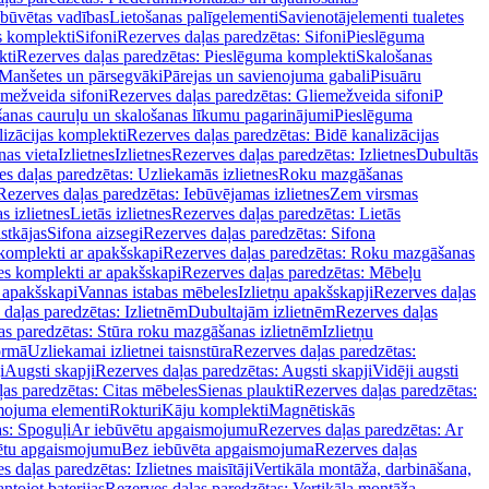
ebūvētas vadības
Lietošanas palīgelementi
Savienotājelementi tualetes
s komplekti
Sifoni
Rezerves daļas paredzētas: Sifoni
Pieslēguma
kti
Rezerves daļas paredzētas: Pieslēguma komplekti
Skalošanas
Manšetes un pārsegvāki
Pārejas un savienojuma gabali
Pisuāru
mežveida sifoni
Rezerves daļas paredzētas: Gliemežveida sifoni
P
šanas cauruļu un skalošanas līkumu pagarinājumi
Pieslēguma
izācijas komplekti
Rezerves daļas paredzētas: Bidē kanalizācijas
as vieta
Izlietnes
Izlietnes
Rezerves daļas paredzētas: Izlietnes
Dubultās
s daļas paredzētas: Uzliekamās izlietnes
Roku mazgāšanas
Rezerves daļas paredzētas: Iebūvējamas izlietnes
Zem virsmas
s izlietnes
Lietās izlietnes
Rezerves daļas paredzētas: Lietās
stkājas
Sifona aizsegi
Rezerves daļas paredzētas: Sifona
komplekti ar apakšskapi
Rezerves daļas paredzētas: Roku mazgāšanas
es komplekti ar apakšskapi
Rezerves daļas paredzētas: Mēbeļu
r apakšskapi
Vannas istabas mēbeles
Izlietņu apakšskapji
Rezerves daļas
daļas paredzētas: Izlietnēm
Dubultajām izlietnēm
Rezerves daļas
as paredzētas: Stūra roku mazgāšanas izlietnēm
Izlietņu
ormā
Uzliekamai izlietnei taisnstūra
Rezerves daļas paredzētas:
i
Augsti skapji
Rezerves daļas paredzētas: Augsti skapji
Vidēji augsti
as paredzētas: Citas mēbeles
Sienas plaukti
Rezerves daļas paredzētas:
ojuma elementi
Rokturi
Kāju komplekti
Magnētiskās
s: Spoguļi
Ar iebūvētu apgaismojumu
Rezerves daļas paredzētas: Ar
vētu apgaismojumu
Bez iebūvēta apgaismojuma
Rezerves daļas
s daļas paredzētas: Izlietnes maisītāji
Vertikāla montāža, darbināšana,
ntojot baterijas
Rezerves daļas paredzētas: Vertikāla montāža,