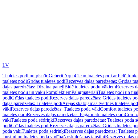
LV
Tualetes podi un pisuāri
Geberit AquaClean tualetes podi ar bidē funkc
tualetes podi
Grīdas tualetes podi
Rezerves daļas paredzētas: Grīdas tua
daļas paredzētas: Dizaina paneļi
Bidē tualetes podu vākiem
Rezerves da
tualetes podu un vāku komplektiem
Palīgmateriāli
Tualetes podi un tua
podi
Grīdas tualetes podi
Rezerves daļas paredzētas: Grīdas tualetes po
daļas paredzētas: Tualetes podi
Ārējās skalojamās tvertnes tualetes po
vāki
Rezerves daļas paredzētas: Tualetes poda vāki
Comfort tualetes p
tualetes podi
Rezerves daļas paredzētas: Pagarināti tualetes podi
Comfor
vāki
Tualetes poda sēdriņķi
Rezerves daļas paredzētas: Tualetes poda s
podi
Grīdas tualetes podi
Rezerves daļas paredzētas: Grīdas tualetes po
poda vāki
Tualetes poda sēdriņķi
Rezerves daļas paredzētas: Tualetes p
taustiņi un tualetes poda vadība
Noskalošanas taustiņi
Rezerves daļas p