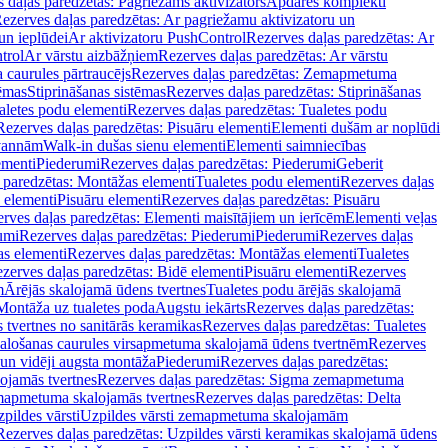
 daļas paredzētas: Pagriežams aktivizators
Apdares komplekti
ezerves daļas paredzētas: Ar pagriežamu aktivizatoru un
un ieplūdei
Ar aktivizatoru PushControl
Rezerves daļas paredzētas: Ar
trol
Ar vārstu aizbāžņiem
Rezerves daļas paredzētas: Ar vārstu
aurules pārtraucējs
Rezerves daļas paredzētas: Zemapmetuma
tēmas
Stiprināšanas sistēmas
Rezerves daļas paredzētas: Stiprināšanas
aletes podu elementi
Rezerves daļas paredzētas: Tualetes podu
Rezerves daļas paredzētas: Pisuāru elementi
Elementi dušām ar noplūdi
 vannām
Walk-in dušas sienu elementi
Elementi saimniecības
ementi
Piederumi
Rezerves daļas paredzētas: Piederumi
Geberit
 paredzētas: Montāžas elementi
Tualetes podu elementi
Rezerves daļas
 elementi
Pisuāru elementi
Rezerves daļas paredzētas: Pisuāru
rves daļas paredzētas: Elementi maisītājiem un ierīcēm
Elementi veļas
umi
Rezerves daļas paredzētas: Piederumi
Piederumi
Rezerves daļas
s elementi
Rezerves daļas paredzētas: Montāžas elementi
Tualetes
zerves daļas paredzētas: Bidē elementi
Pisuāru elementi
Rezerves
m
Ārējās skalojamā ūdens tvertnes
Tualetes podu ārējās skalojamā
Montāža uz tualetes poda
Augstu iekārts
Rezerves daļas paredzētas:
 tvertnes no sanitārās keramikas
Rezerves daļas paredzētas: Tualetes
alošanas caurules virsapmetuma skalojamā ūdens tvertnēm
Rezerves
un vidēji augsta montāža
Piederumi
Rezerves daļas paredzētas:
jamās tvertnes
Rezerves daļas paredzētas: Sigma zemapmetuma
mapmetuma skalojamās tvertnes
Rezerves daļas paredzētas: Delta
pildes vārsti
Uzpildes vārsti zemapmetuma skalojamām
Rezerves daļas paredzētas: Uzpildes vārsti keramikas skalojamā ūdens