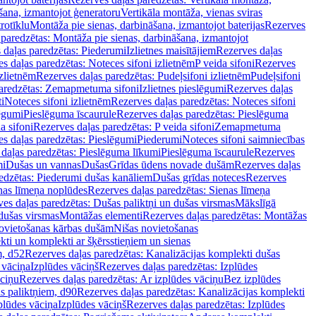
šana, izmantojot ģeneratoru
Vertikāla montāža, vienas sviras
rotīklu
Montāža pie sienas, darbināšana, izmantojot baterijas
Rezerves
paredzētas: Montāža pie sienas, darbināšana, izmantojot
 daļas paredzētas: Piederumi
Izlietnes maisītājiem
Rezerves daļas
s daļas paredzētas: Noteces sifoni izlietnēm
P veida sifoni
Rezerves
izlietnēm
Rezerves daļas paredzētas: Pudeļsifoni izlietnēm
Pudeļsifoni
paredzētas: Zemapmetuma sifoni
Izlietnes pieslēgumi
Rezerves daļas
i
Noteces sifoni izlietnēm
Rezerves daļas paredzētas: Noteces sifoni
lēgumi
Pieslēguma īscaurule
Rezerves daļas paredzētas: Pieslēguma
a sifoni
Rezerves daļas paredzētas: P veida sifoni
Zemapmetuma
s daļas paredzētas: Pieslēgumi
Piederumi
Noteces sifoni saimniecības
daļas paredzētas: Pieslēguma līkumi
Pieslēguma īscaurule
Rezerves
mi
Dušas un vannas
Dušas
Grīdas ūdens novade dušām
Rezerves daļas
edzētas: Piederumi dušas kanāliem
Dušas grīdas noteces
Rezerves
nas līmeņa noplūdes
Rezerves daļas paredzētas: Sienas līmeņa
es daļas paredzētas: Dušas paliktņi un dušas virsmas
Mākslīgā
dušas virsmas
Montāžas elementi
Rezerves daļas paredzētas: Montāžas
ovietošanas kārbas dušām
Nišas novietošanas
ti un komplekti ar šķērsstieņiem un sienas
m, d52
Rezerves daļas paredzētas: Kanalizācijas komplekti dušas
 vāciņa
Izplūdes vāciņš
Rezerves daļas paredzētas: Izplūdes
āciņu
Rezerves daļas paredzētas: Ar izplūdes vāciņu
Bez izplūdes
s paliktņiem, d90
Rezerves daļas paredzētas: Kanalizācijas komplekti
plūdes vāciņa
Izplūdes vāciņš
Rezerves daļas paredzētas: Izplūdes