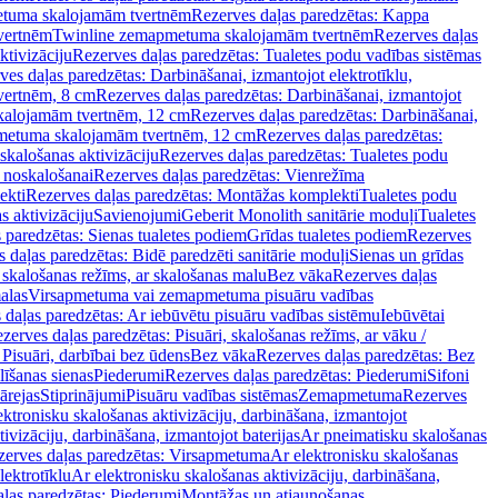
tuma skalojamām tvertnēm
Rezerves daļas paredzētas: Kappa
vertnēm
Twinline zemapmetuma skalojamām tvertnēm
Rezerves daļas
ktivizāciju
Rezerves daļas paredzētas: Tualetes podu vadības sistēmas
ves daļas paredzētas: Darbināšanai, izmantojot elektrotīklu,
vertnēm, 8 cm
Rezerves daļas paredzētas: Darbināšanai, izmantojot
skalojamām tvertnēm, 12 cm
Rezerves daļas paredzētas: Darbināšanai,
apmetuma skalojamām tvertnēm, 12 cm
Rezerves daļas paredzētas:
skalošanas aktivizāciju
Rezerves daļas paredzētas: Tualetes podu
 noskalošanai
Rezerves daļas paredzētas: Vienrežīma
ekti
Rezerves daļas paredzētas: Montāžas komplekti
Tualetes podu
s aktivizāciju
Savienojumi
Geberit Monolith sanitārie moduļi
Tualetes
 paredzētas: Sienas tualetes podiem
Grīdas tualetes podiem
Rezerves
 daļas paredzētas: Bidē paredzēti sanitārie moduļi
Sienas un grīdas
, skalošanas režīms, ar skalošanas malu
Bez vāka
Rezerves daļas
alas
Virsapmetuma vai zemapmetuma pisuāru vadības
 daļas paredzētas: Ar iebūvētu pisuāru vadības sistēmu
Iebūvētai
zerves daļas paredzētas: Pisuāri, skalošanas režīms, ar vāku /
 Pisuāri, darbībai bez ūdens
Bez vāka
Rezerves daļas paredzētas: Bez
līšanas sienas
Piederumi
Rezerves daļas paredzētas: Piederumi
Sifoni
ārejas
Stiprinājumi
Pisuāru vadības sistēmas
Zemapmetuma
Rezerves
ektronisku skalošanas aktivizāciju, darbināšana, izmantojot
ivizāciju, darbināšana, izmantojot baterijas
Ar pneimatisku skalošanas
zerves daļas paredzētas: Virsapmetuma
Ar elektronisku skalošanas
lektrotīklu
Ar elektronisku skalošanas aktivizāciju, darbināšana,
ļas paredzētas: Piederumi
Montāžas un atjaunošanas