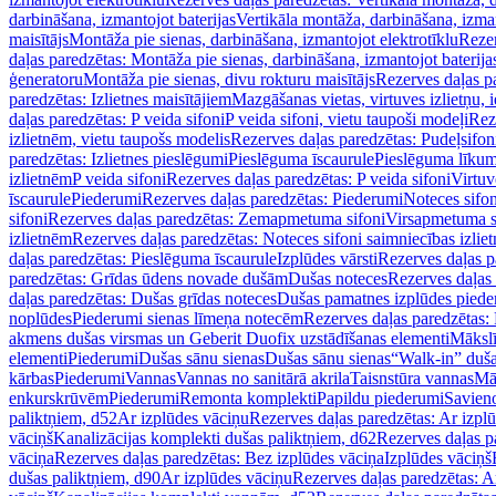
darbināšana, izmantojot baterijas
Vertikāla montāža, darbināšana, izma
maisītājs
Montāža pie sienas, darbināšana, izmantojot elektrotīklu
Rezer
daļas paredzētas: Montāža pie sienas, darbināšana, izmantojot baterija
ģeneratoru
Montāža pie sienas, divu rokturu maisītājs
Rezerves daļas pa
paredzētas: Izlietnes maisītājiem
Mazgāšanas vietas, virtuves izlietņu, i
daļas paredzētas: P veida sifoni
P veida sifoni, vietu taupoši modeļi
Reze
izlietnēm, vietu taupošs modelis
Rezerves daļas paredzētas: Pudeļsifoni
paredzētas: Izlietnes pieslēgumi
Pieslēguma īscaurule
Pieslēguma līkum
izlietnēm
P veida sifoni
Rezerves daļas paredzētas: P veida sifoni
Virtuv
īscaurule
Piederumi
Rezerves daļas paredzētas: Piederumi
Noteces sifo
sifoni
Rezerves daļas paredzētas: Zemapmetuma sifoni
Virsapmetuma s
izlietnēm
Rezerves daļas paredzētas: Noteces sifoni saimniecības izlie
daļas paredzētas: Pieslēguma īscaurule
Izplūdes vārsti
Rezerves daļas pa
paredzētas: Grīdas ūdens novade dušām
Dušas noteces
Rezerves daļas
daļas paredzētas: Dušas grīdas noteces
Dušas pamatnes izplūdes piede
noplūdes
Piederumi sienas līmeņa notecēm
Rezerves daļas paredzētas:
akmens dušas virsmas un Geberit Duofix uzstādīšanas elementi
Mākslī
elementi
Piederumi
Dušas sānu sienas
Dušas sānu sienas
“Walk-in” duša
kārbas
Piederumi
Vannas
Vannas no sanitārā akrila
Taisnstūra vannas
Mā
enkurskrūvēm
Piederumi
Remonta komplekti
Papildu piederumi
Savien
paliktņiem, d52
Ar izplūdes vāciņu
Rezerves daļas paredzētas: Ar izpl
vāciņš
Kanalizācijas komplekti dušas paliktņiem, d62
Rezerves daļas p
vāciņa
Rezerves daļas paredzētas: Bez izplūdes vāciņa
Izplūdes vāciņš
dušas paliktņiem, d90
Ar izplūdes vāciņu
Rezerves daļas paredzētas: A