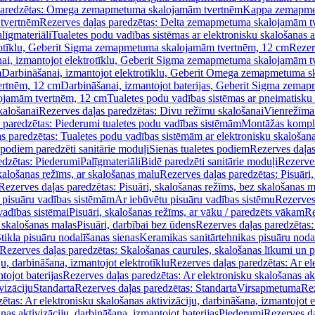
paredzētas: Omega zemapmetuma skalojamām tvertnēm
Kappa zemapme
tvertnēm
Rezerves daļas paredzētas: Delta zemapmetuma skalojamām t
līgmateriāli
Tualetes podu vadības sistēmas ar elektronisku skalošanas a
trotīklu, Geberit Sigma zemapmetuma skalojamām tvertnēm, 12 cm
Rezer
ai, izmantojot elektrotīklu, Geberit Sigma zemapmetuma skalojamām t
m
Darbināšanai, izmantojot elektrotīklu, Geberit Omega zemapmetuma 
ertnēm, 12 cm
Darbināšanai, izmantojot baterijas, Geberit Sigma zem
lojamām tvertnēm, 12 cm
Tualetes podu vadības sistēmas ar pneimatisku 
kalošanai
Rezerves daļas paredzētas: Divu režīmu skalošanai
Vienrežīma
 paredzētas: Piederumi tualetes podu vadības sistēmām
Montāžas kompl
s paredzētas: Tualetes podu vadības sistēmām ar elektronisku skalošana
 podiem paredzēti sanitārie moduļi
Sienas tualetes podiem
Rezerves daļas
edzētas: Piederumi
Palīgmateriāli
Bidē paredzēti sanitārie moduļi
Rezerves
skalošanas režīms, ar skalošanas malu
Rezerves daļas paredzētas: Pisuāri
Rezerves daļas paredzētas: Pisuāri, skalošanas režīms, bez skalošanas m
pisuāru vadības sistēmām
Ar iebūvētu pisuāru vadības sistēmu
Rezerves
vadības sistēmai
Pisuāri, skalošanas režīms, ar vāku / paredzēts vākam
Re
 skalošanas malas
Pisuāri, darbībai bez ūdens
Rezerves daļas paredzētas:
tikla pisuāru nodalīšanas sienas
Keramikas sanitārtehnikas pisuāru noda
Rezerves daļas paredzētas: Skalošanas caurules, skalošanas līkumi un p
u, darbināšana, izmantojot elektrotīklu
Rezerves daļas paredzētas: Ar el
tojot baterijas
Rezerves daļas paredzētas: Ar elektronisku skalošanas akt
vizāciju
Standarta
Rezerves daļas paredzētas: Standarta
Virsapmetuma
Re
ētas: Ar elektronisku skalošanas aktivizāciju, darbināšana, izmantojot e
as aktivizāciju, darbināšana, izmantojot baterijas
Piederumi
Rezerves da