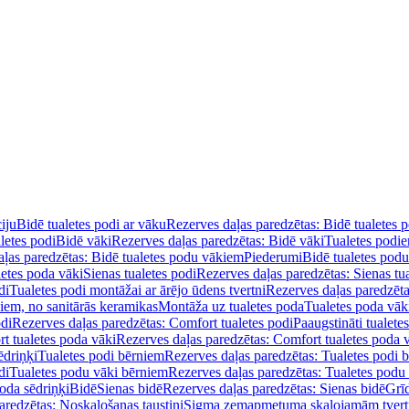
iju
Bidē tualetes podi ar vāku
Rezerves daļas paredzētas: Bidē tualetes 
letes podi
Bidē vāki
Rezerves daļas paredzētas: Bidē vāki
Tualetes podi
ļas paredzētas: Bidē tualetes podu vākiem
Piederumi
Bidē tualetes pod
letes poda vāki
Sienas tualetes podi
Rezerves daļas paredzētas: Sienas tu
di
Tualetes podi montāžai ar ārējo ūdens tvertni
Rezerves daļas paredzēta
diem, no sanitārās keramikas
Montāža uz tualetes poda
Tualetes poda vāk
odi
Rezerves daļas paredzētas: Comfort tualetes podi
Paaugstināti tualete
t tualetes poda vāki
Rezerves daļas paredzētas: Comfort tualetes poda 
ēdriņķi
Tualetes podi bērniem
Rezerves daļas paredzētas: Tualetes podi 
di
Tualetes podu vāki bērniem
Rezerves daļas paredzētas: Tualetes podu
oda sēdriņķi
Bidē
Sienas bidē
Rezerves daļas paredzētas: Sienas bidē
Grī
aredzētas: Noskalošanas taustiņi
Sigma zemapmetuma skalojamām tver