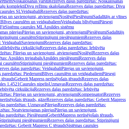
vertnēm
Noskalošanas vārsti
Rezerves daļas paredzētas: Noskalošanas
taļu komplekti
Divu režīmu skalošana
Rezerves daļas paredzētas: Divu
caurules SL
Veidgabali
Rezerves daļas paredzētas:
ejas un savienojumi, atvienojami
Noslēgi
Pieslēgumi
Sadalītājs ar vītnes
i
Blīves caurulēm un veidgabaliem
Veidgabalu blīvējumi
Pārsegi
Fit
Sistēmu caurules ML
Apsildes sistēmu
amas pārejas
Pārejas un savienojumi, atvienojami
Pieslēgumi
Sadalītājs
iprinājumi caurulēm
Stiprinājumi pieslēgumiem
Rezerves daļas
: Veidgabali
Savienojumi
Rezerves daļas paredzētas:
ali
Iebūvēta cirkulācija
Rezerves daļas paredzētas: Iebūvēta
dzētas: Pārejas un savienojumi, atvienojami
Noslēgi
Rezerves daļas
tas: Apsildes trejgabals
Apsildes pieslēgumi
Rezerves daļas
mi caurulēm
Stiprinājumi pieslēgumiem
Rezerves daļas paredzētas:
rves daļas paredzētas: Veidgabali
Pārejas un savienojumi,
s paredzētas: Piederumi
Blīves caurulēm un veidgabaliem
Pārsegi
 tērauds
Geberit Mapress nerūsējošais tērauds
Rezerves daļas
ules 1.4521
Caurules nipelis
Uzmavas
Rezerves daļas paredzētas:
Iebūvēta cirkulācija
Rezerves daļas paredzētas: Iebūvēta
dzētas: Pārejas un savienojumi, atvienojami
Kompensatori
Rezerves
nerūsējošais tērauds, gāze
Rezerves daļas paredzētas: Geberit Mapress
ļas paredzētas: Uzmavas
Pārejas
Rezerves daļas paredzētas:
zētas: Neatvienojamas pārejas
Pārejas un savienojumi,
ļas paredzētas: Pieslēgumi
GeberitMapress nerūsējošais tērauds,
Stiprinājumi pieslēgumiem
Rezerves daļas paredzētas: Stiprinājumi
aredzētas: Geberit Mapress C tērauds
Sistēmas caurules