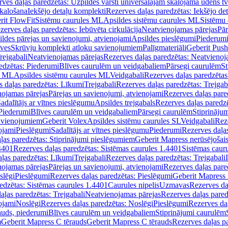
ves daļas paredzētas: Uzpildes vārsti universālajām skalojamā ūdens t
skalošana
Iekšējo detaļu komplekti
Rezerves daļas paredzētas: Iekšējo de
rit FlowFit
Sistēmu caurules ML
Apsildes sistēmu caurules ML
Sistēmu 
zerves daļas paredzētas: Iebūvēta cirkulācija
Neatvienojamas pārejas
Pār
ldes pārejas un savienojumi, atvienojami
Apsildes pieslēgumi
Piederum
īves
Skrūvju komplekti atloku savienojumiem
Palīgmateriāli
Geberit Push
rejgabali
Neatvienojamas pārejas
Rezerves daļas paredzētas: Neatvienoj
edzētas: Piederumi
Blīves caurulēm un veidgabaliem
Pārsegi caurulēm
St
s ML
Apsildes sistēmu caurules ML
Veidgabali
Rezerves daļas paredzētas
 daļas paredzētas: Līkumi
Trejgabali
Rezerves daļas paredzētas: Trejgab
nojamas pārejas
Pārejas un savienojumi, atvienojami
Rezerves daļas pare
adalītājs ar vītnes pieslēgumu
Apsildes trejgabals
Rezerves daļas paredzē
 Piederumi
Blīves caurulēm un veidgabaliem
Pārsegi caurulēm
Stiprināju
savienojumiem
Geberit Volex
Apsildes sistēmu caurules SL
Veidgabali
Reze
ojami
Pieslēgumi
Sadalītājs ar vītnes pieslēgumu
Piederumi
Rezerves daļa
ļas paredzētas: Stiprinājumi pieslēgumiem
Geberit Mapress nerūsējošais
4401
Rezerves daļas paredzētas: Sistēmas caurules 1.4401
Sistēmas caur
ļas paredzētas: Līkumi
Trejgabali
Rezerves daļas paredzētas: Trejgabali
nojamas pārejas
Pārejas un savienojumi, atvienojami
Rezerves daļas pare
slēgi
Pieslēgumi
Rezerves daļas paredzētas: Pieslēgumi
Geberit Mapress 
edzētas: Sistēmas caurules 1.4401
Caurules nipelis
Uzmavas
Rezerves da
aļas paredzētas: Trejgabali
Neatvienojamas pārejas
Rezerves daļas pared
ojami
Noslēgi
Rezerves daļas paredzētas: Noslēgi
Pieslēgumi
Rezerves da
auds, piederumi
Blīves caurulēm un veidgabaliem
Stiprinājumi caurulēm
m
Geberit Mapress C tērauds
Geberit Mapress C tērauds
Rezerves daļas p