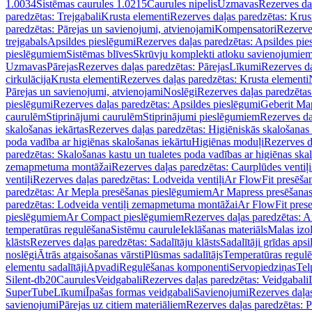
1.0034
Sistēmas caurules 1.0215
Caurules nipelis
Uzmavas
Rezerves da
paredzētas: Trejgabali
Krusta elementi
Rezerves daļas paredzētas: Krus
paredzētas: Pārejas un savienojumi, atvienojami
Kompensatori
Rezerve
trejgabals
Apsildes pieslēgumi
Rezerves daļas paredzētas: Apsildes pie
pieslēgumiem
Sistēmas blīves
Skrūvju komplekti atloku savienojumie
Uzmavas
Pārejas
Rezerves daļas paredzētas: Pārejas
Līkumi
Rezerves da
cirkulācija
Krusta elementi
Rezerves daļas paredzētas: Krusta elementi
Pārejas un savienojumi, atvienojami
Noslēgi
Rezerves daļas paredzētas
pieslēgumi
Rezerves daļas paredzētas: Apsildes pieslēgumi
Geberit Map
caurulēm
Stiprinājumi caurulēm
Stiprinājumi pieslēgumiem
Rezerves da
skalošanas iekārtas
Rezerves daļas paredzētas: Higiēniskās skalošanas 
poda vadība ar higiēnas skalošanas iekārtu
Higiēnas moduļi
Rezerves d
paredzētas: Skalošanas kastu un tualetes poda vadības ar higiēnas ska
zemapmetuma montāžai
Rezerves daļas paredzētas: Caurplūdes vent
ventiļi
Rezerves daļas paredzētas: Lodveida ventiļi
Ar FlowFit presēša
paredzētas: Ar Mepla presēšanas pieslēgumiem
Ar Mapress presēšana
paredzētas: Lodveida ventiļi zemapmetuma montāžai
Ar FlowFit pres
pieslēgumiem
Ar Compact pieslēgumiem
Rezerves daļas paredzētas: 
temperatūras regulēšana
Sistēmu caurule
Ieklāšanas materiāls
Malas izol
klāsts
Rezerves daļas paredzētas: Sadalītāju klāsts
Sadalītāji grīdas apsi
noslēgi
Ātrās atgaisošanas vārsti
Plūsmas sadalītājs
Temperatūras regulē
elementu sadalītāji
Apvadi
Regulēšanas komponenti
Servopiedziņas
Tel
Silent-db20
Caurules
Veidgabali
Rezerves daļas paredzētas: Veidgabali
SuperTube
Līkumi
Īpašas formas veidgabali
Savienojumi
Rezerves daļa
savienojumi
Pārejas uz citiem materiāliem
Rezerves daļas paredzētas: P