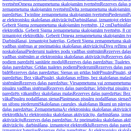
tvertnēm
Omega zemapmetuma skalojamām tvertnēm
Rezerves daļas 
zemapmetuma skalojamām tvertnēm
Delta zemapmetuma skalojamām 
paredzētas: Twinline zemapmetuma skalojamām tvertnēm
Piederumi
Pa
ar elektronisku skalošanas aktivizāciju
Darbināšanai, izmantojot elek
Geberit Sigma zemapmetuma skalojamām tvertnēm, 12 cm
Darbināšan
elektrotīklu, Geberit Sigma zemapmetuma skalojamām tvertnēm, 8 c
izmantojot elektrotīklu, Geberit Omega zemapmetuma skalojamām tv
Darbināšanai, izmantojot baterijas, Geberit Sigma zemapmetuma ska
vadības sistēmas ar pneimatisku skalošanas aktivizāciju
Divu režīmu s
noskalošanai
Piederumi tualetes podu vadības sistēmām
Rezerves daļas
vadības sistēmām ar elektronisku skalošanas aktivizāciju
Rezerves daļa
podiem paredzēti sanitārie moduļi
Rezerves daļas paredzētas: Tualetes
daļas paredzētas: Grīdas tualetes podiem
Piederumi
Rezerves daļas par
bidē
Rezerves daļas paredzētas: Sienas un grīdas bidē
Pisuārs
Pisuāri, 
paredzētas: Bez vāka
Pisuāri, skalošanas režīms, bez skalošanas malas
sistēmām
Rezerves daļas paredzētas: Virsapmetuma vai zemapmetuma 
pisuāru vadības sistēmai
Rezerves daļas paredzētas: Iebūvētai pisuāru 
paredzēts vākam
Bez skalošanas malas
Rezerves daļas paredzētas: Bez
vāka
Pisuāru nodalīšanas sienas
Plastmasas pisuāru nodalīšanas sienas
S
un sifonu piederumi
Skalošanas caurules, skalošanas līkumi un pārejas
daļas paredzētas: Zemapmetuma
Ar elektronisku skalošanas aktivizācij
elektrotīklu
Ar elektronisku skalošanas aktivizāciju, darbināšana, izman
aktivizāciju
Rezerves daļas paredzētas: Ar pneimatisku skalošanas akti
aktivizāciju, darbināšana, izmantojot elektrotīklu
Rezerves daļas paredz
izmantojot baterijas
Rezerves daļas paredzētas: Ar elektronisku skalošan