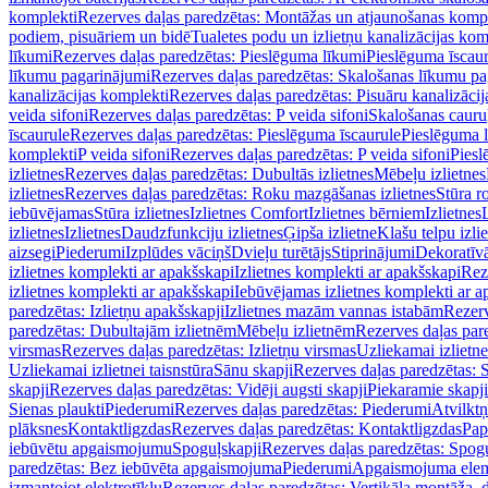
komplekti
Rezerves daļas paredzētas: Montāžas un atjaunošanas komp
podiem, pisuāriem un bidē
Tualetes podu un izlietņu kanalizācijas kom
līkumi
Rezerves daļas paredzētas: Pieslēguma līkumi
Pieslēguma īscau
līkumu pagarinājumi
Rezerves daļas paredzētas: Skalošanas līkumu p
kanalizācijas komplekti
Rezerves daļas paredzētas: Pisuāru kanalizāci
veida sifoni
Rezerves daļas paredzētas: P veida sifoni
Skalošanas cauru
īscaurule
Rezerves daļas paredzētas: Pieslēguma īscaurule
Pieslēguma 
komplekti
P veida sifoni
Rezerves daļas paredzētas: P veida sifoni
Piesl
izlietnes
Rezerves daļas paredzētas: Dubultās izlietnes
Mēbeļu izlietnes
izlietnes
Rezerves daļas paredzētas: Roku mazgāšanas izlietnes
Stūra r
iebūvējamas
Stūra izlietnes
Izlietnes Comfort
Izlietnes bērniem
Izlietnes
izlietnes
Izlietnes
Daudzfunkciju izlietnes
Ģipša izlietne
Klašu telpu izli
aizsegi
Piederumi
Izplūdes vāciņš
Dvieļu turētājs
Stiprinājumi
Dekoratīv
izlietnes komplekti ar apakšskapi
Izlietnes komplekti ar apakšskapi
Rez
izlietnes komplekti ar apakšskapi
Iebūvējamas izlietnes komplekti ar a
paredzētas: Izlietņu apakšskapji
Izlietnes mazām vannas istabām
Rezerv
paredzētas: Dubultajām izlietnēm
Mēbeļu izlietnēm
Rezerves daļas par
virsmas
Rezerves daļas paredzētas: Izlietņu virsmas
Uzliekamai izlietn
Uzliekamai izlietnei taisnstūra
Sānu skapji
Rezerves daļas paredzētas: 
skapji
Rezerves daļas paredzētas: Vidēji augsti skapji
Piekaramie skapji
Sienas plaukti
Piederumi
Rezerves daļas paredzētas: Piederumi
Atvilktņ
plāksnes
Kontaktligzdas
Rezerves daļas paredzētas: Kontaktligzdas
Pap
iebūvētu apgaismojumu
Spoguļskapji
Rezerves daļas paredzētas: Spog
paredzētas: Bez iebūvēta apgaismojuma
Piederumi
Apgaismojuma elem
izmantojot elektrotīklu
Rezerves daļas paredzētas: Vertikāla montāža, d