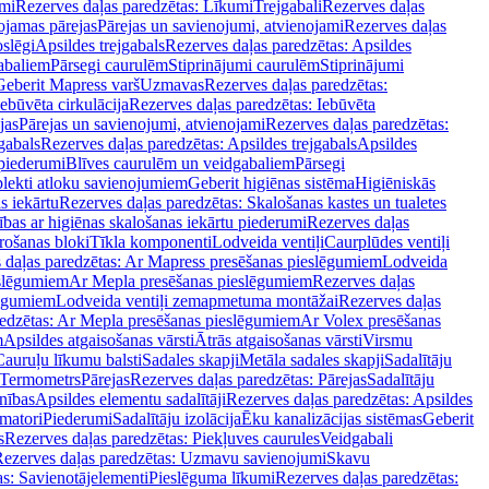
mi
Rezerves daļas paredzētas: Līkumi
Trejgabali
Rezerves daļas
ojamas pārejas
Pārejas un savienojumi, atvienojami
Rezerves daļas
slēgi
Apsildes trejgabals
Rezerves daļas paredzētas: Apsildes
abaliem
Pārsegi caurulēm
Stiprinājumi caurulēm
Stiprinājumi
Geberit Mapress varš
Uzmavas
Rezerves daļas paredzētas:
Iebūvēta cirkulācija
Rezerves daļas paredzētas: Iebūvēta
jas
Pārejas un savienojumi, atvienojami
Rezerves daļas paredzētas:
gabals
Rezerves daļas paredzētas: Apsildes trejgabals
Apsildes
 piederumi
Blīves caurulēm un veidgabaliem
Pārsegi
lekti atloku savienojumiem
Geberit higiēnas sistēma
Higiēniskās
s iekārtu
Rezerves daļas paredzētas: Skalošanas kastes un tualetes
ības ar higiēnas skalošanas iekārtu piederumi
Rezerves daļas
rošanas bloki
Tīkla komponenti
Lodveida ventiļi
Caurplūdes ventiļi
 daļas paredzētas: Ar Mapress presēšanas pieslēgumiem
Lodveida
eslēgumiem
Ar Mepla presēšanas pieslēgumiem
Rezerves daļas
lēgumiem
Lodveida ventiļi zemapmetuma montāžai
Rezerves daļas
redzētas: Ar Mepla presēšanas pieslēgumiem
Ar Volex presēšanas
m
Apsildes atgaisošanas vārsti
Ātrās atgaisošanas vārsti
Virsmu
Cauruļu līkumu balsti
Sadales skapji
Metāla sadales skapji
Sadalītāju
Termometrs
Pārejas
Rezerves daļas paredzētas: Pārejas
Sadalītāju
nības
Apsildes elementu sadalītāji
Rezerves daļas paredzētas: Apsildes
matori
Piederumi
Sadalītāju izolācija
Ēku kanalizācijas sistēmas
Geberit
s
Rezerves daļas paredzētas: Piekļuves caurules
Veidgabali
ezerves daļas paredzētas: Uzmavu savienojumi
Skavu
as: Savienotājelementi
Pieslēguma līkumi
Rezerves daļas paredzētas: