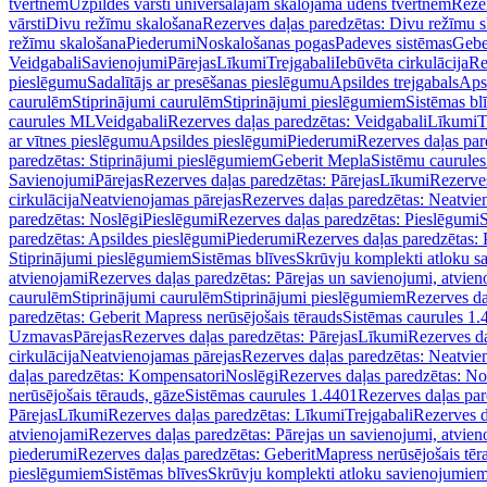
tvertnēm
Uzpildes vārsti universālajām skalojamā ūdens tvertnēm
Rezer
vārsti
Divu režīmu skalošana
Rezerves daļas paredzētas: Divu režīmu 
režīmu skalošana
Piederumi
Noskalošanas pogas
Padeves sistēmas
Gebe
Veidgabali
Savienojumi
Pārejas
Līkumi
Trejgabali
Iebūvēta cirkulācija
Re
pieslēgumu
Sadalītājs ar presēšanas pieslēgumu
Apsildes trejgabals
Apsi
caurulēm
Stiprinājumi caurulēm
Stiprinājumi pieslēgumiem
Sistēmas bl
caurules ML
Veidgabali
Rezerves daļas paredzētas: Veidgabali
Līkumi
T
ar vītnes pieslēgumu
Apsildes pieslēgumi
Piederumi
Rezerves daļas par
paredzētas: Stiprinājumi pieslēgumiem
Geberit Mepla
Sistēmu caurule
Savienojumi
Pārejas
Rezerves daļas paredzētas: Pārejas
Līkumi
Rezerves
cirkulācija
Neatvienojamas pārejas
Rezerves daļas paredzētas: Neatvie
paredzētas: Noslēgi
Pieslēgumi
Rezerves daļas paredzētas: Pieslēgumi
S
paredzētas: Apsildes pieslēgumi
Piederumi
Rezerves daļas paredzētas:
Stiprinājumi pieslēgumiem
Sistēmas blīves
Skrūvju komplekti atloku 
atvienojami
Rezerves daļas paredzētas: Pārejas un savienojumi, atvien
caurulēm
Stiprinājumi caurulēm
Stiprinājumi pieslēgumiem
Rezerves da
paredzētas: Geberit Mapress nerūsējošais tērauds
Sistēmas caurules 1.
Uzmavas
Pārejas
Rezerves daļas paredzētas: Pārejas
Līkumi
Rezerves da
cirkulācija
Neatvienojamas pārejas
Rezerves daļas paredzētas: Neatvie
daļas paredzētas: Kompensatori
Noslēgi
Rezerves daļas paredzētas: No
nerūsējošais tērauds, gāze
Sistēmas caurules 1.4401
Rezerves daļas par
Pārejas
Līkumi
Rezerves daļas paredzētas: Līkumi
Trejgabali
Rezerves d
atvienojami
Rezerves daļas paredzētas: Pārejas un savienojumi, atvien
piederumi
Rezerves daļas paredzētas: GeberitMapress nerūsējošais tēr
pieslēgumiem
Sistēmas blīves
Skrūvju komplekti atloku savienojumie