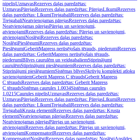
nipelis
Uzmavas
Rezerves daļas paredzētas:
Uzmavas
Pārejas
Rezerves daļas paredzētas: Pārejas
Līkumi
Rezerves
daļas paredzētas: Līkumi
Trejgabali
Rezerves daļas paredzētas:
Trejgabali
Neatvienojamas pārejas
Rezerves daļas paredzētas:
Neatvienojamas pārejas
Pārejas un savienojumi,
atvienojami
Rezerves daļas paredzētas: Pārejas un savienojumi,
atvienojami
Noslēgi
Rezerves daļas paredzētas:
Noslēgi
Pieslēgumi
Rezerves daļas paredzētas:
Pieslēgumi
GeberitMapress nerūsējošais tērauds, piederumi
Rezerves
daļas paredzētas: GeberitMapress nerūsējošais tērauds,
piederumi
Blīves caurulēm un veidgabaliem
Stiprinājumi
caurulēm
Stiprinājumi pieslēgumiem
Rezerves daļas paredzētas:
Stiprinājumi pieslēgumiem
Sistēmas blīves
Skrūvju komplekti atloku
savienojumiem
Geberit Mapress C tērauds
Geberit Mapress
C tērauds
Rezerves daļas paredzētas: Geberit Mapress
C tērauds
Sistēmas caurules 1.0034
Sistēmas caurules
1.0215
Caurules nipelis
Uzmavas
Rezerves daļas paredzētas:
Uzmavas
Pārejas
Rezerves daļas paredzētas: Pārejas
Līkumi
Rezerves
daļas paredzētas: Līkumi
Trejgabali
Rezerves daļas paredzētas:
Trejgabali
Krusta elementi
Rezerves daļas paredzētas: Krusta
elementi
Neatvienojamas pārejas
Rezerves daļas paredzētas:
Neatvienojamas pārejas
Pārejas un savienojumi,
atvienojami
Rezerves daļas paredzētas: Pārejas un savienojumi,
atvienojami
Kompensatori
Rezerves daļas paredzētas:
Kompensatori
Noslēgi
Rezerves daļas paredzētas: Noslēgi
Apsildes