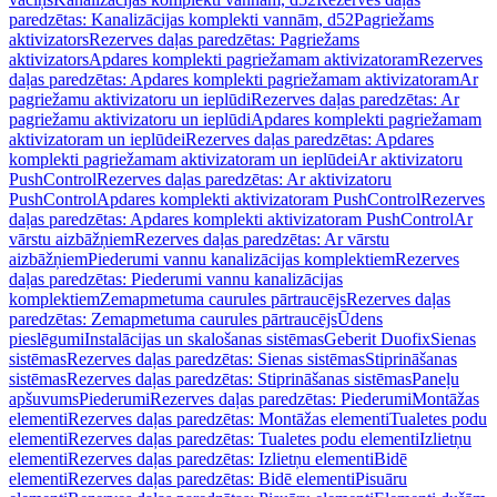
paredzētas: Kanalizācijas komplekti vannām, d52
Pagriežams
aktivizators
Rezerves daļas paredzētas: Pagriežams
aktivizators
Apdares komplekti pagriežamam aktivizatoram
Rezerves
daļas paredzētas: Apdares komplekti pagriežamam aktivizatoram
Ar
pagriežamu aktivizatoru un ieplūdi
Rezerves daļas paredzētas: Ar
pagriežamu aktivizatoru un ieplūdi
Apdares komplekti pagriežamam
aktivizatoram un ieplūdei
Rezerves daļas paredzētas: Apdares
komplekti pagriežamam aktivizatoram un ieplūdei
Ar aktivizatoru
PushControl
Rezerves daļas paredzētas: Ar aktivizatoru
PushControl
Apdares komplekti aktivizatoram PushControl
Rezerves
daļas paredzētas: Apdares komplekti aktivizatoram PushControl
Ar
vārstu aizbāžņiem
Rezerves daļas paredzētas: Ar vārstu
aizbāžņiem
Piederumi vannu kanalizācijas komplektiem
Rezerves
daļas paredzētas: Piederumi vannu kanalizācijas
komplektiem
Zemapmetuma caurules pārtraucējs
Rezerves daļas
paredzētas: Zemapmetuma caurules pārtraucējs
Ūdens
pieslēgumi
Instalācijas un skalošanas sistēmas
Geberit Duofix
Sienas
sistēmas
Rezerves daļas paredzētas: Sienas sistēmas
Stiprināšanas
sistēmas
Rezerves daļas paredzētas: Stiprināšanas sistēmas
Paneļu
apšuvums
Piederumi
Rezerves daļas paredzētas: Piederumi
Montāžas
elementi
Rezerves daļas paredzētas: Montāžas elementi
Tualetes podu
elementi
Rezerves daļas paredzētas: Tualetes podu elementi
Izlietņu
elementi
Rezerves daļas paredzētas: Izlietņu elementi
Bidē
elementi
Rezerves daļas paredzētas: Bidē elementi
Pisuāru