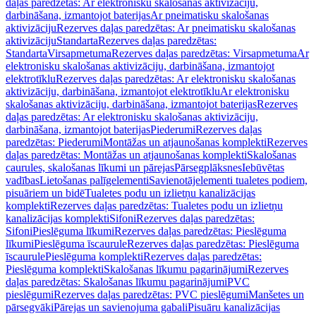
daļas paredzētas: Ar elektronisku skalošanas aktivizāciju,
darbināšana, izmantojot baterijas
Ar pneimatisku skalošanas
aktivizāciju
Rezerves daļas paredzētas: Ar pneimatisku skalošanas
aktivizāciju
Standarta
Rezerves daļas paredzētas:
Standarta
Virsapmetuma
Rezerves daļas paredzētas: Virsapmetuma
Ar
elektronisku skalošanas aktivizāciju, darbināšana, izmantojot
elektrotīklu
Rezerves daļas paredzētas: Ar elektronisku skalošanas
aktivizāciju, darbināšana, izmantojot elektrotīklu
Ar elektronisku
skalošanas aktivizāciju, darbināšana, izmantojot baterijas
Rezerves
daļas paredzētas: Ar elektronisku skalošanas aktivizāciju,
darbināšana, izmantojot baterijas
Piederumi
Rezerves daļas
paredzētas: Piederumi
Montāžas un atjaunošanas komplekti
Rezerves
daļas paredzētas: Montāžas un atjaunošanas komplekti
Skalošanas
caurules, skalošanas līkumi un pārejas
Pārsegplāksnes
Iebūvētas
vadības
Lietošanas palīgelementi
Savienotājelementi tualetes podiem,
pisuāriem un bidē
Tualetes podu un izlietņu kanalizācijas
komplekti
Rezerves daļas paredzētas: Tualetes podu un izlietņu
kanalizācijas komplekti
Sifoni
Rezerves daļas paredzētas:
Sifoni
Pieslēguma līkumi
Rezerves daļas paredzētas: Pieslēguma
līkumi
Pieslēguma īscaurule
Rezerves daļas paredzētas: Pieslēguma
īscaurule
Pieslēguma komplekti
Rezerves daļas paredzētas:
Pieslēguma komplekti
Skalošanas līkumu pagarinājumi
Rezerves
daļas paredzētas: Skalošanas līkumu pagarinājumi
PVC
pieslēgumi
Rezerves daļas paredzētas: PVC pieslēgumi
Manšetes un
pārsegvāki
Pārejas un savienojuma gabali
Pisuāru kanalizācijas