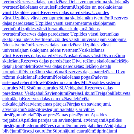
tvertnes
Rezerves daļas paredzētas: Delta zemapmetuma skalojamās
tvertnes
Skalošanas caurules
Piederumi
Uzpildes un noskalošanas
vārsti
Uzpildes vārsti
Rezerves daļas paredzētas: Uzpildes
vārsti
Uzpildes vārsti zemapmetuma skalojamām tvertnēm
Rezerves
daļas paredzētas: Uzpildes vārsti zemapmetuma skalojamām
tvertnēm
Uzpildes vārsti keramikas skalojamā ūdens
tvertnēm
Rezerves daļas paredzētas: Uzpildes vārsti keramikas
skalojamā ūdens tvertnēm
Uzpildes vārsti universālajām skalojamā
ūdens tvertnēm
Rezerves daļas paredzētas: Uzpildes vārsti
universālajām skalojamā ūdens tvertnēm
Noskalošanas
vārsti
Rezerves daļas paredzētas: Noskalošanas vārsti
Divu režīmu
skalošana
Rezerves daļas paredzētas: Divu režīmu skalošana
Iekšējo
detaļu komplekti
Rezerves daļas paredzētas: Iekšējo detaļu
komplekti
Divu režīmu skalošana
Rezerves daļas paredzētas: Divu
režīmu skalošana
Piederumi
Noskalošanas pogas
Padeves
sistēmas
Geberit FlowFit
Sistēmu caurules ML
Apsildes sistēmu
caurules ML
Sistēmu caurules SL
Veidgabali
Rezerves daļas
paredzētas: Veidgabali
Savienojumi
Pārejas
Līkumi
Trejgabali
Iebūvēta
cirkulācija
Rezerves daļas paredzētas: Iebūvēta
cirkulācija
Neatvienojamas pārejas
Pārejas un savienojumi,
atvienojami
Noslēgi
Pieslēgumi
Sadalītājs ar vītnes
pieslēgumu
Sadalītājs ar presēšanas pieslēgumu
Apsildes
trejgabals
Apsildes pārejas un savienojumi, atvienojami
Apsildes
pieslēgumi
Piederumi
Blīves caurulēm un veidgabaliem
Veidgabalu
blīvējumi
Pārsegi caurulēm
Stiprinājumi caurulēm
Stiprinājumi