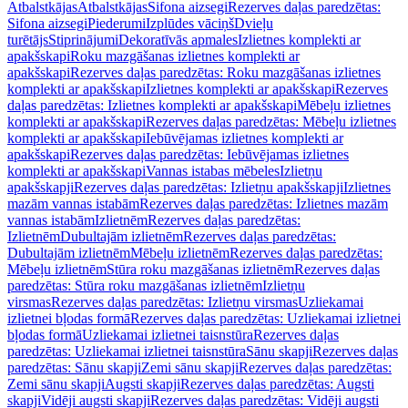
Atbalstkājas
Atbalstkājas
Sifona aizsegi
Rezerves daļas paredzētas:
Sifona aizsegi
Piederumi
Izplūdes vāciņš
Dvieļu
turētājs
Stiprinājumi
Dekoratīvās apmales
Izlietnes komplekti ar
apakšskapi
Roku mazgāšanas izlietnes komplekti ar
apakšskapi
Rezerves daļas paredzētas: Roku mazgāšanas izlietnes
komplekti ar apakšskapi
Izlietnes komplekti ar apakšskapi
Rezerves
daļas paredzētas: Izlietnes komplekti ar apakšskapi
Mēbeļu izlietnes
komplekti ar apakšskapi
Rezerves daļas paredzētas: Mēbeļu izlietnes
komplekti ar apakšskapi
Iebūvējamas izlietnes komplekti ar
apakšskapi
Rezerves daļas paredzētas: Iebūvējamas izlietnes
komplekti ar apakšskapi
Vannas istabas mēbeles
Izlietņu
apakšskapji
Rezerves daļas paredzētas: Izlietņu apakšskapji
Izlietnes
mazām vannas istabām
Rezerves daļas paredzētas: Izlietnes mazām
vannas istabām
Izlietnēm
Rezerves daļas paredzētas:
Izlietnēm
Dubultajām izlietnēm
Rezerves daļas paredzētas:
Dubultajām izlietnēm
Mēbeļu izlietnēm
Rezerves daļas paredzētas:
Mēbeļu izlietnēm
Stūra roku mazgāšanas izlietnēm
Rezerves daļas
paredzētas: Stūra roku mazgāšanas izlietnēm
Izlietņu
virsmas
Rezerves daļas paredzētas: Izlietņu virsmas
Uzliekamai
izlietnei bļodas formā
Rezerves daļas paredzētas: Uzliekamai izlietnei
bļodas formā
Uzliekamai izlietnei taisnstūra
Rezerves daļas
paredzētas: Uzliekamai izlietnei taisnstūra
Sānu skapji
Rezerves daļas
paredzētas: Sānu skapji
Zemi sānu skapji
Rezerves daļas paredzētas:
Zemi sānu skapji
Augsti skapji
Rezerves daļas paredzētas: Augsti
skapji
Vidēji augsti skapji
Rezerves daļas paredzētas: Vidēji augsti