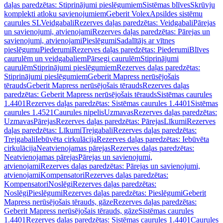
daļas paredzētas: Stiprinājumi pieslēgumiem
Sistēmas blīves
Skrūvju
komplekti atloku savienojumiem
Geberit Volex
Apsildes sistēmu
caurules SL
Veidgabali
Rezerves daļas paredzētas: Veidgabali
Pārejas
un savienojumi, atvienojami
Rezerves daļas paredzētas: Pārejas un
savienojumi, atvienojami
Pieslēgumi
Sadalītājs ar vītnes
pieslēgumu
Piederumi
Rezerves daļas paredzētas: Piederumi
Blīves
caurulēm un veidgabaliem
Pārsegi caurulēm
Stiprinājumi
caurulēm
Stiprinājumi pieslēgumiem
Rezerves daļas paredzētas:
Stiprinājumi pieslēgumiem
Geberit Mapress nerūsējošais
tērauds
Geberit Mapress nerūsējošais tērauds
Rezerves daļas
paredzētas: Geberit Mapress nerūsējošais tērauds
Sistēmas caurules
1.4401
Rezerves daļas paredzētas: Sistēmas caurules 1.4401
Sistēmas
caurules 1.4521
Caurules nipelis
Uzmavas
Rezerves daļas paredzētas:
Uzmavas
Pārejas
Rezerves daļas paredzētas: Pārejas
Līkumi
Rezerves
daļas paredzētas: Līkumi
Trejgabali
Rezerves daļas paredzētas:
Trejgabali
Iebūvēta cirkulācija
Rezerves daļas paredzētas: Iebūvēta
cirkulācija
Neatvienojamas pārejas
Rezerves daļas paredzētas:
Neatvienojamas pārejas
Pārejas un savienojumi,
atvienojami
Rezerves daļas paredzētas: Pārejas un savienojumi,
atvienojami
Kompensatori
Rezerves daļas paredzētas:
Kompensatori
Noslēgi
Rezerves daļas paredzētas:
Noslēgi
Pieslēgumi
Rezerves daļas paredzētas: Pieslēgumi
Geberit
Mapress nerūsējošais tērauds, gāze
Rezerves daļas paredzētas:
Geberit Mapress nerūsējošais tērauds, gāze
Sistēmas caurules
1.4401
Rezerves daļas paredzētas: Sistēmas caurules 1.4401
Caurules