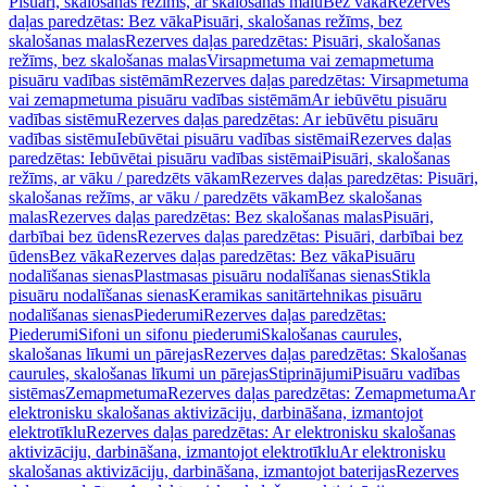
Pisuāri, skalošanas režīms, ar skalošanas malu
Bez vāka
Rezerves
daļas paredzētas: Bez vāka
Pisuāri, skalošanas režīms, bez
skalošanas malas
Rezerves daļas paredzētas: Pisuāri, skalošanas
režīms, bez skalošanas malas
Virsapmetuma vai zemapmetuma
pisuāru vadības sistēmām
Rezerves daļas paredzētas: Virsapmetuma
vai zemapmetuma pisuāru vadības sistēmām
Ar iebūvētu pisuāru
vadības sistēmu
Rezerves daļas paredzētas: Ar iebūvētu pisuāru
vadības sistēmu
Iebūvētai pisuāru vadības sistēmai
Rezerves daļas
paredzētas: Iebūvētai pisuāru vadības sistēmai
Pisuāri, skalošanas
režīms, ar vāku / paredzēts vākam
Rezerves daļas paredzētas: Pisuāri,
skalošanas režīms, ar vāku / paredzēts vākam
Bez skalošanas
malas
Rezerves daļas paredzētas: Bez skalošanas malas
Pisuāri,
darbībai bez ūdens
Rezerves daļas paredzētas: Pisuāri, darbībai bez
ūdens
Bez vāka
Rezerves daļas paredzētas: Bez vāka
Pisuāru
nodalīšanas sienas
Plastmasas pisuāru nodalīšanas sienas
Stikla
pisuāru nodalīšanas sienas
Keramikas sanitārtehnikas pisuāru
nodalīšanas sienas
Piederumi
Rezerves daļas paredzētas:
Piederumi
Sifoni un sifonu piederumi
Skalošanas caurules,
skalošanas līkumi un pārejas
Rezerves daļas paredzētas: Skalošanas
caurules, skalošanas līkumi un pārejas
Stiprinājumi
Pisuāru vadības
sistēmas
Zemapmetuma
Rezerves daļas paredzētas: Zemapmetuma
Ar
elektronisku skalošanas aktivizāciju, darbināšana, izmantojot
elektrotīklu
Rezerves daļas paredzētas: Ar elektronisku skalošanas
aktivizāciju, darbināšana, izmantojot elektrotīklu
Ar elektronisku
skalošanas aktivizāciju, darbināšana, izmantojot baterijas
Rezerves