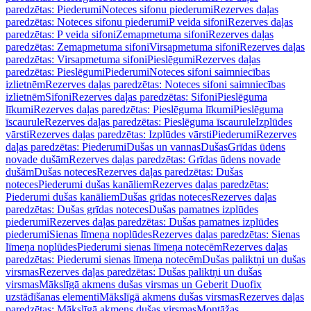
paredzētas: Piederumi
Noteces sifonu piederumi
Rezerves daļas
paredzētas: Noteces sifonu piederumi
P veida sifoni
Rezerves daļas
paredzētas: P veida sifoni
Zemapmetuma sifoni
Rezerves daļas
paredzētas: Zemapmetuma sifoni
Virsapmetuma sifoni
Rezerves daļas
paredzētas: Virsapmetuma sifoni
Pieslēgumi
Rezerves daļas
paredzētas: Pieslēgumi
Piederumi
Noteces sifoni saimniecības
izlietnēm
Rezerves daļas paredzētas: Noteces sifoni saimniecības
izlietnēm
Sifoni
Rezerves daļas paredzētas: Sifoni
Pieslēguma
līkumi
Rezerves daļas paredzētas: Pieslēguma līkumi
Pieslēguma
īscaurule
Rezerves daļas paredzētas: Pieslēguma īscaurule
Izplūdes
vārsti
Rezerves daļas paredzētas: Izplūdes vārsti
Piederumi
Rezerves
daļas paredzētas: Piederumi
Dušas un vannas
Dušas
Grīdas ūdens
novade dušām
Rezerves daļas paredzētas: Grīdas ūdens novade
dušām
Dušas noteces
Rezerves daļas paredzētas: Dušas
noteces
Piederumi dušas kanāliem
Rezerves daļas paredzētas:
Piederumi dušas kanāliem
Dušas grīdas noteces
Rezerves daļas
paredzētas: Dušas grīdas noteces
Dušas pamatnes izplūdes
piederumi
Rezerves daļas paredzētas: Dušas pamatnes izplūdes
piederumi
Sienas līmeņa noplūdes
Rezerves daļas paredzētas: Sienas
līmeņa noplūdes
Piederumi sienas līmeņa notecēm
Rezerves daļas
paredzētas: Piederumi sienas līmeņa notecēm
Dušas paliktņi un dušas
virsmas
Rezerves daļas paredzētas: Dušas paliktņi un dušas
virsmas
Mākslīgā akmens dušas virsmas un Geberit Duofix
uzstādīšanas elementi
Mākslīgā akmens dušas virsmas
Rezerves daļas
paredzētas: Mākslīgā akmens dušas virsmas
Montāžas