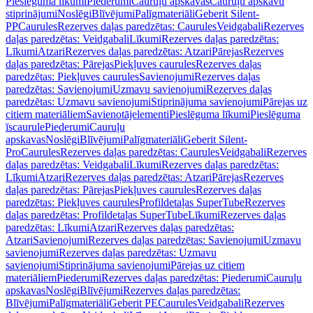
Pieslēguma līkumi
Piederumi
Cauruļu apskavas
Cauruļu apskavu
stiprinājumi
Noslēgi
Blīvējumi
Palīgmateriāli
Geberit Silent-
PP
Caurules
Rezerves daļas paredzētas: Caurules
Veidgabali
Rezerves
daļas paredzētas: Veidgabali
Līkumi
Rezerves daļas paredzētas:
Līkumi
Atzari
Rezerves daļas paredzētas: Atzari
Pārejas
Rezerves
daļas paredzētas: Pārejas
Piekļuves caurules
Rezerves daļas
paredzētas: Piekļuves caurules
Savienojumi
Rezerves daļas
paredzētas: Savienojumi
Uzmavu savienojumi
Rezerves daļas
paredzētas: Uzmavu savienojumi
Stiprinājuma savienojumi
Pārejas uz
citiem materiāliem
Savienotājelementi
Pieslēguma līkumi
Pieslēguma
īscaurule
Piederumi
Cauruļu
apskavas
Noslēgi
Blīvējumi
Palīgmateriāli
Geberit Silent-
Pro
Caurules
Rezerves daļas paredzētas: Caurules
Veidgabali
Rezerves
daļas paredzētas: Veidgabali
Līkumi
Rezerves daļas paredzētas:
Līkumi
Atzari
Rezerves daļas paredzētas: Atzari
Pārejas
Rezerves
daļas paredzētas: Pārejas
Piekļuves caurules
Rezerves daļas
paredzētas: Piekļuves caurules
Profildetaļas SuperTube
Rezerves
daļas paredzētas: Profildetaļas SuperTube
Līkumi
Rezerves daļas
paredzētas: Līkumi
Atzari
Rezerves daļas paredzētas:
Atzari
Savienojumi
Rezerves daļas paredzētas: Savienojumi
Uzmavu
savienojumi
Rezerves daļas paredzētas: Uzmavu
savienojumi
Stiprinājuma savienojumi
Pārejas uz citiem
materiāliem
Piederumi
Rezerves daļas paredzētas: Piederumi
Cauruļu
apskavas
Noslēgi
Blīvējumi
Rezerves daļas paredzētas:
Blīvējumi
Palīgmateriāli
Geberit PE
Caurules
Veidgabali
Rezerves