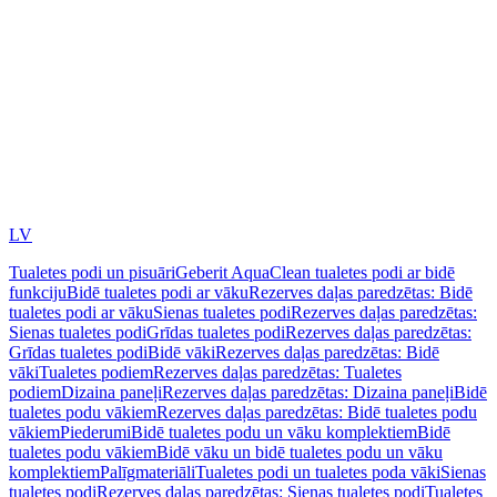
LV
Tualetes podi un pisuāri
Geberit AquaClean tualetes podi ar bidē
funkciju
Bidē tualetes podi ar vāku
Rezerves daļas paredzētas: Bidē
tualetes podi ar vāku
Sienas tualetes podi
Rezerves daļas paredzētas:
Sienas tualetes podi
Grīdas tualetes podi
Rezerves daļas paredzētas:
Grīdas tualetes podi
Bidē vāki
Rezerves daļas paredzētas: Bidē
vāki
Tualetes podiem
Rezerves daļas paredzētas: Tualetes
podiem
Dizaina paneļi
Rezerves daļas paredzētas: Dizaina paneļi
Bidē
tualetes podu vākiem
Rezerves daļas paredzētas: Bidē tualetes podu
vākiem
Piederumi
Bidē tualetes podu un vāku komplektiem
Bidē
tualetes podu vākiem
Bidē vāku un bidē tualetes podu un vāku
komplektiem
Palīgmateriāli
Tualetes podi un tualetes poda vāki
Sienas
tualetes podi
Rezerves daļas paredzētas: Sienas tualetes podi
Tualetes