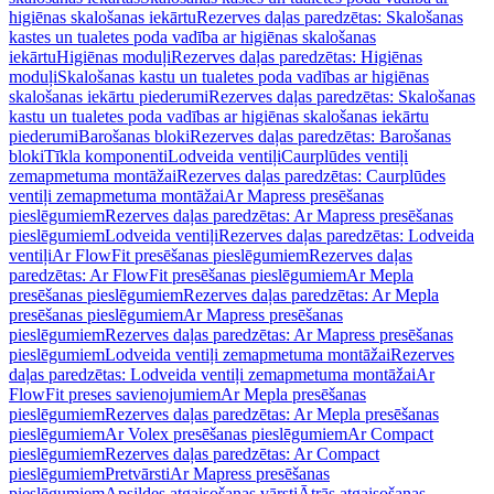
higiēnas skalošanas iekārtu
Rezerves daļas paredzētas: Skalošanas
kastes un tualetes poda vadība ar higiēnas skalošanas
iekārtu
Higiēnas moduļi
Rezerves daļas paredzētas: Higiēnas
moduļi
Skalošanas kastu un tualetes poda vadības ar higiēnas
skalošanas iekārtu piederumi
Rezerves daļas paredzētas: Skalošanas
kastu un tualetes poda vadības ar higiēnas skalošanas iekārtu
piederumi
Barošanas bloki
Rezerves daļas paredzētas: Barošanas
bloki
Tīkla komponenti
Lodveida ventiļi
Caurplūdes ventiļi
zemapmetuma montāžai
Rezerves daļas paredzētas: Caurplūdes
ventiļi zemapmetuma montāžai
Ar Mapress presēšanas
pieslēgumiem
Rezerves daļas paredzētas: Ar Mapress presēšanas
pieslēgumiem
Lodveida ventiļi
Rezerves daļas paredzētas: Lodveida
ventiļi
Ar FlowFit presēšanas pieslēgumiem
Rezerves daļas
paredzētas: Ar FlowFit presēšanas pieslēgumiem
Ar Mepla
presēšanas pieslēgumiem
Rezerves daļas paredzētas: Ar Mepla
presēšanas pieslēgumiem
Ar Mapress presēšanas
pieslēgumiem
Rezerves daļas paredzētas: Ar Mapress presēšanas
pieslēgumiem
Lodveida ventiļi zemapmetuma montāžai
Rezerves
daļas paredzētas: Lodveida ventiļi zemapmetuma montāžai
Ar
FlowFit preses savienojumiem
Ar Mepla presēšanas
pieslēgumiem
Rezerves daļas paredzētas: Ar Mepla presēšanas
pieslēgumiem
Ar Volex presēšanas pieslēgumiem
Ar Compact
pieslēgumiem
Rezerves daļas paredzētas: Ar Compact
pieslēgumiem
Pretvārsti
Ar Mapress presēšanas
pieslēgumiem
Apsildes atgaisošanas vārsti
Ātrās atgaisošanas