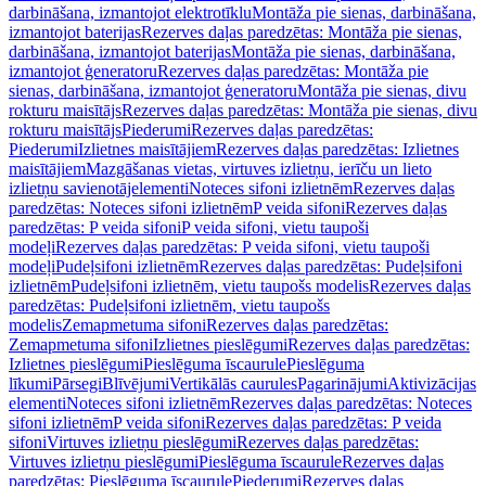
darbināšana, izmantojot elektrotīklu
Montāža pie sienas, darbināšana,
izmantojot baterijas
Rezerves daļas paredzētas: Montāža pie sienas,
darbināšana, izmantojot baterijas
Montāža pie sienas, darbināšana,
izmantojot ģeneratoru
Rezerves daļas paredzētas: Montāža pie
sienas, darbināšana, izmantojot ģeneratoru
Montāža pie sienas, divu
rokturu maisītājs
Rezerves daļas paredzētas: Montāža pie sienas, divu
rokturu maisītājs
Piederumi
Rezerves daļas paredzētas:
Piederumi
Izlietnes maisītājiem
Rezerves daļas paredzētas: Izlietnes
maisītājiem
Mazgāšanas vietas, virtuves izlietņu, ierīču un lieto
izlietņu savienotājelementi
Noteces sifoni izlietnēm
Rezerves daļas
paredzētas: Noteces sifoni izlietnēm
P veida sifoni
Rezerves daļas
paredzētas: P veida sifoni
P veida sifoni, vietu taupoši
modeļi
Rezerves daļas paredzētas: P veida sifoni, vietu taupoši
modeļi
Pudeļsifoni izlietnēm
Rezerves daļas paredzētas: Pudeļsifoni
izlietnēm
Pudeļsifoni izlietnēm, vietu taupošs modelis
Rezerves daļas
paredzētas: Pudeļsifoni izlietnēm, vietu taupošs
modelis
Zemapmetuma sifoni
Rezerves daļas paredzētas:
Zemapmetuma sifoni
Izlietnes pieslēgumi
Rezerves daļas paredzētas:
Izlietnes pieslēgumi
Pieslēguma īscaurule
Pieslēguma
līkumi
Pārsegi
Blīvējumi
Vertikālās caurules
Pagarinājumi
Aktivizācijas
elementi
Noteces sifoni izlietnēm
Rezerves daļas paredzētas: Noteces
sifoni izlietnēm
P veida sifoni
Rezerves daļas paredzētas: P veida
sifoni
Virtuves izlietņu pieslēgumi
Rezerves daļas paredzētas:
Virtuves izlietņu pieslēgumi
Pieslēguma īscaurule
Rezerves daļas
paredzētas: Pieslēguma īscaurule
Piederumi
Rezerves daļas