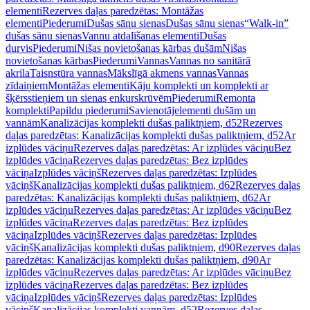
elementi
Rezerves daļas paredzētas: Montāžas
elementi
Piederumi
Dušas sānu sienas
Dušas sānu sienas
“Walk-in”
dušas sānu sienas
Vannu atdalīšanas elementi
Dušas
durvis
Piederumi
Nišas novietošanas kārbas dušām
Nišas
novietošanas kārbas
Piederumi
Vannas
Vannas no sanitārā
akrila
Taisnstūra vannas
Mākslīgā akmens vannas
Vannas
zīdaiņiem
Montāžas elementi
Kāju komplekti un komplekti ar
šķērsstieņiem un sienas enkurskrūvēm
Piederumi
Remonta
komplekti
Papildu piederumi
Savienotājelementi dušām un
vannām
Kanalizācijas komplekti dušas paliktņiem, d52
Rezerves
daļas paredzētas: Kanalizācijas komplekti dušas paliktņiem, d52
Ar
izplūdes vāciņu
Rezerves daļas paredzētas: Ar izplūdes vāciņu
Bez
izplūdes vāciņa
Rezerves daļas paredzētas: Bez izplūdes
vāciņa
Izplūdes vāciņš
Rezerves daļas paredzētas: Izplūdes
vāciņš
Kanalizācijas komplekti dušas paliktņiem, d62
Rezerves daļas
paredzētas: Kanalizācijas komplekti dušas paliktņiem, d62
Ar
izplūdes vāciņu
Rezerves daļas paredzētas: Ar izplūdes vāciņu
Bez
izplūdes vāciņa
Rezerves daļas paredzētas: Bez izplūdes
vāciņa
Izplūdes vāciņš
Rezerves daļas paredzētas: Izplūdes
vāciņš
Kanalizācijas komplekti dušas paliktņiem, d90
Rezerves daļas
paredzētas: Kanalizācijas komplekti dušas paliktņiem, d90
Ar
izplūdes vāciņu
Rezerves daļas paredzētas: Ar izplūdes vāciņu
Bez
izplūdes vāciņa
Rezerves daļas paredzētas: Bez izplūdes
vāciņa
Izplūdes vāciņš
Rezerves daļas paredzētas: Izplūdes
vāciņš
Kanalizācijas komplekti vannām, d52
Rezerves daļas