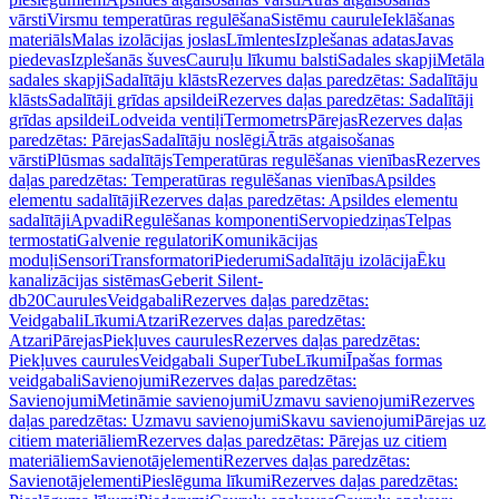
vārsti
Virsmu temperatūras regulēšana
Sistēmu caurule
Ieklāšanas
materiāls
Malas izolācijas joslas
Līmlentes
Izplešanas adatas
Javas
piedevas
Izplešanās šuves
Cauruļu līkumu balsti
Sadales skapji
Metāla
sadales skapji
Sadalītāju klāsts
Rezerves daļas paredzētas: Sadalītāju
klāsts
Sadalītāji grīdas apsildei
Rezerves daļas paredzētas: Sadalītāji
grīdas apsildei
Lodveida ventiļi
Termometrs
Pārejas
Rezerves daļas
paredzētas: Pārejas
Sadalītāju noslēgi
Ātrās atgaisošanas
vārsti
Plūsmas sadalītājs
Temperatūras regulēšanas vienības
Rezerves
daļas paredzētas: Temperatūras regulēšanas vienības
Apsildes
elementu sadalītāji
Rezerves daļas paredzētas: Apsildes elementu
sadalītāji
Apvadi
Regulēšanas komponenti
Servopiedziņas
Telpas
termostati
Galvenie regulatori
Komunikācijas
moduļi
Sensori
Transformatori
Piederumi
Sadalītāju izolācija
Ēku
kanalizācijas sistēmas
Geberit Silent-
db20
Caurules
Veidgabali
Rezerves daļas paredzētas:
Veidgabali
Līkumi
Atzari
Rezerves daļas paredzētas:
Atzari
Pārejas
Piekļuves caurules
Rezerves daļas paredzētas:
Piekļuves caurules
Veidgabali SuperTube
Līkumi
Īpašas formas
veidgabali
Savienojumi
Rezerves daļas paredzētas:
Savienojumi
Metināmie savienojumi
Uzmavu savienojumi
Rezerves
daļas paredzētas: Uzmavu savienojumi
Skavu savienojumi
Pārejas uz
citiem materiāliem
Rezerves daļas paredzētas: Pārejas uz citiem
materiāliem
Savienotājelementi
Rezerves daļas paredzētas:
Savienotājelementi
Pieslēguma līkumi
Rezerves daļas paredzētas: