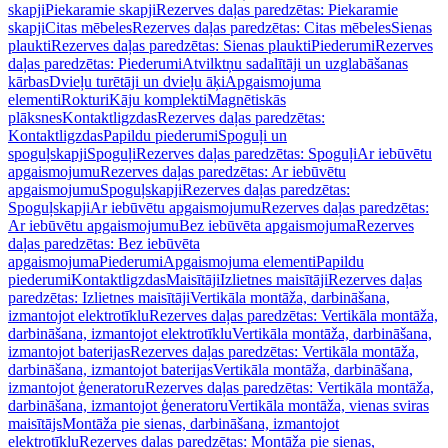
skapji
Piekaramie skapji
Rezerves daļas paredzētas: Piekaramie
skapji
Citas mēbeles
Rezerves daļas paredzētas: Citas mēbeles
Sienas
plaukti
Rezerves daļas paredzētas: Sienas plaukti
Piederumi
Rezerves
daļas paredzētas: Piederumi
Atvilktņu sadalītāji un uzglabāšanas
kārbas
Dvieļu turētāji un dvieļu āķi
Apgaismojuma
elementi
Rokturi
Kāju komplekti
Magnētiskās
plāksnes
Kontaktligzdas
Rezerves daļas paredzētas:
Kontaktligzdas
Papildu piederumi
Spoguļi un
spoguļskapji
Spoguļi
Rezerves daļas paredzētas: Spoguļi
Ar iebūvētu
apgaismojumu
Rezerves daļas paredzētas: Ar iebūvētu
apgaismojumu
Spoguļskapji
Rezerves daļas paredzētas:
Spoguļskapji
Ar iebūvētu apgaismojumu
Rezerves daļas paredzētas:
Ar iebūvētu apgaismojumu
Bez iebūvēta apgaismojuma
Rezerves
daļas paredzētas: Bez iebūvēta
apgaismojuma
Piederumi
Apgaismojuma elementi
Papildu
piederumi
Kontaktligzdas
Maisītāji
Izlietnes maisītāji
Rezerves daļas
paredzētas: Izlietnes maisītāji
Vertikāla montāža, darbināšana,
izmantojot elektrotīklu
Rezerves daļas paredzētas: Vertikāla montāža,
darbināšana, izmantojot elektrotīklu
Vertikāla montāža, darbināšana,
izmantojot baterijas
Rezerves daļas paredzētas: Vertikāla montāža,
darbināšana, izmantojot baterijas
Vertikāla montāža, darbināšana,
izmantojot ģeneratoru
Rezerves daļas paredzētas: Vertikāla montāža,
darbināšana, izmantojot ģeneratoru
Vertikāla montāža, vienas sviras
maisītājs
Montāža pie sienas, darbināšana, izmantojot
elektrotīklu
Rezerves daļas paredzētas: Montāža pie sienas,