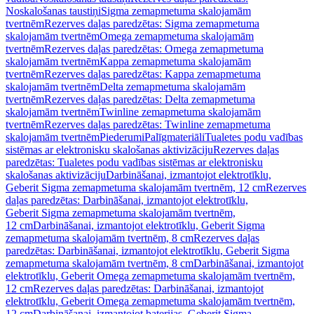
Noskalošanas taustiņi
Sigma zemapmetuma skalojamām
tvertnēm
Rezerves daļas paredzētas: Sigma zemapmetuma
skalojamām tvertnēm
Omega zemapmetuma skalojamām
tvertnēm
Rezerves daļas paredzētas: Omega zemapmetuma
skalojamām tvertnēm
Kappa zemapmetuma skalojamām
tvertnēm
Rezerves daļas paredzētas: Kappa zemapmetuma
skalojamām tvertnēm
Delta zemapmetuma skalojamām
tvertnēm
Rezerves daļas paredzētas: Delta zemapmetuma
skalojamām tvertnēm
Twinline zemapmetuma skalojamām
tvertnēm
Rezerves daļas paredzētas: Twinline zemapmetuma
skalojamām tvertnēm
Piederumi
Palīgmateriāli
Tualetes podu vadības
sistēmas ar elektronisku skalošanas aktivizāciju
Rezerves daļas
paredzētas: Tualetes podu vadības sistēmas ar elektronisku
skalošanas aktivizāciju
Darbināšanai, izmantojot elektrotīklu,
Geberit Sigma zemapmetuma skalojamām tvertnēm, 12 cm
Rezerves
daļas paredzētas: Darbināšanai, izmantojot elektrotīklu,
Geberit Sigma zemapmetuma skalojamām tvertnēm,
12 cm
Darbināšanai, izmantojot elektrotīklu, Geberit Sigma
zemapmetuma skalojamām tvertnēm, 8 cm
Rezerves daļas
paredzētas: Darbināšanai, izmantojot elektrotīklu, Geberit Sigma
zemapmetuma skalojamām tvertnēm, 8 cm
Darbināšanai, izmantojot
elektrotīklu, Geberit Omega zemapmetuma skalojamām tvertnēm,
12 cm
Rezerves daļas paredzētas: Darbināšanai, izmantojot
elektrotīklu, Geberit Omega zemapmetuma skalojamām tvertnēm,
12 cm
Darbināšanai, izmantojot baterijas, Geberit Sigma