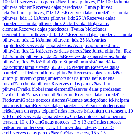
100 l/s
Rezerves daļas paredzētas: Jumta piltuves, līdz 100 l/s
Jumta
piltuves teknēm
Rezerves daļas paredzētas: Jumta piltuves
teknēm
Jumta piltuves, līdz 12 l/s
Rezerves daļas paredzētas: Jumta
piltuves, līdz 12 l/s
Jumta piltuves, līdz 25 l/s
Rezerves daļas
paredzētas: Jumta piltuves, līdz 25 l/s
Tvaika bloķēšanas
elementi
Rezerves daļas paredzētas: Tvaika bloķēšanas
elementi
Jumta piltuvēm, līdz 12 l/s
Rezerves daļas paredzētas: Jumta
piltuvēm, līdz 12 l/s
Jumta piltuvēm, līdz 25 l/s
Avārijas
pārplūdes
Rezerves daļas paredzētas: Avārijas pārplūdes
Jumta
piltuvēm, līdz 12 l/s
Rezerves daļas paredzētas: Jumta piltuvēm, līdz
12 l/s
Jumta piltuvēm, līdz 25 l/s
Rezerves daļas paredzētas: Jumta
piltuvēm, līdz 25 l/s
Stiprinājumi
Stiprinājumu sistēma, d40–
200
Stiprinājumu sistēma, d250–315
Piederumi
Rezerves daļas
paredzētas: Piederumi
Jumta piltuvēm
Rezerves daļas paredzētas:
Jumta piltuvēm
Stiprinājumiem
Standarta jumta lietus ūdens
novadīšana
Jumta piltuves
Rezerves daļas paredzētas: Jumta
piltuves
Tvaika bloķēšanas elementi
Rezerves daļas paredzētas:
Tvaika bloķēšanas elementi
Piederumi
Rezerves daļas paredzētas:
Piederumi
Grīdas noteces sistēmas
Virsmas atūdeņošana iekštelpām
un ārpus telpām
Rezerves daļas paredzētas: Virsmas atūdeņošana
iekštelpām un ārpus telpām
Grīdas noteces balkoniem un terasēm, 10
x 10 cm
Rezerves daļas paredzētas: Grīdas noteces balkoniem un
terasēm, 10 x 10 cm
Grīdas noteces, 13 x 13 cm
Grīdas noteces
balkoniem un terasēm, 13 x 13 cm
Grīdas noteces, 15 x 15
cm
Rezerves daļas paredzētas: Grīdas noteces, 15 x 15