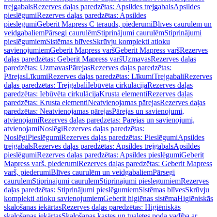
trejgabals
Rezerves daļas paredzētas: Apsildes trejgabals
Apsildes
pieslēgumi
Rezerves daļas paredzētas: Apsildes
pieslēgumi
Geberit Mapress C tērauds, piederumi
Blīves caurulēm un
veidgabaliem
Pārsegi caurulēm
Stiprinājumi caurulēm
Stiprinājumi
pieslēgumiem
Sistēmas blīves
Skrūvju komplekti atloku
savienojumiem
Geberit Mapress varš
Geberit Mapress varš
Rezerves
daļas paredzētas: Geberit Mapress varš
Uzmavas
Rezerves daļas
paredzētas: Uzmavas
Pārejas
Rezerves daļas paredzētas:
Pārejas
Līkumi
Rezerves daļas paredzētas: Līkumi
Trejgabali
Rezerves
daļas paredzētas: Trejgabali
Iebūvēta cirkulācija
Rezerves daļas
paredzētas: Iebūvēta cirkulācija
Krusta elementi
Rezerves daļas
paredzētas: Krusta elementi
Neatvienojamas pārejas
Rezerves daļas
paredzētas: Neatvienojamas pārejas
Pārejas un savienojumi,
atvienojami
Rezerves daļas paredzētas: Pārejas un savienojumi,
atvienojami
Noslēgi
Rezerves daļas paredzētas:
Noslēgi
Pieslēgumi
Rezerves daļas paredzētas: Pieslēgumi
Apsildes
trejgabals
Rezerves daļas paredzētas: Apsildes trejgabals
Apsildes
pieslēgumi
Rezerves daļas paredzētas: Apsildes pieslēgumi
Geberit
Mapress varš, piederumi
Rezerves daļas paredzētas: Geberit Mapress
varš, piederumi
Blīves caurulēm un veidgabaliem
Pārsegi
caurulēm
Stiprinājumi caurulēm
Stiprinājumi pieslēgumiem
Rezerves
daļas paredzētas: Stiprinājumi pieslēgumiem
Sistēmas blīves
Skrūvju
komplekti atloku savienojumiem
Geberit higiēnas sistēma
Higiēniskās
skalošanas iekārtas
Rezerves daļas paredzētas: Higiēniskās
skalošanas iekārtas
Skalošanas kastes un tualetes poda vadība ar