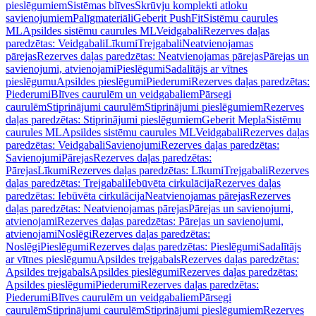
pieslēgumiem
Sistēmas blīves
Skrūvju komplekti atloku
savienojumiem
Palīgmateriāli
Geberit PushFit
Sistēmu caurules
ML
Apsildes sistēmu caurules ML
Veidgabali
Rezerves daļas
paredzētas: Veidgabali
Līkumi
Trejgabali
Neatvienojamas
pārejas
Rezerves daļas paredzētas: Neatvienojamas pārejas
Pārejas un
savienojumi, atvienojami
Pieslēgumi
Sadalītājs ar vītnes
pieslēgumu
Apsildes pieslēgumi
Piederumi
Rezerves daļas paredzētas:
Piederumi
Blīves caurulēm un veidgabaliem
Pārsegi
caurulēm
Stiprinājumi caurulēm
Stiprinājumi pieslēgumiem
Rezerves
daļas paredzētas: Stiprinājumi pieslēgumiem
Geberit Mepla
Sistēmu
caurules ML
Apsildes sistēmu caurules ML
Veidgabali
Rezerves daļas
paredzētas: Veidgabali
Savienojumi
Rezerves daļas paredzētas:
Savienojumi
Pārejas
Rezerves daļas paredzētas:
Pārejas
Līkumi
Rezerves daļas paredzētas: Līkumi
Trejgabali
Rezerves
daļas paredzētas: Trejgabali
Iebūvēta cirkulācija
Rezerves daļas
paredzētas: Iebūvēta cirkulācija
Neatvienojamas pārejas
Rezerves
daļas paredzētas: Neatvienojamas pārejas
Pārejas un savienojumi,
atvienojami
Rezerves daļas paredzētas: Pārejas un savienojumi,
atvienojami
Noslēgi
Rezerves daļas paredzētas:
Noslēgi
Pieslēgumi
Rezerves daļas paredzētas: Pieslēgumi
Sadalītājs
ar vītnes pieslēgumu
Apsildes trejgabals
Rezerves daļas paredzētas:
Apsildes trejgabals
Apsildes pieslēgumi
Rezerves daļas paredzētas:
Apsildes pieslēgumi
Piederumi
Rezerves daļas paredzētas:
Piederumi
Blīves caurulēm un veidgabaliem
Pārsegi
caurulēm
Stiprinājumi caurulēm
Stiprinājumi pieslēgumiem
Rezerves