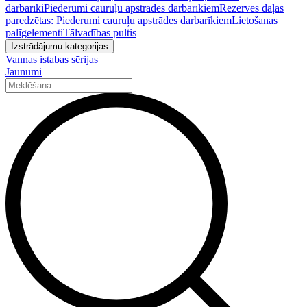
darbarīki
Piederumi cauruļu apstrādes darbarīkiem
Rezerves daļas
paredzētas: Piederumi cauruļu apstrādes darbarīkiem
Lietošanas
palīgelementi
Tālvadības pultis
Izstrādājumu kategorijas
Vannas istabas sērijas
Jaunumi