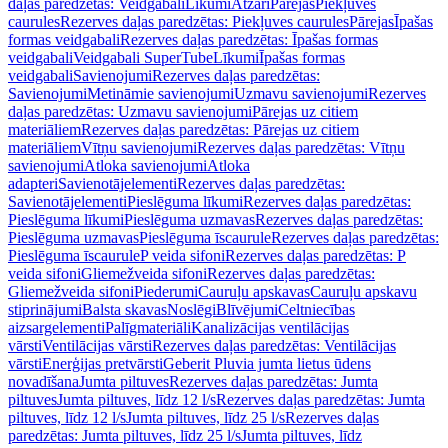
daļas paredzētas: Veidgabali
Līkumi
Atzari
Pārejas
Piekļuves
caurules
Rezerves daļas paredzētas: Piekļuves caurules
Pārejas
Īpašas
formas veidgabali
Rezerves daļas paredzētas: Īpašas formas
veidgabali
Veidgabali SuperTube
Līkumi
Īpašas formas
veidgabali
Savienojumi
Rezerves daļas paredzētas:
Savienojumi
Metināmie savienojumi
Uzmavu savienojumi
Rezerves
daļas paredzētas: Uzmavu savienojumi
Pārejas uz citiem
materiāliem
Rezerves daļas paredzētas: Pārejas uz citiem
materiāliem
Vītņu savienojumi
Rezerves daļas paredzētas: Vītņu
savienojumi
Atloka savienojumi
Atloka
adapteri
Savienotājelementi
Rezerves daļas paredzētas:
Savienotājelementi
Pieslēguma līkumi
Rezerves daļas paredzētas:
Pieslēguma līkumi
Pieslēguma uzmavas
Rezerves daļas paredzētas:
Pieslēguma uzmavas
Pieslēguma īscaurule
Rezerves daļas paredzētas:
Pieslēguma īscaurule
P veida sifoni
Rezerves daļas paredzētas: P
veida sifoni
Gliemežveida sifoni
Rezerves daļas paredzētas:
Gliemežveida sifoni
Piederumi
Cauruļu apskavas
Cauruļu apskavu
stiprinājumi
Balsta skavas
Noslēgi
Blīvējumi
Celtniecības
aizsargelementi
Palīgmateriāli
Kanalizācijas ventilācijas
vārsti
Ventilācijas vārsti
Rezerves daļas paredzētas: Ventilācijas
vārsti
Enerģijas pretvārsti
Geberit Pluvia jumta lietus ūdens
novadīšana
Jumta piltuves
Rezerves daļas paredzētas: Jumta
piltuves
Jumta piltuves, līdz 12 l/s
Rezerves daļas paredzētas: Jumta
piltuves, līdz 12 l/s
Jumta piltuves, līdz 25 l/s
Rezerves daļas
paredzētas: Jumta piltuves, līdz 25 l/s
Jumta piltuves, līdz