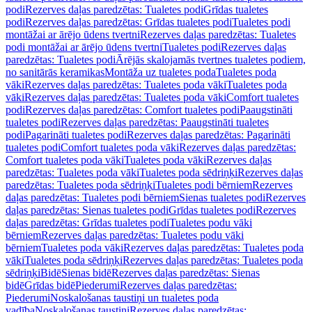
podi
Rezerves daļas paredzētas: Tualetes podi
Grīdas tualetes
podi
Rezerves daļas paredzētas: Grīdas tualetes podi
Tualetes podi
montāžai ar ārējo ūdens tvertni
Rezerves daļas paredzētas: Tualetes
podi montāžai ar ārējo ūdens tvertni
Tualetes podi
Rezerves daļas
paredzētas: Tualetes podi
Ārējās skalojamās tvertnes tualetes podiem,
no sanitārās keramikas
Montāža uz tualetes poda
Tualetes poda
vāki
Rezerves daļas paredzētas: Tualetes poda vāki
Tualetes poda
vāki
Rezerves daļas paredzētas: Tualetes poda vāki
Comfort tualetes
podi
Rezerves daļas paredzētas: Comfort tualetes podi
Paaugstināti
tualetes podi
Rezerves daļas paredzētas: Paaugstināti tualetes
podi
Pagarināti tualetes podi
Rezerves daļas paredzētas: Pagarināti
tualetes podi
Comfort tualetes poda vāki
Rezerves daļas paredzētas:
Comfort tualetes poda vāki
Tualetes poda vāki
Rezerves daļas
paredzētas: Tualetes poda vāki
Tualetes poda sēdriņķi
Rezerves daļas
paredzētas: Tualetes poda sēdriņķi
Tualetes podi bērniem
Rezerves
daļas paredzētas: Tualetes podi bērniem
Sienas tualetes podi
Rezerves
daļas paredzētas: Sienas tualetes podi
Grīdas tualetes podi
Rezerves
daļas paredzētas: Grīdas tualetes podi
Tualetes podu vāki
bērniem
Rezerves daļas paredzētas: Tualetes podu vāki
bērniem
Tualetes poda vāki
Rezerves daļas paredzētas: Tualetes poda
vāki
Tualetes poda sēdriņķi
Rezerves daļas paredzētas: Tualetes poda
sēdriņķi
Bidē
Sienas bidē
Rezerves daļas paredzētas: Sienas
bidē
Grīdas bidē
Piederumi
Rezerves daļas paredzētas:
Piederumi
Noskalošanas taustiņi un tualetes poda
vadība
Noskalošanas taustiņi
Rezerves daļas paredzētas: