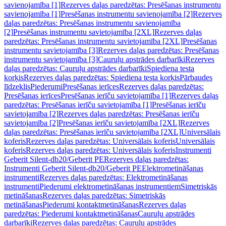
savienojamība [1]
Rezerves daļas paredzētas: Presēšanas instrumentu
savienojamība [1]
Presēšanas instrumentu savienojamība [2]
Rezerves
daļas paredzētas: Presēšanas instrumentu savienojamība
[2]
Presēšanas instrumentu savietojamība [2XL]
Rezerves daļas
paredzētas: Presēšanas instrumentu savietojamība [2XL]
Presēšanas
instrumentu savietojamība [3]
Rezerves daļas paredzētas: Presēšanas
instrumentu savietojamība [3]
Cauruļu apstrādes darbarīki
Rezerves
daļas paredzētas: Cauruļu apstrādes darbarīki
Spiediena testa
korķis
Rezerves daļas paredzētas: Spiediena testa korķis
Pārbaudes
līdzeklis
Piederumi
Presēšanas ierīces
Rezerves daļas paredzētas:
Presēšanas ierīces
Presēšanas ierīču savietojamība [1]
Rezerves daļas
paredzētas: Presēšanas ierīču savietojamība [1]
Presēšanas ierīču
savietojamība [2]
Rezerves daļas paredzētas: Presēšanas ierīču
savietojamība [2]
Presēšanas ierīču savietojamība [2XL]
Rezerves
daļas paredzētas: Presēšanas ierīču savietojamība [2XL]
Universālais
koferis
Rezerves daļas paredzētas: Universālais koferis
Universālais
koferis
Rezerves daļas paredzētas: Universālais koferis
Instrumenti
Geberit Silent-db20/Geberit PE
Rezerves daļas paredzētas:
Instrumenti Geberit Silent-db20/Geberit PE
Elektrometināšanas
instrumenti
Rezerves daļas paredzētas: Elektrometināšanas
instrumenti
Piederumi elektrometināšanas instrumentiem
Simetriskās
metināšanas
Rezerves daļas paredzētas: Simetriskās
metināšanas
Piederumi kontaktmetināšanas
Rezerves daļas
paredzētas: Piederumi kontaktmetināšanas
Cauruļu apstrādes
darbarīki
Rezerves daļas paredzētas: Cauruļu apstrādes