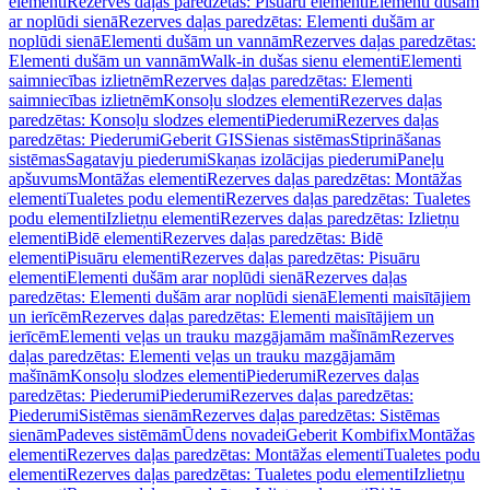
elementi
Rezerves daļas paredzētas: Pisuāru elementi
Elementi dušām
ar noplūdi sienā
Rezerves daļas paredzētas: Elementi dušām ar
noplūdi sienā
Elementi dušām un vannām
Rezerves daļas paredzētas:
Elementi dušām un vannām
Walk-in dušas sienu elementi
Elementi
saimniecības izlietnēm
Rezerves daļas paredzētas: Elementi
saimniecības izlietnēm
Konsoļu slodzes elementi
Rezerves daļas
paredzētas: Konsoļu slodzes elementi
Piederumi
Rezerves daļas
paredzētas: Piederumi
Geberit GIS
Sienas sistēmas
Stiprināšanas
sistēmas
Sagatavju piederumi
Skaņas izolācijas piederumi
Paneļu
apšuvums
Montāžas elementi
Rezerves daļas paredzētas: Montāžas
elementi
Tualetes podu elementi
Rezerves daļas paredzētas: Tualetes
podu elementi
Izlietņu elementi
Rezerves daļas paredzētas: Izlietņu
elementi
Bidē elementi
Rezerves daļas paredzētas: Bidē
elementi
Pisuāru elementi
Rezerves daļas paredzētas: Pisuāru
elementi
Elementi dušām arar noplūdi sienā
Rezerves daļas
paredzētas: Elementi dušām arar noplūdi sienā
Elementi maisītājiem
un ierīcēm
Rezerves daļas paredzētas: Elementi maisītājiem un
ierīcēm
Elementi veļas un trauku mazgājamām mašīnām
Rezerves
daļas paredzētas: Elementi veļas un trauku mazgājamām
mašīnām
Konsoļu slodzes elementi
Piederumi
Rezerves daļas
paredzētas: Piederumi
Piederumi
Rezerves daļas paredzētas:
Piederumi
Sistēmas sienām
Rezerves daļas paredzētas: Sistēmas
sienām
Padeves sistēmām
Ūdens novadei
Geberit Kombifix
Montāžas
elementi
Rezerves daļas paredzētas: Montāžas elementi
Tualetes podu
elementi
Rezerves daļas paredzētas: Tualetes podu elementi
Izlietņu