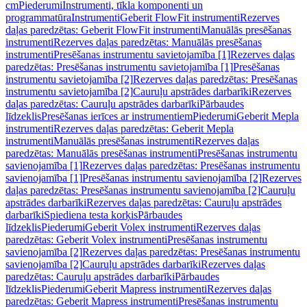
cm
Piederumi
Instrumenti, tīkla komponenti un
programmatūra
Instrumenti
Geberit FlowFit instrumenti
Rezerves
daļas paredzētas: Geberit FlowFit instrumenti
Manuālās presēšanas
instrumenti
Rezerves daļas paredzētas: Manuālās presēšanas
instrumenti
Presēšanas instrumentu savietojamība [1]
Rezerves daļas
paredzētas: Presēšanas instrumentu savietojamība [1]
Presēšanas
instrumentu savietojamība [2]
Rezerves daļas paredzētas: Presēšanas
instrumentu savietojamība [2]
Cauruļu apstrādes darbarīki
Rezerves
daļas paredzētas: Cauruļu apstrādes darbarīki
Pārbaudes
līdzeklis
Presēšanas ierīces ar instrumentiem
Piederumi
Geberit Mepla
instrumenti
Rezerves daļas paredzētas: Geberit Mepla
instrumenti
Manuālās presēšanas instrumenti
Rezerves daļas
paredzētas: Manuālās presēšanas instrumenti
Presēšanas instrumentu
savienojamība [1]
Rezerves daļas paredzētas: Presēšanas instrumentu
savienojamība [1]
Presēšanas instrumentu savienojamība [2]
Rezerves
daļas paredzētas: Presēšanas instrumentu savienojamība [2]
Cauruļu
apstrādes darbarīki
Rezerves daļas paredzētas: Cauruļu apstrādes
darbarīki
Spiediena testa korķis
Pārbaudes
līdzeklis
Piederumi
Geberit Volex instrumenti
Rezerves daļas
paredzētas: Geberit Volex instrumenti
Presēšanas instrumentu
savienojamība [2]
Rezerves daļas paredzētas: Presēšanas instrumentu
savienojamība [2]
Cauruļu apstrādes darbarīki
Rezerves daļas
paredzētas: Cauruļu apstrādes darbarīki
Pārbaudes
līdzeklis
Piederumi
Geberit Mapress instrumenti
Rezerves daļas
paredzētas: Geberit Mapress instrumenti
Presēšanas instrumentu