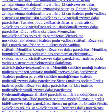
zemapmetuma skalojamām tvertnēm, 12 cm
Rezerves daļas
paredzētas: Darbināšanai, izmantojot baterijas, Geberit Sigma
zemapmetuma skalojamām tvertnēm, 12 cm
Tualetes podu vadības
sistēmas ar pneimatisku skalošanas aktivizāciju
Rezerves daļas
paredzētas: Tualetes podu vadības sistēmas ar pneimatisku
skalošanas aktivizāciju
Divu režīmu skalošanai
Rezerves daļas
paredzētas: Divu režīmu skalošanai
Vienrežīma
noskalošanai
Rezerves daļas paredzētas: Vienrežīma
noskalošanai
Piederumi tualetes podu vadības sistēmām
Rezerves
daļas paredzētas: Piederumi tualetes podu vadības
sistēmām
Montāžas komplekti
Rezerves daļas paredzētas: Montāžas
komplekti
Tualetes podu vadības sistēmām ar elektronisku
skalošanas aktivizāciju
Rezerves daļas paredzētas: Tualetes podu
vadības sistēmām ar elektronisku skalošanas
aktivizāciju
Savienojumi
Geberit Monolith sanitārie moduļi
Tualetes
podiem paredzēti sanitārie moduļi
Rezerves daļas paredzētas:
Tualetes podiem paredzēti sanitārie moduļi
Sienas tualetes
podiem
Rezerves daļas paredzētas: Sienas tualetes podiem
Grīdas
tualetes podiem
Rezerves daļas paredzētas: Grīdas tualetes
podiem
Piederumi
Rezerves daļas paredzētas:
Piederumi
Palīgmateriāli
Bidē paredzēti sanitārie moduļi
Rezerves
daļas paredzētas: Bidē paredzēti sanitārie moduļi
Sienas un grīdas
bidē
Rezerves daļas paredzētas: Sienas un grīdas bidē
Pisuārs
Pisuāri,
skalošanas režīms, ar skalošanas malu
Rezerves daļas paredzētas: