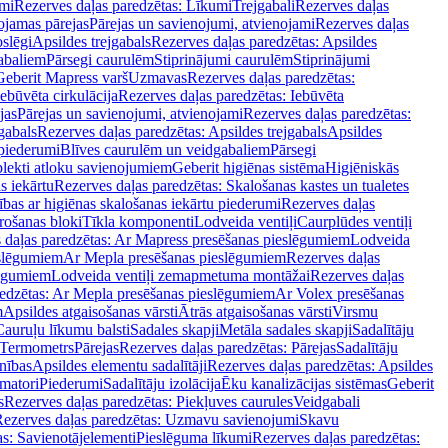
mi
Rezerves daļas paredzētas: Līkumi
Trejgabali
Rezerves daļas
ojamas pārejas
Pārejas un savienojumi, atvienojami
Rezerves daļas
slēgi
Apsildes trejgabals
Rezerves daļas paredzētas: Apsildes
abaliem
Pārsegi caurulēm
Stiprinājumi caurulēm
Stiprinājumi
Geberit Mapress varš
Uzmavas
Rezerves daļas paredzētas:
Iebūvēta cirkulācija
Rezerves daļas paredzētas: Iebūvēta
jas
Pārejas un savienojumi, atvienojami
Rezerves daļas paredzētas:
gabals
Rezerves daļas paredzētas: Apsildes trejgabals
Apsildes
 piederumi
Blīves caurulēm un veidgabaliem
Pārsegi
lekti atloku savienojumiem
Geberit higiēnas sistēma
Higiēniskās
s iekārtu
Rezerves daļas paredzētas: Skalošanas kastes un tualetes
ības ar higiēnas skalošanas iekārtu piederumi
Rezerves daļas
rošanas bloki
Tīkla komponenti
Lodveida ventiļi
Caurplūdes ventiļi
 daļas paredzētas: Ar Mapress presēšanas pieslēgumiem
Lodveida
eslēgumiem
Ar Mepla presēšanas pieslēgumiem
Rezerves daļas
lēgumiem
Lodveida ventiļi zemapmetuma montāžai
Rezerves daļas
redzētas: Ar Mepla presēšanas pieslēgumiem
Ar Volex presēšanas
m
Apsildes atgaisošanas vārsti
Ātrās atgaisošanas vārsti
Virsmu
Cauruļu līkumu balsti
Sadales skapji
Metāla sadales skapji
Sadalītāju
Termometrs
Pārejas
Rezerves daļas paredzētas: Pārejas
Sadalītāju
nības
Apsildes elementu sadalītāji
Rezerves daļas paredzētas: Apsildes
matori
Piederumi
Sadalītāju izolācija
Ēku kanalizācijas sistēmas
Geberit
s
Rezerves daļas paredzētas: Piekļuves caurules
Veidgabali
ezerves daļas paredzētas: Uzmavu savienojumi
Skavu
as: Savienotājelementi
Pieslēguma līkumi
Rezerves daļas paredzētas: