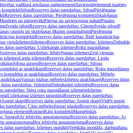
ebūvētas vadības
Lietošanas palīgelementi
Savienotājelementi tualetes
s komplekti
Sifoni
Rezerves daļas paredzētas: Sifoni
Pieslēguma
kti
Rezerves daļas paredzētas: Pieslēguma komplekti
Skalošanas
Manšetes un pārsegvāki
Pārejas un savienojuma gabali
Pisuāru
mežveida sifoni
Rezerves daļas paredzētas: Gliemežveida sifoni
P
šanas cauruļu un skalošanas līkumu pagarinājumi
Pieslēguma
izācijas komplekti
Rezerves daļas paredzētas: Bidē kanalizācijas
as vieta
Izlietnes
Izlietnes
Rezerves daļas paredzētas: Izlietnes
Dubultās
s daļas paredzētas: Uzliekamās izlietnes
Roku mazgāšanas
Rezerves daļas paredzētas: Iebūvējamas izlietnes
Zem virsmas
s izlietnes
Lietās izlietnes
Rezerves daļas paredzētas: Lietās
stkājas
Sifona aizsegi
Rezerves daļas paredzētas: Sifona
komplekti ar apakšskapi
Rezerves daļas paredzētas: Roku mazgāšanas
es komplekti ar apakšskapi
Rezerves daļas paredzētas: Mēbeļu
r apakšskapi
Vannas istabas mēbeles
Izlietņu apakšskapji
Rezerves daļas
daļas paredzētas: Izlietnēm
Dubultajām izlietnēm
Rezerves daļas
as paredzētas: Stūra roku mazgāšanas izlietnēm
Izlietņu
ormā
Uzliekamai izlietnei taisnstūra
Rezerves daļas paredzētas:
i
Augsti skapji
Rezerves daļas paredzētas: Augsti skapji
Vidēji augsti
as paredzētas: Citas mēbeles
Sienas plaukti
Rezerves daļas paredzētas:
ojuma elementi
Rokturi
Kāju komplekti
Magnētiskās
s: Spoguļi
Ar iebūvētu apgaismojumu
Rezerves daļas paredzētas: Ar
vētu apgaismojumu
Bez iebūvēta apgaismojuma
Rezerves daļas
s daļas paredzētas: Izlietnes maisītāji
Vertikāla montāža, darbināšana,
ntojot baterijas
Rezerves daļas paredzētas: Vertikāla montāža,