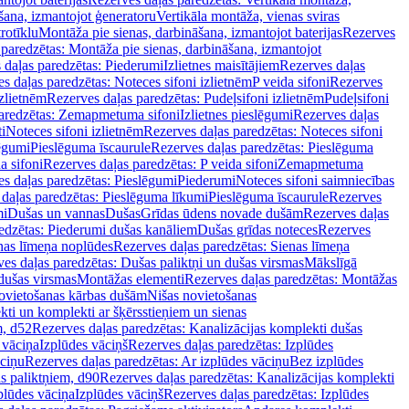
šana, izmantojot ģeneratoru
Vertikāla montāža, vienas sviras
rotīklu
Montāža pie sienas, darbināšana, izmantojot baterijas
Rezerves
paredzētas: Montāža pie sienas, darbināšana, izmantojot
 daļas paredzētas: Piederumi
Izlietnes maisītājiem
Rezerves daļas
s daļas paredzētas: Noteces sifoni izlietnēm
P veida sifoni
Rezerves
izlietnēm
Rezerves daļas paredzētas: Pudeļsifoni izlietnēm
Pudeļsifoni
paredzētas: Zemapmetuma sifoni
Izlietnes pieslēgumi
Rezerves daļas
i
Noteces sifoni izlietnēm
Rezerves daļas paredzētas: Noteces sifoni
lēgumi
Pieslēguma īscaurule
Rezerves daļas paredzētas: Pieslēguma
a sifoni
Rezerves daļas paredzētas: P veida sifoni
Zemapmetuma
s daļas paredzētas: Pieslēgumi
Piederumi
Noteces sifoni saimniecības
daļas paredzētas: Pieslēguma līkumi
Pieslēguma īscaurule
Rezerves
mi
Dušas un vannas
Dušas
Grīdas ūdens novade dušām
Rezerves daļas
edzētas: Piederumi dušas kanāliem
Dušas grīdas noteces
Rezerves
nas līmeņa noplūdes
Rezerves daļas paredzētas: Sienas līmeņa
es daļas paredzētas: Dušas paliktņi un dušas virsmas
Mākslīgā
dušas virsmas
Montāžas elementi
Rezerves daļas paredzētas: Montāžas
ovietošanas kārbas dušām
Nišas novietošanas
ti un komplekti ar šķērsstieņiem un sienas
m, d52
Rezerves daļas paredzētas: Kanalizācijas komplekti dušas
 vāciņa
Izplūdes vāciņš
Rezerves daļas paredzētas: Izplūdes
āciņu
Rezerves daļas paredzētas: Ar izplūdes vāciņu
Bez izplūdes
s paliktņiem, d90
Rezerves daļas paredzētas: Kanalizācijas komplekti
plūdes vāciņa
Izplūdes vāciņš
Rezerves daļas paredzētas: Izplūdes