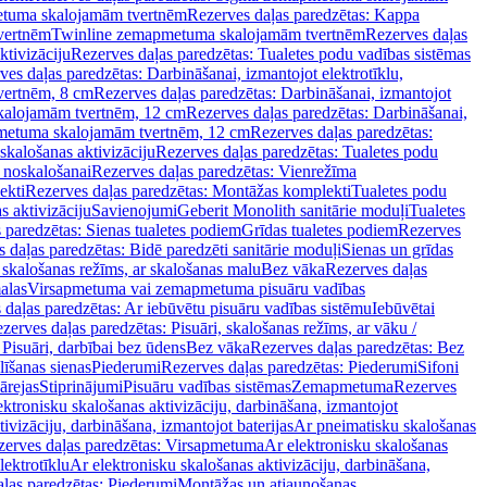
tuma skalojamām tvertnēm
Rezerves daļas paredzētas: Kappa
vertnēm
Twinline zemapmetuma skalojamām tvertnēm
Rezerves daļas
ktivizāciju
Rezerves daļas paredzētas: Tualetes podu vadības sistēmas
ves daļas paredzētas: Darbināšanai, izmantojot elektrotīklu,
vertnēm, 8 cm
Rezerves daļas paredzētas: Darbināšanai, izmantojot
skalojamām tvertnēm, 12 cm
Rezerves daļas paredzētas: Darbināšanai,
apmetuma skalojamām tvertnēm, 12 cm
Rezerves daļas paredzētas:
skalošanas aktivizāciju
Rezerves daļas paredzētas: Tualetes podu
 noskalošanai
Rezerves daļas paredzētas: Vienrežīma
ekti
Rezerves daļas paredzētas: Montāžas komplekti
Tualetes podu
s aktivizāciju
Savienojumi
Geberit Monolith sanitārie moduļi
Tualetes
 paredzētas: Sienas tualetes podiem
Grīdas tualetes podiem
Rezerves
 daļas paredzētas: Bidē paredzēti sanitārie moduļi
Sienas un grīdas
, skalošanas režīms, ar skalošanas malu
Bez vāka
Rezerves daļas
alas
Virsapmetuma vai zemapmetuma pisuāru vadības
 daļas paredzētas: Ar iebūvētu pisuāru vadības sistēmu
Iebūvētai
zerves daļas paredzētas: Pisuāri, skalošanas režīms, ar vāku /
 Pisuāri, darbībai bez ūdens
Bez vāka
Rezerves daļas paredzētas: Bez
līšanas sienas
Piederumi
Rezerves daļas paredzētas: Piederumi
Sifoni
ārejas
Stiprinājumi
Pisuāru vadības sistēmas
Zemapmetuma
Rezerves
ektronisku skalošanas aktivizāciju, darbināšana, izmantojot
ivizāciju, darbināšana, izmantojot baterijas
Ar pneimatisku skalošanas
zerves daļas paredzētas: Virsapmetuma
Ar elektronisku skalošanas
lektrotīklu
Ar elektronisku skalošanas aktivizāciju, darbināšana,
ļas paredzētas: Piederumi
Montāžas un atjaunošanas