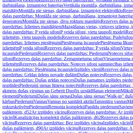
darbināšana, izmantojot baterijas
Vertikāla montāža, darbināšana, izma
maisītājs
Montāža pie sienas, darbināšana, izmantojot elektrotīklu
Rezer
daļas paredzētas: Montāža pie sienas, darbināšana, izmantojot baterija
ģeneratoru
Montāža pie sienas, divu rokturu maisītājs
Rezerves daļas pa
paredzētas: Izlietnes maisītājiem
Mazgāšanas vietas, virtuves izlietņu, i
daļas paredzētas: P veida sifoni
P veida sifoni, vietu taupoši modeļi
Reze
izlietnēm, vietu taupošs modelis
Rezerves daļas paredzētas: Pudeļsifoni
paredzētas: Izlietnes pieslēgumi
Pieslēguma īscaurule
Pieslēguma līkum
izlietnēm
P veida sifoni
Rezerves daļas paredzētas: P veida sifoni
Virtuv
īscaurule
Piederumi
Rezerves daļas paredzētas: Piederumi
Noteces sifo
sifoni
Rezerves daļas paredzētas: Zemapmetuma sifoni
Virsapmetuma s
izlietnēm
Rezerves daļas paredzētas: Noteces sifoni saimniecības izlie
daļas paredzētas: Pieslēguma īscaurule
Izplūdes vārsti
Rezerves daļas pa
paredzētas: Grīdas ūdens novade dušām
Dušas noteces
Rezerves daļas
daļas paredzētas: Dušas grīdas noteces
Dušas pamatnes izplūdes piede
noplūdes
Piederumi sienas līmeņa notecēm
Rezerves daļas paredzētas:
akmens dušas virsmas un Geberit Duofix uzstādīšanas elementi
Mākslī
elementi
Piederumi
Dušas sānu sienas
Dušas sānu sienas
“Walk-in” duša
kārbas
Piederumi
Vannas
Vannas no sanitārā akrila
Taisnstūra vannas
Mā
enkurskrūvēm
Piederumi
Remonta komplekti
Papildu piederumi
Savien
paliktņiem, d52
Ar izplūdes vāciņu
Rezerves daļas paredzētas: Ar izpl
vāciņš
Kanalizācijas komplekti dušas paliktņiem, d62
Rezerves daļas p
vāciņa
Rezerves daļas paredzētas: Bez izplūdes vāciņa
Izplūdes vāciņš
dušas paliktņiem, d90
Ar izplūdes vāciņu
Rezerves daļas paredzētas: A