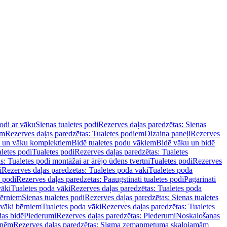
podi ar vāku
Sienas tualetes podi
Rezerves daļas paredzētas: Sienas
em
Rezerves daļas paredzētas: Tualetes podiem
Dizaina paneļi
Rezerves
u un vāku komplektiem
Bidē tualetes podu vākiem
Bidē vāku un bidē
aletes podi
Tualetes podi
Rezerves daļas paredzētas: Tualetes
s: Tualetes podi montāžai ar ārējo ūdens tvertni
Tualetes podi
Rezerves
i
Rezerves daļas paredzētas: Tualetes poda vāki
Tualetes poda
s podi
Rezerves daļas paredzētas: Paaugstināti tualetes podi
Pagarināti
vāki
Tualetes poda vāki
Rezerves daļas paredzētas: Tualetes poda
bērniem
Sienas tualetes podi
Rezerves daļas paredzētas: Sienas tualetes
 vāki bērniem
Tualetes poda vāki
Rezerves daļas paredzētas: Tualetes
das bidē
Piederumi
Rezerves daļas paredzētas: Piederumi
Noskalošanas
tnēm
Rezerves daļas paredzētas: Sigma zemapmetuma skalojamām