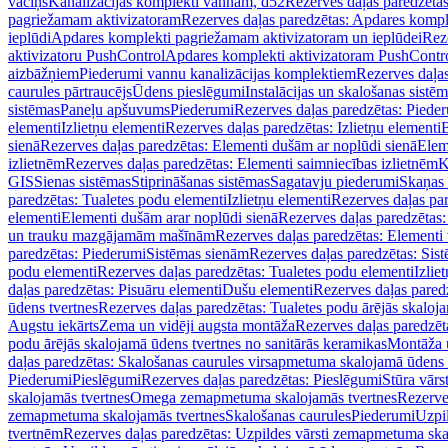
vāciņš
Kanalizācijas komplekti vannām, d52
Rezerves daļas paredzēta
pagriežamam aktivizatoram
Rezerves daļas paredzētas: Apdares komp
ieplūdi
Apdares komplekti pagriežamam aktivizatoram un ieplūdei
Rez
aktivizatoru PushControl
Apdares komplekti aktivizatoram PushContr
aizbāžņiem
Piederumi vannu kanalizācijas komplektiem
Rezerves daļa
caurules pārtraucējs
Ūdens pieslēgumi
Instalācijas un skalošanas sistē
sistēmas
Paneļu apšuvums
Piederumi
Rezerves daļas paredzētas: Piede
elementi
Izlietņu elementi
Rezerves daļas paredzētas: Izlietņu elementi
B
sienā
Rezerves daļas paredzētas: Elementi dušām ar noplūdi sienā
Elem
izlietnēm
Rezerves daļas paredzētas: Elementi saimniecības izlietnēm
K
GIS
Sienas sistēmas
Stiprināšanas sistēmas
Sagatavju piederumi
Skaņas 
paredzētas: Tualetes podu elementi
Izlietņu elementi
Rezerves daļas par
elementi
Elementi dušām arar noplūdi sienā
Rezerves daļas paredzētas:
un trauku mazgājamām mašīnām
Rezerves daļas paredzētas: Element
paredzētas: Piederumi
Sistēmas sienām
Rezerves daļas paredzētas: Sis
podu elementi
Rezerves daļas paredzētas: Tualetes podu elementi
Izlie
daļas paredzētas: Pisuāru elementi
Dušu elementi
Rezerves daļas pared
ūdens tvertnes
Rezerves daļas paredzētas: Tualetes podu ārējās skaloj
Augstu iekārts
Zema un vidēji augsta montāža
Rezerves daļas paredzēt
podu ārējās skalojamā ūdens tvertnes no sanitārās keramikas
Montāža u
daļas paredzētas: Skalošanas caurules virsapmetuma skalojamā ūdens
Piederumi
Pieslēgumi
Rezerves daļas paredzētas: Pieslēgumi
Stūra vārst
skalojamās tvertnes
Omega zemapmetuma skalojamās tvertnes
Rezerve
zemapmetuma skalojamās tvertnes
Skalošanas caurules
Piederumi
Uzpil
tvertnēm
Rezerves daļas paredzētas: Uzpildes vārsti zemapmetuma sk