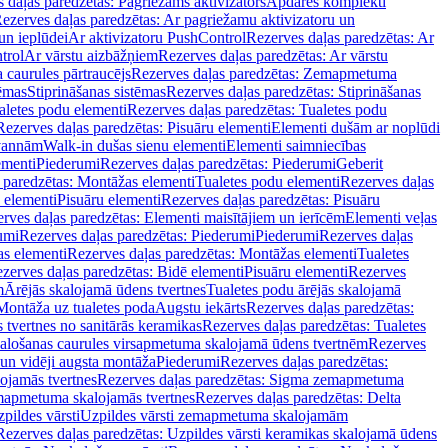
 daļas paredzētas: Pagriežams aktivizators
Apdares komplekti
ezerves daļas paredzētas: Ar pagriežamu aktivizatoru un
un ieplūdei
Ar aktivizatoru PushControl
Rezerves daļas paredzētas: Ar
trol
Ar vārstu aizbāžņiem
Rezerves daļas paredzētas: Ar vārstu
aurules pārtraucējs
Rezerves daļas paredzētas: Zemapmetuma
tēmas
Stiprināšanas sistēmas
Rezerves daļas paredzētas: Stiprināšanas
aletes podu elementi
Rezerves daļas paredzētas: Tualetes podu
Rezerves daļas paredzētas: Pisuāru elementi
Elementi dušām ar noplūdi
 vannām
Walk-in dušas sienu elementi
Elementi saimniecības
ementi
Piederumi
Rezerves daļas paredzētas: Piederumi
Geberit
 paredzētas: Montāžas elementi
Tualetes podu elementi
Rezerves daļas
 elementi
Pisuāru elementi
Rezerves daļas paredzētas: Pisuāru
rves daļas paredzētas: Elementi maisītājiem un ierīcēm
Elementi veļas
umi
Rezerves daļas paredzētas: Piederumi
Piederumi
Rezerves daļas
s elementi
Rezerves daļas paredzētas: Montāžas elementi
Tualetes
zerves daļas paredzētas: Bidē elementi
Pisuāru elementi
Rezerves
m
Ārējās skalojamā ūdens tvertnes
Tualetes podu ārējās skalojamā
Montāža uz tualetes poda
Augstu iekārts
Rezerves daļas paredzētas:
 tvertnes no sanitārās keramikas
Rezerves daļas paredzētas: Tualetes
alošanas caurules virsapmetuma skalojamā ūdens tvertnēm
Rezerves
un vidēji augsta montāža
Piederumi
Rezerves daļas paredzētas:
jamās tvertnes
Rezerves daļas paredzētas: Sigma zemapmetuma
mapmetuma skalojamās tvertnes
Rezerves daļas paredzētas: Delta
pildes vārsti
Uzpildes vārsti zemapmetuma skalojamām
Rezerves daļas paredzētas: Uzpildes vārsti keramikas skalojamā ūdens