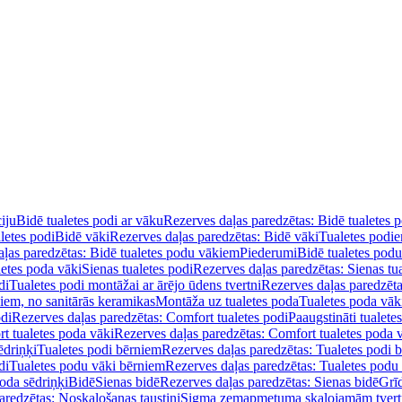
iju
Bidē tualetes podi ar vāku
Rezerves daļas paredzētas: Bidē tualetes 
letes podi
Bidē vāki
Rezerves daļas paredzētas: Bidē vāki
Tualetes podi
ļas paredzētas: Bidē tualetes podu vākiem
Piederumi
Bidē tualetes pod
letes poda vāki
Sienas tualetes podi
Rezerves daļas paredzētas: Sienas tu
di
Tualetes podi montāžai ar ārējo ūdens tvertni
Rezerves daļas paredzēta
diem, no sanitārās keramikas
Montāža uz tualetes poda
Tualetes poda vāk
odi
Rezerves daļas paredzētas: Comfort tualetes podi
Paaugstināti tualete
t tualetes poda vāki
Rezerves daļas paredzētas: Comfort tualetes poda 
ēdriņķi
Tualetes podi bērniem
Rezerves daļas paredzētas: Tualetes podi 
di
Tualetes podu vāki bērniem
Rezerves daļas paredzētas: Tualetes podu
oda sēdriņķi
Bidē
Sienas bidē
Rezerves daļas paredzētas: Sienas bidē
Grī
aredzētas: Noskalošanas taustiņi
Sigma zemapmetuma skalojamām tver