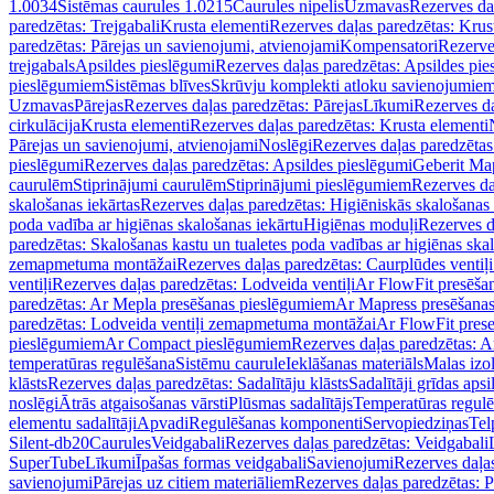
1.0034
Sistēmas caurules 1.0215
Caurules nipelis
Uzmavas
Rezerves da
paredzētas: Trejgabali
Krusta elementi
Rezerves daļas paredzētas: Krus
paredzētas: Pārejas un savienojumi, atvienojami
Kompensatori
Rezerve
trejgabals
Apsildes pieslēgumi
Rezerves daļas paredzētas: Apsildes pie
pieslēgumiem
Sistēmas blīves
Skrūvju komplekti atloku savienojumie
Uzmavas
Pārejas
Rezerves daļas paredzētas: Pārejas
Līkumi
Rezerves da
cirkulācija
Krusta elementi
Rezerves daļas paredzētas: Krusta elementi
Pārejas un savienojumi, atvienojami
Noslēgi
Rezerves daļas paredzētas
pieslēgumi
Rezerves daļas paredzētas: Apsildes pieslēgumi
Geberit Map
caurulēm
Stiprinājumi caurulēm
Stiprinājumi pieslēgumiem
Rezerves da
skalošanas iekārtas
Rezerves daļas paredzētas: Higiēniskās skalošanas 
poda vadība ar higiēnas skalošanas iekārtu
Higiēnas moduļi
Rezerves d
paredzētas: Skalošanas kastu un tualetes poda vadības ar higiēnas ska
zemapmetuma montāžai
Rezerves daļas paredzētas: Caurplūdes vent
ventiļi
Rezerves daļas paredzētas: Lodveida ventiļi
Ar FlowFit presēša
paredzētas: Ar Mepla presēšanas pieslēgumiem
Ar Mapress presēšana
paredzētas: Lodveida ventiļi zemapmetuma montāžai
Ar FlowFit pres
pieslēgumiem
Ar Compact pieslēgumiem
Rezerves daļas paredzētas: 
temperatūras regulēšana
Sistēmu caurule
Ieklāšanas materiāls
Malas izol
klāsts
Rezerves daļas paredzētas: Sadalītāju klāsts
Sadalītāji grīdas apsi
noslēgi
Ātrās atgaisošanas vārsti
Plūsmas sadalītājs
Temperatūras regulē
elementu sadalītāji
Apvadi
Regulēšanas komponenti
Servopiedziņas
Tel
Silent-db20
Caurules
Veidgabali
Rezerves daļas paredzētas: Veidgabali
SuperTube
Līkumi
Īpašas formas veidgabali
Savienojumi
Rezerves daļa
savienojumi
Pārejas uz citiem materiāliem
Rezerves daļas paredzētas: P