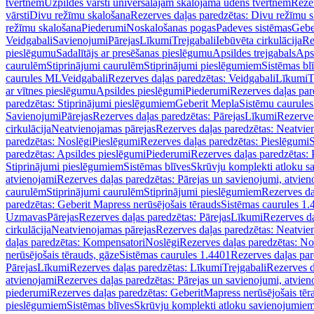
tvertnēm
Uzpildes vārsti universālajām skalojamā ūdens tvertnēm
Rezer
vārsti
Divu režīmu skalošana
Rezerves daļas paredzētas: Divu režīmu 
režīmu skalošana
Piederumi
Noskalošanas pogas
Padeves sistēmas
Gebe
Veidgabali
Savienojumi
Pārejas
Līkumi
Trejgabali
Iebūvēta cirkulācija
Re
pieslēgumu
Sadalītājs ar presēšanas pieslēgumu
Apsildes trejgabals
Apsi
caurulēm
Stiprinājumi caurulēm
Stiprinājumi pieslēgumiem
Sistēmas bl
caurules ML
Veidgabali
Rezerves daļas paredzētas: Veidgabali
Līkumi
T
ar vītnes pieslēgumu
Apsildes pieslēgumi
Piederumi
Rezerves daļas par
paredzētas: Stiprinājumi pieslēgumiem
Geberit Mepla
Sistēmu caurule
Savienojumi
Pārejas
Rezerves daļas paredzētas: Pārejas
Līkumi
Rezerves
cirkulācija
Neatvienojamas pārejas
Rezerves daļas paredzētas: Neatvie
paredzētas: Noslēgi
Pieslēgumi
Rezerves daļas paredzētas: Pieslēgumi
S
paredzētas: Apsildes pieslēgumi
Piederumi
Rezerves daļas paredzētas:
Stiprinājumi pieslēgumiem
Sistēmas blīves
Skrūvju komplekti atloku 
atvienojami
Rezerves daļas paredzētas: Pārejas un savienojumi, atvien
caurulēm
Stiprinājumi caurulēm
Stiprinājumi pieslēgumiem
Rezerves da
paredzētas: Geberit Mapress nerūsējošais tērauds
Sistēmas caurules 1.
Uzmavas
Pārejas
Rezerves daļas paredzētas: Pārejas
Līkumi
Rezerves da
cirkulācija
Neatvienojamas pārejas
Rezerves daļas paredzētas: Neatvie
daļas paredzētas: Kompensatori
Noslēgi
Rezerves daļas paredzētas: No
nerūsējošais tērauds, gāze
Sistēmas caurules 1.4401
Rezerves daļas par
Pārejas
Līkumi
Rezerves daļas paredzētas: Līkumi
Trejgabali
Rezerves d
atvienojami
Rezerves daļas paredzētas: Pārejas un savienojumi, atvien
piederumi
Rezerves daļas paredzētas: GeberitMapress nerūsējošais tēr
pieslēgumiem
Sistēmas blīves
Skrūvju komplekti atloku savienojumie