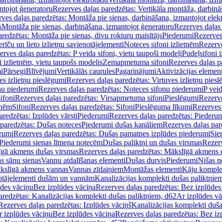
ntojot ģeneratoru
Rezerves daļas paredzētas: Vertikāla montāža, darbinā
ves daļas paredzētas: Montāža pie sienas, darbināšana, izmantojot elekt
s
Montāža pie sienas, darbināšana, izmantojot ģeneratoru
Rezerves daļas 
redzētas: Montāža pie sienas, divu rokturu maisītājs
Piederumi
Rezerves
erīču un lieto izlietņu savienotājelementi
Noteces sifoni izlietnēm
Rezerve
rves daļas paredzētas: P veida sifoni, vietu taupoši modeļi
Pudeļsifoni 
 izlietnēm, vietu taupošs modelis
Zemapmetuma sifoni
Rezerves daļas 
i
Pārsegi
Blīvējumi
Vertikālās caurules
Pagarinājumi
Aktivizācijas element
es izlietņu pieslēgumi
Rezerves daļas paredzētas: Virtuves izlietņu pies
nu piederumi
Rezerves daļas paredzētas: Noteces sifonu piederumi
P veid
ifoni
Rezerves daļas paredzētas: Virsapmetuma sifoni
Pieslēgumi
Rezerve
tnēm
Sifoni
Rezerves daļas paredzētas: Sifoni
Pieslēguma līkumi
Rezerves 
redzētas: Izplūdes vārsti
Piederumi
Rezerves daļas paredzētas: Piederu
 paredzētas: Dušas noteces
Piederumi dušas kanāliem
Rezerves daļas par
rumi
Rezerves daļas paredzētas: Dušas pamatnes izplūdes piederumi
Sie
 Piederumi sienas līmeņa notecēm
Dušas paliktņi un dušas virsmas
Rezerv
gā akmens dušas virsmas
Rezerves daļas paredzētas: Mākslīgā akmens 
s sānu sienas
Vannu atdalīšanas elementi
Dušas durvis
Piederumi
Nišas n
kslīgā akmens vannas
Vannas zīdaiņiem
Montāžas elementi
Kāju komplek
otājelementi dušām un vannām
Kanalizācijas komplekti dušas paliktņie
ūdes vāciņu
Bez izplūdes vāciņa
Rezerves daļas paredzētas: Bez izplūdes
aredzētas: Kanalizācijas komplekti dušas paliktņiem, d62
Ar izplūdes v
Rezerves daļas paredzētas: Izplūdes vāciņš
Kanalizācijas komplekti duša
r izplūdes vāciņu
Bez izplūdes vāciņa
Rezerves daļas paredzētas: Bez iz