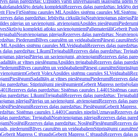
ves daļas paredzētas: Uzpildes vārsti universālajām skalojamā ūdens t
skalošana
Iekšējo detaļu komplekti
Rezerves daļas paredzētas: Iekšējo de
rit FlowFit
Sistēmu caurules ML
Apsildes sistēmu caurules ML
Sistēmu 
zerves daļas paredzētas: Iebūvēta cirkulācija
Neatvienojamas pārejas
Pār
ldes pārejas un savienojumi, atvienojami
Apsildes pieslēgumi
Piederum
īves
Skrūvju komplekti atloku savienojumiem
Palīgmateriāli
Geberit Push
rejgabali
Neatvienojamas pārejas
Rezerves daļas paredzētas: Neatvienoj
edzētas: Piederumi
Blīves caurulēm un veidgabaliem
Pārsegi caurulēm
St
s ML
Apsildes sistēmu caurules ML
Veidgabali
Rezerves daļas paredzētas
 daļas paredzētas: Līkumi
Trejgabali
Rezerves daļas paredzētas: Trejgab
nojamas pārejas
Pārejas un savienojumi, atvienojami
Rezerves daļas pare
adalītājs ar vītnes pieslēgumu
Apsildes trejgabals
Rezerves daļas paredzē
 Piederumi
Blīves caurulēm un veidgabaliem
Pārsegi caurulēm
Stiprināju
savienojumiem
Geberit Volex
Apsildes sistēmu caurules SL
Veidgabali
Reze
ojami
Pieslēgumi
Sadalītājs ar vītnes pieslēgumu
Piederumi
Rezerves daļa
ļas paredzētas: Stiprinājumi pieslēgumiem
Geberit Mapress nerūsējošais
4401
Rezerves daļas paredzētas: Sistēmas caurules 1.4401
Sistēmas caur
ļas paredzētas: Līkumi
Trejgabali
Rezerves daļas paredzētas: Trejgabali
nojamas pārejas
Pārejas un savienojumi, atvienojami
Rezerves daļas pare
slēgi
Pieslēgumi
Rezerves daļas paredzētas: Pieslēgumi
Geberit Mapress 
edzētas: Sistēmas caurules 1.4401
Caurules nipelis
Uzmavas
Rezerves da
aļas paredzētas: Trejgabali
Neatvienojamas pārejas
Rezerves daļas pared
ojami
Noslēgi
Rezerves daļas paredzētas: Noslēgi
Pieslēgumi
Rezerves da
auds, piederumi
Blīves caurulēm un veidgabaliem
Stiprinājumi caurulēm
m
Geberit Mapress C tērauds
Geberit Mapress C tērauds
Rezerves daļas p