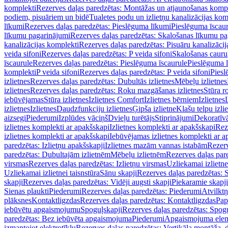
komplekti
Rezerves daļas paredzētas: Montāžas un atjaunošanas komp
podiem, pisuāriem un bidē
Tualetes podu un izlietņu kanalizācijas kom
līkumi
Rezerves daļas paredzētas: Pieslēguma līkumi
Pieslēguma īscau
līkumu pagarinājumi
Rezerves daļas paredzētas: Skalošanas līkumu p
kanalizācijas komplekti
Rezerves daļas paredzētas: Pisuāru kanalizāci
veida sifoni
Rezerves daļas paredzētas: P veida sifoni
Skalošanas cauru
īscaurule
Rezerves daļas paredzētas: Pieslēguma īscaurule
Pieslēguma 
komplekti
P veida sifoni
Rezerves daļas paredzētas: P veida sifoni
Piesl
izlietnes
Rezerves daļas paredzētas: Dubultās izlietnes
Mēbeļu izlietnes
izlietnes
Rezerves daļas paredzētas: Roku mazgāšanas izlietnes
Stūra r
iebūvējamas
Stūra izlietnes
Izlietnes Comfort
Izlietnes bērniem
Izlietnes
izlietnes
Izlietnes
Daudzfunkciju izlietnes
Ģipša izlietne
Klašu telpu izli
aizsegi
Piederumi
Izplūdes vāciņš
Dvieļu turētājs
Stiprinājumi
Dekoratīv
izlietnes komplekti ar apakšskapi
Izlietnes komplekti ar apakšskapi
Rez
izlietnes komplekti ar apakšskapi
Iebūvējamas izlietnes komplekti ar a
paredzētas: Izlietņu apakšskapji
Izlietnes mazām vannas istabām
Rezerv
paredzētas: Dubultajām izlietnēm
Mēbeļu izlietnēm
Rezerves daļas par
virsmas
Rezerves daļas paredzētas: Izlietņu virsmas
Uzliekamai izlietn
Uzliekamai izlietnei taisnstūra
Sānu skapji
Rezerves daļas paredzētas: 
skapji
Rezerves daļas paredzētas: Vidēji augsti skapji
Piekaramie skapji
Sienas plaukti
Piederumi
Rezerves daļas paredzētas: Piederumi
Atvilktņ
plāksnes
Kontaktligzdas
Rezerves daļas paredzētas: Kontaktligzdas
Pap
iebūvētu apgaismojumu
Spoguļskapji
Rezerves daļas paredzētas: Spog
paredzētas: Bez iebūvēta apgaismojuma
Piederumi
Apgaismojuma elem
izmantojot elektrotīklu
Rezerves daļas paredzētas: Vertikāla montāža, d