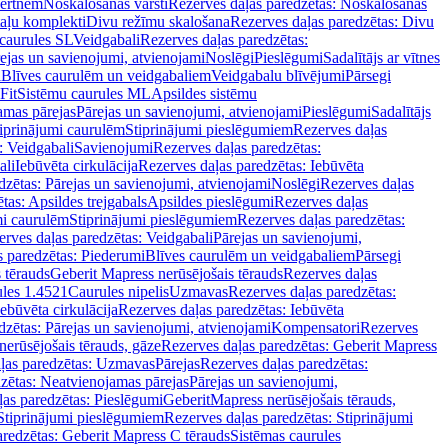
vertnēm
Noskalošanas vārsti
Rezerves daļas paredzētas: Noskalošanas
taļu komplekti
Divu režīmu skalošana
Rezerves daļas paredzētas: Divu
caurules SL
Veidgabali
Rezerves daļas paredzētas:
ejas un savienojumi, atvienojami
Noslēgi
Pieslēgumi
Sadalītājs ar vītnes
i
Blīves caurulēm un veidgabaliem
Veidgabalu blīvējumi
Pārsegi
Fit
Sistēmu caurules ML
Apsildes sistēmu
amas pārejas
Pārejas un savienojumi, atvienojami
Pieslēgumi
Sadalītājs
iprinājumi caurulēm
Stiprinājumi pieslēgumiem
Rezerves daļas
: Veidgabali
Savienojumi
Rezerves daļas paredzētas:
ali
Iebūvēta cirkulācija
Rezerves daļas paredzētas: Iebūvēta
dzētas: Pārejas un savienojumi, atvienojami
Noslēgi
Rezerves daļas
tas: Apsildes trejgabals
Apsildes pieslēgumi
Rezerves daļas
mi caurulēm
Stiprinājumi pieslēgumiem
Rezerves daļas paredzētas:
rves daļas paredzētas: Veidgabali
Pārejas un savienojumi,
s paredzētas: Piederumi
Blīves caurulēm un veidgabaliem
Pārsegi
 tērauds
Geberit Mapress nerūsējošais tērauds
Rezerves daļas
ules 1.4521
Caurules nipelis
Uzmavas
Rezerves daļas paredzētas:
Iebūvēta cirkulācija
Rezerves daļas paredzētas: Iebūvēta
dzētas: Pārejas un savienojumi, atvienojami
Kompensatori
Rezerves
nerūsējošais tērauds, gāze
Rezerves daļas paredzētas: Geberit Mapress
ļas paredzētas: Uzmavas
Pārejas
Rezerves daļas paredzētas:
zētas: Neatvienojamas pārejas
Pārejas un savienojumi,
ļas paredzētas: Pieslēgumi
GeberitMapress nerūsējošais tērauds,
Stiprinājumi pieslēgumiem
Rezerves daļas paredzētas: Stiprinājumi
aredzētas: Geberit Mapress C tērauds
Sistēmas caurules