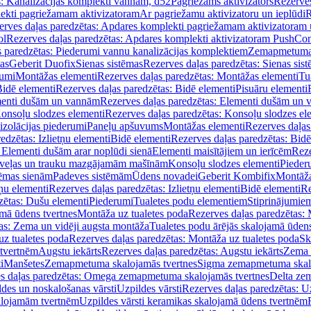
s: Kanalizācijas komplekti vannām, d52
Pagriežams aktivizators
Rezerves
lekti pagriežamam aktivizatoram
Ar pagriežamu aktivizatoru un ieplūdi
R
erves daļas paredzētas: Apdares komplekti pagriežamam aktivizatoram 
ol
Rezerves daļas paredzētas: Apdares komplekti aktivizatoram PushCon
s paredzētas: Piederumi vannu kanalizācijas komplektiem
Zemapmetuma c
mas
Geberit Duofix
Sienas sistēmas
Rezerves daļas paredzētas: Sienas sis
rumi
Montāžas elementi
Rezerves daļas paredzētas: Montāžas elementi
Tu
idē elementi
Rezerves daļas paredzētas: Bidē elementi
Pisuāru elementi
enti dušām un vannām
Rezerves daļas paredzētas: Elementi dušām un
onsoļu slodzes elementi
Rezerves daļas paredzētas: Konsoļu slodzes el
izolācijas piederumi
Paneļu apšuvums
Montāžas elementi
Rezerves daļas
edzētas: Izlietņu elementi
Bidē elementi
Rezerves daļas paredzētas: Bidē
 Elementi dušām arar noplūdi sienā
Elementi maisītājiem un ierīcēm
Reze
i veļas un trauku mazgājamām mašīnām
Konsoļu slodzes elementi
Pieder
tēmas sienām
Padeves sistēmām
Ūdens novadei
Geberit Kombifix
Montāža
tņu elementi
Rezerves daļas paredzētas: Izlietņu elementi
Bidē elementi
Re
zētas: Dušu elementi
Piederumi
Tualetes podu elementiem
Stiprinājumie
amā ūdens tvertnes
Montāža uz tualetes poda
Rezerves daļas paredzētas: 
as: Zema un vidēji augsta montāža
Tualetes podu ārējās skalojamā ūdens
z tualetes poda
Rezerves daļas paredzētas: Montāža uz tualetes poda
Sk
 tvertnēm
Augstu iekārts
Rezerves daļas paredzētas: Augstu iekārts
Zema 
i
Manšetes
Zemapmetuma skalojamās tvertnes
Sigma zemapmetuma skalo
s daļas paredzētas: Omega zemapmetuma skalojamās tvertnes
Delta ze
des un noskalošanas vārsti
Uzpildes vārsti
Rezerves daļas paredzētas: Uz
alojamām tvertnēm
Uzpildes vārsti keramikas skalojamā ūdens tvertnēm