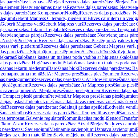
ļas paredzētas: Uzmavas
Pārejas
Rezerves daļas paredzētas: Pārejas
Līku
ta elementi
Neatvienojamas pārejas
Rezerves daļas paredzētas: Neatvien
s daļas paredzētas: Kompensatori
Noslēgi
Rezerves daļas paredzētas: No
slēgumi
Geberit Mapress C tērauds, piederumi
Blīves caurulēm un veidg
m
Geberit Mapress varš
Geberit Mapress varš
Rezerves daļas paredzētas: 
ļas paredzētas: Līkumi
Trejgabali
Rezerves daļas paredzētas: Trejgabali
Neatvienojamas pārejas
Rezerves daļas paredzētas: Neatvienojamas pāre
: Noslēgi
Pieslēgumi
Rezerves daļas paredzētas: Pieslēgumi
Apsildes trej
ress varš, piederumi
Rezerves daļas paredzētas: Geberit Mapress varš,
ļas paredzētas: Stiprinājumi pieslēgumiem
Sistēmas blīves
Skrūvju komp
iekārtas
Skalošanas kastes un tualetes poda vadība ar higiēnas skalošana
aļas paredzētas: Higiēnas moduļi
Skalošanas kastu un tualetes poda vad
lošanas iekārtu piederumi
Barošanas bloki
Rezerves daļas paredzētas: Ba
iļi zemapmetuma montāžai
Ar Mapress presēšanas pieslēgumiem
Rezerves
nas pieslēgumiem
Rezerves daļas paredzētas: Ar FlowFit presēšanas pi
s pieslēgumiem
Rezerves daļas paredzētas: Ar Mapress presēšanas pies
es savienojumiem
Ar Mepla presēšanas pieslēgumiem
Rezerves daļas pa
Ar Compact pieslēgumiem
Pretvārsti
Ar Mapress presēšanas pieslēgumie
ācijas joslas
Līmlentes
Izplešanas adatas
Javas piedevas
Izplešanās šuves
ldei
Rezerves daļas paredzētas: Sadalītāji grīdas apsildei
Lodveida ventiļi
šanas vienības
Rezerves daļas paredzētas: Temperatūras regulēšanas vie
pas termostati
Galvenie regulatori
Komunikācijas moduļi
Sensori
Transfor
Līkumi
Atzari
Rezerves daļas paredzētas: Atzari
Pārejas
Piekļuves caurule
s paredzētas: Savienojumi
Metināmie savienojumi
Uzmavu savienojumi
R
ārejas uz citiem materiāliem
Savienotājelementi
Rezerves daļas paredzēt