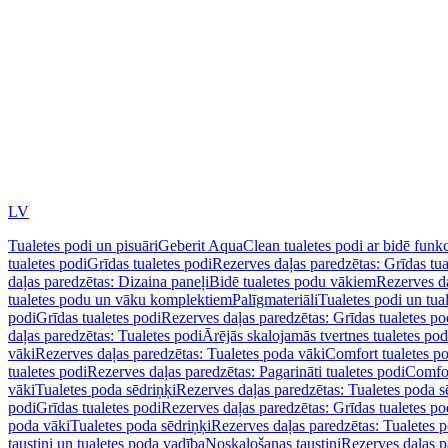
LV
Tualetes podi un pisuāri
Geberit AquaClean tualetes podi ar bidē funkc
tualetes podi
Grīdas tualetes podi
Rezerves daļas paredzētas: Grīdas tua
daļas paredzētas: Dizaina paneļi
Bidē tualetes podu vākiem
Rezerves da
tualetes podu un vāku komplektiem
Palīgmateriāli
Tualetes podi un tua
podi
Grīdas tualetes podi
Rezerves daļas paredzētas: Grīdas tualetes po
daļas paredzētas: Tualetes podi
Ārējās skalojamās tvertnes tualetes po
vāki
Rezerves daļas paredzētas: Tualetes poda vāki
Comfort tualetes p
tualetes podi
Rezerves daļas paredzētas: Pagarināti tualetes podi
Comfor
vāki
Tualetes poda sēdriņķi
Rezerves daļas paredzētas: Tualetes poda s
podi
Grīdas tualetes podi
Rezerves daļas paredzētas: Grīdas tualetes po
poda vāki
Tualetes poda sēdriņķi
Rezerves daļas paredzētas: Tualetes p
taustiņi un tualetes poda vadība
Noskalošanas taustiņi
Rezerves daļas p