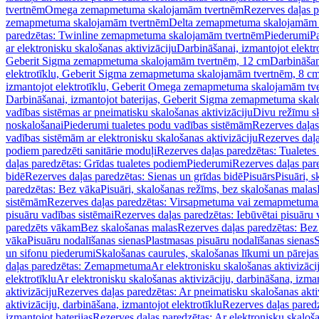
tvertnēm
Omega zemapmetuma skalojamām tvertnēm
Rezerves daļas 
zemapmetuma skalojamām tvertnēm
Delta zemapmetuma skalojamām 
paredzētas: Twinline zemapmetuma skalojamām tvertnēm
Piederumi
Pa
ar elektronisku skalošanas aktivizāciju
Darbināšanai, izmantojot elek
Geberit Sigma zemapmetuma skalojamām tvertnēm, 12 cm
Darbināšan
elektrotīklu, Geberit Sigma zemapmetuma skalojamām tvertnēm, 8 c
izmantojot elektrotīklu, Geberit Omega zemapmetuma skalojamām tv
Darbināšanai, izmantojot baterijas, Geberit Sigma zemapmetuma ska
vadības sistēmas ar pneimatisku skalošanas aktivizāciju
Divu režīmu s
noskalošanai
Piederumi tualetes podu vadības sistēmām
Rezerves daļas
vadības sistēmām ar elektronisku skalošanas aktivizāciju
Rezerves daļa
podiem paredzēti sanitārie moduļi
Rezerves daļas paredzētas: Tualetes
daļas paredzētas: Grīdas tualetes podiem
Piederumi
Rezerves daļas par
bidē
Rezerves daļas paredzētas: Sienas un grīdas bidē
Pisuārs
Pisuāri, 
paredzētas: Bez vāka
Pisuāri, skalošanas režīms, bez skalošanas malas
sistēmām
Rezerves daļas paredzētas: Virsapmetuma vai zemapmetuma 
pisuāru vadības sistēmai
Rezerves daļas paredzētas: Iebūvētai pisuāru 
paredzēts vākam
Bez skalošanas malas
Rezerves daļas paredzētas: Bez
vāka
Pisuāru nodalīšanas sienas
Plastmasas pisuāru nodalīšanas sienas
S
un sifonu piederumi
Skalošanas caurules, skalošanas līkumi un pārejas
daļas paredzētas: Zemapmetuma
Ar elektronisku skalošanas aktivizācij
elektrotīklu
Ar elektronisku skalošanas aktivizāciju, darbināšana, izman
aktivizāciju
Rezerves daļas paredzētas: Ar pneimatisku skalošanas akti
aktivizāciju, darbināšana, izmantojot elektrotīklu
Rezerves daļas paredz
izmantojot baterijas
Rezerves daļas paredzētas: Ar elektronisku skalošan