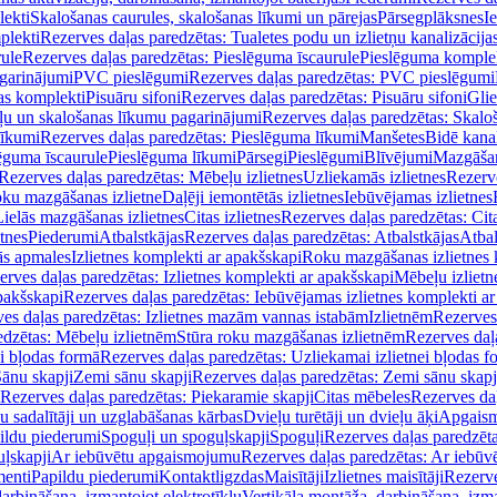
lekti
Skalošanas caurules, skalošanas līkumi un pārejas
Pārsegplāksnes
I
plekti
Rezerves daļas paredzētas: Tualetes podu un izlietņu kanalizācija
rule
Rezerves daļas paredzētas: Pieslēguma īscaurule
Pieslēguma komple
agarinājumi
PVC pieslēgumi
Rezerves daļas paredzētas: PVC pieslēgumi
jas komplekti
Pisuāru sifoni
Rezerves daļas paredzētas: Pisuāru sifoni
Glie
ļu un skalošanas līkumu pagarinājumi
Rezerves daļas paredzētas: Skalo
līkumi
Rezerves daļas paredzētas: Pieslēguma līkumi
Manšetes
Bidē kanal
ēguma īscaurule
Pieslēguma līkumi
Pārsegi
Pieslēgumi
Blīvējumi
Mazgāšan
Rezerves daļas paredzētas: Mēbeļu izlietnes
Uzliekamās izlietnes
Rezerve
oku mazgāšanas izlietne
Daļēji iemontētās izlietnes
Iebūvējamas izlietnes
Lielās mazgāšanas izlietnes
Citas izlietnes
Rezerves daļas paredzētas: Cita
etnes
Piederumi
Atbalstkājas
Rezerves daļas paredzētas: Atbalstkājas
Atbal
ās apmales
Izlietnes komplekti ar apakšskapi
Roku mazgāšanas izlietnes 
erves daļas paredzētas: Izlietnes komplekti ar apakšskapi
Mēbeļu izlietn
pakšskapi
Rezerves daļas paredzētas: Iebūvējamas izlietnes komplekti a
es daļas paredzētas: Izlietnes mazām vannas istabām
Izlietnēm
Rezerves 
edzētas: Mēbeļu izlietnēm
Stūra roku mazgāšanas izlietnēm
Rezerves daļ
ei bļodas formā
Rezerves daļas paredzētas: Uzliekamai izlietnei bļodas f
Sānu skapji
Zemi sānu skapji
Rezerves daļas paredzētas: Zemi sānu skapj
Rezerves daļas paredzētas: Piekaramie skapji
Citas mēbeles
Rezerves daļ
u sadalītāji un uzglabāšanas kārbas
Dvieļu turētāji un dvieļu āķi
Apgaism
ildu piederumi
Spoguļi un spoguļskapji
Spoguļi
Rezerves daļas paredzēta
uļskapji
Ar iebūvētu apgaismojumu
Rezerves daļas paredzētas: Ar iebū
enti
Papildu piederumi
Kontaktligzdas
Maisītāji
Izlietnes maisītāji
Rezerve
arbināšana, izmantojot elektrotīklu
Vertikāla montāža, darbināšana, izma