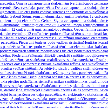
paredzētas: Omega zemapmetuma skalojamām tvertnēm
Kappa zemapme
tvertnēm
Rezerves daļas paredzētas: Delta zemapmetuma skalojamām t
līgmateriāli
Tualetes podu vadības sistēmas ar elektronisku skalošanas a
trotīklu, Geberit Sigma zemapmetuma skalojamām tvertnēm, 12 cm
Rezer
ai, izmantojot elektrotīklu, Geberit Sigma zemapmetuma skalojamām t
m
Darbināšanai, izmantojot elektrotīklu, Geberit Omega zemapmetuma 
ertnēm, 12 cm
Darbināšanai, izmantojot baterijas, Geberit Sigma zem
lojamām tvertnēm, 12 cm
Tualetes podu vadības sistēmas ar pneimatisku 
kalošanai
Rezerves daļas paredzētas: Divu režīmu skalošanai
Vienrežīma
 paredzētas: Piederumi tualetes podu vadības sistēmām
Montāžas kompl
s paredzētas: Tualetes podu vadības sistēmām ar elektronisku skalošana
 podiem paredzēti sanitārie moduļi
Sienas tualetes podiem
Rezerves daļas
edzētas: Piederumi
Palīgmateriāli
Bidē paredzēti sanitārie moduļi
Rezerves
skalošanas režīms, ar skalošanas malu
Rezerves daļas paredzētas: Pisuāri
Rezerves daļas paredzētas: Pisuāri, skalošanas režīms, bez skalošanas m
pisuāru vadības sistēmām
Ar iebūvētu pisuāru vadības sistēmu
Rezerves
vadības sistēmai
Pisuāri, skalošanas režīms, ar vāku / paredzēts vākam
Re
 skalošanas malas
Pisuāri, darbībai bez ūdens
Rezerves daļas paredzētas:
tikla pisuāru nodalīšanas sienas
Keramikas sanitārtehnikas pisuāru noda
Rezerves daļas paredzētas: Skalošanas caurules, skalošanas līkumi un p
u, darbināšana, izmantojot elektrotīklu
Rezerves daļas paredzētas: Ar el
tojot baterijas
Rezerves daļas paredzētas: Ar elektronisku skalošanas akt
vizāciju
Standarta
Rezerves daļas paredzētas: Standarta
Virsapmetuma
Re
ētas: Ar elektronisku skalošanas aktivizāciju, darbināšana, izmantojot e
as aktivizāciju, darbināšana, izmantojot baterijas
Piederumi
Rezerves da