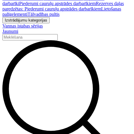
darbarīki
Piederumi cauruļu apstrādes darbarīkiem
Rezerves daļas
paredzētas: Piederumi cauruļu apstrādes darbarīkiem
Lietošanas
palīgelementi
Tālvadības pultis
Izstrādājumu kategorijas
Vannas istabas sērijas
Jaunumi