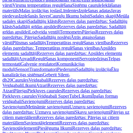
vārsti
Virsmu temperatūras regulēšana
Sistēmu caurule
Ieklāšanas
materiāls
Malas izolācijas joslas
Līmlentes
Izplešanas adatas
Javas
piedevas
Izplešanās šuves
Cauruļu līkumu balsti
Sadales skapji
Metāla
sadales skapji
Sadalītāju klāsts
Rezerves daļas paredzētas: Sadalītāju
klāsts
Sadalītāji grīdas apsildei
Rezerves daļas paredzētas: Sadalītāji
grīdas apsildei
Lodveida ventiļi
Termometrs
Pārejas
Rezerves daļas
paredzētas: Pārejas
Sadalītāju noslēgi
Ātrās atgaisošanas
vārsti
Plūsmas sadalītājs
Temperatūras regulēšanas vienības
Rezerves
daļas paredzētas: Temperatūras regulēšanas vienības
Apsildes
elementu sadalītāji
Rezerves daļas paredzētas: Apsildes elementu
sadalītāji
Apvadi
Regulēšanas komponenti
Servopiedziņas
Telpas
termostati
Galvenie regulatori
Komunikācijas
moduļi
Sensori
Transformatori
Piederumi
Sadalītāju izolācija
Ēku
kanalizācijas sistēmas
Geberit Silent-
db20
Caurules
Veidgabali
Rezerves daļas paredzētas:
Veidgabali
Līkumi
Atzari
Rezerves daļas paredzētas:
Atzari
Pārejas
Piekļuves caurules
Rezerves daļas paredzētas:
Piekļuves caurules
Veidgabali SuperTube
Līkumi
Īpašas formas
veidgabali
Savienojumi
Rezerves daļas paredzētas:
Savienojumi
Metināmie savienojumi
Uzmavu savienojumi
Rezerves
daļas paredzētas: Uzmavu savienojumi
Skavu savienojumi
Pārejas uz
citiem materiāliem
Rezerves daļas paredzētas: Pārejas uz citiem
materiāliem
Savienotājelementi
Rezerves daļas paredzētas:
Savienotājelementi
Pieslēguma līkumi
Rezerves daļas paredzētas: