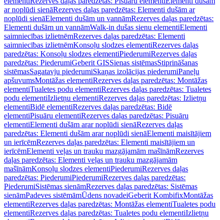
elementi
Rezerves daļas paredzētas: Pisuāru elementi
Elementi dušām
ar noplūdi sienā
Rezerves daļas paredzētas: Elementi dušām ar
noplūdi sienā
Elementi dušām un vannām
Rezerves daļas paredzētas:
Elementi dušām un vannām
Walk-in dušas sienu elementi
Elementi
saimniecības izlietnēm
Rezerves daļas paredzētas: Elementi
saimniecības izlietnēm
Konsoļu slodzes elementi
Rezerves daļas
paredzētas: Konsoļu slodzes elementi
Piederumi
Rezerves daļas
paredzētas: Piederumi
Geberit GIS
Sienas sistēmas
Stiprināšanas
sistēmas
Sagatavju piederumi
Skaņas izolācijas piederumi
Paneļu
apšuvums
Montāžas elementi
Rezerves daļas paredzētas: Montāžas
elementi
Tualetes podu elementi
Rezerves daļas paredzētas: Tualetes
podu elementi
Izlietņu elementi
Rezerves daļas paredzētas: Izlietņu
elementi
Bidē elementi
Rezerves daļas paredzētas: Bidē
elementi
Pisuāru elementi
Rezerves daļas paredzētas: Pisuāru
elementi
Elementi dušām arar noplūdi sienā
Rezerves daļas
paredzētas: Elementi dušām arar noplūdi sienā
Elementi maisītājiem
un ierīcēm
Rezerves daļas paredzētas: Elementi maisītājiem un
ierīcēm
Elementi veļas un trauku mazgājamām mašīnām
Rezerves
daļas paredzētas: Elementi veļas un trauku mazgājamām
mašīnām
Konsoļu slodzes elementi
Piederumi
Rezerves daļas
paredzētas: Piederumi
Piederumi
Rezerves daļas paredzētas:
Piederumi
Sistēmas sienām
Rezerves daļas paredzētas: Sistēmas
sienām
Padeves sistēmām
Ūdens novadei
Geberit Kombifix
Montāžas
elementi
Rezerves daļas paredzētas: Montāžas elementi
Tualetes podu
elementi
Rezerves daļas paredzētas: Tualetes podu elementi
Izlietņu