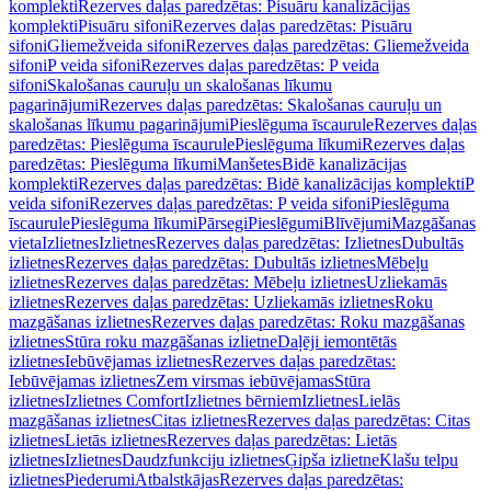
komplekti
Rezerves daļas paredzētas: Pisuāru kanalizācijas
komplekti
Pisuāru sifoni
Rezerves daļas paredzētas: Pisuāru
sifoni
Gliemežveida sifoni
Rezerves daļas paredzētas: Gliemežveida
sifoni
P veida sifoni
Rezerves daļas paredzētas: P veida
sifoni
Skalošanas cauruļu un skalošanas līkumu
pagarinājumi
Rezerves daļas paredzētas: Skalošanas cauruļu un
skalošanas līkumu pagarinājumi
Pieslēguma īscaurule
Rezerves daļas
paredzētas: Pieslēguma īscaurule
Pieslēguma līkumi
Rezerves daļas
paredzētas: Pieslēguma līkumi
Manšetes
Bidē kanalizācijas
komplekti
Rezerves daļas paredzētas: Bidē kanalizācijas komplekti
P
veida sifoni
Rezerves daļas paredzētas: P veida sifoni
Pieslēguma
īscaurule
Pieslēguma līkumi
Pārsegi
Pieslēgumi
Blīvējumi
Mazgāšanas
vieta
Izlietnes
Izlietnes
Rezerves daļas paredzētas: Izlietnes
Dubultās
izlietnes
Rezerves daļas paredzētas: Dubultās izlietnes
Mēbeļu
izlietnes
Rezerves daļas paredzētas: Mēbeļu izlietnes
Uzliekamās
izlietnes
Rezerves daļas paredzētas: Uzliekamās izlietnes
Roku
mazgāšanas izlietnes
Rezerves daļas paredzētas: Roku mazgāšanas
izlietnes
Stūra roku mazgāšanas izlietne
Daļēji iemontētās
izlietnes
Iebūvējamas izlietnes
Rezerves daļas paredzētas:
Iebūvējamas izlietnes
Zem virsmas iebūvējamas
Stūra
izlietnes
Izlietnes Comfort
Izlietnes bērniem
Izlietnes
Lielās
mazgāšanas izlietnes
Citas izlietnes
Rezerves daļas paredzētas: Citas
izlietnes
Lietās izlietnes
Rezerves daļas paredzētas: Lietās
izlietnes
Izlietnes
Daudzfunkciju izlietnes
Ģipša izlietne
Klašu telpu
izlietnes
Piederumi
Atbalstkājas
Rezerves daļas paredzētas: