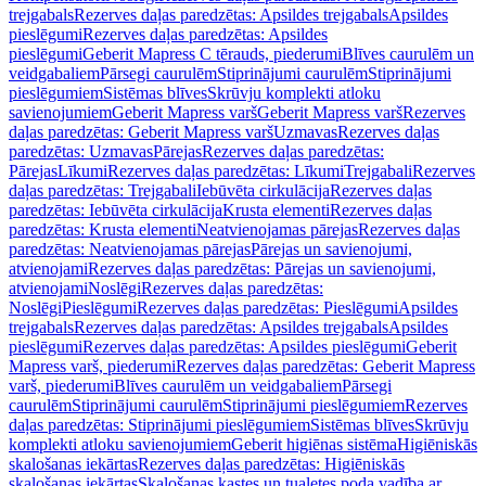
trejgabals
Rezerves daļas paredzētas: Apsildes trejgabals
Apsildes
pieslēgumi
Rezerves daļas paredzētas: Apsildes
pieslēgumi
Geberit Mapress C tērauds, piederumi
Blīves caurulēm un
veidgabaliem
Pārsegi caurulēm
Stiprinājumi caurulēm
Stiprinājumi
pieslēgumiem
Sistēmas blīves
Skrūvju komplekti atloku
savienojumiem
Geberit Mapress varš
Geberit Mapress varš
Rezerves
daļas paredzētas: Geberit Mapress varš
Uzmavas
Rezerves daļas
paredzētas: Uzmavas
Pārejas
Rezerves daļas paredzētas:
Pārejas
Līkumi
Rezerves daļas paredzētas: Līkumi
Trejgabali
Rezerves
daļas paredzētas: Trejgabali
Iebūvēta cirkulācija
Rezerves daļas
paredzētas: Iebūvēta cirkulācija
Krusta elementi
Rezerves daļas
paredzētas: Krusta elementi
Neatvienojamas pārejas
Rezerves daļas
paredzētas: Neatvienojamas pārejas
Pārejas un savienojumi,
atvienojami
Rezerves daļas paredzētas: Pārejas un savienojumi,
atvienojami
Noslēgi
Rezerves daļas paredzētas:
Noslēgi
Pieslēgumi
Rezerves daļas paredzētas: Pieslēgumi
Apsildes
trejgabals
Rezerves daļas paredzētas: Apsildes trejgabals
Apsildes
pieslēgumi
Rezerves daļas paredzētas: Apsildes pieslēgumi
Geberit
Mapress varš, piederumi
Rezerves daļas paredzētas: Geberit Mapress
varš, piederumi
Blīves caurulēm un veidgabaliem
Pārsegi
caurulēm
Stiprinājumi caurulēm
Stiprinājumi pieslēgumiem
Rezerves
daļas paredzētas: Stiprinājumi pieslēgumiem
Sistēmas blīves
Skrūvju
komplekti atloku savienojumiem
Geberit higiēnas sistēma
Higiēniskās
skalošanas iekārtas
Rezerves daļas paredzētas: Higiēniskās
skalošanas iekārtas
Skalošanas kastes un tualetes poda vadība ar