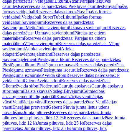
daļas paredzētas: Veidgabali
Līkumi
Atzari
Pārejas
Piekļuves
caurules
Rezerves daļas paredzētas: Piekļuves caurules
Pārejas
Īpašas
formas veidgabali
Rezerves daļas paredzētas: Īpašas formas
veidgabali
Veidgabali SuperTube
Līkumi
Īpašas formas
veidgabali
Savienojumi
Rezerves daļas paredzētas:
Savienojumi
Metināmie savienojumi
Uzmavu savienojumi
Rezerves
daļas paredzētas: Uzmavu savienojumi
Pārejas uz citiem
materiāliem
Rezerves daļas paredzētas: Pārejas uz citiem
materiāliem
Vītņu savienojumi
Rezerves daļas paredzētas: Vītņu
savienojumi
Atloka savienojumi
Atloka
adapteri
Savienotājelementi
Rezerves daļas paredzētas:
Savienotājelementi
Pieslēguma līkumi
Rezerves daļas paredzētas:
Pieslēguma līkumi
Pieslēguma uzmavas
Rezerves daļas paredzētas:
Pieslēguma uzmavas
Pieslēguma īscaurule
Rezerves daļas paredzētas:
Pieslēguma īscaurule
P veida sifoni
Rezerves daļas paredzētas: P
veida sifoni
Gliemežveida sifoni
Rezerves daļas paredzētas:
Gliemežveida sifoni
Piederumi
Cauruļu apskavas
Cauruļu apskavu
stiprinājumi
Balsta skavas
Noslēgi
Blīvējumi
Celtniecības
aizsargelementi
Palīgmateriāli
Kanalizācijas ventilācijas
vārsti
Ventilācijas vārsti
Rezerves daļas paredzētas: Ventilācijas
vārsti
Enerģijas pretvārsti
Geberit Pluvia jumta lietus ūdens
novadīšana
Jumta piltuves
Rezerves daļas paredzētas: Jumta
piltuves
Jumta piltuves, līdz 12 l/s
Rezerves daļas paredzētas: Jumta
piltuves, līdz 12 l/s
Jumta piltuves, līdz 25 l/s
Rezerves daļas
paredzētas: Jumta piltuves, līdz 25 l/s
Jumta piltuves, līdz