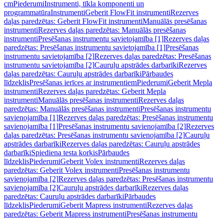
cm
Piederumi
Instrumenti, tīkla komponenti un
programmatūra
Instrumenti
Geberit FlowFit instrumenti
Rezerves
daļas paredzētas: Geberit FlowFit instrumenti
Manuālās presēšanas
instrumenti
Rezerves daļas paredzētas: Manuālās presēšanas
instrumenti
Presēšanas instrumentu savietojamība [1]
Rezerves daļas
paredzētas: Presēšanas instrumentu savietojamība [1]
Presēšanas
instrumentu savietojamība [2]
Rezerves daļas paredzētas: Presēšanas
instrumentu savietojamība [2]
Cauruļu apstrādes darbarīki
Rezerves
daļas paredzētas: Cauruļu apstrādes darbarīki
Pārbaudes
līdzeklis
Presēšanas ierīces ar instrumentiem
Piederumi
Geberit Mepla
instrumenti
Rezerves daļas paredzētas: Geberit Mepla
instrumenti
Manuālās presēšanas instrumenti
Rezerves daļas
paredzētas: Manuālās presēšanas instrumenti
Presēšanas instrumentu
savienojamība [1]
Rezerves daļas paredzētas: Presēšanas instrumentu
savienojamība [1]
Presēšanas instrumentu savienojamība [2]
Rezerves
daļas paredzētas: Presēšanas instrumentu savienojamība [2]
Cauruļu
apstrādes darbarīki
Rezerves daļas paredzētas: Cauruļu apstrādes
darbarīki
Spiediena testa korķis
Pārbaudes
līdzeklis
Piederumi
Geberit Volex instrumenti
Rezerves daļas
paredzētas: Geberit Volex instrumenti
Presēšanas instrumentu
savienojamība [2]
Rezerves daļas paredzētas: Presēšanas instrumentu
savienojamība [2]
Cauruļu apstrādes darbarīki
Rezerves daļas
paredzētas: Cauruļu apstrādes darbarīki
Pārbaudes
līdzeklis
Piederumi
Geberit Mapress instrumenti
Rezerves daļas
paredzētas: Geberit Mapress instrumenti
Presēšanas instrumentu