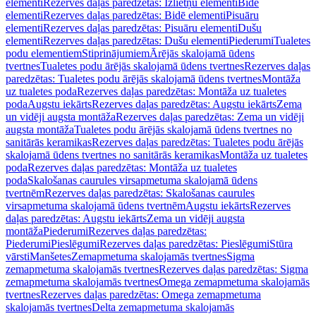
elementi
Rezerves daļas paredzētas: Izlietņu elementi
Bidē
elementi
Rezerves daļas paredzētas: Bidē elementi
Pisuāru
elementi
Rezerves daļas paredzētas: Pisuāru elementi
Dušu
elementi
Rezerves daļas paredzētas: Dušu elementi
Piederumi
Tualetes
podu elementiem
Stiprinājumiem
Ārējās skalojamā ūdens
tvertnes
Tualetes podu ārējās skalojamā ūdens tvertnes
Rezerves daļas
paredzētas: Tualetes podu ārējās skalojamā ūdens tvertnes
Montāža
uz tualetes poda
Rezerves daļas paredzētas: Montāža uz tualetes
poda
Augstu iekārts
Rezerves daļas paredzētas: Augstu iekārts
Zema
un vidēji augsta montāža
Rezerves daļas paredzētas: Zema un vidēji
augsta montāža
Tualetes podu ārējās skalojamā ūdens tvertnes no
sanitārās keramikas
Rezerves daļas paredzētas: Tualetes podu ārējās
skalojamā ūdens tvertnes no sanitārās keramikas
Montāža uz tualetes
poda
Rezerves daļas paredzētas: Montāža uz tualetes
poda
Skalošanas caurules virsapmetuma skalojamā ūdens
tvertnēm
Rezerves daļas paredzētas: Skalošanas caurules
virsapmetuma skalojamā ūdens tvertnēm
Augstu iekārts
Rezerves
daļas paredzētas: Augstu iekārts
Zema un vidēji augsta
montāža
Piederumi
Rezerves daļas paredzētas:
Piederumi
Pieslēgumi
Rezerves daļas paredzētas: Pieslēgumi
Stūra
vārsti
Manšetes
Zemapmetuma skalojamās tvertnes
Sigma
zemapmetuma skalojamās tvertnes
Rezerves daļas paredzētas: Sigma
zemapmetuma skalojamās tvertnes
Omega zemapmetuma skalojamās
tvertnes
Rezerves daļas paredzētas: Omega zemapmetuma
skalojamās tvertnes
Delta zemapmetuma skalojamās