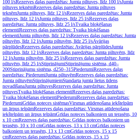
100 l/s
Rezerves daļas paredzētas: Jumta piltuves, līdz 100 l/s
Jumta
piltuves teknēm
Rezerves daļas paredzētas: Jumta piltuves
teknēm
Jumta piltuves, līdz 12 l/s
Rezerves daļas paredzētas: Jumta
piltuves, līdz 12 l/s
Jumta piltuves, līdz 25 l/s
Rezerves daļas
paredzētas: Jumta piltuves, līdz 25 l/s
Tvaika bloķēšanas
elementi
Rezerves daļas paredzētas: Tvaika bloķēšanas
elementi
Jumta piltuvēm, līdz 12 l/s
Rezerves daļas paredzētas: Jumta
piltuvēm, līdz 12 l/s
Jumta piltuvēm, līdz 25 l/s
Avārijas
pārplūdes
Rezerves daļas paredzētas: Avārijas pārplūdes
Jumta
piltuvēm, līdz 12 l/s
Rezerves daļas paredzētas: Jumta piltuvēm, līdz
12 l/s
Jumta piltuvēm, līdz 25 l/s
Rezerves daļas paredzētas: Jumta
piltuvēm, līdz 25 l/s
Stiprinājumi
Stiprinājumu sistēma, d40–
200
Stiprinājumu sistēma, d250–315
Piederumi
Rezerves daļas
paredzētas: Piederumi
Jumta piltuvēm
Rezerves daļas paredzētas:
Jumta piltuvēm
Stiprinājumiem
Standarta jumta lietus ūdens
novadīšana
Jumta piltuves
Rezerves daļas paredzētas: Jumta
piltuves
Tvaika bloķēšanas elementi
Rezerves daļas paredzētas:
Tvaika bloķēšanas elementi
Piederumi
Rezerves daļas paredzētas:
Piederumi
Grīdas noteces sistēmas
Virsmas atūdeņošana iekštelpām
un ārpus telpām
Rezerves daļas paredzētas: Virsmas atūdeņošana
iekštelpām un ārpus telpām
Grīdas noteces balkoniem un terasēm, 10
x 10 cm
Rezerves daļas paredzētas: Grīdas noteces balkoniem un
terasēm, 10 x 10 cm
Grīdas noteces, 13 x 13 cm
Grīdas noteces
balkoniem un terasēm, 13 x 13 cm
Grīdas noteces, 15 x 15
cm
Rezerves daļas paredzētas: Grīdas noteces, 15 x 15