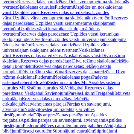
tvertnes
Rezerves daļas paredzētas: Delta zemapmetuma skalojamās
tvertnes
Skalošanas caurules
Piederumi
Uzpildes un noskalošanas
vārsti
Uzpildes vārsti
Rezerves daļas paredzētas: Uzpildes
vārsti
Uzpildes vārsti zemapmetuma skalojamām tvertnēm
Rezerves
daļas paredzētas: Uzpildes vārsti zemapmetuma skalojamām
tvertnēm
Uzpildes vārsti keramikas skalojamā ūdens
tvertnēm
Rezerves daļas paredzētas: Uzpildes vārsti keramikas
skalojamā ūdens tvertnēm
Uzpildes vārsti universālajām skalojamā
ūdens tvertnēm
Rezerves daļas paredzētas: Uzpildes vārsti
universālajām skalojamā ūdens tvertnēm
Noskalošanas
vārsti
Rezerves daļas paredzētas: Noskalošanas vārsti
Divu režīmu
skalošana
Rezerves daļas paredzētas: Divu režīmu skalošana
Iekšējo
detaļu komplekti
Rezerves daļas paredzētas: Iekšējo detaļu
komplekti
Divu režīmu skalošana
Rezerves daļas paredzētas: Divu
režīmu skalošana
Piederumi
Noskalošanas pogas
Padeves
sistēmas
Geberit FlowFit
Sistēmu caurules ML
Apsildes sistēmu
caurules ML
Sistēmu caurules SL
Veidgabali
Rezerves daļas
paredzētas: Veidgabali
Savienojumi
Pārejas
Līkumi
Trejgabali
Iebūvēta
cirkulācija
Rezerves daļas paredzētas: Iebūvēta
cirkulācija
Neatvienojamas pārejas
Pārejas un savienojumi,
atvienojami
Noslēgi
Pieslēgumi
Sadalītājs ar vītnes
pieslēgumu
Sadalītājs ar presēšanas pieslēgumu
Apsildes
trejgabals
Apsildes pārejas un savienojumi, atvienojami
Apsildes
pieslēgumi
Piederumi
Blīves caurulēm un veidgabaliem
Veidgabalu
blīvējumi
Pārsegi caurulēm
Stiprinājumi caurulēm
Stiprinājumi