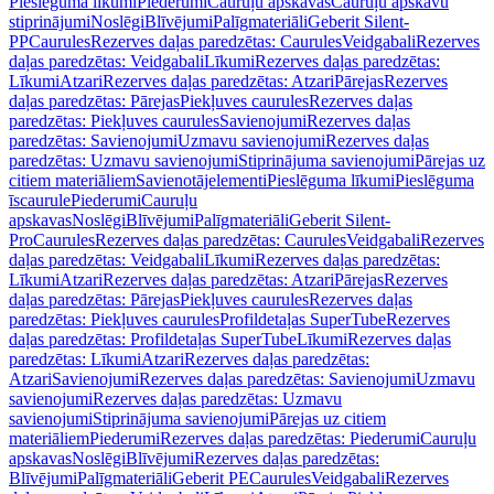
Pieslēguma līkumi
Piederumi
Cauruļu apskavas
Cauruļu apskavu
stiprinājumi
Noslēgi
Blīvējumi
Palīgmateriāli
Geberit Silent-
PP
Caurules
Rezerves daļas paredzētas: Caurules
Veidgabali
Rezerves
daļas paredzētas: Veidgabali
Līkumi
Rezerves daļas paredzētas:
Līkumi
Atzari
Rezerves daļas paredzētas: Atzari
Pārejas
Rezerves
daļas paredzētas: Pārejas
Piekļuves caurules
Rezerves daļas
paredzētas: Piekļuves caurules
Savienojumi
Rezerves daļas
paredzētas: Savienojumi
Uzmavu savienojumi
Rezerves daļas
paredzētas: Uzmavu savienojumi
Stiprinājuma savienojumi
Pārejas uz
citiem materiāliem
Savienotājelementi
Pieslēguma līkumi
Pieslēguma
īscaurule
Piederumi
Cauruļu
apskavas
Noslēgi
Blīvējumi
Palīgmateriāli
Geberit Silent-
Pro
Caurules
Rezerves daļas paredzētas: Caurules
Veidgabali
Rezerves
daļas paredzētas: Veidgabali
Līkumi
Rezerves daļas paredzētas:
Līkumi
Atzari
Rezerves daļas paredzētas: Atzari
Pārejas
Rezerves
daļas paredzētas: Pārejas
Piekļuves caurules
Rezerves daļas
paredzētas: Piekļuves caurules
Profildetaļas SuperTube
Rezerves
daļas paredzētas: Profildetaļas SuperTube
Līkumi
Rezerves daļas
paredzētas: Līkumi
Atzari
Rezerves daļas paredzētas:
Atzari
Savienojumi
Rezerves daļas paredzētas: Savienojumi
Uzmavu
savienojumi
Rezerves daļas paredzētas: Uzmavu
savienojumi
Stiprinājuma savienojumi
Pārejas uz citiem
materiāliem
Piederumi
Rezerves daļas paredzētas: Piederumi
Cauruļu
apskavas
Noslēgi
Blīvējumi
Rezerves daļas paredzētas:
Blīvējumi
Palīgmateriāli
Geberit PE
Caurules
Veidgabali
Rezerves