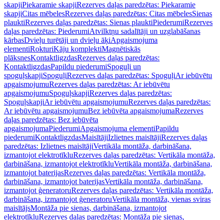
skapji
Piekaramie skapji
Rezerves daļas paredzētas: Piekaramie
skapji
Citas mēbeles
Rezerves daļas paredzētas: Citas mēbeles
Sienas
plaukti
Rezerves daļas paredzētas: Sienas plaukti
Piederumi
Rezerves
daļas paredzētas: Piederumi
Atvilktņu sadalītāji un uzglabāšanas
kārbas
Dvieļu turētāji un dvieļu āķi
Apgaismojuma
elementi
Rokturi
Kāju komplekti
Magnētiskās
plāksnes
Kontaktligzdas
Rezerves daļas paredzētas:
Kontaktligzdas
Papildu piederumi
Spoguļi un
spoguļskapji
Spoguļi
Rezerves daļas paredzētas: Spoguļi
Ar iebūvētu
apgaismojumu
Rezerves daļas paredzētas: Ar iebūvētu
apgaismojumu
Spoguļskapji
Rezerves daļas paredzētas:
Spoguļskapji
Ar iebūvētu apgaismojumu
Rezerves daļas paredzētas:
Ar iebūvētu apgaismojumu
Bez iebūvēta apgaismojuma
Rezerves
daļas paredzētas: Bez iebūvēta
apgaismojuma
Piederumi
Apgaismojuma elementi
Papildu
piederumi
Kontaktligzdas
Maisītāji
Izlietnes maisītāji
Rezerves daļas
paredzētas: Izlietnes maisītāji
Vertikāla montāža, darbināšana,
izmantojot elektrotīklu
Rezerves daļas paredzētas: Vertikāla montāža,
darbināšana, izmantojot elektrotīklu
Vertikāla montāža, darbināšana,
izmantojot baterijas
Rezerves daļas paredzētas: Vertikāla montāža,
darbināšana, izmantojot baterijas
Vertikāla montāža, darbināšana,
izmantojot ģeneratoru
Rezerves daļas paredzētas: Vertikāla montāža,
darbināšana, izmantojot ģeneratoru
Vertikāla montāža, vienas sviras
maisītājs
Montāža pie sienas, darbināšana, izmantojot
elektrotīklu
Rezerves daļas paredzētas: Montāža pie sienas,