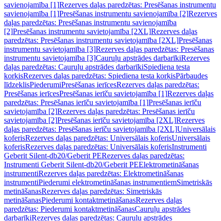
savienojamība [1]
Rezerves daļas paredzētas: Presēšanas instrumentu
savienojamība [1]
Presēšanas instrumentu savienojamība [2]
Rezerves
daļas paredzētas: Presēšanas instrumentu savienojamība
[2]
Presēšanas instrumentu savietojamība [2XL]
Rezerves daļas
paredzētas: Presēšanas instrumentu savietojamība [2XL]
Presēšanas
instrumentu savietojamība [3]
Rezerves daļas paredzētas: Presēšanas
instrumentu savietojamība [3]
Cauruļu apstrādes darbarīki
Rezerves
daļas paredzētas: Cauruļu apstrādes darbarīki
Spiediena testa
korķis
Rezerves daļas paredzētas: Spiediena testa korķis
Pārbaudes
līdzeklis
Piederumi
Presēšanas ierīces
Rezerves daļas paredzētas:
Presēšanas ierīces
Presēšanas ierīču savietojamība [1]
Rezerves daļas
paredzētas: Presēšanas ierīču savietojamība [1]
Presēšanas ierīču
savietojamība [2]
Rezerves daļas paredzētas: Presēšanas ierīču
savietojamība [2]
Presēšanas ierīču savietojamība [2XL]
Rezerves
daļas paredzētas: Presēšanas ierīču savietojamība [2XL]
Universālais
koferis
Rezerves daļas paredzētas: Universālais koferis
Universālais
koferis
Rezerves daļas paredzētas: Universālais koferis
Instrumenti
Geberit Silent-db20/Geberit PE
Rezerves daļas paredzētas:
Instrumenti Geberit Silent-db20/Geberit PE
Elektrometināšanas
instrumenti
Rezerves daļas paredzētas: Elektrometināšanas
instrumenti
Piederumi elektrometināšanas instrumentiem
Simetriskās
metināšanas
Rezerves daļas paredzētas: Simetriskās
metināšanas
Piederumi kontaktmetināšanas
Rezerves daļas
paredzētas: Piederumi kontaktmetināšanas
Cauruļu apstrādes
darbarīki
Rezerves daļas paredzētas: Cauruļu apstrādes