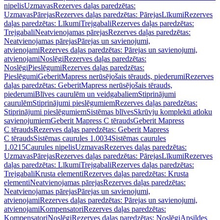
nipelis
Uzmavas
Rezerves daļas paredzētas:
Uzmavas
Pārejas
Rezerves daļas paredzētas: Pārejas
Līkumi
Rezerves
daļas paredzētas: Līkumi
Trejgabali
Rezerves daļas paredzētas:
Trejgabali
Neatvienojamas pārejas
Rezerves daļas paredzētas:
Neatvienojamas pārejas
Pārejas un savienojumi,
atvienojami
Rezerves daļas paredzētas: Pārejas un savienojumi,
atvienojami
Noslēgi
Rezerves daļas paredzētas:
Noslēgi
Pieslēgumi
Rezerves daļas paredzētas:
Pieslēgumi
GeberitMapress nerūsējošais tērauds, piederumi
Rezerves
daļas paredzētas: GeberitMapress nerūsējošais tērauds,
piederumi
Blīves caurulēm un veidgabaliem
Stiprinājumi
caurulēm
Stiprinājumi pieslēgumiem
Rezerves daļas paredzētas:
Stiprinājumi pieslēgumiem
Sistēmas blīves
Skrūvju komplekti atloku
savienojumiem
Geberit Mapress C tērauds
Geberit Mapress
C tērauds
Rezerves daļas paredzētas: Geberit Mapress
C tērauds
Sistēmas caurules 1.0034
Sistēmas caurules
1.0215
Caurules nipelis
Uzmavas
Rezerves daļas paredzētas:
Uzmavas
Pārejas
Rezerves daļas paredzētas: Pārejas
Līkumi
Rezerves
daļas paredzētas: Līkumi
Trejgabali
Rezerves daļas paredzētas:
Trejgabali
Krusta elementi
Rezerves daļas paredzētas: Krusta
elementi
Neatvienojamas pārejas
Rezerves daļas paredzētas:
Neatvienojamas pārejas
Pārejas un savienojumi,
atvienojami
Rezerves daļas paredzētas: Pārejas un savienojumi,
atvienojami
Kompensatori
Rezerves daļas paredzētas:
Kompensatori
Noslēgi
Rezerves daļas paredzētas: Noslēgi
Apsildes