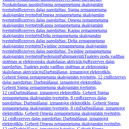
Noskalošanas taustiņi
Sigma zemapmetuma skalojamām
tvertnēm
Rezerves daļas paredzētas: Sigma zemapmetuma
skalojamām tvertnēm
Omega zemapmetuma skalojamām
tvertnēm
Rezerves daļas paredzētas: Omega zemapmetuma
skalojamām tvertnēm
Kappa zemapmetuma skalojamām
tvertnēm
Rezerves daļas paredzētas: Kappa zemapmetuma
skalojamām tvertnēm
Delta zemapmetuma skalojamām
tvertnēm
Rezerves daļas paredzētas: Delta zemapmetuma
skalojamām tvertnēm
Twinline zemapmetuma skalojamām
tvertnēm
Rezerves daļas paredzētas: Twinline zemapmetuma
skalojamām tvertnēm
Piederumi
Palīgmateriāli
Tualetes podu vadības
sistēmas ar elektronisku skalošanas aktivizāciju
Rezerves daļas
paredzētas: Tualetes podu vadības sistēmas ar elektronisku
skalošanas aktivizāciju
Darbināšanai, izmantojot elektrotīklu,
Geberit Sigma zemapmetuma skalojamām tvertnēm, 12 cm
Rezerves
daļas paredzētas: Darbināšanai, izmantojot elektrotīklu,
Geberit Sigma zemapmetuma skalojamām tvertnēm,
12 cm
Darbināšanai, izmantojot elektrotīklu, Geberit Sigma
zemapmetuma skalojamām tvertnēm, 8 cm
Rezerves daļas
paredzētas: Darbināšanai, izmantojot elektrotīklu, Geberit Sigma
zemapmetuma skalojamām tvertnēm, 8 cm
Darbināšanai, izmantojot
elektrotīklu, Geberit Omega zemapmetuma skalojamām tvertnēm,
12 cm
Rezerves daļas paredzētas: Darbināšanai, izmantojot
elektrotīklu, Geberit Omega zemapmetuma skalojamām tvertnēm,
12 cm
Darbināšanai, izmantojot baterijas, Geberit Sigma