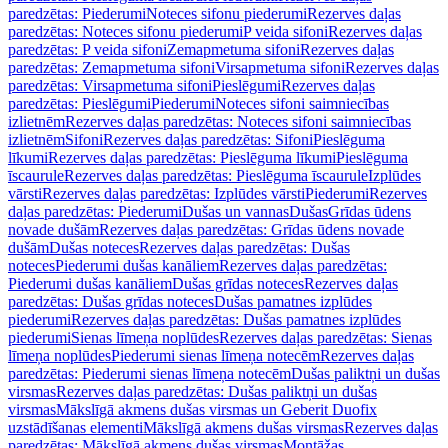
paredzētas: Piederumi
Noteces sifonu piederumi
Rezerves daļas
paredzētas: Noteces sifonu piederumi
P veida sifoni
Rezerves daļas
paredzētas: P veida sifoni
Zemapmetuma sifoni
Rezerves daļas
paredzētas: Zemapmetuma sifoni
Virsapmetuma sifoni
Rezerves daļas
paredzētas: Virsapmetuma sifoni
Pieslēgumi
Rezerves daļas
paredzētas: Pieslēgumi
Piederumi
Noteces sifoni saimniecības
izlietnēm
Rezerves daļas paredzētas: Noteces sifoni saimniecības
izlietnēm
Sifoni
Rezerves daļas paredzētas: Sifoni
Pieslēguma
līkumi
Rezerves daļas paredzētas: Pieslēguma līkumi
Pieslēguma
īscaurule
Rezerves daļas paredzētas: Pieslēguma īscaurule
Izplūdes
vārsti
Rezerves daļas paredzētas: Izplūdes vārsti
Piederumi
Rezerves
daļas paredzētas: Piederumi
Dušas un vannas
Dušas
Grīdas ūdens
novade dušām
Rezerves daļas paredzētas: Grīdas ūdens novade
dušām
Dušas noteces
Rezerves daļas paredzētas: Dušas
noteces
Piederumi dušas kanāliem
Rezerves daļas paredzētas:
Piederumi dušas kanāliem
Dušas grīdas noteces
Rezerves daļas
paredzētas: Dušas grīdas noteces
Dušas pamatnes izplūdes
piederumi
Rezerves daļas paredzētas: Dušas pamatnes izplūdes
piederumi
Sienas līmeņa noplūdes
Rezerves daļas paredzētas: Sienas
līmeņa noplūdes
Piederumi sienas līmeņa notecēm
Rezerves daļas
paredzētas: Piederumi sienas līmeņa notecēm
Dušas paliktņi un dušas
virsmas
Rezerves daļas paredzētas: Dušas paliktņi un dušas
virsmas
Mākslīgā akmens dušas virsmas un Geberit Duofix
uzstādīšanas elementi
Mākslīgā akmens dušas virsmas
Rezerves daļas
paredzētas: Mākslīgā akmens dušas virsmas
Montāžas