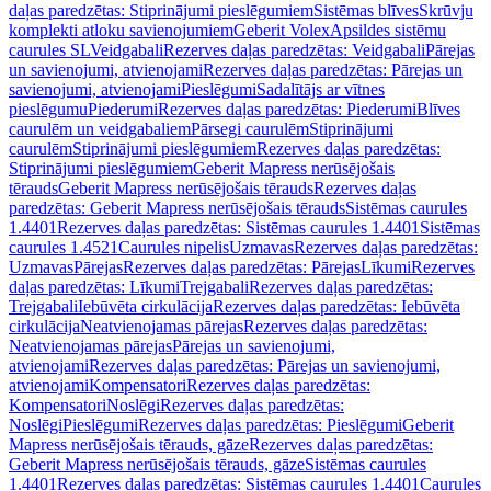
daļas paredzētas: Stiprinājumi pieslēgumiem
Sistēmas blīves
Skrūvju
komplekti atloku savienojumiem
Geberit Volex
Apsildes sistēmu
caurules SL
Veidgabali
Rezerves daļas paredzētas: Veidgabali
Pārejas
un savienojumi, atvienojami
Rezerves daļas paredzētas: Pārejas un
savienojumi, atvienojami
Pieslēgumi
Sadalītājs ar vītnes
pieslēgumu
Piederumi
Rezerves daļas paredzētas: Piederumi
Blīves
caurulēm un veidgabaliem
Pārsegi caurulēm
Stiprinājumi
caurulēm
Stiprinājumi pieslēgumiem
Rezerves daļas paredzētas:
Stiprinājumi pieslēgumiem
Geberit Mapress nerūsējošais
tērauds
Geberit Mapress nerūsējošais tērauds
Rezerves daļas
paredzētas: Geberit Mapress nerūsējošais tērauds
Sistēmas caurules
1.4401
Rezerves daļas paredzētas: Sistēmas caurules 1.4401
Sistēmas
caurules 1.4521
Caurules nipelis
Uzmavas
Rezerves daļas paredzētas:
Uzmavas
Pārejas
Rezerves daļas paredzētas: Pārejas
Līkumi
Rezerves
daļas paredzētas: Līkumi
Trejgabali
Rezerves daļas paredzētas:
Trejgabali
Iebūvēta cirkulācija
Rezerves daļas paredzētas: Iebūvēta
cirkulācija
Neatvienojamas pārejas
Rezerves daļas paredzētas:
Neatvienojamas pārejas
Pārejas un savienojumi,
atvienojami
Rezerves daļas paredzētas: Pārejas un savienojumi,
atvienojami
Kompensatori
Rezerves daļas paredzētas:
Kompensatori
Noslēgi
Rezerves daļas paredzētas:
Noslēgi
Pieslēgumi
Rezerves daļas paredzētas: Pieslēgumi
Geberit
Mapress nerūsējošais tērauds, gāze
Rezerves daļas paredzētas:
Geberit Mapress nerūsējošais tērauds, gāze
Sistēmas caurules
1.4401
Rezerves daļas paredzētas: Sistēmas caurules 1.4401
Caurules