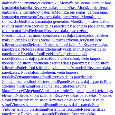
darbināšana, izmantojot elektrotīklu
Montāža pie sienas, darbināšana,
izmantojot baterijas
Rezerves daļas paredzētas: Montāža pie sienas,
darbināšana, izmantojot baterijas
Montāža pie sienas, darbināšana,
izmantojot ģeneratoru
Rezerves daļas paredzētas: Montāža pie
sienas, darbināšana, izmantojot ģeneratoru
Montāža pie sienas, divu
rokturu maisītājs
Rezerves daļas paredzētas: Montāža pie sienas, divu
rokturu maisītājs
Piederumi
Rezerves daļas paredzētas:
Piederumi
Izlietnes maisītājiem
Rezerves daļas paredzētas: Izlietnes
maisītājiem
Mazgāšanas vietas, virtuves izlietņu, ierīču un lieto
izlietņu savienotājelementi
Noteces sifoni izlietnēm
Rezerves daļas
paredzētas: Noteces sifoni izlietnēm
P veida sifoni
Rezerves daļas
paredzētas: P veida sifoni
P veida sifoni, vietu taupoši
modeļi
Rezerves daļas paredzētas: P veida sifoni, vietu taupoši
modeļi
Pudeļsifoni izlietnēm
Rezerves daļas paredzētas: Pudeļsifoni
izlietnēm
Pudeļsifoni izlietnēm, vietu taupošs modelis
Rezerves daļas
paredzētas: Pudeļsifoni izlietnēm, vietu taupošs
modelis
Zemapmetuma sifoni
Rezerves daļas paredzētas:
Zemapmetuma sifoni
Izlietnes pieslēgumi
Rezerves daļas paredzētas:
Izlietnes pieslēgumi
Pieslēguma īscaurule
Pieslēguma
līkumi
Pārsegi
Blīvējumi
Vertikālās caurules
Pagarinājumi
Aktivizācijas
elementi
Noteces sifoni izlietnēm
Rezerves daļas paredzētas: Noteces
sifoni izlietnēm
P veida sifoni
Rezerves daļas paredzētas: P veida
sifoni
Virtuves izlietņu pieslēgumi
Rezerves daļas paredzētas:
Virtuves izlietņu pieslēgumi
Pieslēguma īscaurule
Rezerves daļas
paredzētas: Pieslēguma īscaurule
Piederumi
Rezerves daļas