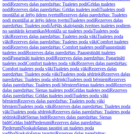
podi
Rezerves daļas paredzētas: Tualetes podi
Grīdas tualetes
podi
Rezerves daļas paredzētas: Grīdas tualetes podi
Tualetes podi
montāžai ar ārējo ūdens tvertni
Rezerves daļas paredzētas: Tualetes
podi montāžai ar ārējo ūdens tvertni
Tualetes podi
Rezerves daļas
paredzētas: Tualetes podi
Ārējās skalojamās tvertnes tualetes podiem,
no sanitārās keramikas
Montāža uz tualetes poda
Tualetes poda
vāki
Rezerves daļas paredzētas: Tualetes poda vāki
Tualetes poda
vāki
Rezerves daļas paredzētas: Tualetes poda vāki
Comfort tualetes
podi
Rezerves daļas paredzētas: Comfort tualetes podi
Paaugstināti
tualetes podi
Rezerves daļas paredzētas: Paaugstināti tualetes
podi
Pagarināti tualetes podi
Rezerves daļas paredzētas: Pagarināti
tualetes podi
Comfort tualetes poda vāki
Rezerves daļas paredzētas:
Comfort tualetes poda vāki
Tualetes poda vāki
Rezerves daļas
paredzētas: Tualetes poda vāki
Tualetes poda sēdriņķi
Rezerves daļas
paredzētas: Tualetes poda sēdriņķi
Tualetes podi bērniem
Rezerves
daļas paredzētas: Tualetes podi bērniem
Sienas tualetes podi
Rezerves
daļas paredzētas: Sienas tualetes podi
Grīdas tualetes podi
Rezerves
daļas paredzētas: Grīdas tualetes podi
Tualetes podu vāki
bērniem
Rezerves daļas paredzētas: Tualetes podu vāki
bērniem
Tualetes poda vāki
Rezerves daļas paredzētas: Tualetes poda
vāki
Tualetes poda sēdriņķi
Rezerves daļas paredzētas: Tualetes poda
sēdriņķi
Bidē
Sienas bidē
Rezerves daļas paredzētas: Sienas
bidē
Grīdas bidē
Piederumi
Rezerves daļas paredzētas:
Piederumi
Noskalošanas taustiņi un tualetes poda
vadība
Noskalošanas taustiņi
Rezerves daļas paredzētas: