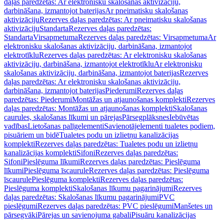
daļas paredzētas: Ar elektronisku skalošanas aktivizāciju,
darbināšana, izmantojot baterijas
Ar pneimatisku skalošanas
aktivizāciju
Rezerves daļas paredzētas: Ar pneimatisku skalošanas
aktivizāciju
Standarta
Rezerves daļas paredzētas:
Standarta
Virsapmetuma
Rezerves daļas paredzētas: Virsapmetuma
Ar
elektronisku skalošanas aktivizāciju, darbināšana, izmantojot
elektrotīklu
Rezerves daļas paredzētas: Ar elektronisku skalošanas
aktivizāciju, darbināšana, izmantojot elektrotīklu
Ar elektronisku
skalošanas aktivizāciju, darbināšana, izmantojot baterijas
Rezerves
daļas paredzētas: Ar elektronisku skalošanas aktivizāciju,
darbināšana, izmantojot baterijas
Piederumi
Rezerves daļas
paredzētas: Piederumi
Montāžas un atjaunošanas komplekti
Rezerves
daļas paredzētas: Montāžas un atjaunošanas komplekti
Skalošanas
caurules, skalošanas līkumi un pārejas
Pārsegplāksnes
Iebūvētas
vadības
Lietošanas palīgelementi
Savienotājelementi tualetes podiem,
pisuāriem un bidē
Tualetes podu un izlietņu kanalizācijas
komplekti
Rezerves daļas paredzētas: Tualetes podu un izlietņu
kanalizācijas komplekti
Sifoni
Rezerves daļas paredzētas:
Sifoni
Pieslēguma līkumi
Rezerves daļas paredzētas: Pieslēguma
līkumi
Pieslēguma īscaurule
Rezerves daļas paredzētas: Pieslēguma
īscaurule
Pieslēguma komplekti
Rezerves daļas paredzētas:
Pieslēguma komplekti
Skalošanas līkumu pagarinājumi
Rezerves
daļas paredzētas: Skalošanas līkumu pagarinājumi
PVC
pieslēgumi
Rezerves daļas paredzētas: PVC pieslēgumi
Manšetes un
pārsegvāki
Pārejas un savienojuma gabali
Pisuāru kanalizācijas