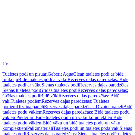
LV
Tualetes podi un pisuāri
Geberit AquaClean tualetes podi ar bidē
funkciju
Bidē tualetes podi ar vāku
Rezerves daļas paredzētas: Bidē
tualetes podi ar vāku
Sienas tualetes podi
Rezerves daļas paredzētas:
Sienas tualetes podi
Grīdas tualetes podi
Rezerves daļas paredzētas:
Grīdas tualetes podi
Bidē vāki
Rezerves daļas paredzētas: Bidē
vāki
Tualetes podiem
Rezerves daļas paredzētas: Tualetes
podiem
Dizaina paneļi
Rezerves daļas paredzētas: Dizaina paneļi
Bidē
tualetes podu vākiem
Rezerves daļas paredzētas: Bidē tualetes podu
vākiem
Piederumi
Bidē tualetes podu un vāku komplektiem
Bidē
tualetes podu vākiem
Bidē vāku un bidē tualetes podu un vāku
komplektiem
Palīgmateriāli
Tualetes podi un tualetes poda vāki
Sienas
tualetes podi
Rezerves daļas paredzētas: Sienas tualetes podi
Tualetes