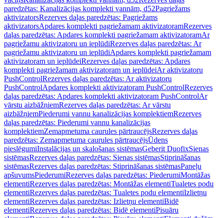
paredzētas: Kanalizācijas komplekti vannām, d52
Pagriežams
aktivizators
Rezerves daļas paredzētas: Pagriežams
aktivizators
Apdares komplekti pagriežamam aktivizatoram
Rezerves
daļas paredzētas: Apdares komplekti pagriežamam aktivizatoram
Ar
pagriežamu aktivizatoru un ieplūdi
Rezerves daļas paredzētas: Ar
pagriežamu aktivizatoru un ieplūdi
Apdares komplekti pagriežamam
aktivizatoram un ieplūdei
Rezerves daļas paredzētas: Apdares
komplekti pagriežamam aktivizatoram un ieplūdei
Ar aktivizatoru
PushControl
Rezerves daļas paredzētas: Ar aktivizatoru
PushControl
Apdares komplekti aktivizatoram PushControl
Rezerves
daļas paredzētas: Apdares komplekti aktivizatoram PushControl
Ar
vārstu aizbāžņiem
Rezerves daļas paredzētas: Ar vārstu
aizbāžņiem
Piederumi vannu kanalizācijas komplektiem
Rezerves
daļas paredzētas: Piederumi vannu kanalizācijas
komplektiem
Zemapmetuma caurules pārtraucējs
Rezerves daļas
paredzētas: Zemapmetuma caurules pārtraucējs
Ūdens
pieslēgumi
Instalācijas un skalošanas sistēmas
Geberit Duofix
Sienas
sistēmas
Rezerves daļas paredzētas: Sienas sistēmas
Stiprināšanas
sistēmas
Rezerves daļas paredzētas: Stiprināšanas sistēmas
Paneļu
apšuvums
Piederumi
Rezerves daļas paredzētas: Piederumi
Montāžas
elementi
Rezerves daļas paredzētas: Montāžas elementi
Tualetes podu
elementi
Rezerves daļas paredzētas: Tualetes podu elementi
Izlietņu
elementi
Rezerves daļas paredzētas: Izlietņu elementi
Bidē
elementi
Rezerves daļas paredzētas: Bidē elementi
Pisuāru