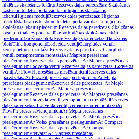
higiēnas skalošanas iekārtu
Rezerves daļas paredzētas: Skalošanas
kastes un tualetes poda vadība ar higiēnas skalošanas
iekārtu
Higiēnas moduļi
Rezerves daļas paredzētas: Higiēnas
moduļi
Skalošanas kastu un tualetes poda vadības ar higiēnas
skalošanas iekārtu piederumi
Rezerves daļas paredzētas: Skalošanas
kastu un tualetes poda vadības ar higiēnas skalošanas iekārtu
piederumi
Barošanas bloki
Rezerves daļas paredzētas: Barošanas
bloki
Tīkla komponenti
Lodveida ventiļi
Caurplūdes ventiļi
zemapmetuma montāžai
Rezerves daļas paredzētas: Caurplūdes
ventiļi zemapmetuma montāžai
Ar Mapress presēšanas
pieslēgumiem
Rezerves daļas paredzētas: Ar Mapress presēšanas
pieslēgumiem
Lodveida ventiļi
Rezerves daļas paredzētas: Lodveida
ventiļi
Ar FlowFit presēšanas pieslēgumiem
Rezerves daļas
paredzētas: Ar FlowFit presēšanas pieslēgumiem
Ar Mepla
presēšanas pieslēgumiem
Rezerves daļas paredzētas: Ar Mepla
presēšanas pieslēgumiem
Ar Mapress presēšanas
pieslēgumiem
Rezerves daļas paredzētas: Ar Mapress presēšanas
pieslēgumiem
Lodveida ventiļi zemapmetuma montāžai
Rezerves
daļas paredzētas: Lodveida ventiļi zemapmetuma montāžai
Ar
FlowFit preses savienojumiem
Ar Mepla presēšanas
pieslēgumiem
Rezerves daļas paredzētas: Ar Mepla presēšanas
pieslēgumiem
Ar Volex presēšanas pieslēgumiem
Ar Compact
pieslēgumiem
Rezerves daļas paredzētas: Ar Compact
pieslēgumiem
Pretvārsti
Ar Mapress presēšanas
pieslēgumiem
Apsildes atgaisošanas vārsti
Ātrās atgaisošanas