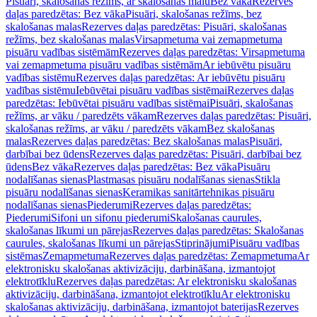
Pisuāri, skalošanas režīms, ar skalošanas malu
Bez vāka
Rezerves
daļas paredzētas: Bez vāka
Pisuāri, skalošanas režīms, bez
skalošanas malas
Rezerves daļas paredzētas: Pisuāri, skalošanas
režīms, bez skalošanas malas
Virsapmetuma vai zemapmetuma
pisuāru vadības sistēmām
Rezerves daļas paredzētas: Virsapmetuma
vai zemapmetuma pisuāru vadības sistēmām
Ar iebūvētu pisuāru
vadības sistēmu
Rezerves daļas paredzētas: Ar iebūvētu pisuāru
vadības sistēmu
Iebūvētai pisuāru vadības sistēmai
Rezerves daļas
paredzētas: Iebūvētai pisuāru vadības sistēmai
Pisuāri, skalošanas
režīms, ar vāku / paredzēts vākam
Rezerves daļas paredzētas: Pisuāri,
skalošanas režīms, ar vāku / paredzēts vākam
Bez skalošanas
malas
Rezerves daļas paredzētas: Bez skalošanas malas
Pisuāri,
darbībai bez ūdens
Rezerves daļas paredzētas: Pisuāri, darbībai bez
ūdens
Bez vāka
Rezerves daļas paredzētas: Bez vāka
Pisuāru
nodalīšanas sienas
Plastmasas pisuāru nodalīšanas sienas
Stikla
pisuāru nodalīšanas sienas
Keramikas sanitārtehnikas pisuāru
nodalīšanas sienas
Piederumi
Rezerves daļas paredzētas:
Piederumi
Sifoni un sifonu piederumi
Skalošanas caurules,
skalošanas līkumi un pārejas
Rezerves daļas paredzētas: Skalošanas
caurules, skalošanas līkumi un pārejas
Stiprinājumi
Pisuāru vadības
sistēmas
Zemapmetuma
Rezerves daļas paredzētas: Zemapmetuma
Ar
elektronisku skalošanas aktivizāciju, darbināšana, izmantojot
elektrotīklu
Rezerves daļas paredzētas: Ar elektronisku skalošanas
aktivizāciju, darbināšana, izmantojot elektrotīklu
Ar elektronisku
skalošanas aktivizāciju, darbināšana, izmantojot baterijas
Rezerves