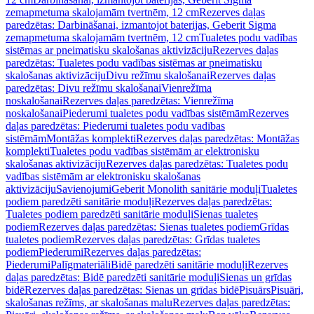
zemapmetuma skalojamām tvertnēm, 12 cm
Rezerves daļas
paredzētas: Darbināšanai, izmantojot baterijas, Geberit Sigma
zemapmetuma skalojamām tvertnēm, 12 cm
Tualetes podu vadības
sistēmas ar pneimatisku skalošanas aktivizāciju
Rezerves daļas
paredzētas: Tualetes podu vadības sistēmas ar pneimatisku
skalošanas aktivizāciju
Divu režīmu skalošanai
Rezerves daļas
paredzētas: Divu režīmu skalošanai
Vienrežīma
noskalošanai
Rezerves daļas paredzētas: Vienrežīma
noskalošanai
Piederumi tualetes podu vadības sistēmām
Rezerves
daļas paredzētas: Piederumi tualetes podu vadības
sistēmām
Montāžas komplekti
Rezerves daļas paredzētas: Montāžas
komplekti
Tualetes podu vadības sistēmām ar elektronisku
skalošanas aktivizāciju
Rezerves daļas paredzētas: Tualetes podu
vadības sistēmām ar elektronisku skalošanas
aktivizāciju
Savienojumi
Geberit Monolith sanitārie moduļi
Tualetes
podiem paredzēti sanitārie moduļi
Rezerves daļas paredzētas:
Tualetes podiem paredzēti sanitārie moduļi
Sienas tualetes
podiem
Rezerves daļas paredzētas: Sienas tualetes podiem
Grīdas
tualetes podiem
Rezerves daļas paredzētas: Grīdas tualetes
podiem
Piederumi
Rezerves daļas paredzētas:
Piederumi
Palīgmateriāli
Bidē paredzēti sanitārie moduļi
Rezerves
daļas paredzētas: Bidē paredzēti sanitārie moduļi
Sienas un grīdas
bidē
Rezerves daļas paredzētas: Sienas un grīdas bidē
Pisuārs
Pisuāri,
skalošanas režīms, ar skalošanas malu
Rezerves daļas paredzētas: