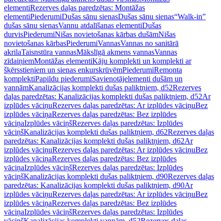
elementi
Rezerves daļas paredzētas: Montāžas
elementi
Piederumi
Dušas sānu sienas
Dušas sānu sienas
“Walk-in”
dušas sānu sienas
Vannu atdalīšanas elementi
Dušas
durvis
Piederumi
Nišas novietošanas kārbas dušām
Nišas
novietošanas kārbas
Piederumi
Vannas
Vannas no sanitārā
akrila
Taisnstūra vannas
Mākslīgā akmens vannas
Vannas
zīdaiņiem
Montāžas elementi
Kāju komplekti un komplekti ar
šķērsstieņiem un sienas enkurskrūvēm
Piederumi
Remonta
komplekti
Papildu piederumi
Savienotājelementi dušām un
vannām
Kanalizācijas komplekti dušas paliktņiem, d52
Rezerves
daļas paredzētas: Kanalizācijas komplekti dušas paliktņiem, d52
Ar
izplūdes vāciņu
Rezerves daļas paredzētas: Ar izplūdes vāciņu
Bez
izplūdes vāciņa
Rezerves daļas paredzētas: Bez izplūdes
vāciņa
Izplūdes vāciņš
Rezerves daļas paredzētas: Izplūdes
vāciņš
Kanalizācijas komplekti dušas paliktņiem, d62
Rezerves daļas
paredzētas: Kanalizācijas komplekti dušas paliktņiem, d62
Ar
izplūdes vāciņu
Rezerves daļas paredzētas: Ar izplūdes vāciņu
Bez
izplūdes vāciņa
Rezerves daļas paredzētas: Bez izplūdes
vāciņa
Izplūdes vāciņš
Rezerves daļas paredzētas: Izplūdes
vāciņš
Kanalizācijas komplekti dušas paliktņiem, d90
Rezerves daļas
paredzētas: Kanalizācijas komplekti dušas paliktņiem, d90
Ar
izplūdes vāciņu
Rezerves daļas paredzētas: Ar izplūdes vāciņu
Bez
izplūdes vāciņa
Rezerves daļas paredzētas: Bez izplūdes
vāciņa
Izplūdes vāciņš
Rezerves daļas paredzētas: Izplūdes
vāciņš
Kanalizācijas komplekti vannām, d52
Rezerves daļas