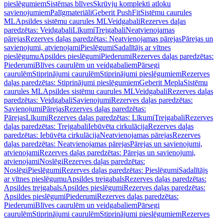
pieslēgumiem
Sistēmas blīves
Skrūvju komplekti atloku
savienojumiem
Palīgmateriāli
Geberit PushFit
Sistēmu caurules
ML
Apsildes sistēmu caurules ML
Veidgabali
Rezerves daļas
paredzētas: Veidgabali
Līkumi
Trejgabali
Neatvienojamas
pārejas
Rezerves daļas paredzētas: Neatvienojamas pārejas
Pārejas un
savienojumi, atvienojami
Pieslēgumi
Sadalītājs ar vītnes
pieslēgumu
Apsildes pieslēgumi
Piederumi
Rezerves daļas paredzētas:
Piederumi
Blīves caurulēm un veidgabaliem
Pārsegi
caurulēm
Stiprinājumi caurulēm
Stiprinājumi pieslēgumiem
Rezerves
daļas paredzētas: Stiprinājumi pieslēgumiem
Geberit Mepla
Sistēmu
caurules ML
Apsildes sistēmu caurules ML
Veidgabali
Rezerves daļas
paredzētas: Veidgabali
Savienojumi
Rezerves daļas paredzētas:
Savienojumi
Pārejas
Rezerves daļas paredzētas:
Pārejas
Līkumi
Rezerves daļas paredzētas: Līkumi
Trejgabali
Rezerves
daļas paredzētas: Trejgabali
Iebūvēta cirkulācija
Rezerves daļas
paredzētas: Iebūvēta cirkulācija
Neatvienojamas pārejas
Rezerves
daļas paredzētas: Neatvienojamas pārejas
Pārejas un savienojumi,
atvienojami
Rezerves daļas paredzētas: Pārejas un savienojumi,
atvienojami
Noslēgi
Rezerves daļas paredzētas:
Noslēgi
Pieslēgumi
Rezerves daļas paredzētas: Pieslēgumi
Sadalītājs
ar vītnes pieslēgumu
Apsildes trejgabals
Rezerves daļas paredzētas:
Apsildes trejgabals
Apsildes pieslēgumi
Rezerves daļas paredzētas:
Apsildes pieslēgumi
Piederumi
Rezerves daļas paredzētas:
Piederumi
Blīves caurulēm un veidgabaliem
Pārsegi
caurulēm
Stiprinājumi caurulēm
Stiprinājumi pieslēgumiem
Rezerves