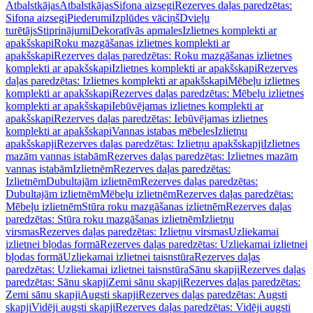
Atbalstkājas
Atbalstkājas
Sifona aizsegi
Rezerves daļas paredzētas:
Sifona aizsegi
Piederumi
Izplūdes vāciņš
Dvieļu
turētājs
Stiprinājumi
Dekoratīvās apmales
Izlietnes komplekti ar
apakšskapi
Roku mazgāšanas izlietnes komplekti ar
apakšskapi
Rezerves daļas paredzētas: Roku mazgāšanas izlietnes
komplekti ar apakšskapi
Izlietnes komplekti ar apakšskapi
Rezerves
daļas paredzētas: Izlietnes komplekti ar apakšskapi
Mēbeļu izlietnes
komplekti ar apakšskapi
Rezerves daļas paredzētas: Mēbeļu izlietnes
komplekti ar apakšskapi
Iebūvējamas izlietnes komplekti ar
apakšskapi
Rezerves daļas paredzētas: Iebūvējamas izlietnes
komplekti ar apakšskapi
Vannas istabas mēbeles
Izlietņu
apakšskapji
Rezerves daļas paredzētas: Izlietņu apakšskapji
Izlietnes
mazām vannas istabām
Rezerves daļas paredzētas: Izlietnes mazām
vannas istabām
Izlietnēm
Rezerves daļas paredzētas:
Izlietnēm
Dubultajām izlietnēm
Rezerves daļas paredzētas:
Dubultajām izlietnēm
Mēbeļu izlietnēm
Rezerves daļas paredzētas:
Mēbeļu izlietnēm
Stūra roku mazgāšanas izlietnēm
Rezerves daļas
paredzētas: Stūra roku mazgāšanas izlietnēm
Izlietņu
virsmas
Rezerves daļas paredzētas: Izlietņu virsmas
Uzliekamai
izlietnei bļodas formā
Rezerves daļas paredzētas: Uzliekamai izlietnei
bļodas formā
Uzliekamai izlietnei taisnstūra
Rezerves daļas
paredzētas: Uzliekamai izlietnei taisnstūra
Sānu skapji
Rezerves daļas
paredzētas: Sānu skapji
Zemi sānu skapji
Rezerves daļas paredzētas:
Zemi sānu skapji
Augsti skapji
Rezerves daļas paredzētas: Augsti
skapji
Vidēji augsti skapji
Rezerves daļas paredzētas: Vidēji augsti