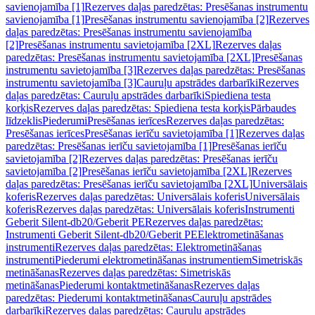
savienojamība [1]
Rezerves daļas paredzētas: Presēšanas instrumentu
savienojamība [1]
Presēšanas instrumentu savienojamība [2]
Rezerves
daļas paredzētas: Presēšanas instrumentu savienojamība
[2]
Presēšanas instrumentu savietojamība [2XL]
Rezerves daļas
paredzētas: Presēšanas instrumentu savietojamība [2XL]
Presēšanas
instrumentu savietojamība [3]
Rezerves daļas paredzētas: Presēšanas
instrumentu savietojamība [3]
Cauruļu apstrādes darbarīki
Rezerves
daļas paredzētas: Cauruļu apstrādes darbarīki
Spiediena testa
korķis
Rezerves daļas paredzētas: Spiediena testa korķis
Pārbaudes
līdzeklis
Piederumi
Presēšanas ierīces
Rezerves daļas paredzētas:
Presēšanas ierīces
Presēšanas ierīču savietojamība [1]
Rezerves daļas
paredzētas: Presēšanas ierīču savietojamība [1]
Presēšanas ierīču
savietojamība [2]
Rezerves daļas paredzētas: Presēšanas ierīču
savietojamība [2]
Presēšanas ierīču savietojamība [2XL]
Rezerves
daļas paredzētas: Presēšanas ierīču savietojamība [2XL]
Universālais
koferis
Rezerves daļas paredzētas: Universālais koferis
Universālais
koferis
Rezerves daļas paredzētas: Universālais koferis
Instrumenti
Geberit Silent-db20/Geberit PE
Rezerves daļas paredzētas:
Instrumenti Geberit Silent-db20/Geberit PE
Elektrometināšanas
instrumenti
Rezerves daļas paredzētas: Elektrometināšanas
instrumenti
Piederumi elektrometināšanas instrumentiem
Simetriskās
metināšanas
Rezerves daļas paredzētas: Simetriskās
metināšanas
Piederumi kontaktmetināšanas
Rezerves daļas
paredzētas: Piederumi kontaktmetināšanas
Cauruļu apstrādes
darbarīki
Rezerves daļas paredzētas: Cauruļu apstrādes