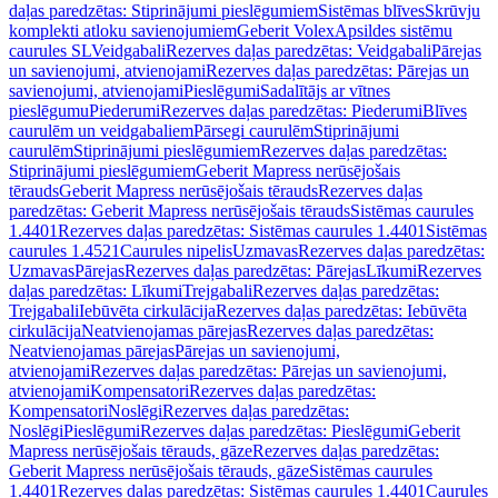
daļas paredzētas: Stiprinājumi pieslēgumiem
Sistēmas blīves
Skrūvju
komplekti atloku savienojumiem
Geberit Volex
Apsildes sistēmu
caurules SL
Veidgabali
Rezerves daļas paredzētas: Veidgabali
Pārejas
un savienojumi, atvienojami
Rezerves daļas paredzētas: Pārejas un
savienojumi, atvienojami
Pieslēgumi
Sadalītājs ar vītnes
pieslēgumu
Piederumi
Rezerves daļas paredzētas: Piederumi
Blīves
caurulēm un veidgabaliem
Pārsegi caurulēm
Stiprinājumi
caurulēm
Stiprinājumi pieslēgumiem
Rezerves daļas paredzētas:
Stiprinājumi pieslēgumiem
Geberit Mapress nerūsējošais
tērauds
Geberit Mapress nerūsējošais tērauds
Rezerves daļas
paredzētas: Geberit Mapress nerūsējošais tērauds
Sistēmas caurules
1.4401
Rezerves daļas paredzētas: Sistēmas caurules 1.4401
Sistēmas
caurules 1.4521
Caurules nipelis
Uzmavas
Rezerves daļas paredzētas:
Uzmavas
Pārejas
Rezerves daļas paredzētas: Pārejas
Līkumi
Rezerves
daļas paredzētas: Līkumi
Trejgabali
Rezerves daļas paredzētas:
Trejgabali
Iebūvēta cirkulācija
Rezerves daļas paredzētas: Iebūvēta
cirkulācija
Neatvienojamas pārejas
Rezerves daļas paredzētas:
Neatvienojamas pārejas
Pārejas un savienojumi,
atvienojami
Rezerves daļas paredzētas: Pārejas un savienojumi,
atvienojami
Kompensatori
Rezerves daļas paredzētas:
Kompensatori
Noslēgi
Rezerves daļas paredzētas:
Noslēgi
Pieslēgumi
Rezerves daļas paredzētas: Pieslēgumi
Geberit
Mapress nerūsējošais tērauds, gāze
Rezerves daļas paredzētas:
Geberit Mapress nerūsējošais tērauds, gāze
Sistēmas caurules
1.4401
Rezerves daļas paredzētas: Sistēmas caurules 1.4401
Caurules