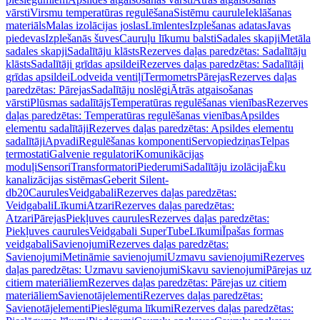
vārsti
Virsmu temperatūras regulēšana
Sistēmu caurule
Ieklāšanas
materiāls
Malas izolācijas joslas
Līmlentes
Izplešanas adatas
Javas
piedevas
Izplešanās šuves
Cauruļu līkumu balsti
Sadales skapji
Metāla
sadales skapji
Sadalītāju klāsts
Rezerves daļas paredzētas: Sadalītāju
klāsts
Sadalītāji grīdas apsildei
Rezerves daļas paredzētas: Sadalītāji
grīdas apsildei
Lodveida ventiļi
Termometrs
Pārejas
Rezerves daļas
paredzētas: Pārejas
Sadalītāju noslēgi
Ātrās atgaisošanas
vārsti
Plūsmas sadalītājs
Temperatūras regulēšanas vienības
Rezerves
daļas paredzētas: Temperatūras regulēšanas vienības
Apsildes
elementu sadalītāji
Rezerves daļas paredzētas: Apsildes elementu
sadalītāji
Apvadi
Regulēšanas komponenti
Servopiedziņas
Telpas
termostati
Galvenie regulatori
Komunikācijas
moduļi
Sensori
Transformatori
Piederumi
Sadalītāju izolācija
Ēku
kanalizācijas sistēmas
Geberit Silent-
db20
Caurules
Veidgabali
Rezerves daļas paredzētas:
Veidgabali
Līkumi
Atzari
Rezerves daļas paredzētas:
Atzari
Pārejas
Piekļuves caurules
Rezerves daļas paredzētas:
Piekļuves caurules
Veidgabali SuperTube
Līkumi
Īpašas formas
veidgabali
Savienojumi
Rezerves daļas paredzētas:
Savienojumi
Metināmie savienojumi
Uzmavu savienojumi
Rezerves
daļas paredzētas: Uzmavu savienojumi
Skavu savienojumi
Pārejas uz
citiem materiāliem
Rezerves daļas paredzētas: Pārejas uz citiem
materiāliem
Savienotājelementi
Rezerves daļas paredzētas:
Savienotājelementi
Pieslēguma līkumi
Rezerves daļas paredzētas: