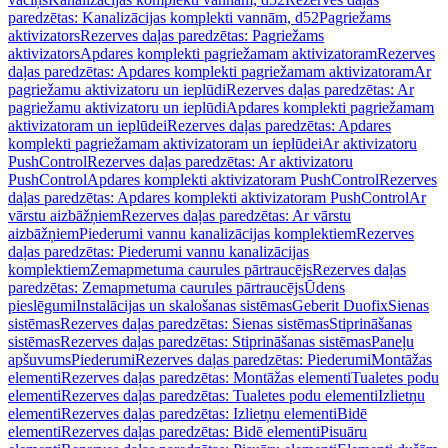
paredzētas: Kanalizācijas komplekti vannām, d52
Pagriežams
aktivizators
Rezerves daļas paredzētas: Pagriežams
aktivizators
Apdares komplekti pagriežamam aktivizatoram
Rezerves
daļas paredzētas: Apdares komplekti pagriežamam aktivizatoram
Ar
pagriežamu aktivizatoru un ieplūdi
Rezerves daļas paredzētas: Ar
pagriežamu aktivizatoru un ieplūdi
Apdares komplekti pagriežamam
aktivizatoram un ieplūdei
Rezerves daļas paredzētas: Apdares
komplekti pagriežamam aktivizatoram un ieplūdei
Ar aktivizatoru
PushControl
Rezerves daļas paredzētas: Ar aktivizatoru
PushControl
Apdares komplekti aktivizatoram PushControl
Rezerves
daļas paredzētas: Apdares komplekti aktivizatoram PushControl
Ar
vārstu aizbāžņiem
Rezerves daļas paredzētas: Ar vārstu
aizbāžņiem
Piederumi vannu kanalizācijas komplektiem
Rezerves
daļas paredzētas: Piederumi vannu kanalizācijas
komplektiem
Zemapmetuma caurules pārtraucējs
Rezerves daļas
paredzētas: Zemapmetuma caurules pārtraucējs
Ūdens
pieslēgumi
Instalācijas un skalošanas sistēmas
Geberit Duofix
Sienas
sistēmas
Rezerves daļas paredzētas: Sienas sistēmas
Stiprināšanas
sistēmas
Rezerves daļas paredzētas: Stiprināšanas sistēmas
Paneļu
apšuvums
Piederumi
Rezerves daļas paredzētas: Piederumi
Montāžas
elementi
Rezerves daļas paredzētas: Montāžas elementi
Tualetes podu
elementi
Rezerves daļas paredzētas: Tualetes podu elementi
Izlietņu
elementi
Rezerves daļas paredzētas: Izlietņu elementi
Bidē
elementi
Rezerves daļas paredzētas: Bidē elementi
Pisuāru