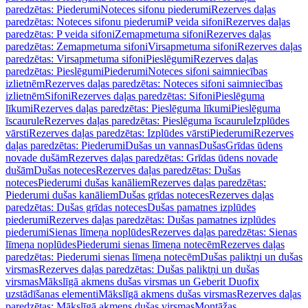
paredzētas: Piederumi
Noteces sifonu piederumi
Rezerves daļas
paredzētas: Noteces sifonu piederumi
P veida sifoni
Rezerves daļas
paredzētas: P veida sifoni
Zemapmetuma sifoni
Rezerves daļas
paredzētas: Zemapmetuma sifoni
Virsapmetuma sifoni
Rezerves daļas
paredzētas: Virsapmetuma sifoni
Pieslēgumi
Rezerves daļas
paredzētas: Pieslēgumi
Piederumi
Noteces sifoni saimniecības
izlietnēm
Rezerves daļas paredzētas: Noteces sifoni saimniecības
izlietnēm
Sifoni
Rezerves daļas paredzētas: Sifoni
Pieslēguma
līkumi
Rezerves daļas paredzētas: Pieslēguma līkumi
Pieslēguma
īscaurule
Rezerves daļas paredzētas: Pieslēguma īscaurule
Izplūdes
vārsti
Rezerves daļas paredzētas: Izplūdes vārsti
Piederumi
Rezerves
daļas paredzētas: Piederumi
Dušas un vannas
Dušas
Grīdas ūdens
novade dušām
Rezerves daļas paredzētas: Grīdas ūdens novade
dušām
Dušas noteces
Rezerves daļas paredzētas: Dušas
noteces
Piederumi dušas kanāliem
Rezerves daļas paredzētas:
Piederumi dušas kanāliem
Dušas grīdas noteces
Rezerves daļas
paredzētas: Dušas grīdas noteces
Dušas pamatnes izplūdes
piederumi
Rezerves daļas paredzētas: Dušas pamatnes izplūdes
piederumi
Sienas līmeņa noplūdes
Rezerves daļas paredzētas: Sienas
līmeņa noplūdes
Piederumi sienas līmeņa notecēm
Rezerves daļas
paredzētas: Piederumi sienas līmeņa notecēm
Dušas paliktņi un dušas
virsmas
Rezerves daļas paredzētas: Dušas paliktņi un dušas
virsmas
Mākslīgā akmens dušas virsmas un Geberit Duofix
uzstādīšanas elementi
Mākslīgā akmens dušas virsmas
Rezerves daļas
paredzētas: Mākslīgā akmens dušas virsmas
Montāžas