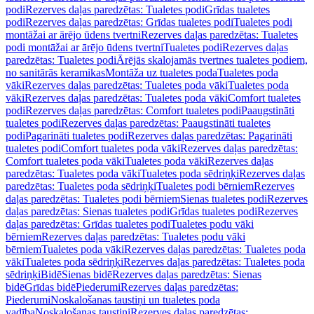
podi
Rezerves daļas paredzētas: Tualetes podi
Grīdas tualetes
podi
Rezerves daļas paredzētas: Grīdas tualetes podi
Tualetes podi
montāžai ar ārējo ūdens tvertni
Rezerves daļas paredzētas: Tualetes
podi montāžai ar ārējo ūdens tvertni
Tualetes podi
Rezerves daļas
paredzētas: Tualetes podi
Ārējās skalojamās tvertnes tualetes podiem,
no sanitārās keramikas
Montāža uz tualetes poda
Tualetes poda
vāki
Rezerves daļas paredzētas: Tualetes poda vāki
Tualetes poda
vāki
Rezerves daļas paredzētas: Tualetes poda vāki
Comfort tualetes
podi
Rezerves daļas paredzētas: Comfort tualetes podi
Paaugstināti
tualetes podi
Rezerves daļas paredzētas: Paaugstināti tualetes
podi
Pagarināti tualetes podi
Rezerves daļas paredzētas: Pagarināti
tualetes podi
Comfort tualetes poda vāki
Rezerves daļas paredzētas:
Comfort tualetes poda vāki
Tualetes poda vāki
Rezerves daļas
paredzētas: Tualetes poda vāki
Tualetes poda sēdriņķi
Rezerves daļas
paredzētas: Tualetes poda sēdriņķi
Tualetes podi bērniem
Rezerves
daļas paredzētas: Tualetes podi bērniem
Sienas tualetes podi
Rezerves
daļas paredzētas: Sienas tualetes podi
Grīdas tualetes podi
Rezerves
daļas paredzētas: Grīdas tualetes podi
Tualetes podu vāki
bērniem
Rezerves daļas paredzētas: Tualetes podu vāki
bērniem
Tualetes poda vāki
Rezerves daļas paredzētas: Tualetes poda
vāki
Tualetes poda sēdriņķi
Rezerves daļas paredzētas: Tualetes poda
sēdriņķi
Bidē
Sienas bidē
Rezerves daļas paredzētas: Sienas
bidē
Grīdas bidē
Piederumi
Rezerves daļas paredzētas:
Piederumi
Noskalošanas taustiņi un tualetes poda
vadība
Noskalošanas taustiņi
Rezerves daļas paredzētas: