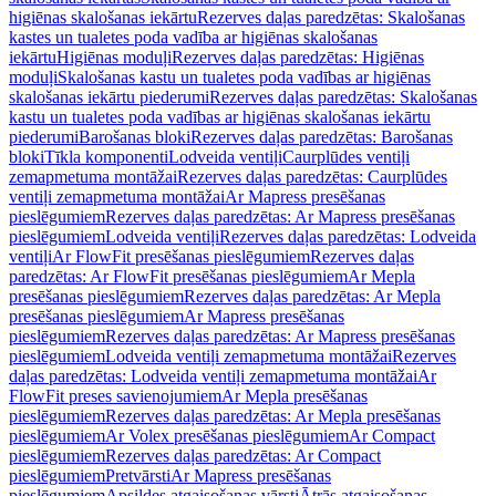
higiēnas skalošanas iekārtu
Rezerves daļas paredzētas: Skalošanas
kastes un tualetes poda vadība ar higiēnas skalošanas
iekārtu
Higiēnas moduļi
Rezerves daļas paredzētas: Higiēnas
moduļi
Skalošanas kastu un tualetes poda vadības ar higiēnas
skalošanas iekārtu piederumi
Rezerves daļas paredzētas: Skalošanas
kastu un tualetes poda vadības ar higiēnas skalošanas iekārtu
piederumi
Barošanas bloki
Rezerves daļas paredzētas: Barošanas
bloki
Tīkla komponenti
Lodveida ventiļi
Caurplūdes ventiļi
zemapmetuma montāžai
Rezerves daļas paredzētas: Caurplūdes
ventiļi zemapmetuma montāžai
Ar Mapress presēšanas
pieslēgumiem
Rezerves daļas paredzētas: Ar Mapress presēšanas
pieslēgumiem
Lodveida ventiļi
Rezerves daļas paredzētas: Lodveida
ventiļi
Ar FlowFit presēšanas pieslēgumiem
Rezerves daļas
paredzētas: Ar FlowFit presēšanas pieslēgumiem
Ar Mepla
presēšanas pieslēgumiem
Rezerves daļas paredzētas: Ar Mepla
presēšanas pieslēgumiem
Ar Mapress presēšanas
pieslēgumiem
Rezerves daļas paredzētas: Ar Mapress presēšanas
pieslēgumiem
Lodveida ventiļi zemapmetuma montāžai
Rezerves
daļas paredzētas: Lodveida ventiļi zemapmetuma montāžai
Ar
FlowFit preses savienojumiem
Ar Mepla presēšanas
pieslēgumiem
Rezerves daļas paredzētas: Ar Mepla presēšanas
pieslēgumiem
Ar Volex presēšanas pieslēgumiem
Ar Compact
pieslēgumiem
Rezerves daļas paredzētas: Ar Compact
pieslēgumiem
Pretvārsti
Ar Mapress presēšanas
pieslēgumiem
Apsildes atgaisošanas vārsti
Ātrās atgaisošanas