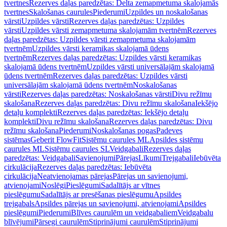
tvertnes
Rezerves daļas paredzētas: Delta zemapmetuma skalojamās
tvertnes
Skalošanas caurules
Piederumi
Uzpildes un noskalošanas
vārsti
Uzpildes vārsti
Rezerves daļas paredzētas: Uzpildes
vārsti
Uzpildes vārsti zemapmetuma skalojamām tvertnēm
Rezerves
daļas paredzētas: Uzpildes vārsti zemapmetuma skalojamām
tvertnēm
Uzpildes vārsti keramikas skalojamā ūdens
tvertnēm
Rezerves daļas paredzētas: Uzpildes vārsti keramikas
skalojamā ūdens tvertnēm
Uzpildes vārsti universālajām skalojamā
ūdens tvertnēm
Rezerves daļas paredzētas: Uzpildes vārsti
universālajām skalojamā ūdens tvertnēm
Noskalošanas
vārsti
Rezerves daļas paredzētas: Noskalošanas vārsti
Divu režīmu
skalošana
Rezerves daļas paredzētas: Divu režīmu skalošana
Iekšējo
detaļu komplekti
Rezerves daļas paredzētas: Iekšējo detaļu
komplekti
Divu režīmu skalošana
Rezerves daļas paredzētas: Divu
režīmu skalošana
Piederumi
Noskalošanas pogas
Padeves
sistēmas
Geberit FlowFit
Sistēmu caurules ML
Apsildes sistēmu
caurules ML
Sistēmu caurules SL
Veidgabali
Rezerves daļas
paredzētas: Veidgabali
Savienojumi
Pārejas
Līkumi
Trejgabali
Iebūvēta
cirkulācija
Rezerves daļas paredzētas: Iebūvēta
cirkulācija
Neatvienojamas pārejas
Pārejas un savienojumi,
atvienojami
Noslēgi
Pieslēgumi
Sadalītājs ar vītnes
pieslēgumu
Sadalītājs ar presēšanas pieslēgumu
Apsildes
trejgabals
Apsildes pārejas un savienojumi, atvienojami
Apsildes
pieslēgumi
Piederumi
Blīves caurulēm un veidgabaliem
Veidgabalu
blīvējumi
Pārsegi caurulēm
Stiprinājumi caurulēm
Stiprinājumi