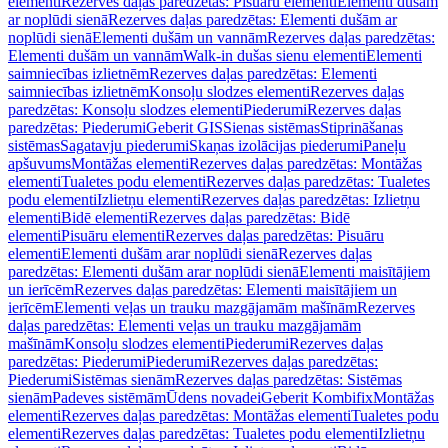
elementi
Rezerves daļas paredzētas: Pisuāru elementi
Elementi dušām
ar noplūdi sienā
Rezerves daļas paredzētas: Elementi dušām ar
noplūdi sienā
Elementi dušām un vannām
Rezerves daļas paredzētas:
Elementi dušām un vannām
Walk-in dušas sienu elementi
Elementi
saimniecības izlietnēm
Rezerves daļas paredzētas: Elementi
saimniecības izlietnēm
Konsoļu slodzes elementi
Rezerves daļas
paredzētas: Konsoļu slodzes elementi
Piederumi
Rezerves daļas
paredzētas: Piederumi
Geberit GIS
Sienas sistēmas
Stiprināšanas
sistēmas
Sagatavju piederumi
Skaņas izolācijas piederumi
Paneļu
apšuvums
Montāžas elementi
Rezerves daļas paredzētas: Montāžas
elementi
Tualetes podu elementi
Rezerves daļas paredzētas: Tualetes
podu elementi
Izlietņu elementi
Rezerves daļas paredzētas: Izlietņu
elementi
Bidē elementi
Rezerves daļas paredzētas: Bidē
elementi
Pisuāru elementi
Rezerves daļas paredzētas: Pisuāru
elementi
Elementi dušām arar noplūdi sienā
Rezerves daļas
paredzētas: Elementi dušām arar noplūdi sienā
Elementi maisītājiem
un ierīcēm
Rezerves daļas paredzētas: Elementi maisītājiem un
ierīcēm
Elementi veļas un trauku mazgājamām mašīnām
Rezerves
daļas paredzētas: Elementi veļas un trauku mazgājamām
mašīnām
Konsoļu slodzes elementi
Piederumi
Rezerves daļas
paredzētas: Piederumi
Piederumi
Rezerves daļas paredzētas:
Piederumi
Sistēmas sienām
Rezerves daļas paredzētas: Sistēmas
sienām
Padeves sistēmām
Ūdens novadei
Geberit Kombifix
Montāžas
elementi
Rezerves daļas paredzētas: Montāžas elementi
Tualetes podu
elementi
Rezerves daļas paredzētas: Tualetes podu elementi
Izlietņu