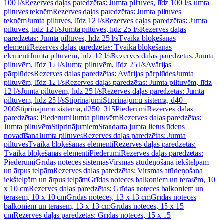
100 l/s
Rezerves daļas paredzētas: Jumta piltuves, līdz 100 l/s
Jumta
piltuves teknēm
Rezerves daļas paredzētas: Jumta piltuves
teknēm
Jumta piltuves, līdz 12 l/s
Rezerves daļas paredzētas: Jumta
piltuves, līdz 12 l/s
Jumta piltuves, līdz 25 l/s
Rezerves daļas
paredzētas: Jumta piltuves, līdz 25 l/s
Tvaika bloķēšanas
elementi
Rezerves daļas paredzētas: Tvaika bloķēšanas
elementi
Jumta piltuvēm, līdz 12 l/s
Rezerves daļas paredzētas: Jumta
piltuvēm, līdz 12 l/s
Jumta piltuvēm, līdz 25 l/s
Avārijas
pārplūdes
Rezerves daļas paredzētas: Avārijas pārplūdes
Jumta
piltuvēm, līdz 12 l/s
Rezerves daļas paredzētas: Jumta piltuvēm, līdz
12 l/s
Jumta piltuvēm, līdz 25 l/s
Rezerves daļas paredzētas: Jumta
piltuvēm, līdz 25 l/s
Stiprinājumi
Stiprinājumu sistēma, d40–
200
Stiprinājumu sistēma, d250–315
Piederumi
Rezerves daļas
paredzētas: Piederumi
Jumta piltuvēm
Rezerves daļas paredzētas:
Jumta piltuvēm
Stiprinājumiem
Standarta jumta lietus ūdens
novadīšana
Jumta piltuves
Rezerves daļas paredzētas: Jumta
piltuves
Tvaika bloķēšanas elementi
Rezerves daļas paredzētas:
Tvaika bloķēšanas elementi
Piederumi
Rezerves daļas paredzētas:
Piederumi
Grīdas noteces sistēmas
Virsmas atūdeņošana iekštelpām
un ārpus telpām
Rezerves daļas paredzētas: Virsmas atūdeņošana
iekštelpām un ārpus telpām
Grīdas noteces balkoniem un terasēm, 10
x 10 cm
Rezerves daļas paredzētas: Grīdas noteces balkoniem un
terasēm, 10 x 10 cm
Grīdas noteces, 13 x 13 cm
Grīdas noteces
balkoniem un terasēm, 13 x 13 cm
Grīdas noteces, 15 x 15
cm
Rezerves daļas paredzētas: Grīdas noteces, 15 x 15