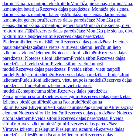
darbināšana, izmantojot elektrotīklu
Montāža pie sienas, darbināšana,
izmantojot baterijas
Rezerves daļas paredzētas: Montāža pie sienas,
darbināšana, izmantojot baterijas
Montāža pie sienas, darbināšana,
izmantojot ģeneratoru
Rezerves daļas paredzētas: Montāža pie
sienas, darbināšana, izmantojot ģeneratoru
Montāža pie sienas, divu
rokturu maisītājs
Rezerves daļas paredzētas: Montāža pie sienas, divu
rokturu maisītājs
Piederumi
Rezerves daļas paredzētas:
Piederumi
Izlietnes maisītājiem
Rezerves daļas paredzētas: Izlietnes
maisītājiem
Mazgāšanas vietas, virtuves izlietņu, ierīču un lieto
izlietņu savienotājelementi
Noteces sifoni izlietnēm
Rezerves daļas
paredzētas: Noteces sifoni izlietnēm
P veida sifoni
Rezerves daļas
paredzētas: P veida sifoni
P veida sifoni, vietu taupoši
modeļi
Rezerves daļas paredzētas: P veida sifoni, vietu taupoši
modeļi
Pudeļsifoni izlietnēm
Rezerves daļas paredzētas: Pudeļsifoni
izlietnēm
Pudeļsifoni izlietnēm, vietu taupošs modelis
Rezerves daļas
paredzētas: Pudeļsifoni izlietnēm, vietu taupošs
modelis
Zemapmetuma sifoni
Rezerves daļas paredzētas:
Zemapmetuma sifoni
Izlietnes pieslēgumi
Rezerves daļas paredzētas:
Izlietnes pieslēgumi
Pieslēguma īscaurule
Pieslēguma
līkumi
Pārsegi
Blīvējumi
Vertikālās caurules
Pagarinājumi
Aktivizācijas
elementi
Noteces sifoni izlietnēm
Rezerves daļas paredzētas: Noteces
sifoni izlietnēm
P veida sifoni
Rezerves daļas paredzētas: P veida
sifoni
Virtuves izlietņu pieslēgumi
Rezerves daļas paredzētas:
Virtuves izlietņu pieslēgumi
Pieslēguma īscaurule
Rezerves daļas
paredzētas: Pieslēguma īscaurule
Piederumi
Rezerves daļas