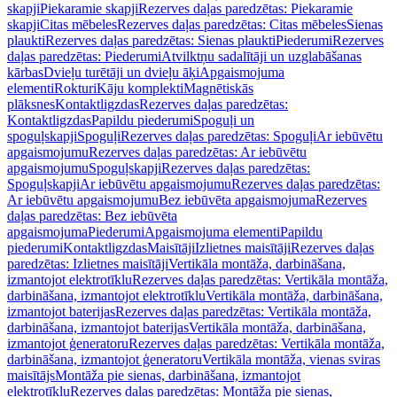
skapji
Piekaramie skapji
Rezerves daļas paredzētas: Piekaramie
skapji
Citas mēbeles
Rezerves daļas paredzētas: Citas mēbeles
Sienas
plaukti
Rezerves daļas paredzētas: Sienas plaukti
Piederumi
Rezerves
daļas paredzētas: Piederumi
Atvilktņu sadalītāji un uzglabāšanas
kārbas
Dvieļu turētāji un dvieļu āķi
Apgaismojuma
elementi
Rokturi
Kāju komplekti
Magnētiskās
plāksnes
Kontaktligzdas
Rezerves daļas paredzētas:
Kontaktligzdas
Papildu piederumi
Spoguļi un
spoguļskapji
Spoguļi
Rezerves daļas paredzētas: Spoguļi
Ar iebūvētu
apgaismojumu
Rezerves daļas paredzētas: Ar iebūvētu
apgaismojumu
Spoguļskapji
Rezerves daļas paredzētas:
Spoguļskapji
Ar iebūvētu apgaismojumu
Rezerves daļas paredzētas:
Ar iebūvētu apgaismojumu
Bez iebūvēta apgaismojuma
Rezerves
daļas paredzētas: Bez iebūvēta
apgaismojuma
Piederumi
Apgaismojuma elementi
Papildu
piederumi
Kontaktligzdas
Maisītāji
Izlietnes maisītāji
Rezerves daļas
paredzētas: Izlietnes maisītāji
Vertikāla montāža, darbināšana,
izmantojot elektrotīklu
Rezerves daļas paredzētas: Vertikāla montāža,
darbināšana, izmantojot elektrotīklu
Vertikāla montāža, darbināšana,
izmantojot baterijas
Rezerves daļas paredzētas: Vertikāla montāža,
darbināšana, izmantojot baterijas
Vertikāla montāža, darbināšana,
izmantojot ģeneratoru
Rezerves daļas paredzētas: Vertikāla montāža,
darbināšana, izmantojot ģeneratoru
Vertikāla montāža, vienas sviras
maisītājs
Montāža pie sienas, darbināšana, izmantojot
elektrotīklu
Rezerves daļas paredzētas: Montāža pie sienas,