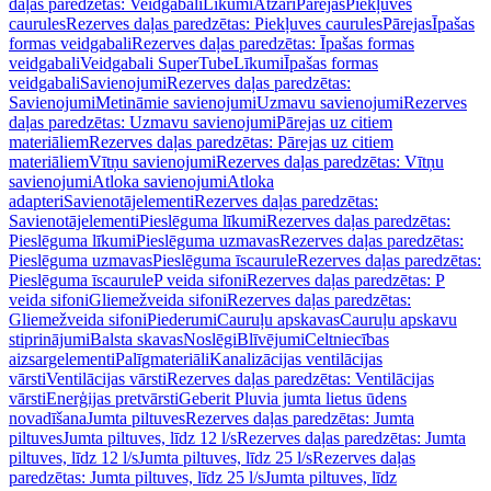
daļas paredzētas: Veidgabali
Līkumi
Atzari
Pārejas
Piekļuves
caurules
Rezerves daļas paredzētas: Piekļuves caurules
Pārejas
Īpašas
formas veidgabali
Rezerves daļas paredzētas: Īpašas formas
veidgabali
Veidgabali SuperTube
Līkumi
Īpašas formas
veidgabali
Savienojumi
Rezerves daļas paredzētas:
Savienojumi
Metināmie savienojumi
Uzmavu savienojumi
Rezerves
daļas paredzētas: Uzmavu savienojumi
Pārejas uz citiem
materiāliem
Rezerves daļas paredzētas: Pārejas uz citiem
materiāliem
Vītņu savienojumi
Rezerves daļas paredzētas: Vītņu
savienojumi
Atloka savienojumi
Atloka
adapteri
Savienotājelementi
Rezerves daļas paredzētas:
Savienotājelementi
Pieslēguma līkumi
Rezerves daļas paredzētas:
Pieslēguma līkumi
Pieslēguma uzmavas
Rezerves daļas paredzētas:
Pieslēguma uzmavas
Pieslēguma īscaurule
Rezerves daļas paredzētas:
Pieslēguma īscaurule
P veida sifoni
Rezerves daļas paredzētas: P
veida sifoni
Gliemežveida sifoni
Rezerves daļas paredzētas:
Gliemežveida sifoni
Piederumi
Cauruļu apskavas
Cauruļu apskavu
stiprinājumi
Balsta skavas
Noslēgi
Blīvējumi
Celtniecības
aizsargelementi
Palīgmateriāli
Kanalizācijas ventilācijas
vārsti
Ventilācijas vārsti
Rezerves daļas paredzētas: Ventilācijas
vārsti
Enerģijas pretvārsti
Geberit Pluvia jumta lietus ūdens
novadīšana
Jumta piltuves
Rezerves daļas paredzētas: Jumta
piltuves
Jumta piltuves, līdz 12 l/s
Rezerves daļas paredzētas: Jumta
piltuves, līdz 12 l/s
Jumta piltuves, līdz 25 l/s
Rezerves daļas
paredzētas: Jumta piltuves, līdz 25 l/s
Jumta piltuves, līdz