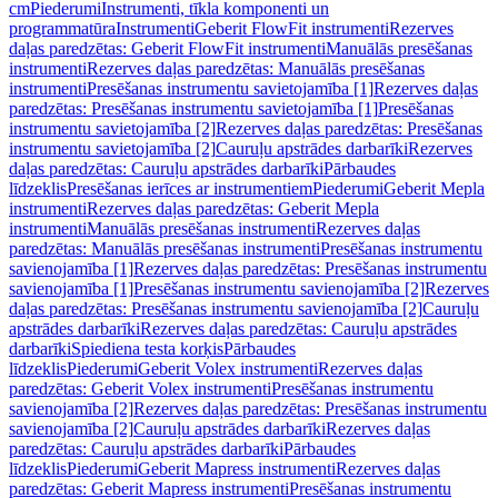
cm
Piederumi
Instrumenti, tīkla komponenti un
programmatūra
Instrumenti
Geberit FlowFit instrumenti
Rezerves
daļas paredzētas: Geberit FlowFit instrumenti
Manuālās presēšanas
instrumenti
Rezerves daļas paredzētas: Manuālās presēšanas
instrumenti
Presēšanas instrumentu savietojamība [1]
Rezerves daļas
paredzētas: Presēšanas instrumentu savietojamība [1]
Presēšanas
instrumentu savietojamība [2]
Rezerves daļas paredzētas: Presēšanas
instrumentu savietojamība [2]
Cauruļu apstrādes darbarīki
Rezerves
daļas paredzētas: Cauruļu apstrādes darbarīki
Pārbaudes
līdzeklis
Presēšanas ierīces ar instrumentiem
Piederumi
Geberit Mepla
instrumenti
Rezerves daļas paredzētas: Geberit Mepla
instrumenti
Manuālās presēšanas instrumenti
Rezerves daļas
paredzētas: Manuālās presēšanas instrumenti
Presēšanas instrumentu
savienojamība [1]
Rezerves daļas paredzētas: Presēšanas instrumentu
savienojamība [1]
Presēšanas instrumentu savienojamība [2]
Rezerves
daļas paredzētas: Presēšanas instrumentu savienojamība [2]
Cauruļu
apstrādes darbarīki
Rezerves daļas paredzētas: Cauruļu apstrādes
darbarīki
Spiediena testa korķis
Pārbaudes
līdzeklis
Piederumi
Geberit Volex instrumenti
Rezerves daļas
paredzētas: Geberit Volex instrumenti
Presēšanas instrumentu
savienojamība [2]
Rezerves daļas paredzētas: Presēšanas instrumentu
savienojamība [2]
Cauruļu apstrādes darbarīki
Rezerves daļas
paredzētas: Cauruļu apstrādes darbarīki
Pārbaudes
līdzeklis
Piederumi
Geberit Mapress instrumenti
Rezerves daļas
paredzētas: Geberit Mapress instrumenti
Presēšanas instrumentu