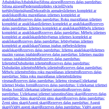
Atbalstkājas
Atbalstkājas
Sifona aizsegi
Rezerves daļas paredzētas:
Sifona aizsegi
Piederumi
Izplūdes vāciņš
Dvieļu
turētājs
Stiprinājumi
Dekoratīvās apmales
Izlietnes komplekti ar
apakšskapi
Roku mazgāšanas izlietnes komplekti ar
apakšskapi
Rezerves daļas paredzētas: Roku mazgāšanas izlietnes
komplekti ar apakšskapi
Izlietnes komplekti ar apakšskapi
Rezerves
daļas paredzētas: Izlietnes komplekti ar apakšskapi
Mēbeļu izlietnes
komplekti ar apakšskapi
Rezerves daļas paredzētas: Mēbeļu izlietnes
komplekti ar apakšskapi
Iebūvējamas izlietnes komplekti ar
apakšskapi
Rezerves daļas paredzētas: Iebūvējamas izlietnes
komplekti ar apakšskapi
Vannas istabas mēbeles
Izlietņu
apakšskapji
Rezerves daļas paredzētas: Izlietņu apakšskapji
Izlietnes
mazām vannas istabām
Rezerves daļas paredzētas: Izlietnes mazām
vannas istabām
Izlietnēm
Rezerves daļas paredzētas:
Izlietnēm
Dubultajām izlietnēm
Rezerves daļas paredzētas:
Dubultajām izlietnēm
Mēbeļu izlietnēm
Rezerves daļas paredzētas:
Mēbeļu izlietnēm
Stūra roku mazgāšanas izlietnēm
Rezerves daļas
paredzētas: Stūra roku mazgāšanas izlietnēm
Izlietņu
virsmas
Rezerves daļas paredzētas: Izlietņu virsmas
Uzliekamai
izlietnei bļodas formā
Rezerves daļas paredzētas: Uzliekamai izlietnei
bļodas formā
Uzliekamai izlietnei taisnstūra
Rezerves daļas
paredzētas: Uzliekamai izlietnei taisnstūra
Sānu skapji
Rezerves daļas
paredzētas: Sānu skapji
Zemi sānu skapji
Rezerves daļas paredzētas:
Zemi sānu skapji
Augsti skapji
Rezerves daļas paredzētas: Augsti
skapji
Vidēji augsti skapji
Rezerves daļas paredzētas: Vidēji augsti