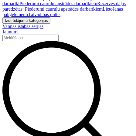
darbarīki
Piederumi cauruļu apstrādes darbarīkiem
Rezerves daļas
paredzētas: Piederumi cauruļu apstrādes darbarīkiem
Lietošanas
palīgelementi
Tālvadības pultis
Izstrādājumu kategorijas
Vannas istabas sērijas
Jaunumi