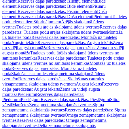
elementi
Rezerves daļas paredzētas: Izlietņu elementi
Bidē
elementi
Rezerves daļas paredzētas: Bidē elementi
Pisuāru
elementi
Rezerves daļas paredzētas: Pisuāru elementi
Dušu
elementi
Rezerves daļas paredzētas: Dušu elementi
Piederumi
Tualetes
podu elementiem
Stiprinājumiem
Ārējās skalojamā ūdens
tvertnes
Tualetes podu ārējās skalojamā ūdens tvertnes
Rezerves daļas
paredzētas: Tualetes podu ārējās skalojamā ūdens tvertnes
Montāža
uz tualetes poda
Rezerves daļas paredzētas: Montāža uz tualetes
poda
Augstu iekārts
Rezerves daļas paredzētas: Augstu iekārts
Zema
un vidēji augsta montāža
Rezerves daļas paredzētas: Zema un vidēji
augsta montāža
Tualetes podu ārējās skalojamā ūdens tvertnes no
sanitārās keramikas
Rezerves daļas paredzētas: Tualetes podu ārējās
skalojamā ūdens tvertnes no sanitārās keramikas
Montāža uz tualetes
poda
Rezerves daļas paredzētas: Montāža uz tualetes
poda
Skalošanas caurules virsapmetuma skalojamā ūdens
tvertnēm
Rezerves daļas paredzētas: Skalošanas caurules
virsapmetuma skalojamā ūdens tvertnēm
Augstu iekārts
Rezerves
daļas paredzētas: Augstu iekārts
Zema un vidēji augsta
montāža
Piederumi
Rezerves daļas paredzētas:
Piederumi
Pieslēgumi
Rezerves daļas paredzētas: Pieslēgumi
Stūra
vārsti
Manšetes
Zemapmetuma skalojamās tvertnes
Sigma
zemapmetuma skalojamās tvertnes
Rezerves daļas paredzētas: Sigma
zemapmetuma skalojamās tvertnes
Omega zemapmetuma skalojamās
tvertnes
Rezerves daļas paredzētas: Omega zemapmetuma
skalojamās tvertnes
Delta zemapmetuma skalojamās