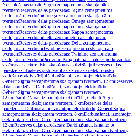
Noskalošanas taustiņi
Sigma zemapmetuma skalojamām
tvertnēm
Rezerves daļas paredzētas: Sigma zemapmetuma
skalojamām tvertnēm
Omega zemapmetuma skalojamām
tvertnēm
Rezerves daļas paredzētas: Omega zemapmetuma
skalojamām tvertnēm
Kappa zemapmetuma skalojamām
tvertnēm
Rezerves daļas paredzētas: Kappa zemapmetuma
skalojamām tvertnēm
Delta zemapmetuma skalojamām
tvertnēm
Rezerves daļas paredzētas: Delta zemapmetuma
skalojamām tvertnēm
Twinline zemapmetuma skalojamām
tvertnēm
Rezerves daļas paredzētas: Twinline zemapmetuma
skalojamām tvertnēm
Piederumi
Palīgmateriāli
Tualetes podu vadības
sistēmas ar elektronisku skalošanas aktivizāciju
Rezerves daļas
paredzētas: Tualetes podu vadības sistēmas ar elektronisku
skalošanas aktivizāciju
Darbināšanai, izmantojot elektrotīklu,
Geberit Sigma zemapmetuma skalojamām tvertnēm, 12 cm
Rezerves
daļas paredzētas: Darbināšanai, izmantojot elektrotīklu,
Geberit Sigma zemapmetuma skalojamām tvertnēm,
12 cm
Darbināšanai, izmantojot elektrotīklu, Geberit Sigma
zemapmetuma skalojamām tvertnēm, 8 cm
Rezerves daļas
paredzētas: Darbināšanai, izmantojot elektrotīklu, Geberit Sigma
zemapmetuma skalojamām tvertnēm, 8 cm
Darbināšanai, izmantojot
elektrotīklu, Geberit Omega zemapmetuma skalojamām tvertnēm,
12 cm
Rezerves daļas paredzētas: Darbināšanai, izmantojot
elektrotīklu, Geberit Omega zemapmetuma skalojamām tvertnēm,
12 cm
Darbināšanai, izmantojot baterijas, Geberit Sigma