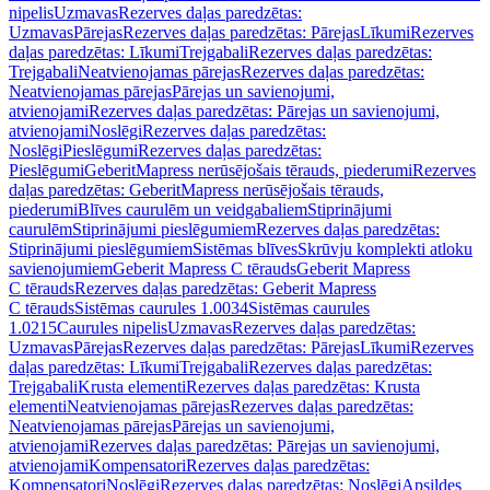
nipelis
Uzmavas
Rezerves daļas paredzētas:
Uzmavas
Pārejas
Rezerves daļas paredzētas: Pārejas
Līkumi
Rezerves
daļas paredzētas: Līkumi
Trejgabali
Rezerves daļas paredzētas:
Trejgabali
Neatvienojamas pārejas
Rezerves daļas paredzētas:
Neatvienojamas pārejas
Pārejas un savienojumi,
atvienojami
Rezerves daļas paredzētas: Pārejas un savienojumi,
atvienojami
Noslēgi
Rezerves daļas paredzētas:
Noslēgi
Pieslēgumi
Rezerves daļas paredzētas:
Pieslēgumi
GeberitMapress nerūsējošais tērauds, piederumi
Rezerves
daļas paredzētas: GeberitMapress nerūsējošais tērauds,
piederumi
Blīves caurulēm un veidgabaliem
Stiprinājumi
caurulēm
Stiprinājumi pieslēgumiem
Rezerves daļas paredzētas:
Stiprinājumi pieslēgumiem
Sistēmas blīves
Skrūvju komplekti atloku
savienojumiem
Geberit Mapress C tērauds
Geberit Mapress
C tērauds
Rezerves daļas paredzētas: Geberit Mapress
C tērauds
Sistēmas caurules 1.0034
Sistēmas caurules
1.0215
Caurules nipelis
Uzmavas
Rezerves daļas paredzētas:
Uzmavas
Pārejas
Rezerves daļas paredzētas: Pārejas
Līkumi
Rezerves
daļas paredzētas: Līkumi
Trejgabali
Rezerves daļas paredzētas:
Trejgabali
Krusta elementi
Rezerves daļas paredzētas: Krusta
elementi
Neatvienojamas pārejas
Rezerves daļas paredzētas:
Neatvienojamas pārejas
Pārejas un savienojumi,
atvienojami
Rezerves daļas paredzētas: Pārejas un savienojumi,
atvienojami
Kompensatori
Rezerves daļas paredzētas:
Kompensatori
Noslēgi
Rezerves daļas paredzētas: Noslēgi
Apsildes