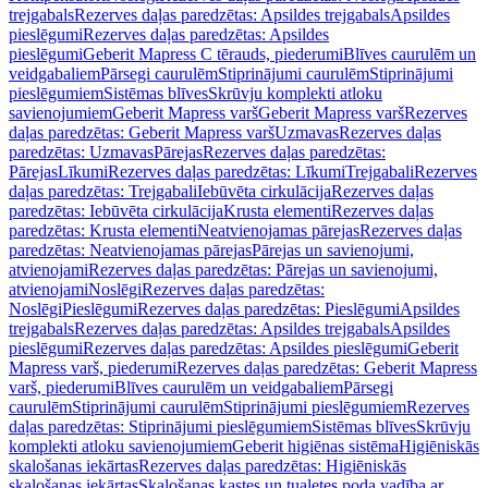
trejgabals
Rezerves daļas paredzētas: Apsildes trejgabals
Apsildes
pieslēgumi
Rezerves daļas paredzētas: Apsildes
pieslēgumi
Geberit Mapress C tērauds, piederumi
Blīves caurulēm un
veidgabaliem
Pārsegi caurulēm
Stiprinājumi caurulēm
Stiprinājumi
pieslēgumiem
Sistēmas blīves
Skrūvju komplekti atloku
savienojumiem
Geberit Mapress varš
Geberit Mapress varš
Rezerves
daļas paredzētas: Geberit Mapress varš
Uzmavas
Rezerves daļas
paredzētas: Uzmavas
Pārejas
Rezerves daļas paredzētas:
Pārejas
Līkumi
Rezerves daļas paredzētas: Līkumi
Trejgabali
Rezerves
daļas paredzētas: Trejgabali
Iebūvēta cirkulācija
Rezerves daļas
paredzētas: Iebūvēta cirkulācija
Krusta elementi
Rezerves daļas
paredzētas: Krusta elementi
Neatvienojamas pārejas
Rezerves daļas
paredzētas: Neatvienojamas pārejas
Pārejas un savienojumi,
atvienojami
Rezerves daļas paredzētas: Pārejas un savienojumi,
atvienojami
Noslēgi
Rezerves daļas paredzētas:
Noslēgi
Pieslēgumi
Rezerves daļas paredzētas: Pieslēgumi
Apsildes
trejgabals
Rezerves daļas paredzētas: Apsildes trejgabals
Apsildes
pieslēgumi
Rezerves daļas paredzētas: Apsildes pieslēgumi
Geberit
Mapress varš, piederumi
Rezerves daļas paredzētas: Geberit Mapress
varš, piederumi
Blīves caurulēm un veidgabaliem
Pārsegi
caurulēm
Stiprinājumi caurulēm
Stiprinājumi pieslēgumiem
Rezerves
daļas paredzētas: Stiprinājumi pieslēgumiem
Sistēmas blīves
Skrūvju
komplekti atloku savienojumiem
Geberit higiēnas sistēma
Higiēniskās
skalošanas iekārtas
Rezerves daļas paredzētas: Higiēniskās
skalošanas iekārtas
Skalošanas kastes un tualetes poda vadība ar