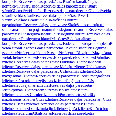
komplekti
Rezerves daļas paredzētas: Pisuāru kanalizācijas
komplekti
Pisuāru sifoni
Rezerves daļas paredzētas: Pisuāru
sifoni
Gliemežveida sifoni
Rezerves daļas paredzētas: Gliemežveida
sifoni
P veida sifoni
Rezerves daļas paredzētas: P veida
sifoni
Skalošanas cauruļu un skalošanas līkumu
pagarinājumi
Rezerves daļas paredzētas: Skalošanas cauruļu un
skalošanas līkumu pagarinājumi
Pieslēguma īscaurule
Rezerves daļas
paredzētas: Pieslēguma īscaurule
Pieslēguma līkumi
Rezerves daļas
paredzētas: Pieslēguma līkumi
Manšetes
Bidē kanalizācijas
komplekti
Rezerves daļas paredzētas: Bidē kanalizācijas komplekti
P
veida sifoni
Rezerves daļas paredzētas: P veida sifoni
Pieslēguma
īscaurule
Pieslēguma līkumi
Pārsegi
Pieslēgumi
Blīvējumi
Mazgāšanas
vieta
Izlietnes
Izlietnes
Rezerves daļas paredzētas: Izlietnes
Dubultās
izlietnes
Rezerves daļas paredzētas: Dubultās izlietnes
Mēbeļu
izlietnes
Rezerves daļas paredzētas: Mēbeļu izlietnes
Uzliekamās
izlietnes
Rezerves daļas paredzētas: Uzliekamās izlietnes
Roku
mazgāšanas izlietnes
Rezerves daļas paredzētas: Roku mazgāšanas
izlietnes
Stūra roku mazgāšanas izlietne
Daļēji iemontētās
izlietnes
Iebūvējamas izlietnes
Rezerves daļas paredzētas:
Iebūvējamas izlietnes
Zem virsmas iebūvējamas
Stūra
izlietnes
Izlietnes Comfort
Izlietnes bērniem
Izlietnes
Lielās
mazgāšanas izlietnes
Citas izlietnes
Rezerves daļas paredzētas: Citas
izlietnes
Lietās izlietnes
Rezerves daļas paredzētas: Lietās
izlietnes
Izlietnes
Daudzfunkciju izlietnes
Ģipša izlietne
Klašu telpu
izlietnes
Piederumi
Atbalstkājas
Rezerves daļas paredzētas: