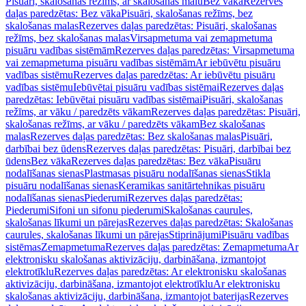
Pisuāri, skalošanas režīms, ar skalošanas malu
Bez vāka
Rezerves
daļas paredzētas: Bez vāka
Pisuāri, skalošanas režīms, bez
skalošanas malas
Rezerves daļas paredzētas: Pisuāri, skalošanas
režīms, bez skalošanas malas
Virsapmetuma vai zemapmetuma
pisuāru vadības sistēmām
Rezerves daļas paredzētas: Virsapmetuma
vai zemapmetuma pisuāru vadības sistēmām
Ar iebūvētu pisuāru
vadības sistēmu
Rezerves daļas paredzētas: Ar iebūvētu pisuāru
vadības sistēmu
Iebūvētai pisuāru vadības sistēmai
Rezerves daļas
paredzētas: Iebūvētai pisuāru vadības sistēmai
Pisuāri, skalošanas
režīms, ar vāku / paredzēts vākam
Rezerves daļas paredzētas: Pisuāri,
skalošanas režīms, ar vāku / paredzēts vākam
Bez skalošanas
malas
Rezerves daļas paredzētas: Bez skalošanas malas
Pisuāri,
darbībai bez ūdens
Rezerves daļas paredzētas: Pisuāri, darbībai bez
ūdens
Bez vāka
Rezerves daļas paredzētas: Bez vāka
Pisuāru
nodalīšanas sienas
Plastmasas pisuāru nodalīšanas sienas
Stikla
pisuāru nodalīšanas sienas
Keramikas sanitārtehnikas pisuāru
nodalīšanas sienas
Piederumi
Rezerves daļas paredzētas:
Piederumi
Sifoni un sifonu piederumi
Skalošanas caurules,
skalošanas līkumi un pārejas
Rezerves daļas paredzētas: Skalošanas
caurules, skalošanas līkumi un pārejas
Stiprinājumi
Pisuāru vadības
sistēmas
Zemapmetuma
Rezerves daļas paredzētas: Zemapmetuma
Ar
elektronisku skalošanas aktivizāciju, darbināšana, izmantojot
elektrotīklu
Rezerves daļas paredzētas: Ar elektronisku skalošanas
aktivizāciju, darbināšana, izmantojot elektrotīklu
Ar elektronisku
skalošanas aktivizāciju, darbināšana, izmantojot baterijas
Rezerves