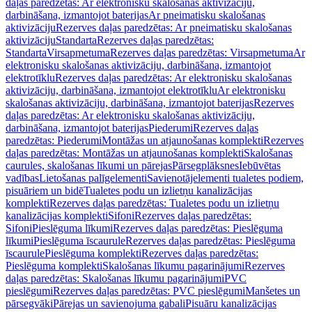
daļas paredzētas: Ar elektronisku skalošanas aktivizāciju,
darbināšana, izmantojot baterijas
Ar pneimatisku skalošanas
aktivizāciju
Rezerves daļas paredzētas: Ar pneimatisku skalošanas
aktivizāciju
Standarta
Rezerves daļas paredzētas:
Standarta
Virsapmetuma
Rezerves daļas paredzētas: Virsapmetuma
Ar
elektronisku skalošanas aktivizāciju, darbināšana, izmantojot
elektrotīklu
Rezerves daļas paredzētas: Ar elektronisku skalošanas
aktivizāciju, darbināšana, izmantojot elektrotīklu
Ar elektronisku
skalošanas aktivizāciju, darbināšana, izmantojot baterijas
Rezerves
daļas paredzētas: Ar elektronisku skalošanas aktivizāciju,
darbināšana, izmantojot baterijas
Piederumi
Rezerves daļas
paredzētas: Piederumi
Montāžas un atjaunošanas komplekti
Rezerves
daļas paredzētas: Montāžas un atjaunošanas komplekti
Skalošanas
caurules, skalošanas līkumi un pārejas
Pārsegplāksnes
Iebūvētas
vadības
Lietošanas palīgelementi
Savienotājelementi tualetes podiem,
pisuāriem un bidē
Tualetes podu un izlietņu kanalizācijas
komplekti
Rezerves daļas paredzētas: Tualetes podu un izlietņu
kanalizācijas komplekti
Sifoni
Rezerves daļas paredzētas:
Sifoni
Pieslēguma līkumi
Rezerves daļas paredzētas: Pieslēguma
līkumi
Pieslēguma īscaurule
Rezerves daļas paredzētas: Pieslēguma
īscaurule
Pieslēguma komplekti
Rezerves daļas paredzētas:
Pieslēguma komplekti
Skalošanas līkumu pagarinājumi
Rezerves
daļas paredzētas: Skalošanas līkumu pagarinājumi
PVC
pieslēgumi
Rezerves daļas paredzētas: PVC pieslēgumi
Manšetes un
pārsegvāki
Pārejas un savienojuma gabali
Pisuāru kanalizācijas