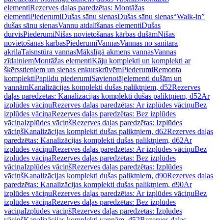
elementi
Rezerves daļas paredzētas: Montāžas
elementi
Piederumi
Dušas sānu sienas
Dušas sānu sienas
“Walk-in”
dušas sānu sienas
Vannu atdalīšanas elementi
Dušas
durvis
Piederumi
Nišas novietošanas kārbas dušām
Nišas
novietošanas kārbas
Piederumi
Vannas
Vannas no sanitārā
akrila
Taisnstūra vannas
Mākslīgā akmens vannas
Vannas
zīdaiņiem
Montāžas elementi
Kāju komplekti un komplekti ar
šķērsstieņiem un sienas enkurskrūvēm
Piederumi
Remonta
komplekti
Papildu piederumi
Savienotājelementi dušām un
vannām
Kanalizācijas komplekti dušas paliktņiem, d52
Rezerves
daļas paredzētas: Kanalizācijas komplekti dušas paliktņiem, d52
Ar
izplūdes vāciņu
Rezerves daļas paredzētas: Ar izplūdes vāciņu
Bez
izplūdes vāciņa
Rezerves daļas paredzētas: Bez izplūdes
vāciņa
Izplūdes vāciņš
Rezerves daļas paredzētas: Izplūdes
vāciņš
Kanalizācijas komplekti dušas paliktņiem, d62
Rezerves daļas
paredzētas: Kanalizācijas komplekti dušas paliktņiem, d62
Ar
izplūdes vāciņu
Rezerves daļas paredzētas: Ar izplūdes vāciņu
Bez
izplūdes vāciņa
Rezerves daļas paredzētas: Bez izplūdes
vāciņa
Izplūdes vāciņš
Rezerves daļas paredzētas: Izplūdes
vāciņš
Kanalizācijas komplekti dušas paliktņiem, d90
Rezerves daļas
paredzētas: Kanalizācijas komplekti dušas paliktņiem, d90
Ar
izplūdes vāciņu
Rezerves daļas paredzētas: Ar izplūdes vāciņu
Bez
izplūdes vāciņa
Rezerves daļas paredzētas: Bez izplūdes
vāciņa
Izplūdes vāciņš
Rezerves daļas paredzētas: Izplūdes
vāciņš
Kanalizācijas komplekti vannām, d52
Rezerves daļas