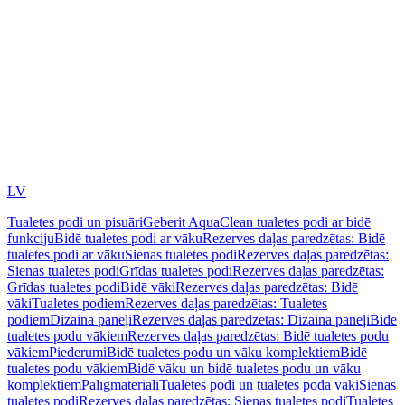
LV
Tualetes podi un pisuāri
Geberit AquaClean tualetes podi ar bidē
funkciju
Bidē tualetes podi ar vāku
Rezerves daļas paredzētas: Bidē
tualetes podi ar vāku
Sienas tualetes podi
Rezerves daļas paredzētas:
Sienas tualetes podi
Grīdas tualetes podi
Rezerves daļas paredzētas:
Grīdas tualetes podi
Bidē vāki
Rezerves daļas paredzētas: Bidē
vāki
Tualetes podiem
Rezerves daļas paredzētas: Tualetes
podiem
Dizaina paneļi
Rezerves daļas paredzētas: Dizaina paneļi
Bidē
tualetes podu vākiem
Rezerves daļas paredzētas: Bidē tualetes podu
vākiem
Piederumi
Bidē tualetes podu un vāku komplektiem
Bidē
tualetes podu vākiem
Bidē vāku un bidē tualetes podu un vāku
komplektiem
Palīgmateriāli
Tualetes podi un tualetes poda vāki
Sienas
tualetes podi
Rezerves daļas paredzētas: Sienas tualetes podi
Tualetes