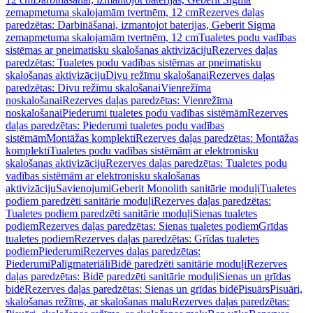
zemapmetuma skalojamām tvertnēm, 12 cm
Rezerves daļas
paredzētas: Darbināšanai, izmantojot baterijas, Geberit Sigma
zemapmetuma skalojamām tvertnēm, 12 cm
Tualetes podu vadības
sistēmas ar pneimatisku skalošanas aktivizāciju
Rezerves daļas
paredzētas: Tualetes podu vadības sistēmas ar pneimatisku
skalošanas aktivizāciju
Divu režīmu skalošanai
Rezerves daļas
paredzētas: Divu režīmu skalošanai
Vienrežīma
noskalošanai
Rezerves daļas paredzētas: Vienrežīma
noskalošanai
Piederumi tualetes podu vadības sistēmām
Rezerves
daļas paredzētas: Piederumi tualetes podu vadības
sistēmām
Montāžas komplekti
Rezerves daļas paredzētas: Montāžas
komplekti
Tualetes podu vadības sistēmām ar elektronisku
skalošanas aktivizāciju
Rezerves daļas paredzētas: Tualetes podu
vadības sistēmām ar elektronisku skalošanas
aktivizāciju
Savienojumi
Geberit Monolith sanitārie moduļi
Tualetes
podiem paredzēti sanitārie moduļi
Rezerves daļas paredzētas:
Tualetes podiem paredzēti sanitārie moduļi
Sienas tualetes
podiem
Rezerves daļas paredzētas: Sienas tualetes podiem
Grīdas
tualetes podiem
Rezerves daļas paredzētas: Grīdas tualetes
podiem
Piederumi
Rezerves daļas paredzētas:
Piederumi
Palīgmateriāli
Bidē paredzēti sanitārie moduļi
Rezerves
daļas paredzētas: Bidē paredzēti sanitārie moduļi
Sienas un grīdas
bidē
Rezerves daļas paredzētas: Sienas un grīdas bidē
Pisuārs
Pisuāri,
skalošanas režīms, ar skalošanas malu
Rezerves daļas paredzētas: