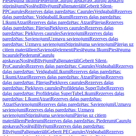
Pieslēguma līkumi
Piederumi
Cauruļu apskavas
Cauruļu apskavu
stiprinājumi
Noslēgi
Blīvējumi
Palīgmateriāli
Geberit Silent-
PP
Caurules
Rezerves daļas paredzētas: Caurules
Veidgabali
Rezerves
daļas paredzētas: Veidgabali
Līkumi
Rezerves daļas paredzētas:
Līkumi
Atzari
Rezerves daļas paredzētas: Atzari
Pārejas
Rezerves
daļas paredzētas: Pārejas
Piekļuves caurules
Rezerves daļas
paredzētas: Piekļuves caurules
Savienojumi
Rezerves daļas
paredzētas: Savienojumi
Uzmavu savienojumi
Rezerves daļas
paredzētas: Uzmavu savienojumi
Stiprinājuma savienojumi
Pārejas uz
citiem materiāliem
Savienotājelementi
Pieslēguma līkumi
Pieslēguma
īscaurule
Piederumi
Cauruļu
apskavas
Noslēgi
Blīvējumi
Palīgmateriāli
Geberit Silent-
Pro
Caurules
Rezerves daļas paredzētas: Caurules
Veidgabali
Rezerves
daļas paredzētas: Veidgabali
Līkumi
Rezerves daļas paredzētas:
Līkumi
Atzari
Rezerves daļas paredzētas: Atzari
Pārejas
Rezerves
daļas paredzētas: Pārejas
Piekļuves caurules
Rezerves daļas
paredzētas: Piekļuves caurules
Profildetaļas SuperTube
Rezerves
daļas paredzētas: Profildetaļas SuperTube
Līkumi
Rezerves daļas
paredzētas: Līkumi
Atzari
Rezerves daļas paredzētas:
Atzari
Savienojumi
Rezerves daļas paredzētas: Savienojumi
Uzmavu
savienojumi
Rezerves daļas paredzētas: Uzmavu
savienojumi
Stiprinājuma savienojumi
Pārejas uz citiem
materiāliem
Piederumi
Rezerves daļas paredzētas: Piederumi
Cauruļu
apskavas
Noslēgi
Blīvējumi
Rezerves daļas paredzētas:
Blīvējumi
Palīgmateriāli
Geberit PE
Caurules
Veidgabali
Rezerves