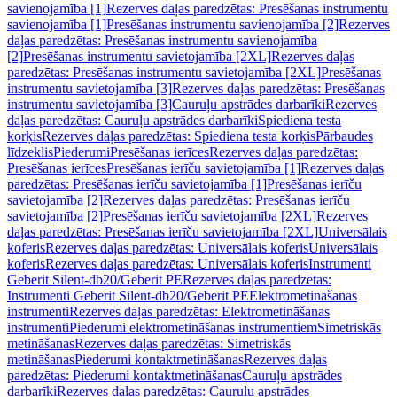
savienojamība [1]
Rezerves daļas paredzētas: Presēšanas instrumentu
savienojamība [1]
Presēšanas instrumentu savienojamība [2]
Rezerves
daļas paredzētas: Presēšanas instrumentu savienojamība
[2]
Presēšanas instrumentu savietojamība [2XL]
Rezerves daļas
paredzētas: Presēšanas instrumentu savietojamība [2XL]
Presēšanas
instrumentu savietojamība [3]
Rezerves daļas paredzētas: Presēšanas
instrumentu savietojamība [3]
Cauruļu apstrādes darbarīki
Rezerves
daļas paredzētas: Cauruļu apstrādes darbarīki
Spiediena testa
korķis
Rezerves daļas paredzētas: Spiediena testa korķis
Pārbaudes
līdzeklis
Piederumi
Presēšanas ierīces
Rezerves daļas paredzētas:
Presēšanas ierīces
Presēšanas ierīču savietojamība [1]
Rezerves daļas
paredzētas: Presēšanas ierīču savietojamība [1]
Presēšanas ierīču
savietojamība [2]
Rezerves daļas paredzētas: Presēšanas ierīču
savietojamība [2]
Presēšanas ierīču savietojamība [2XL]
Rezerves
daļas paredzētas: Presēšanas ierīču savietojamība [2XL]
Universālais
koferis
Rezerves daļas paredzētas: Universālais koferis
Universālais
koferis
Rezerves daļas paredzētas: Universālais koferis
Instrumenti
Geberit Silent-db20/Geberit PE
Rezerves daļas paredzētas:
Instrumenti Geberit Silent-db20/Geberit PE
Elektrometināšanas
instrumenti
Rezerves daļas paredzētas: Elektrometināšanas
instrumenti
Piederumi elektrometināšanas instrumentiem
Simetriskās
metināšanas
Rezerves daļas paredzētas: Simetriskās
metināšanas
Piederumi kontaktmetināšanas
Rezerves daļas
paredzētas: Piederumi kontaktmetināšanas
Cauruļu apstrādes
darbarīki
Rezerves daļas paredzētas: Cauruļu apstrādes