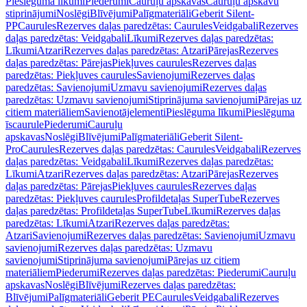
Pieslēguma līkumi
Piederumi
Cauruļu apskavas
Cauruļu apskavu
stiprinājumi
Noslēgi
Blīvējumi
Palīgmateriāli
Geberit Silent-
PP
Caurules
Rezerves daļas paredzētas: Caurules
Veidgabali
Rezerves
daļas paredzētas: Veidgabali
Līkumi
Rezerves daļas paredzētas:
Līkumi
Atzari
Rezerves daļas paredzētas: Atzari
Pārejas
Rezerves
daļas paredzētas: Pārejas
Piekļuves caurules
Rezerves daļas
paredzētas: Piekļuves caurules
Savienojumi
Rezerves daļas
paredzētas: Savienojumi
Uzmavu savienojumi
Rezerves daļas
paredzētas: Uzmavu savienojumi
Stiprinājuma savienojumi
Pārejas uz
citiem materiāliem
Savienotājelementi
Pieslēguma līkumi
Pieslēguma
īscaurule
Piederumi
Cauruļu
apskavas
Noslēgi
Blīvējumi
Palīgmateriāli
Geberit Silent-
Pro
Caurules
Rezerves daļas paredzētas: Caurules
Veidgabali
Rezerves
daļas paredzētas: Veidgabali
Līkumi
Rezerves daļas paredzētas:
Līkumi
Atzari
Rezerves daļas paredzētas: Atzari
Pārejas
Rezerves
daļas paredzētas: Pārejas
Piekļuves caurules
Rezerves daļas
paredzētas: Piekļuves caurules
Profildetaļas SuperTube
Rezerves
daļas paredzētas: Profildetaļas SuperTube
Līkumi
Rezerves daļas
paredzētas: Līkumi
Atzari
Rezerves daļas paredzētas:
Atzari
Savienojumi
Rezerves daļas paredzētas: Savienojumi
Uzmavu
savienojumi
Rezerves daļas paredzētas: Uzmavu
savienojumi
Stiprinājuma savienojumi
Pārejas uz citiem
materiāliem
Piederumi
Rezerves daļas paredzētas: Piederumi
Cauruļu
apskavas
Noslēgi
Blīvējumi
Rezerves daļas paredzētas:
Blīvējumi
Palīgmateriāli
Geberit PE
Caurules
Veidgabali
Rezerves