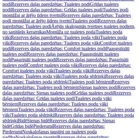
podi
Rezerves daļas paredzētas: Tualetes podi
Grīdas tualetes
podi
Rezerves daļas paredzētas: Grīdas tualetes podi
Tualetes podi
montāžai ar ārējo ūdens tvertni
Rezerves daļas paredzētas: Tualetes
podi montāžai ar ārējo ūdens tvertni
Tualetes podi
Rezerves daļas
paredzētas: Tualetes podi
Ārējās skalojamās tvertnes tualetes podiem,
no sanitārās keramikas
Montāža uz tualetes poda
Tualetes poda
vāki
Rezerves daļas paredzētas: Tualetes poda vāki
Tualetes poda
vāki
Rezerves daļas paredzētas: Tualetes poda vāki
Comfort tualetes
podi
Rezerves daļas paredzētas: Comfort tualetes podi
Paaugstināti
tualetes podi
Rezerves daļas paredzētas: Paaugstināti tualetes
podi
Pagarināti tualetes podi
Rezerves daļas paredzētas: Pagarināti
tualetes podi
Comfort tualetes poda vāki
Rezerves daļas paredzētas:
Comfort tualetes poda vāki
Tualetes poda vāki
Rezerves daļas
paredzētas: Tualetes poda vāki
Tualetes poda sēdriņķi
Rezerves daļas
paredzētas: Tualetes poda sēdriņķi
Tualetes podi bērniem
Rezerves
daļas paredzētas: Tualetes podi bērniem
Sienas tualetes podi
Rezerves
daļas paredzētas: Sienas tualetes podi
Grīdas tualetes podi
Rezerves
daļas paredzētas: Grīdas tualetes podi
Tualetes podu vāki
bērniem
Rezerves daļas paredzētas: Tualetes podu vāki
bērniem
Tualetes poda vāki
Rezerves daļas paredzētas: Tualetes poda
vāki
Tualetes poda sēdriņķi
Rezerves daļas paredzētas: Tualetes poda
sēdriņķi
Bidē
Sienas bidē
Rezerves daļas paredzētas: Sienas
bidē
Grīdas bidē
Piederumi
Rezerves daļas paredzētas:
Piederumi
Noskalošanas taustiņi un tualetes poda
vadība
Noskalošanas taustiņi
Rezerves daļas paredzētas: