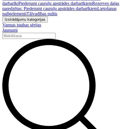
darbarīki
Piederumi cauruļu apstrādes darbarīkiem
Rezerves daļas
paredzētas: Piederumi cauruļu apstrādes darbarīkiem
Lietošanas
palīgelementi
Tālvadības pultis
Izstrādājumu kategorijas
Vannas istabas sērijas
Jaunumi