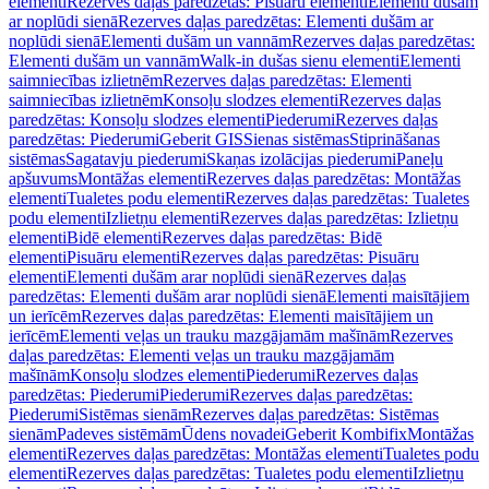
elementi
Rezerves daļas paredzētas: Pisuāru elementi
Elementi dušām
ar noplūdi sienā
Rezerves daļas paredzētas: Elementi dušām ar
noplūdi sienā
Elementi dušām un vannām
Rezerves daļas paredzētas:
Elementi dušām un vannām
Walk-in dušas sienu elementi
Elementi
saimniecības izlietnēm
Rezerves daļas paredzētas: Elementi
saimniecības izlietnēm
Konsoļu slodzes elementi
Rezerves daļas
paredzētas: Konsoļu slodzes elementi
Piederumi
Rezerves daļas
paredzētas: Piederumi
Geberit GIS
Sienas sistēmas
Stiprināšanas
sistēmas
Sagatavju piederumi
Skaņas izolācijas piederumi
Paneļu
apšuvums
Montāžas elementi
Rezerves daļas paredzētas: Montāžas
elementi
Tualetes podu elementi
Rezerves daļas paredzētas: Tualetes
podu elementi
Izlietņu elementi
Rezerves daļas paredzētas: Izlietņu
elementi
Bidē elementi
Rezerves daļas paredzētas: Bidē
elementi
Pisuāru elementi
Rezerves daļas paredzētas: Pisuāru
elementi
Elementi dušām arar noplūdi sienā
Rezerves daļas
paredzētas: Elementi dušām arar noplūdi sienā
Elementi maisītājiem
un ierīcēm
Rezerves daļas paredzētas: Elementi maisītājiem un
ierīcēm
Elementi veļas un trauku mazgājamām mašīnām
Rezerves
daļas paredzētas: Elementi veļas un trauku mazgājamām
mašīnām
Konsoļu slodzes elementi
Piederumi
Rezerves daļas
paredzētas: Piederumi
Piederumi
Rezerves daļas paredzētas:
Piederumi
Sistēmas sienām
Rezerves daļas paredzētas: Sistēmas
sienām
Padeves sistēmām
Ūdens novadei
Geberit Kombifix
Montāžas
elementi
Rezerves daļas paredzētas: Montāžas elementi
Tualetes podu
elementi
Rezerves daļas paredzētas: Tualetes podu elementi
Izlietņu