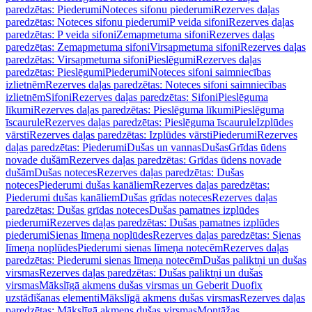
paredzētas: Piederumi
Noteces sifonu piederumi
Rezerves daļas
paredzētas: Noteces sifonu piederumi
P veida sifoni
Rezerves daļas
paredzētas: P veida sifoni
Zemapmetuma sifoni
Rezerves daļas
paredzētas: Zemapmetuma sifoni
Virsapmetuma sifoni
Rezerves daļas
paredzētas: Virsapmetuma sifoni
Pieslēgumi
Rezerves daļas
paredzētas: Pieslēgumi
Piederumi
Noteces sifoni saimniecības
izlietnēm
Rezerves daļas paredzētas: Noteces sifoni saimniecības
izlietnēm
Sifoni
Rezerves daļas paredzētas: Sifoni
Pieslēguma
līkumi
Rezerves daļas paredzētas: Pieslēguma līkumi
Pieslēguma
īscaurule
Rezerves daļas paredzētas: Pieslēguma īscaurule
Izplūdes
vārsti
Rezerves daļas paredzētas: Izplūdes vārsti
Piederumi
Rezerves
daļas paredzētas: Piederumi
Dušas un vannas
Dušas
Grīdas ūdens
novade dušām
Rezerves daļas paredzētas: Grīdas ūdens novade
dušām
Dušas noteces
Rezerves daļas paredzētas: Dušas
noteces
Piederumi dušas kanāliem
Rezerves daļas paredzētas:
Piederumi dušas kanāliem
Dušas grīdas noteces
Rezerves daļas
paredzētas: Dušas grīdas noteces
Dušas pamatnes izplūdes
piederumi
Rezerves daļas paredzētas: Dušas pamatnes izplūdes
piederumi
Sienas līmeņa noplūdes
Rezerves daļas paredzētas: Sienas
līmeņa noplūdes
Piederumi sienas līmeņa notecēm
Rezerves daļas
paredzētas: Piederumi sienas līmeņa notecēm
Dušas paliktņi un dušas
virsmas
Rezerves daļas paredzētas: Dušas paliktņi un dušas
virsmas
Mākslīgā akmens dušas virsmas un Geberit Duofix
uzstādīšanas elementi
Mākslīgā akmens dušas virsmas
Rezerves daļas
paredzētas: Mākslīgā akmens dušas virsmas
Montāžas