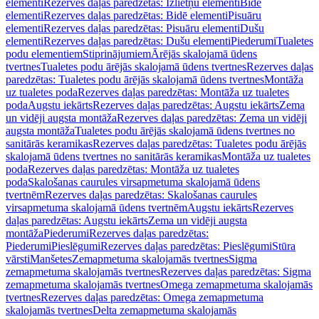
elementi
Rezerves daļas paredzētas: Izlietņu elementi
Bidē
elementi
Rezerves daļas paredzētas: Bidē elementi
Pisuāru
elementi
Rezerves daļas paredzētas: Pisuāru elementi
Dušu
elementi
Rezerves daļas paredzētas: Dušu elementi
Piederumi
Tualetes
podu elementiem
Stiprinājumiem
Ārējās skalojamā ūdens
tvertnes
Tualetes podu ārējās skalojamā ūdens tvertnes
Rezerves daļas
paredzētas: Tualetes podu ārējās skalojamā ūdens tvertnes
Montāža
uz tualetes poda
Rezerves daļas paredzētas: Montāža uz tualetes
poda
Augstu iekārts
Rezerves daļas paredzētas: Augstu iekārts
Zema
un vidēji augsta montāža
Rezerves daļas paredzētas: Zema un vidēji
augsta montāža
Tualetes podu ārējās skalojamā ūdens tvertnes no
sanitārās keramikas
Rezerves daļas paredzētas: Tualetes podu ārējās
skalojamā ūdens tvertnes no sanitārās keramikas
Montāža uz tualetes
poda
Rezerves daļas paredzētas: Montāža uz tualetes
poda
Skalošanas caurules virsapmetuma skalojamā ūdens
tvertnēm
Rezerves daļas paredzētas: Skalošanas caurules
virsapmetuma skalojamā ūdens tvertnēm
Augstu iekārts
Rezerves
daļas paredzētas: Augstu iekārts
Zema un vidēji augsta
montāža
Piederumi
Rezerves daļas paredzētas:
Piederumi
Pieslēgumi
Rezerves daļas paredzētas: Pieslēgumi
Stūra
vārsti
Manšetes
Zemapmetuma skalojamās tvertnes
Sigma
zemapmetuma skalojamās tvertnes
Rezerves daļas paredzētas: Sigma
zemapmetuma skalojamās tvertnes
Omega zemapmetuma skalojamās
tvertnes
Rezerves daļas paredzētas: Omega zemapmetuma
skalojamās tvertnes
Delta zemapmetuma skalojamās