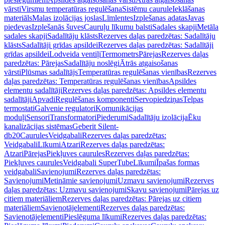
vārsti
Virsmu temperatūras regulēšana
Sistēmu caurule
Ieklāšanas
materiāls
Malas izolācijas joslas
Līmlentes
Izplešanas adatas
Javas
piedevas
Izplešanās šuves
Cauruļu līkumu balsti
Sadales skapji
Metāla
sadales skapji
Sadalītāju klāsts
Rezerves daļas paredzētas: Sadalītāju
klāsts
Sadalītāji grīdas apsildei
Rezerves daļas paredzētas: Sadalītāji
grīdas apsildei
Lodveida ventiļi
Termometrs
Pārejas
Rezerves daļas
paredzētas: Pārejas
Sadalītāju noslēgi
Ātrās atgaisošanas
vārsti
Plūsmas sadalītājs
Temperatūras regulēšanas vienības
Rezerves
daļas paredzētas: Temperatūras regulēšanas vienības
Apsildes
elementu sadalītāji
Rezerves daļas paredzētas: Apsildes elementu
sadalītāji
Apvadi
Regulēšanas komponenti
Servopiedziņas
Telpas
termostati
Galvenie regulatori
Komunikācijas
moduļi
Sensori
Transformatori
Piederumi
Sadalītāju izolācija
Ēku
kanalizācijas sistēmas
Geberit Silent-
db20
Caurules
Veidgabali
Rezerves daļas paredzētas:
Veidgabali
Līkumi
Atzari
Rezerves daļas paredzētas:
Atzari
Pārejas
Piekļuves caurules
Rezerves daļas paredzētas:
Piekļuves caurules
Veidgabali SuperTube
Līkumi
Īpašas formas
veidgabali
Savienojumi
Rezerves daļas paredzētas:
Savienojumi
Metināmie savienojumi
Uzmavu savienojumi
Rezerves
daļas paredzētas: Uzmavu savienojumi
Skavu savienojumi
Pārejas uz
citiem materiāliem
Rezerves daļas paredzētas: Pārejas uz citiem
materiāliem
Savienotājelementi
Rezerves daļas paredzētas:
Savienotājelementi
Pieslēguma līkumi
Rezerves daļas paredzētas: