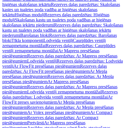
higiēnas skalošanas iekārtu
Rezerves daļas paredzētas: Skalošanas
kastes un tualetes poda vadība ar higiēnas skalošanas
iekārtu
Higiēnas moduļi
Rezerves daļas paredzētas: Higiēnas
moduļi
Skalošanas kastu un tualetes poda vadības ar higiēnas
skalošanas iekārtu piederumi
Rezerves daļas paredzētas: Skalošanas
kastu un tualetes poda vadības ar higiēnas skalošanas iekārtu
piederumi
Barošanas bloki
Rezerves daļas paredzētas: Barošanas
bloki
Tīkla komponenti
Lodveida ventiļi
Caurplūdes ventiļi
zemapmetuma montāžai
Rezerves daļas paredzētas: Caurplūdes
ventiļi zemapmetuma montāžai
Ar Mapress presēšanas
pieslēgumiem
Rezerves daļas paredzētas: Ar Mapress presēšanas
pieslēgumiem
Lodveida ventiļi
Rezerves daļas paredzētas: Lodveida
ventiļi
Ar FlowFit presēšanas pieslēgumiem
Rezerves daļas
paredzētas: Ar FlowFit presēšanas pieslēgumiem
Ar Mepla
presēšanas pieslēgumiem
Rezerves daļas paredzētas: Ar Mepla
presēšanas pieslēgumiem
Ar Mapress presēšanas
pieslēgumiem
Rezerves daļas paredzētas: Ar Mapress presēšanas
pieslēgumiem
Lodveida ventiļi zemapmetuma montāžai
Rezerves
daļas paredzētas: Lodveida ventiļi zemapmetuma montāžai
Ar
FlowFit preses savienojumiem
Ar Mepla presēšanas
pieslēgumiem
Rezerves daļas paredzētas: Ar Mepla presēšanas
pieslēgumiem
Ar Volex presēšanas pieslēgumiem
Ar Compact
pieslēgumiem
Rezerves daļas paredzētas: Ar Compact
pieslēgumiem
Pretvārsti
Ar Mapress presēšanas
pieslēgumiem
Apsildes atgaisošanas vārsti
Ātrās atgaisošanas