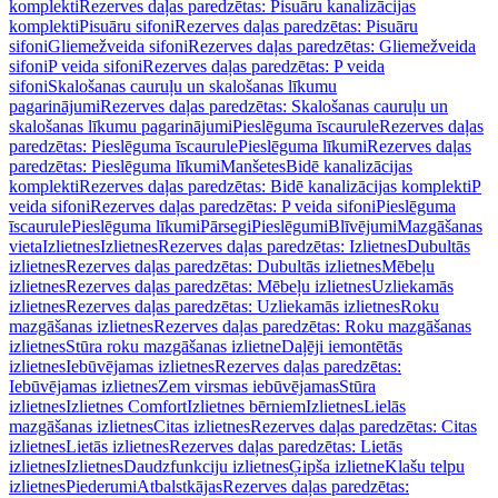
komplekti
Rezerves daļas paredzētas: Pisuāru kanalizācijas
komplekti
Pisuāru sifoni
Rezerves daļas paredzētas: Pisuāru
sifoni
Gliemežveida sifoni
Rezerves daļas paredzētas: Gliemežveida
sifoni
P veida sifoni
Rezerves daļas paredzētas: P veida
sifoni
Skalošanas cauruļu un skalošanas līkumu
pagarinājumi
Rezerves daļas paredzētas: Skalošanas cauruļu un
skalošanas līkumu pagarinājumi
Pieslēguma īscaurule
Rezerves daļas
paredzētas: Pieslēguma īscaurule
Pieslēguma līkumi
Rezerves daļas
paredzētas: Pieslēguma līkumi
Manšetes
Bidē kanalizācijas
komplekti
Rezerves daļas paredzētas: Bidē kanalizācijas komplekti
P
veida sifoni
Rezerves daļas paredzētas: P veida sifoni
Pieslēguma
īscaurule
Pieslēguma līkumi
Pārsegi
Pieslēgumi
Blīvējumi
Mazgāšanas
vieta
Izlietnes
Izlietnes
Rezerves daļas paredzētas: Izlietnes
Dubultās
izlietnes
Rezerves daļas paredzētas: Dubultās izlietnes
Mēbeļu
izlietnes
Rezerves daļas paredzētas: Mēbeļu izlietnes
Uzliekamās
izlietnes
Rezerves daļas paredzētas: Uzliekamās izlietnes
Roku
mazgāšanas izlietnes
Rezerves daļas paredzētas: Roku mazgāšanas
izlietnes
Stūra roku mazgāšanas izlietne
Daļēji iemontētās
izlietnes
Iebūvējamas izlietnes
Rezerves daļas paredzētas:
Iebūvējamas izlietnes
Zem virsmas iebūvējamas
Stūra
izlietnes
Izlietnes Comfort
Izlietnes bērniem
Izlietnes
Lielās
mazgāšanas izlietnes
Citas izlietnes
Rezerves daļas paredzētas: Citas
izlietnes
Lietās izlietnes
Rezerves daļas paredzētas: Lietās
izlietnes
Izlietnes
Daudzfunkciju izlietnes
Ģipša izlietne
Klašu telpu
izlietnes
Piederumi
Atbalstkājas
Rezerves daļas paredzētas: