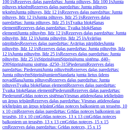
100 l/s
Rezerves daļas paredzētas: Jumta piltuves, līdz 100 l/s
Jumta
piltuves teknēm
Rezerves daļas paredzētas: Jumta piltuves
teknēm
Jumta piltuves, līdz 12 l/s
Rezerves daļas paredzētas: Jumta
piltuves, līdz 12 l/s
Jumta piltuves, līdz 25 l/s
Rezerves daļas
paredzētas: Jumta piltuves, līdz 25 l/s
Tvaika bloķēšanas
elementi
Rezerves daļas paredzētas: Tvaika bloķēšanas
elementi
Jumta piltuvēm, līdz 12 l/s
Rezerves daļas paredzētas: Jumta
piltuvēm, līdz 12 l/s
Jumta piltuvēm, līdz 25 l/s
Avārijas
pārplūdes
Rezerves daļas paredzētas: Avārijas pārplūdes
Jumta
piltuvēm, līdz 12 l/s
Rezerves daļas paredzētas: Jumta piltuvēm, līdz
12 l/s
Jumta piltuvēm, līdz 25 l/s
Rezerves daļas paredzētas: Jumta
piltuvēm, līdz 25 l/s
Stiprinājumi
Stiprinājumu sistēma, d40–
200
Stiprinājumu sistēma, d250–315
Piederumi
Rezerves daļas
paredzētas: Piederumi
Jumta piltuvēm
Rezerves daļas paredzētas:
Jumta piltuvēm
Stiprinājumiem
Standarta jumta lietus ūdens
novadīšana
Jumta piltuves
Rezerves daļas paredzētas: Jumta
piltuves
Tvaika bloķēšanas elementi
Rezerves daļas paredzētas:
Tvaika bloķēšanas elementi
Piederumi
Rezerves daļas paredzētas:
Piederumi
Grīdas noteces sistēmas
Virsmas atūdeņošana iekštelpām
un ārpus telpām
Rezerves daļas paredzētas: Virsmas atūdeņošana
iekštelpām un ārpus telpām
Grīdas noteces balkoniem un terasēm, 10
x 10 cm
Rezerves daļas paredzētas: Grīdas noteces balkoniem un
terasēm, 10 x 10 cm
Grīdas noteces, 13 x 13 cm
Grīdas noteces
balkoniem un terasēm, 13 x 13 cm
Grīdas noteces, 15 x 15
cm
Rezerves daļas paredzētas: Grīdas noteces, 15 x 15