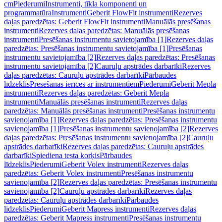
cm
Piederumi
Instrumenti, tīkla komponenti un
programmatūra
Instrumenti
Geberit FlowFit instrumenti
Rezerves
daļas paredzētas: Geberit FlowFit instrumenti
Manuālās presēšanas
instrumenti
Rezerves daļas paredzētas: Manuālās presēšanas
instrumenti
Presēšanas instrumentu savietojamība [1]
Rezerves daļas
paredzētas: Presēšanas instrumentu savietojamība [1]
Presēšanas
instrumentu savietojamība [2]
Rezerves daļas paredzētas: Presēšanas
instrumentu savietojamība [2]
Cauruļu apstrādes darbarīki
Rezerves
daļas paredzētas: Cauruļu apstrādes darbarīki
Pārbaudes
līdzeklis
Presēšanas ierīces ar instrumentiem
Piederumi
Geberit Mepla
instrumenti
Rezerves daļas paredzētas: Geberit Mepla
instrumenti
Manuālās presēšanas instrumenti
Rezerves daļas
paredzētas: Manuālās presēšanas instrumenti
Presēšanas instrumentu
savienojamība [1]
Rezerves daļas paredzētas: Presēšanas instrumentu
savienojamība [1]
Presēšanas instrumentu savienojamība [2]
Rezerves
daļas paredzētas: Presēšanas instrumentu savienojamība [2]
Cauruļu
apstrādes darbarīki
Rezerves daļas paredzētas: Cauruļu apstrādes
darbarīki
Spiediena testa korķis
Pārbaudes
līdzeklis
Piederumi
Geberit Volex instrumenti
Rezerves daļas
paredzētas: Geberit Volex instrumenti
Presēšanas instrumentu
savienojamība [2]
Rezerves daļas paredzētas: Presēšanas instrumentu
savienojamība [2]
Cauruļu apstrādes darbarīki
Rezerves daļas
paredzētas: Cauruļu apstrādes darbarīki
Pārbaudes
līdzeklis
Piederumi
Geberit Mapress instrumenti
Rezerves daļas
paredzētas: Geberit Mapress instrumenti
Presēšanas instrumentu