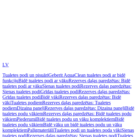
LV
Tualetes podi un pisuāri
Geberit AquaClean tualetes podi ar bidē
funkciju
Bidē tualetes podi ar vāku
Rezerves daļas paredzētas: Bidē
tualetes podi ar vāku
Sienas tualetes podi
Rezerves daļas paredzētas:
Sienas tualetes podi
Grīdas tualetes podi
Rezerves daļas paredzētas:
Grīdas tualetes podi
Bidē vāki
Rezerves daļas paredzētas: Bidē
vāki
Tualetes podiem
Rezerves daļas paredzētas: Tualetes
podiem
Dizaina paneļi
Rezerves daļas paredzētas: Dizaina paneļi
Bidē
tualetes podu vākiem
Rezerves daļas paredzētas: Bidē tualetes podu
vākiem
Piederumi
Bidē tualetes podu un vāku komplektiem
Bidē
tualetes podu vākiem
Bidē vāku un bidē tualetes podu un vāku
komplektiem
Palīgmateriāli
Tualetes podi un tualetes poda vāki
Sienas
tualetes podi
Rezerves daļas paredzētas: Sienas tualetes podi
Tualetes