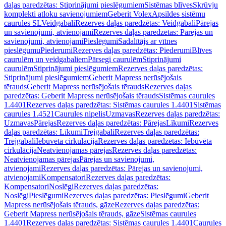
daļas paredzētas: Stiprinājumi pieslēgumiem
Sistēmas blīves
Skrūvju
komplekti atloku savienojumiem
Geberit Volex
Apsildes sistēmu
caurules SL
Veidgabali
Rezerves daļas paredzētas: Veidgabali
Pārejas
un savienojumi, atvienojami
Rezerves daļas paredzētas: Pārejas un
savienojumi, atvienojami
Pieslēgumi
Sadalītājs ar vītnes
pieslēgumu
Piederumi
Rezerves daļas paredzētas: Piederumi
Blīves
caurulēm un veidgabaliem
Pārsegi caurulēm
Stiprinājumi
caurulēm
Stiprinājumi pieslēgumiem
Rezerves daļas paredzētas:
Stiprinājumi pieslēgumiem
Geberit Mapress nerūsējošais
tērauds
Geberit Mapress nerūsējošais tērauds
Rezerves daļas
paredzētas: Geberit Mapress nerūsējošais tērauds
Sistēmas caurules
1.4401
Rezerves daļas paredzētas: Sistēmas caurules 1.4401
Sistēmas
caurules 1.4521
Caurules nipelis
Uzmavas
Rezerves daļas paredzētas:
Uzmavas
Pārejas
Rezerves daļas paredzētas: Pārejas
Līkumi
Rezerves
daļas paredzētas: Līkumi
Trejgabali
Rezerves daļas paredzētas:
Trejgabali
Iebūvēta cirkulācija
Rezerves daļas paredzētas: Iebūvēta
cirkulācija
Neatvienojamas pārejas
Rezerves daļas paredzētas:
Neatvienojamas pārejas
Pārejas un savienojumi,
atvienojami
Rezerves daļas paredzētas: Pārejas un savienojumi,
atvienojami
Kompensatori
Rezerves daļas paredzētas:
Kompensatori
Noslēgi
Rezerves daļas paredzētas:
Noslēgi
Pieslēgumi
Rezerves daļas paredzētas: Pieslēgumi
Geberit
Mapress nerūsējošais tērauds, gāze
Rezerves daļas paredzētas:
Geberit Mapress nerūsējošais tērauds, gāze
Sistēmas caurules
1.4401
Rezerves daļas paredzētas: Sistēmas caurules 1.4401
Caurules