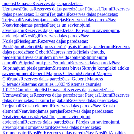
nipelis
Uzmavas
Rezerves daļas paredzētas:
Uzmavas
Pārejas
Rezerves daļas paredzētas: Pārejas
Līkumi
Rezerves
daļas paredzētas: Līkumi
Trejgabali
Rezerves daļas paredzētas:
Trejgabali
Neatvienojamas pārejas
Rezerves daļas paredzētas:
Neatvienojamas pārejas
Pārejas un savienojumi,
atvienojami
Rezerves daļas paredzētas: Pārejas un savienojumi,
atvienojami
Noslēgi
Rezerves daļas paredzētas:
Noslēgi
Pieslēgumi
Rezerves daļas paredzētas:
Pieslēgumi
GeberitMapress nerūsējošais tērauds, piederumi
Rezerves
daļas paredzētas: GeberitMapress nerūsējošais tērauds,
piederumi
Blīves caurulēm un veidgabaliem
Stiprinājumi
caurulēm
Stiprinājumi pieslēgumiem
Rezerves daļas paredzētas:
Stiprinājumi pieslēgumiem
Sistēmas blīves
Skrūvju komplekti atloku
savienojumiem
Geberit Mapress C tērauds
Geberit Mapress
C tērauds
Rezerves daļas paredzētas: Geberit Mapress
C tērauds
Sistēmas caurules 1.0034
Sistēmas caurules
1.0215
Caurules nipelis
Uzmavas
Rezerves daļas paredzētas:
Uzmavas
Pārejas
Rezerves daļas paredzētas: Pārejas
Līkumi
Rezerves
daļas paredzētas: Līkumi
Trejgabali
Rezerves daļas paredzētas:
Trejgabali
Krusta elementi
Rezerves daļas paredzētas: Krusta
elementi
Neatvienojamas pārejas
Rezerves daļas paredzētas:
Neatvienojamas pārejas
Pārejas un savienojumi,
atvienojami
Rezerves daļas paredzētas: Pārejas un savienojumi,
atvienojami
Kompensatori
Rezerves daļas paredzētas:
Kompensatori
Noslēgi
Rezerves daļas paredzētas: Noslēgi
Apsildes