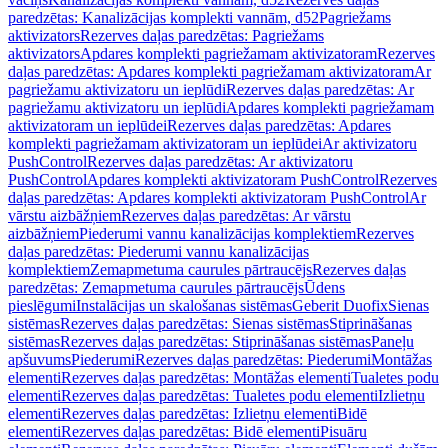
paredzētas: Kanalizācijas komplekti vannām, d52
Pagriežams
aktivizators
Rezerves daļas paredzētas: Pagriežams
aktivizators
Apdares komplekti pagriežamam aktivizatoram
Rezerves
daļas paredzētas: Apdares komplekti pagriežamam aktivizatoram
Ar
pagriežamu aktivizatoru un ieplūdi
Rezerves daļas paredzētas: Ar
pagriežamu aktivizatoru un ieplūdi
Apdares komplekti pagriežamam
aktivizatoram un ieplūdei
Rezerves daļas paredzētas: Apdares
komplekti pagriežamam aktivizatoram un ieplūdei
Ar aktivizatoru
PushControl
Rezerves daļas paredzētas: Ar aktivizatoru
PushControl
Apdares komplekti aktivizatoram PushControl
Rezerves
daļas paredzētas: Apdares komplekti aktivizatoram PushControl
Ar
vārstu aizbāžņiem
Rezerves daļas paredzētas: Ar vārstu
aizbāžņiem
Piederumi vannu kanalizācijas komplektiem
Rezerves
daļas paredzētas: Piederumi vannu kanalizācijas
komplektiem
Zemapmetuma caurules pārtraucējs
Rezerves daļas
paredzētas: Zemapmetuma caurules pārtraucējs
Ūdens
pieslēgumi
Instalācijas un skalošanas sistēmas
Geberit Duofix
Sienas
sistēmas
Rezerves daļas paredzētas: Sienas sistēmas
Stiprināšanas
sistēmas
Rezerves daļas paredzētas: Stiprināšanas sistēmas
Paneļu
apšuvums
Piederumi
Rezerves daļas paredzētas: Piederumi
Montāžas
elementi
Rezerves daļas paredzētas: Montāžas elementi
Tualetes podu
elementi
Rezerves daļas paredzētas: Tualetes podu elementi
Izlietņu
elementi
Rezerves daļas paredzētas: Izlietņu elementi
Bidē
elementi
Rezerves daļas paredzētas: Bidē elementi
Pisuāru