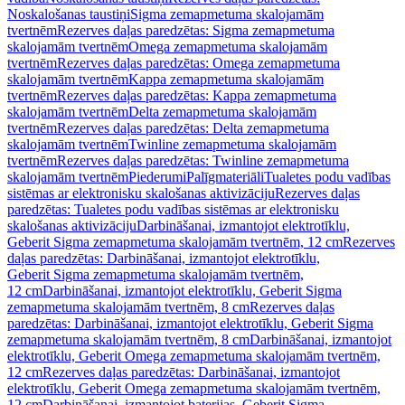
Noskalošanas taustiņi
Sigma zemapmetuma skalojamām
tvertnēm
Rezerves daļas paredzētas: Sigma zemapmetuma
skalojamām tvertnēm
Omega zemapmetuma skalojamām
tvertnēm
Rezerves daļas paredzētas: Omega zemapmetuma
skalojamām tvertnēm
Kappa zemapmetuma skalojamām
tvertnēm
Rezerves daļas paredzētas: Kappa zemapmetuma
skalojamām tvertnēm
Delta zemapmetuma skalojamām
tvertnēm
Rezerves daļas paredzētas: Delta zemapmetuma
skalojamām tvertnēm
Twinline zemapmetuma skalojamām
tvertnēm
Rezerves daļas paredzētas: Twinline zemapmetuma
skalojamām tvertnēm
Piederumi
Palīgmateriāli
Tualetes podu vadības
sistēmas ar elektronisku skalošanas aktivizāciju
Rezerves daļas
paredzētas: Tualetes podu vadības sistēmas ar elektronisku
skalošanas aktivizāciju
Darbināšanai, izmantojot elektrotīklu,
Geberit Sigma zemapmetuma skalojamām tvertnēm, 12 cm
Rezerves
daļas paredzētas: Darbināšanai, izmantojot elektrotīklu,
Geberit Sigma zemapmetuma skalojamām tvertnēm,
12 cm
Darbināšanai, izmantojot elektrotīklu, Geberit Sigma
zemapmetuma skalojamām tvertnēm, 8 cm
Rezerves daļas
paredzētas: Darbināšanai, izmantojot elektrotīklu, Geberit Sigma
zemapmetuma skalojamām tvertnēm, 8 cm
Darbināšanai, izmantojot
elektrotīklu, Geberit Omega zemapmetuma skalojamām tvertnēm,
12 cm
Rezerves daļas paredzētas: Darbināšanai, izmantojot
elektrotīklu, Geberit Omega zemapmetuma skalojamām tvertnēm,
12 cm
Darbināšanai, izmantojot baterijas, Geberit Sigma