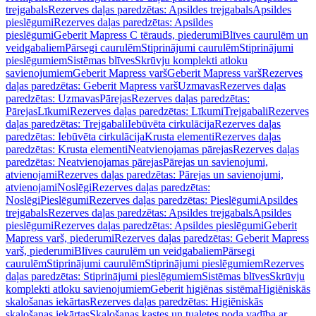
trejgabals
Rezerves daļas paredzētas: Apsildes trejgabals
Apsildes
pieslēgumi
Rezerves daļas paredzētas: Apsildes
pieslēgumi
Geberit Mapress C tērauds, piederumi
Blīves caurulēm un
veidgabaliem
Pārsegi caurulēm
Stiprinājumi caurulēm
Stiprinājumi
pieslēgumiem
Sistēmas blīves
Skrūvju komplekti atloku
savienojumiem
Geberit Mapress varš
Geberit Mapress varš
Rezerves
daļas paredzētas: Geberit Mapress varš
Uzmavas
Rezerves daļas
paredzētas: Uzmavas
Pārejas
Rezerves daļas paredzētas:
Pārejas
Līkumi
Rezerves daļas paredzētas: Līkumi
Trejgabali
Rezerves
daļas paredzētas: Trejgabali
Iebūvēta cirkulācija
Rezerves daļas
paredzētas: Iebūvēta cirkulācija
Krusta elementi
Rezerves daļas
paredzētas: Krusta elementi
Neatvienojamas pārejas
Rezerves daļas
paredzētas: Neatvienojamas pārejas
Pārejas un savienojumi,
atvienojami
Rezerves daļas paredzētas: Pārejas un savienojumi,
atvienojami
Noslēgi
Rezerves daļas paredzētas:
Noslēgi
Pieslēgumi
Rezerves daļas paredzētas: Pieslēgumi
Apsildes
trejgabals
Rezerves daļas paredzētas: Apsildes trejgabals
Apsildes
pieslēgumi
Rezerves daļas paredzētas: Apsildes pieslēgumi
Geberit
Mapress varš, piederumi
Rezerves daļas paredzētas: Geberit Mapress
varš, piederumi
Blīves caurulēm un veidgabaliem
Pārsegi
caurulēm
Stiprinājumi caurulēm
Stiprinājumi pieslēgumiem
Rezerves
daļas paredzētas: Stiprinājumi pieslēgumiem
Sistēmas blīves
Skrūvju
komplekti atloku savienojumiem
Geberit higiēnas sistēma
Higiēniskās
skalošanas iekārtas
Rezerves daļas paredzētas: Higiēniskās
skalošanas iekārtas
Skalošanas kastes un tualetes poda vadība ar