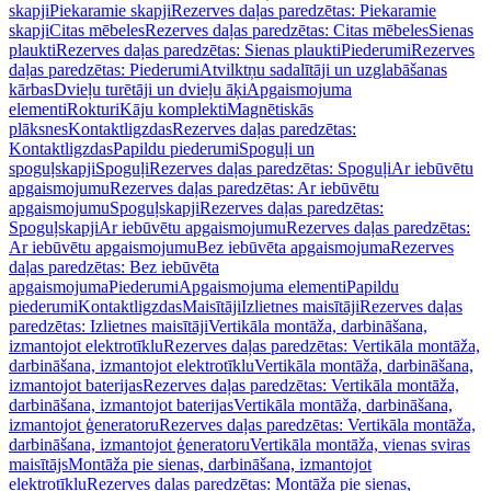
skapji
Piekaramie skapji
Rezerves daļas paredzētas: Piekaramie
skapji
Citas mēbeles
Rezerves daļas paredzētas: Citas mēbeles
Sienas
plaukti
Rezerves daļas paredzētas: Sienas plaukti
Piederumi
Rezerves
daļas paredzētas: Piederumi
Atvilktņu sadalītāji un uzglabāšanas
kārbas
Dvieļu turētāji un dvieļu āķi
Apgaismojuma
elementi
Rokturi
Kāju komplekti
Magnētiskās
plāksnes
Kontaktligzdas
Rezerves daļas paredzētas:
Kontaktligzdas
Papildu piederumi
Spoguļi un
spoguļskapji
Spoguļi
Rezerves daļas paredzētas: Spoguļi
Ar iebūvētu
apgaismojumu
Rezerves daļas paredzētas: Ar iebūvētu
apgaismojumu
Spoguļskapji
Rezerves daļas paredzētas:
Spoguļskapji
Ar iebūvētu apgaismojumu
Rezerves daļas paredzētas:
Ar iebūvētu apgaismojumu
Bez iebūvēta apgaismojuma
Rezerves
daļas paredzētas: Bez iebūvēta
apgaismojuma
Piederumi
Apgaismojuma elementi
Papildu
piederumi
Kontaktligzdas
Maisītāji
Izlietnes maisītāji
Rezerves daļas
paredzētas: Izlietnes maisītāji
Vertikāla montāža, darbināšana,
izmantojot elektrotīklu
Rezerves daļas paredzētas: Vertikāla montāža,
darbināšana, izmantojot elektrotīklu
Vertikāla montāža, darbināšana,
izmantojot baterijas
Rezerves daļas paredzētas: Vertikāla montāža,
darbināšana, izmantojot baterijas
Vertikāla montāža, darbināšana,
izmantojot ģeneratoru
Rezerves daļas paredzētas: Vertikāla montāža,
darbināšana, izmantojot ģeneratoru
Vertikāla montāža, vienas sviras
maisītājs
Montāža pie sienas, darbināšana, izmantojot
elektrotīklu
Rezerves daļas paredzētas: Montāža pie sienas,