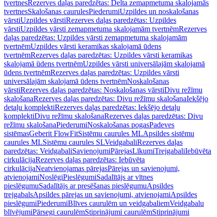
tvertnes
Rezerves daļas paredzētas: Delta zemapmetuma skalojamās
tvertnes
Skalošanas caurules
Piederumi
Uzpildes un noskalošanas
vārsti
Uzpildes vārsti
Rezerves daļas paredzētas: Uzpildes
vārsti
Uzpildes vārsti zemapmetuma skalojamām tvertnēm
Rezerves
daļas paredzētas: Uzpildes vārsti zemapmetuma skalojamām
tvertnēm
Uzpildes vārsti keramikas skalojamā ūdens
tvertnēm
Rezerves daļas paredzētas: Uzpildes vārsti keramikas
skalojamā ūdens tvertnēm
Uzpildes vārsti universālajām skalojamā
ūdens tvertnēm
Rezerves daļas paredzētas: Uzpildes vārsti
universālajām skalojamā ūdens tvertnēm
Noskalošanas
vārsti
Rezerves daļas paredzētas: Noskalošanas vārsti
Divu režīmu
skalošana
Rezerves daļas paredzētas: Divu režīmu skalošana
Iekšējo
detaļu komplekti
Rezerves daļas paredzētas: Iekšējo detaļu
komplekti
Divu režīmu skalošana
Rezerves daļas paredzētas: Divu
režīmu skalošana
Piederumi
Noskalošanas pogas
Padeves
sistēmas
Geberit FlowFit
Sistēmu caurules ML
Apsildes sistēmu
caurules ML
Sistēmu caurules SL
Veidgabali
Rezerves daļas
paredzētas: Veidgabali
Savienojumi
Pārejas
Līkumi
Trejgabali
Iebūvēta
cirkulācija
Rezerves daļas paredzētas: Iebūvēta
cirkulācija
Neatvienojamas pārejas
Pārejas un savienojumi,
atvienojami
Noslēgi
Pieslēgumi
Sadalītājs ar vītnes
pieslēgumu
Sadalītājs ar presēšanas pieslēgumu
Apsildes
trejgabals
Apsildes pārejas un savienojumi, atvienojami
Apsildes
pieslēgumi
Piederumi
Blīves caurulēm un veidgabaliem
Veidgabalu
blīvējumi
Pārsegi caurulēm
Stiprinājumi caurulēm
Stiprinājumi