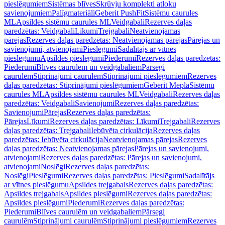
pieslēgumiem
Sistēmas blīves
Skrūvju komplekti atloku
savienojumiem
Palīgmateriāli
Geberit PushFit
Sistēmu caurules
ML
Apsildes sistēmu caurules ML
Veidgabali
Rezerves daļas
paredzētas: Veidgabali
Līkumi
Trejgabali
Neatvienojamas
pārejas
Rezerves daļas paredzētas: Neatvienojamas pārejas
Pārejas un
savienojumi, atvienojami
Pieslēgumi
Sadalītājs ar vītnes
pieslēgumu
Apsildes pieslēgumi
Piederumi
Rezerves daļas paredzētas:
Piederumi
Blīves caurulēm un veidgabaliem
Pārsegi
caurulēm
Stiprinājumi caurulēm
Stiprinājumi pieslēgumiem
Rezerves
daļas paredzētas: Stiprinājumi pieslēgumiem
Geberit Mepla
Sistēmu
caurules ML
Apsildes sistēmu caurules ML
Veidgabali
Rezerves daļas
paredzētas: Veidgabali
Savienojumi
Rezerves daļas paredzētas:
Savienojumi
Pārejas
Rezerves daļas paredzētas:
Pārejas
Līkumi
Rezerves daļas paredzētas: Līkumi
Trejgabali
Rezerves
daļas paredzētas: Trejgabali
Iebūvēta cirkulācija
Rezerves daļas
paredzētas: Iebūvēta cirkulācija
Neatvienojamas pārejas
Rezerves
daļas paredzētas: Neatvienojamas pārejas
Pārejas un savienojumi,
atvienojami
Rezerves daļas paredzētas: Pārejas un savienojumi,
atvienojami
Noslēgi
Rezerves daļas paredzētas:
Noslēgi
Pieslēgumi
Rezerves daļas paredzētas: Pieslēgumi
Sadalītājs
ar vītnes pieslēgumu
Apsildes trejgabals
Rezerves daļas paredzētas:
Apsildes trejgabals
Apsildes pieslēgumi
Rezerves daļas paredzētas:
Apsildes pieslēgumi
Piederumi
Rezerves daļas paredzētas:
Piederumi
Blīves caurulēm un veidgabaliem
Pārsegi
caurulēm
Stiprinājumi caurulēm
Stiprinājumi pieslēgumiem
Rezerves