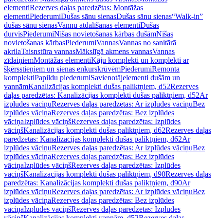
elementi
Rezerves daļas paredzētas: Montāžas
elementi
Piederumi
Dušas sānu sienas
Dušas sānu sienas
“Walk-in”
dušas sānu sienas
Vannu atdalīšanas elementi
Dušas
durvis
Piederumi
Nišas novietošanas kārbas dušām
Nišas
novietošanas kārbas
Piederumi
Vannas
Vannas no sanitārā
akrila
Taisnstūra vannas
Mākslīgā akmens vannas
Vannas
zīdaiņiem
Montāžas elementi
Kāju komplekti un komplekti ar
šķērsstieņiem un sienas enkurskrūvēm
Piederumi
Remonta
komplekti
Papildu piederumi
Savienotājelementi dušām un
vannām
Kanalizācijas komplekti dušas paliktņiem, d52
Rezerves
daļas paredzētas: Kanalizācijas komplekti dušas paliktņiem, d52
Ar
izplūdes vāciņu
Rezerves daļas paredzētas: Ar izplūdes vāciņu
Bez
izplūdes vāciņa
Rezerves daļas paredzētas: Bez izplūdes
vāciņa
Izplūdes vāciņš
Rezerves daļas paredzētas: Izplūdes
vāciņš
Kanalizācijas komplekti dušas paliktņiem, d62
Rezerves daļas
paredzētas: Kanalizācijas komplekti dušas paliktņiem, d62
Ar
izplūdes vāciņu
Rezerves daļas paredzētas: Ar izplūdes vāciņu
Bez
izplūdes vāciņa
Rezerves daļas paredzētas: Bez izplūdes
vāciņa
Izplūdes vāciņš
Rezerves daļas paredzētas: Izplūdes
vāciņš
Kanalizācijas komplekti dušas paliktņiem, d90
Rezerves daļas
paredzētas: Kanalizācijas komplekti dušas paliktņiem, d90
Ar
izplūdes vāciņu
Rezerves daļas paredzētas: Ar izplūdes vāciņu
Bez
izplūdes vāciņa
Rezerves daļas paredzētas: Bez izplūdes
vāciņa
Izplūdes vāciņš
Rezerves daļas paredzētas: Izplūdes
vāciņš
Kanalizācijas komplekti vannām, d52
Rezerves daļas