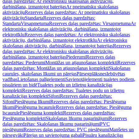
daļas paredzētas: Ar elektronisku skalošanas aktivizāciju,
darbināšana, izmantojot baterijas
Ar pneimatisku skalošanas
aktivizāciju
Rezerves daļas paredzētas: Ar pneimatisku skalošanas
aktivizāciju
Standarta
Rezerves daļas paredzētas:
Standarta
Virsapmetuma
Rezerves daļas paredzētas: Virsapmetuma
Ar
elektronisku skalošanas aktivizāciju, darbināšana, izmantojot
elektrotīklu
Rezerves daļas paredzētas: Ar elektronisku skalošanas
aktivizāciju, darbināšana, izmantojot elektrotīklu
Ar elektronisku
skalošanas aktivizāciju, darbināšana, izmantojot baterijas
Rezerves
daļas paredzētas: Ar elektronisku skalošanas aktivizāciju,
darbināšana, izmantojot baterijas
Piederumi
Rezerves daļas
paredzētas: Piederumi
Montāžas un atjaunošanas komplekti
Rezerves
daļas paredzētas: Montāžas un atjaunošanas komplekti
Skalošanas
caurules, skalošanas līkumi un pārejas
Pārsegplāksnes
Iebūvētas
vadības
Lietošanas palīgelementi
Savienotājelementi tualetes podiem,
pisuāriem un bidē
Tualetes podu un izlietņu kanalizācijas
komplekti
Rezerves daļas paredzētas: Tualetes podu un izlietņu
kanalizācijas komplekti
Sifoni
Rezerves daļas paredzētas:
Sifoni
Pieslēguma līkumi
Rezerves daļas paredzētas: Pieslēguma
līkumi
Pieslēguma īscaurule
Rezerves daļas paredzētas: Pieslēguma
īscaurule
Pieslēguma komplekti
Rezerves daļas paredzētas:
Pieslēguma komplekti
Skalošanas līkumu pagarinājumi
Rezerves
daļas paredzētas: Skalošanas līkumu pagarinājumi
PVC
pieslēgumi
Rezerves daļas paredzētas: PVC pieslēgumi
Manšetes un
pārsegvāki
Pārejas un savienojuma gabali
Pisuāru kanalizācijas