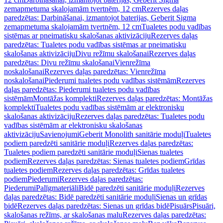
zemapmetuma skalojamām tvertnēm, 12 cm
Rezerves daļas
paredzētas: Darbināšanai, izmantojot baterijas, Geberit Sigma
zemapmetuma skalojamām tvertnēm, 12 cm
Tualetes podu vadības
sistēmas ar pneimatisku skalošanas aktivizāciju
Rezerves daļas
paredzētas: Tualetes podu vadības sistēmas ar pneimatisku
skalošanas aktivizāciju
Divu režīmu skalošanai
Rezerves daļas
paredzētas: Divu režīmu skalošanai
Vienrežīma
noskalošanai
Rezerves daļas paredzētas: Vienrežīma
noskalošanai
Piederumi tualetes podu vadības sistēmām
Rezerves
daļas paredzētas: Piederumi tualetes podu vadības
sistēmām
Montāžas komplekti
Rezerves daļas paredzētas: Montāžas
komplekti
Tualetes podu vadības sistēmām ar elektronisku
skalošanas aktivizāciju
Rezerves daļas paredzētas: Tualetes podu
vadības sistēmām ar elektronisku skalošanas
aktivizāciju
Savienojumi
Geberit Monolith sanitārie moduļi
Tualetes
podiem paredzēti sanitārie moduļi
Rezerves daļas paredzētas:
Tualetes podiem paredzēti sanitārie moduļi
Sienas tualetes
podiem
Rezerves daļas paredzētas: Sienas tualetes podiem
Grīdas
tualetes podiem
Rezerves daļas paredzētas: Grīdas tualetes
podiem
Piederumi
Rezerves daļas paredzētas:
Piederumi
Palīgmateriāli
Bidē paredzēti sanitārie moduļi
Rezerves
daļas paredzētas: Bidē paredzēti sanitārie moduļi
Sienas un grīdas
bidē
Rezerves daļas paredzētas: Sienas un grīdas bidē
Pisuārs
Pisuāri,
skalošanas režīms, ar skalošanas malu
Rezerves daļas paredzētas: