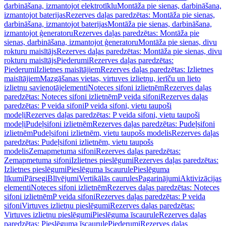
darbināšana, izmantojot elektrotīklu
Montāža pie sienas, darbināšana,
izmantojot baterijas
Rezerves daļas paredzētas: Montāža pie sienas,
darbināšana, izmantojot baterijas
Montāža pie sienas, darbināšana,
izmantojot ģeneratoru
Rezerves daļas paredzētas: Montāža pie
sienas, darbināšana, izmantojot ģeneratoru
Montāža pie sienas, divu
rokturu maisītājs
Rezerves daļas paredzētas: Montāža pie sienas, divu
rokturu maisītājs
Piederumi
Rezerves daļas paredzētas:
Piederumi
Izlietnes maisītājiem
Rezerves daļas paredzētas: Izlietnes
maisītājiem
Mazgāšanas vietas, virtuves izlietņu, ierīču un lieto
izlietņu savienotājelementi
Noteces sifoni izlietnēm
Rezerves daļas
paredzētas: Noteces sifoni izlietnēm
P veida sifoni
Rezerves daļas
paredzētas: P veida sifoni
P veida sifoni, vietu taupoši
modeļi
Rezerves daļas paredzētas: P veida sifoni, vietu taupoši
modeļi
Pudeļsifoni izlietnēm
Rezerves daļas paredzētas: Pudeļsifoni
izlietnēm
Pudeļsifoni izlietnēm, vietu taupošs modelis
Rezerves daļas
paredzētas: Pudeļsifoni izlietnēm, vietu taupošs
modelis
Zemapmetuma sifoni
Rezerves daļas paredzētas:
Zemapmetuma sifoni
Izlietnes pieslēgumi
Rezerves daļas paredzētas:
Izlietnes pieslēgumi
Pieslēguma īscaurule
Pieslēguma
līkumi
Pārsegi
Blīvējumi
Vertikālās caurules
Pagarinājumi
Aktivizācijas
elementi
Noteces sifoni izlietnēm
Rezerves daļas paredzētas: Noteces
sifoni izlietnēm
P veida sifoni
Rezerves daļas paredzētas: P veida
sifoni
Virtuves izlietņu pieslēgumi
Rezerves daļas paredzētas:
Virtuves izlietņu pieslēgumi
Pieslēguma īscaurule
Rezerves daļas
paredzētas: Pieslēguma īscaurule
Piederumi
Rezerves daļas