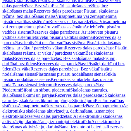
Pisuāri, skalošanas režīms, ar skalošanas malu
Bez vāka
Rezerves
daļas paredzētas: Bez vāka
Pisuāri, skalošanas režīms, bez
skalošanas malas
Rezerves daļas paredzētas: Pisuāri, skalošanas
režīms, bez skalošanas malas
Virsapmetuma vai zemapmetuma
pisuāru vadības sistēmām
Rezerves daļas paredzētas: Virsapmetuma
vai zemapmetuma pisuāru vadības sistēmām
Ar iebūvētu pisuāru
vadības sistēmu
Rezerves daļas paredzētas: Ar iebūvētu pisuāru
vadības sistēmu
Iebūvētai pisuāru vadības sistēmai
Rezerves daļas
paredzētas: Iebūvētai pisuāru vadības sistēmai
Pisuāri, skalošanas
režīms, ar vāku / paredzēts vākam
Rezerves daļas paredzētas: Pisuāri,
skalošanas režīms, ar vāku / paredzēts vākam
Bez skalošanas
malas
Rezerves daļas paredzētas: Bez skalošanas malas
Pisuāri,
darbībai bez ūdens
Rezerves daļas paredzētas: Pisuāri, darbībai bez
ūdens
Bez vāka
Rezerves daļas paredzētas: Bez vāka
Pisuāru
nodalīšanas sienas
Plastmasas pisuāru nodalīšanas sienas
Stikla
pisuāru nodalīšanas sienas
Keramikas sanitārtehnikas pisuāru
nodalīšanas sienas
Piederumi
Rezerves daļas paredzētas:
Piederumi
Sifoni un sifonu piederumi
Skalošanas caurules,
skalošanas līkumi un pārejas
Rezerves daļas paredzētas: Skalošanas
caurules, skalošanas līkumi un pārejas
Stiprinājumi
Pisuāru vadības
sistēmas
Zemapmetuma
Rezerves daļas paredzētas: Zemapmetuma
Ar
elektronisku skalošanas aktivizāciju, darbināšana, izmantojot
elektrotīklu
Rezerves daļas paredzētas: Ar elektronisku skalošanas
aktivizāciju, darbināšana, izmantojot elektrotīklu
Ar elektronisku
skalošanas aktivizāciju, darbināšana, izmantojot baterijas
Rezerves