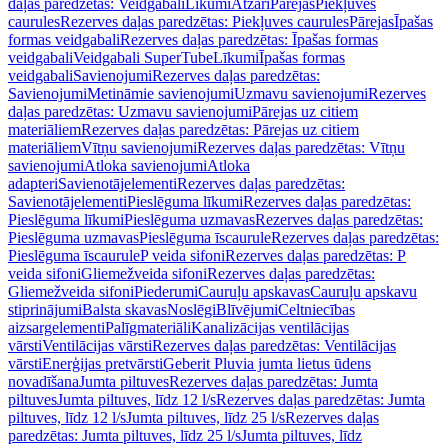
daļas paredzētas: Veidgabali
Līkumi
Atzari
Pārejas
Piekļuves
caurules
Rezerves daļas paredzētas: Piekļuves caurules
Pārejas
Īpašas
formas veidgabali
Rezerves daļas paredzētas: Īpašas formas
veidgabali
Veidgabali SuperTube
Līkumi
Īpašas formas
veidgabali
Savienojumi
Rezerves daļas paredzētas:
Savienojumi
Metināmie savienojumi
Uzmavu savienojumi
Rezerves
daļas paredzētas: Uzmavu savienojumi
Pārejas uz citiem
materiāliem
Rezerves daļas paredzētas: Pārejas uz citiem
materiāliem
Vītņu savienojumi
Rezerves daļas paredzētas: Vītņu
savienojumi
Atloka savienojumi
Atloka
adapteri
Savienotājelementi
Rezerves daļas paredzētas:
Savienotājelementi
Pieslēguma līkumi
Rezerves daļas paredzētas:
Pieslēguma līkumi
Pieslēguma uzmavas
Rezerves daļas paredzētas:
Pieslēguma uzmavas
Pieslēguma īscaurule
Rezerves daļas paredzētas:
Pieslēguma īscaurule
P veida sifoni
Rezerves daļas paredzētas: P
veida sifoni
Gliemežveida sifoni
Rezerves daļas paredzētas:
Gliemežveida sifoni
Piederumi
Cauruļu apskavas
Cauruļu apskavu
stiprinājumi
Balsta skavas
Noslēgi
Blīvējumi
Celtniecības
aizsargelementi
Palīgmateriāli
Kanalizācijas ventilācijas
vārsti
Ventilācijas vārsti
Rezerves daļas paredzētas: Ventilācijas
vārsti
Enerģijas pretvārsti
Geberit Pluvia jumta lietus ūdens
novadīšana
Jumta piltuves
Rezerves daļas paredzētas: Jumta
piltuves
Jumta piltuves, līdz 12 l/s
Rezerves daļas paredzētas: Jumta
piltuves, līdz 12 l/s
Jumta piltuves, līdz 25 l/s
Rezerves daļas
paredzētas: Jumta piltuves, līdz 25 l/s
Jumta piltuves, līdz