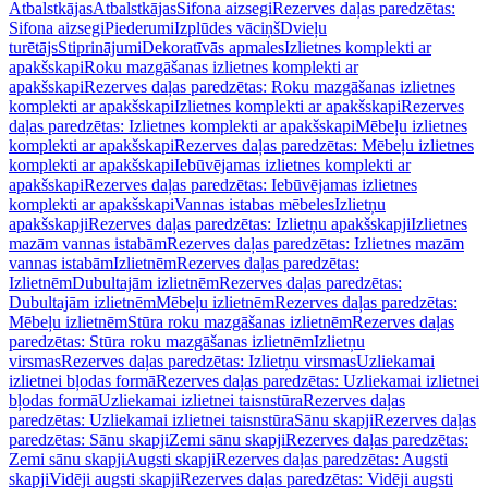
Atbalstkājas
Atbalstkājas
Sifona aizsegi
Rezerves daļas paredzētas:
Sifona aizsegi
Piederumi
Izplūdes vāciņš
Dvieļu
turētājs
Stiprinājumi
Dekoratīvās apmales
Izlietnes komplekti ar
apakšskapi
Roku mazgāšanas izlietnes komplekti ar
apakšskapi
Rezerves daļas paredzētas: Roku mazgāšanas izlietnes
komplekti ar apakšskapi
Izlietnes komplekti ar apakšskapi
Rezerves
daļas paredzētas: Izlietnes komplekti ar apakšskapi
Mēbeļu izlietnes
komplekti ar apakšskapi
Rezerves daļas paredzētas: Mēbeļu izlietnes
komplekti ar apakšskapi
Iebūvējamas izlietnes komplekti ar
apakšskapi
Rezerves daļas paredzētas: Iebūvējamas izlietnes
komplekti ar apakšskapi
Vannas istabas mēbeles
Izlietņu
apakšskapji
Rezerves daļas paredzētas: Izlietņu apakšskapji
Izlietnes
mazām vannas istabām
Rezerves daļas paredzētas: Izlietnes mazām
vannas istabām
Izlietnēm
Rezerves daļas paredzētas:
Izlietnēm
Dubultajām izlietnēm
Rezerves daļas paredzētas:
Dubultajām izlietnēm
Mēbeļu izlietnēm
Rezerves daļas paredzētas:
Mēbeļu izlietnēm
Stūra roku mazgāšanas izlietnēm
Rezerves daļas
paredzētas: Stūra roku mazgāšanas izlietnēm
Izlietņu
virsmas
Rezerves daļas paredzētas: Izlietņu virsmas
Uzliekamai
izlietnei bļodas formā
Rezerves daļas paredzētas: Uzliekamai izlietnei
bļodas formā
Uzliekamai izlietnei taisnstūra
Rezerves daļas
paredzētas: Uzliekamai izlietnei taisnstūra
Sānu skapji
Rezerves daļas
paredzētas: Sānu skapji
Zemi sānu skapji
Rezerves daļas paredzētas:
Zemi sānu skapji
Augsti skapji
Rezerves daļas paredzētas: Augsti
skapji
Vidēji augsti skapji
Rezerves daļas paredzētas: Vidēji augsti