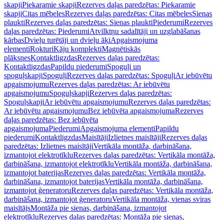
skapji
Piekaramie skapji
Rezerves daļas paredzētas: Piekaramie
skapji
Citas mēbeles
Rezerves daļas paredzētas: Citas mēbeles
Sienas
plaukti
Rezerves daļas paredzētas: Sienas plaukti
Piederumi
Rezerves
daļas paredzētas: Piederumi
Atvilktņu sadalītāji un uzglabāšanas
kārbas
Dvieļu turētāji un dvieļu āķi
Apgaismojuma
elementi
Rokturi
Kāju komplekti
Magnētiskās
plāksnes
Kontaktligzdas
Rezerves daļas paredzētas:
Kontaktligzdas
Papildu piederumi
Spoguļi un
spoguļskapji
Spoguļi
Rezerves daļas paredzētas: Spoguļi
Ar iebūvētu
apgaismojumu
Rezerves daļas paredzētas: Ar iebūvētu
apgaismojumu
Spoguļskapji
Rezerves daļas paredzētas:
Spoguļskapji
Ar iebūvētu apgaismojumu
Rezerves daļas paredzētas:
Ar iebūvētu apgaismojumu
Bez iebūvēta apgaismojuma
Rezerves
daļas paredzētas: Bez iebūvēta
apgaismojuma
Piederumi
Apgaismojuma elementi
Papildu
piederumi
Kontaktligzdas
Maisītāji
Izlietnes maisītāji
Rezerves daļas
paredzētas: Izlietnes maisītāji
Vertikāla montāža, darbināšana,
izmantojot elektrotīklu
Rezerves daļas paredzētas: Vertikāla montāža,
darbināšana, izmantojot elektrotīklu
Vertikāla montāža, darbināšana,
izmantojot baterijas
Rezerves daļas paredzētas: Vertikāla montāža,
darbināšana, izmantojot baterijas
Vertikāla montāža, darbināšana,
izmantojot ģeneratoru
Rezerves daļas paredzētas: Vertikāla montāža,
darbināšana, izmantojot ģeneratoru
Vertikāla montāža, vienas sviras
maisītājs
Montāža pie sienas, darbināšana, izmantojot
elektrotīklu
Rezerves daļas paredzētas: Montāža pie sienas,