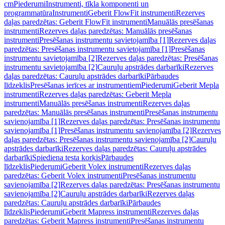
cm
Piederumi
Instrumenti, tīkla komponenti un
programmatūra
Instrumenti
Geberit FlowFit instrumenti
Rezerves
daļas paredzētas: Geberit FlowFit instrumenti
Manuālās presēšanas
instrumenti
Rezerves daļas paredzētas: Manuālās presēšanas
instrumenti
Presēšanas instrumentu savietojamība [1]
Rezerves daļas
paredzētas: Presēšanas instrumentu savietojamība [1]
Presēšanas
instrumentu savietojamība [2]
Rezerves daļas paredzētas: Presēšanas
instrumentu savietojamība [2]
Cauruļu apstrādes darbarīki
Rezerves
daļas paredzētas: Cauruļu apstrādes darbarīki
Pārbaudes
līdzeklis
Presēšanas ierīces ar instrumentiem
Piederumi
Geberit Mepla
instrumenti
Rezerves daļas paredzētas: Geberit Mepla
instrumenti
Manuālās presēšanas instrumenti
Rezerves daļas
paredzētas: Manuālās presēšanas instrumenti
Presēšanas instrumentu
savienojamība [1]
Rezerves daļas paredzētas: Presēšanas instrumentu
savienojamība [1]
Presēšanas instrumentu savienojamība [2]
Rezerves
daļas paredzētas: Presēšanas instrumentu savienojamība [2]
Cauruļu
apstrādes darbarīki
Rezerves daļas paredzētas: Cauruļu apstrādes
darbarīki
Spiediena testa korķis
Pārbaudes
līdzeklis
Piederumi
Geberit Volex instrumenti
Rezerves daļas
paredzētas: Geberit Volex instrumenti
Presēšanas instrumentu
savienojamība [2]
Rezerves daļas paredzētas: Presēšanas instrumentu
savienojamība [2]
Cauruļu apstrādes darbarīki
Rezerves daļas
paredzētas: Cauruļu apstrādes darbarīki
Pārbaudes
līdzeklis
Piederumi
Geberit Mapress instrumenti
Rezerves daļas
paredzētas: Geberit Mapress instrumenti
Presēšanas instrumentu