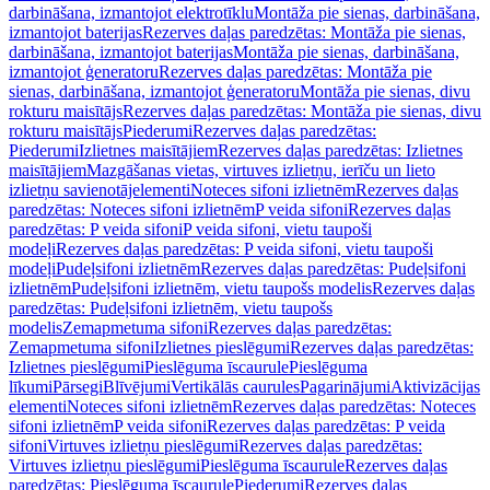
darbināšana, izmantojot elektrotīklu
Montāža pie sienas, darbināšana,
izmantojot baterijas
Rezerves daļas paredzētas: Montāža pie sienas,
darbināšana, izmantojot baterijas
Montāža pie sienas, darbināšana,
izmantojot ģeneratoru
Rezerves daļas paredzētas: Montāža pie
sienas, darbināšana, izmantojot ģeneratoru
Montāža pie sienas, divu
rokturu maisītājs
Rezerves daļas paredzētas: Montāža pie sienas, divu
rokturu maisītājs
Piederumi
Rezerves daļas paredzētas:
Piederumi
Izlietnes maisītājiem
Rezerves daļas paredzētas: Izlietnes
maisītājiem
Mazgāšanas vietas, virtuves izlietņu, ierīču un lieto
izlietņu savienotājelementi
Noteces sifoni izlietnēm
Rezerves daļas
paredzētas: Noteces sifoni izlietnēm
P veida sifoni
Rezerves daļas
paredzētas: P veida sifoni
P veida sifoni, vietu taupoši
modeļi
Rezerves daļas paredzētas: P veida sifoni, vietu taupoši
modeļi
Pudeļsifoni izlietnēm
Rezerves daļas paredzētas: Pudeļsifoni
izlietnēm
Pudeļsifoni izlietnēm, vietu taupošs modelis
Rezerves daļas
paredzētas: Pudeļsifoni izlietnēm, vietu taupošs
modelis
Zemapmetuma sifoni
Rezerves daļas paredzētas:
Zemapmetuma sifoni
Izlietnes pieslēgumi
Rezerves daļas paredzētas:
Izlietnes pieslēgumi
Pieslēguma īscaurule
Pieslēguma
līkumi
Pārsegi
Blīvējumi
Vertikālās caurules
Pagarinājumi
Aktivizācijas
elementi
Noteces sifoni izlietnēm
Rezerves daļas paredzētas: Noteces
sifoni izlietnēm
P veida sifoni
Rezerves daļas paredzētas: P veida
sifoni
Virtuves izlietņu pieslēgumi
Rezerves daļas paredzētas:
Virtuves izlietņu pieslēgumi
Pieslēguma īscaurule
Rezerves daļas
paredzētas: Pieslēguma īscaurule
Piederumi
Rezerves daļas