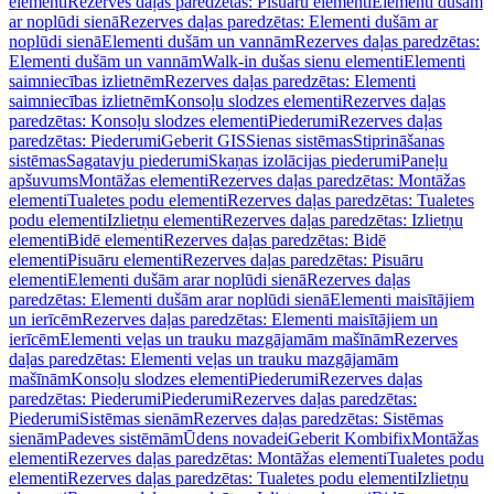
elementi
Rezerves daļas paredzētas: Pisuāru elementi
Elementi dušām
ar noplūdi sienā
Rezerves daļas paredzētas: Elementi dušām ar
noplūdi sienā
Elementi dušām un vannām
Rezerves daļas paredzētas:
Elementi dušām un vannām
Walk-in dušas sienu elementi
Elementi
saimniecības izlietnēm
Rezerves daļas paredzētas: Elementi
saimniecības izlietnēm
Konsoļu slodzes elementi
Rezerves daļas
paredzētas: Konsoļu slodzes elementi
Piederumi
Rezerves daļas
paredzētas: Piederumi
Geberit GIS
Sienas sistēmas
Stiprināšanas
sistēmas
Sagatavju piederumi
Skaņas izolācijas piederumi
Paneļu
apšuvums
Montāžas elementi
Rezerves daļas paredzētas: Montāžas
elementi
Tualetes podu elementi
Rezerves daļas paredzētas: Tualetes
podu elementi
Izlietņu elementi
Rezerves daļas paredzētas: Izlietņu
elementi
Bidē elementi
Rezerves daļas paredzētas: Bidē
elementi
Pisuāru elementi
Rezerves daļas paredzētas: Pisuāru
elementi
Elementi dušām arar noplūdi sienā
Rezerves daļas
paredzētas: Elementi dušām arar noplūdi sienā
Elementi maisītājiem
un ierīcēm
Rezerves daļas paredzētas: Elementi maisītājiem un
ierīcēm
Elementi veļas un trauku mazgājamām mašīnām
Rezerves
daļas paredzētas: Elementi veļas un trauku mazgājamām
mašīnām
Konsoļu slodzes elementi
Piederumi
Rezerves daļas
paredzētas: Piederumi
Piederumi
Rezerves daļas paredzētas:
Piederumi
Sistēmas sienām
Rezerves daļas paredzētas: Sistēmas
sienām
Padeves sistēmām
Ūdens novadei
Geberit Kombifix
Montāžas
elementi
Rezerves daļas paredzētas: Montāžas elementi
Tualetes podu
elementi
Rezerves daļas paredzētas: Tualetes podu elementi
Izlietņu