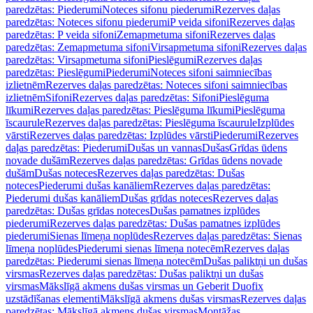
paredzētas: Piederumi
Noteces sifonu piederumi
Rezerves daļas
paredzētas: Noteces sifonu piederumi
P veida sifoni
Rezerves daļas
paredzētas: P veida sifoni
Zemapmetuma sifoni
Rezerves daļas
paredzētas: Zemapmetuma sifoni
Virsapmetuma sifoni
Rezerves daļas
paredzētas: Virsapmetuma sifoni
Pieslēgumi
Rezerves daļas
paredzētas: Pieslēgumi
Piederumi
Noteces sifoni saimniecības
izlietnēm
Rezerves daļas paredzētas: Noteces sifoni saimniecības
izlietnēm
Sifoni
Rezerves daļas paredzētas: Sifoni
Pieslēguma
līkumi
Rezerves daļas paredzētas: Pieslēguma līkumi
Pieslēguma
īscaurule
Rezerves daļas paredzētas: Pieslēguma īscaurule
Izplūdes
vārsti
Rezerves daļas paredzētas: Izplūdes vārsti
Piederumi
Rezerves
daļas paredzētas: Piederumi
Dušas un vannas
Dušas
Grīdas ūdens
novade dušām
Rezerves daļas paredzētas: Grīdas ūdens novade
dušām
Dušas noteces
Rezerves daļas paredzētas: Dušas
noteces
Piederumi dušas kanāliem
Rezerves daļas paredzētas:
Piederumi dušas kanāliem
Dušas grīdas noteces
Rezerves daļas
paredzētas: Dušas grīdas noteces
Dušas pamatnes izplūdes
piederumi
Rezerves daļas paredzētas: Dušas pamatnes izplūdes
piederumi
Sienas līmeņa noplūdes
Rezerves daļas paredzētas: Sienas
līmeņa noplūdes
Piederumi sienas līmeņa notecēm
Rezerves daļas
paredzētas: Piederumi sienas līmeņa notecēm
Dušas paliktņi un dušas
virsmas
Rezerves daļas paredzētas: Dušas paliktņi un dušas
virsmas
Mākslīgā akmens dušas virsmas un Geberit Duofix
uzstādīšanas elementi
Mākslīgā akmens dušas virsmas
Rezerves daļas
paredzētas: Mākslīgā akmens dušas virsmas
Montāžas