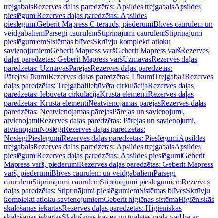
trejgabals
Rezerves daļas paredzētas: Apsildes trejgabals
Apsildes
pieslēgumi
Rezerves daļas paredzētas: Apsildes
pieslēgumi
Geberit Mapress C tērauds, piederumi
Blīves caurulēm un
veidgabaliem
Pārsegi caurulēm
Stiprinājumi caurulēm
Stiprinājumi
pieslēgumiem
Sistēmas blīves
Skrūvju komplekti atloku
savienojumiem
Geberit Mapress varš
Geberit Mapress varš
Rezerves
daļas paredzētas: Geberit Mapress varš
Uzmavas
Rezerves daļas
paredzētas: Uzmavas
Pārejas
Rezerves daļas paredzētas:
Pārejas
Līkumi
Rezerves daļas paredzētas: Līkumi
Trejgabali
Rezerves
daļas paredzētas: Trejgabali
Iebūvēta cirkulācija
Rezerves daļas
paredzētas: Iebūvēta cirkulācija
Krusta elementi
Rezerves daļas
paredzētas: Krusta elementi
Neatvienojamas pārejas
Rezerves daļas
paredzētas: Neatvienojamas pārejas
Pārejas un savienojumi,
atvienojami
Rezerves daļas paredzētas: Pārejas un savienojumi,
atvienojami
Noslēgi
Rezerves daļas paredzētas:
Noslēgi
Pieslēgumi
Rezerves daļas paredzētas: Pieslēgumi
Apsildes
trejgabals
Rezerves daļas paredzētas: Apsildes trejgabals
Apsildes
pieslēgumi
Rezerves daļas paredzētas: Apsildes pieslēgumi
Geberit
Mapress varš, piederumi
Rezerves daļas paredzētas: Geberit Mapress
varš, piederumi
Blīves caurulēm un veidgabaliem
Pārsegi
caurulēm
Stiprinājumi caurulēm
Stiprinājumi pieslēgumiem
Rezerves
daļas paredzētas: Stiprinājumi pieslēgumiem
Sistēmas blīves
Skrūvju
komplekti atloku savienojumiem
Geberit higiēnas sistēma
Higiēniskās
skalošanas iekārtas
Rezerves daļas paredzētas: Higiēniskās
skalošanas iekārtas
Skalošanas kastes un tualetes poda vadība ar