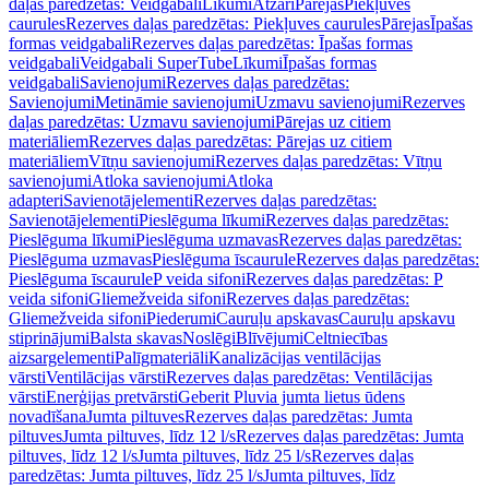
daļas paredzētas: Veidgabali
Līkumi
Atzari
Pārejas
Piekļuves
caurules
Rezerves daļas paredzētas: Piekļuves caurules
Pārejas
Īpašas
formas veidgabali
Rezerves daļas paredzētas: Īpašas formas
veidgabali
Veidgabali SuperTube
Līkumi
Īpašas formas
veidgabali
Savienojumi
Rezerves daļas paredzētas:
Savienojumi
Metināmie savienojumi
Uzmavu savienojumi
Rezerves
daļas paredzētas: Uzmavu savienojumi
Pārejas uz citiem
materiāliem
Rezerves daļas paredzētas: Pārejas uz citiem
materiāliem
Vītņu savienojumi
Rezerves daļas paredzētas: Vītņu
savienojumi
Atloka savienojumi
Atloka
adapteri
Savienotājelementi
Rezerves daļas paredzētas:
Savienotājelementi
Pieslēguma līkumi
Rezerves daļas paredzētas:
Pieslēguma līkumi
Pieslēguma uzmavas
Rezerves daļas paredzētas:
Pieslēguma uzmavas
Pieslēguma īscaurule
Rezerves daļas paredzētas:
Pieslēguma īscaurule
P veida sifoni
Rezerves daļas paredzētas: P
veida sifoni
Gliemežveida sifoni
Rezerves daļas paredzētas:
Gliemežveida sifoni
Piederumi
Cauruļu apskavas
Cauruļu apskavu
stiprinājumi
Balsta skavas
Noslēgi
Blīvējumi
Celtniecības
aizsargelementi
Palīgmateriāli
Kanalizācijas ventilācijas
vārsti
Ventilācijas vārsti
Rezerves daļas paredzētas: Ventilācijas
vārsti
Enerģijas pretvārsti
Geberit Pluvia jumta lietus ūdens
novadīšana
Jumta piltuves
Rezerves daļas paredzētas: Jumta
piltuves
Jumta piltuves, līdz 12 l/s
Rezerves daļas paredzētas: Jumta
piltuves, līdz 12 l/s
Jumta piltuves, līdz 25 l/s
Rezerves daļas
paredzētas: Jumta piltuves, līdz 25 l/s
Jumta piltuves, līdz