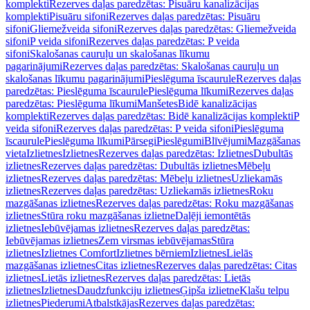
komplekti
Rezerves daļas paredzētas: Pisuāru kanalizācijas
komplekti
Pisuāru sifoni
Rezerves daļas paredzētas: Pisuāru
sifoni
Gliemežveida sifoni
Rezerves daļas paredzētas: Gliemežveida
sifoni
P veida sifoni
Rezerves daļas paredzētas: P veida
sifoni
Skalošanas cauruļu un skalošanas līkumu
pagarinājumi
Rezerves daļas paredzētas: Skalošanas cauruļu un
skalošanas līkumu pagarinājumi
Pieslēguma īscaurule
Rezerves daļas
paredzētas: Pieslēguma īscaurule
Pieslēguma līkumi
Rezerves daļas
paredzētas: Pieslēguma līkumi
Manšetes
Bidē kanalizācijas
komplekti
Rezerves daļas paredzētas: Bidē kanalizācijas komplekti
P
veida sifoni
Rezerves daļas paredzētas: P veida sifoni
Pieslēguma
īscaurule
Pieslēguma līkumi
Pārsegi
Pieslēgumi
Blīvējumi
Mazgāšanas
vieta
Izlietnes
Izlietnes
Rezerves daļas paredzētas: Izlietnes
Dubultās
izlietnes
Rezerves daļas paredzētas: Dubultās izlietnes
Mēbeļu
izlietnes
Rezerves daļas paredzētas: Mēbeļu izlietnes
Uzliekamās
izlietnes
Rezerves daļas paredzētas: Uzliekamās izlietnes
Roku
mazgāšanas izlietnes
Rezerves daļas paredzētas: Roku mazgāšanas
izlietnes
Stūra roku mazgāšanas izlietne
Daļēji iemontētās
izlietnes
Iebūvējamas izlietnes
Rezerves daļas paredzētas:
Iebūvējamas izlietnes
Zem virsmas iebūvējamas
Stūra
izlietnes
Izlietnes Comfort
Izlietnes bērniem
Izlietnes
Lielās
mazgāšanas izlietnes
Citas izlietnes
Rezerves daļas paredzētas: Citas
izlietnes
Lietās izlietnes
Rezerves daļas paredzētas: Lietās
izlietnes
Izlietnes
Daudzfunkciju izlietnes
Ģipša izlietne
Klašu telpu
izlietnes
Piederumi
Atbalstkājas
Rezerves daļas paredzētas: