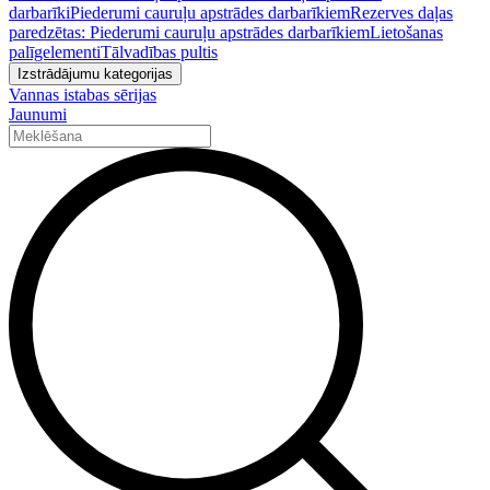
darbarīki
Piederumi cauruļu apstrādes darbarīkiem
Rezerves daļas
paredzētas: Piederumi cauruļu apstrādes darbarīkiem
Lietošanas
palīgelementi
Tālvadības pultis
Izstrādājumu kategorijas
Vannas istabas sērijas
Jaunumi