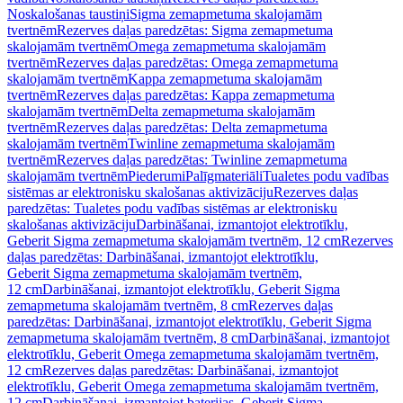
Noskalošanas taustiņi
Sigma zemapmetuma skalojamām
tvertnēm
Rezerves daļas paredzētas: Sigma zemapmetuma
skalojamām tvertnēm
Omega zemapmetuma skalojamām
tvertnēm
Rezerves daļas paredzētas: Omega zemapmetuma
skalojamām tvertnēm
Kappa zemapmetuma skalojamām
tvertnēm
Rezerves daļas paredzētas: Kappa zemapmetuma
skalojamām tvertnēm
Delta zemapmetuma skalojamām
tvertnēm
Rezerves daļas paredzētas: Delta zemapmetuma
skalojamām tvertnēm
Twinline zemapmetuma skalojamām
tvertnēm
Rezerves daļas paredzētas: Twinline zemapmetuma
skalojamām tvertnēm
Piederumi
Palīgmateriāli
Tualetes podu vadības
sistēmas ar elektronisku skalošanas aktivizāciju
Rezerves daļas
paredzētas: Tualetes podu vadības sistēmas ar elektronisku
skalošanas aktivizāciju
Darbināšanai, izmantojot elektrotīklu,
Geberit Sigma zemapmetuma skalojamām tvertnēm, 12 cm
Rezerves
daļas paredzētas: Darbināšanai, izmantojot elektrotīklu,
Geberit Sigma zemapmetuma skalojamām tvertnēm,
12 cm
Darbināšanai, izmantojot elektrotīklu, Geberit Sigma
zemapmetuma skalojamām tvertnēm, 8 cm
Rezerves daļas
paredzētas: Darbināšanai, izmantojot elektrotīklu, Geberit Sigma
zemapmetuma skalojamām tvertnēm, 8 cm
Darbināšanai, izmantojot
elektrotīklu, Geberit Omega zemapmetuma skalojamām tvertnēm,
12 cm
Rezerves daļas paredzētas: Darbināšanai, izmantojot
elektrotīklu, Geberit Omega zemapmetuma skalojamām tvertnēm,
12 cm
Darbināšanai, izmantojot baterijas, Geberit Sigma