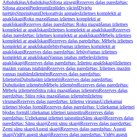
Atbalstkājas
Atbalstkājas
Sifona aizsegi
Rezerves daļas paredzētas:
Sifona aizsegi
Piederumi
Izplūdes vāciņš
Dvieļu
turētājs
Stiprinājumi
Dekoratīvās apmales
Izlietnes komplekti ar
apakšskapi
Roku mazgāšanas izlietnes komplekti ar
apakšskapi
Rezerves daļas paredzētas: Roku mazgāšanas izlietnes
komplekti ar apakšskapi
Izlietnes komplekti ar apakšskapi
Rezerves
daļas paredzētas: Izlietnes komplekti ar apakšskapi
Mēbeļu izlietnes
komplekti ar apakšskapi
Rezerves daļas paredzētas: Mēbeļu izlietnes
komplekti ar apakšskapi
Iebūvējamas izlietnes komplekti ar
apakšskapi
Rezerves daļas paredzētas: Iebūvējamas izlietnes
komplekti ar apakšskapi
Vannas istabas mēbeles
Izlietņu
apakšskapji
Rezerves daļas paredzētas: Izlietņu apakšskapji
Izlietnes
mazām vannas istabām
Rezerves daļas paredzētas: Izlietnes mazām
vannas istabām
Izlietnēm
Rezerves daļas paredzētas:
Izlietnēm
Dubultajām izlietnēm
Rezerves daļas paredzētas:
Dubultajām izlietnēm
Mēbeļu izlietnēm
Rezerves daļas paredzētas:
Mēbeļu izlietnēm
Stūra roku mazgāšanas izlietnēm
Rezerves daļas
paredzētas: Stūra roku mazgāšanas izlietnēm
Izlietņu
virsmas
Rezerves daļas paredzētas: Izlietņu virsmas
Uzliekamai
izlietnei bļodas formā
Rezerves daļas paredzētas: Uzliekamai izlietnei
bļodas formā
Uzliekamai izlietnei taisnstūra
Rezerves daļas
paredzētas: Uzliekamai izlietnei taisnstūra
Sānu skapji
Rezerves daļas
paredzētas: Sānu skapji
Zemi sānu skapji
Rezerves daļas paredzētas:
Zemi sānu skapji
Augsti skapji
Rezerves daļas paredzētas: Augsti
skapji
Vidēji augsti skapji
Rezerves daļas paredzētas: Vidēji augsti