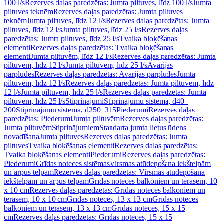
100 l/s
Rezerves daļas paredzētas: Jumta piltuves, līdz 100 l/s
Jumta
piltuves teknēm
Rezerves daļas paredzētas: Jumta piltuves
teknēm
Jumta piltuves, līdz 12 l/s
Rezerves daļas paredzētas: Jumta
piltuves, līdz 12 l/s
Jumta piltuves, līdz 25 l/s
Rezerves daļas
paredzētas: Jumta piltuves, līdz 25 l/s
Tvaika bloķēšanas
elementi
Rezerves daļas paredzētas: Tvaika bloķēšanas
elementi
Jumta piltuvēm, līdz 12 l/s
Rezerves daļas paredzētas: Jumta
piltuvēm, līdz 12 l/s
Jumta piltuvēm, līdz 25 l/s
Avārijas
pārplūdes
Rezerves daļas paredzētas: Avārijas pārplūdes
Jumta
piltuvēm, līdz 12 l/s
Rezerves daļas paredzētas: Jumta piltuvēm, līdz
12 l/s
Jumta piltuvēm, līdz 25 l/s
Rezerves daļas paredzētas: Jumta
piltuvēm, līdz 25 l/s
Stiprinājumi
Stiprinājumu sistēma, d40–
200
Stiprinājumu sistēma, d250–315
Piederumi
Rezerves daļas
paredzētas: Piederumi
Jumta piltuvēm
Rezerves daļas paredzētas:
Jumta piltuvēm
Stiprinājumiem
Standarta jumta lietus ūdens
novadīšana
Jumta piltuves
Rezerves daļas paredzētas: Jumta
piltuves
Tvaika bloķēšanas elementi
Rezerves daļas paredzētas:
Tvaika bloķēšanas elementi
Piederumi
Rezerves daļas paredzētas:
Piederumi
Grīdas noteces sistēmas
Virsmas atūdeņošana iekštelpām
un ārpus telpām
Rezerves daļas paredzētas: Virsmas atūdeņošana
iekštelpām un ārpus telpām
Grīdas noteces balkoniem un terasēm, 10
x 10 cm
Rezerves daļas paredzētas: Grīdas noteces balkoniem un
terasēm, 10 x 10 cm
Grīdas noteces, 13 x 13 cm
Grīdas noteces
balkoniem un terasēm, 13 x 13 cm
Grīdas noteces, 15 x 15
cm
Rezerves daļas paredzētas: Grīdas noteces, 15 x 15