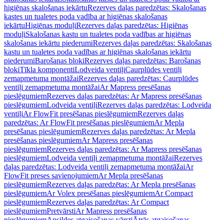
higiēnas skalošanas iekārtu
Rezerves daļas paredzētas: Skalošanas
kastes un tualetes poda vadība ar higiēnas skalošanas
iekārtu
Higiēnas moduļi
Rezerves daļas paredzētas: Higiēnas
moduļi
Skalošanas kastu un tualetes poda vadības ar higiēnas
skalošanas iekārtu piederumi
Rezerves daļas paredzētas: Skalošanas
kastu un tualetes poda vadības ar higiēnas skalošanas iekārtu
piederumi
Barošanas bloki
Rezerves daļas paredzētas: Barošanas
bloki
Tīkla komponenti
Lodveida ventiļi
Caurplūdes ventiļi
zemapmetuma montāžai
Rezerves daļas paredzētas: Caurplūdes
ventiļi zemapmetuma montāžai
Ar Mapress presēšanas
pieslēgumiem
Rezerves daļas paredzētas: Ar Mapress presēšanas
pieslēgumiem
Lodveida ventiļi
Rezerves daļas paredzētas: Lodveida
ventiļi
Ar FlowFit presēšanas pieslēgumiem
Rezerves daļas
paredzētas: Ar FlowFit presēšanas pieslēgumiem
Ar Mepla
presēšanas pieslēgumiem
Rezerves daļas paredzētas: Ar Mepla
presēšanas pieslēgumiem
Ar Mapress presēšanas
pieslēgumiem
Rezerves daļas paredzētas: Ar Mapress presēšanas
pieslēgumiem
Lodveida ventiļi zemapmetuma montāžai
Rezerves
daļas paredzētas: Lodveida ventiļi zemapmetuma montāžai
Ar
FlowFit preses savienojumiem
Ar Mepla presēšanas
pieslēgumiem
Rezerves daļas paredzētas: Ar Mepla presēšanas
pieslēgumiem
Ar Volex presēšanas pieslēgumiem
Ar Compact
pieslēgumiem
Rezerves daļas paredzētas: Ar Compact
pieslēgumiem
Pretvārsti
Ar Mapress presēšanas
pieslēgumiem
Apsildes atgaisošanas vārsti
Ātrās atgaisošanas