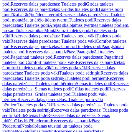
podi
Rezerves daļas paredzētas: Tualetes podi
Grīdas tualetes
podi
Rezerves daļas paredzētas: Grīdas tualetes podi
Tualetes podi
montāžai ar ārējo ūdens tvertni
Rezerves daļas paredzētas: Tualetes
podi montāžai ar ārējo ūdens tvertni
Tualetes podi
Rezerves daļas
paredzētas: Tualetes podi
Ārējās skalojamās tvertnes tualetes podiem,
no sanitārās keramikas
Montāža uz tualetes poda
Tualetes poda
vāki
Rezerves daļas paredzētas: Tualetes poda vāki
Tualetes poda
vāki
Rezerves daļas paredzētas: Tualetes poda vāki
Comfort tualetes
podi
Rezerves daļas paredzētas: Comfort tualetes podi
Paaugstināti
tualetes podi
Rezerves daļas paredzētas: Paaugstināti tualetes
podi
Pagarināti tualetes podi
Rezerves daļas paredzētas: Pagarināti
tualetes podi
Comfort tualetes poda vāki
Rezerves daļas paredzētas:
Comfort tualetes poda vāki
Tualetes poda vāki
Rezerves daļas
paredzētas: Tualetes poda vāki
Tualetes poda sēdriņķi
Rezerves daļas
paredzētas: Tualetes poda sēdriņķi
Tualetes podi bērniem
Rezerves
daļas paredzētas: Tualetes podi bērniem
Sienas tualetes podi
Rezerves
daļas paredzētas: Sienas tualetes podi
Grīdas tualetes podi
Rezerves
daļas paredzētas: Grīdas tualetes podi
Tualetes podu vāki
bērniem
Rezerves daļas paredzētas: Tualetes podu vāki
bērniem
Tualetes poda vāki
Rezerves daļas paredzētas: Tualetes poda
vāki
Tualetes poda sēdriņķi
Rezerves daļas paredzētas: Tualetes poda
sēdriņķi
Bidē
Sienas bidē
Rezerves daļas paredzētas: Sienas
bidē
Grīdas bidē
Piederumi
Rezerves daļas paredzētas:
Piederumi
Noskalošanas taustiņi un tualetes poda
vadība
Noskalošanas taustiņi
Rezerves daļas paredzētas: