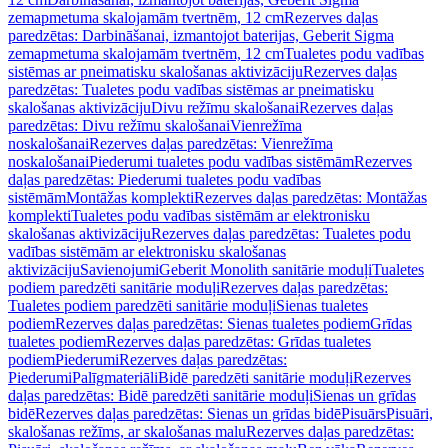
zemapmetuma skalojamām tvertnēm, 12 cm
Rezerves daļas
paredzētas: Darbināšanai, izmantojot baterijas, Geberit Sigma
zemapmetuma skalojamām tvertnēm, 12 cm
Tualetes podu vadības
sistēmas ar pneimatisku skalošanas aktivizāciju
Rezerves daļas
paredzētas: Tualetes podu vadības sistēmas ar pneimatisku
skalošanas aktivizāciju
Divu režīmu skalošanai
Rezerves daļas
paredzētas: Divu režīmu skalošanai
Vienrežīma
noskalošanai
Rezerves daļas paredzētas: Vienrežīma
noskalošanai
Piederumi tualetes podu vadības sistēmām
Rezerves
daļas paredzētas: Piederumi tualetes podu vadības
sistēmām
Montāžas komplekti
Rezerves daļas paredzētas: Montāžas
komplekti
Tualetes podu vadības sistēmām ar elektronisku
skalošanas aktivizāciju
Rezerves daļas paredzētas: Tualetes podu
vadības sistēmām ar elektronisku skalošanas
aktivizāciju
Savienojumi
Geberit Monolith sanitārie moduļi
Tualetes
podiem paredzēti sanitārie moduļi
Rezerves daļas paredzētas:
Tualetes podiem paredzēti sanitārie moduļi
Sienas tualetes
podiem
Rezerves daļas paredzētas: Sienas tualetes podiem
Grīdas
tualetes podiem
Rezerves daļas paredzētas: Grīdas tualetes
podiem
Piederumi
Rezerves daļas paredzētas:
Piederumi
Palīgmateriāli
Bidē paredzēti sanitārie moduļi
Rezerves
daļas paredzētas: Bidē paredzēti sanitārie moduļi
Sienas un grīdas
bidē
Rezerves daļas paredzētas: Sienas un grīdas bidē
Pisuārs
Pisuāri,
skalošanas režīms, ar skalošanas malu
Rezerves daļas paredzētas: