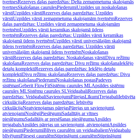
tvertnes
Rezerves daļas paredzētas: Delta zemapmetuma skalojamās
tvertnes
Skalošanas caurules
Piederumi
Uzpildes un noskalošanas
vārsti
Uzpildes vārsti
Rezerves daļas paredzētas: Uzpildes
vārsti
Uzpildes vārsti zemapmetuma skalojamām tvertnēm
Rezerves
daļas paredzētas: Uzpildes vārsti zemapmetuma skalojamām
tvertnēm
Uzpildes vārsti keramikas skalojamā ūdens
tvertnēm
Rezerves daļas paredzētas: Uzpildes vārsti keramikas
skalojamā ūdens tvertnēm
Uzpildes vārsti universālajām skalojamā
ūdens tvertnēm
Rezerves daļas paredzētas: Uzpildes vārsti
universālajām skalojamā ūdens tvertnēm
Noskalošanas
vārsti
Rezerves daļas paredzētas: Noskalošanas vārsti
Divu režīmu
skalošana
Rezerves daļas paredzētas: Divu režīmu skalošana
Iekšējo
detaļu komplekti
Rezerves daļas paredzētas: Iekšējo detaļu
komplekti
Divu režīmu skalošana
Rezerves daļas paredzētas: Divu
režīmu skalošana
Piederumi
Noskalošanas pogas
Padeves
sistēmas
Geberit FlowFit
Sistēmu caurules ML
Apsildes sistēmu
caurules ML
Sistēmu caurules SL
Veidgabali
Rezerves daļas
paredzētas: Veidgabali
Savienojumi
Pārejas
Līkumi
Trejgabali
Iebūvēta
cirkulācija
Rezerves daļas paredzētas: Iebūvēta
cirkulācija
Neatvienojamas pārejas
Pārejas un savienojumi,
atvienojami
Noslēgi
Pieslēgumi
Sadalītājs ar vītnes
pieslēgumu
Sadalītājs ar presēšanas pieslēgumu
Apsildes
trejgabals
Apsildes pārejas un savienojumi, atvienojami
Apsildes
pieslēgumi
Piederumi
Blīves caurulēm un veidgabaliem
Veidgabalu
blīvējumi
Pārsegi caurulēm
Stiprinājumi caurulēm
Stiprinājumi