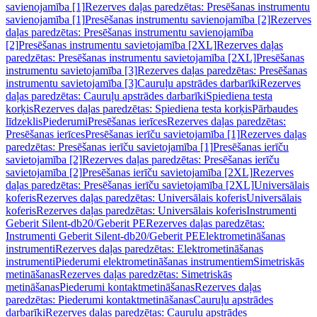
savienojamība [1]
Rezerves daļas paredzētas: Presēšanas instrumentu
savienojamība [1]
Presēšanas instrumentu savienojamība [2]
Rezerves
daļas paredzētas: Presēšanas instrumentu savienojamība
[2]
Presēšanas instrumentu savietojamība [2XL]
Rezerves daļas
paredzētas: Presēšanas instrumentu savietojamība [2XL]
Presēšanas
instrumentu savietojamība [3]
Rezerves daļas paredzētas: Presēšanas
instrumentu savietojamība [3]
Cauruļu apstrādes darbarīki
Rezerves
daļas paredzētas: Cauruļu apstrādes darbarīki
Spiediena testa
korķis
Rezerves daļas paredzētas: Spiediena testa korķis
Pārbaudes
līdzeklis
Piederumi
Presēšanas ierīces
Rezerves daļas paredzētas:
Presēšanas ierīces
Presēšanas ierīču savietojamība [1]
Rezerves daļas
paredzētas: Presēšanas ierīču savietojamība [1]
Presēšanas ierīču
savietojamība [2]
Rezerves daļas paredzētas: Presēšanas ierīču
savietojamība [2]
Presēšanas ierīču savietojamība [2XL]
Rezerves
daļas paredzētas: Presēšanas ierīču savietojamība [2XL]
Universālais
koferis
Rezerves daļas paredzētas: Universālais koferis
Universālais
koferis
Rezerves daļas paredzētas: Universālais koferis
Instrumenti
Geberit Silent-db20/Geberit PE
Rezerves daļas paredzētas:
Instrumenti Geberit Silent-db20/Geberit PE
Elektrometināšanas
instrumenti
Rezerves daļas paredzētas: Elektrometināšanas
instrumenti
Piederumi elektrometināšanas instrumentiem
Simetriskās
metināšanas
Rezerves daļas paredzētas: Simetriskās
metināšanas
Piederumi kontaktmetināšanas
Rezerves daļas
paredzētas: Piederumi kontaktmetināšanas
Cauruļu apstrādes
darbarīki
Rezerves daļas paredzētas: Cauruļu apstrādes