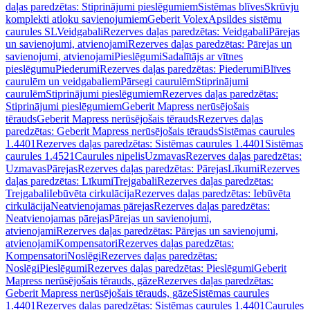
daļas paredzētas: Stiprinājumi pieslēgumiem
Sistēmas blīves
Skrūvju
komplekti atloku savienojumiem
Geberit Volex
Apsildes sistēmu
caurules SL
Veidgabali
Rezerves daļas paredzētas: Veidgabali
Pārejas
un savienojumi, atvienojami
Rezerves daļas paredzētas: Pārejas un
savienojumi, atvienojami
Pieslēgumi
Sadalītājs ar vītnes
pieslēgumu
Piederumi
Rezerves daļas paredzētas: Piederumi
Blīves
caurulēm un veidgabaliem
Pārsegi caurulēm
Stiprinājumi
caurulēm
Stiprinājumi pieslēgumiem
Rezerves daļas paredzētas:
Stiprinājumi pieslēgumiem
Geberit Mapress nerūsējošais
tērauds
Geberit Mapress nerūsējošais tērauds
Rezerves daļas
paredzētas: Geberit Mapress nerūsējošais tērauds
Sistēmas caurules
1.4401
Rezerves daļas paredzētas: Sistēmas caurules 1.4401
Sistēmas
caurules 1.4521
Caurules nipelis
Uzmavas
Rezerves daļas paredzētas:
Uzmavas
Pārejas
Rezerves daļas paredzētas: Pārejas
Līkumi
Rezerves
daļas paredzētas: Līkumi
Trejgabali
Rezerves daļas paredzētas:
Trejgabali
Iebūvēta cirkulācija
Rezerves daļas paredzētas: Iebūvēta
cirkulācija
Neatvienojamas pārejas
Rezerves daļas paredzētas:
Neatvienojamas pārejas
Pārejas un savienojumi,
atvienojami
Rezerves daļas paredzētas: Pārejas un savienojumi,
atvienojami
Kompensatori
Rezerves daļas paredzētas:
Kompensatori
Noslēgi
Rezerves daļas paredzētas:
Noslēgi
Pieslēgumi
Rezerves daļas paredzētas: Pieslēgumi
Geberit
Mapress nerūsējošais tērauds, gāze
Rezerves daļas paredzētas:
Geberit Mapress nerūsējošais tērauds, gāze
Sistēmas caurules
1.4401
Rezerves daļas paredzētas: Sistēmas caurules 1.4401
Caurules