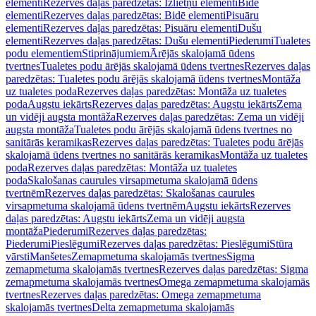
elementi
Rezerves daļas paredzētas: Izlietņu elementi
Bidē
elementi
Rezerves daļas paredzētas: Bidē elementi
Pisuāru
elementi
Rezerves daļas paredzētas: Pisuāru elementi
Dušu
elementi
Rezerves daļas paredzētas: Dušu elementi
Piederumi
Tualetes
podu elementiem
Stiprinājumiem
Ārējās skalojamā ūdens
tvertnes
Tualetes podu ārējās skalojamā ūdens tvertnes
Rezerves daļas
paredzētas: Tualetes podu ārējās skalojamā ūdens tvertnes
Montāža
uz tualetes poda
Rezerves daļas paredzētas: Montāža uz tualetes
poda
Augstu iekārts
Rezerves daļas paredzētas: Augstu iekārts
Zema
un vidēji augsta montāža
Rezerves daļas paredzētas: Zema un vidēji
augsta montāža
Tualetes podu ārējās skalojamā ūdens tvertnes no
sanitārās keramikas
Rezerves daļas paredzētas: Tualetes podu ārējās
skalojamā ūdens tvertnes no sanitārās keramikas
Montāža uz tualetes
poda
Rezerves daļas paredzētas: Montāža uz tualetes
poda
Skalošanas caurules virsapmetuma skalojamā ūdens
tvertnēm
Rezerves daļas paredzētas: Skalošanas caurules
virsapmetuma skalojamā ūdens tvertnēm
Augstu iekārts
Rezerves
daļas paredzētas: Augstu iekārts
Zema un vidēji augsta
montāža
Piederumi
Rezerves daļas paredzētas:
Piederumi
Pieslēgumi
Rezerves daļas paredzētas: Pieslēgumi
Stūra
vārsti
Manšetes
Zemapmetuma skalojamās tvertnes
Sigma
zemapmetuma skalojamās tvertnes
Rezerves daļas paredzētas: Sigma
zemapmetuma skalojamās tvertnes
Omega zemapmetuma skalojamās
tvertnes
Rezerves daļas paredzētas: Omega zemapmetuma
skalojamās tvertnes
Delta zemapmetuma skalojamās