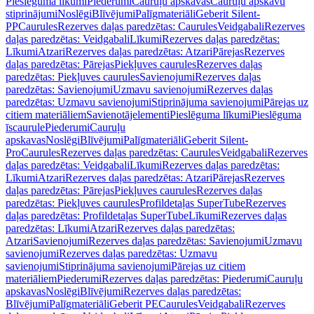
Pieslēguma līkumi
Piederumi
Cauruļu apskavas
Cauruļu apskavu
stiprinājumi
Noslēgi
Blīvējumi
Palīgmateriāli
Geberit Silent-
PP
Caurules
Rezerves daļas paredzētas: Caurules
Veidgabali
Rezerves
daļas paredzētas: Veidgabali
Līkumi
Rezerves daļas paredzētas:
Līkumi
Atzari
Rezerves daļas paredzētas: Atzari
Pārejas
Rezerves
daļas paredzētas: Pārejas
Piekļuves caurules
Rezerves daļas
paredzētas: Piekļuves caurules
Savienojumi
Rezerves daļas
paredzētas: Savienojumi
Uzmavu savienojumi
Rezerves daļas
paredzētas: Uzmavu savienojumi
Stiprinājuma savienojumi
Pārejas uz
citiem materiāliem
Savienotājelementi
Pieslēguma līkumi
Pieslēguma
īscaurule
Piederumi
Cauruļu
apskavas
Noslēgi
Blīvējumi
Palīgmateriāli
Geberit Silent-
Pro
Caurules
Rezerves daļas paredzētas: Caurules
Veidgabali
Rezerves
daļas paredzētas: Veidgabali
Līkumi
Rezerves daļas paredzētas:
Līkumi
Atzari
Rezerves daļas paredzētas: Atzari
Pārejas
Rezerves
daļas paredzētas: Pārejas
Piekļuves caurules
Rezerves daļas
paredzētas: Piekļuves caurules
Profildetaļas SuperTube
Rezerves
daļas paredzētas: Profildetaļas SuperTube
Līkumi
Rezerves daļas
paredzētas: Līkumi
Atzari
Rezerves daļas paredzētas:
Atzari
Savienojumi
Rezerves daļas paredzētas: Savienojumi
Uzmavu
savienojumi
Rezerves daļas paredzētas: Uzmavu
savienojumi
Stiprinājuma savienojumi
Pārejas uz citiem
materiāliem
Piederumi
Rezerves daļas paredzētas: Piederumi
Cauruļu
apskavas
Noslēgi
Blīvējumi
Rezerves daļas paredzētas:
Blīvējumi
Palīgmateriāli
Geberit PE
Caurules
Veidgabali
Rezerves