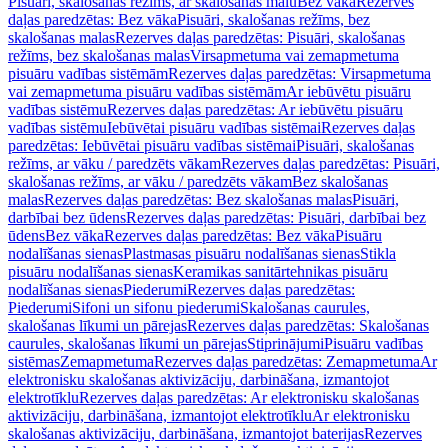
Pisuāri, skalošanas režīms, ar skalošanas malu
Bez vāka
Rezerves
daļas paredzētas: Bez vāka
Pisuāri, skalošanas režīms, bez
skalošanas malas
Rezerves daļas paredzētas: Pisuāri, skalošanas
režīms, bez skalošanas malas
Virsapmetuma vai zemapmetuma
pisuāru vadības sistēmām
Rezerves daļas paredzētas: Virsapmetuma
vai zemapmetuma pisuāru vadības sistēmām
Ar iebūvētu pisuāru
vadības sistēmu
Rezerves daļas paredzētas: Ar iebūvētu pisuāru
vadības sistēmu
Iebūvētai pisuāru vadības sistēmai
Rezerves daļas
paredzētas: Iebūvētai pisuāru vadības sistēmai
Pisuāri, skalošanas
režīms, ar vāku / paredzēts vākam
Rezerves daļas paredzētas: Pisuāri,
skalošanas režīms, ar vāku / paredzēts vākam
Bez skalošanas
malas
Rezerves daļas paredzētas: Bez skalošanas malas
Pisuāri,
darbībai bez ūdens
Rezerves daļas paredzētas: Pisuāri, darbībai bez
ūdens
Bez vāka
Rezerves daļas paredzētas: Bez vāka
Pisuāru
nodalīšanas sienas
Plastmasas pisuāru nodalīšanas sienas
Stikla
pisuāru nodalīšanas sienas
Keramikas sanitārtehnikas pisuāru
nodalīšanas sienas
Piederumi
Rezerves daļas paredzētas:
Piederumi
Sifoni un sifonu piederumi
Skalošanas caurules,
skalošanas līkumi un pārejas
Rezerves daļas paredzētas: Skalošanas
caurules, skalošanas līkumi un pārejas
Stiprinājumi
Pisuāru vadības
sistēmas
Zemapmetuma
Rezerves daļas paredzētas: Zemapmetuma
Ar
elektronisku skalošanas aktivizāciju, darbināšana, izmantojot
elektrotīklu
Rezerves daļas paredzētas: Ar elektronisku skalošanas
aktivizāciju, darbināšana, izmantojot elektrotīklu
Ar elektronisku
skalošanas aktivizāciju, darbināšana, izmantojot baterijas
Rezerves