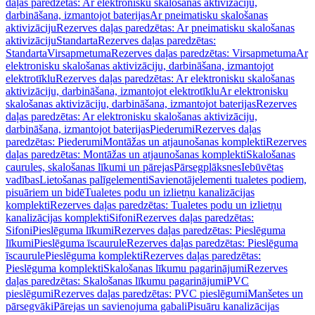
daļas paredzētas: Ar elektronisku skalošanas aktivizāciju,
darbināšana, izmantojot baterijas
Ar pneimatisku skalošanas
aktivizāciju
Rezerves daļas paredzētas: Ar pneimatisku skalošanas
aktivizāciju
Standarta
Rezerves daļas paredzētas:
Standarta
Virsapmetuma
Rezerves daļas paredzētas: Virsapmetuma
Ar
elektronisku skalošanas aktivizāciju, darbināšana, izmantojot
elektrotīklu
Rezerves daļas paredzētas: Ar elektronisku skalošanas
aktivizāciju, darbināšana, izmantojot elektrotīklu
Ar elektronisku
skalošanas aktivizāciju, darbināšana, izmantojot baterijas
Rezerves
daļas paredzētas: Ar elektronisku skalošanas aktivizāciju,
darbināšana, izmantojot baterijas
Piederumi
Rezerves daļas
paredzētas: Piederumi
Montāžas un atjaunošanas komplekti
Rezerves
daļas paredzētas: Montāžas un atjaunošanas komplekti
Skalošanas
caurules, skalošanas līkumi un pārejas
Pārsegplāksnes
Iebūvētas
vadības
Lietošanas palīgelementi
Savienotājelementi tualetes podiem,
pisuāriem un bidē
Tualetes podu un izlietņu kanalizācijas
komplekti
Rezerves daļas paredzētas: Tualetes podu un izlietņu
kanalizācijas komplekti
Sifoni
Rezerves daļas paredzētas:
Sifoni
Pieslēguma līkumi
Rezerves daļas paredzētas: Pieslēguma
līkumi
Pieslēguma īscaurule
Rezerves daļas paredzētas: Pieslēguma
īscaurule
Pieslēguma komplekti
Rezerves daļas paredzētas:
Pieslēguma komplekti
Skalošanas līkumu pagarinājumi
Rezerves
daļas paredzētas: Skalošanas līkumu pagarinājumi
PVC
pieslēgumi
Rezerves daļas paredzētas: PVC pieslēgumi
Manšetes un
pārsegvāki
Pārejas un savienojuma gabali
Pisuāru kanalizācijas