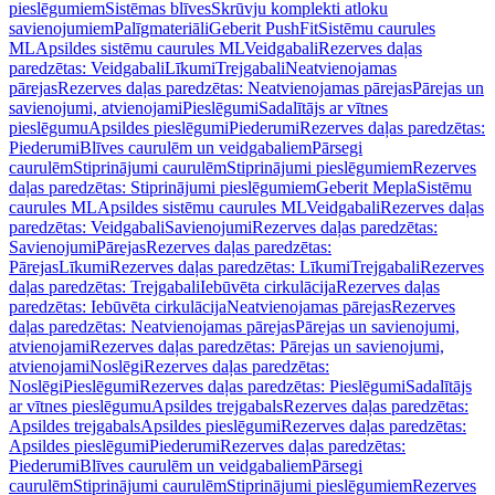
pieslēgumiem
Sistēmas blīves
Skrūvju komplekti atloku
savienojumiem
Palīgmateriāli
Geberit PushFit
Sistēmu caurules
ML
Apsildes sistēmu caurules ML
Veidgabali
Rezerves daļas
paredzētas: Veidgabali
Līkumi
Trejgabali
Neatvienojamas
pārejas
Rezerves daļas paredzētas: Neatvienojamas pārejas
Pārejas un
savienojumi, atvienojami
Pieslēgumi
Sadalītājs ar vītnes
pieslēgumu
Apsildes pieslēgumi
Piederumi
Rezerves daļas paredzētas:
Piederumi
Blīves caurulēm un veidgabaliem
Pārsegi
caurulēm
Stiprinājumi caurulēm
Stiprinājumi pieslēgumiem
Rezerves
daļas paredzētas: Stiprinājumi pieslēgumiem
Geberit Mepla
Sistēmu
caurules ML
Apsildes sistēmu caurules ML
Veidgabali
Rezerves daļas
paredzētas: Veidgabali
Savienojumi
Rezerves daļas paredzētas:
Savienojumi
Pārejas
Rezerves daļas paredzētas:
Pārejas
Līkumi
Rezerves daļas paredzētas: Līkumi
Trejgabali
Rezerves
daļas paredzētas: Trejgabali
Iebūvēta cirkulācija
Rezerves daļas
paredzētas: Iebūvēta cirkulācija
Neatvienojamas pārejas
Rezerves
daļas paredzētas: Neatvienojamas pārejas
Pārejas un savienojumi,
atvienojami
Rezerves daļas paredzētas: Pārejas un savienojumi,
atvienojami
Noslēgi
Rezerves daļas paredzētas:
Noslēgi
Pieslēgumi
Rezerves daļas paredzētas: Pieslēgumi
Sadalītājs
ar vītnes pieslēgumu
Apsildes trejgabals
Rezerves daļas paredzētas:
Apsildes trejgabals
Apsildes pieslēgumi
Rezerves daļas paredzētas:
Apsildes pieslēgumi
Piederumi
Rezerves daļas paredzētas:
Piederumi
Blīves caurulēm un veidgabaliem
Pārsegi
caurulēm
Stiprinājumi caurulēm
Stiprinājumi pieslēgumiem
Rezerves