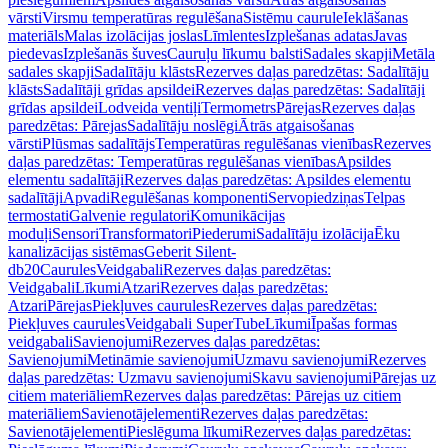
vārsti
Virsmu temperatūras regulēšana
Sistēmu caurule
Ieklāšanas
materiāls
Malas izolācijas joslas
Līmlentes
Izplešanas adatas
Javas
piedevas
Izplešanās šuves
Cauruļu līkumu balsti
Sadales skapji
Metāla
sadales skapji
Sadalītāju klāsts
Rezerves daļas paredzētas: Sadalītāju
klāsts
Sadalītāji grīdas apsildei
Rezerves daļas paredzētas: Sadalītāji
grīdas apsildei
Lodveida ventiļi
Termometrs
Pārejas
Rezerves daļas
paredzētas: Pārejas
Sadalītāju noslēgi
Ātrās atgaisošanas
vārsti
Plūsmas sadalītājs
Temperatūras regulēšanas vienības
Rezerves
daļas paredzētas: Temperatūras regulēšanas vienības
Apsildes
elementu sadalītāji
Rezerves daļas paredzētas: Apsildes elementu
sadalītāji
Apvadi
Regulēšanas komponenti
Servopiedziņas
Telpas
termostati
Galvenie regulatori
Komunikācijas
moduļi
Sensori
Transformatori
Piederumi
Sadalītāju izolācija
Ēku
kanalizācijas sistēmas
Geberit Silent-
db20
Caurules
Veidgabali
Rezerves daļas paredzētas:
Veidgabali
Līkumi
Atzari
Rezerves daļas paredzētas:
Atzari
Pārejas
Piekļuves caurules
Rezerves daļas paredzētas:
Piekļuves caurules
Veidgabali SuperTube
Līkumi
Īpašas formas
veidgabali
Savienojumi
Rezerves daļas paredzētas:
Savienojumi
Metināmie savienojumi
Uzmavu savienojumi
Rezerves
daļas paredzētas: Uzmavu savienojumi
Skavu savienojumi
Pārejas uz
citiem materiāliem
Rezerves daļas paredzētas: Pārejas uz citiem
materiāliem
Savienotājelementi
Rezerves daļas paredzētas:
Savienotājelementi
Pieslēguma līkumi
Rezerves daļas paredzētas: