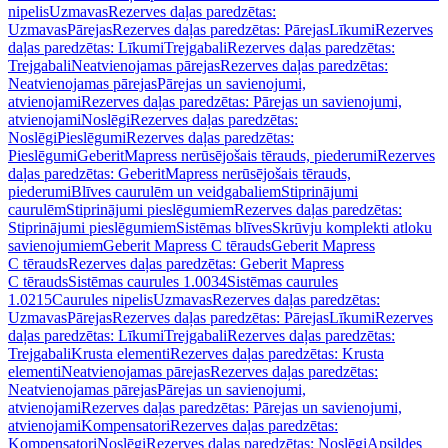
nipelis
Uzmavas
Rezerves daļas paredzētas:
Uzmavas
Pārejas
Rezerves daļas paredzētas: Pārejas
Līkumi
Rezerves
daļas paredzētas: Līkumi
Trejgabali
Rezerves daļas paredzētas:
Trejgabali
Neatvienojamas pārejas
Rezerves daļas paredzētas:
Neatvienojamas pārejas
Pārejas un savienojumi,
atvienojami
Rezerves daļas paredzētas: Pārejas un savienojumi,
atvienojami
Noslēgi
Rezerves daļas paredzētas:
Noslēgi
Pieslēgumi
Rezerves daļas paredzētas:
Pieslēgumi
GeberitMapress nerūsējošais tērauds, piederumi
Rezerves
daļas paredzētas: GeberitMapress nerūsējošais tērauds,
piederumi
Blīves caurulēm un veidgabaliem
Stiprinājumi
caurulēm
Stiprinājumi pieslēgumiem
Rezerves daļas paredzētas:
Stiprinājumi pieslēgumiem
Sistēmas blīves
Skrūvju komplekti atloku
savienojumiem
Geberit Mapress C tērauds
Geberit Mapress
C tērauds
Rezerves daļas paredzētas: Geberit Mapress
C tērauds
Sistēmas caurules 1.0034
Sistēmas caurules
1.0215
Caurules nipelis
Uzmavas
Rezerves daļas paredzētas:
Uzmavas
Pārejas
Rezerves daļas paredzētas: Pārejas
Līkumi
Rezerves
daļas paredzētas: Līkumi
Trejgabali
Rezerves daļas paredzētas:
Trejgabali
Krusta elementi
Rezerves daļas paredzētas: Krusta
elementi
Neatvienojamas pārejas
Rezerves daļas paredzētas:
Neatvienojamas pārejas
Pārejas un savienojumi,
atvienojami
Rezerves daļas paredzētas: Pārejas un savienojumi,
atvienojami
Kompensatori
Rezerves daļas paredzētas:
Kompensatori
Noslēgi
Rezerves daļas paredzētas: Noslēgi
Apsildes