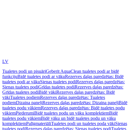
LV
Tualetes podi un pisuāri
Geberit AquaClean tualetes podi ar bidē
funkciju
Bidē tualetes podi ar vāku
Rezerves daļas paredzētas: Bidē
tualetes podi ar vāku
Sienas tualetes podi
Rezerves daļas paredzētas:
Sienas tualetes podi
Grīdas tualetes podi
Rezerves daļas paredzētas:
Grīdas tualetes podi
Bidē vāki
Rezerves daļas paredzētas: Bidē
vāki
Tualetes podiem
Rezerves daļas paredzētas: Tualetes
podiem
Dizaina paneļi
Rezerves daļas paredzētas: Dizaina paneļi
Bidē
tualetes podu vākiem
Rezerves daļas paredzētas: Bidē tualetes podu
vākiem
Piederumi
Bidē tualetes podu un vāku komplektiem
Bidē
tualetes podu vākiem
Bidē vāku un bidē tualetes podu un vāku
komplektiem
Palīgmateriāli
Tualetes podi un tualetes poda vāki
Sienas
tualetes podi
Rezerves daļas paredzētas: Sienas tualetes podi
Tualetes