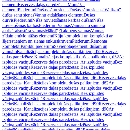
elementi
Rezerves daļas paredzētas: Montāžas
elementi
Piederumi
Dušas sānu sienas
Dušas sānu sienas
“Walk-in”
dušas sānu sienas
Vannu atdalīšanas elementi
Dušas
durvis
Piederumi
Nišas novietošanas kārbas dušām
Nišas
novietošanas kārbas
Piederumi
Vannas
Vannas no sanitārā
akrila
Taisnstūra vannas
Mākslīgā akmens vannas
Vannas
zīdaiņiem
Montāžas elementi
Kāju komplekti un komplekti ar
šķērsstieņiem un sienas enkurskrūvēm
Piederumi
Remonta
komplekti
Papildu piederumi
Savienotājelementi dušām un
vannām
Kanalizācijas komplekti dušas paliktņiem, d52
Rezerves
daļas paredzētas: Kanalizācijas komplekti dušas paliktņiem, d52
Ar
izplūdes vāciņu
Rezerves daļas paredzētas: Ar izplūdes vāciņu
Bez
izplūdes vāciņa
Rezerves daļas paredzētas: Bez izplūdes
vāciņa
Izplūdes vāciņš
Rezerves daļas paredzētas: Izplūdes
vāciņš
Kanalizācijas komplekti dušas paliktņiem, d62
Rezerves daļas
paredzētas: Kanalizācijas komplekti dušas paliktņiem, d62
Ar
izplūdes vāciņu
Rezerves daļas paredzētas: Ar izplūdes vāciņu
Bez
izplūdes vāciņa
Rezerves daļas paredzētas: Bez izplūdes
vāciņa
Izplūdes vāciņš
Rezerves daļas paredzētas: Izplūdes
vāciņš
Kanalizācijas komplekti dušas paliktņiem, d90
Rezerves daļas
paredzētas: Kanalizācijas komplekti dušas paliktņiem, d90
Ar
izplūdes vāciņu
Rezerves daļas paredzētas: Ar izplūdes vāciņu
Bez
izplūdes vāciņa
Rezerves daļas paredzētas: Bez izplūdes
vāciņa
Izplūdes vāciņš
Rezerves daļas paredzētas: Izplūdes
vāciņš
Kanalizācijas komplekti vannām, d52
Rezerves daļas