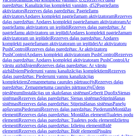
paredzētas: Kanalizācijas komplekti vannām, d52
Pagriežams
aktivizators
Rezerves daļas paredzētas: Pagriežams
aktivizators
Apdares komplekti pagriežamam aktivizatoram
Rezerves
daļas paredzētas: Apdares komplekti pagriežamam aktivizatoram
Ar
pagriežamu aktivizatoru un ieplūdi
Rezerves daļas paredzētas: Ar
pagriežamu aktivizatoru un ieplūdi
Apdares komplekti pagriežamam
aktivizatoram un ieplūdei
Rezerves daļas paredzētas: Apdares
komplekti pagriežamam aktivizatoram un ieplūdei
Ar aktivizatoru
PushControl
Rezerves daļas paredzētas: Ar aktivizatoru
PushControl
Apdares komplekti aktivizatoram PushControl
Rezerves
daļas paredzētas: Apdares komplekti aktivizatoram PushControl
Ar
vārstu aizbāžņiem
Rezerves daļas paredzētas: Ar vārstu
aizbāžņiem
Piederumi vannu kanalizācijas komplektiem
Rezerves
daļas paredzētas: Piederumi vannu kanalizācijas
komplektiem
Zemapmetuma caurules pārtraucējs
Rezerves daļas
paredzētas: Zemapmetuma caurules pārtraucējs
Ūdens
pieslēgumi
Instalācijas un skalošanas sistēmas
Geberit Duofix
Sienas
sistēmas
Rezerves daļas paredzētas: Sienas sistēmas
Stiprināšanas
sistēmas
Rezerves daļas paredzētas: Stiprināšanas sistēmas
Paneļu
apšuvums
Piederumi
Rezerves daļas paredzētas: Piederumi
Montāžas
elementi
Rezerves daļas paredzētas: Montāžas elementi
Tualetes podu
elementi
Rezerves daļas paredzētas: Tualetes podu elementi
Izlietņu
elementi
Rezerves daļas paredzētas: Izlietņu elementi
Bidē
elementi
Rezerves daļas paredzētas: Bidē elementi
Pisuāru