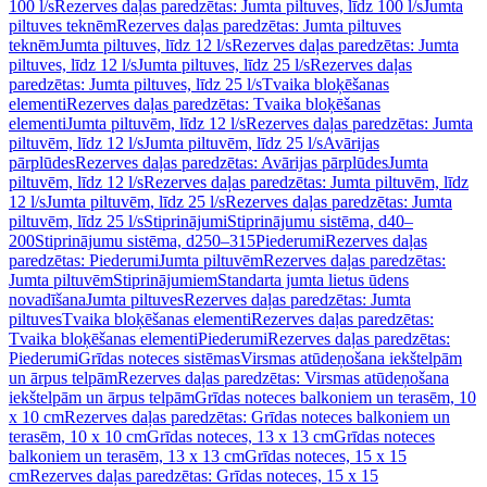
100 l/s
Rezerves daļas paredzētas: Jumta piltuves, līdz 100 l/s
Jumta
piltuves teknēm
Rezerves daļas paredzētas: Jumta piltuves
teknēm
Jumta piltuves, līdz 12 l/s
Rezerves daļas paredzētas: Jumta
piltuves, līdz 12 l/s
Jumta piltuves, līdz 25 l/s
Rezerves daļas
paredzētas: Jumta piltuves, līdz 25 l/s
Tvaika bloķēšanas
elementi
Rezerves daļas paredzētas: Tvaika bloķēšanas
elementi
Jumta piltuvēm, līdz 12 l/s
Rezerves daļas paredzētas: Jumta
piltuvēm, līdz 12 l/s
Jumta piltuvēm, līdz 25 l/s
Avārijas
pārplūdes
Rezerves daļas paredzētas: Avārijas pārplūdes
Jumta
piltuvēm, līdz 12 l/s
Rezerves daļas paredzētas: Jumta piltuvēm, līdz
12 l/s
Jumta piltuvēm, līdz 25 l/s
Rezerves daļas paredzētas: Jumta
piltuvēm, līdz 25 l/s
Stiprinājumi
Stiprinājumu sistēma, d40–
200
Stiprinājumu sistēma, d250–315
Piederumi
Rezerves daļas
paredzētas: Piederumi
Jumta piltuvēm
Rezerves daļas paredzētas:
Jumta piltuvēm
Stiprinājumiem
Standarta jumta lietus ūdens
novadīšana
Jumta piltuves
Rezerves daļas paredzētas: Jumta
piltuves
Tvaika bloķēšanas elementi
Rezerves daļas paredzētas:
Tvaika bloķēšanas elementi
Piederumi
Rezerves daļas paredzētas:
Piederumi
Grīdas noteces sistēmas
Virsmas atūdeņošana iekštelpām
un ārpus telpām
Rezerves daļas paredzētas: Virsmas atūdeņošana
iekštelpām un ārpus telpām
Grīdas noteces balkoniem un terasēm, 10
x 10 cm
Rezerves daļas paredzētas: Grīdas noteces balkoniem un
terasēm, 10 x 10 cm
Grīdas noteces, 13 x 13 cm
Grīdas noteces
balkoniem un terasēm, 13 x 13 cm
Grīdas noteces, 15 x 15
cm
Rezerves daļas paredzētas: Grīdas noteces, 15 x 15