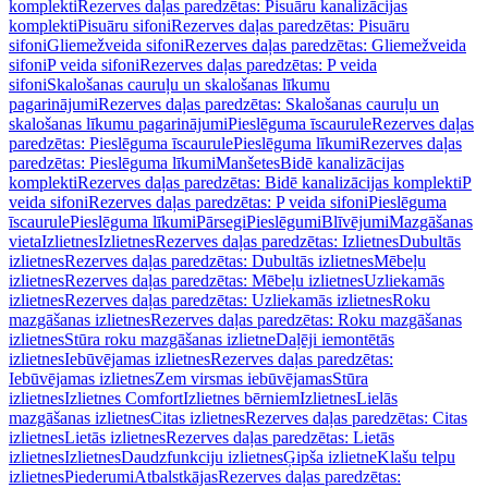
komplekti
Rezerves daļas paredzētas: Pisuāru kanalizācijas
komplekti
Pisuāru sifoni
Rezerves daļas paredzētas: Pisuāru
sifoni
Gliemežveida sifoni
Rezerves daļas paredzētas: Gliemežveida
sifoni
P veida sifoni
Rezerves daļas paredzētas: P veida
sifoni
Skalošanas cauruļu un skalošanas līkumu
pagarinājumi
Rezerves daļas paredzētas: Skalošanas cauruļu un
skalošanas līkumu pagarinājumi
Pieslēguma īscaurule
Rezerves daļas
paredzētas: Pieslēguma īscaurule
Pieslēguma līkumi
Rezerves daļas
paredzētas: Pieslēguma līkumi
Manšetes
Bidē kanalizācijas
komplekti
Rezerves daļas paredzētas: Bidē kanalizācijas komplekti
P
veida sifoni
Rezerves daļas paredzētas: P veida sifoni
Pieslēguma
īscaurule
Pieslēguma līkumi
Pārsegi
Pieslēgumi
Blīvējumi
Mazgāšanas
vieta
Izlietnes
Izlietnes
Rezerves daļas paredzētas: Izlietnes
Dubultās
izlietnes
Rezerves daļas paredzētas: Dubultās izlietnes
Mēbeļu
izlietnes
Rezerves daļas paredzētas: Mēbeļu izlietnes
Uzliekamās
izlietnes
Rezerves daļas paredzētas: Uzliekamās izlietnes
Roku
mazgāšanas izlietnes
Rezerves daļas paredzētas: Roku mazgāšanas
izlietnes
Stūra roku mazgāšanas izlietne
Daļēji iemontētās
izlietnes
Iebūvējamas izlietnes
Rezerves daļas paredzētas:
Iebūvējamas izlietnes
Zem virsmas iebūvējamas
Stūra
izlietnes
Izlietnes Comfort
Izlietnes bērniem
Izlietnes
Lielās
mazgāšanas izlietnes
Citas izlietnes
Rezerves daļas paredzētas: Citas
izlietnes
Lietās izlietnes
Rezerves daļas paredzētas: Lietās
izlietnes
Izlietnes
Daudzfunkciju izlietnes
Ģipša izlietne
Klašu telpu
izlietnes
Piederumi
Atbalstkājas
Rezerves daļas paredzētas: