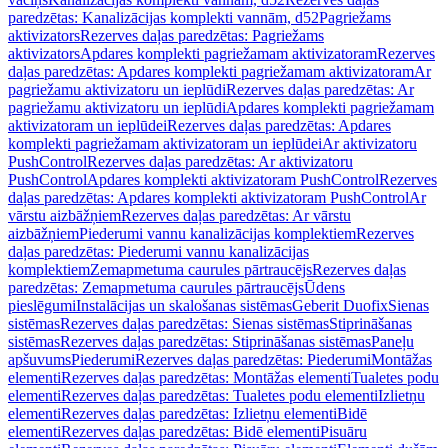
paredzētas: Kanalizācijas komplekti vannām, d52
Pagriežams
aktivizators
Rezerves daļas paredzētas: Pagriežams
aktivizators
Apdares komplekti pagriežamam aktivizatoram
Rezerves
daļas paredzētas: Apdares komplekti pagriežamam aktivizatoram
Ar
pagriežamu aktivizatoru un ieplūdi
Rezerves daļas paredzētas: Ar
pagriežamu aktivizatoru un ieplūdi
Apdares komplekti pagriežamam
aktivizatoram un ieplūdei
Rezerves daļas paredzētas: Apdares
komplekti pagriežamam aktivizatoram un ieplūdei
Ar aktivizatoru
PushControl
Rezerves daļas paredzētas: Ar aktivizatoru
PushControl
Apdares komplekti aktivizatoram PushControl
Rezerves
daļas paredzētas: Apdares komplekti aktivizatoram PushControl
Ar
vārstu aizbāžņiem
Rezerves daļas paredzētas: Ar vārstu
aizbāžņiem
Piederumi vannu kanalizācijas komplektiem
Rezerves
daļas paredzētas: Piederumi vannu kanalizācijas
komplektiem
Zemapmetuma caurules pārtraucējs
Rezerves daļas
paredzētas: Zemapmetuma caurules pārtraucējs
Ūdens
pieslēgumi
Instalācijas un skalošanas sistēmas
Geberit Duofix
Sienas
sistēmas
Rezerves daļas paredzētas: Sienas sistēmas
Stiprināšanas
sistēmas
Rezerves daļas paredzētas: Stiprināšanas sistēmas
Paneļu
apšuvums
Piederumi
Rezerves daļas paredzētas: Piederumi
Montāžas
elementi
Rezerves daļas paredzētas: Montāžas elementi
Tualetes podu
elementi
Rezerves daļas paredzētas: Tualetes podu elementi
Izlietņu
elementi
Rezerves daļas paredzētas: Izlietņu elementi
Bidē
elementi
Rezerves daļas paredzētas: Bidē elementi
Pisuāru