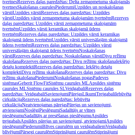
tvertnes
Rezerves daļas paredzētas: Delta zemapmetuma skalojamās
tvertnes
Skalošanas caurules
Piederumi
Uzpildes un noskalošanas
vārsti
Uzpildes vārsti
Rezerves daļas paredzētas: Uzpildes
vārsti
Uzpildes vārsti zemapmetuma skalojamām tvertnēm
Rezerves
daļas paredzētas: Uzpildes vārsti zemapmetuma skalojamām
tvertnēm
Uzpildes vārsti keramikas skalojamā ūdens
tvertnēm
Rezerves daļas paredzētas: Uzpildes vārsti keramikas
skalojamā ūdens tvertnēm
Uzpildes vārsti universālajām skalojamā
ūdens tvertnēm
Rezerves daļas paredzētas: Uzpildes vārsti
universālajām skalojamā ūdens tvertnēm
Noskalošanas
vārsti
Rezerves daļas paredzētas: Noskalošanas vārsti
Divu režīmu
skalošana
Rezerves daļas paredzētas: Divu režīmu skalošana
Iekšējo
detaļu komplekti
Rezerves daļas paredzētas: Iekšējo detaļu
komplekti
Divu režīmu skalošana
Rezerves daļas paredzētas: Divu
režīmu skalošana
Piederumi
Noskalošanas pogas
Padeves
sistēmas
Geberit FlowFit
Sistēmu caurules ML
Apsildes sistēmu
caurules ML
Sistēmu caurules SL
Veidgabali
Rezerves daļas
paredzētas: Veidgabali
Savienojumi
Pārejas
Līkumi
Trejgabali
Iebūvēta
cirkulācija
Rezerves daļas paredzētas: Iebūvēta
cirkulācija
Neatvienojamas pārejas
Pārejas un savienojumi,
atvienojami
Noslēgi
Pieslēgumi
Sadalītājs ar vītnes
pieslēgumu
Sadalītājs ar presēšanas pieslēgumu
Apsildes
trejgabals
Apsildes pārejas un savienojumi, atvienojami
Apsildes
pieslēgumi
Piederumi
Blīves caurulēm un veidgabaliem
Veidgabalu
blīvējumi
Pārsegi caurulēm
Stiprinājumi caurulēm
Stiprinājumi