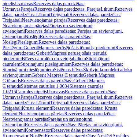
nipelis
Uzmavas
Rezerves daļas paredzētas:
Uzmavas
Pārejas
Rezerves daļas paredzētas: Pārejas
Līkumi
Rezerves
daļas paredzētas: Līkumi
Trejgabali
Rezerves daļas paredzētas:
Trejgabali
Neatvienojamas pārejas
Rezerves daļas paredzētas:
Neatvienojamas pārejas
Pārejas un savienojumi,
atvienojami
Rezerves daļas paredzētas: Pārejas un savienojumi,
atvienojami
Noslēgi
Rezerves daļas paredzētas:
Noslēgi
Pieslēgumi
Rezerves daļas paredzētas:
Pieslēgumi
GeberitMapress nerūsējošais tērauds, piederumi
Rezerves
daļas paredzētas: GeberitMapress nerūsējošais tērauds,
piederumi
Blīves caurulēm un veidgabaliem
Stiprinājumi
caurulēm
Stiprinājumi pieslēgumiem
Rezerves daļas paredzētas:
Stiprinājumi pieslēgumiem
Sistēmas blīves
Skrūvju komplekti atloku
savienojumiem
Geberit Mapress C tērauds
Geberit Mapress
C tērauds
Rezerves daļas paredzētas: Geberit Mapress
C tērauds
Sistēmas caurules 1.0034
Sistēmas caurules
1.0215
Caurules nipelis
Uzmavas
Rezerves daļas paredzētas:
Uzmavas
Pārejas
Rezerves daļas paredzētas: Pārejas
Līkumi
Rezerves
daļas paredzētas: Līkumi
Trejgabali
Rezerves daļas paredzētas:
Trejgabali
Krusta elementi
Rezerves daļas paredzētas: Krusta
elementi
Neatvienojamas pārejas
Rezerves daļas paredzētas:
Neatvienojamas pārejas
Pārejas un savienojumi,
atvienojami
Rezerves daļas paredzētas: Pārejas un savienojumi,
atvienojami
Kompensatori
Rezerves daļas paredzētas:
Kompensatori
Noslēgi
Rezerves daļas paredzētas: Noslēgi
Apsildes