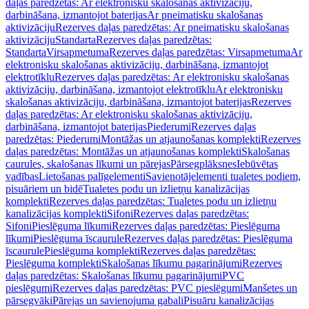
daļas paredzētas: Ar elektronisku skalošanas aktivizāciju,
darbināšana, izmantojot baterijas
Ar pneimatisku skalošanas
aktivizāciju
Rezerves daļas paredzētas: Ar pneimatisku skalošanas
aktivizāciju
Standarta
Rezerves daļas paredzētas:
Standarta
Virsapmetuma
Rezerves daļas paredzētas: Virsapmetuma
Ar
elektronisku skalošanas aktivizāciju, darbināšana, izmantojot
elektrotīklu
Rezerves daļas paredzētas: Ar elektronisku skalošanas
aktivizāciju, darbināšana, izmantojot elektrotīklu
Ar elektronisku
skalošanas aktivizāciju, darbināšana, izmantojot baterijas
Rezerves
daļas paredzētas: Ar elektronisku skalošanas aktivizāciju,
darbināšana, izmantojot baterijas
Piederumi
Rezerves daļas
paredzētas: Piederumi
Montāžas un atjaunošanas komplekti
Rezerves
daļas paredzētas: Montāžas un atjaunošanas komplekti
Skalošanas
caurules, skalošanas līkumi un pārejas
Pārsegplāksnes
Iebūvētas
vadības
Lietošanas palīgelementi
Savienotājelementi tualetes podiem,
pisuāriem un bidē
Tualetes podu un izlietņu kanalizācijas
komplekti
Rezerves daļas paredzētas: Tualetes podu un izlietņu
kanalizācijas komplekti
Sifoni
Rezerves daļas paredzētas:
Sifoni
Pieslēguma līkumi
Rezerves daļas paredzētas: Pieslēguma
līkumi
Pieslēguma īscaurule
Rezerves daļas paredzētas: Pieslēguma
īscaurule
Pieslēguma komplekti
Rezerves daļas paredzētas:
Pieslēguma komplekti
Skalošanas līkumu pagarinājumi
Rezerves
daļas paredzētas: Skalošanas līkumu pagarinājumi
PVC
pieslēgumi
Rezerves daļas paredzētas: PVC pieslēgumi
Manšetes un
pārsegvāki
Pārejas un savienojuma gabali
Pisuāru kanalizācijas