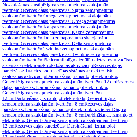
Noskalošanas taustiņi
Sigma zemapmetuma skalojamām
tvertnēm
Rezerves daļas paredzētas: Sigma zemapmetuma
skalojamām tvertnēm
Omega zemapmetuma skalojamām
tvertnēm
Rezerves daļas paredzētas: Omega zemapmetuma
skalojamām tvertnēm
Kappa zemapmetuma skalojamām
tvertnēm
Rezerves daļas paredzētas: Kappa zemapmetuma
skalojamām tvertnēm
Delta zemapmetuma skalojamām
tvertnēm
Rezerves daļas paredzētas: Delta zemapmetuma
skalojamām tvertnēm
Twinline zemapmetuma skalojamām
tvertnēm
Rezerves daļas paredzētas: Twinline zemapmetuma
skalojamām tvertnēm
Piederumi
Palīgmateriāli
Tualetes podu vadības
sistēmas ar elektronisku skalošanas aktivizāciju
Rezerves daļas
paredzētas: Tualetes podu vadības sistēmas ar elektronisku
skalošanas aktivizāciju
Darbināšanai, izmantojot elektrotīklu,
Geberit Sigma zemapmetuma skalojamām tvertnēm, 12 cm
Rezerves
daļas paredzētas: Darbināšanai, izmantojot elektrotīklu,
Geberit Sigma zemapmetuma skalojamām tvertnēm,
12 cm
Darbināšanai, izmantojot elektrotīklu, Geberit Sigma
zemapmetuma skalojamām tvertnēm, 8 cm
Rezerves daļas
paredzētas: Darbināšanai, izmantojot elektrotīklu, Geberit Sigma
zemapmetuma skalojamām tvertnēm, 8 cm
Darbināšanai, izmantojot
elektrotīklu, Geberit Omega zemapmetuma skalojamām tvertnēm,
12 cm
Rezerves daļas paredzētas: Darbināšanai, izmantojot
elektrotīklu, Geberit Omega zemapmetuma skalojamām tvertnēm,
12 cm
Darbināšanai, izmantojot baterijas, Geberit Sigma