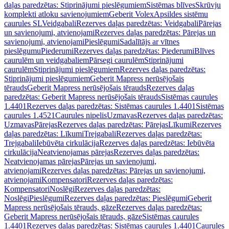
daļas paredzētas: Stiprinājumi pieslēgumiem
Sistēmas blīves
Skrūvju
komplekti atloku savienojumiem
Geberit Volex
Apsildes sistēmu
caurules SL
Veidgabali
Rezerves daļas paredzētas: Veidgabali
Pārejas
un savienojumi, atvienojami
Rezerves daļas paredzētas: Pārejas un
savienojumi, atvienojami
Pieslēgumi
Sadalītājs ar vītnes
pieslēgumu
Piederumi
Rezerves daļas paredzētas: Piederumi
Blīves
caurulēm un veidgabaliem
Pārsegi caurulēm
Stiprinājumi
caurulēm
Stiprinājumi pieslēgumiem
Rezerves daļas paredzētas:
Stiprinājumi pieslēgumiem
Geberit Mapress nerūsējošais
tērauds
Geberit Mapress nerūsējošais tērauds
Rezerves daļas
paredzētas: Geberit Mapress nerūsējošais tērauds
Sistēmas caurules
1.4401
Rezerves daļas paredzētas: Sistēmas caurules 1.4401
Sistēmas
caurules 1.4521
Caurules nipelis
Uzmavas
Rezerves daļas paredzētas:
Uzmavas
Pārejas
Rezerves daļas paredzētas: Pārejas
Līkumi
Rezerves
daļas paredzētas: Līkumi
Trejgabali
Rezerves daļas paredzētas:
Trejgabali
Iebūvēta cirkulācija
Rezerves daļas paredzētas: Iebūvēta
cirkulācija
Neatvienojamas pārejas
Rezerves daļas paredzētas:
Neatvienojamas pārejas
Pārejas un savienojumi,
atvienojami
Rezerves daļas paredzētas: Pārejas un savienojumi,
atvienojami
Kompensatori
Rezerves daļas paredzētas:
Kompensatori
Noslēgi
Rezerves daļas paredzētas:
Noslēgi
Pieslēgumi
Rezerves daļas paredzētas: Pieslēgumi
Geberit
Mapress nerūsējošais tērauds, gāze
Rezerves daļas paredzētas:
Geberit Mapress nerūsējošais tērauds, gāze
Sistēmas caurules
1.4401
Rezerves daļas paredzētas: Sistēmas caurules 1.4401
Caurules