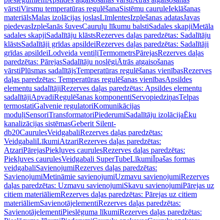
vārsti
Virsmu temperatūras regulēšana
Sistēmu caurule
Ieklāšanas
materiāls
Malas izolācijas joslas
Līmlentes
Izplešanas adatas
Javas
piedevas
Izplešanās šuves
Cauruļu līkumu balsti
Sadales skapji
Metāla
sadales skapji
Sadalītāju klāsts
Rezerves daļas paredzētas: Sadalītāju
klāsts
Sadalītāji grīdas apsildei
Rezerves daļas paredzētas: Sadalītāji
grīdas apsildei
Lodveida ventiļi
Termometrs
Pārejas
Rezerves daļas
paredzētas: Pārejas
Sadalītāju noslēgi
Ātrās atgaisošanas
vārsti
Plūsmas sadalītājs
Temperatūras regulēšanas vienības
Rezerves
daļas paredzētas: Temperatūras regulēšanas vienības
Apsildes
elementu sadalītāji
Rezerves daļas paredzētas: Apsildes elementu
sadalītāji
Apvadi
Regulēšanas komponenti
Servopiedziņas
Telpas
termostati
Galvenie regulatori
Komunikācijas
moduļi
Sensori
Transformatori
Piederumi
Sadalītāju izolācija
Ēku
kanalizācijas sistēmas
Geberit Silent-
db20
Caurules
Veidgabali
Rezerves daļas paredzētas:
Veidgabali
Līkumi
Atzari
Rezerves daļas paredzētas:
Atzari
Pārejas
Piekļuves caurules
Rezerves daļas paredzētas:
Piekļuves caurules
Veidgabali SuperTube
Līkumi
Īpašas formas
veidgabali
Savienojumi
Rezerves daļas paredzētas:
Savienojumi
Metināmie savienojumi
Uzmavu savienojumi
Rezerves
daļas paredzētas: Uzmavu savienojumi
Skavu savienojumi
Pārejas uz
citiem materiāliem
Rezerves daļas paredzētas: Pārejas uz citiem
materiāliem
Savienotājelementi
Rezerves daļas paredzētas:
Savienotājelementi
Pieslēguma līkumi
Rezerves daļas paredzētas: