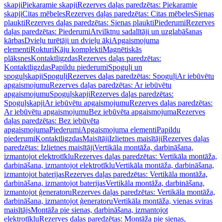
skapji
Piekaramie skapji
Rezerves daļas paredzētas: Piekaramie
skapji
Citas mēbeles
Rezerves daļas paredzētas: Citas mēbeles
Sienas
plaukti
Rezerves daļas paredzētas: Sienas plaukti
Piederumi
Rezerves
daļas paredzētas: Piederumi
Atvilktņu sadalītāji un uzglabāšanas
kārbas
Dvieļu turētāji un dvieļu āķi
Apgaismojuma
elementi
Rokturi
Kāju komplekti
Magnētiskās
plāksnes
Kontaktligzdas
Rezerves daļas paredzētas:
Kontaktligzdas
Papildu piederumi
Spoguļi un
spoguļskapji
Spoguļi
Rezerves daļas paredzētas: Spoguļi
Ar iebūvētu
apgaismojumu
Rezerves daļas paredzētas: Ar iebūvētu
apgaismojumu
Spoguļskapji
Rezerves daļas paredzētas:
Spoguļskapji
Ar iebūvētu apgaismojumu
Rezerves daļas paredzētas:
Ar iebūvētu apgaismojumu
Bez iebūvēta apgaismojuma
Rezerves
daļas paredzētas: Bez iebūvēta
apgaismojuma
Piederumi
Apgaismojuma elementi
Papildu
piederumi
Kontaktligzdas
Maisītāji
Izlietnes maisītāji
Rezerves daļas
paredzētas: Izlietnes maisītāji
Vertikāla montāža, darbināšana,
izmantojot elektrotīklu
Rezerves daļas paredzētas: Vertikāla montāža,
darbināšana, izmantojot elektrotīklu
Vertikāla montāža, darbināšana,
izmantojot baterijas
Rezerves daļas paredzētas: Vertikāla montāža,
darbināšana, izmantojot baterijas
Vertikāla montāža, darbināšana,
izmantojot ģeneratoru
Rezerves daļas paredzētas: Vertikāla montāža,
darbināšana, izmantojot ģeneratoru
Vertikāla montāža, vienas sviras
maisītājs
Montāža pie sienas, darbināšana, izmantojot
elektrotīklu
Rezerves daļas paredzētas: Montāža pie sienas,