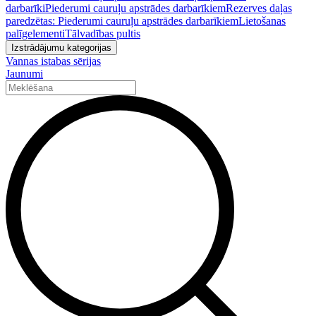
darbarīki
Piederumi cauruļu apstrādes darbarīkiem
Rezerves daļas
paredzētas: Piederumi cauruļu apstrādes darbarīkiem
Lietošanas
palīgelementi
Tālvadības pultis
Izstrādājumu kategorijas
Vannas istabas sērijas
Jaunumi