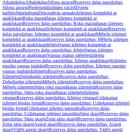
Atbalstkājas
Atbalstkājas
Sifona aizsegi
Rezerves daļas paredzētas:
Sifona aizsegi
Piederumi
Izplūdes vāciņš
Dvieļu
turētājs
Stiprinājumi
Dekoratīvās apmales
Izlietnes komplekti ar
apakšskapi
Roku mazgāšanas izlietnes komplekti ar
apakšskapi
Rezerves daļas paredzētas: Roku mazgāšanas izlietnes
komplekti ar apakšskapi
Izlietnes komplekti ar apakšskapi
Rezerves
daļas paredzētas: Izlietnes komplekti ar apakšskapi
Mēbeļu izlietnes
komplekti ar apakšskapi
Rezerves daļas paredzētas: Mēbeļu izlietnes
komplekti ar apakšskapi
Iebūvējamas izlietnes komplekti ar
apakšskapi
Rezerves daļas paredzētas: Iebūvējamas izlietnes
komplekti ar apakšskapi
Vannas istabas mēbeles
Izlietņu
apakšskapji
Rezerves daļas paredzētas: Izlietņu apakšskapji
Izlietnes
mazām vannas istabām
Rezerves daļas paredzētas: Izlietnes mazām
vannas istabām
Izlietnēm
Rezerves daļas paredzētas:
Izlietnēm
Dubultajām izlietnēm
Rezerves daļas paredzētas:
Dubultajām izlietnēm
Mēbeļu izlietnēm
Rezerves daļas paredzētas:
Mēbeļu izlietnēm
Stūra roku mazgāšanas izlietnēm
Rezerves daļas
paredzētas: Stūra roku mazgāšanas izlietnēm
Izlietņu
virsmas
Rezerves daļas paredzētas: Izlietņu virsmas
Uzliekamai
izlietnei bļodas formā
Rezerves daļas paredzētas: Uzliekamai izlietnei
bļodas formā
Uzliekamai izlietnei taisnstūra
Rezerves daļas
paredzētas: Uzliekamai izlietnei taisnstūra
Sānu skapji
Rezerves daļas
paredzētas: Sānu skapji
Zemi sānu skapji
Rezerves daļas paredzētas:
Zemi sānu skapji
Augsti skapji
Rezerves daļas paredzētas: Augsti
skapji
Vidēji augsti skapji
Rezerves daļas paredzētas: Vidēji augsti