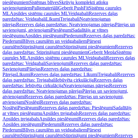
pieslēgumiem
Sistēmas blīves
Skrūvju komplekti atloku
savienojumiem
Palīgmateriāli
Geberit PushFit
Sistēmu caurules
ML
Apsildes sistēmu caurules ML
Veidgabali
Rezerves daļas
paredzētas: Veidgabali
Līkumi
Trejgabali
Neatvienojamas
pārejas
Rezerves daļas paredzētas: Neatvienojamas pārejas
Pārejas un
savienojumi, atvienojami
Pieslēgumi
Sadalītājs ar vītnes
pieslēgumu
Apsildes pieslēgumi
Piederumi
Rezerves daļas paredzētas:
Piederumi
Blīves caurulēm un veidgabaliem
Pārsegi
caurulēm
Stiprinājumi caurulēm
Stiprinājumi pieslēgumiem
Rezerves
daļas paredzētas: Stiprinājumi pieslēgumiem
Geberit Mepla
Sistēmu
caurules ML
Apsildes sistēmu caurules ML
Veidgabali
Rezerves daļas
paredzētas: Veidgabali
Savienojumi
Rezerves daļas paredzētas:
Savienojumi
Pārejas
Rezerves daļas paredzētas:
Pārejas
Līkumi
Rezerves daļas paredzētas: Līkumi
Trejgabali
Rezerves
daļas paredzētas: Trejgabali
Iebūvēta cirkulācija
Rezerves daļas
paredzētas: Iebūvēta cirkulācija
Neatvienojamas pārejas
Rezerves
daļas paredzētas: Neatvienojamas pārejas
Pārejas un savienojumi,
atvienojami
Rezerves daļas paredzētas: Pārejas un savienojumi,
atvienojami
Noslēgi
Rezerves daļas paredzētas:
Noslēgi
Pieslēgumi
Rezerves daļas paredzētas: Pieslēgumi
Sadalītājs
ar vītnes pieslēgumu
Apsildes trejgabals
Rezerves daļas paredzētas:
Apsildes trejgabals
Apsildes pieslēgumi
Rezerves daļas paredzētas:
Apsildes pieslēgumi
Piederumi
Rezerves daļas paredzētas:
Piederumi
Blīves caurulēm un veidgabaliem
Pārsegi
caurulēm
Stiprinājumi caurulēm
Stiprinājumi pieslēgumiem
Rezerves