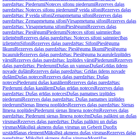
paredzētas: Piederumi
Noteces sifonu piederumi
Rezerves daļas
paredzētas: Noteces sifonu piederumi
P veida sifoni
Rezerves daļas
paredzētas: P veida sifoni
Zemapmetuma sifoni
Rezerves daļas
paredzētas: Zemapmetuma sifoni
Virsapmetuma sifoni
Rezerves daļas
paredzētas: Virsapmetuma sifoni
Pieslēgumi
Rezerves daļas
paredzētas: Pieslēgumi
Piederumi
Noteces sifoni saimniecības
izlietnēm
Rezerves daļas paredzētas: Noteces sifoni saimniecības
izlietnēm
Sifoni
Rezerves daļas paredzētas: Sifoni
Pieslēguma
līkumi
Rezerves daļas paredzētas: Pieslēguma līkumi
Pieslēguma
īscaurule
Rezerves daļas paredzētas: Pieslēguma īscaurule
Izplūdes
vārsti
Rezerves daļas paredzētas: Izplūdes vārsti
Piederumi
Rezerves
daļas paredzētas: Piederumi
Dušas un vannas
Dušas
Grīdas ūdens
novade dušām
Rezerves daļas paredzētas: Grīdas ūdens novade
dušām
Dušas noteces
Rezerves daļas paredzētas: Dušas
noteces
Piederumi dušas kanāliem
Rezerves daļas paredzētas:
Piederumi dušas kanāliem
Dušas grīdas noteces
Rezerves daļas
paredzētas: Dušas grīdas noteces
Dušas pamatnes izplūdes
piederumi
Rezerves daļas paredzētas: Dušas pamatnes izplūdes
piederumi
Sienas līmeņa noplūdes
Rezerves daļas paredzētas: Sienas
līmeņa noplūdes
Piederumi sienas līmeņa notecēm
Rezerves daļas
paredzētas: Piederumi sienas līmeņa notecēm
Dušas paliktņi un dušas
virsmas
Rezerves daļas paredzētas: Dušas paliktņi un dušas
virsmas
Mākslīgā akmens dušas virsmas un Geberit Duofix
uzstādīšanas elementi
Mākslīgā akmens dušas virsmas
Rezerves daļas
paredzētas: Mākslīgā akmens dušas virsmas
Montāžas