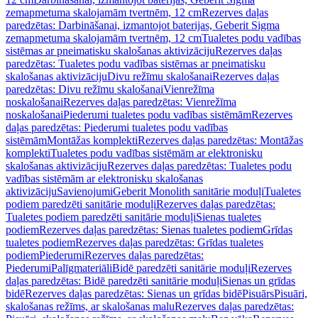
zemapmetuma skalojamām tvertnēm, 12 cm
Rezerves daļas
paredzētas: Darbināšanai, izmantojot baterijas, Geberit Sigma
zemapmetuma skalojamām tvertnēm, 12 cm
Tualetes podu vadības
sistēmas ar pneimatisku skalošanas aktivizāciju
Rezerves daļas
paredzētas: Tualetes podu vadības sistēmas ar pneimatisku
skalošanas aktivizāciju
Divu režīmu skalošanai
Rezerves daļas
paredzētas: Divu režīmu skalošanai
Vienrežīma
noskalošanai
Rezerves daļas paredzētas: Vienrežīma
noskalošanai
Piederumi tualetes podu vadības sistēmām
Rezerves
daļas paredzētas: Piederumi tualetes podu vadības
sistēmām
Montāžas komplekti
Rezerves daļas paredzētas: Montāžas
komplekti
Tualetes podu vadības sistēmām ar elektronisku
skalošanas aktivizāciju
Rezerves daļas paredzētas: Tualetes podu
vadības sistēmām ar elektronisku skalošanas
aktivizāciju
Savienojumi
Geberit Monolith sanitārie moduļi
Tualetes
podiem paredzēti sanitārie moduļi
Rezerves daļas paredzētas:
Tualetes podiem paredzēti sanitārie moduļi
Sienas tualetes
podiem
Rezerves daļas paredzētas: Sienas tualetes podiem
Grīdas
tualetes podiem
Rezerves daļas paredzētas: Grīdas tualetes
podiem
Piederumi
Rezerves daļas paredzētas:
Piederumi
Palīgmateriāli
Bidē paredzēti sanitārie moduļi
Rezerves
daļas paredzētas: Bidē paredzēti sanitārie moduļi
Sienas un grīdas
bidē
Rezerves daļas paredzētas: Sienas un grīdas bidē
Pisuārs
Pisuāri,
skalošanas režīms, ar skalošanas malu
Rezerves daļas paredzētas: