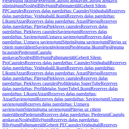
Pieslēguma līkumi
Piederumi
Cauruļu apskavas
Cauruļu apskavu
stiprinājumi
Noslēgi
Blīvējumi
Palīgmateriāli
Geberit Silent-
PP
Caurules
Rezerves daļas paredzētas: Caurules
Veidgabali
Rezerves
daļas paredzētas: Veidgabali
Līkumi
Rezerves daļas paredzētas:
Līkumi
Atzari
Rezerves daļas paredzētas: Atzari
Pārejas
Rezerves
daļas paredzētas: Pārejas
Piekļuves caurules
Rezerves daļas
paredzētas: Piekļuves caurules
Savienojumi
Rezerves daļas
paredzētas: Savienojumi
Uzmavu savienojumi
Rezerves daļas
paredzētas: Uzmavu savienojumi
Stiprinājuma savienojumi
Pārejas uz
citiem materiāliem
Savienotājelementi
Pieslēguma līkumi
Pieslēguma
īscaurule
Piederumi
Cauruļu
apskavas
Noslēgi
Blīvējumi
Palīgmateriāli
Geberit Silent-
Pro
Caurules
Rezerves daļas paredzētas: Caurules
Veidgabali
Rezerves
daļas paredzētas: Veidgabali
Līkumi
Rezerves daļas paredzētas:
Līkumi
Atzari
Rezerves daļas paredzētas: Atzari
Pārejas
Rezerves
daļas paredzētas: Pārejas
Piekļuves caurules
Rezerves daļas
paredzētas: Piekļuves caurules
Profildetaļas SuperTube
Rezerves
daļas paredzētas: Profildetaļas SuperTube
Līkumi
Rezerves daļas
paredzētas: Līkumi
Atzari
Rezerves daļas paredzētas:
Atzari
Savienojumi
Rezerves daļas paredzētas: Savienojumi
Uzmavu
savienojumi
Rezerves daļas paredzētas: Uzmavu
savienojumi
Stiprinājuma savienojumi
Pārejas uz citiem
materiāliem
Piederumi
Rezerves daļas paredzētas: Piederumi
Cauruļu
apskavas
Noslēgi
Blīvējumi
Rezerves daļas paredzētas:
Blīvējumi
Palīgmateriāli
Geberit PE
Caurules
Veidgabali
Rezerves