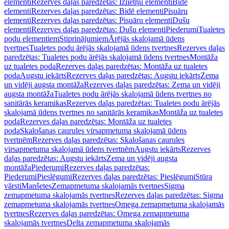
elementi
Rezerves daļas paredzētas: Izlietņu elementi
Bidē
elementi
Rezerves daļas paredzētas: Bidē elementi
Pisuāru
elementi
Rezerves daļas paredzētas: Pisuāru elementi
Dušu
elementi
Rezerves daļas paredzētas: Dušu elementi
Piederumi
Tualetes
podu elementiem
Stiprinājumiem
Ārējās skalojamā ūdens
tvertnes
Tualetes podu ārējās skalojamā ūdens tvertnes
Rezerves daļas
paredzētas: Tualetes podu ārējās skalojamā ūdens tvertnes
Montāža
uz tualetes poda
Rezerves daļas paredzētas: Montāža uz tualetes
poda
Augstu iekārts
Rezerves daļas paredzētas: Augstu iekārts
Zema
un vidēji augsta montāža
Rezerves daļas paredzētas: Zema un vidēji
augsta montāža
Tualetes podu ārējās skalojamā ūdens tvertnes no
sanitārās keramikas
Rezerves daļas paredzētas: Tualetes podu ārējās
skalojamā ūdens tvertnes no sanitārās keramikas
Montāža uz tualetes
poda
Rezerves daļas paredzētas: Montāža uz tualetes
poda
Skalošanas caurules virsapmetuma skalojamā ūdens
tvertnēm
Rezerves daļas paredzētas: Skalošanas caurules
virsapmetuma skalojamā ūdens tvertnēm
Augstu iekārts
Rezerves
daļas paredzētas: Augstu iekārts
Zema un vidēji augsta
montāža
Piederumi
Rezerves daļas paredzētas:
Piederumi
Pieslēgumi
Rezerves daļas paredzētas: Pieslēgumi
Stūra
vārsti
Manšetes
Zemapmetuma skalojamās tvertnes
Sigma
zemapmetuma skalojamās tvertnes
Rezerves daļas paredzētas: Sigma
zemapmetuma skalojamās tvertnes
Omega zemapmetuma skalojamās
tvertnes
Rezerves daļas paredzētas: Omega zemapmetuma
skalojamās tvertnes
Delta zemapmetuma skalojamās