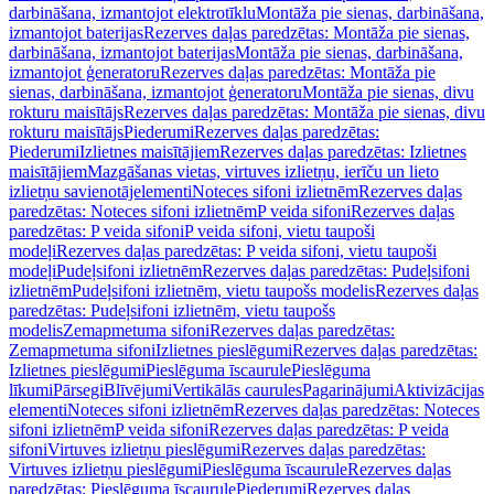
darbināšana, izmantojot elektrotīklu
Montāža pie sienas, darbināšana,
izmantojot baterijas
Rezerves daļas paredzētas: Montāža pie sienas,
darbināšana, izmantojot baterijas
Montāža pie sienas, darbināšana,
izmantojot ģeneratoru
Rezerves daļas paredzētas: Montāža pie
sienas, darbināšana, izmantojot ģeneratoru
Montāža pie sienas, divu
rokturu maisītājs
Rezerves daļas paredzētas: Montāža pie sienas, divu
rokturu maisītājs
Piederumi
Rezerves daļas paredzētas:
Piederumi
Izlietnes maisītājiem
Rezerves daļas paredzētas: Izlietnes
maisītājiem
Mazgāšanas vietas, virtuves izlietņu, ierīču un lieto
izlietņu savienotājelementi
Noteces sifoni izlietnēm
Rezerves daļas
paredzētas: Noteces sifoni izlietnēm
P veida sifoni
Rezerves daļas
paredzētas: P veida sifoni
P veida sifoni, vietu taupoši
modeļi
Rezerves daļas paredzētas: P veida sifoni, vietu taupoši
modeļi
Pudeļsifoni izlietnēm
Rezerves daļas paredzētas: Pudeļsifoni
izlietnēm
Pudeļsifoni izlietnēm, vietu taupošs modelis
Rezerves daļas
paredzētas: Pudeļsifoni izlietnēm, vietu taupošs
modelis
Zemapmetuma sifoni
Rezerves daļas paredzētas:
Zemapmetuma sifoni
Izlietnes pieslēgumi
Rezerves daļas paredzētas:
Izlietnes pieslēgumi
Pieslēguma īscaurule
Pieslēguma
līkumi
Pārsegi
Blīvējumi
Vertikālās caurules
Pagarinājumi
Aktivizācijas
elementi
Noteces sifoni izlietnēm
Rezerves daļas paredzētas: Noteces
sifoni izlietnēm
P veida sifoni
Rezerves daļas paredzētas: P veida
sifoni
Virtuves izlietņu pieslēgumi
Rezerves daļas paredzētas:
Virtuves izlietņu pieslēgumi
Pieslēguma īscaurule
Rezerves daļas
paredzētas: Pieslēguma īscaurule
Piederumi
Rezerves daļas