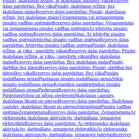
Pisuāri, skalošanas režīms, ar skalošanas malu
Bez vāka
Rezerves
daļas paredzētas: Bez vāka
Pisuāri, skalošanas režīms, bez
skalošanas malas
Rezerves daļas paredzētas: Pisuāri, skalošanas
režīms, bez skalošanas malas
Virsapmetuma vai zemapmetuma
pisuāru vadības sistēmām
Rezerves daļas paredzētas: Virsapmetuma
vai zemapmetuma pisuāru vadības sistēmām
Ar iebūvētu pisuāru
vadības sistēmu
Rezerves daļas paredzētas: Ar iebūvētu pisuāru
vadības sistēmu
Iebūvētai pisuāru vadības sistēmai
Rezerves daļas
paredzētas: Iebūvētai pisuāru vadības sistēmai
Pisuāri, skalošanas
režīms, ar vāku / paredzēts vākam
Rezerves daļas paredzētas: Pisuāri,
skalošanas režīms, ar vāku / paredzēts vākam
Bez skalošanas
malas
Rezerves daļas paredzētas: Bez skalošanas malas
Pisuāri,
darbībai bez ūdens
Rezerves daļas paredzētas: Pisuāri, darbībai bez
ūdens
Bez vāka
Rezerves daļas paredzētas: Bez vāka
Pisuāru
nodalīšanas sienas
Plastmasas pisuāru nodalīšanas sienas
Stikla
pisuāru nodalīšanas sienas
Keramikas sanitārtehnikas pisuāru
nodalīšanas sienas
Piederumi
Rezerves daļas paredzētas:
Piederumi
Sifoni un sifonu piederumi
Skalošanas caurules,
skalošanas līkumi un pārejas
Rezerves daļas paredzētas: Skalošanas
caurules, skalošanas līkumi un pārejas
Stiprinājumi
Pisuāru vadības
sistēmas
Zemapmetuma
Rezerves daļas paredzētas: Zemapmetuma
Ar
elektronisku skalošanas aktivizāciju, darbināšana, izmantojot
elektrotīklu
Rezerves daļas paredzētas: Ar elektronisku skalošanas
aktivizāciju, darbināšana, izmantojot elektrotīklu
Ar elektronisku
skalošanas aktivizāciju, darbināšana, izmantojot baterijas
Rezerves