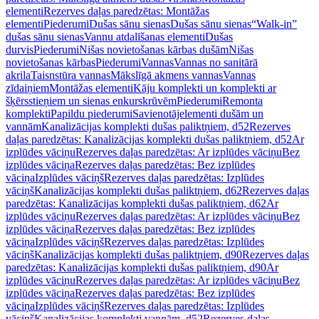
elementi
Rezerves daļas paredzētas: Montāžas
elementi
Piederumi
Dušas sānu sienas
Dušas sānu sienas
“Walk-in”
dušas sānu sienas
Vannu atdalīšanas elementi
Dušas
durvis
Piederumi
Nišas novietošanas kārbas dušām
Nišas
novietošanas kārbas
Piederumi
Vannas
Vannas no sanitārā
akrila
Taisnstūra vannas
Mākslīgā akmens vannas
Vannas
zīdaiņiem
Montāžas elementi
Kāju komplekti un komplekti ar
šķērsstieņiem un sienas enkurskrūvēm
Piederumi
Remonta
komplekti
Papildu piederumi
Savienotājelementi dušām un
vannām
Kanalizācijas komplekti dušas paliktņiem, d52
Rezerves
daļas paredzētas: Kanalizācijas komplekti dušas paliktņiem, d52
Ar
izplūdes vāciņu
Rezerves daļas paredzētas: Ar izplūdes vāciņu
Bez
izplūdes vāciņa
Rezerves daļas paredzētas: Bez izplūdes
vāciņa
Izplūdes vāciņš
Rezerves daļas paredzētas: Izplūdes
vāciņš
Kanalizācijas komplekti dušas paliktņiem, d62
Rezerves daļas
paredzētas: Kanalizācijas komplekti dušas paliktņiem, d62
Ar
izplūdes vāciņu
Rezerves daļas paredzētas: Ar izplūdes vāciņu
Bez
izplūdes vāciņa
Rezerves daļas paredzētas: Bez izplūdes
vāciņa
Izplūdes vāciņš
Rezerves daļas paredzētas: Izplūdes
vāciņš
Kanalizācijas komplekti dušas paliktņiem, d90
Rezerves daļas
paredzētas: Kanalizācijas komplekti dušas paliktņiem, d90
Ar
izplūdes vāciņu
Rezerves daļas paredzētas: Ar izplūdes vāciņu
Bez
izplūdes vāciņa
Rezerves daļas paredzētas: Bez izplūdes
vāciņa
Izplūdes vāciņš
Rezerves daļas paredzētas: Izplūdes
vāciņš
Kanalizācijas komplekti vannām, d52
Rezerves daļas