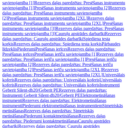
savienojamība [1]
Rezerves daļas paredzētas: Presēšanas instrumentu
savienojamība [1]
Presēšanas instrumentu savienojamība [2]
Rezerves
daļas paredzētas: Presēšanas instrumentu savienojamība
[2]
Presēšanas instrumentu savietojamība [2XL]
Rezerves daļas
paredzētas: Presēšanas instrumentu savietojamība [2XL]
Presēšanas
instrumentu savietojamība [3]
Rezerves daļas paredzētas: Presēšanas
instrumentu savietojamība [3]
Cauruļu apstrādes darbarīki
Rezerves
daļas paredzētas: Cauruļu apstrādes darbarīki
Spiediena testa
korķis
Rezerves daļas paredzētas: Spiediena testa korķis
Pārbaudes
līdzeklis
Piederumi
Presēšanas ierīces
Rezerves daļas paredzētas:
Presēšanas ierīces
Presēšanas ierīču savietojamība [1]
Rezerves daļas
paredzētas: Presēšanas ierīču savietojamība [1]
Presēšanas ierīču
savietojamība [2]
Rezerves daļas paredzētas: Presēšanas ierīču
savietojamība [2]
Presēšanas ierīču savietojamība [2XL]
Rezerves
daļas paredzētas: Presēšanas ierīču savietojamība [2XL]
Universālais
koferis
Rezerves daļas paredzētas: Universālais koferis
Universālais
koferis
Rezerves daļas paredzētas: Universālais koferis
Instrumenti
Geberit Silent-db20/Geberit PE
Rezerves daļas paredzētas:
Instrumenti Geberit Silent-db20/Geberit PE
Elektrometināšanas
instrumenti
Rezerves daļas paredzētas: Elektrometināšanas
instrumenti
Piederumi elektrometināšanas instrumentiem
Simetriskās
metināšanas
Rezerves daļas paredzētas: Simetriskās
metināšanas
Piederumi kontaktmetināšanas
Rezerves daļas
paredzētas: Piederumi kontaktmetināšanas
Cauruļu apstrādes
darbarīki
Rezerves daļas paredzētas: Cauruļu apstrādes