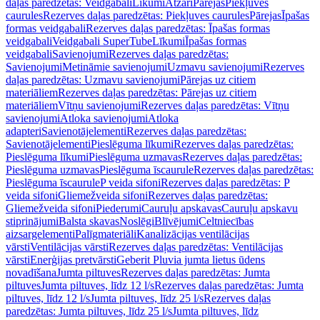
daļas paredzētas: Veidgabali
Līkumi
Atzari
Pārejas
Piekļuves
caurules
Rezerves daļas paredzētas: Piekļuves caurules
Pārejas
Īpašas
formas veidgabali
Rezerves daļas paredzētas: Īpašas formas
veidgabali
Veidgabali SuperTube
Līkumi
Īpašas formas
veidgabali
Savienojumi
Rezerves daļas paredzētas:
Savienojumi
Metināmie savienojumi
Uzmavu savienojumi
Rezerves
daļas paredzētas: Uzmavu savienojumi
Pārejas uz citiem
materiāliem
Rezerves daļas paredzētas: Pārejas uz citiem
materiāliem
Vītņu savienojumi
Rezerves daļas paredzētas: Vītņu
savienojumi
Atloka savienojumi
Atloka
adapteri
Savienotājelementi
Rezerves daļas paredzētas:
Savienotājelementi
Pieslēguma līkumi
Rezerves daļas paredzētas:
Pieslēguma līkumi
Pieslēguma uzmavas
Rezerves daļas paredzētas:
Pieslēguma uzmavas
Pieslēguma īscaurule
Rezerves daļas paredzētas:
Pieslēguma īscaurule
P veida sifoni
Rezerves daļas paredzētas: P
veida sifoni
Gliemežveida sifoni
Rezerves daļas paredzētas:
Gliemežveida sifoni
Piederumi
Cauruļu apskavas
Cauruļu apskavu
stiprinājumi
Balsta skavas
Noslēgi
Blīvējumi
Celtniecības
aizsargelementi
Palīgmateriāli
Kanalizācijas ventilācijas
vārsti
Ventilācijas vārsti
Rezerves daļas paredzētas: Ventilācijas
vārsti
Enerģijas pretvārsti
Geberit Pluvia jumta lietus ūdens
novadīšana
Jumta piltuves
Rezerves daļas paredzētas: Jumta
piltuves
Jumta piltuves, līdz 12 l/s
Rezerves daļas paredzētas: Jumta
piltuves, līdz 12 l/s
Jumta piltuves, līdz 25 l/s
Rezerves daļas
paredzētas: Jumta piltuves, līdz 25 l/s
Jumta piltuves, līdz