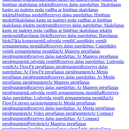
higiēnas skalošanas iekārtu
Rezerves daļas paredzētas: Skalošanas
kastes un tualetes poda vadība ar higiēnas skalošanas
iekārtu
Higiēnas moduļi
Rezerves daļas paredzētas: Higiēnas
moduļi
Skalošanas kastu un tualetes poda vadības ar higiēnas
skalošanas iekārtu piederumi
Rezerves daļas paredzētas: Skalošanas
kastu un tualetes poda vadības ar higiēnas skalošanas iekārtu
piederumi
Barošanas bloki
Rezerves daļas paredzētas: Barošanas
bloki
Tīkla komponenti
Lodveida ventiļi
Caurplūdes ventiļi
zemapmetuma montāžai
Rezerves daļas paredzētas: Caurplūdes
ventiļi zemapmetuma montāžai
Ar Mapress presēšanas
pieslēgumiem
Rezerves daļas paredzētas: Ar Mapress presēšanas
pieslēgumiem
Lodveida ventiļi
Rezerves daļas paredzētas: Lodveida
ventiļi
Ar FlowFit presēšanas pieslēgumiem
Rezerves daļas
paredzētas: Ar FlowFit presēšanas pieslēgumiem
Ar Mepla
presēšanas pieslēgumiem
Rezerves daļas paredzētas: Ar Mepla
presēšanas pieslēgumiem
Ar Mapress presēšanas
pieslēgumiem
Rezerves daļas paredzētas: Ar Mapress presēšanas
pieslēgumiem
Lodveida ventiļi zemapmetuma montāžai
Rezerves
daļas paredzētas: Lodveida ventiļi zemapmetuma montāžai
Ar
FlowFit preses savienojumiem
Ar Mepla presēšanas
pieslēgumiem
Rezerves daļas paredzētas: Ar Mepla presēšanas
pieslēgumiem
Ar Volex presēšanas pieslēgumiem
Ar Compact
pieslēgumiem
Rezerves daļas paredzētas: Ar Compact
pieslēgumiem
Pretvārsti
Ar Mapress presēšanas
pieslēgumiem
Apsildes atgaisošanas vārsti
Ātrās atgaisošanas