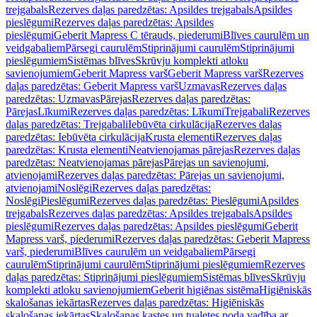
trejgabals
Rezerves daļas paredzētas: Apsildes trejgabals
Apsildes
pieslēgumi
Rezerves daļas paredzētas: Apsildes
pieslēgumi
Geberit Mapress C tērauds, piederumi
Blīves caurulēm un
veidgabaliem
Pārsegi caurulēm
Stiprinājumi caurulēm
Stiprinājumi
pieslēgumiem
Sistēmas blīves
Skrūvju komplekti atloku
savienojumiem
Geberit Mapress varš
Geberit Mapress varš
Rezerves
daļas paredzētas: Geberit Mapress varš
Uzmavas
Rezerves daļas
paredzētas: Uzmavas
Pārejas
Rezerves daļas paredzētas:
Pārejas
Līkumi
Rezerves daļas paredzētas: Līkumi
Trejgabali
Rezerves
daļas paredzētas: Trejgabali
Iebūvēta cirkulācija
Rezerves daļas
paredzētas: Iebūvēta cirkulācija
Krusta elementi
Rezerves daļas
paredzētas: Krusta elementi
Neatvienojamas pārejas
Rezerves daļas
paredzētas: Neatvienojamas pārejas
Pārejas un savienojumi,
atvienojami
Rezerves daļas paredzētas: Pārejas un savienojumi,
atvienojami
Noslēgi
Rezerves daļas paredzētas:
Noslēgi
Pieslēgumi
Rezerves daļas paredzētas: Pieslēgumi
Apsildes
trejgabals
Rezerves daļas paredzētas: Apsildes trejgabals
Apsildes
pieslēgumi
Rezerves daļas paredzētas: Apsildes pieslēgumi
Geberit
Mapress varš, piederumi
Rezerves daļas paredzētas: Geberit Mapress
varš, piederumi
Blīves caurulēm un veidgabaliem
Pārsegi
caurulēm
Stiprinājumi caurulēm
Stiprinājumi pieslēgumiem
Rezerves
daļas paredzētas: Stiprinājumi pieslēgumiem
Sistēmas blīves
Skrūvju
komplekti atloku savienojumiem
Geberit higiēnas sistēma
Higiēniskās
skalošanas iekārtas
Rezerves daļas paredzētas: Higiēniskās
skalošanas iekārtas
Skalošanas kastes un tualetes poda vadība ar