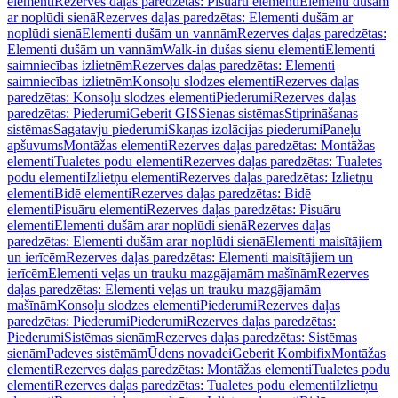
elementi
Rezerves daļas paredzētas: Pisuāru elementi
Elementi dušām
ar noplūdi sienā
Rezerves daļas paredzētas: Elementi dušām ar
noplūdi sienā
Elementi dušām un vannām
Rezerves daļas paredzētas:
Elementi dušām un vannām
Walk-in dušas sienu elementi
Elementi
saimniecības izlietnēm
Rezerves daļas paredzētas: Elementi
saimniecības izlietnēm
Konsoļu slodzes elementi
Rezerves daļas
paredzētas: Konsoļu slodzes elementi
Piederumi
Rezerves daļas
paredzētas: Piederumi
Geberit GIS
Sienas sistēmas
Stiprināšanas
sistēmas
Sagatavju piederumi
Skaņas izolācijas piederumi
Paneļu
apšuvums
Montāžas elementi
Rezerves daļas paredzētas: Montāžas
elementi
Tualetes podu elementi
Rezerves daļas paredzētas: Tualetes
podu elementi
Izlietņu elementi
Rezerves daļas paredzētas: Izlietņu
elementi
Bidē elementi
Rezerves daļas paredzētas: Bidē
elementi
Pisuāru elementi
Rezerves daļas paredzētas: Pisuāru
elementi
Elementi dušām arar noplūdi sienā
Rezerves daļas
paredzētas: Elementi dušām arar noplūdi sienā
Elementi maisītājiem
un ierīcēm
Rezerves daļas paredzētas: Elementi maisītājiem un
ierīcēm
Elementi veļas un trauku mazgājamām mašīnām
Rezerves
daļas paredzētas: Elementi veļas un trauku mazgājamām
mašīnām
Konsoļu slodzes elementi
Piederumi
Rezerves daļas
paredzētas: Piederumi
Piederumi
Rezerves daļas paredzētas:
Piederumi
Sistēmas sienām
Rezerves daļas paredzētas: Sistēmas
sienām
Padeves sistēmām
Ūdens novadei
Geberit Kombifix
Montāžas
elementi
Rezerves daļas paredzētas: Montāžas elementi
Tualetes podu
elementi
Rezerves daļas paredzētas: Tualetes podu elementi
Izlietņu