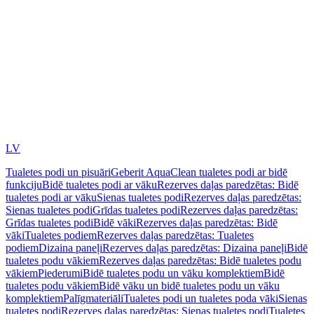
LV
Tualetes podi un pisuāri
Geberit AquaClean tualetes podi ar bidē
funkciju
Bidē tualetes podi ar vāku
Rezerves daļas paredzētas: Bidē
tualetes podi ar vāku
Sienas tualetes podi
Rezerves daļas paredzētas:
Sienas tualetes podi
Grīdas tualetes podi
Rezerves daļas paredzētas:
Grīdas tualetes podi
Bidē vāki
Rezerves daļas paredzētas: Bidē
vāki
Tualetes podiem
Rezerves daļas paredzētas: Tualetes
podiem
Dizaina paneļi
Rezerves daļas paredzētas: Dizaina paneļi
Bidē
tualetes podu vākiem
Rezerves daļas paredzētas: Bidē tualetes podu
vākiem
Piederumi
Bidē tualetes podu un vāku komplektiem
Bidē
tualetes podu vākiem
Bidē vāku un bidē tualetes podu un vāku
komplektiem
Palīgmateriāli
Tualetes podi un tualetes poda vāki
Sienas
tualetes podi
Rezerves daļas paredzētas: Sienas tualetes podi
Tualetes