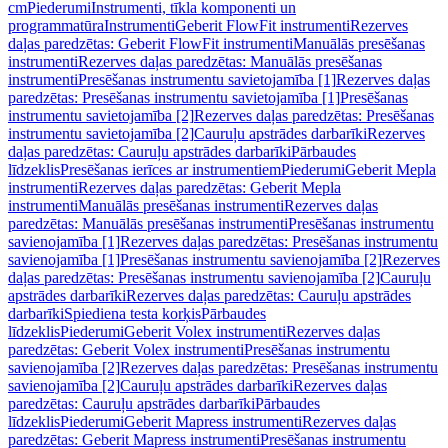
cm
Piederumi
Instrumenti, tīkla komponenti un
programmatūra
Instrumenti
Geberit FlowFit instrumenti
Rezerves
daļas paredzētas: Geberit FlowFit instrumenti
Manuālās presēšanas
instrumenti
Rezerves daļas paredzētas: Manuālās presēšanas
instrumenti
Presēšanas instrumentu savietojamība [1]
Rezerves daļas
paredzētas: Presēšanas instrumentu savietojamība [1]
Presēšanas
instrumentu savietojamība [2]
Rezerves daļas paredzētas: Presēšanas
instrumentu savietojamība [2]
Cauruļu apstrādes darbarīki
Rezerves
daļas paredzētas: Cauruļu apstrādes darbarīki
Pārbaudes
līdzeklis
Presēšanas ierīces ar instrumentiem
Piederumi
Geberit Mepla
instrumenti
Rezerves daļas paredzētas: Geberit Mepla
instrumenti
Manuālās presēšanas instrumenti
Rezerves daļas
paredzētas: Manuālās presēšanas instrumenti
Presēšanas instrumentu
savienojamība [1]
Rezerves daļas paredzētas: Presēšanas instrumentu
savienojamība [1]
Presēšanas instrumentu savienojamība [2]
Rezerves
daļas paredzētas: Presēšanas instrumentu savienojamība [2]
Cauruļu
apstrādes darbarīki
Rezerves daļas paredzētas: Cauruļu apstrādes
darbarīki
Spiediena testa korķis
Pārbaudes
līdzeklis
Piederumi
Geberit Volex instrumenti
Rezerves daļas
paredzētas: Geberit Volex instrumenti
Presēšanas instrumentu
savienojamība [2]
Rezerves daļas paredzētas: Presēšanas instrumentu
savienojamība [2]
Cauruļu apstrādes darbarīki
Rezerves daļas
paredzētas: Cauruļu apstrādes darbarīki
Pārbaudes
līdzeklis
Piederumi
Geberit Mapress instrumenti
Rezerves daļas
paredzētas: Geberit Mapress instrumenti
Presēšanas instrumentu