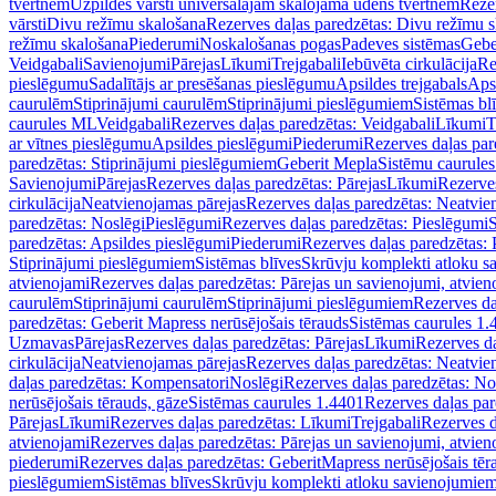
tvertnēm
Uzpildes vārsti universālajām skalojamā ūdens tvertnēm
Rezer
vārsti
Divu režīmu skalošana
Rezerves daļas paredzētas: Divu režīmu 
režīmu skalošana
Piederumi
Noskalošanas pogas
Padeves sistēmas
Gebe
Veidgabali
Savienojumi
Pārejas
Līkumi
Trejgabali
Iebūvēta cirkulācija
Re
pieslēgumu
Sadalītājs ar presēšanas pieslēgumu
Apsildes trejgabals
Apsi
caurulēm
Stiprinājumi caurulēm
Stiprinājumi pieslēgumiem
Sistēmas bl
caurules ML
Veidgabali
Rezerves daļas paredzētas: Veidgabali
Līkumi
T
ar vītnes pieslēgumu
Apsildes pieslēgumi
Piederumi
Rezerves daļas par
paredzētas: Stiprinājumi pieslēgumiem
Geberit Mepla
Sistēmu caurule
Savienojumi
Pārejas
Rezerves daļas paredzētas: Pārejas
Līkumi
Rezerves
cirkulācija
Neatvienojamas pārejas
Rezerves daļas paredzētas: Neatvie
paredzētas: Noslēgi
Pieslēgumi
Rezerves daļas paredzētas: Pieslēgumi
S
paredzētas: Apsildes pieslēgumi
Piederumi
Rezerves daļas paredzētas:
Stiprinājumi pieslēgumiem
Sistēmas blīves
Skrūvju komplekti atloku 
atvienojami
Rezerves daļas paredzētas: Pārejas un savienojumi, atvien
caurulēm
Stiprinājumi caurulēm
Stiprinājumi pieslēgumiem
Rezerves da
paredzētas: Geberit Mapress nerūsējošais tērauds
Sistēmas caurules 1.
Uzmavas
Pārejas
Rezerves daļas paredzētas: Pārejas
Līkumi
Rezerves da
cirkulācija
Neatvienojamas pārejas
Rezerves daļas paredzētas: Neatvie
daļas paredzētas: Kompensatori
Noslēgi
Rezerves daļas paredzētas: No
nerūsējošais tērauds, gāze
Sistēmas caurules 1.4401
Rezerves daļas par
Pārejas
Līkumi
Rezerves daļas paredzētas: Līkumi
Trejgabali
Rezerves d
atvienojami
Rezerves daļas paredzētas: Pārejas un savienojumi, atvien
piederumi
Rezerves daļas paredzētas: GeberitMapress nerūsējošais tēr
pieslēgumiem
Sistēmas blīves
Skrūvju komplekti atloku savienojumie