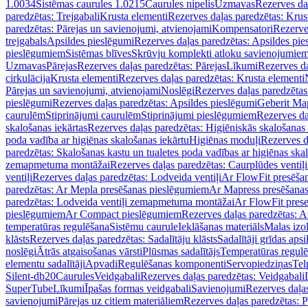
1.0034
Sistēmas caurules 1.0215
Caurules nipelis
Uzmavas
Rezerves da
paredzētas: Trejgabali
Krusta elementi
Rezerves daļas paredzētas: Krus
paredzētas: Pārejas un savienojumi, atvienojami
Kompensatori
Rezerve
trejgabals
Apsildes pieslēgumi
Rezerves daļas paredzētas: Apsildes pie
pieslēgumiem
Sistēmas blīves
Skrūvju komplekti atloku savienojumie
Uzmavas
Pārejas
Rezerves daļas paredzētas: Pārejas
Līkumi
Rezerves da
cirkulācija
Krusta elementi
Rezerves daļas paredzētas: Krusta elementi
Pārejas un savienojumi, atvienojami
Noslēgi
Rezerves daļas paredzētas
pieslēgumi
Rezerves daļas paredzētas: Apsildes pieslēgumi
Geberit Map
caurulēm
Stiprinājumi caurulēm
Stiprinājumi pieslēgumiem
Rezerves da
skalošanas iekārtas
Rezerves daļas paredzētas: Higiēniskās skalošanas 
poda vadība ar higiēnas skalošanas iekārtu
Higiēnas moduļi
Rezerves d
paredzētas: Skalošanas kastu un tualetes poda vadības ar higiēnas ska
zemapmetuma montāžai
Rezerves daļas paredzētas: Caurplūdes vent
ventiļi
Rezerves daļas paredzētas: Lodveida ventiļi
Ar FlowFit presēša
paredzētas: Ar Mepla presēšanas pieslēgumiem
Ar Mapress presēšana
paredzētas: Lodveida ventiļi zemapmetuma montāžai
Ar FlowFit pres
pieslēgumiem
Ar Compact pieslēgumiem
Rezerves daļas paredzētas: 
temperatūras regulēšana
Sistēmu caurule
Ieklāšanas materiāls
Malas izol
klāsts
Rezerves daļas paredzētas: Sadalītāju klāsts
Sadalītāji grīdas apsi
noslēgi
Ātrās atgaisošanas vārsti
Plūsmas sadalītājs
Temperatūras regulē
elementu sadalītāji
Apvadi
Regulēšanas komponenti
Servopiedziņas
Tel
Silent-db20
Caurules
Veidgabali
Rezerves daļas paredzētas: Veidgabali
SuperTube
Līkumi
Īpašas formas veidgabali
Savienojumi
Rezerves daļa
savienojumi
Pārejas uz citiem materiāliem
Rezerves daļas paredzētas: P