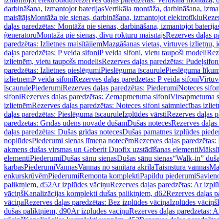
darbināšana, izmantojot baterijas
Vertikāla montāža, darbināšana, izma
maisītājs
Montāža pie sienas, darbināšana, izmantojot elektrotīklu
Rezer
daļas paredzētas: Montāža pie sienas, darbināšana, izmantojot baterija
ģeneratoru
Montāža pie sienas, divu rokturu maisītājs
Rezerves daļas pa
paredzētas: Izlietnes maisītājiem
Mazgāšanas vietas, virtuves izlietņu, i
daļas paredzētas: P veida sifoni
P veida sifoni, vietu taupoši modeļi
Reze
izlietnēm, vietu taupošs modelis
Rezerves daļas paredzētas: Pudeļsifoni
paredzētas: Izlietnes pieslēgumi
Pieslēguma īscaurule
Pieslēguma līkum
izlietnēm
P veida sifoni
Rezerves daļas paredzētas: P veida sifoni
Virtuv
īscaurule
Piederumi
Rezerves daļas paredzētas: Piederumi
Noteces sifo
sifoni
Rezerves daļas paredzētas: Zemapmetuma sifoni
Virsapmetuma s
izlietnēm
Rezerves daļas paredzētas: Noteces sifoni saimniecības izlie
daļas paredzētas: Pieslēguma īscaurule
Izplūdes vārsti
Rezerves daļas pa
paredzētas: Grīdas ūdens novade dušām
Dušas noteces
Rezerves daļas
daļas paredzētas: Dušas grīdas noteces
Dušas pamatnes izplūdes piede
noplūdes
Piederumi sienas līmeņa notecēm
Rezerves daļas paredzētas:
akmens dušas virsmas un Geberit Duofix uzstādīšanas elementi
Mākslī
elementi
Piederumi
Dušas sānu sienas
Dušas sānu sienas
“Walk-in” duša
kārbas
Piederumi
Vannas
Vannas no sanitārā akrila
Taisnstūra vannas
Mā
enkurskrūvēm
Piederumi
Remonta komplekti
Papildu piederumi
Savien
paliktņiem, d52
Ar izplūdes vāciņu
Rezerves daļas paredzētas: Ar izpl
vāciņš
Kanalizācijas komplekti dušas paliktņiem, d62
Rezerves daļas p
vāciņa
Rezerves daļas paredzētas: Bez izplūdes vāciņa
Izplūdes vāciņš
dušas paliktņiem, d90
Ar izplūdes vāciņu
Rezerves daļas paredzētas: A