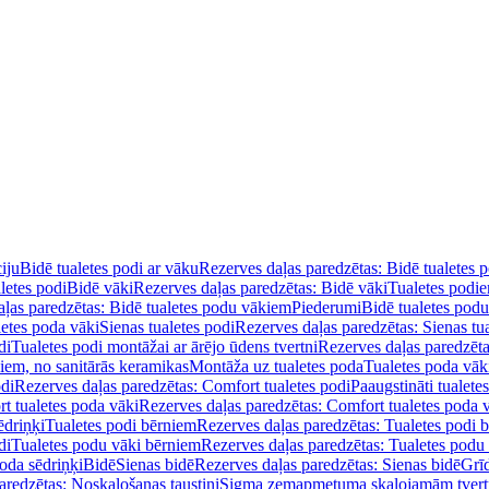
iju
Bidē tualetes podi ar vāku
Rezerves daļas paredzētas: Bidē tualetes 
letes podi
Bidē vāki
Rezerves daļas paredzētas: Bidē vāki
Tualetes podi
ļas paredzētas: Bidē tualetes podu vākiem
Piederumi
Bidē tualetes pod
letes poda vāki
Sienas tualetes podi
Rezerves daļas paredzētas: Sienas tu
di
Tualetes podi montāžai ar ārējo ūdens tvertni
Rezerves daļas paredzēta
diem, no sanitārās keramikas
Montāža uz tualetes poda
Tualetes poda vāk
odi
Rezerves daļas paredzētas: Comfort tualetes podi
Paaugstināti tualete
t tualetes poda vāki
Rezerves daļas paredzētas: Comfort tualetes poda 
ēdriņķi
Tualetes podi bērniem
Rezerves daļas paredzētas: Tualetes podi 
di
Tualetes podu vāki bērniem
Rezerves daļas paredzētas: Tualetes podu
oda sēdriņķi
Bidē
Sienas bidē
Rezerves daļas paredzētas: Sienas bidē
Grī
aredzētas: Noskalošanas taustiņi
Sigma zemapmetuma skalojamām tver