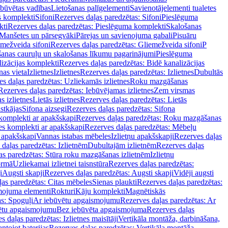
ebūvētas vadības
Lietošanas palīgelementi
Savienotājelementi tualetes
s komplekti
Sifoni
Rezerves daļas paredzētas: Sifoni
Pieslēguma
kti
Rezerves daļas paredzētas: Pieslēguma komplekti
Skalošanas
Manšetes un pārsegvāki
Pārejas un savienojuma gabali
Pisuāru
mežveida sifoni
Rezerves daļas paredzētas: Gliemežveida sifoni
P
šanas cauruļu un skalošanas līkumu pagarinājumi
Pieslēguma
izācijas komplekti
Rezerves daļas paredzētas: Bidē kanalizācijas
as vieta
Izlietnes
Izlietnes
Rezerves daļas paredzētas: Izlietnes
Dubultās
s daļas paredzētas: Uzliekamās izlietnes
Roku mazgāšanas
Rezerves daļas paredzētas: Iebūvējamas izlietnes
Zem virsmas
s izlietnes
Lietās izlietnes
Rezerves daļas paredzētas: Lietās
stkājas
Sifona aizsegi
Rezerves daļas paredzētas: Sifona
komplekti ar apakšskapi
Rezerves daļas paredzētas: Roku mazgāšanas
es komplekti ar apakšskapi
Rezerves daļas paredzētas: Mēbeļu
r apakšskapi
Vannas istabas mēbeles
Izlietņu apakšskapji
Rezerves daļas
daļas paredzētas: Izlietnēm
Dubultajām izlietnēm
Rezerves daļas
as paredzētas: Stūra roku mazgāšanas izlietnēm
Izlietņu
ormā
Uzliekamai izlietnei taisnstūra
Rezerves daļas paredzētas:
i
Augsti skapji
Rezerves daļas paredzētas: Augsti skapji
Vidēji augsti
as paredzētas: Citas mēbeles
Sienas plaukti
Rezerves daļas paredzētas:
ojuma elementi
Rokturi
Kāju komplekti
Magnētiskās
s: Spoguļi
Ar iebūvētu apgaismojumu
Rezerves daļas paredzētas: Ar
vētu apgaismojumu
Bez iebūvēta apgaismojuma
Rezerves daļas
s daļas paredzētas: Izlietnes maisītāji
Vertikāla montāža, darbināšana,
ntojot baterijas
Rezerves daļas paredzētas: Vertikāla montāža,