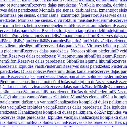
ntojot ģeneratoru
Rezerves daļas paredzētas: Vertikāla montāža, darbinā
ves daļas paredzētas: Montāža pie sienas, darbināšana, izmantojot elekt
s
Montāža pie sienas, darbināšana, izmantojot ģeneratoru
Rezerves daļas 
redzētas: Montāža pie sienas, divu rokturu maisītājs
Piederumi
Rezerves
erīču un lieto izlietņu savienotājelementi
Noteces sifoni izlietnēm
Rezerve
rves daļas paredzētas: P veida sifoni, vietu taupoši modeļi
Pudeļsifoni 
 izlietnēm, vietu taupošs modelis
Zemapmetuma sifoni
Rezerves daļas 
i
Pārsegi
Blīvējumi
Vertikālās caurules
Pagarinājumi
Aktivizācijas element
es izlietņu pieslēgumi
Rezerves daļas paredzētas: Virtuves izlietņu pies
nu piederumi
Rezerves daļas paredzētas: Noteces sifonu piederumi
P veid
ifoni
Rezerves daļas paredzētas: Virsapmetuma sifoni
Pieslēgumi
Rezerve
tnēm
Sifoni
Rezerves daļas paredzētas: Sifoni
Pieslēguma līkumi
Rezerves 
redzētas: Izplūdes vārsti
Piederumi
Rezerves daļas paredzētas: Piederu
 paredzētas: Dušas noteces
Piederumi dušas kanāliem
Rezerves daļas par
rumi
Rezerves daļas paredzētas: Dušas pamatnes izplūdes piederumi
Sie
 Piederumi sienas līmeņa notecēm
Dušas paliktņi un dušas virsmas
Rezerv
gā akmens dušas virsmas
Rezerves daļas paredzētas: Mākslīgā akmens 
s sānu sienas
Vannu atdalīšanas elementi
Dušas durvis
Piederumi
Nišas n
kslīgā akmens vannas
Vannas zīdaiņiem
Montāžas elementi
Kāju komplek
otājelementi dušām un vannām
Kanalizācijas komplekti dušas paliktņie
ūdes vāciņu
Bez izplūdes vāciņa
Rezerves daļas paredzētas: Bez izplūdes
aredzētas: Kanalizācijas komplekti dušas paliktņiem, d62
Ar izplūdes v
Rezerves daļas paredzētas: Izplūdes vāciņš
Kanalizācijas komplekti duša
r izplūdes vāciņu
Bez izplūdes vāciņa
Rezerves daļas paredzētas: Bez iz