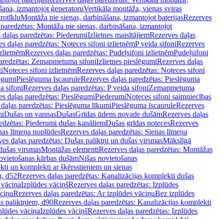
šana, izmantojot ģeneratoru
Vertikāla montāža, vienas sviras
rotīklu
Montāža pie sienas, darbināšana, izmantojot baterijas
Rezerves
paredzētas: Montāža pie sienas, darbināšana, izmantojot
 daļas paredzētas: Piederumi
Izlietnes maisītājiem
Rezerves daļas
s daļas paredzētas: Noteces sifoni izlietnēm
P veida sifoni
Rezerves
izlietnēm
Rezerves daļas paredzētas: Pudeļsifoni izlietnēm
Pudeļsifoni
paredzētas: Zemapmetuma sifoni
Izlietnes pieslēgumi
Rezerves daļas
i
Noteces sifoni izlietnēm
Rezerves daļas paredzētas: Noteces sifoni
lēgumi
Pieslēguma īscaurule
Rezerves daļas paredzētas: Pieslēguma
a sifoni
Rezerves daļas paredzētas: P veida sifoni
Zemapmetuma
s daļas paredzētas: Pieslēgumi
Piederumi
Noteces sifoni saimniecības
daļas paredzētas: Pieslēguma līkumi
Pieslēguma īscaurule
Rezerves
mi
Dušas un vannas
Dušas
Grīdas ūdens novade dušām
Rezerves daļas
edzētas: Piederumi dušas kanāliem
Dušas grīdas noteces
Rezerves
nas līmeņa noplūdes
Rezerves daļas paredzētas: Sienas līmeņa
es daļas paredzētas: Dušas paliktņi un dušas virsmas
Mākslīgā
dušas virsmas
Montāžas elementi
Rezerves daļas paredzētas: Montāžas
ovietošanas kārbas dušām
Nišas novietošanas
ti un komplekti ar šķērsstieņiem un sienas
m, d52
Rezerves daļas paredzētas: Kanalizācijas komplekti dušas
 vāciņa
Izplūdes vāciņš
Rezerves daļas paredzētas: Izplūdes
āciņu
Rezerves daļas paredzētas: Ar izplūdes vāciņu
Bez izplūdes
s paliktņiem, d90
Rezerves daļas paredzētas: Kanalizācijas komplekti
plūdes vāciņa
Izplūdes vāciņš
Rezerves daļas paredzētas: Izplūdes