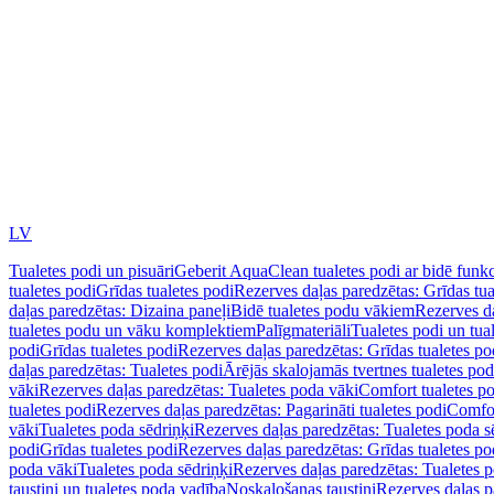
LV
Tualetes podi un pisuāri
Geberit AquaClean tualetes podi ar bidē funkc
tualetes podi
Grīdas tualetes podi
Rezerves daļas paredzētas: Grīdas tua
daļas paredzētas: Dizaina paneļi
Bidē tualetes podu vākiem
Rezerves da
tualetes podu un vāku komplektiem
Palīgmateriāli
Tualetes podi un tua
podi
Grīdas tualetes podi
Rezerves daļas paredzētas: Grīdas tualetes po
daļas paredzētas: Tualetes podi
Ārējās skalojamās tvertnes tualetes po
vāki
Rezerves daļas paredzētas: Tualetes poda vāki
Comfort tualetes p
tualetes podi
Rezerves daļas paredzētas: Pagarināti tualetes podi
Comfor
vāki
Tualetes poda sēdriņķi
Rezerves daļas paredzētas: Tualetes poda s
podi
Grīdas tualetes podi
Rezerves daļas paredzētas: Grīdas tualetes po
poda vāki
Tualetes poda sēdriņķi
Rezerves daļas paredzētas: Tualetes p
taustiņi un tualetes poda vadība
Noskalošanas taustiņi
Rezerves daļas p