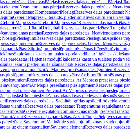
ļas paredzētas: Uzmavas
Pārejas
Rezerves daļas paredzētas: Pārejas
Līku
ta elementi
Neatvienojamas pārejas
Rezerves daļas paredzētas: Neatvien
s daļas paredzētas: Kompensatori
Noslēgi
Rezerves daļas paredzētas: No
slēgumi
Geberit Mapress C tērauds, piederumi
Blīves caurulēm un veidg
m
Geberit Mapress varš
Geberit Mapress varš
Rezerves daļas paredzētas: 
ļas paredzētas: Līkumi
Trejgabali
Rezerves daļas paredzētas: Trejgabali
Neatvienojamas pārejas
Rezerves daļas paredzētas: Neatvienojamas pāre
: Noslēgi
Pieslēgumi
Rezerves daļas paredzētas: Pieslēgumi
Apsildes trej
ress varš, piederumi
Rezerves daļas paredzētas: Geberit Mapress varš,
ļas paredzētas: Stiprinājumi pieslēgumiem
Sistēmas blīves
Skrūvju komp
iekārtas
Skalošanas kastes un tualetes poda vadība ar higiēnas skalošana
aļas paredzētas: Higiēnas moduļi
Skalošanas kastu un tualetes poda vad
lošanas iekārtu piederumi
Barošanas bloki
Rezerves daļas paredzētas: Ba
iļi zemapmetuma montāžai
Ar Mapress presēšanas pieslēgumiem
Rezerves
nas pieslēgumiem
Rezerves daļas paredzētas: Ar FlowFit presēšanas pi
s pieslēgumiem
Rezerves daļas paredzētas: Ar Mapress presēšanas pies
es savienojumiem
Ar Mepla presēšanas pieslēgumiem
Rezerves daļas pa
Ar Compact pieslēgumiem
Pretvārsti
Ar Mapress presēšanas pieslēgumie
ācijas joslas
Līmlentes
Izplešanas adatas
Javas piedevas
Izplešanās šuves
ldei
Rezerves daļas paredzētas: Sadalītāji grīdas apsildei
Lodveida ventiļi
šanas vienības
Rezerves daļas paredzētas: Temperatūras regulēšanas vie
pas termostati
Galvenie regulatori
Komunikācijas moduļi
Sensori
Transfor
Līkumi
Atzari
Rezerves daļas paredzētas: Atzari
Pārejas
Piekļuves caurule
s paredzētas: Savienojumi
Metināmie savienojumi
Uzmavu savienojumi
R
ārejas uz citiem materiāliem
Savienotājelementi
Rezerves daļas paredzēt