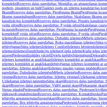
komplekti
Rezerves daļas paredzētas: Montāžas un atjaunošanas komp
podiem, pisuāriem un bidē
Tualetes podu un izlietņu kanalizācijas kom
līkumi
Rezerves daļas paredzētas: Pieslēguma līkumi
Pieslēguma īscau
līkumu pagarinājumi
Rezerves daļas paredzētas: Skalošanas līkumu p
kanalizācijas komplekti
Rezerves daļas paredzētas: Pisuāru kanalizāci
veida sifoni
Rezerves daļas paredzētas: P veida sifoni
Skalošanas cauru
īscaurule
Rezerves daļas paredzētas: Pieslēguma īscaurule
Pieslēguma 
komplekti
P veida sifoni
Rezerves daļas paredzētas: P veida sifoni
Piesl
izlietnes
Rezerves daļas paredzētas: Dubultās izlietnes
Mēbeļu izlietnes
izlietnes
Rezerves daļas paredzētas: Roku mazgāšanas izlietnes
Stūra r
iebūvējamas
Stūra izlietnes
Izlietnes Comfort
Izlietnes bērniem
Izlietnes
izlietnes
Izlietnes
Daudzfunkciju izlietnes
Ģipša izlietne
Klašu telpu izli
aizsegi
Piederumi
Izplūdes vāciņš
Dvieļu turētājs
Stiprinājumi
Dekoratīv
izlietnes komplekti ar apakšskapi
Izlietnes komplekti ar apakšskapi
Rez
izlietnes komplekti ar apakšskapi
Iebūvējamas izlietnes komplekti ar a
paredzētas: Izlietņu apakšskapji
Izlietnes mazām vannas istabām
Rezerv
paredzētas: Dubultajām izlietnēm
Mēbeļu izlietnēm
Rezerves daļas par
virsmas
Rezerves daļas paredzētas: Izlietņu virsmas
Uzliekamai izlietn
Uzliekamai izlietnei taisnstūra
Sānu skapji
Rezerves daļas paredzētas: 
skapji
Rezerves daļas paredzētas: Vidēji augsti skapji
Piekaramie skapji
Sienas plaukti
Piederumi
Rezerves daļas paredzētas: Piederumi
Atvilktņ
plāksnes
Kontaktligzdas
Rezerves daļas paredzētas: Kontaktligzdas
Pap
iebūvētu apgaismojumu
Spoguļskapji
Rezerves daļas paredzētas: Spog
paredzētas: Bez iebūvēta apgaismojuma
Piederumi
Apgaismojuma elem
izmantojot elektrotīklu
Rezerves daļas paredzētas: Vertikāla montāža, d