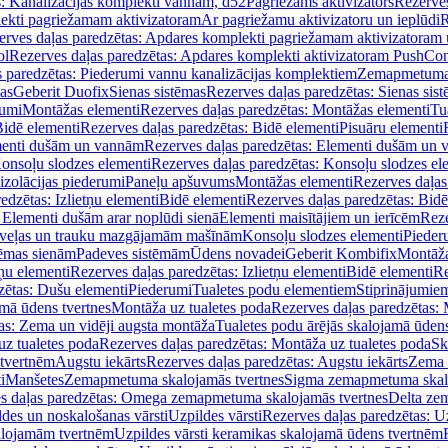
s: Kanalizācijas komplekti vannām, d52
Pagriežams aktivizators
Rezerves
lekti pagriežamam aktivizatoram
Ar pagriežamu aktivizatoru un ieplūdi
R
erves daļas paredzētas: Apdares komplekti pagriežamam aktivizatoram 
ol
Rezerves daļas paredzētas: Apdares komplekti aktivizatoram PushCon
s paredzētas: Piederumi vannu kanalizācijas komplektiem
Zemapmetuma c
mas
Geberit Duofix
Sienas sistēmas
Rezerves daļas paredzētas: Sienas sis
rumi
Montāžas elementi
Rezerves daļas paredzētas: Montāžas elementi
Tu
idē elementi
Rezerves daļas paredzētas: Bidē elementi
Pisuāru elementi
enti dušām un vannām
Rezerves daļas paredzētas: Elementi dušām un
onsoļu slodzes elementi
Rezerves daļas paredzētas: Konsoļu slodzes el
izolācijas piederumi
Paneļu apšuvums
Montāžas elementi
Rezerves daļas
edzētas: Izlietņu elementi
Bidē elementi
Rezerves daļas paredzētas: Bidē
 Elementi dušām arar noplūdi sienā
Elementi maisītājiem un ierīcēm
Reze
i veļas un trauku mazgājamām mašīnām
Konsoļu slodzes elementi
Pieder
tēmas sienām
Padeves sistēmām
Ūdens novadei
Geberit Kombifix
Montāža
tņu elementi
Rezerves daļas paredzētas: Izlietņu elementi
Bidē elementi
Re
zētas: Dušu elementi
Piederumi
Tualetes podu elementiem
Stiprinājumie
amā ūdens tvertnes
Montāža uz tualetes poda
Rezerves daļas paredzētas: 
as: Zema un vidēji augsta montāža
Tualetes podu ārējās skalojamā ūdens
z tualetes poda
Rezerves daļas paredzētas: Montāža uz tualetes poda
Sk
 tvertnēm
Augstu iekārts
Rezerves daļas paredzētas: Augstu iekārts
Zema 
i
Manšetes
Zemapmetuma skalojamās tvertnes
Sigma zemapmetuma skalo
s daļas paredzētas: Omega zemapmetuma skalojamās tvertnes
Delta ze
des un noskalošanas vārsti
Uzpildes vārsti
Rezerves daļas paredzētas: Uz
alojamām tvertnēm
Uzpildes vārsti keramikas skalojamā ūdens tvertnēm