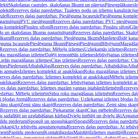
lekti
Skalošanas caurules, skalošanas līkumi un pārejas
Pārsegplāksnes
I
plekti
Rezerves daļas paredzētas: Tualetes podu un izlietņu kanalizācija
rule
Rezerves daļas paredzētas: Pieslēguma īscaurule
Pieslēguma komple
agarinājumi
PVC pieslēgumi
Rezerves daļas paredzētas: PVC pieslēgumi
jas komplekti
Pisuāru sifoni
Rezerves daļas paredzētas: Pisuāru sifoni
Glie
ļu un skalošanas līkumu pagarinājumi
Rezerves daļas paredzētas: Skalo
līkumi
Rezerves daļas paredzētas: Pieslēguma līkumi
Manšetes
Bidē kanal
ēguma īscaurule
Pieslēguma līkumi
Pārsegi
Pieslēgumi
Blīvējumi
Mazgāšan
Rezerves daļas paredzētas: Mēbeļu izlietnes
Uzliekamās izlietnes
Rezerve
oku mazgāšanas izlietne
Daļēji iemontētās izlietnes
Iebūvējamas izlietnes
Lielās mazgāšanas izlietnes
Citas izlietnes
Rezerves daļas paredzētas: Cita
etnes
Piederumi
Atbalstkājas
Rezerves daļas paredzētas: Atbalstkājas
Atbal
ās apmales
Izlietnes komplekti ar apakšskapi
Roku mazgāšanas izlietnes 
erves daļas paredzētas: Izlietnes komplekti ar apakšskapi
Mēbeļu izlietn
pakšskapi
Rezerves daļas paredzētas: Iebūvējamas izlietnes komplekti a
es daļas paredzētas: Izlietnes mazām vannas istabām
Izlietnēm
Rezerves 
edzētas: Mēbeļu izlietnēm
Stūra roku mazgāšanas izlietnēm
Rezerves daļ
ei bļodas formā
Rezerves daļas paredzētas: Uzliekamai izlietnei bļodas f
Sānu skapji
Zemi sānu skapji
Rezerves daļas paredzētas: Zemi sānu skapj
Rezerves daļas paredzētas: Piekaramie skapji
Citas mēbeles
Rezerves daļ
u sadalītāji un uzglabāšanas kārbas
Dvieļu turētāji un dvieļu āķi
Apgaism
ildu piederumi
Spoguļi un spoguļskapji
Spoguļi
Rezerves daļas paredzēta
uļskapji
Ar iebūvētu apgaismojumu
Rezerves daļas paredzētas: Ar iebū
enti
Papildu piederumi
Kontaktligzdas
Maisītāji
Izlietnes maisītāji
Rezerve
arbināšana, izmantojot elektrotīklu
Vertikāla montāža, darbināšana, izma