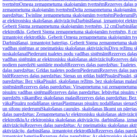
tvertnēm
Omega zemapmetuma skalojamām tvertnēm
Rezerves daļas 
zemapmetuma skalojamām tvertnēm
Delta zemapmetuma skalojamām 
paredzētas: Twinline zemapmetuma skalojamām tvertnēm
Piederumi
Pa
ar elektronisku skalošanas aktivizāciju
Darbināšanai, izmantojot elek
Geberit Sigma zemapmetuma skalojamām tvertnēm, 12 cm
Darbināšan
elektrotīklu, Geberit Sigma zemapmetuma skalojamām tvertnēm, 8 c
izmantojot elektrotīklu, Geberit Omega zemapmetuma skalojamām tv
Darbināšanai, izmantojot baterijas, Geberit Sigma zemapmetuma ska
vadības sistēmas ar pneimatisku skalošanas aktivizāciju
Divu režīmu s
noskalošanai
Piederumi tualetes podu vadības sistēmām
Rezerves daļas
vadības sistēmām ar elektronisku skalošanas aktivizāciju
Rezerves daļa
podiem paredzēti sanitārie moduļi
Rezerves daļas paredzētas: Tualetes
daļas paredzētas: Grīdas tualetes podiem
Piederumi
Rezerves daļas par
bidē
Rezerves daļas paredzētas: Sienas un grīdas bidē
Pisuārs
Pisuāri, 
paredzētas: Bez vāka
Pisuāri, skalošanas režīms, bez skalošanas malas
sistēmām
Rezerves daļas paredzētas: Virsapmetuma vai zemapmetuma 
pisuāru vadības sistēmai
Rezerves daļas paredzētas: Iebūvētai pisuāru 
paredzēts vākam
Bez skalošanas malas
Rezerves daļas paredzētas: Bez
vāka
Pisuāru nodalīšanas sienas
Plastmasas pisuāru nodalīšanas sienas
S
un sifonu piederumi
Skalošanas caurules, skalošanas līkumi un pārejas
daļas paredzētas: Zemapmetuma
Ar elektronisku skalošanas aktivizācij
elektrotīklu
Ar elektronisku skalošanas aktivizāciju, darbināšana, izman
aktivizāciju
Rezerves daļas paredzētas: Ar pneimatisku skalošanas akti
aktivizāciju, darbināšana, izmantojot elektrotīklu
Rezerves daļas paredz
izmantojot baterijas
Rezerves daļas paredzētas: Ar elektronisku skalošan