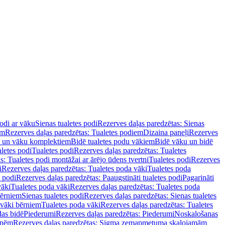
podi ar vāku
Sienas tualetes podi
Rezerves daļas paredzētas: Sienas
em
Rezerves daļas paredzētas: Tualetes podiem
Dizaina paneļi
Rezerves
u un vāku komplektiem
Bidē tualetes podu vākiem
Bidē vāku un bidē
aletes podi
Tualetes podi
Rezerves daļas paredzētas: Tualetes
s: Tualetes podi montāžai ar ārējo ūdens tvertni
Tualetes podi
Rezerves
i
Rezerves daļas paredzētas: Tualetes poda vāki
Tualetes poda
s podi
Rezerves daļas paredzētas: Paaugstināti tualetes podi
Pagarināti
vāki
Tualetes poda vāki
Rezerves daļas paredzētas: Tualetes poda
bērniem
Sienas tualetes podi
Rezerves daļas paredzētas: Sienas tualetes
 vāki bērniem
Tualetes poda vāki
Rezerves daļas paredzētas: Tualetes
das bidē
Piederumi
Rezerves daļas paredzētas: Piederumi
Noskalošanas
tnēm
Rezerves daļas paredzētas: Sigma zemapmetuma skalojamām