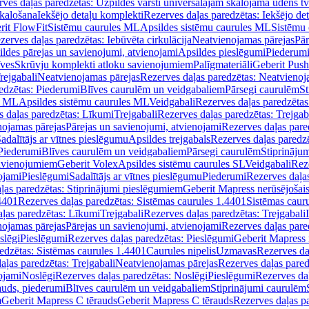
ves daļas paredzētas: Uzpildes vārsti universālajām skalojamā ūdens t
skalošana
Iekšējo detaļu komplekti
Rezerves daļas paredzētas: Iekšējo de
rit FlowFit
Sistēmu caurules ML
Apsildes sistēmu caurules ML
Sistēmu 
zerves daļas paredzētas: Iebūvēta cirkulācija
Neatvienojamas pārejas
Pār
ldes pārejas un savienojumi, atvienojami
Apsildes pieslēgumi
Piederum
īves
Skrūvju komplekti atloku savienojumiem
Palīgmateriāli
Geberit Push
rejgabali
Neatvienojamas pārejas
Rezerves daļas paredzētas: Neatvienoj
edzētas: Piederumi
Blīves caurulēm un veidgabaliem
Pārsegi caurulēm
St
s ML
Apsildes sistēmu caurules ML
Veidgabali
Rezerves daļas paredzētas
 daļas paredzētas: Līkumi
Trejgabali
Rezerves daļas paredzētas: Trejgab
nojamas pārejas
Pārejas un savienojumi, atvienojami
Rezerves daļas pare
adalītājs ar vītnes pieslēgumu
Apsildes trejgabals
Rezerves daļas paredzē
 Piederumi
Blīves caurulēm un veidgabaliem
Pārsegi caurulēm
Stiprināju
savienojumiem
Geberit Volex
Apsildes sistēmu caurules SL
Veidgabali
Reze
ojami
Pieslēgumi
Sadalītājs ar vītnes pieslēgumu
Piederumi
Rezerves daļa
ļas paredzētas: Stiprinājumi pieslēgumiem
Geberit Mapress nerūsējošais
4401
Rezerves daļas paredzētas: Sistēmas caurules 1.4401
Sistēmas caur
ļas paredzētas: Līkumi
Trejgabali
Rezerves daļas paredzētas: Trejgabali
nojamas pārejas
Pārejas un savienojumi, atvienojami
Rezerves daļas pare
slēgi
Pieslēgumi
Rezerves daļas paredzētas: Pieslēgumi
Geberit Mapress 
edzētas: Sistēmas caurules 1.4401
Caurules nipelis
Uzmavas
Rezerves da
aļas paredzētas: Trejgabali
Neatvienojamas pārejas
Rezerves daļas pared
ojami
Noslēgi
Rezerves daļas paredzētas: Noslēgi
Pieslēgumi
Rezerves da
auds, piederumi
Blīves caurulēm un veidgabaliem
Stiprinājumi caurulēm
m
Geberit Mapress C tērauds
Geberit Mapress C tērauds
Rezerves daļas p