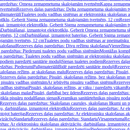
paredzētas: Omega zemapmetuma skalojamām tvertnēm
Kappa zemapme
tvertnēm
Rezerves daļas paredzētas: Delta zemapmetuma skalojamām t
līgmateriāli
Tualetes podu vadības sistēmas ar elektronisku skalošanas a
trotīklu, Geberit Sigma zemapmetuma skalojamām tvertnēm, 12 cm
Rezer
ai, izmantojot elektrotīklu, Geberit Sigma zemapmetuma skalojamām t
m
Darbināšanai, izmantojot elektrotīklu, Geberit Omega zemapmetuma 
ertnēm, 12 cm
Darbināšanai, izmantojot baterijas, Geberit Sigma zem
lojamām tvertnēm, 12 cm
Tualetes podu vadības sistēmas ar pneimatisku 
kalošanai
Rezerves daļas paredzētas: Divu režīmu skalošanai
Vienrežīma
 paredzētas: Piederumi tualetes podu vadības sistēmām
Montāžas kompl
s paredzētas: Tualetes podu vadības sistēmām ar elektronisku skalošana
 podiem paredzēti sanitārie moduļi
Sienas tualetes podiem
Rezerves daļas
edzētas: Piederumi
Palīgmateriāli
Bidē paredzēti sanitārie moduļi
Rezerves
skalošanas režīms, ar skalošanas malu
Rezerves daļas paredzētas: Pisuāri
Rezerves daļas paredzētas: Pisuāri, skalošanas režīms, bez skalošanas m
pisuāru vadības sistēmām
Ar iebūvētu pisuāru vadības sistēmu
Rezerves
vadības sistēmai
Pisuāri, skalošanas režīms, ar vāku / paredzēts vākam
Re
 skalošanas malas
Pisuāri, darbībai bez ūdens
Rezerves daļas paredzētas:
tikla pisuāru nodalīšanas sienas
Keramikas sanitārtehnikas pisuāru noda
Rezerves daļas paredzētas: Skalošanas caurules, skalošanas līkumi un p
u, darbināšana, izmantojot elektrotīklu
Rezerves daļas paredzētas: Ar el
tojot baterijas
Rezerves daļas paredzētas: Ar elektronisku skalošanas akt
vizāciju
Standarta
Rezerves daļas paredzētas: Standarta
Virsapmetuma
Re
ētas: Ar elektronisku skalošanas aktivizāciju, darbināšana, izmantojot e
as aktivizāciju, darbināšana, izmantojot baterijas
Piederumi
Rezerves da