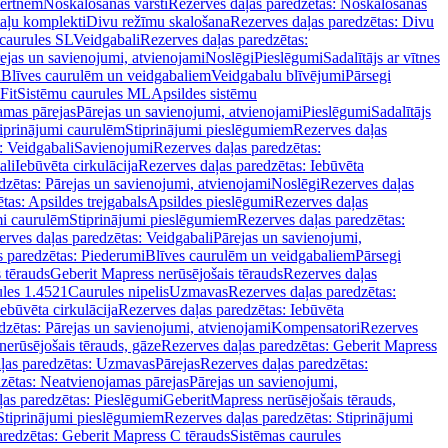
vertnēm
Noskalošanas vārsti
Rezerves daļas paredzētas: Noskalošanas
taļu komplekti
Divu režīmu skalošana
Rezerves daļas paredzētas: Divu
caurules SL
Veidgabali
Rezerves daļas paredzētas:
ejas un savienojumi, atvienojami
Noslēgi
Pieslēgumi
Sadalītājs ar vītnes
i
Blīves caurulēm un veidgabaliem
Veidgabalu blīvējumi
Pārsegi
Fit
Sistēmu caurules ML
Apsildes sistēmu
amas pārejas
Pārejas un savienojumi, atvienojami
Pieslēgumi
Sadalītājs
iprinājumi caurulēm
Stiprinājumi pieslēgumiem
Rezerves daļas
: Veidgabali
Savienojumi
Rezerves daļas paredzētas:
ali
Iebūvēta cirkulācija
Rezerves daļas paredzētas: Iebūvēta
dzētas: Pārejas un savienojumi, atvienojami
Noslēgi
Rezerves daļas
tas: Apsildes trejgabals
Apsildes pieslēgumi
Rezerves daļas
mi caurulēm
Stiprinājumi pieslēgumiem
Rezerves daļas paredzētas:
rves daļas paredzētas: Veidgabali
Pārejas un savienojumi,
s paredzētas: Piederumi
Blīves caurulēm un veidgabaliem
Pārsegi
 tērauds
Geberit Mapress nerūsējošais tērauds
Rezerves daļas
ules 1.4521
Caurules nipelis
Uzmavas
Rezerves daļas paredzētas:
Iebūvēta cirkulācija
Rezerves daļas paredzētas: Iebūvēta
dzētas: Pārejas un savienojumi, atvienojami
Kompensatori
Rezerves
nerūsējošais tērauds, gāze
Rezerves daļas paredzētas: Geberit Mapress
ļas paredzētas: Uzmavas
Pārejas
Rezerves daļas paredzētas:
zētas: Neatvienojamas pārejas
Pārejas un savienojumi,
ļas paredzētas: Pieslēgumi
GeberitMapress nerūsējošais tērauds,
Stiprinājumi pieslēgumiem
Rezerves daļas paredzētas: Stiprinājumi
aredzētas: Geberit Mapress C tērauds
Sistēmas caurules