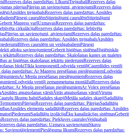
mi
Rezerves daļas paredzētas: Līkumi
Trejgabali
Rezerves daļas
ojamas pārejas
Pārejas un savienojumi, atvienojami
Rezerves daļas
slēgi
Apsildes trejgabals
Rezerves daļas paredzētas: Apsildes
abaliem
Pārsegi caurulēm
Stiprinājumi caurulēm
Stiprinājumi
Geberit Mapress varš
Uzmavas
Rezerves daļas paredzētas:
Iebūvēta cirkulācija
Rezerves daļas paredzētas: Iebūvēta
jas
Pārejas un savienojumi, atvienojami
Rezerves daļas paredzētas:
gabals
Rezerves daļas paredzētas: Apsildes trejgabals
Apsildes
 piederumi
Blīves caurulēm un veidgabaliem
Pārsegi
lekti atloku savienojumiem
Geberit higiēnas sistēma
Higiēniskās
s iekārtu
Rezerves daļas paredzētas: Skalošanas kastes un tualetes
ības ar higiēnas skalošanas iekārtu piederumi
Rezerves daļas
rošanas bloki
Tīkla komponenti
Lodveida ventiļi
Caurplūdes ventiļi
 daļas paredzētas: Ar Mapress presēšanas pieslēgumiem
Lodveida
eslēgumiem
Ar Mepla presēšanas pieslēgumiem
Rezerves daļas
lēgumiem
Lodveida ventiļi zemapmetuma montāžai
Rezerves daļas
redzētas: Ar Mepla presēšanas pieslēgumiem
Ar Volex presēšanas
m
Apsildes atgaisošanas vārsti
Ātrās atgaisošanas vārsti
Virsmu
Cauruļu līkumu balsti
Sadales skapji
Metāla sadales skapji
Sadalītāju
Termometrs
Pārejas
Rezerves daļas paredzētas: Pārejas
Sadalītāju
nības
Apsildes elementu sadalītāji
Rezerves daļas paredzētas: Apsildes
matori
Piederumi
Sadalītāju izolācija
Ēku kanalizācijas sistēmas
Geberit
s
Rezerves daļas paredzētas: Piekļuves caurules
Veidgabali
ezerves daļas paredzētas: Uzmavu savienojumi
Skavu
as: Savienotājelementi
Pieslēguma līkumi
Rezerves daļas paredzētas: