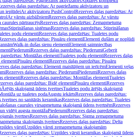
 daļas paredzētas: Pagriežams aktivizators
Apdares komplekti
ezerves daļas paredzētas: Ar pagriežamu aktivizatoru un
un ieplūdei
Ar aktivizatoru PushControl
Rezerves daļas paredzētas: Ar
trol
Ar vārstu aizbāžņiem
Rezerves daļas paredzētas: Ar vārstu
aurules pārtraucējs
Rezerves daļas paredzētas: Zemapmetuma
tēmas
Stiprināšanas sistēmas
Rezerves daļas paredzētas: Stiprināšanas
aletes podu elementi
Rezerves daļas paredzētas: Tualetes podu
Rezerves daļas paredzētas: Pisuāru elementi
Elementi dušām ar noplūdi
 vannām
Walk-in dušas sienu elementi
Elementi saimniecības
ementi
Piederumi
Rezerves daļas paredzētas: Piederumi
Geberit
 paredzētas: Montāžas elementi
Tualetes podu elementi
Rezerves daļas
 elementi
Pisuāru elementi
Rezerves daļas paredzētas: Pisuāru
rves daļas paredzētas: Elementi maisītājiem un ierīcēm
Elementi veļas
umi
Rezerves daļas paredzētas: Piederumi
Piederumi
Rezerves daļas
s elementi
Rezerves daļas paredzētas: Montāžas elementi
Tualetes
zerves daļas paredzētas: Bidē elementi
Pisuāru elementi
Rezerves
m
Ārējās skalojamā ūdens tvertnes
Tualetes podu ārējās skalojamā
Montāža uz tualetes poda
Augstu iekārts
Rezerves daļas paredzētas:
 tvertnes no sanitārās keramikas
Rezerves daļas paredzētas: Tualetes
alošanas caurules virsapmetuma skalojamā ūdens tvertnēm
Rezerves
un vidēji augsta montāža
Piederumi
Rezerves daļas paredzētas:
jamās tvertnes
Rezerves daļas paredzētas: Sigma zemapmetuma
mapmetuma skalojamās tvertnes
Rezerves daļas paredzētas: Delta
pildes vārsti
Uzpildes vārsti zemapmetuma skalojamām
Rezerves daļas paredzētas: Uzpildes vārsti keramikas skalojamā ūdens