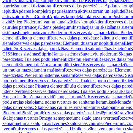
vāciņš
Kanalizācijas komplekti vannām, d52
Rezerves daļas paredzēta
pagriežamam aktivizatoram
Rezerves daļas paredzētas: Apdares komp
ieplūdi
Apdares komplekti pagriežamam aktivizatoram un ieplūdei
Rez
aktivizatoru PushControl
Apdares komplekti aktivizatoram PushContr
aizbāžņiem
Piederumi vannu kanalizācijas komplektiem
Rezerves daļa
caurules pārtraucējs
Ūdens pieslēgumi
Instalācijas un skalošanas sistē
sistēmas
Paneļu apšuvums
Piederumi
Rezerves daļas paredzētas: Piede
elementi
Izlietņu elementi
Rezerves daļas paredzētas: Izlietņu elementi
B
sienā
Rezerves daļas paredzētas: Elementi dušām ar noplūdi sienā
Elem
izlietnēm
Rezerves daļas paredzētas: Elementi saimniecības izlietnēm
K
GIS
Sienas sistēmas
Stiprināšanas sistēmas
Sagatavju piederumi
Skaņas 
paredzētas: Tualetes podu elementi
Izlietņu elementi
Rezerves daļas par
elementi
Elementi dušām arar noplūdi sienā
Rezerves daļas paredzētas:
un trauku mazgājamām mašīnām
Rezerves daļas paredzētas: Element
paredzētas: Piederumi
Sistēmas sienām
Rezerves daļas paredzētas: Sis
podu elementi
Rezerves daļas paredzētas: Tualetes podu elementi
Izlie
daļas paredzētas: Pisuāru elementi
Dušu elementi
Rezerves daļas pared
ūdens tvertnes
Rezerves daļas paredzētas: Tualetes podu ārējās skaloj
Augstu iekārts
Zema un vidēji augsta montāža
Rezerves daļas paredzēt
podu ārējās skalojamā ūdens tvertnes no sanitārās keramikas
Montāža u
daļas paredzētas: Skalošanas caurules virsapmetuma skalojamā ūdens
Piederumi
Pieslēgumi
Rezerves daļas paredzētas: Pieslēgumi
Stūra vārst
skalojamās tvertnes
Omega zemapmetuma skalojamās tvertnes
Rezerve
zemapmetuma skalojamās tvertnes
Skalošanas caurules
Piederumi
Uzpil
tvertnēm
Rezerves daļas paredzētas: Uzpildes vārsti zemapmetuma sk