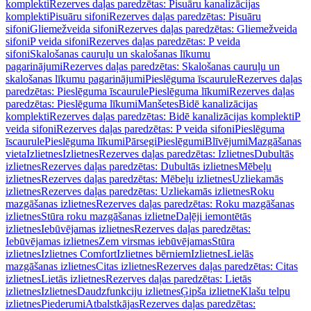
komplekti
Rezerves daļas paredzētas: Pisuāru kanalizācijas
komplekti
Pisuāru sifoni
Rezerves daļas paredzētas: Pisuāru
sifoni
Gliemežveida sifoni
Rezerves daļas paredzētas: Gliemežveida
sifoni
P veida sifoni
Rezerves daļas paredzētas: P veida
sifoni
Skalošanas cauruļu un skalošanas līkumu
pagarinājumi
Rezerves daļas paredzētas: Skalošanas cauruļu un
skalošanas līkumu pagarinājumi
Pieslēguma īscaurule
Rezerves daļas
paredzētas: Pieslēguma īscaurule
Pieslēguma līkumi
Rezerves daļas
paredzētas: Pieslēguma līkumi
Manšetes
Bidē kanalizācijas
komplekti
Rezerves daļas paredzētas: Bidē kanalizācijas komplekti
P
veida sifoni
Rezerves daļas paredzētas: P veida sifoni
Pieslēguma
īscaurule
Pieslēguma līkumi
Pārsegi
Pieslēgumi
Blīvējumi
Mazgāšanas
vieta
Izlietnes
Izlietnes
Rezerves daļas paredzētas: Izlietnes
Dubultās
izlietnes
Rezerves daļas paredzētas: Dubultās izlietnes
Mēbeļu
izlietnes
Rezerves daļas paredzētas: Mēbeļu izlietnes
Uzliekamās
izlietnes
Rezerves daļas paredzētas: Uzliekamās izlietnes
Roku
mazgāšanas izlietnes
Rezerves daļas paredzētas: Roku mazgāšanas
izlietnes
Stūra roku mazgāšanas izlietne
Daļēji iemontētās
izlietnes
Iebūvējamas izlietnes
Rezerves daļas paredzētas:
Iebūvējamas izlietnes
Zem virsmas iebūvējamas
Stūra
izlietnes
Izlietnes Comfort
Izlietnes bērniem
Izlietnes
Lielās
mazgāšanas izlietnes
Citas izlietnes
Rezerves daļas paredzētas: Citas
izlietnes
Lietās izlietnes
Rezerves daļas paredzētas: Lietās
izlietnes
Izlietnes
Daudzfunkciju izlietnes
Ģipša izlietne
Klašu telpu
izlietnes
Piederumi
Atbalstkājas
Rezerves daļas paredzētas: