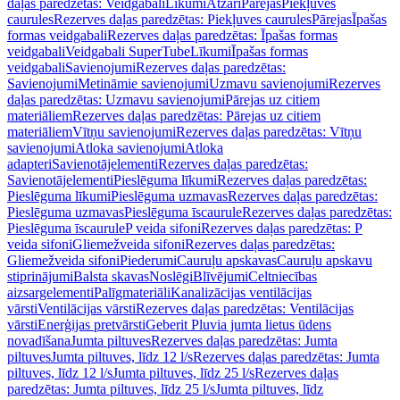
daļas paredzētas: Veidgabali
Līkumi
Atzari
Pārejas
Piekļuves
caurules
Rezerves daļas paredzētas: Piekļuves caurules
Pārejas
Īpašas
formas veidgabali
Rezerves daļas paredzētas: Īpašas formas
veidgabali
Veidgabali SuperTube
Līkumi
Īpašas formas
veidgabali
Savienojumi
Rezerves daļas paredzētas:
Savienojumi
Metināmie savienojumi
Uzmavu savienojumi
Rezerves
daļas paredzētas: Uzmavu savienojumi
Pārejas uz citiem
materiāliem
Rezerves daļas paredzētas: Pārejas uz citiem
materiāliem
Vītņu savienojumi
Rezerves daļas paredzētas: Vītņu
savienojumi
Atloka savienojumi
Atloka
adapteri
Savienotājelementi
Rezerves daļas paredzētas:
Savienotājelementi
Pieslēguma līkumi
Rezerves daļas paredzētas:
Pieslēguma līkumi
Pieslēguma uzmavas
Rezerves daļas paredzētas:
Pieslēguma uzmavas
Pieslēguma īscaurule
Rezerves daļas paredzētas:
Pieslēguma īscaurule
P veida sifoni
Rezerves daļas paredzētas: P
veida sifoni
Gliemežveida sifoni
Rezerves daļas paredzētas:
Gliemežveida sifoni
Piederumi
Cauruļu apskavas
Cauruļu apskavu
stiprinājumi
Balsta skavas
Noslēgi
Blīvējumi
Celtniecības
aizsargelementi
Palīgmateriāli
Kanalizācijas ventilācijas
vārsti
Ventilācijas vārsti
Rezerves daļas paredzētas: Ventilācijas
vārsti
Enerģijas pretvārsti
Geberit Pluvia jumta lietus ūdens
novadīšana
Jumta piltuves
Rezerves daļas paredzētas: Jumta
piltuves
Jumta piltuves, līdz 12 l/s
Rezerves daļas paredzētas: Jumta
piltuves, līdz 12 l/s
Jumta piltuves, līdz 25 l/s
Rezerves daļas
paredzētas: Jumta piltuves, līdz 25 l/s
Jumta piltuves, līdz