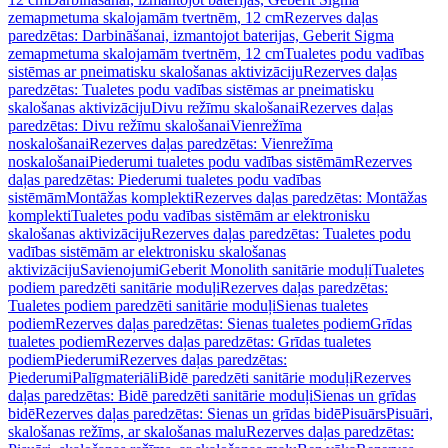
zemapmetuma skalojamām tvertnēm, 12 cm
Rezerves daļas
paredzētas: Darbināšanai, izmantojot baterijas, Geberit Sigma
zemapmetuma skalojamām tvertnēm, 12 cm
Tualetes podu vadības
sistēmas ar pneimatisku skalošanas aktivizāciju
Rezerves daļas
paredzētas: Tualetes podu vadības sistēmas ar pneimatisku
skalošanas aktivizāciju
Divu režīmu skalošanai
Rezerves daļas
paredzētas: Divu režīmu skalošanai
Vienrežīma
noskalošanai
Rezerves daļas paredzētas: Vienrežīma
noskalošanai
Piederumi tualetes podu vadības sistēmām
Rezerves
daļas paredzētas: Piederumi tualetes podu vadības
sistēmām
Montāžas komplekti
Rezerves daļas paredzētas: Montāžas
komplekti
Tualetes podu vadības sistēmām ar elektronisku
skalošanas aktivizāciju
Rezerves daļas paredzētas: Tualetes podu
vadības sistēmām ar elektronisku skalošanas
aktivizāciju
Savienojumi
Geberit Monolith sanitārie moduļi
Tualetes
podiem paredzēti sanitārie moduļi
Rezerves daļas paredzētas:
Tualetes podiem paredzēti sanitārie moduļi
Sienas tualetes
podiem
Rezerves daļas paredzētas: Sienas tualetes podiem
Grīdas
tualetes podiem
Rezerves daļas paredzētas: Grīdas tualetes
podiem
Piederumi
Rezerves daļas paredzētas:
Piederumi
Palīgmateriāli
Bidē paredzēti sanitārie moduļi
Rezerves
daļas paredzētas: Bidē paredzēti sanitārie moduļi
Sienas un grīdas
bidē
Rezerves daļas paredzētas: Sienas un grīdas bidē
Pisuārs
Pisuāri,
skalošanas režīms, ar skalošanas malu
Rezerves daļas paredzētas: