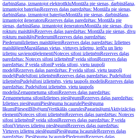
darbināšana, izmantojot elektrotīklu
Montāža pie sienas, darbināšana,
izmantojot baterijas
Rezerves daļas paredzētas: Montāža pie sienas,
darbināšana, izmantojot baterijas
Montāža pie sienas, darbināšana,
izmantojot ģeneratoru
Rezerves daļas paredzētas: Montāža pie
sienas, darbināšana, izmantojot ģeneratoru
Montāža pie sienas, divu
rokturu maisītājs
Rezerves daļas paredzētas: Montāža pie sienas, divu
rokturu maisītājs
Piederumi
Rezerves daļas paredzētas:
Piederumi
Izlietnes maisītājiem
Rezerves daļas paredzētas: Izlietnes
maisītājiem
Mazgāšanas vietas, virtuves izlietņu, ierīču un lieto
izlietņu savienotājelementi
Noteces sifoni izlietnēm
Rezerves daļas
paredzētas: Noteces sifoni izlietnēm
P veida sifoni
Rezerves daļas
paredzētas: P veida sifoni
P veida sifoni, vietu taupoši
modeļi
Rezerves daļas paredzētas: P veida sifoni, vietu taupoši
modeļi
Pudeļsifoni izlietnēm
Rezerves daļas paredzētas: Pudeļsifoni
izlietnēm
Pudeļsifoni izlietnēm, vietu taupošs modelis
Rezerves daļas
paredzētas: Pudeļsifoni izlietnēm, vietu taupošs
modelis
Zemapmetuma sifoni
Rezerves daļas paredzētas:
Zemapmetuma sifoni
Izlietnes pieslēgumi
Rezerves daļas paredzētas:
Izlietnes pieslēgumi
Pieslēguma īscaurule
Pieslēguma
līkumi
Pārsegi
Blīvējumi
Vertikālās caurules
Pagarinājumi
Aktivizācijas
elementi
Noteces sifoni izlietnēm
Rezerves daļas paredzētas: Noteces
sifoni izlietnēm
P veida sifoni
Rezerves daļas paredzētas: P veida
sifoni
Virtuves izlietņu pieslēgumi
Rezerves daļas paredzētas:
Virtuves izlietņu pieslēgumi
Pieslēguma īscaurule
Rezerves daļas
paredzētas: Pieslēguma īscaurule
Piederumi
Rezerves daļas