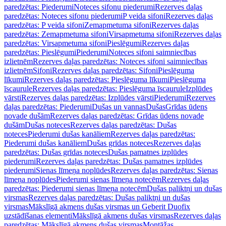
paredzētas: Piederumi
Noteces sifonu piederumi
Rezerves daļas
paredzētas: Noteces sifonu piederumi
P veida sifoni
Rezerves daļas
paredzētas: P veida sifoni
Zemapmetuma sifoni
Rezerves daļas
paredzētas: Zemapmetuma sifoni
Virsapmetuma sifoni
Rezerves daļas
paredzētas: Virsapmetuma sifoni
Pieslēgumi
Rezerves daļas
paredzētas: Pieslēgumi
Piederumi
Noteces sifoni saimniecības
izlietnēm
Rezerves daļas paredzētas: Noteces sifoni saimniecības
izlietnēm
Sifoni
Rezerves daļas paredzētas: Sifoni
Pieslēguma
līkumi
Rezerves daļas paredzētas: Pieslēguma līkumi
Pieslēguma
īscaurule
Rezerves daļas paredzētas: Pieslēguma īscaurule
Izplūdes
vārsti
Rezerves daļas paredzētas: Izplūdes vārsti
Piederumi
Rezerves
daļas paredzētas: Piederumi
Dušas un vannas
Dušas
Grīdas ūdens
novade dušām
Rezerves daļas paredzētas: Grīdas ūdens novade
dušām
Dušas noteces
Rezerves daļas paredzētas: Dušas
noteces
Piederumi dušas kanāliem
Rezerves daļas paredzētas:
Piederumi dušas kanāliem
Dušas grīdas noteces
Rezerves daļas
paredzētas: Dušas grīdas noteces
Dušas pamatnes izplūdes
piederumi
Rezerves daļas paredzētas: Dušas pamatnes izplūdes
piederumi
Sienas līmeņa noplūdes
Rezerves daļas paredzētas: Sienas
līmeņa noplūdes
Piederumi sienas līmeņa notecēm
Rezerves daļas
paredzētas: Piederumi sienas līmeņa notecēm
Dušas paliktņi un dušas
virsmas
Rezerves daļas paredzētas: Dušas paliktņi un dušas
virsmas
Mākslīgā akmens dušas virsmas un Geberit Duofix
uzstādīšanas elementi
Mākslīgā akmens dušas virsmas
Rezerves daļas
paredzētas: Mākslīgā akmens dušas virsmas
Montāžas