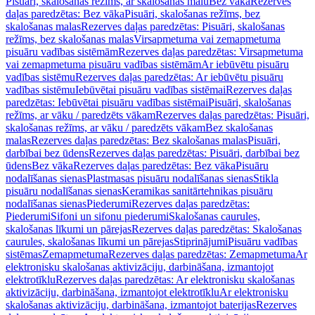
Pisuāri, skalošanas režīms, ar skalošanas malu
Bez vāka
Rezerves
daļas paredzētas: Bez vāka
Pisuāri, skalošanas režīms, bez
skalošanas malas
Rezerves daļas paredzētas: Pisuāri, skalošanas
režīms, bez skalošanas malas
Virsapmetuma vai zemapmetuma
pisuāru vadības sistēmām
Rezerves daļas paredzētas: Virsapmetuma
vai zemapmetuma pisuāru vadības sistēmām
Ar iebūvētu pisuāru
vadības sistēmu
Rezerves daļas paredzētas: Ar iebūvētu pisuāru
vadības sistēmu
Iebūvētai pisuāru vadības sistēmai
Rezerves daļas
paredzētas: Iebūvētai pisuāru vadības sistēmai
Pisuāri, skalošanas
režīms, ar vāku / paredzēts vākam
Rezerves daļas paredzētas: Pisuāri,
skalošanas režīms, ar vāku / paredzēts vākam
Bez skalošanas
malas
Rezerves daļas paredzētas: Bez skalošanas malas
Pisuāri,
darbībai bez ūdens
Rezerves daļas paredzētas: Pisuāri, darbībai bez
ūdens
Bez vāka
Rezerves daļas paredzētas: Bez vāka
Pisuāru
nodalīšanas sienas
Plastmasas pisuāru nodalīšanas sienas
Stikla
pisuāru nodalīšanas sienas
Keramikas sanitārtehnikas pisuāru
nodalīšanas sienas
Piederumi
Rezerves daļas paredzētas:
Piederumi
Sifoni un sifonu piederumi
Skalošanas caurules,
skalošanas līkumi un pārejas
Rezerves daļas paredzētas: Skalošanas
caurules, skalošanas līkumi un pārejas
Stiprinājumi
Pisuāru vadības
sistēmas
Zemapmetuma
Rezerves daļas paredzētas: Zemapmetuma
Ar
elektronisku skalošanas aktivizāciju, darbināšana, izmantojot
elektrotīklu
Rezerves daļas paredzētas: Ar elektronisku skalošanas
aktivizāciju, darbināšana, izmantojot elektrotīklu
Ar elektronisku
skalošanas aktivizāciju, darbināšana, izmantojot baterijas
Rezerves