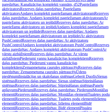
paredzētas: Kanalizācijas komplekti vannām, d52
Pagriežams
aktivizators
Rezerves daļas paredzētas: Pagriežams
aktivizators
Apdares komplekti pagriežamam aktivizatoram
Rezerves
daļas paredzētas: Apdares komplekti pagriežamam aktivizatoram
Ar
pagriežamu aktivizatoru un ieplūdi
Rezerves daļas paredzētas: Ar
pagriežamu aktivizatoru un ieplūdi
Apdares komplekti pagriežamam
aktivizatoram un ieplūdei
Rezerves daļas paredzētas: Apdares
komplekti pagriežamam aktivizatoram un ieplūdei
Ar aktivizatoru
PushControl
Rezerves daļas paredzētas: Ar aktivizatoru
PushControl
Apdares komplekti aktivizatoram PushControl
Rezerves
daļas paredzētas: Apdares komplekti aktivizatoram PushControl
Ar
vārstu aizbāžņiem
Rezerves daļas paredzētas: Ar vārstu
aizbāžņiem
Piederumi vannu kanalizācijas komplektiem
Rezerves
daļas paredzētas: Piederumi vannu kanalizācijas
komplektiem
Zemapmetuma caurules pārtraucējs
Rezerves daļas
paredzētas: Zemapmetuma caurules pārtraucējs
Ūdens
pieslēgumi
Instalācijas un skalošanas sistēmas
Geberit Duofix
Sienas
sistēmas
Rezerves daļas paredzētas: Sienas sistēmas
Stiprināšanas
sistēmas
Rezerves daļas paredzētas: Stiprināšanas sistēmas
Paneļu
apšuvums
Piederumi
Rezerves daļas paredzētas: Piederumi
Montāžas
elementi
Rezerves daļas paredzētas: Montāžas elementi
Tualetes podu
elementi
Rezerves daļas paredzētas: Tualetes podu elementi
Izlietņu
elementi
Rezerves daļas paredzētas: Izlietņu elementi
Bidē
elementi
Rezerves daļas paredzētas: Bidē elementi
Pisuāru