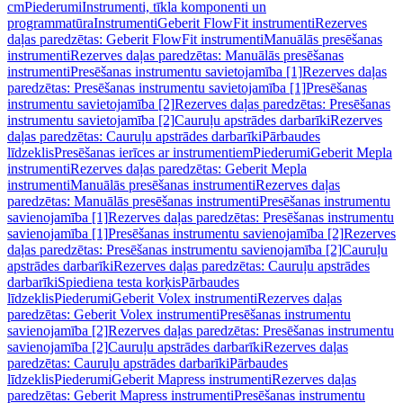
cm
Piederumi
Instrumenti, tīkla komponenti un
programmatūra
Instrumenti
Geberit FlowFit instrumenti
Rezerves
daļas paredzētas: Geberit FlowFit instrumenti
Manuālās presēšanas
instrumenti
Rezerves daļas paredzētas: Manuālās presēšanas
instrumenti
Presēšanas instrumentu savietojamība [1]
Rezerves daļas
paredzētas: Presēšanas instrumentu savietojamība [1]
Presēšanas
instrumentu savietojamība [2]
Rezerves daļas paredzētas: Presēšanas
instrumentu savietojamība [2]
Cauruļu apstrādes darbarīki
Rezerves
daļas paredzētas: Cauruļu apstrādes darbarīki
Pārbaudes
līdzeklis
Presēšanas ierīces ar instrumentiem
Piederumi
Geberit Mepla
instrumenti
Rezerves daļas paredzētas: Geberit Mepla
instrumenti
Manuālās presēšanas instrumenti
Rezerves daļas
paredzētas: Manuālās presēšanas instrumenti
Presēšanas instrumentu
savienojamība [1]
Rezerves daļas paredzētas: Presēšanas instrumentu
savienojamība [1]
Presēšanas instrumentu savienojamība [2]
Rezerves
daļas paredzētas: Presēšanas instrumentu savienojamība [2]
Cauruļu
apstrādes darbarīki
Rezerves daļas paredzētas: Cauruļu apstrādes
darbarīki
Spiediena testa korķis
Pārbaudes
līdzeklis
Piederumi
Geberit Volex instrumenti
Rezerves daļas
paredzētas: Geberit Volex instrumenti
Presēšanas instrumentu
savienojamība [2]
Rezerves daļas paredzētas: Presēšanas instrumentu
savienojamība [2]
Cauruļu apstrādes darbarīki
Rezerves daļas
paredzētas: Cauruļu apstrādes darbarīki
Pārbaudes
līdzeklis
Piederumi
Geberit Mapress instrumenti
Rezerves daļas
paredzētas: Geberit Mapress instrumenti
Presēšanas instrumentu