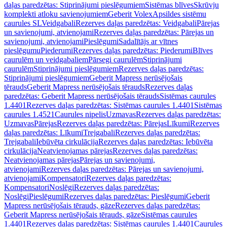
daļas paredzētas: Stiprinājumi pieslēgumiem
Sistēmas blīves
Skrūvju
komplekti atloku savienojumiem
Geberit Volex
Apsildes sistēmu
caurules SL
Veidgabali
Rezerves daļas paredzētas: Veidgabali
Pārejas
un savienojumi, atvienojami
Rezerves daļas paredzētas: Pārejas un
savienojumi, atvienojami
Pieslēgumi
Sadalītājs ar vītnes
pieslēgumu
Piederumi
Rezerves daļas paredzētas: Piederumi
Blīves
caurulēm un veidgabaliem
Pārsegi caurulēm
Stiprinājumi
caurulēm
Stiprinājumi pieslēgumiem
Rezerves daļas paredzētas:
Stiprinājumi pieslēgumiem
Geberit Mapress nerūsējošais
tērauds
Geberit Mapress nerūsējošais tērauds
Rezerves daļas
paredzētas: Geberit Mapress nerūsējošais tērauds
Sistēmas caurules
1.4401
Rezerves daļas paredzētas: Sistēmas caurules 1.4401
Sistēmas
caurules 1.4521
Caurules nipelis
Uzmavas
Rezerves daļas paredzētas:
Uzmavas
Pārejas
Rezerves daļas paredzētas: Pārejas
Līkumi
Rezerves
daļas paredzētas: Līkumi
Trejgabali
Rezerves daļas paredzētas:
Trejgabali
Iebūvēta cirkulācija
Rezerves daļas paredzētas: Iebūvēta
cirkulācija
Neatvienojamas pārejas
Rezerves daļas paredzētas:
Neatvienojamas pārejas
Pārejas un savienojumi,
atvienojami
Rezerves daļas paredzētas: Pārejas un savienojumi,
atvienojami
Kompensatori
Rezerves daļas paredzētas:
Kompensatori
Noslēgi
Rezerves daļas paredzētas:
Noslēgi
Pieslēgumi
Rezerves daļas paredzētas: Pieslēgumi
Geberit
Mapress nerūsējošais tērauds, gāze
Rezerves daļas paredzētas:
Geberit Mapress nerūsējošais tērauds, gāze
Sistēmas caurules
1.4401
Rezerves daļas paredzētas: Sistēmas caurules 1.4401
Caurules