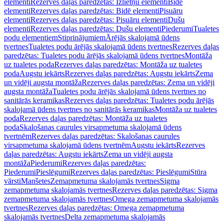
elementi
Rezerves daļas paredzētas: Izlietņu elementi
Bidē
elementi
Rezerves daļas paredzētas: Bidē elementi
Pisuāru
elementi
Rezerves daļas paredzētas: Pisuāru elementi
Dušu
elementi
Rezerves daļas paredzētas: Dušu elementi
Piederumi
Tualetes
podu elementiem
Stiprinājumiem
Ārējās skalojamā ūdens
tvertnes
Tualetes podu ārējās skalojamā ūdens tvertnes
Rezerves daļas
paredzētas: Tualetes podu ārējās skalojamā ūdens tvertnes
Montāža
uz tualetes poda
Rezerves daļas paredzētas: Montāža uz tualetes
poda
Augstu iekārts
Rezerves daļas paredzētas: Augstu iekārts
Zema
un vidēji augsta montāža
Rezerves daļas paredzētas: Zema un vidēji
augsta montāža
Tualetes podu ārējās skalojamā ūdens tvertnes no
sanitārās keramikas
Rezerves daļas paredzētas: Tualetes podu ārējās
skalojamā ūdens tvertnes no sanitārās keramikas
Montāža uz tualetes
poda
Rezerves daļas paredzētas: Montāža uz tualetes
poda
Skalošanas caurules virsapmetuma skalojamā ūdens
tvertnēm
Rezerves daļas paredzētas: Skalošanas caurules
virsapmetuma skalojamā ūdens tvertnēm
Augstu iekārts
Rezerves
daļas paredzētas: Augstu iekārts
Zema un vidēji augsta
montāža
Piederumi
Rezerves daļas paredzētas:
Piederumi
Pieslēgumi
Rezerves daļas paredzētas: Pieslēgumi
Stūra
vārsti
Manšetes
Zemapmetuma skalojamās tvertnes
Sigma
zemapmetuma skalojamās tvertnes
Rezerves daļas paredzētas: Sigma
zemapmetuma skalojamās tvertnes
Omega zemapmetuma skalojamās
tvertnes
Rezerves daļas paredzētas: Omega zemapmetuma
skalojamās tvertnes
Delta zemapmetuma skalojamās