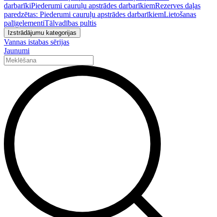
darbarīki
Piederumi cauruļu apstrādes darbarīkiem
Rezerves daļas
paredzētas: Piederumi cauruļu apstrādes darbarīkiem
Lietošanas
palīgelementi
Tālvadības pultis
Izstrādājumu kategorijas
Vannas istabas sērijas
Jaunumi