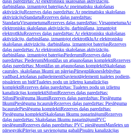
daļas paredzētas: Ar elektronisku skalošanas aktivizāciju,
darbināšana, izmantojot baterijas
Ar pneimatisku skalošanas
aktivizāciju
Rezerves daļas paredzētas: Ar pneimatisku skalošanas
aktivizāciju
Standarta
Rezerves daļas paredzētas:
Standarta
Virsapmetuma
Rezerves daļas paredzētas: Virsapmetuma
Ar
elektronisku skalošanas aktivizāciju, darbināšana, izmantojot
elektrotīklu
Rezerves daļas paredzētas: Ar elektronisku skalošanas
aktivizāciju, darbināšana, izmantojot elektrotīklu
Ar elektronisku
skalošanas aktivizāciju, darbināšana, izmantojot baterijas
Rezerves
daļas paredzētas: Ar elektronisku skalošanas aktivizāciju,
darbināšana, izmantojot baterijas
Piederumi
Rezerves daļas
paredzētas: Piederumi
Montāžas un atjaunošanas komplekti
Rezerves
daļas paredzētas: Montāžas un atjaunošanas komplekti
Skalošanas
caurules, skalošanas līkumi un pārejas
Pārsegplāksnes
Iebūvētas
vadības
Lietošanas palīgelementi
Savienotājelementi tualetes podiem,
pisuāriem un bidē
Tualetes podu un izlietņu kanalizācijas
komplekti
Rezerves daļas paredzētas: Tualetes podu un izlietņu
kanalizācijas komplekti
Sifoni
Rezerves daļas paredzētas:
Sifoni
Pieslēguma līkumi
Rezerves daļas paredzētas: Pieslēguma
līkumi
Pieslēguma īscaurule
Rezerves daļas paredzētas: Pieslēguma
īscaurule
Pieslēguma komplekti
Rezerves daļas paredzētas:
Pieslēguma komplekti
Skalošanas līkumu pagarinājumi
Rezerves
daļas paredzētas: Skalošanas līkumu pagarinājumi
PVC
pieslēgumi
Rezerves daļas paredzētas: PVC pieslēgumi
Manšetes un
pārsegvāki
Pārejas un savienojuma gabali
Pisuāru kanalizācijas