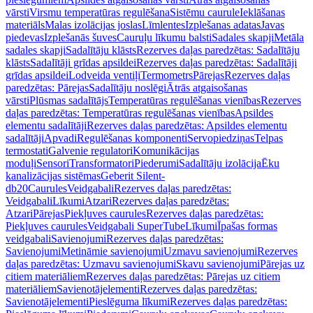
vārsti
Virsmu temperatūras regulēšana
Sistēmu caurule
Ieklāšanas
materiāls
Malas izolācijas joslas
Līmlentes
Izplešanas adatas
Javas
piedevas
Izplešanās šuves
Cauruļu līkumu balsti
Sadales skapji
Metāla
sadales skapji
Sadalītāju klāsts
Rezerves daļas paredzētas: Sadalītāju
klāsts
Sadalītāji grīdas apsildei
Rezerves daļas paredzētas: Sadalītāji
grīdas apsildei
Lodveida ventiļi
Termometrs
Pārejas
Rezerves daļas
paredzētas: Pārejas
Sadalītāju noslēgi
Ātrās atgaisošanas
vārsti
Plūsmas sadalītājs
Temperatūras regulēšanas vienības
Rezerves
daļas paredzētas: Temperatūras regulēšanas vienības
Apsildes
elementu sadalītāji
Rezerves daļas paredzētas: Apsildes elementu
sadalītāji
Apvadi
Regulēšanas komponenti
Servopiedziņas
Telpas
termostati
Galvenie regulatori
Komunikācijas
moduļi
Sensori
Transformatori
Piederumi
Sadalītāju izolācija
Ēku
kanalizācijas sistēmas
Geberit Silent-
db20
Caurules
Veidgabali
Rezerves daļas paredzētas:
Veidgabali
Līkumi
Atzari
Rezerves daļas paredzētas:
Atzari
Pārejas
Piekļuves caurules
Rezerves daļas paredzētas:
Piekļuves caurules
Veidgabali SuperTube
Līkumi
Īpašas formas
veidgabali
Savienojumi
Rezerves daļas paredzētas:
Savienojumi
Metināmie savienojumi
Uzmavu savienojumi
Rezerves
daļas paredzētas: Uzmavu savienojumi
Skavu savienojumi
Pārejas uz
citiem materiāliem
Rezerves daļas paredzētas: Pārejas uz citiem
materiāliem
Savienotājelementi
Rezerves daļas paredzētas:
Savienotājelementi
Pieslēguma līkumi
Rezerves daļas paredzētas: