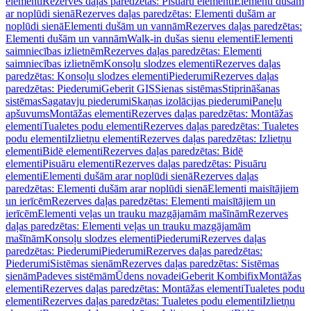
elementi
Rezerves daļas paredzētas: Pisuāru elementi
Elementi dušām
ar noplūdi sienā
Rezerves daļas paredzētas: Elementi dušām ar
noplūdi sienā
Elementi dušām un vannām
Rezerves daļas paredzētas:
Elementi dušām un vannām
Walk-in dušas sienu elementi
Elementi
saimniecības izlietnēm
Rezerves daļas paredzētas: Elementi
saimniecības izlietnēm
Konsoļu slodzes elementi
Rezerves daļas
paredzētas: Konsoļu slodzes elementi
Piederumi
Rezerves daļas
paredzētas: Piederumi
Geberit GIS
Sienas sistēmas
Stiprināšanas
sistēmas
Sagatavju piederumi
Skaņas izolācijas piederumi
Paneļu
apšuvums
Montāžas elementi
Rezerves daļas paredzētas: Montāžas
elementi
Tualetes podu elementi
Rezerves daļas paredzētas: Tualetes
podu elementi
Izlietņu elementi
Rezerves daļas paredzētas: Izlietņu
elementi
Bidē elementi
Rezerves daļas paredzētas: Bidē
elementi
Pisuāru elementi
Rezerves daļas paredzētas: Pisuāru
elementi
Elementi dušām arar noplūdi sienā
Rezerves daļas
paredzētas: Elementi dušām arar noplūdi sienā
Elementi maisītājiem
un ierīcēm
Rezerves daļas paredzētas: Elementi maisītājiem un
ierīcēm
Elementi veļas un trauku mazgājamām mašīnām
Rezerves
daļas paredzētas: Elementi veļas un trauku mazgājamām
mašīnām
Konsoļu slodzes elementi
Piederumi
Rezerves daļas
paredzētas: Piederumi
Piederumi
Rezerves daļas paredzētas:
Piederumi
Sistēmas sienām
Rezerves daļas paredzētas: Sistēmas
sienām
Padeves sistēmām
Ūdens novadei
Geberit Kombifix
Montāžas
elementi
Rezerves daļas paredzētas: Montāžas elementi
Tualetes podu
elementi
Rezerves daļas paredzētas: Tualetes podu elementi
Izlietņu