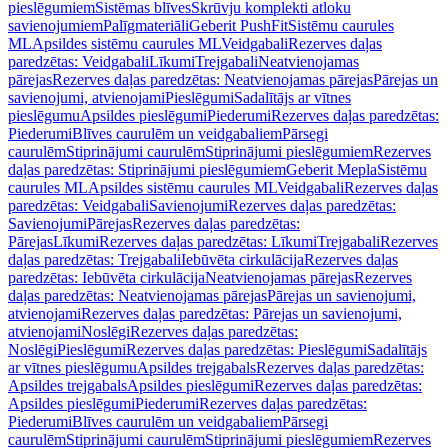
pieslēgumiem
Sistēmas blīves
Skrūvju komplekti atloku
savienojumiem
Palīgmateriāli
Geberit PushFit
Sistēmu caurules
ML
Apsildes sistēmu caurules ML
Veidgabali
Rezerves daļas
paredzētas: Veidgabali
Līkumi
Trejgabali
Neatvienojamas
pārejas
Rezerves daļas paredzētas: Neatvienojamas pārejas
Pārejas un
savienojumi, atvienojami
Pieslēgumi
Sadalītājs ar vītnes
pieslēgumu
Apsildes pieslēgumi
Piederumi
Rezerves daļas paredzētas:
Piederumi
Blīves caurulēm un veidgabaliem
Pārsegi
caurulēm
Stiprinājumi caurulēm
Stiprinājumi pieslēgumiem
Rezerves
daļas paredzētas: Stiprinājumi pieslēgumiem
Geberit Mepla
Sistēmu
caurules ML
Apsildes sistēmu caurules ML
Veidgabali
Rezerves daļas
paredzētas: Veidgabali
Savienojumi
Rezerves daļas paredzētas:
Savienojumi
Pārejas
Rezerves daļas paredzētas:
Pārejas
Līkumi
Rezerves daļas paredzētas: Līkumi
Trejgabali
Rezerves
daļas paredzētas: Trejgabali
Iebūvēta cirkulācija
Rezerves daļas
paredzētas: Iebūvēta cirkulācija
Neatvienojamas pārejas
Rezerves
daļas paredzētas: Neatvienojamas pārejas
Pārejas un savienojumi,
atvienojami
Rezerves daļas paredzētas: Pārejas un savienojumi,
atvienojami
Noslēgi
Rezerves daļas paredzētas:
Noslēgi
Pieslēgumi
Rezerves daļas paredzētas: Pieslēgumi
Sadalītājs
ar vītnes pieslēgumu
Apsildes trejgabals
Rezerves daļas paredzētas:
Apsildes trejgabals
Apsildes pieslēgumi
Rezerves daļas paredzētas:
Apsildes pieslēgumi
Piederumi
Rezerves daļas paredzētas:
Piederumi
Blīves caurulēm un veidgabaliem
Pārsegi
caurulēm
Stiprinājumi caurulēm
Stiprinājumi pieslēgumiem
Rezerves