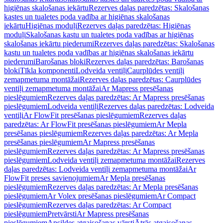
higiēnas skalošanas iekārtu
Rezerves daļas paredzētas: Skalošanas
kastes un tualetes poda vadība ar higiēnas skalošanas
iekārtu
Higiēnas moduļi
Rezerves daļas paredzētas: Higiēnas
moduļi
Skalošanas kastu un tualetes poda vadības ar higiēnas
skalošanas iekārtu piederumi
Rezerves daļas paredzētas: Skalošanas
kastu un tualetes poda vadības ar higiēnas skalošanas iekārtu
piederumi
Barošanas bloki
Rezerves daļas paredzētas: Barošanas
bloki
Tīkla komponenti
Lodveida ventiļi
Caurplūdes ventiļi
zemapmetuma montāžai
Rezerves daļas paredzētas: Caurplūdes
ventiļi zemapmetuma montāžai
Ar Mapress presēšanas
pieslēgumiem
Rezerves daļas paredzētas: Ar Mapress presēšanas
pieslēgumiem
Lodveida ventiļi
Rezerves daļas paredzētas: Lodveida
ventiļi
Ar FlowFit presēšanas pieslēgumiem
Rezerves daļas
paredzētas: Ar FlowFit presēšanas pieslēgumiem
Ar Mepla
presēšanas pieslēgumiem
Rezerves daļas paredzētas: Ar Mepla
presēšanas pieslēgumiem
Ar Mapress presēšanas
pieslēgumiem
Rezerves daļas paredzētas: Ar Mapress presēšanas
pieslēgumiem
Lodveida ventiļi zemapmetuma montāžai
Rezerves
daļas paredzētas: Lodveida ventiļi zemapmetuma montāžai
Ar
FlowFit preses savienojumiem
Ar Mepla presēšanas
pieslēgumiem
Rezerves daļas paredzētas: Ar Mepla presēšanas
pieslēgumiem
Ar Volex presēšanas pieslēgumiem
Ar Compact
pieslēgumiem
Rezerves daļas paredzētas: Ar Compact
pieslēgumiem
Pretvārsti
Ar Mapress presēšanas
pieslēgumiem
Apsildes atgaisošanas vārsti
Ātrās atgaisošanas