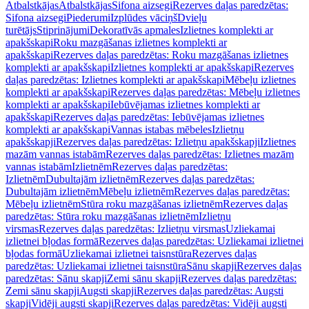
Atbalstkājas
Atbalstkājas
Sifona aizsegi
Rezerves daļas paredzētas:
Sifona aizsegi
Piederumi
Izplūdes vāciņš
Dvieļu
turētājs
Stiprinājumi
Dekoratīvās apmales
Izlietnes komplekti ar
apakšskapi
Roku mazgāšanas izlietnes komplekti ar
apakšskapi
Rezerves daļas paredzētas: Roku mazgāšanas izlietnes
komplekti ar apakšskapi
Izlietnes komplekti ar apakšskapi
Rezerves
daļas paredzētas: Izlietnes komplekti ar apakšskapi
Mēbeļu izlietnes
komplekti ar apakšskapi
Rezerves daļas paredzētas: Mēbeļu izlietnes
komplekti ar apakšskapi
Iebūvējamas izlietnes komplekti ar
apakšskapi
Rezerves daļas paredzētas: Iebūvējamas izlietnes
komplekti ar apakšskapi
Vannas istabas mēbeles
Izlietņu
apakšskapji
Rezerves daļas paredzētas: Izlietņu apakšskapji
Izlietnes
mazām vannas istabām
Rezerves daļas paredzētas: Izlietnes mazām
vannas istabām
Izlietnēm
Rezerves daļas paredzētas:
Izlietnēm
Dubultajām izlietnēm
Rezerves daļas paredzētas:
Dubultajām izlietnēm
Mēbeļu izlietnēm
Rezerves daļas paredzētas:
Mēbeļu izlietnēm
Stūra roku mazgāšanas izlietnēm
Rezerves daļas
paredzētas: Stūra roku mazgāšanas izlietnēm
Izlietņu
virsmas
Rezerves daļas paredzētas: Izlietņu virsmas
Uzliekamai
izlietnei bļodas formā
Rezerves daļas paredzētas: Uzliekamai izlietnei
bļodas formā
Uzliekamai izlietnei taisnstūra
Rezerves daļas
paredzētas: Uzliekamai izlietnei taisnstūra
Sānu skapji
Rezerves daļas
paredzētas: Sānu skapji
Zemi sānu skapji
Rezerves daļas paredzētas:
Zemi sānu skapji
Augsti skapji
Rezerves daļas paredzētas: Augsti
skapji
Vidēji augsti skapji
Rezerves daļas paredzētas: Vidēji augsti