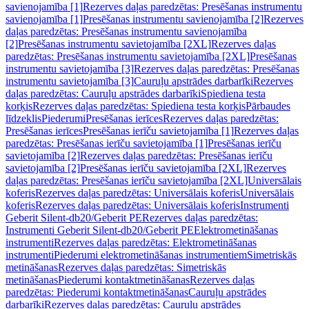
savienojamība [1]
Rezerves daļas paredzētas: Presēšanas instrumentu
savienojamība [1]
Presēšanas instrumentu savienojamība [2]
Rezerves
daļas paredzētas: Presēšanas instrumentu savienojamība
[2]
Presēšanas instrumentu savietojamība [2XL]
Rezerves daļas
paredzētas: Presēšanas instrumentu savietojamība [2XL]
Presēšanas
instrumentu savietojamība [3]
Rezerves daļas paredzētas: Presēšanas
instrumentu savietojamība [3]
Cauruļu apstrādes darbarīki
Rezerves
daļas paredzētas: Cauruļu apstrādes darbarīki
Spiediena testa
korķis
Rezerves daļas paredzētas: Spiediena testa korķis
Pārbaudes
līdzeklis
Piederumi
Presēšanas ierīces
Rezerves daļas paredzētas:
Presēšanas ierīces
Presēšanas ierīču savietojamība [1]
Rezerves daļas
paredzētas: Presēšanas ierīču savietojamība [1]
Presēšanas ierīču
savietojamība [2]
Rezerves daļas paredzētas: Presēšanas ierīču
savietojamība [2]
Presēšanas ierīču savietojamība [2XL]
Rezerves
daļas paredzētas: Presēšanas ierīču savietojamība [2XL]
Universālais
koferis
Rezerves daļas paredzētas: Universālais koferis
Universālais
koferis
Rezerves daļas paredzētas: Universālais koferis
Instrumenti
Geberit Silent-db20/Geberit PE
Rezerves daļas paredzētas:
Instrumenti Geberit Silent-db20/Geberit PE
Elektrometināšanas
instrumenti
Rezerves daļas paredzētas: Elektrometināšanas
instrumenti
Piederumi elektrometināšanas instrumentiem
Simetriskās
metināšanas
Rezerves daļas paredzētas: Simetriskās
metināšanas
Piederumi kontaktmetināšanas
Rezerves daļas
paredzētas: Piederumi kontaktmetināšanas
Cauruļu apstrādes
darbarīki
Rezerves daļas paredzētas: Cauruļu apstrādes