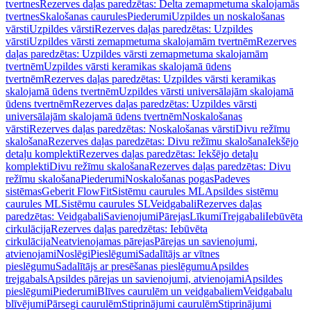
tvertnes
Rezerves daļas paredzētas: Delta zemapmetuma skalojamās
tvertnes
Skalošanas caurules
Piederumi
Uzpildes un noskalošanas
vārsti
Uzpildes vārsti
Rezerves daļas paredzētas: Uzpildes
vārsti
Uzpildes vārsti zemapmetuma skalojamām tvertnēm
Rezerves
daļas paredzētas: Uzpildes vārsti zemapmetuma skalojamām
tvertnēm
Uzpildes vārsti keramikas skalojamā ūdens
tvertnēm
Rezerves daļas paredzētas: Uzpildes vārsti keramikas
skalojamā ūdens tvertnēm
Uzpildes vārsti universālajām skalojamā
ūdens tvertnēm
Rezerves daļas paredzētas: Uzpildes vārsti
universālajām skalojamā ūdens tvertnēm
Noskalošanas
vārsti
Rezerves daļas paredzētas: Noskalošanas vārsti
Divu režīmu
skalošana
Rezerves daļas paredzētas: Divu režīmu skalošana
Iekšējo
detaļu komplekti
Rezerves daļas paredzētas: Iekšējo detaļu
komplekti
Divu režīmu skalošana
Rezerves daļas paredzētas: Divu
režīmu skalošana
Piederumi
Noskalošanas pogas
Padeves
sistēmas
Geberit FlowFit
Sistēmu caurules ML
Apsildes sistēmu
caurules ML
Sistēmu caurules SL
Veidgabali
Rezerves daļas
paredzētas: Veidgabali
Savienojumi
Pārejas
Līkumi
Trejgabali
Iebūvēta
cirkulācija
Rezerves daļas paredzētas: Iebūvēta
cirkulācija
Neatvienojamas pārejas
Pārejas un savienojumi,
atvienojami
Noslēgi
Pieslēgumi
Sadalītājs ar vītnes
pieslēgumu
Sadalītājs ar presēšanas pieslēgumu
Apsildes
trejgabals
Apsildes pārejas un savienojumi, atvienojami
Apsildes
pieslēgumi
Piederumi
Blīves caurulēm un veidgabaliem
Veidgabalu
blīvējumi
Pārsegi caurulēm
Stiprinājumi caurulēm
Stiprinājumi