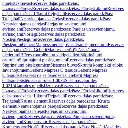
nipelis
Uzmavas
Rezerves daļas paredzētas:
Uzmavas
Pārejas
Rezerves daļas paredzētas: Pārejas
Līkumi
Rezerves
daļas paredzētas: Līkumi
Trejgabali
Rezerves daļas paredzētas:
Trejgabali
Neatvienojamas pārejas
Rezerves daļas paredzētas:
Neatvienojamas pārejas
Pārejas un savienojumi,
atvienojami
Rezerves daļas paredzētas: Pārejas un savienojumi,
atvienojami
Noslēgi
Rezerves daļas paredzētas:
Noslēgi
Pieslēgumi
Rezerves daļas paredzētas:
Pieslēgumi
GeberitMapress nerūsējošais tērauds, piederumi
Rezerves
daļas paredzētas: GeberitMapress nerūsējošais tērauds,
piederumi
Blīves caurulēm un veidgabaliem
Stiprinājumi
caurulēm
Stiprinājumi pieslēgumiem
Rezerves daļas paredzētas:
Stiprinājumi pieslēgumiem
Sistēmas blīves
Skrūvju komplekti atloku
savienojumiem
Geberit Mapress C tērauds
Geberit Mapress
C tērauds
Rezerves daļas paredzētas: Geberit Mapress
C tērauds
Sistēmas caurules 1.0034
Sistēmas caurules
1.0215
Caurules nipelis
Uzmavas
Rezerves daļas paredzētas:
Uzmavas
Pārejas
Rezerves daļas paredzētas: Pārejas
Līkumi
Rezerves
daļas paredzētas: Līkumi
Trejgabali
Rezerves daļas paredzētas:
Trejgabali
Krusta elementi
Rezerves daļas paredzētas: Krusta
elementi
Neatvienojamas pārejas
Rezerves daļas paredzētas:
Neatvienojamas pārejas
Pārejas un savienojumi,
atvienojami
Rezerves daļas paredzētas: Pārejas un savienojumi,
atvienojami
Kompensatori
Rezerves daļas paredzētas:
Kompensatori
Noslēgi
Rezerves daļas paredzētas: Noslēgi
Apsildes