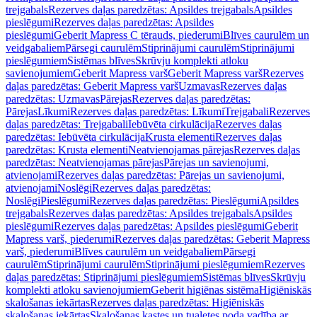
trejgabals
Rezerves daļas paredzētas: Apsildes trejgabals
Apsildes
pieslēgumi
Rezerves daļas paredzētas: Apsildes
pieslēgumi
Geberit Mapress C tērauds, piederumi
Blīves caurulēm un
veidgabaliem
Pārsegi caurulēm
Stiprinājumi caurulēm
Stiprinājumi
pieslēgumiem
Sistēmas blīves
Skrūvju komplekti atloku
savienojumiem
Geberit Mapress varš
Geberit Mapress varš
Rezerves
daļas paredzētas: Geberit Mapress varš
Uzmavas
Rezerves daļas
paredzētas: Uzmavas
Pārejas
Rezerves daļas paredzētas:
Pārejas
Līkumi
Rezerves daļas paredzētas: Līkumi
Trejgabali
Rezerves
daļas paredzētas: Trejgabali
Iebūvēta cirkulācija
Rezerves daļas
paredzētas: Iebūvēta cirkulācija
Krusta elementi
Rezerves daļas
paredzētas: Krusta elementi
Neatvienojamas pārejas
Rezerves daļas
paredzētas: Neatvienojamas pārejas
Pārejas un savienojumi,
atvienojami
Rezerves daļas paredzētas: Pārejas un savienojumi,
atvienojami
Noslēgi
Rezerves daļas paredzētas:
Noslēgi
Pieslēgumi
Rezerves daļas paredzētas: Pieslēgumi
Apsildes
trejgabals
Rezerves daļas paredzētas: Apsildes trejgabals
Apsildes
pieslēgumi
Rezerves daļas paredzētas: Apsildes pieslēgumi
Geberit
Mapress varš, piederumi
Rezerves daļas paredzētas: Geberit Mapress
varš, piederumi
Blīves caurulēm un veidgabaliem
Pārsegi
caurulēm
Stiprinājumi caurulēm
Stiprinājumi pieslēgumiem
Rezerves
daļas paredzētas: Stiprinājumi pieslēgumiem
Sistēmas blīves
Skrūvju
komplekti atloku savienojumiem
Geberit higiēnas sistēma
Higiēniskās
skalošanas iekārtas
Rezerves daļas paredzētas: Higiēniskās
skalošanas iekārtas
Skalošanas kastes un tualetes poda vadība ar