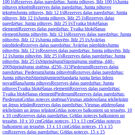
100 l/s
Rezerves daļas paredzētas: Jumta piltuves, līdz 100 l/s
Jumta
piltuves teknēm
Rezerves daļas paredzētas: Jumta piltuves
teknēm
Jumta piltuves, līdz 12 l/s
Rezerves daļas paredzētas: Jumta
piltuves, līdz 12 l/s
Jumta piltuves, līdz 25 l/s
Rezerves daļas
paredzētas: Jumta piltuves, līdz 25 l/s
Tvaika bloķēšanas
elementi
Rezerves daļas paredzētas: Tvaika bloķēšanas
elementi
Jumta piltuvēm, līdz 12 l/s
Rezerves daļas paredzētas: Jumta
piltuvēm, līdz 12 l/s
Jumta piltuvēm, līdz 25 l/s
Avārijas
pārplūdes
Rezerves daļas paredzētas: Avārijas pārplūdes
Jumta
piltuvēm, līdz 12 l/s
Rezerves daļas paredzētas: Jumta piltuvēm, līdz
12 l/s
Jumta piltuvēm, līdz 25 l/s
Rezerves daļas paredzētas: Jumta
piltuvēm, līdz 25 l/s
Stiprinājumi
Stiprinājumu sistēma, d40–
200
Stiprinājumu sistēma, d250–315
Piederumi
Rezerves daļas
paredzētas: Piederumi
Jumta piltuvēm
Rezerves daļas paredzētas:
Jumta piltuvēm
Stiprinājumiem
Standarta jumta lietus ūdens
novadīšana
Jumta piltuves
Rezerves daļas paredzētas: Jumta
piltuves
Tvaika bloķēšanas elementi
Rezerves daļas paredzētas:
Tvaika bloķēšanas elementi
Piederumi
Rezerves daļas paredzētas:
Piederumi
Grīdas noteces sistēmas
Virsmas atūdeņošana iekštelpām
un ārpus telpām
Rezerves daļas paredzētas: Virsmas atūdeņošana
iekštelpām un ārpus telpām
Grīdas noteces balkoniem un terasēm, 10
x 10 cm
Rezerves daļas paredzētas: Grīdas noteces balkoniem un
terasēm, 10 x 10 cm
Grīdas noteces, 13 x 13 cm
Grīdas noteces
balkoniem un terasēm, 13 x 13 cm
Grīdas noteces, 15 x 15
cm
Rezerves daļas paredzētas: Grīdas noteces, 15 x 15