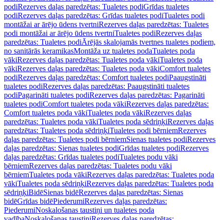
podi
Rezerves daļas paredzētas: Tualetes podi
Grīdas tualetes
podi
Rezerves daļas paredzētas: Grīdas tualetes podi
Tualetes podi
montāžai ar ārējo ūdens tvertni
Rezerves daļas paredzētas: Tualetes
podi montāžai ar ārējo ūdens tvertni
Tualetes podi
Rezerves daļas
paredzētas: Tualetes podi
Ārējās skalojamās tvertnes tualetes podiem,
no sanitārās keramikas
Montāža uz tualetes poda
Tualetes poda
vāki
Rezerves daļas paredzētas: Tualetes poda vāki
Tualetes poda
vāki
Rezerves daļas paredzētas: Tualetes poda vāki
Comfort tualetes
podi
Rezerves daļas paredzētas: Comfort tualetes podi
Paaugstināti
tualetes podi
Rezerves daļas paredzētas: Paaugstināti tualetes
podi
Pagarināti tualetes podi
Rezerves daļas paredzētas: Pagarināti
tualetes podi
Comfort tualetes poda vāki
Rezerves daļas paredzētas:
Comfort tualetes poda vāki
Tualetes poda vāki
Rezerves daļas
paredzētas: Tualetes poda vāki
Tualetes poda sēdriņķi
Rezerves daļas
paredzētas: Tualetes poda sēdriņķi
Tualetes podi bērniem
Rezerves
daļas paredzētas: Tualetes podi bērniem
Sienas tualetes podi
Rezerves
daļas paredzētas: Sienas tualetes podi
Grīdas tualetes podi
Rezerves
daļas paredzētas: Grīdas tualetes podi
Tualetes podu vāki
bērniem
Rezerves daļas paredzētas: Tualetes podu vāki
bērniem
Tualetes poda vāki
Rezerves daļas paredzētas: Tualetes poda
vāki
Tualetes poda sēdriņķi
Rezerves daļas paredzētas: Tualetes poda
sēdriņķi
Bidē
Sienas bidē
Rezerves daļas paredzētas: Sienas
bidē
Grīdas bidē
Piederumi
Rezerves daļas paredzētas:
Piederumi
Noskalošanas taustiņi un tualetes poda
vadība
Noskalošanas taustiņi
Rezerves daļas paredzētas: