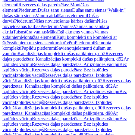
elementi
Rezerves daļas paredzētas: Montāžas
elementi
Piederumi
Dušas sānu sienas
Dušas sānu sienas
“Walk-in”
dušas sānu sienas
Vannu atdalīšanas elementi
Dušas
durvis
Piederumi
Nišas novietošanas kārbas dušām
Nišas
novietošanas kārbas
Piederumi
Vannas
Vannas no sanitārā
akrila
Taisnstūra vannas
Mākslīgā akmens vannas
Vannas
zīdaiņiem
Montāžas elementi
Kāju komplekti un komplekti ar
šķērsstieņiem un sienas enkurskrūvēm
Piederumi
Remonta
komplekti
Papildu piederumi
Savienotājelementi dušām un
vannām
Kanalizācijas komplekti dušas paliktņiem, d52
Rezerves
daļas paredzētas: Kanalizācijas komplekti dušas paliktņiem, d52
Ar
izplūdes vāciņu
Rezerves daļas paredzētas: Ar izplūdes vāciņu
Bez
izplūdes vāciņa
Rezerves daļas paredzētas: Bez izplūdes
vāciņa
Izplūdes vāciņš
Rezerves daļas paredzētas: Izplūdes
vāciņš
Kanalizācijas komplekti dušas paliktņiem, d62
Rezerves daļas
paredzētas: Kanalizācijas komplekti dušas paliktņiem, d62
Ar
izplūdes vāciņu
Rezerves daļas paredzētas: Ar izplūdes vāciņu
Bez
izplūdes vāciņa
Rezerves daļas paredzētas: Bez izplūdes
vāciņa
Izplūdes vāciņš
Rezerves daļas paredzētas: Izplūdes
vāciņš
Kanalizācijas komplekti dušas paliktņiem, d90
Rezerves daļas
paredzētas: Kanalizācijas komplekti dušas paliktņiem, d90
Ar
izplūdes vāciņu
Rezerves daļas paredzētas: Ar izplūdes vāciņu
Bez
izplūdes vāciņa
Rezerves daļas paredzētas: Bez izplūdes
vāciņa
Izplūdes vāciņš
Rezerves daļas paredzētas: Izplūdes
vāciņš
Kanalizācijas komplekti vannām, d52
Rezerves daļas