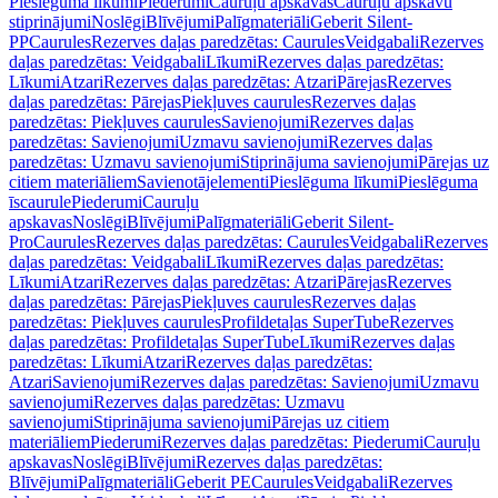
Pieslēguma līkumi
Piederumi
Cauruļu apskavas
Cauruļu apskavu
stiprinājumi
Noslēgi
Blīvējumi
Palīgmateriāli
Geberit Silent-
PP
Caurules
Rezerves daļas paredzētas: Caurules
Veidgabali
Rezerves
daļas paredzētas: Veidgabali
Līkumi
Rezerves daļas paredzētas:
Līkumi
Atzari
Rezerves daļas paredzētas: Atzari
Pārejas
Rezerves
daļas paredzētas: Pārejas
Piekļuves caurules
Rezerves daļas
paredzētas: Piekļuves caurules
Savienojumi
Rezerves daļas
paredzētas: Savienojumi
Uzmavu savienojumi
Rezerves daļas
paredzētas: Uzmavu savienojumi
Stiprinājuma savienojumi
Pārejas uz
citiem materiāliem
Savienotājelementi
Pieslēguma līkumi
Pieslēguma
īscaurule
Piederumi
Cauruļu
apskavas
Noslēgi
Blīvējumi
Palīgmateriāli
Geberit Silent-
Pro
Caurules
Rezerves daļas paredzētas: Caurules
Veidgabali
Rezerves
daļas paredzētas: Veidgabali
Līkumi
Rezerves daļas paredzētas:
Līkumi
Atzari
Rezerves daļas paredzētas: Atzari
Pārejas
Rezerves
daļas paredzētas: Pārejas
Piekļuves caurules
Rezerves daļas
paredzētas: Piekļuves caurules
Profildetaļas SuperTube
Rezerves
daļas paredzētas: Profildetaļas SuperTube
Līkumi
Rezerves daļas
paredzētas: Līkumi
Atzari
Rezerves daļas paredzētas:
Atzari
Savienojumi
Rezerves daļas paredzētas: Savienojumi
Uzmavu
savienojumi
Rezerves daļas paredzētas: Uzmavu
savienojumi
Stiprinājuma savienojumi
Pārejas uz citiem
materiāliem
Piederumi
Rezerves daļas paredzētas: Piederumi
Cauruļu
apskavas
Noslēgi
Blīvējumi
Rezerves daļas paredzētas:
Blīvējumi
Palīgmateriāli
Geberit PE
Caurules
Veidgabali
Rezerves