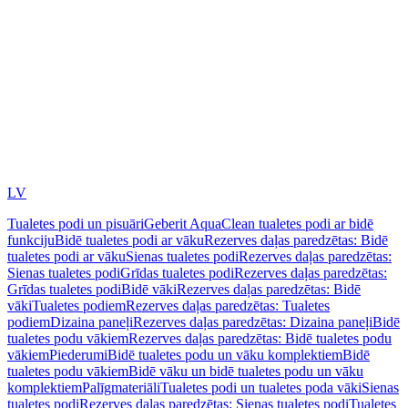
LV
Tualetes podi un pisuāri
Geberit AquaClean tualetes podi ar bidē
funkciju
Bidē tualetes podi ar vāku
Rezerves daļas paredzētas: Bidē
tualetes podi ar vāku
Sienas tualetes podi
Rezerves daļas paredzētas:
Sienas tualetes podi
Grīdas tualetes podi
Rezerves daļas paredzētas:
Grīdas tualetes podi
Bidē vāki
Rezerves daļas paredzētas: Bidē
vāki
Tualetes podiem
Rezerves daļas paredzētas: Tualetes
podiem
Dizaina paneļi
Rezerves daļas paredzētas: Dizaina paneļi
Bidē
tualetes podu vākiem
Rezerves daļas paredzētas: Bidē tualetes podu
vākiem
Piederumi
Bidē tualetes podu un vāku komplektiem
Bidē
tualetes podu vākiem
Bidē vāku un bidē tualetes podu un vāku
komplektiem
Palīgmateriāli
Tualetes podi un tualetes poda vāki
Sienas
tualetes podi
Rezerves daļas paredzētas: Sienas tualetes podi
Tualetes