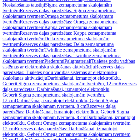
Noskalošanas taustiņi
Sigma zemapmetuma skalojamām
tvertnēm
Rezerves daļas paredzētas: Sigma zemapmetuma
skalojamām tvertnēm
Omega zemapmetuma skalojamām
tvertnēm
Rezerves daļas paredzētas: Omega zemapmetuma
skalojamām tvertnēm
Kappa zemapmetuma skalojamām
tvertnēm
Rezerves daļas paredzētas: Kappa zemapmetuma
skalojamām tvertnēm
Delta zemapmetuma skalojamām
tvertnēm
Rezerves daļas paredzētas: Delta zemapmetuma
skalojamām tvertnēm
Twinline zemapmetuma skalojamām
tvertnēm
Rezerves daļas paredzētas: Twinline zemapmetuma
skalojamām tvertnēm
Piederumi
Palīgmateriāli
Tualetes podu vadības
sistēmas ar elektronisku skalošanas aktivizāciju
Rezerves daļas
paredzētas: Tualetes podu vadības sistēmas ar elektronisku
skalošanas aktivizāciju
Darbināšanai, izmantojot elektrotīklu,
Geberit Sigma zemapmetuma skalojamām tvertnēm, 12 cm
Rezerves
daļas paredzētas: Darbināšanai, izmantojot elektrotīklu,
Geberit Sigma zemapmetuma skalojamām tvertnēm,
12 cm
Darbināšanai, izmantojot elektrotīklu, Geberit Sigma
zemapmetuma skalojamām tvertnēm, 8 cm
Rezerves daļas
paredzētas: Darbināšanai, izmantojot elektrotīklu, Geberit Sigma
zemapmetuma skalojamām tvertnēm, 8 cm
Darbināšanai, izmantojot
elektrotīklu, Geberit Omega zemapmetuma skalojamām tvertnēm,
12 cm
Rezerves daļas paredzētas: Darbināšanai, izmantojot
elektrotīklu, Geberit Omega zemapmetuma skalojamām tvertnēm,
12 cm
Darbināšanai, izmantojot baterijas, Geberit Sigma