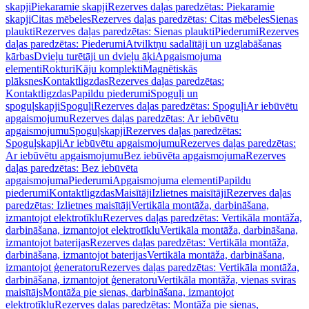
skapji
Piekaramie skapji
Rezerves daļas paredzētas: Piekaramie
skapji
Citas mēbeles
Rezerves daļas paredzētas: Citas mēbeles
Sienas
plaukti
Rezerves daļas paredzētas: Sienas plaukti
Piederumi
Rezerves
daļas paredzētas: Piederumi
Atvilktņu sadalītāji un uzglabāšanas
kārbas
Dvieļu turētāji un dvieļu āķi
Apgaismojuma
elementi
Rokturi
Kāju komplekti
Magnētiskās
plāksnes
Kontaktligzdas
Rezerves daļas paredzētas:
Kontaktligzdas
Papildu piederumi
Spoguļi un
spoguļskapji
Spoguļi
Rezerves daļas paredzētas: Spoguļi
Ar iebūvētu
apgaismojumu
Rezerves daļas paredzētas: Ar iebūvētu
apgaismojumu
Spoguļskapji
Rezerves daļas paredzētas:
Spoguļskapji
Ar iebūvētu apgaismojumu
Rezerves daļas paredzētas:
Ar iebūvētu apgaismojumu
Bez iebūvēta apgaismojuma
Rezerves
daļas paredzētas: Bez iebūvēta
apgaismojuma
Piederumi
Apgaismojuma elementi
Papildu
piederumi
Kontaktligzdas
Maisītāji
Izlietnes maisītāji
Rezerves daļas
paredzētas: Izlietnes maisītāji
Vertikāla montāža, darbināšana,
izmantojot elektrotīklu
Rezerves daļas paredzētas: Vertikāla montāža,
darbināšana, izmantojot elektrotīklu
Vertikāla montāža, darbināšana,
izmantojot baterijas
Rezerves daļas paredzētas: Vertikāla montāža,
darbināšana, izmantojot baterijas
Vertikāla montāža, darbināšana,
izmantojot ģeneratoru
Rezerves daļas paredzētas: Vertikāla montāža,
darbināšana, izmantojot ģeneratoru
Vertikāla montāža, vienas sviras
maisītājs
Montāža pie sienas, darbināšana, izmantojot
elektrotīklu
Rezerves daļas paredzētas: Montāža pie sienas,