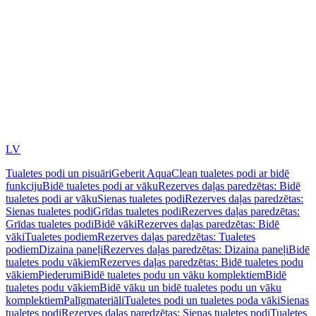
LV
Tualetes podi un pisuāri
Geberit AquaClean tualetes podi ar bidē
funkciju
Bidē tualetes podi ar vāku
Rezerves daļas paredzētas: Bidē
tualetes podi ar vāku
Sienas tualetes podi
Rezerves daļas paredzētas:
Sienas tualetes podi
Grīdas tualetes podi
Rezerves daļas paredzētas:
Grīdas tualetes podi
Bidē vāki
Rezerves daļas paredzētas: Bidē
vāki
Tualetes podiem
Rezerves daļas paredzētas: Tualetes
podiem
Dizaina paneļi
Rezerves daļas paredzētas: Dizaina paneļi
Bidē
tualetes podu vākiem
Rezerves daļas paredzētas: Bidē tualetes podu
vākiem
Piederumi
Bidē tualetes podu un vāku komplektiem
Bidē
tualetes podu vākiem
Bidē vāku un bidē tualetes podu un vāku
komplektiem
Palīgmateriāli
Tualetes podi un tualetes poda vāki
Sienas
tualetes podi
Rezerves daļas paredzētas: Sienas tualetes podi
Tualetes