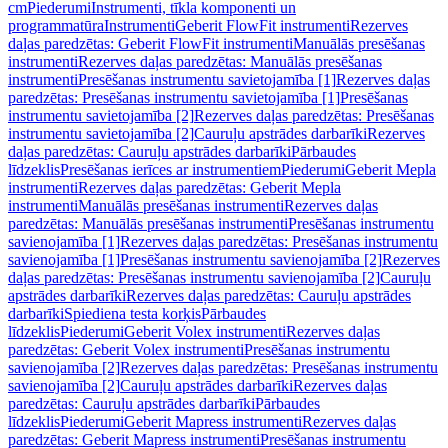
cm
Piederumi
Instrumenti, tīkla komponenti un
programmatūra
Instrumenti
Geberit FlowFit instrumenti
Rezerves
daļas paredzētas: Geberit FlowFit instrumenti
Manuālās presēšanas
instrumenti
Rezerves daļas paredzētas: Manuālās presēšanas
instrumenti
Presēšanas instrumentu savietojamība [1]
Rezerves daļas
paredzētas: Presēšanas instrumentu savietojamība [1]
Presēšanas
instrumentu savietojamība [2]
Rezerves daļas paredzētas: Presēšanas
instrumentu savietojamība [2]
Cauruļu apstrādes darbarīki
Rezerves
daļas paredzētas: Cauruļu apstrādes darbarīki
Pārbaudes
līdzeklis
Presēšanas ierīces ar instrumentiem
Piederumi
Geberit Mepla
instrumenti
Rezerves daļas paredzētas: Geberit Mepla
instrumenti
Manuālās presēšanas instrumenti
Rezerves daļas
paredzētas: Manuālās presēšanas instrumenti
Presēšanas instrumentu
savienojamība [1]
Rezerves daļas paredzētas: Presēšanas instrumentu
savienojamība [1]
Presēšanas instrumentu savienojamība [2]
Rezerves
daļas paredzētas: Presēšanas instrumentu savienojamība [2]
Cauruļu
apstrādes darbarīki
Rezerves daļas paredzētas: Cauruļu apstrādes
darbarīki
Spiediena testa korķis
Pārbaudes
līdzeklis
Piederumi
Geberit Volex instrumenti
Rezerves daļas
paredzētas: Geberit Volex instrumenti
Presēšanas instrumentu
savienojamība [2]
Rezerves daļas paredzētas: Presēšanas instrumentu
savienojamība [2]
Cauruļu apstrādes darbarīki
Rezerves daļas
paredzētas: Cauruļu apstrādes darbarīki
Pārbaudes
līdzeklis
Piederumi
Geberit Mapress instrumenti
Rezerves daļas
paredzētas: Geberit Mapress instrumenti
Presēšanas instrumentu