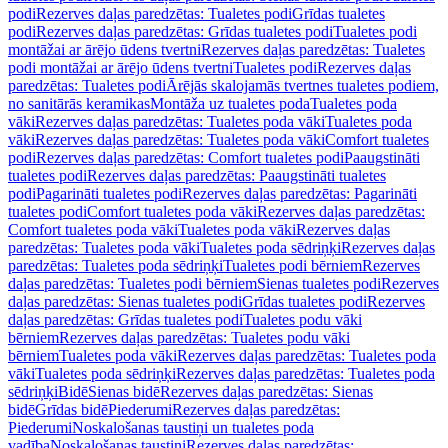
podi
Rezerves daļas paredzētas: Tualetes podi
Grīdas tualetes
podi
Rezerves daļas paredzētas: Grīdas tualetes podi
Tualetes podi
montāžai ar ārējo ūdens tvertni
Rezerves daļas paredzētas: Tualetes
podi montāžai ar ārējo ūdens tvertni
Tualetes podi
Rezerves daļas
paredzētas: Tualetes podi
Ārējās skalojamās tvertnes tualetes podiem,
no sanitārās keramikas
Montāža uz tualetes poda
Tualetes poda
vāki
Rezerves daļas paredzētas: Tualetes poda vāki
Tualetes poda
vāki
Rezerves daļas paredzētas: Tualetes poda vāki
Comfort tualetes
podi
Rezerves daļas paredzētas: Comfort tualetes podi
Paaugstināti
tualetes podi
Rezerves daļas paredzētas: Paaugstināti tualetes
podi
Pagarināti tualetes podi
Rezerves daļas paredzētas: Pagarināti
tualetes podi
Comfort tualetes poda vāki
Rezerves daļas paredzētas:
Comfort tualetes poda vāki
Tualetes poda vāki
Rezerves daļas
paredzētas: Tualetes poda vāki
Tualetes poda sēdriņķi
Rezerves daļas
paredzētas: Tualetes poda sēdriņķi
Tualetes podi bērniem
Rezerves
daļas paredzētas: Tualetes podi bērniem
Sienas tualetes podi
Rezerves
daļas paredzētas: Sienas tualetes podi
Grīdas tualetes podi
Rezerves
daļas paredzētas: Grīdas tualetes podi
Tualetes podu vāki
bērniem
Rezerves daļas paredzētas: Tualetes podu vāki
bērniem
Tualetes poda vāki
Rezerves daļas paredzētas: Tualetes poda
vāki
Tualetes poda sēdriņķi
Rezerves daļas paredzētas: Tualetes poda
sēdriņķi
Bidē
Sienas bidē
Rezerves daļas paredzētas: Sienas
bidē
Grīdas bidē
Piederumi
Rezerves daļas paredzētas:
Piederumi
Noskalošanas taustiņi un tualetes poda
vadība
Noskalošanas taustiņi
Rezerves daļas paredzētas: