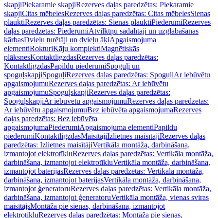
skapji
Piekaramie skapji
Rezerves daļas paredzētas: Piekaramie
skapji
Citas mēbeles
Rezerves daļas paredzētas: Citas mēbeles
Sienas
plaukti
Rezerves daļas paredzētas: Sienas plaukti
Piederumi
Rezerves
daļas paredzētas: Piederumi
Atvilktņu sadalītāji un uzglabāšanas
kārbas
Dvieļu turētāji un dvieļu āķi
Apgaismojuma
elementi
Rokturi
Kāju komplekti
Magnētiskās
plāksnes
Kontaktligzdas
Rezerves daļas paredzētas:
Kontaktligzdas
Papildu piederumi
Spoguļi un
spoguļskapji
Spoguļi
Rezerves daļas paredzētas: Spoguļi
Ar iebūvētu
apgaismojumu
Rezerves daļas paredzētas: Ar iebūvētu
apgaismojumu
Spoguļskapji
Rezerves daļas paredzētas:
Spoguļskapji
Ar iebūvētu apgaismojumu
Rezerves daļas paredzētas:
Ar iebūvētu apgaismojumu
Bez iebūvēta apgaismojuma
Rezerves
daļas paredzētas: Bez iebūvēta
apgaismojuma
Piederumi
Apgaismojuma elementi
Papildu
piederumi
Kontaktligzdas
Maisītāji
Izlietnes maisītāji
Rezerves daļas
paredzētas: Izlietnes maisītāji
Vertikāla montāža, darbināšana,
izmantojot elektrotīklu
Rezerves daļas paredzētas: Vertikāla montāža,
darbināšana, izmantojot elektrotīklu
Vertikāla montāža, darbināšana,
izmantojot baterijas
Rezerves daļas paredzētas: Vertikāla montāža,
darbināšana, izmantojot baterijas
Vertikāla montāža, darbināšana,
izmantojot ģeneratoru
Rezerves daļas paredzētas: Vertikāla montāža,
darbināšana, izmantojot ģeneratoru
Vertikāla montāža, vienas sviras
maisītājs
Montāža pie sienas, darbināšana, izmantojot
elektrotīklu
Rezerves daļas paredzētas: Montāža pie sienas,