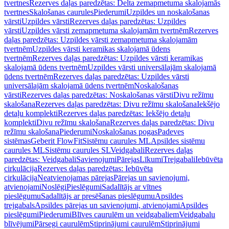
tvertnes
Rezerves daļas paredzētas: Delta zemapmetuma skalojamās
tvertnes
Skalošanas caurules
Piederumi
Uzpildes un noskalošanas
vārsti
Uzpildes vārsti
Rezerves daļas paredzētas: Uzpildes
vārsti
Uzpildes vārsti zemapmetuma skalojamām tvertnēm
Rezerves
daļas paredzētas: Uzpildes vārsti zemapmetuma skalojamām
tvertnēm
Uzpildes vārsti keramikas skalojamā ūdens
tvertnēm
Rezerves daļas paredzētas: Uzpildes vārsti keramikas
skalojamā ūdens tvertnēm
Uzpildes vārsti universālajām skalojamā
ūdens tvertnēm
Rezerves daļas paredzētas: Uzpildes vārsti
universālajām skalojamā ūdens tvertnēm
Noskalošanas
vārsti
Rezerves daļas paredzētas: Noskalošanas vārsti
Divu režīmu
skalošana
Rezerves daļas paredzētas: Divu režīmu skalošana
Iekšējo
detaļu komplekti
Rezerves daļas paredzētas: Iekšējo detaļu
komplekti
Divu režīmu skalošana
Rezerves daļas paredzētas: Divu
režīmu skalošana
Piederumi
Noskalošanas pogas
Padeves
sistēmas
Geberit FlowFit
Sistēmu caurules ML
Apsildes sistēmu
caurules ML
Sistēmu caurules SL
Veidgabali
Rezerves daļas
paredzētas: Veidgabali
Savienojumi
Pārejas
Līkumi
Trejgabali
Iebūvēta
cirkulācija
Rezerves daļas paredzētas: Iebūvēta
cirkulācija
Neatvienojamas pārejas
Pārejas un savienojumi,
atvienojami
Noslēgi
Pieslēgumi
Sadalītājs ar vītnes
pieslēgumu
Sadalītājs ar presēšanas pieslēgumu
Apsildes
trejgabals
Apsildes pārejas un savienojumi, atvienojami
Apsildes
pieslēgumi
Piederumi
Blīves caurulēm un veidgabaliem
Veidgabalu
blīvējumi
Pārsegi caurulēm
Stiprinājumi caurulēm
Stiprinājumi