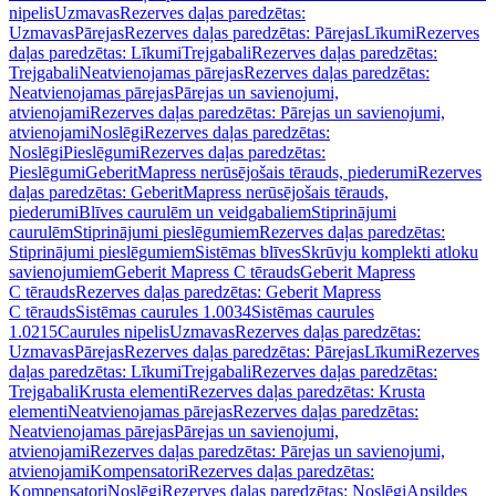
nipelis
Uzmavas
Rezerves daļas paredzētas:
Uzmavas
Pārejas
Rezerves daļas paredzētas: Pārejas
Līkumi
Rezerves
daļas paredzētas: Līkumi
Trejgabali
Rezerves daļas paredzētas:
Trejgabali
Neatvienojamas pārejas
Rezerves daļas paredzētas:
Neatvienojamas pārejas
Pārejas un savienojumi,
atvienojami
Rezerves daļas paredzētas: Pārejas un savienojumi,
atvienojami
Noslēgi
Rezerves daļas paredzētas:
Noslēgi
Pieslēgumi
Rezerves daļas paredzētas:
Pieslēgumi
GeberitMapress nerūsējošais tērauds, piederumi
Rezerves
daļas paredzētas: GeberitMapress nerūsējošais tērauds,
piederumi
Blīves caurulēm un veidgabaliem
Stiprinājumi
caurulēm
Stiprinājumi pieslēgumiem
Rezerves daļas paredzētas:
Stiprinājumi pieslēgumiem
Sistēmas blīves
Skrūvju komplekti atloku
savienojumiem
Geberit Mapress C tērauds
Geberit Mapress
C tērauds
Rezerves daļas paredzētas: Geberit Mapress
C tērauds
Sistēmas caurules 1.0034
Sistēmas caurules
1.0215
Caurules nipelis
Uzmavas
Rezerves daļas paredzētas:
Uzmavas
Pārejas
Rezerves daļas paredzētas: Pārejas
Līkumi
Rezerves
daļas paredzētas: Līkumi
Trejgabali
Rezerves daļas paredzētas:
Trejgabali
Krusta elementi
Rezerves daļas paredzētas: Krusta
elementi
Neatvienojamas pārejas
Rezerves daļas paredzētas:
Neatvienojamas pārejas
Pārejas un savienojumi,
atvienojami
Rezerves daļas paredzētas: Pārejas un savienojumi,
atvienojami
Kompensatori
Rezerves daļas paredzētas:
Kompensatori
Noslēgi
Rezerves daļas paredzētas: Noslēgi
Apsildes