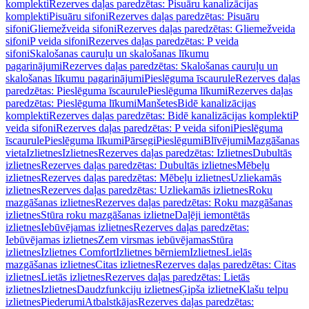
komplekti
Rezerves daļas paredzētas: Pisuāru kanalizācijas
komplekti
Pisuāru sifoni
Rezerves daļas paredzētas: Pisuāru
sifoni
Gliemežveida sifoni
Rezerves daļas paredzētas: Gliemežveida
sifoni
P veida sifoni
Rezerves daļas paredzētas: P veida
sifoni
Skalošanas cauruļu un skalošanas līkumu
pagarinājumi
Rezerves daļas paredzētas: Skalošanas cauruļu un
skalošanas līkumu pagarinājumi
Pieslēguma īscaurule
Rezerves daļas
paredzētas: Pieslēguma īscaurule
Pieslēguma līkumi
Rezerves daļas
paredzētas: Pieslēguma līkumi
Manšetes
Bidē kanalizācijas
komplekti
Rezerves daļas paredzētas: Bidē kanalizācijas komplekti
P
veida sifoni
Rezerves daļas paredzētas: P veida sifoni
Pieslēguma
īscaurule
Pieslēguma līkumi
Pārsegi
Pieslēgumi
Blīvējumi
Mazgāšanas
vieta
Izlietnes
Izlietnes
Rezerves daļas paredzētas: Izlietnes
Dubultās
izlietnes
Rezerves daļas paredzētas: Dubultās izlietnes
Mēbeļu
izlietnes
Rezerves daļas paredzētas: Mēbeļu izlietnes
Uzliekamās
izlietnes
Rezerves daļas paredzētas: Uzliekamās izlietnes
Roku
mazgāšanas izlietnes
Rezerves daļas paredzētas: Roku mazgāšanas
izlietnes
Stūra roku mazgāšanas izlietne
Daļēji iemontētās
izlietnes
Iebūvējamas izlietnes
Rezerves daļas paredzētas:
Iebūvējamas izlietnes
Zem virsmas iebūvējamas
Stūra
izlietnes
Izlietnes Comfort
Izlietnes bērniem
Izlietnes
Lielās
mazgāšanas izlietnes
Citas izlietnes
Rezerves daļas paredzētas: Citas
izlietnes
Lietās izlietnes
Rezerves daļas paredzētas: Lietās
izlietnes
Izlietnes
Daudzfunkciju izlietnes
Ģipša izlietne
Klašu telpu
izlietnes
Piederumi
Atbalstkājas
Rezerves daļas paredzētas: