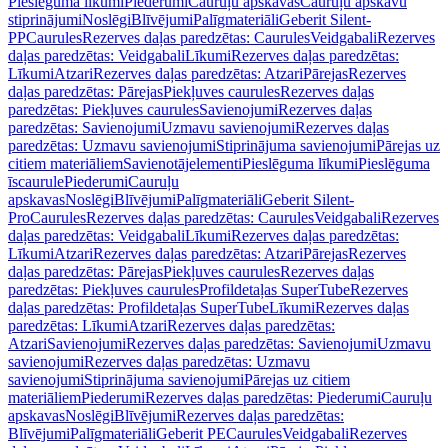
Pieslēguma līkumi
Piederumi
Cauruļu apskavas
Cauruļu apskavu
stiprinājumi
Noslēgi
Blīvējumi
Palīgmateriāli
Geberit Silent-
PP
Caurules
Rezerves daļas paredzētas: Caurules
Veidgabali
Rezerves
daļas paredzētas: Veidgabali
Līkumi
Rezerves daļas paredzētas:
Līkumi
Atzari
Rezerves daļas paredzētas: Atzari
Pārejas
Rezerves
daļas paredzētas: Pārejas
Piekļuves caurules
Rezerves daļas
paredzētas: Piekļuves caurules
Savienojumi
Rezerves daļas
paredzētas: Savienojumi
Uzmavu savienojumi
Rezerves daļas
paredzētas: Uzmavu savienojumi
Stiprinājuma savienojumi
Pārejas uz
citiem materiāliem
Savienotājelementi
Pieslēguma līkumi
Pieslēguma
īscaurule
Piederumi
Cauruļu
apskavas
Noslēgi
Blīvējumi
Palīgmateriāli
Geberit Silent-
Pro
Caurules
Rezerves daļas paredzētas: Caurules
Veidgabali
Rezerves
daļas paredzētas: Veidgabali
Līkumi
Rezerves daļas paredzētas:
Līkumi
Atzari
Rezerves daļas paredzētas: Atzari
Pārejas
Rezerves
daļas paredzētas: Pārejas
Piekļuves caurules
Rezerves daļas
paredzētas: Piekļuves caurules
Profildetaļas SuperTube
Rezerves
daļas paredzētas: Profildetaļas SuperTube
Līkumi
Rezerves daļas
paredzētas: Līkumi
Atzari
Rezerves daļas paredzētas:
Atzari
Savienojumi
Rezerves daļas paredzētas: Savienojumi
Uzmavu
savienojumi
Rezerves daļas paredzētas: Uzmavu
savienojumi
Stiprinājuma savienojumi
Pārejas uz citiem
materiāliem
Piederumi
Rezerves daļas paredzētas: Piederumi
Cauruļu
apskavas
Noslēgi
Blīvējumi
Rezerves daļas paredzētas:
Blīvējumi
Palīgmateriāli
Geberit PE
Caurules
Veidgabali
Rezerves