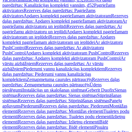
paredzētas: Kanalizācijas komplekti vannām, d52
Pagriežams
aktivizators
Rezerves daļas paredzētas: Pagriežams
aktivizators
Apdares komplekti pagriežamam aktivizatoram
Rezerves
daļas paredzētas: Apdares komplekti pagriežamam aktivizatoram
Ar
pagriežamu aktivizatoru un ieplūdi
Rezerves daļas paredzētas: Ar
pagriežamu aktivizatoru un ieplūdi
Apdares komplekti pagriežamam
aktivizatoram un ieplūdei
Rezerves daļas paredzētas: Apdares
komplekti pagriežamam aktivizatoram un ieplūdei
Ar aktivizatoru
PushControl
Rezerves daļas paredzētas: Ar aktivizatoru
PushControl
Apdares komplekti aktivizatoram PushControl
Rezerves
daļas paredzētas: Apdares komplekti aktivizatoram PushControl
Ar
vārstu aizbāžņiem
Rezerves daļas paredzētas: Ar vārstu
aizbāžņiem
Piederumi vannu kanalizācijas komplektiem
Rezerves
daļas paredzētas: Piederumi vannu kanalizācijas
komplektiem
Zemapmetuma caurules pārtraucējs
Rezerves daļas
paredzētas: Zemapmetuma caurules pārtraucējs
Ūdens
pieslēgumi
Instalācijas un skalošanas sistēmas
Geberit Duofix
Sienas
sistēmas
Rezerves daļas paredzētas: Sienas sistēmas
Stiprināšanas
sistēmas
Rezerves daļas paredzētas: Stiprināšanas sistēmas
Paneļu
apšuvums
Piederumi
Rezerves daļas paredzētas: Piederumi
Montāžas
elementi
Rezerves daļas paredzētas: Montāžas elementi
Tualetes podu
elementi
Rezerves daļas paredzētas: Tualetes podu elementi
Izlietņu
elementi
Rezerves daļas paredzētas: Izlietņu elementi
Bidē
elementi
Rezerves daļas paredzētas: Bidē elementi
Pisuāru