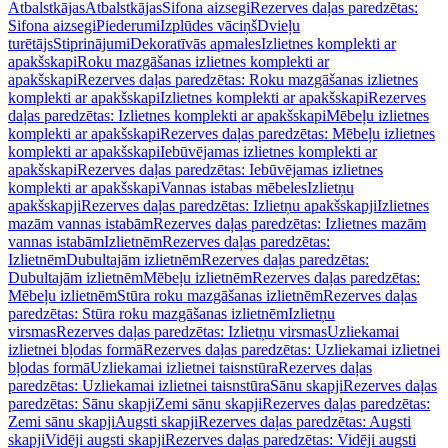
Atbalstkājas
Atbalstkājas
Sifona aizsegi
Rezerves daļas paredzētas:
Sifona aizsegi
Piederumi
Izplūdes vāciņš
Dvieļu
turētājs
Stiprinājumi
Dekoratīvās apmales
Izlietnes komplekti ar
apakšskapi
Roku mazgāšanas izlietnes komplekti ar
apakšskapi
Rezerves daļas paredzētas: Roku mazgāšanas izlietnes
komplekti ar apakšskapi
Izlietnes komplekti ar apakšskapi
Rezerves
daļas paredzētas: Izlietnes komplekti ar apakšskapi
Mēbeļu izlietnes
komplekti ar apakšskapi
Rezerves daļas paredzētas: Mēbeļu izlietnes
komplekti ar apakšskapi
Iebūvējamas izlietnes komplekti ar
apakšskapi
Rezerves daļas paredzētas: Iebūvējamas izlietnes
komplekti ar apakšskapi
Vannas istabas mēbeles
Izlietņu
apakšskapji
Rezerves daļas paredzētas: Izlietņu apakšskapji
Izlietnes
mazām vannas istabām
Rezerves daļas paredzētas: Izlietnes mazām
vannas istabām
Izlietnēm
Rezerves daļas paredzētas:
Izlietnēm
Dubultajām izlietnēm
Rezerves daļas paredzētas:
Dubultajām izlietnēm
Mēbeļu izlietnēm
Rezerves daļas paredzētas:
Mēbeļu izlietnēm
Stūra roku mazgāšanas izlietnēm
Rezerves daļas
paredzētas: Stūra roku mazgāšanas izlietnēm
Izlietņu
virsmas
Rezerves daļas paredzētas: Izlietņu virsmas
Uzliekamai
izlietnei bļodas formā
Rezerves daļas paredzētas: Uzliekamai izlietnei
bļodas formā
Uzliekamai izlietnei taisnstūra
Rezerves daļas
paredzētas: Uzliekamai izlietnei taisnstūra
Sānu skapji
Rezerves daļas
paredzētas: Sānu skapji
Zemi sānu skapji
Rezerves daļas paredzētas:
Zemi sānu skapji
Augsti skapji
Rezerves daļas paredzētas: Augsti
skapji
Vidēji augsti skapji
Rezerves daļas paredzētas: Vidēji augsti