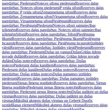
paredzētas: Piederumi
Noteces sifonu piederumi
Rezerves daļas
paredzētas: Noteces sifonu piederumi
P veida sifoni
Rezerves daļas
paredzētas: P veida sifoni
Zemapmetuma sifoni
Rezerves daļas
paredzētas: Zemapmetuma sifoni
Virsapmetuma sifoni
Rezerves daļas
paredzētas: Virsapmetuma sifoni
Pieslēgumi
Rezerves daļas
paredzētas: Pieslēgumi
Piederumi
Noteces sifoni saimniecības
izlietnēm
Rezerves daļas paredzētas: Noteces sifoni saimniecības
izlietnēm
Sifoni
Rezerves daļas paredzētas: Sifoni
Pieslēguma
līkumi
Rezerves daļas paredzētas: Pieslēguma līkumi
Pieslēguma
īscaurule
Rezerves daļas paredzētas: Pieslēguma īscaurule
Izplūdes
vārsti
Rezerves daļas paredzētas: Izplūdes vārsti
Piederumi
Rezerves
daļas paredzētas: Piederumi
Dušas un vannas
Dušas
Grīdas ūdens
novade dušām
Rezerves daļas paredzētas: Grīdas ūdens novade
dušām
Dušas noteces
Rezerves daļas paredzētas: Dušas
noteces
Piederumi dušas kanāliem
Rezerves daļas paredzētas:
Piederumi dušas kanāliem
Dušas grīdas noteces
Rezerves daļas
paredzētas: Dušas grīdas noteces
Dušas pamatnes izplūdes
piederumi
Rezerves daļas paredzētas: Dušas pamatnes izplūdes
piederumi
Sienas līmeņa noplūdes
Rezerves daļas paredzētas: Sienas
līmeņa noplūdes
Piederumi sienas līmeņa notecēm
Rezerves daļas
paredzētas: Piederumi sienas līmeņa notecēm
Dušas paliktņi un dušas
virsmas
Rezerves daļas paredzētas: Dušas paliktņi un dušas
virsmas
Mākslīgā akmens dušas virsmas un Geberit Duofix
uzstādīšanas elementi
Mākslīgā akmens dušas virsmas
Rezerves daļas
paredzētas: Mākslīgā akmens dušas virsmas
Montāžas