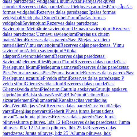
daļas paredzētas: Veidgabali
Līkumi
Atzari
Pārejas
Piekļuves
caurules
Rezerves daļas paredzētas: Piekļuves caurules
Pārejas
Īpašas
formas veidgabali
Rezerves daļas paredzētas: Īpašas formas
veidgabali
Veidgabali SuperTube
Līkumi
Īpašas formas
veidgabali
Savienojumi
Rezerves daļas paredzētas:
Savienojumi
Metināmie savienojumi
Uzmavu savienojumi
Rezerves
daļas paredzētas: Uzmavu savienojumi
Pārejas uz citiem
materiāliem
Rezerves daļas paredzētas: Pārejas uz citiem
materiāliem
Vītņu savienojumi
Rezerves daļas paredzētas: Vītņu
savienojumi
Atloka savienojumi
Atloka
adapteri
Savienotājelementi
Rezerves daļas paredzētas:
Savienotājelementi
Pieslēguma līkumi
Rezerves daļas paredzētas:
Pieslēguma līkumi
Pieslēguma uzmavas
Rezerves daļas paredzētas:
Pieslēguma uzmavas
Pieslēguma īscaurule
Rezerves daļas paredzētas:
Pieslēguma īscaurule
P veida sifoni
Rezerves daļas paredzētas: P
veida sifoni
Gliemežveida sifoni
Rezerves daļas paredzētas:
Gliemežveida sifoni
Piederumi
Cauruļu apskavas
Cauruļu apskavu
stiprinājumi
Balsta skavas
Noslēgi
Blīvējumi
Celtniecības
aizsargelementi
Palīgmateriāli
Kanalizācijas ventilācijas
vārsti
Ventilācijas vārsti
Rezerves daļas paredzētas: Ventilācijas
vārsti
Enerģijas pretvārsti
Geberit Pluvia jumta lietus ūdens
novadīšana
Jumta piltuves
Rezerves daļas paredzētas: Jumta
piltuves
Jumta piltuves, līdz 12 l/s
Rezerves daļas paredzētas: Jumta
piltuves, līdz 12 l/s
Jumta piltuves, līdz 25 l/s
Rezerves daļas
paredzētas: Jumta piltuves, līdz 25 l/s
Jumta piltuves, līdz