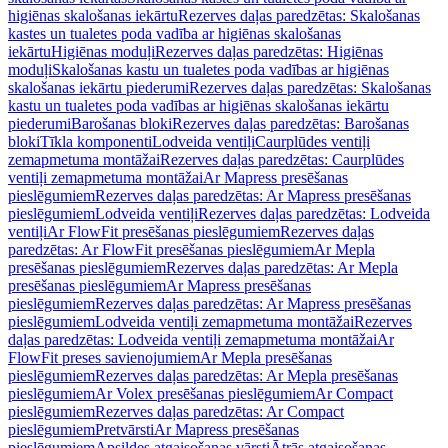
higiēnas skalošanas iekārtu
Rezerves daļas paredzētas: Skalošanas
kastes un tualetes poda vadība ar higiēnas skalošanas
iekārtu
Higiēnas moduļi
Rezerves daļas paredzētas: Higiēnas
moduļi
Skalošanas kastu un tualetes poda vadības ar higiēnas
skalošanas iekārtu piederumi
Rezerves daļas paredzētas: Skalošanas
kastu un tualetes poda vadības ar higiēnas skalošanas iekārtu
piederumi
Barošanas bloki
Rezerves daļas paredzētas: Barošanas
bloki
Tīkla komponenti
Lodveida ventiļi
Caurplūdes ventiļi
zemapmetuma montāžai
Rezerves daļas paredzētas: Caurplūdes
ventiļi zemapmetuma montāžai
Ar Mapress presēšanas
pieslēgumiem
Rezerves daļas paredzētas: Ar Mapress presēšanas
pieslēgumiem
Lodveida ventiļi
Rezerves daļas paredzētas: Lodveida
ventiļi
Ar FlowFit presēšanas pieslēgumiem
Rezerves daļas
paredzētas: Ar FlowFit presēšanas pieslēgumiem
Ar Mepla
presēšanas pieslēgumiem
Rezerves daļas paredzētas: Ar Mepla
presēšanas pieslēgumiem
Ar Mapress presēšanas
pieslēgumiem
Rezerves daļas paredzētas: Ar Mapress presēšanas
pieslēgumiem
Lodveida ventiļi zemapmetuma montāžai
Rezerves
daļas paredzētas: Lodveida ventiļi zemapmetuma montāžai
Ar
FlowFit preses savienojumiem
Ar Mepla presēšanas
pieslēgumiem
Rezerves daļas paredzētas: Ar Mepla presēšanas
pieslēgumiem
Ar Volex presēšanas pieslēgumiem
Ar Compact
pieslēgumiem
Rezerves daļas paredzētas: Ar Compact
pieslēgumiem
Pretvārsti
Ar Mapress presēšanas
pieslēgumiem
Apsildes atgaisošanas vārsti
Ātrās atgaisošanas