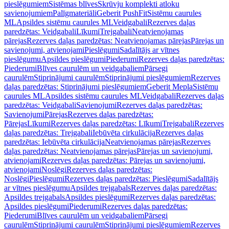
pieslēgumiem
Sistēmas blīves
Skrūvju komplekti atloku
savienojumiem
Palīgmateriāli
Geberit PushFit
Sistēmu caurules
ML
Apsildes sistēmu caurules ML
Veidgabali
Rezerves daļas
paredzētas: Veidgabali
Līkumi
Trejgabali
Neatvienojamas
pārejas
Rezerves daļas paredzētas: Neatvienojamas pārejas
Pārejas un
savienojumi, atvienojami
Pieslēgumi
Sadalītājs ar vītnes
pieslēgumu
Apsildes pieslēgumi
Piederumi
Rezerves daļas paredzētas:
Piederumi
Blīves caurulēm un veidgabaliem
Pārsegi
caurulēm
Stiprinājumi caurulēm
Stiprinājumi pieslēgumiem
Rezerves
daļas paredzētas: Stiprinājumi pieslēgumiem
Geberit Mepla
Sistēmu
caurules ML
Apsildes sistēmu caurules ML
Veidgabali
Rezerves daļas
paredzētas: Veidgabali
Savienojumi
Rezerves daļas paredzētas:
Savienojumi
Pārejas
Rezerves daļas paredzētas:
Pārejas
Līkumi
Rezerves daļas paredzētas: Līkumi
Trejgabali
Rezerves
daļas paredzētas: Trejgabali
Iebūvēta cirkulācija
Rezerves daļas
paredzētas: Iebūvēta cirkulācija
Neatvienojamas pārejas
Rezerves
daļas paredzētas: Neatvienojamas pārejas
Pārejas un savienojumi,
atvienojami
Rezerves daļas paredzētas: Pārejas un savienojumi,
atvienojami
Noslēgi
Rezerves daļas paredzētas:
Noslēgi
Pieslēgumi
Rezerves daļas paredzētas: Pieslēgumi
Sadalītājs
ar vītnes pieslēgumu
Apsildes trejgabals
Rezerves daļas paredzētas:
Apsildes trejgabals
Apsildes pieslēgumi
Rezerves daļas paredzētas:
Apsildes pieslēgumi
Piederumi
Rezerves daļas paredzētas:
Piederumi
Blīves caurulēm un veidgabaliem
Pārsegi
caurulēm
Stiprinājumi caurulēm
Stiprinājumi pieslēgumiem
Rezerves