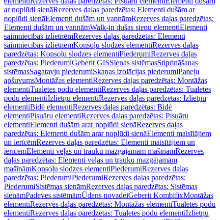
elementi
Rezerves daļas paredzētas: Pisuāru elementi
Elementi dušām
ar noplūdi sienā
Rezerves daļas paredzētas: Elementi dušām ar
noplūdi sienā
Elementi dušām un vannām
Rezerves daļas paredzētas:
Elementi dušām un vannām
Walk-in dušas sienu elementi
Elementi
saimniecības izlietnēm
Rezerves daļas paredzētas: Elementi
saimniecības izlietnēm
Konsoļu slodzes elementi
Rezerves daļas
paredzētas: Konsoļu slodzes elementi
Piederumi
Rezerves daļas
paredzētas: Piederumi
Geberit GIS
Sienas sistēmas
Stiprināšanas
sistēmas
Sagatavju piederumi
Skaņas izolācijas piederumi
Paneļu
apšuvums
Montāžas elementi
Rezerves daļas paredzētas: Montāžas
elementi
Tualetes podu elementi
Rezerves daļas paredzētas: Tualetes
podu elementi
Izlietņu elementi
Rezerves daļas paredzētas: Izlietņu
elementi
Bidē elementi
Rezerves daļas paredzētas: Bidē
elementi
Pisuāru elementi
Rezerves daļas paredzētas: Pisuāru
elementi
Elementi dušām arar noplūdi sienā
Rezerves daļas
paredzētas: Elementi dušām arar noplūdi sienā
Elementi maisītājiem
un ierīcēm
Rezerves daļas paredzētas: Elementi maisītājiem un
ierīcēm
Elementi veļas un trauku mazgājamām mašīnām
Rezerves
daļas paredzētas: Elementi veļas un trauku mazgājamām
mašīnām
Konsoļu slodzes elementi
Piederumi
Rezerves daļas
paredzētas: Piederumi
Piederumi
Rezerves daļas paredzētas:
Piederumi
Sistēmas sienām
Rezerves daļas paredzētas: Sistēmas
sienām
Padeves sistēmām
Ūdens novadei
Geberit Kombifix
Montāžas
elementi
Rezerves daļas paredzētas: Montāžas elementi
Tualetes podu
elementi
Rezerves daļas paredzētas: Tualetes podu elementi
Izlietņu