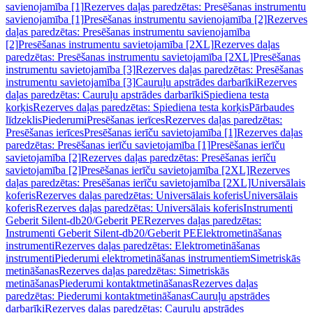
savienojamība [1]
Rezerves daļas paredzētas: Presēšanas instrumentu
savienojamība [1]
Presēšanas instrumentu savienojamība [2]
Rezerves
daļas paredzētas: Presēšanas instrumentu savienojamība
[2]
Presēšanas instrumentu savietojamība [2XL]
Rezerves daļas
paredzētas: Presēšanas instrumentu savietojamība [2XL]
Presēšanas
instrumentu savietojamība [3]
Rezerves daļas paredzētas: Presēšanas
instrumentu savietojamība [3]
Cauruļu apstrādes darbarīki
Rezerves
daļas paredzētas: Cauruļu apstrādes darbarīki
Spiediena testa
korķis
Rezerves daļas paredzētas: Spiediena testa korķis
Pārbaudes
līdzeklis
Piederumi
Presēšanas ierīces
Rezerves daļas paredzētas:
Presēšanas ierīces
Presēšanas ierīču savietojamība [1]
Rezerves daļas
paredzētas: Presēšanas ierīču savietojamība [1]
Presēšanas ierīču
savietojamība [2]
Rezerves daļas paredzētas: Presēšanas ierīču
savietojamība [2]
Presēšanas ierīču savietojamība [2XL]
Rezerves
daļas paredzētas: Presēšanas ierīču savietojamība [2XL]
Universālais
koferis
Rezerves daļas paredzētas: Universālais koferis
Universālais
koferis
Rezerves daļas paredzētas: Universālais koferis
Instrumenti
Geberit Silent-db20/Geberit PE
Rezerves daļas paredzētas:
Instrumenti Geberit Silent-db20/Geberit PE
Elektrometināšanas
instrumenti
Rezerves daļas paredzētas: Elektrometināšanas
instrumenti
Piederumi elektrometināšanas instrumentiem
Simetriskās
metināšanas
Rezerves daļas paredzētas: Simetriskās
metināšanas
Piederumi kontaktmetināšanas
Rezerves daļas
paredzētas: Piederumi kontaktmetināšanas
Cauruļu apstrādes
darbarīki
Rezerves daļas paredzētas: Cauruļu apstrādes