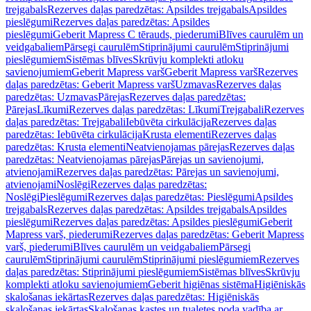
trejgabals
Rezerves daļas paredzētas: Apsildes trejgabals
Apsildes
pieslēgumi
Rezerves daļas paredzētas: Apsildes
pieslēgumi
Geberit Mapress C tērauds, piederumi
Blīves caurulēm un
veidgabaliem
Pārsegi caurulēm
Stiprinājumi caurulēm
Stiprinājumi
pieslēgumiem
Sistēmas blīves
Skrūvju komplekti atloku
savienojumiem
Geberit Mapress varš
Geberit Mapress varš
Rezerves
daļas paredzētas: Geberit Mapress varš
Uzmavas
Rezerves daļas
paredzētas: Uzmavas
Pārejas
Rezerves daļas paredzētas:
Pārejas
Līkumi
Rezerves daļas paredzētas: Līkumi
Trejgabali
Rezerves
daļas paredzētas: Trejgabali
Iebūvēta cirkulācija
Rezerves daļas
paredzētas: Iebūvēta cirkulācija
Krusta elementi
Rezerves daļas
paredzētas: Krusta elementi
Neatvienojamas pārejas
Rezerves daļas
paredzētas: Neatvienojamas pārejas
Pārejas un savienojumi,
atvienojami
Rezerves daļas paredzētas: Pārejas un savienojumi,
atvienojami
Noslēgi
Rezerves daļas paredzētas:
Noslēgi
Pieslēgumi
Rezerves daļas paredzētas: Pieslēgumi
Apsildes
trejgabals
Rezerves daļas paredzētas: Apsildes trejgabals
Apsildes
pieslēgumi
Rezerves daļas paredzētas: Apsildes pieslēgumi
Geberit
Mapress varš, piederumi
Rezerves daļas paredzētas: Geberit Mapress
varš, piederumi
Blīves caurulēm un veidgabaliem
Pārsegi
caurulēm
Stiprinājumi caurulēm
Stiprinājumi pieslēgumiem
Rezerves
daļas paredzētas: Stiprinājumi pieslēgumiem
Sistēmas blīves
Skrūvju
komplekti atloku savienojumiem
Geberit higiēnas sistēma
Higiēniskās
skalošanas iekārtas
Rezerves daļas paredzētas: Higiēniskās
skalošanas iekārtas
Skalošanas kastes un tualetes poda vadība ar