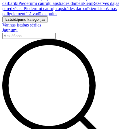
darbarīki
Piederumi cauruļu apstrādes darbarīkiem
Rezerves daļas
paredzētas: Piederumi cauruļu apstrādes darbarīkiem
Lietošanas
palīgelementi
Tālvadības pultis
Izstrādājumu kategorijas
Vannas istabas sērijas
Jaunumi