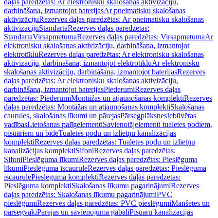
daļas paredzētas: Ar elektronisku skalošanas aktivizāciju,
darbināšana, izmantojot baterijas
Ar pneimatisku skalošanas
aktivizāciju
Rezerves daļas paredzētas: Ar pneimatisku skalošanas
aktivizāciju
Standarta
Rezerves daļas paredzētas:
Standarta
Virsapmetuma
Rezerves daļas paredzētas: Virsapmetuma
Ar
elektronisku skalošanas aktivizāciju, darbināšana, izmantojot
elektrotīklu
Rezerves daļas paredzētas: Ar elektronisku skalošanas
aktivizāciju, darbināšana, izmantojot elektrotīklu
Ar elektronisku
skalošanas aktivizāciju, darbināšana, izmantojot baterijas
Rezerves
daļas paredzētas: Ar elektronisku skalošanas aktivizāciju,
darbināšana, izmantojot baterijas
Piederumi
Rezerves daļas
paredzētas: Piederumi
Montāžas un atjaunošanas komplekti
Rezerves
daļas paredzētas: Montāžas un atjaunošanas komplekti
Skalošanas
caurules, skalošanas līkumi un pārejas
Pārsegplāksnes
Iebūvētas
vadības
Lietošanas palīgelementi
Savienotājelementi tualetes podiem,
pisuāriem un bidē
Tualetes podu un izlietņu kanalizācijas
komplekti
Rezerves daļas paredzētas: Tualetes podu un izlietņu
kanalizācijas komplekti
Sifoni
Rezerves daļas paredzētas:
Sifoni
Pieslēguma līkumi
Rezerves daļas paredzētas: Pieslēguma
līkumi
Pieslēguma īscaurule
Rezerves daļas paredzētas: Pieslēguma
īscaurule
Pieslēguma komplekti
Rezerves daļas paredzētas:
Pieslēguma komplekti
Skalošanas līkumu pagarinājumi
Rezerves
daļas paredzētas: Skalošanas līkumu pagarinājumi
PVC
pieslēgumi
Rezerves daļas paredzētas: PVC pieslēgumi
Manšetes un
pārsegvāki
Pārejas un savienojuma gabali
Pisuāru kanalizācijas