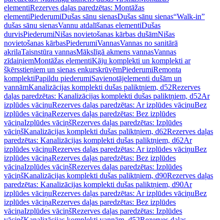
elementi
Rezerves daļas paredzētas: Montāžas
elementi
Piederumi
Dušas sānu sienas
Dušas sānu sienas
“Walk-in”
dušas sānu sienas
Vannu atdalīšanas elementi
Dušas
durvis
Piederumi
Nišas novietošanas kārbas dušām
Nišas
novietošanas kārbas
Piederumi
Vannas
Vannas no sanitārā
akrila
Taisnstūra vannas
Mākslīgā akmens vannas
Vannas
zīdaiņiem
Montāžas elementi
Kāju komplekti un komplekti ar
šķērsstieņiem un sienas enkurskrūvēm
Piederumi
Remonta
komplekti
Papildu piederumi
Savienotājelementi dušām un
vannām
Kanalizācijas komplekti dušas paliktņiem, d52
Rezerves
daļas paredzētas: Kanalizācijas komplekti dušas paliktņiem, d52
Ar
izplūdes vāciņu
Rezerves daļas paredzētas: Ar izplūdes vāciņu
Bez
izplūdes vāciņa
Rezerves daļas paredzētas: Bez izplūdes
vāciņa
Izplūdes vāciņš
Rezerves daļas paredzētas: Izplūdes
vāciņš
Kanalizācijas komplekti dušas paliktņiem, d62
Rezerves daļas
paredzētas: Kanalizācijas komplekti dušas paliktņiem, d62
Ar
izplūdes vāciņu
Rezerves daļas paredzētas: Ar izplūdes vāciņu
Bez
izplūdes vāciņa
Rezerves daļas paredzētas: Bez izplūdes
vāciņa
Izplūdes vāciņš
Rezerves daļas paredzētas: Izplūdes
vāciņš
Kanalizācijas komplekti dušas paliktņiem, d90
Rezerves daļas
paredzētas: Kanalizācijas komplekti dušas paliktņiem, d90
Ar
izplūdes vāciņu
Rezerves daļas paredzētas: Ar izplūdes vāciņu
Bez
izplūdes vāciņa
Rezerves daļas paredzētas: Bez izplūdes
vāciņa
Izplūdes vāciņš
Rezerves daļas paredzētas: Izplūdes
vāciņš
Kanalizācijas komplekti vannām, d52
Rezerves daļas