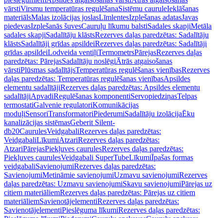
vārsti
Virsmu temperatūras regulēšana
Sistēmu caurule
Ieklāšanas
materiāls
Malas izolācijas joslas
Līmlentes
Izplešanas adatas
Javas
piedevas
Izplešanās šuves
Cauruļu līkumu balsti
Sadales skapji
Metāla
sadales skapji
Sadalītāju klāsts
Rezerves daļas paredzētas: Sadalītāju
klāsts
Sadalītāji grīdas apsildei
Rezerves daļas paredzētas: Sadalītāji
grīdas apsildei
Lodveida ventiļi
Termometrs
Pārejas
Rezerves daļas
paredzētas: Pārejas
Sadalītāju noslēgi
Ātrās atgaisošanas
vārsti
Plūsmas sadalītājs
Temperatūras regulēšanas vienības
Rezerves
daļas paredzētas: Temperatūras regulēšanas vienības
Apsildes
elementu sadalītāji
Rezerves daļas paredzētas: Apsildes elementu
sadalītāji
Apvadi
Regulēšanas komponenti
Servopiedziņas
Telpas
termostati
Galvenie regulatori
Komunikācijas
moduļi
Sensori
Transformatori
Piederumi
Sadalītāju izolācija
Ēku
kanalizācijas sistēmas
Geberit Silent-
db20
Caurules
Veidgabali
Rezerves daļas paredzētas:
Veidgabali
Līkumi
Atzari
Rezerves daļas paredzētas:
Atzari
Pārejas
Piekļuves caurules
Rezerves daļas paredzētas:
Piekļuves caurules
Veidgabali SuperTube
Līkumi
Īpašas formas
veidgabali
Savienojumi
Rezerves daļas paredzētas:
Savienojumi
Metināmie savienojumi
Uzmavu savienojumi
Rezerves
daļas paredzētas: Uzmavu savienojumi
Skavu savienojumi
Pārejas uz
citiem materiāliem
Rezerves daļas paredzētas: Pārejas uz citiem
materiāliem
Savienotājelementi
Rezerves daļas paredzētas:
Savienotājelementi
Pieslēguma līkumi
Rezerves daļas paredzētas: