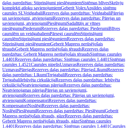
daļas paredzētas: Stiprinājumi pieslēgumiem
Sistēmas blīves
Skrūvju
komplekti atloku savienojumiem
Geberit Volex
Apsildes sistēmu
caurules SL
Veidgabali
Rezerves daļas paredzētas: Veidgabali
Pārejas
un savienojumi, atvienojami
Rezerves daļas paredzētas: Pārejas un
savienojumi, atvienojami
Pieslēgumi
Sadalītājs ar vītnes
pieslēgumu
Piederumi
Rezerves daļas paredzētas: Piederumi
Blīves
caurulēm un veidgabaliem
Pārsegi caurulēm
Stiprinājumi
caurulēm
Stiprinājumi pieslēgumiem
Rezerves daļas paredzētas:
Stiprinājumi pieslēgumiem
Geberit Mapress nerūsējošais
tērauds
Geberit Mapress nerūsējošais tērauds
Rezerves daļas
paredzētas: Geberit Mapress nerūsējošais tērauds
Sistēmas caurules
1.4401
Rezerves daļas paredzētas: Sistēmas caurules 1.4401
Sistēmas
caurules 1.4521
Caurules nipelis
Uzmavas
Rezerves daļas paredzētas:
Uzmavas
Pārejas
Rezerves daļas paredzētas: Pārejas
Līkumi
Rezerves
daļas paredzētas: Līkumi
Trejgabali
Rezerves daļas paredzētas:
Trejgabali
Iebūvēta cirkulācija
Rezerves daļas paredzētas: Iebūvēta
cirkulācija
Neatvienojamas pārejas
Rezerves daļas paredzētas:
Neatvienojamas pārejas
Pārejas un savienojumi,
atvienojami
Rezerves daļas paredzētas: Pārejas un savienojumi,
atvienojami
Kompensatori
Rezerves daļas paredzētas:
Kompensatori
Noslēgi
Rezerves daļas paredzētas:
Noslēgi
Pieslēgumi
Rezerves daļas paredzētas: Pieslēgumi
Geberit
Mapress nerūsējošais tērauds, gāze
Rezerves daļas paredzētas:
Geberit Mapress nerūsējošais tērauds, gāze
Sistēmas caurules
1.4401
Rezerves daļas paredzētas: Sistēmas caurules 1.4401
Caurules