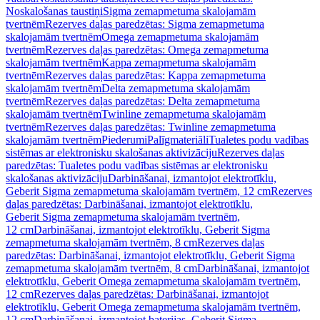
Noskalošanas taustiņi
Sigma zemapmetuma skalojamām
tvertnēm
Rezerves daļas paredzētas: Sigma zemapmetuma
skalojamām tvertnēm
Omega zemapmetuma skalojamām
tvertnēm
Rezerves daļas paredzētas: Omega zemapmetuma
skalojamām tvertnēm
Kappa zemapmetuma skalojamām
tvertnēm
Rezerves daļas paredzētas: Kappa zemapmetuma
skalojamām tvertnēm
Delta zemapmetuma skalojamām
tvertnēm
Rezerves daļas paredzētas: Delta zemapmetuma
skalojamām tvertnēm
Twinline zemapmetuma skalojamām
tvertnēm
Rezerves daļas paredzētas: Twinline zemapmetuma
skalojamām tvertnēm
Piederumi
Palīgmateriāli
Tualetes podu vadības
sistēmas ar elektronisku skalošanas aktivizāciju
Rezerves daļas
paredzētas: Tualetes podu vadības sistēmas ar elektronisku
skalošanas aktivizāciju
Darbināšanai, izmantojot elektrotīklu,
Geberit Sigma zemapmetuma skalojamām tvertnēm, 12 cm
Rezerves
daļas paredzētas: Darbināšanai, izmantojot elektrotīklu,
Geberit Sigma zemapmetuma skalojamām tvertnēm,
12 cm
Darbināšanai, izmantojot elektrotīklu, Geberit Sigma
zemapmetuma skalojamām tvertnēm, 8 cm
Rezerves daļas
paredzētas: Darbināšanai, izmantojot elektrotīklu, Geberit Sigma
zemapmetuma skalojamām tvertnēm, 8 cm
Darbināšanai, izmantojot
elektrotīklu, Geberit Omega zemapmetuma skalojamām tvertnēm,
12 cm
Rezerves daļas paredzētas: Darbināšanai, izmantojot
elektrotīklu, Geberit Omega zemapmetuma skalojamām tvertnēm,
12 cm
Darbināšanai, izmantojot baterijas, Geberit Sigma