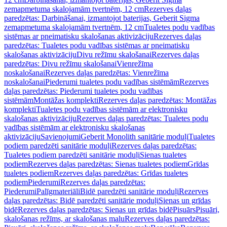
zemapmetuma skalojamām tvertnēm, 12 cm
Rezerves daļas
paredzētas: Darbināšanai, izmantojot baterijas, Geberit Sigma
zemapmetuma skalojamām tvertnēm, 12 cm
Tualetes podu vadības
sistēmas ar pneimatisku skalošanas aktivizāciju
Rezerves daļas
paredzētas: Tualetes podu vadības sistēmas ar pneimatisku
skalošanas aktivizāciju
Divu režīmu skalošanai
Rezerves daļas
paredzētas: Divu režīmu skalošanai
Vienrežīma
noskalošanai
Rezerves daļas paredzētas: Vienrežīma
noskalošanai
Piederumi tualetes podu vadības sistēmām
Rezerves
daļas paredzētas: Piederumi tualetes podu vadības
sistēmām
Montāžas komplekti
Rezerves daļas paredzētas: Montāžas
komplekti
Tualetes podu vadības sistēmām ar elektronisku
skalošanas aktivizāciju
Rezerves daļas paredzētas: Tualetes podu
vadības sistēmām ar elektronisku skalošanas
aktivizāciju
Savienojumi
Geberit Monolith sanitārie moduļi
Tualetes
podiem paredzēti sanitārie moduļi
Rezerves daļas paredzētas:
Tualetes podiem paredzēti sanitārie moduļi
Sienas tualetes
podiem
Rezerves daļas paredzētas: Sienas tualetes podiem
Grīdas
tualetes podiem
Rezerves daļas paredzētas: Grīdas tualetes
podiem
Piederumi
Rezerves daļas paredzētas:
Piederumi
Palīgmateriāli
Bidē paredzēti sanitārie moduļi
Rezerves
daļas paredzētas: Bidē paredzēti sanitārie moduļi
Sienas un grīdas
bidē
Rezerves daļas paredzētas: Sienas un grīdas bidē
Pisuārs
Pisuāri,
skalošanas režīms, ar skalošanas malu
Rezerves daļas paredzētas: