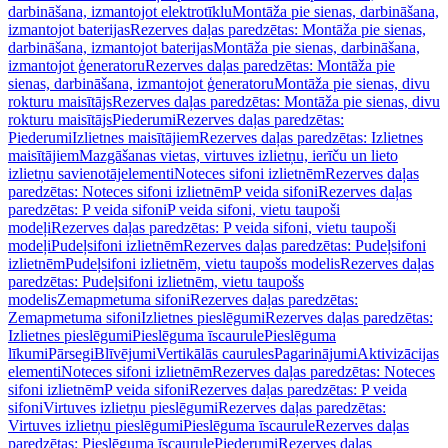
darbināšana, izmantojot elektrotīklu
Montāža pie sienas, darbināšana,
izmantojot baterijas
Rezerves daļas paredzētas: Montāža pie sienas,
darbināšana, izmantojot baterijas
Montāža pie sienas, darbināšana,
izmantojot ģeneratoru
Rezerves daļas paredzētas: Montāža pie
sienas, darbināšana, izmantojot ģeneratoru
Montāža pie sienas, divu
rokturu maisītājs
Rezerves daļas paredzētas: Montāža pie sienas, divu
rokturu maisītājs
Piederumi
Rezerves daļas paredzētas:
Piederumi
Izlietnes maisītājiem
Rezerves daļas paredzētas: Izlietnes
maisītājiem
Mazgāšanas vietas, virtuves izlietņu, ierīču un lieto
izlietņu savienotājelementi
Noteces sifoni izlietnēm
Rezerves daļas
paredzētas: Noteces sifoni izlietnēm
P veida sifoni
Rezerves daļas
paredzētas: P veida sifoni
P veida sifoni, vietu taupoši
modeļi
Rezerves daļas paredzētas: P veida sifoni, vietu taupoši
modeļi
Pudeļsifoni izlietnēm
Rezerves daļas paredzētas: Pudeļsifoni
izlietnēm
Pudeļsifoni izlietnēm, vietu taupošs modelis
Rezerves daļas
paredzētas: Pudeļsifoni izlietnēm, vietu taupošs
modelis
Zemapmetuma sifoni
Rezerves daļas paredzētas:
Zemapmetuma sifoni
Izlietnes pieslēgumi
Rezerves daļas paredzētas:
Izlietnes pieslēgumi
Pieslēguma īscaurule
Pieslēguma
līkumi
Pārsegi
Blīvējumi
Vertikālās caurules
Pagarinājumi
Aktivizācijas
elementi
Noteces sifoni izlietnēm
Rezerves daļas paredzētas: Noteces
sifoni izlietnēm
P veida sifoni
Rezerves daļas paredzētas: P veida
sifoni
Virtuves izlietņu pieslēgumi
Rezerves daļas paredzētas:
Virtuves izlietņu pieslēgumi
Pieslēguma īscaurule
Rezerves daļas
paredzētas: Pieslēguma īscaurule
Piederumi
Rezerves daļas