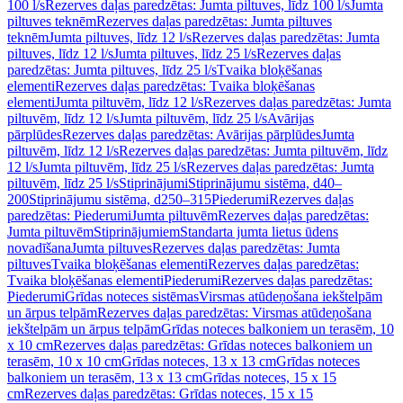
100 l/s
Rezerves daļas paredzētas: Jumta piltuves, līdz 100 l/s
Jumta
piltuves teknēm
Rezerves daļas paredzētas: Jumta piltuves
teknēm
Jumta piltuves, līdz 12 l/s
Rezerves daļas paredzētas: Jumta
piltuves, līdz 12 l/s
Jumta piltuves, līdz 25 l/s
Rezerves daļas
paredzētas: Jumta piltuves, līdz 25 l/s
Tvaika bloķēšanas
elementi
Rezerves daļas paredzētas: Tvaika bloķēšanas
elementi
Jumta piltuvēm, līdz 12 l/s
Rezerves daļas paredzētas: Jumta
piltuvēm, līdz 12 l/s
Jumta piltuvēm, līdz 25 l/s
Avārijas
pārplūdes
Rezerves daļas paredzētas: Avārijas pārplūdes
Jumta
piltuvēm, līdz 12 l/s
Rezerves daļas paredzētas: Jumta piltuvēm, līdz
12 l/s
Jumta piltuvēm, līdz 25 l/s
Rezerves daļas paredzētas: Jumta
piltuvēm, līdz 25 l/s
Stiprinājumi
Stiprinājumu sistēma, d40–
200
Stiprinājumu sistēma, d250–315
Piederumi
Rezerves daļas
paredzētas: Piederumi
Jumta piltuvēm
Rezerves daļas paredzētas:
Jumta piltuvēm
Stiprinājumiem
Standarta jumta lietus ūdens
novadīšana
Jumta piltuves
Rezerves daļas paredzētas: Jumta
piltuves
Tvaika bloķēšanas elementi
Rezerves daļas paredzētas:
Tvaika bloķēšanas elementi
Piederumi
Rezerves daļas paredzētas:
Piederumi
Grīdas noteces sistēmas
Virsmas atūdeņošana iekštelpām
un ārpus telpām
Rezerves daļas paredzētas: Virsmas atūdeņošana
iekštelpām un ārpus telpām
Grīdas noteces balkoniem un terasēm, 10
x 10 cm
Rezerves daļas paredzētas: Grīdas noteces balkoniem un
terasēm, 10 x 10 cm
Grīdas noteces, 13 x 13 cm
Grīdas noteces
balkoniem un terasēm, 13 x 13 cm
Grīdas noteces, 15 x 15
cm
Rezerves daļas paredzētas: Grīdas noteces, 15 x 15