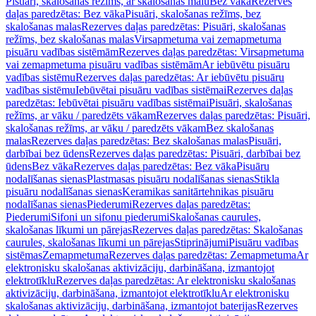
Pisuāri, skalošanas režīms, ar skalošanas malu
Bez vāka
Rezerves
daļas paredzētas: Bez vāka
Pisuāri, skalošanas režīms, bez
skalošanas malas
Rezerves daļas paredzētas: Pisuāri, skalošanas
režīms, bez skalošanas malas
Virsapmetuma vai zemapmetuma
pisuāru vadības sistēmām
Rezerves daļas paredzētas: Virsapmetuma
vai zemapmetuma pisuāru vadības sistēmām
Ar iebūvētu pisuāru
vadības sistēmu
Rezerves daļas paredzētas: Ar iebūvētu pisuāru
vadības sistēmu
Iebūvētai pisuāru vadības sistēmai
Rezerves daļas
paredzētas: Iebūvētai pisuāru vadības sistēmai
Pisuāri, skalošanas
režīms, ar vāku / paredzēts vākam
Rezerves daļas paredzētas: Pisuāri,
skalošanas režīms, ar vāku / paredzēts vākam
Bez skalošanas
malas
Rezerves daļas paredzētas: Bez skalošanas malas
Pisuāri,
darbībai bez ūdens
Rezerves daļas paredzētas: Pisuāri, darbībai bez
ūdens
Bez vāka
Rezerves daļas paredzētas: Bez vāka
Pisuāru
nodalīšanas sienas
Plastmasas pisuāru nodalīšanas sienas
Stikla
pisuāru nodalīšanas sienas
Keramikas sanitārtehnikas pisuāru
nodalīšanas sienas
Piederumi
Rezerves daļas paredzētas:
Piederumi
Sifoni un sifonu piederumi
Skalošanas caurules,
skalošanas līkumi un pārejas
Rezerves daļas paredzētas: Skalošanas
caurules, skalošanas līkumi un pārejas
Stiprinājumi
Pisuāru vadības
sistēmas
Zemapmetuma
Rezerves daļas paredzētas: Zemapmetuma
Ar
elektronisku skalošanas aktivizāciju, darbināšana, izmantojot
elektrotīklu
Rezerves daļas paredzētas: Ar elektronisku skalošanas
aktivizāciju, darbināšana, izmantojot elektrotīklu
Ar elektronisku
skalošanas aktivizāciju, darbināšana, izmantojot baterijas
Rezerves