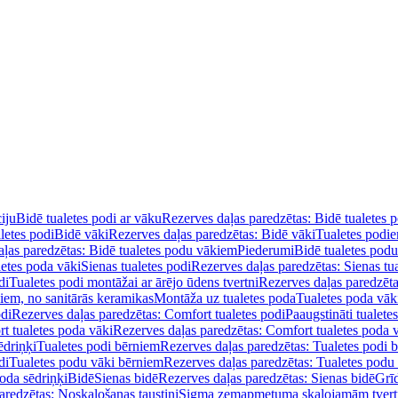
iju
Bidē tualetes podi ar vāku
Rezerves daļas paredzētas: Bidē tualetes 
letes podi
Bidē vāki
Rezerves daļas paredzētas: Bidē vāki
Tualetes podi
ļas paredzētas: Bidē tualetes podu vākiem
Piederumi
Bidē tualetes pod
letes poda vāki
Sienas tualetes podi
Rezerves daļas paredzētas: Sienas tu
di
Tualetes podi montāžai ar ārējo ūdens tvertni
Rezerves daļas paredzēta
diem, no sanitārās keramikas
Montāža uz tualetes poda
Tualetes poda vāk
odi
Rezerves daļas paredzētas: Comfort tualetes podi
Paaugstināti tualete
t tualetes poda vāki
Rezerves daļas paredzētas: Comfort tualetes poda 
ēdriņķi
Tualetes podi bērniem
Rezerves daļas paredzētas: Tualetes podi 
di
Tualetes podu vāki bērniem
Rezerves daļas paredzētas: Tualetes podu
oda sēdriņķi
Bidē
Sienas bidē
Rezerves daļas paredzētas: Sienas bidē
Grī
aredzētas: Noskalošanas taustiņi
Sigma zemapmetuma skalojamām tver