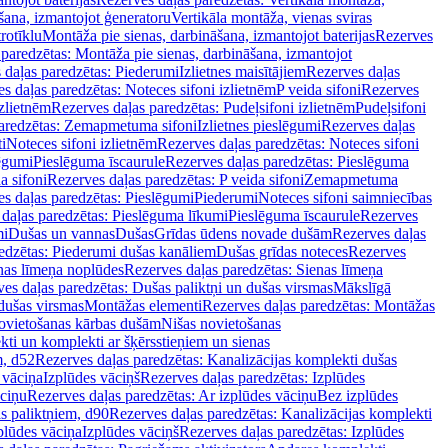
šana, izmantojot ģeneratoru
Vertikāla montāža, vienas sviras
rotīklu
Montāža pie sienas, darbināšana, izmantojot baterijas
Rezerves
paredzētas: Montāža pie sienas, darbināšana, izmantojot
 daļas paredzētas: Piederumi
Izlietnes maisītājiem
Rezerves daļas
s daļas paredzētas: Noteces sifoni izlietnēm
P veida sifoni
Rezerves
izlietnēm
Rezerves daļas paredzētas: Pudeļsifoni izlietnēm
Pudeļsifoni
paredzētas: Zemapmetuma sifoni
Izlietnes pieslēgumi
Rezerves daļas
i
Noteces sifoni izlietnēm
Rezerves daļas paredzētas: Noteces sifoni
lēgumi
Pieslēguma īscaurule
Rezerves daļas paredzētas: Pieslēguma
a sifoni
Rezerves daļas paredzētas: P veida sifoni
Zemapmetuma
s daļas paredzētas: Pieslēgumi
Piederumi
Noteces sifoni saimniecības
daļas paredzētas: Pieslēguma līkumi
Pieslēguma īscaurule
Rezerves
mi
Dušas un vannas
Dušas
Grīdas ūdens novade dušām
Rezerves daļas
edzētas: Piederumi dušas kanāliem
Dušas grīdas noteces
Rezerves
nas līmeņa noplūdes
Rezerves daļas paredzētas: Sienas līmeņa
es daļas paredzētas: Dušas paliktņi un dušas virsmas
Mākslīgā
dušas virsmas
Montāžas elementi
Rezerves daļas paredzētas: Montāžas
ovietošanas kārbas dušām
Nišas novietošanas
ti un komplekti ar šķērsstieņiem un sienas
m, d52
Rezerves daļas paredzētas: Kanalizācijas komplekti dušas
 vāciņa
Izplūdes vāciņš
Rezerves daļas paredzētas: Izplūdes
āciņu
Rezerves daļas paredzētas: Ar izplūdes vāciņu
Bez izplūdes
s paliktņiem, d90
Rezerves daļas paredzētas: Kanalizācijas komplekti
plūdes vāciņa
Izplūdes vāciņš
Rezerves daļas paredzētas: Izplūdes