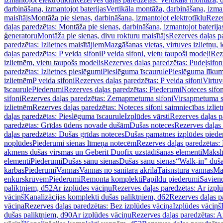
darbināšana, izmantojot baterijas
Vertikāla montāža, darbināšana, izma
maisītājs
Montāža pie sienas, darbināšana, izmantojot elektrotīklu
Rezer
daļas paredzētas: Montāža pie sienas, darbināšana, izmantojot baterija
ģeneratoru
Montāža pie sienas, divu rokturu maisītājs
Rezerves daļas pa
paredzētas: Izlietnes maisītājiem
Mazgāšanas vietas, virtuves izlietņu, i
daļas paredzētas: P veida sifoni
P veida sifoni, vietu taupoši modeļi
Reze
izlietnēm, vietu taupošs modelis
Rezerves daļas paredzētas: Pudeļsifoni
paredzētas: Izlietnes pieslēgumi
Pieslēguma īscaurule
Pieslēguma līkum
izlietnēm
P veida sifoni
Rezerves daļas paredzētas: P veida sifoni
Virtuv
īscaurule
Piederumi
Rezerves daļas paredzētas: Piederumi
Noteces sifo
sifoni
Rezerves daļas paredzētas: Zemapmetuma sifoni
Virsapmetuma s
izlietnēm
Rezerves daļas paredzētas: Noteces sifoni saimniecības izlie
daļas paredzētas: Pieslēguma īscaurule
Izplūdes vārsti
Rezerves daļas pa
paredzētas: Grīdas ūdens novade dušām
Dušas noteces
Rezerves daļas
daļas paredzētas: Dušas grīdas noteces
Dušas pamatnes izplūdes piede
noplūdes
Piederumi sienas līmeņa notecēm
Rezerves daļas paredzētas:
akmens dušas virsmas un Geberit Duofix uzstādīšanas elementi
Mākslī
elementi
Piederumi
Dušas sānu sienas
Dušas sānu sienas
“Walk-in” duša
kārbas
Piederumi
Vannas
Vannas no sanitārā akrila
Taisnstūra vannas
Mā
enkurskrūvēm
Piederumi
Remonta komplekti
Papildu piederumi
Savien
paliktņiem, d52
Ar izplūdes vāciņu
Rezerves daļas paredzētas: Ar izpl
vāciņš
Kanalizācijas komplekti dušas paliktņiem, d62
Rezerves daļas p
vāciņa
Rezerves daļas paredzētas: Bez izplūdes vāciņa
Izplūdes vāciņš
dušas paliktņiem, d90
Ar izplūdes vāciņu
Rezerves daļas paredzētas: A