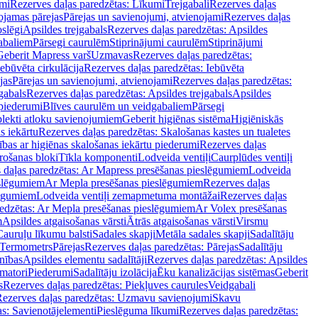
mi
Rezerves daļas paredzētas: Līkumi
Trejgabali
Rezerves daļas
ojamas pārejas
Pārejas un savienojumi, atvienojami
Rezerves daļas
slēgi
Apsildes trejgabals
Rezerves daļas paredzētas: Apsildes
abaliem
Pārsegi caurulēm
Stiprinājumi caurulēm
Stiprinājumi
Geberit Mapress varš
Uzmavas
Rezerves daļas paredzētas:
Iebūvēta cirkulācija
Rezerves daļas paredzētas: Iebūvēta
jas
Pārejas un savienojumi, atvienojami
Rezerves daļas paredzētas:
gabals
Rezerves daļas paredzētas: Apsildes trejgabals
Apsildes
 piederumi
Blīves caurulēm un veidgabaliem
Pārsegi
lekti atloku savienojumiem
Geberit higiēnas sistēma
Higiēniskās
s iekārtu
Rezerves daļas paredzētas: Skalošanas kastes un tualetes
ības ar higiēnas skalošanas iekārtu piederumi
Rezerves daļas
rošanas bloki
Tīkla komponenti
Lodveida ventiļi
Caurplūdes ventiļi
 daļas paredzētas: Ar Mapress presēšanas pieslēgumiem
Lodveida
eslēgumiem
Ar Mepla presēšanas pieslēgumiem
Rezerves daļas
lēgumiem
Lodveida ventiļi zemapmetuma montāžai
Rezerves daļas
redzētas: Ar Mepla presēšanas pieslēgumiem
Ar Volex presēšanas
m
Apsildes atgaisošanas vārsti
Ātrās atgaisošanas vārsti
Virsmu
Cauruļu līkumu balsti
Sadales skapji
Metāla sadales skapji
Sadalītāju
Termometrs
Pārejas
Rezerves daļas paredzētas: Pārejas
Sadalītāju
nības
Apsildes elementu sadalītāji
Rezerves daļas paredzētas: Apsildes
matori
Piederumi
Sadalītāju izolācija
Ēku kanalizācijas sistēmas
Geberit
s
Rezerves daļas paredzētas: Piekļuves caurules
Veidgabali
ezerves daļas paredzētas: Uzmavu savienojumi
Skavu
as: Savienotājelementi
Pieslēguma līkumi
Rezerves daļas paredzētas: