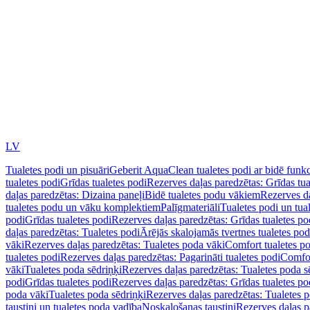
LV
Tualetes podi un pisuāri
Geberit AquaClean tualetes podi ar bidē funkc
tualetes podi
Grīdas tualetes podi
Rezerves daļas paredzētas: Grīdas tua
daļas paredzētas: Dizaina paneļi
Bidē tualetes podu vākiem
Rezerves da
tualetes podu un vāku komplektiem
Palīgmateriāli
Tualetes podi un tua
podi
Grīdas tualetes podi
Rezerves daļas paredzētas: Grīdas tualetes po
daļas paredzētas: Tualetes podi
Ārējās skalojamās tvertnes tualetes po
vāki
Rezerves daļas paredzētas: Tualetes poda vāki
Comfort tualetes p
tualetes podi
Rezerves daļas paredzētas: Pagarināti tualetes podi
Comfor
vāki
Tualetes poda sēdriņķi
Rezerves daļas paredzētas: Tualetes poda s
podi
Grīdas tualetes podi
Rezerves daļas paredzētas: Grīdas tualetes po
poda vāki
Tualetes poda sēdriņķi
Rezerves daļas paredzētas: Tualetes p
taustiņi un tualetes poda vadība
Noskalošanas taustiņi
Rezerves daļas p