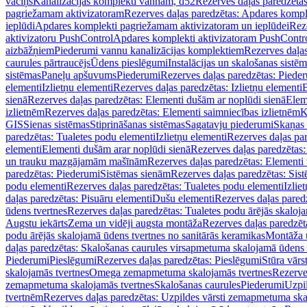
vāciņš
Kanalizācijas komplekti vannām, d52
Rezerves daļas paredzēta
pagriežamam aktivizatoram
Rezerves daļas paredzētas: Apdares komp
ieplūdi
Apdares komplekti pagriežamam aktivizatoram un ieplūdei
Rez
aktivizatoru PushControl
Apdares komplekti aktivizatoram PushContr
aizbāžņiem
Piederumi vannu kanalizācijas komplektiem
Rezerves daļa
caurules pārtraucējs
Ūdens pieslēgumi
Instalācijas un skalošanas sistē
sistēmas
Paneļu apšuvums
Piederumi
Rezerves daļas paredzētas: Piede
elementi
Izlietņu elementi
Rezerves daļas paredzētas: Izlietņu elementi
B
sienā
Rezerves daļas paredzētas: Elementi dušām ar noplūdi sienā
Elem
izlietnēm
Rezerves daļas paredzētas: Elementi saimniecības izlietnēm
K
GIS
Sienas sistēmas
Stiprināšanas sistēmas
Sagatavju piederumi
Skaņas 
paredzētas: Tualetes podu elementi
Izlietņu elementi
Rezerves daļas par
elementi
Elementi dušām arar noplūdi sienā
Rezerves daļas paredzētas:
un trauku mazgājamām mašīnām
Rezerves daļas paredzētas: Element
paredzētas: Piederumi
Sistēmas sienām
Rezerves daļas paredzētas: Sis
podu elementi
Rezerves daļas paredzētas: Tualetes podu elementi
Izlie
daļas paredzētas: Pisuāru elementi
Dušu elementi
Rezerves daļas pared
ūdens tvertnes
Rezerves daļas paredzētas: Tualetes podu ārējās skaloj
Augstu iekārts
Zema un vidēji augsta montāža
Rezerves daļas paredzēt
podu ārējās skalojamā ūdens tvertnes no sanitārās keramikas
Montāža u
daļas paredzētas: Skalošanas caurules virsapmetuma skalojamā ūdens
Piederumi
Pieslēgumi
Rezerves daļas paredzētas: Pieslēgumi
Stūra vārst
skalojamās tvertnes
Omega zemapmetuma skalojamās tvertnes
Rezerve
zemapmetuma skalojamās tvertnes
Skalošanas caurules
Piederumi
Uzpil
tvertnēm
Rezerves daļas paredzētas: Uzpildes vārsti zemapmetuma sk