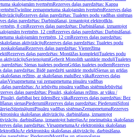
tuma skalojamām tvertnēm
Rezerves daļas paredzētas: Kappa
vertnēm
Twinline zemapmetuma skalojamām tvertnēm
Rezerves daļas
ktivizāciju
Rezerves daļas paredzētas: Tualetes podu vadības sistēmas
ves daļas paredzētas: Darbināšanai, izmantojot elektrotīklu,
vertnēm, 8 cm
Rezerves daļas paredzētas: Darbināšanai, izmantojot
skalojamām tvertnēm, 12 cm
Rezerves daļas paredzētas: Darbināšanai,
apmetuma skalojamām tvertnēm, 12 cm
Rezerves daļas paredzētas:
skalošanas aktivizāciju
Rezerves daļas paredzētas: Tualetes podu
 noskalošanai
Rezerves daļas paredzētas: Vienrežīma
ekti
Rezerves daļas paredzētas: Montāžas komplekti
Tualetes podu
s aktivizāciju
Savienojumi
Geberit Monolith sanitārie moduļi
Tualetes
 paredzētas: Sienas tualetes podiem
Grīdas tualetes podiem
Rezerves
 daļas paredzētas: Bidē paredzēti sanitārie moduļi
Sienas un grīdas
, skalošanas režīms, ar skalošanas malu
Bez vāka
Rezerves daļas
alas
Virsapmetuma vai zemapmetuma pisuāru vadības
 daļas paredzētas: Ar iebūvētu pisuāru vadības sistēmu
Iebūvētai
zerves daļas paredzētas: Pisuāri, skalošanas režīms, ar vāku /
 Pisuāri, darbībai bez ūdens
Bez vāka
Rezerves daļas paredzētas: Bez
līšanas sienas
Piederumi
Rezerves daļas paredzētas: Piederumi
Sifoni
ārejas
Stiprinājumi
Pisuāru vadības sistēmas
Zemapmetuma
Rezerves
ektronisku skalošanas aktivizāciju, darbināšana, izmantojot
ivizāciju, darbināšana, izmantojot baterijas
Ar pneimatisku skalošanas
zerves daļas paredzētas: Virsapmetuma
Ar elektronisku skalošanas
lektrotīklu
Ar elektronisku skalošanas aktivizāciju, darbināšana,
ļas paredzētas: Piederumi
Montāžas un atjaunošanas