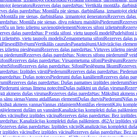
ntojot ģeneratoru
Rezerves daļas paredzētas: Vertikāla montāža, darbinā
ves daļas paredzētas: Montāža pie sienas, darbināšana, izmantojot elekt
s
Montāža pie sienas, darbināšana, izmantojot ģeneratoru
Rezerves daļas 
redzētas: Montāža pie sienas, divu rokturu maisītājs
Piederumi
Rezerves
erīču un lieto izlietņu savienotājelementi
Noteces sifoni izlietnēm
Rezerve
rves daļas paredzētas: P veida sifoni, vietu taupoši modeļi
Pudeļsifoni 
 izlietnēm, vietu taupošs modelis
Zemapmetuma sifoni
Rezerves daļas 
i
Pārsegi
Blīvējumi
Vertikālās caurules
Pagarinājumi
Aktivizācijas element
es izlietņu pieslēgumi
Rezerves daļas paredzētas: Virtuves izlietņu pies
nu piederumi
Rezerves daļas paredzētas: Noteces sifonu piederumi
P veid
ifoni
Rezerves daļas paredzētas: Virsapmetuma sifoni
Pieslēgumi
Rezerve
tnēm
Sifoni
Rezerves daļas paredzētas: Sifoni
Pieslēguma līkumi
Rezerves 
redzētas: Izplūdes vārsti
Piederumi
Rezerves daļas paredzētas: Piederu
 paredzētas: Dušas noteces
Piederumi dušas kanāliem
Rezerves daļas par
rumi
Rezerves daļas paredzētas: Dušas pamatnes izplūdes piederumi
Sie
 Piederumi sienas līmeņa notecēm
Dušas paliktņi un dušas virsmas
Rezerv
gā akmens dušas virsmas
Rezerves daļas paredzētas: Mākslīgā akmens 
s sānu sienas
Vannu atdalīšanas elementi
Dušas durvis
Piederumi
Nišas n
kslīgā akmens vannas
Vannas zīdaiņiem
Montāžas elementi
Kāju komplek
otājelementi dušām un vannām
Kanalizācijas komplekti dušas paliktņie
ūdes vāciņu
Bez izplūdes vāciņa
Rezerves daļas paredzētas: Bez izplūdes
aredzētas: Kanalizācijas komplekti dušas paliktņiem, d62
Ar izplūdes v
Rezerves daļas paredzētas: Izplūdes vāciņš
Kanalizācijas komplekti duša
r izplūdes vāciņu
Bez izplūdes vāciņa
Rezerves daļas paredzētas: Bez iz