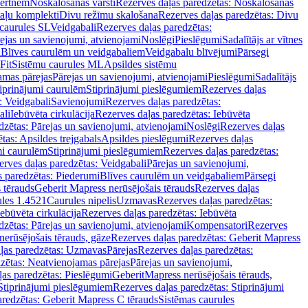
vertnēm
Noskalošanas vārsti
Rezerves daļas paredzētas: Noskalošanas
taļu komplekti
Divu režīmu skalošana
Rezerves daļas paredzētas: Divu
caurules SL
Veidgabali
Rezerves daļas paredzētas:
ejas un savienojumi, atvienojami
Noslēgi
Pieslēgumi
Sadalītājs ar vītnes
i
Blīves caurulēm un veidgabaliem
Veidgabalu blīvējumi
Pārsegi
Fit
Sistēmu caurules ML
Apsildes sistēmu
amas pārejas
Pārejas un savienojumi, atvienojami
Pieslēgumi
Sadalītājs
iprinājumi caurulēm
Stiprinājumi pieslēgumiem
Rezerves daļas
: Veidgabali
Savienojumi
Rezerves daļas paredzētas:
ali
Iebūvēta cirkulācija
Rezerves daļas paredzētas: Iebūvēta
dzētas: Pārejas un savienojumi, atvienojami
Noslēgi
Rezerves daļas
tas: Apsildes trejgabals
Apsildes pieslēgumi
Rezerves daļas
mi caurulēm
Stiprinājumi pieslēgumiem
Rezerves daļas paredzētas:
rves daļas paredzētas: Veidgabali
Pārejas un savienojumi,
s paredzētas: Piederumi
Blīves caurulēm un veidgabaliem
Pārsegi
 tērauds
Geberit Mapress nerūsējošais tērauds
Rezerves daļas
ules 1.4521
Caurules nipelis
Uzmavas
Rezerves daļas paredzētas:
Iebūvēta cirkulācija
Rezerves daļas paredzētas: Iebūvēta
dzētas: Pārejas un savienojumi, atvienojami
Kompensatori
Rezerves
nerūsējošais tērauds, gāze
Rezerves daļas paredzētas: Geberit Mapress
ļas paredzētas: Uzmavas
Pārejas
Rezerves daļas paredzētas:
zētas: Neatvienojamas pārejas
Pārejas un savienojumi,
ļas paredzētas: Pieslēgumi
GeberitMapress nerūsējošais tērauds,
Stiprinājumi pieslēgumiem
Rezerves daļas paredzētas: Stiprinājumi
aredzētas: Geberit Mapress C tērauds
Sistēmas caurules