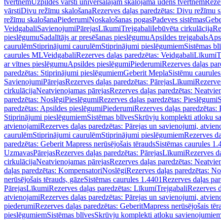
tvertnēm
Uzpildes vārsti universālajām skalojamā ūdens tvertnēm
Rezer
vārsti
Divu režīmu skalošana
Rezerves daļas paredzētas: Divu režīmu 
režīmu skalošana
Piederumi
Noskalošanas pogas
Padeves sistēmas
Gebe
Veidgabali
Savienojumi
Pārejas
Līkumi
Trejgabali
Iebūvēta cirkulācija
Re
pieslēgumu
Sadalītājs ar presēšanas pieslēgumu
Apsildes trejgabals
Apsi
caurulēm
Stiprinājumi caurulēm
Stiprinājumi pieslēgumiem
Sistēmas bl
caurules ML
Veidgabali
Rezerves daļas paredzētas: Veidgabali
Līkumi
T
ar vītnes pieslēgumu
Apsildes pieslēgumi
Piederumi
Rezerves daļas par
paredzētas: Stiprinājumi pieslēgumiem
Geberit Mepla
Sistēmu caurule
Savienojumi
Pārejas
Rezerves daļas paredzētas: Pārejas
Līkumi
Rezerves
cirkulācija
Neatvienojamas pārejas
Rezerves daļas paredzētas: Neatvie
paredzētas: Noslēgi
Pieslēgumi
Rezerves daļas paredzētas: Pieslēgumi
S
paredzētas: Apsildes pieslēgumi
Piederumi
Rezerves daļas paredzētas:
Stiprinājumi pieslēgumiem
Sistēmas blīves
Skrūvju komplekti atloku 
atvienojami
Rezerves daļas paredzētas: Pārejas un savienojumi, atvien
caurulēm
Stiprinājumi caurulēm
Stiprinājumi pieslēgumiem
Rezerves da
paredzētas: Geberit Mapress nerūsējošais tērauds
Sistēmas caurules 1.
Uzmavas
Pārejas
Rezerves daļas paredzētas: Pārejas
Līkumi
Rezerves da
cirkulācija
Neatvienojamas pārejas
Rezerves daļas paredzētas: Neatvie
daļas paredzētas: Kompensatori
Noslēgi
Rezerves daļas paredzētas: No
nerūsējošais tērauds, gāze
Sistēmas caurules 1.4401
Rezerves daļas par
Pārejas
Līkumi
Rezerves daļas paredzētas: Līkumi
Trejgabali
Rezerves d
atvienojami
Rezerves daļas paredzētas: Pārejas un savienojumi, atvien
piederumi
Rezerves daļas paredzētas: GeberitMapress nerūsējošais tēr
pieslēgumiem
Sistēmas blīves
Skrūvju komplekti atloku savienojumie