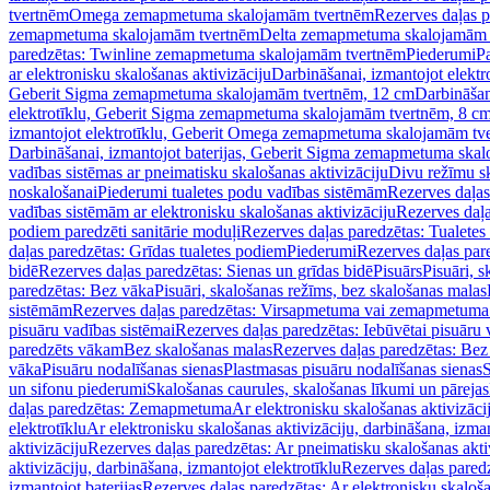
tvertnēm
Omega zemapmetuma skalojamām tvertnēm
Rezerves daļas 
zemapmetuma skalojamām tvertnēm
Delta zemapmetuma skalojamām 
paredzētas: Twinline zemapmetuma skalojamām tvertnēm
Piederumi
Pa
ar elektronisku skalošanas aktivizāciju
Darbināšanai, izmantojot elek
Geberit Sigma zemapmetuma skalojamām tvertnēm, 12 cm
Darbināšan
elektrotīklu, Geberit Sigma zemapmetuma skalojamām tvertnēm, 8 c
izmantojot elektrotīklu, Geberit Omega zemapmetuma skalojamām tv
Darbināšanai, izmantojot baterijas, Geberit Sigma zemapmetuma ska
vadības sistēmas ar pneimatisku skalošanas aktivizāciju
Divu režīmu s
noskalošanai
Piederumi tualetes podu vadības sistēmām
Rezerves daļas
vadības sistēmām ar elektronisku skalošanas aktivizāciju
Rezerves daļa
podiem paredzēti sanitārie moduļi
Rezerves daļas paredzētas: Tualetes
daļas paredzētas: Grīdas tualetes podiem
Piederumi
Rezerves daļas par
bidē
Rezerves daļas paredzētas: Sienas un grīdas bidē
Pisuārs
Pisuāri, 
paredzētas: Bez vāka
Pisuāri, skalošanas režīms, bez skalošanas malas
sistēmām
Rezerves daļas paredzētas: Virsapmetuma vai zemapmetuma 
pisuāru vadības sistēmai
Rezerves daļas paredzētas: Iebūvētai pisuāru 
paredzēts vākam
Bez skalošanas malas
Rezerves daļas paredzētas: Bez
vāka
Pisuāru nodalīšanas sienas
Plastmasas pisuāru nodalīšanas sienas
S
un sifonu piederumi
Skalošanas caurules, skalošanas līkumi un pārejas
daļas paredzētas: Zemapmetuma
Ar elektronisku skalošanas aktivizācij
elektrotīklu
Ar elektronisku skalošanas aktivizāciju, darbināšana, izman
aktivizāciju
Rezerves daļas paredzētas: Ar pneimatisku skalošanas akti
aktivizāciju, darbināšana, izmantojot elektrotīklu
Rezerves daļas paredz
izmantojot baterijas
Rezerves daļas paredzētas: Ar elektronisku skalošan