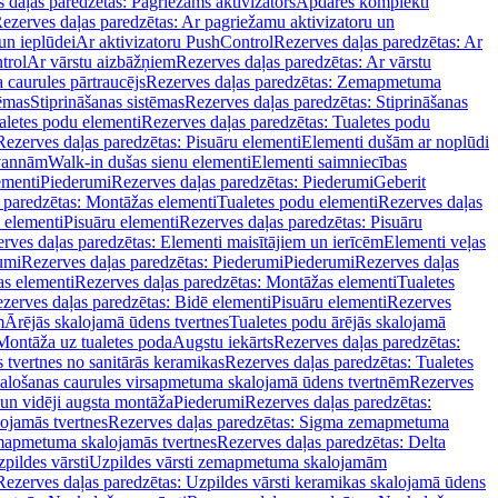
 daļas paredzētas: Pagriežams aktivizators
Apdares komplekti
ezerves daļas paredzētas: Ar pagriežamu aktivizatoru un
un ieplūdei
Ar aktivizatoru PushControl
Rezerves daļas paredzētas: Ar
trol
Ar vārstu aizbāžņiem
Rezerves daļas paredzētas: Ar vārstu
aurules pārtraucējs
Rezerves daļas paredzētas: Zemapmetuma
tēmas
Stiprināšanas sistēmas
Rezerves daļas paredzētas: Stiprināšanas
aletes podu elementi
Rezerves daļas paredzētas: Tualetes podu
Rezerves daļas paredzētas: Pisuāru elementi
Elementi dušām ar noplūdi
 vannām
Walk-in dušas sienu elementi
Elementi saimniecības
ementi
Piederumi
Rezerves daļas paredzētas: Piederumi
Geberit
 paredzētas: Montāžas elementi
Tualetes podu elementi
Rezerves daļas
 elementi
Pisuāru elementi
Rezerves daļas paredzētas: Pisuāru
rves daļas paredzētas: Elementi maisītājiem un ierīcēm
Elementi veļas
umi
Rezerves daļas paredzētas: Piederumi
Piederumi
Rezerves daļas
s elementi
Rezerves daļas paredzētas: Montāžas elementi
Tualetes
zerves daļas paredzētas: Bidē elementi
Pisuāru elementi
Rezerves
m
Ārējās skalojamā ūdens tvertnes
Tualetes podu ārējās skalojamā
Montāža uz tualetes poda
Augstu iekārts
Rezerves daļas paredzētas:
 tvertnes no sanitārās keramikas
Rezerves daļas paredzētas: Tualetes
alošanas caurules virsapmetuma skalojamā ūdens tvertnēm
Rezerves
un vidēji augsta montāža
Piederumi
Rezerves daļas paredzētas:
jamās tvertnes
Rezerves daļas paredzētas: Sigma zemapmetuma
mapmetuma skalojamās tvertnes
Rezerves daļas paredzētas: Delta
pildes vārsti
Uzpildes vārsti zemapmetuma skalojamām
Rezerves daļas paredzētas: Uzpildes vārsti keramikas skalojamā ūdens