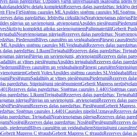
ves daļas paredzētas: Uzpildes vārsti universālajām skalojamā ūdens t
skalošana
Iekšējo detaļu komplekti
Rezerves daļas paredzētas: Iekšējo de
rit FlowFit
Sistēmu caurules ML
Apsildes sistēmu caurules ML
Sistēmu 
zerves daļas paredzētas: Iebūvēta cirkulācija
Neatvienojamas pārejas
Pār
ldes pārejas un savienojumi, atvienojami
Apsildes pieslēgumi
Piederum
īves
Skrūvju komplekti atloku savienojumiem
Palīgmateriāli
Geberit Push
rejgabali
Neatvienojamas pārejas
Rezerves daļas paredzētas: Neatvienoj
edzētas: Piederumi
Blīves caurulēm un veidgabaliem
Pārsegi caurulēm
St
s ML
Apsildes sistēmu caurules ML
Veidgabali
Rezerves daļas paredzētas
 daļas paredzētas: Līkumi
Trejgabali
Rezerves daļas paredzētas: Trejgab
nojamas pārejas
Pārejas un savienojumi, atvienojami
Rezerves daļas pare
adalītājs ar vītnes pieslēgumu
Apsildes trejgabals
Rezerves daļas paredzē
 Piederumi
Blīves caurulēm un veidgabaliem
Pārsegi caurulēm
Stiprināju
savienojumiem
Geberit Volex
Apsildes sistēmu caurules SL
Veidgabali
Reze
ojami
Pieslēgumi
Sadalītājs ar vītnes pieslēgumu
Piederumi
Rezerves daļa
ļas paredzētas: Stiprinājumi pieslēgumiem
Geberit Mapress nerūsējošais
4401
Rezerves daļas paredzētas: Sistēmas caurules 1.4401
Sistēmas caur
ļas paredzētas: Līkumi
Trejgabali
Rezerves daļas paredzētas: Trejgabali
nojamas pārejas
Pārejas un savienojumi, atvienojami
Rezerves daļas pare
slēgi
Pieslēgumi
Rezerves daļas paredzētas: Pieslēgumi
Geberit Mapress 
edzētas: Sistēmas caurules 1.4401
Caurules nipelis
Uzmavas
Rezerves da
aļas paredzētas: Trejgabali
Neatvienojamas pārejas
Rezerves daļas pared
ojami
Noslēgi
Rezerves daļas paredzētas: Noslēgi
Pieslēgumi
Rezerves da
auds, piederumi
Blīves caurulēm un veidgabaliem
Stiprinājumi caurulēm
m
Geberit Mapress C tērauds
Geberit Mapress C tērauds
Rezerves daļas p