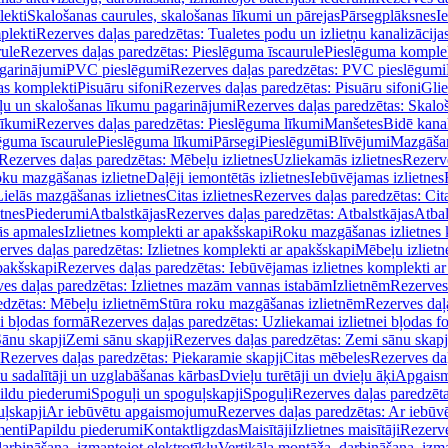
lekti
Skalošanas caurules, skalošanas līkumi un pārejas
Pārsegplāksnes
I
plekti
Rezerves daļas paredzētas: Tualetes podu un izlietņu kanalizācija
rule
Rezerves daļas paredzētas: Pieslēguma īscaurule
Pieslēguma komple
agarinājumi
PVC pieslēgumi
Rezerves daļas paredzētas: PVC pieslēgumi
jas komplekti
Pisuāru sifoni
Rezerves daļas paredzētas: Pisuāru sifoni
Glie
ļu un skalošanas līkumu pagarinājumi
Rezerves daļas paredzētas: Skalo
līkumi
Rezerves daļas paredzētas: Pieslēguma līkumi
Manšetes
Bidē kanal
ēguma īscaurule
Pieslēguma līkumi
Pārsegi
Pieslēgumi
Blīvējumi
Mazgāšan
Rezerves daļas paredzētas: Mēbeļu izlietnes
Uzliekamās izlietnes
Rezerve
oku mazgāšanas izlietne
Daļēji iemontētās izlietnes
Iebūvējamas izlietnes
Lielās mazgāšanas izlietnes
Citas izlietnes
Rezerves daļas paredzētas: Cita
etnes
Piederumi
Atbalstkājas
Rezerves daļas paredzētas: Atbalstkājas
Atbal
ās apmales
Izlietnes komplekti ar apakšskapi
Roku mazgāšanas izlietnes 
erves daļas paredzētas: Izlietnes komplekti ar apakšskapi
Mēbeļu izlietn
pakšskapi
Rezerves daļas paredzētas: Iebūvējamas izlietnes komplekti a
es daļas paredzētas: Izlietnes mazām vannas istabām
Izlietnēm
Rezerves 
edzētas: Mēbeļu izlietnēm
Stūra roku mazgāšanas izlietnēm
Rezerves daļ
ei bļodas formā
Rezerves daļas paredzētas: Uzliekamai izlietnei bļodas f
Sānu skapji
Zemi sānu skapji
Rezerves daļas paredzētas: Zemi sānu skapj
Rezerves daļas paredzētas: Piekaramie skapji
Citas mēbeles
Rezerves daļ
u sadalītāji un uzglabāšanas kārbas
Dvieļu turētāji un dvieļu āķi
Apgaism
ildu piederumi
Spoguļi un spoguļskapji
Spoguļi
Rezerves daļas paredzēta
uļskapji
Ar iebūvētu apgaismojumu
Rezerves daļas paredzētas: Ar iebū
enti
Papildu piederumi
Kontaktligzdas
Maisītāji
Izlietnes maisītāji
Rezerve
arbināšana, izmantojot elektrotīklu
Vertikāla montāža, darbināšana, izma