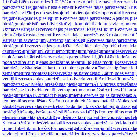
1.0034
Sistēmas caurules 1.0215
Caurules nipelis
Uzmavas
Rezerves da
paredzētas: Trejgabali
Krusta elementi
Rezerves daļas paredzētas: Krus
paredzētas: Pārejas un savienojumi, atvienojami
Kompensatori
Rezerve
trejgabals
Apsildes pieslēgumi
Rezerves daļas paredzētas: Apsildes pie
pieslēgumiem
Sistēmas blīves
Skrūvju komplekti atloku savienojumie
Uzmavas
Pārejas
Rezerves daļas paredzētas: Pārejas
Līkumi
Rezerves da
cirkulācija
Krusta elementi
Rezerves daļas paredzētas: Krusta elementi
Pārejas un savienojumi, atvienojami
Noslēgi
Rezerves daļas paredzētas
pieslēgumi
Rezerves daļas paredzētas: Apsildes pieslēgumi
Geberit Map
caurulēm
Stiprinājumi caurulēm
Stiprinājumi pieslēgumiem
Rezerves da
skalošanas iekārtas
Rezerves daļas paredzētas: Higiēniskās skalošanas 
poda vadība ar higiēnas skalošanas iekārtu
Higiēnas moduļi
Rezerves d
paredzētas: Skalošanas kastu un tualetes poda vadības ar higiēnas ska
zemapmetuma montāžai
Rezerves daļas paredzētas: Caurplūdes vent
ventiļi
Rezerves daļas paredzētas: Lodveida ventiļi
Ar FlowFit presēša
paredzētas: Ar Mepla presēšanas pieslēgumiem
Ar Mapress presēšana
paredzētas: Lodveida ventiļi zemapmetuma montāžai
Ar FlowFit pres
pieslēgumiem
Ar Compact pieslēgumiem
Rezerves daļas paredzētas: 
temperatūras regulēšana
Sistēmu caurule
Ieklāšanas materiāls
Malas izol
klāsts
Rezerves daļas paredzētas: Sadalītāju klāsts
Sadalītāji grīdas apsi
noslēgi
Ātrās atgaisošanas vārsti
Plūsmas sadalītājs
Temperatūras regulē
elementu sadalītāji
Apvadi
Regulēšanas komponenti
Servopiedziņas
Tel
Silent-db20
Caurules
Veidgabali
Rezerves daļas paredzētas: Veidgabali
SuperTube
Līkumi
Īpašas formas veidgabali
Savienojumi
Rezerves daļa
savienojumi
Pārejas uz citiem materiāliem
Rezerves daļas paredzētas: P