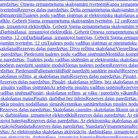
paredzētas: Omega zemapmetuma skalojamām tvertnēm
Kappa zemapme
tvertnēm
Rezerves daļas paredzētas: Delta zemapmetuma skalojamām t
līgmateriāli
Tualetes podu vadības sistēmas ar elektronisku skalošanas a
trotīklu, Geberit Sigma zemapmetuma skalojamām tvertnēm, 12 cm
Rezer
ai, izmantojot elektrotīklu, Geberit Sigma zemapmetuma skalojamām t
m
Darbināšanai, izmantojot elektrotīklu, Geberit Omega zemapmetuma 
ertnēm, 12 cm
Darbināšanai, izmantojot baterijas, Geberit Sigma zem
lojamām tvertnēm, 12 cm
Tualetes podu vadības sistēmas ar pneimatisku 
kalošanai
Rezerves daļas paredzētas: Divu režīmu skalošanai
Vienrežīma
 paredzētas: Piederumi tualetes podu vadības sistēmām
Montāžas kompl
s paredzētas: Tualetes podu vadības sistēmām ar elektronisku skalošana
 podiem paredzēti sanitārie moduļi
Sienas tualetes podiem
Rezerves daļas
edzētas: Piederumi
Palīgmateriāli
Bidē paredzēti sanitārie moduļi
Rezerves
skalošanas režīms, ar skalošanas malu
Rezerves daļas paredzētas: Pisuāri
Rezerves daļas paredzētas: Pisuāri, skalošanas režīms, bez skalošanas m
pisuāru vadības sistēmām
Ar iebūvētu pisuāru vadības sistēmu
Rezerves
vadības sistēmai
Pisuāri, skalošanas režīms, ar vāku / paredzēts vākam
Re
 skalošanas malas
Pisuāri, darbībai bez ūdens
Rezerves daļas paredzētas:
tikla pisuāru nodalīšanas sienas
Keramikas sanitārtehnikas pisuāru noda
Rezerves daļas paredzētas: Skalošanas caurules, skalošanas līkumi un p
u, darbināšana, izmantojot elektrotīklu
Rezerves daļas paredzētas: Ar el
tojot baterijas
Rezerves daļas paredzētas: Ar elektronisku skalošanas akt
vizāciju
Standarta
Rezerves daļas paredzētas: Standarta
Virsapmetuma
Re
ētas: Ar elektronisku skalošanas aktivizāciju, darbināšana, izmantojot e
as aktivizāciju, darbināšana, izmantojot baterijas
Piederumi
Rezerves da