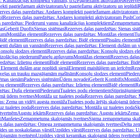
s: Kanalizācijas komplekti vannām, d52
Pagriežams aktivizators
Rezerves
lekti pagriežamam aktivizatoram
Ar pagriežamu aktivizatoru un ieplūdi
R
erves daļas paredzētas: Apdares komplekti pagriežamam aktivizatoram 
ol
Rezerves daļas paredzētas: Apdares komplekti aktivizatoram PushCon
s paredzētas: Piederumi vannu kanalizācijas komplektiem
Zemapmetuma c
mas
Geberit Duofix
Sienas sistēmas
Rezerves daļas paredzētas: Sienas sis
rumi
Montāžas elementi
Rezerves daļas paredzētas: Montāžas elementi
Tu
idē elementi
Rezerves daļas paredzētas: Bidē elementi
Pisuāru elementi
enti dušām un vannām
Rezerves daļas paredzētas: Elementi dušām un
onsoļu slodzes elementi
Rezerves daļas paredzētas: Konsoļu slodzes el
izolācijas piederumi
Paneļu apšuvums
Montāžas elementi
Rezerves daļas
edzētas: Izlietņu elementi
Bidē elementi
Rezerves daļas paredzētas: Bidē
 Elementi dušām arar noplūdi sienā
Elementi maisītājiem un ierīcēm
Reze
i veļas un trauku mazgājamām mašīnām
Konsoļu slodzes elementi
Pieder
tēmas sienām
Padeves sistēmām
Ūdens novadei
Geberit Kombifix
Montāža
tņu elementi
Rezerves daļas paredzētas: Izlietņu elementi
Bidē elementi
Re
zētas: Dušu elementi
Piederumi
Tualetes podu elementiem
Stiprinājumie
amā ūdens tvertnes
Montāža uz tualetes poda
Rezerves daļas paredzētas: 
as: Zema un vidēji augsta montāža
Tualetes podu ārējās skalojamā ūdens
z tualetes poda
Rezerves daļas paredzētas: Montāža uz tualetes poda
Sk
 tvertnēm
Augstu iekārts
Rezerves daļas paredzētas: Augstu iekārts
Zema 
i
Manšetes
Zemapmetuma skalojamās tvertnes
Sigma zemapmetuma skalo
s daļas paredzētas: Omega zemapmetuma skalojamās tvertnes
Delta ze
des un noskalošanas vārsti
Uzpildes vārsti
Rezerves daļas paredzētas: Uz
alojamām tvertnēm
Uzpildes vārsti keramikas skalojamā ūdens tvertnēm