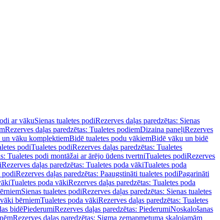
podi ar vāku
Sienas tualetes podi
Rezerves daļas paredzētas: Sienas
em
Rezerves daļas paredzētas: Tualetes podiem
Dizaina paneļi
Rezerves
u un vāku komplektiem
Bidē tualetes podu vākiem
Bidē vāku un bidē
aletes podi
Tualetes podi
Rezerves daļas paredzētas: Tualetes
s: Tualetes podi montāžai ar ārējo ūdens tvertni
Tualetes podi
Rezerves
i
Rezerves daļas paredzētas: Tualetes poda vāki
Tualetes poda
s podi
Rezerves daļas paredzētas: Paaugstināti tualetes podi
Pagarināti
vāki
Tualetes poda vāki
Rezerves daļas paredzētas: Tualetes poda
bērniem
Sienas tualetes podi
Rezerves daļas paredzētas: Sienas tualetes
 vāki bērniem
Tualetes poda vāki
Rezerves daļas paredzētas: Tualetes
das bidē
Piederumi
Rezerves daļas paredzētas: Piederumi
Noskalošanas
tnēm
Rezerves daļas paredzētas: Sigma zemapmetuma skalojamām