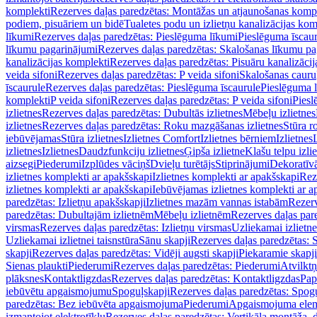
komplekti
Rezerves daļas paredzētas: Montāžas un atjaunošanas komp
podiem, pisuāriem un bidē
Tualetes podu un izlietņu kanalizācijas kom
līkumi
Rezerves daļas paredzētas: Pieslēguma līkumi
Pieslēguma īscau
līkumu pagarinājumi
Rezerves daļas paredzētas: Skalošanas līkumu p
kanalizācijas komplekti
Rezerves daļas paredzētas: Pisuāru kanalizāci
veida sifoni
Rezerves daļas paredzētas: P veida sifoni
Skalošanas cauru
īscaurule
Rezerves daļas paredzētas: Pieslēguma īscaurule
Pieslēguma 
komplekti
P veida sifoni
Rezerves daļas paredzētas: P veida sifoni
Piesl
izlietnes
Rezerves daļas paredzētas: Dubultās izlietnes
Mēbeļu izlietnes
izlietnes
Rezerves daļas paredzētas: Roku mazgāšanas izlietnes
Stūra r
iebūvējamas
Stūra izlietnes
Izlietnes Comfort
Izlietnes bērniem
Izlietnes
izlietnes
Izlietnes
Daudzfunkciju izlietnes
Ģipša izlietne
Klašu telpu izli
aizsegi
Piederumi
Izplūdes vāciņš
Dvieļu turētājs
Stiprinājumi
Dekoratīv
izlietnes komplekti ar apakšskapi
Izlietnes komplekti ar apakšskapi
Rez
izlietnes komplekti ar apakšskapi
Iebūvējamas izlietnes komplekti ar a
paredzētas: Izlietņu apakšskapji
Izlietnes mazām vannas istabām
Rezerv
paredzētas: Dubultajām izlietnēm
Mēbeļu izlietnēm
Rezerves daļas par
virsmas
Rezerves daļas paredzētas: Izlietņu virsmas
Uzliekamai izlietn
Uzliekamai izlietnei taisnstūra
Sānu skapji
Rezerves daļas paredzētas: 
skapji
Rezerves daļas paredzētas: Vidēji augsti skapji
Piekaramie skapji
Sienas plaukti
Piederumi
Rezerves daļas paredzētas: Piederumi
Atvilktņ
plāksnes
Kontaktligzdas
Rezerves daļas paredzētas: Kontaktligzdas
Pap
iebūvētu apgaismojumu
Spoguļskapji
Rezerves daļas paredzētas: Spog
paredzētas: Bez iebūvēta apgaismojuma
Piederumi
Apgaismojuma elem
izmantojot elektrotīklu
Rezerves daļas paredzētas: Vertikāla montāža, d