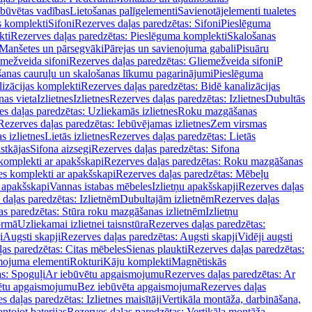
ebūvētas vadības
Lietošanas palīgelementi
Savienotājelementi tualetes
s komplekti
Sifoni
Rezerves daļas paredzētas: Sifoni
Pieslēguma
kti
Rezerves daļas paredzētas: Pieslēguma komplekti
Skalošanas
Manšetes un pārsegvāki
Pārejas un savienojuma gabali
Pisuāru
mežveida sifoni
Rezerves daļas paredzētas: Gliemežveida sifoni
P
šanas cauruļu un skalošanas līkumu pagarinājumi
Pieslēguma
izācijas komplekti
Rezerves daļas paredzētas: Bidē kanalizācijas
as vieta
Izlietnes
Izlietnes
Rezerves daļas paredzētas: Izlietnes
Dubultās
s daļas paredzētas: Uzliekamās izlietnes
Roku mazgāšanas
Rezerves daļas paredzētas: Iebūvējamas izlietnes
Zem virsmas
s izlietnes
Lietās izlietnes
Rezerves daļas paredzētas: Lietās
stkājas
Sifona aizsegi
Rezerves daļas paredzētas: Sifona
komplekti ar apakšskapi
Rezerves daļas paredzētas: Roku mazgāšanas
es komplekti ar apakšskapi
Rezerves daļas paredzētas: Mēbeļu
r apakšskapi
Vannas istabas mēbeles
Izlietņu apakšskapji
Rezerves daļas
daļas paredzētas: Izlietnēm
Dubultajām izlietnēm
Rezerves daļas
as paredzētas: Stūra roku mazgāšanas izlietnēm
Izlietņu
ormā
Uzliekamai izlietnei taisnstūra
Rezerves daļas paredzētas:
i
Augsti skapji
Rezerves daļas paredzētas: Augsti skapji
Vidēji augsti
as paredzētas: Citas mēbeles
Sienas plaukti
Rezerves daļas paredzētas:
ojuma elementi
Rokturi
Kāju komplekti
Magnētiskās
s: Spoguļi
Ar iebūvētu apgaismojumu
Rezerves daļas paredzētas: Ar
vētu apgaismojumu
Bez iebūvēta apgaismojuma
Rezerves daļas
s daļas paredzētas: Izlietnes maisītāji
Vertikāla montāža, darbināšana,
ntojot baterijas
Rezerves daļas paredzētas: Vertikāla montāža,