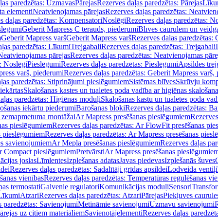
ļas paredzētas: Uzmavas
Pārejas
Rezerves daļas paredzētas: Pārejas
Līku
ta elementi
Neatvienojamas pārejas
Rezerves daļas paredzētas: Neatvien
s daļas paredzētas: Kompensatori
Noslēgi
Rezerves daļas paredzētas: No
slēgumi
Geberit Mapress C tērauds, piederumi
Blīves caurulēm un veidg
m
Geberit Mapress varš
Geberit Mapress varš
Rezerves daļas paredzētas: 
ļas paredzētas: Līkumi
Trejgabali
Rezerves daļas paredzētas: Trejgabali
Neatvienojamas pārejas
Rezerves daļas paredzētas: Neatvienojamas pāre
: Noslēgi
Pieslēgumi
Rezerves daļas paredzētas: Pieslēgumi
Apsildes trej
ress varš, piederumi
Rezerves daļas paredzētas: Geberit Mapress varš,
ļas paredzētas: Stiprinājumi pieslēgumiem
Sistēmas blīves
Skrūvju komp
iekārtas
Skalošanas kastes un tualetes poda vadība ar higiēnas skalošana
aļas paredzētas: Higiēnas moduļi
Skalošanas kastu un tualetes poda vad
lošanas iekārtu piederumi
Barošanas bloki
Rezerves daļas paredzētas: Ba
iļi zemapmetuma montāžai
Ar Mapress presēšanas pieslēgumiem
Rezerves
nas pieslēgumiem
Rezerves daļas paredzētas: Ar FlowFit presēšanas pi
s pieslēgumiem
Rezerves daļas paredzētas: Ar Mapress presēšanas pies
es savienojumiem
Ar Mepla presēšanas pieslēgumiem
Rezerves daļas pa
Ar Compact pieslēgumiem
Pretvārsti
Ar Mapress presēšanas pieslēgumie
ācijas joslas
Līmlentes
Izplešanas adatas
Javas piedevas
Izplešanās šuves
ldei
Rezerves daļas paredzētas: Sadalītāji grīdas apsildei
Lodveida ventiļi
šanas vienības
Rezerves daļas paredzētas: Temperatūras regulēšanas vie
pas termostati
Galvenie regulatori
Komunikācijas moduļi
Sensori
Transfor
Līkumi
Atzari
Rezerves daļas paredzētas: Atzari
Pārejas
Piekļuves caurule
s paredzētas: Savienojumi
Metināmie savienojumi
Uzmavu savienojumi
R
ārejas uz citiem materiāliem
Savienotājelementi
Rezerves daļas paredzēt