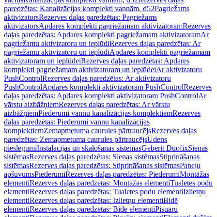
paredzētas: Kanalizācijas komplekti vannām, d52
Pagriežams
aktivizators
Rezerves daļas paredzētas: Pagriežams
aktivizators
Apdares komplekti pagriežamam aktivizatoram
Rezerves
daļas paredzētas: Apdares komplekti pagriežamam aktivizatoram
Ar
pagriežamu aktivizatoru un ieplūdi
Rezerves daļas paredzētas: Ar
pagriežamu aktivizatoru un ieplūdi
Apdares komplekti pagriežamam
aktivizatoram un ieplūdei
Rezerves daļas paredzētas: Apdares
komplekti pagriežamam aktivizatoram un ieplūdei
Ar aktivizatoru
PushControl
Rezerves daļas paredzētas: Ar aktivizatoru
PushControl
Apdares komplekti aktivizatoram PushControl
Rezerves
daļas paredzētas: Apdares komplekti aktivizatoram PushControl
Ar
vārstu aizbāžņiem
Rezerves daļas paredzētas: Ar vārstu
aizbāžņiem
Piederumi vannu kanalizācijas komplektiem
Rezerves
daļas paredzētas: Piederumi vannu kanalizācijas
komplektiem
Zemapmetuma caurules pārtraucējs
Rezerves daļas
paredzētas: Zemapmetuma caurules pārtraucējs
Ūdens
pieslēgumi
Instalācijas un skalošanas sistēmas
Geberit Duofix
Sienas
sistēmas
Rezerves daļas paredzētas: Sienas sistēmas
Stiprināšanas
sistēmas
Rezerves daļas paredzētas: Stiprināšanas sistēmas
Paneļu
apšuvums
Piederumi
Rezerves daļas paredzētas: Piederumi
Montāžas
elementi
Rezerves daļas paredzētas: Montāžas elementi
Tualetes podu
elementi
Rezerves daļas paredzētas: Tualetes podu elementi
Izlietņu
elementi
Rezerves daļas paredzētas: Izlietņu elementi
Bidē
elementi
Rezerves daļas paredzētas: Bidē elementi
Pisuāru