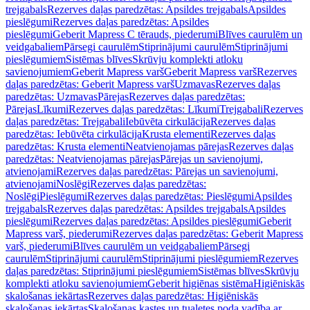
trejgabals
Rezerves daļas paredzētas: Apsildes trejgabals
Apsildes
pieslēgumi
Rezerves daļas paredzētas: Apsildes
pieslēgumi
Geberit Mapress C tērauds, piederumi
Blīves caurulēm un
veidgabaliem
Pārsegi caurulēm
Stiprinājumi caurulēm
Stiprinājumi
pieslēgumiem
Sistēmas blīves
Skrūvju komplekti atloku
savienojumiem
Geberit Mapress varš
Geberit Mapress varš
Rezerves
daļas paredzētas: Geberit Mapress varš
Uzmavas
Rezerves daļas
paredzētas: Uzmavas
Pārejas
Rezerves daļas paredzētas:
Pārejas
Līkumi
Rezerves daļas paredzētas: Līkumi
Trejgabali
Rezerves
daļas paredzētas: Trejgabali
Iebūvēta cirkulācija
Rezerves daļas
paredzētas: Iebūvēta cirkulācija
Krusta elementi
Rezerves daļas
paredzētas: Krusta elementi
Neatvienojamas pārejas
Rezerves daļas
paredzētas: Neatvienojamas pārejas
Pārejas un savienojumi,
atvienojami
Rezerves daļas paredzētas: Pārejas un savienojumi,
atvienojami
Noslēgi
Rezerves daļas paredzētas:
Noslēgi
Pieslēgumi
Rezerves daļas paredzētas: Pieslēgumi
Apsildes
trejgabals
Rezerves daļas paredzētas: Apsildes trejgabals
Apsildes
pieslēgumi
Rezerves daļas paredzētas: Apsildes pieslēgumi
Geberit
Mapress varš, piederumi
Rezerves daļas paredzētas: Geberit Mapress
varš, piederumi
Blīves caurulēm un veidgabaliem
Pārsegi
caurulēm
Stiprinājumi caurulēm
Stiprinājumi pieslēgumiem
Rezerves
daļas paredzētas: Stiprinājumi pieslēgumiem
Sistēmas blīves
Skrūvju
komplekti atloku savienojumiem
Geberit higiēnas sistēma
Higiēniskās
skalošanas iekārtas
Rezerves daļas paredzētas: Higiēniskās
skalošanas iekārtas
Skalošanas kastes un tualetes poda vadība ar