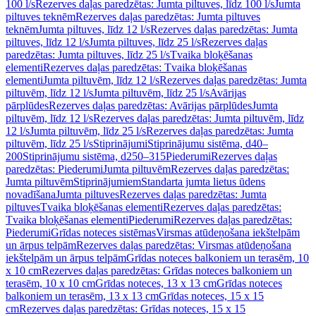
100 l/s
Rezerves daļas paredzētas: Jumta piltuves, līdz 100 l/s
Jumta
piltuves teknēm
Rezerves daļas paredzētas: Jumta piltuves
teknēm
Jumta piltuves, līdz 12 l/s
Rezerves daļas paredzētas: Jumta
piltuves, līdz 12 l/s
Jumta piltuves, līdz 25 l/s
Rezerves daļas
paredzētas: Jumta piltuves, līdz 25 l/s
Tvaika bloķēšanas
elementi
Rezerves daļas paredzētas: Tvaika bloķēšanas
elementi
Jumta piltuvēm, līdz 12 l/s
Rezerves daļas paredzētas: Jumta
piltuvēm, līdz 12 l/s
Jumta piltuvēm, līdz 25 l/s
Avārijas
pārplūdes
Rezerves daļas paredzētas: Avārijas pārplūdes
Jumta
piltuvēm, līdz 12 l/s
Rezerves daļas paredzētas: Jumta piltuvēm, līdz
12 l/s
Jumta piltuvēm, līdz 25 l/s
Rezerves daļas paredzētas: Jumta
piltuvēm, līdz 25 l/s
Stiprinājumi
Stiprinājumu sistēma, d40–
200
Stiprinājumu sistēma, d250–315
Piederumi
Rezerves daļas
paredzētas: Piederumi
Jumta piltuvēm
Rezerves daļas paredzētas:
Jumta piltuvēm
Stiprinājumiem
Standarta jumta lietus ūdens
novadīšana
Jumta piltuves
Rezerves daļas paredzētas: Jumta
piltuves
Tvaika bloķēšanas elementi
Rezerves daļas paredzētas:
Tvaika bloķēšanas elementi
Piederumi
Rezerves daļas paredzētas:
Piederumi
Grīdas noteces sistēmas
Virsmas atūdeņošana iekštelpām
un ārpus telpām
Rezerves daļas paredzētas: Virsmas atūdeņošana
iekštelpām un ārpus telpām
Grīdas noteces balkoniem un terasēm, 10
x 10 cm
Rezerves daļas paredzētas: Grīdas noteces balkoniem un
terasēm, 10 x 10 cm
Grīdas noteces, 13 x 13 cm
Grīdas noteces
balkoniem un terasēm, 13 x 13 cm
Grīdas noteces, 15 x 15
cm
Rezerves daļas paredzētas: Grīdas noteces, 15 x 15