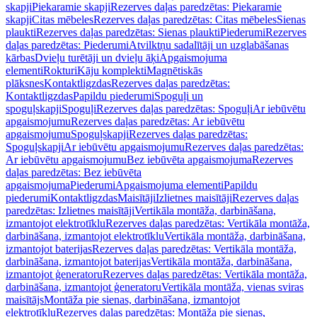
skapji
Piekaramie skapji
Rezerves daļas paredzētas: Piekaramie
skapji
Citas mēbeles
Rezerves daļas paredzētas: Citas mēbeles
Sienas
plaukti
Rezerves daļas paredzētas: Sienas plaukti
Piederumi
Rezerves
daļas paredzētas: Piederumi
Atvilktņu sadalītāji un uzglabāšanas
kārbas
Dvieļu turētāji un dvieļu āķi
Apgaismojuma
elementi
Rokturi
Kāju komplekti
Magnētiskās
plāksnes
Kontaktligzdas
Rezerves daļas paredzētas:
Kontaktligzdas
Papildu piederumi
Spoguļi un
spoguļskapji
Spoguļi
Rezerves daļas paredzētas: Spoguļi
Ar iebūvētu
apgaismojumu
Rezerves daļas paredzētas: Ar iebūvētu
apgaismojumu
Spoguļskapji
Rezerves daļas paredzētas:
Spoguļskapji
Ar iebūvētu apgaismojumu
Rezerves daļas paredzētas:
Ar iebūvētu apgaismojumu
Bez iebūvēta apgaismojuma
Rezerves
daļas paredzētas: Bez iebūvēta
apgaismojuma
Piederumi
Apgaismojuma elementi
Papildu
piederumi
Kontaktligzdas
Maisītāji
Izlietnes maisītāji
Rezerves daļas
paredzētas: Izlietnes maisītāji
Vertikāla montāža, darbināšana,
izmantojot elektrotīklu
Rezerves daļas paredzētas: Vertikāla montāža,
darbināšana, izmantojot elektrotīklu
Vertikāla montāža, darbināšana,
izmantojot baterijas
Rezerves daļas paredzētas: Vertikāla montāža,
darbināšana, izmantojot baterijas
Vertikāla montāža, darbināšana,
izmantojot ģeneratoru
Rezerves daļas paredzētas: Vertikāla montāža,
darbināšana, izmantojot ģeneratoru
Vertikāla montāža, vienas sviras
maisītājs
Montāža pie sienas, darbināšana, izmantojot
elektrotīklu
Rezerves daļas paredzētas: Montāža pie sienas,