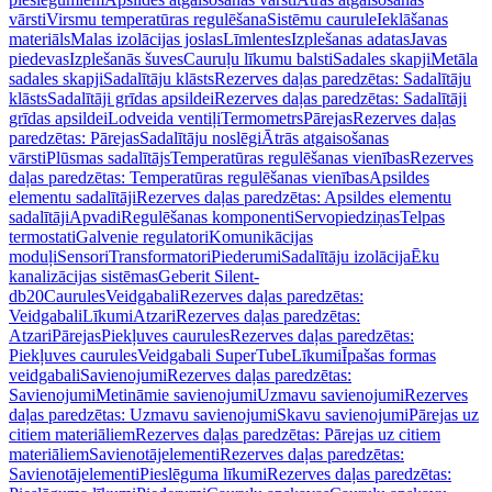
vārsti
Virsmu temperatūras regulēšana
Sistēmu caurule
Ieklāšanas
materiāls
Malas izolācijas joslas
Līmlentes
Izplešanas adatas
Javas
piedevas
Izplešanās šuves
Cauruļu līkumu balsti
Sadales skapji
Metāla
sadales skapji
Sadalītāju klāsts
Rezerves daļas paredzētas: Sadalītāju
klāsts
Sadalītāji grīdas apsildei
Rezerves daļas paredzētas: Sadalītāji
grīdas apsildei
Lodveida ventiļi
Termometrs
Pārejas
Rezerves daļas
paredzētas: Pārejas
Sadalītāju noslēgi
Ātrās atgaisošanas
vārsti
Plūsmas sadalītājs
Temperatūras regulēšanas vienības
Rezerves
daļas paredzētas: Temperatūras regulēšanas vienības
Apsildes
elementu sadalītāji
Rezerves daļas paredzētas: Apsildes elementu
sadalītāji
Apvadi
Regulēšanas komponenti
Servopiedziņas
Telpas
termostati
Galvenie regulatori
Komunikācijas
moduļi
Sensori
Transformatori
Piederumi
Sadalītāju izolācija
Ēku
kanalizācijas sistēmas
Geberit Silent-
db20
Caurules
Veidgabali
Rezerves daļas paredzētas:
Veidgabali
Līkumi
Atzari
Rezerves daļas paredzētas:
Atzari
Pārejas
Piekļuves caurules
Rezerves daļas paredzētas:
Piekļuves caurules
Veidgabali SuperTube
Līkumi
Īpašas formas
veidgabali
Savienojumi
Rezerves daļas paredzētas:
Savienojumi
Metināmie savienojumi
Uzmavu savienojumi
Rezerves
daļas paredzētas: Uzmavu savienojumi
Skavu savienojumi
Pārejas uz
citiem materiāliem
Rezerves daļas paredzētas: Pārejas uz citiem
materiāliem
Savienotājelementi
Rezerves daļas paredzētas:
Savienotājelementi
Pieslēguma līkumi
Rezerves daļas paredzētas: