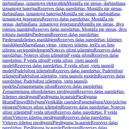
darbināšana, izmantojot elektrotīklu
Montāža pie sienas, darbināšana,
izmantojot baterijas
Rezerves daļas paredzētas: Montāža pie sienas,
darbināšana, izmantojot baterijas
Montāža pie sienas, darbināšana,
izmantojot ģeneratoru
Rezerves daļas paredzētas: Montāža pie
sienas, darbināšana, izmantojot ģeneratoru
Montāža pie sienas, divu
rokturu maisītājs
Rezerves daļas paredzētas: Montāža pie sienas, divu
rokturu maisītājs
Piederumi
Rezerves daļas paredzētas:
Piederumi
Izlietnes maisītājiem
Rezerves daļas paredzētas: Izlietnes
maisītājiem
Mazgāšanas vietas, virtuves izlietņu, ierīču un lieto
izlietņu savienotājelementi
Noteces sifoni izlietnēm
Rezerves daļas
paredzētas: Noteces sifoni izlietnēm
P veida sifoni
Rezerves daļas
paredzētas: P veida sifoni
P veida sifoni, vietu taupoši
modeļi
Rezerves daļas paredzētas: P veida sifoni, vietu taupoši
modeļi
Pudeļsifoni izlietnēm
Rezerves daļas paredzētas: Pudeļsifoni
izlietnēm
Pudeļsifoni izlietnēm, vietu taupošs modelis
Rezerves daļas
paredzētas: Pudeļsifoni izlietnēm, vietu taupošs
modelis
Zemapmetuma sifoni
Rezerves daļas paredzētas:
Zemapmetuma sifoni
Izlietnes pieslēgumi
Rezerves daļas paredzētas:
Izlietnes pieslēgumi
Pieslēguma īscaurule
Pieslēguma
līkumi
Pārsegi
Blīvējumi
Vertikālās caurules
Pagarinājumi
Aktivizācijas
elementi
Noteces sifoni izlietnēm
Rezerves daļas paredzētas: Noteces
sifoni izlietnēm
P veida sifoni
Rezerves daļas paredzētas: P veida
sifoni
Virtuves izlietņu pieslēgumi
Rezerves daļas paredzētas:
Virtuves izlietņu pieslēgumi
Pieslēguma īscaurule
Rezerves daļas
paredzētas: Pieslēguma īscaurule
Piederumi
Rezerves daļas