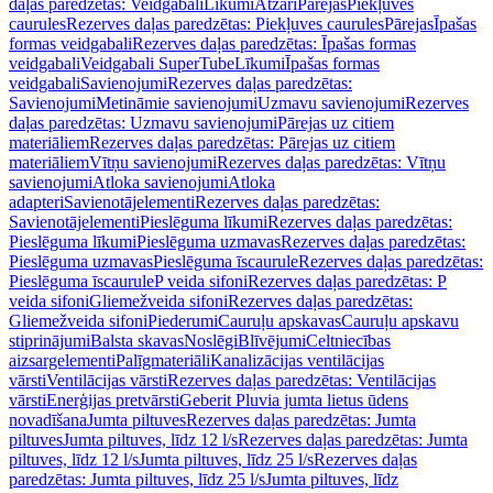
daļas paredzētas: Veidgabali
Līkumi
Atzari
Pārejas
Piekļuves
caurules
Rezerves daļas paredzētas: Piekļuves caurules
Pārejas
Īpašas
formas veidgabali
Rezerves daļas paredzētas: Īpašas formas
veidgabali
Veidgabali SuperTube
Līkumi
Īpašas formas
veidgabali
Savienojumi
Rezerves daļas paredzētas:
Savienojumi
Metināmie savienojumi
Uzmavu savienojumi
Rezerves
daļas paredzētas: Uzmavu savienojumi
Pārejas uz citiem
materiāliem
Rezerves daļas paredzētas: Pārejas uz citiem
materiāliem
Vītņu savienojumi
Rezerves daļas paredzētas: Vītņu
savienojumi
Atloka savienojumi
Atloka
adapteri
Savienotājelementi
Rezerves daļas paredzētas:
Savienotājelementi
Pieslēguma līkumi
Rezerves daļas paredzētas:
Pieslēguma līkumi
Pieslēguma uzmavas
Rezerves daļas paredzētas:
Pieslēguma uzmavas
Pieslēguma īscaurule
Rezerves daļas paredzētas:
Pieslēguma īscaurule
P veida sifoni
Rezerves daļas paredzētas: P
veida sifoni
Gliemežveida sifoni
Rezerves daļas paredzētas:
Gliemežveida sifoni
Piederumi
Cauruļu apskavas
Cauruļu apskavu
stiprinājumi
Balsta skavas
Noslēgi
Blīvējumi
Celtniecības
aizsargelementi
Palīgmateriāli
Kanalizācijas ventilācijas
vārsti
Ventilācijas vārsti
Rezerves daļas paredzētas: Ventilācijas
vārsti
Enerģijas pretvārsti
Geberit Pluvia jumta lietus ūdens
novadīšana
Jumta piltuves
Rezerves daļas paredzētas: Jumta
piltuves
Jumta piltuves, līdz 12 l/s
Rezerves daļas paredzētas: Jumta
piltuves, līdz 12 l/s
Jumta piltuves, līdz 25 l/s
Rezerves daļas
paredzētas: Jumta piltuves, līdz 25 l/s
Jumta piltuves, līdz