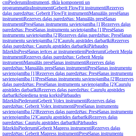
cm
Piederumi
Instrumenti, tīkla komponenti un
programmatūra
Instrumenti
Geberit FlowFit instrumenti
Rezerves
daļas paredzētas: Geberit FlowFit instrumenti
Manuālās presēšanas
instrumenti
Rezerves daļas paredzētas: Manuālās presēšanas
instrumenti
Presēšanas instrumentu savietojamība [1]
Rezerves daļas
paredzētas: Presēšanas instrumentu savietojamība [1]
Presēšanas
instrumentu savietojamība [2]
Rezerves daļas paredzētas: Presēšanas
instrumentu savietojamība [2]
Cauruļu apstrādes darbarīki
Rezerves
daļas paredzētas: Cauruļu apstrādes darbarīki
Pārbaudes
līdzeklis
Presēšanas ierīces ar instrumentiem
Piederumi
Geberit Mepla
instrumenti
Rezerves daļas paredzētas: Geberit Mepla
instrumenti
Manuālās presēšanas instrumenti
Rezerves daļas
paredzētas: Manuālās presēšanas instrumenti
Presēšanas instrumentu
savienojamība [1]
Rezerves daļas paredzētas: Presēšanas instrumentu
savienojamība [1]
Presēšanas instrumentu savienojamība [2]
Rezerves
daļas paredzētas: Presēšanas instrumentu savienojamība [2]
Cauruļu
apstrādes darbarīki
Rezerves daļas paredzētas: Cauruļu apstrādes
darbarīki
Spiediena testa korķis
Pārbaudes
līdzeklis
Piederumi
Geberit Volex instrumenti
Rezerves daļas
paredzētas: Geberit Volex instrumenti
Presēšanas instrumentu
savienojamība [2]
Rezerves daļas paredzētas: Presēšanas instrumentu
savienojamība [2]
Cauruļu apstrādes darbarīki
Rezerves daļas
paredzētas: Cauruļu apstrādes darbarīki
Pārbaudes
līdzeklis
Piederumi
Geberit Mapress instrumenti
Rezerves daļas
paredzētas: Geberit Mapress instrumenti
Presēšanas instrumentu