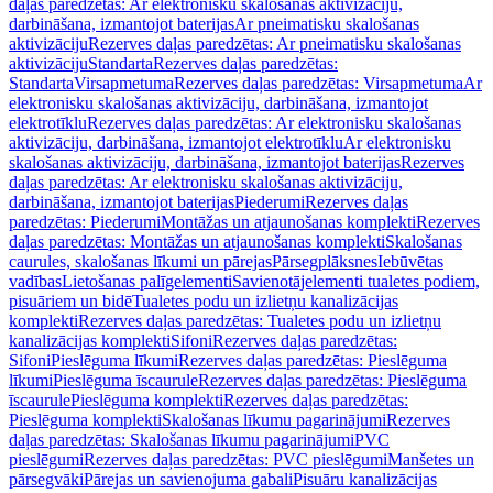
daļas paredzētas: Ar elektronisku skalošanas aktivizāciju,
darbināšana, izmantojot baterijas
Ar pneimatisku skalošanas
aktivizāciju
Rezerves daļas paredzētas: Ar pneimatisku skalošanas
aktivizāciju
Standarta
Rezerves daļas paredzētas:
Standarta
Virsapmetuma
Rezerves daļas paredzētas: Virsapmetuma
Ar
elektronisku skalošanas aktivizāciju, darbināšana, izmantojot
elektrotīklu
Rezerves daļas paredzētas: Ar elektronisku skalošanas
aktivizāciju, darbināšana, izmantojot elektrotīklu
Ar elektronisku
skalošanas aktivizāciju, darbināšana, izmantojot baterijas
Rezerves
daļas paredzētas: Ar elektronisku skalošanas aktivizāciju,
darbināšana, izmantojot baterijas
Piederumi
Rezerves daļas
paredzētas: Piederumi
Montāžas un atjaunošanas komplekti
Rezerves
daļas paredzētas: Montāžas un atjaunošanas komplekti
Skalošanas
caurules, skalošanas līkumi un pārejas
Pārsegplāksnes
Iebūvētas
vadības
Lietošanas palīgelementi
Savienotājelementi tualetes podiem,
pisuāriem un bidē
Tualetes podu un izlietņu kanalizācijas
komplekti
Rezerves daļas paredzētas: Tualetes podu un izlietņu
kanalizācijas komplekti
Sifoni
Rezerves daļas paredzētas:
Sifoni
Pieslēguma līkumi
Rezerves daļas paredzētas: Pieslēguma
līkumi
Pieslēguma īscaurule
Rezerves daļas paredzētas: Pieslēguma
īscaurule
Pieslēguma komplekti
Rezerves daļas paredzētas:
Pieslēguma komplekti
Skalošanas līkumu pagarinājumi
Rezerves
daļas paredzētas: Skalošanas līkumu pagarinājumi
PVC
pieslēgumi
Rezerves daļas paredzētas: PVC pieslēgumi
Manšetes un
pārsegvāki
Pārejas un savienojuma gabali
Pisuāru kanalizācijas