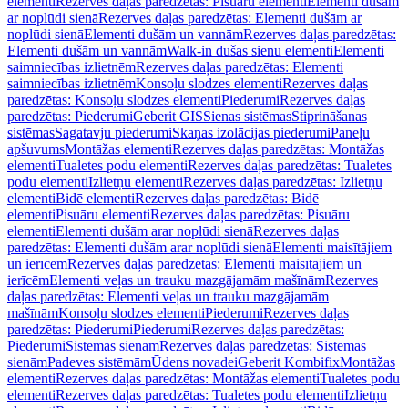
elementi
Rezerves daļas paredzētas: Pisuāru elementi
Elementi dušām
ar noplūdi sienā
Rezerves daļas paredzētas: Elementi dušām ar
noplūdi sienā
Elementi dušām un vannām
Rezerves daļas paredzētas:
Elementi dušām un vannām
Walk-in dušas sienu elementi
Elementi
saimniecības izlietnēm
Rezerves daļas paredzētas: Elementi
saimniecības izlietnēm
Konsoļu slodzes elementi
Rezerves daļas
paredzētas: Konsoļu slodzes elementi
Piederumi
Rezerves daļas
paredzētas: Piederumi
Geberit GIS
Sienas sistēmas
Stiprināšanas
sistēmas
Sagatavju piederumi
Skaņas izolācijas piederumi
Paneļu
apšuvums
Montāžas elementi
Rezerves daļas paredzētas: Montāžas
elementi
Tualetes podu elementi
Rezerves daļas paredzētas: Tualetes
podu elementi
Izlietņu elementi
Rezerves daļas paredzētas: Izlietņu
elementi
Bidē elementi
Rezerves daļas paredzētas: Bidē
elementi
Pisuāru elementi
Rezerves daļas paredzētas: Pisuāru
elementi
Elementi dušām arar noplūdi sienā
Rezerves daļas
paredzētas: Elementi dušām arar noplūdi sienā
Elementi maisītājiem
un ierīcēm
Rezerves daļas paredzētas: Elementi maisītājiem un
ierīcēm
Elementi veļas un trauku mazgājamām mašīnām
Rezerves
daļas paredzētas: Elementi veļas un trauku mazgājamām
mašīnām
Konsoļu slodzes elementi
Piederumi
Rezerves daļas
paredzētas: Piederumi
Piederumi
Rezerves daļas paredzētas:
Piederumi
Sistēmas sienām
Rezerves daļas paredzētas: Sistēmas
sienām
Padeves sistēmām
Ūdens novadei
Geberit Kombifix
Montāžas
elementi
Rezerves daļas paredzētas: Montāžas elementi
Tualetes podu
elementi
Rezerves daļas paredzētas: Tualetes podu elementi
Izlietņu