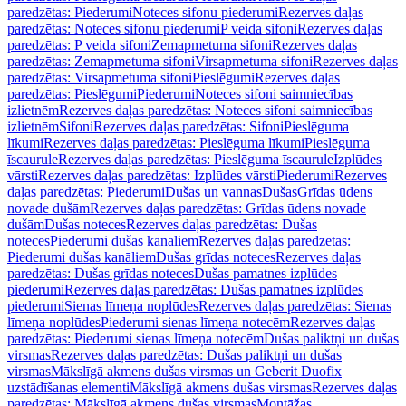
paredzētas: Piederumi
Noteces sifonu piederumi
Rezerves daļas
paredzētas: Noteces sifonu piederumi
P veida sifoni
Rezerves daļas
paredzētas: P veida sifoni
Zemapmetuma sifoni
Rezerves daļas
paredzētas: Zemapmetuma sifoni
Virsapmetuma sifoni
Rezerves daļas
paredzētas: Virsapmetuma sifoni
Pieslēgumi
Rezerves daļas
paredzētas: Pieslēgumi
Piederumi
Noteces sifoni saimniecības
izlietnēm
Rezerves daļas paredzētas: Noteces sifoni saimniecības
izlietnēm
Sifoni
Rezerves daļas paredzētas: Sifoni
Pieslēguma
līkumi
Rezerves daļas paredzētas: Pieslēguma līkumi
Pieslēguma
īscaurule
Rezerves daļas paredzētas: Pieslēguma īscaurule
Izplūdes
vārsti
Rezerves daļas paredzētas: Izplūdes vārsti
Piederumi
Rezerves
daļas paredzētas: Piederumi
Dušas un vannas
Dušas
Grīdas ūdens
novade dušām
Rezerves daļas paredzētas: Grīdas ūdens novade
dušām
Dušas noteces
Rezerves daļas paredzētas: Dušas
noteces
Piederumi dušas kanāliem
Rezerves daļas paredzētas:
Piederumi dušas kanāliem
Dušas grīdas noteces
Rezerves daļas
paredzētas: Dušas grīdas noteces
Dušas pamatnes izplūdes
piederumi
Rezerves daļas paredzētas: Dušas pamatnes izplūdes
piederumi
Sienas līmeņa noplūdes
Rezerves daļas paredzētas: Sienas
līmeņa noplūdes
Piederumi sienas līmeņa notecēm
Rezerves daļas
paredzētas: Piederumi sienas līmeņa notecēm
Dušas paliktņi un dušas
virsmas
Rezerves daļas paredzētas: Dušas paliktņi un dušas
virsmas
Mākslīgā akmens dušas virsmas un Geberit Duofix
uzstādīšanas elementi
Mākslīgā akmens dušas virsmas
Rezerves daļas
paredzētas: Mākslīgā akmens dušas virsmas
Montāžas