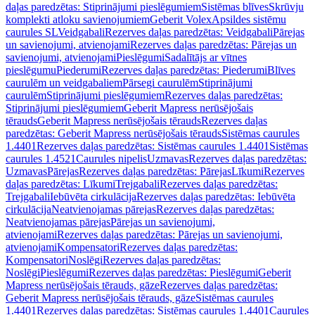
daļas paredzētas: Stiprinājumi pieslēgumiem
Sistēmas blīves
Skrūvju
komplekti atloku savienojumiem
Geberit Volex
Apsildes sistēmu
caurules SL
Veidgabali
Rezerves daļas paredzētas: Veidgabali
Pārejas
un savienojumi, atvienojami
Rezerves daļas paredzētas: Pārejas un
savienojumi, atvienojami
Pieslēgumi
Sadalītājs ar vītnes
pieslēgumu
Piederumi
Rezerves daļas paredzētas: Piederumi
Blīves
caurulēm un veidgabaliem
Pārsegi caurulēm
Stiprinājumi
caurulēm
Stiprinājumi pieslēgumiem
Rezerves daļas paredzētas:
Stiprinājumi pieslēgumiem
Geberit Mapress nerūsējošais
tērauds
Geberit Mapress nerūsējošais tērauds
Rezerves daļas
paredzētas: Geberit Mapress nerūsējošais tērauds
Sistēmas caurules
1.4401
Rezerves daļas paredzētas: Sistēmas caurules 1.4401
Sistēmas
caurules 1.4521
Caurules nipelis
Uzmavas
Rezerves daļas paredzētas:
Uzmavas
Pārejas
Rezerves daļas paredzētas: Pārejas
Līkumi
Rezerves
daļas paredzētas: Līkumi
Trejgabali
Rezerves daļas paredzētas:
Trejgabali
Iebūvēta cirkulācija
Rezerves daļas paredzētas: Iebūvēta
cirkulācija
Neatvienojamas pārejas
Rezerves daļas paredzētas:
Neatvienojamas pārejas
Pārejas un savienojumi,
atvienojami
Rezerves daļas paredzētas: Pārejas un savienojumi,
atvienojami
Kompensatori
Rezerves daļas paredzētas:
Kompensatori
Noslēgi
Rezerves daļas paredzētas:
Noslēgi
Pieslēgumi
Rezerves daļas paredzētas: Pieslēgumi
Geberit
Mapress nerūsējošais tērauds, gāze
Rezerves daļas paredzētas:
Geberit Mapress nerūsējošais tērauds, gāze
Sistēmas caurules
1.4401
Rezerves daļas paredzētas: Sistēmas caurules 1.4401
Caurules