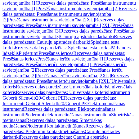
savienojamība [1]
Rezerves daļas paredzētas: Presēšanas instrumentu
savienojamība [1]
Presēšanas instrumentu savienojamība [2]
Rezerves
daļas paredzētas: Presēšanas instrumentu savienojamība
[2]
Presēšanas instrumentu savietojamība [2XL]
Rezerves daļas
paredzētas: Presēšanas instrumentu savietojamība [2XL]
Presēšanas
instrumentu savietojamība [3]
Rezerves daļas paredzētas: Presēšanas
instrumentu savietojamība [3]
Cauruļu apstrādes darbarīki
Rezerves
daļas paredzētas: Cauruļu apstrādes darbarīki
Spiediena testa
korķis
Rezerves daļas paredzētas: Spiediena testa korķis
Pārbaudes
līdzeklis
Piederumi
Presēšanas ierīces
Rezerves daļas paredzētas:
Presēšanas ierīces
Presēšanas ierīču savietojamība [1]
Rezerves daļas
paredzētas: Presēšanas ierīču savietojamība [1]
Presēšanas ierīču
savietojamība [2]
Rezerves daļas paredzētas: Presēšanas ierīču
savietojamība [2]
Presēšanas ierīču savietojamība [2XL]
Rezerves
daļas paredzētas: Presēšanas ierīču savietojamība [2XL]
Universālais
koferis
Rezerves daļas paredzētas: Universālais koferis
Universālais
koferis
Rezerves daļas paredzētas: Universālais koferis
Instrumenti
Geberit Silent-db20/Geberit PE
Rezerves daļas paredzētas:
Instrumenti Geberit Silent-db20/Geberit PE
Elektrometināšanas
instrumenti
Rezerves daļas paredzētas: Elektrometināšanas
instrumenti
Piederumi elektrometināšanas instrumentiem
Simetriskās
metināšanas
Rezerves daļas paredzētas: Simetriskās
metināšanas
Piederumi kontaktmetināšanas
Rezerves daļas
paredzētas: Piederumi kontaktmetināšanas
Cauruļu apstrādes
darbarīki
Rezerves daļas paredzētas: Cauruļu apstrādes