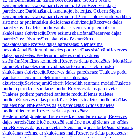
zemapmetuma skalojamām tvertnēm, 12 cm
Rezerves daļas
paredzētas: Darbināšanai, izmantojot baterijas, Geberit Sigma
zemapmetuma skalojamām tvertnēm, 12 cm
Tualetes podu vadības
sistēmas ar pneimatisku skalošanas aktivizāciju
Rezerves daļas
paredzētas: Tualetes podu vadības sistēmas ar pneimatisku
skalošanas aktivizāciju
Divu režīmu skalošanai
Rezerves daļas
paredzētas: Divu režīmu skalošanai
Vienrežīma
noskalošanai
Rezerves daļas paredzētas: Vienrežīma
noskalošanai
Piederumi tualetes podu vadības sistēmām
Rezerves
daļas paredzētas: Piederumi tualetes podu vadības
sistēmām
Montāžas komplekti
Rezerves daļas paredzētas: Montāžas
komplekti
Tualetes podu vadības sistēmām ar elektronisku
skalošanas aktivizāciju
Rezerves daļas paredzētas: Tualetes podu
vadības sistēmām ar elektronisku skalošanas
aktivizāciju
Savienojumi
Geberit Monolith sanitārie moduļi
Tualetes
podiem paredzēti sanitārie moduļi
Rezerves daļas paredzētas:
Tualetes podiem paredzēti sanitārie moduļi
Sienas tualetes
podiem
Rezerves daļas paredzētas: Sienas tualetes podiem
Grīdas
tualetes podiem
Rezerves daļas paredzētas: Grīdas tualetes
podiem
Piederumi
Rezerves daļas paredzētas:
Piederumi
Palīgmateriāli
Bidē paredzēti sanitārie moduļi
Rezerves
daļas paredzētas: Bidē paredzēti sanitārie moduļi
Sienas un grīdas
bidē
Rezerves daļas paredzētas: Sienas un grīdas bidē
Pisuārs
Pisuāri,
skalošanas režīms, ar skalošanas malu
Rezerves daļas paredzētas: