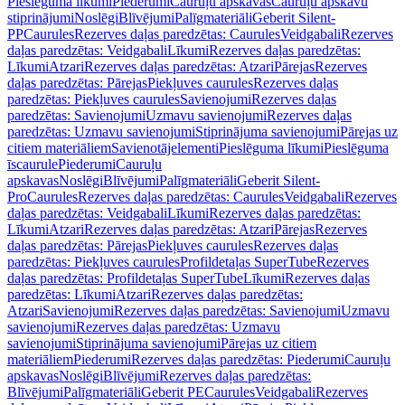
Pieslēguma līkumi
Piederumi
Cauruļu apskavas
Cauruļu apskavu
stiprinājumi
Noslēgi
Blīvējumi
Palīgmateriāli
Geberit Silent-
PP
Caurules
Rezerves daļas paredzētas: Caurules
Veidgabali
Rezerves
daļas paredzētas: Veidgabali
Līkumi
Rezerves daļas paredzētas:
Līkumi
Atzari
Rezerves daļas paredzētas: Atzari
Pārejas
Rezerves
daļas paredzētas: Pārejas
Piekļuves caurules
Rezerves daļas
paredzētas: Piekļuves caurules
Savienojumi
Rezerves daļas
paredzētas: Savienojumi
Uzmavu savienojumi
Rezerves daļas
paredzētas: Uzmavu savienojumi
Stiprinājuma savienojumi
Pārejas uz
citiem materiāliem
Savienotājelementi
Pieslēguma līkumi
Pieslēguma
īscaurule
Piederumi
Cauruļu
apskavas
Noslēgi
Blīvējumi
Palīgmateriāli
Geberit Silent-
Pro
Caurules
Rezerves daļas paredzētas: Caurules
Veidgabali
Rezerves
daļas paredzētas: Veidgabali
Līkumi
Rezerves daļas paredzētas:
Līkumi
Atzari
Rezerves daļas paredzētas: Atzari
Pārejas
Rezerves
daļas paredzētas: Pārejas
Piekļuves caurules
Rezerves daļas
paredzētas: Piekļuves caurules
Profildetaļas SuperTube
Rezerves
daļas paredzētas: Profildetaļas SuperTube
Līkumi
Rezerves daļas
paredzētas: Līkumi
Atzari
Rezerves daļas paredzētas:
Atzari
Savienojumi
Rezerves daļas paredzētas: Savienojumi
Uzmavu
savienojumi
Rezerves daļas paredzētas: Uzmavu
savienojumi
Stiprinājuma savienojumi
Pārejas uz citiem
materiāliem
Piederumi
Rezerves daļas paredzētas: Piederumi
Cauruļu
apskavas
Noslēgi
Blīvējumi
Rezerves daļas paredzētas:
Blīvējumi
Palīgmateriāli
Geberit PE
Caurules
Veidgabali
Rezerves