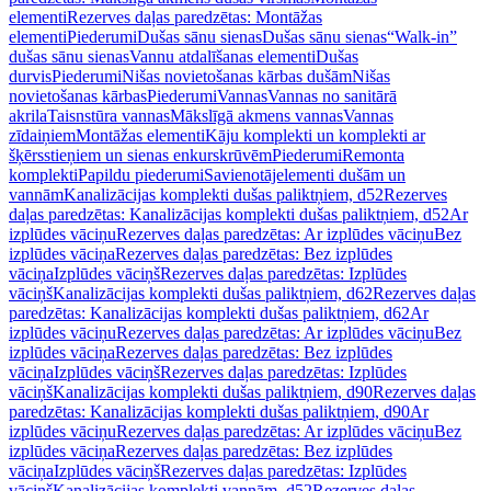
elementi
Rezerves daļas paredzētas: Montāžas
elementi
Piederumi
Dušas sānu sienas
Dušas sānu sienas
“Walk-in”
dušas sānu sienas
Vannu atdalīšanas elementi
Dušas
durvis
Piederumi
Nišas novietošanas kārbas dušām
Nišas
novietošanas kārbas
Piederumi
Vannas
Vannas no sanitārā
akrila
Taisnstūra vannas
Mākslīgā akmens vannas
Vannas
zīdaiņiem
Montāžas elementi
Kāju komplekti un komplekti ar
šķērsstieņiem un sienas enkurskrūvēm
Piederumi
Remonta
komplekti
Papildu piederumi
Savienotājelementi dušām un
vannām
Kanalizācijas komplekti dušas paliktņiem, d52
Rezerves
daļas paredzētas: Kanalizācijas komplekti dušas paliktņiem, d52
Ar
izplūdes vāciņu
Rezerves daļas paredzētas: Ar izplūdes vāciņu
Bez
izplūdes vāciņa
Rezerves daļas paredzētas: Bez izplūdes
vāciņa
Izplūdes vāciņš
Rezerves daļas paredzētas: Izplūdes
vāciņš
Kanalizācijas komplekti dušas paliktņiem, d62
Rezerves daļas
paredzētas: Kanalizācijas komplekti dušas paliktņiem, d62
Ar
izplūdes vāciņu
Rezerves daļas paredzētas: Ar izplūdes vāciņu
Bez
izplūdes vāciņa
Rezerves daļas paredzētas: Bez izplūdes
vāciņa
Izplūdes vāciņš
Rezerves daļas paredzētas: Izplūdes
vāciņš
Kanalizācijas komplekti dušas paliktņiem, d90
Rezerves daļas
paredzētas: Kanalizācijas komplekti dušas paliktņiem, d90
Ar
izplūdes vāciņu
Rezerves daļas paredzētas: Ar izplūdes vāciņu
Bez
izplūdes vāciņa
Rezerves daļas paredzētas: Bez izplūdes
vāciņa
Izplūdes vāciņš
Rezerves daļas paredzētas: Izplūdes
vāciņš
Kanalizācijas komplekti vannām, d52
Rezerves daļas