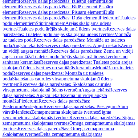
elementi
Rezerves daļas paredzētas: Izlietņu elementi
Bidē
elementi
Rezerves daļas paredzētas: Bidē elementi
Pisuāru
elementi
Rezerves daļas paredzētas: Pisuāru elementi
Dušu
elementi
Rezerves daļas paredzētas: Dušu elementi
Piederumi
Tualetes
podu elementiem
Stiprinājumiem
Ārējās skalojamā ūdens
tvertnes
Tualetes podu ārējās skalojamā ūdens tvertnes
Rezerves daļas
paredzētas: Tualetes podu ārējās skalojamā ūdens tvertnes
Montāža
uz tualetes poda
Rezerves daļas paredzētas: Montāža uz tualetes
poda
Augstu iekārts
Rezerves daļas paredzētas: Augstu iekārts
Zema
un vidēji augsta montāža
Rezerves daļas paredzētas: Zema un vidēji
augsta montāža
Tualetes podu ārējās skalojamā ūdens tvertnes no
sanitārās keramikas
Rezerves daļas paredzētas: Tualetes podu ārējās
skalojamā ūdens tvertnes no sanitārās keramikas
Montāža uz tualetes
poda
Rezerves daļas paredzētas: Montāža uz tualetes
poda
Skalošanas caurules virsapmetuma skalojamā ūdens
tvertnēm
Rezerves daļas paredzētas: Skalošanas caurules
virsapmetuma skalojamā ūdens tvertnēm
Augstu iekārts
Rezerves
daļas paredzētas: Augstu iekārts
Zema un vidēji augsta
montāža
Piederumi
Rezerves daļas paredzētas:
Piederumi
Pieslēgumi
Rezerves daļas paredzētas: Pieslēgumi
Stūra
vārsti
Manšetes
Zemapmetuma skalojamās tvertnes
Sigma
zemapmetuma skalojamās tvertnes
Rezerves daļas paredzētas: Sigma
zemapmetuma skalojamās tvertnes
Omega zemapmetuma skalojamās
tvertnes
Rezerves daļas paredzētas: Omega zemapmetuma
skalojamās tvertnes
Delta zemapmetuma skalojamās