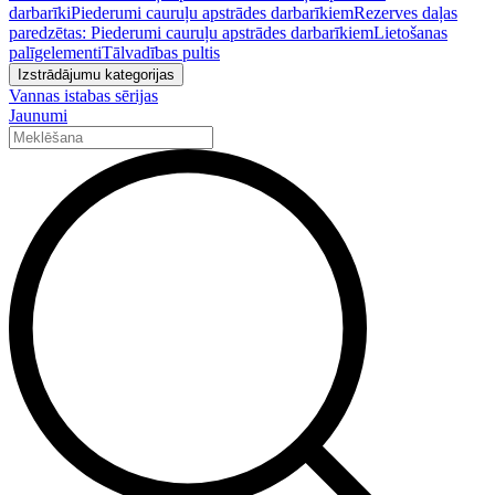
darbarīki
Piederumi cauruļu apstrādes darbarīkiem
Rezerves daļas
paredzētas: Piederumi cauruļu apstrādes darbarīkiem
Lietošanas
palīgelementi
Tālvadības pultis
Izstrādājumu kategorijas
Vannas istabas sērijas
Jaunumi