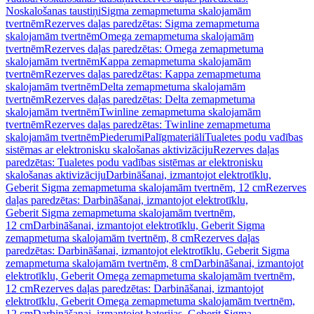
Noskalošanas taustiņi
Sigma zemapmetuma skalojamām
tvertnēm
Rezerves daļas paredzētas: Sigma zemapmetuma
skalojamām tvertnēm
Omega zemapmetuma skalojamām
tvertnēm
Rezerves daļas paredzētas: Omega zemapmetuma
skalojamām tvertnēm
Kappa zemapmetuma skalojamām
tvertnēm
Rezerves daļas paredzētas: Kappa zemapmetuma
skalojamām tvertnēm
Delta zemapmetuma skalojamām
tvertnēm
Rezerves daļas paredzētas: Delta zemapmetuma
skalojamām tvertnēm
Twinline zemapmetuma skalojamām
tvertnēm
Rezerves daļas paredzētas: Twinline zemapmetuma
skalojamām tvertnēm
Piederumi
Palīgmateriāli
Tualetes podu vadības
sistēmas ar elektronisku skalošanas aktivizāciju
Rezerves daļas
paredzētas: Tualetes podu vadības sistēmas ar elektronisku
skalošanas aktivizāciju
Darbināšanai, izmantojot elektrotīklu,
Geberit Sigma zemapmetuma skalojamām tvertnēm, 12 cm
Rezerves
daļas paredzētas: Darbināšanai, izmantojot elektrotīklu,
Geberit Sigma zemapmetuma skalojamām tvertnēm,
12 cm
Darbināšanai, izmantojot elektrotīklu, Geberit Sigma
zemapmetuma skalojamām tvertnēm, 8 cm
Rezerves daļas
paredzētas: Darbināšanai, izmantojot elektrotīklu, Geberit Sigma
zemapmetuma skalojamām tvertnēm, 8 cm
Darbināšanai, izmantojot
elektrotīklu, Geberit Omega zemapmetuma skalojamām tvertnēm,
12 cm
Rezerves daļas paredzētas: Darbināšanai, izmantojot
elektrotīklu, Geberit Omega zemapmetuma skalojamām tvertnēm,
12 cm
Darbināšanai, izmantojot baterijas, Geberit Sigma