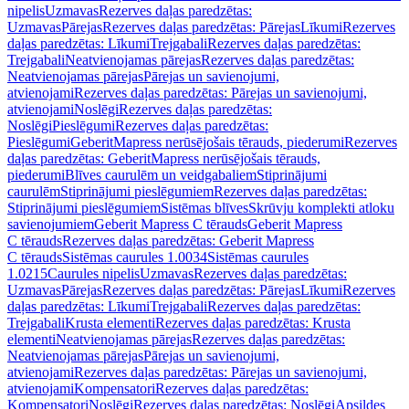
nipelis
Uzmavas
Rezerves daļas paredzētas:
Uzmavas
Pārejas
Rezerves daļas paredzētas: Pārejas
Līkumi
Rezerves
daļas paredzētas: Līkumi
Trejgabali
Rezerves daļas paredzētas:
Trejgabali
Neatvienojamas pārejas
Rezerves daļas paredzētas:
Neatvienojamas pārejas
Pārejas un savienojumi,
atvienojami
Rezerves daļas paredzētas: Pārejas un savienojumi,
atvienojami
Noslēgi
Rezerves daļas paredzētas:
Noslēgi
Pieslēgumi
Rezerves daļas paredzētas:
Pieslēgumi
GeberitMapress nerūsējošais tērauds, piederumi
Rezerves
daļas paredzētas: GeberitMapress nerūsējošais tērauds,
piederumi
Blīves caurulēm un veidgabaliem
Stiprinājumi
caurulēm
Stiprinājumi pieslēgumiem
Rezerves daļas paredzētas:
Stiprinājumi pieslēgumiem
Sistēmas blīves
Skrūvju komplekti atloku
savienojumiem
Geberit Mapress C tērauds
Geberit Mapress
C tērauds
Rezerves daļas paredzētas: Geberit Mapress
C tērauds
Sistēmas caurules 1.0034
Sistēmas caurules
1.0215
Caurules nipelis
Uzmavas
Rezerves daļas paredzētas:
Uzmavas
Pārejas
Rezerves daļas paredzētas: Pārejas
Līkumi
Rezerves
daļas paredzētas: Līkumi
Trejgabali
Rezerves daļas paredzētas:
Trejgabali
Krusta elementi
Rezerves daļas paredzētas: Krusta
elementi
Neatvienojamas pārejas
Rezerves daļas paredzētas:
Neatvienojamas pārejas
Pārejas un savienojumi,
atvienojami
Rezerves daļas paredzētas: Pārejas un savienojumi,
atvienojami
Kompensatori
Rezerves daļas paredzētas:
Kompensatori
Noslēgi
Rezerves daļas paredzētas: Noslēgi
Apsildes