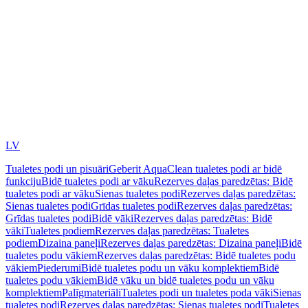
LV
Tualetes podi un pisuāri
Geberit AquaClean tualetes podi ar bidē
funkciju
Bidē tualetes podi ar vāku
Rezerves daļas paredzētas: Bidē
tualetes podi ar vāku
Sienas tualetes podi
Rezerves daļas paredzētas:
Sienas tualetes podi
Grīdas tualetes podi
Rezerves daļas paredzētas:
Grīdas tualetes podi
Bidē vāki
Rezerves daļas paredzētas: Bidē
vāki
Tualetes podiem
Rezerves daļas paredzētas: Tualetes
podiem
Dizaina paneļi
Rezerves daļas paredzētas: Dizaina paneļi
Bidē
tualetes podu vākiem
Rezerves daļas paredzētas: Bidē tualetes podu
vākiem
Piederumi
Bidē tualetes podu un vāku komplektiem
Bidē
tualetes podu vākiem
Bidē vāku un bidē tualetes podu un vāku
komplektiem
Palīgmateriāli
Tualetes podi un tualetes poda vāki
Sienas
tualetes podi
Rezerves daļas paredzētas: Sienas tualetes podi
Tualetes