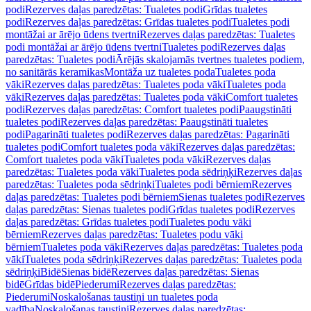
podi
Rezerves daļas paredzētas: Tualetes podi
Grīdas tualetes
podi
Rezerves daļas paredzētas: Grīdas tualetes podi
Tualetes podi
montāžai ar ārējo ūdens tvertni
Rezerves daļas paredzētas: Tualetes
podi montāžai ar ārējo ūdens tvertni
Tualetes podi
Rezerves daļas
paredzētas: Tualetes podi
Ārējās skalojamās tvertnes tualetes podiem,
no sanitārās keramikas
Montāža uz tualetes poda
Tualetes poda
vāki
Rezerves daļas paredzētas: Tualetes poda vāki
Tualetes poda
vāki
Rezerves daļas paredzētas: Tualetes poda vāki
Comfort tualetes
podi
Rezerves daļas paredzētas: Comfort tualetes podi
Paaugstināti
tualetes podi
Rezerves daļas paredzētas: Paaugstināti tualetes
podi
Pagarināti tualetes podi
Rezerves daļas paredzētas: Pagarināti
tualetes podi
Comfort tualetes poda vāki
Rezerves daļas paredzētas:
Comfort tualetes poda vāki
Tualetes poda vāki
Rezerves daļas
paredzētas: Tualetes poda vāki
Tualetes poda sēdriņķi
Rezerves daļas
paredzētas: Tualetes poda sēdriņķi
Tualetes podi bērniem
Rezerves
daļas paredzētas: Tualetes podi bērniem
Sienas tualetes podi
Rezerves
daļas paredzētas: Sienas tualetes podi
Grīdas tualetes podi
Rezerves
daļas paredzētas: Grīdas tualetes podi
Tualetes podu vāki
bērniem
Rezerves daļas paredzētas: Tualetes podu vāki
bērniem
Tualetes poda vāki
Rezerves daļas paredzētas: Tualetes poda
vāki
Tualetes poda sēdriņķi
Rezerves daļas paredzētas: Tualetes poda
sēdriņķi
Bidē
Sienas bidē
Rezerves daļas paredzētas: Sienas
bidē
Grīdas bidē
Piederumi
Rezerves daļas paredzētas:
Piederumi
Noskalošanas taustiņi un tualetes poda
vadība
Noskalošanas taustiņi
Rezerves daļas paredzētas: