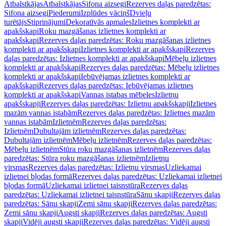
Atbalstkājas
Atbalstkājas
Sifona aizsegi
Rezerves daļas paredzētas:
Sifona aizsegi
Piederumi
Izplūdes vāciņš
Dvieļu
turētājs
Stiprinājumi
Dekoratīvās apmales
Izlietnes komplekti ar
apakšskapi
Roku mazgāšanas izlietnes komplekti ar
apakšskapi
Rezerves daļas paredzētas: Roku mazgāšanas izlietnes
komplekti ar apakšskapi
Izlietnes komplekti ar apakšskapi
Rezerves
daļas paredzētas: Izlietnes komplekti ar apakšskapi
Mēbeļu izlietnes
komplekti ar apakšskapi
Rezerves daļas paredzētas: Mēbeļu izlietnes
komplekti ar apakšskapi
Iebūvējamas izlietnes komplekti ar
apakšskapi
Rezerves daļas paredzētas: Iebūvējamas izlietnes
komplekti ar apakšskapi
Vannas istabas mēbeles
Izlietņu
apakšskapji
Rezerves daļas paredzētas: Izlietņu apakšskapji
Izlietnes
mazām vannas istabām
Rezerves daļas paredzētas: Izlietnes mazām
vannas istabām
Izlietnēm
Rezerves daļas paredzētas:
Izlietnēm
Dubultajām izlietnēm
Rezerves daļas paredzētas:
Dubultajām izlietnēm
Mēbeļu izlietnēm
Rezerves daļas paredzētas:
Mēbeļu izlietnēm
Stūra roku mazgāšanas izlietnēm
Rezerves daļas
paredzētas: Stūra roku mazgāšanas izlietnēm
Izlietņu
virsmas
Rezerves daļas paredzētas: Izlietņu virsmas
Uzliekamai
izlietnei bļodas formā
Rezerves daļas paredzētas: Uzliekamai izlietnei
bļodas formā
Uzliekamai izlietnei taisnstūra
Rezerves daļas
paredzētas: Uzliekamai izlietnei taisnstūra
Sānu skapji
Rezerves daļas
paredzētas: Sānu skapji
Zemi sānu skapji
Rezerves daļas paredzētas:
Zemi sānu skapji
Augsti skapji
Rezerves daļas paredzētas: Augsti
skapji
Vidēji augsti skapji
Rezerves daļas paredzētas: Vidēji augsti