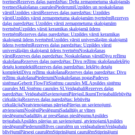
tvertnes
Rezerves daļas paredzētas: Delta zemapmetuma skalojamās
tvertnes
Skalošanas caurules
Piederumi
Uzpildes un noskalošanas
vārsti
Uzpildes vārsti
Rezerves daļas paredzētas: Uzpildes
vārsti
Uzpildes vārsti zemapmetuma skalojamām tvertnēm
Rezerves
daļas paredzētas: Uzpildes vārsti zemapmetuma skalojamām
tvertnēm
Uzpildes vārsti keramikas skalojamā ūdens
tvertnēm
Rezerves daļas paredzētas: Uzpildes vārsti keramikas
skalojamā ūdens tvertnēm
Uzpildes vārsti universālajām skalojamā
ūdens tvertnēm
Rezerves daļas paredzētas: Uzpildes vārsti
universālajām skalojamā ūdens tvertnēm
Noskalošanas
vārsti
Rezerves daļas paredzētas: Noskalošanas vārsti
Divu režīmu
skalošana
Rezerves daļas paredzētas: Divu režīmu skalošana
Iekšējo
detaļu komplekti
Rezerves daļas paredzētas: Iekšējo detaļu
komplekti
Divu režīmu skalošana
Rezerves daļas paredzētas: Divu
režīmu skalošana
Piederumi
Noskalošanas pogas
Padeves
sistēmas
Geberit FlowFit
Sistēmu caurules ML
Apsildes sistēmu
caurules ML
Sistēmu caurules SL
Veidgabali
Rezerves daļas
paredzētas: Veidgabali
Savienojumi
Pārejas
Līkumi
Trejgabali
Iebūvēta
cirkulācija
Rezerves daļas paredzētas: Iebūvēta
cirkulācija
Neatvienojamas pārejas
Pārejas un savienojumi,
atvienojami
Noslēgi
Pieslēgumi
Sadalītājs ar vītnes
pieslēgumu
Sadalītājs ar presēšanas pieslēgumu
Apsildes
trejgabals
Apsildes pārejas un savienojumi, atvienojami
Apsildes
pieslēgumi
Piederumi
Blīves caurulēm un veidgabaliem
Veidgabalu
blīvējumi
Pārsegi caurulēm
Stiprinājumi caurulēm
Stiprinājumi