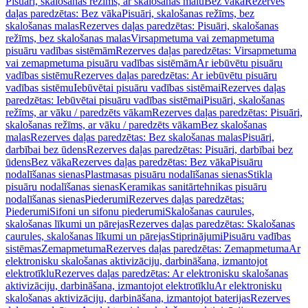
Pisuāri, skalošanas režīms, ar skalošanas malu
Bez vāka
Rezerves
daļas paredzētas: Bez vāka
Pisuāri, skalošanas režīms, bez
skalošanas malas
Rezerves daļas paredzētas: Pisuāri, skalošanas
režīms, bez skalošanas malas
Virsapmetuma vai zemapmetuma
pisuāru vadības sistēmām
Rezerves daļas paredzētas: Virsapmetuma
vai zemapmetuma pisuāru vadības sistēmām
Ar iebūvētu pisuāru
vadības sistēmu
Rezerves daļas paredzētas: Ar iebūvētu pisuāru
vadības sistēmu
Iebūvētai pisuāru vadības sistēmai
Rezerves daļas
paredzētas: Iebūvētai pisuāru vadības sistēmai
Pisuāri, skalošanas
režīms, ar vāku / paredzēts vākam
Rezerves daļas paredzētas: Pisuāri,
skalošanas režīms, ar vāku / paredzēts vākam
Bez skalošanas
malas
Rezerves daļas paredzētas: Bez skalošanas malas
Pisuāri,
darbībai bez ūdens
Rezerves daļas paredzētas: Pisuāri, darbībai bez
ūdens
Bez vāka
Rezerves daļas paredzētas: Bez vāka
Pisuāru
nodalīšanas sienas
Plastmasas pisuāru nodalīšanas sienas
Stikla
pisuāru nodalīšanas sienas
Keramikas sanitārtehnikas pisuāru
nodalīšanas sienas
Piederumi
Rezerves daļas paredzētas:
Piederumi
Sifoni un sifonu piederumi
Skalošanas caurules,
skalošanas līkumi un pārejas
Rezerves daļas paredzētas: Skalošanas
caurules, skalošanas līkumi un pārejas
Stiprinājumi
Pisuāru vadības
sistēmas
Zemapmetuma
Rezerves daļas paredzētas: Zemapmetuma
Ar
elektronisku skalošanas aktivizāciju, darbināšana, izmantojot
elektrotīklu
Rezerves daļas paredzētas: Ar elektronisku skalošanas
aktivizāciju, darbināšana, izmantojot elektrotīklu
Ar elektronisku
skalošanas aktivizāciju, darbināšana, izmantojot baterijas
Rezerves