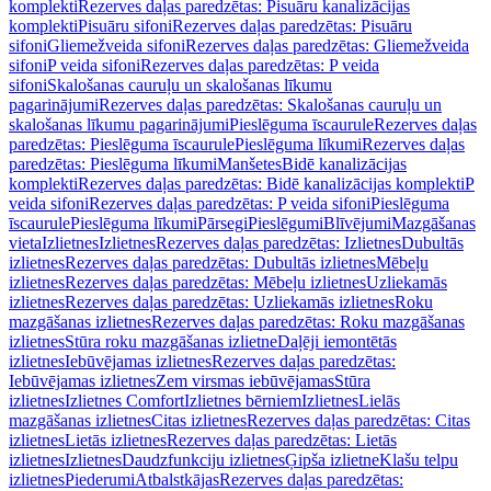
komplekti
Rezerves daļas paredzētas: Pisuāru kanalizācijas
komplekti
Pisuāru sifoni
Rezerves daļas paredzētas: Pisuāru
sifoni
Gliemežveida sifoni
Rezerves daļas paredzētas: Gliemežveida
sifoni
P veida sifoni
Rezerves daļas paredzētas: P veida
sifoni
Skalošanas cauruļu un skalošanas līkumu
pagarinājumi
Rezerves daļas paredzētas: Skalošanas cauruļu un
skalošanas līkumu pagarinājumi
Pieslēguma īscaurule
Rezerves daļas
paredzētas: Pieslēguma īscaurule
Pieslēguma līkumi
Rezerves daļas
paredzētas: Pieslēguma līkumi
Manšetes
Bidē kanalizācijas
komplekti
Rezerves daļas paredzētas: Bidē kanalizācijas komplekti
P
veida sifoni
Rezerves daļas paredzētas: P veida sifoni
Pieslēguma
īscaurule
Pieslēguma līkumi
Pārsegi
Pieslēgumi
Blīvējumi
Mazgāšanas
vieta
Izlietnes
Izlietnes
Rezerves daļas paredzētas: Izlietnes
Dubultās
izlietnes
Rezerves daļas paredzētas: Dubultās izlietnes
Mēbeļu
izlietnes
Rezerves daļas paredzētas: Mēbeļu izlietnes
Uzliekamās
izlietnes
Rezerves daļas paredzētas: Uzliekamās izlietnes
Roku
mazgāšanas izlietnes
Rezerves daļas paredzētas: Roku mazgāšanas
izlietnes
Stūra roku mazgāšanas izlietne
Daļēji iemontētās
izlietnes
Iebūvējamas izlietnes
Rezerves daļas paredzētas:
Iebūvējamas izlietnes
Zem virsmas iebūvējamas
Stūra
izlietnes
Izlietnes Comfort
Izlietnes bērniem
Izlietnes
Lielās
mazgāšanas izlietnes
Citas izlietnes
Rezerves daļas paredzētas: Citas
izlietnes
Lietās izlietnes
Rezerves daļas paredzētas: Lietās
izlietnes
Izlietnes
Daudzfunkciju izlietnes
Ģipša izlietne
Klašu telpu
izlietnes
Piederumi
Atbalstkājas
Rezerves daļas paredzētas: