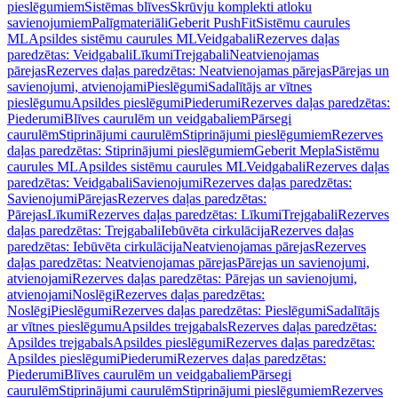
pieslēgumiem
Sistēmas blīves
Skrūvju komplekti atloku
savienojumiem
Palīgmateriāli
Geberit PushFit
Sistēmu caurules
ML
Apsildes sistēmu caurules ML
Veidgabali
Rezerves daļas
paredzētas: Veidgabali
Līkumi
Trejgabali
Neatvienojamas
pārejas
Rezerves daļas paredzētas: Neatvienojamas pārejas
Pārejas un
savienojumi, atvienojami
Pieslēgumi
Sadalītājs ar vītnes
pieslēgumu
Apsildes pieslēgumi
Piederumi
Rezerves daļas paredzētas:
Piederumi
Blīves caurulēm un veidgabaliem
Pārsegi
caurulēm
Stiprinājumi caurulēm
Stiprinājumi pieslēgumiem
Rezerves
daļas paredzētas: Stiprinājumi pieslēgumiem
Geberit Mepla
Sistēmu
caurules ML
Apsildes sistēmu caurules ML
Veidgabali
Rezerves daļas
paredzētas: Veidgabali
Savienojumi
Rezerves daļas paredzētas:
Savienojumi
Pārejas
Rezerves daļas paredzētas:
Pārejas
Līkumi
Rezerves daļas paredzētas: Līkumi
Trejgabali
Rezerves
daļas paredzētas: Trejgabali
Iebūvēta cirkulācija
Rezerves daļas
paredzētas: Iebūvēta cirkulācija
Neatvienojamas pārejas
Rezerves
daļas paredzētas: Neatvienojamas pārejas
Pārejas un savienojumi,
atvienojami
Rezerves daļas paredzētas: Pārejas un savienojumi,
atvienojami
Noslēgi
Rezerves daļas paredzētas:
Noslēgi
Pieslēgumi
Rezerves daļas paredzētas: Pieslēgumi
Sadalītājs
ar vītnes pieslēgumu
Apsildes trejgabals
Rezerves daļas paredzētas:
Apsildes trejgabals
Apsildes pieslēgumi
Rezerves daļas paredzētas:
Apsildes pieslēgumi
Piederumi
Rezerves daļas paredzētas:
Piederumi
Blīves caurulēm un veidgabaliem
Pārsegi
caurulēm
Stiprinājumi caurulēm
Stiprinājumi pieslēgumiem
Rezerves