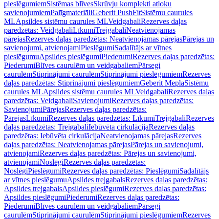
pieslēgumiem
Sistēmas blīves
Skrūvju komplekti atloku
savienojumiem
Palīgmateriāli
Geberit PushFit
Sistēmu caurules
ML
Apsildes sistēmu caurules ML
Veidgabali
Rezerves daļas
paredzētas: Veidgabali
Līkumi
Trejgabali
Neatvienojamas
pārejas
Rezerves daļas paredzētas: Neatvienojamas pārejas
Pārejas un
savienojumi, atvienojami
Pieslēgumi
Sadalītājs ar vītnes
pieslēgumu
Apsildes pieslēgumi
Piederumi
Rezerves daļas paredzētas:
Piederumi
Blīves caurulēm un veidgabaliem
Pārsegi
caurulēm
Stiprinājumi caurulēm
Stiprinājumi pieslēgumiem
Rezerves
daļas paredzētas: Stiprinājumi pieslēgumiem
Geberit Mepla
Sistēmu
caurules ML
Apsildes sistēmu caurules ML
Veidgabali
Rezerves daļas
paredzētas: Veidgabali
Savienojumi
Rezerves daļas paredzētas:
Savienojumi
Pārejas
Rezerves daļas paredzētas:
Pārejas
Līkumi
Rezerves daļas paredzētas: Līkumi
Trejgabali
Rezerves
daļas paredzētas: Trejgabali
Iebūvēta cirkulācija
Rezerves daļas
paredzētas: Iebūvēta cirkulācija
Neatvienojamas pārejas
Rezerves
daļas paredzētas: Neatvienojamas pārejas
Pārejas un savienojumi,
atvienojami
Rezerves daļas paredzētas: Pārejas un savienojumi,
atvienojami
Noslēgi
Rezerves daļas paredzētas:
Noslēgi
Pieslēgumi
Rezerves daļas paredzētas: Pieslēgumi
Sadalītājs
ar vītnes pieslēgumu
Apsildes trejgabals
Rezerves daļas paredzētas:
Apsildes trejgabals
Apsildes pieslēgumi
Rezerves daļas paredzētas:
Apsildes pieslēgumi
Piederumi
Rezerves daļas paredzētas:
Piederumi
Blīves caurulēm un veidgabaliem
Pārsegi
caurulēm
Stiprinājumi caurulēm
Stiprinājumi pieslēgumiem
Rezerves