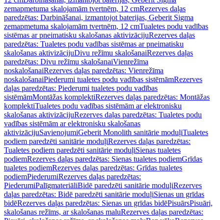
zemapmetuma skalojamām tvertnēm, 12 cm
Rezerves daļas
paredzētas: Darbināšanai, izmantojot baterijas, Geberit Sigma
zemapmetuma skalojamām tvertnēm, 12 cm
Tualetes podu vadības
sistēmas ar pneimatisku skalošanas aktivizāciju
Rezerves daļas
paredzētas: Tualetes podu vadības sistēmas ar pneimatisku
skalošanas aktivizāciju
Divu režīmu skalošanai
Rezerves daļas
paredzētas: Divu režīmu skalošanai
Vienrežīma
noskalošanai
Rezerves daļas paredzētas: Vienrežīma
noskalošanai
Piederumi tualetes podu vadības sistēmām
Rezerves
daļas paredzētas: Piederumi tualetes podu vadības
sistēmām
Montāžas komplekti
Rezerves daļas paredzētas: Montāžas
komplekti
Tualetes podu vadības sistēmām ar elektronisku
skalošanas aktivizāciju
Rezerves daļas paredzētas: Tualetes podu
vadības sistēmām ar elektronisku skalošanas
aktivizāciju
Savienojumi
Geberit Monolith sanitārie moduļi
Tualetes
podiem paredzēti sanitārie moduļi
Rezerves daļas paredzētas:
Tualetes podiem paredzēti sanitārie moduļi
Sienas tualetes
podiem
Rezerves daļas paredzētas: Sienas tualetes podiem
Grīdas
tualetes podiem
Rezerves daļas paredzētas: Grīdas tualetes
podiem
Piederumi
Rezerves daļas paredzētas:
Piederumi
Palīgmateriāli
Bidē paredzēti sanitārie moduļi
Rezerves
daļas paredzētas: Bidē paredzēti sanitārie moduļi
Sienas un grīdas
bidē
Rezerves daļas paredzētas: Sienas un grīdas bidē
Pisuārs
Pisuāri,
skalošanas režīms, ar skalošanas malu
Rezerves daļas paredzētas: