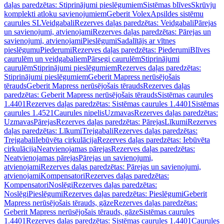
daļas paredzētas: Stiprinājumi pieslēgumiem
Sistēmas blīves
Skrūvju
komplekti atloku savienojumiem
Geberit Volex
Apsildes sistēmu
caurules SL
Veidgabali
Rezerves daļas paredzētas: Veidgabali
Pārejas
un savienojumi, atvienojami
Rezerves daļas paredzētas: Pārejas un
savienojumi, atvienojami
Pieslēgumi
Sadalītājs ar vītnes
pieslēgumu
Piederumi
Rezerves daļas paredzētas: Piederumi
Blīves
caurulēm un veidgabaliem
Pārsegi caurulēm
Stiprinājumi
caurulēm
Stiprinājumi pieslēgumiem
Rezerves daļas paredzētas:
Stiprinājumi pieslēgumiem
Geberit Mapress nerūsējošais
tērauds
Geberit Mapress nerūsējošais tērauds
Rezerves daļas
paredzētas: Geberit Mapress nerūsējošais tērauds
Sistēmas caurules
1.4401
Rezerves daļas paredzētas: Sistēmas caurules 1.4401
Sistēmas
caurules 1.4521
Caurules nipelis
Uzmavas
Rezerves daļas paredzētas:
Uzmavas
Pārejas
Rezerves daļas paredzētas: Pārejas
Līkumi
Rezerves
daļas paredzētas: Līkumi
Trejgabali
Rezerves daļas paredzētas:
Trejgabali
Iebūvēta cirkulācija
Rezerves daļas paredzētas: Iebūvēta
cirkulācija
Neatvienojamas pārejas
Rezerves daļas paredzētas:
Neatvienojamas pārejas
Pārejas un savienojumi,
atvienojami
Rezerves daļas paredzētas: Pārejas un savienojumi,
atvienojami
Kompensatori
Rezerves daļas paredzētas:
Kompensatori
Noslēgi
Rezerves daļas paredzētas:
Noslēgi
Pieslēgumi
Rezerves daļas paredzētas: Pieslēgumi
Geberit
Mapress nerūsējošais tērauds, gāze
Rezerves daļas paredzētas:
Geberit Mapress nerūsējošais tērauds, gāze
Sistēmas caurules
1.4401
Rezerves daļas paredzētas: Sistēmas caurules 1.4401
Caurules