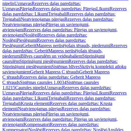
nipelis
Uzmavas
Rezerves daļas paredzētas:
Uzmavas
Pārejas
Rezerves daļas paredzētas: Pārejas
Līkumi
Rezerves
daļas paredzētas: Līkumi
Trejgabali
Rezerves daļas paredzētas:
Trejgabali
Neatvienojamas pārejas
Rezerves daļas paredzētas:
Neatvienojamas pārejas
Pārejas un savienojumi,
atvienojami
Rezerves daļas paredzētas: Pārejas un savienojumi,
atvienojami
Noslēgi
Rezerves daļas paredzētas:
Noslēgi
Pieslēgumi
Rezerves daļas paredzētas:
Pieslēgumi
GeberitMapress nerūsējošais tērauds, piederumi
Rezerves
daļas paredzētas: GeberitMapress nerūsējošais tērauds,
piederumi
Blīves caurulēm un veidgabaliem
Stiprinājumi
caurulēm
Stiprinājumi pieslēgumiem
Rezerves daļas paredzētas:
Stiprinājumi pieslēgumiem
Sistēmas blīves
Skrūvju komplekti atloku
savienojumiem
Geberit Mapress C tērauds
Geberit Mapress
C tērauds
Rezerves daļas paredzētas: Geberit Mapress
C tērauds
Sistēmas caurules 1.0034
Sistēmas caurules
1.0215
Caurules nipelis
Uzmavas
Rezerves daļas paredzētas:
Uzmavas
Pārejas
Rezerves daļas paredzētas: Pārejas
Līkumi
Rezerves
daļas paredzētas: Līkumi
Trejgabali
Rezerves daļas paredzētas:
Trejgabali
Krusta elementi
Rezerves daļas paredzētas: Krusta
elementi
Neatvienojamas pārejas
Rezerves daļas paredzētas:
Neatvienojamas pārejas
Pārejas un savienojumi,
atvienojami
Rezerves daļas paredzētas: Pārejas un savienojumi,
atvienojami
Kompensatori
Rezerves daļas paredzētas:
Kompensatori
Noslēgi
Rezerves daļas paredzētas: Noslēgi
Apsildes