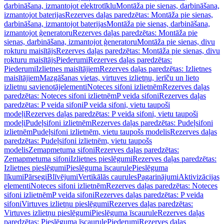
darbināšana, izmantojot elektrotīklu
Montāža pie sienas, darbināšana,
izmantojot baterijas
Rezerves daļas paredzētas: Montāža pie sienas,
darbināšana, izmantojot baterijas
Montāža pie sienas, darbināšana,
izmantojot ģeneratoru
Rezerves daļas paredzētas: Montāža pie
sienas, darbināšana, izmantojot ģeneratoru
Montāža pie sienas, divu
rokturu maisītājs
Rezerves daļas paredzētas: Montāža pie sienas, divu
rokturu maisītājs
Piederumi
Rezerves daļas paredzētas:
Piederumi
Izlietnes maisītājiem
Rezerves daļas paredzētas: Izlietnes
maisītājiem
Mazgāšanas vietas, virtuves izlietņu, ierīču un lieto
izlietņu savienotājelementi
Noteces sifoni izlietnēm
Rezerves daļas
paredzētas: Noteces sifoni izlietnēm
P veida sifoni
Rezerves daļas
paredzētas: P veida sifoni
P veida sifoni, vietu taupoši
modeļi
Rezerves daļas paredzētas: P veida sifoni, vietu taupoši
modeļi
Pudeļsifoni izlietnēm
Rezerves daļas paredzētas: Pudeļsifoni
izlietnēm
Pudeļsifoni izlietnēm, vietu taupošs modelis
Rezerves daļas
paredzētas: Pudeļsifoni izlietnēm, vietu taupošs
modelis
Zemapmetuma sifoni
Rezerves daļas paredzētas:
Zemapmetuma sifoni
Izlietnes pieslēgumi
Rezerves daļas paredzētas:
Izlietnes pieslēgumi
Pieslēguma īscaurule
Pieslēguma
līkumi
Pārsegi
Blīvējumi
Vertikālās caurules
Pagarinājumi
Aktivizācijas
elementi
Noteces sifoni izlietnēm
Rezerves daļas paredzētas: Noteces
sifoni izlietnēm
P veida sifoni
Rezerves daļas paredzētas: P veida
sifoni
Virtuves izlietņu pieslēgumi
Rezerves daļas paredzētas:
Virtuves izlietņu pieslēgumi
Pieslēguma īscaurule
Rezerves daļas
paredzētas: Pieslēguma īscaurule
Piederumi
Rezerves daļas