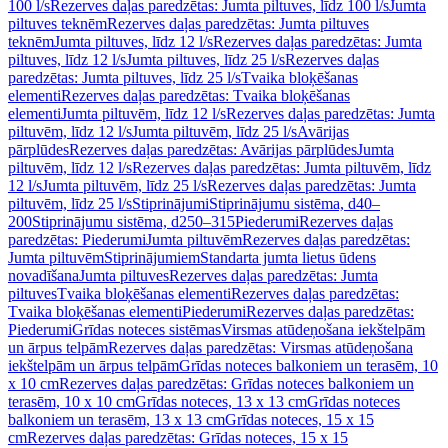
100 l/s
Rezerves daļas paredzētas: Jumta piltuves, līdz 100 l/s
Jumta
piltuves teknēm
Rezerves daļas paredzētas: Jumta piltuves
teknēm
Jumta piltuves, līdz 12 l/s
Rezerves daļas paredzētas: Jumta
piltuves, līdz 12 l/s
Jumta piltuves, līdz 25 l/s
Rezerves daļas
paredzētas: Jumta piltuves, līdz 25 l/s
Tvaika bloķēšanas
elementi
Rezerves daļas paredzētas: Tvaika bloķēšanas
elementi
Jumta piltuvēm, līdz 12 l/s
Rezerves daļas paredzētas: Jumta
piltuvēm, līdz 12 l/s
Jumta piltuvēm, līdz 25 l/s
Avārijas
pārplūdes
Rezerves daļas paredzētas: Avārijas pārplūdes
Jumta
piltuvēm, līdz 12 l/s
Rezerves daļas paredzētas: Jumta piltuvēm, līdz
12 l/s
Jumta piltuvēm, līdz 25 l/s
Rezerves daļas paredzētas: Jumta
piltuvēm, līdz 25 l/s
Stiprinājumi
Stiprinājumu sistēma, d40–
200
Stiprinājumu sistēma, d250–315
Piederumi
Rezerves daļas
paredzētas: Piederumi
Jumta piltuvēm
Rezerves daļas paredzētas:
Jumta piltuvēm
Stiprinājumiem
Standarta jumta lietus ūdens
novadīšana
Jumta piltuves
Rezerves daļas paredzētas: Jumta
piltuves
Tvaika bloķēšanas elementi
Rezerves daļas paredzētas:
Tvaika bloķēšanas elementi
Piederumi
Rezerves daļas paredzētas:
Piederumi
Grīdas noteces sistēmas
Virsmas atūdeņošana iekštelpām
un ārpus telpām
Rezerves daļas paredzētas: Virsmas atūdeņošana
iekštelpām un ārpus telpām
Grīdas noteces balkoniem un terasēm, 10
x 10 cm
Rezerves daļas paredzētas: Grīdas noteces balkoniem un
terasēm, 10 x 10 cm
Grīdas noteces, 13 x 13 cm
Grīdas noteces
balkoniem un terasēm, 13 x 13 cm
Grīdas noteces, 15 x 15
cm
Rezerves daļas paredzētas: Grīdas noteces, 15 x 15