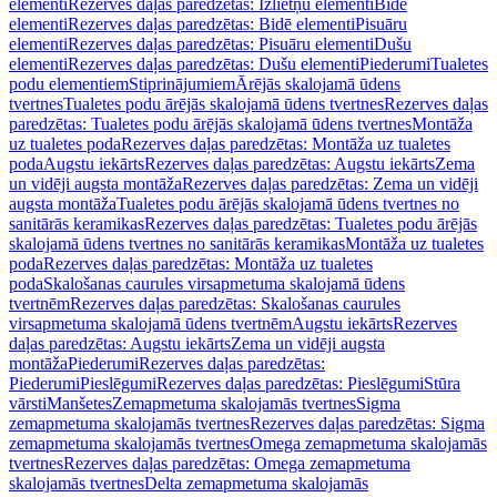
elementi
Rezerves daļas paredzētas: Izlietņu elementi
Bidē
elementi
Rezerves daļas paredzētas: Bidē elementi
Pisuāru
elementi
Rezerves daļas paredzētas: Pisuāru elementi
Dušu
elementi
Rezerves daļas paredzētas: Dušu elementi
Piederumi
Tualetes
podu elementiem
Stiprinājumiem
Ārējās skalojamā ūdens
tvertnes
Tualetes podu ārējās skalojamā ūdens tvertnes
Rezerves daļas
paredzētas: Tualetes podu ārējās skalojamā ūdens tvertnes
Montāža
uz tualetes poda
Rezerves daļas paredzētas: Montāža uz tualetes
poda
Augstu iekārts
Rezerves daļas paredzētas: Augstu iekārts
Zema
un vidēji augsta montāža
Rezerves daļas paredzētas: Zema un vidēji
augsta montāža
Tualetes podu ārējās skalojamā ūdens tvertnes no
sanitārās keramikas
Rezerves daļas paredzētas: Tualetes podu ārējās
skalojamā ūdens tvertnes no sanitārās keramikas
Montāža uz tualetes
poda
Rezerves daļas paredzētas: Montāža uz tualetes
poda
Skalošanas caurules virsapmetuma skalojamā ūdens
tvertnēm
Rezerves daļas paredzētas: Skalošanas caurules
virsapmetuma skalojamā ūdens tvertnēm
Augstu iekārts
Rezerves
daļas paredzētas: Augstu iekārts
Zema un vidēji augsta
montāža
Piederumi
Rezerves daļas paredzētas:
Piederumi
Pieslēgumi
Rezerves daļas paredzētas: Pieslēgumi
Stūra
vārsti
Manšetes
Zemapmetuma skalojamās tvertnes
Sigma
zemapmetuma skalojamās tvertnes
Rezerves daļas paredzētas: Sigma
zemapmetuma skalojamās tvertnes
Omega zemapmetuma skalojamās
tvertnes
Rezerves daļas paredzētas: Omega zemapmetuma
skalojamās tvertnes
Delta zemapmetuma skalojamās