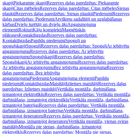
skapji
Piekaramie skapji
Rezerves daļas paredzētas: Piekaramie
skapji
Citas mēbeles
Rezerves daļas paredzētas: Citas mēbeles
Sienas
plaukti
Rezerves daļas paredzētas: Sienas plaukti
Piederumi
Rezerves
daļas paredzētas: Piederumi
Atvilktņu sadalītāji un uzglabāšanas
kārbas
Dvieļu turētāji un dvieļu āķi
Apgaismojuma
elementi
Rokturi
Kāju komplekti
Magnētiskās
plāksnes
Kontaktligzdas
Rezerves daļas paredzētas:
Kontaktligzdas
Papildu piederumi
Spoguļi un
spoguļskapji
Spoguļi
Rezerves daļas paredzētas: Spoguļi
Ar iebūvētu
apgaismojumu
Rezerves daļas paredzētas: Ar iebūvētu
apgaismojumu
Spoguļskapji
Rezerves daļas paredzētas:
Spoguļskapji
Ar iebūvētu apgaismojumu
Rezerves daļas paredzētas:
Ar iebūvētu apgaismojumu
Bez iebūvēta apgaismojuma
Rezerves
daļas paredzētas: Bez iebūvēta
apgaismojuma
Piederumi
Apgaismojuma elementi
Papildu
piederumi
Kontaktligzdas
Maisītāji
Izlietnes maisītāji
Rezerves daļas
paredzētas: Izlietnes maisītāji
Vertikāla montāža, darbināšana,
izmantojot elektrotīklu
Rezerves daļas paredzētas: Vertikāla montāža,
darbināšana, izmantojot elektrotīklu
Vertikāla montāža, darbināšana,
izmantojot baterijas
Rezerves daļas paredzētas: Vertikāla montāža,
darbināšana, izmantojot baterijas
Vertikāla montāža, darbināšana,
izmantojot ģeneratoru
Rezerves daļas paredzētas: Vertikāla montāža,
darbināšana, izmantojot ģeneratoru
Vertikāla montāža, vienas sviras
maisītājs
Montāža pie sienas, darbināšana, izmantojot
elektrotīklu
Rezerves daļas paredzētas: Montāža pie sienas,