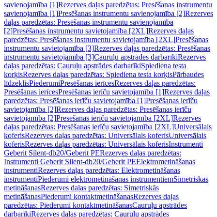
savienojamība [1]
Rezerves daļas paredzētas: Presēšanas instrumentu
savienojamība [1]
Presēšanas instrumentu savienojamība [2]
Rezerves
daļas paredzētas: Presēšanas instrumentu savienojamība
[2]
Presēšanas instrumentu savietojamība [2XL]
Rezerves daļas
paredzētas: Presēšanas instrumentu savietojamība [2XL]
Presēšanas
instrumentu savietojamība [3]
Rezerves daļas paredzētas: Presēšanas
instrumentu savietojamība [3]
Cauruļu apstrādes darbarīki
Rezerves
daļas paredzētas: Cauruļu apstrādes darbarīki
Spiediena testa
korķis
Rezerves daļas paredzētas: Spiediena testa korķis
Pārbaudes
līdzeklis
Piederumi
Presēšanas ierīces
Rezerves daļas paredzētas:
Presēšanas ierīces
Presēšanas ierīču savietojamība [1]
Rezerves daļas
paredzētas: Presēšanas ierīču savietojamība [1]
Presēšanas ierīču
savietojamība [2]
Rezerves daļas paredzētas: Presēšanas ierīču
savietojamība [2]
Presēšanas ierīču savietojamība [2XL]
Rezerves
daļas paredzētas: Presēšanas ierīču savietojamība [2XL]
Universālais
koferis
Rezerves daļas paredzētas: Universālais koferis
Universālais
koferis
Rezerves daļas paredzētas: Universālais koferis
Instrumenti
Geberit Silent-db20/Geberit PE
Rezerves daļas paredzētas:
Instrumenti Geberit Silent-db20/Geberit PE
Elektrometināšanas
instrumenti
Rezerves daļas paredzētas: Elektrometināšanas
instrumenti
Piederumi elektrometināšanas instrumentiem
Simetriskās
metināšanas
Rezerves daļas paredzētas: Simetriskās
metināšanas
Piederumi kontaktmetināšanas
Rezerves daļas
paredzētas: Piederumi kontaktmetināšanas
Cauruļu apstrādes
darbarīki
Rezerves daļas paredzētas: Cauruļu apstrādes