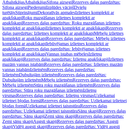
Atbalstkājas
Atbalstkājas
Sifona aizsegi
Rezerves daļas paredzētas:
Sifona aizsegi
Piederumi
Izplūdes vāciņš
Dvieļu
turētājs
Stiprinājumi
Dekoratīvās apmales
Izlietnes komplekti ar
apakšskapi
Roku mazgāšanas izlietnes komplekti ar
apakšskapi
Rezerves daļas paredzētas: Roku mazgāšanas izlietnes
komplekti ar apakšskapi
Izlietnes komplekti ar apakšskapi
Rezerves
daļas paredzētas: Izlietnes komplekti ar apakšskapi
Mēbeļu izlietnes
komplekti ar apakšskapi
Rezerves daļas paredzētas: Mēbeļu izlietnes
komplekti ar apakšskapi
Iebūvējamas izlietnes komplekti ar
apakšskapi
Rezerves daļas paredzētas: Iebūvējamas izlietnes
komplekti ar apakšskapi
Vannas istabas mēbeles
Izlietņu
apakšskapji
Rezerves daļas paredzētas: Izlietņu apakšskapji
Izlietnes
mazām vannas istabām
Rezerves daļas paredzētas: Izlietnes mazām
vannas istabām
Izlietnēm
Rezerves daļas paredzētas:
Izlietnēm
Dubultajām izlietnēm
Rezerves daļas paredzētas:
Dubultajām izlietnēm
Mēbeļu izlietnēm
Rezerves daļas paredzētas:
Mēbeļu izlietnēm
Stūra roku mazgāšanas izlietnēm
Rezerves daļas
paredzētas: Stūra roku mazgāšanas izlietnēm
Izlietņu
virsmas
Rezerves daļas paredzētas: Izlietņu virsmas
Uzliekamai
izlietnei bļodas formā
Rezerves daļas paredzētas: Uzliekamai izlietnei
bļodas formā
Uzliekamai izlietnei taisnstūra
Rezerves daļas
paredzētas: Uzliekamai izlietnei taisnstūra
Sānu skapji
Rezerves daļas
paredzētas: Sānu skapji
Zemi sānu skapji
Rezerves daļas paredzētas:
Zemi sānu skapji
Augsti skapji
Rezerves daļas paredzētas: Augsti
skapji
Vidēji augsti skapji
Rezerves daļas paredzētas: Vidēji augsti