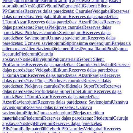
Pieslēguma līkumi
Piederumi
Cauruļu apskavas
Cauruļu apskavu
stiprinājumi
Noslēgi
Blīvējumi
Palīgmateriāli
Geberit Silent-
PP
Caurules
Rezerves daļas paredzētas: Caurules
Veidgabali
Rezerves
daļas paredzētas: Veidgabali
Līkumi
Rezerves daļas paredzētas:
Līkumi
Atzari
Rezerves daļas paredzētas: Atzari
Pārejas
Rezerves
daļas paredzētas: Pārejas
Piekļuves caurules
Rezerves daļas
paredzētas: Piekļuves caurules
Savienojumi
Rezerves daļas
paredzētas: Savienojumi
Uzmavu savienojumi
Rezerves daļas
paredzētas: Uzmavu savienojumi
Stiprinājuma savienojumi
Pārejas uz
citiem materiāliem
Savienotājelementi
Pieslēguma līkumi
Pieslēguma
īscaurule
Piederumi
Cauruļu
apskavas
Noslēgi
Blīvējumi
Palīgmateriāli
Geberit Silent-
Pro
Caurules
Rezerves daļas paredzētas: Caurules
Veidgabali
Rezerves
daļas paredzētas: Veidgabali
Līkumi
Rezerves daļas paredzētas:
Līkumi
Atzari
Rezerves daļas paredzētas: Atzari
Pārejas
Rezerves
daļas paredzētas: Pārejas
Piekļuves caurules
Rezerves daļas
paredzētas: Piekļuves caurules
Profildetaļas SuperTube
Rezerves
daļas paredzētas: Profildetaļas SuperTube
Līkumi
Rezerves daļas
paredzētas: Līkumi
Atzari
Rezerves daļas paredzētas:
Atzari
Savienojumi
Rezerves daļas paredzētas: Savienojumi
Uzmavu
savienojumi
Rezerves daļas paredzētas: Uzmavu
savienojumi
Stiprinājuma savienojumi
Pārejas uz citiem
materiāliem
Piederumi
Rezerves daļas paredzētas: Piederumi
Cauruļu
apskavas
Noslēgi
Blīvējumi
Rezerves daļas paredzētas:
Blīvējumi
Palīgmateriāli
Geberit PE
Caurules
Veidgabali
Rezerves