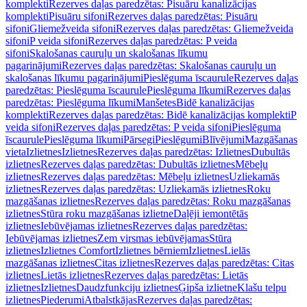
komplekti
Rezerves daļas paredzētas: Pisuāru kanalizācijas
komplekti
Pisuāru sifoni
Rezerves daļas paredzētas: Pisuāru
sifoni
Gliemežveida sifoni
Rezerves daļas paredzētas: Gliemežveida
sifoni
P veida sifoni
Rezerves daļas paredzētas: P veida
sifoni
Skalošanas cauruļu un skalošanas līkumu
pagarinājumi
Rezerves daļas paredzētas: Skalošanas cauruļu un
skalošanas līkumu pagarinājumi
Pieslēguma īscaurule
Rezerves daļas
paredzētas: Pieslēguma īscaurule
Pieslēguma līkumi
Rezerves daļas
paredzētas: Pieslēguma līkumi
Manšetes
Bidē kanalizācijas
komplekti
Rezerves daļas paredzētas: Bidē kanalizācijas komplekti
P
veida sifoni
Rezerves daļas paredzētas: P veida sifoni
Pieslēguma
īscaurule
Pieslēguma līkumi
Pārsegi
Pieslēgumi
Blīvējumi
Mazgāšanas
vieta
Izlietnes
Izlietnes
Rezerves daļas paredzētas: Izlietnes
Dubultās
izlietnes
Rezerves daļas paredzētas: Dubultās izlietnes
Mēbeļu
izlietnes
Rezerves daļas paredzētas: Mēbeļu izlietnes
Uzliekamās
izlietnes
Rezerves daļas paredzētas: Uzliekamās izlietnes
Roku
mazgāšanas izlietnes
Rezerves daļas paredzētas: Roku mazgāšanas
izlietnes
Stūra roku mazgāšanas izlietne
Daļēji iemontētās
izlietnes
Iebūvējamas izlietnes
Rezerves daļas paredzētas:
Iebūvējamas izlietnes
Zem virsmas iebūvējamas
Stūra
izlietnes
Izlietnes Comfort
Izlietnes bērniem
Izlietnes
Lielās
mazgāšanas izlietnes
Citas izlietnes
Rezerves daļas paredzētas: Citas
izlietnes
Lietās izlietnes
Rezerves daļas paredzētas: Lietās
izlietnes
Izlietnes
Daudzfunkciju izlietnes
Ģipša izlietne
Klašu telpu
izlietnes
Piederumi
Atbalstkājas
Rezerves daļas paredzētas: