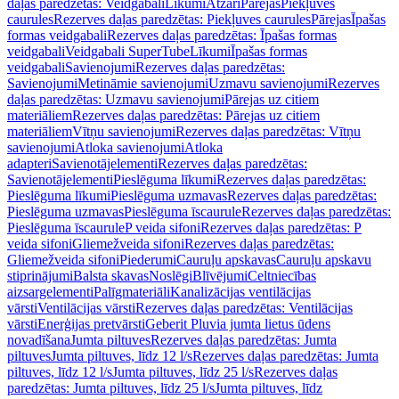
daļas paredzētas: Veidgabali
Līkumi
Atzari
Pārejas
Piekļuves
caurules
Rezerves daļas paredzētas: Piekļuves caurules
Pārejas
Īpašas
formas veidgabali
Rezerves daļas paredzētas: Īpašas formas
veidgabali
Veidgabali SuperTube
Līkumi
Īpašas formas
veidgabali
Savienojumi
Rezerves daļas paredzētas:
Savienojumi
Metināmie savienojumi
Uzmavu savienojumi
Rezerves
daļas paredzētas: Uzmavu savienojumi
Pārejas uz citiem
materiāliem
Rezerves daļas paredzētas: Pārejas uz citiem
materiāliem
Vītņu savienojumi
Rezerves daļas paredzētas: Vītņu
savienojumi
Atloka savienojumi
Atloka
adapteri
Savienotājelementi
Rezerves daļas paredzētas:
Savienotājelementi
Pieslēguma līkumi
Rezerves daļas paredzētas:
Pieslēguma līkumi
Pieslēguma uzmavas
Rezerves daļas paredzētas:
Pieslēguma uzmavas
Pieslēguma īscaurule
Rezerves daļas paredzētas:
Pieslēguma īscaurule
P veida sifoni
Rezerves daļas paredzētas: P
veida sifoni
Gliemežveida sifoni
Rezerves daļas paredzētas:
Gliemežveida sifoni
Piederumi
Cauruļu apskavas
Cauruļu apskavu
stiprinājumi
Balsta skavas
Noslēgi
Blīvējumi
Celtniecības
aizsargelementi
Palīgmateriāli
Kanalizācijas ventilācijas
vārsti
Ventilācijas vārsti
Rezerves daļas paredzētas: Ventilācijas
vārsti
Enerģijas pretvārsti
Geberit Pluvia jumta lietus ūdens
novadīšana
Jumta piltuves
Rezerves daļas paredzētas: Jumta
piltuves
Jumta piltuves, līdz 12 l/s
Rezerves daļas paredzētas: Jumta
piltuves, līdz 12 l/s
Jumta piltuves, līdz 25 l/s
Rezerves daļas
paredzētas: Jumta piltuves, līdz 25 l/s
Jumta piltuves, līdz