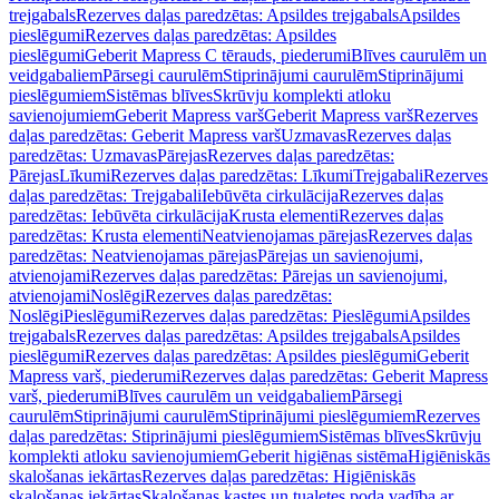
trejgabals
Rezerves daļas paredzētas: Apsildes trejgabals
Apsildes
pieslēgumi
Rezerves daļas paredzētas: Apsildes
pieslēgumi
Geberit Mapress C tērauds, piederumi
Blīves caurulēm un
veidgabaliem
Pārsegi caurulēm
Stiprinājumi caurulēm
Stiprinājumi
pieslēgumiem
Sistēmas blīves
Skrūvju komplekti atloku
savienojumiem
Geberit Mapress varš
Geberit Mapress varš
Rezerves
daļas paredzētas: Geberit Mapress varš
Uzmavas
Rezerves daļas
paredzētas: Uzmavas
Pārejas
Rezerves daļas paredzētas:
Pārejas
Līkumi
Rezerves daļas paredzētas: Līkumi
Trejgabali
Rezerves
daļas paredzētas: Trejgabali
Iebūvēta cirkulācija
Rezerves daļas
paredzētas: Iebūvēta cirkulācija
Krusta elementi
Rezerves daļas
paredzētas: Krusta elementi
Neatvienojamas pārejas
Rezerves daļas
paredzētas: Neatvienojamas pārejas
Pārejas un savienojumi,
atvienojami
Rezerves daļas paredzētas: Pārejas un savienojumi,
atvienojami
Noslēgi
Rezerves daļas paredzētas:
Noslēgi
Pieslēgumi
Rezerves daļas paredzētas: Pieslēgumi
Apsildes
trejgabals
Rezerves daļas paredzētas: Apsildes trejgabals
Apsildes
pieslēgumi
Rezerves daļas paredzētas: Apsildes pieslēgumi
Geberit
Mapress varš, piederumi
Rezerves daļas paredzētas: Geberit Mapress
varš, piederumi
Blīves caurulēm un veidgabaliem
Pārsegi
caurulēm
Stiprinājumi caurulēm
Stiprinājumi pieslēgumiem
Rezerves
daļas paredzētas: Stiprinājumi pieslēgumiem
Sistēmas blīves
Skrūvju
komplekti atloku savienojumiem
Geberit higiēnas sistēma
Higiēniskās
skalošanas iekārtas
Rezerves daļas paredzētas: Higiēniskās
skalošanas iekārtas
Skalošanas kastes un tualetes poda vadība ar