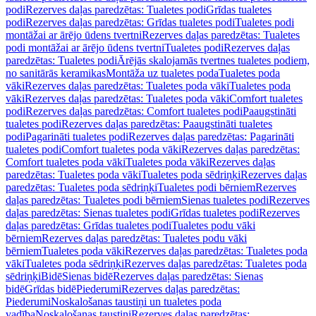
podi
Rezerves daļas paredzētas: Tualetes podi
Grīdas tualetes
podi
Rezerves daļas paredzētas: Grīdas tualetes podi
Tualetes podi
montāžai ar ārējo ūdens tvertni
Rezerves daļas paredzētas: Tualetes
podi montāžai ar ārējo ūdens tvertni
Tualetes podi
Rezerves daļas
paredzētas: Tualetes podi
Ārējās skalojamās tvertnes tualetes podiem,
no sanitārās keramikas
Montāža uz tualetes poda
Tualetes poda
vāki
Rezerves daļas paredzētas: Tualetes poda vāki
Tualetes poda
vāki
Rezerves daļas paredzētas: Tualetes poda vāki
Comfort tualetes
podi
Rezerves daļas paredzētas: Comfort tualetes podi
Paaugstināti
tualetes podi
Rezerves daļas paredzētas: Paaugstināti tualetes
podi
Pagarināti tualetes podi
Rezerves daļas paredzētas: Pagarināti
tualetes podi
Comfort tualetes poda vāki
Rezerves daļas paredzētas:
Comfort tualetes poda vāki
Tualetes poda vāki
Rezerves daļas
paredzētas: Tualetes poda vāki
Tualetes poda sēdriņķi
Rezerves daļas
paredzētas: Tualetes poda sēdriņķi
Tualetes podi bērniem
Rezerves
daļas paredzētas: Tualetes podi bērniem
Sienas tualetes podi
Rezerves
daļas paredzētas: Sienas tualetes podi
Grīdas tualetes podi
Rezerves
daļas paredzētas: Grīdas tualetes podi
Tualetes podu vāki
bērniem
Rezerves daļas paredzētas: Tualetes podu vāki
bērniem
Tualetes poda vāki
Rezerves daļas paredzētas: Tualetes poda
vāki
Tualetes poda sēdriņķi
Rezerves daļas paredzētas: Tualetes poda
sēdriņķi
Bidē
Sienas bidē
Rezerves daļas paredzētas: Sienas
bidē
Grīdas bidē
Piederumi
Rezerves daļas paredzētas:
Piederumi
Noskalošanas taustiņi un tualetes poda
vadība
Noskalošanas taustiņi
Rezerves daļas paredzētas: