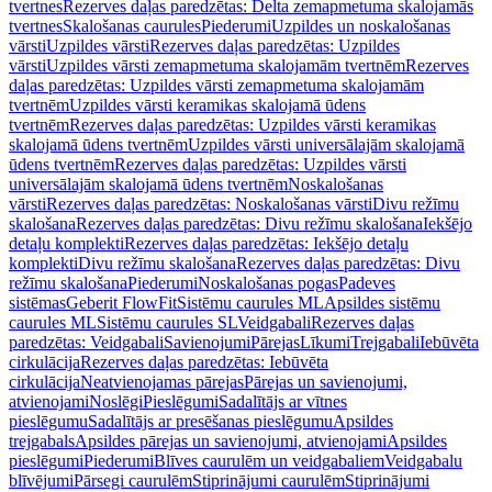
tvertnes
Rezerves daļas paredzētas: Delta zemapmetuma skalojamās
tvertnes
Skalošanas caurules
Piederumi
Uzpildes un noskalošanas
vārsti
Uzpildes vārsti
Rezerves daļas paredzētas: Uzpildes
vārsti
Uzpildes vārsti zemapmetuma skalojamām tvertnēm
Rezerves
daļas paredzētas: Uzpildes vārsti zemapmetuma skalojamām
tvertnēm
Uzpildes vārsti keramikas skalojamā ūdens
tvertnēm
Rezerves daļas paredzētas: Uzpildes vārsti keramikas
skalojamā ūdens tvertnēm
Uzpildes vārsti universālajām skalojamā
ūdens tvertnēm
Rezerves daļas paredzētas: Uzpildes vārsti
universālajām skalojamā ūdens tvertnēm
Noskalošanas
vārsti
Rezerves daļas paredzētas: Noskalošanas vārsti
Divu režīmu
skalošana
Rezerves daļas paredzētas: Divu režīmu skalošana
Iekšējo
detaļu komplekti
Rezerves daļas paredzētas: Iekšējo detaļu
komplekti
Divu režīmu skalošana
Rezerves daļas paredzētas: Divu
režīmu skalošana
Piederumi
Noskalošanas pogas
Padeves
sistēmas
Geberit FlowFit
Sistēmu caurules ML
Apsildes sistēmu
caurules ML
Sistēmu caurules SL
Veidgabali
Rezerves daļas
paredzētas: Veidgabali
Savienojumi
Pārejas
Līkumi
Trejgabali
Iebūvēta
cirkulācija
Rezerves daļas paredzētas: Iebūvēta
cirkulācija
Neatvienojamas pārejas
Pārejas un savienojumi,
atvienojami
Noslēgi
Pieslēgumi
Sadalītājs ar vītnes
pieslēgumu
Sadalītājs ar presēšanas pieslēgumu
Apsildes
trejgabals
Apsildes pārejas un savienojumi, atvienojami
Apsildes
pieslēgumi
Piederumi
Blīves caurulēm un veidgabaliem
Veidgabalu
blīvējumi
Pārsegi caurulēm
Stiprinājumi caurulēm
Stiprinājumi