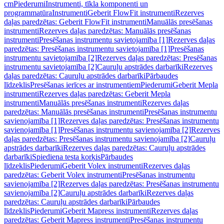
cm
Piederumi
Instrumenti, tīkla komponenti un
programmatūra
Instrumenti
Geberit FlowFit instrumenti
Rezerves
daļas paredzētas: Geberit FlowFit instrumenti
Manuālās presēšanas
instrumenti
Rezerves daļas paredzētas: Manuālās presēšanas
instrumenti
Presēšanas instrumentu savietojamība [1]
Rezerves daļas
paredzētas: Presēšanas instrumentu savietojamība [1]
Presēšanas
instrumentu savietojamība [2]
Rezerves daļas paredzētas: Presēšanas
instrumentu savietojamība [2]
Cauruļu apstrādes darbarīki
Rezerves
daļas paredzētas: Cauruļu apstrādes darbarīki
Pārbaudes
līdzeklis
Presēšanas ierīces ar instrumentiem
Piederumi
Geberit Mepla
instrumenti
Rezerves daļas paredzētas: Geberit Mepla
instrumenti
Manuālās presēšanas instrumenti
Rezerves daļas
paredzētas: Manuālās presēšanas instrumenti
Presēšanas instrumentu
savienojamība [1]
Rezerves daļas paredzētas: Presēšanas instrumentu
savienojamība [1]
Presēšanas instrumentu savienojamība [2]
Rezerves
daļas paredzētas: Presēšanas instrumentu savienojamība [2]
Cauruļu
apstrādes darbarīki
Rezerves daļas paredzētas: Cauruļu apstrādes
darbarīki
Spiediena testa korķis
Pārbaudes
līdzeklis
Piederumi
Geberit Volex instrumenti
Rezerves daļas
paredzētas: Geberit Volex instrumenti
Presēšanas instrumentu
savienojamība [2]
Rezerves daļas paredzētas: Presēšanas instrumentu
savienojamība [2]
Cauruļu apstrādes darbarīki
Rezerves daļas
paredzētas: Cauruļu apstrādes darbarīki
Pārbaudes
līdzeklis
Piederumi
Geberit Mapress instrumenti
Rezerves daļas
paredzētas: Geberit Mapress instrumenti
Presēšanas instrumentu