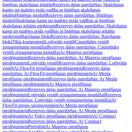
higiēnas skalošanas iekārtu
Rezerves daļas paredzētas: Skalošanas
kastes un tualetes poda vadība ar higiēnas skalošanas
iekārtu
Higiēnas moduļi
Rezerves daļas paredzētas: Higiēnas
moduļi
Skalošanas kastu un tualetes poda vadības ar higiēnas
skalošanas iekārtu piederumi
Rezerves daļas paredzētas: Skalošanas
kastu un tualetes poda vadības ar higiēnas skalošanas iekārtu
piederumi
Barošanas bloki
Rezerves daļas paredzētas: Barošanas
bloki
Tīkla komponenti
Lodveida ventiļi
Caurplūdes ventiļi
zemapmetuma montāžai
Rezerves daļas paredzētas: Caurplūdes
ventiļi zemapmetuma montāžai
Ar Mapress presēšanas
pieslēgumiem
Rezerves daļas paredzētas: Ar Mapress presēšanas
pieslēgumiem
Lodveida ventiļi
Rezerves daļas paredzētas: Lodveida
ventiļi
Ar FlowFit presēšanas pieslēgumiem
Rezerves daļas
paredzētas: Ar FlowFit presēšanas pieslēgumiem
Ar Mepla
presēšanas pieslēgumiem
Rezerves daļas paredzētas: Ar Mepla
presēšanas pieslēgumiem
Ar Mapress presēšanas
pieslēgumiem
Rezerves daļas paredzētas: Ar Mapress presēšanas
pieslēgumiem
Lodveida ventiļi zemapmetuma montāžai
Rezerves
daļas paredzētas: Lodveida ventiļi zemapmetuma montāžai
Ar
FlowFit preses savienojumiem
Ar Mepla presēšanas
pieslēgumiem
Rezerves daļas paredzētas: Ar Mepla presēšanas
pieslēgumiem
Ar Volex presēšanas pieslēgumiem
Ar Compact
pieslēgumiem
Rezerves daļas paredzētas: Ar Compact
pieslēgumiem
Pretvārsti
Ar Mapress presēšanas
pieslēgumiem
Apsildes atgaisošanas vārsti
Ātrās atgaisošanas