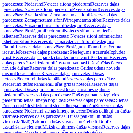
paredzētas: Piederumi
Noteces sifonu piederumi
Rezerves daļas
paredzētas: Noteces sifonu piederumi
P veida sifoni
Rezerves daļas
paredzētas: P veida sifoni
Zemapmetuma sifoni
Rezerves daļas
paredzētas: Zemapmetuma sifoni
Virsapmetuma sifoni
Rezerves daļas
paredzētas: Virsapmetuma sifoni
Pieslēgumi
Rezerves daļas
paredzētas: Pieslēgumi
Piederumi
Noteces sifoni saimniecības
izlietnēm
Rezerves daļas paredzētas: Noteces sifoni saimniecības
izlietnēm
Sifoni
Rezerves daļas paredzētas: Sifoni
Pieslēguma
līkumi
Rezerves daļas paredzētas: Pieslēguma līkumi
Pieslēguma
īscaurule
Rezerves daļas paredzētas: Pieslēguma īscaurule
Izplūdes
vārsti
Rezerves daļas paredzētas: Izplūdes vārsti
Piederumi
Rezerves
daļas paredzētas: Piederumi
Dušas un vannas
Dušas
Grīdas ūdens
novade dušām
Rezerves daļas paredzētas: Grīdas ūdens novade
dušām
Dušas noteces
Rezerves daļas paredzētas: Dušas
noteces
Piederumi dušas kanāliem
Rezerves daļas paredzētas:
Piederumi dušas kanāliem
Dušas grīdas noteces
Rezerves daļas
paredzētas: Dušas grīdas noteces
Dušas pamatnes izplūdes
piederumi
Rezerves daļas paredzētas: Dušas pamatnes izplūdes
piederumi
Sienas līmeņa noplūdes
Rezerves daļas paredzētas: Sienas
līmeņa noplūdes
Piederumi sienas līmeņa notecēm
Rezerves daļas
paredzētas: Piederumi sienas līmeņa notecēm
Dušas paliktņi un dušas
virsmas
Rezerves daļas paredzētas: Dušas paliktņi un dušas
virsmas
Mākslīgā akmens dušas virsmas un Geberit Duofix
uzstādīšanas elementi
Mākslīgā akmens dušas virsmas
Rezerves daļas
paredzētas: Mākslīgā akmens dušas virsmas
Montāžas