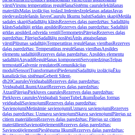
vārsti
Virsmu temperatūras regulēšana
Sistēmu caurule
Ieklāšanas
materiāls
Malas izolācijas joslas
Līmlentes
Izplešanas adatas
Javas
piedevas
Izplešanās šuves
Cauruļu līkumu balsti
Sadales skapji
Metāla
sadales skapji
Sadalītāju klāsts
Rezerves daļas paredzētas: Sadalītāju
klāsts
Sadalītāji grīdas apsildei
Rezerves daļas paredzētas: Sadalītāji
grīdas apsildei
Lodveida ventiļi
Termometrs
Pārejas
Rezerves daļas
paredzētas: Pārejas
Sadalītāju noslēgi
Ātrās atgaisošanas
vārsti
Plūsmas sadalītājs
Temperatūras regulēšanas vienības
Rezerves
daļas paredzētas: Temperatūras regulēšanas vienības
Apsildes
elementu sadalītāji
Rezerves daļas paredzētas: Apsildes elementu
sadalītāji
Apvadi
Regulēšanas komponenti
Servopiedziņas
Telpas
termostati
Galvenie regulatori
Komunikācijas
moduļi
Sensori
Transformatori
Piederumi
Sadalītāju izolācija
Ēku
kanalizācijas sistēmas
Geberit Silent-
db20
Caurules
Veidgabali
Rezerves daļas paredzētas:
Veidgabali
Līkumi
Atzari
Rezerves daļas paredzētas:
Atzari
Pārejas
Piekļuves caurules
Rezerves daļas paredzētas:
Piekļuves caurules
Veidgabali SuperTube
Līkumi
Īpašas formas
veidgabali
Savienojumi
Rezerves daļas paredzētas:
Savienojumi
Metināmie savienojumi
Uzmavu savienojumi
Rezerves
daļas paredzētas: Uzmavu savienojumi
Skavu savienojumi
Pārejas uz
citiem materiāliem
Rezerves daļas paredzētas: Pārejas uz citiem
materiāliem
Savienotājelementi
Rezerves daļas paredzētas:
Savienotājelementi
Pieslēguma līkumi
Rezerves daļas paredzētas: