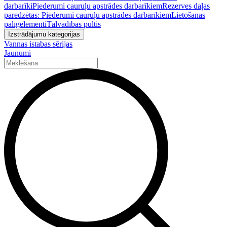
darbarīki
Piederumi cauruļu apstrādes darbarīkiem
Rezerves daļas
paredzētas: Piederumi cauruļu apstrādes darbarīkiem
Lietošanas
palīgelementi
Tālvadības pultis
Izstrādājumu kategorijas
Vannas istabas sērijas
Jaunumi