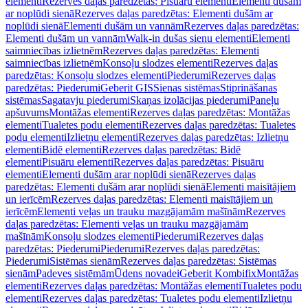
elementi
Rezerves daļas paredzētas: Pisuāru elementi
Elementi dušām
ar noplūdi sienā
Rezerves daļas paredzētas: Elementi dušām ar
noplūdi sienā
Elementi dušām un vannām
Rezerves daļas paredzētas:
Elementi dušām un vannām
Walk-in dušas sienu elementi
Elementi
saimniecības izlietnēm
Rezerves daļas paredzētas: Elementi
saimniecības izlietnēm
Konsoļu slodzes elementi
Rezerves daļas
paredzētas: Konsoļu slodzes elementi
Piederumi
Rezerves daļas
paredzētas: Piederumi
Geberit GIS
Sienas sistēmas
Stiprināšanas
sistēmas
Sagatavju piederumi
Skaņas izolācijas piederumi
Paneļu
apšuvums
Montāžas elementi
Rezerves daļas paredzētas: Montāžas
elementi
Tualetes podu elementi
Rezerves daļas paredzētas: Tualetes
podu elementi
Izlietņu elementi
Rezerves daļas paredzētas: Izlietņu
elementi
Bidē elementi
Rezerves daļas paredzētas: Bidē
elementi
Pisuāru elementi
Rezerves daļas paredzētas: Pisuāru
elementi
Elementi dušām arar noplūdi sienā
Rezerves daļas
paredzētas: Elementi dušām arar noplūdi sienā
Elementi maisītājiem
un ierīcēm
Rezerves daļas paredzētas: Elementi maisītājiem un
ierīcēm
Elementi veļas un trauku mazgājamām mašīnām
Rezerves
daļas paredzētas: Elementi veļas un trauku mazgājamām
mašīnām
Konsoļu slodzes elementi
Piederumi
Rezerves daļas
paredzētas: Piederumi
Piederumi
Rezerves daļas paredzētas:
Piederumi
Sistēmas sienām
Rezerves daļas paredzētas: Sistēmas
sienām
Padeves sistēmām
Ūdens novadei
Geberit Kombifix
Montāžas
elementi
Rezerves daļas paredzētas: Montāžas elementi
Tualetes podu
elementi
Rezerves daļas paredzētas: Tualetes podu elementi
Izlietņu