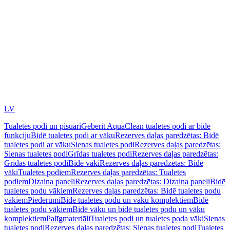
LV
Tualetes podi un pisuāri
Geberit AquaClean tualetes podi ar bidē
funkciju
Bidē tualetes podi ar vāku
Rezerves daļas paredzētas: Bidē
tualetes podi ar vāku
Sienas tualetes podi
Rezerves daļas paredzētas:
Sienas tualetes podi
Grīdas tualetes podi
Rezerves daļas paredzētas:
Grīdas tualetes podi
Bidē vāki
Rezerves daļas paredzētas: Bidē
vāki
Tualetes podiem
Rezerves daļas paredzētas: Tualetes
podiem
Dizaina paneļi
Rezerves daļas paredzētas: Dizaina paneļi
Bidē
tualetes podu vākiem
Rezerves daļas paredzētas: Bidē tualetes podu
vākiem
Piederumi
Bidē tualetes podu un vāku komplektiem
Bidē
tualetes podu vākiem
Bidē vāku un bidē tualetes podu un vāku
komplektiem
Palīgmateriāli
Tualetes podi un tualetes poda vāki
Sienas
tualetes podi
Rezerves daļas paredzētas: Sienas tualetes podi
Tualetes