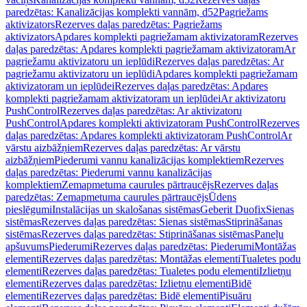
paredzētas: Kanalizācijas komplekti vannām, d52
Pagriežams
aktivizators
Rezerves daļas paredzētas: Pagriežams
aktivizators
Apdares komplekti pagriežamam aktivizatoram
Rezerves
daļas paredzētas: Apdares komplekti pagriežamam aktivizatoram
Ar
pagriežamu aktivizatoru un ieplūdi
Rezerves daļas paredzētas: Ar
pagriežamu aktivizatoru un ieplūdi
Apdares komplekti pagriežamam
aktivizatoram un ieplūdei
Rezerves daļas paredzētas: Apdares
komplekti pagriežamam aktivizatoram un ieplūdei
Ar aktivizatoru
PushControl
Rezerves daļas paredzētas: Ar aktivizatoru
PushControl
Apdares komplekti aktivizatoram PushControl
Rezerves
daļas paredzētas: Apdares komplekti aktivizatoram PushControl
Ar
vārstu aizbāžņiem
Rezerves daļas paredzētas: Ar vārstu
aizbāžņiem
Piederumi vannu kanalizācijas komplektiem
Rezerves
daļas paredzētas: Piederumi vannu kanalizācijas
komplektiem
Zemapmetuma caurules pārtraucējs
Rezerves daļas
paredzētas: Zemapmetuma caurules pārtraucējs
Ūdens
pieslēgumi
Instalācijas un skalošanas sistēmas
Geberit Duofix
Sienas
sistēmas
Rezerves daļas paredzētas: Sienas sistēmas
Stiprināšanas
sistēmas
Rezerves daļas paredzētas: Stiprināšanas sistēmas
Paneļu
apšuvums
Piederumi
Rezerves daļas paredzētas: Piederumi
Montāžas
elementi
Rezerves daļas paredzētas: Montāžas elementi
Tualetes podu
elementi
Rezerves daļas paredzētas: Tualetes podu elementi
Izlietņu
elementi
Rezerves daļas paredzētas: Izlietņu elementi
Bidē
elementi
Rezerves daļas paredzētas: Bidē elementi
Pisuāru