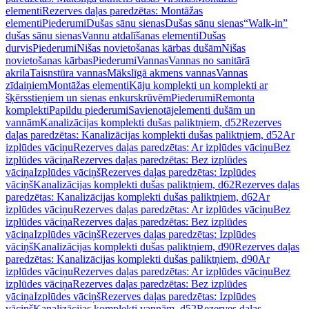
elementi
Rezerves daļas paredzētas: Montāžas
elementi
Piederumi
Dušas sānu sienas
Dušas sānu sienas
“Walk-in”
dušas sānu sienas
Vannu atdalīšanas elementi
Dušas
durvis
Piederumi
Nišas novietošanas kārbas dušām
Nišas
novietošanas kārbas
Piederumi
Vannas
Vannas no sanitārā
akrila
Taisnstūra vannas
Mākslīgā akmens vannas
Vannas
zīdaiņiem
Montāžas elementi
Kāju komplekti un komplekti ar
šķērsstieņiem un sienas enkurskrūvēm
Piederumi
Remonta
komplekti
Papildu piederumi
Savienotājelementi dušām un
vannām
Kanalizācijas komplekti dušas paliktņiem, d52
Rezerves
daļas paredzētas: Kanalizācijas komplekti dušas paliktņiem, d52
Ar
izplūdes vāciņu
Rezerves daļas paredzētas: Ar izplūdes vāciņu
Bez
izplūdes vāciņa
Rezerves daļas paredzētas: Bez izplūdes
vāciņa
Izplūdes vāciņš
Rezerves daļas paredzētas: Izplūdes
vāciņš
Kanalizācijas komplekti dušas paliktņiem, d62
Rezerves daļas
paredzētas: Kanalizācijas komplekti dušas paliktņiem, d62
Ar
izplūdes vāciņu
Rezerves daļas paredzētas: Ar izplūdes vāciņu
Bez
izplūdes vāciņa
Rezerves daļas paredzētas: Bez izplūdes
vāciņa
Izplūdes vāciņš
Rezerves daļas paredzētas: Izplūdes
vāciņš
Kanalizācijas komplekti dušas paliktņiem, d90
Rezerves daļas
paredzētas: Kanalizācijas komplekti dušas paliktņiem, d90
Ar
izplūdes vāciņu
Rezerves daļas paredzētas: Ar izplūdes vāciņu
Bez
izplūdes vāciņa
Rezerves daļas paredzētas: Bez izplūdes
vāciņa
Izplūdes vāciņš
Rezerves daļas paredzētas: Izplūdes
vāciņš
Kanalizācijas komplekti vannām, d52
Rezerves daļas