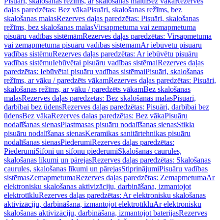
Pisuāri, skalošanas režīms, ar skalošanas malu
Bez vāka
Rezerves
daļas paredzētas: Bez vāka
Pisuāri, skalošanas režīms, bez
skalošanas malas
Rezerves daļas paredzētas: Pisuāri, skalošanas
režīms, bez skalošanas malas
Virsapmetuma vai zemapmetuma
pisuāru vadības sistēmām
Rezerves daļas paredzētas: Virsapmetuma
vai zemapmetuma pisuāru vadības sistēmām
Ar iebūvētu pisuāru
vadības sistēmu
Rezerves daļas paredzētas: Ar iebūvētu pisuāru
vadības sistēmu
Iebūvētai pisuāru vadības sistēmai
Rezerves daļas
paredzētas: Iebūvētai pisuāru vadības sistēmai
Pisuāri, skalošanas
režīms, ar vāku / paredzēts vākam
Rezerves daļas paredzētas: Pisuāri,
skalošanas režīms, ar vāku / paredzēts vākam
Bez skalošanas
malas
Rezerves daļas paredzētas: Bez skalošanas malas
Pisuāri,
darbībai bez ūdens
Rezerves daļas paredzētas: Pisuāri, darbībai bez
ūdens
Bez vāka
Rezerves daļas paredzētas: Bez vāka
Pisuāru
nodalīšanas sienas
Plastmasas pisuāru nodalīšanas sienas
Stikla
pisuāru nodalīšanas sienas
Keramikas sanitārtehnikas pisuāru
nodalīšanas sienas
Piederumi
Rezerves daļas paredzētas:
Piederumi
Sifoni un sifonu piederumi
Skalošanas caurules,
skalošanas līkumi un pārejas
Rezerves daļas paredzētas: Skalošanas
caurules, skalošanas līkumi un pārejas
Stiprinājumi
Pisuāru vadības
sistēmas
Zemapmetuma
Rezerves daļas paredzētas: Zemapmetuma
Ar
elektronisku skalošanas aktivizāciju, darbināšana, izmantojot
elektrotīklu
Rezerves daļas paredzētas: Ar elektronisku skalošanas
aktivizāciju, darbināšana, izmantojot elektrotīklu
Ar elektronisku
skalošanas aktivizāciju, darbināšana, izmantojot baterijas
Rezerves