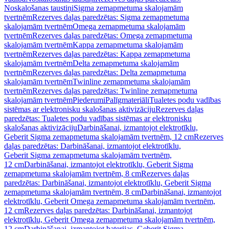
Noskalošanas taustiņi
Sigma zemapmetuma skalojamām
tvertnēm
Rezerves daļas paredzētas: Sigma zemapmetuma
skalojamām tvertnēm
Omega zemapmetuma skalojamām
tvertnēm
Rezerves daļas paredzētas: Omega zemapmetuma
skalojamām tvertnēm
Kappa zemapmetuma skalojamām
tvertnēm
Rezerves daļas paredzētas: Kappa zemapmetuma
skalojamām tvertnēm
Delta zemapmetuma skalojamām
tvertnēm
Rezerves daļas paredzētas: Delta zemapmetuma
skalojamām tvertnēm
Twinline zemapmetuma skalojamām
tvertnēm
Rezerves daļas paredzētas: Twinline zemapmetuma
skalojamām tvertnēm
Piederumi
Palīgmateriāli
Tualetes podu vadības
sistēmas ar elektronisku skalošanas aktivizāciju
Rezerves daļas
paredzētas: Tualetes podu vadības sistēmas ar elektronisku
skalošanas aktivizāciju
Darbināšanai, izmantojot elektrotīklu,
Geberit Sigma zemapmetuma skalojamām tvertnēm, 12 cm
Rezerves
daļas paredzētas: Darbināšanai, izmantojot elektrotīklu,
Geberit Sigma zemapmetuma skalojamām tvertnēm,
12 cm
Darbināšanai, izmantojot elektrotīklu, Geberit Sigma
zemapmetuma skalojamām tvertnēm, 8 cm
Rezerves daļas
paredzētas: Darbināšanai, izmantojot elektrotīklu, Geberit Sigma
zemapmetuma skalojamām tvertnēm, 8 cm
Darbināšanai, izmantojot
elektrotīklu, Geberit Omega zemapmetuma skalojamām tvertnēm,
12 cm
Rezerves daļas paredzētas: Darbināšanai, izmantojot
elektrotīklu, Geberit Omega zemapmetuma skalojamām tvertnēm,
12 cm
Darbināšanai, izmantojot baterijas, Geberit Sigma