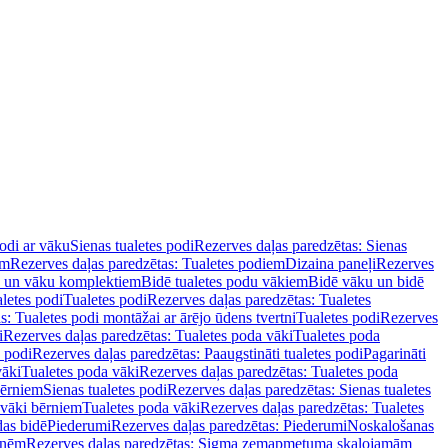
podi ar vāku
Sienas tualetes podi
Rezerves daļas paredzētas: Sienas
em
Rezerves daļas paredzētas: Tualetes podiem
Dizaina paneļi
Rezerves
u un vāku komplektiem
Bidē tualetes podu vākiem
Bidē vāku un bidē
aletes podi
Tualetes podi
Rezerves daļas paredzētas: Tualetes
s: Tualetes podi montāžai ar ārējo ūdens tvertni
Tualetes podi
Rezerves
i
Rezerves daļas paredzētas: Tualetes poda vāki
Tualetes poda
s podi
Rezerves daļas paredzētas: Paaugstināti tualetes podi
Pagarināti
vāki
Tualetes poda vāki
Rezerves daļas paredzētas: Tualetes poda
bērniem
Sienas tualetes podi
Rezerves daļas paredzētas: Sienas tualetes
 vāki bērniem
Tualetes poda vāki
Rezerves daļas paredzētas: Tualetes
das bidē
Piederumi
Rezerves daļas paredzētas: Piederumi
Noskalošanas
tnēm
Rezerves daļas paredzētas: Sigma zemapmetuma skalojamām