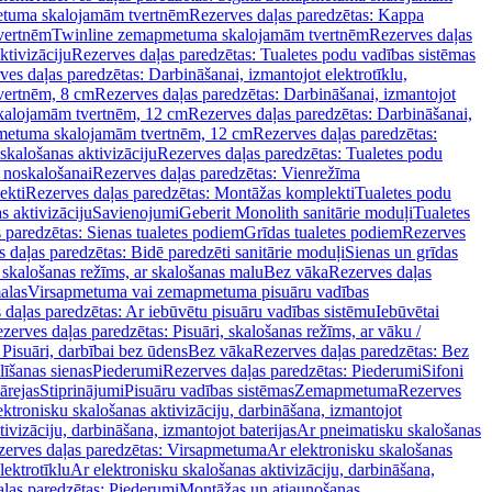
tuma skalojamām tvertnēm
Rezerves daļas paredzētas: Kappa
vertnēm
Twinline zemapmetuma skalojamām tvertnēm
Rezerves daļas
ktivizāciju
Rezerves daļas paredzētas: Tualetes podu vadības sistēmas
ves daļas paredzētas: Darbināšanai, izmantojot elektrotīklu,
vertnēm, 8 cm
Rezerves daļas paredzētas: Darbināšanai, izmantojot
skalojamām tvertnēm, 12 cm
Rezerves daļas paredzētas: Darbināšanai,
apmetuma skalojamām tvertnēm, 12 cm
Rezerves daļas paredzētas:
skalošanas aktivizāciju
Rezerves daļas paredzētas: Tualetes podu
 noskalošanai
Rezerves daļas paredzētas: Vienrežīma
ekti
Rezerves daļas paredzētas: Montāžas komplekti
Tualetes podu
s aktivizāciju
Savienojumi
Geberit Monolith sanitārie moduļi
Tualetes
 paredzētas: Sienas tualetes podiem
Grīdas tualetes podiem
Rezerves
 daļas paredzētas: Bidē paredzēti sanitārie moduļi
Sienas un grīdas
, skalošanas režīms, ar skalošanas malu
Bez vāka
Rezerves daļas
alas
Virsapmetuma vai zemapmetuma pisuāru vadības
 daļas paredzētas: Ar iebūvētu pisuāru vadības sistēmu
Iebūvētai
zerves daļas paredzētas: Pisuāri, skalošanas režīms, ar vāku /
 Pisuāri, darbībai bez ūdens
Bez vāka
Rezerves daļas paredzētas: Bez
līšanas sienas
Piederumi
Rezerves daļas paredzētas: Piederumi
Sifoni
ārejas
Stiprinājumi
Pisuāru vadības sistēmas
Zemapmetuma
Rezerves
ektronisku skalošanas aktivizāciju, darbināšana, izmantojot
ivizāciju, darbināšana, izmantojot baterijas
Ar pneimatisku skalošanas
zerves daļas paredzētas: Virsapmetuma
Ar elektronisku skalošanas
lektrotīklu
Ar elektronisku skalošanas aktivizāciju, darbināšana,
ļas paredzētas: Piederumi
Montāžas un atjaunošanas