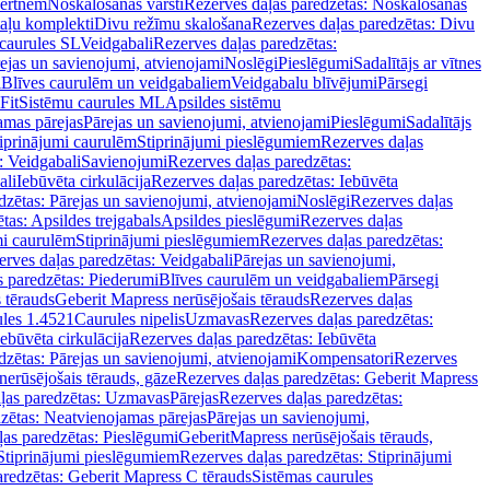
vertnēm
Noskalošanas vārsti
Rezerves daļas paredzētas: Noskalošanas
taļu komplekti
Divu režīmu skalošana
Rezerves daļas paredzētas: Divu
caurules SL
Veidgabali
Rezerves daļas paredzētas:
ejas un savienojumi, atvienojami
Noslēgi
Pieslēgumi
Sadalītājs ar vītnes
i
Blīves caurulēm un veidgabaliem
Veidgabalu blīvējumi
Pārsegi
Fit
Sistēmu caurules ML
Apsildes sistēmu
amas pārejas
Pārejas un savienojumi, atvienojami
Pieslēgumi
Sadalītājs
iprinājumi caurulēm
Stiprinājumi pieslēgumiem
Rezerves daļas
: Veidgabali
Savienojumi
Rezerves daļas paredzētas:
ali
Iebūvēta cirkulācija
Rezerves daļas paredzētas: Iebūvēta
dzētas: Pārejas un savienojumi, atvienojami
Noslēgi
Rezerves daļas
tas: Apsildes trejgabals
Apsildes pieslēgumi
Rezerves daļas
mi caurulēm
Stiprinājumi pieslēgumiem
Rezerves daļas paredzētas:
rves daļas paredzētas: Veidgabali
Pārejas un savienojumi,
s paredzētas: Piederumi
Blīves caurulēm un veidgabaliem
Pārsegi
 tērauds
Geberit Mapress nerūsējošais tērauds
Rezerves daļas
ules 1.4521
Caurules nipelis
Uzmavas
Rezerves daļas paredzētas:
Iebūvēta cirkulācija
Rezerves daļas paredzētas: Iebūvēta
dzētas: Pārejas un savienojumi, atvienojami
Kompensatori
Rezerves
nerūsējošais tērauds, gāze
Rezerves daļas paredzētas: Geberit Mapress
ļas paredzētas: Uzmavas
Pārejas
Rezerves daļas paredzētas:
zētas: Neatvienojamas pārejas
Pārejas un savienojumi,
ļas paredzētas: Pieslēgumi
GeberitMapress nerūsējošais tērauds,
Stiprinājumi pieslēgumiem
Rezerves daļas paredzētas: Stiprinājumi
aredzētas: Geberit Mapress C tērauds
Sistēmas caurules