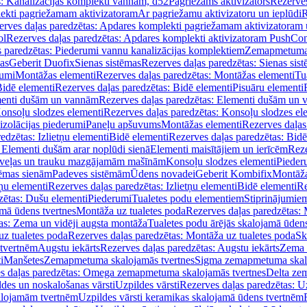
s: Kanalizācijas komplekti vannām, d52
Pagriežams aktivizators
Rezerves
lekti pagriežamam aktivizatoram
Ar pagriežamu aktivizatoru un ieplūdi
R
erves daļas paredzētas: Apdares komplekti pagriežamam aktivizatoram 
ol
Rezerves daļas paredzētas: Apdares komplekti aktivizatoram PushCon
s paredzētas: Piederumi vannu kanalizācijas komplektiem
Zemapmetuma c
mas
Geberit Duofix
Sienas sistēmas
Rezerves daļas paredzētas: Sienas sis
rumi
Montāžas elementi
Rezerves daļas paredzētas: Montāžas elementi
Tu
idē elementi
Rezerves daļas paredzētas: Bidē elementi
Pisuāru elementi
enti dušām un vannām
Rezerves daļas paredzētas: Elementi dušām un
onsoļu slodzes elementi
Rezerves daļas paredzētas: Konsoļu slodzes el
izolācijas piederumi
Paneļu apšuvums
Montāžas elementi
Rezerves daļas
edzētas: Izlietņu elementi
Bidē elementi
Rezerves daļas paredzētas: Bidē
 Elementi dušām arar noplūdi sienā
Elementi maisītājiem un ierīcēm
Reze
i veļas un trauku mazgājamām mašīnām
Konsoļu slodzes elementi
Pieder
tēmas sienām
Padeves sistēmām
Ūdens novadei
Geberit Kombifix
Montāža
tņu elementi
Rezerves daļas paredzētas: Izlietņu elementi
Bidē elementi
Re
zētas: Dušu elementi
Piederumi
Tualetes podu elementiem
Stiprinājumie
amā ūdens tvertnes
Montāža uz tualetes poda
Rezerves daļas paredzētas: 
as: Zema un vidēji augsta montāža
Tualetes podu ārējās skalojamā ūdens
z tualetes poda
Rezerves daļas paredzētas: Montāža uz tualetes poda
Sk
 tvertnēm
Augstu iekārts
Rezerves daļas paredzētas: Augstu iekārts
Zema 
i
Manšetes
Zemapmetuma skalojamās tvertnes
Sigma zemapmetuma skalo
s daļas paredzētas: Omega zemapmetuma skalojamās tvertnes
Delta ze
des un noskalošanas vārsti
Uzpildes vārsti
Rezerves daļas paredzētas: Uz
alojamām tvertnēm
Uzpildes vārsti keramikas skalojamā ūdens tvertnēm