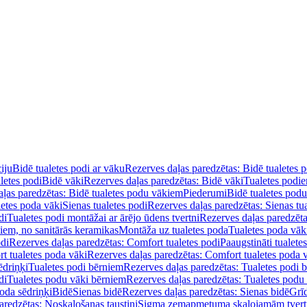
iju
Bidē tualetes podi ar vāku
Rezerves daļas paredzētas: Bidē tualetes 
letes podi
Bidē vāki
Rezerves daļas paredzētas: Bidē vāki
Tualetes podi
ļas paredzētas: Bidē tualetes podu vākiem
Piederumi
Bidē tualetes pod
letes poda vāki
Sienas tualetes podi
Rezerves daļas paredzētas: Sienas tu
di
Tualetes podi montāžai ar ārējo ūdens tvertni
Rezerves daļas paredzēta
diem, no sanitārās keramikas
Montāža uz tualetes poda
Tualetes poda vāk
odi
Rezerves daļas paredzētas: Comfort tualetes podi
Paaugstināti tualete
t tualetes poda vāki
Rezerves daļas paredzētas: Comfort tualetes poda 
ēdriņķi
Tualetes podi bērniem
Rezerves daļas paredzētas: Tualetes podi 
di
Tualetes podu vāki bērniem
Rezerves daļas paredzētas: Tualetes podu
oda sēdriņķi
Bidē
Sienas bidē
Rezerves daļas paredzētas: Sienas bidē
Grī
aredzētas: Noskalošanas taustiņi
Sigma zemapmetuma skalojamām tver