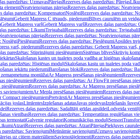
ļas paredzētas: Uzmavas
Pārejas
Rezerves daļas paredzētas: Pārejas
Līku
ta elementi
Neatvienojamas pārejas
Rezerves daļas paredzētas: Neatvien
s daļas paredzētas: Kompensatori
Noslēgi
Rezerves daļas paredzētas: No
slēgumi
Geberit Mapress C tērauds, piederumi
Blīves caurulēm un veidg
m
Geberit Mapress varš
Geberit Mapress varš
Rezerves daļas paredzētas: 
ļas paredzētas: Līkumi
Trejgabali
Rezerves daļas paredzētas: Trejgabali
Neatvienojamas pārejas
Rezerves daļas paredzētas: Neatvienojamas pāre
: Noslēgi
Pieslēgumi
Rezerves daļas paredzētas: Pieslēgumi
Apsildes trej
ress varš, piederumi
Rezerves daļas paredzētas: Geberit Mapress varš,
ļas paredzētas: Stiprinājumi pieslēgumiem
Sistēmas blīves
Skrūvju komp
iekārtas
Skalošanas kastes un tualetes poda vadība ar higiēnas skalošana
aļas paredzētas: Higiēnas moduļi
Skalošanas kastu un tualetes poda vad
lošanas iekārtu piederumi
Barošanas bloki
Rezerves daļas paredzētas: Ba
iļi zemapmetuma montāžai
Ar Mapress presēšanas pieslēgumiem
Rezerves
nas pieslēgumiem
Rezerves daļas paredzētas: Ar FlowFit presēšanas pi
s pieslēgumiem
Rezerves daļas paredzētas: Ar Mapress presēšanas pies
es savienojumiem
Ar Mepla presēšanas pieslēgumiem
Rezerves daļas pa
Ar Compact pieslēgumiem
Pretvārsti
Ar Mapress presēšanas pieslēgumie
ācijas joslas
Līmlentes
Izplešanas adatas
Javas piedevas
Izplešanās šuves
ldei
Rezerves daļas paredzētas: Sadalītāji grīdas apsildei
Lodveida ventiļi
šanas vienības
Rezerves daļas paredzētas: Temperatūras regulēšanas vie
pas termostati
Galvenie regulatori
Komunikācijas moduļi
Sensori
Transfor
Līkumi
Atzari
Rezerves daļas paredzētas: Atzari
Pārejas
Piekļuves caurule
s paredzētas: Savienojumi
Metināmie savienojumi
Uzmavu savienojumi
R
ārejas uz citiem materiāliem
Savienotājelementi
Rezerves daļas paredzēt