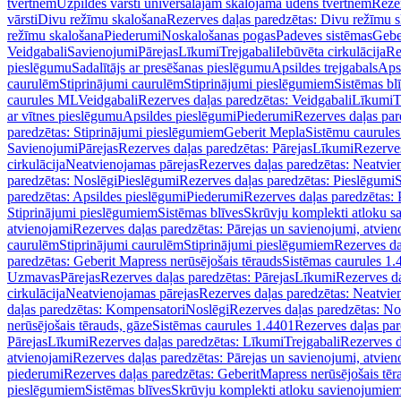
tvertnēm
Uzpildes vārsti universālajām skalojamā ūdens tvertnēm
Rezer
vārsti
Divu režīmu skalošana
Rezerves daļas paredzētas: Divu režīmu 
režīmu skalošana
Piederumi
Noskalošanas pogas
Padeves sistēmas
Gebe
Veidgabali
Savienojumi
Pārejas
Līkumi
Trejgabali
Iebūvēta cirkulācija
Re
pieslēgumu
Sadalītājs ar presēšanas pieslēgumu
Apsildes trejgabals
Apsi
caurulēm
Stiprinājumi caurulēm
Stiprinājumi pieslēgumiem
Sistēmas bl
caurules ML
Veidgabali
Rezerves daļas paredzētas: Veidgabali
Līkumi
T
ar vītnes pieslēgumu
Apsildes pieslēgumi
Piederumi
Rezerves daļas par
paredzētas: Stiprinājumi pieslēgumiem
Geberit Mepla
Sistēmu caurule
Savienojumi
Pārejas
Rezerves daļas paredzētas: Pārejas
Līkumi
Rezerves
cirkulācija
Neatvienojamas pārejas
Rezerves daļas paredzētas: Neatvie
paredzētas: Noslēgi
Pieslēgumi
Rezerves daļas paredzētas: Pieslēgumi
S
paredzētas: Apsildes pieslēgumi
Piederumi
Rezerves daļas paredzētas:
Stiprinājumi pieslēgumiem
Sistēmas blīves
Skrūvju komplekti atloku 
atvienojami
Rezerves daļas paredzētas: Pārejas un savienojumi, atvien
caurulēm
Stiprinājumi caurulēm
Stiprinājumi pieslēgumiem
Rezerves da
paredzētas: Geberit Mapress nerūsējošais tērauds
Sistēmas caurules 1.
Uzmavas
Pārejas
Rezerves daļas paredzētas: Pārejas
Līkumi
Rezerves da
cirkulācija
Neatvienojamas pārejas
Rezerves daļas paredzētas: Neatvie
daļas paredzētas: Kompensatori
Noslēgi
Rezerves daļas paredzētas: No
nerūsējošais tērauds, gāze
Sistēmas caurules 1.4401
Rezerves daļas par
Pārejas
Līkumi
Rezerves daļas paredzētas: Līkumi
Trejgabali
Rezerves d
atvienojami
Rezerves daļas paredzētas: Pārejas un savienojumi, atvien
piederumi
Rezerves daļas paredzētas: GeberitMapress nerūsējošais tēr
pieslēgumiem
Sistēmas blīves
Skrūvju komplekti atloku savienojumie