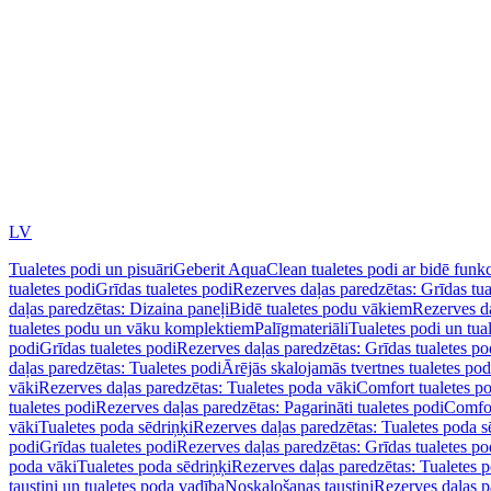
LV
Tualetes podi un pisuāri
Geberit AquaClean tualetes podi ar bidē funkc
tualetes podi
Grīdas tualetes podi
Rezerves daļas paredzētas: Grīdas tua
daļas paredzētas: Dizaina paneļi
Bidē tualetes podu vākiem
Rezerves da
tualetes podu un vāku komplektiem
Palīgmateriāli
Tualetes podi un tua
podi
Grīdas tualetes podi
Rezerves daļas paredzētas: Grīdas tualetes po
daļas paredzētas: Tualetes podi
Ārējās skalojamās tvertnes tualetes po
vāki
Rezerves daļas paredzētas: Tualetes poda vāki
Comfort tualetes p
tualetes podi
Rezerves daļas paredzētas: Pagarināti tualetes podi
Comfor
vāki
Tualetes poda sēdriņķi
Rezerves daļas paredzētas: Tualetes poda s
podi
Grīdas tualetes podi
Rezerves daļas paredzētas: Grīdas tualetes po
poda vāki
Tualetes poda sēdriņķi
Rezerves daļas paredzētas: Tualetes p
taustiņi un tualetes poda vadība
Noskalošanas taustiņi
Rezerves daļas p