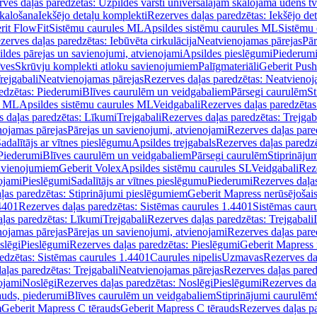
ves daļas paredzētas: Uzpildes vārsti universālajām skalojamā ūdens t
skalošana
Iekšējo detaļu komplekti
Rezerves daļas paredzētas: Iekšējo de
rit FlowFit
Sistēmu caurules ML
Apsildes sistēmu caurules ML
Sistēmu 
zerves daļas paredzētas: Iebūvēta cirkulācija
Neatvienojamas pārejas
Pār
ldes pārejas un savienojumi, atvienojami
Apsildes pieslēgumi
Piederum
īves
Skrūvju komplekti atloku savienojumiem
Palīgmateriāli
Geberit Push
rejgabali
Neatvienojamas pārejas
Rezerves daļas paredzētas: Neatvienoj
edzētas: Piederumi
Blīves caurulēm un veidgabaliem
Pārsegi caurulēm
St
s ML
Apsildes sistēmu caurules ML
Veidgabali
Rezerves daļas paredzētas
 daļas paredzētas: Līkumi
Trejgabali
Rezerves daļas paredzētas: Trejgab
nojamas pārejas
Pārejas un savienojumi, atvienojami
Rezerves daļas pare
adalītājs ar vītnes pieslēgumu
Apsildes trejgabals
Rezerves daļas paredzē
 Piederumi
Blīves caurulēm un veidgabaliem
Pārsegi caurulēm
Stiprināju
savienojumiem
Geberit Volex
Apsildes sistēmu caurules SL
Veidgabali
Reze
ojami
Pieslēgumi
Sadalītājs ar vītnes pieslēgumu
Piederumi
Rezerves daļa
ļas paredzētas: Stiprinājumi pieslēgumiem
Geberit Mapress nerūsējošais
4401
Rezerves daļas paredzētas: Sistēmas caurules 1.4401
Sistēmas caur
ļas paredzētas: Līkumi
Trejgabali
Rezerves daļas paredzētas: Trejgabali
nojamas pārejas
Pārejas un savienojumi, atvienojami
Rezerves daļas pare
slēgi
Pieslēgumi
Rezerves daļas paredzētas: Pieslēgumi
Geberit Mapress 
edzētas: Sistēmas caurules 1.4401
Caurules nipelis
Uzmavas
Rezerves da
aļas paredzētas: Trejgabali
Neatvienojamas pārejas
Rezerves daļas pared
ojami
Noslēgi
Rezerves daļas paredzētas: Noslēgi
Pieslēgumi
Rezerves da
auds, piederumi
Blīves caurulēm un veidgabaliem
Stiprinājumi caurulēm
m
Geberit Mapress C tērauds
Geberit Mapress C tērauds
Rezerves daļas p