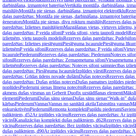
darbināšana, izmantojot baterijas
Vertikāla montāža, darbināšana, izma
maisītājs
Montāža pie sienas, darbināšana, izmantojot elektrotīklu
Rezer
daļas paredzētas: Montāža pie sienas, darbināšana, izmantojot baterija
ģeneratoru
Montāža pie sienas, divu rokturu maisītājs
Rezerves daļas pa
paredzētas: Izlietnes maisītājiem
Mazgāšanas vietas, virtuves izlietņu, i
daļas paredzētas: P veida sifoni
P veida sifoni, vietu taupoši modeļi
Reze
izlietnēm, vietu taupošs modelis
Rezerves daļas paredzētas: Pudeļsifoni
paredzētas: Izlietnes pieslēgumi
Pieslēguma īscaurule
Pieslēguma līkum
izlietnēm
P veida sifoni
Rezerves daļas paredzētas: P veida sifoni
Virtuv
īscaurule
Piederumi
Rezerves daļas paredzētas: Piederumi
Noteces sifo
sifoni
Rezerves daļas paredzētas: Zemapmetuma sifoni
Virsapmetuma s
izlietnēm
Rezerves daļas paredzētas: Noteces sifoni saimniecības izlie
daļas paredzētas: Pieslēguma īscaurule
Izplūdes vārsti
Rezerves daļas pa
paredzētas: Grīdas ūdens novade dušām
Dušas noteces
Rezerves daļas
daļas paredzētas: Dušas grīdas noteces
Dušas pamatnes izplūdes piede
noplūdes
Piederumi sienas līmeņa notecēm
Rezerves daļas paredzētas:
akmens dušas virsmas un Geberit Duofix uzstādīšanas elementi
Mākslī
elementi
Piederumi
Dušas sānu sienas
Dušas sānu sienas
“Walk-in” duša
kārbas
Piederumi
Vannas
Vannas no sanitārā akrila
Taisnstūra vannas
Mā
enkurskrūvēm
Piederumi
Remonta komplekti
Papildu piederumi
Savien
paliktņiem, d52
Ar izplūdes vāciņu
Rezerves daļas paredzētas: Ar izpl
vāciņš
Kanalizācijas komplekti dušas paliktņiem, d62
Rezerves daļas p
vāciņa
Rezerves daļas paredzētas: Bez izplūdes vāciņa
Izplūdes vāciņš
dušas paliktņiem, d90
Ar izplūdes vāciņu
Rezerves daļas paredzētas: A