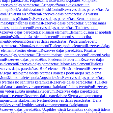
 daļas paredzētas: Pagriežams aktivizators
Apdares komplekti
ezerves daļas paredzētas: Ar pagriežamu aktivizatoru un
un ieplūdei
Ar aktivizatoru PushControl
Rezerves daļas paredzētas: Ar
trol
Ar vārstu aizbāžņiem
Rezerves daļas paredzētas: Ar vārstu
aurules pārtraucējs
Rezerves daļas paredzētas: Zemapmetuma
tēmas
Stiprināšanas sistēmas
Rezerves daļas paredzētas: Stiprināšanas
aletes podu elementi
Rezerves daļas paredzētas: Tualetes podu
Rezerves daļas paredzētas: Pisuāru elementi
Elementi dušām ar noplūdi
 vannām
Walk-in dušas sienu elementi
Elementi saimniecības
ementi
Piederumi
Rezerves daļas paredzētas: Piederumi
Geberit
 paredzētas: Montāžas elementi
Tualetes podu elementi
Rezerves daļas
 elementi
Pisuāru elementi
Rezerves daļas paredzētas: Pisuāru
rves daļas paredzētas: Elementi maisītājiem un ierīcēm
Elementi veļas
umi
Rezerves daļas paredzētas: Piederumi
Piederumi
Rezerves daļas
s elementi
Rezerves daļas paredzētas: Montāžas elementi
Tualetes
zerves daļas paredzētas: Bidē elementi
Pisuāru elementi
Rezerves
m
Ārējās skalojamā ūdens tvertnes
Tualetes podu ārējās skalojamā
Montāža uz tualetes poda
Augstu iekārts
Rezerves daļas paredzētas:
 tvertnes no sanitārās keramikas
Rezerves daļas paredzētas: Tualetes
alošanas caurules virsapmetuma skalojamā ūdens tvertnēm
Rezerves
un vidēji augsta montāža
Piederumi
Rezerves daļas paredzētas:
jamās tvertnes
Rezerves daļas paredzētas: Sigma zemapmetuma
mapmetuma skalojamās tvertnes
Rezerves daļas paredzētas: Delta
pildes vārsti
Uzpildes vārsti zemapmetuma skalojamām
Rezerves daļas paredzētas: Uzpildes vārsti keramikas skalojamā ūdens