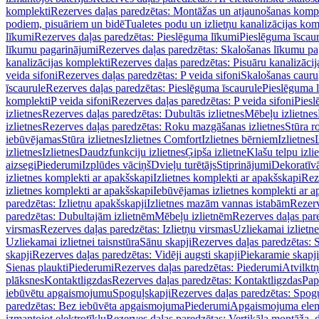
komplekti
Rezerves daļas paredzētas: Montāžas un atjaunošanas komp
podiem, pisuāriem un bidē
Tualetes podu un izlietņu kanalizācijas kom
līkumi
Rezerves daļas paredzētas: Pieslēguma līkumi
Pieslēguma īscau
līkumu pagarinājumi
Rezerves daļas paredzētas: Skalošanas līkumu p
kanalizācijas komplekti
Rezerves daļas paredzētas: Pisuāru kanalizāci
veida sifoni
Rezerves daļas paredzētas: P veida sifoni
Skalošanas cauru
īscaurule
Rezerves daļas paredzētas: Pieslēguma īscaurule
Pieslēguma 
komplekti
P veida sifoni
Rezerves daļas paredzētas: P veida sifoni
Piesl
izlietnes
Rezerves daļas paredzētas: Dubultās izlietnes
Mēbeļu izlietnes
izlietnes
Rezerves daļas paredzētas: Roku mazgāšanas izlietnes
Stūra r
iebūvējamas
Stūra izlietnes
Izlietnes Comfort
Izlietnes bērniem
Izlietnes
izlietnes
Izlietnes
Daudzfunkciju izlietnes
Ģipša izlietne
Klašu telpu izli
aizsegi
Piederumi
Izplūdes vāciņš
Dvieļu turētājs
Stiprinājumi
Dekoratīv
izlietnes komplekti ar apakšskapi
Izlietnes komplekti ar apakšskapi
Rez
izlietnes komplekti ar apakšskapi
Iebūvējamas izlietnes komplekti ar a
paredzētas: Izlietņu apakšskapji
Izlietnes mazām vannas istabām
Rezerv
paredzētas: Dubultajām izlietnēm
Mēbeļu izlietnēm
Rezerves daļas par
virsmas
Rezerves daļas paredzētas: Izlietņu virsmas
Uzliekamai izlietn
Uzliekamai izlietnei taisnstūra
Sānu skapji
Rezerves daļas paredzētas: 
skapji
Rezerves daļas paredzētas: Vidēji augsti skapji
Piekaramie skapji
Sienas plaukti
Piederumi
Rezerves daļas paredzētas: Piederumi
Atvilktņ
plāksnes
Kontaktligzdas
Rezerves daļas paredzētas: Kontaktligzdas
Pap
iebūvētu apgaismojumu
Spoguļskapji
Rezerves daļas paredzētas: Spog
paredzētas: Bez iebūvēta apgaismojuma
Piederumi
Apgaismojuma elem
izmantojot elektrotīklu
Rezerves daļas paredzētas: Vertikāla montāža, d