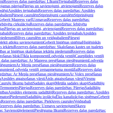
mi
Rezerves daļas paredzētas: Līkumi
Trejgabali
Rezerves daļas
ojamas pārejas
Pārejas un savienojumi, atvienojami
Rezerves daļas
slēgi
Apsildes trejgabals
Rezerves daļas paredzētas: Apsildes
abaliem
Pārsegi caurulēm
Stiprinājumi caurulēm
Stiprinājumi
Geberit Mapress varš
Uzmavas
Rezerves daļas paredzētas:
Iebūvēta cirkulācija
Rezerves daļas paredzētas: Iebūvēta
jas
Pārejas un savienojumi, atvienojami
Rezerves daļas paredzētas:
gabals
Rezerves daļas paredzētas: Apsildes trejgabals
Apsildes
 piederumi
Blīves caurulēm un veidgabaliem
Pārsegi
lekti atloku savienojumiem
Geberit higiēnas sistēma
Higiēniskās
s iekārtu
Rezerves daļas paredzētas: Skalošanas kastes un tualetes
ības ar higiēnas skalošanas iekārtu piederumi
Rezerves daļas
rošanas bloki
Tīkla komponenti
Lodveida ventiļi
Caurplūdes ventiļi
 daļas paredzētas: Ar Mapress presēšanas pieslēgumiem
Lodveida
eslēgumiem
Ar Mepla presēšanas pieslēgumiem
Rezerves daļas
lēgumiem
Lodveida ventiļi zemapmetuma montāžai
Rezerves daļas
redzētas: Ar Mepla presēšanas pieslēgumiem
Ar Volex presēšanas
m
Apsildes atgaisošanas vārsti
Ātrās atgaisošanas vārsti
Virsmu
Cauruļu līkumu balsti
Sadales skapji
Metāla sadales skapji
Sadalītāju
Termometrs
Pārejas
Rezerves daļas paredzētas: Pārejas
Sadalītāju
nības
Apsildes elementu sadalītāji
Rezerves daļas paredzētas: Apsildes
matori
Piederumi
Sadalītāju izolācija
Ēku kanalizācijas sistēmas
Geberit
s
Rezerves daļas paredzētas: Piekļuves caurules
Veidgabali
ezerves daļas paredzētas: Uzmavu savienojumi
Skavu
as: Savienotājelementi
Pieslēguma līkumi
Rezerves daļas paredzētas: