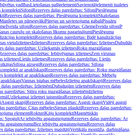
ebūvētas vadības
Lietošanas palīgelementi
Savienotājelementi tualetes
s komplekti
Sifoni
Rezerves daļas paredzētas: Sifoni
Pieslēguma
kti
Rezerves daļas paredzētas: Pieslēguma komplekti
Skalošanas
Manšetes un pārsegvāki
Pārejas un savienojuma gabali
Pisuāru
mežveida sifoni
Rezerves daļas paredzētas: Gliemežveida sifoni
P
šanas cauruļu un skalošanas līkumu pagarinājumi
Pieslēguma
izācijas komplekti
Rezerves daļas paredzētas: Bidē kanalizācijas
as vieta
Izlietnes
Izlietnes
Rezerves daļas paredzētas: Izlietnes
Dubultās
s daļas paredzētas: Uzliekamās izlietnes
Roku mazgāšanas
Rezerves daļas paredzētas: Iebūvējamas izlietnes
Zem virsmas
s izlietnes
Lietās izlietnes
Rezerves daļas paredzētas: Lietās
stkājas
Sifona aizsegi
Rezerves daļas paredzētas: Sifona
komplekti ar apakšskapi
Rezerves daļas paredzētas: Roku mazgāšanas
es komplekti ar apakšskapi
Rezerves daļas paredzētas: Mēbeļu
r apakšskapi
Vannas istabas mēbeles
Izlietņu apakšskapji
Rezerves daļas
daļas paredzētas: Izlietnēm
Dubultajām izlietnēm
Rezerves daļas
as paredzētas: Stūra roku mazgāšanas izlietnēm
Izlietņu
ormā
Uzliekamai izlietnei taisnstūra
Rezerves daļas paredzētas:
i
Augsti skapji
Rezerves daļas paredzētas: Augsti skapji
Vidēji augsti
as paredzētas: Citas mēbeles
Sienas plaukti
Rezerves daļas paredzētas:
ojuma elementi
Rokturi
Kāju komplekti
Magnētiskās
s: Spoguļi
Ar iebūvētu apgaismojumu
Rezerves daļas paredzētas: Ar
vētu apgaismojumu
Bez iebūvēta apgaismojuma
Rezerves daļas
s daļas paredzētas: Izlietnes maisītāji
Vertikāla montāža, darbināšana,
ntojot baterijas
Rezerves daļas paredzētas: Vertikāla montāža,