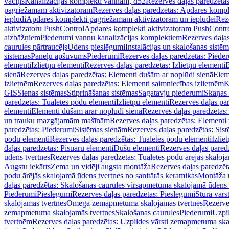
vāciņš
Kanalizācijas komplekti vannām, d52
Rezerves daļas paredzēta
pagriežamam aktivizatoram
Rezerves daļas paredzētas: Apdares komp
ieplūdi
Apdares komplekti pagriežamam aktivizatoram un ieplūdei
Rez
aktivizatoru PushControl
Apdares komplekti aktivizatoram PushContr
aizbāžņiem
Piederumi vannu kanalizācijas komplektiem
Rezerves daļa
caurules pārtraucējs
Ūdens pieslēgumi
Instalācijas un skalošanas sistē
sistēmas
Paneļu apšuvums
Piederumi
Rezerves daļas paredzētas: Piede
elementi
Izlietņu elementi
Rezerves daļas paredzētas: Izlietņu elementi
B
sienā
Rezerves daļas paredzētas: Elementi dušām ar noplūdi sienā
Elem
izlietnēm
Rezerves daļas paredzētas: Elementi saimniecības izlietnēm
K
GIS
Sienas sistēmas
Stiprināšanas sistēmas
Sagatavju piederumi
Skaņas 
paredzētas: Tualetes podu elementi
Izlietņu elementi
Rezerves daļas par
elementi
Elementi dušām arar noplūdi sienā
Rezerves daļas paredzētas:
un trauku mazgājamām mašīnām
Rezerves daļas paredzētas: Element
paredzētas: Piederumi
Sistēmas sienām
Rezerves daļas paredzētas: Sis
podu elementi
Rezerves daļas paredzētas: Tualetes podu elementi
Izlie
daļas paredzētas: Pisuāru elementi
Dušu elementi
Rezerves daļas pared
ūdens tvertnes
Rezerves daļas paredzētas: Tualetes podu ārējās skaloj
Augstu iekārts
Zema un vidēji augsta montāža
Rezerves daļas paredzēt
podu ārējās skalojamā ūdens tvertnes no sanitārās keramikas
Montāža u
daļas paredzētas: Skalošanas caurules virsapmetuma skalojamā ūdens
Piederumi
Pieslēgumi
Rezerves daļas paredzētas: Pieslēgumi
Stūra vārst
skalojamās tvertnes
Omega zemapmetuma skalojamās tvertnes
Rezerve
zemapmetuma skalojamās tvertnes
Skalošanas caurules
Piederumi
Uzpil
tvertnēm
Rezerves daļas paredzētas: Uzpildes vārsti zemapmetuma sk