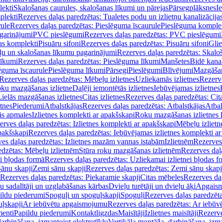
lekti
Skalošanas caurules, skalošanas līkumi un pārejas
Pārsegplāksnes
I
plekti
Rezerves daļas paredzētas: Tualetes podu un izlietņu kanalizācija
rule
Rezerves daļas paredzētas: Pieslēguma īscaurule
Pieslēguma komple
agarinājumi
PVC pieslēgumi
Rezerves daļas paredzētas: PVC pieslēgumi
jas komplekti
Pisuāru sifoni
Rezerves daļas paredzētas: Pisuāru sifoni
Glie
ļu un skalošanas līkumu pagarinājumi
Rezerves daļas paredzētas: Skalo
līkumi
Rezerves daļas paredzētas: Pieslēguma līkumi
Manšetes
Bidē kanal
ēguma īscaurule
Pieslēguma līkumi
Pārsegi
Pieslēgumi
Blīvējumi
Mazgāšan
Rezerves daļas paredzētas: Mēbeļu izlietnes
Uzliekamās izlietnes
Rezerve
oku mazgāšanas izlietne
Daļēji iemontētās izlietnes
Iebūvējamas izlietnes
Lielās mazgāšanas izlietnes
Citas izlietnes
Rezerves daļas paredzētas: Cita
etnes
Piederumi
Atbalstkājas
Rezerves daļas paredzētas: Atbalstkājas
Atbal
ās apmales
Izlietnes komplekti ar apakšskapi
Roku mazgāšanas izlietnes 
erves daļas paredzētas: Izlietnes komplekti ar apakšskapi
Mēbeļu izlietn
pakšskapi
Rezerves daļas paredzētas: Iebūvējamas izlietnes komplekti a
es daļas paredzētas: Izlietnes mazām vannas istabām
Izlietnēm
Rezerves 
edzētas: Mēbeļu izlietnēm
Stūra roku mazgāšanas izlietnēm
Rezerves daļ
ei bļodas formā
Rezerves daļas paredzētas: Uzliekamai izlietnei bļodas f
Sānu skapji
Zemi sānu skapji
Rezerves daļas paredzētas: Zemi sānu skapj
Rezerves daļas paredzētas: Piekaramie skapji
Citas mēbeles
Rezerves daļ
u sadalītāji un uzglabāšanas kārbas
Dvieļu turētāji un dvieļu āķi
Apgaism
ildu piederumi
Spoguļi un spoguļskapji
Spoguļi
Rezerves daļas paredzēta
uļskapji
Ar iebūvētu apgaismojumu
Rezerves daļas paredzētas: Ar iebū
enti
Papildu piederumi
Kontaktligzdas
Maisītāji
Izlietnes maisītāji
Rezerve
arbināšana, izmantojot elektrotīklu
Vertikāla montāža, darbināšana, izma