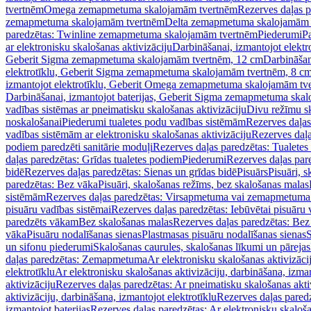
tvertnēm
Omega zemapmetuma skalojamām tvertnēm
Rezerves daļas 
zemapmetuma skalojamām tvertnēm
Delta zemapmetuma skalojamām 
paredzētas: Twinline zemapmetuma skalojamām tvertnēm
Piederumi
Pa
ar elektronisku skalošanas aktivizāciju
Darbināšanai, izmantojot elek
Geberit Sigma zemapmetuma skalojamām tvertnēm, 12 cm
Darbināšan
elektrotīklu, Geberit Sigma zemapmetuma skalojamām tvertnēm, 8 c
izmantojot elektrotīklu, Geberit Omega zemapmetuma skalojamām tv
Darbināšanai, izmantojot baterijas, Geberit Sigma zemapmetuma ska
vadības sistēmas ar pneimatisku skalošanas aktivizāciju
Divu režīmu s
noskalošanai
Piederumi tualetes podu vadības sistēmām
Rezerves daļas
vadības sistēmām ar elektronisku skalošanas aktivizāciju
Rezerves daļa
podiem paredzēti sanitārie moduļi
Rezerves daļas paredzētas: Tualetes
daļas paredzētas: Grīdas tualetes podiem
Piederumi
Rezerves daļas par
bidē
Rezerves daļas paredzētas: Sienas un grīdas bidē
Pisuārs
Pisuāri, 
paredzētas: Bez vāka
Pisuāri, skalošanas režīms, bez skalošanas malas
sistēmām
Rezerves daļas paredzētas: Virsapmetuma vai zemapmetuma 
pisuāru vadības sistēmai
Rezerves daļas paredzētas: Iebūvētai pisuāru 
paredzēts vākam
Bez skalošanas malas
Rezerves daļas paredzētas: Bez
vāka
Pisuāru nodalīšanas sienas
Plastmasas pisuāru nodalīšanas sienas
S
un sifonu piederumi
Skalošanas caurules, skalošanas līkumi un pārejas
daļas paredzētas: Zemapmetuma
Ar elektronisku skalošanas aktivizācij
elektrotīklu
Ar elektronisku skalošanas aktivizāciju, darbināšana, izman
aktivizāciju
Rezerves daļas paredzētas: Ar pneimatisku skalošanas akti
aktivizāciju, darbināšana, izmantojot elektrotīklu
Rezerves daļas paredz
izmantojot baterijas
Rezerves daļas paredzētas: Ar elektronisku skalošan