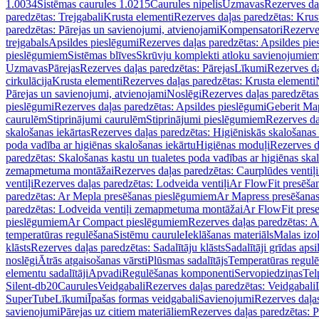
1.0034
Sistēmas caurules 1.0215
Caurules nipelis
Uzmavas
Rezerves da
paredzētas: Trejgabali
Krusta elementi
Rezerves daļas paredzētas: Krus
paredzētas: Pārejas un savienojumi, atvienojami
Kompensatori
Rezerve
trejgabals
Apsildes pieslēgumi
Rezerves daļas paredzētas: Apsildes pie
pieslēgumiem
Sistēmas blīves
Skrūvju komplekti atloku savienojumie
Uzmavas
Pārejas
Rezerves daļas paredzētas: Pārejas
Līkumi
Rezerves da
cirkulācija
Krusta elementi
Rezerves daļas paredzētas: Krusta elementi
Pārejas un savienojumi, atvienojami
Noslēgi
Rezerves daļas paredzētas
pieslēgumi
Rezerves daļas paredzētas: Apsildes pieslēgumi
Geberit Map
caurulēm
Stiprinājumi caurulēm
Stiprinājumi pieslēgumiem
Rezerves da
skalošanas iekārtas
Rezerves daļas paredzētas: Higiēniskās skalošanas 
poda vadība ar higiēnas skalošanas iekārtu
Higiēnas moduļi
Rezerves d
paredzētas: Skalošanas kastu un tualetes poda vadības ar higiēnas ska
zemapmetuma montāžai
Rezerves daļas paredzētas: Caurplūdes vent
ventiļi
Rezerves daļas paredzētas: Lodveida ventiļi
Ar FlowFit presēša
paredzētas: Ar Mepla presēšanas pieslēgumiem
Ar Mapress presēšana
paredzētas: Lodveida ventiļi zemapmetuma montāžai
Ar FlowFit pres
pieslēgumiem
Ar Compact pieslēgumiem
Rezerves daļas paredzētas: 
temperatūras regulēšana
Sistēmu caurule
Ieklāšanas materiāls
Malas izol
klāsts
Rezerves daļas paredzētas: Sadalītāju klāsts
Sadalītāji grīdas apsi
noslēgi
Ātrās atgaisošanas vārsti
Plūsmas sadalītājs
Temperatūras regulē
elementu sadalītāji
Apvadi
Regulēšanas komponenti
Servopiedziņas
Tel
Silent-db20
Caurules
Veidgabali
Rezerves daļas paredzētas: Veidgabali
SuperTube
Līkumi
Īpašas formas veidgabali
Savienojumi
Rezerves daļa
savienojumi
Pārejas uz citiem materiāliem
Rezerves daļas paredzētas: P