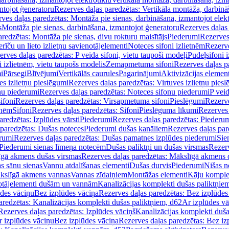
ntojot ģeneratoru
Rezerves daļas paredzētas: Vertikāla montāža, darbinā
ves daļas paredzētas: Montāža pie sienas, darbināšana, izmantojot elekt
s
Montāža pie sienas, darbināšana, izmantojot ģeneratoru
Rezerves daļas 
redzētas: Montāža pie sienas, divu rokturu maisītājs
Piederumi
Rezerves
erīču un lieto izlietņu savienotājelementi
Noteces sifoni izlietnēm
Rezerve
rves daļas paredzētas: P veida sifoni, vietu taupoši modeļi
Pudeļsifoni 
 izlietnēm, vietu taupošs modelis
Zemapmetuma sifoni
Rezerves daļas 
i
Pārsegi
Blīvējumi
Vertikālās caurules
Pagarinājumi
Aktivizācijas element
es izlietņu pieslēgumi
Rezerves daļas paredzētas: Virtuves izlietņu pies
nu piederumi
Rezerves daļas paredzētas: Noteces sifonu piederumi
P veid
ifoni
Rezerves daļas paredzētas: Virsapmetuma sifoni
Pieslēgumi
Rezerve
tnēm
Sifoni
Rezerves daļas paredzētas: Sifoni
Pieslēguma līkumi
Rezerves 
redzētas: Izplūdes vārsti
Piederumi
Rezerves daļas paredzētas: Piederu
 paredzētas: Dušas noteces
Piederumi dušas kanāliem
Rezerves daļas par
rumi
Rezerves daļas paredzētas: Dušas pamatnes izplūdes piederumi
Sie
 Piederumi sienas līmeņa notecēm
Dušas paliktņi un dušas virsmas
Rezerv
gā akmens dušas virsmas
Rezerves daļas paredzētas: Mākslīgā akmens 
s sānu sienas
Vannu atdalīšanas elementi
Dušas durvis
Piederumi
Nišas n
kslīgā akmens vannas
Vannas zīdaiņiem
Montāžas elementi
Kāju komplek
otājelementi dušām un vannām
Kanalizācijas komplekti dušas paliktņie
ūdes vāciņu
Bez izplūdes vāciņa
Rezerves daļas paredzētas: Bez izplūdes
aredzētas: Kanalizācijas komplekti dušas paliktņiem, d62
Ar izplūdes v
Rezerves daļas paredzētas: Izplūdes vāciņš
Kanalizācijas komplekti duša
r izplūdes vāciņu
Bez izplūdes vāciņa
Rezerves daļas paredzētas: Bez iz