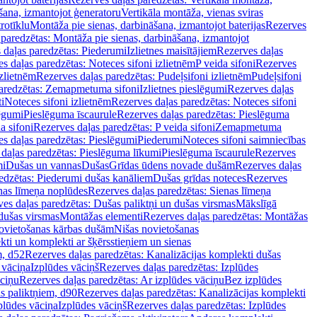
šana, izmantojot ģeneratoru
Vertikāla montāža, vienas sviras
rotīklu
Montāža pie sienas, darbināšana, izmantojot baterijas
Rezerves
paredzētas: Montāža pie sienas, darbināšana, izmantojot
 daļas paredzētas: Piederumi
Izlietnes maisītājiem
Rezerves daļas
s daļas paredzētas: Noteces sifoni izlietnēm
P veida sifoni
Rezerves
izlietnēm
Rezerves daļas paredzētas: Pudeļsifoni izlietnēm
Pudeļsifoni
paredzētas: Zemapmetuma sifoni
Izlietnes pieslēgumi
Rezerves daļas
i
Noteces sifoni izlietnēm
Rezerves daļas paredzētas: Noteces sifoni
lēgumi
Pieslēguma īscaurule
Rezerves daļas paredzētas: Pieslēguma
a sifoni
Rezerves daļas paredzētas: P veida sifoni
Zemapmetuma
s daļas paredzētas: Pieslēgumi
Piederumi
Noteces sifoni saimniecības
daļas paredzētas: Pieslēguma līkumi
Pieslēguma īscaurule
Rezerves
mi
Dušas un vannas
Dušas
Grīdas ūdens novade dušām
Rezerves daļas
edzētas: Piederumi dušas kanāliem
Dušas grīdas noteces
Rezerves
nas līmeņa noplūdes
Rezerves daļas paredzētas: Sienas līmeņa
es daļas paredzētas: Dušas paliktņi un dušas virsmas
Mākslīgā
dušas virsmas
Montāžas elementi
Rezerves daļas paredzētas: Montāžas
ovietošanas kārbas dušām
Nišas novietošanas
ti un komplekti ar šķērsstieņiem un sienas
m, d52
Rezerves daļas paredzētas: Kanalizācijas komplekti dušas
 vāciņa
Izplūdes vāciņš
Rezerves daļas paredzētas: Izplūdes
āciņu
Rezerves daļas paredzētas: Ar izplūdes vāciņu
Bez izplūdes
s paliktņiem, d90
Rezerves daļas paredzētas: Kanalizācijas komplekti
plūdes vāciņa
Izplūdes vāciņš
Rezerves daļas paredzētas: Izplūdes