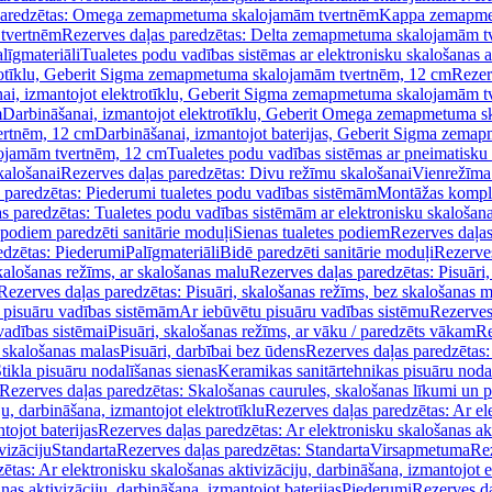
paredzētas: Omega zemapmetuma skalojamām tvertnēm
Kappa zemapme
tvertnēm
Rezerves daļas paredzētas: Delta zemapmetuma skalojamām t
līgmateriāli
Tualetes podu vadības sistēmas ar elektronisku skalošanas a
trotīklu, Geberit Sigma zemapmetuma skalojamām tvertnēm, 12 cm
Rezer
ai, izmantojot elektrotīklu, Geberit Sigma zemapmetuma skalojamām t
m
Darbināšanai, izmantojot elektrotīklu, Geberit Omega zemapmetuma 
ertnēm, 12 cm
Darbināšanai, izmantojot baterijas, Geberit Sigma zem
lojamām tvertnēm, 12 cm
Tualetes podu vadības sistēmas ar pneimatisku 
kalošanai
Rezerves daļas paredzētas: Divu režīmu skalošanai
Vienrežīma
 paredzētas: Piederumi tualetes podu vadības sistēmām
Montāžas kompl
s paredzētas: Tualetes podu vadības sistēmām ar elektronisku skalošana
 podiem paredzēti sanitārie moduļi
Sienas tualetes podiem
Rezerves daļas
edzētas: Piederumi
Palīgmateriāli
Bidē paredzēti sanitārie moduļi
Rezerves
skalošanas režīms, ar skalošanas malu
Rezerves daļas paredzētas: Pisuāri
Rezerves daļas paredzētas: Pisuāri, skalošanas režīms, bez skalošanas m
pisuāru vadības sistēmām
Ar iebūvētu pisuāru vadības sistēmu
Rezerves
vadības sistēmai
Pisuāri, skalošanas režīms, ar vāku / paredzēts vākam
Re
 skalošanas malas
Pisuāri, darbībai bez ūdens
Rezerves daļas paredzētas:
tikla pisuāru nodalīšanas sienas
Keramikas sanitārtehnikas pisuāru noda
Rezerves daļas paredzētas: Skalošanas caurules, skalošanas līkumi un p
u, darbināšana, izmantojot elektrotīklu
Rezerves daļas paredzētas: Ar el
tojot baterijas
Rezerves daļas paredzētas: Ar elektronisku skalošanas akt
vizāciju
Standarta
Rezerves daļas paredzētas: Standarta
Virsapmetuma
Re
ētas: Ar elektronisku skalošanas aktivizāciju, darbināšana, izmantojot e
as aktivizāciju, darbināšana, izmantojot baterijas
Piederumi
Rezerves da