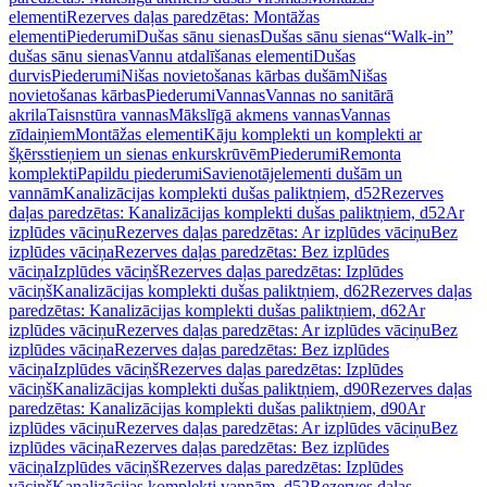
elementi
Rezerves daļas paredzētas: Montāžas
elementi
Piederumi
Dušas sānu sienas
Dušas sānu sienas
“Walk-in”
dušas sānu sienas
Vannu atdalīšanas elementi
Dušas
durvis
Piederumi
Nišas novietošanas kārbas dušām
Nišas
novietošanas kārbas
Piederumi
Vannas
Vannas no sanitārā
akrila
Taisnstūra vannas
Mākslīgā akmens vannas
Vannas
zīdaiņiem
Montāžas elementi
Kāju komplekti un komplekti ar
šķērsstieņiem un sienas enkurskrūvēm
Piederumi
Remonta
komplekti
Papildu piederumi
Savienotājelementi dušām un
vannām
Kanalizācijas komplekti dušas paliktņiem, d52
Rezerves
daļas paredzētas: Kanalizācijas komplekti dušas paliktņiem, d52
Ar
izplūdes vāciņu
Rezerves daļas paredzētas: Ar izplūdes vāciņu
Bez
izplūdes vāciņa
Rezerves daļas paredzētas: Bez izplūdes
vāciņa
Izplūdes vāciņš
Rezerves daļas paredzētas: Izplūdes
vāciņš
Kanalizācijas komplekti dušas paliktņiem, d62
Rezerves daļas
paredzētas: Kanalizācijas komplekti dušas paliktņiem, d62
Ar
izplūdes vāciņu
Rezerves daļas paredzētas: Ar izplūdes vāciņu
Bez
izplūdes vāciņa
Rezerves daļas paredzētas: Bez izplūdes
vāciņa
Izplūdes vāciņš
Rezerves daļas paredzētas: Izplūdes
vāciņš
Kanalizācijas komplekti dušas paliktņiem, d90
Rezerves daļas
paredzētas: Kanalizācijas komplekti dušas paliktņiem, d90
Ar
izplūdes vāciņu
Rezerves daļas paredzētas: Ar izplūdes vāciņu
Bez
izplūdes vāciņa
Rezerves daļas paredzētas: Bez izplūdes
vāciņa
Izplūdes vāciņš
Rezerves daļas paredzētas: Izplūdes
vāciņš
Kanalizācijas komplekti vannām, d52
Rezerves daļas