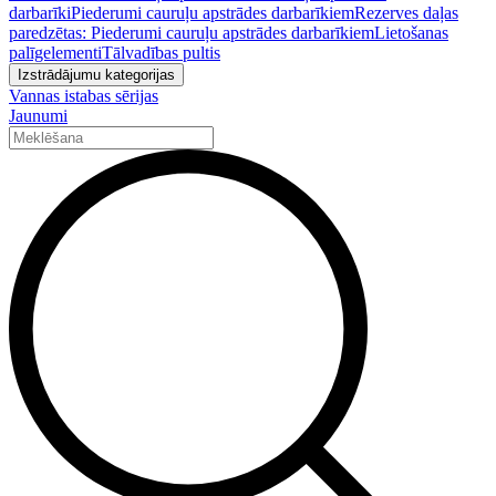
darbarīki
Piederumi cauruļu apstrādes darbarīkiem
Rezerves daļas
paredzētas: Piederumi cauruļu apstrādes darbarīkiem
Lietošanas
palīgelementi
Tālvadības pultis
Izstrādājumu kategorijas
Vannas istabas sērijas
Jaunumi