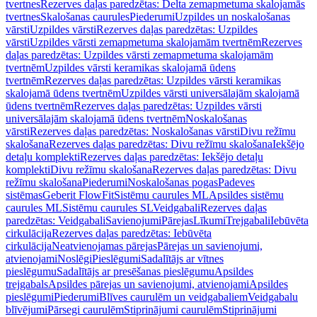
tvertnes
Rezerves daļas paredzētas: Delta zemapmetuma skalojamās
tvertnes
Skalošanas caurules
Piederumi
Uzpildes un noskalošanas
vārsti
Uzpildes vārsti
Rezerves daļas paredzētas: Uzpildes
vārsti
Uzpildes vārsti zemapmetuma skalojamām tvertnēm
Rezerves
daļas paredzētas: Uzpildes vārsti zemapmetuma skalojamām
tvertnēm
Uzpildes vārsti keramikas skalojamā ūdens
tvertnēm
Rezerves daļas paredzētas: Uzpildes vārsti keramikas
skalojamā ūdens tvertnēm
Uzpildes vārsti universālajām skalojamā
ūdens tvertnēm
Rezerves daļas paredzētas: Uzpildes vārsti
universālajām skalojamā ūdens tvertnēm
Noskalošanas
vārsti
Rezerves daļas paredzētas: Noskalošanas vārsti
Divu režīmu
skalošana
Rezerves daļas paredzētas: Divu režīmu skalošana
Iekšējo
detaļu komplekti
Rezerves daļas paredzētas: Iekšējo detaļu
komplekti
Divu režīmu skalošana
Rezerves daļas paredzētas: Divu
režīmu skalošana
Piederumi
Noskalošanas pogas
Padeves
sistēmas
Geberit FlowFit
Sistēmu caurules ML
Apsildes sistēmu
caurules ML
Sistēmu caurules SL
Veidgabali
Rezerves daļas
paredzētas: Veidgabali
Savienojumi
Pārejas
Līkumi
Trejgabali
Iebūvēta
cirkulācija
Rezerves daļas paredzētas: Iebūvēta
cirkulācija
Neatvienojamas pārejas
Pārejas un savienojumi,
atvienojami
Noslēgi
Pieslēgumi
Sadalītājs ar vītnes
pieslēgumu
Sadalītājs ar presēšanas pieslēgumu
Apsildes
trejgabals
Apsildes pārejas un savienojumi, atvienojami
Apsildes
pieslēgumi
Piederumi
Blīves caurulēm un veidgabaliem
Veidgabalu
blīvējumi
Pārsegi caurulēm
Stiprinājumi caurulēm
Stiprinājumi