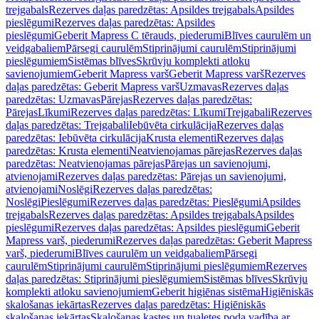
trejgabals
Rezerves daļas paredzētas: Apsildes trejgabals
Apsildes
pieslēgumi
Rezerves daļas paredzētas: Apsildes
pieslēgumi
Geberit Mapress C tērauds, piederumi
Blīves caurulēm un
veidgabaliem
Pārsegi caurulēm
Stiprinājumi caurulēm
Stiprinājumi
pieslēgumiem
Sistēmas blīves
Skrūvju komplekti atloku
savienojumiem
Geberit Mapress varš
Geberit Mapress varš
Rezerves
daļas paredzētas: Geberit Mapress varš
Uzmavas
Rezerves daļas
paredzētas: Uzmavas
Pārejas
Rezerves daļas paredzētas:
Pārejas
Līkumi
Rezerves daļas paredzētas: Līkumi
Trejgabali
Rezerves
daļas paredzētas: Trejgabali
Iebūvēta cirkulācija
Rezerves daļas
paredzētas: Iebūvēta cirkulācija
Krusta elementi
Rezerves daļas
paredzētas: Krusta elementi
Neatvienojamas pārejas
Rezerves daļas
paredzētas: Neatvienojamas pārejas
Pārejas un savienojumi,
atvienojami
Rezerves daļas paredzētas: Pārejas un savienojumi,
atvienojami
Noslēgi
Rezerves daļas paredzētas:
Noslēgi
Pieslēgumi
Rezerves daļas paredzētas: Pieslēgumi
Apsildes
trejgabals
Rezerves daļas paredzētas: Apsildes trejgabals
Apsildes
pieslēgumi
Rezerves daļas paredzētas: Apsildes pieslēgumi
Geberit
Mapress varš, piederumi
Rezerves daļas paredzētas: Geberit Mapress
varš, piederumi
Blīves caurulēm un veidgabaliem
Pārsegi
caurulēm
Stiprinājumi caurulēm
Stiprinājumi pieslēgumiem
Rezerves
daļas paredzētas: Stiprinājumi pieslēgumiem
Sistēmas blīves
Skrūvju
komplekti atloku savienojumiem
Geberit higiēnas sistēma
Higiēniskās
skalošanas iekārtas
Rezerves daļas paredzētas: Higiēniskās
skalošanas iekārtas
Skalošanas kastes un tualetes poda vadība ar