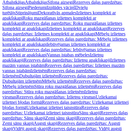
Atbalstkājas
Atbalstkājas
Sifona aizsegi
Rezerves daļas paredzētas:
Sifona aizsegi
Piederumi
Izplūdes vāciņš
Dvieļu
turētājs
Stiprinājumi
Dekoratīvās apmales
Izlietnes komplekti ar
apakšskapi
Roku mazgāšanas izlietnes komplekti ar
apakšskapi
Rezerves daļas paredzētas: Roku mazgāšanas izlietnes
komplekti ar apakšskapi
Izlietnes komplekti ar apakšskapi
Rezerves
daļas paredzētas: Izlietnes komplekti ar apakšskapi
Mēbeļu izlietnes
komplekti ar apakšskapi
Rezerves daļas paredzētas: Mēbeļu izlietnes
komplekti ar apakšskapi
Iebūvējamas izlietnes komplekti ar
apakšskapi
Rezerves daļas paredzētas: Iebūvējamas izlietnes
komplekti ar apakšskapi
Vannas istabas mēbeles
Izlietņu
apakšskapji
Rezerves daļas paredzētas: Izlietņu apakšskapji
Izlietnes
mazām vannas istabām
Rezerves daļas paredzētas: Izlietnes mazām
vannas istabām
Izlietnēm
Rezerves daļas paredzētas:
Izlietnēm
Dubultajām izlietnēm
Rezerves daļas paredzētas:
Dubultajām izlietnēm
Mēbeļu izlietnēm
Rezerves daļas paredzētas:
Mēbeļu izlietnēm
Stūra roku mazgāšanas izlietnēm
Rezerves daļas
paredzētas: Stūra roku mazgāšanas izlietnēm
Izlietņu
virsmas
Rezerves daļas paredzētas: Izlietņu virsmas
Uzliekamai
izlietnei bļodas formā
Rezerves daļas paredzētas: Uzliekamai izlietnei
bļodas formā
Uzliekamai izlietnei taisnstūra
Rezerves daļas
paredzētas: Uzliekamai izlietnei taisnstūra
Sānu skapji
Rezerves daļas
paredzētas: Sānu skapji
Zemi sānu skapji
Rezerves daļas paredzētas:
Zemi sānu skapji
Augsti skapji
Rezerves daļas paredzētas: Augsti
skapji
Vidēji augsti skapji
Rezerves daļas paredzētas: Vidēji augsti