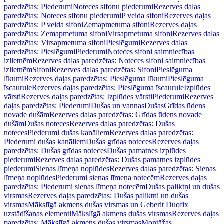
paredzētas: Piederumi
Noteces sifonu piederumi
Rezerves daļas
paredzētas: Noteces sifonu piederumi
P veida sifoni
Rezerves daļas
paredzētas: P veida sifoni
Zemapmetuma sifoni
Rezerves daļas
paredzētas: Zemapmetuma sifoni
Virsapmetuma sifoni
Rezerves daļas
paredzētas: Virsapmetuma sifoni
Pieslēgumi
Rezerves daļas
paredzētas: Pieslēgumi
Piederumi
Noteces sifoni saimniecības
izlietnēm
Rezerves daļas paredzētas: Noteces sifoni saimniecības
izlietnēm
Sifoni
Rezerves daļas paredzētas: Sifoni
Pieslēguma
līkumi
Rezerves daļas paredzētas: Pieslēguma līkumi
Pieslēguma
īscaurule
Rezerves daļas paredzētas: Pieslēguma īscaurule
Izplūdes
vārsti
Rezerves daļas paredzētas: Izplūdes vārsti
Piederumi
Rezerves
daļas paredzētas: Piederumi
Dušas un vannas
Dušas
Grīdas ūdens
novade dušām
Rezerves daļas paredzētas: Grīdas ūdens novade
dušām
Dušas noteces
Rezerves daļas paredzētas: Dušas
noteces
Piederumi dušas kanāliem
Rezerves daļas paredzētas:
Piederumi dušas kanāliem
Dušas grīdas noteces
Rezerves daļas
paredzētas: Dušas grīdas noteces
Dušas pamatnes izplūdes
piederumi
Rezerves daļas paredzētas: Dušas pamatnes izplūdes
piederumi
Sienas līmeņa noplūdes
Rezerves daļas paredzētas: Sienas
līmeņa noplūdes
Piederumi sienas līmeņa notecēm
Rezerves daļas
paredzētas: Piederumi sienas līmeņa notecēm
Dušas paliktņi un dušas
virsmas
Rezerves daļas paredzētas: Dušas paliktņi un dušas
virsmas
Mākslīgā akmens dušas virsmas un Geberit Duofix
uzstādīšanas elementi
Mākslīgā akmens dušas virsmas
Rezerves daļas
paredzētas: Mākslīgā akmens dušas virsmas
Montāžas