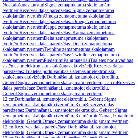
Noskalošanas taustiņi
Sigma zemapmetuma skalojamām
tvertnēm
Rezerves daļas paredzētas: Sigma zemapmetuma
skalojamām tvertnēm
Omega zemapmetuma skalojamām
tvertnēm
Rezerves daļas paredzētas: Omega zemapmetuma
skalojamām tvertnēm
Kappa zemapmetuma skalojamām
tvertnēm
Rezerves daļas paredzētas: Kappa zemapmetuma
skalojamām tvertnēm
Delta zemapmetuma skalojamām
tvertnēm
Rezerves daļas paredzētas: Delta zemapmetuma
skalojamām tvertnēm
Twinline zemapmetuma skalojamām
tvertnēm
Rezerves daļas paredzētas: Twinline zemapmetuma
skalojamām tvertnēm
Piederumi
Palīgmateriāli
Tualetes podu vadības
sistēmas ar elektronisku skalošanas aktivizāciju
Rezerves daļas
paredzētas: Tualetes podu vadības sistēmas ar elektronisku
skalošanas aktivizāciju
Darbināšanai, izmantojot elektrotīklu,
Geberit Sigma zemapmetuma skalojamām tvertnēm, 12 cm
Rezerves
daļas paredzētas: Darbināšanai, izmantojot elektrotīklu,
Geberit Sigma zemapmetuma skalojamām tvertnēm,
12 cm
Darbināšanai, izmantojot elektrotīklu, Geberit Sigma
zemapmetuma skalojamām tvertnēm, 8 cm
Rezerves daļas
paredzētas: Darbināšanai, izmantojot elektrotīklu, Geberit Sigma
zemapmetuma skalojamām tvertnēm, 8 cm
Darbināšanai, izmantojot
elektrotīklu, Geberit Omega zemapmetuma skalojamām tvertnēm,
12 cm
Rezerves daļas paredzētas: Darbināšanai, izmantojot
elektrotīklu, Geberit Omega zemapmetuma skalojamām tvertnēm,
12 cm
Darbināšanai, izmantojot baterijas, Geberit Sigma