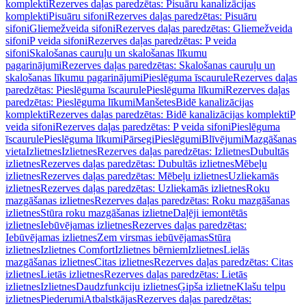
komplekti
Rezerves daļas paredzētas: Pisuāru kanalizācijas
komplekti
Pisuāru sifoni
Rezerves daļas paredzētas: Pisuāru
sifoni
Gliemežveida sifoni
Rezerves daļas paredzētas: Gliemežveida
sifoni
P veida sifoni
Rezerves daļas paredzētas: P veida
sifoni
Skalošanas cauruļu un skalošanas līkumu
pagarinājumi
Rezerves daļas paredzētas: Skalošanas cauruļu un
skalošanas līkumu pagarinājumi
Pieslēguma īscaurule
Rezerves daļas
paredzētas: Pieslēguma īscaurule
Pieslēguma līkumi
Rezerves daļas
paredzētas: Pieslēguma līkumi
Manšetes
Bidē kanalizācijas
komplekti
Rezerves daļas paredzētas: Bidē kanalizācijas komplekti
P
veida sifoni
Rezerves daļas paredzētas: P veida sifoni
Pieslēguma
īscaurule
Pieslēguma līkumi
Pārsegi
Pieslēgumi
Blīvējumi
Mazgāšanas
vieta
Izlietnes
Izlietnes
Rezerves daļas paredzētas: Izlietnes
Dubultās
izlietnes
Rezerves daļas paredzētas: Dubultās izlietnes
Mēbeļu
izlietnes
Rezerves daļas paredzētas: Mēbeļu izlietnes
Uzliekamās
izlietnes
Rezerves daļas paredzētas: Uzliekamās izlietnes
Roku
mazgāšanas izlietnes
Rezerves daļas paredzētas: Roku mazgāšanas
izlietnes
Stūra roku mazgāšanas izlietne
Daļēji iemontētās
izlietnes
Iebūvējamas izlietnes
Rezerves daļas paredzētas:
Iebūvējamas izlietnes
Zem virsmas iebūvējamas
Stūra
izlietnes
Izlietnes Comfort
Izlietnes bērniem
Izlietnes
Lielās
mazgāšanas izlietnes
Citas izlietnes
Rezerves daļas paredzētas: Citas
izlietnes
Lietās izlietnes
Rezerves daļas paredzētas: Lietās
izlietnes
Izlietnes
Daudzfunkciju izlietnes
Ģipša izlietne
Klašu telpu
izlietnes
Piederumi
Atbalstkājas
Rezerves daļas paredzētas: