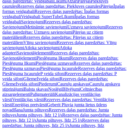
daļas paredzētas: Veidgabali
Līkumi
Atzari
Pārejas
Piekļuves
caurules
Rezerves daļas paredzētas: Piekļuves caurules
Pārejas
Īpašas
formas veidgabali
Rezerves daļas paredzētas: Īpašas formas
veidgabali
Veidgabali SuperTube
Līkumi
Īpašas formas
veidgabali
Savienojumi
Rezerves daļas paredzētas:
Savienojumi
Metināmie savienojumi
Uzmavu savienojumi
Rezerves
daļas paredzētas: Uzmavu savienojumi
Pārejas uz citiem
materiāliem
Rezerves daļas paredzētas: Pārejas uz citiem
materiāliem
Vītņu savienojumi
Rezerves daļas paredzētas: Vītņu
savienojumi
Atloka savienojumi
Atloka
adapteri
Savienotājelementi
Rezerves daļas paredzētas:
Savienotājelementi
Pieslēguma līkumi
Rezerves daļas paredzētas:
Pieslēguma līkumi
Pieslēguma uzmavas
Rezerves daļas paredzētas:
Pieslēguma uzmavas
Pieslēguma īscaurule
Rezerves daļas paredzētas:
Pieslēguma īscaurule
P veida sifoni
Rezerves daļas paredzētas: P
veida sifoni
Gliemežveida sifoni
Rezerves daļas paredzētas:
Gliemežveida sifoni
Piederumi
Cauruļu apskavas
Cauruļu apskavu
stiprinājumi
Balsta skavas
Noslēgi
Blīvējumi
Celtniecības
aizsargelementi
Palīgmateriāli
Kanalizācijas ventilācijas
vārsti
Ventilācijas vārsti
Rezerves daļas paredzētas: Ventilācijas
vārsti
Enerģijas pretvārsti
Geberit Pluvia jumta lietus ūdens
novadīšana
Jumta piltuves
Rezerves daļas paredzētas: Jumta
piltuves
Jumta piltuves, līdz 12 l/s
Rezerves daļas paredzētas: Jumta
piltuves, līdz 12 l/s
Jumta piltuves, līdz 25 l/s
Rezerves daļas
paredzētas: Jumta piltuves, līdz 25 l/s
Jumta piltuves, līdz