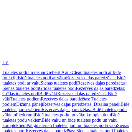
LV
Tualetes podi un pisuāri
Geberit AquaClean tualetes podi ar bidē
funkciju
Bidē tualetes podi ar vāku
Rezerves daļas paredzētas: Bidē
tualetes podi ar vāku
Sienas tualetes podi
Rezerves daļas paredzētas:
Sienas tualetes podi
Grīdas tualetes podi
Rezerves daļas paredzētas:
Grīdas tualetes podi
Bidē vāki
Rezerves daļas paredzētas: Bidē
vāki
Tualetes podiem
Rezerves daļas paredzētas: Tualetes
podiem
Dizaina paneļi
Rezerves daļas paredzētas: Dizaina paneļi
Bidē
tualetes podu vākiem
Rezerves daļas paredzētas: Bidē tualetes podu
vākiem
Piederumi
Bidē tualetes podu un vāku komplektiem
Bidē
tualetes podu vākiem
Bidē vāku un bidē tualetes podu un vāku
komplektiem
Palīgmateriāli
Tualetes podi un tualetes poda vāki
Sienas
tualetes podi
Rezerves daļas paredzētas: Sienas tualetes podi
Tualetes