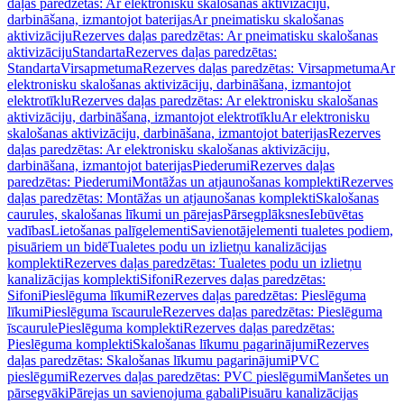
daļas paredzētas: Ar elektronisku skalošanas aktivizāciju,
darbināšana, izmantojot baterijas
Ar pneimatisku skalošanas
aktivizāciju
Rezerves daļas paredzētas: Ar pneimatisku skalošanas
aktivizāciju
Standarta
Rezerves daļas paredzētas:
Standarta
Virsapmetuma
Rezerves daļas paredzētas: Virsapmetuma
Ar
elektronisku skalošanas aktivizāciju, darbināšana, izmantojot
elektrotīklu
Rezerves daļas paredzētas: Ar elektronisku skalošanas
aktivizāciju, darbināšana, izmantojot elektrotīklu
Ar elektronisku
skalošanas aktivizāciju, darbināšana, izmantojot baterijas
Rezerves
daļas paredzētas: Ar elektronisku skalošanas aktivizāciju,
darbināšana, izmantojot baterijas
Piederumi
Rezerves daļas
paredzētas: Piederumi
Montāžas un atjaunošanas komplekti
Rezerves
daļas paredzētas: Montāžas un atjaunošanas komplekti
Skalošanas
caurules, skalošanas līkumi un pārejas
Pārsegplāksnes
Iebūvētas
vadības
Lietošanas palīgelementi
Savienotājelementi tualetes podiem,
pisuāriem un bidē
Tualetes podu un izlietņu kanalizācijas
komplekti
Rezerves daļas paredzētas: Tualetes podu un izlietņu
kanalizācijas komplekti
Sifoni
Rezerves daļas paredzētas:
Sifoni
Pieslēguma līkumi
Rezerves daļas paredzētas: Pieslēguma
līkumi
Pieslēguma īscaurule
Rezerves daļas paredzētas: Pieslēguma
īscaurule
Pieslēguma komplekti
Rezerves daļas paredzētas:
Pieslēguma komplekti
Skalošanas līkumu pagarinājumi
Rezerves
daļas paredzētas: Skalošanas līkumu pagarinājumi
PVC
pieslēgumi
Rezerves daļas paredzētas: PVC pieslēgumi
Manšetes un
pārsegvāki
Pārejas un savienojuma gabali
Pisuāru kanalizācijas