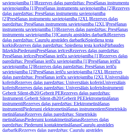
savienojamība [1]
Rezerves daļas paredzētas: Presēšanas instrumentu
savienojamība [1]
Presēšanas instrumentu savienojamība [2]
Rezerves
daļas paredzētas: Presēšanas instrumentu savienojamība
[2]
Presēšanas instrumentu savietojamība [2XL]
Rezerves daļas
paredzētas: Presēšanas instrumentu savietojamība [2XL]
Presēšanas
instrumentu savietojamība [3]
Rezerves daļas paredzētas: Presēšanas
instrumentu savietojamība [3]
Cauruļu apstrādes darbarīki
Rezerves
daļas paredzētas: Cauruļu apstrādes darbarīki
Spiediena testa
korķis
Rezerves daļas paredzētas: Spiediena testa korķis
Pārbaudes
līdzeklis
Piederumi
Presēšanas ierīces
Rezerves daļas paredzētas:
Presēšanas ierīces
Presēšanas ierīču savietojamība [1]
Rezerves daļas
paredzētas: Presēšanas ierīču savietojamība [1]
Presēšanas ierīču
savietojamība [2]
Rezerves daļas paredzētas: Presēšanas ierīču
savietojamība [2]
Presēšanas ierīču savietojamība [2XL]
Rezerves
daļas paredzētas: Presēšanas ierīču savietojamība [2XL]
Universālais
koferis
Rezerves daļas paredzētas: Universālais koferis
Universālais
koferis
Rezerves daļas paredzētas: Universālais koferis
Instrumenti
Geberit Silent-db20/Geberit PE
Rezerves daļas paredzētas:
Instrumenti Geberit Silent-db20/Geberit PE
Elektrometināšanas
instrumenti
Rezerves daļas paredzētas: Elektrometināšanas
instrumenti
Piederumi elektrometināšanas instrumentiem
Simetriskās
metināšanas
Rezerves daļas paredzētas: Simetriskās
metināšanas
Piederumi kontaktmetināšanas
Rezerves daļas
paredzētas: Piederumi kontaktmetināšanas
Cauruļu apstrādes
darbarīki
Rezerves daļas paredzētas: Cauruļu apstrādes