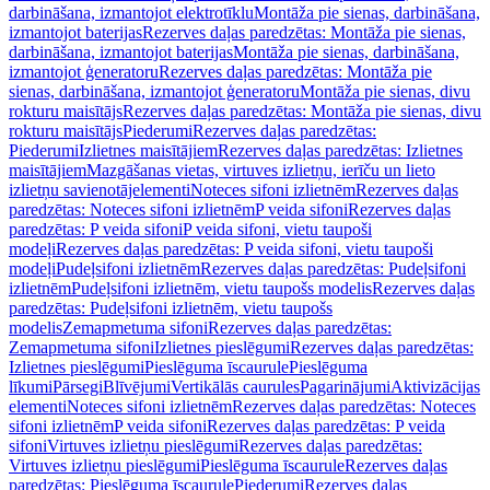
darbināšana, izmantojot elektrotīklu
Montāža pie sienas, darbināšana,
izmantojot baterijas
Rezerves daļas paredzētas: Montāža pie sienas,
darbināšana, izmantojot baterijas
Montāža pie sienas, darbināšana,
izmantojot ģeneratoru
Rezerves daļas paredzētas: Montāža pie
sienas, darbināšana, izmantojot ģeneratoru
Montāža pie sienas, divu
rokturu maisītājs
Rezerves daļas paredzētas: Montāža pie sienas, divu
rokturu maisītājs
Piederumi
Rezerves daļas paredzētas:
Piederumi
Izlietnes maisītājiem
Rezerves daļas paredzētas: Izlietnes
maisītājiem
Mazgāšanas vietas, virtuves izlietņu, ierīču un lieto
izlietņu savienotājelementi
Noteces sifoni izlietnēm
Rezerves daļas
paredzētas: Noteces sifoni izlietnēm
P veida sifoni
Rezerves daļas
paredzētas: P veida sifoni
P veida sifoni, vietu taupoši
modeļi
Rezerves daļas paredzētas: P veida sifoni, vietu taupoši
modeļi
Pudeļsifoni izlietnēm
Rezerves daļas paredzētas: Pudeļsifoni
izlietnēm
Pudeļsifoni izlietnēm, vietu taupošs modelis
Rezerves daļas
paredzētas: Pudeļsifoni izlietnēm, vietu taupošs
modelis
Zemapmetuma sifoni
Rezerves daļas paredzētas:
Zemapmetuma sifoni
Izlietnes pieslēgumi
Rezerves daļas paredzētas:
Izlietnes pieslēgumi
Pieslēguma īscaurule
Pieslēguma
līkumi
Pārsegi
Blīvējumi
Vertikālās caurules
Pagarinājumi
Aktivizācijas
elementi
Noteces sifoni izlietnēm
Rezerves daļas paredzētas: Noteces
sifoni izlietnēm
P veida sifoni
Rezerves daļas paredzētas: P veida
sifoni
Virtuves izlietņu pieslēgumi
Rezerves daļas paredzētas:
Virtuves izlietņu pieslēgumi
Pieslēguma īscaurule
Rezerves daļas
paredzētas: Pieslēguma īscaurule
Piederumi
Rezerves daļas