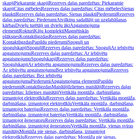
skapji
Piekaramie skapji
Rezerves daļas paredzētas: Piekaramie
skapji
Citas mēbeles
Rezerves daļas paredzētas: Citas mēbeles
Sienas
plaukti
Rezerves daļas paredzētas: Sienas plaukti
Piederumi
Rezerves
daļas paredzētas: Piederumi
Atvilktņu sadalītāji un uzglabāšanas
kārbas
Dvieļu turētāji un dvieļu āķi
Apgaismojuma
elementi
Rokturi
Kāju komplekti
Magnētiskās
plāksnes
Kontaktligzdas
Rezerves daļas paredzētas:
Kontaktligzdas
Papildu piederumi
Spoguļi un
spoguļskapji
Spoguļi
Rezerves daļas paredzētas: Spoguļi
Ar iebūvētu
apgaismojumu
Rezerves daļas paredzētas: Ar iebūvētu
apgaismojumu
Spoguļskapji
Rezerves daļas paredzētas:
Spoguļskapji
Ar iebūvētu apgaismojumu
Rezerves daļas paredzētas:
Ar iebūvētu apgaismojumu
Bez iebūvēta apgaismojuma
Rezerves
daļas paredzētas: Bez iebūvēta
apgaismojuma
Piederumi
Apgaismojuma elementi
Papildu
piederumi
Kontaktligzdas
Maisītāji
Izlietnes maisītāji
Rezerves daļas
paredzētas: Izlietnes maisītāji
Vertikāla montāža, darbināšana,
izmantojot elektrotīklu
Rezerves daļas paredzētas: Vertikāla montāža,
darbināšana, izmantojot elektrotīklu
Vertikāla montāža, darbināšana,
izmantojot baterijas
Rezerves daļas paredzētas: Vertikāla montāža,
darbināšana, izmantojot baterijas
Vertikāla montāža, darbināšana,
izmantojot ģeneratoru
Rezerves daļas paredzētas: Vertikāla montāža,
darbināšana, izmantojot ģeneratoru
Vertikāla montāža, vienas sviras
maisītājs
Montāža pie sienas, darbināšana, izmantojot
elektrotīklu
Rezerves daļas paredzētas: Montāža pie sienas,