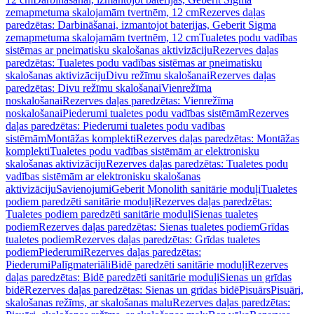
zemapmetuma skalojamām tvertnēm, 12 cm
Rezerves daļas
paredzētas: Darbināšanai, izmantojot baterijas, Geberit Sigma
zemapmetuma skalojamām tvertnēm, 12 cm
Tualetes podu vadības
sistēmas ar pneimatisku skalošanas aktivizāciju
Rezerves daļas
paredzētas: Tualetes podu vadības sistēmas ar pneimatisku
skalošanas aktivizāciju
Divu režīmu skalošanai
Rezerves daļas
paredzētas: Divu režīmu skalošanai
Vienrežīma
noskalošanai
Rezerves daļas paredzētas: Vienrežīma
noskalošanai
Piederumi tualetes podu vadības sistēmām
Rezerves
daļas paredzētas: Piederumi tualetes podu vadības
sistēmām
Montāžas komplekti
Rezerves daļas paredzētas: Montāžas
komplekti
Tualetes podu vadības sistēmām ar elektronisku
skalošanas aktivizāciju
Rezerves daļas paredzētas: Tualetes podu
vadības sistēmām ar elektronisku skalošanas
aktivizāciju
Savienojumi
Geberit Monolith sanitārie moduļi
Tualetes
podiem paredzēti sanitārie moduļi
Rezerves daļas paredzētas:
Tualetes podiem paredzēti sanitārie moduļi
Sienas tualetes
podiem
Rezerves daļas paredzētas: Sienas tualetes podiem
Grīdas
tualetes podiem
Rezerves daļas paredzētas: Grīdas tualetes
podiem
Piederumi
Rezerves daļas paredzētas:
Piederumi
Palīgmateriāli
Bidē paredzēti sanitārie moduļi
Rezerves
daļas paredzētas: Bidē paredzēti sanitārie moduļi
Sienas un grīdas
bidē
Rezerves daļas paredzētas: Sienas un grīdas bidē
Pisuārs
Pisuāri,
skalošanas režīms, ar skalošanas malu
Rezerves daļas paredzētas: