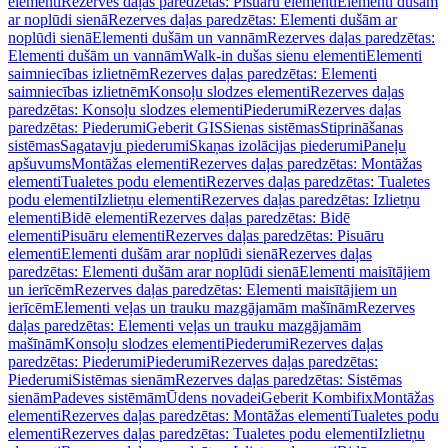
elementi
Rezerves daļas paredzētas: Pisuāru elementi
Elementi dušām
ar noplūdi sienā
Rezerves daļas paredzētas: Elementi dušām ar
noplūdi sienā
Elementi dušām un vannām
Rezerves daļas paredzētas:
Elementi dušām un vannām
Walk-in dušas sienu elementi
Elementi
saimniecības izlietnēm
Rezerves daļas paredzētas: Elementi
saimniecības izlietnēm
Konsoļu slodzes elementi
Rezerves daļas
paredzētas: Konsoļu slodzes elementi
Piederumi
Rezerves daļas
paredzētas: Piederumi
Geberit GIS
Sienas sistēmas
Stiprināšanas
sistēmas
Sagatavju piederumi
Skaņas izolācijas piederumi
Paneļu
apšuvums
Montāžas elementi
Rezerves daļas paredzētas: Montāžas
elementi
Tualetes podu elementi
Rezerves daļas paredzētas: Tualetes
podu elementi
Izlietņu elementi
Rezerves daļas paredzētas: Izlietņu
elementi
Bidē elementi
Rezerves daļas paredzētas: Bidē
elementi
Pisuāru elementi
Rezerves daļas paredzētas: Pisuāru
elementi
Elementi dušām arar noplūdi sienā
Rezerves daļas
paredzētas: Elementi dušām arar noplūdi sienā
Elementi maisītājiem
un ierīcēm
Rezerves daļas paredzētas: Elementi maisītājiem un
ierīcēm
Elementi veļas un trauku mazgājamām mašīnām
Rezerves
daļas paredzētas: Elementi veļas un trauku mazgājamām
mašīnām
Konsoļu slodzes elementi
Piederumi
Rezerves daļas
paredzētas: Piederumi
Piederumi
Rezerves daļas paredzētas:
Piederumi
Sistēmas sienām
Rezerves daļas paredzētas: Sistēmas
sienām
Padeves sistēmām
Ūdens novadei
Geberit Kombifix
Montāžas
elementi
Rezerves daļas paredzētas: Montāžas elementi
Tualetes podu
elementi
Rezerves daļas paredzētas: Tualetes podu elementi
Izlietņu