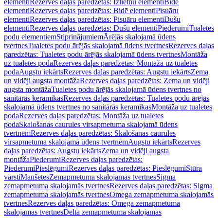
elementi
Rezerves daļas paredzētas: Izlietņu elementi
Bidē
elementi
Rezerves daļas paredzētas: Bidē elementi
Pisuāru
elementi
Rezerves daļas paredzētas: Pisuāru elementi
Dušu
elementi
Rezerves daļas paredzētas: Dušu elementi
Piederumi
Tualetes
podu elementiem
Stiprinājumiem
Ārējās skalojamā ūdens
tvertnes
Tualetes podu ārējās skalojamā ūdens tvertnes
Rezerves daļas
paredzētas: Tualetes podu ārējās skalojamā ūdens tvertnes
Montāža
uz tualetes poda
Rezerves daļas paredzētas: Montāža uz tualetes
poda
Augstu iekārts
Rezerves daļas paredzētas: Augstu iekārts
Zema
un vidēji augsta montāža
Rezerves daļas paredzētas: Zema un vidēji
augsta montāža
Tualetes podu ārējās skalojamā ūdens tvertnes no
sanitārās keramikas
Rezerves daļas paredzētas: Tualetes podu ārējās
skalojamā ūdens tvertnes no sanitārās keramikas
Montāža uz tualetes
poda
Rezerves daļas paredzētas: Montāža uz tualetes
poda
Skalošanas caurules virsapmetuma skalojamā ūdens
tvertnēm
Rezerves daļas paredzētas: Skalošanas caurules
virsapmetuma skalojamā ūdens tvertnēm
Augstu iekārts
Rezerves
daļas paredzētas: Augstu iekārts
Zema un vidēji augsta
montāža
Piederumi
Rezerves daļas paredzētas:
Piederumi
Pieslēgumi
Rezerves daļas paredzētas: Pieslēgumi
Stūra
vārsti
Manšetes
Zemapmetuma skalojamās tvertnes
Sigma
zemapmetuma skalojamās tvertnes
Rezerves daļas paredzētas: Sigma
zemapmetuma skalojamās tvertnes
Omega zemapmetuma skalojamās
tvertnes
Rezerves daļas paredzētas: Omega zemapmetuma
skalojamās tvertnes
Delta zemapmetuma skalojamās