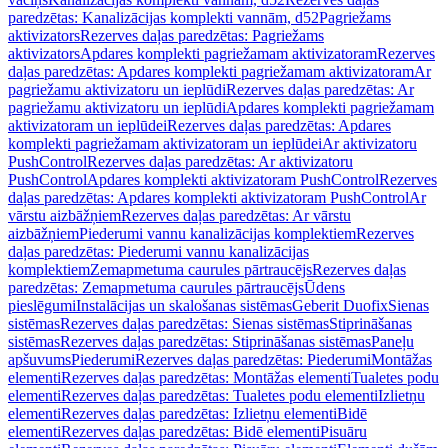
paredzētas: Kanalizācijas komplekti vannām, d52
Pagriežams
aktivizators
Rezerves daļas paredzētas: Pagriežams
aktivizators
Apdares komplekti pagriežamam aktivizatoram
Rezerves
daļas paredzētas: Apdares komplekti pagriežamam aktivizatoram
Ar
pagriežamu aktivizatoru un ieplūdi
Rezerves daļas paredzētas: Ar
pagriežamu aktivizatoru un ieplūdi
Apdares komplekti pagriežamam
aktivizatoram un ieplūdei
Rezerves daļas paredzētas: Apdares
komplekti pagriežamam aktivizatoram un ieplūdei
Ar aktivizatoru
PushControl
Rezerves daļas paredzētas: Ar aktivizatoru
PushControl
Apdares komplekti aktivizatoram PushControl
Rezerves
daļas paredzētas: Apdares komplekti aktivizatoram PushControl
Ar
vārstu aizbāžņiem
Rezerves daļas paredzētas: Ar vārstu
aizbāžņiem
Piederumi vannu kanalizācijas komplektiem
Rezerves
daļas paredzētas: Piederumi vannu kanalizācijas
komplektiem
Zemapmetuma caurules pārtraucējs
Rezerves daļas
paredzētas: Zemapmetuma caurules pārtraucējs
Ūdens
pieslēgumi
Instalācijas un skalošanas sistēmas
Geberit Duofix
Sienas
sistēmas
Rezerves daļas paredzētas: Sienas sistēmas
Stiprināšanas
sistēmas
Rezerves daļas paredzētas: Stiprināšanas sistēmas
Paneļu
apšuvums
Piederumi
Rezerves daļas paredzētas: Piederumi
Montāžas
elementi
Rezerves daļas paredzētas: Montāžas elementi
Tualetes podu
elementi
Rezerves daļas paredzētas: Tualetes podu elementi
Izlietņu
elementi
Rezerves daļas paredzētas: Izlietņu elementi
Bidē
elementi
Rezerves daļas paredzētas: Bidē elementi
Pisuāru