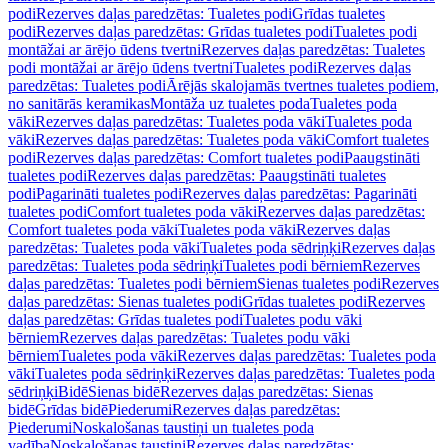
podi
Rezerves daļas paredzētas: Tualetes podi
Grīdas tualetes
podi
Rezerves daļas paredzētas: Grīdas tualetes podi
Tualetes podi
montāžai ar ārējo ūdens tvertni
Rezerves daļas paredzētas: Tualetes
podi montāžai ar ārējo ūdens tvertni
Tualetes podi
Rezerves daļas
paredzētas: Tualetes podi
Ārējās skalojamās tvertnes tualetes podiem,
no sanitārās keramikas
Montāža uz tualetes poda
Tualetes poda
vāki
Rezerves daļas paredzētas: Tualetes poda vāki
Tualetes poda
vāki
Rezerves daļas paredzētas: Tualetes poda vāki
Comfort tualetes
podi
Rezerves daļas paredzētas: Comfort tualetes podi
Paaugstināti
tualetes podi
Rezerves daļas paredzētas: Paaugstināti tualetes
podi
Pagarināti tualetes podi
Rezerves daļas paredzētas: Pagarināti
tualetes podi
Comfort tualetes poda vāki
Rezerves daļas paredzētas:
Comfort tualetes poda vāki
Tualetes poda vāki
Rezerves daļas
paredzētas: Tualetes poda vāki
Tualetes poda sēdriņķi
Rezerves daļas
paredzētas: Tualetes poda sēdriņķi
Tualetes podi bērniem
Rezerves
daļas paredzētas: Tualetes podi bērniem
Sienas tualetes podi
Rezerves
daļas paredzētas: Sienas tualetes podi
Grīdas tualetes podi
Rezerves
daļas paredzētas: Grīdas tualetes podi
Tualetes podu vāki
bērniem
Rezerves daļas paredzētas: Tualetes podu vāki
bērniem
Tualetes poda vāki
Rezerves daļas paredzētas: Tualetes poda
vāki
Tualetes poda sēdriņķi
Rezerves daļas paredzētas: Tualetes poda
sēdriņķi
Bidē
Sienas bidē
Rezerves daļas paredzētas: Sienas
bidē
Grīdas bidē
Piederumi
Rezerves daļas paredzētas:
Piederumi
Noskalošanas taustiņi un tualetes poda
vadība
Noskalošanas taustiņi
Rezerves daļas paredzētas: