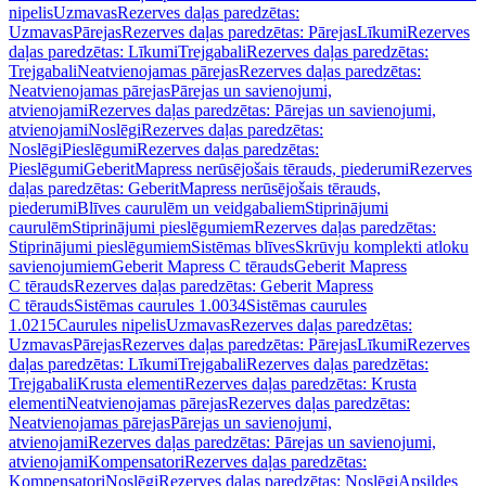
nipelis
Uzmavas
Rezerves daļas paredzētas:
Uzmavas
Pārejas
Rezerves daļas paredzētas: Pārejas
Līkumi
Rezerves
daļas paredzētas: Līkumi
Trejgabali
Rezerves daļas paredzētas:
Trejgabali
Neatvienojamas pārejas
Rezerves daļas paredzētas:
Neatvienojamas pārejas
Pārejas un savienojumi,
atvienojami
Rezerves daļas paredzētas: Pārejas un savienojumi,
atvienojami
Noslēgi
Rezerves daļas paredzētas:
Noslēgi
Pieslēgumi
Rezerves daļas paredzētas:
Pieslēgumi
GeberitMapress nerūsējošais tērauds, piederumi
Rezerves
daļas paredzētas: GeberitMapress nerūsējošais tērauds,
piederumi
Blīves caurulēm un veidgabaliem
Stiprinājumi
caurulēm
Stiprinājumi pieslēgumiem
Rezerves daļas paredzētas:
Stiprinājumi pieslēgumiem
Sistēmas blīves
Skrūvju komplekti atloku
savienojumiem
Geberit Mapress C tērauds
Geberit Mapress
C tērauds
Rezerves daļas paredzētas: Geberit Mapress
C tērauds
Sistēmas caurules 1.0034
Sistēmas caurules
1.0215
Caurules nipelis
Uzmavas
Rezerves daļas paredzētas:
Uzmavas
Pārejas
Rezerves daļas paredzētas: Pārejas
Līkumi
Rezerves
daļas paredzētas: Līkumi
Trejgabali
Rezerves daļas paredzētas:
Trejgabali
Krusta elementi
Rezerves daļas paredzētas: Krusta
elementi
Neatvienojamas pārejas
Rezerves daļas paredzētas:
Neatvienojamas pārejas
Pārejas un savienojumi,
atvienojami
Rezerves daļas paredzētas: Pārejas un savienojumi,
atvienojami
Kompensatori
Rezerves daļas paredzētas:
Kompensatori
Noslēgi
Rezerves daļas paredzētas: Noslēgi
Apsildes