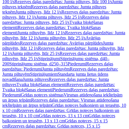
100 l/s
Rezerves daļas paredzētas: Jumta piltuves, līdz 100 l/s
Jumta
piltuves teknēm
Rezerves daļas paredzētas: Jumta piltuves
teknēm
Jumta piltuves, līdz 12 l/s
Rezerves daļas paredzētas: Jumta
piltuves, līdz 12 l/s
Jumta piltuves, līdz 25 l/s
Rezerves daļas
paredzētas: Jumta piltuves, līdz 25 l/s
Tvaika bloķēšanas
elementi
Rezerves daļas paredzētas: Tvaika bloķēšanas
elementi
Jumta piltuvēm, līdz 12 l/s
Rezerves daļas paredzētas: Jumta
piltuvēm, līdz 12 l/s
Jumta piltuvēm, līdz 25 l/s
Avārijas
pārplūdes
Rezerves daļas paredzētas: Avārijas pārplūdes
Jumta
piltuvēm, līdz 12 l/s
Rezerves daļas paredzētas: Jumta piltuvēm, līdz
12 l/s
Jumta piltuvēm, līdz 25 l/s
Rezerves daļas paredzētas: Jumta
piltuvēm, līdz 25 l/s
Stiprinājumi
Stiprinājumu sistēma, d40–
200
Stiprinājumu sistēma, d250–315
Piederumi
Rezerves daļas
paredzētas: Piederumi
Jumta piltuvēm
Rezerves daļas paredzētas:
Jumta piltuvēm
Stiprinājumiem
Standarta jumta lietus ūdens
novadīšana
Jumta piltuves
Rezerves daļas paredzētas: Jumta
piltuves
Tvaika bloķēšanas elementi
Rezerves daļas paredzētas:
Tvaika bloķēšanas elementi
Piederumi
Rezerves daļas paredzētas:
Piederumi
Grīdas noteces sistēmas
Virsmas atūdeņošana iekštelpām
un ārpus telpām
Rezerves daļas paredzētas: Virsmas atūdeņošana
iekštelpām un ārpus telpām
Grīdas noteces balkoniem un terasēm, 10
x 10 cm
Rezerves daļas paredzētas: Grīdas noteces balkoniem un
terasēm, 10 x 10 cm
Grīdas noteces, 13 x 13 cm
Grīdas noteces
balkoniem un terasēm, 13 x 13 cm
Grīdas noteces, 15 x 15
cm
Rezerves daļas paredzētas: Grīdas noteces, 15 x 15