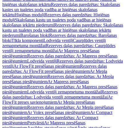
higiēnas skalošanas iekārtu
Rezerves daļas paredzētas: Skalošanas
kastes un tualetes poda vadība ar higiēnas skalošanas
iekārtu
Higiēnas moduļi
Rezerves daļas paredzētas: Higiēnas
moduļi
Skalošanas kastu un tualetes poda vadības ar higiēnas
skalošanas iekārtu piederumi
Rezerves daļas paredzētas: Skalošanas
kastu un tualetes poda vadības ar higiēnas skalošanas iekārtu
piederumi
Barošanas bloki
Rezerves daļas paredzētas: Barošanas
bloki
Tīkla komponenti
Lodveida ventiļi
Caurplūdes ventiļi
zemapmetuma montāžai
Rezerves daļas paredzētas: Caurplūdes
ventiļi zemapmetuma montāžai
Ar Mapress presēšanas
pieslēgumiem
Rezerves daļas paredzētas: Ar Mapress presēšanas
pieslēgumiem
Lodveida ventiļi
Rezerves daļas paredzētas: Lodveida
ventiļi
Ar FlowFit presēšanas pieslēgumiem
Rezerves daļas
paredzētas: Ar FlowFit presēšanas pieslēgumiem
Ar Mepla
presēšanas pieslēgumiem
Rezerves daļas paredzētas: Ar Mepla
presēšanas pieslēgumiem
Ar Mapress presēšanas
pieslēgumiem
Rezerves daļas paredzētas: Ar Mapress presēšanas
pieslēgumiem
Lodveida ventiļi zemapmetuma montāžai
Rezerves
daļas paredzētas: Lodveida ventiļi zemapmetuma montāžai
Ar
FlowFit preses savienojumiem
Ar Mepla presēšanas
pieslēgumiem
Rezerves daļas paredzētas: Ar Mepla presēšanas
pieslēgumiem
Ar Volex presēšanas pieslēgumiem
Ar Compact
pieslēgumiem
Rezerves daļas paredzētas: Ar Compact
pieslēgumiem
Pretvārsti
Ar Mapress presēšanas
pieslēgumiem
Apsildes atgaisošanas vārsti
Ātrās atgaisošanas