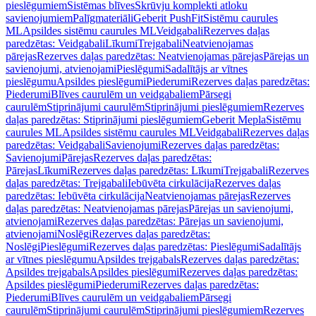
pieslēgumiem
Sistēmas blīves
Skrūvju komplekti atloku
savienojumiem
Palīgmateriāli
Geberit PushFit
Sistēmu caurules
ML
Apsildes sistēmu caurules ML
Veidgabali
Rezerves daļas
paredzētas: Veidgabali
Līkumi
Trejgabali
Neatvienojamas
pārejas
Rezerves daļas paredzētas: Neatvienojamas pārejas
Pārejas un
savienojumi, atvienojami
Pieslēgumi
Sadalītājs ar vītnes
pieslēgumu
Apsildes pieslēgumi
Piederumi
Rezerves daļas paredzētas:
Piederumi
Blīves caurulēm un veidgabaliem
Pārsegi
caurulēm
Stiprinājumi caurulēm
Stiprinājumi pieslēgumiem
Rezerves
daļas paredzētas: Stiprinājumi pieslēgumiem
Geberit Mepla
Sistēmu
caurules ML
Apsildes sistēmu caurules ML
Veidgabali
Rezerves daļas
paredzētas: Veidgabali
Savienojumi
Rezerves daļas paredzētas:
Savienojumi
Pārejas
Rezerves daļas paredzētas:
Pārejas
Līkumi
Rezerves daļas paredzētas: Līkumi
Trejgabali
Rezerves
daļas paredzētas: Trejgabali
Iebūvēta cirkulācija
Rezerves daļas
paredzētas: Iebūvēta cirkulācija
Neatvienojamas pārejas
Rezerves
daļas paredzētas: Neatvienojamas pārejas
Pārejas un savienojumi,
atvienojami
Rezerves daļas paredzētas: Pārejas un savienojumi,
atvienojami
Noslēgi
Rezerves daļas paredzētas:
Noslēgi
Pieslēgumi
Rezerves daļas paredzētas: Pieslēgumi
Sadalītājs
ar vītnes pieslēgumu
Apsildes trejgabals
Rezerves daļas paredzētas:
Apsildes trejgabals
Apsildes pieslēgumi
Rezerves daļas paredzētas:
Apsildes pieslēgumi
Piederumi
Rezerves daļas paredzētas:
Piederumi
Blīves caurulēm un veidgabaliem
Pārsegi
caurulēm
Stiprinājumi caurulēm
Stiprinājumi pieslēgumiem
Rezerves