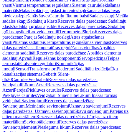
vārsti
Virsmu temperatūras regulēšana
Sistēmu caurule
Ieklāšanas
materiāls
Malas izolācijas joslas
Līmlentes
Izplešanas adatas
Javas
piedevas
Izplešanās šuves
Cauruļu līkumu balsti
Sadales skapji
Metāla
sadales skapji
Sadalītāju klāsts
Rezerves daļas paredzētas: Sadalītāju
klāsts
Sadalītāji grīdas apsildei
Rezerves daļas paredzētas: Sadalītāji
grīdas apsildei
Lodveida ventiļi
Termometrs
Pārejas
Rezerves daļas
paredzētas: Pārejas
Sadalītāju noslēgi
Ātrās atgaisošanas
vārsti
Plūsmas sadalītājs
Temperatūras regulēšanas vienības
Rezerves
daļas paredzētas: Temperatūras regulēšanas vienības
Apsildes
elementu sadalītāji
Rezerves daļas paredzētas: Apsildes elementu
sadalītāji
Apvadi
Regulēšanas komponenti
Servopiedziņas
Telpas
termostati
Galvenie regulatori
Komunikācijas
moduļi
Sensori
Transformatori
Piederumi
Sadalītāju izolācija
Ēku
kanalizācijas sistēmas
Geberit Silent-
db20
Caurules
Veidgabali
Rezerves daļas paredzētas:
Veidgabali
Līkumi
Atzari
Rezerves daļas paredzētas:
Atzari
Pārejas
Piekļuves caurules
Rezerves daļas paredzētas:
Piekļuves caurules
Veidgabali SuperTube
Līkumi
Īpašas formas
veidgabali
Savienojumi
Rezerves daļas paredzētas:
Savienojumi
Metināmie savienojumi
Uzmavu savienojumi
Rezerves
daļas paredzētas: Uzmavu savienojumi
Skavu savienojumi
Pārejas uz
citiem materiāliem
Rezerves daļas paredzētas: Pārejas uz citiem
materiāliem
Savienotājelementi
Rezerves daļas paredzētas:
Savienotājelementi
Pieslēguma līkumi
Rezerves daļas paredzētas: