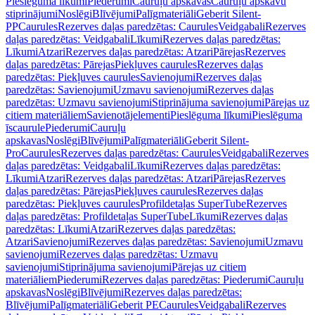
Pieslēguma līkumi
Piederumi
Cauruļu apskavas
Cauruļu apskavu
stiprinājumi
Noslēgi
Blīvējumi
Palīgmateriāli
Geberit Silent-
PP
Caurules
Rezerves daļas paredzētas: Caurules
Veidgabali
Rezerves
daļas paredzētas: Veidgabali
Līkumi
Rezerves daļas paredzētas:
Līkumi
Atzari
Rezerves daļas paredzētas: Atzari
Pārejas
Rezerves
daļas paredzētas: Pārejas
Piekļuves caurules
Rezerves daļas
paredzētas: Piekļuves caurules
Savienojumi
Rezerves daļas
paredzētas: Savienojumi
Uzmavu savienojumi
Rezerves daļas
paredzētas: Uzmavu savienojumi
Stiprinājuma savienojumi
Pārejas uz
citiem materiāliem
Savienotājelementi
Pieslēguma līkumi
Pieslēguma
īscaurule
Piederumi
Cauruļu
apskavas
Noslēgi
Blīvējumi
Palīgmateriāli
Geberit Silent-
Pro
Caurules
Rezerves daļas paredzētas: Caurules
Veidgabali
Rezerves
daļas paredzētas: Veidgabali
Līkumi
Rezerves daļas paredzētas:
Līkumi
Atzari
Rezerves daļas paredzētas: Atzari
Pārejas
Rezerves
daļas paredzētas: Pārejas
Piekļuves caurules
Rezerves daļas
paredzētas: Piekļuves caurules
Profildetaļas SuperTube
Rezerves
daļas paredzētas: Profildetaļas SuperTube
Līkumi
Rezerves daļas
paredzētas: Līkumi
Atzari
Rezerves daļas paredzētas:
Atzari
Savienojumi
Rezerves daļas paredzētas: Savienojumi
Uzmavu
savienojumi
Rezerves daļas paredzētas: Uzmavu
savienojumi
Stiprinājuma savienojumi
Pārejas uz citiem
materiāliem
Piederumi
Rezerves daļas paredzētas: Piederumi
Cauruļu
apskavas
Noslēgi
Blīvējumi
Rezerves daļas paredzētas:
Blīvējumi
Palīgmateriāli
Geberit PE
Caurules
Veidgabali
Rezerves