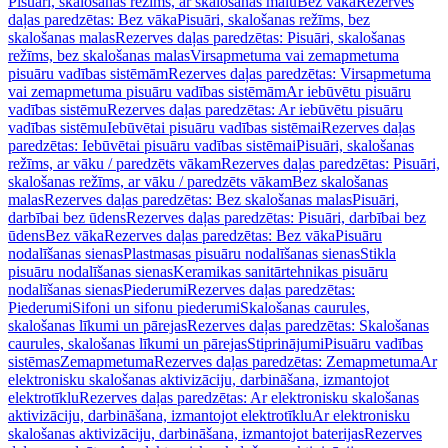
Pisuāri, skalošanas režīms, ar skalošanas malu
Bez vāka
Rezerves
daļas paredzētas: Bez vāka
Pisuāri, skalošanas režīms, bez
skalošanas malas
Rezerves daļas paredzētas: Pisuāri, skalošanas
režīms, bez skalošanas malas
Virsapmetuma vai zemapmetuma
pisuāru vadības sistēmām
Rezerves daļas paredzētas: Virsapmetuma
vai zemapmetuma pisuāru vadības sistēmām
Ar iebūvētu pisuāru
vadības sistēmu
Rezerves daļas paredzētas: Ar iebūvētu pisuāru
vadības sistēmu
Iebūvētai pisuāru vadības sistēmai
Rezerves daļas
paredzētas: Iebūvētai pisuāru vadības sistēmai
Pisuāri, skalošanas
režīms, ar vāku / paredzēts vākam
Rezerves daļas paredzētas: Pisuāri,
skalošanas režīms, ar vāku / paredzēts vākam
Bez skalošanas
malas
Rezerves daļas paredzētas: Bez skalošanas malas
Pisuāri,
darbībai bez ūdens
Rezerves daļas paredzētas: Pisuāri, darbībai bez
ūdens
Bez vāka
Rezerves daļas paredzētas: Bez vāka
Pisuāru
nodalīšanas sienas
Plastmasas pisuāru nodalīšanas sienas
Stikla
pisuāru nodalīšanas sienas
Keramikas sanitārtehnikas pisuāru
nodalīšanas sienas
Piederumi
Rezerves daļas paredzētas:
Piederumi
Sifoni un sifonu piederumi
Skalošanas caurules,
skalošanas līkumi un pārejas
Rezerves daļas paredzētas: Skalošanas
caurules, skalošanas līkumi un pārejas
Stiprinājumi
Pisuāru vadības
sistēmas
Zemapmetuma
Rezerves daļas paredzētas: Zemapmetuma
Ar
elektronisku skalošanas aktivizāciju, darbināšana, izmantojot
elektrotīklu
Rezerves daļas paredzētas: Ar elektronisku skalošanas
aktivizāciju, darbināšana, izmantojot elektrotīklu
Ar elektronisku
skalošanas aktivizāciju, darbināšana, izmantojot baterijas
Rezerves