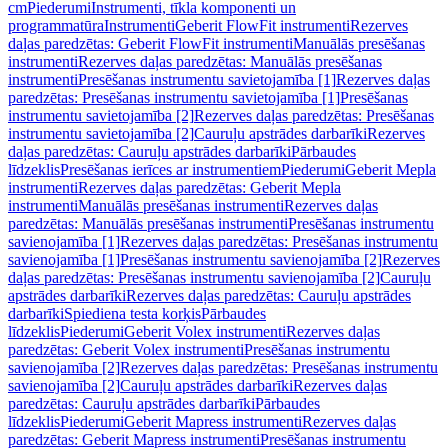
cm
Piederumi
Instrumenti, tīkla komponenti un
programmatūra
Instrumenti
Geberit FlowFit instrumenti
Rezerves
daļas paredzētas: Geberit FlowFit instrumenti
Manuālās presēšanas
instrumenti
Rezerves daļas paredzētas: Manuālās presēšanas
instrumenti
Presēšanas instrumentu savietojamība [1]
Rezerves daļas
paredzētas: Presēšanas instrumentu savietojamība [1]
Presēšanas
instrumentu savietojamība [2]
Rezerves daļas paredzētas: Presēšanas
instrumentu savietojamība [2]
Cauruļu apstrādes darbarīki
Rezerves
daļas paredzētas: Cauruļu apstrādes darbarīki
Pārbaudes
līdzeklis
Presēšanas ierīces ar instrumentiem
Piederumi
Geberit Mepla
instrumenti
Rezerves daļas paredzētas: Geberit Mepla
instrumenti
Manuālās presēšanas instrumenti
Rezerves daļas
paredzētas: Manuālās presēšanas instrumenti
Presēšanas instrumentu
savienojamība [1]
Rezerves daļas paredzētas: Presēšanas instrumentu
savienojamība [1]
Presēšanas instrumentu savienojamība [2]
Rezerves
daļas paredzētas: Presēšanas instrumentu savienojamība [2]
Cauruļu
apstrādes darbarīki
Rezerves daļas paredzētas: Cauruļu apstrādes
darbarīki
Spiediena testa korķis
Pārbaudes
līdzeklis
Piederumi
Geberit Volex instrumenti
Rezerves daļas
paredzētas: Geberit Volex instrumenti
Presēšanas instrumentu
savienojamība [2]
Rezerves daļas paredzētas: Presēšanas instrumentu
savienojamība [2]
Cauruļu apstrādes darbarīki
Rezerves daļas
paredzētas: Cauruļu apstrādes darbarīki
Pārbaudes
līdzeklis
Piederumi
Geberit Mapress instrumenti
Rezerves daļas
paredzētas: Geberit Mapress instrumenti
Presēšanas instrumentu