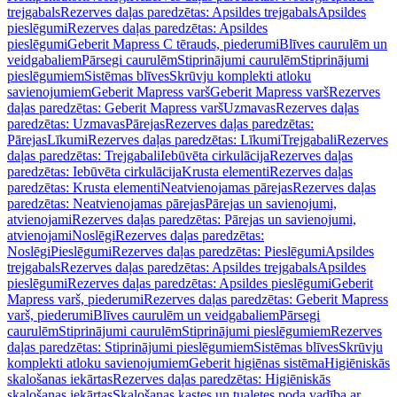
trejgabals
Rezerves daļas paredzētas: Apsildes trejgabals
Apsildes
pieslēgumi
Rezerves daļas paredzētas: Apsildes
pieslēgumi
Geberit Mapress C tērauds, piederumi
Blīves caurulēm un
veidgabaliem
Pārsegi caurulēm
Stiprinājumi caurulēm
Stiprinājumi
pieslēgumiem
Sistēmas blīves
Skrūvju komplekti atloku
savienojumiem
Geberit Mapress varš
Geberit Mapress varš
Rezerves
daļas paredzētas: Geberit Mapress varš
Uzmavas
Rezerves daļas
paredzētas: Uzmavas
Pārejas
Rezerves daļas paredzētas:
Pārejas
Līkumi
Rezerves daļas paredzētas: Līkumi
Trejgabali
Rezerves
daļas paredzētas: Trejgabali
Iebūvēta cirkulācija
Rezerves daļas
paredzētas: Iebūvēta cirkulācija
Krusta elementi
Rezerves daļas
paredzētas: Krusta elementi
Neatvienojamas pārejas
Rezerves daļas
paredzētas: Neatvienojamas pārejas
Pārejas un savienojumi,
atvienojami
Rezerves daļas paredzētas: Pārejas un savienojumi,
atvienojami
Noslēgi
Rezerves daļas paredzētas:
Noslēgi
Pieslēgumi
Rezerves daļas paredzētas: Pieslēgumi
Apsildes
trejgabals
Rezerves daļas paredzētas: Apsildes trejgabals
Apsildes
pieslēgumi
Rezerves daļas paredzētas: Apsildes pieslēgumi
Geberit
Mapress varš, piederumi
Rezerves daļas paredzētas: Geberit Mapress
varš, piederumi
Blīves caurulēm un veidgabaliem
Pārsegi
caurulēm
Stiprinājumi caurulēm
Stiprinājumi pieslēgumiem
Rezerves
daļas paredzētas: Stiprinājumi pieslēgumiem
Sistēmas blīves
Skrūvju
komplekti atloku savienojumiem
Geberit higiēnas sistēma
Higiēniskās
skalošanas iekārtas
Rezerves daļas paredzētas: Higiēniskās
skalošanas iekārtas
Skalošanas kastes un tualetes poda vadība ar