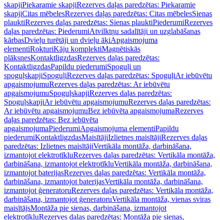
skapji
Piekaramie skapji
Rezerves daļas paredzētas: Piekaramie
skapji
Citas mēbeles
Rezerves daļas paredzētas: Citas mēbeles
Sienas
plaukti
Rezerves daļas paredzētas: Sienas plaukti
Piederumi
Rezerves
daļas paredzētas: Piederumi
Atvilktņu sadalītāji un uzglabāšanas
kārbas
Dvieļu turētāji un dvieļu āķi
Apgaismojuma
elementi
Rokturi
Kāju komplekti
Magnētiskās
plāksnes
Kontaktligzdas
Rezerves daļas paredzētas:
Kontaktligzdas
Papildu piederumi
Spoguļi un
spoguļskapji
Spoguļi
Rezerves daļas paredzētas: Spoguļi
Ar iebūvētu
apgaismojumu
Rezerves daļas paredzētas: Ar iebūvētu
apgaismojumu
Spoguļskapji
Rezerves daļas paredzētas:
Spoguļskapji
Ar iebūvētu apgaismojumu
Rezerves daļas paredzētas:
Ar iebūvētu apgaismojumu
Bez iebūvēta apgaismojuma
Rezerves
daļas paredzētas: Bez iebūvēta
apgaismojuma
Piederumi
Apgaismojuma elementi
Papildu
piederumi
Kontaktligzdas
Maisītāji
Izlietnes maisītāji
Rezerves daļas
paredzētas: Izlietnes maisītāji
Vertikāla montāža, darbināšana,
izmantojot elektrotīklu
Rezerves daļas paredzētas: Vertikāla montāža,
darbināšana, izmantojot elektrotīklu
Vertikāla montāža, darbināšana,
izmantojot baterijas
Rezerves daļas paredzētas: Vertikāla montāža,
darbināšana, izmantojot baterijas
Vertikāla montāža, darbināšana,
izmantojot ģeneratoru
Rezerves daļas paredzētas: Vertikāla montāža,
darbināšana, izmantojot ģeneratoru
Vertikāla montāža, vienas sviras
maisītājs
Montāža pie sienas, darbināšana, izmantojot
elektrotīklu
Rezerves daļas paredzētas: Montāža pie sienas,