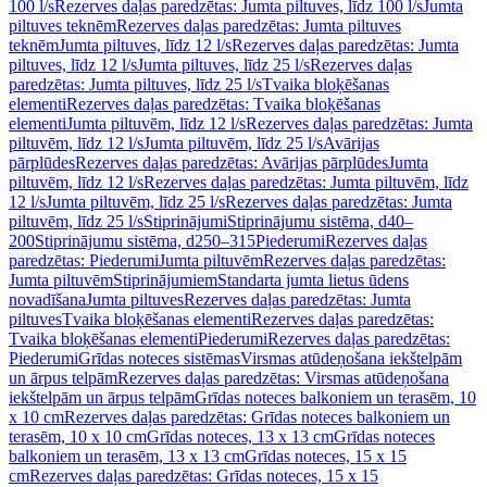
100 l/s
Rezerves daļas paredzētas: Jumta piltuves, līdz 100 l/s
Jumta
piltuves teknēm
Rezerves daļas paredzētas: Jumta piltuves
teknēm
Jumta piltuves, līdz 12 l/s
Rezerves daļas paredzētas: Jumta
piltuves, līdz 12 l/s
Jumta piltuves, līdz 25 l/s
Rezerves daļas
paredzētas: Jumta piltuves, līdz 25 l/s
Tvaika bloķēšanas
elementi
Rezerves daļas paredzētas: Tvaika bloķēšanas
elementi
Jumta piltuvēm, līdz 12 l/s
Rezerves daļas paredzētas: Jumta
piltuvēm, līdz 12 l/s
Jumta piltuvēm, līdz 25 l/s
Avārijas
pārplūdes
Rezerves daļas paredzētas: Avārijas pārplūdes
Jumta
piltuvēm, līdz 12 l/s
Rezerves daļas paredzētas: Jumta piltuvēm, līdz
12 l/s
Jumta piltuvēm, līdz 25 l/s
Rezerves daļas paredzētas: Jumta
piltuvēm, līdz 25 l/s
Stiprinājumi
Stiprinājumu sistēma, d40–
200
Stiprinājumu sistēma, d250–315
Piederumi
Rezerves daļas
paredzētas: Piederumi
Jumta piltuvēm
Rezerves daļas paredzētas:
Jumta piltuvēm
Stiprinājumiem
Standarta jumta lietus ūdens
novadīšana
Jumta piltuves
Rezerves daļas paredzētas: Jumta
piltuves
Tvaika bloķēšanas elementi
Rezerves daļas paredzētas:
Tvaika bloķēšanas elementi
Piederumi
Rezerves daļas paredzētas:
Piederumi
Grīdas noteces sistēmas
Virsmas atūdeņošana iekštelpām
un ārpus telpām
Rezerves daļas paredzētas: Virsmas atūdeņošana
iekštelpām un ārpus telpām
Grīdas noteces balkoniem un terasēm, 10
x 10 cm
Rezerves daļas paredzētas: Grīdas noteces balkoniem un
terasēm, 10 x 10 cm
Grīdas noteces, 13 x 13 cm
Grīdas noteces
balkoniem un terasēm, 13 x 13 cm
Grīdas noteces, 15 x 15
cm
Rezerves daļas paredzētas: Grīdas noteces, 15 x 15