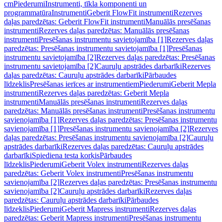
cm
Piederumi
Instrumenti, tīkla komponenti un
programmatūra
Instrumenti
Geberit FlowFit instrumenti
Rezerves
daļas paredzētas: Geberit FlowFit instrumenti
Manuālās presēšanas
instrumenti
Rezerves daļas paredzētas: Manuālās presēšanas
instrumenti
Presēšanas instrumentu savietojamība [1]
Rezerves daļas
paredzētas: Presēšanas instrumentu savietojamība [1]
Presēšanas
instrumentu savietojamība [2]
Rezerves daļas paredzētas: Presēšanas
instrumentu savietojamība [2]
Cauruļu apstrādes darbarīki
Rezerves
daļas paredzētas: Cauruļu apstrādes darbarīki
Pārbaudes
līdzeklis
Presēšanas ierīces ar instrumentiem
Piederumi
Geberit Mepla
instrumenti
Rezerves daļas paredzētas: Geberit Mepla
instrumenti
Manuālās presēšanas instrumenti
Rezerves daļas
paredzētas: Manuālās presēšanas instrumenti
Presēšanas instrumentu
savienojamība [1]
Rezerves daļas paredzētas: Presēšanas instrumentu
savienojamība [1]
Presēšanas instrumentu savienojamība [2]
Rezerves
daļas paredzētas: Presēšanas instrumentu savienojamība [2]
Cauruļu
apstrādes darbarīki
Rezerves daļas paredzētas: Cauruļu apstrādes
darbarīki
Spiediena testa korķis
Pārbaudes
līdzeklis
Piederumi
Geberit Volex instrumenti
Rezerves daļas
paredzētas: Geberit Volex instrumenti
Presēšanas instrumentu
savienojamība [2]
Rezerves daļas paredzētas: Presēšanas instrumentu
savienojamība [2]
Cauruļu apstrādes darbarīki
Rezerves daļas
paredzētas: Cauruļu apstrādes darbarīki
Pārbaudes
līdzeklis
Piederumi
Geberit Mapress instrumenti
Rezerves daļas
paredzētas: Geberit Mapress instrumenti
Presēšanas instrumentu