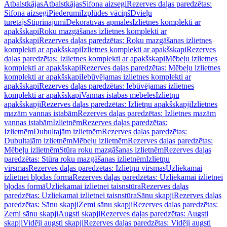
Atbalstkājas
Atbalstkājas
Sifona aizsegi
Rezerves daļas paredzētas:
Sifona aizsegi
Piederumi
Izplūdes vāciņš
Dvieļu
turētājs
Stiprinājumi
Dekoratīvās apmales
Izlietnes komplekti ar
apakšskapi
Roku mazgāšanas izlietnes komplekti ar
apakšskapi
Rezerves daļas paredzētas: Roku mazgāšanas izlietnes
komplekti ar apakšskapi
Izlietnes komplekti ar apakšskapi
Rezerves
daļas paredzētas: Izlietnes komplekti ar apakšskapi
Mēbeļu izlietnes
komplekti ar apakšskapi
Rezerves daļas paredzētas: Mēbeļu izlietnes
komplekti ar apakšskapi
Iebūvējamas izlietnes komplekti ar
apakšskapi
Rezerves daļas paredzētas: Iebūvējamas izlietnes
komplekti ar apakšskapi
Vannas istabas mēbeles
Izlietņu
apakšskapji
Rezerves daļas paredzētas: Izlietņu apakšskapji
Izlietnes
mazām vannas istabām
Rezerves daļas paredzētas: Izlietnes mazām
vannas istabām
Izlietnēm
Rezerves daļas paredzētas:
Izlietnēm
Dubultajām izlietnēm
Rezerves daļas paredzētas:
Dubultajām izlietnēm
Mēbeļu izlietnēm
Rezerves daļas paredzētas:
Mēbeļu izlietnēm
Stūra roku mazgāšanas izlietnēm
Rezerves daļas
paredzētas: Stūra roku mazgāšanas izlietnēm
Izlietņu
virsmas
Rezerves daļas paredzētas: Izlietņu virsmas
Uzliekamai
izlietnei bļodas formā
Rezerves daļas paredzētas: Uzliekamai izlietnei
bļodas formā
Uzliekamai izlietnei taisnstūra
Rezerves daļas
paredzētas: Uzliekamai izlietnei taisnstūra
Sānu skapji
Rezerves daļas
paredzētas: Sānu skapji
Zemi sānu skapji
Rezerves daļas paredzētas:
Zemi sānu skapji
Augsti skapji
Rezerves daļas paredzētas: Augsti
skapji
Vidēji augsti skapji
Rezerves daļas paredzētas: Vidēji augsti