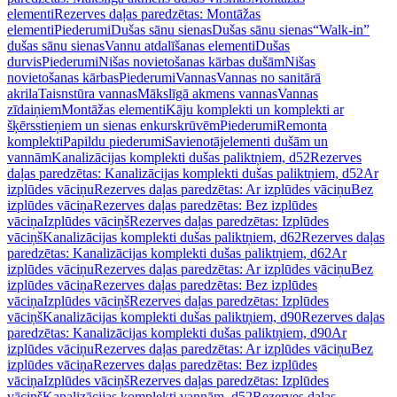
elementi
Rezerves daļas paredzētas: Montāžas
elementi
Piederumi
Dušas sānu sienas
Dušas sānu sienas
“Walk-in”
dušas sānu sienas
Vannu atdalīšanas elementi
Dušas
durvis
Piederumi
Nišas novietošanas kārbas dušām
Nišas
novietošanas kārbas
Piederumi
Vannas
Vannas no sanitārā
akrila
Taisnstūra vannas
Mākslīgā akmens vannas
Vannas
zīdaiņiem
Montāžas elementi
Kāju komplekti un komplekti ar
šķērsstieņiem un sienas enkurskrūvēm
Piederumi
Remonta
komplekti
Papildu piederumi
Savienotājelementi dušām un
vannām
Kanalizācijas komplekti dušas paliktņiem, d52
Rezerves
daļas paredzētas: Kanalizācijas komplekti dušas paliktņiem, d52
Ar
izplūdes vāciņu
Rezerves daļas paredzētas: Ar izplūdes vāciņu
Bez
izplūdes vāciņa
Rezerves daļas paredzētas: Bez izplūdes
vāciņa
Izplūdes vāciņš
Rezerves daļas paredzētas: Izplūdes
vāciņš
Kanalizācijas komplekti dušas paliktņiem, d62
Rezerves daļas
paredzētas: Kanalizācijas komplekti dušas paliktņiem, d62
Ar
izplūdes vāciņu
Rezerves daļas paredzētas: Ar izplūdes vāciņu
Bez
izplūdes vāciņa
Rezerves daļas paredzētas: Bez izplūdes
vāciņa
Izplūdes vāciņš
Rezerves daļas paredzētas: Izplūdes
vāciņš
Kanalizācijas komplekti dušas paliktņiem, d90
Rezerves daļas
paredzētas: Kanalizācijas komplekti dušas paliktņiem, d90
Ar
izplūdes vāciņu
Rezerves daļas paredzētas: Ar izplūdes vāciņu
Bez
izplūdes vāciņa
Rezerves daļas paredzētas: Bez izplūdes
vāciņa
Izplūdes vāciņš
Rezerves daļas paredzētas: Izplūdes
vāciņš
Kanalizācijas komplekti vannām, d52
Rezerves daļas