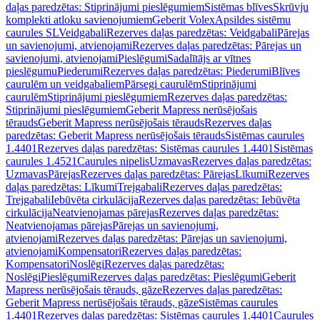
daļas paredzētas: Stiprinājumi pieslēgumiem
Sistēmas blīves
Skrūvju
komplekti atloku savienojumiem
Geberit Volex
Apsildes sistēmu
caurules SL
Veidgabali
Rezerves daļas paredzētas: Veidgabali
Pārejas
un savienojumi, atvienojami
Rezerves daļas paredzētas: Pārejas un
savienojumi, atvienojami
Pieslēgumi
Sadalītājs ar vītnes
pieslēgumu
Piederumi
Rezerves daļas paredzētas: Piederumi
Blīves
caurulēm un veidgabaliem
Pārsegi caurulēm
Stiprinājumi
caurulēm
Stiprinājumi pieslēgumiem
Rezerves daļas paredzētas:
Stiprinājumi pieslēgumiem
Geberit Mapress nerūsējošais
tērauds
Geberit Mapress nerūsējošais tērauds
Rezerves daļas
paredzētas: Geberit Mapress nerūsējošais tērauds
Sistēmas caurules
1.4401
Rezerves daļas paredzētas: Sistēmas caurules 1.4401
Sistēmas
caurules 1.4521
Caurules nipelis
Uzmavas
Rezerves daļas paredzētas:
Uzmavas
Pārejas
Rezerves daļas paredzētas: Pārejas
Līkumi
Rezerves
daļas paredzētas: Līkumi
Trejgabali
Rezerves daļas paredzētas:
Trejgabali
Iebūvēta cirkulācija
Rezerves daļas paredzētas: Iebūvēta
cirkulācija
Neatvienojamas pārejas
Rezerves daļas paredzētas:
Neatvienojamas pārejas
Pārejas un savienojumi,
atvienojami
Rezerves daļas paredzētas: Pārejas un savienojumi,
atvienojami
Kompensatori
Rezerves daļas paredzētas:
Kompensatori
Noslēgi
Rezerves daļas paredzētas:
Noslēgi
Pieslēgumi
Rezerves daļas paredzētas: Pieslēgumi
Geberit
Mapress nerūsējošais tērauds, gāze
Rezerves daļas paredzētas:
Geberit Mapress nerūsējošais tērauds, gāze
Sistēmas caurules
1.4401
Rezerves daļas paredzētas: Sistēmas caurules 1.4401
Caurules