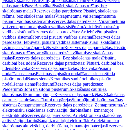
Pisuāri, skalošanas režīms, ar skalošanas malu
Bez vāka
Rezerves
daļas paredzētas: Bez vāka
Pisuāri, skalošanas režīms, bez
skalošanas malas
Rezerves daļas paredzētas: Pisuāri, skalošanas
režīms, bez skalošanas malas
Virsapmetuma vai zemapmetuma
pisuāru vadības sistēmām
Rezerves daļas paredzētas: Virsapmetuma
vai zemapmetuma pisuāru vadības sistēmām
Ar iebūvētu pisuāru
vadības sistēmu
Rezerves daļas paredzētas: Ar iebūvētu pisuāru
vadības sistēmu
Iebūvētai pisuāru vadības sistēmai
Rezerves daļas
paredzētas: Iebūvētai pisuāru vadības sistēmai
Pisuāri, skalošanas
režīms, ar vāku / paredzēts vākam
Rezerves daļas paredzētas: Pisuāri,
skalošanas režīms, ar vāku / paredzēts vākam
Bez skalošanas
malas
Rezerves daļas paredzētas: Bez skalošanas malas
Pisuāri,
darbībai bez ūdens
Rezerves daļas paredzētas: Pisuāri, darbībai bez
ūdens
Bez vāka
Rezerves daļas paredzētas: Bez vāka
Pisuāru
nodalīšanas sienas
Plastmasas pisuāru nodalīšanas sienas
Stikla
pisuāru nodalīšanas sienas
Keramikas sanitārtehnikas pisuāru
nodalīšanas sienas
Piederumi
Rezerves daļas paredzētas:
Piederumi
Sifoni un sifonu piederumi
Skalošanas caurules,
skalošanas līkumi un pārejas
Rezerves daļas paredzētas: Skalošanas
caurules, skalošanas līkumi un pārejas
Stiprinājumi
Pisuāru vadības
sistēmas
Zemapmetuma
Rezerves daļas paredzētas: Zemapmetuma
Ar
elektronisku skalošanas aktivizāciju, darbināšana, izmantojot
elektrotīklu
Rezerves daļas paredzētas: Ar elektronisku skalošanas
aktivizāciju, darbināšana, izmantojot elektrotīklu
Ar elektronisku
skalošanas aktivizāciju, darbināšana, izmantojot baterijas
Rezerves