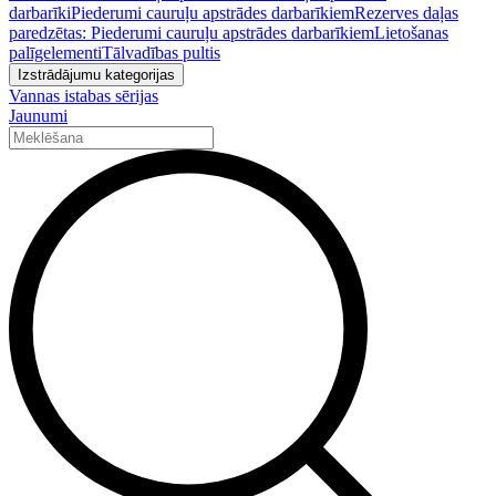
darbarīki
Piederumi cauruļu apstrādes darbarīkiem
Rezerves daļas
paredzētas: Piederumi cauruļu apstrādes darbarīkiem
Lietošanas
palīgelementi
Tālvadības pultis
Izstrādājumu kategorijas
Vannas istabas sērijas
Jaunumi