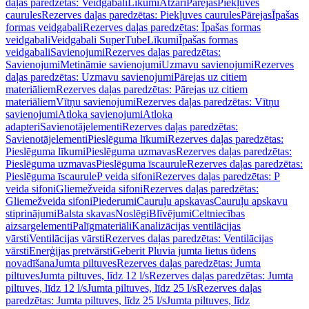
daļas paredzētas: Veidgabali
Līkumi
Atzari
Pārejas
Piekļuves
caurules
Rezerves daļas paredzētas: Piekļuves caurules
Pārejas
Īpašas
formas veidgabali
Rezerves daļas paredzētas: Īpašas formas
veidgabali
Veidgabali SuperTube
Līkumi
Īpašas formas
veidgabali
Savienojumi
Rezerves daļas paredzētas:
Savienojumi
Metināmie savienojumi
Uzmavu savienojumi
Rezerves
daļas paredzētas: Uzmavu savienojumi
Pārejas uz citiem
materiāliem
Rezerves daļas paredzētas: Pārejas uz citiem
materiāliem
Vītņu savienojumi
Rezerves daļas paredzētas: Vītņu
savienojumi
Atloka savienojumi
Atloka
adapteri
Savienotājelementi
Rezerves daļas paredzētas:
Savienotājelementi
Pieslēguma līkumi
Rezerves daļas paredzētas:
Pieslēguma līkumi
Pieslēguma uzmavas
Rezerves daļas paredzētas:
Pieslēguma uzmavas
Pieslēguma īscaurule
Rezerves daļas paredzētas:
Pieslēguma īscaurule
P veida sifoni
Rezerves daļas paredzētas: P
veida sifoni
Gliemežveida sifoni
Rezerves daļas paredzētas:
Gliemežveida sifoni
Piederumi
Cauruļu apskavas
Cauruļu apskavu
stiprinājumi
Balsta skavas
Noslēgi
Blīvējumi
Celtniecības
aizsargelementi
Palīgmateriāli
Kanalizācijas ventilācijas
vārsti
Ventilācijas vārsti
Rezerves daļas paredzētas: Ventilācijas
vārsti
Enerģijas pretvārsti
Geberit Pluvia jumta lietus ūdens
novadīšana
Jumta piltuves
Rezerves daļas paredzētas: Jumta
piltuves
Jumta piltuves, līdz 12 l/s
Rezerves daļas paredzētas: Jumta
piltuves, līdz 12 l/s
Jumta piltuves, līdz 25 l/s
Rezerves daļas
paredzētas: Jumta piltuves, līdz 25 l/s
Jumta piltuves, līdz