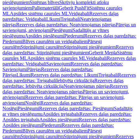
pieslēgumiem
Sistēmas blīves
Skrūvju komplekti atloku
savienojumiem
Palīgmateriāli
Geberit PushFit
Sistēmu caurules
ML
Apsildes sistēmu caurules ML
Veidgabali
Rezerves daļas
paredzētas: Veidgabali
Līkumi
Trejgabali
Neatvienojamas
pārejas
Rezerves daļas paredzētas: Neatvienojamas pārejas
Pārejas un
savienojumi, atvienojami
Pieslēgumi
Sadalītājs ar vītnes
pieslēgumu
Apsildes pieslēgumi
Piederumi
Rezerves daļas paredzētas:
Piederumi
Blīves caurulēm un veidgabaliem
Pārsegi
caurulēm
Stiprinājumi caurulēm
Stiprinājumi pieslēgumiem
Rezerves
daļas paredzētas: Stiprinājumi pieslēgumiem
Geberit Mepla
Sistēmu
caurules ML
Apsildes sistēmu caurules ML
Veidgabali
Rezerves daļas
paredzētas: Veidgabali
Savienojumi
Rezerves daļas paredzētas:
Savienojumi
Pārejas
Rezerves daļas paredzētas:
Pārejas
Līkumi
Rezerves daļas paredzētas: Līkumi
Trejgabali
Rezerves
daļas paredzētas: Trejgabali
Iebūvēta cirkulācija
Rezerves daļas
paredzētas: Iebūvēta cirkulācija
Neatvienojamas pārejas
Rezerves
daļas paredzētas: Neatvienojamas pārejas
Pārejas un savienojumi,
atvienojami
Rezerves daļas paredzētas: Pārejas un savienojumi,
atvienojami
Noslēgi
Rezerves daļas paredzētas:
Noslēgi
Pieslēgumi
Rezerves daļas paredzētas: Pieslēgumi
Sadalītājs
ar vītnes pieslēgumu
Apsildes trejgabals
Rezerves daļas paredzētas:
Apsildes trejgabals
Apsildes pieslēgumi
Rezerves daļas paredzētas:
Apsildes pieslēgumi
Piederumi
Rezerves daļas paredzētas:
Piederumi
Blīves caurulēm un veidgabaliem
Pārsegi
caurulēm
Stiprinājumi caurulēm
Stiprinājumi pieslēgumiem
Rezerves