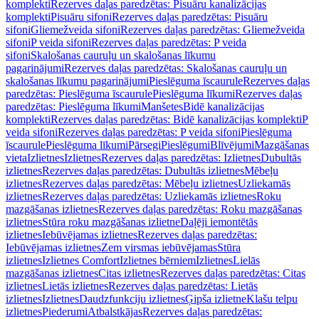
komplekti
Rezerves daļas paredzētas: Pisuāru kanalizācijas
komplekti
Pisuāru sifoni
Rezerves daļas paredzētas: Pisuāru
sifoni
Gliemežveida sifoni
Rezerves daļas paredzētas: Gliemežveida
sifoni
P veida sifoni
Rezerves daļas paredzētas: P veida
sifoni
Skalošanas cauruļu un skalošanas līkumu
pagarinājumi
Rezerves daļas paredzētas: Skalošanas cauruļu un
skalošanas līkumu pagarinājumi
Pieslēguma īscaurule
Rezerves daļas
paredzētas: Pieslēguma īscaurule
Pieslēguma līkumi
Rezerves daļas
paredzētas: Pieslēguma līkumi
Manšetes
Bidē kanalizācijas
komplekti
Rezerves daļas paredzētas: Bidē kanalizācijas komplekti
P
veida sifoni
Rezerves daļas paredzētas: P veida sifoni
Pieslēguma
īscaurule
Pieslēguma līkumi
Pārsegi
Pieslēgumi
Blīvējumi
Mazgāšanas
vieta
Izlietnes
Izlietnes
Rezerves daļas paredzētas: Izlietnes
Dubultās
izlietnes
Rezerves daļas paredzētas: Dubultās izlietnes
Mēbeļu
izlietnes
Rezerves daļas paredzētas: Mēbeļu izlietnes
Uzliekamās
izlietnes
Rezerves daļas paredzētas: Uzliekamās izlietnes
Roku
mazgāšanas izlietnes
Rezerves daļas paredzētas: Roku mazgāšanas
izlietnes
Stūra roku mazgāšanas izlietne
Daļēji iemontētās
izlietnes
Iebūvējamas izlietnes
Rezerves daļas paredzētas:
Iebūvējamas izlietnes
Zem virsmas iebūvējamas
Stūra
izlietnes
Izlietnes Comfort
Izlietnes bērniem
Izlietnes
Lielās
mazgāšanas izlietnes
Citas izlietnes
Rezerves daļas paredzētas: Citas
izlietnes
Lietās izlietnes
Rezerves daļas paredzētas: Lietās
izlietnes
Izlietnes
Daudzfunkciju izlietnes
Ģipša izlietne
Klašu telpu
izlietnes
Piederumi
Atbalstkājas
Rezerves daļas paredzētas: