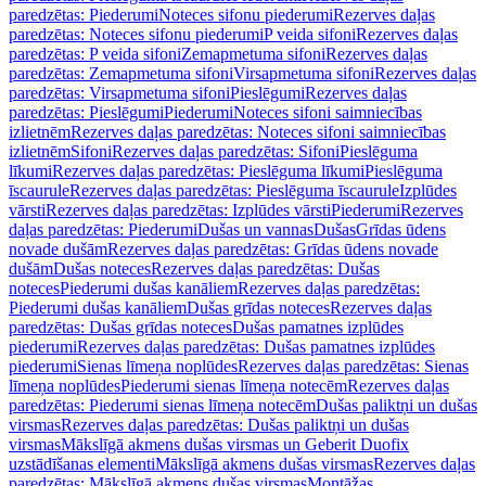
paredzētas: Piederumi
Noteces sifonu piederumi
Rezerves daļas
paredzētas: Noteces sifonu piederumi
P veida sifoni
Rezerves daļas
paredzētas: P veida sifoni
Zemapmetuma sifoni
Rezerves daļas
paredzētas: Zemapmetuma sifoni
Virsapmetuma sifoni
Rezerves daļas
paredzētas: Virsapmetuma sifoni
Pieslēgumi
Rezerves daļas
paredzētas: Pieslēgumi
Piederumi
Noteces sifoni saimniecības
izlietnēm
Rezerves daļas paredzētas: Noteces sifoni saimniecības
izlietnēm
Sifoni
Rezerves daļas paredzētas: Sifoni
Pieslēguma
līkumi
Rezerves daļas paredzētas: Pieslēguma līkumi
Pieslēguma
īscaurule
Rezerves daļas paredzētas: Pieslēguma īscaurule
Izplūdes
vārsti
Rezerves daļas paredzētas: Izplūdes vārsti
Piederumi
Rezerves
daļas paredzētas: Piederumi
Dušas un vannas
Dušas
Grīdas ūdens
novade dušām
Rezerves daļas paredzētas: Grīdas ūdens novade
dušām
Dušas noteces
Rezerves daļas paredzētas: Dušas
noteces
Piederumi dušas kanāliem
Rezerves daļas paredzētas:
Piederumi dušas kanāliem
Dušas grīdas noteces
Rezerves daļas
paredzētas: Dušas grīdas noteces
Dušas pamatnes izplūdes
piederumi
Rezerves daļas paredzētas: Dušas pamatnes izplūdes
piederumi
Sienas līmeņa noplūdes
Rezerves daļas paredzētas: Sienas
līmeņa noplūdes
Piederumi sienas līmeņa notecēm
Rezerves daļas
paredzētas: Piederumi sienas līmeņa notecēm
Dušas paliktņi un dušas
virsmas
Rezerves daļas paredzētas: Dušas paliktņi un dušas
virsmas
Mākslīgā akmens dušas virsmas un Geberit Duofix
uzstādīšanas elementi
Mākslīgā akmens dušas virsmas
Rezerves daļas
paredzētas: Mākslīgā akmens dušas virsmas
Montāžas