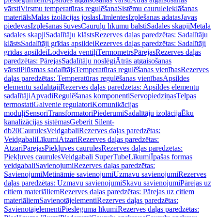
vārsti
Virsmu temperatūras regulēšana
Sistēmu caurule
Ieklāšanas
materiāls
Malas izolācijas joslas
Līmlentes
Izplešanas adatas
Javas
piedevas
Izplešanās šuves
Cauruļu līkumu balsti
Sadales skapji
Metāla
sadales skapji
Sadalītāju klāsts
Rezerves daļas paredzētas: Sadalītāju
klāsts
Sadalītāji grīdas apsildei
Rezerves daļas paredzētas: Sadalītāji
grīdas apsildei
Lodveida ventiļi
Termometrs
Pārejas
Rezerves daļas
paredzētas: Pārejas
Sadalītāju noslēgi
Ātrās atgaisošanas
vārsti
Plūsmas sadalītājs
Temperatūras regulēšanas vienības
Rezerves
daļas paredzētas: Temperatūras regulēšanas vienības
Apsildes
elementu sadalītāji
Rezerves daļas paredzētas: Apsildes elementu
sadalītāji
Apvadi
Regulēšanas komponenti
Servopiedziņas
Telpas
termostati
Galvenie regulatori
Komunikācijas
moduļi
Sensori
Transformatori
Piederumi
Sadalītāju izolācija
Ēku
kanalizācijas sistēmas
Geberit Silent-
db20
Caurules
Veidgabali
Rezerves daļas paredzētas:
Veidgabali
Līkumi
Atzari
Rezerves daļas paredzētas:
Atzari
Pārejas
Piekļuves caurules
Rezerves daļas paredzētas:
Piekļuves caurules
Veidgabali SuperTube
Līkumi
Īpašas formas
veidgabali
Savienojumi
Rezerves daļas paredzētas:
Savienojumi
Metināmie savienojumi
Uzmavu savienojumi
Rezerves
daļas paredzētas: Uzmavu savienojumi
Skavu savienojumi
Pārejas uz
citiem materiāliem
Rezerves daļas paredzētas: Pārejas uz citiem
materiāliem
Savienotājelementi
Rezerves daļas paredzētas:
Savienotājelementi
Pieslēguma līkumi
Rezerves daļas paredzētas: