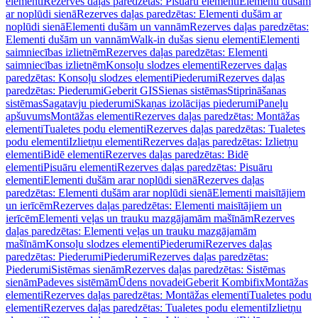
elementi
Rezerves daļas paredzētas: Pisuāru elementi
Elementi dušām
ar noplūdi sienā
Rezerves daļas paredzētas: Elementi dušām ar
noplūdi sienā
Elementi dušām un vannām
Rezerves daļas paredzētas:
Elementi dušām un vannām
Walk-in dušas sienu elementi
Elementi
saimniecības izlietnēm
Rezerves daļas paredzētas: Elementi
saimniecības izlietnēm
Konsoļu slodzes elementi
Rezerves daļas
paredzētas: Konsoļu slodzes elementi
Piederumi
Rezerves daļas
paredzētas: Piederumi
Geberit GIS
Sienas sistēmas
Stiprināšanas
sistēmas
Sagatavju piederumi
Skaņas izolācijas piederumi
Paneļu
apšuvums
Montāžas elementi
Rezerves daļas paredzētas: Montāžas
elementi
Tualetes podu elementi
Rezerves daļas paredzētas: Tualetes
podu elementi
Izlietņu elementi
Rezerves daļas paredzētas: Izlietņu
elementi
Bidē elementi
Rezerves daļas paredzētas: Bidē
elementi
Pisuāru elementi
Rezerves daļas paredzētas: Pisuāru
elementi
Elementi dušām arar noplūdi sienā
Rezerves daļas
paredzētas: Elementi dušām arar noplūdi sienā
Elementi maisītājiem
un ierīcēm
Rezerves daļas paredzētas: Elementi maisītājiem un
ierīcēm
Elementi veļas un trauku mazgājamām mašīnām
Rezerves
daļas paredzētas: Elementi veļas un trauku mazgājamām
mašīnām
Konsoļu slodzes elementi
Piederumi
Rezerves daļas
paredzētas: Piederumi
Piederumi
Rezerves daļas paredzētas:
Piederumi
Sistēmas sienām
Rezerves daļas paredzētas: Sistēmas
sienām
Padeves sistēmām
Ūdens novadei
Geberit Kombifix
Montāžas
elementi
Rezerves daļas paredzētas: Montāžas elementi
Tualetes podu
elementi
Rezerves daļas paredzētas: Tualetes podu elementi
Izlietņu