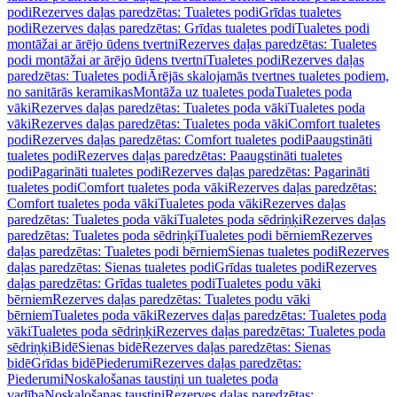
podi
Rezerves daļas paredzētas: Tualetes podi
Grīdas tualetes
podi
Rezerves daļas paredzētas: Grīdas tualetes podi
Tualetes podi
montāžai ar ārējo ūdens tvertni
Rezerves daļas paredzētas: Tualetes
podi montāžai ar ārējo ūdens tvertni
Tualetes podi
Rezerves daļas
paredzētas: Tualetes podi
Ārējās skalojamās tvertnes tualetes podiem,
no sanitārās keramikas
Montāža uz tualetes poda
Tualetes poda
vāki
Rezerves daļas paredzētas: Tualetes poda vāki
Tualetes poda
vāki
Rezerves daļas paredzētas: Tualetes poda vāki
Comfort tualetes
podi
Rezerves daļas paredzētas: Comfort tualetes podi
Paaugstināti
tualetes podi
Rezerves daļas paredzētas: Paaugstināti tualetes
podi
Pagarināti tualetes podi
Rezerves daļas paredzētas: Pagarināti
tualetes podi
Comfort tualetes poda vāki
Rezerves daļas paredzētas:
Comfort tualetes poda vāki
Tualetes poda vāki
Rezerves daļas
paredzētas: Tualetes poda vāki
Tualetes poda sēdriņķi
Rezerves daļas
paredzētas: Tualetes poda sēdriņķi
Tualetes podi bērniem
Rezerves
daļas paredzētas: Tualetes podi bērniem
Sienas tualetes podi
Rezerves
daļas paredzētas: Sienas tualetes podi
Grīdas tualetes podi
Rezerves
daļas paredzētas: Grīdas tualetes podi
Tualetes podu vāki
bērniem
Rezerves daļas paredzētas: Tualetes podu vāki
bērniem
Tualetes poda vāki
Rezerves daļas paredzētas: Tualetes poda
vāki
Tualetes poda sēdriņķi
Rezerves daļas paredzētas: Tualetes poda
sēdriņķi
Bidē
Sienas bidē
Rezerves daļas paredzētas: Sienas
bidē
Grīdas bidē
Piederumi
Rezerves daļas paredzētas:
Piederumi
Noskalošanas taustiņi un tualetes poda
vadība
Noskalošanas taustiņi
Rezerves daļas paredzētas: