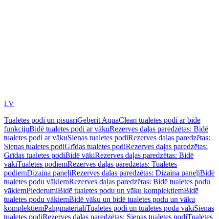
LV
Tualetes podi un pisuāri
Geberit AquaClean tualetes podi ar bidē
funkciju
Bidē tualetes podi ar vāku
Rezerves daļas paredzētas: Bidē
tualetes podi ar vāku
Sienas tualetes podi
Rezerves daļas paredzētas:
Sienas tualetes podi
Grīdas tualetes podi
Rezerves daļas paredzētas:
Grīdas tualetes podi
Bidē vāki
Rezerves daļas paredzētas: Bidē
vāki
Tualetes podiem
Rezerves daļas paredzētas: Tualetes
podiem
Dizaina paneļi
Rezerves daļas paredzētas: Dizaina paneļi
Bidē
tualetes podu vākiem
Rezerves daļas paredzētas: Bidē tualetes podu
vākiem
Piederumi
Bidē tualetes podu un vāku komplektiem
Bidē
tualetes podu vākiem
Bidē vāku un bidē tualetes podu un vāku
komplektiem
Palīgmateriāli
Tualetes podi un tualetes poda vāki
Sienas
tualetes podi
Rezerves daļas paredzētas: Sienas tualetes podi
Tualetes