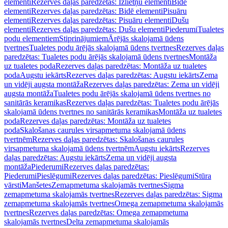
elementi
Rezerves daļas paredzētas: Izlietņu elementi
Bidē
elementi
Rezerves daļas paredzētas: Bidē elementi
Pisuāru
elementi
Rezerves daļas paredzētas: Pisuāru elementi
Dušu
elementi
Rezerves daļas paredzētas: Dušu elementi
Piederumi
Tualetes
podu elementiem
Stiprinājumiem
Ārējās skalojamā ūdens
tvertnes
Tualetes podu ārējās skalojamā ūdens tvertnes
Rezerves daļas
paredzētas: Tualetes podu ārējās skalojamā ūdens tvertnes
Montāža
uz tualetes poda
Rezerves daļas paredzētas: Montāža uz tualetes
poda
Augstu iekārts
Rezerves daļas paredzētas: Augstu iekārts
Zema
un vidēji augsta montāža
Rezerves daļas paredzētas: Zema un vidēji
augsta montāža
Tualetes podu ārējās skalojamā ūdens tvertnes no
sanitārās keramikas
Rezerves daļas paredzētas: Tualetes podu ārējās
skalojamā ūdens tvertnes no sanitārās keramikas
Montāža uz tualetes
poda
Rezerves daļas paredzētas: Montāža uz tualetes
poda
Skalošanas caurules virsapmetuma skalojamā ūdens
tvertnēm
Rezerves daļas paredzētas: Skalošanas caurules
virsapmetuma skalojamā ūdens tvertnēm
Augstu iekārts
Rezerves
daļas paredzētas: Augstu iekārts
Zema un vidēji augsta
montāža
Piederumi
Rezerves daļas paredzētas:
Piederumi
Pieslēgumi
Rezerves daļas paredzētas: Pieslēgumi
Stūra
vārsti
Manšetes
Zemapmetuma skalojamās tvertnes
Sigma
zemapmetuma skalojamās tvertnes
Rezerves daļas paredzētas: Sigma
zemapmetuma skalojamās tvertnes
Omega zemapmetuma skalojamās
tvertnes
Rezerves daļas paredzētas: Omega zemapmetuma
skalojamās tvertnes
Delta zemapmetuma skalojamās