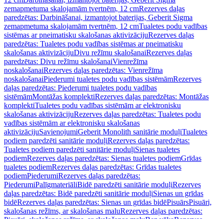
zemapmetuma skalojamām tvertnēm, 12 cm
Rezerves daļas
paredzētas: Darbināšanai, izmantojot baterijas, Geberit Sigma
zemapmetuma skalojamām tvertnēm, 12 cm
Tualetes podu vadības
sistēmas ar pneimatisku skalošanas aktivizāciju
Rezerves daļas
paredzētas: Tualetes podu vadības sistēmas ar pneimatisku
skalošanas aktivizāciju
Divu režīmu skalošanai
Rezerves daļas
paredzētas: Divu režīmu skalošanai
Vienrežīma
noskalošanai
Rezerves daļas paredzētas: Vienrežīma
noskalošanai
Piederumi tualetes podu vadības sistēmām
Rezerves
daļas paredzētas: Piederumi tualetes podu vadības
sistēmām
Montāžas komplekti
Rezerves daļas paredzētas: Montāžas
komplekti
Tualetes podu vadības sistēmām ar elektronisku
skalošanas aktivizāciju
Rezerves daļas paredzētas: Tualetes podu
vadības sistēmām ar elektronisku skalošanas
aktivizāciju
Savienojumi
Geberit Monolith sanitārie moduļi
Tualetes
podiem paredzēti sanitārie moduļi
Rezerves daļas paredzētas:
Tualetes podiem paredzēti sanitārie moduļi
Sienas tualetes
podiem
Rezerves daļas paredzētas: Sienas tualetes podiem
Grīdas
tualetes podiem
Rezerves daļas paredzētas: Grīdas tualetes
podiem
Piederumi
Rezerves daļas paredzētas:
Piederumi
Palīgmateriāli
Bidē paredzēti sanitārie moduļi
Rezerves
daļas paredzētas: Bidē paredzēti sanitārie moduļi
Sienas un grīdas
bidē
Rezerves daļas paredzētas: Sienas un grīdas bidē
Pisuārs
Pisuāri,
skalošanas režīms, ar skalošanas malu
Rezerves daļas paredzētas: