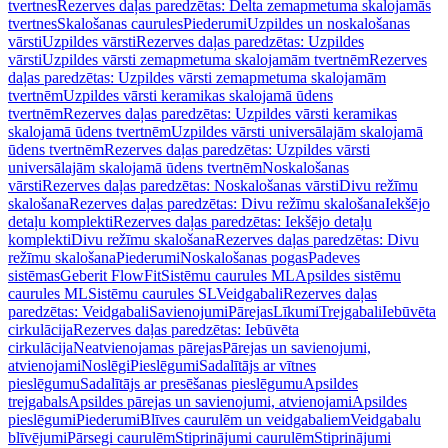
tvertnes
Rezerves daļas paredzētas: Delta zemapmetuma skalojamās
tvertnes
Skalošanas caurules
Piederumi
Uzpildes un noskalošanas
vārsti
Uzpildes vārsti
Rezerves daļas paredzētas: Uzpildes
vārsti
Uzpildes vārsti zemapmetuma skalojamām tvertnēm
Rezerves
daļas paredzētas: Uzpildes vārsti zemapmetuma skalojamām
tvertnēm
Uzpildes vārsti keramikas skalojamā ūdens
tvertnēm
Rezerves daļas paredzētas: Uzpildes vārsti keramikas
skalojamā ūdens tvertnēm
Uzpildes vārsti universālajām skalojamā
ūdens tvertnēm
Rezerves daļas paredzētas: Uzpildes vārsti
universālajām skalojamā ūdens tvertnēm
Noskalošanas
vārsti
Rezerves daļas paredzētas: Noskalošanas vārsti
Divu režīmu
skalošana
Rezerves daļas paredzētas: Divu režīmu skalošana
Iekšējo
detaļu komplekti
Rezerves daļas paredzētas: Iekšējo detaļu
komplekti
Divu režīmu skalošana
Rezerves daļas paredzētas: Divu
režīmu skalošana
Piederumi
Noskalošanas pogas
Padeves
sistēmas
Geberit FlowFit
Sistēmu caurules ML
Apsildes sistēmu
caurules ML
Sistēmu caurules SL
Veidgabali
Rezerves daļas
paredzētas: Veidgabali
Savienojumi
Pārejas
Līkumi
Trejgabali
Iebūvēta
cirkulācija
Rezerves daļas paredzētas: Iebūvēta
cirkulācija
Neatvienojamas pārejas
Pārejas un savienojumi,
atvienojami
Noslēgi
Pieslēgumi
Sadalītājs ar vītnes
pieslēgumu
Sadalītājs ar presēšanas pieslēgumu
Apsildes
trejgabals
Apsildes pārejas un savienojumi, atvienojami
Apsildes
pieslēgumi
Piederumi
Blīves caurulēm un veidgabaliem
Veidgabalu
blīvējumi
Pārsegi caurulēm
Stiprinājumi caurulēm
Stiprinājumi