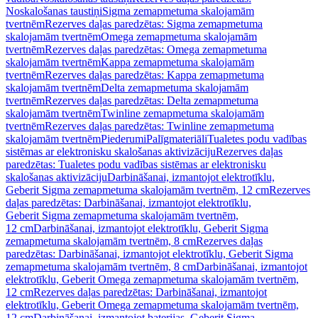
Noskalošanas taustiņi
Sigma zemapmetuma skalojamām
tvertnēm
Rezerves daļas paredzētas: Sigma zemapmetuma
skalojamām tvertnēm
Omega zemapmetuma skalojamām
tvertnēm
Rezerves daļas paredzētas: Omega zemapmetuma
skalojamām tvertnēm
Kappa zemapmetuma skalojamām
tvertnēm
Rezerves daļas paredzētas: Kappa zemapmetuma
skalojamām tvertnēm
Delta zemapmetuma skalojamām
tvertnēm
Rezerves daļas paredzētas: Delta zemapmetuma
skalojamām tvertnēm
Twinline zemapmetuma skalojamām
tvertnēm
Rezerves daļas paredzētas: Twinline zemapmetuma
skalojamām tvertnēm
Piederumi
Palīgmateriāli
Tualetes podu vadības
sistēmas ar elektronisku skalošanas aktivizāciju
Rezerves daļas
paredzētas: Tualetes podu vadības sistēmas ar elektronisku
skalošanas aktivizāciju
Darbināšanai, izmantojot elektrotīklu,
Geberit Sigma zemapmetuma skalojamām tvertnēm, 12 cm
Rezerves
daļas paredzētas: Darbināšanai, izmantojot elektrotīklu,
Geberit Sigma zemapmetuma skalojamām tvertnēm,
12 cm
Darbināšanai, izmantojot elektrotīklu, Geberit Sigma
zemapmetuma skalojamām tvertnēm, 8 cm
Rezerves daļas
paredzētas: Darbināšanai, izmantojot elektrotīklu, Geberit Sigma
zemapmetuma skalojamām tvertnēm, 8 cm
Darbināšanai, izmantojot
elektrotīklu, Geberit Omega zemapmetuma skalojamām tvertnēm,
12 cm
Rezerves daļas paredzētas: Darbināšanai, izmantojot
elektrotīklu, Geberit Omega zemapmetuma skalojamām tvertnēm,
12 cm
Darbināšanai, izmantojot baterijas, Geberit Sigma