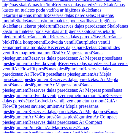
higiēnas skalošanas iekārtu
Rezerves daļas paredzētas: Skalošanas
kastes un tualetes poda vadība ar higiēnas skalošanas
iekārtu
Higiēnas moduļi
Rezerves daļas paredzētas: Higiēnas
moduļi
Skalošanas kastu un tualetes poda vadības ar higiēnas
skalošanas iekārtu piederumi
Rezerves daļas paredzētas: Skalošanas
kastu un tualetes poda vadības ar higiēnas skalošanas iekārtu
piederumi
Barošanas bloki
Rezerves daļas paredzētas: Barošanas
bloki
Tīkla komponenti
Lodveida ventiļi
Caurplūdes ventiļi
zemapmetuma montāžai
Rezerves daļas paredzētas: Caurplūdes
ventiļi zemapmetuma montāžai
Ar Mapress presēšanas
pieslēgumiem
Rezerves daļas paredzētas: Ar Mapress presēšanas
pieslēgumiem
Lodveida ventiļi
Rezerves daļas paredzētas: Lodveida
ventiļi
Ar FlowFit presēšanas pieslēgumiem
Rezerves daļas
paredzētas: Ar FlowFit presēšanas pieslēgumiem
Ar Mepla
presēšanas pieslēgumiem
Rezerves daļas paredzētas: Ar Mepla
presēšanas pieslēgumiem
Ar Mapress presēšanas
pieslēgumiem
Rezerves daļas paredzētas: Ar Mapress presēšanas
pieslēgumiem
Lodveida ventiļi zemapmetuma montāžai
Rezerves
daļas paredzētas: Lodveida ventiļi zemapmetuma montāžai
Ar
FlowFit preses savienojumiem
Ar Mepla presēšanas
pieslēgumiem
Rezerves daļas paredzētas: Ar Mepla presēšanas
pieslēgumiem
Ar Volex presēšanas pieslēgumiem
Ar Compact
pieslēgumiem
Rezerves daļas paredzētas: Ar Compact
pieslēgumiem
Pretvārsti
Ar Mapress presēšanas
pieslēgumiem
Apsildes atgaisošanas vārsti
Ātrās atgaisošanas