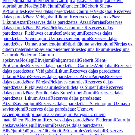
Pieslēguma līkumi
Piederumi
Cauruļu apskavas
Cauruļu apskavu
stiprinājumi
Noslēgi
Blīvējumi
Palīgmateriāli
Geberit Silent-
PP
Caurules
Rezerves daļas paredzētas: Caurules
Veidgabali
Rezerves
daļas paredzētas: Veidgabali
Līkumi
Rezerves daļas paredzētas:
Līkumi
Atzari
Rezerves daļas paredzētas: Atzari
Pārejas
Rezerves
daļas paredzētas: Pārejas
Piekļuves caurules
Rezerves daļas
paredzētas: Piekļuves caurules
Savienojumi
Rezerves daļas
paredzētas: Savienojumi
Uzmavu savienojumi
Rezerves daļas
paredzētas: Uzmavu savienojumi
Stiprinājuma savienojumi
Pārejas uz
citiem materiāliem
Savienotājelementi
Pieslēguma līkumi
Pieslēguma
īscaurule
Piederumi
Cauruļu
apskavas
Noslēgi
Blīvējumi
Palīgmateriāli
Geberit Silent-
Pro
Caurules
Rezerves daļas paredzētas: Caurules
Veidgabali
Rezerves
daļas paredzētas: Veidgabali
Līkumi
Rezerves daļas paredzētas:
Līkumi
Atzari
Rezerves daļas paredzētas: Atzari
Pārejas
Rezerves
daļas paredzētas: Pārejas
Piekļuves caurules
Rezerves daļas
paredzētas: Piekļuves caurules
Profildetaļas SuperTube
Rezerves
daļas paredzētas: Profildetaļas SuperTube
Līkumi
Rezerves daļas
paredzētas: Līkumi
Atzari
Rezerves daļas paredzētas:
Atzari
Savienojumi
Rezerves daļas paredzētas: Savienojumi
Uzmavu
savienojumi
Rezerves daļas paredzētas: Uzmavu
savienojumi
Stiprinājuma savienojumi
Pārejas uz citiem
materiāliem
Piederumi
Rezerves daļas paredzētas: Piederumi
Cauruļu
apskavas
Noslēgi
Blīvējumi
Rezerves daļas paredzētas:
Blīvējumi
Palīgmateriāli
Geberit PE
Caurules
Veidgabali
Rezerves