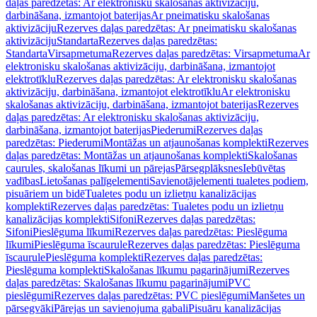
daļas paredzētas: Ar elektronisku skalošanas aktivizāciju,
darbināšana, izmantojot baterijas
Ar pneimatisku skalošanas
aktivizāciju
Rezerves daļas paredzētas: Ar pneimatisku skalošanas
aktivizāciju
Standarta
Rezerves daļas paredzētas:
Standarta
Virsapmetuma
Rezerves daļas paredzētas: Virsapmetuma
Ar
elektronisku skalošanas aktivizāciju, darbināšana, izmantojot
elektrotīklu
Rezerves daļas paredzētas: Ar elektronisku skalošanas
aktivizāciju, darbināšana, izmantojot elektrotīklu
Ar elektronisku
skalošanas aktivizāciju, darbināšana, izmantojot baterijas
Rezerves
daļas paredzētas: Ar elektronisku skalošanas aktivizāciju,
darbināšana, izmantojot baterijas
Piederumi
Rezerves daļas
paredzētas: Piederumi
Montāžas un atjaunošanas komplekti
Rezerves
daļas paredzētas: Montāžas un atjaunošanas komplekti
Skalošanas
caurules, skalošanas līkumi un pārejas
Pārsegplāksnes
Iebūvētas
vadības
Lietošanas palīgelementi
Savienotājelementi tualetes podiem,
pisuāriem un bidē
Tualetes podu un izlietņu kanalizācijas
komplekti
Rezerves daļas paredzētas: Tualetes podu un izlietņu
kanalizācijas komplekti
Sifoni
Rezerves daļas paredzētas:
Sifoni
Pieslēguma līkumi
Rezerves daļas paredzētas: Pieslēguma
līkumi
Pieslēguma īscaurule
Rezerves daļas paredzētas: Pieslēguma
īscaurule
Pieslēguma komplekti
Rezerves daļas paredzētas:
Pieslēguma komplekti
Skalošanas līkumu pagarinājumi
Rezerves
daļas paredzētas: Skalošanas līkumu pagarinājumi
PVC
pieslēgumi
Rezerves daļas paredzētas: PVC pieslēgumi
Manšetes un
pārsegvāki
Pārejas un savienojuma gabali
Pisuāru kanalizācijas