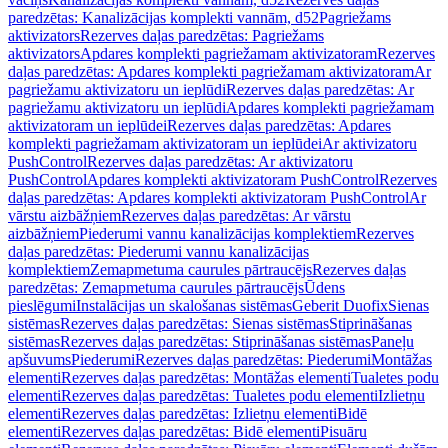
paredzētas: Kanalizācijas komplekti vannām, d52
Pagriežams
aktivizators
Rezerves daļas paredzētas: Pagriežams
aktivizators
Apdares komplekti pagriežamam aktivizatoram
Rezerves
daļas paredzētas: Apdares komplekti pagriežamam aktivizatoram
Ar
pagriežamu aktivizatoru un ieplūdi
Rezerves daļas paredzētas: Ar
pagriežamu aktivizatoru un ieplūdi
Apdares komplekti pagriežamam
aktivizatoram un ieplūdei
Rezerves daļas paredzētas: Apdares
komplekti pagriežamam aktivizatoram un ieplūdei
Ar aktivizatoru
PushControl
Rezerves daļas paredzētas: Ar aktivizatoru
PushControl
Apdares komplekti aktivizatoram PushControl
Rezerves
daļas paredzētas: Apdares komplekti aktivizatoram PushControl
Ar
vārstu aizbāžņiem
Rezerves daļas paredzētas: Ar vārstu
aizbāžņiem
Piederumi vannu kanalizācijas komplektiem
Rezerves
daļas paredzētas: Piederumi vannu kanalizācijas
komplektiem
Zemapmetuma caurules pārtraucējs
Rezerves daļas
paredzētas: Zemapmetuma caurules pārtraucējs
Ūdens
pieslēgumi
Instalācijas un skalošanas sistēmas
Geberit Duofix
Sienas
sistēmas
Rezerves daļas paredzētas: Sienas sistēmas
Stiprināšanas
sistēmas
Rezerves daļas paredzētas: Stiprināšanas sistēmas
Paneļu
apšuvums
Piederumi
Rezerves daļas paredzētas: Piederumi
Montāžas
elementi
Rezerves daļas paredzētas: Montāžas elementi
Tualetes podu
elementi
Rezerves daļas paredzētas: Tualetes podu elementi
Izlietņu
elementi
Rezerves daļas paredzētas: Izlietņu elementi
Bidē
elementi
Rezerves daļas paredzētas: Bidē elementi
Pisuāru