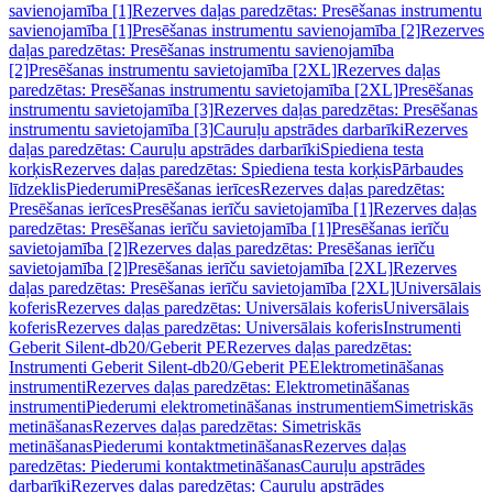
savienojamība [1]
Rezerves daļas paredzētas: Presēšanas instrumentu
savienojamība [1]
Presēšanas instrumentu savienojamība [2]
Rezerves
daļas paredzētas: Presēšanas instrumentu savienojamība
[2]
Presēšanas instrumentu savietojamība [2XL]
Rezerves daļas
paredzētas: Presēšanas instrumentu savietojamība [2XL]
Presēšanas
instrumentu savietojamība [3]
Rezerves daļas paredzētas: Presēšanas
instrumentu savietojamība [3]
Cauruļu apstrādes darbarīki
Rezerves
daļas paredzētas: Cauruļu apstrādes darbarīki
Spiediena testa
korķis
Rezerves daļas paredzētas: Spiediena testa korķis
Pārbaudes
līdzeklis
Piederumi
Presēšanas ierīces
Rezerves daļas paredzētas:
Presēšanas ierīces
Presēšanas ierīču savietojamība [1]
Rezerves daļas
paredzētas: Presēšanas ierīču savietojamība [1]
Presēšanas ierīču
savietojamība [2]
Rezerves daļas paredzētas: Presēšanas ierīču
savietojamība [2]
Presēšanas ierīču savietojamība [2XL]
Rezerves
daļas paredzētas: Presēšanas ierīču savietojamība [2XL]
Universālais
koferis
Rezerves daļas paredzētas: Universālais koferis
Universālais
koferis
Rezerves daļas paredzētas: Universālais koferis
Instrumenti
Geberit Silent-db20/Geberit PE
Rezerves daļas paredzētas:
Instrumenti Geberit Silent-db20/Geberit PE
Elektrometināšanas
instrumenti
Rezerves daļas paredzētas: Elektrometināšanas
instrumenti
Piederumi elektrometināšanas instrumentiem
Simetriskās
metināšanas
Rezerves daļas paredzētas: Simetriskās
metināšanas
Piederumi kontaktmetināšanas
Rezerves daļas
paredzētas: Piederumi kontaktmetināšanas
Cauruļu apstrādes
darbarīki
Rezerves daļas paredzētas: Cauruļu apstrādes