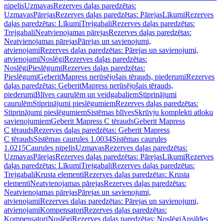
nipelis
Uzmavas
Rezerves daļas paredzētas:
Uzmavas
Pārejas
Rezerves daļas paredzētas: Pārejas
Līkumi
Rezerves
daļas paredzētas: Līkumi
Trejgabali
Rezerves daļas paredzētas:
Trejgabali
Neatvienojamas pārejas
Rezerves daļas paredzētas:
Neatvienojamas pārejas
Pārejas un savienojumi,
atvienojami
Rezerves daļas paredzētas: Pārejas un savienojumi,
atvienojami
Noslēgi
Rezerves daļas paredzētas:
Noslēgi
Pieslēgumi
Rezerves daļas paredzētas:
Pieslēgumi
GeberitMapress nerūsējošais tērauds, piederumi
Rezerves
daļas paredzētas: GeberitMapress nerūsējošais tērauds,
piederumi
Blīves caurulēm un veidgabaliem
Stiprinājumi
caurulēm
Stiprinājumi pieslēgumiem
Rezerves daļas paredzētas:
Stiprinājumi pieslēgumiem
Sistēmas blīves
Skrūvju komplekti atloku
savienojumiem
Geberit Mapress C tērauds
Geberit Mapress
C tērauds
Rezerves daļas paredzētas: Geberit Mapress
C tērauds
Sistēmas caurules 1.0034
Sistēmas caurules
1.0215
Caurules nipelis
Uzmavas
Rezerves daļas paredzētas:
Uzmavas
Pārejas
Rezerves daļas paredzētas: Pārejas
Līkumi
Rezerves
daļas paredzētas: Līkumi
Trejgabali
Rezerves daļas paredzētas:
Trejgabali
Krusta elementi
Rezerves daļas paredzētas: Krusta
elementi
Neatvienojamas pārejas
Rezerves daļas paredzētas:
Neatvienojamas pārejas
Pārejas un savienojumi,
atvienojami
Rezerves daļas paredzētas: Pārejas un savienojumi,
atvienojami
Kompensatori
Rezerves daļas paredzētas:
Kompensatori
Noslēgi
Rezerves daļas paredzētas: Noslēgi
Apsildes