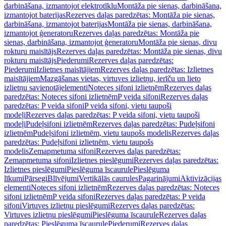
darbināšana, izmantojot elektrotīklu
Montāža pie sienas, darbināšana,
izmantojot baterijas
Rezerves daļas paredzētas: Montāža pie sienas,
darbināšana, izmantojot baterijas
Montāža pie sienas, darbināšana,
izmantojot ģeneratoru
Rezerves daļas paredzētas: Montāža pie
sienas, darbināšana, izmantojot ģeneratoru
Montāža pie sienas, divu
rokturu maisītājs
Rezerves daļas paredzētas: Montāža pie sienas, divu
rokturu maisītājs
Piederumi
Rezerves daļas paredzētas:
Piederumi
Izlietnes maisītājiem
Rezerves daļas paredzētas: Izlietnes
maisītājiem
Mazgāšanas vietas, virtuves izlietņu, ierīču un lieto
izlietņu savienotājelementi
Noteces sifoni izlietnēm
Rezerves daļas
paredzētas: Noteces sifoni izlietnēm
P veida sifoni
Rezerves daļas
paredzētas: P veida sifoni
P veida sifoni, vietu taupoši
modeļi
Rezerves daļas paredzētas: P veida sifoni, vietu taupoši
modeļi
Pudeļsifoni izlietnēm
Rezerves daļas paredzētas: Pudeļsifoni
izlietnēm
Pudeļsifoni izlietnēm, vietu taupošs modelis
Rezerves daļas
paredzētas: Pudeļsifoni izlietnēm, vietu taupošs
modelis
Zemapmetuma sifoni
Rezerves daļas paredzētas:
Zemapmetuma sifoni
Izlietnes pieslēgumi
Rezerves daļas paredzētas:
Izlietnes pieslēgumi
Pieslēguma īscaurule
Pieslēguma
līkumi
Pārsegi
Blīvējumi
Vertikālās caurules
Pagarinājumi
Aktivizācijas
elementi
Noteces sifoni izlietnēm
Rezerves daļas paredzētas: Noteces
sifoni izlietnēm
P veida sifoni
Rezerves daļas paredzētas: P veida
sifoni
Virtuves izlietņu pieslēgumi
Rezerves daļas paredzētas:
Virtuves izlietņu pieslēgumi
Pieslēguma īscaurule
Rezerves daļas
paredzētas: Pieslēguma īscaurule
Piederumi
Rezerves daļas