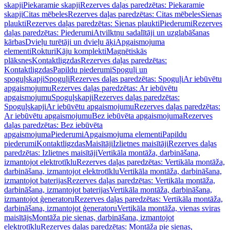
skapji
Piekaramie skapji
Rezerves daļas paredzētas: Piekaramie
skapji
Citas mēbeles
Rezerves daļas paredzētas: Citas mēbeles
Sienas
plaukti
Rezerves daļas paredzētas: Sienas plaukti
Piederumi
Rezerves
daļas paredzētas: Piederumi
Atvilktņu sadalītāji un uzglabāšanas
kārbas
Dvieļu turētāji un dvieļu āķi
Apgaismojuma
elementi
Rokturi
Kāju komplekti
Magnētiskās
plāksnes
Kontaktligzdas
Rezerves daļas paredzētas:
Kontaktligzdas
Papildu piederumi
Spoguļi un
spoguļskapji
Spoguļi
Rezerves daļas paredzētas: Spoguļi
Ar iebūvētu
apgaismojumu
Rezerves daļas paredzētas: Ar iebūvētu
apgaismojumu
Spoguļskapji
Rezerves daļas paredzētas:
Spoguļskapji
Ar iebūvētu apgaismojumu
Rezerves daļas paredzētas:
Ar iebūvētu apgaismojumu
Bez iebūvēta apgaismojuma
Rezerves
daļas paredzētas: Bez iebūvēta
apgaismojuma
Piederumi
Apgaismojuma elementi
Papildu
piederumi
Kontaktligzdas
Maisītāji
Izlietnes maisītāji
Rezerves daļas
paredzētas: Izlietnes maisītāji
Vertikāla montāža, darbināšana,
izmantojot elektrotīklu
Rezerves daļas paredzētas: Vertikāla montāža,
darbināšana, izmantojot elektrotīklu
Vertikāla montāža, darbināšana,
izmantojot baterijas
Rezerves daļas paredzētas: Vertikāla montāža,
darbināšana, izmantojot baterijas
Vertikāla montāža, darbināšana,
izmantojot ģeneratoru
Rezerves daļas paredzētas: Vertikāla montāža,
darbināšana, izmantojot ģeneratoru
Vertikāla montāža, vienas sviras
maisītājs
Montāža pie sienas, darbināšana, izmantojot
elektrotīklu
Rezerves daļas paredzētas: Montāža pie sienas,