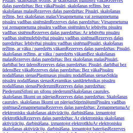
Pisuāri, skalošanas režīms, ar skalošanas malu
Bez vāka
Rezerves
daļas paredzētas: Bez vāka
Pisuāri, skalošanas režīms, bez
skalošanas malas
Rezerves daļas paredzētas: Pisuāri, skalošanas
režīms, bez skalošanas malas
Virsapmetuma vai zemapmetuma
pisuāru vadības sistēmām
Rezerves daļas paredzētas: Virsapmetuma
vai zemapmetuma pisuāru vadības sistēmām
Ar iebūvētu pisuāru
vadības sistēmu
Rezerves daļas paredzētas: Ar iebūvētu pisuāru
vadības sistēmu
Iebūvētai pisuāru vadības sistēmai
Rezerves daļas
paredzētas: Iebūvētai pisuāru vadības sistēmai
Pisuāri, skalošanas
režīms, ar vāku / paredzēts vākam
Rezerves daļas paredzētas: Pisuāri,
skalošanas režīms, ar vāku / paredzēts vākam
Bez skalošanas
malas
Rezerves daļas paredzētas: Bez skalošanas malas
Pisuāri,
darbībai bez ūdens
Rezerves daļas paredzētas: Pisuāri, darbībai bez
ūdens
Bez vāka
Rezerves daļas paredzētas: Bez vāka
Pisuāru
nodalīšanas sienas
Plastmasas pisuāru nodalīšanas sienas
Stikla
pisuāru nodalīšanas sienas
Keramikas sanitārtehnikas pisuāru
nodalīšanas sienas
Piederumi
Rezerves daļas paredzētas:
Piederumi
Sifoni un sifonu piederumi
Skalošanas caurules,
skalošanas līkumi un pārejas
Rezerves daļas paredzētas: Skalošanas
caurules, skalošanas līkumi un pārejas
Stiprinājumi
Pisuāru vadības
sistēmas
Zemapmetuma
Rezerves daļas paredzētas: Zemapmetuma
Ar
elektronisku skalošanas aktivizāciju, darbināšana, izmantojot
elektrotīklu
Rezerves daļas paredzētas: Ar elektronisku skalošanas
aktivizāciju, darbināšana, izmantojot elektrotīklu
Ar elektronisku
skalošanas aktivizāciju, darbināšana, izmantojot baterijas
Rezerves