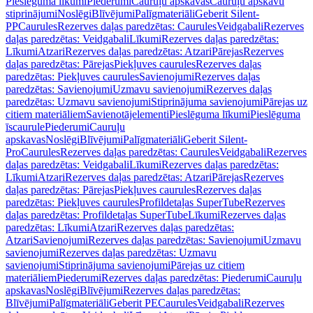
Pieslēguma līkumi
Piederumi
Cauruļu apskavas
Cauruļu apskavu
stiprinājumi
Noslēgi
Blīvējumi
Palīgmateriāli
Geberit Silent-
PP
Caurules
Rezerves daļas paredzētas: Caurules
Veidgabali
Rezerves
daļas paredzētas: Veidgabali
Līkumi
Rezerves daļas paredzētas:
Līkumi
Atzari
Rezerves daļas paredzētas: Atzari
Pārejas
Rezerves
daļas paredzētas: Pārejas
Piekļuves caurules
Rezerves daļas
paredzētas: Piekļuves caurules
Savienojumi
Rezerves daļas
paredzētas: Savienojumi
Uzmavu savienojumi
Rezerves daļas
paredzētas: Uzmavu savienojumi
Stiprinājuma savienojumi
Pārejas uz
citiem materiāliem
Savienotājelementi
Pieslēguma līkumi
Pieslēguma
īscaurule
Piederumi
Cauruļu
apskavas
Noslēgi
Blīvējumi
Palīgmateriāli
Geberit Silent-
Pro
Caurules
Rezerves daļas paredzētas: Caurules
Veidgabali
Rezerves
daļas paredzētas: Veidgabali
Līkumi
Rezerves daļas paredzētas:
Līkumi
Atzari
Rezerves daļas paredzētas: Atzari
Pārejas
Rezerves
daļas paredzētas: Pārejas
Piekļuves caurules
Rezerves daļas
paredzētas: Piekļuves caurules
Profildetaļas SuperTube
Rezerves
daļas paredzētas: Profildetaļas SuperTube
Līkumi
Rezerves daļas
paredzētas: Līkumi
Atzari
Rezerves daļas paredzētas:
Atzari
Savienojumi
Rezerves daļas paredzētas: Savienojumi
Uzmavu
savienojumi
Rezerves daļas paredzētas: Uzmavu
savienojumi
Stiprinājuma savienojumi
Pārejas uz citiem
materiāliem
Piederumi
Rezerves daļas paredzētas: Piederumi
Cauruļu
apskavas
Noslēgi
Blīvējumi
Rezerves daļas paredzētas:
Blīvējumi
Palīgmateriāli
Geberit PE
Caurules
Veidgabali
Rezerves