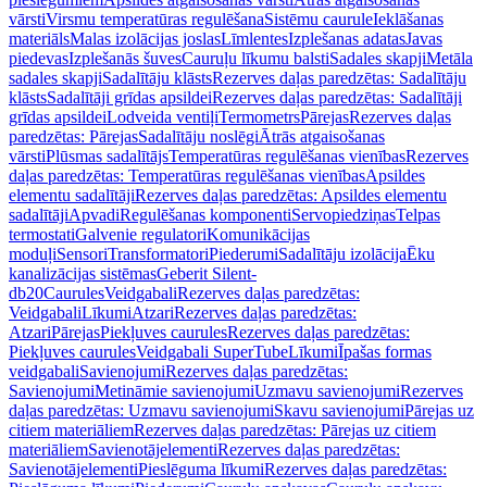
vārsti
Virsmu temperatūras regulēšana
Sistēmu caurule
Ieklāšanas
materiāls
Malas izolācijas joslas
Līmlentes
Izplešanas adatas
Javas
piedevas
Izplešanās šuves
Cauruļu līkumu balsti
Sadales skapji
Metāla
sadales skapji
Sadalītāju klāsts
Rezerves daļas paredzētas: Sadalītāju
klāsts
Sadalītāji grīdas apsildei
Rezerves daļas paredzētas: Sadalītāji
grīdas apsildei
Lodveida ventiļi
Termometrs
Pārejas
Rezerves daļas
paredzētas: Pārejas
Sadalītāju noslēgi
Ātrās atgaisošanas
vārsti
Plūsmas sadalītājs
Temperatūras regulēšanas vienības
Rezerves
daļas paredzētas: Temperatūras regulēšanas vienības
Apsildes
elementu sadalītāji
Rezerves daļas paredzētas: Apsildes elementu
sadalītāji
Apvadi
Regulēšanas komponenti
Servopiedziņas
Telpas
termostati
Galvenie regulatori
Komunikācijas
moduļi
Sensori
Transformatori
Piederumi
Sadalītāju izolācija
Ēku
kanalizācijas sistēmas
Geberit Silent-
db20
Caurules
Veidgabali
Rezerves daļas paredzētas:
Veidgabali
Līkumi
Atzari
Rezerves daļas paredzētas:
Atzari
Pārejas
Piekļuves caurules
Rezerves daļas paredzētas:
Piekļuves caurules
Veidgabali SuperTube
Līkumi
Īpašas formas
veidgabali
Savienojumi
Rezerves daļas paredzētas:
Savienojumi
Metināmie savienojumi
Uzmavu savienojumi
Rezerves
daļas paredzētas: Uzmavu savienojumi
Skavu savienojumi
Pārejas uz
citiem materiāliem
Rezerves daļas paredzētas: Pārejas uz citiem
materiāliem
Savienotājelementi
Rezerves daļas paredzētas:
Savienotājelementi
Pieslēguma līkumi
Rezerves daļas paredzētas: