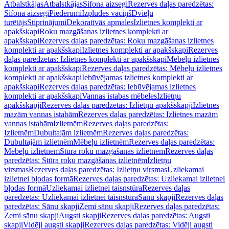
Atbalstkājas
Atbalstkājas
Sifona aizsegi
Rezerves daļas paredzētas:
Sifona aizsegi
Piederumi
Izplūdes vāciņš
Dvieļu
turētājs
Stiprinājumi
Dekoratīvās apmales
Izlietnes komplekti ar
apakšskapi
Roku mazgāšanas izlietnes komplekti ar
apakšskapi
Rezerves daļas paredzētas: Roku mazgāšanas izlietnes
komplekti ar apakšskapi
Izlietnes komplekti ar apakšskapi
Rezerves
daļas paredzētas: Izlietnes komplekti ar apakšskapi
Mēbeļu izlietnes
komplekti ar apakšskapi
Rezerves daļas paredzētas: Mēbeļu izlietnes
komplekti ar apakšskapi
Iebūvējamas izlietnes komplekti ar
apakšskapi
Rezerves daļas paredzētas: Iebūvējamas izlietnes
komplekti ar apakšskapi
Vannas istabas mēbeles
Izlietņu
apakšskapji
Rezerves daļas paredzētas: Izlietņu apakšskapji
Izlietnes
mazām vannas istabām
Rezerves daļas paredzētas: Izlietnes mazām
vannas istabām
Izlietnēm
Rezerves daļas paredzētas:
Izlietnēm
Dubultajām izlietnēm
Rezerves daļas paredzētas:
Dubultajām izlietnēm
Mēbeļu izlietnēm
Rezerves daļas paredzētas:
Mēbeļu izlietnēm
Stūra roku mazgāšanas izlietnēm
Rezerves daļas
paredzētas: Stūra roku mazgāšanas izlietnēm
Izlietņu
virsmas
Rezerves daļas paredzētas: Izlietņu virsmas
Uzliekamai
izlietnei bļodas formā
Rezerves daļas paredzētas: Uzliekamai izlietnei
bļodas formā
Uzliekamai izlietnei taisnstūra
Rezerves daļas
paredzētas: Uzliekamai izlietnei taisnstūra
Sānu skapji
Rezerves daļas
paredzētas: Sānu skapji
Zemi sānu skapji
Rezerves daļas paredzētas:
Zemi sānu skapji
Augsti skapji
Rezerves daļas paredzētas: Augsti
skapji
Vidēji augsti skapji
Rezerves daļas paredzētas: Vidēji augsti