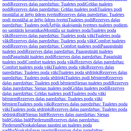
podi
Rezerves daļas paredzētas: Tualetes podi
Grīdas tualetes
podi
Rezerves daļas paredzētas: Grīdas tualetes podi
Tualetes podi
montāžai ar ārējo ūdens tvertni
Rezerves daļas paredzētas: Tualetes
podi montāžai ar ārējo ūdens tvertni
Tualetes podi
Rezerves daļas
paredzētas: Tualetes podi
Ārējās skalojamās tvertnes tualetes podiem,
no sanitārās keramikas
Montāža uz tualetes poda
Tualetes poda
vāki
Rezerves daļas paredzētas: Tualetes poda vāki
Tualetes poda
vāki
Rezerves daļas paredzētas: Tualetes poda vāki
Comfort tualetes
podi
Rezerves daļas paredzētas: Comfort tualetes podi
Paaugstināti
tualetes podi
Rezerves daļas paredzētas: Paaugstināti tualetes
podi
Pagarināti tualetes podi
Rezerves daļas paredzētas: Pagarināti
tualetes podi
Comfort tualetes poda vāki
Rezerves daļas paredzētas:
Comfort tualetes poda vāki
Tualetes poda vāki
Rezerves daļas
paredzētas: Tualetes poda vāki
Tualetes poda sēdriņķi
Rezerves daļas
paredzētas: Tualetes poda sēdriņķi
Tualetes podi bērniem
Rezerves
daļas paredzētas: Tualetes podi bērniem
Sienas tualetes podi
Rezerves
daļas paredzētas: Sienas tualetes podi
Grīdas tualetes podi
Rezerves
daļas paredzētas: Grīdas tualetes podi
Tualetes podu vāki
bērniem
Rezerves daļas paredzētas: Tualetes podu vāki
bērniem
Tualetes poda vāki
Rezerves daļas paredzētas: Tualetes poda
vāki
Tualetes poda sēdriņķi
Rezerves daļas paredzētas: Tualetes poda
sēdriņķi
Bidē
Sienas bidē
Rezerves daļas paredzētas: Sienas
bidē
Grīdas bidē
Piederumi
Rezerves daļas paredzētas:
Piederumi
Noskalošanas taustiņi un tualetes poda
vadība
Noskalošanas taustiņi
Rezerves daļas paredzētas: