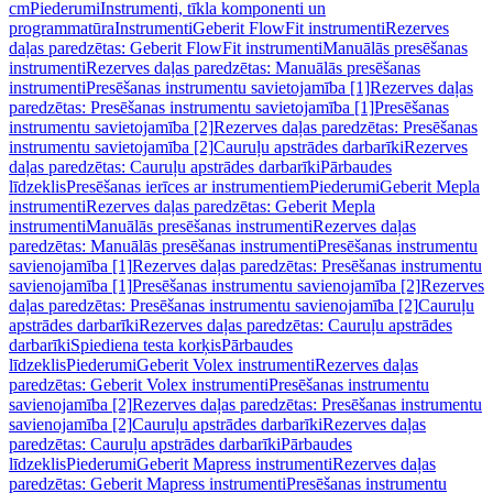
cm
Piederumi
Instrumenti, tīkla komponenti un
programmatūra
Instrumenti
Geberit FlowFit instrumenti
Rezerves
daļas paredzētas: Geberit FlowFit instrumenti
Manuālās presēšanas
instrumenti
Rezerves daļas paredzētas: Manuālās presēšanas
instrumenti
Presēšanas instrumentu savietojamība [1]
Rezerves daļas
paredzētas: Presēšanas instrumentu savietojamība [1]
Presēšanas
instrumentu savietojamība [2]
Rezerves daļas paredzētas: Presēšanas
instrumentu savietojamība [2]
Cauruļu apstrādes darbarīki
Rezerves
daļas paredzētas: Cauruļu apstrādes darbarīki
Pārbaudes
līdzeklis
Presēšanas ierīces ar instrumentiem
Piederumi
Geberit Mepla
instrumenti
Rezerves daļas paredzētas: Geberit Mepla
instrumenti
Manuālās presēšanas instrumenti
Rezerves daļas
paredzētas: Manuālās presēšanas instrumenti
Presēšanas instrumentu
savienojamība [1]
Rezerves daļas paredzētas: Presēšanas instrumentu
savienojamība [1]
Presēšanas instrumentu savienojamība [2]
Rezerves
daļas paredzētas: Presēšanas instrumentu savienojamība [2]
Cauruļu
apstrādes darbarīki
Rezerves daļas paredzētas: Cauruļu apstrādes
darbarīki
Spiediena testa korķis
Pārbaudes
līdzeklis
Piederumi
Geberit Volex instrumenti
Rezerves daļas
paredzētas: Geberit Volex instrumenti
Presēšanas instrumentu
savienojamība [2]
Rezerves daļas paredzētas: Presēšanas instrumentu
savienojamība [2]
Cauruļu apstrādes darbarīki
Rezerves daļas
paredzētas: Cauruļu apstrādes darbarīki
Pārbaudes
līdzeklis
Piederumi
Geberit Mapress instrumenti
Rezerves daļas
paredzētas: Geberit Mapress instrumenti
Presēšanas instrumentu