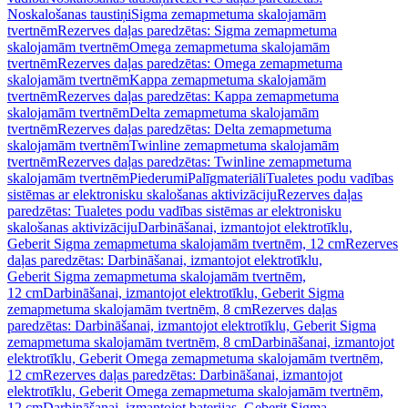
Noskalošanas taustiņi
Sigma zemapmetuma skalojamām
tvertnēm
Rezerves daļas paredzētas: Sigma zemapmetuma
skalojamām tvertnēm
Omega zemapmetuma skalojamām
tvertnēm
Rezerves daļas paredzētas: Omega zemapmetuma
skalojamām tvertnēm
Kappa zemapmetuma skalojamām
tvertnēm
Rezerves daļas paredzētas: Kappa zemapmetuma
skalojamām tvertnēm
Delta zemapmetuma skalojamām
tvertnēm
Rezerves daļas paredzētas: Delta zemapmetuma
skalojamām tvertnēm
Twinline zemapmetuma skalojamām
tvertnēm
Rezerves daļas paredzētas: Twinline zemapmetuma
skalojamām tvertnēm
Piederumi
Palīgmateriāli
Tualetes podu vadības
sistēmas ar elektronisku skalošanas aktivizāciju
Rezerves daļas
paredzētas: Tualetes podu vadības sistēmas ar elektronisku
skalošanas aktivizāciju
Darbināšanai, izmantojot elektrotīklu,
Geberit Sigma zemapmetuma skalojamām tvertnēm, 12 cm
Rezerves
daļas paredzētas: Darbināšanai, izmantojot elektrotīklu,
Geberit Sigma zemapmetuma skalojamām tvertnēm,
12 cm
Darbināšanai, izmantojot elektrotīklu, Geberit Sigma
zemapmetuma skalojamām tvertnēm, 8 cm
Rezerves daļas
paredzētas: Darbināšanai, izmantojot elektrotīklu, Geberit Sigma
zemapmetuma skalojamām tvertnēm, 8 cm
Darbināšanai, izmantojot
elektrotīklu, Geberit Omega zemapmetuma skalojamām tvertnēm,
12 cm
Rezerves daļas paredzētas: Darbināšanai, izmantojot
elektrotīklu, Geberit Omega zemapmetuma skalojamām tvertnēm,
12 cm
Darbināšanai, izmantojot baterijas, Geberit Sigma