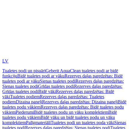
LV
Tualetes podi un pisuāri
Geberit AquaClean tualetes podi ar bidē
funkciju
Bidē tualetes podi ar vāku
Rezerves daļas paredzētas: Bidē
tualetes podi ar vāku
Sienas tualetes podi
Rezerves daļas paredzētas:
Sienas tualetes podi
Grīdas tualetes podi
Rezerves daļas paredzētas:
Grīdas tualetes podi
Bidē vāki
Rezerves daļas paredzētas: Bidē
vāki
Tualetes podiem
Rezerves daļas paredzētas: Tualetes
podiem
Dizaina paneļi
Rezerves daļas paredzētas: Dizaina paneļi
Bidē
tualetes podu vākiem
Rezerves daļas paredzētas: Bidē tualetes podu
vākiem
Piederumi
Bidē tualetes podu un vāku komplektiem
Bidē
tualetes podu vākiem
Bidē vāku un bidē tualetes podu un vāku
komplektiem
Palīgmateriāli
Tualetes podi un tualetes poda vāki
Sienas
tualetes podi
Rezerves daļas paredzētas: Sienas tualetes podi
Tualetes