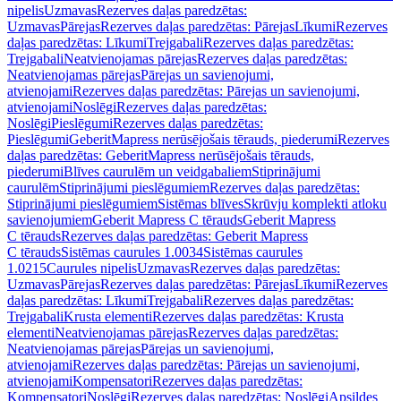
nipelis
Uzmavas
Rezerves daļas paredzētas:
Uzmavas
Pārejas
Rezerves daļas paredzētas: Pārejas
Līkumi
Rezerves
daļas paredzētas: Līkumi
Trejgabali
Rezerves daļas paredzētas:
Trejgabali
Neatvienojamas pārejas
Rezerves daļas paredzētas:
Neatvienojamas pārejas
Pārejas un savienojumi,
atvienojami
Rezerves daļas paredzētas: Pārejas un savienojumi,
atvienojami
Noslēgi
Rezerves daļas paredzētas:
Noslēgi
Pieslēgumi
Rezerves daļas paredzētas:
Pieslēgumi
GeberitMapress nerūsējošais tērauds, piederumi
Rezerves
daļas paredzētas: GeberitMapress nerūsējošais tērauds,
piederumi
Blīves caurulēm un veidgabaliem
Stiprinājumi
caurulēm
Stiprinājumi pieslēgumiem
Rezerves daļas paredzētas:
Stiprinājumi pieslēgumiem
Sistēmas blīves
Skrūvju komplekti atloku
savienojumiem
Geberit Mapress C tērauds
Geberit Mapress
C tērauds
Rezerves daļas paredzētas: Geberit Mapress
C tērauds
Sistēmas caurules 1.0034
Sistēmas caurules
1.0215
Caurules nipelis
Uzmavas
Rezerves daļas paredzētas:
Uzmavas
Pārejas
Rezerves daļas paredzētas: Pārejas
Līkumi
Rezerves
daļas paredzētas: Līkumi
Trejgabali
Rezerves daļas paredzētas:
Trejgabali
Krusta elementi
Rezerves daļas paredzētas: Krusta
elementi
Neatvienojamas pārejas
Rezerves daļas paredzētas:
Neatvienojamas pārejas
Pārejas un savienojumi,
atvienojami
Rezerves daļas paredzētas: Pārejas un savienojumi,
atvienojami
Kompensatori
Rezerves daļas paredzētas:
Kompensatori
Noslēgi
Rezerves daļas paredzētas: Noslēgi
Apsildes