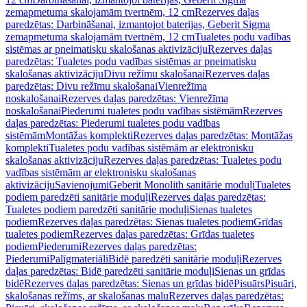
zemapmetuma skalojamām tvertnēm, 12 cm
Rezerves daļas
paredzētas: Darbināšanai, izmantojot baterijas, Geberit Sigma
zemapmetuma skalojamām tvertnēm, 12 cm
Tualetes podu vadības
sistēmas ar pneimatisku skalošanas aktivizāciju
Rezerves daļas
paredzētas: Tualetes podu vadības sistēmas ar pneimatisku
skalošanas aktivizāciju
Divu režīmu skalošanai
Rezerves daļas
paredzētas: Divu režīmu skalošanai
Vienrežīma
noskalošanai
Rezerves daļas paredzētas: Vienrežīma
noskalošanai
Piederumi tualetes podu vadības sistēmām
Rezerves
daļas paredzētas: Piederumi tualetes podu vadības
sistēmām
Montāžas komplekti
Rezerves daļas paredzētas: Montāžas
komplekti
Tualetes podu vadības sistēmām ar elektronisku
skalošanas aktivizāciju
Rezerves daļas paredzētas: Tualetes podu
vadības sistēmām ar elektronisku skalošanas
aktivizāciju
Savienojumi
Geberit Monolith sanitārie moduļi
Tualetes
podiem paredzēti sanitārie moduļi
Rezerves daļas paredzētas:
Tualetes podiem paredzēti sanitārie moduļi
Sienas tualetes
podiem
Rezerves daļas paredzētas: Sienas tualetes podiem
Grīdas
tualetes podiem
Rezerves daļas paredzētas: Grīdas tualetes
podiem
Piederumi
Rezerves daļas paredzētas:
Piederumi
Palīgmateriāli
Bidē paredzēti sanitārie moduļi
Rezerves
daļas paredzētas: Bidē paredzēti sanitārie moduļi
Sienas un grīdas
bidē
Rezerves daļas paredzētas: Sienas un grīdas bidē
Pisuārs
Pisuāri,
skalošanas režīms, ar skalošanas malu
Rezerves daļas paredzētas: