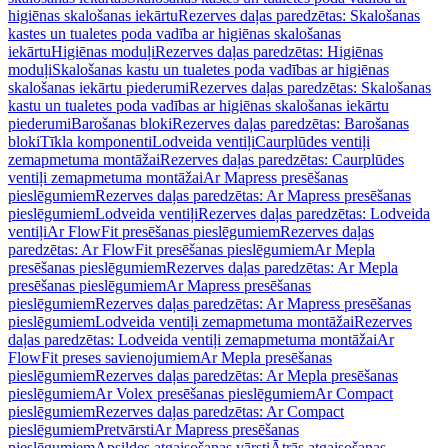
higiēnas skalošanas iekārtu
Rezerves daļas paredzētas: Skalošanas
kastes un tualetes poda vadība ar higiēnas skalošanas
iekārtu
Higiēnas moduļi
Rezerves daļas paredzētas: Higiēnas
moduļi
Skalošanas kastu un tualetes poda vadības ar higiēnas
skalošanas iekārtu piederumi
Rezerves daļas paredzētas: Skalošanas
kastu un tualetes poda vadības ar higiēnas skalošanas iekārtu
piederumi
Barošanas bloki
Rezerves daļas paredzētas: Barošanas
bloki
Tīkla komponenti
Lodveida ventiļi
Caurplūdes ventiļi
zemapmetuma montāžai
Rezerves daļas paredzētas: Caurplūdes
ventiļi zemapmetuma montāžai
Ar Mapress presēšanas
pieslēgumiem
Rezerves daļas paredzētas: Ar Mapress presēšanas
pieslēgumiem
Lodveida ventiļi
Rezerves daļas paredzētas: Lodveida
ventiļi
Ar FlowFit presēšanas pieslēgumiem
Rezerves daļas
paredzētas: Ar FlowFit presēšanas pieslēgumiem
Ar Mepla
presēšanas pieslēgumiem
Rezerves daļas paredzētas: Ar Mepla
presēšanas pieslēgumiem
Ar Mapress presēšanas
pieslēgumiem
Rezerves daļas paredzētas: Ar Mapress presēšanas
pieslēgumiem
Lodveida ventiļi zemapmetuma montāžai
Rezerves
daļas paredzētas: Lodveida ventiļi zemapmetuma montāžai
Ar
FlowFit preses savienojumiem
Ar Mepla presēšanas
pieslēgumiem
Rezerves daļas paredzētas: Ar Mepla presēšanas
pieslēgumiem
Ar Volex presēšanas pieslēgumiem
Ar Compact
pieslēgumiem
Rezerves daļas paredzētas: Ar Compact
pieslēgumiem
Pretvārsti
Ar Mapress presēšanas
pieslēgumiem
Apsildes atgaisošanas vārsti
Ātrās atgaisošanas