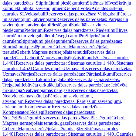
daļas paredzētas: Stiprinājumi pieslēgumiem
Sistēmas blīves
Skrūvju
komplekti atloku savienojumiem
Geberit Volex
Apsildes sistēmu
caurules SL
Veidgabali
Rezerves daļas paredzētas: Veidgabali
Pārejas
un savienojumi, atvienojami
Rezerves daļas paredzētas: Pārejas un
savienojumi, atvienojami
Pieslēgumi
Sadalītājs ar vītnes
pieslēgumu
Piederumi
Rezerves daļas paredzētas: Piederumi
Blīves
caurulēm un veidgabaliem
Pārsegi caurulēm
Stiprinājumi
caurulēm
Stiprinājumi pieslēgumiem
Rezerves daļas paredzētas:
Stiprinājumi pieslēgumiem
Geberit Mapress nerūsējošais
tērauds
Geberit Mapress nerūsējošais tērauds
Rezerves daļas
paredzētas: Geberit Mapress nerūsējošais tērauds
Sistēmas caurules
1.4401
Rezerves daļas paredzētas: Sistēmas caurules 1.4401
Sistēmas
caurules 1.4521
Caurules nipelis
Uzmavas
Rezerves daļas paredzētas:
Uzmavas
Pārejas
Rezerves daļas paredzētas: Pārejas
Līkumi
Rezerves
daļas paredzētas: Līkumi
Trejgabali
Rezerves daļas paredzētas:
Trejgabali
Iebūvēta cirkulācija
Rezerves daļas paredzētas: Iebūvēta
cirkulācija
Neatvienojamas pārejas
Rezerves daļas paredzētas:
Neatvienojamas pārejas
Pārejas un savienojumi,
atvienojami
Rezerves daļas paredzētas: Pārejas un savienojumi,
atvienojami
Kompensatori
Rezerves daļas paredzētas:
Kompensatori
Noslēgi
Rezerves daļas paredzētas:
Noslēgi
Pieslēgumi
Rezerves daļas paredzētas: Pieslēgumi
Geberit
Mapress nerūsējošais tērauds, gāze
Rezerves daļas paredzētas:
Geberit Mapress nerūsējošais tērauds, gāze
Sistēmas caurules
1.4401
Rezerves daļas paredzētas: Sistēmas caurules 1.4401
Caurules