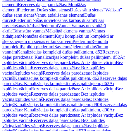
elementi
Rezerves daļas paredzētas: Montāžas
elementi
Piederumi
Dušas sānu sienas
Dušas sānu sienas
“Walk-in”
dušas sānu sienas
Vannu atdalīšanas elementi
Dušas
durvis
Piederumi
Nišas novietošanas kārbas dušām
Nišas
novietošanas kārbas
Piederumi
Vannas
Vannas no sanitārā
akrila
Taisnstūra vannas
Mākslīgā akmens vannas
Vannas
zīdaiņiem
Montāžas elementi
Kāju komplekti un komplekti ar
šķērsstieņiem un sienas enkurskrūvēm
Piederumi
Remonta
komplekti
Papildu piederumi
Savienotājelementi dušām un
vannām
Kanalizācijas komplekti dušas paliktņiem, d52
Rezerves
daļas paredzētas: Kanalizācijas komplekti dušas paliktņiem, d52
Ar
izplūdes vāciņu
Rezerves daļas paredzētas: Ar izplūdes vāciņu
Bez
izplūdes vāciņa
Rezerves daļas paredzētas: Bez izplūdes
vāciņa
Izplūdes vāciņš
Rezerves daļas paredzētas: Izplūdes
vāciņš
Kanalizācijas komplekti dušas paliktņiem, d62
Rezerves daļas
paredzētas: Kanalizācijas komplekti dušas paliktņiem, d62
Ar
izplūdes vāciņu
Rezerves daļas paredzētas: Ar izplūdes vāciņu
Bez
izplūdes vāciņa
Rezerves daļas paredzētas: Bez izplūdes
vāciņa
Izplūdes vāciņš
Rezerves daļas paredzētas: Izplūdes
vāciņš
Kanalizācijas komplekti dušas paliktņiem, d90
Rezerves daļas
paredzētas: Kanalizācijas komplekti dušas paliktņiem, d90
Ar
izplūdes vāciņu
Rezerves daļas paredzētas: Ar izplūdes vāciņu
Bez
izplūdes vāciņa
Rezerves daļas paredzētas: Bez izplūdes
vāciņa
Izplūdes vāciņš
Rezerves daļas paredzētas: Izplūdes
vāciņš
Kanalizācijas komplekti vannām, d52
Rezerves daļas