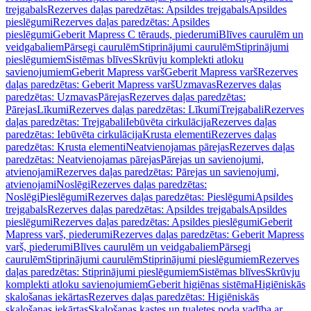
trejgabals
Rezerves daļas paredzētas: Apsildes trejgabals
Apsildes
pieslēgumi
Rezerves daļas paredzētas: Apsildes
pieslēgumi
Geberit Mapress C tērauds, piederumi
Blīves caurulēm un
veidgabaliem
Pārsegi caurulēm
Stiprinājumi caurulēm
Stiprinājumi
pieslēgumiem
Sistēmas blīves
Skrūvju komplekti atloku
savienojumiem
Geberit Mapress varš
Geberit Mapress varš
Rezerves
daļas paredzētas: Geberit Mapress varš
Uzmavas
Rezerves daļas
paredzētas: Uzmavas
Pārejas
Rezerves daļas paredzētas:
Pārejas
Līkumi
Rezerves daļas paredzētas: Līkumi
Trejgabali
Rezerves
daļas paredzētas: Trejgabali
Iebūvēta cirkulācija
Rezerves daļas
paredzētas: Iebūvēta cirkulācija
Krusta elementi
Rezerves daļas
paredzētas: Krusta elementi
Neatvienojamas pārejas
Rezerves daļas
paredzētas: Neatvienojamas pārejas
Pārejas un savienojumi,
atvienojami
Rezerves daļas paredzētas: Pārejas un savienojumi,
atvienojami
Noslēgi
Rezerves daļas paredzētas:
Noslēgi
Pieslēgumi
Rezerves daļas paredzētas: Pieslēgumi
Apsildes
trejgabals
Rezerves daļas paredzētas: Apsildes trejgabals
Apsildes
pieslēgumi
Rezerves daļas paredzētas: Apsildes pieslēgumi
Geberit
Mapress varš, piederumi
Rezerves daļas paredzētas: Geberit Mapress
varš, piederumi
Blīves caurulēm un veidgabaliem
Pārsegi
caurulēm
Stiprinājumi caurulēm
Stiprinājumi pieslēgumiem
Rezerves
daļas paredzētas: Stiprinājumi pieslēgumiem
Sistēmas blīves
Skrūvju
komplekti atloku savienojumiem
Geberit higiēnas sistēma
Higiēniskās
skalošanas iekārtas
Rezerves daļas paredzētas: Higiēniskās
skalošanas iekārtas
Skalošanas kastes un tualetes poda vadība ar