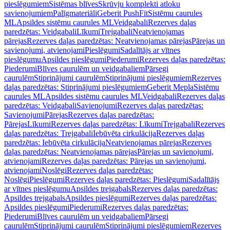
pieslēgumiem
Sistēmas blīves
Skrūvju komplekti atloku
savienojumiem
Palīgmateriāli
Geberit PushFit
Sistēmu caurules
ML
Apsildes sistēmu caurules ML
Veidgabali
Rezerves daļas
paredzētas: Veidgabali
Līkumi
Trejgabali
Neatvienojamas
pārejas
Rezerves daļas paredzētas: Neatvienojamas pārejas
Pārejas un
savienojumi, atvienojami
Pieslēgumi
Sadalītājs ar vītnes
pieslēgumu
Apsildes pieslēgumi
Piederumi
Rezerves daļas paredzētas:
Piederumi
Blīves caurulēm un veidgabaliem
Pārsegi
caurulēm
Stiprinājumi caurulēm
Stiprinājumi pieslēgumiem
Rezerves
daļas paredzētas: Stiprinājumi pieslēgumiem
Geberit Mepla
Sistēmu
caurules ML
Apsildes sistēmu caurules ML
Veidgabali
Rezerves daļas
paredzētas: Veidgabali
Savienojumi
Rezerves daļas paredzētas:
Savienojumi
Pārejas
Rezerves daļas paredzētas:
Pārejas
Līkumi
Rezerves daļas paredzētas: Līkumi
Trejgabali
Rezerves
daļas paredzētas: Trejgabali
Iebūvēta cirkulācija
Rezerves daļas
paredzētas: Iebūvēta cirkulācija
Neatvienojamas pārejas
Rezerves
daļas paredzētas: Neatvienojamas pārejas
Pārejas un savienojumi,
atvienojami
Rezerves daļas paredzētas: Pārejas un savienojumi,
atvienojami
Noslēgi
Rezerves daļas paredzētas:
Noslēgi
Pieslēgumi
Rezerves daļas paredzētas: Pieslēgumi
Sadalītājs
ar vītnes pieslēgumu
Apsildes trejgabals
Rezerves daļas paredzētas:
Apsildes trejgabals
Apsildes pieslēgumi
Rezerves daļas paredzētas:
Apsildes pieslēgumi
Piederumi
Rezerves daļas paredzētas:
Piederumi
Blīves caurulēm un veidgabaliem
Pārsegi
caurulēm
Stiprinājumi caurulēm
Stiprinājumi pieslēgumiem
Rezerves