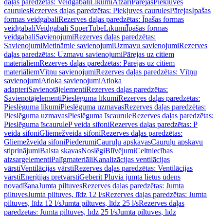
daļas paredzētas: Veidgabali
Līkumi
Atzari
Pārejas
Piekļuves
caurules
Rezerves daļas paredzētas: Piekļuves caurules
Pārejas
Īpašas
formas veidgabali
Rezerves daļas paredzētas: Īpašas formas
veidgabali
Veidgabali SuperTube
Līkumi
Īpašas formas
veidgabali
Savienojumi
Rezerves daļas paredzētas:
Savienojumi
Metināmie savienojumi
Uzmavu savienojumi
Rezerves
daļas paredzētas: Uzmavu savienojumi
Pārejas uz citiem
materiāliem
Rezerves daļas paredzētas: Pārejas uz citiem
materiāliem
Vītņu savienojumi
Rezerves daļas paredzētas: Vītņu
savienojumi
Atloka savienojumi
Atloka
adapteri
Savienotājelementi
Rezerves daļas paredzētas:
Savienotājelementi
Pieslēguma līkumi
Rezerves daļas paredzētas:
Pieslēguma līkumi
Pieslēguma uzmavas
Rezerves daļas paredzētas:
Pieslēguma uzmavas
Pieslēguma īscaurule
Rezerves daļas paredzētas:
Pieslēguma īscaurule
P veida sifoni
Rezerves daļas paredzētas: P
veida sifoni
Gliemežveida sifoni
Rezerves daļas paredzētas:
Gliemežveida sifoni
Piederumi
Cauruļu apskavas
Cauruļu apskavu
stiprinājumi
Balsta skavas
Noslēgi
Blīvējumi
Celtniecības
aizsargelementi
Palīgmateriāli
Kanalizācijas ventilācijas
vārsti
Ventilācijas vārsti
Rezerves daļas paredzētas: Ventilācijas
vārsti
Enerģijas pretvārsti
Geberit Pluvia jumta lietus ūdens
novadīšana
Jumta piltuves
Rezerves daļas paredzētas: Jumta
piltuves
Jumta piltuves, līdz 12 l/s
Rezerves daļas paredzētas: Jumta
piltuves, līdz 12 l/s
Jumta piltuves, līdz 25 l/s
Rezerves daļas
paredzētas: Jumta piltuves, līdz 25 l/s
Jumta piltuves, līdz