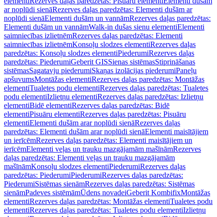
elementi
Rezerves daļas paredzētas: Pisuāru elementi
Elementi dušām
ar noplūdi sienā
Rezerves daļas paredzētas: Elementi dušām ar
noplūdi sienā
Elementi dušām un vannām
Rezerves daļas paredzētas:
Elementi dušām un vannām
Walk-in dušas sienu elementi
Elementi
saimniecības izlietnēm
Rezerves daļas paredzētas: Elementi
saimniecības izlietnēm
Konsoļu slodzes elementi
Rezerves daļas
paredzētas: Konsoļu slodzes elementi
Piederumi
Rezerves daļas
paredzētas: Piederumi
Geberit GIS
Sienas sistēmas
Stiprināšanas
sistēmas
Sagatavju piederumi
Skaņas izolācijas piederumi
Paneļu
apšuvums
Montāžas elementi
Rezerves daļas paredzētas: Montāžas
elementi
Tualetes podu elementi
Rezerves daļas paredzētas: Tualetes
podu elementi
Izlietņu elementi
Rezerves daļas paredzētas: Izlietņu
elementi
Bidē elementi
Rezerves daļas paredzētas: Bidē
elementi
Pisuāru elementi
Rezerves daļas paredzētas: Pisuāru
elementi
Elementi dušām arar noplūdi sienā
Rezerves daļas
paredzētas: Elementi dušām arar noplūdi sienā
Elementi maisītājiem
un ierīcēm
Rezerves daļas paredzētas: Elementi maisītājiem un
ierīcēm
Elementi veļas un trauku mazgājamām mašīnām
Rezerves
daļas paredzētas: Elementi veļas un trauku mazgājamām
mašīnām
Konsoļu slodzes elementi
Piederumi
Rezerves daļas
paredzētas: Piederumi
Piederumi
Rezerves daļas paredzētas:
Piederumi
Sistēmas sienām
Rezerves daļas paredzētas: Sistēmas
sienām
Padeves sistēmām
Ūdens novadei
Geberit Kombifix
Montāžas
elementi
Rezerves daļas paredzētas: Montāžas elementi
Tualetes podu
elementi
Rezerves daļas paredzētas: Tualetes podu elementi
Izlietņu