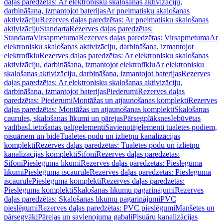
daļas paredzētas: Ar elektronisku skalošanas aktivizāciju,
darbināšana, izmantojot baterijas
Ar pneimatisku skalošanas
aktivizāciju
Rezerves daļas paredzētas: Ar pneimatisku skalošanas
aktivizāciju
Standarta
Rezerves daļas paredzētas:
Standarta
Virsapmetuma
Rezerves daļas paredzētas: Virsapmetuma
Ar
elektronisku skalošanas aktivizāciju, darbināšana, izmantojot
elektrotīklu
Rezerves daļas paredzētas: Ar elektronisku skalošanas
aktivizāciju, darbināšana, izmantojot elektrotīklu
Ar elektronisku
skalošanas aktivizāciju, darbināšana, izmantojot baterijas
Rezerves
daļas paredzētas: Ar elektronisku skalošanas aktivizāciju,
darbināšana, izmantojot baterijas
Piederumi
Rezerves daļas
paredzētas: Piederumi
Montāžas un atjaunošanas komplekti
Rezerves
daļas paredzētas: Montāžas un atjaunošanas komplekti
Skalošanas
caurules, skalošanas līkumi un pārejas
Pārsegplāksnes
Iebūvētas
vadības
Lietošanas palīgelementi
Savienotājelementi tualetes podiem,
pisuāriem un bidē
Tualetes podu un izlietņu kanalizācijas
komplekti
Rezerves daļas paredzētas: Tualetes podu un izlietņu
kanalizācijas komplekti
Sifoni
Rezerves daļas paredzētas:
Sifoni
Pieslēguma līkumi
Rezerves daļas paredzētas: Pieslēguma
līkumi
Pieslēguma īscaurule
Rezerves daļas paredzētas: Pieslēguma
īscaurule
Pieslēguma komplekti
Rezerves daļas paredzētas:
Pieslēguma komplekti
Skalošanas līkumu pagarinājumi
Rezerves
daļas paredzētas: Skalošanas līkumu pagarinājumi
PVC
pieslēgumi
Rezerves daļas paredzētas: PVC pieslēgumi
Manšetes un
pārsegvāki
Pārejas un savienojuma gabali
Pisuāru kanalizācijas