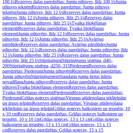
100 l/s
Rezerves daļas paredzētas: Jumta piltuves, līdz 100 l/s
Jumta
piltuves teknēm
Rezerves daļas paredzētas: Jumta piltuves
teknēm
Jumta piltuves, līdz 12 l/s
Rezerves daļas paredzētas: Jumta
piltuves, līdz 12 l/s
Jumta piltuves, līdz 25 l/s
Rezerves daļas
paredzētas: Jumta piltuves, līdz 25 l/s
Tvaika bloķēšanas
elementi
Rezerves daļas paredzētas: Tvaika bloķēšanas
elementi
Jumta piltuvēm, līdz 12 l/s
Rezerves daļas paredzētas: Jumta
piltuvēm, līdz 12 l/s
Jumta piltuvēm, līdz 25 l/s
Avārijas
pārplūdes
Rezerves daļas paredzētas: Avārijas pārplūdes
Jumta
piltuvēm, līdz 12 l/s
Rezerves daļas paredzētas: Jumta piltuvēm, līdz
12 l/s
Jumta piltuvēm, līdz 25 l/s
Rezerves daļas paredzētas: Jumta
piltuvēm, līdz 25 l/s
Stiprinājumi
Stiprinājumu sistēma, d40–
200
Stiprinājumu sistēma, d250–315
Piederumi
Rezerves daļas
paredzētas: Piederumi
Jumta piltuvēm
Rezerves daļas paredzētas:
Jumta piltuvēm
Stiprinājumiem
Standarta jumta lietus ūdens
novadīšana
Jumta piltuves
Rezerves daļas paredzētas: Jumta
piltuves
Tvaika bloķēšanas elementi
Rezerves daļas paredzētas:
Tvaika bloķēšanas elementi
Piederumi
Rezerves daļas paredzētas:
Piederumi
Grīdas noteces sistēmas
Virsmas atūdeņošana iekštelpām
un ārpus telpām
Rezerves daļas paredzētas: Virsmas atūdeņošana
iekštelpām un ārpus telpām
Grīdas noteces balkoniem un terasēm, 10
x 10 cm
Rezerves daļas paredzētas: Grīdas noteces balkoniem un
terasēm, 10 x 10 cm
Grīdas noteces, 13 x 13 cm
Grīdas noteces
balkoniem un terasēm, 13 x 13 cm
Grīdas noteces, 15 x 15
cm
Rezerves daļas paredzētas: Grīdas noteces, 15 x 15