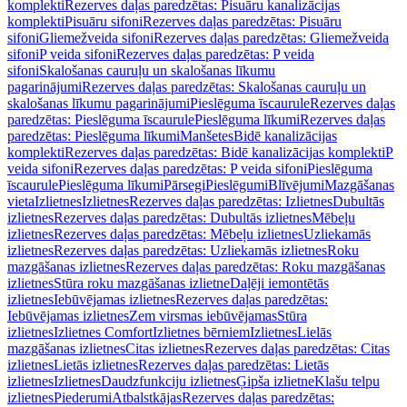
komplekti
Rezerves daļas paredzētas: Pisuāru kanalizācijas
komplekti
Pisuāru sifoni
Rezerves daļas paredzētas: Pisuāru
sifoni
Gliemežveida sifoni
Rezerves daļas paredzētas: Gliemežveida
sifoni
P veida sifoni
Rezerves daļas paredzētas: P veida
sifoni
Skalošanas cauruļu un skalošanas līkumu
pagarinājumi
Rezerves daļas paredzētas: Skalošanas cauruļu un
skalošanas līkumu pagarinājumi
Pieslēguma īscaurule
Rezerves daļas
paredzētas: Pieslēguma īscaurule
Pieslēguma līkumi
Rezerves daļas
paredzētas: Pieslēguma līkumi
Manšetes
Bidē kanalizācijas
komplekti
Rezerves daļas paredzētas: Bidē kanalizācijas komplekti
P
veida sifoni
Rezerves daļas paredzētas: P veida sifoni
Pieslēguma
īscaurule
Pieslēguma līkumi
Pārsegi
Pieslēgumi
Blīvējumi
Mazgāšanas
vieta
Izlietnes
Izlietnes
Rezerves daļas paredzētas: Izlietnes
Dubultās
izlietnes
Rezerves daļas paredzētas: Dubultās izlietnes
Mēbeļu
izlietnes
Rezerves daļas paredzētas: Mēbeļu izlietnes
Uzliekamās
izlietnes
Rezerves daļas paredzētas: Uzliekamās izlietnes
Roku
mazgāšanas izlietnes
Rezerves daļas paredzētas: Roku mazgāšanas
izlietnes
Stūra roku mazgāšanas izlietne
Daļēji iemontētās
izlietnes
Iebūvējamas izlietnes
Rezerves daļas paredzētas:
Iebūvējamas izlietnes
Zem virsmas iebūvējamas
Stūra
izlietnes
Izlietnes Comfort
Izlietnes bērniem
Izlietnes
Lielās
mazgāšanas izlietnes
Citas izlietnes
Rezerves daļas paredzētas: Citas
izlietnes
Lietās izlietnes
Rezerves daļas paredzētas: Lietās
izlietnes
Izlietnes
Daudzfunkciju izlietnes
Ģipša izlietne
Klašu telpu
izlietnes
Piederumi
Atbalstkājas
Rezerves daļas paredzētas: