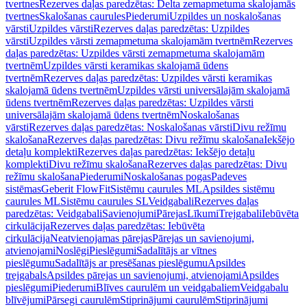
tvertnes
Rezerves daļas paredzētas: Delta zemapmetuma skalojamās
tvertnes
Skalošanas caurules
Piederumi
Uzpildes un noskalošanas
vārsti
Uzpildes vārsti
Rezerves daļas paredzētas: Uzpildes
vārsti
Uzpildes vārsti zemapmetuma skalojamām tvertnēm
Rezerves
daļas paredzētas: Uzpildes vārsti zemapmetuma skalojamām
tvertnēm
Uzpildes vārsti keramikas skalojamā ūdens
tvertnēm
Rezerves daļas paredzētas: Uzpildes vārsti keramikas
skalojamā ūdens tvertnēm
Uzpildes vārsti universālajām skalojamā
ūdens tvertnēm
Rezerves daļas paredzētas: Uzpildes vārsti
universālajām skalojamā ūdens tvertnēm
Noskalošanas
vārsti
Rezerves daļas paredzētas: Noskalošanas vārsti
Divu režīmu
skalošana
Rezerves daļas paredzētas: Divu režīmu skalošana
Iekšējo
detaļu komplekti
Rezerves daļas paredzētas: Iekšējo detaļu
komplekti
Divu režīmu skalošana
Rezerves daļas paredzētas: Divu
režīmu skalošana
Piederumi
Noskalošanas pogas
Padeves
sistēmas
Geberit FlowFit
Sistēmu caurules ML
Apsildes sistēmu
caurules ML
Sistēmu caurules SL
Veidgabali
Rezerves daļas
paredzētas: Veidgabali
Savienojumi
Pārejas
Līkumi
Trejgabali
Iebūvēta
cirkulācija
Rezerves daļas paredzētas: Iebūvēta
cirkulācija
Neatvienojamas pārejas
Pārejas un savienojumi,
atvienojami
Noslēgi
Pieslēgumi
Sadalītājs ar vītnes
pieslēgumu
Sadalītājs ar presēšanas pieslēgumu
Apsildes
trejgabals
Apsildes pārejas un savienojumi, atvienojami
Apsildes
pieslēgumi
Piederumi
Blīves caurulēm un veidgabaliem
Veidgabalu
blīvējumi
Pārsegi caurulēm
Stiprinājumi caurulēm
Stiprinājumi