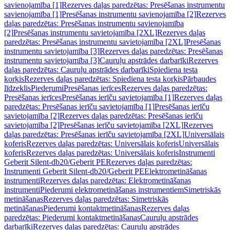
savienojamība [1]
Rezerves daļas paredzētas: Presēšanas instrumentu
savienojamība [1]
Presēšanas instrumentu savienojamība [2]
Rezerves
daļas paredzētas: Presēšanas instrumentu savienojamība
[2]
Presēšanas instrumentu savietojamība [2XL]
Rezerves daļas
paredzētas: Presēšanas instrumentu savietojamība [2XL]
Presēšanas
instrumentu savietojamība [3]
Rezerves daļas paredzētas: Presēšanas
instrumentu savietojamība [3]
Cauruļu apstrādes darbarīki
Rezerves
daļas paredzētas: Cauruļu apstrādes darbarīki
Spiediena testa
korķis
Rezerves daļas paredzētas: Spiediena testa korķis
Pārbaudes
līdzeklis
Piederumi
Presēšanas ierīces
Rezerves daļas paredzētas:
Presēšanas ierīces
Presēšanas ierīču savietojamība [1]
Rezerves daļas
paredzētas: Presēšanas ierīču savietojamība [1]
Presēšanas ierīču
savietojamība [2]
Rezerves daļas paredzētas: Presēšanas ierīču
savietojamība [2]
Presēšanas ierīču savietojamība [2XL]
Rezerves
daļas paredzētas: Presēšanas ierīču savietojamība [2XL]
Universālais
koferis
Rezerves daļas paredzētas: Universālais koferis
Universālais
koferis
Rezerves daļas paredzētas: Universālais koferis
Instrumenti
Geberit Silent-db20/Geberit PE
Rezerves daļas paredzētas:
Instrumenti Geberit Silent-db20/Geberit PE
Elektrometināšanas
instrumenti
Rezerves daļas paredzētas: Elektrometināšanas
instrumenti
Piederumi elektrometināšanas instrumentiem
Simetriskās
metināšanas
Rezerves daļas paredzētas: Simetriskās
metināšanas
Piederumi kontaktmetināšanas
Rezerves daļas
paredzētas: Piederumi kontaktmetināšanas
Cauruļu apstrādes
darbarīki
Rezerves daļas paredzētas: Cauruļu apstrādes