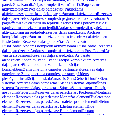
paredzētas: Kanalizācijas komplekti vannām, d52
Pagriežams
aktivizators
Rezerves daļas paredzētas: Pagriežams
aktivizators
Apdares komplekti pagriežamam aktivizatoram
Rezerves
daļas paredzētas: Apdares komplekti pagriežamam aktivizatoram
Ar
pagriežamu aktivizatoru un ieplūdi
Rezerves daļas paredzētas: Ar
pagriežamu aktivizatoru un ieplūdi
Apdares komplekti pagriežamam
aktivizatoram un ieplūdei
Rezerves daļas paredzētas: Apdares
komplekti pagriežamam aktivizatoram un ieplūdei
Ar aktivizatoru
PushControl
Rezerves daļas paredzētas: Ar aktivizatoru
PushControl
Apdares komplekti aktivizatoram PushControl
Rezerves
daļas paredzētas: Apdares komplekti aktivizatoram PushControl
Ar
vārstu aizbāžņiem
Rezerves daļas paredzētas: Ar vārstu
aizbāžņiem
Piederumi vannu kanalizācijas komplektiem
Rezerves
daļas paredzētas: Piederumi vannu kanalizācijas
komplektiem
Zemapmetuma caurules pārtraucējs
Rezerves daļas
paredzētas: Zemapmetuma caurules pārtraucējs
Ūdens
pieslēgumi
Instalācijas un skalošanas sistēmas
Geberit Duofix
Sienas
sistēmas
Rezerves daļas paredzētas: Sienas sistēmas
Stiprināšanas
sistēmas
Rezerves daļas paredzētas: Stiprināšanas sistēmas
Paneļu
apšuvums
Piederumi
Rezerves daļas paredzētas: Piederumi
Montāžas
elementi
Rezerves daļas paredzētas: Montāžas elementi
Tualetes podu
elementi
Rezerves daļas paredzētas: Tualetes podu elementi
Izlietņu
elementi
Rezerves daļas paredzētas: Izlietņu elementi
Bidē
elementi
Rezerves daļas paredzētas: Bidē elementi
Pisuāru