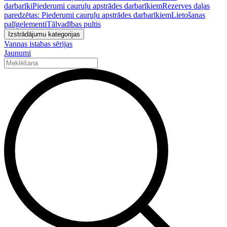
darbarīki
Piederumi cauruļu apstrādes darbarīkiem
Rezerves daļas
paredzētas: Piederumi cauruļu apstrādes darbarīkiem
Lietošanas
palīgelementi
Tālvadības pultis
Izstrādājumu kategorijas
Vannas istabas sērijas
Jaunumi