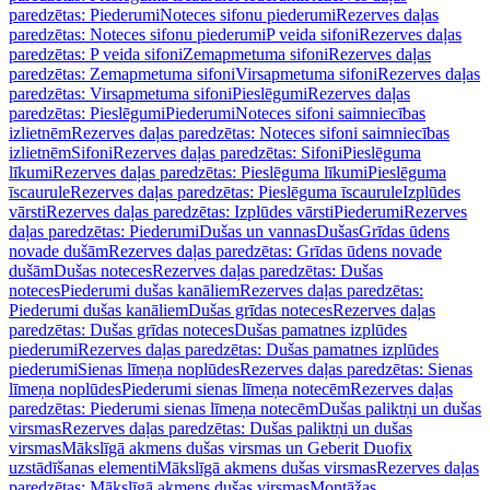
paredzētas: Piederumi
Noteces sifonu piederumi
Rezerves daļas
paredzētas: Noteces sifonu piederumi
P veida sifoni
Rezerves daļas
paredzētas: P veida sifoni
Zemapmetuma sifoni
Rezerves daļas
paredzētas: Zemapmetuma sifoni
Virsapmetuma sifoni
Rezerves daļas
paredzētas: Virsapmetuma sifoni
Pieslēgumi
Rezerves daļas
paredzētas: Pieslēgumi
Piederumi
Noteces sifoni saimniecības
izlietnēm
Rezerves daļas paredzētas: Noteces sifoni saimniecības
izlietnēm
Sifoni
Rezerves daļas paredzētas: Sifoni
Pieslēguma
līkumi
Rezerves daļas paredzētas: Pieslēguma līkumi
Pieslēguma
īscaurule
Rezerves daļas paredzētas: Pieslēguma īscaurule
Izplūdes
vārsti
Rezerves daļas paredzētas: Izplūdes vārsti
Piederumi
Rezerves
daļas paredzētas: Piederumi
Dušas un vannas
Dušas
Grīdas ūdens
novade dušām
Rezerves daļas paredzētas: Grīdas ūdens novade
dušām
Dušas noteces
Rezerves daļas paredzētas: Dušas
noteces
Piederumi dušas kanāliem
Rezerves daļas paredzētas:
Piederumi dušas kanāliem
Dušas grīdas noteces
Rezerves daļas
paredzētas: Dušas grīdas noteces
Dušas pamatnes izplūdes
piederumi
Rezerves daļas paredzētas: Dušas pamatnes izplūdes
piederumi
Sienas līmeņa noplūdes
Rezerves daļas paredzētas: Sienas
līmeņa noplūdes
Piederumi sienas līmeņa notecēm
Rezerves daļas
paredzētas: Piederumi sienas līmeņa notecēm
Dušas paliktņi un dušas
virsmas
Rezerves daļas paredzētas: Dušas paliktņi un dušas
virsmas
Mākslīgā akmens dušas virsmas un Geberit Duofix
uzstādīšanas elementi
Mākslīgā akmens dušas virsmas
Rezerves daļas
paredzētas: Mākslīgā akmens dušas virsmas
Montāžas