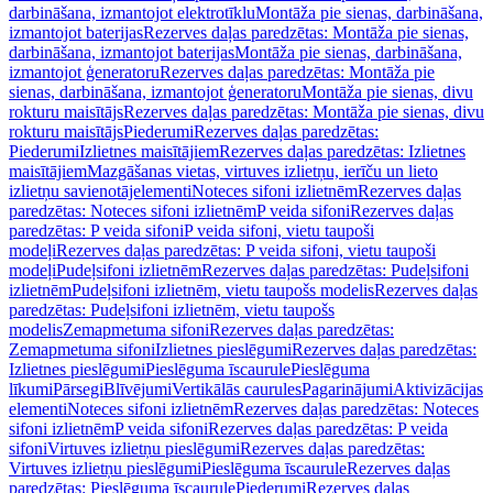
darbināšana, izmantojot elektrotīklu
Montāža pie sienas, darbināšana,
izmantojot baterijas
Rezerves daļas paredzētas: Montāža pie sienas,
darbināšana, izmantojot baterijas
Montāža pie sienas, darbināšana,
izmantojot ģeneratoru
Rezerves daļas paredzētas: Montāža pie
sienas, darbināšana, izmantojot ģeneratoru
Montāža pie sienas, divu
rokturu maisītājs
Rezerves daļas paredzētas: Montāža pie sienas, divu
rokturu maisītājs
Piederumi
Rezerves daļas paredzētas:
Piederumi
Izlietnes maisītājiem
Rezerves daļas paredzētas: Izlietnes
maisītājiem
Mazgāšanas vietas, virtuves izlietņu, ierīču un lieto
izlietņu savienotājelementi
Noteces sifoni izlietnēm
Rezerves daļas
paredzētas: Noteces sifoni izlietnēm
P veida sifoni
Rezerves daļas
paredzētas: P veida sifoni
P veida sifoni, vietu taupoši
modeļi
Rezerves daļas paredzētas: P veida sifoni, vietu taupoši
modeļi
Pudeļsifoni izlietnēm
Rezerves daļas paredzētas: Pudeļsifoni
izlietnēm
Pudeļsifoni izlietnēm, vietu taupošs modelis
Rezerves daļas
paredzētas: Pudeļsifoni izlietnēm, vietu taupošs
modelis
Zemapmetuma sifoni
Rezerves daļas paredzētas:
Zemapmetuma sifoni
Izlietnes pieslēgumi
Rezerves daļas paredzētas:
Izlietnes pieslēgumi
Pieslēguma īscaurule
Pieslēguma
līkumi
Pārsegi
Blīvējumi
Vertikālās caurules
Pagarinājumi
Aktivizācijas
elementi
Noteces sifoni izlietnēm
Rezerves daļas paredzētas: Noteces
sifoni izlietnēm
P veida sifoni
Rezerves daļas paredzētas: P veida
sifoni
Virtuves izlietņu pieslēgumi
Rezerves daļas paredzētas:
Virtuves izlietņu pieslēgumi
Pieslēguma īscaurule
Rezerves daļas
paredzētas: Pieslēguma īscaurule
Piederumi
Rezerves daļas