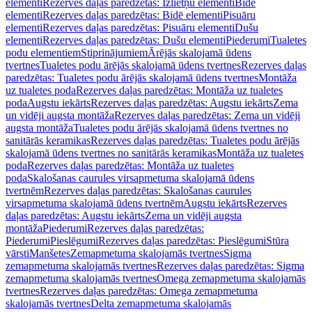
elementi
Rezerves daļas paredzētas: Izlietņu elementi
Bidē
elementi
Rezerves daļas paredzētas: Bidē elementi
Pisuāru
elementi
Rezerves daļas paredzētas: Pisuāru elementi
Dušu
elementi
Rezerves daļas paredzētas: Dušu elementi
Piederumi
Tualetes
podu elementiem
Stiprinājumiem
Ārējās skalojamā ūdens
tvertnes
Tualetes podu ārējās skalojamā ūdens tvertnes
Rezerves daļas
paredzētas: Tualetes podu ārējās skalojamā ūdens tvertnes
Montāža
uz tualetes poda
Rezerves daļas paredzētas: Montāža uz tualetes
poda
Augstu iekārts
Rezerves daļas paredzētas: Augstu iekārts
Zema
un vidēji augsta montāža
Rezerves daļas paredzētas: Zema un vidēji
augsta montāža
Tualetes podu ārējās skalojamā ūdens tvertnes no
sanitārās keramikas
Rezerves daļas paredzētas: Tualetes podu ārējās
skalojamā ūdens tvertnes no sanitārās keramikas
Montāža uz tualetes
poda
Rezerves daļas paredzētas: Montāža uz tualetes
poda
Skalošanas caurules virsapmetuma skalojamā ūdens
tvertnēm
Rezerves daļas paredzētas: Skalošanas caurules
virsapmetuma skalojamā ūdens tvertnēm
Augstu iekārts
Rezerves
daļas paredzētas: Augstu iekārts
Zema un vidēji augsta
montāža
Piederumi
Rezerves daļas paredzētas:
Piederumi
Pieslēgumi
Rezerves daļas paredzētas: Pieslēgumi
Stūra
vārsti
Manšetes
Zemapmetuma skalojamās tvertnes
Sigma
zemapmetuma skalojamās tvertnes
Rezerves daļas paredzētas: Sigma
zemapmetuma skalojamās tvertnes
Omega zemapmetuma skalojamās
tvertnes
Rezerves daļas paredzētas: Omega zemapmetuma
skalojamās tvertnes
Delta zemapmetuma skalojamās