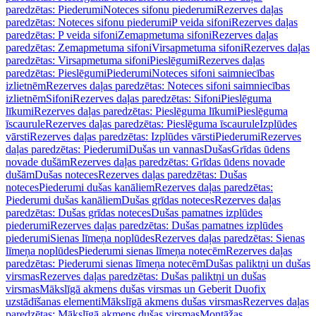
paredzētas: Piederumi
Noteces sifonu piederumi
Rezerves daļas
paredzētas: Noteces sifonu piederumi
P veida sifoni
Rezerves daļas
paredzētas: P veida sifoni
Zemapmetuma sifoni
Rezerves daļas
paredzētas: Zemapmetuma sifoni
Virsapmetuma sifoni
Rezerves daļas
paredzētas: Virsapmetuma sifoni
Pieslēgumi
Rezerves daļas
paredzētas: Pieslēgumi
Piederumi
Noteces sifoni saimniecības
izlietnēm
Rezerves daļas paredzētas: Noteces sifoni saimniecības
izlietnēm
Sifoni
Rezerves daļas paredzētas: Sifoni
Pieslēguma
līkumi
Rezerves daļas paredzētas: Pieslēguma līkumi
Pieslēguma
īscaurule
Rezerves daļas paredzētas: Pieslēguma īscaurule
Izplūdes
vārsti
Rezerves daļas paredzētas: Izplūdes vārsti
Piederumi
Rezerves
daļas paredzētas: Piederumi
Dušas un vannas
Dušas
Grīdas ūdens
novade dušām
Rezerves daļas paredzētas: Grīdas ūdens novade
dušām
Dušas noteces
Rezerves daļas paredzētas: Dušas
noteces
Piederumi dušas kanāliem
Rezerves daļas paredzētas:
Piederumi dušas kanāliem
Dušas grīdas noteces
Rezerves daļas
paredzētas: Dušas grīdas noteces
Dušas pamatnes izplūdes
piederumi
Rezerves daļas paredzētas: Dušas pamatnes izplūdes
piederumi
Sienas līmeņa noplūdes
Rezerves daļas paredzētas: Sienas
līmeņa noplūdes
Piederumi sienas līmeņa notecēm
Rezerves daļas
paredzētas: Piederumi sienas līmeņa notecēm
Dušas paliktņi un dušas
virsmas
Rezerves daļas paredzētas: Dušas paliktņi un dušas
virsmas
Mākslīgā akmens dušas virsmas un Geberit Duofix
uzstādīšanas elementi
Mākslīgā akmens dušas virsmas
Rezerves daļas
paredzētas: Mākslīgā akmens dušas virsmas
Montāžas