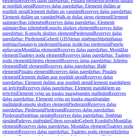
elementi
Rezerves daļas paredzētas: Pisuāru elementi
Elementi dušām
ar noplūdi sienā
Rezerves daļas paredzētas: Elementi dušām ar
noplūdi sienā
Elementi dušām un vannām
Rezerves daļas paredzētas:
Elementi dušām un vannām
Walk-in dušas sienu elementi
Elementi
saimniecības izlietnēm
Rezerves daļas paredzētas: Elementi
saimniecības izlietnēm
Konsoļu slodzes elementi
Rezerves daļas
paredzētas: Konsoļu slodzes elementi
Piederumi
Rezerves daļas
paredzētas: Piederumi
Geberit GIS
Sienas sistēmas
Stiprināšanas
sistēmas
Sagatavju piederumi
Skaņas izolācijas piederumi
Paneļu
apšuvums
Montāžas elementi
Rezerves daļas paredzētas: Montāžas
elementi
Tualetes podu elementi
Rezerves daļas paredzētas: Tualetes
podu elementi
Izlietņu elementi
Rezerves daļas paredzētas: Izlietņu
elementi
Bidē elementi
Rezerves daļas paredzētas: Bidē
elementi
Pisuāru elementi
Rezerves daļas paredzētas: Pisuāru
elementi
Elementi dušām arar noplūdi sienā
Rezerves daļas
paredzētas: Elementi dušām arar noplūdi sienā
Elementi maisītājiem
un ierīcēm
Rezerves daļas paredzētas: Elementi maisītājiem un
ierīcēm
Elementi veļas un trauku mazgājamām mašīnām
Rezerves
daļas paredzētas: Elementi veļas un trauku mazgājamām
mašīnām
Konsoļu slodzes elementi
Piederumi
Rezerves daļas
paredzētas: Piederumi
Piederumi
Rezerves daļas paredzētas:
Piederumi
Sistēmas sienām
Rezerves daļas paredzētas: Sistēmas
sienām
Padeves sistēmām
Ūdens novadei
Geberit Kombifix
Montāžas
elementi
Rezerves daļas paredzētas: Montāžas elementi
Tualetes podu
elementi
Rezerves daļas paredzētas: Tualetes podu elementi
Izlietņu