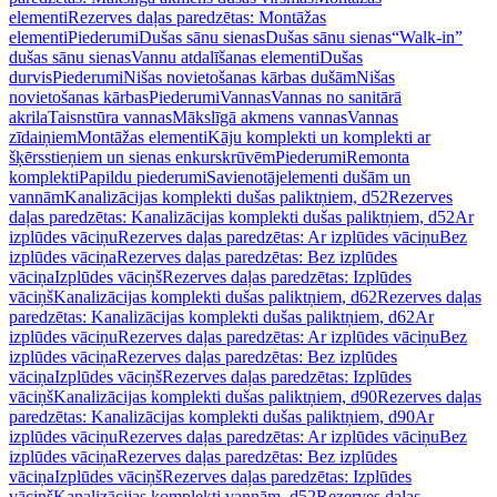
elementi
Rezerves daļas paredzētas: Montāžas
elementi
Piederumi
Dušas sānu sienas
Dušas sānu sienas
“Walk-in”
dušas sānu sienas
Vannu atdalīšanas elementi
Dušas
durvis
Piederumi
Nišas novietošanas kārbas dušām
Nišas
novietošanas kārbas
Piederumi
Vannas
Vannas no sanitārā
akrila
Taisnstūra vannas
Mākslīgā akmens vannas
Vannas
zīdaiņiem
Montāžas elementi
Kāju komplekti un komplekti ar
šķērsstieņiem un sienas enkurskrūvēm
Piederumi
Remonta
komplekti
Papildu piederumi
Savienotājelementi dušām un
vannām
Kanalizācijas komplekti dušas paliktņiem, d52
Rezerves
daļas paredzētas: Kanalizācijas komplekti dušas paliktņiem, d52
Ar
izplūdes vāciņu
Rezerves daļas paredzētas: Ar izplūdes vāciņu
Bez
izplūdes vāciņa
Rezerves daļas paredzētas: Bez izplūdes
vāciņa
Izplūdes vāciņš
Rezerves daļas paredzētas: Izplūdes
vāciņš
Kanalizācijas komplekti dušas paliktņiem, d62
Rezerves daļas
paredzētas: Kanalizācijas komplekti dušas paliktņiem, d62
Ar
izplūdes vāciņu
Rezerves daļas paredzētas: Ar izplūdes vāciņu
Bez
izplūdes vāciņa
Rezerves daļas paredzētas: Bez izplūdes
vāciņa
Izplūdes vāciņš
Rezerves daļas paredzētas: Izplūdes
vāciņš
Kanalizācijas komplekti dušas paliktņiem, d90
Rezerves daļas
paredzētas: Kanalizācijas komplekti dušas paliktņiem, d90
Ar
izplūdes vāciņu
Rezerves daļas paredzētas: Ar izplūdes vāciņu
Bez
izplūdes vāciņa
Rezerves daļas paredzētas: Bez izplūdes
vāciņa
Izplūdes vāciņš
Rezerves daļas paredzētas: Izplūdes
vāciņš
Kanalizācijas komplekti vannām, d52
Rezerves daļas