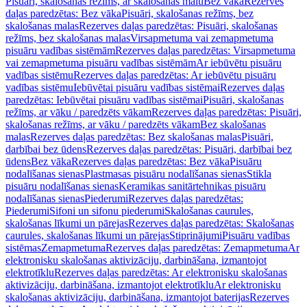
Pisuāri, skalošanas režīms, ar skalošanas malu
Bez vāka
Rezerves
daļas paredzētas: Bez vāka
Pisuāri, skalošanas režīms, bez
skalošanas malas
Rezerves daļas paredzētas: Pisuāri, skalošanas
režīms, bez skalošanas malas
Virsapmetuma vai zemapmetuma
pisuāru vadības sistēmām
Rezerves daļas paredzētas: Virsapmetuma
vai zemapmetuma pisuāru vadības sistēmām
Ar iebūvētu pisuāru
vadības sistēmu
Rezerves daļas paredzētas: Ar iebūvētu pisuāru
vadības sistēmu
Iebūvētai pisuāru vadības sistēmai
Rezerves daļas
paredzētas: Iebūvētai pisuāru vadības sistēmai
Pisuāri, skalošanas
režīms, ar vāku / paredzēts vākam
Rezerves daļas paredzētas: Pisuāri,
skalošanas režīms, ar vāku / paredzēts vākam
Bez skalošanas
malas
Rezerves daļas paredzētas: Bez skalošanas malas
Pisuāri,
darbībai bez ūdens
Rezerves daļas paredzētas: Pisuāri, darbībai bez
ūdens
Bez vāka
Rezerves daļas paredzētas: Bez vāka
Pisuāru
nodalīšanas sienas
Plastmasas pisuāru nodalīšanas sienas
Stikla
pisuāru nodalīšanas sienas
Keramikas sanitārtehnikas pisuāru
nodalīšanas sienas
Piederumi
Rezerves daļas paredzētas:
Piederumi
Sifoni un sifonu piederumi
Skalošanas caurules,
skalošanas līkumi un pārejas
Rezerves daļas paredzētas: Skalošanas
caurules, skalošanas līkumi un pārejas
Stiprinājumi
Pisuāru vadības
sistēmas
Zemapmetuma
Rezerves daļas paredzētas: Zemapmetuma
Ar
elektronisku skalošanas aktivizāciju, darbināšana, izmantojot
elektrotīklu
Rezerves daļas paredzētas: Ar elektronisku skalošanas
aktivizāciju, darbināšana, izmantojot elektrotīklu
Ar elektronisku
skalošanas aktivizāciju, darbināšana, izmantojot baterijas
Rezerves