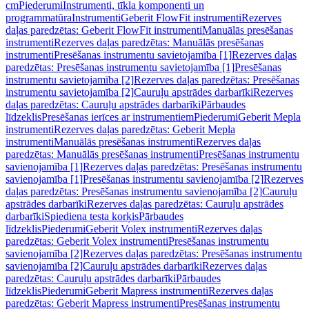
cm
Piederumi
Instrumenti, tīkla komponenti un
programmatūra
Instrumenti
Geberit FlowFit instrumenti
Rezerves
daļas paredzētas: Geberit FlowFit instrumenti
Manuālās presēšanas
instrumenti
Rezerves daļas paredzētas: Manuālās presēšanas
instrumenti
Presēšanas instrumentu savietojamība [1]
Rezerves daļas
paredzētas: Presēšanas instrumentu savietojamība [1]
Presēšanas
instrumentu savietojamība [2]
Rezerves daļas paredzētas: Presēšanas
instrumentu savietojamība [2]
Cauruļu apstrādes darbarīki
Rezerves
daļas paredzētas: Cauruļu apstrādes darbarīki
Pārbaudes
līdzeklis
Presēšanas ierīces ar instrumentiem
Piederumi
Geberit Mepla
instrumenti
Rezerves daļas paredzētas: Geberit Mepla
instrumenti
Manuālās presēšanas instrumenti
Rezerves daļas
paredzētas: Manuālās presēšanas instrumenti
Presēšanas instrumentu
savienojamība [1]
Rezerves daļas paredzētas: Presēšanas instrumentu
savienojamība [1]
Presēšanas instrumentu savienojamība [2]
Rezerves
daļas paredzētas: Presēšanas instrumentu savienojamība [2]
Cauruļu
apstrādes darbarīki
Rezerves daļas paredzētas: Cauruļu apstrādes
darbarīki
Spiediena testa korķis
Pārbaudes
līdzeklis
Piederumi
Geberit Volex instrumenti
Rezerves daļas
paredzētas: Geberit Volex instrumenti
Presēšanas instrumentu
savienojamība [2]
Rezerves daļas paredzētas: Presēšanas instrumentu
savienojamība [2]
Cauruļu apstrādes darbarīki
Rezerves daļas
paredzētas: Cauruļu apstrādes darbarīki
Pārbaudes
līdzeklis
Piederumi
Geberit Mapress instrumenti
Rezerves daļas
paredzētas: Geberit Mapress instrumenti
Presēšanas instrumentu