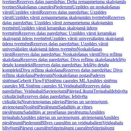
tvertnes
Rezerves daļas paredzētas: Delta zemapmetuma skalojamās
tvertnes
Skalošanas caurules
Piederumi
Uzpildes un noskalošanas
vārsti
Uzpildes vārsti
Rezerves daļas paredzētas: Uzpildes
vārsti
Uzpildes vārsti zemapmetuma skalojamām tvertnēm
Rezerves
daļas paredzētas: Uzpildes vārsti zemapmetuma skalojamām
tvertnēm
Uzpildes vārsti keramikas skalojamā ūdens
tvertnēm
Rezerves daļas paredzētas: Uzpildes vārsti keramikas
skalojamā ūdens tvertnēm
Uzpildes vārsti universālajām skalojamā
ūdens tvertnēm
Rezerves daļas paredzētas: Uzpildes vārsti
universālajām skalojamā ūdens tvertnēm
Noskalošanas
vārsti
Rezerves daļas paredzētas: Noskalošanas vārsti
Divu režīmu
skalošana
Rezerves daļas paredzētas: Divu režīmu skalošana
Iekšējo
detaļu komplekti
Rezerves daļas paredzētas: Iekšējo detaļu
komplekti
Divu režīmu skalošana
Rezerves daļas paredzētas: Divu
režīmu skalošana
Piederumi
Noskalošanas pogas
Padeves
sistēmas
Geberit FlowFit
Sistēmu caurules ML
Apsildes sistēmu
caurules ML
Sistēmu caurules SL
Veidgabali
Rezerves daļas
paredzētas: Veidgabali
Savienojumi
Pārejas
Līkumi
Trejgabali
Iebūvēta
cirkulācija
Rezerves daļas paredzētas: Iebūvēta
cirkulācija
Neatvienojamas pārejas
Pārejas un savienojumi,
atvienojami
Noslēgi
Pieslēgumi
Sadalītājs ar vītnes
pieslēgumu
Sadalītājs ar presēšanas pieslēgumu
Apsildes
trejgabals
Apsildes pārejas un savienojumi, atvienojami
Apsildes
pieslēgumi
Piederumi
Blīves caurulēm un veidgabaliem
Veidgabalu
blīvējumi
Pārsegi caurulēm
Stiprinājumi caurulēm
Stiprinājumi