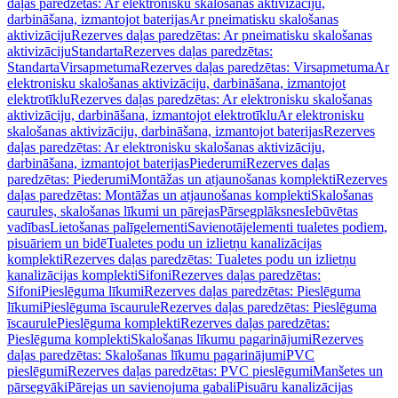
daļas paredzētas: Ar elektronisku skalošanas aktivizāciju,
darbināšana, izmantojot baterijas
Ar pneimatisku skalošanas
aktivizāciju
Rezerves daļas paredzētas: Ar pneimatisku skalošanas
aktivizāciju
Standarta
Rezerves daļas paredzētas:
Standarta
Virsapmetuma
Rezerves daļas paredzētas: Virsapmetuma
Ar
elektronisku skalošanas aktivizāciju, darbināšana, izmantojot
elektrotīklu
Rezerves daļas paredzētas: Ar elektronisku skalošanas
aktivizāciju, darbināšana, izmantojot elektrotīklu
Ar elektronisku
skalošanas aktivizāciju, darbināšana, izmantojot baterijas
Rezerves
daļas paredzētas: Ar elektronisku skalošanas aktivizāciju,
darbināšana, izmantojot baterijas
Piederumi
Rezerves daļas
paredzētas: Piederumi
Montāžas un atjaunošanas komplekti
Rezerves
daļas paredzētas: Montāžas un atjaunošanas komplekti
Skalošanas
caurules, skalošanas līkumi un pārejas
Pārsegplāksnes
Iebūvētas
vadības
Lietošanas palīgelementi
Savienotājelementi tualetes podiem,
pisuāriem un bidē
Tualetes podu un izlietņu kanalizācijas
komplekti
Rezerves daļas paredzētas: Tualetes podu un izlietņu
kanalizācijas komplekti
Sifoni
Rezerves daļas paredzētas:
Sifoni
Pieslēguma līkumi
Rezerves daļas paredzētas: Pieslēguma
līkumi
Pieslēguma īscaurule
Rezerves daļas paredzētas: Pieslēguma
īscaurule
Pieslēguma komplekti
Rezerves daļas paredzētas:
Pieslēguma komplekti
Skalošanas līkumu pagarinājumi
Rezerves
daļas paredzētas: Skalošanas līkumu pagarinājumi
PVC
pieslēgumi
Rezerves daļas paredzētas: PVC pieslēgumi
Manšetes un
pārsegvāki
Pārejas un savienojuma gabali
Pisuāru kanalizācijas