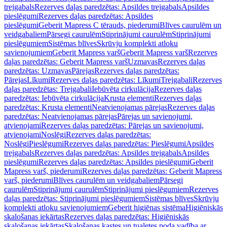
trejgabals
Rezerves daļas paredzētas: Apsildes trejgabals
Apsildes
pieslēgumi
Rezerves daļas paredzētas: Apsildes
pieslēgumi
Geberit Mapress C tērauds, piederumi
Blīves caurulēm un
veidgabaliem
Pārsegi caurulēm
Stiprinājumi caurulēm
Stiprinājumi
pieslēgumiem
Sistēmas blīves
Skrūvju komplekti atloku
savienojumiem
Geberit Mapress varš
Geberit Mapress varš
Rezerves
daļas paredzētas: Geberit Mapress varš
Uzmavas
Rezerves daļas
paredzētas: Uzmavas
Pārejas
Rezerves daļas paredzētas:
Pārejas
Līkumi
Rezerves daļas paredzētas: Līkumi
Trejgabali
Rezerves
daļas paredzētas: Trejgabali
Iebūvēta cirkulācija
Rezerves daļas
paredzētas: Iebūvēta cirkulācija
Krusta elementi
Rezerves daļas
paredzētas: Krusta elementi
Neatvienojamas pārejas
Rezerves daļas
paredzētas: Neatvienojamas pārejas
Pārejas un savienojumi,
atvienojami
Rezerves daļas paredzētas: Pārejas un savienojumi,
atvienojami
Noslēgi
Rezerves daļas paredzētas:
Noslēgi
Pieslēgumi
Rezerves daļas paredzētas: Pieslēgumi
Apsildes
trejgabals
Rezerves daļas paredzētas: Apsildes trejgabals
Apsildes
pieslēgumi
Rezerves daļas paredzētas: Apsildes pieslēgumi
Geberit
Mapress varš, piederumi
Rezerves daļas paredzētas: Geberit Mapress
varš, piederumi
Blīves caurulēm un veidgabaliem
Pārsegi
caurulēm
Stiprinājumi caurulēm
Stiprinājumi pieslēgumiem
Rezerves
daļas paredzētas: Stiprinājumi pieslēgumiem
Sistēmas blīves
Skrūvju
komplekti atloku savienojumiem
Geberit higiēnas sistēma
Higiēniskās
skalošanas iekārtas
Rezerves daļas paredzētas: Higiēniskās
skalošanas iekārtas
Skalošanas kastes un tualetes poda vadība ar