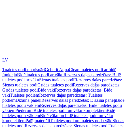
LV
Tualetes podi un pisuāri
Geberit AquaClean tualetes podi ar bidē
funkciju
Bidē tualetes podi ar vāku
Rezerves daļas paredzētas: Bidē
tualetes podi ar vāku
Sienas tualetes podi
Rezerves daļas paredzētas:
Sienas tualetes podi
Grīdas tualetes podi
Rezerves daļas paredzētas:
Grīdas tualetes podi
Bidē vāki
Rezerves daļas paredzētas: Bidē
vāki
Tualetes podiem
Rezerves daļas paredzētas: Tualetes
podiem
Dizaina paneļi
Rezerves daļas paredzētas: Dizaina paneļi
Bidē
tualetes podu vākiem
Rezerves daļas paredzētas: Bidē tualetes podu
vākiem
Piederumi
Bidē tualetes podu un vāku komplektiem
Bidē
tualetes podu vākiem
Bidē vāku un bidē tualetes podu un vāku
komplektiem
Palīgmateriāli
Tualetes podi un tualetes poda vāki
Sienas
tualetes podi
Rezerves daļas paredzētas: Sienas tualetes podi
Tualetes