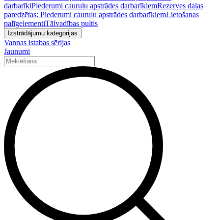
darbarīki
Piederumi cauruļu apstrādes darbarīkiem
Rezerves daļas
paredzētas: Piederumi cauruļu apstrādes darbarīkiem
Lietošanas
palīgelementi
Tālvadības pultis
Izstrādājumu kategorijas
Vannas istabas sērijas
Jaunumi