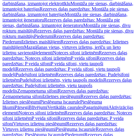
darbināšana, izmantojot elektrotīklu
Montāža pie sienas, darbināšana,
izmantojot baterijas
Rezerves daļas paredzētas: Montāža pie sienas,
darbināšana, izmantojot baterijas
Montāža pie sienas, darbināšana,
izmantojot ģeneratoru
Rezerves daļas paredzētas: Montāža pie
sienas, darbināšana, izmantojot ģeneratoru
Montāža pie sienas, divu
rokturu maisītājs
Rezerves daļas paredzētas: Montāža pie sienas, divu
rokturu maisītājs
Piederumi
Rezerves daļas paredzētas:
Piederumi
Izlietnes maisītājiem
Rezerves daļas paredzētas: Izlietnes
maisītājiem
Mazgāšanas vietas, virtuves izlietņu, ierīču un lieto
izlietņu savienotājelementi
Noteces sifoni izlietnēm
Rezerves daļas
paredzētas: Noteces sifoni izlietnēm
P veida sifoni
Rezerves daļas
paredzētas: P veida sifoni
P veida sifoni, vietu taupoši
modeļi
Rezerves daļas paredzētas: P veida sifoni, vietu taupoši
modeļi
Pudeļsifoni izlietnēm
Rezerves daļas paredzētas: Pudeļsifoni
izlietnēm
Pudeļsifoni izlietnēm, vietu taupošs modelis
Rezerves daļas
paredzētas: Pudeļsifoni izlietnēm, vietu taupošs
modelis
Zemapmetuma sifoni
Rezerves daļas paredzētas:
Zemapmetuma sifoni
Izlietnes pieslēgumi
Rezerves daļas paredzētas:
Izlietnes pieslēgumi
Pieslēguma īscaurule
Pieslēguma
līkumi
Pārsegi
Blīvējumi
Vertikālās caurules
Pagarinājumi
Aktivizācijas
elementi
Noteces sifoni izlietnēm
Rezerves daļas paredzētas: Noteces
sifoni izlietnēm
P veida sifoni
Rezerves daļas paredzētas: P veida
sifoni
Virtuves izlietņu pieslēgumi
Rezerves daļas paredzētas:
Virtuves izlietņu pieslēgumi
Pieslēguma īscaurule
Rezerves daļas
paredzētas: Pieslēguma īscaurule
Piederumi
Rezerves daļas