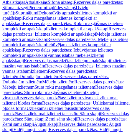
Atbalstkājas
Atbalstkājas
Sifona aizsegi
Rezerves daļas paredzētas:
Sifona aizsegi
Piederumi
Izplūdes vāciņš
Dvieļu
turētājs
Stiprinājumi
Dekoratīvās apmales
Izlietnes komplekti ar
apakšskapi
Roku mazgāšanas izlietnes komplekti ar
apakšskapi
Rezerves daļas paredzētas: Roku mazgāšanas izlietnes
komplekti ar apakšskapi
Izlietnes komplekti ar apakšskapi
Rezerves
daļas paredzētas: Izlietnes komplekti ar apakšskapi
Mēbeļu izlietnes
komplekti ar apakšskapi
Rezerves daļas paredzētas: Mēbeļu izlietnes
komplekti ar apakšskapi
Iebūvējamas izlietnes komplekti ar
apakšskapi
Rezerves daļas paredzētas: Iebūvējamas izlietnes
komplekti ar apakšskapi
Vannas istabas mēbeles
Izlietņu
apakšskapji
Rezerves daļas paredzētas: Izlietņu apakšskapji
Izlietnes
mazām vannas istabām
Rezerves daļas paredzētas: Izlietnes mazām
vannas istabām
Izlietnēm
Rezerves daļas paredzētas:
Izlietnēm
Dubultajām izlietnēm
Rezerves daļas paredzētas:
Dubultajām izlietnēm
Mēbeļu izlietnēm
Rezerves daļas paredzētas:
Mēbeļu izlietnēm
Stūra roku mazgāšanas izlietnēm
Rezerves daļas
paredzētas: Stūra roku mazgāšanas izlietnēm
Izlietņu
virsmas
Rezerves daļas paredzētas: Izlietņu virsmas
Uzliekamai
izlietnei bļodas formā
Rezerves daļas paredzētas: Uzliekamai izlietnei
bļodas formā
Uzliekamai izlietnei taisnstūra
Rezerves daļas
paredzētas: Uzliekamai izlietnei taisnstūra
Sānu skapji
Rezerves daļas
paredzētas: Sānu skapji
Zemi sānu skapji
Rezerves daļas paredzētas:
Zemi sānu skapji
Augsti skapji
Rezerves daļas paredzētas: Augsti
skapji
Vidēji augsti skapji
Rezerves daļas paredzētas: Vidēji augsti