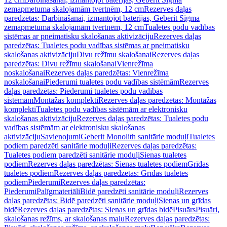
zemapmetuma skalojamām tvertnēm, 12 cm
Rezerves daļas
paredzētas: Darbināšanai, izmantojot baterijas, Geberit Sigma
zemapmetuma skalojamām tvertnēm, 12 cm
Tualetes podu vadības
sistēmas ar pneimatisku skalošanas aktivizāciju
Rezerves daļas
paredzētas: Tualetes podu vadības sistēmas ar pneimatisku
skalošanas aktivizāciju
Divu režīmu skalošanai
Rezerves daļas
paredzētas: Divu režīmu skalošanai
Vienrežīma
noskalošanai
Rezerves daļas paredzētas: Vienrežīma
noskalošanai
Piederumi tualetes podu vadības sistēmām
Rezerves
daļas paredzētas: Piederumi tualetes podu vadības
sistēmām
Montāžas komplekti
Rezerves daļas paredzētas: Montāžas
komplekti
Tualetes podu vadības sistēmām ar elektronisku
skalošanas aktivizāciju
Rezerves daļas paredzētas: Tualetes podu
vadības sistēmām ar elektronisku skalošanas
aktivizāciju
Savienojumi
Geberit Monolith sanitārie moduļi
Tualetes
podiem paredzēti sanitārie moduļi
Rezerves daļas paredzētas:
Tualetes podiem paredzēti sanitārie moduļi
Sienas tualetes
podiem
Rezerves daļas paredzētas: Sienas tualetes podiem
Grīdas
tualetes podiem
Rezerves daļas paredzētas: Grīdas tualetes
podiem
Piederumi
Rezerves daļas paredzētas:
Piederumi
Palīgmateriāli
Bidē paredzēti sanitārie moduļi
Rezerves
daļas paredzētas: Bidē paredzēti sanitārie moduļi
Sienas un grīdas
bidē
Rezerves daļas paredzētas: Sienas un grīdas bidē
Pisuārs
Pisuāri,
skalošanas režīms, ar skalošanas malu
Rezerves daļas paredzētas: