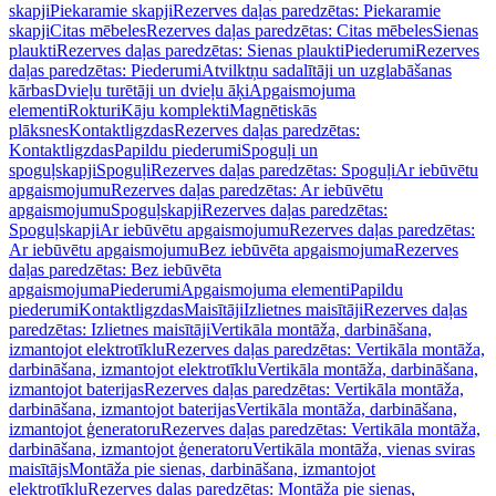
skapji
Piekaramie skapji
Rezerves daļas paredzētas: Piekaramie
skapji
Citas mēbeles
Rezerves daļas paredzētas: Citas mēbeles
Sienas
plaukti
Rezerves daļas paredzētas: Sienas plaukti
Piederumi
Rezerves
daļas paredzētas: Piederumi
Atvilktņu sadalītāji un uzglabāšanas
kārbas
Dvieļu turētāji un dvieļu āķi
Apgaismojuma
elementi
Rokturi
Kāju komplekti
Magnētiskās
plāksnes
Kontaktligzdas
Rezerves daļas paredzētas:
Kontaktligzdas
Papildu piederumi
Spoguļi un
spoguļskapji
Spoguļi
Rezerves daļas paredzētas: Spoguļi
Ar iebūvētu
apgaismojumu
Rezerves daļas paredzētas: Ar iebūvētu
apgaismojumu
Spoguļskapji
Rezerves daļas paredzētas:
Spoguļskapji
Ar iebūvētu apgaismojumu
Rezerves daļas paredzētas:
Ar iebūvētu apgaismojumu
Bez iebūvēta apgaismojuma
Rezerves
daļas paredzētas: Bez iebūvēta
apgaismojuma
Piederumi
Apgaismojuma elementi
Papildu
piederumi
Kontaktligzdas
Maisītāji
Izlietnes maisītāji
Rezerves daļas
paredzētas: Izlietnes maisītāji
Vertikāla montāža, darbināšana,
izmantojot elektrotīklu
Rezerves daļas paredzētas: Vertikāla montāža,
darbināšana, izmantojot elektrotīklu
Vertikāla montāža, darbināšana,
izmantojot baterijas
Rezerves daļas paredzētas: Vertikāla montāža,
darbināšana, izmantojot baterijas
Vertikāla montāža, darbināšana,
izmantojot ģeneratoru
Rezerves daļas paredzētas: Vertikāla montāža,
darbināšana, izmantojot ģeneratoru
Vertikāla montāža, vienas sviras
maisītājs
Montāža pie sienas, darbināšana, izmantojot
elektrotīklu
Rezerves daļas paredzētas: Montāža pie sienas,