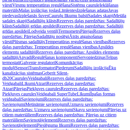
vārsti
Virsmu temperatūras regulēšana
Sistēmu caurule
Ieklāšanas
materiāls
Malas izolācijas joslas
Līmlentes
Izplešanas adatas
Javas
piedevas
Izplešanās šuves
Cauruļu līkumu balsti
Sadales skapji
Metāla
sadales skapji
Sadalītāju klāsts
Rezerves daļas paredzētas: Sadalītāju
klāsts
Sadalītāji grīdas apsildei
Rezerves daļas paredzētas: Sadalītāji
grīdas apsildei
Lodveida ventiļi
Termometrs
Pārejas
Rezerves daļas
paredzētas: Pārejas
Sadalītāju noslēgi
Ātrās atgaisošanas
vārsti
Plūsmas sadalītājs
Temperatūras regulēšanas vienības
Rezerves
daļas paredzētas: Temperatūras regulēšanas vienības
Apsildes
elementu sadalītāji
Rezerves daļas paredzētas: Apsildes elementu
sadalītāji
Apvadi
Regulēšanas komponenti
Servopiedziņas
Telpas
termostati
Galvenie regulatori
Komunikācijas
moduļi
Sensori
Transformatori
Piederumi
Sadalītāju izolācija
Ēku
kanalizācijas sistēmas
Geberit Silent-
db20
Caurules
Veidgabali
Rezerves daļas paredzētas:
Veidgabali
Līkumi
Atzari
Rezerves daļas paredzētas:
Atzari
Pārejas
Piekļuves caurules
Rezerves daļas paredzētas:
Piekļuves caurules
Veidgabali SuperTube
Līkumi
Īpašas formas
veidgabali
Savienojumi
Rezerves daļas paredzētas:
Savienojumi
Metināmie savienojumi
Uzmavu savienojumi
Rezerves
daļas paredzētas: Uzmavu savienojumi
Skavu savienojumi
Pārejas uz
citiem materiāliem
Rezerves daļas paredzētas: Pārejas uz citiem
materiāliem
Savienotājelementi
Rezerves daļas paredzētas:
Savienotājelementi
Pieslēguma līkumi
Rezerves daļas paredzētas: