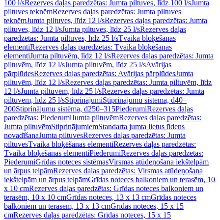
100 l/s
Rezerves daļas paredzētas: Jumta piltuves, līdz 100 l/s
Jumta
piltuves teknēm
Rezerves daļas paredzētas: Jumta piltuves
teknēm
Jumta piltuves, līdz 12 l/s
Rezerves daļas paredzētas: Jumta
piltuves, līdz 12 l/s
Jumta piltuves, līdz 25 l/s
Rezerves daļas
paredzētas: Jumta piltuves, līdz 25 l/s
Tvaika bloķēšanas
elementi
Rezerves daļas paredzētas: Tvaika bloķēšanas
elementi
Jumta piltuvēm, līdz 12 l/s
Rezerves daļas paredzētas: Jumta
piltuvēm, līdz 12 l/s
Jumta piltuvēm, līdz 25 l/s
Avārijas
pārplūdes
Rezerves daļas paredzētas: Avārijas pārplūdes
Jumta
piltuvēm, līdz 12 l/s
Rezerves daļas paredzētas: Jumta piltuvēm, līdz
12 l/s
Jumta piltuvēm, līdz 25 l/s
Rezerves daļas paredzētas: Jumta
piltuvēm, līdz 25 l/s
Stiprinājumi
Stiprinājumu sistēma, d40–
200
Stiprinājumu sistēma, d250–315
Piederumi
Rezerves daļas
paredzētas: Piederumi
Jumta piltuvēm
Rezerves daļas paredzētas:
Jumta piltuvēm
Stiprinājumiem
Standarta jumta lietus ūdens
novadīšana
Jumta piltuves
Rezerves daļas paredzētas: Jumta
piltuves
Tvaika bloķēšanas elementi
Rezerves daļas paredzētas:
Tvaika bloķēšanas elementi
Piederumi
Rezerves daļas paredzētas:
Piederumi
Grīdas noteces sistēmas
Virsmas atūdeņošana iekštelpām
un ārpus telpām
Rezerves daļas paredzētas: Virsmas atūdeņošana
iekštelpām un ārpus telpām
Grīdas noteces balkoniem un terasēm, 10
x 10 cm
Rezerves daļas paredzētas: Grīdas noteces balkoniem un
terasēm, 10 x 10 cm
Grīdas noteces, 13 x 13 cm
Grīdas noteces
balkoniem un terasēm, 13 x 13 cm
Grīdas noteces, 15 x 15
cm
Rezerves daļas paredzētas: Grīdas noteces, 15 x 15