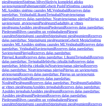
pieslēgumiem
Sistēmas blīves
Skrūvju komplekti atloku
savienojumiem
Palīgmateriāli
Geberit PushFit
Sistēmu caurules
ML
Apsildes sistēmu caurules ML
Veidgabali
Rezerves daļas
paredzētas: Veidgabali
Līkumi
Trejgabali
Neatvienojamas
pārejas
Rezerves daļas paredzētas: Neatvienojamas pārejas
Pārejas un
savienojumi, atvienojami
Pieslēgumi
Sadalītājs ar vītnes
pieslēgumu
Apsildes pieslēgumi
Piederumi
Rezerves daļas paredzētas:
Piederumi
Blīves caurulēm un veidgabaliem
Pārsegi
caurulēm
Stiprinājumi caurulēm
Stiprinājumi pieslēgumiem
Rezerves
daļas paredzētas: Stiprinājumi pieslēgumiem
Geberit Mepla
Sistēmu
caurules ML
Apsildes sistēmu caurules ML
Veidgabali
Rezerves daļas
paredzētas: Veidgabali
Savienojumi
Rezerves daļas paredzētas:
Savienojumi
Pārejas
Rezerves daļas paredzētas:
Pārejas
Līkumi
Rezerves daļas paredzētas: Līkumi
Trejgabali
Rezerves
daļas paredzētas: Trejgabali
Iebūvēta cirkulācija
Rezerves daļas
paredzētas: Iebūvēta cirkulācija
Neatvienojamas pārejas
Rezerves
daļas paredzētas: Neatvienojamas pārejas
Pārejas un savienojumi,
atvienojami
Rezerves daļas paredzētas: Pārejas un savienojumi,
atvienojami
Noslēgi
Rezerves daļas paredzētas:
Noslēgi
Pieslēgumi
Rezerves daļas paredzētas: Pieslēgumi
Sadalītājs
ar vītnes pieslēgumu
Apsildes trejgabals
Rezerves daļas paredzētas:
Apsildes trejgabals
Apsildes pieslēgumi
Rezerves daļas paredzētas:
Apsildes pieslēgumi
Piederumi
Rezerves daļas paredzētas:
Piederumi
Blīves caurulēm un veidgabaliem
Pārsegi
caurulēm
Stiprinājumi caurulēm
Stiprinājumi pieslēgumiem
Rezerves