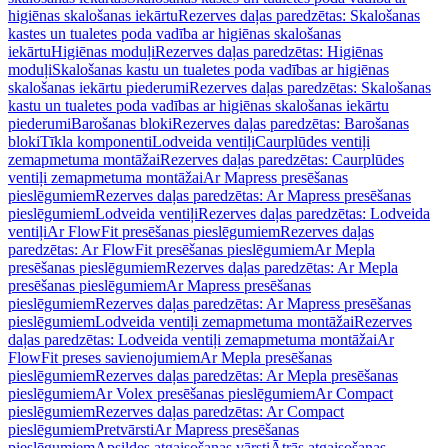
higiēnas skalošanas iekārtu
Rezerves daļas paredzētas: Skalošanas
kastes un tualetes poda vadība ar higiēnas skalošanas
iekārtu
Higiēnas moduļi
Rezerves daļas paredzētas: Higiēnas
moduļi
Skalošanas kastu un tualetes poda vadības ar higiēnas
skalošanas iekārtu piederumi
Rezerves daļas paredzētas: Skalošanas
kastu un tualetes poda vadības ar higiēnas skalošanas iekārtu
piederumi
Barošanas bloki
Rezerves daļas paredzētas: Barošanas
bloki
Tīkla komponenti
Lodveida ventiļi
Caurplūdes ventiļi
zemapmetuma montāžai
Rezerves daļas paredzētas: Caurplūdes
ventiļi zemapmetuma montāžai
Ar Mapress presēšanas
pieslēgumiem
Rezerves daļas paredzētas: Ar Mapress presēšanas
pieslēgumiem
Lodveida ventiļi
Rezerves daļas paredzētas: Lodveida
ventiļi
Ar FlowFit presēšanas pieslēgumiem
Rezerves daļas
paredzētas: Ar FlowFit presēšanas pieslēgumiem
Ar Mepla
presēšanas pieslēgumiem
Rezerves daļas paredzētas: Ar Mepla
presēšanas pieslēgumiem
Ar Mapress presēšanas
pieslēgumiem
Rezerves daļas paredzētas: Ar Mapress presēšanas
pieslēgumiem
Lodveida ventiļi zemapmetuma montāžai
Rezerves
daļas paredzētas: Lodveida ventiļi zemapmetuma montāžai
Ar
FlowFit preses savienojumiem
Ar Mepla presēšanas
pieslēgumiem
Rezerves daļas paredzētas: Ar Mepla presēšanas
pieslēgumiem
Ar Volex presēšanas pieslēgumiem
Ar Compact
pieslēgumiem
Rezerves daļas paredzētas: Ar Compact
pieslēgumiem
Pretvārsti
Ar Mapress presēšanas
pieslēgumiem
Apsildes atgaisošanas vārsti
Ātrās atgaisošanas