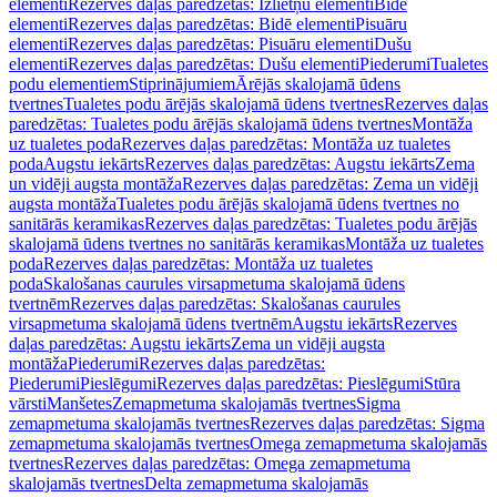
elementi
Rezerves daļas paredzētas: Izlietņu elementi
Bidē
elementi
Rezerves daļas paredzētas: Bidē elementi
Pisuāru
elementi
Rezerves daļas paredzētas: Pisuāru elementi
Dušu
elementi
Rezerves daļas paredzētas: Dušu elementi
Piederumi
Tualetes
podu elementiem
Stiprinājumiem
Ārējās skalojamā ūdens
tvertnes
Tualetes podu ārējās skalojamā ūdens tvertnes
Rezerves daļas
paredzētas: Tualetes podu ārējās skalojamā ūdens tvertnes
Montāža
uz tualetes poda
Rezerves daļas paredzētas: Montāža uz tualetes
poda
Augstu iekārts
Rezerves daļas paredzētas: Augstu iekārts
Zema
un vidēji augsta montāža
Rezerves daļas paredzētas: Zema un vidēji
augsta montāža
Tualetes podu ārējās skalojamā ūdens tvertnes no
sanitārās keramikas
Rezerves daļas paredzētas: Tualetes podu ārējās
skalojamā ūdens tvertnes no sanitārās keramikas
Montāža uz tualetes
poda
Rezerves daļas paredzētas: Montāža uz tualetes
poda
Skalošanas caurules virsapmetuma skalojamā ūdens
tvertnēm
Rezerves daļas paredzētas: Skalošanas caurules
virsapmetuma skalojamā ūdens tvertnēm
Augstu iekārts
Rezerves
daļas paredzētas: Augstu iekārts
Zema un vidēji augsta
montāža
Piederumi
Rezerves daļas paredzētas:
Piederumi
Pieslēgumi
Rezerves daļas paredzētas: Pieslēgumi
Stūra
vārsti
Manšetes
Zemapmetuma skalojamās tvertnes
Sigma
zemapmetuma skalojamās tvertnes
Rezerves daļas paredzētas: Sigma
zemapmetuma skalojamās tvertnes
Omega zemapmetuma skalojamās
tvertnes
Rezerves daļas paredzētas: Omega zemapmetuma
skalojamās tvertnes
Delta zemapmetuma skalojamās