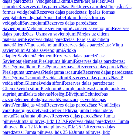
daļas paredzētas: Veidgabali
Līkumi
Atzari
Pārejas
Piekļuves
caurules
Rezerves daļas paredzētas: Piekļuves caurules
Pārejas
Īpašas
formas veidgabali
Rezerves daļas paredzētas: Īpašas formas
veidgabali
Veidgabali SuperTube
Līkumi
Īpašas formas
veidgabali
Savienojumi
Rezerves daļas paredzētas:
Savienojumi
Metināmie savienojumi
Uzmavu savienojumi
Rezerves
daļas paredzētas: Uzmavu savienojumi
Pārejas uz citiem
materiāliem
Rezerves daļas paredzētas: Pārejas uz citiem
materiāliem
Vītņu savienojumi
Rezerves daļas paredzētas: Vītņu
savienojumi
Atloka savienojumi
Atloka
adapteri
Savienotājelementi
Rezerves daļas paredzētas:
Savienotājelementi
Pieslēguma līkumi
Rezerves daļas paredzētas:
Pieslēguma līkumi
Pieslēguma uzmavas
Rezerves daļas paredzētas:
Pieslēguma uzmavas
Pieslēguma īscaurule
Rezerves daļas paredzētas:
Pieslēguma īscaurule
P veida sifoni
Rezerves daļas paredzētas: P
veida sifoni
Gliemežveida sifoni
Rezerves daļas paredzētas:
Gliemežveida sifoni
Piederumi
Cauruļu apskavas
Cauruļu apskavu
stiprinājumi
Balsta skavas
Noslēgi
Blīvējumi
Celtniecības
aizsargelementi
Palīgmateriāli
Kanalizācijas ventilācijas
vārsti
Ventilācijas vārsti
Rezerves daļas paredzētas: Ventilācijas
vārsti
Enerģijas pretvārsti
Geberit Pluvia jumta lietus ūdens
novadīšana
Jumta piltuves
Rezerves daļas paredzētas: Jumta
piltuves
Jumta piltuves, līdz 12 l/s
Rezerves daļas paredzētas: Jumta
piltuves, līdz 12 l/s
Jumta piltuves, līdz 25 l/s
Rezerves daļas
paredzētas: Jumta piltuves, līdz 25 l/s
Jumta piltuves, līdz