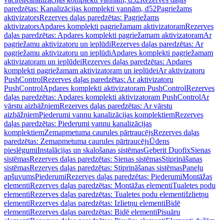
paredzētas: Kanalizācijas komplekti vannām, d52
Pagriežams
aktivizators
Rezerves daļas paredzētas: Pagriežams
aktivizators
Apdares komplekti pagriežamam aktivizatoram
Rezerves
daļas paredzētas: Apdares komplekti pagriežamam aktivizatoram
Ar
pagriežamu aktivizatoru un ieplūdi
Rezerves daļas paredzētas: Ar
pagriežamu aktivizatoru un ieplūdi
Apdares komplekti pagriežamam
aktivizatoram un ieplūdei
Rezerves daļas paredzētas: Apdares
komplekti pagriežamam aktivizatoram un ieplūdei
Ar aktivizatoru
PushControl
Rezerves daļas paredzētas: Ar aktivizatoru
PushControl
Apdares komplekti aktivizatoram PushControl
Rezerves
daļas paredzētas: Apdares komplekti aktivizatoram PushControl
Ar
vārstu aizbāžņiem
Rezerves daļas paredzētas: Ar vārstu
aizbāžņiem
Piederumi vannu kanalizācijas komplektiem
Rezerves
daļas paredzētas: Piederumi vannu kanalizācijas
komplektiem
Zemapmetuma caurules pārtraucējs
Rezerves daļas
paredzētas: Zemapmetuma caurules pārtraucējs
Ūdens
pieslēgumi
Instalācijas un skalošanas sistēmas
Geberit Duofix
Sienas
sistēmas
Rezerves daļas paredzētas: Sienas sistēmas
Stiprināšanas
sistēmas
Rezerves daļas paredzētas: Stiprināšanas sistēmas
Paneļu
apšuvums
Piederumi
Rezerves daļas paredzētas: Piederumi
Montāžas
elementi
Rezerves daļas paredzētas: Montāžas elementi
Tualetes podu
elementi
Rezerves daļas paredzētas: Tualetes podu elementi
Izlietņu
elementi
Rezerves daļas paredzētas: Izlietņu elementi
Bidē
elementi
Rezerves daļas paredzētas: Bidē elementi
Pisuāru