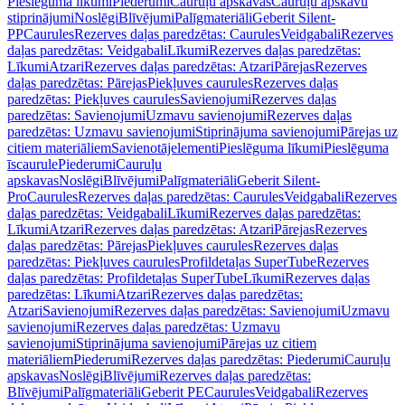
Pieslēguma līkumi
Piederumi
Cauruļu apskavas
Cauruļu apskavu
stiprinājumi
Noslēgi
Blīvējumi
Palīgmateriāli
Geberit Silent-
PP
Caurules
Rezerves daļas paredzētas: Caurules
Veidgabali
Rezerves
daļas paredzētas: Veidgabali
Līkumi
Rezerves daļas paredzētas:
Līkumi
Atzari
Rezerves daļas paredzētas: Atzari
Pārejas
Rezerves
daļas paredzētas: Pārejas
Piekļuves caurules
Rezerves daļas
paredzētas: Piekļuves caurules
Savienojumi
Rezerves daļas
paredzētas: Savienojumi
Uzmavu savienojumi
Rezerves daļas
paredzētas: Uzmavu savienojumi
Stiprinājuma savienojumi
Pārejas uz
citiem materiāliem
Savienotājelementi
Pieslēguma līkumi
Pieslēguma
īscaurule
Piederumi
Cauruļu
apskavas
Noslēgi
Blīvējumi
Palīgmateriāli
Geberit Silent-
Pro
Caurules
Rezerves daļas paredzētas: Caurules
Veidgabali
Rezerves
daļas paredzētas: Veidgabali
Līkumi
Rezerves daļas paredzētas:
Līkumi
Atzari
Rezerves daļas paredzētas: Atzari
Pārejas
Rezerves
daļas paredzētas: Pārejas
Piekļuves caurules
Rezerves daļas
paredzētas: Piekļuves caurules
Profildetaļas SuperTube
Rezerves
daļas paredzētas: Profildetaļas SuperTube
Līkumi
Rezerves daļas
paredzētas: Līkumi
Atzari
Rezerves daļas paredzētas:
Atzari
Savienojumi
Rezerves daļas paredzētas: Savienojumi
Uzmavu
savienojumi
Rezerves daļas paredzētas: Uzmavu
savienojumi
Stiprinājuma savienojumi
Pārejas uz citiem
materiāliem
Piederumi
Rezerves daļas paredzētas: Piederumi
Cauruļu
apskavas
Noslēgi
Blīvējumi
Rezerves daļas paredzētas:
Blīvējumi
Palīgmateriāli
Geberit PE
Caurules
Veidgabali
Rezerves