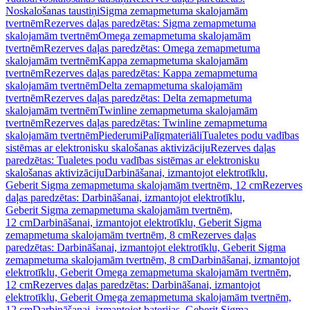
Noskalošanas taustiņi
Sigma zemapmetuma skalojamām
tvertnēm
Rezerves daļas paredzētas: Sigma zemapmetuma
skalojamām tvertnēm
Omega zemapmetuma skalojamām
tvertnēm
Rezerves daļas paredzētas: Omega zemapmetuma
skalojamām tvertnēm
Kappa zemapmetuma skalojamām
tvertnēm
Rezerves daļas paredzētas: Kappa zemapmetuma
skalojamām tvertnēm
Delta zemapmetuma skalojamām
tvertnēm
Rezerves daļas paredzētas: Delta zemapmetuma
skalojamām tvertnēm
Twinline zemapmetuma skalojamām
tvertnēm
Rezerves daļas paredzētas: Twinline zemapmetuma
skalojamām tvertnēm
Piederumi
Palīgmateriāli
Tualetes podu vadības
sistēmas ar elektronisku skalošanas aktivizāciju
Rezerves daļas
paredzētas: Tualetes podu vadības sistēmas ar elektronisku
skalošanas aktivizāciju
Darbināšanai, izmantojot elektrotīklu,
Geberit Sigma zemapmetuma skalojamām tvertnēm, 12 cm
Rezerves
daļas paredzētas: Darbināšanai, izmantojot elektrotīklu,
Geberit Sigma zemapmetuma skalojamām tvertnēm,
12 cm
Darbināšanai, izmantojot elektrotīklu, Geberit Sigma
zemapmetuma skalojamām tvertnēm, 8 cm
Rezerves daļas
paredzētas: Darbināšanai, izmantojot elektrotīklu, Geberit Sigma
zemapmetuma skalojamām tvertnēm, 8 cm
Darbināšanai, izmantojot
elektrotīklu, Geberit Omega zemapmetuma skalojamām tvertnēm,
12 cm
Rezerves daļas paredzētas: Darbināšanai, izmantojot
elektrotīklu, Geberit Omega zemapmetuma skalojamām tvertnēm,
12 cm
Darbināšanai, izmantojot baterijas, Geberit Sigma