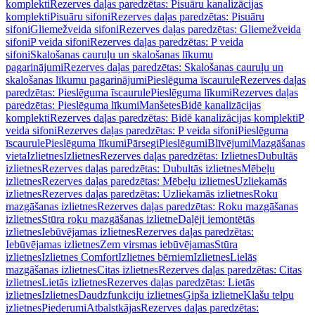
komplekti
Rezerves daļas paredzētas: Pisuāru kanalizācijas
komplekti
Pisuāru sifoni
Rezerves daļas paredzētas: Pisuāru
sifoni
Gliemežveida sifoni
Rezerves daļas paredzētas: Gliemežveida
sifoni
P veida sifoni
Rezerves daļas paredzētas: P veida
sifoni
Skalošanas cauruļu un skalošanas līkumu
pagarinājumi
Rezerves daļas paredzētas: Skalošanas cauruļu un
skalošanas līkumu pagarinājumi
Pieslēguma īscaurule
Rezerves daļas
paredzētas: Pieslēguma īscaurule
Pieslēguma līkumi
Rezerves daļas
paredzētas: Pieslēguma līkumi
Manšetes
Bidē kanalizācijas
komplekti
Rezerves daļas paredzētas: Bidē kanalizācijas komplekti
P
veida sifoni
Rezerves daļas paredzētas: P veida sifoni
Pieslēguma
īscaurule
Pieslēguma līkumi
Pārsegi
Pieslēgumi
Blīvējumi
Mazgāšanas
vieta
Izlietnes
Izlietnes
Rezerves daļas paredzētas: Izlietnes
Dubultās
izlietnes
Rezerves daļas paredzētas: Dubultās izlietnes
Mēbeļu
izlietnes
Rezerves daļas paredzētas: Mēbeļu izlietnes
Uzliekamās
izlietnes
Rezerves daļas paredzētas: Uzliekamās izlietnes
Roku
mazgāšanas izlietnes
Rezerves daļas paredzētas: Roku mazgāšanas
izlietnes
Stūra roku mazgāšanas izlietne
Daļēji iemontētās
izlietnes
Iebūvējamas izlietnes
Rezerves daļas paredzētas:
Iebūvējamas izlietnes
Zem virsmas iebūvējamas
Stūra
izlietnes
Izlietnes Comfort
Izlietnes bērniem
Izlietnes
Lielās
mazgāšanas izlietnes
Citas izlietnes
Rezerves daļas paredzētas: Citas
izlietnes
Lietās izlietnes
Rezerves daļas paredzētas: Lietās
izlietnes
Izlietnes
Daudzfunkciju izlietnes
Ģipša izlietne
Klašu telpu
izlietnes
Piederumi
Atbalstkājas
Rezerves daļas paredzētas: