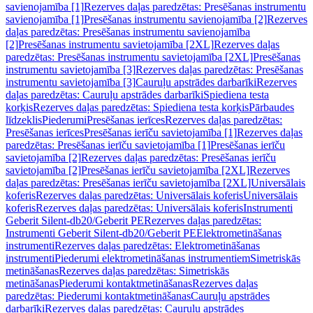
savienojamība [1]
Rezerves daļas paredzētas: Presēšanas instrumentu
savienojamība [1]
Presēšanas instrumentu savienojamība [2]
Rezerves
daļas paredzētas: Presēšanas instrumentu savienojamība
[2]
Presēšanas instrumentu savietojamība [2XL]
Rezerves daļas
paredzētas: Presēšanas instrumentu savietojamība [2XL]
Presēšanas
instrumentu savietojamība [3]
Rezerves daļas paredzētas: Presēšanas
instrumentu savietojamība [3]
Cauruļu apstrādes darbarīki
Rezerves
daļas paredzētas: Cauruļu apstrādes darbarīki
Spiediena testa
korķis
Rezerves daļas paredzētas: Spiediena testa korķis
Pārbaudes
līdzeklis
Piederumi
Presēšanas ierīces
Rezerves daļas paredzētas:
Presēšanas ierīces
Presēšanas ierīču savietojamība [1]
Rezerves daļas
paredzētas: Presēšanas ierīču savietojamība [1]
Presēšanas ierīču
savietojamība [2]
Rezerves daļas paredzētas: Presēšanas ierīču
savietojamība [2]
Presēšanas ierīču savietojamība [2XL]
Rezerves
daļas paredzētas: Presēšanas ierīču savietojamība [2XL]
Universālais
koferis
Rezerves daļas paredzētas: Universālais koferis
Universālais
koferis
Rezerves daļas paredzētas: Universālais koferis
Instrumenti
Geberit Silent-db20/Geberit PE
Rezerves daļas paredzētas:
Instrumenti Geberit Silent-db20/Geberit PE
Elektrometināšanas
instrumenti
Rezerves daļas paredzētas: Elektrometināšanas
instrumenti
Piederumi elektrometināšanas instrumentiem
Simetriskās
metināšanas
Rezerves daļas paredzētas: Simetriskās
metināšanas
Piederumi kontaktmetināšanas
Rezerves daļas
paredzētas: Piederumi kontaktmetināšanas
Cauruļu apstrādes
darbarīki
Rezerves daļas paredzētas: Cauruļu apstrādes