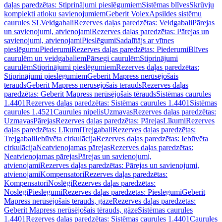
daļas paredzētas: Stiprinājumi pieslēgumiem
Sistēmas blīves
Skrūvju
komplekti atloku savienojumiem
Geberit Volex
Apsildes sistēmu
caurules SL
Veidgabali
Rezerves daļas paredzētas: Veidgabali
Pārejas
un savienojumi, atvienojami
Rezerves daļas paredzētas: Pārejas un
savienojumi, atvienojami
Pieslēgumi
Sadalītājs ar vītnes
pieslēgumu
Piederumi
Rezerves daļas paredzētas: Piederumi
Blīves
caurulēm un veidgabaliem
Pārsegi caurulēm
Stiprinājumi
caurulēm
Stiprinājumi pieslēgumiem
Rezerves daļas paredzētas:
Stiprinājumi pieslēgumiem
Geberit Mapress nerūsējošais
tērauds
Geberit Mapress nerūsējošais tērauds
Rezerves daļas
paredzētas: Geberit Mapress nerūsējošais tērauds
Sistēmas caurules
1.4401
Rezerves daļas paredzētas: Sistēmas caurules 1.4401
Sistēmas
caurules 1.4521
Caurules nipelis
Uzmavas
Rezerves daļas paredzētas:
Uzmavas
Pārejas
Rezerves daļas paredzētas: Pārejas
Līkumi
Rezerves
daļas paredzētas: Līkumi
Trejgabali
Rezerves daļas paredzētas:
Trejgabali
Iebūvēta cirkulācija
Rezerves daļas paredzētas: Iebūvēta
cirkulācija
Neatvienojamas pārejas
Rezerves daļas paredzētas:
Neatvienojamas pārejas
Pārejas un savienojumi,
atvienojami
Rezerves daļas paredzētas: Pārejas un savienojumi,
atvienojami
Kompensatori
Rezerves daļas paredzētas:
Kompensatori
Noslēgi
Rezerves daļas paredzētas:
Noslēgi
Pieslēgumi
Rezerves daļas paredzētas: Pieslēgumi
Geberit
Mapress nerūsējošais tērauds, gāze
Rezerves daļas paredzētas:
Geberit Mapress nerūsējošais tērauds, gāze
Sistēmas caurules
1.4401
Rezerves daļas paredzētas: Sistēmas caurules 1.4401
Caurules