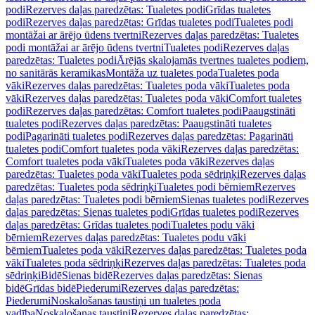
podi
Rezerves daļas paredzētas: Tualetes podi
Grīdas tualetes
podi
Rezerves daļas paredzētas: Grīdas tualetes podi
Tualetes podi
montāžai ar ārējo ūdens tvertni
Rezerves daļas paredzētas: Tualetes
podi montāžai ar ārējo ūdens tvertni
Tualetes podi
Rezerves daļas
paredzētas: Tualetes podi
Ārējās skalojamās tvertnes tualetes podiem,
no sanitārās keramikas
Montāža uz tualetes poda
Tualetes poda
vāki
Rezerves daļas paredzētas: Tualetes poda vāki
Tualetes poda
vāki
Rezerves daļas paredzētas: Tualetes poda vāki
Comfort tualetes
podi
Rezerves daļas paredzētas: Comfort tualetes podi
Paaugstināti
tualetes podi
Rezerves daļas paredzētas: Paaugstināti tualetes
podi
Pagarināti tualetes podi
Rezerves daļas paredzētas: Pagarināti
tualetes podi
Comfort tualetes poda vāki
Rezerves daļas paredzētas:
Comfort tualetes poda vāki
Tualetes poda vāki
Rezerves daļas
paredzētas: Tualetes poda vāki
Tualetes poda sēdriņķi
Rezerves daļas
paredzētas: Tualetes poda sēdriņķi
Tualetes podi bērniem
Rezerves
daļas paredzētas: Tualetes podi bērniem
Sienas tualetes podi
Rezerves
daļas paredzētas: Sienas tualetes podi
Grīdas tualetes podi
Rezerves
daļas paredzētas: Grīdas tualetes podi
Tualetes podu vāki
bērniem
Rezerves daļas paredzētas: Tualetes podu vāki
bērniem
Tualetes poda vāki
Rezerves daļas paredzētas: Tualetes poda
vāki
Tualetes poda sēdriņķi
Rezerves daļas paredzētas: Tualetes poda
sēdriņķi
Bidē
Sienas bidē
Rezerves daļas paredzētas: Sienas
bidē
Grīdas bidē
Piederumi
Rezerves daļas paredzētas:
Piederumi
Noskalošanas taustiņi un tualetes poda
vadība
Noskalošanas taustiņi
Rezerves daļas paredzētas: