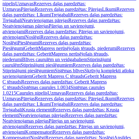
nipelis
Uzmavas
Rezerves daļas paredzētas:
Uzmavas
Pārejas
Rezerves daļas paredzētas: Pārejas
Līkumi
Rezerves
daļas paredzētas: Līkumi
Trejgabali
Rezerves daļas paredzētas:
Trejgabali
Neatvienojamas pārejas
Rezerves daļas paredzētas:
Neatvienojamas pārejas
Pārejas un savienojumi,
atvienojami
Rezerves daļas paredzētas: Pārejas un savienojumi,
atvienojami
Noslēgi
Rezerves daļas paredzētas:
Noslēgi
Pieslēgumi
Rezerves daļas paredzētas:
Pieslēgumi
GeberitMapress nerūsējošais tērauds, piederumi
Rezerves
daļas paredzētas: GeberitMapress nerūsējošais tērauds,
piederumi
Blīves caurulēm un veidgabaliem
Stiprinājumi
caurulēm
Stiprinājumi pieslēgumiem
Rezerves daļas paredzētas:
Stiprinājumi pieslēgumiem
Sistēmas blīves
Skrūvju komplekti atloku
savienojumiem
Geberit Mapress C tērauds
Geberit Mapress
C tērauds
Rezerves daļas paredzētas: Geberit Mapress
C tērauds
Sistēmas caurules 1.0034
Sistēmas caurules
1.0215
Caurules nipelis
Uzmavas
Rezerves daļas paredzētas:
Uzmavas
Pārejas
Rezerves daļas paredzētas: Pārejas
Līkumi
Rezerves
daļas paredzētas: Līkumi
Trejgabali
Rezerves daļas paredzētas:
Trejgabali
Krusta elementi
Rezerves daļas paredzētas: Krusta
elementi
Neatvienojamas pārejas
Rezerves daļas paredzētas:
Neatvienojamas pārejas
Pārejas un savienojumi,
atvienojami
Rezerves daļas paredzētas: Pārejas un savienojumi,
atvienojami
Kompensatori
Rezerves daļas paredzētas:
Kompensatori
Noslēgi
Rezerves daļas paredzētas: Noslēgi
Apsildes