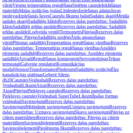
vārsti
Virsmu temperatūras regulēšana
Sistēmu caurule
Ieklāšanas
materiāls
Malas izolācijas joslas
Līmlentes
Izplešanas adatas
Javas
piedevas
Izplešanās šuves
Cauruļu līkumu balsti
Sadales skapji
Metāla
sadales skapji
Sadalītāju klāsts
Rezerves daļas paredzētas: Sadalītāju
klāsts
Sadalītāji grīdas apsildei
Rezerves daļas paredzētas: Sadalītāji
grīdas apsildei
Lodveida ventiļi
Termometrs
Pārejas
Rezerves daļas
paredzētas: Pārejas
Sadalītāju noslēgi
Ātrās atgaisošanas
vārsti
Plūsmas sadalītājs
Temperatūras regulēšanas vienības
Rezerves
daļas paredzētas: Temperatūras regulēšanas vienības
Apsildes
elementu sadalītāji
Rezerves daļas paredzētas: Apsildes elementu
sadalītāji
Apvadi
Regulēšanas komponenti
Servopiedziņas
Telpas
termostati
Galvenie regulatori
Komunikācijas
moduļi
Sensori
Transformatori
Piederumi
Sadalītāju izolācija
Ēku
kanalizācijas sistēmas
Geberit Silent-
db20
Caurules
Veidgabali
Rezerves daļas paredzētas:
Veidgabali
Līkumi
Atzari
Rezerves daļas paredzētas:
Atzari
Pārejas
Piekļuves caurules
Rezerves daļas paredzētas:
Piekļuves caurules
Veidgabali SuperTube
Līkumi
Īpašas formas
veidgabali
Savienojumi
Rezerves daļas paredzētas:
Savienojumi
Metināmie savienojumi
Uzmavu savienojumi
Rezerves
daļas paredzētas: Uzmavu savienojumi
Skavu savienojumi
Pārejas uz
citiem materiāliem
Rezerves daļas paredzētas: Pārejas uz citiem
materiāliem
Savienotājelementi
Rezerves daļas paredzētas:
Savienotājelementi
Pieslēguma līkumi
Rezerves daļas paredzētas: