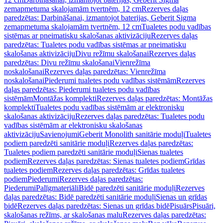
zemapmetuma skalojamām tvertnēm, 12 cm
Rezerves daļas
paredzētas: Darbināšanai, izmantojot baterijas, Geberit Sigma
zemapmetuma skalojamām tvertnēm, 12 cm
Tualetes podu vadības
sistēmas ar pneimatisku skalošanas aktivizāciju
Rezerves daļas
paredzētas: Tualetes podu vadības sistēmas ar pneimatisku
skalošanas aktivizāciju
Divu režīmu skalošanai
Rezerves daļas
paredzētas: Divu režīmu skalošanai
Vienrežīma
noskalošanai
Rezerves daļas paredzētas: Vienrežīma
noskalošanai
Piederumi tualetes podu vadības sistēmām
Rezerves
daļas paredzētas: Piederumi tualetes podu vadības
sistēmām
Montāžas komplekti
Rezerves daļas paredzētas: Montāžas
komplekti
Tualetes podu vadības sistēmām ar elektronisku
skalošanas aktivizāciju
Rezerves daļas paredzētas: Tualetes podu
vadības sistēmām ar elektronisku skalošanas
aktivizāciju
Savienojumi
Geberit Monolith sanitārie moduļi
Tualetes
podiem paredzēti sanitārie moduļi
Rezerves daļas paredzētas:
Tualetes podiem paredzēti sanitārie moduļi
Sienas tualetes
podiem
Rezerves daļas paredzētas: Sienas tualetes podiem
Grīdas
tualetes podiem
Rezerves daļas paredzētas: Grīdas tualetes
podiem
Piederumi
Rezerves daļas paredzētas:
Piederumi
Palīgmateriāli
Bidē paredzēti sanitārie moduļi
Rezerves
daļas paredzētas: Bidē paredzēti sanitārie moduļi
Sienas un grīdas
bidē
Rezerves daļas paredzētas: Sienas un grīdas bidē
Pisuārs
Pisuāri,
skalošanas režīms, ar skalošanas malu
Rezerves daļas paredzētas: