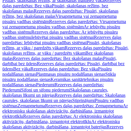
Pisuāri, skalošanas režīms, ar skalošanas malu
Bez vāka
Rezerves
daļas paredzētas: Bez vāka
Pisuāri, skalošanas režīms, bez
skalošanas malas
Rezerves daļas paredzētas: Pisuāri, skalošanas
režīms, bez skalošanas malas
Virsapmetuma vai zemapmetuma
pisuāru vadības sistēmām
Rezerves daļas paredzētas: Virsapmetuma
vai zemapmetuma pisuāru vadības sistēmām
Ar iebūvētu pisuāru
vadības sistēmu
Rezerves daļas paredzētas: Ar iebūvētu pisuāru
vadības sistēmu
Iebūvētai pisuāru vadības sistēmai
Rezerves daļas
paredzētas: Iebūvētai pisuāru vadības sistēmai
Pisuāri, skalošanas
režīms, ar vāku / paredzēts vākam
Rezerves daļas paredzētas: Pisuāri,
skalošanas režīms, ar vāku / paredzēts vākam
Bez skalošanas
malas
Rezerves daļas paredzētas: Bez skalošanas malas
Pisuāri,
darbībai bez ūdens
Rezerves daļas paredzētas: Pisuāri, darbībai bez
ūdens
Bez vāka
Rezerves daļas paredzētas: Bez vāka
Pisuāru
nodalīšanas sienas
Plastmasas pisuāru nodalīšanas sienas
Stikla
pisuāru nodalīšanas sienas
Keramikas sanitārtehnikas pisuāru
nodalīšanas sienas
Piederumi
Rezerves daļas paredzētas:
Piederumi
Sifoni un sifonu piederumi
Skalošanas caurules,
skalošanas līkumi un pārejas
Rezerves daļas paredzētas: Skalošanas
caurules, skalošanas līkumi un pārejas
Stiprinājumi
Pisuāru vadības
sistēmas
Zemapmetuma
Rezerves daļas paredzētas: Zemapmetuma
Ar
elektronisku skalošanas aktivizāciju, darbināšana, izmantojot
elektrotīklu
Rezerves daļas paredzētas: Ar elektronisku skalošanas
aktivizāciju, darbināšana, izmantojot elektrotīklu
Ar elektronisku
skalošanas aktivizāciju, darbināšana, izmantojot baterijas
Rezerves