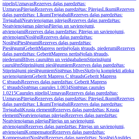
nipelis
Uzmavas
Rezerves daļas paredzētas:
Uzmavas
Pārejas
Rezerves daļas paredzētas: Pārejas
Līkumi
Rezerves
daļas paredzētas: Līkumi
Trejgabali
Rezerves daļas paredzētas:
Trejgabali
Neatvienojamas pārejas
Rezerves daļas paredzētas:
Neatvienojamas pārejas
Pārejas un savienojumi,
atvienojami
Rezerves daļas paredzētas: Pārejas un savienojumi,
atvienojami
Noslēgi
Rezerves daļas paredzētas:
Noslēgi
Pieslēgumi
Rezerves daļas paredzētas:
Pieslēgumi
GeberitMapress nerūsējošais tērauds, piederumi
Rezerves
daļas paredzētas: GeberitMapress nerūsējošais tērauds,
piederumi
Blīves caurulēm un veidgabaliem
Stiprinājumi
caurulēm
Stiprinājumi pieslēgumiem
Rezerves daļas paredzētas:
Stiprinājumi pieslēgumiem
Sistēmas blīves
Skrūvju komplekti atloku
savienojumiem
Geberit Mapress C tērauds
Geberit Mapress
C tērauds
Rezerves daļas paredzētas: Geberit Mapress
C tērauds
Sistēmas caurules 1.0034
Sistēmas caurules
1.0215
Caurules nipelis
Uzmavas
Rezerves daļas paredzētas:
Uzmavas
Pārejas
Rezerves daļas paredzētas: Pārejas
Līkumi
Rezerves
daļas paredzētas: Līkumi
Trejgabali
Rezerves daļas paredzētas:
Trejgabali
Krusta elementi
Rezerves daļas paredzētas: Krusta
elementi
Neatvienojamas pārejas
Rezerves daļas paredzētas:
Neatvienojamas pārejas
Pārejas un savienojumi,
atvienojami
Rezerves daļas paredzētas: Pārejas un savienojumi,
atvienojami
Kompensatori
Rezerves daļas paredzētas:
Kompensatori
Noslēgi
Rezerves daļas paredzētas: Noslēgi
Apsildes