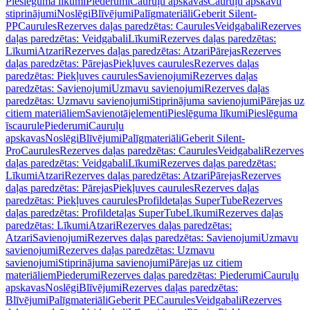
Pieslēguma līkumi
Piederumi
Cauruļu apskavas
Cauruļu apskavu
stiprinājumi
Noslēgi
Blīvējumi
Palīgmateriāli
Geberit Silent-
PP
Caurules
Rezerves daļas paredzētas: Caurules
Veidgabali
Rezerves
daļas paredzētas: Veidgabali
Līkumi
Rezerves daļas paredzētas:
Līkumi
Atzari
Rezerves daļas paredzētas: Atzari
Pārejas
Rezerves
daļas paredzētas: Pārejas
Piekļuves caurules
Rezerves daļas
paredzētas: Piekļuves caurules
Savienojumi
Rezerves daļas
paredzētas: Savienojumi
Uzmavu savienojumi
Rezerves daļas
paredzētas: Uzmavu savienojumi
Stiprinājuma savienojumi
Pārejas uz
citiem materiāliem
Savienotājelementi
Pieslēguma līkumi
Pieslēguma
īscaurule
Piederumi
Cauruļu
apskavas
Noslēgi
Blīvējumi
Palīgmateriāli
Geberit Silent-
Pro
Caurules
Rezerves daļas paredzētas: Caurules
Veidgabali
Rezerves
daļas paredzētas: Veidgabali
Līkumi
Rezerves daļas paredzētas:
Līkumi
Atzari
Rezerves daļas paredzētas: Atzari
Pārejas
Rezerves
daļas paredzētas: Pārejas
Piekļuves caurules
Rezerves daļas
paredzētas: Piekļuves caurules
Profildetaļas SuperTube
Rezerves
daļas paredzētas: Profildetaļas SuperTube
Līkumi
Rezerves daļas
paredzētas: Līkumi
Atzari
Rezerves daļas paredzētas:
Atzari
Savienojumi
Rezerves daļas paredzētas: Savienojumi
Uzmavu
savienojumi
Rezerves daļas paredzētas: Uzmavu
savienojumi
Stiprinājuma savienojumi
Pārejas uz citiem
materiāliem
Piederumi
Rezerves daļas paredzētas: Piederumi
Cauruļu
apskavas
Noslēgi
Blīvējumi
Rezerves daļas paredzētas:
Blīvējumi
Palīgmateriāli
Geberit PE
Caurules
Veidgabali
Rezerves