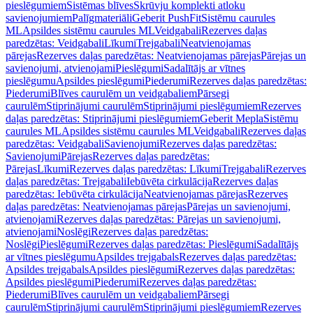
pieslēgumiem
Sistēmas blīves
Skrūvju komplekti atloku
savienojumiem
Palīgmateriāli
Geberit PushFit
Sistēmu caurules
ML
Apsildes sistēmu caurules ML
Veidgabali
Rezerves daļas
paredzētas: Veidgabali
Līkumi
Trejgabali
Neatvienojamas
pārejas
Rezerves daļas paredzētas: Neatvienojamas pārejas
Pārejas un
savienojumi, atvienojami
Pieslēgumi
Sadalītājs ar vītnes
pieslēgumu
Apsildes pieslēgumi
Piederumi
Rezerves daļas paredzētas:
Piederumi
Blīves caurulēm un veidgabaliem
Pārsegi
caurulēm
Stiprinājumi caurulēm
Stiprinājumi pieslēgumiem
Rezerves
daļas paredzētas: Stiprinājumi pieslēgumiem
Geberit Mepla
Sistēmu
caurules ML
Apsildes sistēmu caurules ML
Veidgabali
Rezerves daļas
paredzētas: Veidgabali
Savienojumi
Rezerves daļas paredzētas:
Savienojumi
Pārejas
Rezerves daļas paredzētas:
Pārejas
Līkumi
Rezerves daļas paredzētas: Līkumi
Trejgabali
Rezerves
daļas paredzētas: Trejgabali
Iebūvēta cirkulācija
Rezerves daļas
paredzētas: Iebūvēta cirkulācija
Neatvienojamas pārejas
Rezerves
daļas paredzētas: Neatvienojamas pārejas
Pārejas un savienojumi,
atvienojami
Rezerves daļas paredzētas: Pārejas un savienojumi,
atvienojami
Noslēgi
Rezerves daļas paredzētas:
Noslēgi
Pieslēgumi
Rezerves daļas paredzētas: Pieslēgumi
Sadalītājs
ar vītnes pieslēgumu
Apsildes trejgabals
Rezerves daļas paredzētas:
Apsildes trejgabals
Apsildes pieslēgumi
Rezerves daļas paredzētas:
Apsildes pieslēgumi
Piederumi
Rezerves daļas paredzētas:
Piederumi
Blīves caurulēm un veidgabaliem
Pārsegi
caurulēm
Stiprinājumi caurulēm
Stiprinājumi pieslēgumiem
Rezerves