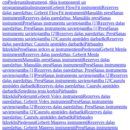
cm
Piederumi
Instrumenti, tīkla komponenti un
programmatūra
Instrumenti
Geberit FlowFit instrumenti
Rezerves
daļas paredzētas: Geberit FlowFit instrumenti
Manuālās presēšanas
instrumenti
Rezerves daļas paredzētas: Manuālās presēšanas
instrumenti
Presēšanas instrumentu savietojamība [1]
Rezerves daļas
paredzētas: Presēšanas instrumentu savietojamība [1]
Presēšanas
instrumentu savietojamība [2]
Rezerves daļas paredzētas: Presēšanas
instrumentu savietojamība [2]
Cauruļu apstrādes darbarīki
Rezerves
daļas paredzētas: Cauruļu apstrādes darbarīki
Pārbaudes
līdzeklis
Presēšanas ierīces ar instrumentiem
Piederumi
Geberit Mepla
instrumenti
Rezerves daļas paredzētas: Geberit Mepla
instrumenti
Manuālās presēšanas instrumenti
Rezerves daļas
paredzētas: Manuālās presēšanas instrumenti
Presēšanas instrumentu
savienojamība [1]
Rezerves daļas paredzētas: Presēšanas instrumentu
savienojamība [1]
Presēšanas instrumentu savienojamība [2]
Rezerves
daļas paredzētas: Presēšanas instrumentu savienojamība [2]
Cauruļu
apstrādes darbarīki
Rezerves daļas paredzētas: Cauruļu apstrādes
darbarīki
Spiediena testa korķis
Pārbaudes
līdzeklis
Piederumi
Geberit Volex instrumenti
Rezerves daļas
paredzētas: Geberit Volex instrumenti
Presēšanas instrumentu
savienojamība [2]
Rezerves daļas paredzētas: Presēšanas instrumentu
savienojamība [2]
Cauruļu apstrādes darbarīki
Rezerves daļas
paredzētas: Cauruļu apstrādes darbarīki
Pārbaudes
līdzeklis
Piederumi
Geberit Mapress instrumenti
Rezerves daļas
paredzētas: Geberit Mapress instrumenti
Presēšanas instrumentu