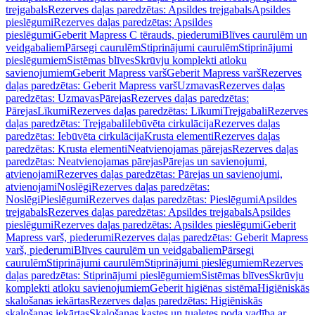
trejgabals
Rezerves daļas paredzētas: Apsildes trejgabals
Apsildes
pieslēgumi
Rezerves daļas paredzētas: Apsildes
pieslēgumi
Geberit Mapress C tērauds, piederumi
Blīves caurulēm un
veidgabaliem
Pārsegi caurulēm
Stiprinājumi caurulēm
Stiprinājumi
pieslēgumiem
Sistēmas blīves
Skrūvju komplekti atloku
savienojumiem
Geberit Mapress varš
Geberit Mapress varš
Rezerves
daļas paredzētas: Geberit Mapress varš
Uzmavas
Rezerves daļas
paredzētas: Uzmavas
Pārejas
Rezerves daļas paredzētas:
Pārejas
Līkumi
Rezerves daļas paredzētas: Līkumi
Trejgabali
Rezerves
daļas paredzētas: Trejgabali
Iebūvēta cirkulācija
Rezerves daļas
paredzētas: Iebūvēta cirkulācija
Krusta elementi
Rezerves daļas
paredzētas: Krusta elementi
Neatvienojamas pārejas
Rezerves daļas
paredzētas: Neatvienojamas pārejas
Pārejas un savienojumi,
atvienojami
Rezerves daļas paredzētas: Pārejas un savienojumi,
atvienojami
Noslēgi
Rezerves daļas paredzētas:
Noslēgi
Pieslēgumi
Rezerves daļas paredzētas: Pieslēgumi
Apsildes
trejgabals
Rezerves daļas paredzētas: Apsildes trejgabals
Apsildes
pieslēgumi
Rezerves daļas paredzētas: Apsildes pieslēgumi
Geberit
Mapress varš, piederumi
Rezerves daļas paredzētas: Geberit Mapress
varš, piederumi
Blīves caurulēm un veidgabaliem
Pārsegi
caurulēm
Stiprinājumi caurulēm
Stiprinājumi pieslēgumiem
Rezerves
daļas paredzētas: Stiprinājumi pieslēgumiem
Sistēmas blīves
Skrūvju
komplekti atloku savienojumiem
Geberit higiēnas sistēma
Higiēniskās
skalošanas iekārtas
Rezerves daļas paredzētas: Higiēniskās
skalošanas iekārtas
Skalošanas kastes un tualetes poda vadība ar