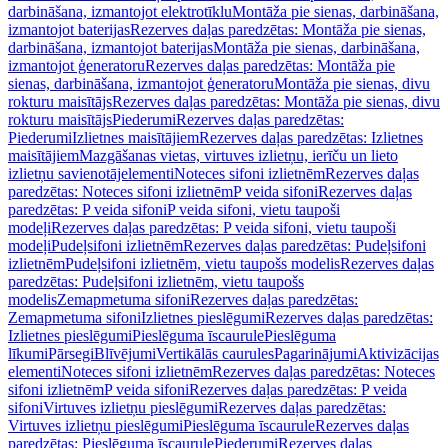
darbināšana, izmantojot elektrotīklu
Montāža pie sienas, darbināšana,
izmantojot baterijas
Rezerves daļas paredzētas: Montāža pie sienas,
darbināšana, izmantojot baterijas
Montāža pie sienas, darbināšana,
izmantojot ģeneratoru
Rezerves daļas paredzētas: Montāža pie
sienas, darbināšana, izmantojot ģeneratoru
Montāža pie sienas, divu
rokturu maisītājs
Rezerves daļas paredzētas: Montāža pie sienas, divu
rokturu maisītājs
Piederumi
Rezerves daļas paredzētas:
Piederumi
Izlietnes maisītājiem
Rezerves daļas paredzētas: Izlietnes
maisītājiem
Mazgāšanas vietas, virtuves izlietņu, ierīču un lieto
izlietņu savienotājelementi
Noteces sifoni izlietnēm
Rezerves daļas
paredzētas: Noteces sifoni izlietnēm
P veida sifoni
Rezerves daļas
paredzētas: P veida sifoni
P veida sifoni, vietu taupoši
modeļi
Rezerves daļas paredzētas: P veida sifoni, vietu taupoši
modeļi
Pudeļsifoni izlietnēm
Rezerves daļas paredzētas: Pudeļsifoni
izlietnēm
Pudeļsifoni izlietnēm, vietu taupošs modelis
Rezerves daļas
paredzētas: Pudeļsifoni izlietnēm, vietu taupošs
modelis
Zemapmetuma sifoni
Rezerves daļas paredzētas:
Zemapmetuma sifoni
Izlietnes pieslēgumi
Rezerves daļas paredzētas:
Izlietnes pieslēgumi
Pieslēguma īscaurule
Pieslēguma
līkumi
Pārsegi
Blīvējumi
Vertikālās caurules
Pagarinājumi
Aktivizācijas
elementi
Noteces sifoni izlietnēm
Rezerves daļas paredzētas: Noteces
sifoni izlietnēm
P veida sifoni
Rezerves daļas paredzētas: P veida
sifoni
Virtuves izlietņu pieslēgumi
Rezerves daļas paredzētas:
Virtuves izlietņu pieslēgumi
Pieslēguma īscaurule
Rezerves daļas
paredzētas: Pieslēguma īscaurule
Piederumi
Rezerves daļas