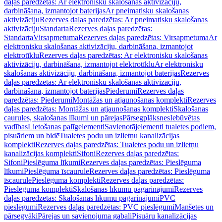
daļas paredzētas: Ar elektronisku skalošanas aktivizāciju,
darbināšana, izmantojot baterijas
Ar pneimatisku skalošanas
aktivizāciju
Rezerves daļas paredzētas: Ar pneimatisku skalošanas
aktivizāciju
Standarta
Rezerves daļas paredzētas:
Standarta
Virsapmetuma
Rezerves daļas paredzētas: Virsapmetuma
Ar
elektronisku skalošanas aktivizāciju, darbināšana, izmantojot
elektrotīklu
Rezerves daļas paredzētas: Ar elektronisku skalošanas
aktivizāciju, darbināšana, izmantojot elektrotīklu
Ar elektronisku
skalošanas aktivizāciju, darbināšana, izmantojot baterijas
Rezerves
daļas paredzētas: Ar elektronisku skalošanas aktivizāciju,
darbināšana, izmantojot baterijas
Piederumi
Rezerves daļas
paredzētas: Piederumi
Montāžas un atjaunošanas komplekti
Rezerves
daļas paredzētas: Montāžas un atjaunošanas komplekti
Skalošanas
caurules, skalošanas līkumi un pārejas
Pārsegplāksnes
Iebūvētas
vadības
Lietošanas palīgelementi
Savienotājelementi tualetes podiem,
pisuāriem un bidē
Tualetes podu un izlietņu kanalizācijas
komplekti
Rezerves daļas paredzētas: Tualetes podu un izlietņu
kanalizācijas komplekti
Sifoni
Rezerves daļas paredzētas:
Sifoni
Pieslēguma līkumi
Rezerves daļas paredzētas: Pieslēguma
līkumi
Pieslēguma īscaurule
Rezerves daļas paredzētas: Pieslēguma
īscaurule
Pieslēguma komplekti
Rezerves daļas paredzētas:
Pieslēguma komplekti
Skalošanas līkumu pagarinājumi
Rezerves
daļas paredzētas: Skalošanas līkumu pagarinājumi
PVC
pieslēgumi
Rezerves daļas paredzētas: PVC pieslēgumi
Manšetes un
pārsegvāki
Pārejas un savienojuma gabali
Pisuāru kanalizācijas