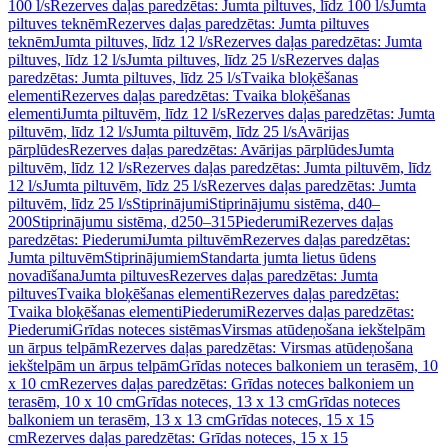
100 l/s
Rezerves daļas paredzētas: Jumta piltuves, līdz 100 l/s
Jumta
piltuves teknēm
Rezerves daļas paredzētas: Jumta piltuves
teknēm
Jumta piltuves, līdz 12 l/s
Rezerves daļas paredzētas: Jumta
piltuves, līdz 12 l/s
Jumta piltuves, līdz 25 l/s
Rezerves daļas
paredzētas: Jumta piltuves, līdz 25 l/s
Tvaika bloķēšanas
elementi
Rezerves daļas paredzētas: Tvaika bloķēšanas
elementi
Jumta piltuvēm, līdz 12 l/s
Rezerves daļas paredzētas: Jumta
piltuvēm, līdz 12 l/s
Jumta piltuvēm, līdz 25 l/s
Avārijas
pārplūdes
Rezerves daļas paredzētas: Avārijas pārplūdes
Jumta
piltuvēm, līdz 12 l/s
Rezerves daļas paredzētas: Jumta piltuvēm, līdz
12 l/s
Jumta piltuvēm, līdz 25 l/s
Rezerves daļas paredzētas: Jumta
piltuvēm, līdz 25 l/s
Stiprinājumi
Stiprinājumu sistēma, d40–
200
Stiprinājumu sistēma, d250–315
Piederumi
Rezerves daļas
paredzētas: Piederumi
Jumta piltuvēm
Rezerves daļas paredzētas:
Jumta piltuvēm
Stiprinājumiem
Standarta jumta lietus ūdens
novadīšana
Jumta piltuves
Rezerves daļas paredzētas: Jumta
piltuves
Tvaika bloķēšanas elementi
Rezerves daļas paredzētas:
Tvaika bloķēšanas elementi
Piederumi
Rezerves daļas paredzētas:
Piederumi
Grīdas noteces sistēmas
Virsmas atūdeņošana iekštelpām
un ārpus telpām
Rezerves daļas paredzētas: Virsmas atūdeņošana
iekštelpām un ārpus telpām
Grīdas noteces balkoniem un terasēm, 10
x 10 cm
Rezerves daļas paredzētas: Grīdas noteces balkoniem un
terasēm, 10 x 10 cm
Grīdas noteces, 13 x 13 cm
Grīdas noteces
balkoniem un terasēm, 13 x 13 cm
Grīdas noteces, 15 x 15
cm
Rezerves daļas paredzētas: Grīdas noteces, 15 x 15