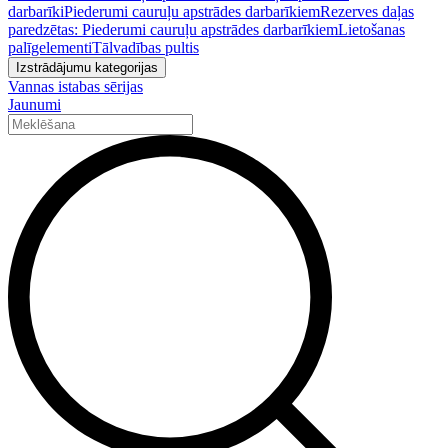
darbarīki
Piederumi cauruļu apstrādes darbarīkiem
Rezerves daļas
paredzētas: Piederumi cauruļu apstrādes darbarīkiem
Lietošanas
palīgelementi
Tālvadības pultis
Izstrādājumu kategorijas
Vannas istabas sērijas
Jaunumi