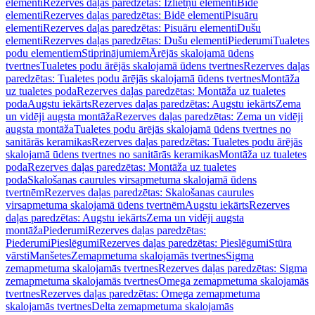
elementi
Rezerves daļas paredzētas: Izlietņu elementi
Bidē
elementi
Rezerves daļas paredzētas: Bidē elementi
Pisuāru
elementi
Rezerves daļas paredzētas: Pisuāru elementi
Dušu
elementi
Rezerves daļas paredzētas: Dušu elementi
Piederumi
Tualetes
podu elementiem
Stiprinājumiem
Ārējās skalojamā ūdens
tvertnes
Tualetes podu ārējās skalojamā ūdens tvertnes
Rezerves daļas
paredzētas: Tualetes podu ārējās skalojamā ūdens tvertnes
Montāža
uz tualetes poda
Rezerves daļas paredzētas: Montāža uz tualetes
poda
Augstu iekārts
Rezerves daļas paredzētas: Augstu iekārts
Zema
un vidēji augsta montāža
Rezerves daļas paredzētas: Zema un vidēji
augsta montāža
Tualetes podu ārējās skalojamā ūdens tvertnes no
sanitārās keramikas
Rezerves daļas paredzētas: Tualetes podu ārējās
skalojamā ūdens tvertnes no sanitārās keramikas
Montāža uz tualetes
poda
Rezerves daļas paredzētas: Montāža uz tualetes
poda
Skalošanas caurules virsapmetuma skalojamā ūdens
tvertnēm
Rezerves daļas paredzētas: Skalošanas caurules
virsapmetuma skalojamā ūdens tvertnēm
Augstu iekārts
Rezerves
daļas paredzētas: Augstu iekārts
Zema un vidēji augsta
montāža
Piederumi
Rezerves daļas paredzētas:
Piederumi
Pieslēgumi
Rezerves daļas paredzētas: Pieslēgumi
Stūra
vārsti
Manšetes
Zemapmetuma skalojamās tvertnes
Sigma
zemapmetuma skalojamās tvertnes
Rezerves daļas paredzētas: Sigma
zemapmetuma skalojamās tvertnes
Omega zemapmetuma skalojamās
tvertnes
Rezerves daļas paredzētas: Omega zemapmetuma
skalojamās tvertnes
Delta zemapmetuma skalojamās