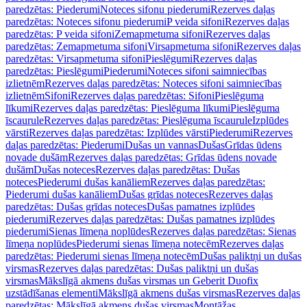
paredzētas: Piederumi
Noteces sifonu piederumi
Rezerves daļas
paredzētas: Noteces sifonu piederumi
P veida sifoni
Rezerves daļas
paredzētas: P veida sifoni
Zemapmetuma sifoni
Rezerves daļas
paredzētas: Zemapmetuma sifoni
Virsapmetuma sifoni
Rezerves daļas
paredzētas: Virsapmetuma sifoni
Pieslēgumi
Rezerves daļas
paredzētas: Pieslēgumi
Piederumi
Noteces sifoni saimniecības
izlietnēm
Rezerves daļas paredzētas: Noteces sifoni saimniecības
izlietnēm
Sifoni
Rezerves daļas paredzētas: Sifoni
Pieslēguma
līkumi
Rezerves daļas paredzētas: Pieslēguma līkumi
Pieslēguma
īscaurule
Rezerves daļas paredzētas: Pieslēguma īscaurule
Izplūdes
vārsti
Rezerves daļas paredzētas: Izplūdes vārsti
Piederumi
Rezerves
daļas paredzētas: Piederumi
Dušas un vannas
Dušas
Grīdas ūdens
novade dušām
Rezerves daļas paredzētas: Grīdas ūdens novade
dušām
Dušas noteces
Rezerves daļas paredzētas: Dušas
noteces
Piederumi dušas kanāliem
Rezerves daļas paredzētas:
Piederumi dušas kanāliem
Dušas grīdas noteces
Rezerves daļas
paredzētas: Dušas grīdas noteces
Dušas pamatnes izplūdes
piederumi
Rezerves daļas paredzētas: Dušas pamatnes izplūdes
piederumi
Sienas līmeņa noplūdes
Rezerves daļas paredzētas: Sienas
līmeņa noplūdes
Piederumi sienas līmeņa notecēm
Rezerves daļas
paredzētas: Piederumi sienas līmeņa notecēm
Dušas paliktņi un dušas
virsmas
Rezerves daļas paredzētas: Dušas paliktņi un dušas
virsmas
Mākslīgā akmens dušas virsmas un Geberit Duofix
uzstādīšanas elementi
Mākslīgā akmens dušas virsmas
Rezerves daļas
paredzētas: Mākslīgā akmens dušas virsmas
Montāžas