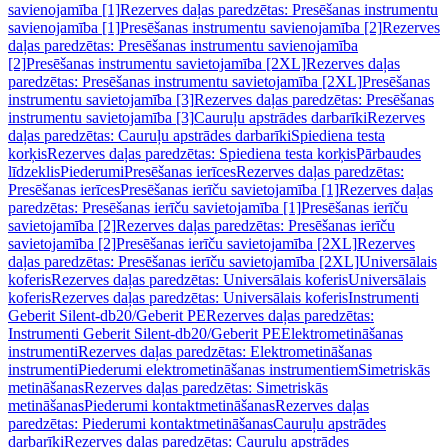
savienojamība [1]
Rezerves daļas paredzētas: Presēšanas instrumentu
savienojamība [1]
Presēšanas instrumentu savienojamība [2]
Rezerves
daļas paredzētas: Presēšanas instrumentu savienojamība
[2]
Presēšanas instrumentu savietojamība [2XL]
Rezerves daļas
paredzētas: Presēšanas instrumentu savietojamība [2XL]
Presēšanas
instrumentu savietojamība [3]
Rezerves daļas paredzētas: Presēšanas
instrumentu savietojamība [3]
Cauruļu apstrādes darbarīki
Rezerves
daļas paredzētas: Cauruļu apstrādes darbarīki
Spiediena testa
korķis
Rezerves daļas paredzētas: Spiediena testa korķis
Pārbaudes
līdzeklis
Piederumi
Presēšanas ierīces
Rezerves daļas paredzētas:
Presēšanas ierīces
Presēšanas ierīču savietojamība [1]
Rezerves daļas
paredzētas: Presēšanas ierīču savietojamība [1]
Presēšanas ierīču
savietojamība [2]
Rezerves daļas paredzētas: Presēšanas ierīču
savietojamība [2]
Presēšanas ierīču savietojamība [2XL]
Rezerves
daļas paredzētas: Presēšanas ierīču savietojamība [2XL]
Universālais
koferis
Rezerves daļas paredzētas: Universālais koferis
Universālais
koferis
Rezerves daļas paredzētas: Universālais koferis
Instrumenti
Geberit Silent-db20/Geberit PE
Rezerves daļas paredzētas:
Instrumenti Geberit Silent-db20/Geberit PE
Elektrometināšanas
instrumenti
Rezerves daļas paredzētas: Elektrometināšanas
instrumenti
Piederumi elektrometināšanas instrumentiem
Simetriskās
metināšanas
Rezerves daļas paredzētas: Simetriskās
metināšanas
Piederumi kontaktmetināšanas
Rezerves daļas
paredzētas: Piederumi kontaktmetināšanas
Cauruļu apstrādes
darbarīki
Rezerves daļas paredzētas: Cauruļu apstrādes