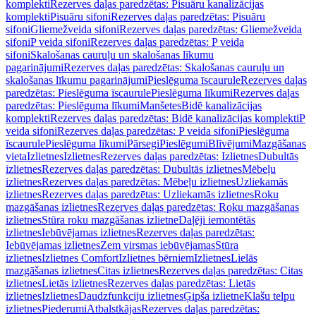
komplekti
Rezerves daļas paredzētas: Pisuāru kanalizācijas
komplekti
Pisuāru sifoni
Rezerves daļas paredzētas: Pisuāru
sifoni
Gliemežveida sifoni
Rezerves daļas paredzētas: Gliemežveida
sifoni
P veida sifoni
Rezerves daļas paredzētas: P veida
sifoni
Skalošanas cauruļu un skalošanas līkumu
pagarinājumi
Rezerves daļas paredzētas: Skalošanas cauruļu un
skalošanas līkumu pagarinājumi
Pieslēguma īscaurule
Rezerves daļas
paredzētas: Pieslēguma īscaurule
Pieslēguma līkumi
Rezerves daļas
paredzētas: Pieslēguma līkumi
Manšetes
Bidē kanalizācijas
komplekti
Rezerves daļas paredzētas: Bidē kanalizācijas komplekti
P
veida sifoni
Rezerves daļas paredzētas: P veida sifoni
Pieslēguma
īscaurule
Pieslēguma līkumi
Pārsegi
Pieslēgumi
Blīvējumi
Mazgāšanas
vieta
Izlietnes
Izlietnes
Rezerves daļas paredzētas: Izlietnes
Dubultās
izlietnes
Rezerves daļas paredzētas: Dubultās izlietnes
Mēbeļu
izlietnes
Rezerves daļas paredzētas: Mēbeļu izlietnes
Uzliekamās
izlietnes
Rezerves daļas paredzētas: Uzliekamās izlietnes
Roku
mazgāšanas izlietnes
Rezerves daļas paredzētas: Roku mazgāšanas
izlietnes
Stūra roku mazgāšanas izlietne
Daļēji iemontētās
izlietnes
Iebūvējamas izlietnes
Rezerves daļas paredzētas:
Iebūvējamas izlietnes
Zem virsmas iebūvējamas
Stūra
izlietnes
Izlietnes Comfort
Izlietnes bērniem
Izlietnes
Lielās
mazgāšanas izlietnes
Citas izlietnes
Rezerves daļas paredzētas: Citas
izlietnes
Lietās izlietnes
Rezerves daļas paredzētas: Lietās
izlietnes
Izlietnes
Daudzfunkciju izlietnes
Ģipša izlietne
Klašu telpu
izlietnes
Piederumi
Atbalstkājas
Rezerves daļas paredzētas: