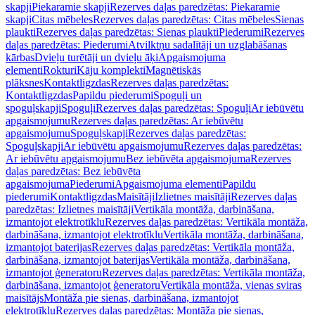
skapji
Piekaramie skapji
Rezerves daļas paredzētas: Piekaramie
skapji
Citas mēbeles
Rezerves daļas paredzētas: Citas mēbeles
Sienas
plaukti
Rezerves daļas paredzētas: Sienas plaukti
Piederumi
Rezerves
daļas paredzētas: Piederumi
Atvilktņu sadalītāji un uzglabāšanas
kārbas
Dvieļu turētāji un dvieļu āķi
Apgaismojuma
elementi
Rokturi
Kāju komplekti
Magnētiskās
plāksnes
Kontaktligzdas
Rezerves daļas paredzētas:
Kontaktligzdas
Papildu piederumi
Spoguļi un
spoguļskapji
Spoguļi
Rezerves daļas paredzētas: Spoguļi
Ar iebūvētu
apgaismojumu
Rezerves daļas paredzētas: Ar iebūvētu
apgaismojumu
Spoguļskapji
Rezerves daļas paredzētas:
Spoguļskapji
Ar iebūvētu apgaismojumu
Rezerves daļas paredzētas:
Ar iebūvētu apgaismojumu
Bez iebūvēta apgaismojuma
Rezerves
daļas paredzētas: Bez iebūvēta
apgaismojuma
Piederumi
Apgaismojuma elementi
Papildu
piederumi
Kontaktligzdas
Maisītāji
Izlietnes maisītāji
Rezerves daļas
paredzētas: Izlietnes maisītāji
Vertikāla montāža, darbināšana,
izmantojot elektrotīklu
Rezerves daļas paredzētas: Vertikāla montāža,
darbināšana, izmantojot elektrotīklu
Vertikāla montāža, darbināšana,
izmantojot baterijas
Rezerves daļas paredzētas: Vertikāla montāža,
darbināšana, izmantojot baterijas
Vertikāla montāža, darbināšana,
izmantojot ģeneratoru
Rezerves daļas paredzētas: Vertikāla montāža,
darbināšana, izmantojot ģeneratoru
Vertikāla montāža, vienas sviras
maisītājs
Montāža pie sienas, darbināšana, izmantojot
elektrotīklu
Rezerves daļas paredzētas: Montāža pie sienas,