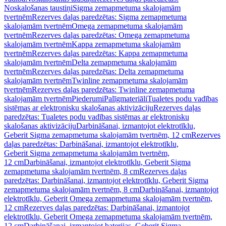
Noskalošanas taustiņi
Sigma zemapmetuma skalojamām
tvertnēm
Rezerves daļas paredzētas: Sigma zemapmetuma
skalojamām tvertnēm
Omega zemapmetuma skalojamām
tvertnēm
Rezerves daļas paredzētas: Omega zemapmetuma
skalojamām tvertnēm
Kappa zemapmetuma skalojamām
tvertnēm
Rezerves daļas paredzētas: Kappa zemapmetuma
skalojamām tvertnēm
Delta zemapmetuma skalojamām
tvertnēm
Rezerves daļas paredzētas: Delta zemapmetuma
skalojamām tvertnēm
Twinline zemapmetuma skalojamām
tvertnēm
Rezerves daļas paredzētas: Twinline zemapmetuma
skalojamām tvertnēm
Piederumi
Palīgmateriāli
Tualetes podu vadības
sistēmas ar elektronisku skalošanas aktivizāciju
Rezerves daļas
paredzētas: Tualetes podu vadības sistēmas ar elektronisku
skalošanas aktivizāciju
Darbināšanai, izmantojot elektrotīklu,
Geberit Sigma zemapmetuma skalojamām tvertnēm, 12 cm
Rezerves
daļas paredzētas: Darbināšanai, izmantojot elektrotīklu,
Geberit Sigma zemapmetuma skalojamām tvertnēm,
12 cm
Darbināšanai, izmantojot elektrotīklu, Geberit Sigma
zemapmetuma skalojamām tvertnēm, 8 cm
Rezerves daļas
paredzētas: Darbināšanai, izmantojot elektrotīklu, Geberit Sigma
zemapmetuma skalojamām tvertnēm, 8 cm
Darbināšanai, izmantojot
elektrotīklu, Geberit Omega zemapmetuma skalojamām tvertnēm,
12 cm
Rezerves daļas paredzētas: Darbināšanai, izmantojot
elektrotīklu, Geberit Omega zemapmetuma skalojamām tvertnēm,
12 cm
Darbināšanai, izmantojot baterijas, Geberit Sigma