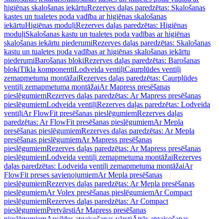
higiēnas skalošanas iekārtu
Rezerves daļas paredzētas: Skalošanas
kastes un tualetes poda vadība ar higiēnas skalošanas
iekārtu
Higiēnas moduļi
Rezerves daļas paredzētas: Higiēnas
moduļi
Skalošanas kastu un tualetes poda vadības ar higiēnas
skalošanas iekārtu piederumi
Rezerves daļas paredzētas: Skalošanas
kastu un tualetes poda vadības ar higiēnas skalošanas iekārtu
piederumi
Barošanas bloki
Rezerves daļas paredzētas: Barošanas
bloki
Tīkla komponenti
Lodveida ventiļi
Caurplūdes ventiļi
zemapmetuma montāžai
Rezerves daļas paredzētas: Caurplūdes
ventiļi zemapmetuma montāžai
Ar Mapress presēšanas
pieslēgumiem
Rezerves daļas paredzētas: Ar Mapress presēšanas
pieslēgumiem
Lodveida ventiļi
Rezerves daļas paredzētas: Lodveida
ventiļi
Ar FlowFit presēšanas pieslēgumiem
Rezerves daļas
paredzētas: Ar FlowFit presēšanas pieslēgumiem
Ar Mepla
presēšanas pieslēgumiem
Rezerves daļas paredzētas: Ar Mepla
presēšanas pieslēgumiem
Ar Mapress presēšanas
pieslēgumiem
Rezerves daļas paredzētas: Ar Mapress presēšanas
pieslēgumiem
Lodveida ventiļi zemapmetuma montāžai
Rezerves
daļas paredzētas: Lodveida ventiļi zemapmetuma montāžai
Ar
FlowFit preses savienojumiem
Ar Mepla presēšanas
pieslēgumiem
Rezerves daļas paredzētas: Ar Mepla presēšanas
pieslēgumiem
Ar Volex presēšanas pieslēgumiem
Ar Compact
pieslēgumiem
Rezerves daļas paredzētas: Ar Compact
pieslēgumiem
Pretvārsti
Ar Mapress presēšanas
pieslēgumiem
Apsildes atgaisošanas vārsti
Ātrās atgaisošanas