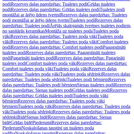
podi
Rezerves daļas paredzētas: Tualetes podi
Grīdas tualetes
podi
Rezerves daļas paredzētas: Grīdas tualetes podi
Tualetes podi
montāžai ar ārējo ūdens tvertni
Rezerves daļas paredzētas: Tualetes
podi montāžai ar ārējo ūdens tvertni
Tualetes podi
Rezerves daļas
paredzētas: Tualetes podi
Ārējās skalojamās tvertnes tualetes podiem,
no sanitārās keramikas
Montāža uz tualetes poda
Tualetes poda
vāki
Rezerves daļas paredzētas: Tualetes poda vāki
Tualetes poda
vāki
Rezerves daļas paredzētas: Tualetes poda vāki
Comfort tualetes
podi
Rezerves daļas paredzētas: Comfort tualetes podi
Paaugstināti
tualetes podi
Rezerves daļas paredzētas: Paaugstināti tualetes
podi
Pagarināti tualetes podi
Rezerves daļas paredzētas: Pagarināti
tualetes podi
Comfort tualetes poda vāki
Rezerves daļas paredzētas:
Comfort tualetes poda vāki
Tualetes poda vāki
Rezerves daļas
paredzētas: Tualetes poda vāki
Tualetes poda sēdriņķi
Rezerves daļas
paredzētas: Tualetes poda sēdriņķi
Tualetes podi bērniem
Rezerves
daļas paredzētas: Tualetes podi bērniem
Sienas tualetes podi
Rezerves
daļas paredzētas: Sienas tualetes podi
Grīdas tualetes podi
Rezerves
daļas paredzētas: Grīdas tualetes podi
Tualetes podu vāki
bērniem
Rezerves daļas paredzētas: Tualetes podu vāki
bērniem
Tualetes poda vāki
Rezerves daļas paredzētas: Tualetes poda
vāki
Tualetes poda sēdriņķi
Rezerves daļas paredzētas: Tualetes poda
sēdriņķi
Bidē
Sienas bidē
Rezerves daļas paredzētas: Sienas
bidē
Grīdas bidē
Piederumi
Rezerves daļas paredzētas:
Piederumi
Noskalošanas taustiņi un tualetes poda
vadība
Noskalošanas taustiņi
Rezerves daļas paredzētas: