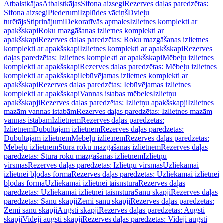
Atbalstkājas
Atbalstkājas
Sifona aizsegi
Rezerves daļas paredzētas:
Sifona aizsegi
Piederumi
Izplūdes vāciņš
Dvieļu
turētājs
Stiprinājumi
Dekoratīvās apmales
Izlietnes komplekti ar
apakšskapi
Roku mazgāšanas izlietnes komplekti ar
apakšskapi
Rezerves daļas paredzētas: Roku mazgāšanas izlietnes
komplekti ar apakšskapi
Izlietnes komplekti ar apakšskapi
Rezerves
daļas paredzētas: Izlietnes komplekti ar apakšskapi
Mēbeļu izlietnes
komplekti ar apakšskapi
Rezerves daļas paredzētas: Mēbeļu izlietnes
komplekti ar apakšskapi
Iebūvējamas izlietnes komplekti ar
apakšskapi
Rezerves daļas paredzētas: Iebūvējamas izlietnes
komplekti ar apakšskapi
Vannas istabas mēbeles
Izlietņu
apakšskapji
Rezerves daļas paredzētas: Izlietņu apakšskapji
Izlietnes
mazām vannas istabām
Rezerves daļas paredzētas: Izlietnes mazām
vannas istabām
Izlietnēm
Rezerves daļas paredzētas:
Izlietnēm
Dubultajām izlietnēm
Rezerves daļas paredzētas:
Dubultajām izlietnēm
Mēbeļu izlietnēm
Rezerves daļas paredzētas:
Mēbeļu izlietnēm
Stūra roku mazgāšanas izlietnēm
Rezerves daļas
paredzētas: Stūra roku mazgāšanas izlietnēm
Izlietņu
virsmas
Rezerves daļas paredzētas: Izlietņu virsmas
Uzliekamai
izlietnei bļodas formā
Rezerves daļas paredzētas: Uzliekamai izlietnei
bļodas formā
Uzliekamai izlietnei taisnstūra
Rezerves daļas
paredzētas: Uzliekamai izlietnei taisnstūra
Sānu skapji
Rezerves daļas
paredzētas: Sānu skapji
Zemi sānu skapji
Rezerves daļas paredzētas:
Zemi sānu skapji
Augsti skapji
Rezerves daļas paredzētas: Augsti
skapji
Vidēji augsti skapji
Rezerves daļas paredzētas: Vidēji augsti