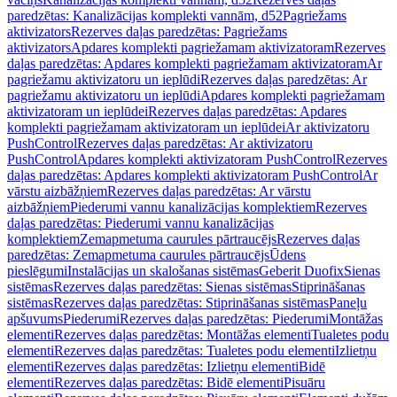
paredzētas: Kanalizācijas komplekti vannām, d52
Pagriežams
aktivizators
Rezerves daļas paredzētas: Pagriežams
aktivizators
Apdares komplekti pagriežamam aktivizatoram
Rezerves
daļas paredzētas: Apdares komplekti pagriežamam aktivizatoram
Ar
pagriežamu aktivizatoru un ieplūdi
Rezerves daļas paredzētas: Ar
pagriežamu aktivizatoru un ieplūdi
Apdares komplekti pagriežamam
aktivizatoram un ieplūdei
Rezerves daļas paredzētas: Apdares
komplekti pagriežamam aktivizatoram un ieplūdei
Ar aktivizatoru
PushControl
Rezerves daļas paredzētas: Ar aktivizatoru
PushControl
Apdares komplekti aktivizatoram PushControl
Rezerves
daļas paredzētas: Apdares komplekti aktivizatoram PushControl
Ar
vārstu aizbāžņiem
Rezerves daļas paredzētas: Ar vārstu
aizbāžņiem
Piederumi vannu kanalizācijas komplektiem
Rezerves
daļas paredzētas: Piederumi vannu kanalizācijas
komplektiem
Zemapmetuma caurules pārtraucējs
Rezerves daļas
paredzētas: Zemapmetuma caurules pārtraucējs
Ūdens
pieslēgumi
Instalācijas un skalošanas sistēmas
Geberit Duofix
Sienas
sistēmas
Rezerves daļas paredzētas: Sienas sistēmas
Stiprināšanas
sistēmas
Rezerves daļas paredzētas: Stiprināšanas sistēmas
Paneļu
apšuvums
Piederumi
Rezerves daļas paredzētas: Piederumi
Montāžas
elementi
Rezerves daļas paredzētas: Montāžas elementi
Tualetes podu
elementi
Rezerves daļas paredzētas: Tualetes podu elementi
Izlietņu
elementi
Rezerves daļas paredzētas: Izlietņu elementi
Bidē
elementi
Rezerves daļas paredzētas: Bidē elementi
Pisuāru