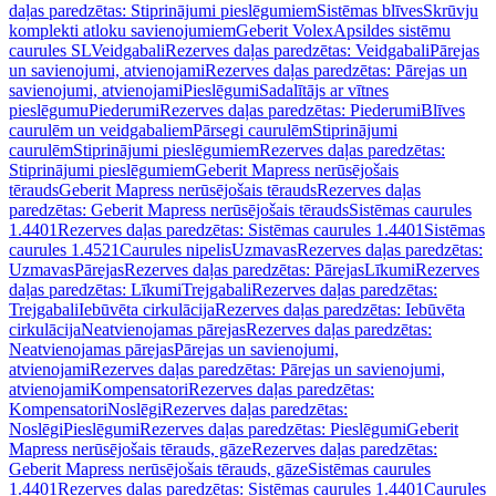
daļas paredzētas: Stiprinājumi pieslēgumiem
Sistēmas blīves
Skrūvju
komplekti atloku savienojumiem
Geberit Volex
Apsildes sistēmu
caurules SL
Veidgabali
Rezerves daļas paredzētas: Veidgabali
Pārejas
un savienojumi, atvienojami
Rezerves daļas paredzētas: Pārejas un
savienojumi, atvienojami
Pieslēgumi
Sadalītājs ar vītnes
pieslēgumu
Piederumi
Rezerves daļas paredzētas: Piederumi
Blīves
caurulēm un veidgabaliem
Pārsegi caurulēm
Stiprinājumi
caurulēm
Stiprinājumi pieslēgumiem
Rezerves daļas paredzētas:
Stiprinājumi pieslēgumiem
Geberit Mapress nerūsējošais
tērauds
Geberit Mapress nerūsējošais tērauds
Rezerves daļas
paredzētas: Geberit Mapress nerūsējošais tērauds
Sistēmas caurules
1.4401
Rezerves daļas paredzētas: Sistēmas caurules 1.4401
Sistēmas
caurules 1.4521
Caurules nipelis
Uzmavas
Rezerves daļas paredzētas:
Uzmavas
Pārejas
Rezerves daļas paredzētas: Pārejas
Līkumi
Rezerves
daļas paredzētas: Līkumi
Trejgabali
Rezerves daļas paredzētas:
Trejgabali
Iebūvēta cirkulācija
Rezerves daļas paredzētas: Iebūvēta
cirkulācija
Neatvienojamas pārejas
Rezerves daļas paredzētas:
Neatvienojamas pārejas
Pārejas un savienojumi,
atvienojami
Rezerves daļas paredzētas: Pārejas un savienojumi,
atvienojami
Kompensatori
Rezerves daļas paredzētas:
Kompensatori
Noslēgi
Rezerves daļas paredzētas:
Noslēgi
Pieslēgumi
Rezerves daļas paredzētas: Pieslēgumi
Geberit
Mapress nerūsējošais tērauds, gāze
Rezerves daļas paredzētas:
Geberit Mapress nerūsējošais tērauds, gāze
Sistēmas caurules
1.4401
Rezerves daļas paredzētas: Sistēmas caurules 1.4401
Caurules