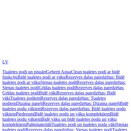
LV
Tualetes podi un pisuāri
Geberit AquaClean tualetes podi ar bidē
funkciju
Bidē tualetes podi ar vāku
Rezerves daļas paredzētas: Bidē
tualetes podi ar vāku
Sienas tualetes podi
Rezerves daļas paredzētas:
Sienas tualetes podi
Grīdas tualetes podi
Rezerves daļas paredzētas:
Grīdas tualetes podi
Bidē vāki
Rezerves daļas paredzētas: Bidē
vāki
Tualetes podiem
Rezerves daļas paredzētas: Tualetes
podiem
Dizaina paneļi
Rezerves daļas paredzētas: Dizaina paneļi
Bidē
tualetes podu vākiem
Rezerves daļas paredzētas: Bidē tualetes podu
vākiem
Piederumi
Bidē tualetes podu un vāku komplektiem
Bidē
tualetes podu vākiem
Bidē vāku un bidē tualetes podu un vāku
komplektiem
Palīgmateriāli
Tualetes podi un tualetes poda vāki
Sienas
tualetes podi
Rezerves daļas paredzētas: Sienas tualetes podi
Tualetes