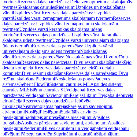
tvertnes
Rezerves daļas paredzētas: Delta zemapmetuma skalojamās
tvertnes
Skalošanas caurules
Piederumi
Uzpildes un noskalošanas
vārsti
Uzpildes vārsti
Rezerves daļas paredzētas: Uzpildes
vārsti
Uzpildes vārsti zemapmetuma skalojamām tvertnēm
Rezerves
daļas paredzētas: Uzpildes vārsti zemapmetuma skalojamām
tvertnēm
Uzpildes vārsti keramikas skalojamā ūdens
tvertnēm
Rezerves daļas paredzētas: Uzpildes vārsti keramikas
skalojamā ūdens tvertnēm
Uzpildes vārsti universālajām skalojamā
ūdens tvertnēm
Rezerves daļas paredzētas: Uzpildes vārsti
universālajām skalojamā ūdens tvertnēm
Noskalošanas
vārsti
Rezerves daļas paredzētas: Noskalošanas vārsti
Divu režīmu
skalošana
Rezerves daļas paredzētas: Divu režīmu skalošana
Iekšējo
detaļu komplekti
Rezerves daļas paredzētas: Iekšējo detaļu
komplekti
Divu režīmu skalošana
Rezerves daļas paredzētas: Divu
režīmu skalošana
Piederumi
Noskalošanas pogas
Padeves
sistēmas
Geberit FlowFit
Sistēmu caurules ML
Apsildes sistēmu
caurules ML
Sistēmu caurules SL
Veidgabali
Rezerves daļas
paredzētas: Veidgabali
Savienojumi
Pārejas
Līkumi
Trejgabali
Iebūvēta
cirkulācija
Rezerves daļas paredzētas: Iebūvēta
cirkulācija
Neatvienojamas pārejas
Pārejas un savienojumi,
atvienojami
Noslēgi
Pieslēgumi
Sadalītājs ar vītnes
pieslēgumu
Sadalītājs ar presēšanas pieslēgumu
Apsildes
trejgabals
Apsildes pārejas un savienojumi, atvienojami
Apsildes
pieslēgumi
Piederumi
Blīves caurulēm un veidgabaliem
Veidgabalu
blīvējumi
Pārsegi caurulēm
Stiprinājumi caurulēm
Stiprinājumi