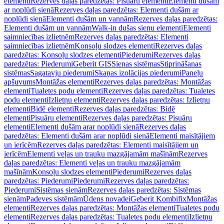
elementi
Rezerves daļas paredzētas: Pisuāru elementi
Elementi dušām
ar noplūdi sienā
Rezerves daļas paredzētas: Elementi dušām ar
noplūdi sienā
Elementi dušām un vannām
Rezerves daļas paredzētas:
Elementi dušām un vannām
Walk-in dušas sienu elementi
Elementi
saimniecības izlietnēm
Rezerves daļas paredzētas: Elementi
saimniecības izlietnēm
Konsoļu slodzes elementi
Rezerves daļas
paredzētas: Konsoļu slodzes elementi
Piederumi
Rezerves daļas
paredzētas: Piederumi
Geberit GIS
Sienas sistēmas
Stiprināšanas
sistēmas
Sagatavju piederumi
Skaņas izolācijas piederumi
Paneļu
apšuvums
Montāžas elementi
Rezerves daļas paredzētas: Montāžas
elementi
Tualetes podu elementi
Rezerves daļas paredzētas: Tualetes
podu elementi
Izlietņu elementi
Rezerves daļas paredzētas: Izlietņu
elementi
Bidē elementi
Rezerves daļas paredzētas: Bidē
elementi
Pisuāru elementi
Rezerves daļas paredzētas: Pisuāru
elementi
Elementi dušām arar noplūdi sienā
Rezerves daļas
paredzētas: Elementi dušām arar noplūdi sienā
Elementi maisītājiem
un ierīcēm
Rezerves daļas paredzētas: Elementi maisītājiem un
ierīcēm
Elementi veļas un trauku mazgājamām mašīnām
Rezerves
daļas paredzētas: Elementi veļas un trauku mazgājamām
mašīnām
Konsoļu slodzes elementi
Piederumi
Rezerves daļas
paredzētas: Piederumi
Piederumi
Rezerves daļas paredzētas:
Piederumi
Sistēmas sienām
Rezerves daļas paredzētas: Sistēmas
sienām
Padeves sistēmām
Ūdens novadei
Geberit Kombifix
Montāžas
elementi
Rezerves daļas paredzētas: Montāžas elementi
Tualetes podu
elementi
Rezerves daļas paredzētas: Tualetes podu elementi
Izlietņu