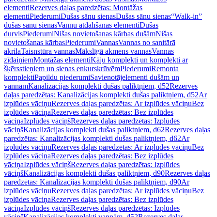
elementi
Rezerves daļas paredzētas: Montāžas
elementi
Piederumi
Dušas sānu sienas
Dušas sānu sienas
“Walk-in”
dušas sānu sienas
Vannu atdalīšanas elementi
Dušas
durvis
Piederumi
Nišas novietošanas kārbas dušām
Nišas
novietošanas kārbas
Piederumi
Vannas
Vannas no sanitārā
akrila
Taisnstūra vannas
Mākslīgā akmens vannas
Vannas
zīdaiņiem
Montāžas elementi
Kāju komplekti un komplekti ar
šķērsstieņiem un sienas enkurskrūvēm
Piederumi
Remonta
komplekti
Papildu piederumi
Savienotājelementi dušām un
vannām
Kanalizācijas komplekti dušas paliktņiem, d52
Rezerves
daļas paredzētas: Kanalizācijas komplekti dušas paliktņiem, d52
Ar
izplūdes vāciņu
Rezerves daļas paredzētas: Ar izplūdes vāciņu
Bez
izplūdes vāciņa
Rezerves daļas paredzētas: Bez izplūdes
vāciņa
Izplūdes vāciņš
Rezerves daļas paredzētas: Izplūdes
vāciņš
Kanalizācijas komplekti dušas paliktņiem, d62
Rezerves daļas
paredzētas: Kanalizācijas komplekti dušas paliktņiem, d62
Ar
izplūdes vāciņu
Rezerves daļas paredzētas: Ar izplūdes vāciņu
Bez
izplūdes vāciņa
Rezerves daļas paredzētas: Bez izplūdes
vāciņa
Izplūdes vāciņš
Rezerves daļas paredzētas: Izplūdes
vāciņš
Kanalizācijas komplekti dušas paliktņiem, d90
Rezerves daļas
paredzētas: Kanalizācijas komplekti dušas paliktņiem, d90
Ar
izplūdes vāciņu
Rezerves daļas paredzētas: Ar izplūdes vāciņu
Bez
izplūdes vāciņa
Rezerves daļas paredzētas: Bez izplūdes
vāciņa
Izplūdes vāciņš
Rezerves daļas paredzētas: Izplūdes
vāciņš
Kanalizācijas komplekti vannām, d52
Rezerves daļas