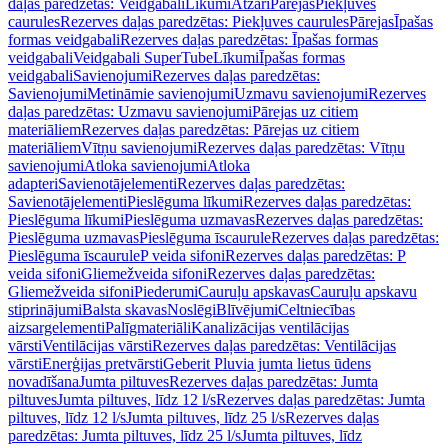
daļas paredzētas: Veidgabali
Līkumi
Atzari
Pārejas
Piekļuves
caurules
Rezerves daļas paredzētas: Piekļuves caurules
Pārejas
Īpašas
formas veidgabali
Rezerves daļas paredzētas: Īpašas formas
veidgabali
Veidgabali SuperTube
Līkumi
Īpašas formas
veidgabali
Savienojumi
Rezerves daļas paredzētas:
Savienojumi
Metināmie savienojumi
Uzmavu savienojumi
Rezerves
daļas paredzētas: Uzmavu savienojumi
Pārejas uz citiem
materiāliem
Rezerves daļas paredzētas: Pārejas uz citiem
materiāliem
Vītņu savienojumi
Rezerves daļas paredzētas: Vītņu
savienojumi
Atloka savienojumi
Atloka
adapteri
Savienotājelementi
Rezerves daļas paredzētas:
Savienotājelementi
Pieslēguma līkumi
Rezerves daļas paredzētas:
Pieslēguma līkumi
Pieslēguma uzmavas
Rezerves daļas paredzētas:
Pieslēguma uzmavas
Pieslēguma īscaurule
Rezerves daļas paredzētas:
Pieslēguma īscaurule
P veida sifoni
Rezerves daļas paredzētas: P
veida sifoni
Gliemežveida sifoni
Rezerves daļas paredzētas:
Gliemežveida sifoni
Piederumi
Cauruļu apskavas
Cauruļu apskavu
stiprinājumi
Balsta skavas
Noslēgi
Blīvējumi
Celtniecības
aizsargelementi
Palīgmateriāli
Kanalizācijas ventilācijas
vārsti
Ventilācijas vārsti
Rezerves daļas paredzētas: Ventilācijas
vārsti
Enerģijas pretvārsti
Geberit Pluvia jumta lietus ūdens
novadīšana
Jumta piltuves
Rezerves daļas paredzētas: Jumta
piltuves
Jumta piltuves, līdz 12 l/s
Rezerves daļas paredzētas: Jumta
piltuves, līdz 12 l/s
Jumta piltuves, līdz 25 l/s
Rezerves daļas
paredzētas: Jumta piltuves, līdz 25 l/s
Jumta piltuves, līdz