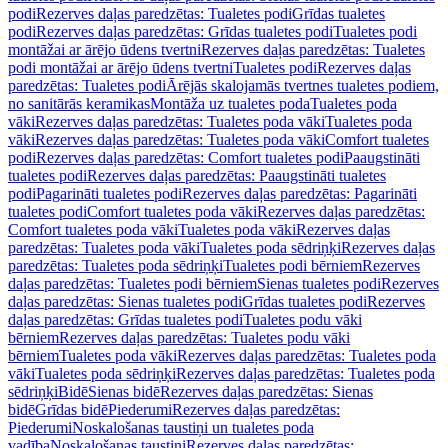
podi
Rezerves daļas paredzētas: Tualetes podi
Grīdas tualetes
podi
Rezerves daļas paredzētas: Grīdas tualetes podi
Tualetes podi
montāžai ar ārējo ūdens tvertni
Rezerves daļas paredzētas: Tualetes
podi montāžai ar ārējo ūdens tvertni
Tualetes podi
Rezerves daļas
paredzētas: Tualetes podi
Ārējās skalojamās tvertnes tualetes podiem,
no sanitārās keramikas
Montāža uz tualetes poda
Tualetes poda
vāki
Rezerves daļas paredzētas: Tualetes poda vāki
Tualetes poda
vāki
Rezerves daļas paredzētas: Tualetes poda vāki
Comfort tualetes
podi
Rezerves daļas paredzētas: Comfort tualetes podi
Paaugstināti
tualetes podi
Rezerves daļas paredzētas: Paaugstināti tualetes
podi
Pagarināti tualetes podi
Rezerves daļas paredzētas: Pagarināti
tualetes podi
Comfort tualetes poda vāki
Rezerves daļas paredzētas:
Comfort tualetes poda vāki
Tualetes poda vāki
Rezerves daļas
paredzētas: Tualetes poda vāki
Tualetes poda sēdriņķi
Rezerves daļas
paredzētas: Tualetes poda sēdriņķi
Tualetes podi bērniem
Rezerves
daļas paredzētas: Tualetes podi bērniem
Sienas tualetes podi
Rezerves
daļas paredzētas: Sienas tualetes podi
Grīdas tualetes podi
Rezerves
daļas paredzētas: Grīdas tualetes podi
Tualetes podu vāki
bērniem
Rezerves daļas paredzētas: Tualetes podu vāki
bērniem
Tualetes poda vāki
Rezerves daļas paredzētas: Tualetes poda
vāki
Tualetes poda sēdriņķi
Rezerves daļas paredzētas: Tualetes poda
sēdriņķi
Bidē
Sienas bidē
Rezerves daļas paredzētas: Sienas
bidē
Grīdas bidē
Piederumi
Rezerves daļas paredzētas:
Piederumi
Noskalošanas taustiņi un tualetes poda
vadība
Noskalošanas taustiņi
Rezerves daļas paredzētas: