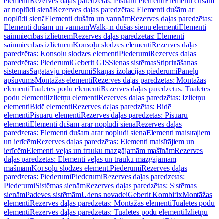
elementi
Rezerves daļas paredzētas: Pisuāru elementi
Elementi dušām
ar noplūdi sienā
Rezerves daļas paredzētas: Elementi dušām ar
noplūdi sienā
Elementi dušām un vannām
Rezerves daļas paredzētas:
Elementi dušām un vannām
Walk-in dušas sienu elementi
Elementi
saimniecības izlietnēm
Rezerves daļas paredzētas: Elementi
saimniecības izlietnēm
Konsoļu slodzes elementi
Rezerves daļas
paredzētas: Konsoļu slodzes elementi
Piederumi
Rezerves daļas
paredzētas: Piederumi
Geberit GIS
Sienas sistēmas
Stiprināšanas
sistēmas
Sagatavju piederumi
Skaņas izolācijas piederumi
Paneļu
apšuvums
Montāžas elementi
Rezerves daļas paredzētas: Montāžas
elementi
Tualetes podu elementi
Rezerves daļas paredzētas: Tualetes
podu elementi
Izlietņu elementi
Rezerves daļas paredzētas: Izlietņu
elementi
Bidē elementi
Rezerves daļas paredzētas: Bidē
elementi
Pisuāru elementi
Rezerves daļas paredzētas: Pisuāru
elementi
Elementi dušām arar noplūdi sienā
Rezerves daļas
paredzētas: Elementi dušām arar noplūdi sienā
Elementi maisītājiem
un ierīcēm
Rezerves daļas paredzētas: Elementi maisītājiem un
ierīcēm
Elementi veļas un trauku mazgājamām mašīnām
Rezerves
daļas paredzētas: Elementi veļas un trauku mazgājamām
mašīnām
Konsoļu slodzes elementi
Piederumi
Rezerves daļas
paredzētas: Piederumi
Piederumi
Rezerves daļas paredzētas:
Piederumi
Sistēmas sienām
Rezerves daļas paredzētas: Sistēmas
sienām
Padeves sistēmām
Ūdens novadei
Geberit Kombifix
Montāžas
elementi
Rezerves daļas paredzētas: Montāžas elementi
Tualetes podu
elementi
Rezerves daļas paredzētas: Tualetes podu elementi
Izlietņu