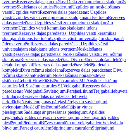
tvertnes
Rezerves daļas paredzētas: Delta zemapmetuma skalojamās
tvertnes
Skalošanas caurules
Piederumi
Uzpildes un noskalošanas
vārsti
Uzpildes vārsti
Rezerves daļas paredzētas: Uzpildes
vārsti
Uzpildes vārsti zemapmetuma skalojamām tvertnēm
Rezerves
daļas paredzētas: Uzpildes vārsti zemapmetuma skalojamām
tvertnēm
Uzpildes vārsti keramikas skalojamā ūdens
tvertnēm
Rezerves daļas paredzētas: Uzpildes vārsti keramikas
skalojamā ūdens tvertnēm
Uzpildes vārsti universālajām skalojamā
ūdens tvertnēm
Rezerves daļas paredzētas: Uzpildes vārsti
universālajām skalojamā ūdens tvertnēm
Noskalošanas
vārsti
Rezerves daļas paredzētas: Noskalošanas vārsti
Divu režīmu
skalošana
Rezerves daļas paredzētas: Divu režīmu skalošana
Iekšējo
detaļu komplekti
Rezerves daļas paredzētas: Iekšējo detaļu
komplekti
Divu režīmu skalošana
Rezerves daļas paredzētas: Divu
režīmu skalošana
Piederumi
Noskalošanas pogas
Padeves
sistēmas
Geberit FlowFit
Sistēmu caurules ML
Apsildes sistēmu
caurules ML
Sistēmu caurules SL
Veidgabali
Rezerves daļas
paredzētas: Veidgabali
Savienojumi
Pārejas
Līkumi
Trejgabali
Iebūvēta
cirkulācija
Rezerves daļas paredzētas: Iebūvēta
cirkulācija
Neatvienojamas pārejas
Pārejas un savienojumi,
atvienojami
Noslēgi
Pieslēgumi
Sadalītājs ar vītnes
pieslēgumu
Sadalītājs ar presēšanas pieslēgumu
Apsildes
trejgabals
Apsildes pārejas un savienojumi, atvienojami
Apsildes
pieslēgumi
Piederumi
Blīves caurulēm un veidgabaliem
Veidgabalu
blīvējumi
Pārsegi caurulēm
Stiprinājumi caurulēm
Stiprinājumi