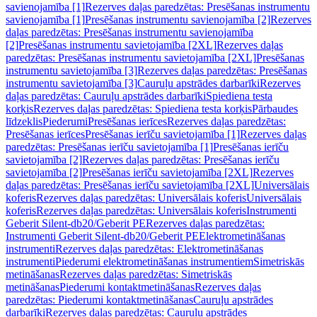
savienojamība [1]
Rezerves daļas paredzētas: Presēšanas instrumentu
savienojamība [1]
Presēšanas instrumentu savienojamība [2]
Rezerves
daļas paredzētas: Presēšanas instrumentu savienojamība
[2]
Presēšanas instrumentu savietojamība [2XL]
Rezerves daļas
paredzētas: Presēšanas instrumentu savietojamība [2XL]
Presēšanas
instrumentu savietojamība [3]
Rezerves daļas paredzētas: Presēšanas
instrumentu savietojamība [3]
Cauruļu apstrādes darbarīki
Rezerves
daļas paredzētas: Cauruļu apstrādes darbarīki
Spiediena testa
korķis
Rezerves daļas paredzētas: Spiediena testa korķis
Pārbaudes
līdzeklis
Piederumi
Presēšanas ierīces
Rezerves daļas paredzētas:
Presēšanas ierīces
Presēšanas ierīču savietojamība [1]
Rezerves daļas
paredzētas: Presēšanas ierīču savietojamība [1]
Presēšanas ierīču
savietojamība [2]
Rezerves daļas paredzētas: Presēšanas ierīču
savietojamība [2]
Presēšanas ierīču savietojamība [2XL]
Rezerves
daļas paredzētas: Presēšanas ierīču savietojamība [2XL]
Universālais
koferis
Rezerves daļas paredzētas: Universālais koferis
Universālais
koferis
Rezerves daļas paredzētas: Universālais koferis
Instrumenti
Geberit Silent-db20/Geberit PE
Rezerves daļas paredzētas:
Instrumenti Geberit Silent-db20/Geberit PE
Elektrometināšanas
instrumenti
Rezerves daļas paredzētas: Elektrometināšanas
instrumenti
Piederumi elektrometināšanas instrumentiem
Simetriskās
metināšanas
Rezerves daļas paredzētas: Simetriskās
metināšanas
Piederumi kontaktmetināšanas
Rezerves daļas
paredzētas: Piederumi kontaktmetināšanas
Cauruļu apstrādes
darbarīki
Rezerves daļas paredzētas: Cauruļu apstrādes