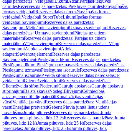
daļas paredzētas: Veidgabali
Līkumi
Atzari
Pārejas
Piekļuves
caurules
Rezerves daļas paredzētas: Piekļuves caurules
Pārejas
Īpašas
formas veidgabali
Rezerves daļas paredzētas: Īpašas formas
veidgabali
Veidgabali SuperTube
Līkumi
Īpašas formas
veidgabali
Savienojumi
Rezerves daļas paredzētas:
Savienojumi
Metināmie savienojumi
Uzmavu savienojumi
Rezerves
daļas paredzētas: Uzmavu savienojumi
Pārejas uz citiem
materiāliem
Rezerves daļas paredzētas: Pārejas uz citiem
materiāliem
Vītņu savienojumi
Rezerves daļas paredzētas: Vītņu
savienojumi
Atloka savienojumi
Atloka
adapteri
Savienotājelementi
Rezerves daļas paredzētas:
Savienotājelementi
Pieslēguma līkumi
Rezerves daļas paredzētas:
Pieslēguma līkumi
Pieslēguma uzmavas
Rezerves daļas paredzētas:
Pieslēguma uzmavas
Pieslēguma īscaurule
Rezerves daļas paredzētas:
Pieslēguma īscaurule
P veida sifoni
Rezerves daļas paredzētas: P
veida sifoni
Gliemežveida sifoni
Rezerves daļas paredzētas:
Gliemežveida sifoni
Piederumi
Cauruļu apskavas
Cauruļu apskavu
stiprinājumi
Balsta skavas
Noslēgi
Blīvējumi
Celtniecības
aizsargelementi
Palīgmateriāli
Kanalizācijas ventilācijas
vārsti
Ventilācijas vārsti
Rezerves daļas paredzētas: Ventilācijas
vārsti
Enerģijas pretvārsti
Geberit Pluvia jumta lietus ūdens
novadīšana
Jumta piltuves
Rezerves daļas paredzētas: Jumta
piltuves
Jumta piltuves, līdz 12 l/s
Rezerves daļas paredzētas: Jumta
piltuves, līdz 12 l/s
Jumta piltuves, līdz 25 l/s
Rezerves daļas
paredzētas: Jumta piltuves, līdz 25 l/s
Jumta piltuves, līdz