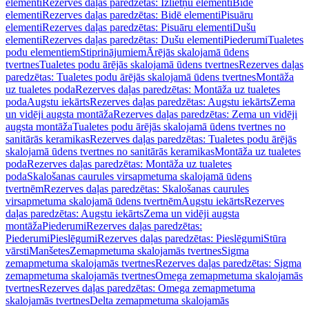
elementi
Rezerves daļas paredzētas: Izlietņu elementi
Bidē
elementi
Rezerves daļas paredzētas: Bidē elementi
Pisuāru
elementi
Rezerves daļas paredzētas: Pisuāru elementi
Dušu
elementi
Rezerves daļas paredzētas: Dušu elementi
Piederumi
Tualetes
podu elementiem
Stiprinājumiem
Ārējās skalojamā ūdens
tvertnes
Tualetes podu ārējās skalojamā ūdens tvertnes
Rezerves daļas
paredzētas: Tualetes podu ārējās skalojamā ūdens tvertnes
Montāža
uz tualetes poda
Rezerves daļas paredzētas: Montāža uz tualetes
poda
Augstu iekārts
Rezerves daļas paredzētas: Augstu iekārts
Zema
un vidēji augsta montāža
Rezerves daļas paredzētas: Zema un vidēji
augsta montāža
Tualetes podu ārējās skalojamā ūdens tvertnes no
sanitārās keramikas
Rezerves daļas paredzētas: Tualetes podu ārējās
skalojamā ūdens tvertnes no sanitārās keramikas
Montāža uz tualetes
poda
Rezerves daļas paredzētas: Montāža uz tualetes
poda
Skalošanas caurules virsapmetuma skalojamā ūdens
tvertnēm
Rezerves daļas paredzētas: Skalošanas caurules
virsapmetuma skalojamā ūdens tvertnēm
Augstu iekārts
Rezerves
daļas paredzētas: Augstu iekārts
Zema un vidēji augsta
montāža
Piederumi
Rezerves daļas paredzētas:
Piederumi
Pieslēgumi
Rezerves daļas paredzētas: Pieslēgumi
Stūra
vārsti
Manšetes
Zemapmetuma skalojamās tvertnes
Sigma
zemapmetuma skalojamās tvertnes
Rezerves daļas paredzētas: Sigma
zemapmetuma skalojamās tvertnes
Omega zemapmetuma skalojamās
tvertnes
Rezerves daļas paredzētas: Omega zemapmetuma
skalojamās tvertnes
Delta zemapmetuma skalojamās