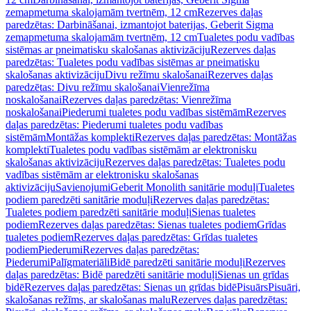
zemapmetuma skalojamām tvertnēm, 12 cm
Rezerves daļas
paredzētas: Darbināšanai, izmantojot baterijas, Geberit Sigma
zemapmetuma skalojamām tvertnēm, 12 cm
Tualetes podu vadības
sistēmas ar pneimatisku skalošanas aktivizāciju
Rezerves daļas
paredzētas: Tualetes podu vadības sistēmas ar pneimatisku
skalošanas aktivizāciju
Divu režīmu skalošanai
Rezerves daļas
paredzētas: Divu režīmu skalošanai
Vienrežīma
noskalošanai
Rezerves daļas paredzētas: Vienrežīma
noskalošanai
Piederumi tualetes podu vadības sistēmām
Rezerves
daļas paredzētas: Piederumi tualetes podu vadības
sistēmām
Montāžas komplekti
Rezerves daļas paredzētas: Montāžas
komplekti
Tualetes podu vadības sistēmām ar elektronisku
skalošanas aktivizāciju
Rezerves daļas paredzētas: Tualetes podu
vadības sistēmām ar elektronisku skalošanas
aktivizāciju
Savienojumi
Geberit Monolith sanitārie moduļi
Tualetes
podiem paredzēti sanitārie moduļi
Rezerves daļas paredzētas:
Tualetes podiem paredzēti sanitārie moduļi
Sienas tualetes
podiem
Rezerves daļas paredzētas: Sienas tualetes podiem
Grīdas
tualetes podiem
Rezerves daļas paredzētas: Grīdas tualetes
podiem
Piederumi
Rezerves daļas paredzētas:
Piederumi
Palīgmateriāli
Bidē paredzēti sanitārie moduļi
Rezerves
daļas paredzētas: Bidē paredzēti sanitārie moduļi
Sienas un grīdas
bidē
Rezerves daļas paredzētas: Sienas un grīdas bidē
Pisuārs
Pisuāri,
skalošanas režīms, ar skalošanas malu
Rezerves daļas paredzētas: