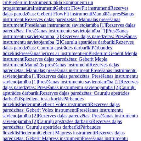
cm
Piederumi
Instrumenti, tīkla komponenti un
programmatūra
Instrumenti
Geberit FlowFit instrumenti
Rezerves
daļas paredzētas: Geberit FlowFit instrumenti
Manuālās presēšanas
instrumenti
Rezerves daļas paredzētas: Manuālās presēšanas
instrumenti
Presēšanas instrumentu savietojamība [1]
Rezerves daļas
paredzētas: Presēšanas instrumentu savietojamība [1]
Presēšanas
instrumentu savietojamība [2]
Rezerves daļas paredzētas: Presēšanas
instrumentu savietojamība [2]
Cauruļu apstrādes darbarīki
Rezerves
daļas paredzētas: Cauruļu apstrādes darbarīki
Pārbaudes
līdzeklis
Presēšanas ierīces ar instrumentiem
Piederumi
Geberit Mepla
instrumenti
Rezerves daļas paredzētas: Geberit Mepla
instrumenti
Manuālās presēšanas instrumenti
Rezerves daļas
paredzētas: Manuālās presēšanas instrumenti
Presēšanas instrumentu
savienojamība [1]
Rezerves daļas paredzētas: Presēšanas instrumentu
savienojamība [1]
Presēšanas instrumentu savienojamība [2]
Rezerves
daļas paredzētas: Presēšanas instrumentu savienojamība [2]
Cauruļu
apstrādes darbarīki
Rezerves daļas paredzētas: Cauruļu apstrādes
darbarīki
Spiediena testa korķis
Pārbaudes
līdzeklis
Piederumi
Geberit Volex instrumenti
Rezerves daļas
paredzētas: Geberit Volex instrumenti
Presēšanas instrumentu
savienojamība [2]
Rezerves daļas paredzētas: Presēšanas instrumentu
savienojamība [2]
Cauruļu apstrādes darbarīki
Rezerves daļas
paredzētas: Cauruļu apstrādes darbarīki
Pārbaudes
līdzeklis
Piederumi
Geberit Mapress instrumenti
Rezerves daļas
paredzētas: Geberit Mapress instrumenti
Presēšanas instrumentu