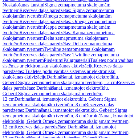
Noskalošanas taustiņi
Sigma zemapmetuma skalojamām
tvertnēm
Rezerves daļas paredzētas: Sigma zemapmetuma
skalojamām tvertnēm
Omega zemapmetuma skalojamām
tvertnēm
Rezerves daļas paredzētas: Omega zemapmetuma
skalojamām tvertnēm
Kappa zemapmetuma skalojamām
tvertnēm
Rezerves daļas paredzētas: Kappa zemapmetuma
skalojamām tvertnēm
Delta zemapmetuma skalojamām
tvertnēm
Rezerves daļas paredzētas: Delta zemapmetuma
skalojamām tvertnēm
Twinline zemapmetuma skalojamām
tvertnēm
Rezerves daļas paredzētas: Twinline zemapmetuma
skalojamām tvertnēm
Piederumi
Palīgmateriāli
Tualetes podu vadības
sistēmas ar elektronisku skalošanas aktivizāciju
Rezerves daļas
paredzētas: Tualetes podu vadības sistēmas ar elektronisku
skalošanas aktivizāciju
Darbināšanai, izmantojot elektrotīklu,
Geberit Sigma zemapmetuma skalojamām tvertnēm, 12 cm
Rezerves
daļas paredzētas: Darbināšanai, izmantojot elektrotīklu,
Geberit Sigma zemapmetuma skalojamām tvertnēm,
12 cm
Darbināšanai, izmantojot elektrotīklu, Geberit Sigma
zemapmetuma skalojamām tvertnēm, 8 cm
Rezerves daļas
paredzētas: Darbināšanai, izmantojot elektrotīklu, Geberit Sigma
zemapmetuma skalojamām tvertnēm, 8 cm
Darbināšanai, izmantojot
elektrotīklu, Geberit Omega zemapmetuma skalojamām tvertnēm,
12 cm
Rezerves daļas paredzētas: Darbināšanai, izmantojot
elektrotīklu, Geberit Omega zemapmetuma skalojamām tvertnēm,
12 cm
Darbināšanai, izmantojot baterijas, Geberit Sigma