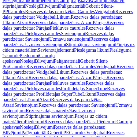
Pieslēguma līkumi
Piederumi
Cauruļu apskavas
Cauruļu apskavu
stiprinājumi
Noslēgi
Blīvējumi
Palīgmateriāli
Geberit Silent-
PP
Caurules
Rezerves daļas paredzētas: Caurules
Veidgabali
Rezerves
daļas paredzētas: Veidgabali
Līkumi
Rezerves daļas paredzētas:
Līkumi
Atzari
Rezerves daļas paredzētas: Atzari
Pārejas
Rezerves
daļas paredzētas: Pārejas
Piekļuves caurules
Rezerves daļas
paredzētas: Piekļuves caurules
Savienojumi
Rezerves daļas
paredzētas: Savienojumi
Uzmavu savienojumi
Rezerves daļas
paredzētas: Uzmavu savienojumi
Stiprinājuma savienojumi
Pārejas uz
citiem materiāliem
Savienotājelementi
Pieslēguma līkumi
Pieslēguma
īscaurule
Piederumi
Cauruļu
apskavas
Noslēgi
Blīvējumi
Palīgmateriāli
Geberit Silent-
Pro
Caurules
Rezerves daļas paredzētas: Caurules
Veidgabali
Rezerves
daļas paredzētas: Veidgabali
Līkumi
Rezerves daļas paredzētas:
Līkumi
Atzari
Rezerves daļas paredzētas: Atzari
Pārejas
Rezerves
daļas paredzētas: Pārejas
Piekļuves caurules
Rezerves daļas
paredzētas: Piekļuves caurules
Profildetaļas SuperTube
Rezerves
daļas paredzētas: Profildetaļas SuperTube
Līkumi
Rezerves daļas
paredzētas: Līkumi
Atzari
Rezerves daļas paredzētas:
Atzari
Savienojumi
Rezerves daļas paredzētas: Savienojumi
Uzmavu
savienojumi
Rezerves daļas paredzētas: Uzmavu
savienojumi
Stiprinājuma savienojumi
Pārejas uz citiem
materiāliem
Piederumi
Rezerves daļas paredzētas: Piederumi
Cauruļu
apskavas
Noslēgi
Blīvējumi
Rezerves daļas paredzētas:
Blīvējumi
Palīgmateriāli
Geberit PE
Caurules
Veidgabali
Rezerves