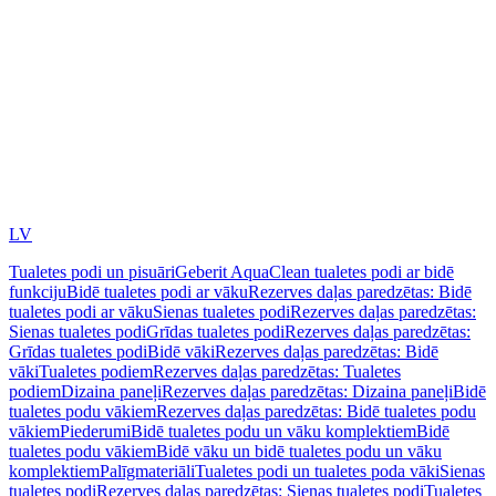
LV
Tualetes podi un pisuāri
Geberit AquaClean tualetes podi ar bidē
funkciju
Bidē tualetes podi ar vāku
Rezerves daļas paredzētas: Bidē
tualetes podi ar vāku
Sienas tualetes podi
Rezerves daļas paredzētas:
Sienas tualetes podi
Grīdas tualetes podi
Rezerves daļas paredzētas:
Grīdas tualetes podi
Bidē vāki
Rezerves daļas paredzētas: Bidē
vāki
Tualetes podiem
Rezerves daļas paredzētas: Tualetes
podiem
Dizaina paneļi
Rezerves daļas paredzētas: Dizaina paneļi
Bidē
tualetes podu vākiem
Rezerves daļas paredzētas: Bidē tualetes podu
vākiem
Piederumi
Bidē tualetes podu un vāku komplektiem
Bidē
tualetes podu vākiem
Bidē vāku un bidē tualetes podu un vāku
komplektiem
Palīgmateriāli
Tualetes podi un tualetes poda vāki
Sienas
tualetes podi
Rezerves daļas paredzētas: Sienas tualetes podi
Tualetes