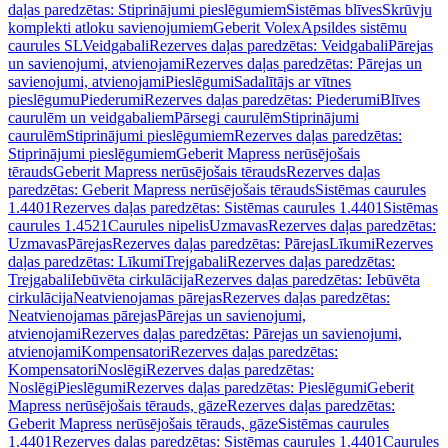
daļas paredzētas: Stiprinājumi pieslēgumiem
Sistēmas blīves
Skrūvju
komplekti atloku savienojumiem
Geberit Volex
Apsildes sistēmu
caurules SL
Veidgabali
Rezerves daļas paredzētas: Veidgabali
Pārejas
un savienojumi, atvienojami
Rezerves daļas paredzētas: Pārejas un
savienojumi, atvienojami
Pieslēgumi
Sadalītājs ar vītnes
pieslēgumu
Piederumi
Rezerves daļas paredzētas: Piederumi
Blīves
caurulēm un veidgabaliem
Pārsegi caurulēm
Stiprinājumi
caurulēm
Stiprinājumi pieslēgumiem
Rezerves daļas paredzētas:
Stiprinājumi pieslēgumiem
Geberit Mapress nerūsējošais
tērauds
Geberit Mapress nerūsējošais tērauds
Rezerves daļas
paredzētas: Geberit Mapress nerūsējošais tērauds
Sistēmas caurules
1.4401
Rezerves daļas paredzētas: Sistēmas caurules 1.4401
Sistēmas
caurules 1.4521
Caurules nipelis
Uzmavas
Rezerves daļas paredzētas:
Uzmavas
Pārejas
Rezerves daļas paredzētas: Pārejas
Līkumi
Rezerves
daļas paredzētas: Līkumi
Trejgabali
Rezerves daļas paredzētas:
Trejgabali
Iebūvēta cirkulācija
Rezerves daļas paredzētas: Iebūvēta
cirkulācija
Neatvienojamas pārejas
Rezerves daļas paredzētas:
Neatvienojamas pārejas
Pārejas un savienojumi,
atvienojami
Rezerves daļas paredzētas: Pārejas un savienojumi,
atvienojami
Kompensatori
Rezerves daļas paredzētas:
Kompensatori
Noslēgi
Rezerves daļas paredzētas:
Noslēgi
Pieslēgumi
Rezerves daļas paredzētas: Pieslēgumi
Geberit
Mapress nerūsējošais tērauds, gāze
Rezerves daļas paredzētas:
Geberit Mapress nerūsējošais tērauds, gāze
Sistēmas caurules
1.4401
Rezerves daļas paredzētas: Sistēmas caurules 1.4401
Caurules