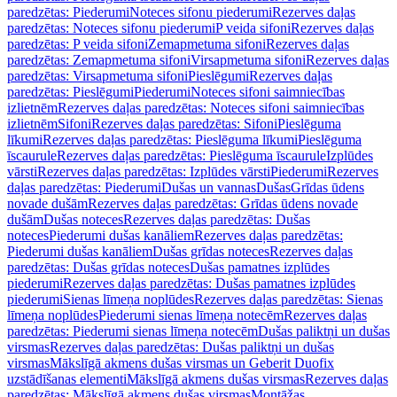
paredzētas: Piederumi
Noteces sifonu piederumi
Rezerves daļas
paredzētas: Noteces sifonu piederumi
P veida sifoni
Rezerves daļas
paredzētas: P veida sifoni
Zemapmetuma sifoni
Rezerves daļas
paredzētas: Zemapmetuma sifoni
Virsapmetuma sifoni
Rezerves daļas
paredzētas: Virsapmetuma sifoni
Pieslēgumi
Rezerves daļas
paredzētas: Pieslēgumi
Piederumi
Noteces sifoni saimniecības
izlietnēm
Rezerves daļas paredzētas: Noteces sifoni saimniecības
izlietnēm
Sifoni
Rezerves daļas paredzētas: Sifoni
Pieslēguma
līkumi
Rezerves daļas paredzētas: Pieslēguma līkumi
Pieslēguma
īscaurule
Rezerves daļas paredzētas: Pieslēguma īscaurule
Izplūdes
vārsti
Rezerves daļas paredzētas: Izplūdes vārsti
Piederumi
Rezerves
daļas paredzētas: Piederumi
Dušas un vannas
Dušas
Grīdas ūdens
novade dušām
Rezerves daļas paredzētas: Grīdas ūdens novade
dušām
Dušas noteces
Rezerves daļas paredzētas: Dušas
noteces
Piederumi dušas kanāliem
Rezerves daļas paredzētas:
Piederumi dušas kanāliem
Dušas grīdas noteces
Rezerves daļas
paredzētas: Dušas grīdas noteces
Dušas pamatnes izplūdes
piederumi
Rezerves daļas paredzētas: Dušas pamatnes izplūdes
piederumi
Sienas līmeņa noplūdes
Rezerves daļas paredzētas: Sienas
līmeņa noplūdes
Piederumi sienas līmeņa notecēm
Rezerves daļas
paredzētas: Piederumi sienas līmeņa notecēm
Dušas paliktņi un dušas
virsmas
Rezerves daļas paredzētas: Dušas paliktņi un dušas
virsmas
Mākslīgā akmens dušas virsmas un Geberit Duofix
uzstādīšanas elementi
Mākslīgā akmens dušas virsmas
Rezerves daļas
paredzētas: Mākslīgā akmens dušas virsmas
Montāžas