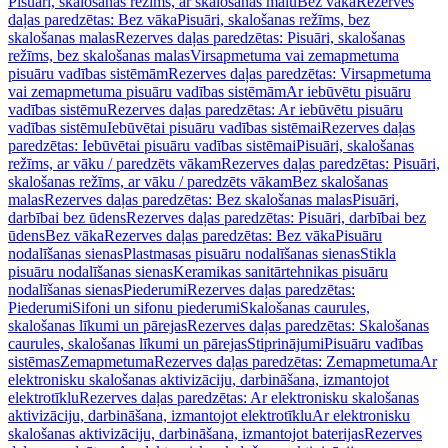
Pisuāri, skalošanas režīms, ar skalošanas malu
Bez vāka
Rezerves
daļas paredzētas: Bez vāka
Pisuāri, skalošanas režīms, bez
skalošanas malas
Rezerves daļas paredzētas: Pisuāri, skalošanas
režīms, bez skalošanas malas
Virsapmetuma vai zemapmetuma
pisuāru vadības sistēmām
Rezerves daļas paredzētas: Virsapmetuma
vai zemapmetuma pisuāru vadības sistēmām
Ar iebūvētu pisuāru
vadības sistēmu
Rezerves daļas paredzētas: Ar iebūvētu pisuāru
vadības sistēmu
Iebūvētai pisuāru vadības sistēmai
Rezerves daļas
paredzētas: Iebūvētai pisuāru vadības sistēmai
Pisuāri, skalošanas
režīms, ar vāku / paredzēts vākam
Rezerves daļas paredzētas: Pisuāri,
skalošanas režīms, ar vāku / paredzēts vākam
Bez skalošanas
malas
Rezerves daļas paredzētas: Bez skalošanas malas
Pisuāri,
darbībai bez ūdens
Rezerves daļas paredzētas: Pisuāri, darbībai bez
ūdens
Bez vāka
Rezerves daļas paredzētas: Bez vāka
Pisuāru
nodalīšanas sienas
Plastmasas pisuāru nodalīšanas sienas
Stikla
pisuāru nodalīšanas sienas
Keramikas sanitārtehnikas pisuāru
nodalīšanas sienas
Piederumi
Rezerves daļas paredzētas:
Piederumi
Sifoni un sifonu piederumi
Skalošanas caurules,
skalošanas līkumi un pārejas
Rezerves daļas paredzētas: Skalošanas
caurules, skalošanas līkumi un pārejas
Stiprinājumi
Pisuāru vadības
sistēmas
Zemapmetuma
Rezerves daļas paredzētas: Zemapmetuma
Ar
elektronisku skalošanas aktivizāciju, darbināšana, izmantojot
elektrotīklu
Rezerves daļas paredzētas: Ar elektronisku skalošanas
aktivizāciju, darbināšana, izmantojot elektrotīklu
Ar elektronisku
skalošanas aktivizāciju, darbināšana, izmantojot baterijas
Rezerves