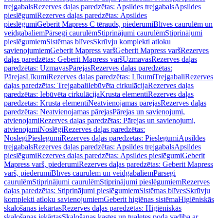
trejgabals
Rezerves daļas paredzētas: Apsildes trejgabals
Apsildes
pieslēgumi
Rezerves daļas paredzētas: Apsildes
pieslēgumi
Geberit Mapress C tērauds, piederumi
Blīves caurulēm un
veidgabaliem
Pārsegi caurulēm
Stiprinājumi caurulēm
Stiprinājumi
pieslēgumiem
Sistēmas blīves
Skrūvju komplekti atloku
savienojumiem
Geberit Mapress varš
Geberit Mapress varš
Rezerves
daļas paredzētas: Geberit Mapress varš
Uzmavas
Rezerves daļas
paredzētas: Uzmavas
Pārejas
Rezerves daļas paredzētas:
Pārejas
Līkumi
Rezerves daļas paredzētas: Līkumi
Trejgabali
Rezerves
daļas paredzētas: Trejgabali
Iebūvēta cirkulācija
Rezerves daļas
paredzētas: Iebūvēta cirkulācija
Krusta elementi
Rezerves daļas
paredzētas: Krusta elementi
Neatvienojamas pārejas
Rezerves daļas
paredzētas: Neatvienojamas pārejas
Pārejas un savienojumi,
atvienojami
Rezerves daļas paredzētas: Pārejas un savienojumi,
atvienojami
Noslēgi
Rezerves daļas paredzētas:
Noslēgi
Pieslēgumi
Rezerves daļas paredzētas: Pieslēgumi
Apsildes
trejgabals
Rezerves daļas paredzētas: Apsildes trejgabals
Apsildes
pieslēgumi
Rezerves daļas paredzētas: Apsildes pieslēgumi
Geberit
Mapress varš, piederumi
Rezerves daļas paredzētas: Geberit Mapress
varš, piederumi
Blīves caurulēm un veidgabaliem
Pārsegi
caurulēm
Stiprinājumi caurulēm
Stiprinājumi pieslēgumiem
Rezerves
daļas paredzētas: Stiprinājumi pieslēgumiem
Sistēmas blīves
Skrūvju
komplekti atloku savienojumiem
Geberit higiēnas sistēma
Higiēniskās
skalošanas iekārtas
Rezerves daļas paredzētas: Higiēniskās
skalošanas iekārtas
Skalošanas kastes un tualetes poda vadība ar