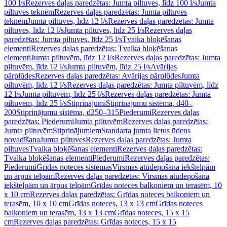
100 l/s
Rezerves daļas paredzētas: Jumta piltuves, līdz 100 l/s
Jumta
piltuves teknēm
Rezerves daļas paredzētas: Jumta piltuves
teknēm
Jumta piltuves, līdz 12 l/s
Rezerves daļas paredzētas: Jumta
piltuves, līdz 12 l/s
Jumta piltuves, līdz 25 l/s
Rezerves daļas
paredzētas: Jumta piltuves, līdz 25 l/s
Tvaika bloķēšanas
elementi
Rezerves daļas paredzētas: Tvaika bloķēšanas
elementi
Jumta piltuvēm, līdz 12 l/s
Rezerves daļas paredzētas: Jumta
piltuvēm, līdz 12 l/s
Jumta piltuvēm, līdz 25 l/s
Avārijas
pārplūdes
Rezerves daļas paredzētas: Avārijas pārplūdes
Jumta
piltuvēm, līdz 12 l/s
Rezerves daļas paredzētas: Jumta piltuvēm, līdz
12 l/s
Jumta piltuvēm, līdz 25 l/s
Rezerves daļas paredzētas: Jumta
piltuvēm, līdz 25 l/s
Stiprinājumi
Stiprinājumu sistēma, d40–
200
Stiprinājumu sistēma, d250–315
Piederumi
Rezerves daļas
paredzētas: Piederumi
Jumta piltuvēm
Rezerves daļas paredzētas:
Jumta piltuvēm
Stiprinājumiem
Standarta jumta lietus ūdens
novadīšana
Jumta piltuves
Rezerves daļas paredzētas: Jumta
piltuves
Tvaika bloķēšanas elementi
Rezerves daļas paredzētas:
Tvaika bloķēšanas elementi
Piederumi
Rezerves daļas paredzētas:
Piederumi
Grīdas noteces sistēmas
Virsmas atūdeņošana iekštelpām
un ārpus telpām
Rezerves daļas paredzētas: Virsmas atūdeņošana
iekštelpām un ārpus telpām
Grīdas noteces balkoniem un terasēm, 10
x 10 cm
Rezerves daļas paredzētas: Grīdas noteces balkoniem un
terasēm, 10 x 10 cm
Grīdas noteces, 13 x 13 cm
Grīdas noteces
balkoniem un terasēm, 13 x 13 cm
Grīdas noteces, 15 x 15
cm
Rezerves daļas paredzētas: Grīdas noteces, 15 x 15