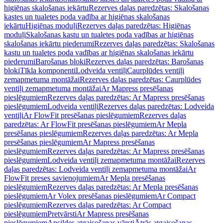
higiēnas skalošanas iekārtu
Rezerves daļas paredzētas: Skalošanas
kastes un tualetes poda vadība ar higiēnas skalošanas
iekārtu
Higiēnas moduļi
Rezerves daļas paredzētas: Higiēnas
moduļi
Skalošanas kastu un tualetes poda vadības ar higiēnas
skalošanas iekārtu piederumi
Rezerves daļas paredzētas: Skalošanas
kastu un tualetes poda vadības ar higiēnas skalošanas iekārtu
piederumi
Barošanas bloki
Rezerves daļas paredzētas: Barošanas
bloki
Tīkla komponenti
Lodveida ventiļi
Caurplūdes ventiļi
zemapmetuma montāžai
Rezerves daļas paredzētas: Caurplūdes
ventiļi zemapmetuma montāžai
Ar Mapress presēšanas
pieslēgumiem
Rezerves daļas paredzētas: Ar Mapress presēšanas
pieslēgumiem
Lodveida ventiļi
Rezerves daļas paredzētas: Lodveida
ventiļi
Ar FlowFit presēšanas pieslēgumiem
Rezerves daļas
paredzētas: Ar FlowFit presēšanas pieslēgumiem
Ar Mepla
presēšanas pieslēgumiem
Rezerves daļas paredzētas: Ar Mepla
presēšanas pieslēgumiem
Ar Mapress presēšanas
pieslēgumiem
Rezerves daļas paredzētas: Ar Mapress presēšanas
pieslēgumiem
Lodveida ventiļi zemapmetuma montāžai
Rezerves
daļas paredzētas: Lodveida ventiļi zemapmetuma montāžai
Ar
FlowFit preses savienojumiem
Ar Mepla presēšanas
pieslēgumiem
Rezerves daļas paredzētas: Ar Mepla presēšanas
pieslēgumiem
Ar Volex presēšanas pieslēgumiem
Ar Compact
pieslēgumiem
Rezerves daļas paredzētas: Ar Compact
pieslēgumiem
Pretvārsti
Ar Mapress presēšanas
pieslēgumiem
Apsildes atgaisošanas vārsti
Ātrās atgaisošanas