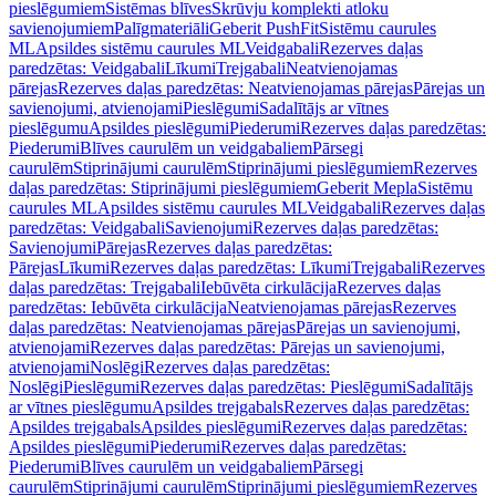
pieslēgumiem
Sistēmas blīves
Skrūvju komplekti atloku
savienojumiem
Palīgmateriāli
Geberit PushFit
Sistēmu caurules
ML
Apsildes sistēmu caurules ML
Veidgabali
Rezerves daļas
paredzētas: Veidgabali
Līkumi
Trejgabali
Neatvienojamas
pārejas
Rezerves daļas paredzētas: Neatvienojamas pārejas
Pārejas un
savienojumi, atvienojami
Pieslēgumi
Sadalītājs ar vītnes
pieslēgumu
Apsildes pieslēgumi
Piederumi
Rezerves daļas paredzētas:
Piederumi
Blīves caurulēm un veidgabaliem
Pārsegi
caurulēm
Stiprinājumi caurulēm
Stiprinājumi pieslēgumiem
Rezerves
daļas paredzētas: Stiprinājumi pieslēgumiem
Geberit Mepla
Sistēmu
caurules ML
Apsildes sistēmu caurules ML
Veidgabali
Rezerves daļas
paredzētas: Veidgabali
Savienojumi
Rezerves daļas paredzētas:
Savienojumi
Pārejas
Rezerves daļas paredzētas:
Pārejas
Līkumi
Rezerves daļas paredzētas: Līkumi
Trejgabali
Rezerves
daļas paredzētas: Trejgabali
Iebūvēta cirkulācija
Rezerves daļas
paredzētas: Iebūvēta cirkulācija
Neatvienojamas pārejas
Rezerves
daļas paredzētas: Neatvienojamas pārejas
Pārejas un savienojumi,
atvienojami
Rezerves daļas paredzētas: Pārejas un savienojumi,
atvienojami
Noslēgi
Rezerves daļas paredzētas:
Noslēgi
Pieslēgumi
Rezerves daļas paredzētas: Pieslēgumi
Sadalītājs
ar vītnes pieslēgumu
Apsildes trejgabals
Rezerves daļas paredzētas:
Apsildes trejgabals
Apsildes pieslēgumi
Rezerves daļas paredzētas:
Apsildes pieslēgumi
Piederumi
Rezerves daļas paredzētas:
Piederumi
Blīves caurulēm un veidgabaliem
Pārsegi
caurulēm
Stiprinājumi caurulēm
Stiprinājumi pieslēgumiem
Rezerves