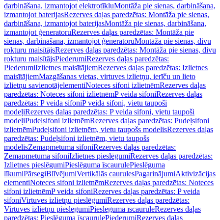
darbināšana, izmantojot elektrotīklu
Montāža pie sienas, darbināšana,
izmantojot baterijas
Rezerves daļas paredzētas: Montāža pie sienas,
darbināšana, izmantojot baterijas
Montāža pie sienas, darbināšana,
izmantojot ģeneratoru
Rezerves daļas paredzētas: Montāža pie
sienas, darbināšana, izmantojot ģeneratoru
Montāža pie sienas, divu
rokturu maisītājs
Rezerves daļas paredzētas: Montāža pie sienas, divu
rokturu maisītājs
Piederumi
Rezerves daļas paredzētas:
Piederumi
Izlietnes maisītājiem
Rezerves daļas paredzētas: Izlietnes
maisītājiem
Mazgāšanas vietas, virtuves izlietņu, ierīču un lieto
izlietņu savienotājelementi
Noteces sifoni izlietnēm
Rezerves daļas
paredzētas: Noteces sifoni izlietnēm
P veida sifoni
Rezerves daļas
paredzētas: P veida sifoni
P veida sifoni, vietu taupoši
modeļi
Rezerves daļas paredzētas: P veida sifoni, vietu taupoši
modeļi
Pudeļsifoni izlietnēm
Rezerves daļas paredzētas: Pudeļsifoni
izlietnēm
Pudeļsifoni izlietnēm, vietu taupošs modelis
Rezerves daļas
paredzētas: Pudeļsifoni izlietnēm, vietu taupošs
modelis
Zemapmetuma sifoni
Rezerves daļas paredzētas:
Zemapmetuma sifoni
Izlietnes pieslēgumi
Rezerves daļas paredzētas:
Izlietnes pieslēgumi
Pieslēguma īscaurule
Pieslēguma
līkumi
Pārsegi
Blīvējumi
Vertikālās caurules
Pagarinājumi
Aktivizācijas
elementi
Noteces sifoni izlietnēm
Rezerves daļas paredzētas: Noteces
sifoni izlietnēm
P veida sifoni
Rezerves daļas paredzētas: P veida
sifoni
Virtuves izlietņu pieslēgumi
Rezerves daļas paredzētas:
Virtuves izlietņu pieslēgumi
Pieslēguma īscaurule
Rezerves daļas
paredzētas: Pieslēguma īscaurule
Piederumi
Rezerves daļas