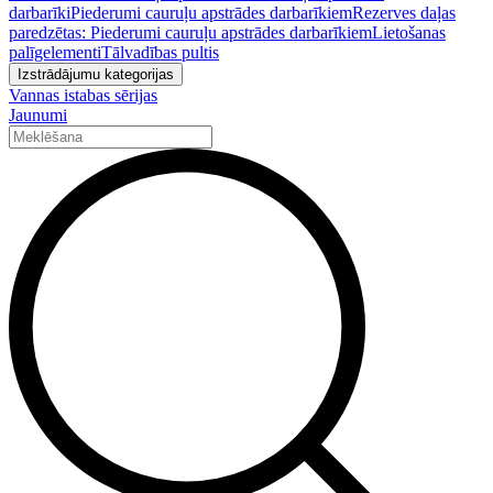
darbarīki
Piederumi cauruļu apstrādes darbarīkiem
Rezerves daļas
paredzētas: Piederumi cauruļu apstrādes darbarīkiem
Lietošanas
palīgelementi
Tālvadības pultis
Izstrādājumu kategorijas
Vannas istabas sērijas
Jaunumi