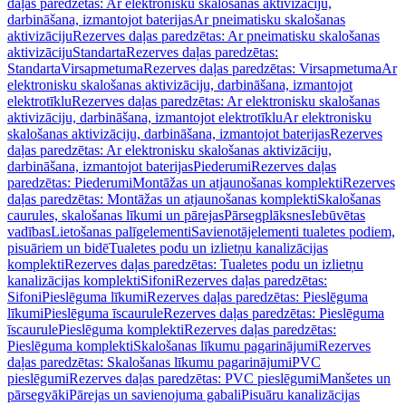
daļas paredzētas: Ar elektronisku skalošanas aktivizāciju,
darbināšana, izmantojot baterijas
Ar pneimatisku skalošanas
aktivizāciju
Rezerves daļas paredzētas: Ar pneimatisku skalošanas
aktivizāciju
Standarta
Rezerves daļas paredzētas:
Standarta
Virsapmetuma
Rezerves daļas paredzētas: Virsapmetuma
Ar
elektronisku skalošanas aktivizāciju, darbināšana, izmantojot
elektrotīklu
Rezerves daļas paredzētas: Ar elektronisku skalošanas
aktivizāciju, darbināšana, izmantojot elektrotīklu
Ar elektronisku
skalošanas aktivizāciju, darbināšana, izmantojot baterijas
Rezerves
daļas paredzētas: Ar elektronisku skalošanas aktivizāciju,
darbināšana, izmantojot baterijas
Piederumi
Rezerves daļas
paredzētas: Piederumi
Montāžas un atjaunošanas komplekti
Rezerves
daļas paredzētas: Montāžas un atjaunošanas komplekti
Skalošanas
caurules, skalošanas līkumi un pārejas
Pārsegplāksnes
Iebūvētas
vadības
Lietošanas palīgelementi
Savienotājelementi tualetes podiem,
pisuāriem un bidē
Tualetes podu un izlietņu kanalizācijas
komplekti
Rezerves daļas paredzētas: Tualetes podu un izlietņu
kanalizācijas komplekti
Sifoni
Rezerves daļas paredzētas:
Sifoni
Pieslēguma līkumi
Rezerves daļas paredzētas: Pieslēguma
līkumi
Pieslēguma īscaurule
Rezerves daļas paredzētas: Pieslēguma
īscaurule
Pieslēguma komplekti
Rezerves daļas paredzētas:
Pieslēguma komplekti
Skalošanas līkumu pagarinājumi
Rezerves
daļas paredzētas: Skalošanas līkumu pagarinājumi
PVC
pieslēgumi
Rezerves daļas paredzētas: PVC pieslēgumi
Manšetes un
pārsegvāki
Pārejas un savienojuma gabali
Pisuāru kanalizācijas