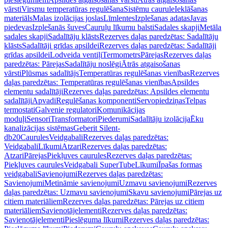
vārsti
Virsmu temperatūras regulēšana
Sistēmu caurule
Ieklāšanas
materiāls
Malas izolācijas joslas
Līmlentes
Izplešanas adatas
Javas
piedevas
Izplešanās šuves
Cauruļu līkumu balsti
Sadales skapji
Metāla
sadales skapji
Sadalītāju klāsts
Rezerves daļas paredzētas: Sadalītāju
klāsts
Sadalītāji grīdas apsildei
Rezerves daļas paredzētas: Sadalītāji
grīdas apsildei
Lodveida ventiļi
Termometrs
Pārejas
Rezerves daļas
paredzētas: Pārejas
Sadalītāju noslēgi
Ātrās atgaisošanas
vārsti
Plūsmas sadalītājs
Temperatūras regulēšanas vienības
Rezerves
daļas paredzētas: Temperatūras regulēšanas vienības
Apsildes
elementu sadalītāji
Rezerves daļas paredzētas: Apsildes elementu
sadalītāji
Apvadi
Regulēšanas komponenti
Servopiedziņas
Telpas
termostati
Galvenie regulatori
Komunikācijas
moduļi
Sensori
Transformatori
Piederumi
Sadalītāju izolācija
Ēku
kanalizācijas sistēmas
Geberit Silent-
db20
Caurules
Veidgabali
Rezerves daļas paredzētas:
Veidgabali
Līkumi
Atzari
Rezerves daļas paredzētas:
Atzari
Pārejas
Piekļuves caurules
Rezerves daļas paredzētas:
Piekļuves caurules
Veidgabali SuperTube
Līkumi
Īpašas formas
veidgabali
Savienojumi
Rezerves daļas paredzētas:
Savienojumi
Metināmie savienojumi
Uzmavu savienojumi
Rezerves
daļas paredzētas: Uzmavu savienojumi
Skavu savienojumi
Pārejas uz
citiem materiāliem
Rezerves daļas paredzētas: Pārejas uz citiem
materiāliem
Savienotājelementi
Rezerves daļas paredzētas:
Savienotājelementi
Pieslēguma līkumi
Rezerves daļas paredzētas: