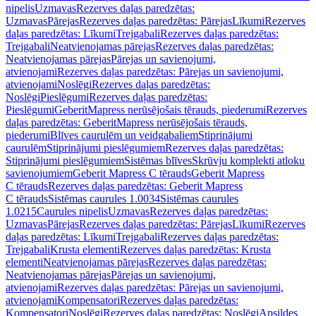
nipelis
Uzmavas
Rezerves daļas paredzētas:
Uzmavas
Pārejas
Rezerves daļas paredzētas: Pārejas
Līkumi
Rezerves
daļas paredzētas: Līkumi
Trejgabali
Rezerves daļas paredzētas:
Trejgabali
Neatvienojamas pārejas
Rezerves daļas paredzētas:
Neatvienojamas pārejas
Pārejas un savienojumi,
atvienojami
Rezerves daļas paredzētas: Pārejas un savienojumi,
atvienojami
Noslēgi
Rezerves daļas paredzētas:
Noslēgi
Pieslēgumi
Rezerves daļas paredzētas:
Pieslēgumi
GeberitMapress nerūsējošais tērauds, piederumi
Rezerves
daļas paredzētas: GeberitMapress nerūsējošais tērauds,
piederumi
Blīves caurulēm un veidgabaliem
Stiprinājumi
caurulēm
Stiprinājumi pieslēgumiem
Rezerves daļas paredzētas:
Stiprinājumi pieslēgumiem
Sistēmas blīves
Skrūvju komplekti atloku
savienojumiem
Geberit Mapress C tērauds
Geberit Mapress
C tērauds
Rezerves daļas paredzētas: Geberit Mapress
C tērauds
Sistēmas caurules 1.0034
Sistēmas caurules
1.0215
Caurules nipelis
Uzmavas
Rezerves daļas paredzētas:
Uzmavas
Pārejas
Rezerves daļas paredzētas: Pārejas
Līkumi
Rezerves
daļas paredzētas: Līkumi
Trejgabali
Rezerves daļas paredzētas:
Trejgabali
Krusta elementi
Rezerves daļas paredzētas: Krusta
elementi
Neatvienojamas pārejas
Rezerves daļas paredzētas:
Neatvienojamas pārejas
Pārejas un savienojumi,
atvienojami
Rezerves daļas paredzētas: Pārejas un savienojumi,
atvienojami
Kompensatori
Rezerves daļas paredzētas:
Kompensatori
Noslēgi
Rezerves daļas paredzētas: Noslēgi
Apsildes