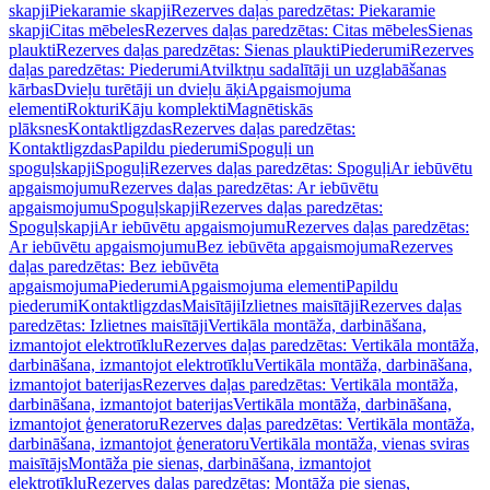
skapji
Piekaramie skapji
Rezerves daļas paredzētas: Piekaramie
skapji
Citas mēbeles
Rezerves daļas paredzētas: Citas mēbeles
Sienas
plaukti
Rezerves daļas paredzētas: Sienas plaukti
Piederumi
Rezerves
daļas paredzētas: Piederumi
Atvilktņu sadalītāji un uzglabāšanas
kārbas
Dvieļu turētāji un dvieļu āķi
Apgaismojuma
elementi
Rokturi
Kāju komplekti
Magnētiskās
plāksnes
Kontaktligzdas
Rezerves daļas paredzētas:
Kontaktligzdas
Papildu piederumi
Spoguļi un
spoguļskapji
Spoguļi
Rezerves daļas paredzētas: Spoguļi
Ar iebūvētu
apgaismojumu
Rezerves daļas paredzētas: Ar iebūvētu
apgaismojumu
Spoguļskapji
Rezerves daļas paredzētas:
Spoguļskapji
Ar iebūvētu apgaismojumu
Rezerves daļas paredzētas:
Ar iebūvētu apgaismojumu
Bez iebūvēta apgaismojuma
Rezerves
daļas paredzētas: Bez iebūvēta
apgaismojuma
Piederumi
Apgaismojuma elementi
Papildu
piederumi
Kontaktligzdas
Maisītāji
Izlietnes maisītāji
Rezerves daļas
paredzētas: Izlietnes maisītāji
Vertikāla montāža, darbināšana,
izmantojot elektrotīklu
Rezerves daļas paredzētas: Vertikāla montāža,
darbināšana, izmantojot elektrotīklu
Vertikāla montāža, darbināšana,
izmantojot baterijas
Rezerves daļas paredzētas: Vertikāla montāža,
darbināšana, izmantojot baterijas
Vertikāla montāža, darbināšana,
izmantojot ģeneratoru
Rezerves daļas paredzētas: Vertikāla montāža,
darbināšana, izmantojot ģeneratoru
Vertikāla montāža, vienas sviras
maisītājs
Montāža pie sienas, darbināšana, izmantojot
elektrotīklu
Rezerves daļas paredzētas: Montāža pie sienas,