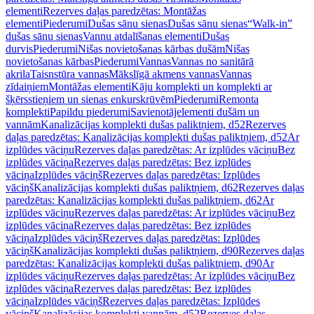
elementi
Rezerves daļas paredzētas: Montāžas
elementi
Piederumi
Dušas sānu sienas
Dušas sānu sienas
“Walk-in”
dušas sānu sienas
Vannu atdalīšanas elementi
Dušas
durvis
Piederumi
Nišas novietošanas kārbas dušām
Nišas
novietošanas kārbas
Piederumi
Vannas
Vannas no sanitārā
akrila
Taisnstūra vannas
Mākslīgā akmens vannas
Vannas
zīdaiņiem
Montāžas elementi
Kāju komplekti un komplekti ar
šķērsstieņiem un sienas enkurskrūvēm
Piederumi
Remonta
komplekti
Papildu piederumi
Savienotājelementi dušām un
vannām
Kanalizācijas komplekti dušas paliktņiem, d52
Rezerves
daļas paredzētas: Kanalizācijas komplekti dušas paliktņiem, d52
Ar
izplūdes vāciņu
Rezerves daļas paredzētas: Ar izplūdes vāciņu
Bez
izplūdes vāciņa
Rezerves daļas paredzētas: Bez izplūdes
vāciņa
Izplūdes vāciņš
Rezerves daļas paredzētas: Izplūdes
vāciņš
Kanalizācijas komplekti dušas paliktņiem, d62
Rezerves daļas
paredzētas: Kanalizācijas komplekti dušas paliktņiem, d62
Ar
izplūdes vāciņu
Rezerves daļas paredzētas: Ar izplūdes vāciņu
Bez
izplūdes vāciņa
Rezerves daļas paredzētas: Bez izplūdes
vāciņa
Izplūdes vāciņš
Rezerves daļas paredzētas: Izplūdes
vāciņš
Kanalizācijas komplekti dušas paliktņiem, d90
Rezerves daļas
paredzētas: Kanalizācijas komplekti dušas paliktņiem, d90
Ar
izplūdes vāciņu
Rezerves daļas paredzētas: Ar izplūdes vāciņu
Bez
izplūdes vāciņa
Rezerves daļas paredzētas: Bez izplūdes
vāciņa
Izplūdes vāciņš
Rezerves daļas paredzētas: Izplūdes
vāciņš
Kanalizācijas komplekti vannām, d52
Rezerves daļas