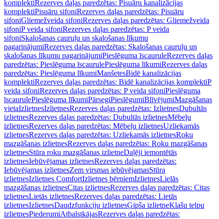
komplekti
Rezerves daļas paredzētas: Pisuāru kanalizācijas
komplekti
Pisuāru sifoni
Rezerves daļas paredzētas: Pisuāru
sifoni
Gliemežveida sifoni
Rezerves daļas paredzētas: Gliemežveida
sifoni
P veida sifoni
Rezerves daļas paredzētas: P veida
sifoni
Skalošanas cauruļu un skalošanas līkumu
pagarinājumi
Rezerves daļas paredzētas: Skalošanas cauruļu un
skalošanas līkumu pagarinājumi
Pieslēguma īscaurule
Rezerves daļas
paredzētas: Pieslēguma īscaurule
Pieslēguma līkumi
Rezerves daļas
paredzētas: Pieslēguma līkumi
Manšetes
Bidē kanalizācijas
komplekti
Rezerves daļas paredzētas: Bidē kanalizācijas komplekti
P
veida sifoni
Rezerves daļas paredzētas: P veida sifoni
Pieslēguma
īscaurule
Pieslēguma līkumi
Pārsegi
Pieslēgumi
Blīvējumi
Mazgāšanas
vieta
Izlietnes
Izlietnes
Rezerves daļas paredzētas: Izlietnes
Dubultās
izlietnes
Rezerves daļas paredzētas: Dubultās izlietnes
Mēbeļu
izlietnes
Rezerves daļas paredzētas: Mēbeļu izlietnes
Uzliekamās
izlietnes
Rezerves daļas paredzētas: Uzliekamās izlietnes
Roku
mazgāšanas izlietnes
Rezerves daļas paredzētas: Roku mazgāšanas
izlietnes
Stūra roku mazgāšanas izlietne
Daļēji iemontētās
izlietnes
Iebūvējamas izlietnes
Rezerves daļas paredzētas:
Iebūvējamas izlietnes
Zem virsmas iebūvējamas
Stūra
izlietnes
Izlietnes Comfort
Izlietnes bērniem
Izlietnes
Lielās
mazgāšanas izlietnes
Citas izlietnes
Rezerves daļas paredzētas: Citas
izlietnes
Lietās izlietnes
Rezerves daļas paredzētas: Lietās
izlietnes
Izlietnes
Daudzfunkciju izlietnes
Ģipša izlietne
Klašu telpu
izlietnes
Piederumi
Atbalstkājas
Rezerves daļas paredzētas: