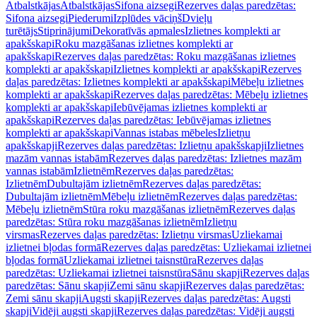
Atbalstkājas
Atbalstkājas
Sifona aizsegi
Rezerves daļas paredzētas:
Sifona aizsegi
Piederumi
Izplūdes vāciņš
Dvieļu
turētājs
Stiprinājumi
Dekoratīvās apmales
Izlietnes komplekti ar
apakšskapi
Roku mazgāšanas izlietnes komplekti ar
apakšskapi
Rezerves daļas paredzētas: Roku mazgāšanas izlietnes
komplekti ar apakšskapi
Izlietnes komplekti ar apakšskapi
Rezerves
daļas paredzētas: Izlietnes komplekti ar apakšskapi
Mēbeļu izlietnes
komplekti ar apakšskapi
Rezerves daļas paredzētas: Mēbeļu izlietnes
komplekti ar apakšskapi
Iebūvējamas izlietnes komplekti ar
apakšskapi
Rezerves daļas paredzētas: Iebūvējamas izlietnes
komplekti ar apakšskapi
Vannas istabas mēbeles
Izlietņu
apakšskapji
Rezerves daļas paredzētas: Izlietņu apakšskapji
Izlietnes
mazām vannas istabām
Rezerves daļas paredzētas: Izlietnes mazām
vannas istabām
Izlietnēm
Rezerves daļas paredzētas:
Izlietnēm
Dubultajām izlietnēm
Rezerves daļas paredzētas:
Dubultajām izlietnēm
Mēbeļu izlietnēm
Rezerves daļas paredzētas:
Mēbeļu izlietnēm
Stūra roku mazgāšanas izlietnēm
Rezerves daļas
paredzētas: Stūra roku mazgāšanas izlietnēm
Izlietņu
virsmas
Rezerves daļas paredzētas: Izlietņu virsmas
Uzliekamai
izlietnei bļodas formā
Rezerves daļas paredzētas: Uzliekamai izlietnei
bļodas formā
Uzliekamai izlietnei taisnstūra
Rezerves daļas
paredzētas: Uzliekamai izlietnei taisnstūra
Sānu skapji
Rezerves daļas
paredzētas: Sānu skapji
Zemi sānu skapji
Rezerves daļas paredzētas:
Zemi sānu skapji
Augsti skapji
Rezerves daļas paredzētas: Augsti
skapji
Vidēji augsti skapji
Rezerves daļas paredzētas: Vidēji augsti