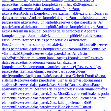
paredzētas: Kanalizācijas komplekti vannām, d52
Pagriežams
aktivizators
Rezerves daļas paredzētas: Pagriežams
aktivizators
Apdares komplekti pagriežamam aktivizatoram
Rezerves
daļas paredzētas: Apdares komplekti pagriežamam aktivizatoram
Ar
pagriežamu aktivizatoru un ieplūdi
Rezerves daļas paredzētas: Ar
pagriežamu aktivizatoru un ieplūdi
Apdares komplekti pagriežamam
aktivizatoram un ieplūdei
Rezerves daļas paredzētas: Apdares
komplekti pagriežamam aktivizatoram un ieplūdei
Ar aktivizatoru
PushControl
Rezerves daļas paredzētas: Ar aktivizatoru
PushControl
Apdares komplekti aktivizatoram PushControl
Rezerves
daļas paredzētas: Apdares komplekti aktivizatoram PushControl
Ar
vārstu aizbāžņiem
Rezerves daļas paredzētas: Ar vārstu
aizbāžņiem
Piederumi vannu kanalizācijas komplektiem
Rezerves
daļas paredzētas: Piederumi vannu kanalizācijas
komplektiem
Zemapmetuma caurules pārtraucējs
Rezerves daļas
paredzētas: Zemapmetuma caurules pārtraucējs
Ūdens
pieslēgumi
Instalācijas un skalošanas sistēmas
Geberit Duofix
Sienas
sistēmas
Rezerves daļas paredzētas: Sienas sistēmas
Stiprināšanas
sistēmas
Rezerves daļas paredzētas: Stiprināšanas sistēmas
Paneļu
apšuvums
Piederumi
Rezerves daļas paredzētas: Piederumi
Montāžas
elementi
Rezerves daļas paredzētas: Montāžas elementi
Tualetes podu
elementi
Rezerves daļas paredzētas: Tualetes podu elementi
Izlietņu
elementi
Rezerves daļas paredzētas: Izlietņu elementi
Bidē
elementi
Rezerves daļas paredzētas: Bidē elementi
Pisuāru