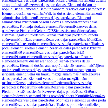
elementi
Rezerves daļas paredzētas: Pisuāru elementi
Elementi dušām
ar noplūdi sienā
Rezerves daļas paredzētas: Elementi dušām ar
noplūdi sienā
Elementi dušām un vannām
Rezerves daļas paredzētas:
Elementi dušām un vannām
Walk-in dušas sienu elementi
Elementi
saimniecības izlietnēm
Rezerves daļas paredzētas: Elementi
saimniecības izlietnēm
Konsoļu slodzes elementi
Rezerves daļas
paredzētas: Konsoļu slodzes elementi
Piederumi
Rezerves daļas
paredzētas: Piederumi
Geberit GIS
Sienas sistēmas
Stiprināšanas
sistēmas
Sagatavju piederumi
Skaņas izolācijas piederumi
Paneļu
apšuvums
Montāžas elementi
Rezerves daļas paredzētas: Montāžas
elementi
Tualetes podu elementi
Rezerves daļas paredzētas: Tualetes
podu elementi
Izlietņu elementi
Rezerves daļas paredzētas: Izlietņu
elementi
Bidē elementi
Rezerves daļas paredzētas: Bidē
elementi
Pisuāru elementi
Rezerves daļas paredzētas: Pisuāru
elementi
Elementi dušām arar noplūdi sienā
Rezerves daļas
paredzētas: Elementi dušām arar noplūdi sienā
Elementi maisītājiem
un ierīcēm
Rezerves daļas paredzētas: Elementi maisītājiem un
ierīcēm
Elementi veļas un trauku mazgājamām mašīnām
Rezerves
daļas paredzētas: Elementi veļas un trauku mazgājamām
mašīnām
Konsoļu slodzes elementi
Piederumi
Rezerves daļas
paredzētas: Piederumi
Piederumi
Rezerves daļas paredzētas:
Piederumi
Sistēmas sienām
Rezerves daļas paredzētas: Sistēmas
sienām
Padeves sistēmām
Ūdens novadei
Geberit Kombifix
Montāžas
elementi
Rezerves daļas paredzētas: Montāžas elementi
Tualetes podu
elementi
Rezerves daļas paredzētas: Tualetes podu elementi
Izlietņu