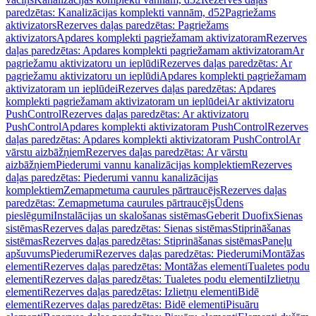
paredzētas: Kanalizācijas komplekti vannām, d52
Pagriežams
aktivizators
Rezerves daļas paredzētas: Pagriežams
aktivizators
Apdares komplekti pagriežamam aktivizatoram
Rezerves
daļas paredzētas: Apdares komplekti pagriežamam aktivizatoram
Ar
pagriežamu aktivizatoru un ieplūdi
Rezerves daļas paredzētas: Ar
pagriežamu aktivizatoru un ieplūdi
Apdares komplekti pagriežamam
aktivizatoram un ieplūdei
Rezerves daļas paredzētas: Apdares
komplekti pagriežamam aktivizatoram un ieplūdei
Ar aktivizatoru
PushControl
Rezerves daļas paredzētas: Ar aktivizatoru
PushControl
Apdares komplekti aktivizatoram PushControl
Rezerves
daļas paredzētas: Apdares komplekti aktivizatoram PushControl
Ar
vārstu aizbāžņiem
Rezerves daļas paredzētas: Ar vārstu
aizbāžņiem
Piederumi vannu kanalizācijas komplektiem
Rezerves
daļas paredzētas: Piederumi vannu kanalizācijas
komplektiem
Zemapmetuma caurules pārtraucējs
Rezerves daļas
paredzētas: Zemapmetuma caurules pārtraucējs
Ūdens
pieslēgumi
Instalācijas un skalošanas sistēmas
Geberit Duofix
Sienas
sistēmas
Rezerves daļas paredzētas: Sienas sistēmas
Stiprināšanas
sistēmas
Rezerves daļas paredzētas: Stiprināšanas sistēmas
Paneļu
apšuvums
Piederumi
Rezerves daļas paredzētas: Piederumi
Montāžas
elementi
Rezerves daļas paredzētas: Montāžas elementi
Tualetes podu
elementi
Rezerves daļas paredzētas: Tualetes podu elementi
Izlietņu
elementi
Rezerves daļas paredzētas: Izlietņu elementi
Bidē
elementi
Rezerves daļas paredzētas: Bidē elementi
Pisuāru