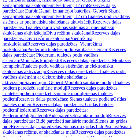
zemapmetuma skalojamām tvertnēm, 12 cm
Rezerves daļas
paredzētas: Darbināšanai, izmantojot baterijas, Geberit Sigma
zemapmetuma skalojamām tvertnēm, 12 cm
Tualetes podu vadības
sistēmas ar pneimatisku skalošanas aktivizāciju
Rezerves daļas
paredzētas: Tualetes podu vadības sistēmas ar pneimatisku
skalošanas aktivizāciju
Divu režīmu skalošanai
Rezerves daļas
paredzētas: Divu režīmu skalošanai
Vienrežīma
noskalošanai
Rezerves daļas paredzētas: Vienrežīma
noskalošanai
Piederumi tualetes podu vadības sistēmām
Rezerves
daļas paredzētas: Piederumi tualetes podu vadības
sistēmām
Montāžas komplekti
Rezerves daļas paredzētas: Montāžas
komplekti
Tualetes podu vadības sistēmām ar elektronisku
skalošanas aktivizāciju
Rezerves daļas paredzētas: Tualetes podu
vadības sistēmām ar elektronisku skalošanas
aktivizāciju
Savienojumi
Geberit Monolith sanitārie moduļi
Tualetes
podiem paredzēti sanitārie moduļi
Rezerves daļas paredzētas:
Tualetes podiem paredzēti sanitārie moduļi
Sienas tualetes
podiem
Rezerves daļas paredzētas: Sienas tualetes podiem
Grīdas
tualetes podiem
Rezerves daļas paredzētas: Grīdas tualetes
podiem
Piederumi
Rezerves daļas paredzētas:
Piederumi
Palīgmateriāli
Bidē paredzēti sanitārie moduļi
Rezerves
daļas paredzētas: Bidē paredzēti sanitārie moduļi
Sienas un grīdas
bidē
Rezerves daļas paredzētas: Sienas un grīdas bidē
Pisuārs
Pisuāri,
skalošanas režīms, ar skalošanas malu
Rezerves daļas paredzētas: