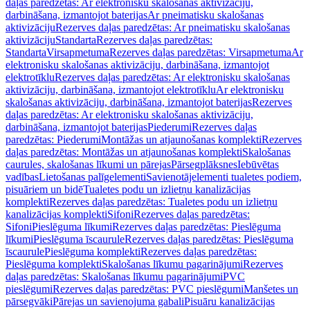
daļas paredzētas: Ar elektronisku skalošanas aktivizāciju,
darbināšana, izmantojot baterijas
Ar pneimatisku skalošanas
aktivizāciju
Rezerves daļas paredzētas: Ar pneimatisku skalošanas
aktivizāciju
Standarta
Rezerves daļas paredzētas:
Standarta
Virsapmetuma
Rezerves daļas paredzētas: Virsapmetuma
Ar
elektronisku skalošanas aktivizāciju, darbināšana, izmantojot
elektrotīklu
Rezerves daļas paredzētas: Ar elektronisku skalošanas
aktivizāciju, darbināšana, izmantojot elektrotīklu
Ar elektronisku
skalošanas aktivizāciju, darbināšana, izmantojot baterijas
Rezerves
daļas paredzētas: Ar elektronisku skalošanas aktivizāciju,
darbināšana, izmantojot baterijas
Piederumi
Rezerves daļas
paredzētas: Piederumi
Montāžas un atjaunošanas komplekti
Rezerves
daļas paredzētas: Montāžas un atjaunošanas komplekti
Skalošanas
caurules, skalošanas līkumi un pārejas
Pārsegplāksnes
Iebūvētas
vadības
Lietošanas palīgelementi
Savienotājelementi tualetes podiem,
pisuāriem un bidē
Tualetes podu un izlietņu kanalizācijas
komplekti
Rezerves daļas paredzētas: Tualetes podu un izlietņu
kanalizācijas komplekti
Sifoni
Rezerves daļas paredzētas:
Sifoni
Pieslēguma līkumi
Rezerves daļas paredzētas: Pieslēguma
līkumi
Pieslēguma īscaurule
Rezerves daļas paredzētas: Pieslēguma
īscaurule
Pieslēguma komplekti
Rezerves daļas paredzētas:
Pieslēguma komplekti
Skalošanas līkumu pagarinājumi
Rezerves
daļas paredzētas: Skalošanas līkumu pagarinājumi
PVC
pieslēgumi
Rezerves daļas paredzētas: PVC pieslēgumi
Manšetes un
pārsegvāki
Pārejas un savienojuma gabali
Pisuāru kanalizācijas