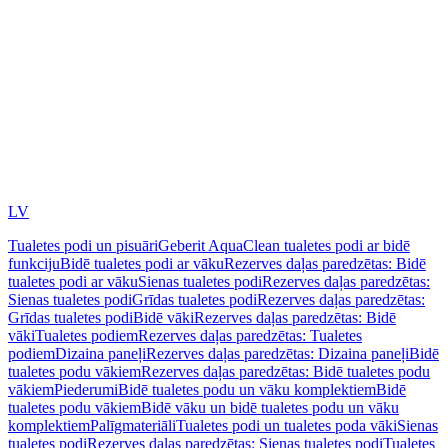
LV
Tualetes podi un pisuāri
Geberit AquaClean tualetes podi ar bidē
funkciju
Bidē tualetes podi ar vāku
Rezerves daļas paredzētas: Bidē
tualetes podi ar vāku
Sienas tualetes podi
Rezerves daļas paredzētas:
Sienas tualetes podi
Grīdas tualetes podi
Rezerves daļas paredzētas:
Grīdas tualetes podi
Bidē vāki
Rezerves daļas paredzētas: Bidē
vāki
Tualetes podiem
Rezerves daļas paredzētas: Tualetes
podiem
Dizaina paneļi
Rezerves daļas paredzētas: Dizaina paneļi
Bidē
tualetes podu vākiem
Rezerves daļas paredzētas: Bidē tualetes podu
vākiem
Piederumi
Bidē tualetes podu un vāku komplektiem
Bidē
tualetes podu vākiem
Bidē vāku un bidē tualetes podu un vāku
komplektiem
Palīgmateriāli
Tualetes podi un tualetes poda vāki
Sienas
tualetes podi
Rezerves daļas paredzētas: Sienas tualetes podi
Tualetes