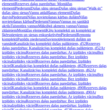
elementi
Rezerves daļas paredzētas: Montāžas
elementi
Piederumi
Dušas sānu sienas
Dušas sānu sienas
“Walk-in”
dušas sānu sienas
Vannu atdalīšanas elementi
Dušas
durvis
Piederumi
Nišas novietošanas kārbas dušām
Nišas
novietošanas kārbas
Piederumi
Vannas
Vannas no sanitārā
akrila
Taisnstūra vannas
Mākslīgā akmens vannas
Vannas
zīdaiņiem
Montāžas elementi
Kāju komplekti un komplekti ar
šķērsstieņiem un sienas enkurskrūvēm
Piederumi
Remonta
komplekti
Papildu piederumi
Savienotājelementi dušām un
vannām
Kanalizācijas komplekti dušas paliktņiem, d52
Rezerves
daļas paredzētas: Kanalizācijas komplekti dušas paliktņiem, d52
Ar
izplūdes vāciņu
Rezerves daļas paredzētas: Ar izplūdes vāciņu
Bez
izplūdes vāciņa
Rezerves daļas paredzētas: Bez izplūdes
vāciņa
Izplūdes vāciņš
Rezerves daļas paredzētas: Izplūdes
vāciņš
Kanalizācijas komplekti dušas paliktņiem, d62
Rezerves daļas
paredzētas: Kanalizācijas komplekti dušas paliktņiem, d62
Ar
izplūdes vāciņu
Rezerves daļas paredzētas: Ar izplūdes vāciņu
Bez
izplūdes vāciņa
Rezerves daļas paredzētas: Bez izplūdes
vāciņa
Izplūdes vāciņš
Rezerves daļas paredzētas: Izplūdes
vāciņš
Kanalizācijas komplekti dušas paliktņiem, d90
Rezerves daļas
paredzētas: Kanalizācijas komplekti dušas paliktņiem, d90
Ar
izplūdes vāciņu
Rezerves daļas paredzētas: Ar izplūdes vāciņu
Bez
izplūdes vāciņa
Rezerves daļas paredzētas: Bez izplūdes
vāciņa
Izplūdes vāciņš
Rezerves daļas paredzētas: Izplūdes
vāciņš
Kanalizācijas komplekti vannām, d52
Rezerves daļas