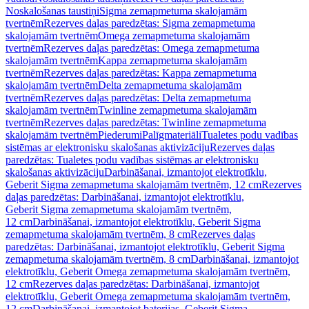
Noskalošanas taustiņi
Sigma zemapmetuma skalojamām
tvertnēm
Rezerves daļas paredzētas: Sigma zemapmetuma
skalojamām tvertnēm
Omega zemapmetuma skalojamām
tvertnēm
Rezerves daļas paredzētas: Omega zemapmetuma
skalojamām tvertnēm
Kappa zemapmetuma skalojamām
tvertnēm
Rezerves daļas paredzētas: Kappa zemapmetuma
skalojamām tvertnēm
Delta zemapmetuma skalojamām
tvertnēm
Rezerves daļas paredzētas: Delta zemapmetuma
skalojamām tvertnēm
Twinline zemapmetuma skalojamām
tvertnēm
Rezerves daļas paredzētas: Twinline zemapmetuma
skalojamām tvertnēm
Piederumi
Palīgmateriāli
Tualetes podu vadības
sistēmas ar elektronisku skalošanas aktivizāciju
Rezerves daļas
paredzētas: Tualetes podu vadības sistēmas ar elektronisku
skalošanas aktivizāciju
Darbināšanai, izmantojot elektrotīklu,
Geberit Sigma zemapmetuma skalojamām tvertnēm, 12 cm
Rezerves
daļas paredzētas: Darbināšanai, izmantojot elektrotīklu,
Geberit Sigma zemapmetuma skalojamām tvertnēm,
12 cm
Darbināšanai, izmantojot elektrotīklu, Geberit Sigma
zemapmetuma skalojamām tvertnēm, 8 cm
Rezerves daļas
paredzētas: Darbināšanai, izmantojot elektrotīklu, Geberit Sigma
zemapmetuma skalojamām tvertnēm, 8 cm
Darbināšanai, izmantojot
elektrotīklu, Geberit Omega zemapmetuma skalojamām tvertnēm,
12 cm
Rezerves daļas paredzētas: Darbināšanai, izmantojot
elektrotīklu, Geberit Omega zemapmetuma skalojamām tvertnēm,
12 cm
Darbināšanai, izmantojot baterijas, Geberit Sigma