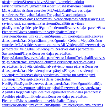
pieslēgumiem
Sistēmas blīves
Skrūvju komplekti atloku
savienojumiem
Palīgmateriāli
Geberit PushFit
Sistēmu caurules
ML
Apsildes sistēmu caurules ML
Veidgabali
Rezerves daļas
paredzētas: Veidgabali
Līkumi
Trejgabali
Neatvienojamas
pārejas
Rezerves daļas paredzētas: Neatvienojamas pārejas
Pārejas un
savienojumi, atvienojami
Pieslēgumi
Sadalītājs ar vītnes
pieslēgumu
Apsildes pieslēgumi
Piederumi
Rezerves daļas paredzētas:
Piederumi
Blīves caurulēm un veidgabaliem
Pārsegi
caurulēm
Stiprinājumi caurulēm
Stiprinājumi pieslēgumiem
Rezerves
daļas paredzētas: Stiprinājumi pieslēgumiem
Geberit Mepla
Sistēmu
caurules ML
Apsildes sistēmu caurules ML
Veidgabali
Rezerves daļas
paredzētas: Veidgabali
Savienojumi
Rezerves daļas paredzētas:
Savienojumi
Pārejas
Rezerves daļas paredzētas:
Pārejas
Līkumi
Rezerves daļas paredzētas: Līkumi
Trejgabali
Rezerves
daļas paredzētas: Trejgabali
Iebūvēta cirkulācija
Rezerves daļas
paredzētas: Iebūvēta cirkulācija
Neatvienojamas pārejas
Rezerves
daļas paredzētas: Neatvienojamas pārejas
Pārejas un savienojumi,
atvienojami
Rezerves daļas paredzētas: Pārejas un savienojumi,
atvienojami
Noslēgi
Rezerves daļas paredzētas:
Noslēgi
Pieslēgumi
Rezerves daļas paredzētas: Pieslēgumi
Sadalītājs
ar vītnes pieslēgumu
Apsildes trejgabals
Rezerves daļas paredzētas:
Apsildes trejgabals
Apsildes pieslēgumi
Rezerves daļas paredzētas:
Apsildes pieslēgumi
Piederumi
Rezerves daļas paredzētas:
Piederumi
Blīves caurulēm un veidgabaliem
Pārsegi
caurulēm
Stiprinājumi caurulēm
Stiprinājumi pieslēgumiem
Rezerves