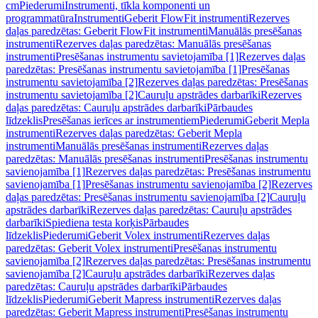
cm
Piederumi
Instrumenti, tīkla komponenti un
programmatūra
Instrumenti
Geberit FlowFit instrumenti
Rezerves
daļas paredzētas: Geberit FlowFit instrumenti
Manuālās presēšanas
instrumenti
Rezerves daļas paredzētas: Manuālās presēšanas
instrumenti
Presēšanas instrumentu savietojamība [1]
Rezerves daļas
paredzētas: Presēšanas instrumentu savietojamība [1]
Presēšanas
instrumentu savietojamība [2]
Rezerves daļas paredzētas: Presēšanas
instrumentu savietojamība [2]
Cauruļu apstrādes darbarīki
Rezerves
daļas paredzētas: Cauruļu apstrādes darbarīki
Pārbaudes
līdzeklis
Presēšanas ierīces ar instrumentiem
Piederumi
Geberit Mepla
instrumenti
Rezerves daļas paredzētas: Geberit Mepla
instrumenti
Manuālās presēšanas instrumenti
Rezerves daļas
paredzētas: Manuālās presēšanas instrumenti
Presēšanas instrumentu
savienojamība [1]
Rezerves daļas paredzētas: Presēšanas instrumentu
savienojamība [1]
Presēšanas instrumentu savienojamība [2]
Rezerves
daļas paredzētas: Presēšanas instrumentu savienojamība [2]
Cauruļu
apstrādes darbarīki
Rezerves daļas paredzētas: Cauruļu apstrādes
darbarīki
Spiediena testa korķis
Pārbaudes
līdzeklis
Piederumi
Geberit Volex instrumenti
Rezerves daļas
paredzētas: Geberit Volex instrumenti
Presēšanas instrumentu
savienojamība [2]
Rezerves daļas paredzētas: Presēšanas instrumentu
savienojamība [2]
Cauruļu apstrādes darbarīki
Rezerves daļas
paredzētas: Cauruļu apstrādes darbarīki
Pārbaudes
līdzeklis
Piederumi
Geberit Mapress instrumenti
Rezerves daļas
paredzētas: Geberit Mapress instrumenti
Presēšanas instrumentu