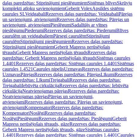
daļas paredzētas: Stiprinājumi pieslēgumiem
Sistēmas blīves
Skrūvju
komplekti atloku savienojumiem
Geberit Volex
Apsildes sistēmu
caurules SL
Veidgabali
Rezerves daļas paredzētas: Veidgabali
Pārejas
un savienojumi, atvienojami
Rezerves daļas paredzētas: Pārejas un
savienojumi, atvienojami
Pieslēgumi
Sadalītājs ar vītnes
pieslēgumu
Piederumi
Rezerves daļas paredzētas: Piederumi
Blīves
caurulēm un veidgabaliem
Pārsegi caurulēm
Stiprinājumi
caurulēm
Stiprinājumi pieslēgumiem
Rezerves daļas paredzētas:
Stiprinājumi pieslēgumiem
Geberit Mapress nerūsējošais
tērauds
Geberit Mapress nerūsējošais tērauds
Rezerves daļas
paredzētas: Geberit Mapress nerūsējošais tērauds
Sistēmas caurules
1.4401
Rezerves daļas paredzētas: Sistēmas caurules 1.4401
Sistēmas
caurules 1.4521
Caurules nipelis
Uzmavas
Rezerves daļas paredzētas:
Uzmavas
Pārejas
Rezerves daļas paredzētas: Pārejas
Līkumi
Rezerves
daļas paredzētas: Līkumi
Trejgabali
Rezerves daļas paredzētas:
Trejgabali
Iebūvēta cirkulācija
Rezerves daļas paredzētas: Iebūvēta
cirkulācija
Neatvienojamas pārejas
Rezerves daļas paredzētas:
Neatvienojamas pārejas
Pārejas un savienojumi,
atvienojami
Rezerves daļas paredzētas: Pārejas un savienojumi,
atvienojami
Kompensatori
Rezerves daļas paredzētas:
Kompensatori
Noslēgi
Rezerves daļas paredzētas:
Noslēgi
Pieslēgumi
Rezerves daļas paredzētas: Pieslēgumi
Geberit
Mapress nerūsējošais tērauds, gāze
Rezerves daļas paredzētas:
Geberit Mapress nerūsējošais tērauds, gāze
Sistēmas caurules
1.4401
Rezerves daļas paredzētas: Sistēmas caurules 1.4401
Caurules