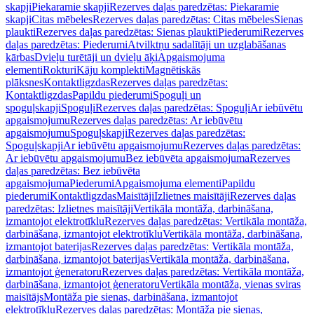
skapji
Piekaramie skapji
Rezerves daļas paredzētas: Piekaramie
skapji
Citas mēbeles
Rezerves daļas paredzētas: Citas mēbeles
Sienas
plaukti
Rezerves daļas paredzētas: Sienas plaukti
Piederumi
Rezerves
daļas paredzētas: Piederumi
Atvilktņu sadalītāji un uzglabāšanas
kārbas
Dvieļu turētāji un dvieļu āķi
Apgaismojuma
elementi
Rokturi
Kāju komplekti
Magnētiskās
plāksnes
Kontaktligzdas
Rezerves daļas paredzētas:
Kontaktligzdas
Papildu piederumi
Spoguļi un
spoguļskapji
Spoguļi
Rezerves daļas paredzētas: Spoguļi
Ar iebūvētu
apgaismojumu
Rezerves daļas paredzētas: Ar iebūvētu
apgaismojumu
Spoguļskapji
Rezerves daļas paredzētas:
Spoguļskapji
Ar iebūvētu apgaismojumu
Rezerves daļas paredzētas:
Ar iebūvētu apgaismojumu
Bez iebūvēta apgaismojuma
Rezerves
daļas paredzētas: Bez iebūvēta
apgaismojuma
Piederumi
Apgaismojuma elementi
Papildu
piederumi
Kontaktligzdas
Maisītāji
Izlietnes maisītāji
Rezerves daļas
paredzētas: Izlietnes maisītāji
Vertikāla montāža, darbināšana,
izmantojot elektrotīklu
Rezerves daļas paredzētas: Vertikāla montāža,
darbināšana, izmantojot elektrotīklu
Vertikāla montāža, darbināšana,
izmantojot baterijas
Rezerves daļas paredzētas: Vertikāla montāža,
darbināšana, izmantojot baterijas
Vertikāla montāža, darbināšana,
izmantojot ģeneratoru
Rezerves daļas paredzētas: Vertikāla montāža,
darbināšana, izmantojot ģeneratoru
Vertikāla montāža, vienas sviras
maisītājs
Montāža pie sienas, darbināšana, izmantojot
elektrotīklu
Rezerves daļas paredzētas: Montāža pie sienas,