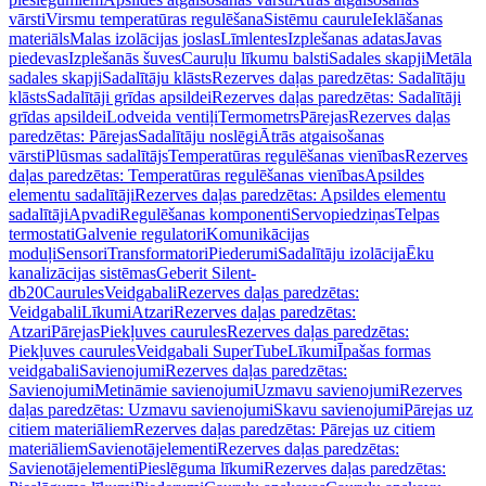
vārsti
Virsmu temperatūras regulēšana
Sistēmu caurule
Ieklāšanas
materiāls
Malas izolācijas joslas
Līmlentes
Izplešanas adatas
Javas
piedevas
Izplešanās šuves
Cauruļu līkumu balsti
Sadales skapji
Metāla
sadales skapji
Sadalītāju klāsts
Rezerves daļas paredzētas: Sadalītāju
klāsts
Sadalītāji grīdas apsildei
Rezerves daļas paredzētas: Sadalītāji
grīdas apsildei
Lodveida ventiļi
Termometrs
Pārejas
Rezerves daļas
paredzētas: Pārejas
Sadalītāju noslēgi
Ātrās atgaisošanas
vārsti
Plūsmas sadalītājs
Temperatūras regulēšanas vienības
Rezerves
daļas paredzētas: Temperatūras regulēšanas vienības
Apsildes
elementu sadalītāji
Rezerves daļas paredzētas: Apsildes elementu
sadalītāji
Apvadi
Regulēšanas komponenti
Servopiedziņas
Telpas
termostati
Galvenie regulatori
Komunikācijas
moduļi
Sensori
Transformatori
Piederumi
Sadalītāju izolācija
Ēku
kanalizācijas sistēmas
Geberit Silent-
db20
Caurules
Veidgabali
Rezerves daļas paredzētas:
Veidgabali
Līkumi
Atzari
Rezerves daļas paredzētas:
Atzari
Pārejas
Piekļuves caurules
Rezerves daļas paredzētas:
Piekļuves caurules
Veidgabali SuperTube
Līkumi
Īpašas formas
veidgabali
Savienojumi
Rezerves daļas paredzētas:
Savienojumi
Metināmie savienojumi
Uzmavu savienojumi
Rezerves
daļas paredzētas: Uzmavu savienojumi
Skavu savienojumi
Pārejas uz
citiem materiāliem
Rezerves daļas paredzētas: Pārejas uz citiem
materiāliem
Savienotājelementi
Rezerves daļas paredzētas:
Savienotājelementi
Pieslēguma līkumi
Rezerves daļas paredzētas: