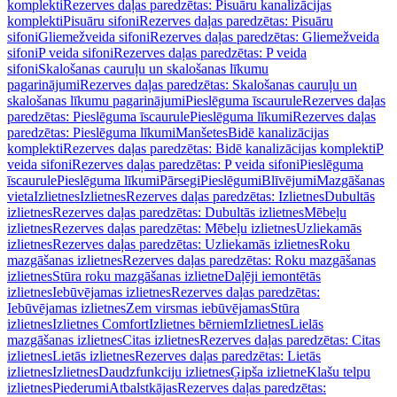
komplekti
Rezerves daļas paredzētas: Pisuāru kanalizācijas
komplekti
Pisuāru sifoni
Rezerves daļas paredzētas: Pisuāru
sifoni
Gliemežveida sifoni
Rezerves daļas paredzētas: Gliemežveida
sifoni
P veida sifoni
Rezerves daļas paredzētas: P veida
sifoni
Skalošanas cauruļu un skalošanas līkumu
pagarinājumi
Rezerves daļas paredzētas: Skalošanas cauruļu un
skalošanas līkumu pagarinājumi
Pieslēguma īscaurule
Rezerves daļas
paredzētas: Pieslēguma īscaurule
Pieslēguma līkumi
Rezerves daļas
paredzētas: Pieslēguma līkumi
Manšetes
Bidē kanalizācijas
komplekti
Rezerves daļas paredzētas: Bidē kanalizācijas komplekti
P
veida sifoni
Rezerves daļas paredzētas: P veida sifoni
Pieslēguma
īscaurule
Pieslēguma līkumi
Pārsegi
Pieslēgumi
Blīvējumi
Mazgāšanas
vieta
Izlietnes
Izlietnes
Rezerves daļas paredzētas: Izlietnes
Dubultās
izlietnes
Rezerves daļas paredzētas: Dubultās izlietnes
Mēbeļu
izlietnes
Rezerves daļas paredzētas: Mēbeļu izlietnes
Uzliekamās
izlietnes
Rezerves daļas paredzētas: Uzliekamās izlietnes
Roku
mazgāšanas izlietnes
Rezerves daļas paredzētas: Roku mazgāšanas
izlietnes
Stūra roku mazgāšanas izlietne
Daļēji iemontētās
izlietnes
Iebūvējamas izlietnes
Rezerves daļas paredzētas:
Iebūvējamas izlietnes
Zem virsmas iebūvējamas
Stūra
izlietnes
Izlietnes Comfort
Izlietnes bērniem
Izlietnes
Lielās
mazgāšanas izlietnes
Citas izlietnes
Rezerves daļas paredzētas: Citas
izlietnes
Lietās izlietnes
Rezerves daļas paredzētas: Lietās
izlietnes
Izlietnes
Daudzfunkciju izlietnes
Ģipša izlietne
Klašu telpu
izlietnes
Piederumi
Atbalstkājas
Rezerves daļas paredzētas: