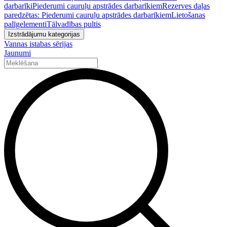
darbarīki
Piederumi cauruļu apstrādes darbarīkiem
Rezerves daļas
paredzētas: Piederumi cauruļu apstrādes darbarīkiem
Lietošanas
palīgelementi
Tālvadības pultis
Izstrādājumu kategorijas
Vannas istabas sērijas
Jaunumi