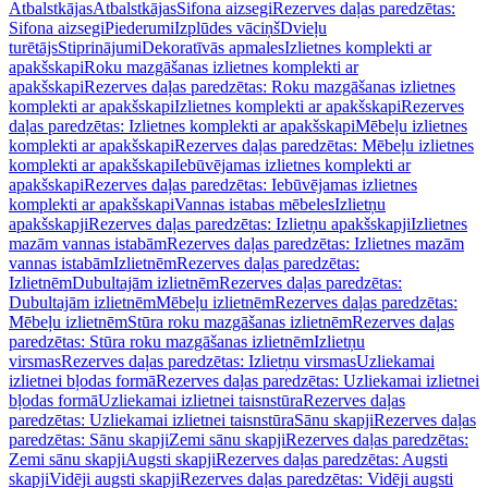
Atbalstkājas
Atbalstkājas
Sifona aizsegi
Rezerves daļas paredzētas:
Sifona aizsegi
Piederumi
Izplūdes vāciņš
Dvieļu
turētājs
Stiprinājumi
Dekoratīvās apmales
Izlietnes komplekti ar
apakšskapi
Roku mazgāšanas izlietnes komplekti ar
apakšskapi
Rezerves daļas paredzētas: Roku mazgāšanas izlietnes
komplekti ar apakšskapi
Izlietnes komplekti ar apakšskapi
Rezerves
daļas paredzētas: Izlietnes komplekti ar apakšskapi
Mēbeļu izlietnes
komplekti ar apakšskapi
Rezerves daļas paredzētas: Mēbeļu izlietnes
komplekti ar apakšskapi
Iebūvējamas izlietnes komplekti ar
apakšskapi
Rezerves daļas paredzētas: Iebūvējamas izlietnes
komplekti ar apakšskapi
Vannas istabas mēbeles
Izlietņu
apakšskapji
Rezerves daļas paredzētas: Izlietņu apakšskapji
Izlietnes
mazām vannas istabām
Rezerves daļas paredzētas: Izlietnes mazām
vannas istabām
Izlietnēm
Rezerves daļas paredzētas:
Izlietnēm
Dubultajām izlietnēm
Rezerves daļas paredzētas:
Dubultajām izlietnēm
Mēbeļu izlietnēm
Rezerves daļas paredzētas:
Mēbeļu izlietnēm
Stūra roku mazgāšanas izlietnēm
Rezerves daļas
paredzētas: Stūra roku mazgāšanas izlietnēm
Izlietņu
virsmas
Rezerves daļas paredzētas: Izlietņu virsmas
Uzliekamai
izlietnei bļodas formā
Rezerves daļas paredzētas: Uzliekamai izlietnei
bļodas formā
Uzliekamai izlietnei taisnstūra
Rezerves daļas
paredzētas: Uzliekamai izlietnei taisnstūra
Sānu skapji
Rezerves daļas
paredzētas: Sānu skapji
Zemi sānu skapji
Rezerves daļas paredzētas:
Zemi sānu skapji
Augsti skapji
Rezerves daļas paredzētas: Augsti
skapji
Vidēji augsti skapji
Rezerves daļas paredzētas: Vidēji augsti