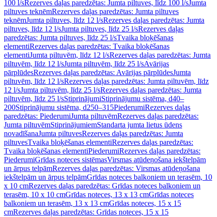
100 l/s
Rezerves daļas paredzētas: Jumta piltuves, līdz 100 l/s
Jumta
piltuves teknēm
Rezerves daļas paredzētas: Jumta piltuves
teknēm
Jumta piltuves, līdz 12 l/s
Rezerves daļas paredzētas: Jumta
piltuves, līdz 12 l/s
Jumta piltuves, līdz 25 l/s
Rezerves daļas
paredzētas: Jumta piltuves, līdz 25 l/s
Tvaika bloķēšanas
elementi
Rezerves daļas paredzētas: Tvaika bloķēšanas
elementi
Jumta piltuvēm, līdz 12 l/s
Rezerves daļas paredzētas: Jumta
piltuvēm, līdz 12 l/s
Jumta piltuvēm, līdz 25 l/s
Avārijas
pārplūdes
Rezerves daļas paredzētas: Avārijas pārplūdes
Jumta
piltuvēm, līdz 12 l/s
Rezerves daļas paredzētas: Jumta piltuvēm, līdz
12 l/s
Jumta piltuvēm, līdz 25 l/s
Rezerves daļas paredzētas: Jumta
piltuvēm, līdz 25 l/s
Stiprinājumi
Stiprinājumu sistēma, d40–
200
Stiprinājumu sistēma, d250–315
Piederumi
Rezerves daļas
paredzētas: Piederumi
Jumta piltuvēm
Rezerves daļas paredzētas:
Jumta piltuvēm
Stiprinājumiem
Standarta jumta lietus ūdens
novadīšana
Jumta piltuves
Rezerves daļas paredzētas: Jumta
piltuves
Tvaika bloķēšanas elementi
Rezerves daļas paredzētas:
Tvaika bloķēšanas elementi
Piederumi
Rezerves daļas paredzētas:
Piederumi
Grīdas noteces sistēmas
Virsmas atūdeņošana iekštelpām
un ārpus telpām
Rezerves daļas paredzētas: Virsmas atūdeņošana
iekštelpām un ārpus telpām
Grīdas noteces balkoniem un terasēm, 10
x 10 cm
Rezerves daļas paredzētas: Grīdas noteces balkoniem un
terasēm, 10 x 10 cm
Grīdas noteces, 13 x 13 cm
Grīdas noteces
balkoniem un terasēm, 13 x 13 cm
Grīdas noteces, 15 x 15
cm
Rezerves daļas paredzētas: Grīdas noteces, 15 x 15