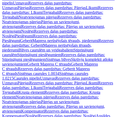
nipelis
Uzmavas
Rezerves daļas paredzētas:
Uzmavas
Pārejas
Rezerves daļas paredzētas: Pārejas
Līkumi
Rezerves
daļas paredzētas: Līkumi
Trejgabali
Rezerves daļas paredzētas:
Trejgabali
Neatvienojamas pārejas
Rezerves daļas paredzētas:
Neatvienojamas pārejas
Pārejas un savienojumi,
atvienojami
Rezerves daļas paredzētas: Pārejas un savienojumi,
atvienojami
Noslēgi
Rezerves daļas paredzētas:
Noslēgi
Pieslēgumi
Rezerves daļas paredzētas:
Pieslēgumi
GeberitMapress nerūsējošais tērauds, piederumi
Rezerves
daļas paredzētas: GeberitMapress nerūsējošais tērauds,
piederumi
Blīves caurulēm un veidgabaliem
Stiprinājumi
caurulēm
Stiprinājumi pieslēgumiem
Rezerves daļas paredzētas:
Stiprinājumi pieslēgumiem
Sistēmas blīves
Skrūvju komplekti atloku
savienojumiem
Geberit Mapress C tērauds
Geberit Mapress
C tērauds
Rezerves daļas paredzētas: Geberit Mapress
C tērauds
Sistēmas caurules 1.0034
Sistēmas caurules
1.0215
Caurules nipelis
Uzmavas
Rezerves daļas paredzētas:
Uzmavas
Pārejas
Rezerves daļas paredzētas: Pārejas
Līkumi
Rezerves
daļas paredzētas: Līkumi
Trejgabali
Rezerves daļas paredzētas:
Trejgabali
Krusta elementi
Rezerves daļas paredzētas: Krusta
elementi
Neatvienojamas pārejas
Rezerves daļas paredzētas:
Neatvienojamas pārejas
Pārejas un savienojumi,
atvienojami
Rezerves daļas paredzētas: Pārejas un savienojumi,
atvienojami
Kompensatori
Rezerves daļas paredzētas:
Kompensatori
Noslēgi
Rezerves daļas paredzētas: Noslēgi
Apsildes