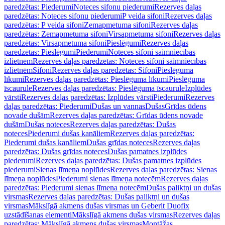
paredzētas: Piederumi
Noteces sifonu piederumi
Rezerves daļas
paredzētas: Noteces sifonu piederumi
P veida sifoni
Rezerves daļas
paredzētas: P veida sifoni
Zemapmetuma sifoni
Rezerves daļas
paredzētas: Zemapmetuma sifoni
Virsapmetuma sifoni
Rezerves daļas
paredzētas: Virsapmetuma sifoni
Pieslēgumi
Rezerves daļas
paredzētas: Pieslēgumi
Piederumi
Noteces sifoni saimniecības
izlietnēm
Rezerves daļas paredzētas: Noteces sifoni saimniecības
izlietnēm
Sifoni
Rezerves daļas paredzētas: Sifoni
Pieslēguma
līkumi
Rezerves daļas paredzētas: Pieslēguma līkumi
Pieslēguma
īscaurule
Rezerves daļas paredzētas: Pieslēguma īscaurule
Izplūdes
vārsti
Rezerves daļas paredzētas: Izplūdes vārsti
Piederumi
Rezerves
daļas paredzētas: Piederumi
Dušas un vannas
Dušas
Grīdas ūdens
novade dušām
Rezerves daļas paredzētas: Grīdas ūdens novade
dušām
Dušas noteces
Rezerves daļas paredzētas: Dušas
noteces
Piederumi dušas kanāliem
Rezerves daļas paredzētas:
Piederumi dušas kanāliem
Dušas grīdas noteces
Rezerves daļas
paredzētas: Dušas grīdas noteces
Dušas pamatnes izplūdes
piederumi
Rezerves daļas paredzētas: Dušas pamatnes izplūdes
piederumi
Sienas līmeņa noplūdes
Rezerves daļas paredzētas: Sienas
līmeņa noplūdes
Piederumi sienas līmeņa notecēm
Rezerves daļas
paredzētas: Piederumi sienas līmeņa notecēm
Dušas paliktņi un dušas
virsmas
Rezerves daļas paredzētas: Dušas paliktņi un dušas
virsmas
Mākslīgā akmens dušas virsmas un Geberit Duofix
uzstādīšanas elementi
Mākslīgā akmens dušas virsmas
Rezerves daļas
paredzētas: Mākslīgā akmens dušas virsmas
Montāžas