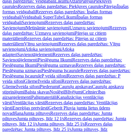
daļas paredzētas: Veidgabali
Līkumi
Atzari
Pārejas
Piekļuves
caurules
Rezerves daļas paredzētas: Piekļuves caurules
Pārejas
Īpašas
formas veidgabali
Rezerves daļas paredzētas: Īpašas formas
veidgabali
Veidgabali SuperTube
Līkumi
Īpašas formas
veidgabali
Savienojumi
Rezerves daļas paredzētas:
Savienojumi
Metināmie savienojumi
Uzmavu savienojumi
Rezerves
daļas paredzētas: Uzmavu savienojumi
Pārejas uz citiem
materiāliem
Rezerves daļas paredzētas: Pārejas uz citiem
materiāliem
Vītņu savienojumi
Rezerves daļas paredzētas: Vītņu
savienojumi
Atloka savienojumi
Atloka
adapteri
Savienotājelementi
Rezerves daļas paredzētas:
Savienotājelementi
Pieslēguma līkumi
Rezerves daļas paredzētas:
Pieslēguma līkumi
Pieslēguma uzmavas
Rezerves daļas paredzētas:
Pieslēguma uzmavas
Pieslēguma īscaurule
Rezerves daļas paredzētas:
Pieslēguma īscaurule
P veida sifoni
Rezerves daļas paredzētas: P
veida sifoni
Gliemežveida sifoni
Rezerves daļas paredzētas:
Gliemežveida sifoni
Piederumi
Cauruļu apskavas
Cauruļu apskavu
stiprinājumi
Balsta skavas
Noslēgi
Blīvējumi
Celtniecības
aizsargelementi
Palīgmateriāli
Kanalizācijas ventilācijas
vārsti
Ventilācijas vārsti
Rezerves daļas paredzētas: Ventilācijas
vārsti
Enerģijas pretvārsti
Geberit Pluvia jumta lietus ūdens
novadīšana
Jumta piltuves
Rezerves daļas paredzētas: Jumta
piltuves
Jumta piltuves, līdz 12 l/s
Rezerves daļas paredzētas: Jumta
piltuves, līdz 12 l/s
Jumta piltuves, līdz 25 l/s
Rezerves daļas
paredzētas: Jumta piltuves, līdz 25 l/s
Jumta piltuves, līdz