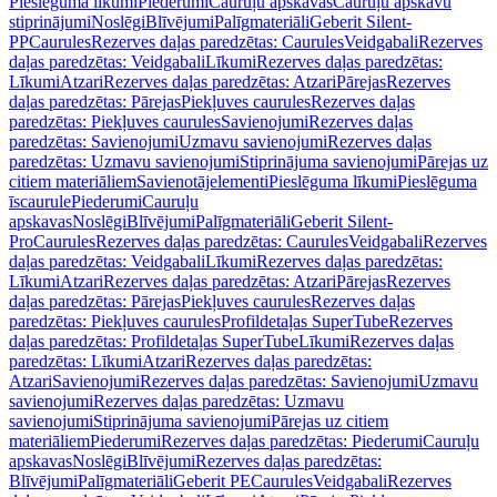
Pieslēguma līkumi
Piederumi
Cauruļu apskavas
Cauruļu apskavu
stiprinājumi
Noslēgi
Blīvējumi
Palīgmateriāli
Geberit Silent-
PP
Caurules
Rezerves daļas paredzētas: Caurules
Veidgabali
Rezerves
daļas paredzētas: Veidgabali
Līkumi
Rezerves daļas paredzētas:
Līkumi
Atzari
Rezerves daļas paredzētas: Atzari
Pārejas
Rezerves
daļas paredzētas: Pārejas
Piekļuves caurules
Rezerves daļas
paredzētas: Piekļuves caurules
Savienojumi
Rezerves daļas
paredzētas: Savienojumi
Uzmavu savienojumi
Rezerves daļas
paredzētas: Uzmavu savienojumi
Stiprinājuma savienojumi
Pārejas uz
citiem materiāliem
Savienotājelementi
Pieslēguma līkumi
Pieslēguma
īscaurule
Piederumi
Cauruļu
apskavas
Noslēgi
Blīvējumi
Palīgmateriāli
Geberit Silent-
Pro
Caurules
Rezerves daļas paredzētas: Caurules
Veidgabali
Rezerves
daļas paredzētas: Veidgabali
Līkumi
Rezerves daļas paredzētas:
Līkumi
Atzari
Rezerves daļas paredzētas: Atzari
Pārejas
Rezerves
daļas paredzētas: Pārejas
Piekļuves caurules
Rezerves daļas
paredzētas: Piekļuves caurules
Profildetaļas SuperTube
Rezerves
daļas paredzētas: Profildetaļas SuperTube
Līkumi
Rezerves daļas
paredzētas: Līkumi
Atzari
Rezerves daļas paredzētas:
Atzari
Savienojumi
Rezerves daļas paredzētas: Savienojumi
Uzmavu
savienojumi
Rezerves daļas paredzētas: Uzmavu
savienojumi
Stiprinājuma savienojumi
Pārejas uz citiem
materiāliem
Piederumi
Rezerves daļas paredzētas: Piederumi
Cauruļu
apskavas
Noslēgi
Blīvējumi
Rezerves daļas paredzētas:
Blīvējumi
Palīgmateriāli
Geberit PE
Caurules
Veidgabali
Rezerves