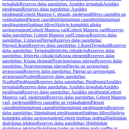
trejgabals
Rezerves daļas paredzētas: Apsildes trejgabals
Apsildes
pieslēgumi
Rezerves daļas paredzētas: Apsildes
pieslēgumi
Geberit Mapress C tērauds, piederumi
Blīves caurulēm un
veidgabaliem
Pārsegi caurulēm
Stiprinājumi caurulēm
Stiprinājumi
pieslēgumiem
Sistēmas blīves
Skrūvju komplekti atloku
savienojumiem
Geberit Mapress varš
Geberit Mapress varš
Rezerves
daļas paredzētas: Geberit Mapress varš
Uzmavas
Rezerves daļas
paredzētas: Uzmavas
Pārejas
Rezerves daļas paredzētas:
Pārejas
Līkumi
Rezerves daļas paredzētas: Līkumi
Trejgabali
Rezerves
daļas paredzētas: Trejgabali
Iebūvēta cirkulācija
Rezerves daļas
paredzētas: Iebūvēta cirkulācija
Krusta elementi
Rezerves daļas
paredzētas: Krusta elementi
Neatvienojamas pārejas
Rezerves daļas
paredzētas: Neatvienojamas pārejas
Pārejas un savienojumi,
atvienojami
Rezerves daļas paredzētas: Pārejas un savienojumi,
atvienojami
Noslēgi
Rezerves daļas paredzētas:
Noslēgi
Pieslēgumi
Rezerves daļas paredzētas: Pieslēgumi
Apsildes
trejgabals
Rezerves daļas paredzētas: Apsildes trejgabals
Apsildes
pieslēgumi
Rezerves daļas paredzētas: Apsildes pieslēgumi
Geberit
Mapress varš, piederumi
Rezerves daļas paredzētas: Geberit Mapress
varš, piederumi
Blīves caurulēm un veidgabaliem
Pārsegi
caurulēm
Stiprinājumi caurulēm
Stiprinājumi pieslēgumiem
Rezerves
daļas paredzētas: Stiprinājumi pieslēgumiem
Sistēmas blīves
Skrūvju
komplekti atloku savienojumiem
Geberit higiēnas sistēma
Higiēniskās
skalošanas iekārtas
Rezerves daļas paredzētas: Higiēniskās
skalošanas iekārtas
Skalošanas kastes un tualetes poda vadība ar