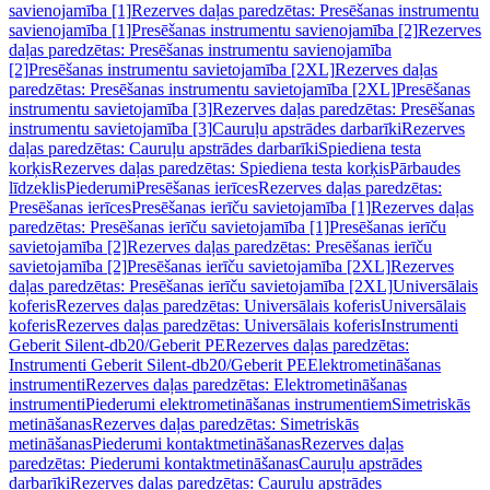
savienojamība [1]
Rezerves daļas paredzētas: Presēšanas instrumentu
savienojamība [1]
Presēšanas instrumentu savienojamība [2]
Rezerves
daļas paredzētas: Presēšanas instrumentu savienojamība
[2]
Presēšanas instrumentu savietojamība [2XL]
Rezerves daļas
paredzētas: Presēšanas instrumentu savietojamība [2XL]
Presēšanas
instrumentu savietojamība [3]
Rezerves daļas paredzētas: Presēšanas
instrumentu savietojamība [3]
Cauruļu apstrādes darbarīki
Rezerves
daļas paredzētas: Cauruļu apstrādes darbarīki
Spiediena testa
korķis
Rezerves daļas paredzētas: Spiediena testa korķis
Pārbaudes
līdzeklis
Piederumi
Presēšanas ierīces
Rezerves daļas paredzētas:
Presēšanas ierīces
Presēšanas ierīču savietojamība [1]
Rezerves daļas
paredzētas: Presēšanas ierīču savietojamība [1]
Presēšanas ierīču
savietojamība [2]
Rezerves daļas paredzētas: Presēšanas ierīču
savietojamība [2]
Presēšanas ierīču savietojamība [2XL]
Rezerves
daļas paredzētas: Presēšanas ierīču savietojamība [2XL]
Universālais
koferis
Rezerves daļas paredzētas: Universālais koferis
Universālais
koferis
Rezerves daļas paredzētas: Universālais koferis
Instrumenti
Geberit Silent-db20/Geberit PE
Rezerves daļas paredzētas:
Instrumenti Geberit Silent-db20/Geberit PE
Elektrometināšanas
instrumenti
Rezerves daļas paredzētas: Elektrometināšanas
instrumenti
Piederumi elektrometināšanas instrumentiem
Simetriskās
metināšanas
Rezerves daļas paredzētas: Simetriskās
metināšanas
Piederumi kontaktmetināšanas
Rezerves daļas
paredzētas: Piederumi kontaktmetināšanas
Cauruļu apstrādes
darbarīki
Rezerves daļas paredzētas: Cauruļu apstrādes