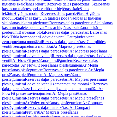
higiēnas skalošanas iekārtu
Rezerves daļas paredzētas: Skalošanas
kastes un tualetes poda vadība ar higiēnas skalošanas
iekārtu
Higiēnas moduļi
Rezerves daļas paredzētas: Higiēnas
moduļi
Skalošanas kastu un tualetes poda vadības ar higiēnas
skalošanas iekārtu piederumi
Rezerves daļas paredzētas: Skalošanas
kastu un tualetes poda vadības ar higiēnas skalošanas iekārtu
piederumi
Barošanas bloki
Rezerves daļas paredzētas: Barošanas
bloki
Tīkla komponenti
Lodveida ventiļi
Caurplūdes ventiļi
zemapmetuma montāžai
Rezerves daļas paredzētas: Caurplūdes
ventiļi zemapmetuma montāžai
Ar Mapress presēšanas
pieslēgumiem
Rezerves daļas paredzētas: Ar Mapress presēšanas
pieslēgumiem
Lodveida ventiļi
Rezerves daļas paredzētas: Lodveida
ventiļi
Ar FlowFit presēšanas pieslēgumiem
Rezerves daļas
paredzētas: Ar FlowFit presēšanas pieslēgumiem
Ar Mepla
presēšanas pieslēgumiem
Rezerves daļas paredzētas: Ar Mepla
presēšanas pieslēgumiem
Ar Mapress presēšanas
pieslēgumiem
Rezerves daļas paredzētas: Ar Mapress presēšanas
pieslēgumiem
Lodveida ventiļi zemapmetuma montāžai
Rezerves
daļas paredzētas: Lodveida ventiļi zemapmetuma montāžai
Ar
FlowFit preses savienojumiem
Ar Mepla presēšanas
pieslēgumiem
Rezerves daļas paredzētas: Ar Mepla presēšanas
pieslēgumiem
Ar Volex presēšanas pieslēgumiem
Ar Compact
pieslēgumiem
Rezerves daļas paredzētas: Ar Compact
pieslēgumiem
Pretvārsti
Ar Mapress presēšanas
pieslēgumiem
Apsildes atgaisošanas vārsti
Ātrās atgaisošanas