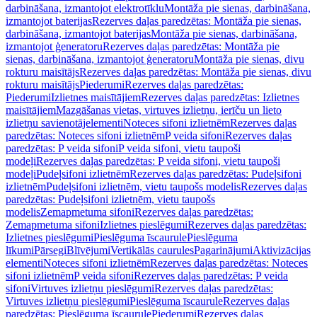
darbināšana, izmantojot elektrotīklu
Montāža pie sienas, darbināšana,
izmantojot baterijas
Rezerves daļas paredzētas: Montāža pie sienas,
darbināšana, izmantojot baterijas
Montāža pie sienas, darbināšana,
izmantojot ģeneratoru
Rezerves daļas paredzētas: Montāža pie
sienas, darbināšana, izmantojot ģeneratoru
Montāža pie sienas, divu
rokturu maisītājs
Rezerves daļas paredzētas: Montāža pie sienas, divu
rokturu maisītājs
Piederumi
Rezerves daļas paredzētas:
Piederumi
Izlietnes maisītājiem
Rezerves daļas paredzētas: Izlietnes
maisītājiem
Mazgāšanas vietas, virtuves izlietņu, ierīču un lieto
izlietņu savienotājelementi
Noteces sifoni izlietnēm
Rezerves daļas
paredzētas: Noteces sifoni izlietnēm
P veida sifoni
Rezerves daļas
paredzētas: P veida sifoni
P veida sifoni, vietu taupoši
modeļi
Rezerves daļas paredzētas: P veida sifoni, vietu taupoši
modeļi
Pudeļsifoni izlietnēm
Rezerves daļas paredzētas: Pudeļsifoni
izlietnēm
Pudeļsifoni izlietnēm, vietu taupošs modelis
Rezerves daļas
paredzētas: Pudeļsifoni izlietnēm, vietu taupošs
modelis
Zemapmetuma sifoni
Rezerves daļas paredzētas:
Zemapmetuma sifoni
Izlietnes pieslēgumi
Rezerves daļas paredzētas:
Izlietnes pieslēgumi
Pieslēguma īscaurule
Pieslēguma
līkumi
Pārsegi
Blīvējumi
Vertikālās caurules
Pagarinājumi
Aktivizācijas
elementi
Noteces sifoni izlietnēm
Rezerves daļas paredzētas: Noteces
sifoni izlietnēm
P veida sifoni
Rezerves daļas paredzētas: P veida
sifoni
Virtuves izlietņu pieslēgumi
Rezerves daļas paredzētas:
Virtuves izlietņu pieslēgumi
Pieslēguma īscaurule
Rezerves daļas
paredzētas: Pieslēguma īscaurule
Piederumi
Rezerves daļas