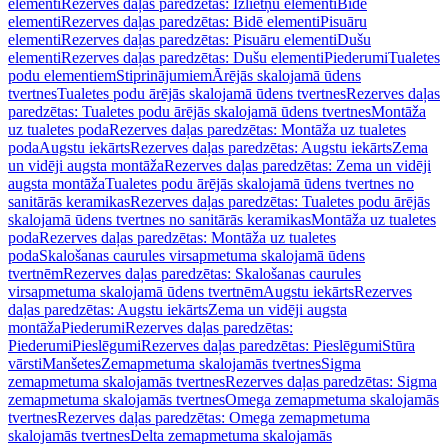
elementi
Rezerves daļas paredzētas: Izlietņu elementi
Bidē
elementi
Rezerves daļas paredzētas: Bidē elementi
Pisuāru
elementi
Rezerves daļas paredzētas: Pisuāru elementi
Dušu
elementi
Rezerves daļas paredzētas: Dušu elementi
Piederumi
Tualetes
podu elementiem
Stiprinājumiem
Ārējās skalojamā ūdens
tvertnes
Tualetes podu ārējās skalojamā ūdens tvertnes
Rezerves daļas
paredzētas: Tualetes podu ārējās skalojamā ūdens tvertnes
Montāža
uz tualetes poda
Rezerves daļas paredzētas: Montāža uz tualetes
poda
Augstu iekārts
Rezerves daļas paredzētas: Augstu iekārts
Zema
un vidēji augsta montāža
Rezerves daļas paredzētas: Zema un vidēji
augsta montāža
Tualetes podu ārējās skalojamā ūdens tvertnes no
sanitārās keramikas
Rezerves daļas paredzētas: Tualetes podu ārējās
skalojamā ūdens tvertnes no sanitārās keramikas
Montāža uz tualetes
poda
Rezerves daļas paredzētas: Montāža uz tualetes
poda
Skalošanas caurules virsapmetuma skalojamā ūdens
tvertnēm
Rezerves daļas paredzētas: Skalošanas caurules
virsapmetuma skalojamā ūdens tvertnēm
Augstu iekārts
Rezerves
daļas paredzētas: Augstu iekārts
Zema un vidēji augsta
montāža
Piederumi
Rezerves daļas paredzētas:
Piederumi
Pieslēgumi
Rezerves daļas paredzētas: Pieslēgumi
Stūra
vārsti
Manšetes
Zemapmetuma skalojamās tvertnes
Sigma
zemapmetuma skalojamās tvertnes
Rezerves daļas paredzētas: Sigma
zemapmetuma skalojamās tvertnes
Omega zemapmetuma skalojamās
tvertnes
Rezerves daļas paredzētas: Omega zemapmetuma
skalojamās tvertnes
Delta zemapmetuma skalojamās