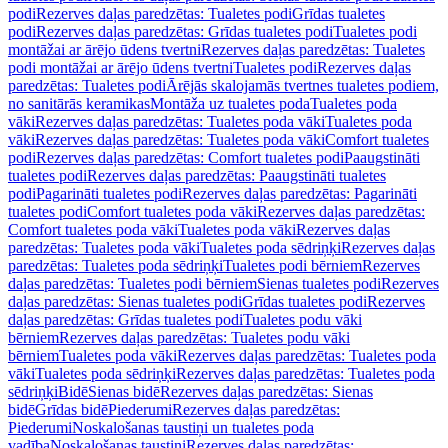
podi
Rezerves daļas paredzētas: Tualetes podi
Grīdas tualetes
podi
Rezerves daļas paredzētas: Grīdas tualetes podi
Tualetes podi
montāžai ar ārējo ūdens tvertni
Rezerves daļas paredzētas: Tualetes
podi montāžai ar ārējo ūdens tvertni
Tualetes podi
Rezerves daļas
paredzētas: Tualetes podi
Ārējās skalojamās tvertnes tualetes podiem,
no sanitārās keramikas
Montāža uz tualetes poda
Tualetes poda
vāki
Rezerves daļas paredzētas: Tualetes poda vāki
Tualetes poda
vāki
Rezerves daļas paredzētas: Tualetes poda vāki
Comfort tualetes
podi
Rezerves daļas paredzētas: Comfort tualetes podi
Paaugstināti
tualetes podi
Rezerves daļas paredzētas: Paaugstināti tualetes
podi
Pagarināti tualetes podi
Rezerves daļas paredzētas: Pagarināti
tualetes podi
Comfort tualetes poda vāki
Rezerves daļas paredzētas:
Comfort tualetes poda vāki
Tualetes poda vāki
Rezerves daļas
paredzētas: Tualetes poda vāki
Tualetes poda sēdriņķi
Rezerves daļas
paredzētas: Tualetes poda sēdriņķi
Tualetes podi bērniem
Rezerves
daļas paredzētas: Tualetes podi bērniem
Sienas tualetes podi
Rezerves
daļas paredzētas: Sienas tualetes podi
Grīdas tualetes podi
Rezerves
daļas paredzētas: Grīdas tualetes podi
Tualetes podu vāki
bērniem
Rezerves daļas paredzētas: Tualetes podu vāki
bērniem
Tualetes poda vāki
Rezerves daļas paredzētas: Tualetes poda
vāki
Tualetes poda sēdriņķi
Rezerves daļas paredzētas: Tualetes poda
sēdriņķi
Bidē
Sienas bidē
Rezerves daļas paredzētas: Sienas
bidē
Grīdas bidē
Piederumi
Rezerves daļas paredzētas:
Piederumi
Noskalošanas taustiņi un tualetes poda
vadība
Noskalošanas taustiņi
Rezerves daļas paredzētas: