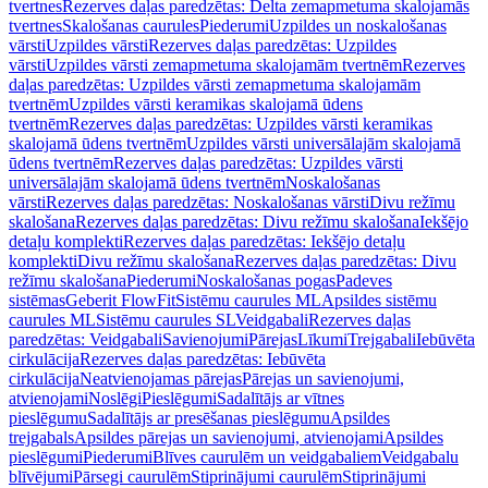
tvertnes
Rezerves daļas paredzētas: Delta zemapmetuma skalojamās
tvertnes
Skalošanas caurules
Piederumi
Uzpildes un noskalošanas
vārsti
Uzpildes vārsti
Rezerves daļas paredzētas: Uzpildes
vārsti
Uzpildes vārsti zemapmetuma skalojamām tvertnēm
Rezerves
daļas paredzētas: Uzpildes vārsti zemapmetuma skalojamām
tvertnēm
Uzpildes vārsti keramikas skalojamā ūdens
tvertnēm
Rezerves daļas paredzētas: Uzpildes vārsti keramikas
skalojamā ūdens tvertnēm
Uzpildes vārsti universālajām skalojamā
ūdens tvertnēm
Rezerves daļas paredzētas: Uzpildes vārsti
universālajām skalojamā ūdens tvertnēm
Noskalošanas
vārsti
Rezerves daļas paredzētas: Noskalošanas vārsti
Divu režīmu
skalošana
Rezerves daļas paredzētas: Divu režīmu skalošana
Iekšējo
detaļu komplekti
Rezerves daļas paredzētas: Iekšējo detaļu
komplekti
Divu režīmu skalošana
Rezerves daļas paredzētas: Divu
režīmu skalošana
Piederumi
Noskalošanas pogas
Padeves
sistēmas
Geberit FlowFit
Sistēmu caurules ML
Apsildes sistēmu
caurules ML
Sistēmu caurules SL
Veidgabali
Rezerves daļas
paredzētas: Veidgabali
Savienojumi
Pārejas
Līkumi
Trejgabali
Iebūvēta
cirkulācija
Rezerves daļas paredzētas: Iebūvēta
cirkulācija
Neatvienojamas pārejas
Pārejas un savienojumi,
atvienojami
Noslēgi
Pieslēgumi
Sadalītājs ar vītnes
pieslēgumu
Sadalītājs ar presēšanas pieslēgumu
Apsildes
trejgabals
Apsildes pārejas un savienojumi, atvienojami
Apsildes
pieslēgumi
Piederumi
Blīves caurulēm un veidgabaliem
Veidgabalu
blīvējumi
Pārsegi caurulēm
Stiprinājumi caurulēm
Stiprinājumi