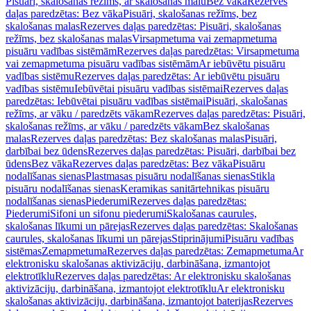
Pisuāri, skalošanas režīms, ar skalošanas malu
Bez vāka
Rezerves
daļas paredzētas: Bez vāka
Pisuāri, skalošanas režīms, bez
skalošanas malas
Rezerves daļas paredzētas: Pisuāri, skalošanas
režīms, bez skalošanas malas
Virsapmetuma vai zemapmetuma
pisuāru vadības sistēmām
Rezerves daļas paredzētas: Virsapmetuma
vai zemapmetuma pisuāru vadības sistēmām
Ar iebūvētu pisuāru
vadības sistēmu
Rezerves daļas paredzētas: Ar iebūvētu pisuāru
vadības sistēmu
Iebūvētai pisuāru vadības sistēmai
Rezerves daļas
paredzētas: Iebūvētai pisuāru vadības sistēmai
Pisuāri, skalošanas
režīms, ar vāku / paredzēts vākam
Rezerves daļas paredzētas: Pisuāri,
skalošanas režīms, ar vāku / paredzēts vākam
Bez skalošanas
malas
Rezerves daļas paredzētas: Bez skalošanas malas
Pisuāri,
darbībai bez ūdens
Rezerves daļas paredzētas: Pisuāri, darbībai bez
ūdens
Bez vāka
Rezerves daļas paredzētas: Bez vāka
Pisuāru
nodalīšanas sienas
Plastmasas pisuāru nodalīšanas sienas
Stikla
pisuāru nodalīšanas sienas
Keramikas sanitārtehnikas pisuāru
nodalīšanas sienas
Piederumi
Rezerves daļas paredzētas:
Piederumi
Sifoni un sifonu piederumi
Skalošanas caurules,
skalošanas līkumi un pārejas
Rezerves daļas paredzētas: Skalošanas
caurules, skalošanas līkumi un pārejas
Stiprinājumi
Pisuāru vadības
sistēmas
Zemapmetuma
Rezerves daļas paredzētas: Zemapmetuma
Ar
elektronisku skalošanas aktivizāciju, darbināšana, izmantojot
elektrotīklu
Rezerves daļas paredzētas: Ar elektronisku skalošanas
aktivizāciju, darbināšana, izmantojot elektrotīklu
Ar elektronisku
skalošanas aktivizāciju, darbināšana, izmantojot baterijas
Rezerves