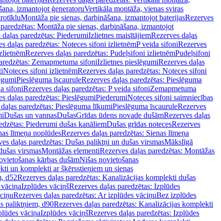
šana, izmantojot ģeneratoru
Vertikāla montāža, vienas sviras
rotīklu
Montāža pie sienas, darbināšana, izmantojot baterijas
Rezerves
paredzētas: Montāža pie sienas, darbināšana, izmantojot
 daļas paredzētas: Piederumi
Izlietnes maisītājiem
Rezerves daļas
s daļas paredzētas: Noteces sifoni izlietnēm
P veida sifoni
Rezerves
izlietnēm
Rezerves daļas paredzētas: Pudeļsifoni izlietnēm
Pudeļsifoni
paredzētas: Zemapmetuma sifoni
Izlietnes pieslēgumi
Rezerves daļas
i
Noteces sifoni izlietnēm
Rezerves daļas paredzētas: Noteces sifoni
lēgumi
Pieslēguma īscaurule
Rezerves daļas paredzētas: Pieslēguma
a sifoni
Rezerves daļas paredzētas: P veida sifoni
Zemapmetuma
s daļas paredzētas: Pieslēgumi
Piederumi
Noteces sifoni saimniecības
daļas paredzētas: Pieslēguma līkumi
Pieslēguma īscaurule
Rezerves
mi
Dušas un vannas
Dušas
Grīdas ūdens novade dušām
Rezerves daļas
edzētas: Piederumi dušas kanāliem
Dušas grīdas noteces
Rezerves
nas līmeņa noplūdes
Rezerves daļas paredzētas: Sienas līmeņa
es daļas paredzētas: Dušas paliktņi un dušas virsmas
Mākslīgā
dušas virsmas
Montāžas elementi
Rezerves daļas paredzētas: Montāžas
ovietošanas kārbas dušām
Nišas novietošanas
ti un komplekti ar šķērsstieņiem un sienas
m, d52
Rezerves daļas paredzētas: Kanalizācijas komplekti dušas
 vāciņa
Izplūdes vāciņš
Rezerves daļas paredzētas: Izplūdes
āciņu
Rezerves daļas paredzētas: Ar izplūdes vāciņu
Bez izplūdes
s paliktņiem, d90
Rezerves daļas paredzētas: Kanalizācijas komplekti
plūdes vāciņa
Izplūdes vāciņš
Rezerves daļas paredzētas: Izplūdes