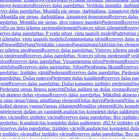
ntojot ģeneratoru
Rezerves daļas paredzētas: Vertikāla montāža, darbinā
ves daļas paredzētas: Montāža pie sienas, darbināšana, izmantojot elekt
s
Montāža pie sienas, darbināšana, izmantojot ģeneratoru
Rezerves daļas 
redzētas: Montāža pie sienas, divu rokturu maisītājs
Piederumi
Rezerves
erīču un lieto izlietņu savienotājelementi
Noteces sifoni izlietnēm
Rezerve
rves daļas paredzētas: P veida sifoni, vietu taupoši modeļi
Pudeļsifoni 
 izlietnēm, vietu taupošs modelis
Zemapmetuma sifoni
Rezerves daļas 
i
Pārsegi
Blīvējumi
Vertikālās caurules
Pagarinājumi
Aktivizācijas element
es izlietņu pieslēgumi
Rezerves daļas paredzētas: Virtuves izlietņu pies
nu piederumi
Rezerves daļas paredzētas: Noteces sifonu piederumi
P veid
ifoni
Rezerves daļas paredzētas: Virsapmetuma sifoni
Pieslēgumi
Rezerve
tnēm
Sifoni
Rezerves daļas paredzētas: Sifoni
Pieslēguma līkumi
Rezerves 
redzētas: Izplūdes vārsti
Piederumi
Rezerves daļas paredzētas: Piederu
 paredzētas: Dušas noteces
Piederumi dušas kanāliem
Rezerves daļas par
rumi
Rezerves daļas paredzētas: Dušas pamatnes izplūdes piederumi
Sie
 Piederumi sienas līmeņa notecēm
Dušas paliktņi un dušas virsmas
Rezerv
gā akmens dušas virsmas
Rezerves daļas paredzētas: Mākslīgā akmens 
s sānu sienas
Vannu atdalīšanas elementi
Dušas durvis
Piederumi
Nišas n
kslīgā akmens vannas
Vannas zīdaiņiem
Montāžas elementi
Kāju komplek
otājelementi dušām un vannām
Kanalizācijas komplekti dušas paliktņie
ūdes vāciņu
Bez izplūdes vāciņa
Rezerves daļas paredzētas: Bez izplūdes
aredzētas: Kanalizācijas komplekti dušas paliktņiem, d62
Ar izplūdes v
Rezerves daļas paredzētas: Izplūdes vāciņš
Kanalizācijas komplekti duša
r izplūdes vāciņu
Bez izplūdes vāciņa
Rezerves daļas paredzētas: Bez iz