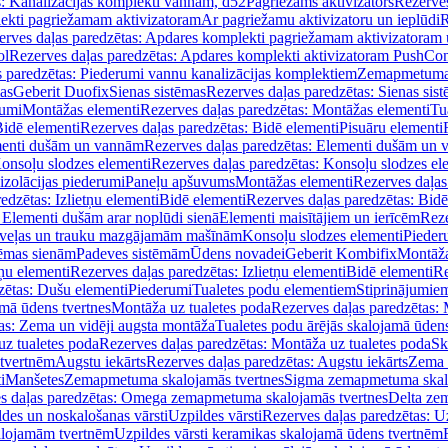
s: Kanalizācijas komplekti vannām, d52
Pagriežams aktivizators
Rezerves
lekti pagriežamam aktivizatoram
Ar pagriežamu aktivizatoru un ieplūdi
R
erves daļas paredzētas: Apdares komplekti pagriežamam aktivizatoram 
ol
Rezerves daļas paredzētas: Apdares komplekti aktivizatoram PushCon
s paredzētas: Piederumi vannu kanalizācijas komplektiem
Zemapmetuma c
mas
Geberit Duofix
Sienas sistēmas
Rezerves daļas paredzētas: Sienas sis
rumi
Montāžas elementi
Rezerves daļas paredzētas: Montāžas elementi
Tu
idē elementi
Rezerves daļas paredzētas: Bidē elementi
Pisuāru elementi
enti dušām un vannām
Rezerves daļas paredzētas: Elementi dušām un
onsoļu slodzes elementi
Rezerves daļas paredzētas: Konsoļu slodzes el
izolācijas piederumi
Paneļu apšuvums
Montāžas elementi
Rezerves daļas
edzētas: Izlietņu elementi
Bidē elementi
Rezerves daļas paredzētas: Bidē
 Elementi dušām arar noplūdi sienā
Elementi maisītājiem un ierīcēm
Reze
i veļas un trauku mazgājamām mašīnām
Konsoļu slodzes elementi
Pieder
tēmas sienām
Padeves sistēmām
Ūdens novadei
Geberit Kombifix
Montāža
tņu elementi
Rezerves daļas paredzētas: Izlietņu elementi
Bidē elementi
Re
zētas: Dušu elementi
Piederumi
Tualetes podu elementiem
Stiprinājumie
amā ūdens tvertnes
Montāža uz tualetes poda
Rezerves daļas paredzētas: 
as: Zema un vidēji augsta montāža
Tualetes podu ārējās skalojamā ūdens
z tualetes poda
Rezerves daļas paredzētas: Montāža uz tualetes poda
Sk
 tvertnēm
Augstu iekārts
Rezerves daļas paredzētas: Augstu iekārts
Zema 
i
Manšetes
Zemapmetuma skalojamās tvertnes
Sigma zemapmetuma skalo
s daļas paredzētas: Omega zemapmetuma skalojamās tvertnes
Delta ze
des un noskalošanas vārsti
Uzpildes vārsti
Rezerves daļas paredzētas: Uz
alojamām tvertnēm
Uzpildes vārsti keramikas skalojamā ūdens tvertnēm