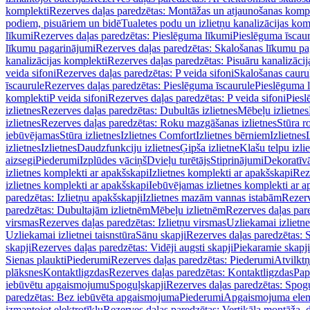
komplekti
Rezerves daļas paredzētas: Montāžas un atjaunošanas komp
podiem, pisuāriem un bidē
Tualetes podu un izlietņu kanalizācijas kom
līkumi
Rezerves daļas paredzētas: Pieslēguma līkumi
Pieslēguma īscau
līkumu pagarinājumi
Rezerves daļas paredzētas: Skalošanas līkumu p
kanalizācijas komplekti
Rezerves daļas paredzētas: Pisuāru kanalizāci
veida sifoni
Rezerves daļas paredzētas: P veida sifoni
Skalošanas cauru
īscaurule
Rezerves daļas paredzētas: Pieslēguma īscaurule
Pieslēguma 
komplekti
P veida sifoni
Rezerves daļas paredzētas: P veida sifoni
Piesl
izlietnes
Rezerves daļas paredzētas: Dubultās izlietnes
Mēbeļu izlietnes
izlietnes
Rezerves daļas paredzētas: Roku mazgāšanas izlietnes
Stūra r
iebūvējamas
Stūra izlietnes
Izlietnes Comfort
Izlietnes bērniem
Izlietnes
izlietnes
Izlietnes
Daudzfunkciju izlietnes
Ģipša izlietne
Klašu telpu izli
aizsegi
Piederumi
Izplūdes vāciņš
Dvieļu turētājs
Stiprinājumi
Dekoratīv
izlietnes komplekti ar apakšskapi
Izlietnes komplekti ar apakšskapi
Rez
izlietnes komplekti ar apakšskapi
Iebūvējamas izlietnes komplekti ar a
paredzētas: Izlietņu apakšskapji
Izlietnes mazām vannas istabām
Rezerv
paredzētas: Dubultajām izlietnēm
Mēbeļu izlietnēm
Rezerves daļas par
virsmas
Rezerves daļas paredzētas: Izlietņu virsmas
Uzliekamai izlietn
Uzliekamai izlietnei taisnstūra
Sānu skapji
Rezerves daļas paredzētas: 
skapji
Rezerves daļas paredzētas: Vidēji augsti skapji
Piekaramie skapji
Sienas plaukti
Piederumi
Rezerves daļas paredzētas: Piederumi
Atvilktņ
plāksnes
Kontaktligzdas
Rezerves daļas paredzētas: Kontaktligzdas
Pap
iebūvētu apgaismojumu
Spoguļskapji
Rezerves daļas paredzētas: Spog
paredzētas: Bez iebūvēta apgaismojuma
Piederumi
Apgaismojuma elem
izmantojot elektrotīklu
Rezerves daļas paredzētas: Vertikāla montāža, d