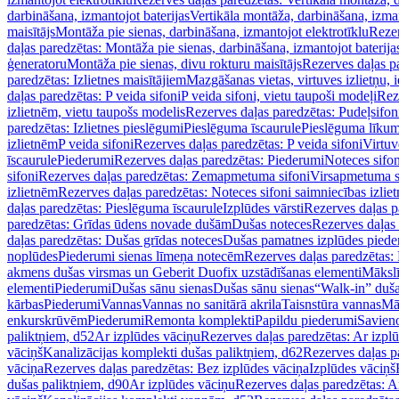
darbināšana, izmantojot baterijas
Vertikāla montāža, darbināšana, izma
maisītājs
Montāža pie sienas, darbināšana, izmantojot elektrotīklu
Rezer
daļas paredzētas: Montāža pie sienas, darbināšana, izmantojot baterija
ģeneratoru
Montāža pie sienas, divu rokturu maisītājs
Rezerves daļas pa
paredzētas: Izlietnes maisītājiem
Mazgāšanas vietas, virtuves izlietņu, i
daļas paredzētas: P veida sifoni
P veida sifoni, vietu taupoši modeļi
Reze
izlietnēm, vietu taupošs modelis
Rezerves daļas paredzētas: Pudeļsifoni
paredzētas: Izlietnes pieslēgumi
Pieslēguma īscaurule
Pieslēguma līkum
izlietnēm
P veida sifoni
Rezerves daļas paredzētas: P veida sifoni
Virtuv
īscaurule
Piederumi
Rezerves daļas paredzētas: Piederumi
Noteces sifo
sifoni
Rezerves daļas paredzētas: Zemapmetuma sifoni
Virsapmetuma s
izlietnēm
Rezerves daļas paredzētas: Noteces sifoni saimniecības izlie
daļas paredzētas: Pieslēguma īscaurule
Izplūdes vārsti
Rezerves daļas pa
paredzētas: Grīdas ūdens novade dušām
Dušas noteces
Rezerves daļas
daļas paredzētas: Dušas grīdas noteces
Dušas pamatnes izplūdes piede
noplūdes
Piederumi sienas līmeņa notecēm
Rezerves daļas paredzētas:
akmens dušas virsmas un Geberit Duofix uzstādīšanas elementi
Mākslī
elementi
Piederumi
Dušas sānu sienas
Dušas sānu sienas
“Walk-in” duša
kārbas
Piederumi
Vannas
Vannas no sanitārā akrila
Taisnstūra vannas
Mā
enkurskrūvēm
Piederumi
Remonta komplekti
Papildu piederumi
Savien
paliktņiem, d52
Ar izplūdes vāciņu
Rezerves daļas paredzētas: Ar izpl
vāciņš
Kanalizācijas komplekti dušas paliktņiem, d62
Rezerves daļas p
vāciņa
Rezerves daļas paredzētas: Bez izplūdes vāciņa
Izplūdes vāciņš
dušas paliktņiem, d90
Ar izplūdes vāciņu
Rezerves daļas paredzētas: A