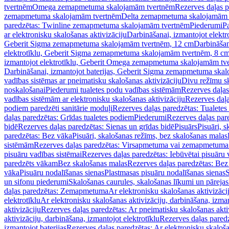
tvertnēm
Omega zemapmetuma skalojamām tvertnēm
Rezerves daļas 
zemapmetuma skalojamām tvertnēm
Delta zemapmetuma skalojamām 
paredzētas: Twinline zemapmetuma skalojamām tvertnēm
Piederumi
Pa
ar elektronisku skalošanas aktivizāciju
Darbināšanai, izmantojot elek
Geberit Sigma zemapmetuma skalojamām tvertnēm, 12 cm
Darbināšan
elektrotīklu, Geberit Sigma zemapmetuma skalojamām tvertnēm, 8 c
izmantojot elektrotīklu, Geberit Omega zemapmetuma skalojamām tv
Darbināšanai, izmantojot baterijas, Geberit Sigma zemapmetuma ska
vadības sistēmas ar pneimatisku skalošanas aktivizāciju
Divu režīmu s
noskalošanai
Piederumi tualetes podu vadības sistēmām
Rezerves daļas
vadības sistēmām ar elektronisku skalošanas aktivizāciju
Rezerves daļa
podiem paredzēti sanitārie moduļi
Rezerves daļas paredzētas: Tualetes
daļas paredzētas: Grīdas tualetes podiem
Piederumi
Rezerves daļas par
bidē
Rezerves daļas paredzētas: Sienas un grīdas bidē
Pisuārs
Pisuāri, 
paredzētas: Bez vāka
Pisuāri, skalošanas režīms, bez skalošanas malas
sistēmām
Rezerves daļas paredzētas: Virsapmetuma vai zemapmetuma 
pisuāru vadības sistēmai
Rezerves daļas paredzētas: Iebūvētai pisuāru 
paredzēts vākam
Bez skalošanas malas
Rezerves daļas paredzētas: Bez
vāka
Pisuāru nodalīšanas sienas
Plastmasas pisuāru nodalīšanas sienas
S
un sifonu piederumi
Skalošanas caurules, skalošanas līkumi un pārejas
daļas paredzētas: Zemapmetuma
Ar elektronisku skalošanas aktivizācij
elektrotīklu
Ar elektronisku skalošanas aktivizāciju, darbināšana, izman
aktivizāciju
Rezerves daļas paredzētas: Ar pneimatisku skalošanas akti
aktivizāciju, darbināšana, izmantojot elektrotīklu
Rezerves daļas paredz
izmantojot baterijas
Rezerves daļas paredzētas: Ar elektronisku skalošan