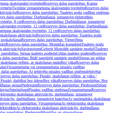
tuma skalojamām tvertnēm
Rezerves daļas paredzētas: Kappa
vertnēm
Twinline zemapmetuma skalojamām tvertnēm
Rezerves daļas
ktivizāciju
Rezerves daļas paredzētas: Tualetes podu vadības sistēmas
ves daļas paredzētas: Darbināšanai, izmantojot elektrotīklu,
vertnēm, 8 cm
Rezerves daļas paredzētas: Darbināšanai, izmantojot
skalojamām tvertnēm, 12 cm
Rezerves daļas paredzētas: Darbināšanai,
apmetuma skalojamām tvertnēm, 12 cm
Rezerves daļas paredzētas:
skalošanas aktivizāciju
Rezerves daļas paredzētas: Tualetes podu
 noskalošanai
Rezerves daļas paredzētas: Vienrežīma
ekti
Rezerves daļas paredzētas: Montāžas komplekti
Tualetes podu
s aktivizāciju
Savienojumi
Geberit Monolith sanitārie moduļi
Tualetes
 paredzētas: Sienas tualetes podiem
Grīdas tualetes podiem
Rezerves
 daļas paredzētas: Bidē paredzēti sanitārie moduļi
Sienas un grīdas
, skalošanas režīms, ar skalošanas malu
Bez vāka
Rezerves daļas
alas
Virsapmetuma vai zemapmetuma pisuāru vadības
 daļas paredzētas: Ar iebūvētu pisuāru vadības sistēmu
Iebūvētai
zerves daļas paredzētas: Pisuāri, skalošanas režīms, ar vāku /
 Pisuāri, darbībai bez ūdens
Bez vāka
Rezerves daļas paredzētas: Bez
līšanas sienas
Piederumi
Rezerves daļas paredzētas: Piederumi
Sifoni
ārejas
Stiprinājumi
Pisuāru vadības sistēmas
Zemapmetuma
Rezerves
ektronisku skalošanas aktivizāciju, darbināšana, izmantojot
ivizāciju, darbināšana, izmantojot baterijas
Ar pneimatisku skalošanas
zerves daļas paredzētas: Virsapmetuma
Ar elektronisku skalošanas
lektrotīklu
Ar elektronisku skalošanas aktivizāciju, darbināšana,
ļas paredzētas: Piederumi
Montāžas un atjaunošanas