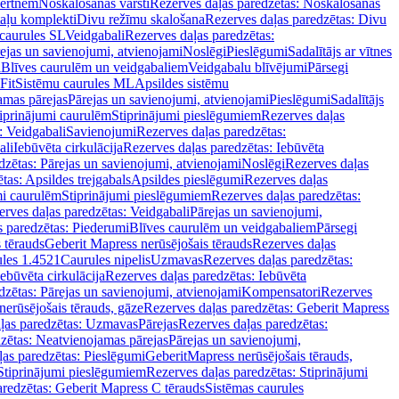
vertnēm
Noskalošanas vārsti
Rezerves daļas paredzētas: Noskalošanas
taļu komplekti
Divu režīmu skalošana
Rezerves daļas paredzētas: Divu
caurules SL
Veidgabali
Rezerves daļas paredzētas:
ejas un savienojumi, atvienojami
Noslēgi
Pieslēgumi
Sadalītājs ar vītnes
i
Blīves caurulēm un veidgabaliem
Veidgabalu blīvējumi
Pārsegi
Fit
Sistēmu caurules ML
Apsildes sistēmu
amas pārejas
Pārejas un savienojumi, atvienojami
Pieslēgumi
Sadalītājs
iprinājumi caurulēm
Stiprinājumi pieslēgumiem
Rezerves daļas
: Veidgabali
Savienojumi
Rezerves daļas paredzētas:
ali
Iebūvēta cirkulācija
Rezerves daļas paredzētas: Iebūvēta
dzētas: Pārejas un savienojumi, atvienojami
Noslēgi
Rezerves daļas
tas: Apsildes trejgabals
Apsildes pieslēgumi
Rezerves daļas
mi caurulēm
Stiprinājumi pieslēgumiem
Rezerves daļas paredzētas:
rves daļas paredzētas: Veidgabali
Pārejas un savienojumi,
s paredzētas: Piederumi
Blīves caurulēm un veidgabaliem
Pārsegi
 tērauds
Geberit Mapress nerūsējošais tērauds
Rezerves daļas
ules 1.4521
Caurules nipelis
Uzmavas
Rezerves daļas paredzētas:
Iebūvēta cirkulācija
Rezerves daļas paredzētas: Iebūvēta
dzētas: Pārejas un savienojumi, atvienojami
Kompensatori
Rezerves
nerūsējošais tērauds, gāze
Rezerves daļas paredzētas: Geberit Mapress
ļas paredzētas: Uzmavas
Pārejas
Rezerves daļas paredzētas:
zētas: Neatvienojamas pārejas
Pārejas un savienojumi,
ļas paredzētas: Pieslēgumi
GeberitMapress nerūsējošais tērauds,
Stiprinājumi pieslēgumiem
Rezerves daļas paredzētas: Stiprinājumi
aredzētas: Geberit Mapress C tērauds
Sistēmas caurules