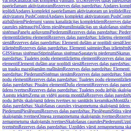
vāciņš
Kanalizācijas komplekti vannām, d52
Rezerves daļas paredzēta
pagriežamam aktivizatoram
Rezerves daļas paredzētas: Apdares komp
ieplūdi
Apdares komplekti pagriežamam aktivizatoram un ieplūdei
Rez
aktivizatoru PushControl
Apdares komplekti aktivizatoram PushContr
aizbāžņiem
Piederumi vannu kanalizācijas komplektiem
Rezerves daļa
caurules pārtraucējs
Ūdens pieslēgumi
Instalācijas un skalošanas sistē
sistēmas
Paneļu apšuvums
Piederumi
Rezerves daļas paredzētas: Piede
elementi
Izlietņu elementi
Rezerves daļas paredzētas: Izlietņu elementi
B
sienā
Rezerves daļas paredzētas: Elementi dušām ar noplūdi sienā
Elem
izlietnēm
Rezerves daļas paredzētas: Elementi saimniecības izlietnēm
K
GIS
Sienas sistēmas
Stiprināšanas sistēmas
Sagatavju piederumi
Skaņas 
paredzētas: Tualetes podu elementi
Izlietņu elementi
Rezerves daļas par
elementi
Elementi dušām arar noplūdi sienā
Rezerves daļas paredzētas:
un trauku mazgājamām mašīnām
Rezerves daļas paredzētas: Element
paredzētas: Piederumi
Sistēmas sienām
Rezerves daļas paredzētas: Sis
podu elementi
Rezerves daļas paredzētas: Tualetes podu elementi
Izlie
daļas paredzētas: Pisuāru elementi
Dušu elementi
Rezerves daļas pared
ūdens tvertnes
Rezerves daļas paredzētas: Tualetes podu ārējās skaloj
Augstu iekārts
Zema un vidēji augsta montāža
Rezerves daļas paredzēt
podu ārējās skalojamā ūdens tvertnes no sanitārās keramikas
Montāža u
daļas paredzētas: Skalošanas caurules virsapmetuma skalojamā ūdens
Piederumi
Pieslēgumi
Rezerves daļas paredzētas: Pieslēgumi
Stūra vārst
skalojamās tvertnes
Omega zemapmetuma skalojamās tvertnes
Rezerve
zemapmetuma skalojamās tvertnes
Skalošanas caurules
Piederumi
Uzpil
tvertnēm
Rezerves daļas paredzētas: Uzpildes vārsti zemapmetuma sk