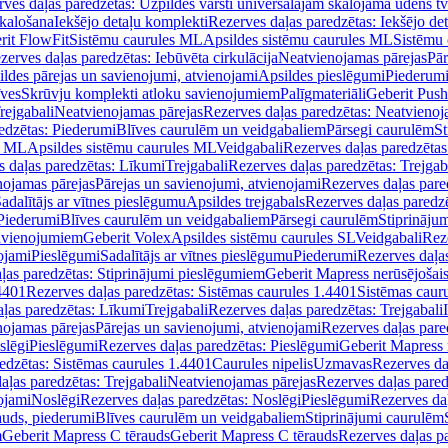
ves daļas paredzētas: Uzpildes vārsti universālajām skalojamā ūdens t
skalošana
Iekšējo detaļu komplekti
Rezerves daļas paredzētas: Iekšējo de
rit FlowFit
Sistēmu caurules ML
Apsildes sistēmu caurules ML
Sistēmu 
zerves daļas paredzētas: Iebūvēta cirkulācija
Neatvienojamas pārejas
Pār
ldes pārejas un savienojumi, atvienojami
Apsildes pieslēgumi
Piederum
īves
Skrūvju komplekti atloku savienojumiem
Palīgmateriāli
Geberit Push
rejgabali
Neatvienojamas pārejas
Rezerves daļas paredzētas: Neatvienoj
edzētas: Piederumi
Blīves caurulēm un veidgabaliem
Pārsegi caurulēm
St
s ML
Apsildes sistēmu caurules ML
Veidgabali
Rezerves daļas paredzētas
 daļas paredzētas: Līkumi
Trejgabali
Rezerves daļas paredzētas: Trejgab
nojamas pārejas
Pārejas un savienojumi, atvienojami
Rezerves daļas pare
adalītājs ar vītnes pieslēgumu
Apsildes trejgabals
Rezerves daļas paredzē
 Piederumi
Blīves caurulēm un veidgabaliem
Pārsegi caurulēm
Stiprināju
savienojumiem
Geberit Volex
Apsildes sistēmu caurules SL
Veidgabali
Reze
ojami
Pieslēgumi
Sadalītājs ar vītnes pieslēgumu
Piederumi
Rezerves daļa
ļas paredzētas: Stiprinājumi pieslēgumiem
Geberit Mapress nerūsējošais
4401
Rezerves daļas paredzētas: Sistēmas caurules 1.4401
Sistēmas caur
ļas paredzētas: Līkumi
Trejgabali
Rezerves daļas paredzētas: Trejgabali
nojamas pārejas
Pārejas un savienojumi, atvienojami
Rezerves daļas pare
slēgi
Pieslēgumi
Rezerves daļas paredzētas: Pieslēgumi
Geberit Mapress 
edzētas: Sistēmas caurules 1.4401
Caurules nipelis
Uzmavas
Rezerves da
aļas paredzētas: Trejgabali
Neatvienojamas pārejas
Rezerves daļas pared
ojami
Noslēgi
Rezerves daļas paredzētas: Noslēgi
Pieslēgumi
Rezerves da
auds, piederumi
Blīves caurulēm un veidgabaliem
Stiprinājumi caurulēm
m
Geberit Mapress C tērauds
Geberit Mapress C tērauds
Rezerves daļas p