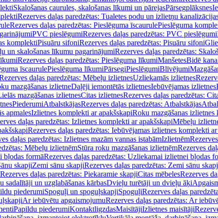
lekti
Skalošanas caurules, skalošanas līkumi un pārejas
Pārsegplāksnes
I
plekti
Rezerves daļas paredzētas: Tualetes podu un izlietņu kanalizācija
rule
Rezerves daļas paredzētas: Pieslēguma īscaurule
Pieslēguma komple
agarinājumi
PVC pieslēgumi
Rezerves daļas paredzētas: PVC pieslēgumi
jas komplekti
Pisuāru sifoni
Rezerves daļas paredzētas: Pisuāru sifoni
Glie
ļu un skalošanas līkumu pagarinājumi
Rezerves daļas paredzētas: Skalo
līkumi
Rezerves daļas paredzētas: Pieslēguma līkumi
Manšetes
Bidē kanal
ēguma īscaurule
Pieslēguma līkumi
Pārsegi
Pieslēgumi
Blīvējumi
Mazgāšan
Rezerves daļas paredzētas: Mēbeļu izlietnes
Uzliekamās izlietnes
Rezerve
oku mazgāšanas izlietne
Daļēji iemontētās izlietnes
Iebūvējamas izlietnes
Lielās mazgāšanas izlietnes
Citas izlietnes
Rezerves daļas paredzētas: Cita
etnes
Piederumi
Atbalstkājas
Rezerves daļas paredzētas: Atbalstkājas
Atbal
ās apmales
Izlietnes komplekti ar apakšskapi
Roku mazgāšanas izlietnes 
erves daļas paredzētas: Izlietnes komplekti ar apakšskapi
Mēbeļu izlietn
pakšskapi
Rezerves daļas paredzētas: Iebūvējamas izlietnes komplekti a
es daļas paredzētas: Izlietnes mazām vannas istabām
Izlietnēm
Rezerves 
edzētas: Mēbeļu izlietnēm
Stūra roku mazgāšanas izlietnēm
Rezerves daļ
ei bļodas formā
Rezerves daļas paredzētas: Uzliekamai izlietnei bļodas f
Sānu skapji
Zemi sānu skapji
Rezerves daļas paredzētas: Zemi sānu skapj
Rezerves daļas paredzētas: Piekaramie skapji
Citas mēbeles
Rezerves daļ
u sadalītāji un uzglabāšanas kārbas
Dvieļu turētāji un dvieļu āķi
Apgaism
ildu piederumi
Spoguļi un spoguļskapji
Spoguļi
Rezerves daļas paredzēta
uļskapji
Ar iebūvētu apgaismojumu
Rezerves daļas paredzētas: Ar iebū
enti
Papildu piederumi
Kontaktligzdas
Maisītāji
Izlietnes maisītāji
Rezerve
arbināšana, izmantojot elektrotīklu
Vertikāla montāža, darbināšana, izma