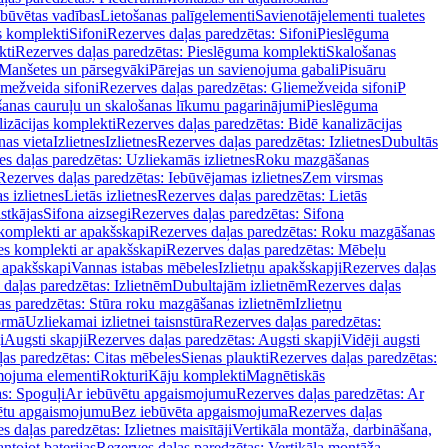
ebūvētas vadības
Lietošanas palīgelementi
Savienotājelementi tualetes
s komplekti
Sifoni
Rezerves daļas paredzētas: Sifoni
Pieslēguma
kti
Rezerves daļas paredzētas: Pieslēguma komplekti
Skalošanas
Manšetes un pārsegvāki
Pārejas un savienojuma gabali
Pisuāru
mežveida sifoni
Rezerves daļas paredzētas: Gliemežveida sifoni
P
šanas cauruļu un skalošanas līkumu pagarinājumi
Pieslēguma
izācijas komplekti
Rezerves daļas paredzētas: Bidē kanalizācijas
as vieta
Izlietnes
Izlietnes
Rezerves daļas paredzētas: Izlietnes
Dubultās
s daļas paredzētas: Uzliekamās izlietnes
Roku mazgāšanas
Rezerves daļas paredzētas: Iebūvējamas izlietnes
Zem virsmas
s izlietnes
Lietās izlietnes
Rezerves daļas paredzētas: Lietās
stkājas
Sifona aizsegi
Rezerves daļas paredzētas: Sifona
komplekti ar apakšskapi
Rezerves daļas paredzētas: Roku mazgāšanas
es komplekti ar apakšskapi
Rezerves daļas paredzētas: Mēbeļu
r apakšskapi
Vannas istabas mēbeles
Izlietņu apakšskapji
Rezerves daļas
daļas paredzētas: Izlietnēm
Dubultajām izlietnēm
Rezerves daļas
as paredzētas: Stūra roku mazgāšanas izlietnēm
Izlietņu
ormā
Uzliekamai izlietnei taisnstūra
Rezerves daļas paredzētas:
i
Augsti skapji
Rezerves daļas paredzētas: Augsti skapji
Vidēji augsti
as paredzētas: Citas mēbeles
Sienas plaukti
Rezerves daļas paredzētas:
ojuma elementi
Rokturi
Kāju komplekti
Magnētiskās
s: Spoguļi
Ar iebūvētu apgaismojumu
Rezerves daļas paredzētas: Ar
vētu apgaismojumu
Bez iebūvēta apgaismojuma
Rezerves daļas
s daļas paredzētas: Izlietnes maisītāji
Vertikāla montāža, darbināšana,
ntojot baterijas
Rezerves daļas paredzētas: Vertikāla montāža,