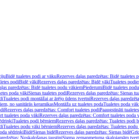
iju
Bidē tualetes podi ar vāku
Rezerves daļas paredzētas: Bidē tualetes 
letes podi
Bidē vāki
Rezerves daļas paredzētas: Bidē vāki
Tualetes podi
ļas paredzētas: Bidē tualetes podu vākiem
Piederumi
Bidē tualetes pod
letes poda vāki
Sienas tualetes podi
Rezerves daļas paredzētas: Sienas tu
di
Tualetes podi montāžai ar ārējo ūdens tvertni
Rezerves daļas paredzēta
diem, no sanitārās keramikas
Montāža uz tualetes poda
Tualetes poda vāk
odi
Rezerves daļas paredzētas: Comfort tualetes podi
Paaugstināti tualete
t tualetes poda vāki
Rezerves daļas paredzētas: Comfort tualetes poda 
ēdriņķi
Tualetes podi bērniem
Rezerves daļas paredzētas: Tualetes podi 
di
Tualetes podu vāki bērniem
Rezerves daļas paredzētas: Tualetes podu
oda sēdriņķi
Bidē
Sienas bidē
Rezerves daļas paredzētas: Sienas bidē
Grī
aredzētas: Noskalošanas taustiņi
Sigma zemapmetuma skalojamām tver