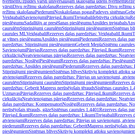
tvertnēm
Uzpildes vārsti universālajām skalojamā ūdens tvertnēm
Rezer
vārsti
Divu režīmu skalošana
Rezerves daļas paredzētas: Divu režīmu 
režīmu skalošana
Piederumi
Noskalošanas pogas
Padeves sistēmas
Gebe
Veidgabali
Savienojumi
Pārejas
Līkumi
Trejgabali
Iebūvēta cirkulācija
Re
pieslēgumu
Sadalītājs ar presēšanas pieslēgumu
Apsildes trejgabals
Apsi
caurulēm
Stiprinājumi caurulēm
Stiprinājumi pieslēgumiem
Sistēmas bl
caurules ML
Veidgabali
Rezerves daļas paredzētas: Veidgabali
Līkumi
T
ar vītnes pieslēgumu
Apsildes pieslēgumi
Piederumi
Rezerves daļas par
paredzētas: Stiprinājumi pieslēgumiem
Geberit Mepla
Sistēmu caurule
Savienojumi
Pārejas
Rezerves daļas paredzētas: Pārejas
Līkumi
Rezerves
cirkulācija
Neatvienojamas pārejas
Rezerves daļas paredzētas: Neatvie
paredzētas: Noslēgi
Pieslēgumi
Rezerves daļas paredzētas: Pieslēgumi
S
paredzētas: Apsildes pieslēgumi
Piederumi
Rezerves daļas paredzētas:
Stiprinājumi pieslēgumiem
Sistēmas blīves
Skrūvju komplekti atloku 
atvienojami
Rezerves daļas paredzētas: Pārejas un savienojumi, atvien
caurulēm
Stiprinājumi caurulēm
Stiprinājumi pieslēgumiem
Rezerves da
paredzētas: Geberit Mapress nerūsējošais tērauds
Sistēmas caurules 1.
Uzmavas
Pārejas
Rezerves daļas paredzētas: Pārejas
Līkumi
Rezerves da
cirkulācija
Neatvienojamas pārejas
Rezerves daļas paredzētas: Neatvie
daļas paredzētas: Kompensatori
Noslēgi
Rezerves daļas paredzētas: No
nerūsējošais tērauds, gāze
Sistēmas caurules 1.4401
Rezerves daļas par
Pārejas
Līkumi
Rezerves daļas paredzētas: Līkumi
Trejgabali
Rezerves d
atvienojami
Rezerves daļas paredzētas: Pārejas un savienojumi, atvien
piederumi
Rezerves daļas paredzētas: GeberitMapress nerūsējošais tēr
pieslēgumiem
Sistēmas blīves
Skrūvju komplekti atloku savienojumie