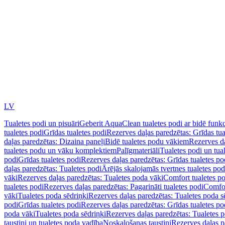
LV
Tualetes podi un pisuāri
Geberit AquaClean tualetes podi ar bidē funkc
tualetes podi
Grīdas tualetes podi
Rezerves daļas paredzētas: Grīdas tua
daļas paredzētas: Dizaina paneļi
Bidē tualetes podu vākiem
Rezerves da
tualetes podu un vāku komplektiem
Palīgmateriāli
Tualetes podi un tua
podi
Grīdas tualetes podi
Rezerves daļas paredzētas: Grīdas tualetes po
daļas paredzētas: Tualetes podi
Ārējās skalojamās tvertnes tualetes po
vāki
Rezerves daļas paredzētas: Tualetes poda vāki
Comfort tualetes p
tualetes podi
Rezerves daļas paredzētas: Pagarināti tualetes podi
Comfor
vāki
Tualetes poda sēdriņķi
Rezerves daļas paredzētas: Tualetes poda s
podi
Grīdas tualetes podi
Rezerves daļas paredzētas: Grīdas tualetes po
poda vāki
Tualetes poda sēdriņķi
Rezerves daļas paredzētas: Tualetes p
taustiņi un tualetes poda vadība
Noskalošanas taustiņi
Rezerves daļas p