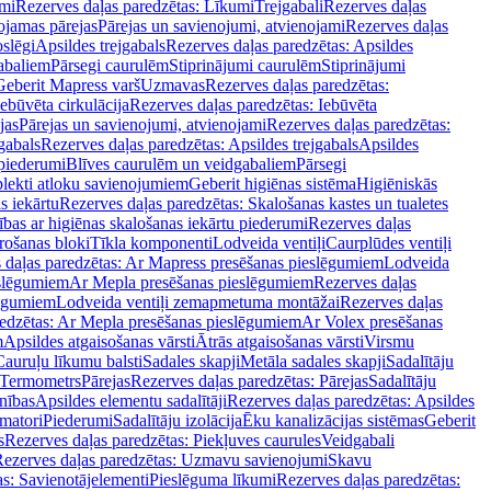
mi
Rezerves daļas paredzētas: Līkumi
Trejgabali
Rezerves daļas
ojamas pārejas
Pārejas un savienojumi, atvienojami
Rezerves daļas
slēgi
Apsildes trejgabals
Rezerves daļas paredzētas: Apsildes
abaliem
Pārsegi caurulēm
Stiprinājumi caurulēm
Stiprinājumi
Geberit Mapress varš
Uzmavas
Rezerves daļas paredzētas:
Iebūvēta cirkulācija
Rezerves daļas paredzētas: Iebūvēta
jas
Pārejas un savienojumi, atvienojami
Rezerves daļas paredzētas:
gabals
Rezerves daļas paredzētas: Apsildes trejgabals
Apsildes
 piederumi
Blīves caurulēm un veidgabaliem
Pārsegi
lekti atloku savienojumiem
Geberit higiēnas sistēma
Higiēniskās
s iekārtu
Rezerves daļas paredzētas: Skalošanas kastes un tualetes
ības ar higiēnas skalošanas iekārtu piederumi
Rezerves daļas
rošanas bloki
Tīkla komponenti
Lodveida ventiļi
Caurplūdes ventiļi
 daļas paredzētas: Ar Mapress presēšanas pieslēgumiem
Lodveida
eslēgumiem
Ar Mepla presēšanas pieslēgumiem
Rezerves daļas
lēgumiem
Lodveida ventiļi zemapmetuma montāžai
Rezerves daļas
redzētas: Ar Mepla presēšanas pieslēgumiem
Ar Volex presēšanas
m
Apsildes atgaisošanas vārsti
Ātrās atgaisošanas vārsti
Virsmu
Cauruļu līkumu balsti
Sadales skapji
Metāla sadales skapji
Sadalītāju
Termometrs
Pārejas
Rezerves daļas paredzētas: Pārejas
Sadalītāju
nības
Apsildes elementu sadalītāji
Rezerves daļas paredzētas: Apsildes
matori
Piederumi
Sadalītāju izolācija
Ēku kanalizācijas sistēmas
Geberit
s
Rezerves daļas paredzētas: Piekļuves caurules
Veidgabali
ezerves daļas paredzētas: Uzmavu savienojumi
Skavu
as: Savienotājelementi
Pieslēguma līkumi
Rezerves daļas paredzētas: