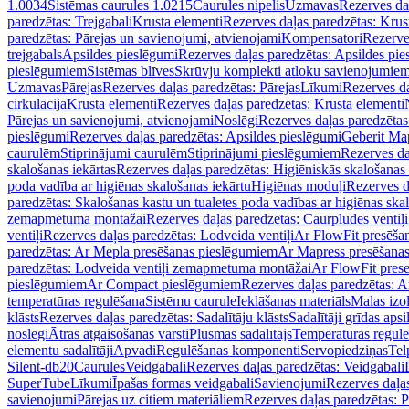
1.0034
Sistēmas caurules 1.0215
Caurules nipelis
Uzmavas
Rezerves da
paredzētas: Trejgabali
Krusta elementi
Rezerves daļas paredzētas: Krus
paredzētas: Pārejas un savienojumi, atvienojami
Kompensatori
Rezerve
trejgabals
Apsildes pieslēgumi
Rezerves daļas paredzētas: Apsildes pie
pieslēgumiem
Sistēmas blīves
Skrūvju komplekti atloku savienojumie
Uzmavas
Pārejas
Rezerves daļas paredzētas: Pārejas
Līkumi
Rezerves da
cirkulācija
Krusta elementi
Rezerves daļas paredzētas: Krusta elementi
Pārejas un savienojumi, atvienojami
Noslēgi
Rezerves daļas paredzētas
pieslēgumi
Rezerves daļas paredzētas: Apsildes pieslēgumi
Geberit Map
caurulēm
Stiprinājumi caurulēm
Stiprinājumi pieslēgumiem
Rezerves da
skalošanas iekārtas
Rezerves daļas paredzētas: Higiēniskās skalošanas 
poda vadība ar higiēnas skalošanas iekārtu
Higiēnas moduļi
Rezerves d
paredzētas: Skalošanas kastu un tualetes poda vadības ar higiēnas ska
zemapmetuma montāžai
Rezerves daļas paredzētas: Caurplūdes vent
ventiļi
Rezerves daļas paredzētas: Lodveida ventiļi
Ar FlowFit presēša
paredzētas: Ar Mepla presēšanas pieslēgumiem
Ar Mapress presēšana
paredzētas: Lodveida ventiļi zemapmetuma montāžai
Ar FlowFit pres
pieslēgumiem
Ar Compact pieslēgumiem
Rezerves daļas paredzētas: 
temperatūras regulēšana
Sistēmu caurule
Ieklāšanas materiāls
Malas izol
klāsts
Rezerves daļas paredzētas: Sadalītāju klāsts
Sadalītāji grīdas apsi
noslēgi
Ātrās atgaisošanas vārsti
Plūsmas sadalītājs
Temperatūras regulē
elementu sadalītāji
Apvadi
Regulēšanas komponenti
Servopiedziņas
Tel
Silent-db20
Caurules
Veidgabali
Rezerves daļas paredzētas: Veidgabali
SuperTube
Līkumi
Īpašas formas veidgabali
Savienojumi
Rezerves daļa
savienojumi
Pārejas uz citiem materiāliem
Rezerves daļas paredzētas: P