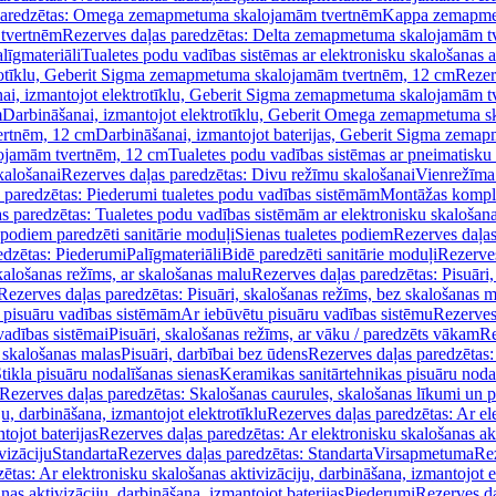
paredzētas: Omega zemapmetuma skalojamām tvertnēm
Kappa zemapme
tvertnēm
Rezerves daļas paredzētas: Delta zemapmetuma skalojamām t
līgmateriāli
Tualetes podu vadības sistēmas ar elektronisku skalošanas a
trotīklu, Geberit Sigma zemapmetuma skalojamām tvertnēm, 12 cm
Rezer
ai, izmantojot elektrotīklu, Geberit Sigma zemapmetuma skalojamām t
m
Darbināšanai, izmantojot elektrotīklu, Geberit Omega zemapmetuma 
ertnēm, 12 cm
Darbināšanai, izmantojot baterijas, Geberit Sigma zem
lojamām tvertnēm, 12 cm
Tualetes podu vadības sistēmas ar pneimatisku 
kalošanai
Rezerves daļas paredzētas: Divu režīmu skalošanai
Vienrežīma
 paredzētas: Piederumi tualetes podu vadības sistēmām
Montāžas kompl
s paredzētas: Tualetes podu vadības sistēmām ar elektronisku skalošana
 podiem paredzēti sanitārie moduļi
Sienas tualetes podiem
Rezerves daļas
edzētas: Piederumi
Palīgmateriāli
Bidē paredzēti sanitārie moduļi
Rezerves
skalošanas režīms, ar skalošanas malu
Rezerves daļas paredzētas: Pisuāri
Rezerves daļas paredzētas: Pisuāri, skalošanas režīms, bez skalošanas m
pisuāru vadības sistēmām
Ar iebūvētu pisuāru vadības sistēmu
Rezerves
vadības sistēmai
Pisuāri, skalošanas režīms, ar vāku / paredzēts vākam
Re
 skalošanas malas
Pisuāri, darbībai bez ūdens
Rezerves daļas paredzētas:
tikla pisuāru nodalīšanas sienas
Keramikas sanitārtehnikas pisuāru noda
Rezerves daļas paredzētas: Skalošanas caurules, skalošanas līkumi un p
u, darbināšana, izmantojot elektrotīklu
Rezerves daļas paredzētas: Ar el
tojot baterijas
Rezerves daļas paredzētas: Ar elektronisku skalošanas akt
vizāciju
Standarta
Rezerves daļas paredzētas: Standarta
Virsapmetuma
Re
ētas: Ar elektronisku skalošanas aktivizāciju, darbināšana, izmantojot e
as aktivizāciju, darbināšana, izmantojot baterijas
Piederumi
Rezerves da