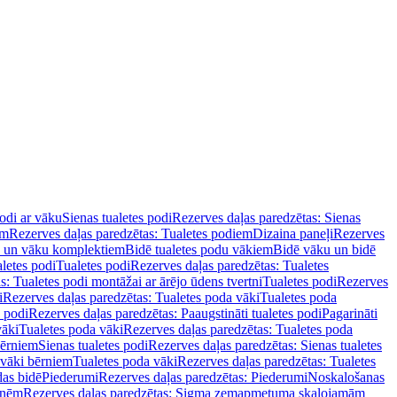
podi ar vāku
Sienas tualetes podi
Rezerves daļas paredzētas: Sienas
em
Rezerves daļas paredzētas: Tualetes podiem
Dizaina paneļi
Rezerves
u un vāku komplektiem
Bidē tualetes podu vākiem
Bidē vāku un bidē
aletes podi
Tualetes podi
Rezerves daļas paredzētas: Tualetes
s: Tualetes podi montāžai ar ārējo ūdens tvertni
Tualetes podi
Rezerves
i
Rezerves daļas paredzētas: Tualetes poda vāki
Tualetes poda
s podi
Rezerves daļas paredzētas: Paaugstināti tualetes podi
Pagarināti
vāki
Tualetes poda vāki
Rezerves daļas paredzētas: Tualetes poda
bērniem
Sienas tualetes podi
Rezerves daļas paredzētas: Sienas tualetes
 vāki bērniem
Tualetes poda vāki
Rezerves daļas paredzētas: Tualetes
das bidē
Piederumi
Rezerves daļas paredzētas: Piederumi
Noskalošanas
tnēm
Rezerves daļas paredzētas: Sigma zemapmetuma skalojamām