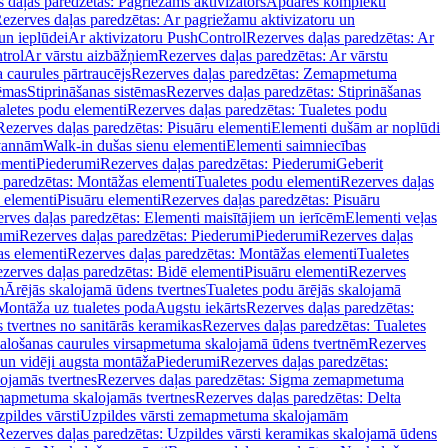
 daļas paredzētas: Pagriežams aktivizators
Apdares komplekti
ezerves daļas paredzētas: Ar pagriežamu aktivizatoru un
un ieplūdei
Ar aktivizatoru PushControl
Rezerves daļas paredzētas: Ar
trol
Ar vārstu aizbāžņiem
Rezerves daļas paredzētas: Ar vārstu
aurules pārtraucējs
Rezerves daļas paredzētas: Zemapmetuma
tēmas
Stiprināšanas sistēmas
Rezerves daļas paredzētas: Stiprināšanas
aletes podu elementi
Rezerves daļas paredzētas: Tualetes podu
Rezerves daļas paredzētas: Pisuāru elementi
Elementi dušām ar noplūdi
 vannām
Walk-in dušas sienu elementi
Elementi saimniecības
ementi
Piederumi
Rezerves daļas paredzētas: Piederumi
Geberit
 paredzētas: Montāžas elementi
Tualetes podu elementi
Rezerves daļas
 elementi
Pisuāru elementi
Rezerves daļas paredzētas: Pisuāru
rves daļas paredzētas: Elementi maisītājiem un ierīcēm
Elementi veļas
umi
Rezerves daļas paredzētas: Piederumi
Piederumi
Rezerves daļas
s elementi
Rezerves daļas paredzētas: Montāžas elementi
Tualetes
zerves daļas paredzētas: Bidē elementi
Pisuāru elementi
Rezerves
m
Ārējās skalojamā ūdens tvertnes
Tualetes podu ārējās skalojamā
Montāža uz tualetes poda
Augstu iekārts
Rezerves daļas paredzētas:
 tvertnes no sanitārās keramikas
Rezerves daļas paredzētas: Tualetes
alošanas caurules virsapmetuma skalojamā ūdens tvertnēm
Rezerves
un vidēji augsta montāža
Piederumi
Rezerves daļas paredzētas:
jamās tvertnes
Rezerves daļas paredzētas: Sigma zemapmetuma
mapmetuma skalojamās tvertnes
Rezerves daļas paredzētas: Delta
pildes vārsti
Uzpildes vārsti zemapmetuma skalojamām
Rezerves daļas paredzētas: Uzpildes vārsti keramikas skalojamā ūdens