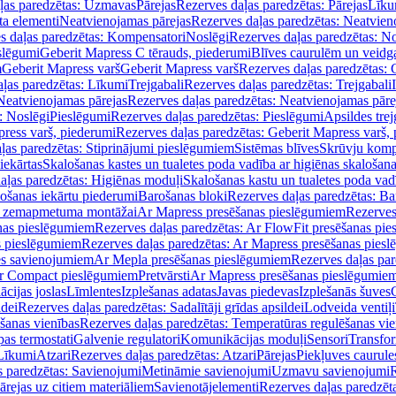
ļas paredzētas: Uzmavas
Pārejas
Rezerves daļas paredzētas: Pārejas
Līku
ta elementi
Neatvienojamas pārejas
Rezerves daļas paredzētas: Neatvien
s daļas paredzētas: Kompensatori
Noslēgi
Rezerves daļas paredzētas: No
slēgumi
Geberit Mapress C tērauds, piederumi
Blīves caurulēm un veidg
m
Geberit Mapress varš
Geberit Mapress varš
Rezerves daļas paredzētas: 
ļas paredzētas: Līkumi
Trejgabali
Rezerves daļas paredzētas: Trejgabali
Neatvienojamas pārejas
Rezerves daļas paredzētas: Neatvienojamas pāre
: Noslēgi
Pieslēgumi
Rezerves daļas paredzētas: Pieslēgumi
Apsildes trej
ress varš, piederumi
Rezerves daļas paredzētas: Geberit Mapress varš,
ļas paredzētas: Stiprinājumi pieslēgumiem
Sistēmas blīves
Skrūvju komp
iekārtas
Skalošanas kastes un tualetes poda vadība ar higiēnas skalošana
aļas paredzētas: Higiēnas moduļi
Skalošanas kastu un tualetes poda vad
lošanas iekārtu piederumi
Barošanas bloki
Rezerves daļas paredzētas: Ba
iļi zemapmetuma montāžai
Ar Mapress presēšanas pieslēgumiem
Rezerves
nas pieslēgumiem
Rezerves daļas paredzētas: Ar FlowFit presēšanas pi
s pieslēgumiem
Rezerves daļas paredzētas: Ar Mapress presēšanas pies
es savienojumiem
Ar Mepla presēšanas pieslēgumiem
Rezerves daļas pa
Ar Compact pieslēgumiem
Pretvārsti
Ar Mapress presēšanas pieslēgumie
ācijas joslas
Līmlentes
Izplešanas adatas
Javas piedevas
Izplešanās šuves
ldei
Rezerves daļas paredzētas: Sadalītāji grīdas apsildei
Lodveida ventiļi
šanas vienības
Rezerves daļas paredzētas: Temperatūras regulēšanas vie
pas termostati
Galvenie regulatori
Komunikācijas moduļi
Sensori
Transfor
Līkumi
Atzari
Rezerves daļas paredzētas: Atzari
Pārejas
Piekļuves caurule
s paredzētas: Savienojumi
Metināmie savienojumi
Uzmavu savienojumi
R
ārejas uz citiem materiāliem
Savienotājelementi
Rezerves daļas paredzēt