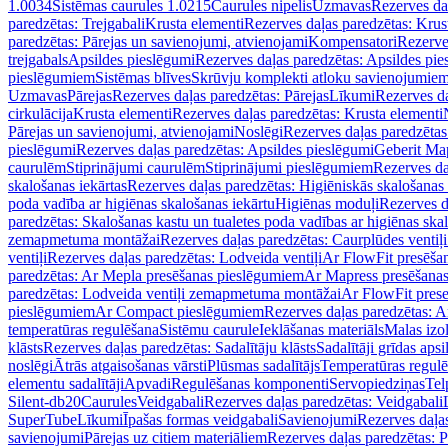
1.0034
Sistēmas caurules 1.0215
Caurules nipelis
Uzmavas
Rezerves da
paredzētas: Trejgabali
Krusta elementi
Rezerves daļas paredzētas: Krus
paredzētas: Pārejas un savienojumi, atvienojami
Kompensatori
Rezerve
trejgabals
Apsildes pieslēgumi
Rezerves daļas paredzētas: Apsildes pie
pieslēgumiem
Sistēmas blīves
Skrūvju komplekti atloku savienojumie
Uzmavas
Pārejas
Rezerves daļas paredzētas: Pārejas
Līkumi
Rezerves da
cirkulācija
Krusta elementi
Rezerves daļas paredzētas: Krusta elementi
Pārejas un savienojumi, atvienojami
Noslēgi
Rezerves daļas paredzētas
pieslēgumi
Rezerves daļas paredzētas: Apsildes pieslēgumi
Geberit Map
caurulēm
Stiprinājumi caurulēm
Stiprinājumi pieslēgumiem
Rezerves da
skalošanas iekārtas
Rezerves daļas paredzētas: Higiēniskās skalošanas 
poda vadība ar higiēnas skalošanas iekārtu
Higiēnas moduļi
Rezerves d
paredzētas: Skalošanas kastu un tualetes poda vadības ar higiēnas ska
zemapmetuma montāžai
Rezerves daļas paredzētas: Caurplūdes vent
ventiļi
Rezerves daļas paredzētas: Lodveida ventiļi
Ar FlowFit presēša
paredzētas: Ar Mepla presēšanas pieslēgumiem
Ar Mapress presēšana
paredzētas: Lodveida ventiļi zemapmetuma montāžai
Ar FlowFit pres
pieslēgumiem
Ar Compact pieslēgumiem
Rezerves daļas paredzētas: 
temperatūras regulēšana
Sistēmu caurule
Ieklāšanas materiāls
Malas izol
klāsts
Rezerves daļas paredzētas: Sadalītāju klāsts
Sadalītāji grīdas apsi
noslēgi
Ātrās atgaisošanas vārsti
Plūsmas sadalītājs
Temperatūras regulē
elementu sadalītāji
Apvadi
Regulēšanas komponenti
Servopiedziņas
Tel
Silent-db20
Caurules
Veidgabali
Rezerves daļas paredzētas: Veidgabali
SuperTube
Līkumi
Īpašas formas veidgabali
Savienojumi
Rezerves daļa
savienojumi
Pārejas uz citiem materiāliem
Rezerves daļas paredzētas: P