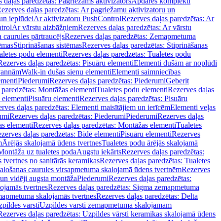
 daļas paredzētas: Pagriežams aktivizators
Apdares komplekti
ezerves daļas paredzētas: Ar pagriežamu aktivizatoru un
un ieplūdei
Ar aktivizatoru PushControl
Rezerves daļas paredzētas: Ar
trol
Ar vārstu aizbāžņiem
Rezerves daļas paredzētas: Ar vārstu
aurules pārtraucējs
Rezerves daļas paredzētas: Zemapmetuma
tēmas
Stiprināšanas sistēmas
Rezerves daļas paredzētas: Stiprināšanas
aletes podu elementi
Rezerves daļas paredzētas: Tualetes podu
Rezerves daļas paredzētas: Pisuāru elementi
Elementi dušām ar noplūdi
 vannām
Walk-in dušas sienu elementi
Elementi saimniecības
ementi
Piederumi
Rezerves daļas paredzētas: Piederumi
Geberit
 paredzētas: Montāžas elementi
Tualetes podu elementi
Rezerves daļas
 elementi
Pisuāru elementi
Rezerves daļas paredzētas: Pisuāru
rves daļas paredzētas: Elementi maisītājiem un ierīcēm
Elementi veļas
umi
Rezerves daļas paredzētas: Piederumi
Piederumi
Rezerves daļas
s elementi
Rezerves daļas paredzētas: Montāžas elementi
Tualetes
zerves daļas paredzētas: Bidē elementi
Pisuāru elementi
Rezerves
m
Ārējās skalojamā ūdens tvertnes
Tualetes podu ārējās skalojamā
Montāža uz tualetes poda
Augstu iekārts
Rezerves daļas paredzētas:
 tvertnes no sanitārās keramikas
Rezerves daļas paredzētas: Tualetes
alošanas caurules virsapmetuma skalojamā ūdens tvertnēm
Rezerves
un vidēji augsta montāža
Piederumi
Rezerves daļas paredzētas:
jamās tvertnes
Rezerves daļas paredzētas: Sigma zemapmetuma
mapmetuma skalojamās tvertnes
Rezerves daļas paredzētas: Delta
pildes vārsti
Uzpildes vārsti zemapmetuma skalojamām
Rezerves daļas paredzētas: Uzpildes vārsti keramikas skalojamā ūdens