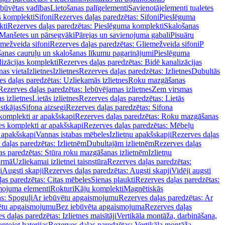
ebūvētas vadības
Lietošanas palīgelementi
Savienotājelementi tualetes
s komplekti
Sifoni
Rezerves daļas paredzētas: Sifoni
Pieslēguma
kti
Rezerves daļas paredzētas: Pieslēguma komplekti
Skalošanas
Manšetes un pārsegvāki
Pārejas un savienojuma gabali
Pisuāru
mežveida sifoni
Rezerves daļas paredzētas: Gliemežveida sifoni
P
šanas cauruļu un skalošanas līkumu pagarinājumi
Pieslēguma
izācijas komplekti
Rezerves daļas paredzētas: Bidē kanalizācijas
as vieta
Izlietnes
Izlietnes
Rezerves daļas paredzētas: Izlietnes
Dubultās
s daļas paredzētas: Uzliekamās izlietnes
Roku mazgāšanas
Rezerves daļas paredzētas: Iebūvējamas izlietnes
Zem virsmas
s izlietnes
Lietās izlietnes
Rezerves daļas paredzētas: Lietās
stkājas
Sifona aizsegi
Rezerves daļas paredzētas: Sifona
komplekti ar apakšskapi
Rezerves daļas paredzētas: Roku mazgāšanas
es komplekti ar apakšskapi
Rezerves daļas paredzētas: Mēbeļu
r apakšskapi
Vannas istabas mēbeles
Izlietņu apakšskapji
Rezerves daļas
daļas paredzētas: Izlietnēm
Dubultajām izlietnēm
Rezerves daļas
as paredzētas: Stūra roku mazgāšanas izlietnēm
Izlietņu
ormā
Uzliekamai izlietnei taisnstūra
Rezerves daļas paredzētas:
i
Augsti skapji
Rezerves daļas paredzētas: Augsti skapji
Vidēji augsti
as paredzētas: Citas mēbeles
Sienas plaukti
Rezerves daļas paredzētas:
ojuma elementi
Rokturi
Kāju komplekti
Magnētiskās
s: Spoguļi
Ar iebūvētu apgaismojumu
Rezerves daļas paredzētas: Ar
vētu apgaismojumu
Bez iebūvēta apgaismojuma
Rezerves daļas
s daļas paredzētas: Izlietnes maisītāji
Vertikāla montāža, darbināšana,
ntojot baterijas
Rezerves daļas paredzētas: Vertikāla montāža,