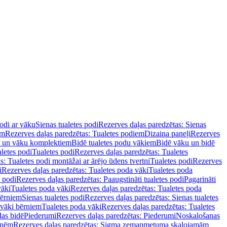
podi ar vāku
Sienas tualetes podi
Rezerves daļas paredzētas: Sienas
em
Rezerves daļas paredzētas: Tualetes podiem
Dizaina paneļi
Rezerves
u un vāku komplektiem
Bidē tualetes podu vākiem
Bidē vāku un bidē
aletes podi
Tualetes podi
Rezerves daļas paredzētas: Tualetes
s: Tualetes podi montāžai ar ārējo ūdens tvertni
Tualetes podi
Rezerves
i
Rezerves daļas paredzētas: Tualetes poda vāki
Tualetes poda
s podi
Rezerves daļas paredzētas: Paaugstināti tualetes podi
Pagarināti
vāki
Tualetes poda vāki
Rezerves daļas paredzētas: Tualetes poda
bērniem
Sienas tualetes podi
Rezerves daļas paredzētas: Sienas tualetes
 vāki bērniem
Tualetes poda vāki
Rezerves daļas paredzētas: Tualetes
das bidē
Piederumi
Rezerves daļas paredzētas: Piederumi
Noskalošanas
tnēm
Rezerves daļas paredzētas: Sigma zemapmetuma skalojamām