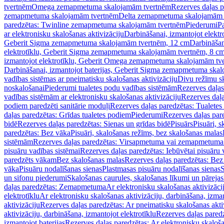
tvertnēm
Omega zemapmetuma skalojamām tvertnēm
Rezerves daļas 
zemapmetuma skalojamām tvertnēm
Delta zemapmetuma skalojamām 
paredzētas: Twinline zemapmetuma skalojamām tvertnēm
Piederumi
Pa
ar elektronisku skalošanas aktivizāciju
Darbināšanai, izmantojot elek
Geberit Sigma zemapmetuma skalojamām tvertnēm, 12 cm
Darbināšan
elektrotīklu, Geberit Sigma zemapmetuma skalojamām tvertnēm, 8 c
izmantojot elektrotīklu, Geberit Omega zemapmetuma skalojamām tv
Darbināšanai, izmantojot baterijas, Geberit Sigma zemapmetuma ska
vadības sistēmas ar pneimatisku skalošanas aktivizāciju
Divu režīmu s
noskalošanai
Piederumi tualetes podu vadības sistēmām
Rezerves daļas
vadības sistēmām ar elektronisku skalošanas aktivizāciju
Rezerves daļa
podiem paredzēti sanitārie moduļi
Rezerves daļas paredzētas: Tualetes
daļas paredzētas: Grīdas tualetes podiem
Piederumi
Rezerves daļas par
bidē
Rezerves daļas paredzētas: Sienas un grīdas bidē
Pisuārs
Pisuāri, 
paredzētas: Bez vāka
Pisuāri, skalošanas režīms, bez skalošanas malas
sistēmām
Rezerves daļas paredzētas: Virsapmetuma vai zemapmetuma 
pisuāru vadības sistēmai
Rezerves daļas paredzētas: Iebūvētai pisuāru 
paredzēts vākam
Bez skalošanas malas
Rezerves daļas paredzētas: Bez
vāka
Pisuāru nodalīšanas sienas
Plastmasas pisuāru nodalīšanas sienas
S
un sifonu piederumi
Skalošanas caurules, skalošanas līkumi un pārejas
daļas paredzētas: Zemapmetuma
Ar elektronisku skalošanas aktivizācij
elektrotīklu
Ar elektronisku skalošanas aktivizāciju, darbināšana, izman
aktivizāciju
Rezerves daļas paredzētas: Ar pneimatisku skalošanas akti
aktivizāciju, darbināšana, izmantojot elektrotīklu
Rezerves daļas paredz
izmantojot baterijas
Rezerves daļas paredzētas: Ar elektronisku skalošan