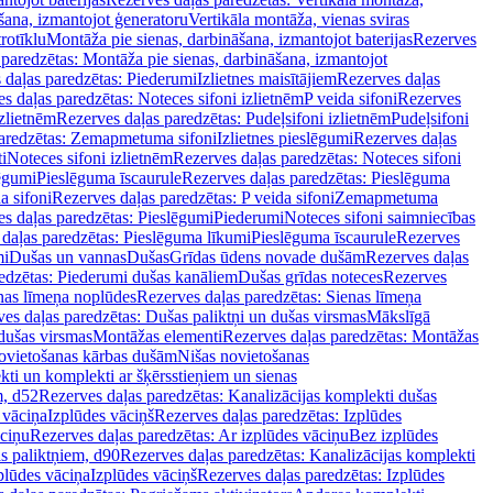
šana, izmantojot ģeneratoru
Vertikāla montāža, vienas sviras
rotīklu
Montāža pie sienas, darbināšana, izmantojot baterijas
Rezerves
paredzētas: Montāža pie sienas, darbināšana, izmantojot
 daļas paredzētas: Piederumi
Izlietnes maisītājiem
Rezerves daļas
s daļas paredzētas: Noteces sifoni izlietnēm
P veida sifoni
Rezerves
izlietnēm
Rezerves daļas paredzētas: Pudeļsifoni izlietnēm
Pudeļsifoni
paredzētas: Zemapmetuma sifoni
Izlietnes pieslēgumi
Rezerves daļas
i
Noteces sifoni izlietnēm
Rezerves daļas paredzētas: Noteces sifoni
lēgumi
Pieslēguma īscaurule
Rezerves daļas paredzētas: Pieslēguma
a sifoni
Rezerves daļas paredzētas: P veida sifoni
Zemapmetuma
s daļas paredzētas: Pieslēgumi
Piederumi
Noteces sifoni saimniecības
daļas paredzētas: Pieslēguma līkumi
Pieslēguma īscaurule
Rezerves
mi
Dušas un vannas
Dušas
Grīdas ūdens novade dušām
Rezerves daļas
edzētas: Piederumi dušas kanāliem
Dušas grīdas noteces
Rezerves
nas līmeņa noplūdes
Rezerves daļas paredzētas: Sienas līmeņa
es daļas paredzētas: Dušas paliktņi un dušas virsmas
Mākslīgā
dušas virsmas
Montāžas elementi
Rezerves daļas paredzētas: Montāžas
ovietošanas kārbas dušām
Nišas novietošanas
ti un komplekti ar šķērsstieņiem un sienas
m, d52
Rezerves daļas paredzētas: Kanalizācijas komplekti dušas
 vāciņa
Izplūdes vāciņš
Rezerves daļas paredzētas: Izplūdes
āciņu
Rezerves daļas paredzētas: Ar izplūdes vāciņu
Bez izplūdes
s paliktņiem, d90
Rezerves daļas paredzētas: Kanalizācijas komplekti
plūdes vāciņa
Izplūdes vāciņš
Rezerves daļas paredzētas: Izplūdes