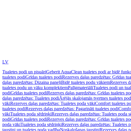
LV
Tualetes podi un pisuāri
Geberit AquaClean tualetes podi ar bidē funkc
tualetes podi
Grīdas tualetes podi
Rezerves daļas paredzētas: Grīdas tua
daļas paredzētas: Dizaina paneļi
Bidē tualetes podu vākiem
Rezerves da
tualetes podu un vāku komplektiem
Palīgmateriāli
Tualetes podi un tua
podi
Grīdas tualetes podi
Rezerves daļas paredzētas: Grīdas tualetes po
daļas paredzētas: Tualetes podi
Ārējās skalojamās tvertnes tualetes po
vāki
Rezerves daļas paredzētas: Tualetes poda vāki
Comfort tualetes p
tualetes podi
Rezerves daļas paredzētas: Pagarināti tualetes podi
Comfor
vāki
Tualetes poda sēdriņķi
Rezerves daļas paredzētas: Tualetes poda s
podi
Grīdas tualetes podi
Rezerves daļas paredzētas: Grīdas tualetes po
poda vāki
Tualetes poda sēdriņķi
Rezerves daļas paredzētas: Tualetes p
taustiņi un tualetes poda vadība
Noskalošanas taustiņi
Rezerves daļas p