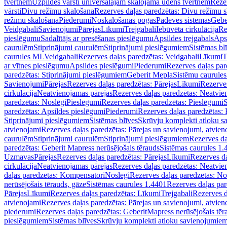
tvertnēm
Uzpildes vārsti universālajām skalojamā ūdens tvertnēm
Rezer
vārsti
Divu režīmu skalošana
Rezerves daļas paredzētas: Divu režīmu 
režīmu skalošana
Piederumi
Noskalošanas pogas
Padeves sistēmas
Gebe
Veidgabali
Savienojumi
Pārejas
Līkumi
Trejgabali
Iebūvēta cirkulācija
Re
pieslēgumu
Sadalītājs ar presēšanas pieslēgumu
Apsildes trejgabals
Apsi
caurulēm
Stiprinājumi caurulēm
Stiprinājumi pieslēgumiem
Sistēmas bl
caurules ML
Veidgabali
Rezerves daļas paredzētas: Veidgabali
Līkumi
T
ar vītnes pieslēgumu
Apsildes pieslēgumi
Piederumi
Rezerves daļas par
paredzētas: Stiprinājumi pieslēgumiem
Geberit Mepla
Sistēmu caurule
Savienojumi
Pārejas
Rezerves daļas paredzētas: Pārejas
Līkumi
Rezerves
cirkulācija
Neatvienojamas pārejas
Rezerves daļas paredzētas: Neatvie
paredzētas: Noslēgi
Pieslēgumi
Rezerves daļas paredzētas: Pieslēgumi
S
paredzētas: Apsildes pieslēgumi
Piederumi
Rezerves daļas paredzētas:
Stiprinājumi pieslēgumiem
Sistēmas blīves
Skrūvju komplekti atloku 
atvienojami
Rezerves daļas paredzētas: Pārejas un savienojumi, atvien
caurulēm
Stiprinājumi caurulēm
Stiprinājumi pieslēgumiem
Rezerves da
paredzētas: Geberit Mapress nerūsējošais tērauds
Sistēmas caurules 1.
Uzmavas
Pārejas
Rezerves daļas paredzētas: Pārejas
Līkumi
Rezerves da
cirkulācija
Neatvienojamas pārejas
Rezerves daļas paredzētas: Neatvie
daļas paredzētas: Kompensatori
Noslēgi
Rezerves daļas paredzētas: No
nerūsējošais tērauds, gāze
Sistēmas caurules 1.4401
Rezerves daļas par
Pārejas
Līkumi
Rezerves daļas paredzētas: Līkumi
Trejgabali
Rezerves d
atvienojami
Rezerves daļas paredzētas: Pārejas un savienojumi, atvien
piederumi
Rezerves daļas paredzētas: GeberitMapress nerūsējošais tēr
pieslēgumiem
Sistēmas blīves
Skrūvju komplekti atloku savienojumie