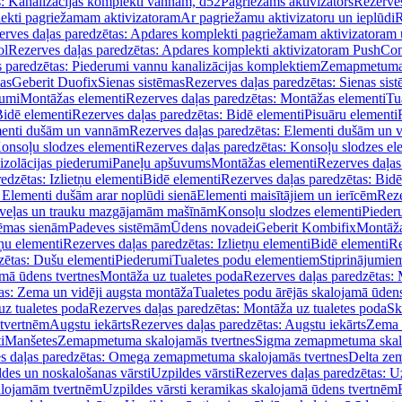
s: Kanalizācijas komplekti vannām, d52
Pagriežams aktivizators
Rezerves
lekti pagriežamam aktivizatoram
Ar pagriežamu aktivizatoru un ieplūdi
R
erves daļas paredzētas: Apdares komplekti pagriežamam aktivizatoram 
ol
Rezerves daļas paredzētas: Apdares komplekti aktivizatoram PushCon
s paredzētas: Piederumi vannu kanalizācijas komplektiem
Zemapmetuma c
mas
Geberit Duofix
Sienas sistēmas
Rezerves daļas paredzētas: Sienas sis
rumi
Montāžas elementi
Rezerves daļas paredzētas: Montāžas elementi
Tu
idē elementi
Rezerves daļas paredzētas: Bidē elementi
Pisuāru elementi
enti dušām un vannām
Rezerves daļas paredzētas: Elementi dušām un
onsoļu slodzes elementi
Rezerves daļas paredzētas: Konsoļu slodzes el
izolācijas piederumi
Paneļu apšuvums
Montāžas elementi
Rezerves daļas
edzētas: Izlietņu elementi
Bidē elementi
Rezerves daļas paredzētas: Bidē
 Elementi dušām arar noplūdi sienā
Elementi maisītājiem un ierīcēm
Reze
i veļas un trauku mazgājamām mašīnām
Konsoļu slodzes elementi
Pieder
tēmas sienām
Padeves sistēmām
Ūdens novadei
Geberit Kombifix
Montāža
tņu elementi
Rezerves daļas paredzētas: Izlietņu elementi
Bidē elementi
Re
zētas: Dušu elementi
Piederumi
Tualetes podu elementiem
Stiprinājumie
amā ūdens tvertnes
Montāža uz tualetes poda
Rezerves daļas paredzētas: 
as: Zema un vidēji augsta montāža
Tualetes podu ārējās skalojamā ūdens
z tualetes poda
Rezerves daļas paredzētas: Montāža uz tualetes poda
Sk
 tvertnēm
Augstu iekārts
Rezerves daļas paredzētas: Augstu iekārts
Zema 
i
Manšetes
Zemapmetuma skalojamās tvertnes
Sigma zemapmetuma skalo
s daļas paredzētas: Omega zemapmetuma skalojamās tvertnes
Delta ze
des un noskalošanas vārsti
Uzpildes vārsti
Rezerves daļas paredzētas: Uz
alojamām tvertnēm
Uzpildes vārsti keramikas skalojamā ūdens tvertnēm