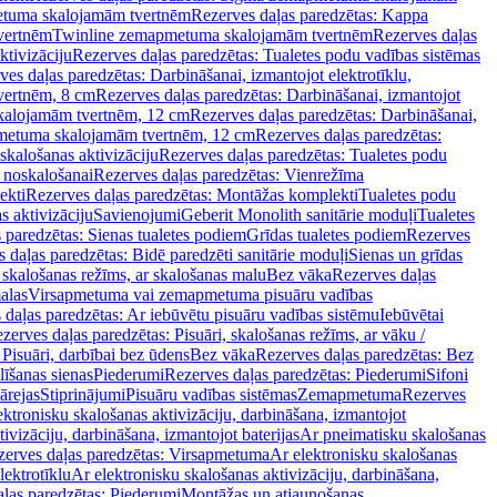
tuma skalojamām tvertnēm
Rezerves daļas paredzētas: Kappa
vertnēm
Twinline zemapmetuma skalojamām tvertnēm
Rezerves daļas
ktivizāciju
Rezerves daļas paredzētas: Tualetes podu vadības sistēmas
ves daļas paredzētas: Darbināšanai, izmantojot elektrotīklu,
vertnēm, 8 cm
Rezerves daļas paredzētas: Darbināšanai, izmantojot
skalojamām tvertnēm, 12 cm
Rezerves daļas paredzētas: Darbināšanai,
apmetuma skalojamām tvertnēm, 12 cm
Rezerves daļas paredzētas:
skalošanas aktivizāciju
Rezerves daļas paredzētas: Tualetes podu
 noskalošanai
Rezerves daļas paredzētas: Vienrežīma
ekti
Rezerves daļas paredzētas: Montāžas komplekti
Tualetes podu
s aktivizāciju
Savienojumi
Geberit Monolith sanitārie moduļi
Tualetes
 paredzētas: Sienas tualetes podiem
Grīdas tualetes podiem
Rezerves
 daļas paredzētas: Bidē paredzēti sanitārie moduļi
Sienas un grīdas
, skalošanas režīms, ar skalošanas malu
Bez vāka
Rezerves daļas
alas
Virsapmetuma vai zemapmetuma pisuāru vadības
 daļas paredzētas: Ar iebūvētu pisuāru vadības sistēmu
Iebūvētai
zerves daļas paredzētas: Pisuāri, skalošanas režīms, ar vāku /
 Pisuāri, darbībai bez ūdens
Bez vāka
Rezerves daļas paredzētas: Bez
līšanas sienas
Piederumi
Rezerves daļas paredzētas: Piederumi
Sifoni
ārejas
Stiprinājumi
Pisuāru vadības sistēmas
Zemapmetuma
Rezerves
ektronisku skalošanas aktivizāciju, darbināšana, izmantojot
ivizāciju, darbināšana, izmantojot baterijas
Ar pneimatisku skalošanas
zerves daļas paredzētas: Virsapmetuma
Ar elektronisku skalošanas
lektrotīklu
Ar elektronisku skalošanas aktivizāciju, darbināšana,
ļas paredzētas: Piederumi
Montāžas un atjaunošanas