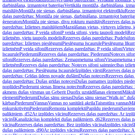
darbināšana, izmantojot baterijas
Vertikāla montāža, darbināšana, izma
maisītājs
Montāža pie sienas, darbināšana, izmantojot elektrotīklu
Rezer
daļas paredzētas: Montāža pie sienas, darbināšana, izmantojot baterija
ģeneratoru
Montāža pie sienas, divu rokturu maisītājs
Rezerves daļas pa
paredzētas: Izlietnes maisītājiem
Mazgāšanas vietas, virtuves izlietņu, i
daļas paredzētas: P veida sifoni
P veida sifoni, vietu taupoši modeļi
Reze
izlietnēm, vietu taupošs modelis
Rezerves daļas paredzētas: Pudeļsifoni
paredzētas: Izlietnes pieslēgumi
Pieslēguma īscaurule
Pieslēguma līkum
izlietnēm
P veida sifoni
Rezerves daļas paredzētas: P veida sifoni
Virtuv
īscaurule
Piederumi
Rezerves daļas paredzētas: Piederumi
Noteces sifo
sifoni
Rezerves daļas paredzētas: Zemapmetuma sifoni
Virsapmetuma s
izlietnēm
Rezerves daļas paredzētas: Noteces sifoni saimniecības izlie
daļas paredzētas: Pieslēguma īscaurule
Izplūdes vārsti
Rezerves daļas pa
paredzētas: Grīdas ūdens novade dušām
Dušas noteces
Rezerves daļas
daļas paredzētas: Dušas grīdas noteces
Dušas pamatnes izplūdes piede
noplūdes
Piederumi sienas līmeņa notecēm
Rezerves daļas paredzētas:
akmens dušas virsmas un Geberit Duofix uzstādīšanas elementi
Mākslī
elementi
Piederumi
Dušas sānu sienas
Dušas sānu sienas
“Walk-in” duša
kārbas
Piederumi
Vannas
Vannas no sanitārā akrila
Taisnstūra vannas
Mā
enkurskrūvēm
Piederumi
Remonta komplekti
Papildu piederumi
Savien
paliktņiem, d52
Ar izplūdes vāciņu
Rezerves daļas paredzētas: Ar izpl
vāciņš
Kanalizācijas komplekti dušas paliktņiem, d62
Rezerves daļas p
vāciņa
Rezerves daļas paredzētas: Bez izplūdes vāciņa
Izplūdes vāciņš
dušas paliktņiem, d90
Ar izplūdes vāciņu
Rezerves daļas paredzētas: A