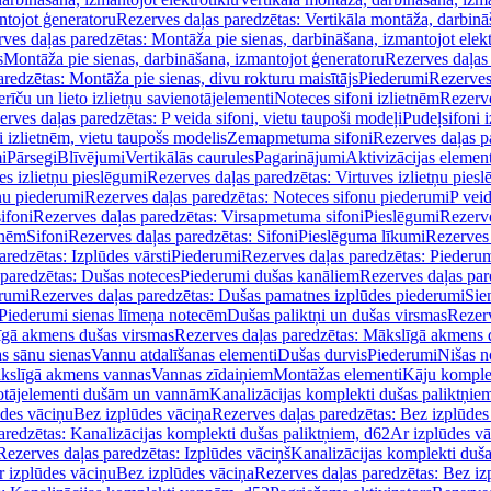
ntojot ģeneratoru
Rezerves daļas paredzētas: Vertikāla montāža, darbinā
ves daļas paredzētas: Montāža pie sienas, darbināšana, izmantojot elekt
s
Montāža pie sienas, darbināšana, izmantojot ģeneratoru
Rezerves daļas 
redzētas: Montāža pie sienas, divu rokturu maisītājs
Piederumi
Rezerves
erīču un lieto izlietņu savienotājelementi
Noteces sifoni izlietnēm
Rezerve
rves daļas paredzētas: P veida sifoni, vietu taupoši modeļi
Pudeļsifoni 
 izlietnēm, vietu taupošs modelis
Zemapmetuma sifoni
Rezerves daļas 
i
Pārsegi
Blīvējumi
Vertikālās caurules
Pagarinājumi
Aktivizācijas element
es izlietņu pieslēgumi
Rezerves daļas paredzētas: Virtuves izlietņu pies
nu piederumi
Rezerves daļas paredzētas: Noteces sifonu piederumi
P veid
ifoni
Rezerves daļas paredzētas: Virsapmetuma sifoni
Pieslēgumi
Rezerve
tnēm
Sifoni
Rezerves daļas paredzētas: Sifoni
Pieslēguma līkumi
Rezerves 
redzētas: Izplūdes vārsti
Piederumi
Rezerves daļas paredzētas: Piederu
 paredzētas: Dušas noteces
Piederumi dušas kanāliem
Rezerves daļas par
rumi
Rezerves daļas paredzētas: Dušas pamatnes izplūdes piederumi
Sie
 Piederumi sienas līmeņa notecēm
Dušas paliktņi un dušas virsmas
Rezerv
gā akmens dušas virsmas
Rezerves daļas paredzētas: Mākslīgā akmens 
s sānu sienas
Vannu atdalīšanas elementi
Dušas durvis
Piederumi
Nišas n
kslīgā akmens vannas
Vannas zīdaiņiem
Montāžas elementi
Kāju komplek
otājelementi dušām un vannām
Kanalizācijas komplekti dušas paliktņie
ūdes vāciņu
Bez izplūdes vāciņa
Rezerves daļas paredzētas: Bez izplūdes
aredzētas: Kanalizācijas komplekti dušas paliktņiem, d62
Ar izplūdes v
Rezerves daļas paredzētas: Izplūdes vāciņš
Kanalizācijas komplekti duša
r izplūdes vāciņu
Bez izplūdes vāciņa
Rezerves daļas paredzētas: Bez iz