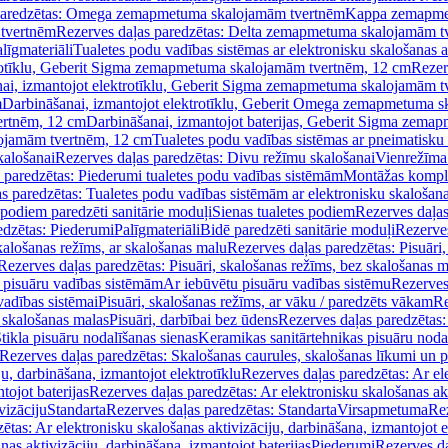
paredzētas: Omega zemapmetuma skalojamām tvertnēm
Kappa zemapme
tvertnēm
Rezerves daļas paredzētas: Delta zemapmetuma skalojamām t
līgmateriāli
Tualetes podu vadības sistēmas ar elektronisku skalošanas a
trotīklu, Geberit Sigma zemapmetuma skalojamām tvertnēm, 12 cm
Rezer
ai, izmantojot elektrotīklu, Geberit Sigma zemapmetuma skalojamām t
m
Darbināšanai, izmantojot elektrotīklu, Geberit Omega zemapmetuma 
ertnēm, 12 cm
Darbināšanai, izmantojot baterijas, Geberit Sigma zem
lojamām tvertnēm, 12 cm
Tualetes podu vadības sistēmas ar pneimatisku 
kalošanai
Rezerves daļas paredzētas: Divu režīmu skalošanai
Vienrežīma
 paredzētas: Piederumi tualetes podu vadības sistēmām
Montāžas kompl
s paredzētas: Tualetes podu vadības sistēmām ar elektronisku skalošana
 podiem paredzēti sanitārie moduļi
Sienas tualetes podiem
Rezerves daļas
edzētas: Piederumi
Palīgmateriāli
Bidē paredzēti sanitārie moduļi
Rezerves
skalošanas režīms, ar skalošanas malu
Rezerves daļas paredzētas: Pisuāri
Rezerves daļas paredzētas: Pisuāri, skalošanas režīms, bez skalošanas m
pisuāru vadības sistēmām
Ar iebūvētu pisuāru vadības sistēmu
Rezerves
vadības sistēmai
Pisuāri, skalošanas režīms, ar vāku / paredzēts vākam
Re
 skalošanas malas
Pisuāri, darbībai bez ūdens
Rezerves daļas paredzētas:
tikla pisuāru nodalīšanas sienas
Keramikas sanitārtehnikas pisuāru noda
Rezerves daļas paredzētas: Skalošanas caurules, skalošanas līkumi un p
u, darbināšana, izmantojot elektrotīklu
Rezerves daļas paredzētas: Ar el
tojot baterijas
Rezerves daļas paredzētas: Ar elektronisku skalošanas akt
vizāciju
Standarta
Rezerves daļas paredzētas: Standarta
Virsapmetuma
Re
ētas: Ar elektronisku skalošanas aktivizāciju, darbināšana, izmantojot e
as aktivizāciju, darbināšana, izmantojot baterijas
Piederumi
Rezerves da