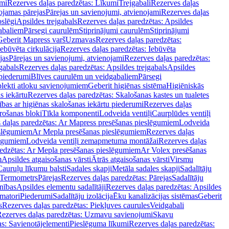
mi
Rezerves daļas paredzētas: Līkumi
Trejgabali
Rezerves daļas
ojamas pārejas
Pārejas un savienojumi, atvienojami
Rezerves daļas
slēgi
Apsildes trejgabals
Rezerves daļas paredzētas: Apsildes
abaliem
Pārsegi caurulēm
Stiprinājumi caurulēm
Stiprinājumi
Geberit Mapress varš
Uzmavas
Rezerves daļas paredzētas:
Iebūvēta cirkulācija
Rezerves daļas paredzētas: Iebūvēta
jas
Pārejas un savienojumi, atvienojami
Rezerves daļas paredzētas:
gabals
Rezerves daļas paredzētas: Apsildes trejgabals
Apsildes
 piederumi
Blīves caurulēm un veidgabaliem
Pārsegi
lekti atloku savienojumiem
Geberit higiēnas sistēma
Higiēniskās
s iekārtu
Rezerves daļas paredzētas: Skalošanas kastes un tualetes
ības ar higiēnas skalošanas iekārtu piederumi
Rezerves daļas
rošanas bloki
Tīkla komponenti
Lodveida ventiļi
Caurplūdes ventiļi
 daļas paredzētas: Ar Mapress presēšanas pieslēgumiem
Lodveida
eslēgumiem
Ar Mepla presēšanas pieslēgumiem
Rezerves daļas
lēgumiem
Lodveida ventiļi zemapmetuma montāžai
Rezerves daļas
redzētas: Ar Mepla presēšanas pieslēgumiem
Ar Volex presēšanas
m
Apsildes atgaisošanas vārsti
Ātrās atgaisošanas vārsti
Virsmu
Cauruļu līkumu balsti
Sadales skapji
Metāla sadales skapji
Sadalītāju
Termometrs
Pārejas
Rezerves daļas paredzētas: Pārejas
Sadalītāju
nības
Apsildes elementu sadalītāji
Rezerves daļas paredzētas: Apsildes
matori
Piederumi
Sadalītāju izolācija
Ēku kanalizācijas sistēmas
Geberit
s
Rezerves daļas paredzētas: Piekļuves caurules
Veidgabali
ezerves daļas paredzētas: Uzmavu savienojumi
Skavu
as: Savienotājelementi
Pieslēguma līkumi
Rezerves daļas paredzētas: