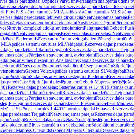
ves daļas paredzētas: Uzpildes vārsti universālajām skalojamā ūdens t
skalošana
Iekšējo detaļu komplekti
Rezerves daļas paredzētas: Iekšējo de
rit FlowFit
Sistēmu caurules ML
Apsildes sistēmu caurules ML
Sistēmu 
zerves daļas paredzētas: Iebūvēta cirkulācija
Neatvienojamas pārejas
Pār
ldes pārejas un savienojumi, atvienojami
Apsildes pieslēgumi
Piederum
īves
Skrūvju komplekti atloku savienojumiem
Palīgmateriāli
Geberit Push
rejgabali
Neatvienojamas pārejas
Rezerves daļas paredzētas: Neatvienoj
edzētas: Piederumi
Blīves caurulēm un veidgabaliem
Pārsegi caurulēm
St
s ML
Apsildes sistēmu caurules ML
Veidgabali
Rezerves daļas paredzētas
 daļas paredzētas: Līkumi
Trejgabali
Rezerves daļas paredzētas: Trejgab
nojamas pārejas
Pārejas un savienojumi, atvienojami
Rezerves daļas pare
adalītājs ar vītnes pieslēgumu
Apsildes trejgabals
Rezerves daļas paredzē
 Piederumi
Blīves caurulēm un veidgabaliem
Pārsegi caurulēm
Stiprināju
savienojumiem
Geberit Volex
Apsildes sistēmu caurules SL
Veidgabali
Reze
ojami
Pieslēgumi
Sadalītājs ar vītnes pieslēgumu
Piederumi
Rezerves daļa
ļas paredzētas: Stiprinājumi pieslēgumiem
Geberit Mapress nerūsējošais
4401
Rezerves daļas paredzētas: Sistēmas caurules 1.4401
Sistēmas caur
ļas paredzētas: Līkumi
Trejgabali
Rezerves daļas paredzētas: Trejgabali
nojamas pārejas
Pārejas un savienojumi, atvienojami
Rezerves daļas pare
slēgi
Pieslēgumi
Rezerves daļas paredzētas: Pieslēgumi
Geberit Mapress 
edzētas: Sistēmas caurules 1.4401
Caurules nipelis
Uzmavas
Rezerves da
aļas paredzētas: Trejgabali
Neatvienojamas pārejas
Rezerves daļas pared
ojami
Noslēgi
Rezerves daļas paredzētas: Noslēgi
Pieslēgumi
Rezerves da
auds, piederumi
Blīves caurulēm un veidgabaliem
Stiprinājumi caurulēm
m
Geberit Mapress C tērauds
Geberit Mapress C tērauds
Rezerves daļas p