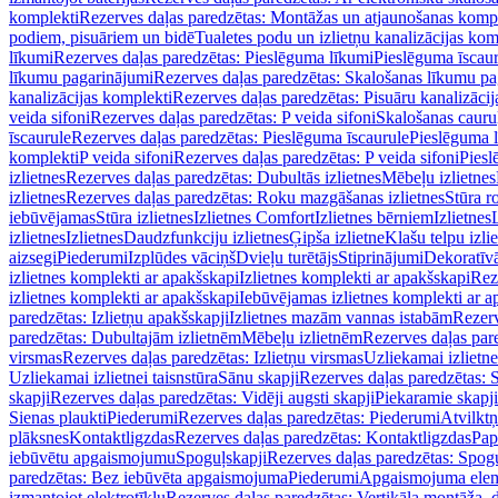
komplekti
Rezerves daļas paredzētas: Montāžas un atjaunošanas komp
podiem, pisuāriem un bidē
Tualetes podu un izlietņu kanalizācijas kom
līkumi
Rezerves daļas paredzētas: Pieslēguma līkumi
Pieslēguma īscau
līkumu pagarinājumi
Rezerves daļas paredzētas: Skalošanas līkumu p
kanalizācijas komplekti
Rezerves daļas paredzētas: Pisuāru kanalizāci
veida sifoni
Rezerves daļas paredzētas: P veida sifoni
Skalošanas cauru
īscaurule
Rezerves daļas paredzētas: Pieslēguma īscaurule
Pieslēguma 
komplekti
P veida sifoni
Rezerves daļas paredzētas: P veida sifoni
Piesl
izlietnes
Rezerves daļas paredzētas: Dubultās izlietnes
Mēbeļu izlietnes
izlietnes
Rezerves daļas paredzētas: Roku mazgāšanas izlietnes
Stūra r
iebūvējamas
Stūra izlietnes
Izlietnes Comfort
Izlietnes bērniem
Izlietnes
izlietnes
Izlietnes
Daudzfunkciju izlietnes
Ģipša izlietne
Klašu telpu izli
aizsegi
Piederumi
Izplūdes vāciņš
Dvieļu turētājs
Stiprinājumi
Dekoratīv
izlietnes komplekti ar apakšskapi
Izlietnes komplekti ar apakšskapi
Rez
izlietnes komplekti ar apakšskapi
Iebūvējamas izlietnes komplekti ar a
paredzētas: Izlietņu apakšskapji
Izlietnes mazām vannas istabām
Rezerv
paredzētas: Dubultajām izlietnēm
Mēbeļu izlietnēm
Rezerves daļas par
virsmas
Rezerves daļas paredzētas: Izlietņu virsmas
Uzliekamai izlietn
Uzliekamai izlietnei taisnstūra
Sānu skapji
Rezerves daļas paredzētas: 
skapji
Rezerves daļas paredzētas: Vidēji augsti skapji
Piekaramie skapji
Sienas plaukti
Piederumi
Rezerves daļas paredzētas: Piederumi
Atvilktņ
plāksnes
Kontaktligzdas
Rezerves daļas paredzētas: Kontaktligzdas
Pap
iebūvētu apgaismojumu
Spoguļskapji
Rezerves daļas paredzētas: Spog
paredzētas: Bez iebūvēta apgaismojuma
Piederumi
Apgaismojuma elem
izmantojot elektrotīklu
Rezerves daļas paredzētas: Vertikāla montāža, d