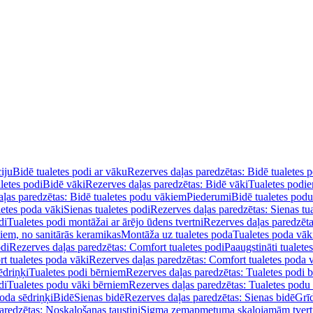
iju
Bidē tualetes podi ar vāku
Rezerves daļas paredzētas: Bidē tualetes 
letes podi
Bidē vāki
Rezerves daļas paredzētas: Bidē vāki
Tualetes podi
ļas paredzētas: Bidē tualetes podu vākiem
Piederumi
Bidē tualetes pod
letes poda vāki
Sienas tualetes podi
Rezerves daļas paredzētas: Sienas tu
di
Tualetes podi montāžai ar ārējo ūdens tvertni
Rezerves daļas paredzēta
diem, no sanitārās keramikas
Montāža uz tualetes poda
Tualetes poda vāk
odi
Rezerves daļas paredzētas: Comfort tualetes podi
Paaugstināti tualete
t tualetes poda vāki
Rezerves daļas paredzētas: Comfort tualetes poda 
ēdriņķi
Tualetes podi bērniem
Rezerves daļas paredzētas: Tualetes podi 
di
Tualetes podu vāki bērniem
Rezerves daļas paredzētas: Tualetes podu
oda sēdriņķi
Bidē
Sienas bidē
Rezerves daļas paredzētas: Sienas bidē
Grī
aredzētas: Noskalošanas taustiņi
Sigma zemapmetuma skalojamām tver