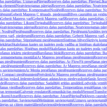
ļas paredzētas: Uzmavas
Pārejas
Rezerves daļas paredzētas: Pārejas
Līku
ta elementi
Neatvienojamas pārejas
Rezerves daļas paredzētas: Neatvien
s daļas paredzētas: Kompensatori
Noslēgi
Rezerves daļas paredzētas: No
slēgumi
Geberit Mapress C tērauds, piederumi
Blīves caurulēm un veidg
m
Geberit Mapress varš
Geberit Mapress varš
Rezerves daļas paredzētas: 
ļas paredzētas: Līkumi
Trejgabali
Rezerves daļas paredzētas: Trejgabali
Neatvienojamas pārejas
Rezerves daļas paredzētas: Neatvienojamas pāre
: Noslēgi
Pieslēgumi
Rezerves daļas paredzētas: Pieslēgumi
Apsildes trej
ress varš, piederumi
Rezerves daļas paredzētas: Geberit Mapress varš,
ļas paredzētas: Stiprinājumi pieslēgumiem
Sistēmas blīves
Skrūvju komp
iekārtas
Skalošanas kastes un tualetes poda vadība ar higiēnas skalošana
aļas paredzētas: Higiēnas moduļi
Skalošanas kastu un tualetes poda vad
lošanas iekārtu piederumi
Barošanas bloki
Rezerves daļas paredzētas: Ba
iļi zemapmetuma montāžai
Ar Mapress presēšanas pieslēgumiem
Rezerves
nas pieslēgumiem
Rezerves daļas paredzētas: Ar FlowFit presēšanas pi
s pieslēgumiem
Rezerves daļas paredzētas: Ar Mapress presēšanas pies
es savienojumiem
Ar Mepla presēšanas pieslēgumiem
Rezerves daļas pa
Ar Compact pieslēgumiem
Pretvārsti
Ar Mapress presēšanas pieslēgumie
ācijas joslas
Līmlentes
Izplešanas adatas
Javas piedevas
Izplešanās šuves
ldei
Rezerves daļas paredzētas: Sadalītāji grīdas apsildei
Lodveida ventiļi
šanas vienības
Rezerves daļas paredzētas: Temperatūras regulēšanas vie
pas termostati
Galvenie regulatori
Komunikācijas moduļi
Sensori
Transfor
Līkumi
Atzari
Rezerves daļas paredzētas: Atzari
Pārejas
Piekļuves caurule
s paredzētas: Savienojumi
Metināmie savienojumi
Uzmavu savienojumi
R
ārejas uz citiem materiāliem
Savienotājelementi
Rezerves daļas paredzēt