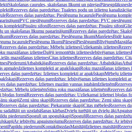
lekti
Skalošanas caurules, skalošanas līkumi un pārejas
Pārsegplāksnes
I
plekti
Rezerves daļas paredzētas: Tualetes podu un izlietņu kanalizācija
rule
Rezerves daļas paredzētas: Pieslēguma īscaurule
Pieslēguma komple
agarinājumi
PVC pieslēgumi
Rezerves daļas paredzētas: PVC pieslēgumi
jas komplekti
Pisuāru sifoni
Rezerves daļas paredzētas: Pisuāru sifoni
Glie
ļu un skalošanas līkumu pagarinājumi
Rezerves daļas paredzētas: Skalo
līkumi
Rezerves daļas paredzētas: Pieslēguma līkumi
Manšetes
Bidē kanal
ēguma īscaurule
Pieslēguma līkumi
Pārsegi
Pieslēgumi
Blīvējumi
Mazgāšan
Rezerves daļas paredzētas: Mēbeļu izlietnes
Uzliekamās izlietnes
Rezerve
oku mazgāšanas izlietne
Daļēji iemontētās izlietnes
Iebūvējamas izlietnes
Lielās mazgāšanas izlietnes
Citas izlietnes
Rezerves daļas paredzētas: Cita
etnes
Piederumi
Atbalstkājas
Rezerves daļas paredzētas: Atbalstkājas
Atbal
ās apmales
Izlietnes komplekti ar apakšskapi
Roku mazgāšanas izlietnes 
erves daļas paredzētas: Izlietnes komplekti ar apakšskapi
Mēbeļu izlietn
pakšskapi
Rezerves daļas paredzētas: Iebūvējamas izlietnes komplekti a
es daļas paredzētas: Izlietnes mazām vannas istabām
Izlietnēm
Rezerves 
edzētas: Mēbeļu izlietnēm
Stūra roku mazgāšanas izlietnēm
Rezerves daļ
ei bļodas formā
Rezerves daļas paredzētas: Uzliekamai izlietnei bļodas f
Sānu skapji
Zemi sānu skapji
Rezerves daļas paredzētas: Zemi sānu skapj
Rezerves daļas paredzētas: Piekaramie skapji
Citas mēbeles
Rezerves daļ
u sadalītāji un uzglabāšanas kārbas
Dvieļu turētāji un dvieļu āķi
Apgaism
ildu piederumi
Spoguļi un spoguļskapji
Spoguļi
Rezerves daļas paredzēta
uļskapji
Ar iebūvētu apgaismojumu
Rezerves daļas paredzētas: Ar iebū
enti
Papildu piederumi
Kontaktligzdas
Maisītāji
Izlietnes maisītāji
Rezerve
arbināšana, izmantojot elektrotīklu
Vertikāla montāža, darbināšana, izma