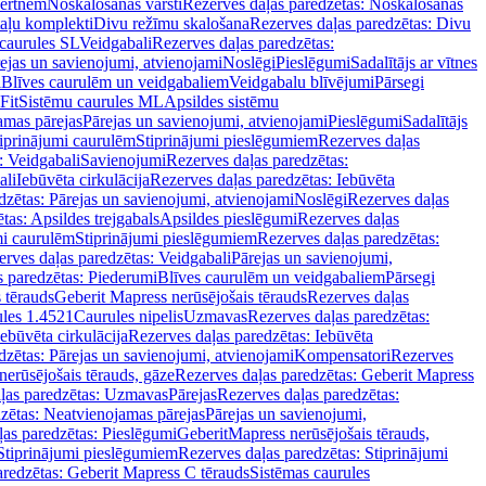
vertnēm
Noskalošanas vārsti
Rezerves daļas paredzētas: Noskalošanas
taļu komplekti
Divu režīmu skalošana
Rezerves daļas paredzētas: Divu
caurules SL
Veidgabali
Rezerves daļas paredzētas:
ejas un savienojumi, atvienojami
Noslēgi
Pieslēgumi
Sadalītājs ar vītnes
i
Blīves caurulēm un veidgabaliem
Veidgabalu blīvējumi
Pārsegi
Fit
Sistēmu caurules ML
Apsildes sistēmu
amas pārejas
Pārejas un savienojumi, atvienojami
Pieslēgumi
Sadalītājs
iprinājumi caurulēm
Stiprinājumi pieslēgumiem
Rezerves daļas
: Veidgabali
Savienojumi
Rezerves daļas paredzētas:
ali
Iebūvēta cirkulācija
Rezerves daļas paredzētas: Iebūvēta
dzētas: Pārejas un savienojumi, atvienojami
Noslēgi
Rezerves daļas
tas: Apsildes trejgabals
Apsildes pieslēgumi
Rezerves daļas
mi caurulēm
Stiprinājumi pieslēgumiem
Rezerves daļas paredzētas:
rves daļas paredzētas: Veidgabali
Pārejas un savienojumi,
s paredzētas: Piederumi
Blīves caurulēm un veidgabaliem
Pārsegi
 tērauds
Geberit Mapress nerūsējošais tērauds
Rezerves daļas
ules 1.4521
Caurules nipelis
Uzmavas
Rezerves daļas paredzētas:
Iebūvēta cirkulācija
Rezerves daļas paredzētas: Iebūvēta
dzētas: Pārejas un savienojumi, atvienojami
Kompensatori
Rezerves
nerūsējošais tērauds, gāze
Rezerves daļas paredzētas: Geberit Mapress
ļas paredzētas: Uzmavas
Pārejas
Rezerves daļas paredzētas:
zētas: Neatvienojamas pārejas
Pārejas un savienojumi,
ļas paredzētas: Pieslēgumi
GeberitMapress nerūsējošais tērauds,
Stiprinājumi pieslēgumiem
Rezerves daļas paredzētas: Stiprinājumi
aredzētas: Geberit Mapress C tērauds
Sistēmas caurules