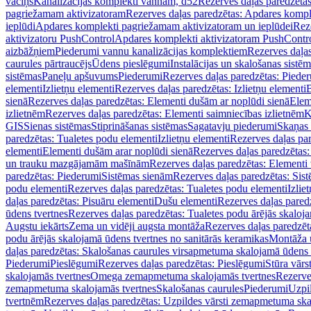
vāciņš
Kanalizācijas komplekti vannām, d52
Rezerves daļas paredzēta
pagriežamam aktivizatoram
Rezerves daļas paredzētas: Apdares komp
ieplūdi
Apdares komplekti pagriežamam aktivizatoram un ieplūdei
Rez
aktivizatoru PushControl
Apdares komplekti aktivizatoram PushContr
aizbāžņiem
Piederumi vannu kanalizācijas komplektiem
Rezerves daļa
caurules pārtraucējs
Ūdens pieslēgumi
Instalācijas un skalošanas sistē
sistēmas
Paneļu apšuvums
Piederumi
Rezerves daļas paredzētas: Piede
elementi
Izlietņu elementi
Rezerves daļas paredzētas: Izlietņu elementi
B
sienā
Rezerves daļas paredzētas: Elementi dušām ar noplūdi sienā
Elem
izlietnēm
Rezerves daļas paredzētas: Elementi saimniecības izlietnēm
K
GIS
Sienas sistēmas
Stiprināšanas sistēmas
Sagatavju piederumi
Skaņas 
paredzētas: Tualetes podu elementi
Izlietņu elementi
Rezerves daļas par
elementi
Elementi dušām arar noplūdi sienā
Rezerves daļas paredzētas:
un trauku mazgājamām mašīnām
Rezerves daļas paredzētas: Element
paredzētas: Piederumi
Sistēmas sienām
Rezerves daļas paredzētas: Sis
podu elementi
Rezerves daļas paredzētas: Tualetes podu elementi
Izlie
daļas paredzētas: Pisuāru elementi
Dušu elementi
Rezerves daļas pared
ūdens tvertnes
Rezerves daļas paredzētas: Tualetes podu ārējās skaloj
Augstu iekārts
Zema un vidēji augsta montāža
Rezerves daļas paredzēt
podu ārējās skalojamā ūdens tvertnes no sanitārās keramikas
Montāža u
daļas paredzētas: Skalošanas caurules virsapmetuma skalojamā ūdens
Piederumi
Pieslēgumi
Rezerves daļas paredzētas: Pieslēgumi
Stūra vārst
skalojamās tvertnes
Omega zemapmetuma skalojamās tvertnes
Rezerve
zemapmetuma skalojamās tvertnes
Skalošanas caurules
Piederumi
Uzpil
tvertnēm
Rezerves daļas paredzētas: Uzpildes vārsti zemapmetuma sk