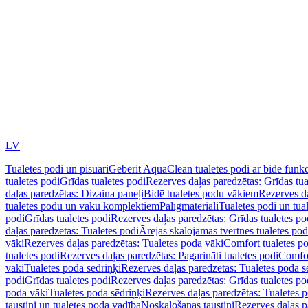
LV
Tualetes podi un pisuāri
Geberit AquaClean tualetes podi ar bidē funkc
tualetes podi
Grīdas tualetes podi
Rezerves daļas paredzētas: Grīdas tua
daļas paredzētas: Dizaina paneļi
Bidē tualetes podu vākiem
Rezerves da
tualetes podu un vāku komplektiem
Palīgmateriāli
Tualetes podi un tua
podi
Grīdas tualetes podi
Rezerves daļas paredzētas: Grīdas tualetes po
daļas paredzētas: Tualetes podi
Ārējās skalojamās tvertnes tualetes po
vāki
Rezerves daļas paredzētas: Tualetes poda vāki
Comfort tualetes p
tualetes podi
Rezerves daļas paredzētas: Pagarināti tualetes podi
Comfor
vāki
Tualetes poda sēdriņķi
Rezerves daļas paredzētas: Tualetes poda s
podi
Grīdas tualetes podi
Rezerves daļas paredzētas: Grīdas tualetes po
poda vāki
Tualetes poda sēdriņķi
Rezerves daļas paredzētas: Tualetes p
taustiņi un tualetes poda vadība
Noskalošanas taustiņi
Rezerves daļas p