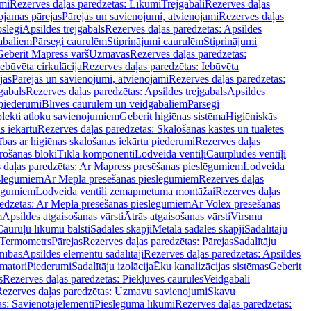
mi
Rezerves daļas paredzētas: Līkumi
Trejgabali
Rezerves daļas
ojamas pārejas
Pārejas un savienojumi, atvienojami
Rezerves daļas
slēgi
Apsildes trejgabals
Rezerves daļas paredzētas: Apsildes
abaliem
Pārsegi caurulēm
Stiprinājumi caurulēm
Stiprinājumi
Geberit Mapress varš
Uzmavas
Rezerves daļas paredzētas:
Iebūvēta cirkulācija
Rezerves daļas paredzētas: Iebūvēta
jas
Pārejas un savienojumi, atvienojami
Rezerves daļas paredzētas:
gabals
Rezerves daļas paredzētas: Apsildes trejgabals
Apsildes
 piederumi
Blīves caurulēm un veidgabaliem
Pārsegi
lekti atloku savienojumiem
Geberit higiēnas sistēma
Higiēniskās
s iekārtu
Rezerves daļas paredzētas: Skalošanas kastes un tualetes
ības ar higiēnas skalošanas iekārtu piederumi
Rezerves daļas
rošanas bloki
Tīkla komponenti
Lodveida ventiļi
Caurplūdes ventiļi
 daļas paredzētas: Ar Mapress presēšanas pieslēgumiem
Lodveida
eslēgumiem
Ar Mepla presēšanas pieslēgumiem
Rezerves daļas
lēgumiem
Lodveida ventiļi zemapmetuma montāžai
Rezerves daļas
redzētas: Ar Mepla presēšanas pieslēgumiem
Ar Volex presēšanas
m
Apsildes atgaisošanas vārsti
Ātrās atgaisošanas vārsti
Virsmu
Cauruļu līkumu balsti
Sadales skapji
Metāla sadales skapji
Sadalītāju
Termometrs
Pārejas
Rezerves daļas paredzētas: Pārejas
Sadalītāju
nības
Apsildes elementu sadalītāji
Rezerves daļas paredzētas: Apsildes
matori
Piederumi
Sadalītāju izolācija
Ēku kanalizācijas sistēmas
Geberit
s
Rezerves daļas paredzētas: Piekļuves caurules
Veidgabali
ezerves daļas paredzētas: Uzmavu savienojumi
Skavu
as: Savienotājelementi
Pieslēguma līkumi
Rezerves daļas paredzētas: