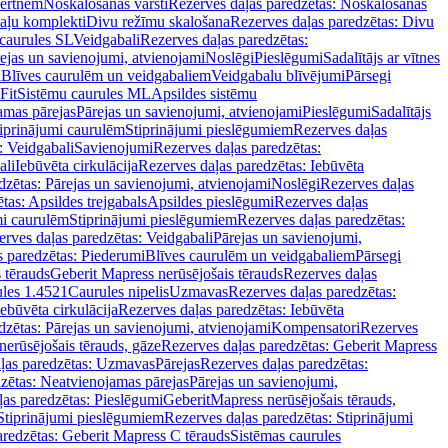
vertnēm
Noskalošanas vārsti
Rezerves daļas paredzētas: Noskalošanas
taļu komplekti
Divu režīmu skalošana
Rezerves daļas paredzētas: Divu
caurules SL
Veidgabali
Rezerves daļas paredzētas:
ejas un savienojumi, atvienojami
Noslēgi
Pieslēgumi
Sadalītājs ar vītnes
i
Blīves caurulēm un veidgabaliem
Veidgabalu blīvējumi
Pārsegi
Fit
Sistēmu caurules ML
Apsildes sistēmu
amas pārejas
Pārejas un savienojumi, atvienojami
Pieslēgumi
Sadalītājs
iprinājumi caurulēm
Stiprinājumi pieslēgumiem
Rezerves daļas
: Veidgabali
Savienojumi
Rezerves daļas paredzētas:
ali
Iebūvēta cirkulācija
Rezerves daļas paredzētas: Iebūvēta
dzētas: Pārejas un savienojumi, atvienojami
Noslēgi
Rezerves daļas
tas: Apsildes trejgabals
Apsildes pieslēgumi
Rezerves daļas
mi caurulēm
Stiprinājumi pieslēgumiem
Rezerves daļas paredzētas:
rves daļas paredzētas: Veidgabali
Pārejas un savienojumi,
s paredzētas: Piederumi
Blīves caurulēm un veidgabaliem
Pārsegi
 tērauds
Geberit Mapress nerūsējošais tērauds
Rezerves daļas
ules 1.4521
Caurules nipelis
Uzmavas
Rezerves daļas paredzētas:
Iebūvēta cirkulācija
Rezerves daļas paredzētas: Iebūvēta
dzētas: Pārejas un savienojumi, atvienojami
Kompensatori
Rezerves
nerūsējošais tērauds, gāze
Rezerves daļas paredzētas: Geberit Mapress
ļas paredzētas: Uzmavas
Pārejas
Rezerves daļas paredzētas:
zētas: Neatvienojamas pārejas
Pārejas un savienojumi,
ļas paredzētas: Pieslēgumi
GeberitMapress nerūsējošais tērauds,
Stiprinājumi pieslēgumiem
Rezerves daļas paredzētas: Stiprinājumi
aredzētas: Geberit Mapress C tērauds
Sistēmas caurules