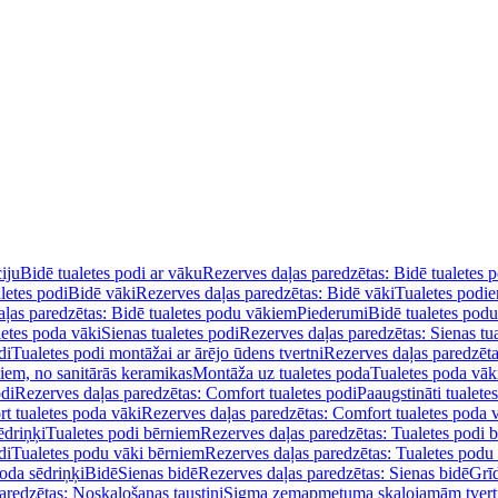
iju
Bidē tualetes podi ar vāku
Rezerves daļas paredzētas: Bidē tualetes 
letes podi
Bidē vāki
Rezerves daļas paredzētas: Bidē vāki
Tualetes podi
ļas paredzētas: Bidē tualetes podu vākiem
Piederumi
Bidē tualetes pod
letes poda vāki
Sienas tualetes podi
Rezerves daļas paredzētas: Sienas tu
di
Tualetes podi montāžai ar ārējo ūdens tvertni
Rezerves daļas paredzēta
diem, no sanitārās keramikas
Montāža uz tualetes poda
Tualetes poda vāk
odi
Rezerves daļas paredzētas: Comfort tualetes podi
Paaugstināti tualete
t tualetes poda vāki
Rezerves daļas paredzētas: Comfort tualetes poda 
ēdriņķi
Tualetes podi bērniem
Rezerves daļas paredzētas: Tualetes podi 
di
Tualetes podu vāki bērniem
Rezerves daļas paredzētas: Tualetes podu
oda sēdriņķi
Bidē
Sienas bidē
Rezerves daļas paredzētas: Sienas bidē
Grī
aredzētas: Noskalošanas taustiņi
Sigma zemapmetuma skalojamām tver