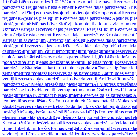
1.0034
Sistēmas caurules 1.0215
Caurules nipelis
Uzmavas
Rezerves da
paredzētas: Trejgabali
Krusta elementi
Rezerves daļas paredzētas: Krus
paredzētas: Pārejas un savienojumi, atvienojami
Kompensatori
Rezerve
trejgabals
Apsildes pieslēgumi
Rezerves daļas paredzētas: Apsildes pie
pieslēgumiem
Sistēmas blīves
Skrūvju komplekti atloku savienojumie
Uzmavas
Pārejas
Rezerves daļas paredzētas: Pārejas
Līkumi
Rezerves da
cirkulācija
Krusta elementi
Rezerves daļas paredzētas: Krusta elementi
Pārejas un savienojumi, atvienojami
Noslēgi
Rezerves daļas paredzētas
pieslēgumi
Rezerves daļas paredzētas: Apsildes pieslēgumi
Geberit Map
caurulēm
Stiprinājumi caurulēm
Stiprinājumi pieslēgumiem
Rezerves da
skalošanas iekārtas
Rezerves daļas paredzētas: Higiēniskās skalošanas 
poda vadība ar higiēnas skalošanas iekārtu
Higiēnas moduļi
Rezerves d
paredzētas: Skalošanas kastu un tualetes poda vadības ar higiēnas ska
zemapmetuma montāžai
Rezerves daļas paredzētas: Caurplūdes vent
ventiļi
Rezerves daļas paredzētas: Lodveida ventiļi
Ar FlowFit presēša
paredzētas: Ar Mepla presēšanas pieslēgumiem
Ar Mapress presēšana
paredzētas: Lodveida ventiļi zemapmetuma montāžai
Ar FlowFit pres
pieslēgumiem
Ar Compact pieslēgumiem
Rezerves daļas paredzētas: 
temperatūras regulēšana
Sistēmu caurule
Ieklāšanas materiāls
Malas izol
klāsts
Rezerves daļas paredzētas: Sadalītāju klāsts
Sadalītāji grīdas apsi
noslēgi
Ātrās atgaisošanas vārsti
Plūsmas sadalītājs
Temperatūras regulē
elementu sadalītāji
Apvadi
Regulēšanas komponenti
Servopiedziņas
Tel
Silent-db20
Caurules
Veidgabali
Rezerves daļas paredzētas: Veidgabali
SuperTube
Līkumi
Īpašas formas veidgabali
Savienojumi
Rezerves daļa
savienojumi
Pārejas uz citiem materiāliem
Rezerves daļas paredzētas: P