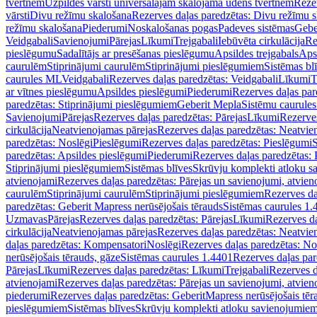
tvertnēm
Uzpildes vārsti universālajām skalojamā ūdens tvertnēm
Rezer
vārsti
Divu režīmu skalošana
Rezerves daļas paredzētas: Divu režīmu 
režīmu skalošana
Piederumi
Noskalošanas pogas
Padeves sistēmas
Gebe
Veidgabali
Savienojumi
Pārejas
Līkumi
Trejgabali
Iebūvēta cirkulācija
Re
pieslēgumu
Sadalītājs ar presēšanas pieslēgumu
Apsildes trejgabals
Apsi
caurulēm
Stiprinājumi caurulēm
Stiprinājumi pieslēgumiem
Sistēmas bl
caurules ML
Veidgabali
Rezerves daļas paredzētas: Veidgabali
Līkumi
T
ar vītnes pieslēgumu
Apsildes pieslēgumi
Piederumi
Rezerves daļas par
paredzētas: Stiprinājumi pieslēgumiem
Geberit Mepla
Sistēmu caurule
Savienojumi
Pārejas
Rezerves daļas paredzētas: Pārejas
Līkumi
Rezerves
cirkulācija
Neatvienojamas pārejas
Rezerves daļas paredzētas: Neatvie
paredzētas: Noslēgi
Pieslēgumi
Rezerves daļas paredzētas: Pieslēgumi
S
paredzētas: Apsildes pieslēgumi
Piederumi
Rezerves daļas paredzētas:
Stiprinājumi pieslēgumiem
Sistēmas blīves
Skrūvju komplekti atloku 
atvienojami
Rezerves daļas paredzētas: Pārejas un savienojumi, atvien
caurulēm
Stiprinājumi caurulēm
Stiprinājumi pieslēgumiem
Rezerves da
paredzētas: Geberit Mapress nerūsējošais tērauds
Sistēmas caurules 1.
Uzmavas
Pārejas
Rezerves daļas paredzētas: Pārejas
Līkumi
Rezerves da
cirkulācija
Neatvienojamas pārejas
Rezerves daļas paredzētas: Neatvie
daļas paredzētas: Kompensatori
Noslēgi
Rezerves daļas paredzētas: No
nerūsējošais tērauds, gāze
Sistēmas caurules 1.4401
Rezerves daļas par
Pārejas
Līkumi
Rezerves daļas paredzētas: Līkumi
Trejgabali
Rezerves d
atvienojami
Rezerves daļas paredzētas: Pārejas un savienojumi, atvien
piederumi
Rezerves daļas paredzētas: GeberitMapress nerūsējošais tēr
pieslēgumiem
Sistēmas blīves
Skrūvju komplekti atloku savienojumie