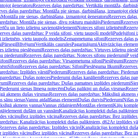
ntojot ģeneratoru
Rezerves daļas paredzētas: Vertikāla montāža, darbinā
ves daļas paredzētas: Montāža pie sienas, darbināšana, izmantojot elekt
s
Montāža pie sienas, darbināšana, izmantojot ģeneratoru
Rezerves daļas 
redzētas: Montāža pie sienas, divu rokturu maisītājs
Piederumi
Rezerves
erīču un lieto izlietņu savienotājelementi
Noteces sifoni izlietnēm
Rezerve
rves daļas paredzētas: P veida sifoni, vietu taupoši modeļi
Pudeļsifoni 
 izlietnēm, vietu taupošs modelis
Zemapmetuma sifoni
Rezerves daļas 
i
Pārsegi
Blīvējumi
Vertikālās caurules
Pagarinājumi
Aktivizācijas element
es izlietņu pieslēgumi
Rezerves daļas paredzētas: Virtuves izlietņu pies
nu piederumi
Rezerves daļas paredzētas: Noteces sifonu piederumi
P veid
ifoni
Rezerves daļas paredzētas: Virsapmetuma sifoni
Pieslēgumi
Rezerve
tnēm
Sifoni
Rezerves daļas paredzētas: Sifoni
Pieslēguma līkumi
Rezerves 
redzētas: Izplūdes vārsti
Piederumi
Rezerves daļas paredzētas: Piederu
 paredzētas: Dušas noteces
Piederumi dušas kanāliem
Rezerves daļas par
rumi
Rezerves daļas paredzētas: Dušas pamatnes izplūdes piederumi
Sie
 Piederumi sienas līmeņa notecēm
Dušas paliktņi un dušas virsmas
Rezerv
gā akmens dušas virsmas
Rezerves daļas paredzētas: Mākslīgā akmens 
s sānu sienas
Vannu atdalīšanas elementi
Dušas durvis
Piederumi
Nišas n
kslīgā akmens vannas
Vannas zīdaiņiem
Montāžas elementi
Kāju komplek
otājelementi dušām un vannām
Kanalizācijas komplekti dušas paliktņie
ūdes vāciņu
Bez izplūdes vāciņa
Rezerves daļas paredzētas: Bez izplūdes
aredzētas: Kanalizācijas komplekti dušas paliktņiem, d62
Ar izplūdes v
Rezerves daļas paredzētas: Izplūdes vāciņš
Kanalizācijas komplekti duša
r izplūdes vāciņu
Bez izplūdes vāciņa
Rezerves daļas paredzētas: Bez iz