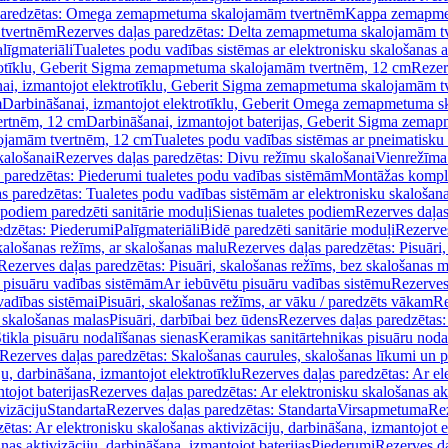
paredzētas: Omega zemapmetuma skalojamām tvertnēm
Kappa zemapme
tvertnēm
Rezerves daļas paredzētas: Delta zemapmetuma skalojamām t
līgmateriāli
Tualetes podu vadības sistēmas ar elektronisku skalošanas a
trotīklu, Geberit Sigma zemapmetuma skalojamām tvertnēm, 12 cm
Rezer
ai, izmantojot elektrotīklu, Geberit Sigma zemapmetuma skalojamām t
m
Darbināšanai, izmantojot elektrotīklu, Geberit Omega zemapmetuma 
ertnēm, 12 cm
Darbināšanai, izmantojot baterijas, Geberit Sigma zem
lojamām tvertnēm, 12 cm
Tualetes podu vadības sistēmas ar pneimatisku 
kalošanai
Rezerves daļas paredzētas: Divu režīmu skalošanai
Vienrežīma
 paredzētas: Piederumi tualetes podu vadības sistēmām
Montāžas kompl
s paredzētas: Tualetes podu vadības sistēmām ar elektronisku skalošana
 podiem paredzēti sanitārie moduļi
Sienas tualetes podiem
Rezerves daļas
edzētas: Piederumi
Palīgmateriāli
Bidē paredzēti sanitārie moduļi
Rezerves
skalošanas režīms, ar skalošanas malu
Rezerves daļas paredzētas: Pisuāri
Rezerves daļas paredzētas: Pisuāri, skalošanas režīms, bez skalošanas m
pisuāru vadības sistēmām
Ar iebūvētu pisuāru vadības sistēmu
Rezerves
vadības sistēmai
Pisuāri, skalošanas režīms, ar vāku / paredzēts vākam
Re
 skalošanas malas
Pisuāri, darbībai bez ūdens
Rezerves daļas paredzētas:
tikla pisuāru nodalīšanas sienas
Keramikas sanitārtehnikas pisuāru noda
Rezerves daļas paredzētas: Skalošanas caurules, skalošanas līkumi un p
u, darbināšana, izmantojot elektrotīklu
Rezerves daļas paredzētas: Ar el
tojot baterijas
Rezerves daļas paredzētas: Ar elektronisku skalošanas akt
vizāciju
Standarta
Rezerves daļas paredzētas: Standarta
Virsapmetuma
Re
ētas: Ar elektronisku skalošanas aktivizāciju, darbināšana, izmantojot e
as aktivizāciju, darbināšana, izmantojot baterijas
Piederumi
Rezerves da