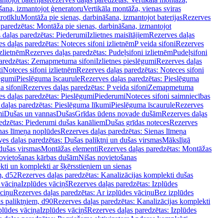
šana, izmantojot ģeneratoru
Vertikāla montāža, vienas sviras
rotīklu
Montāža pie sienas, darbināšana, izmantojot baterijas
Rezerves
paredzētas: Montāža pie sienas, darbināšana, izmantojot
 daļas paredzētas: Piederumi
Izlietnes maisītājiem
Rezerves daļas
s daļas paredzētas: Noteces sifoni izlietnēm
P veida sifoni
Rezerves
izlietnēm
Rezerves daļas paredzētas: Pudeļsifoni izlietnēm
Pudeļsifoni
paredzētas: Zemapmetuma sifoni
Izlietnes pieslēgumi
Rezerves daļas
i
Noteces sifoni izlietnēm
Rezerves daļas paredzētas: Noteces sifoni
lēgumi
Pieslēguma īscaurule
Rezerves daļas paredzētas: Pieslēguma
a sifoni
Rezerves daļas paredzētas: P veida sifoni
Zemapmetuma
s daļas paredzētas: Pieslēgumi
Piederumi
Noteces sifoni saimniecības
daļas paredzētas: Pieslēguma līkumi
Pieslēguma īscaurule
Rezerves
mi
Dušas un vannas
Dušas
Grīdas ūdens novade dušām
Rezerves daļas
edzētas: Piederumi dušas kanāliem
Dušas grīdas noteces
Rezerves
nas līmeņa noplūdes
Rezerves daļas paredzētas: Sienas līmeņa
es daļas paredzētas: Dušas paliktņi un dušas virsmas
Mākslīgā
dušas virsmas
Montāžas elementi
Rezerves daļas paredzētas: Montāžas
ovietošanas kārbas dušām
Nišas novietošanas
ti un komplekti ar šķērsstieņiem un sienas
m, d52
Rezerves daļas paredzētas: Kanalizācijas komplekti dušas
 vāciņa
Izplūdes vāciņš
Rezerves daļas paredzētas: Izplūdes
āciņu
Rezerves daļas paredzētas: Ar izplūdes vāciņu
Bez izplūdes
s paliktņiem, d90
Rezerves daļas paredzētas: Kanalizācijas komplekti
plūdes vāciņa
Izplūdes vāciņš
Rezerves daļas paredzētas: Izplūdes