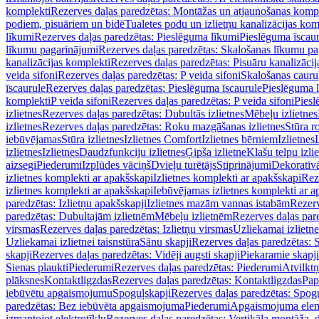
komplekti
Rezerves daļas paredzētas: Montāžas un atjaunošanas komp
podiem, pisuāriem un bidē
Tualetes podu un izlietņu kanalizācijas kom
līkumi
Rezerves daļas paredzētas: Pieslēguma līkumi
Pieslēguma īscau
līkumu pagarinājumi
Rezerves daļas paredzētas: Skalošanas līkumu p
kanalizācijas komplekti
Rezerves daļas paredzētas: Pisuāru kanalizāci
veida sifoni
Rezerves daļas paredzētas: P veida sifoni
Skalošanas cauru
īscaurule
Rezerves daļas paredzētas: Pieslēguma īscaurule
Pieslēguma 
komplekti
P veida sifoni
Rezerves daļas paredzētas: P veida sifoni
Piesl
izlietnes
Rezerves daļas paredzētas: Dubultās izlietnes
Mēbeļu izlietnes
izlietnes
Rezerves daļas paredzētas: Roku mazgāšanas izlietnes
Stūra r
iebūvējamas
Stūra izlietnes
Izlietnes Comfort
Izlietnes bērniem
Izlietnes
izlietnes
Izlietnes
Daudzfunkciju izlietnes
Ģipša izlietne
Klašu telpu izli
aizsegi
Piederumi
Izplūdes vāciņš
Dvieļu turētājs
Stiprinājumi
Dekoratīv
izlietnes komplekti ar apakšskapi
Izlietnes komplekti ar apakšskapi
Rez
izlietnes komplekti ar apakšskapi
Iebūvējamas izlietnes komplekti ar a
paredzētas: Izlietņu apakšskapji
Izlietnes mazām vannas istabām
Rezerv
paredzētas: Dubultajām izlietnēm
Mēbeļu izlietnēm
Rezerves daļas par
virsmas
Rezerves daļas paredzētas: Izlietņu virsmas
Uzliekamai izlietn
Uzliekamai izlietnei taisnstūra
Sānu skapji
Rezerves daļas paredzētas: 
skapji
Rezerves daļas paredzētas: Vidēji augsti skapji
Piekaramie skapji
Sienas plaukti
Piederumi
Rezerves daļas paredzētas: Piederumi
Atvilktņ
plāksnes
Kontaktligzdas
Rezerves daļas paredzētas: Kontaktligzdas
Pap
iebūvētu apgaismojumu
Spoguļskapji
Rezerves daļas paredzētas: Spog
paredzētas: Bez iebūvēta apgaismojuma
Piederumi
Apgaismojuma elem
izmantojot elektrotīklu
Rezerves daļas paredzētas: Vertikāla montāža, d