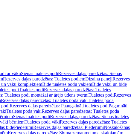
podi ar vāku
Sienas tualetes podi
Rezerves daļas paredzētas: Sienas
em
Rezerves daļas paredzētas: Tualetes podiem
Dizaina paneļi
Rezerves
u un vāku komplektiem
Bidē tualetes podu vākiem
Bidē vāku un bidē
aletes podi
Tualetes podi
Rezerves daļas paredzētas: Tualetes
s: Tualetes podi montāžai ar ārējo ūdens tvertni
Tualetes podi
Rezerves
i
Rezerves daļas paredzētas: Tualetes poda vāki
Tualetes poda
s podi
Rezerves daļas paredzētas: Paaugstināti tualetes podi
Pagarināti
vāki
Tualetes poda vāki
Rezerves daļas paredzētas: Tualetes poda
bērniem
Sienas tualetes podi
Rezerves daļas paredzētas: Sienas tualetes
 vāki bērniem
Tualetes poda vāki
Rezerves daļas paredzētas: Tualetes
das bidē
Piederumi
Rezerves daļas paredzētas: Piederumi
Noskalošanas
tnēm
Rezerves daļas paredzētas: Sigma zemapmetuma skalojamām