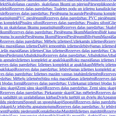
lekti
Skalošanas caurules, skalošanas līkumi un pārejas
Pārsegplāksnes
I
plekti
Rezerves daļas paredzētas: Tualetes podu un izlietņu kanalizācija
rule
Rezerves daļas paredzētas: Pieslēguma īscaurule
Pieslēguma komple
agarinājumi
PVC pieslēgumi
Rezerves daļas paredzētas: PVC pieslēgumi
jas komplekti
Pisuāru sifoni
Rezerves daļas paredzētas: Pisuāru sifoni
Glie
ļu un skalošanas līkumu pagarinājumi
Rezerves daļas paredzētas: Skalo
līkumi
Rezerves daļas paredzētas: Pieslēguma līkumi
Manšetes
Bidē kanal
ēguma īscaurule
Pieslēguma līkumi
Pārsegi
Pieslēgumi
Blīvējumi
Mazgāšan
Rezerves daļas paredzētas: Mēbeļu izlietnes
Uzliekamās izlietnes
Rezerve
oku mazgāšanas izlietne
Daļēji iemontētās izlietnes
Iebūvējamas izlietnes
Lielās mazgāšanas izlietnes
Citas izlietnes
Rezerves daļas paredzētas: Cita
etnes
Piederumi
Atbalstkājas
Rezerves daļas paredzētas: Atbalstkājas
Atbal
ās apmales
Izlietnes komplekti ar apakšskapi
Roku mazgāšanas izlietnes 
erves daļas paredzētas: Izlietnes komplekti ar apakšskapi
Mēbeļu izlietn
pakšskapi
Rezerves daļas paredzētas: Iebūvējamas izlietnes komplekti a
es daļas paredzētas: Izlietnes mazām vannas istabām
Izlietnēm
Rezerves 
edzētas: Mēbeļu izlietnēm
Stūra roku mazgāšanas izlietnēm
Rezerves daļ
ei bļodas formā
Rezerves daļas paredzētas: Uzliekamai izlietnei bļodas f
Sānu skapji
Zemi sānu skapji
Rezerves daļas paredzētas: Zemi sānu skapj
Rezerves daļas paredzētas: Piekaramie skapji
Citas mēbeles
Rezerves daļ
u sadalītāji un uzglabāšanas kārbas
Dvieļu turētāji un dvieļu āķi
Apgaism
ildu piederumi
Spoguļi un spoguļskapji
Spoguļi
Rezerves daļas paredzēta
uļskapji
Ar iebūvētu apgaismojumu
Rezerves daļas paredzētas: Ar iebū
enti
Papildu piederumi
Kontaktligzdas
Maisītāji
Izlietnes maisītāji
Rezerve
arbināšana, izmantojot elektrotīklu
Vertikāla montāža, darbināšana, izma