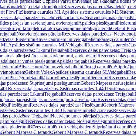
ves daļas paredzētas: Uzpildes vārsti universālajām skalojamā ūdens t
skalošana
Iekšējo detaļu komplekti
Rezerves daļas paredzētas: Iekšējo de
rit FlowFit
Sistēmu caurules ML
Apsildes sistēmu caurules ML
Sistēmu 
zerves daļas paredzētas: Iebūvēta cirkulācija
Neatvienojamas pārejas
Pār
ldes pārejas un savienojumi, atvienojami
Apsildes pieslēgumi
Piederum
īves
Skrūvju komplekti atloku savienojumiem
Palīgmateriāli
Geberit Push
rejgabali
Neatvienojamas pārejas
Rezerves daļas paredzētas: Neatvienoj
edzētas: Piederumi
Blīves caurulēm un veidgabaliem
Pārsegi caurulēm
St
s ML
Apsildes sistēmu caurules ML
Veidgabali
Rezerves daļas paredzētas
 daļas paredzētas: Līkumi
Trejgabali
Rezerves daļas paredzētas: Trejgab
nojamas pārejas
Pārejas un savienojumi, atvienojami
Rezerves daļas pare
adalītājs ar vītnes pieslēgumu
Apsildes trejgabals
Rezerves daļas paredzē
 Piederumi
Blīves caurulēm un veidgabaliem
Pārsegi caurulēm
Stiprināju
savienojumiem
Geberit Volex
Apsildes sistēmu caurules SL
Veidgabali
Reze
ojami
Pieslēgumi
Sadalītājs ar vītnes pieslēgumu
Piederumi
Rezerves daļa
ļas paredzētas: Stiprinājumi pieslēgumiem
Geberit Mapress nerūsējošais
4401
Rezerves daļas paredzētas: Sistēmas caurules 1.4401
Sistēmas caur
ļas paredzētas: Līkumi
Trejgabali
Rezerves daļas paredzētas: Trejgabali
nojamas pārejas
Pārejas un savienojumi, atvienojami
Rezerves daļas pare
slēgi
Pieslēgumi
Rezerves daļas paredzētas: Pieslēgumi
Geberit Mapress 
edzētas: Sistēmas caurules 1.4401
Caurules nipelis
Uzmavas
Rezerves da
aļas paredzētas: Trejgabali
Neatvienojamas pārejas
Rezerves daļas pared
ojami
Noslēgi
Rezerves daļas paredzētas: Noslēgi
Pieslēgumi
Rezerves da
auds, piederumi
Blīves caurulēm un veidgabaliem
Stiprinājumi caurulēm
m
Geberit Mapress C tērauds
Geberit Mapress C tērauds
Rezerves daļas p