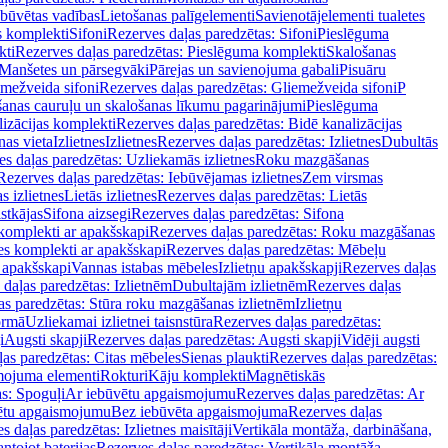
ebūvētas vadības
Lietošanas palīgelementi
Savienotājelementi tualetes
s komplekti
Sifoni
Rezerves daļas paredzētas: Sifoni
Pieslēguma
kti
Rezerves daļas paredzētas: Pieslēguma komplekti
Skalošanas
Manšetes un pārsegvāki
Pārejas un savienojuma gabali
Pisuāru
mežveida sifoni
Rezerves daļas paredzētas: Gliemežveida sifoni
P
šanas cauruļu un skalošanas līkumu pagarinājumi
Pieslēguma
izācijas komplekti
Rezerves daļas paredzētas: Bidē kanalizācijas
as vieta
Izlietnes
Izlietnes
Rezerves daļas paredzētas: Izlietnes
Dubultās
s daļas paredzētas: Uzliekamās izlietnes
Roku mazgāšanas
Rezerves daļas paredzētas: Iebūvējamas izlietnes
Zem virsmas
s izlietnes
Lietās izlietnes
Rezerves daļas paredzētas: Lietās
stkājas
Sifona aizsegi
Rezerves daļas paredzētas: Sifona
komplekti ar apakšskapi
Rezerves daļas paredzētas: Roku mazgāšanas
es komplekti ar apakšskapi
Rezerves daļas paredzētas: Mēbeļu
r apakšskapi
Vannas istabas mēbeles
Izlietņu apakšskapji
Rezerves daļas
daļas paredzētas: Izlietnēm
Dubultajām izlietnēm
Rezerves daļas
as paredzētas: Stūra roku mazgāšanas izlietnēm
Izlietņu
ormā
Uzliekamai izlietnei taisnstūra
Rezerves daļas paredzētas:
i
Augsti skapji
Rezerves daļas paredzētas: Augsti skapji
Vidēji augsti
as paredzētas: Citas mēbeles
Sienas plaukti
Rezerves daļas paredzētas:
ojuma elementi
Rokturi
Kāju komplekti
Magnētiskās
s: Spoguļi
Ar iebūvētu apgaismojumu
Rezerves daļas paredzētas: Ar
vētu apgaismojumu
Bez iebūvēta apgaismojuma
Rezerves daļas
s daļas paredzētas: Izlietnes maisītāji
Vertikāla montāža, darbināšana,
ntojot baterijas
Rezerves daļas paredzētas: Vertikāla montāža,