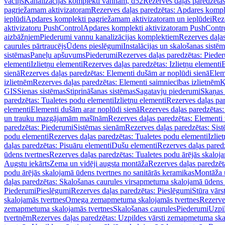
vāciņš
Kanalizācijas komplekti vannām, d52
Rezerves daļas paredzēta
pagriežamam aktivizatoram
Rezerves daļas paredzētas: Apdares komp
ieplūdi
Apdares komplekti pagriežamam aktivizatoram un ieplūdei
Rez
aktivizatoru PushControl
Apdares komplekti aktivizatoram PushContr
aizbāžņiem
Piederumi vannu kanalizācijas komplektiem
Rezerves daļa
caurules pārtraucējs
Ūdens pieslēgumi
Instalācijas un skalošanas sistē
sistēmas
Paneļu apšuvums
Piederumi
Rezerves daļas paredzētas: Piede
elementi
Izlietņu elementi
Rezerves daļas paredzētas: Izlietņu elementi
B
sienā
Rezerves daļas paredzētas: Elementi dušām ar noplūdi sienā
Elem
izlietnēm
Rezerves daļas paredzētas: Elementi saimniecības izlietnēm
K
GIS
Sienas sistēmas
Stiprināšanas sistēmas
Sagatavju piederumi
Skaņas 
paredzētas: Tualetes podu elementi
Izlietņu elementi
Rezerves daļas par
elementi
Elementi dušām arar noplūdi sienā
Rezerves daļas paredzētas:
un trauku mazgājamām mašīnām
Rezerves daļas paredzētas: Element
paredzētas: Piederumi
Sistēmas sienām
Rezerves daļas paredzētas: Sis
podu elementi
Rezerves daļas paredzētas: Tualetes podu elementi
Izlie
daļas paredzētas: Pisuāru elementi
Dušu elementi
Rezerves daļas pared
ūdens tvertnes
Rezerves daļas paredzētas: Tualetes podu ārējās skaloj
Augstu iekārts
Zema un vidēji augsta montāža
Rezerves daļas paredzēt
podu ārējās skalojamā ūdens tvertnes no sanitārās keramikas
Montāža u
daļas paredzētas: Skalošanas caurules virsapmetuma skalojamā ūdens
Piederumi
Pieslēgumi
Rezerves daļas paredzētas: Pieslēgumi
Stūra vārst
skalojamās tvertnes
Omega zemapmetuma skalojamās tvertnes
Rezerve
zemapmetuma skalojamās tvertnes
Skalošanas caurules
Piederumi
Uzpil
tvertnēm
Rezerves daļas paredzētas: Uzpildes vārsti zemapmetuma sk