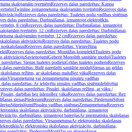
tuma skalojamām tvertnēm
Rezerves daļas paredzētas: Kappa
vertnēm
Twinline zemapmetuma skalojamām tvertnēm
Rezerves daļas
ktivizāciju
Rezerves daļas paredzētas: Tualetes podu vadības sistēmas
ves daļas paredzētas: Darbināšanai, izmantojot elektrotīklu,
vertnēm, 8 cm
Rezerves daļas paredzētas: Darbināšanai, izmantojot
skalojamām tvertnēm, 12 cm
Rezerves daļas paredzētas: Darbināšanai,
apmetuma skalojamām tvertnēm, 12 cm
Rezerves daļas paredzētas:
skalošanas aktivizāciju
Rezerves daļas paredzētas: Tualetes podu
 noskalošanai
Rezerves daļas paredzētas: Vienrežīma
ekti
Rezerves daļas paredzētas: Montāžas komplekti
Tualetes podu
s aktivizāciju
Savienojumi
Geberit Monolith sanitārie moduļi
Tualetes
 paredzētas: Sienas tualetes podiem
Grīdas tualetes podiem
Rezerves
 daļas paredzētas: Bidē paredzēti sanitārie moduļi
Sienas un grīdas
, skalošanas režīms, ar skalošanas malu
Bez vāka
Rezerves daļas
alas
Virsapmetuma vai zemapmetuma pisuāru vadības
 daļas paredzētas: Ar iebūvētu pisuāru vadības sistēmu
Iebūvētai
zerves daļas paredzētas: Pisuāri, skalošanas režīms, ar vāku /
 Pisuāri, darbībai bez ūdens
Bez vāka
Rezerves daļas paredzētas: Bez
līšanas sienas
Piederumi
Rezerves daļas paredzētas: Piederumi
Sifoni
ārejas
Stiprinājumi
Pisuāru vadības sistēmas
Zemapmetuma
Rezerves
ektronisku skalošanas aktivizāciju, darbināšana, izmantojot
ivizāciju, darbināšana, izmantojot baterijas
Ar pneimatisku skalošanas
zerves daļas paredzētas: Virsapmetuma
Ar elektronisku skalošanas
lektrotīklu
Ar elektronisku skalošanas aktivizāciju, darbināšana,
ļas paredzētas: Piederumi
Montāžas un atjaunošanas