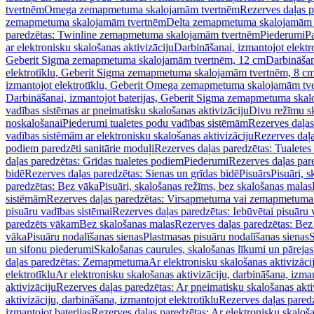
tvertnēm
Omega zemapmetuma skalojamām tvertnēm
Rezerves daļas 
zemapmetuma skalojamām tvertnēm
Delta zemapmetuma skalojamām 
paredzētas: Twinline zemapmetuma skalojamām tvertnēm
Piederumi
Pa
ar elektronisku skalošanas aktivizāciju
Darbināšanai, izmantojot elek
Geberit Sigma zemapmetuma skalojamām tvertnēm, 12 cm
Darbināšan
elektrotīklu, Geberit Sigma zemapmetuma skalojamām tvertnēm, 8 c
izmantojot elektrotīklu, Geberit Omega zemapmetuma skalojamām tv
Darbināšanai, izmantojot baterijas, Geberit Sigma zemapmetuma ska
vadības sistēmas ar pneimatisku skalošanas aktivizāciju
Divu režīmu s
noskalošanai
Piederumi tualetes podu vadības sistēmām
Rezerves daļas
vadības sistēmām ar elektronisku skalošanas aktivizāciju
Rezerves daļa
podiem paredzēti sanitārie moduļi
Rezerves daļas paredzētas: Tualetes
daļas paredzētas: Grīdas tualetes podiem
Piederumi
Rezerves daļas par
bidē
Rezerves daļas paredzētas: Sienas un grīdas bidē
Pisuārs
Pisuāri, 
paredzētas: Bez vāka
Pisuāri, skalošanas režīms, bez skalošanas malas
sistēmām
Rezerves daļas paredzētas: Virsapmetuma vai zemapmetuma 
pisuāru vadības sistēmai
Rezerves daļas paredzētas: Iebūvētai pisuāru 
paredzēts vākam
Bez skalošanas malas
Rezerves daļas paredzētas: Bez
vāka
Pisuāru nodalīšanas sienas
Plastmasas pisuāru nodalīšanas sienas
S
un sifonu piederumi
Skalošanas caurules, skalošanas līkumi un pārejas
daļas paredzētas: Zemapmetuma
Ar elektronisku skalošanas aktivizācij
elektrotīklu
Ar elektronisku skalošanas aktivizāciju, darbināšana, izman
aktivizāciju
Rezerves daļas paredzētas: Ar pneimatisku skalošanas akti
aktivizāciju, darbināšana, izmantojot elektrotīklu
Rezerves daļas paredz
izmantojot baterijas
Rezerves daļas paredzētas: Ar elektronisku skalošan