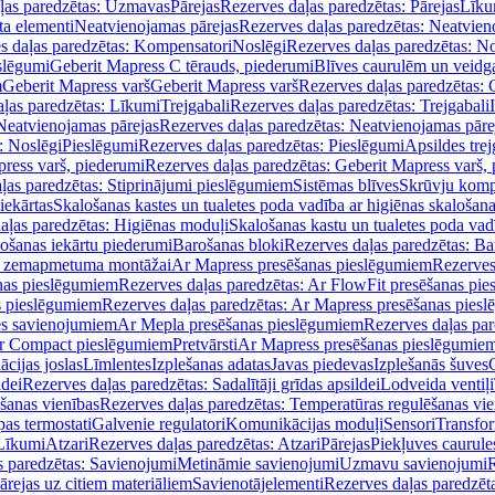
ļas paredzētas: Uzmavas
Pārejas
Rezerves daļas paredzētas: Pārejas
Līku
ta elementi
Neatvienojamas pārejas
Rezerves daļas paredzētas: Neatvien
s daļas paredzētas: Kompensatori
Noslēgi
Rezerves daļas paredzētas: No
slēgumi
Geberit Mapress C tērauds, piederumi
Blīves caurulēm un veidg
m
Geberit Mapress varš
Geberit Mapress varš
Rezerves daļas paredzētas: 
ļas paredzētas: Līkumi
Trejgabali
Rezerves daļas paredzētas: Trejgabali
Neatvienojamas pārejas
Rezerves daļas paredzētas: Neatvienojamas pāre
: Noslēgi
Pieslēgumi
Rezerves daļas paredzētas: Pieslēgumi
Apsildes trej
ress varš, piederumi
Rezerves daļas paredzētas: Geberit Mapress varš,
ļas paredzētas: Stiprinājumi pieslēgumiem
Sistēmas blīves
Skrūvju komp
iekārtas
Skalošanas kastes un tualetes poda vadība ar higiēnas skalošana
aļas paredzētas: Higiēnas moduļi
Skalošanas kastu un tualetes poda vad
lošanas iekārtu piederumi
Barošanas bloki
Rezerves daļas paredzētas: Ba
iļi zemapmetuma montāžai
Ar Mapress presēšanas pieslēgumiem
Rezerves
nas pieslēgumiem
Rezerves daļas paredzētas: Ar FlowFit presēšanas pi
s pieslēgumiem
Rezerves daļas paredzētas: Ar Mapress presēšanas pies
es savienojumiem
Ar Mepla presēšanas pieslēgumiem
Rezerves daļas pa
Ar Compact pieslēgumiem
Pretvārsti
Ar Mapress presēšanas pieslēgumie
ācijas joslas
Līmlentes
Izplešanas adatas
Javas piedevas
Izplešanās šuves
ldei
Rezerves daļas paredzētas: Sadalītāji grīdas apsildei
Lodveida ventiļi
šanas vienības
Rezerves daļas paredzētas: Temperatūras regulēšanas vie
pas termostati
Galvenie regulatori
Komunikācijas moduļi
Sensori
Transfor
Līkumi
Atzari
Rezerves daļas paredzētas: Atzari
Pārejas
Piekļuves caurule
s paredzētas: Savienojumi
Metināmie savienojumi
Uzmavu savienojumi
R
ārejas uz citiem materiāliem
Savienotājelementi
Rezerves daļas paredzēt