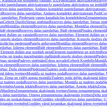
s: Kanalizācijas komplekti vannām, d52
Pagriežams aktivizators
Rezerves
lekti pagriežamam aktivizatoram
Ar pagriežamu aktivizatoru un ieplūdi
R
erves daļas paredzētas: Apdares komplekti pagriežamam aktivizatoram 
ol
Rezerves daļas paredzētas: Apdares komplekti aktivizatoram PushCon
s paredzētas: Piederumi vannu kanalizācijas komplektiem
Zemapmetuma c
mas
Geberit Duofix
Sienas sistēmas
Rezerves daļas paredzētas: Sienas sis
rumi
Montāžas elementi
Rezerves daļas paredzētas: Montāžas elementi
Tu
idē elementi
Rezerves daļas paredzētas: Bidē elementi
Pisuāru elementi
enti dušām un vannām
Rezerves daļas paredzētas: Elementi dušām un
onsoļu slodzes elementi
Rezerves daļas paredzētas: Konsoļu slodzes el
izolācijas piederumi
Paneļu apšuvums
Montāžas elementi
Rezerves daļas
edzētas: Izlietņu elementi
Bidē elementi
Rezerves daļas paredzētas: Bidē
 Elementi dušām arar noplūdi sienā
Elementi maisītājiem un ierīcēm
Reze
i veļas un trauku mazgājamām mašīnām
Konsoļu slodzes elementi
Pieder
tēmas sienām
Padeves sistēmām
Ūdens novadei
Geberit Kombifix
Montāža
tņu elementi
Rezerves daļas paredzētas: Izlietņu elementi
Bidē elementi
Re
zētas: Dušu elementi
Piederumi
Tualetes podu elementiem
Stiprinājumie
amā ūdens tvertnes
Montāža uz tualetes poda
Rezerves daļas paredzētas: 
as: Zema un vidēji augsta montāža
Tualetes podu ārējās skalojamā ūdens
z tualetes poda
Rezerves daļas paredzētas: Montāža uz tualetes poda
Sk
 tvertnēm
Augstu iekārts
Rezerves daļas paredzētas: Augstu iekārts
Zema 
i
Manšetes
Zemapmetuma skalojamās tvertnes
Sigma zemapmetuma skalo
s daļas paredzētas: Omega zemapmetuma skalojamās tvertnes
Delta ze
des un noskalošanas vārsti
Uzpildes vārsti
Rezerves daļas paredzētas: Uz
alojamām tvertnēm
Uzpildes vārsti keramikas skalojamā ūdens tvertnēm