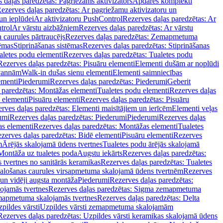
 daļas paredzētas: Pagriežams aktivizators
Apdares komplekti
ezerves daļas paredzētas: Ar pagriežamu aktivizatoru un
un ieplūdei
Ar aktivizatoru PushControl
Rezerves daļas paredzētas: Ar
trol
Ar vārstu aizbāžņiem
Rezerves daļas paredzētas: Ar vārstu
aurules pārtraucējs
Rezerves daļas paredzētas: Zemapmetuma
tēmas
Stiprināšanas sistēmas
Rezerves daļas paredzētas: Stiprināšanas
aletes podu elementi
Rezerves daļas paredzētas: Tualetes podu
Rezerves daļas paredzētas: Pisuāru elementi
Elementi dušām ar noplūdi
 vannām
Walk-in dušas sienu elementi
Elementi saimniecības
ementi
Piederumi
Rezerves daļas paredzētas: Piederumi
Geberit
 paredzētas: Montāžas elementi
Tualetes podu elementi
Rezerves daļas
 elementi
Pisuāru elementi
Rezerves daļas paredzētas: Pisuāru
rves daļas paredzētas: Elementi maisītājiem un ierīcēm
Elementi veļas
umi
Rezerves daļas paredzētas: Piederumi
Piederumi
Rezerves daļas
s elementi
Rezerves daļas paredzētas: Montāžas elementi
Tualetes
zerves daļas paredzētas: Bidē elementi
Pisuāru elementi
Rezerves
m
Ārējās skalojamā ūdens tvertnes
Tualetes podu ārējās skalojamā
Montāža uz tualetes poda
Augstu iekārts
Rezerves daļas paredzētas:
 tvertnes no sanitārās keramikas
Rezerves daļas paredzētas: Tualetes
alošanas caurules virsapmetuma skalojamā ūdens tvertnēm
Rezerves
un vidēji augsta montāža
Piederumi
Rezerves daļas paredzētas:
jamās tvertnes
Rezerves daļas paredzētas: Sigma zemapmetuma
mapmetuma skalojamās tvertnes
Rezerves daļas paredzētas: Delta
pildes vārsti
Uzpildes vārsti zemapmetuma skalojamām
Rezerves daļas paredzētas: Uzpildes vārsti keramikas skalojamā ūdens