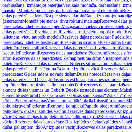
darbināšana, izmantojot baterijas
Vertikāla montāža, darbināšana, izma
maisītājs
Montāža pie sienas, darbināšana, izmantojot elektrotīklu
Rezer
daļas paredzētas: Montāža pie sienas, darbināšana, izmantojot baterija
ģeneratoru
Montāža pie sienas, divu rokturu maisītājs
Rezerves daļas pa
paredzētas: Izlietnes maisītājiem
Mazgāšanas vietas, virtuves izlietņu, i
daļas paredzētas: P veida sifoni
P veida sifoni, vietu taupoši modeļi
Reze
izlietnēm, vietu taupošs modelis
Rezerves daļas paredzētas: Pudeļsifoni
paredzētas: Izlietnes pieslēgumi
Pieslēguma īscaurule
Pieslēguma līkum
izlietnēm
P veida sifoni
Rezerves daļas paredzētas: P veida sifoni
Virtuv
īscaurule
Piederumi
Rezerves daļas paredzētas: Piederumi
Noteces sifo
sifoni
Rezerves daļas paredzētas: Zemapmetuma sifoni
Virsapmetuma s
izlietnēm
Rezerves daļas paredzētas: Noteces sifoni saimniecības izlie
daļas paredzētas: Pieslēguma īscaurule
Izplūdes vārsti
Rezerves daļas pa
paredzētas: Grīdas ūdens novade dušām
Dušas noteces
Rezerves daļas
daļas paredzētas: Dušas grīdas noteces
Dušas pamatnes izplūdes piede
noplūdes
Piederumi sienas līmeņa notecēm
Rezerves daļas paredzētas:
akmens dušas virsmas un Geberit Duofix uzstādīšanas elementi
Mākslī
elementi
Piederumi
Dušas sānu sienas
Dušas sānu sienas
“Walk-in” duša
kārbas
Piederumi
Vannas
Vannas no sanitārā akrila
Taisnstūra vannas
Mā
enkurskrūvēm
Piederumi
Remonta komplekti
Papildu piederumi
Savien
paliktņiem, d52
Ar izplūdes vāciņu
Rezerves daļas paredzētas: Ar izpl
vāciņš
Kanalizācijas komplekti dušas paliktņiem, d62
Rezerves daļas p
vāciņa
Rezerves daļas paredzētas: Bez izplūdes vāciņa
Izplūdes vāciņš
dušas paliktņiem, d90
Ar izplūdes vāciņu
Rezerves daļas paredzētas: A