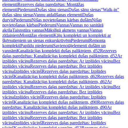
elementi
Rezerves daļas paredzētas: Montāžas
elementi
Piederumi
Dušas sānu sienas
Dušas sānu sienas
“Walk-in”
dušas sānu sienas
Vannu atdalīšanas elementi
Dušas
durvis
Piederumi
Nišas novietošanas kārbas dušām
Nišas
novietošanas kārbas
Piederumi
Vannas
Vannas no sanitārā
akrila
Taisnstūra vannas
Mākslīgā akmens vannas
Vannas
zīdaiņiem
Montāžas elementi
Kāju komplekti un komplekti ar
šķērsstieņiem un sienas enkurskrūvēm
Piederumi
Remonta
komplekti
Papildu piederumi
Savienotājelementi dušām un
vannām
Kanalizācijas komplekti dušas paliktņiem, d52
Rezerves
daļas paredzētas: Kanalizācijas komplekti dušas paliktņiem, d52
Ar
izplūdes vāciņu
Rezerves daļas paredzētas: Ar izplūdes vāciņu
Bez
izplūdes vāciņa
Rezerves daļas paredzētas: Bez izplūdes
vāciņa
Izplūdes vāciņš
Rezerves daļas paredzētas: Izplūdes
vāciņš
Kanalizācijas komplekti dušas paliktņiem, d62
Rezerves daļas
paredzētas: Kanalizācijas komplekti dušas paliktņiem, d62
Ar
izplūdes vāciņu
Rezerves daļas paredzētas: Ar izplūdes vāciņu
Bez
izplūdes vāciņa
Rezerves daļas paredzētas: Bez izplūdes
vāciņa
Izplūdes vāciņš
Rezerves daļas paredzētas: Izplūdes
vāciņš
Kanalizācijas komplekti dušas paliktņiem, d90
Rezerves daļas
paredzētas: Kanalizācijas komplekti dušas paliktņiem, d90
Ar
izplūdes vāciņu
Rezerves daļas paredzētas: Ar izplūdes vāciņu
Bez
izplūdes vāciņa
Rezerves daļas paredzētas: Bez izplūdes
vāciņa
Izplūdes vāciņš
Rezerves daļas paredzētas: Izplūdes
vāciņš
Kanalizācijas komplekti vannām, d52
Rezerves daļas