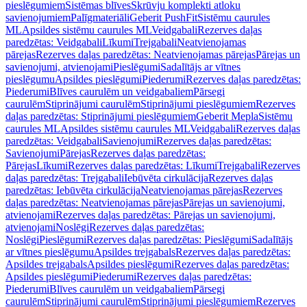
pieslēgumiem
Sistēmas blīves
Skrūvju komplekti atloku
savienojumiem
Palīgmateriāli
Geberit PushFit
Sistēmu caurules
ML
Apsildes sistēmu caurules ML
Veidgabali
Rezerves daļas
paredzētas: Veidgabali
Līkumi
Trejgabali
Neatvienojamas
pārejas
Rezerves daļas paredzētas: Neatvienojamas pārejas
Pārejas un
savienojumi, atvienojami
Pieslēgumi
Sadalītājs ar vītnes
pieslēgumu
Apsildes pieslēgumi
Piederumi
Rezerves daļas paredzētas:
Piederumi
Blīves caurulēm un veidgabaliem
Pārsegi
caurulēm
Stiprinājumi caurulēm
Stiprinājumi pieslēgumiem
Rezerves
daļas paredzētas: Stiprinājumi pieslēgumiem
Geberit Mepla
Sistēmu
caurules ML
Apsildes sistēmu caurules ML
Veidgabali
Rezerves daļas
paredzētas: Veidgabali
Savienojumi
Rezerves daļas paredzētas:
Savienojumi
Pārejas
Rezerves daļas paredzētas:
Pārejas
Līkumi
Rezerves daļas paredzētas: Līkumi
Trejgabali
Rezerves
daļas paredzētas: Trejgabali
Iebūvēta cirkulācija
Rezerves daļas
paredzētas: Iebūvēta cirkulācija
Neatvienojamas pārejas
Rezerves
daļas paredzētas: Neatvienojamas pārejas
Pārejas un savienojumi,
atvienojami
Rezerves daļas paredzētas: Pārejas un savienojumi,
atvienojami
Noslēgi
Rezerves daļas paredzētas:
Noslēgi
Pieslēgumi
Rezerves daļas paredzētas: Pieslēgumi
Sadalītājs
ar vītnes pieslēgumu
Apsildes trejgabals
Rezerves daļas paredzētas:
Apsildes trejgabals
Apsildes pieslēgumi
Rezerves daļas paredzētas:
Apsildes pieslēgumi
Piederumi
Rezerves daļas paredzētas:
Piederumi
Blīves caurulēm un veidgabaliem
Pārsegi
caurulēm
Stiprinājumi caurulēm
Stiprinājumi pieslēgumiem
Rezerves