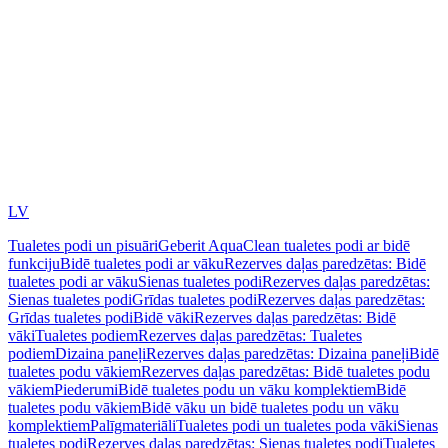
LV
Tualetes podi un pisuāri
Geberit AquaClean tualetes podi ar bidē
funkciju
Bidē tualetes podi ar vāku
Rezerves daļas paredzētas: Bidē
tualetes podi ar vāku
Sienas tualetes podi
Rezerves daļas paredzētas:
Sienas tualetes podi
Grīdas tualetes podi
Rezerves daļas paredzētas:
Grīdas tualetes podi
Bidē vāki
Rezerves daļas paredzētas: Bidē
vāki
Tualetes podiem
Rezerves daļas paredzētas: Tualetes
podiem
Dizaina paneļi
Rezerves daļas paredzētas: Dizaina paneļi
Bidē
tualetes podu vākiem
Rezerves daļas paredzētas: Bidē tualetes podu
vākiem
Piederumi
Bidē tualetes podu un vāku komplektiem
Bidē
tualetes podu vākiem
Bidē vāku un bidē tualetes podu un vāku
komplektiem
Palīgmateriāli
Tualetes podi un tualetes poda vāki
Sienas
tualetes podi
Rezerves daļas paredzētas: Sienas tualetes podi
Tualetes