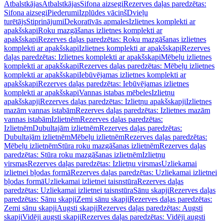
Atbalstkājas
Atbalstkājas
Sifona aizsegi
Rezerves daļas paredzētas:
Sifona aizsegi
Piederumi
Izplūdes vāciņš
Dvieļu
turētājs
Stiprinājumi
Dekoratīvās apmales
Izlietnes komplekti ar
apakšskapi
Roku mazgāšanas izlietnes komplekti ar
apakšskapi
Rezerves daļas paredzētas: Roku mazgāšanas izlietnes
komplekti ar apakšskapi
Izlietnes komplekti ar apakšskapi
Rezerves
daļas paredzētas: Izlietnes komplekti ar apakšskapi
Mēbeļu izlietnes
komplekti ar apakšskapi
Rezerves daļas paredzētas: Mēbeļu izlietnes
komplekti ar apakšskapi
Iebūvējamas izlietnes komplekti ar
apakšskapi
Rezerves daļas paredzētas: Iebūvējamas izlietnes
komplekti ar apakšskapi
Vannas istabas mēbeles
Izlietņu
apakšskapji
Rezerves daļas paredzētas: Izlietņu apakšskapji
Izlietnes
mazām vannas istabām
Rezerves daļas paredzētas: Izlietnes mazām
vannas istabām
Izlietnēm
Rezerves daļas paredzētas:
Izlietnēm
Dubultajām izlietnēm
Rezerves daļas paredzētas:
Dubultajām izlietnēm
Mēbeļu izlietnēm
Rezerves daļas paredzētas:
Mēbeļu izlietnēm
Stūra roku mazgāšanas izlietnēm
Rezerves daļas
paredzētas: Stūra roku mazgāšanas izlietnēm
Izlietņu
virsmas
Rezerves daļas paredzētas: Izlietņu virsmas
Uzliekamai
izlietnei bļodas formā
Rezerves daļas paredzētas: Uzliekamai izlietnei
bļodas formā
Uzliekamai izlietnei taisnstūra
Rezerves daļas
paredzētas: Uzliekamai izlietnei taisnstūra
Sānu skapji
Rezerves daļas
paredzētas: Sānu skapji
Zemi sānu skapji
Rezerves daļas paredzētas:
Zemi sānu skapji
Augsti skapji
Rezerves daļas paredzētas: Augsti
skapji
Vidēji augsti skapji
Rezerves daļas paredzētas: Vidēji augsti