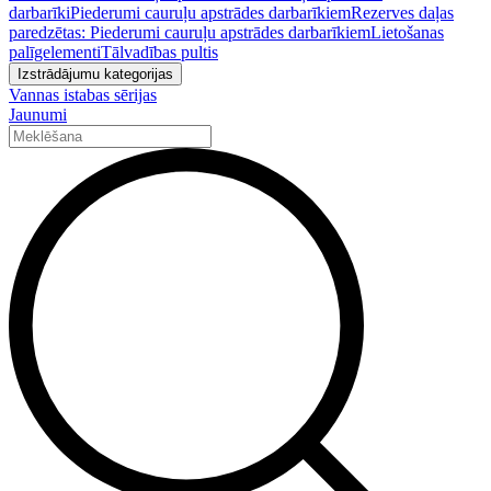
darbarīki
Piederumi cauruļu apstrādes darbarīkiem
Rezerves daļas
paredzētas: Piederumi cauruļu apstrādes darbarīkiem
Lietošanas
palīgelementi
Tālvadības pultis
Izstrādājumu kategorijas
Vannas istabas sērijas
Jaunumi