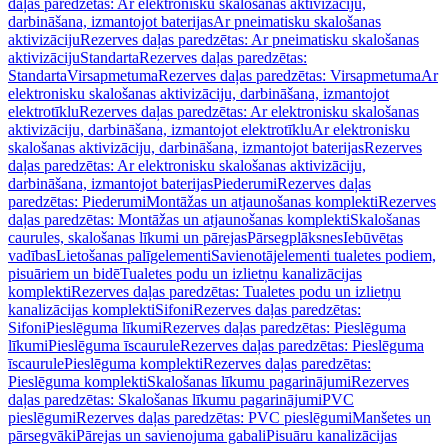
daļas paredzētas: Ar elektronisku skalošanas aktivizāciju,
darbināšana, izmantojot baterijas
Ar pneimatisku skalošanas
aktivizāciju
Rezerves daļas paredzētas: Ar pneimatisku skalošanas
aktivizāciju
Standarta
Rezerves daļas paredzētas:
Standarta
Virsapmetuma
Rezerves daļas paredzētas: Virsapmetuma
Ar
elektronisku skalošanas aktivizāciju, darbināšana, izmantojot
elektrotīklu
Rezerves daļas paredzētas: Ar elektronisku skalošanas
aktivizāciju, darbināšana, izmantojot elektrotīklu
Ar elektronisku
skalošanas aktivizāciju, darbināšana, izmantojot baterijas
Rezerves
daļas paredzētas: Ar elektronisku skalošanas aktivizāciju,
darbināšana, izmantojot baterijas
Piederumi
Rezerves daļas
paredzētas: Piederumi
Montāžas un atjaunošanas komplekti
Rezerves
daļas paredzētas: Montāžas un atjaunošanas komplekti
Skalošanas
caurules, skalošanas līkumi un pārejas
Pārsegplāksnes
Iebūvētas
vadības
Lietošanas palīgelementi
Savienotājelementi tualetes podiem,
pisuāriem un bidē
Tualetes podu un izlietņu kanalizācijas
komplekti
Rezerves daļas paredzētas: Tualetes podu un izlietņu
kanalizācijas komplekti
Sifoni
Rezerves daļas paredzētas:
Sifoni
Pieslēguma līkumi
Rezerves daļas paredzētas: Pieslēguma
līkumi
Pieslēguma īscaurule
Rezerves daļas paredzētas: Pieslēguma
īscaurule
Pieslēguma komplekti
Rezerves daļas paredzētas:
Pieslēguma komplekti
Skalošanas līkumu pagarinājumi
Rezerves
daļas paredzētas: Skalošanas līkumu pagarinājumi
PVC
pieslēgumi
Rezerves daļas paredzētas: PVC pieslēgumi
Manšetes un
pārsegvāki
Pārejas un savienojuma gabali
Pisuāru kanalizācijas