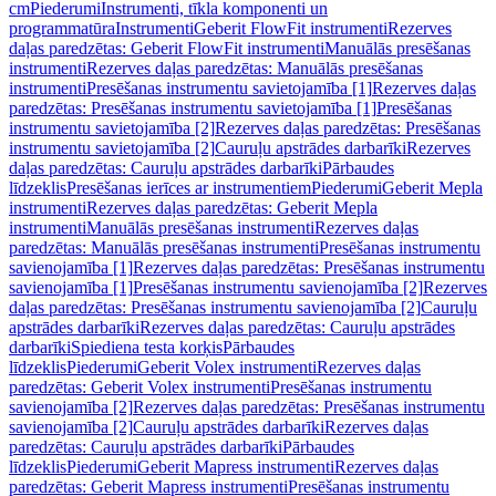
cm
Piederumi
Instrumenti, tīkla komponenti un
programmatūra
Instrumenti
Geberit FlowFit instrumenti
Rezerves
daļas paredzētas: Geberit FlowFit instrumenti
Manuālās presēšanas
instrumenti
Rezerves daļas paredzētas: Manuālās presēšanas
instrumenti
Presēšanas instrumentu savietojamība [1]
Rezerves daļas
paredzētas: Presēšanas instrumentu savietojamība [1]
Presēšanas
instrumentu savietojamība [2]
Rezerves daļas paredzētas: Presēšanas
instrumentu savietojamība [2]
Cauruļu apstrādes darbarīki
Rezerves
daļas paredzētas: Cauruļu apstrādes darbarīki
Pārbaudes
līdzeklis
Presēšanas ierīces ar instrumentiem
Piederumi
Geberit Mepla
instrumenti
Rezerves daļas paredzētas: Geberit Mepla
instrumenti
Manuālās presēšanas instrumenti
Rezerves daļas
paredzētas: Manuālās presēšanas instrumenti
Presēšanas instrumentu
savienojamība [1]
Rezerves daļas paredzētas: Presēšanas instrumentu
savienojamība [1]
Presēšanas instrumentu savienojamība [2]
Rezerves
daļas paredzētas: Presēšanas instrumentu savienojamība [2]
Cauruļu
apstrādes darbarīki
Rezerves daļas paredzētas: Cauruļu apstrādes
darbarīki
Spiediena testa korķis
Pārbaudes
līdzeklis
Piederumi
Geberit Volex instrumenti
Rezerves daļas
paredzētas: Geberit Volex instrumenti
Presēšanas instrumentu
savienojamība [2]
Rezerves daļas paredzētas: Presēšanas instrumentu
savienojamība [2]
Cauruļu apstrādes darbarīki
Rezerves daļas
paredzētas: Cauruļu apstrādes darbarīki
Pārbaudes
līdzeklis
Piederumi
Geberit Mapress instrumenti
Rezerves daļas
paredzētas: Geberit Mapress instrumenti
Presēšanas instrumentu