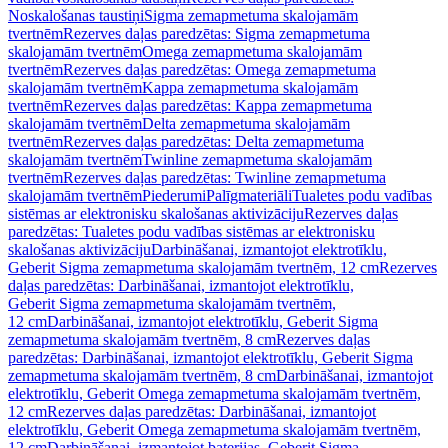
Noskalošanas taustiņi
Sigma zemapmetuma skalojamām
tvertnēm
Rezerves daļas paredzētas: Sigma zemapmetuma
skalojamām tvertnēm
Omega zemapmetuma skalojamām
tvertnēm
Rezerves daļas paredzētas: Omega zemapmetuma
skalojamām tvertnēm
Kappa zemapmetuma skalojamām
tvertnēm
Rezerves daļas paredzētas: Kappa zemapmetuma
skalojamām tvertnēm
Delta zemapmetuma skalojamām
tvertnēm
Rezerves daļas paredzētas: Delta zemapmetuma
skalojamām tvertnēm
Twinline zemapmetuma skalojamām
tvertnēm
Rezerves daļas paredzētas: Twinline zemapmetuma
skalojamām tvertnēm
Piederumi
Palīgmateriāli
Tualetes podu vadības
sistēmas ar elektronisku skalošanas aktivizāciju
Rezerves daļas
paredzētas: Tualetes podu vadības sistēmas ar elektronisku
skalošanas aktivizāciju
Darbināšanai, izmantojot elektrotīklu,
Geberit Sigma zemapmetuma skalojamām tvertnēm, 12 cm
Rezerves
daļas paredzētas: Darbināšanai, izmantojot elektrotīklu,
Geberit Sigma zemapmetuma skalojamām tvertnēm,
12 cm
Darbināšanai, izmantojot elektrotīklu, Geberit Sigma
zemapmetuma skalojamām tvertnēm, 8 cm
Rezerves daļas
paredzētas: Darbināšanai, izmantojot elektrotīklu, Geberit Sigma
zemapmetuma skalojamām tvertnēm, 8 cm
Darbināšanai, izmantojot
elektrotīklu, Geberit Omega zemapmetuma skalojamām tvertnēm,
12 cm
Rezerves daļas paredzētas: Darbināšanai, izmantojot
elektrotīklu, Geberit Omega zemapmetuma skalojamām tvertnēm,
12 cm
Darbināšanai, izmantojot baterijas, Geberit Sigma