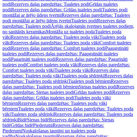
podi
Rezerves daļas paredzētas: Tualetes podi
Grīdas tualetes
podi
Rezerves daļas paredzētas: Grīdas tualetes podi
Tualetes podi
montāžai ar ārējo ūdens tvertni
Rezerves daļas paredzētas: Tualetes
podi montāžai ar ārējo ūdens tvertni
Tualetes podi
Rezerves daļas
paredzētas: Tualetes podi
Ārējās skalojamās tvertnes tualetes podiem,
no sanitārās keramikas
Montāža uz tualetes poda
Tualetes poda
vāki
Rezerves daļas paredzētas: Tualetes poda vāki
Tualetes poda
vāki
Rezerves daļas paredzētas: Tualetes poda vāki
Comfort tualetes
podi
Rezerves daļas paredzētas: Comfort tualetes podi
Paaugstināti
tualetes podi
Rezerves daļas paredzētas: Paaugstināti tualetes
podi
Pagarināti tualetes podi
Rezerves daļas paredzētas: Pagarināti
tualetes podi
Comfort tualetes poda vāki
Rezerves daļas paredzētas:
Comfort tualetes poda vāki
Tualetes poda vāki
Rezerves daļas
paredzētas: Tualetes poda vāki
Tualetes poda sēdriņķi
Rezerves daļas
paredzētas: Tualetes poda sēdriņķi
Tualetes podi bērniem
Rezerves
daļas paredzētas: Tualetes podi bērniem
Sienas tualetes podi
Rezerves
daļas paredzētas: Sienas tualetes podi
Grīdas tualetes podi
Rezerves
daļas paredzētas: Grīdas tualetes podi
Tualetes podu vāki
bērniem
Rezerves daļas paredzētas: Tualetes podu vāki
bērniem
Tualetes poda vāki
Rezerves daļas paredzētas: Tualetes poda
vāki
Tualetes poda sēdriņķi
Rezerves daļas paredzētas: Tualetes poda
sēdriņķi
Bidē
Sienas bidē
Rezerves daļas paredzētas: Sienas
bidē
Grīdas bidē
Piederumi
Rezerves daļas paredzētas:
Piederumi
Noskalošanas taustiņi un tualetes poda
vadība
Noskalošanas taustiņi
Rezerves daļas paredzētas: