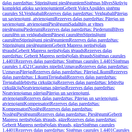
daļas paredzētas: Stiprinājumi pieslēgumiem
Sistēmas blīves
Skrūvju
komplekti atloku savienojumiem
Geberit Volex
Apsildes sistēmu
caurules SL
Veidgabali
Rezerves daļas paredzētas: Veidgabali
Pārejas
un savienojumi, atvienojami
Rezerves daļas paredzētas: Pārejas un
savienojumi, atvienojami
Pieslēgumi
Sadalītājs ar vītnes
pieslēgumu
Piederumi
Rezerves daļas paredzētas: Piederumi
Blīves
caurulēm un veidgabaliem
Pārsegi caurulēm
Stiprinājumi
caurulēm
Stiprinājumi pieslēgumiem
Rezerves daļas paredzētas:
Stiprinājumi pieslēgumiem
Geberit Mapress nerūsējošais
tērauds
Geberit Mapress nerūsējošais tērauds
Rezerves daļas
paredzētas: Geberit Mapress nerūsējošais tērauds
Sistēmas caurules
1.4401
Rezerves daļas paredzētas: Sistēmas caurules 1.4401
Sistēmas
caurules 1.4521
Caurules nipelis
Uzmavas
Rezerves daļas paredzētas:
Uzmavas
Pārejas
Rezerves daļas paredzētas: Pārejas
Līkumi
Rezerves
daļas paredzētas: Līkumi
Trejgabali
Rezerves daļas paredzētas:
Trejgabali
Iebūvēta cirkulācija
Rezerves daļas paredzētas: Iebūvēta
cirkulācija
Neatvienojamas pārejas
Rezerves daļas paredzētas:
Neatvienojamas pārejas
Pārejas un savienojumi,
atvienojami
Rezerves daļas paredzētas: Pārejas un savienojumi,
atvienojami
Kompensatori
Rezerves daļas paredzētas:
Kompensatori
Noslēgi
Rezerves daļas paredzētas:
Noslēgi
Pieslēgumi
Rezerves daļas paredzētas: Pieslēgumi
Geberit
Mapress nerūsējošais tērauds, gāze
Rezerves daļas paredzētas:
Geberit Mapress nerūsējošais tērauds, gāze
Sistēmas caurules
1.4401
Rezerves daļas paredzētas: Sistēmas caurules 1.4401
Caurules