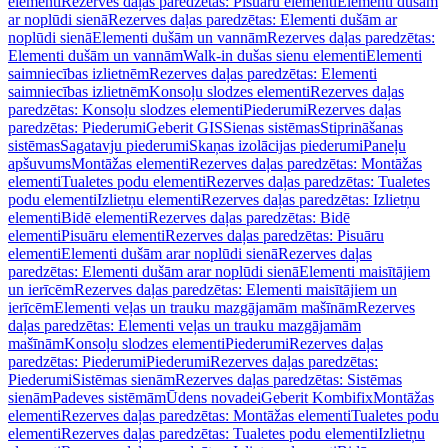
elementi
Rezerves daļas paredzētas: Pisuāru elementi
Elementi dušām
ar noplūdi sienā
Rezerves daļas paredzētas: Elementi dušām ar
noplūdi sienā
Elementi dušām un vannām
Rezerves daļas paredzētas:
Elementi dušām un vannām
Walk-in dušas sienu elementi
Elementi
saimniecības izlietnēm
Rezerves daļas paredzētas: Elementi
saimniecības izlietnēm
Konsoļu slodzes elementi
Rezerves daļas
paredzētas: Konsoļu slodzes elementi
Piederumi
Rezerves daļas
paredzētas: Piederumi
Geberit GIS
Sienas sistēmas
Stiprināšanas
sistēmas
Sagatavju piederumi
Skaņas izolācijas piederumi
Paneļu
apšuvums
Montāžas elementi
Rezerves daļas paredzētas: Montāžas
elementi
Tualetes podu elementi
Rezerves daļas paredzētas: Tualetes
podu elementi
Izlietņu elementi
Rezerves daļas paredzētas: Izlietņu
elementi
Bidē elementi
Rezerves daļas paredzētas: Bidē
elementi
Pisuāru elementi
Rezerves daļas paredzētas: Pisuāru
elementi
Elementi dušām arar noplūdi sienā
Rezerves daļas
paredzētas: Elementi dušām arar noplūdi sienā
Elementi maisītājiem
un ierīcēm
Rezerves daļas paredzētas: Elementi maisītājiem un
ierīcēm
Elementi veļas un trauku mazgājamām mašīnām
Rezerves
daļas paredzētas: Elementi veļas un trauku mazgājamām
mašīnām
Konsoļu slodzes elementi
Piederumi
Rezerves daļas
paredzētas: Piederumi
Piederumi
Rezerves daļas paredzētas:
Piederumi
Sistēmas sienām
Rezerves daļas paredzētas: Sistēmas
sienām
Padeves sistēmām
Ūdens novadei
Geberit Kombifix
Montāžas
elementi
Rezerves daļas paredzētas: Montāžas elementi
Tualetes podu
elementi
Rezerves daļas paredzētas: Tualetes podu elementi
Izlietņu