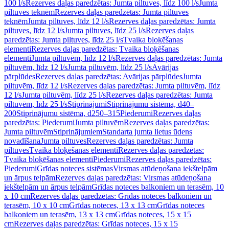
100 l/s
Rezerves daļas paredzētas: Jumta piltuves, līdz 100 l/s
Jumta
piltuves teknēm
Rezerves daļas paredzētas: Jumta piltuves
teknēm
Jumta piltuves, līdz 12 l/s
Rezerves daļas paredzētas: Jumta
piltuves, līdz 12 l/s
Jumta piltuves, līdz 25 l/s
Rezerves daļas
paredzētas: Jumta piltuves, līdz 25 l/s
Tvaika bloķēšanas
elementi
Rezerves daļas paredzētas: Tvaika bloķēšanas
elementi
Jumta piltuvēm, līdz 12 l/s
Rezerves daļas paredzētas: Jumta
piltuvēm, līdz 12 l/s
Jumta piltuvēm, līdz 25 l/s
Avārijas
pārplūdes
Rezerves daļas paredzētas: Avārijas pārplūdes
Jumta
piltuvēm, līdz 12 l/s
Rezerves daļas paredzētas: Jumta piltuvēm, līdz
12 l/s
Jumta piltuvēm, līdz 25 l/s
Rezerves daļas paredzētas: Jumta
piltuvēm, līdz 25 l/s
Stiprinājumi
Stiprinājumu sistēma, d40–
200
Stiprinājumu sistēma, d250–315
Piederumi
Rezerves daļas
paredzētas: Piederumi
Jumta piltuvēm
Rezerves daļas paredzētas:
Jumta piltuvēm
Stiprinājumiem
Standarta jumta lietus ūdens
novadīšana
Jumta piltuves
Rezerves daļas paredzētas: Jumta
piltuves
Tvaika bloķēšanas elementi
Rezerves daļas paredzētas:
Tvaika bloķēšanas elementi
Piederumi
Rezerves daļas paredzētas:
Piederumi
Grīdas noteces sistēmas
Virsmas atūdeņošana iekštelpām
un ārpus telpām
Rezerves daļas paredzētas: Virsmas atūdeņošana
iekštelpām un ārpus telpām
Grīdas noteces balkoniem un terasēm, 10
x 10 cm
Rezerves daļas paredzētas: Grīdas noteces balkoniem un
terasēm, 10 x 10 cm
Grīdas noteces, 13 x 13 cm
Grīdas noteces
balkoniem un terasēm, 13 x 13 cm
Grīdas noteces, 15 x 15
cm
Rezerves daļas paredzētas: Grīdas noteces, 15 x 15