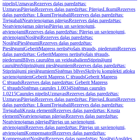
nipelis
Uzmavas
Rezerves daļas paredzētas:
Uzmavas
Pārejas
Rezerves daļas paredzētas: Pārejas
Līkumi
Rezerves
daļas paredzētas: Līkumi
Trejgabali
Rezerves daļas paredzētas:
Trejgabali
Neatvienojamas pārejas
Rezerves daļas paredzētas:
Neatvienojamas pārejas
Pārejas un savienojumi,
atvienojami
Rezerves daļas paredzētas: Pārejas un savienojumi,
atvienojami
Noslēgi
Rezerves daļas paredzētas:
Noslēgi
Pieslēgumi
Rezerves daļas paredzētas:
Pieslēgumi
GeberitMapress nerūsējošais tērauds, piederumi
Rezerves
daļas paredzētas: GeberitMapress nerūsējošais tērauds,
piederumi
Blīves caurulēm un veidgabaliem
Stiprinājumi
caurulēm
Stiprinājumi pieslēgumiem
Rezerves daļas paredzētas:
Stiprinājumi pieslēgumiem
Sistēmas blīves
Skrūvju komplekti atloku
savienojumiem
Geberit Mapress C tērauds
Geberit Mapress
C tērauds
Rezerves daļas paredzētas: Geberit Mapress
C tērauds
Sistēmas caurules 1.0034
Sistēmas caurules
1.0215
Caurules nipelis
Uzmavas
Rezerves daļas paredzētas:
Uzmavas
Pārejas
Rezerves daļas paredzētas: Pārejas
Līkumi
Rezerves
daļas paredzētas: Līkumi
Trejgabali
Rezerves daļas paredzētas:
Trejgabali
Krusta elementi
Rezerves daļas paredzētas: Krusta
elementi
Neatvienojamas pārejas
Rezerves daļas paredzētas:
Neatvienojamas pārejas
Pārejas un savienojumi,
atvienojami
Rezerves daļas paredzētas: Pārejas un savienojumi,
atvienojami
Kompensatori
Rezerves daļas paredzētas:
Kompensatori
Noslēgi
Rezerves daļas paredzētas: Noslēgi
Apsildes