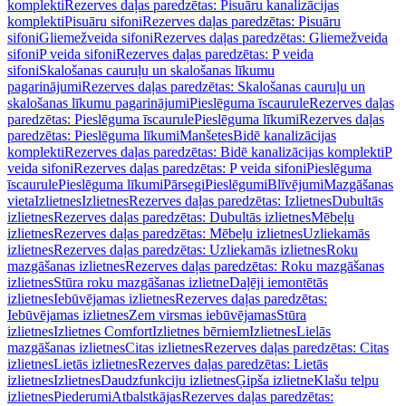
komplekti
Rezerves daļas paredzētas: Pisuāru kanalizācijas
komplekti
Pisuāru sifoni
Rezerves daļas paredzētas: Pisuāru
sifoni
Gliemežveida sifoni
Rezerves daļas paredzētas: Gliemežveida
sifoni
P veida sifoni
Rezerves daļas paredzētas: P veida
sifoni
Skalošanas cauruļu un skalošanas līkumu
pagarinājumi
Rezerves daļas paredzētas: Skalošanas cauruļu un
skalošanas līkumu pagarinājumi
Pieslēguma īscaurule
Rezerves daļas
paredzētas: Pieslēguma īscaurule
Pieslēguma līkumi
Rezerves daļas
paredzētas: Pieslēguma līkumi
Manšetes
Bidē kanalizācijas
komplekti
Rezerves daļas paredzētas: Bidē kanalizācijas komplekti
P
veida sifoni
Rezerves daļas paredzētas: P veida sifoni
Pieslēguma
īscaurule
Pieslēguma līkumi
Pārsegi
Pieslēgumi
Blīvējumi
Mazgāšanas
vieta
Izlietnes
Izlietnes
Rezerves daļas paredzētas: Izlietnes
Dubultās
izlietnes
Rezerves daļas paredzētas: Dubultās izlietnes
Mēbeļu
izlietnes
Rezerves daļas paredzētas: Mēbeļu izlietnes
Uzliekamās
izlietnes
Rezerves daļas paredzētas: Uzliekamās izlietnes
Roku
mazgāšanas izlietnes
Rezerves daļas paredzētas: Roku mazgāšanas
izlietnes
Stūra roku mazgāšanas izlietne
Daļēji iemontētās
izlietnes
Iebūvējamas izlietnes
Rezerves daļas paredzētas:
Iebūvējamas izlietnes
Zem virsmas iebūvējamas
Stūra
izlietnes
Izlietnes Comfort
Izlietnes bērniem
Izlietnes
Lielās
mazgāšanas izlietnes
Citas izlietnes
Rezerves daļas paredzētas: Citas
izlietnes
Lietās izlietnes
Rezerves daļas paredzētas: Lietās
izlietnes
Izlietnes
Daudzfunkciju izlietnes
Ģipša izlietne
Klašu telpu
izlietnes
Piederumi
Atbalstkājas
Rezerves daļas paredzētas: