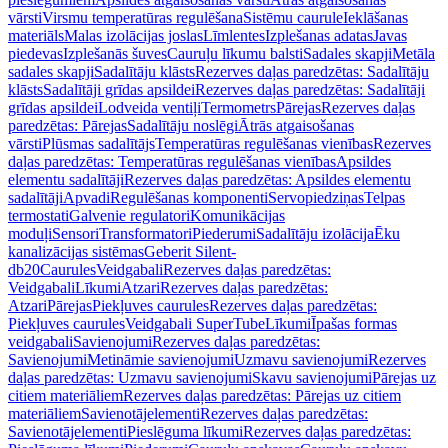
vārsti
Virsmu temperatūras regulēšana
Sistēmu caurule
Ieklāšanas
materiāls
Malas izolācijas joslas
Līmlentes
Izplešanas adatas
Javas
piedevas
Izplešanās šuves
Cauruļu līkumu balsti
Sadales skapji
Metāla
sadales skapji
Sadalītāju klāsts
Rezerves daļas paredzētas: Sadalītāju
klāsts
Sadalītāji grīdas apsildei
Rezerves daļas paredzētas: Sadalītāji
grīdas apsildei
Lodveida ventiļi
Termometrs
Pārejas
Rezerves daļas
paredzētas: Pārejas
Sadalītāju noslēgi
Ātrās atgaisošanas
vārsti
Plūsmas sadalītājs
Temperatūras regulēšanas vienības
Rezerves
daļas paredzētas: Temperatūras regulēšanas vienības
Apsildes
elementu sadalītāji
Rezerves daļas paredzētas: Apsildes elementu
sadalītāji
Apvadi
Regulēšanas komponenti
Servopiedziņas
Telpas
termostati
Galvenie regulatori
Komunikācijas
moduļi
Sensori
Transformatori
Piederumi
Sadalītāju izolācija
Ēku
kanalizācijas sistēmas
Geberit Silent-
db20
Caurules
Veidgabali
Rezerves daļas paredzētas:
Veidgabali
Līkumi
Atzari
Rezerves daļas paredzētas:
Atzari
Pārejas
Piekļuves caurules
Rezerves daļas paredzētas:
Piekļuves caurules
Veidgabali SuperTube
Līkumi
Īpašas formas
veidgabali
Savienojumi
Rezerves daļas paredzētas:
Savienojumi
Metināmie savienojumi
Uzmavu savienojumi
Rezerves
daļas paredzētas: Uzmavu savienojumi
Skavu savienojumi
Pārejas uz
citiem materiāliem
Rezerves daļas paredzētas: Pārejas uz citiem
materiāliem
Savienotājelementi
Rezerves daļas paredzētas:
Savienotājelementi
Pieslēguma līkumi
Rezerves daļas paredzētas: