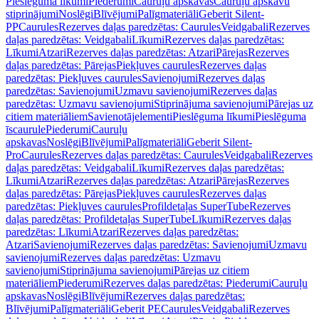
Pieslēguma līkumi
Piederumi
Cauruļu apskavas
Cauruļu apskavu
stiprinājumi
Noslēgi
Blīvējumi
Palīgmateriāli
Geberit Silent-
PP
Caurules
Rezerves daļas paredzētas: Caurules
Veidgabali
Rezerves
daļas paredzētas: Veidgabali
Līkumi
Rezerves daļas paredzētas:
Līkumi
Atzari
Rezerves daļas paredzētas: Atzari
Pārejas
Rezerves
daļas paredzētas: Pārejas
Piekļuves caurules
Rezerves daļas
paredzētas: Piekļuves caurules
Savienojumi
Rezerves daļas
paredzētas: Savienojumi
Uzmavu savienojumi
Rezerves daļas
paredzētas: Uzmavu savienojumi
Stiprinājuma savienojumi
Pārejas uz
citiem materiāliem
Savienotājelementi
Pieslēguma līkumi
Pieslēguma
īscaurule
Piederumi
Cauruļu
apskavas
Noslēgi
Blīvējumi
Palīgmateriāli
Geberit Silent-
Pro
Caurules
Rezerves daļas paredzētas: Caurules
Veidgabali
Rezerves
daļas paredzētas: Veidgabali
Līkumi
Rezerves daļas paredzētas:
Līkumi
Atzari
Rezerves daļas paredzētas: Atzari
Pārejas
Rezerves
daļas paredzētas: Pārejas
Piekļuves caurules
Rezerves daļas
paredzētas: Piekļuves caurules
Profildetaļas SuperTube
Rezerves
daļas paredzētas: Profildetaļas SuperTube
Līkumi
Rezerves daļas
paredzētas: Līkumi
Atzari
Rezerves daļas paredzētas:
Atzari
Savienojumi
Rezerves daļas paredzētas: Savienojumi
Uzmavu
savienojumi
Rezerves daļas paredzētas: Uzmavu
savienojumi
Stiprinājuma savienojumi
Pārejas uz citiem
materiāliem
Piederumi
Rezerves daļas paredzētas: Piederumi
Cauruļu
apskavas
Noslēgi
Blīvējumi
Rezerves daļas paredzētas:
Blīvējumi
Palīgmateriāli
Geberit PE
Caurules
Veidgabali
Rezerves