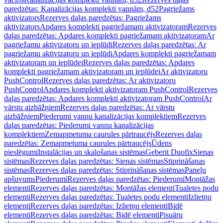
paredzētas: Kanalizācijas komplekti vannām, d52
Pagriežams
aktivizators
Rezerves daļas paredzētas: Pagriežams
aktivizators
Apdares komplekti pagriežamam aktivizatoram
Rezerves
daļas paredzētas: Apdares komplekti pagriežamam aktivizatoram
Ar
pagriežamu aktivizatoru un ieplūdi
Rezerves daļas paredzētas: Ar
pagriežamu aktivizatoru un ieplūdi
Apdares komplekti pagriežamam
aktivizatoram un ieplūdei
Rezerves daļas paredzētas: Apdares
komplekti pagriežamam aktivizatoram un ieplūdei
Ar aktivizatoru
PushControl
Rezerves daļas paredzētas: Ar aktivizatoru
PushControl
Apdares komplekti aktivizatoram PushControl
Rezerves
daļas paredzētas: Apdares komplekti aktivizatoram PushControl
Ar
vārstu aizbāžņiem
Rezerves daļas paredzētas: Ar vārstu
aizbāžņiem
Piederumi vannu kanalizācijas komplektiem
Rezerves
daļas paredzētas: Piederumi vannu kanalizācijas
komplektiem
Zemapmetuma caurules pārtraucējs
Rezerves daļas
paredzētas: Zemapmetuma caurules pārtraucējs
Ūdens
pieslēgumi
Instalācijas un skalošanas sistēmas
Geberit Duofix
Sienas
sistēmas
Rezerves daļas paredzētas: Sienas sistēmas
Stiprināšanas
sistēmas
Rezerves daļas paredzētas: Stiprināšanas sistēmas
Paneļu
apšuvums
Piederumi
Rezerves daļas paredzētas: Piederumi
Montāžas
elementi
Rezerves daļas paredzētas: Montāžas elementi
Tualetes podu
elementi
Rezerves daļas paredzētas: Tualetes podu elementi
Izlietņu
elementi
Rezerves daļas paredzētas: Izlietņu elementi
Bidē
elementi
Rezerves daļas paredzētas: Bidē elementi
Pisuāru