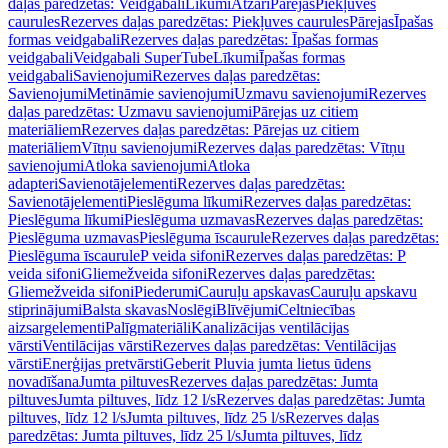
daļas paredzētas: Veidgabali
Līkumi
Atzari
Pārejas
Piekļuves
caurules
Rezerves daļas paredzētas: Piekļuves caurules
Pārejas
Īpašas
formas veidgabali
Rezerves daļas paredzētas: Īpašas formas
veidgabali
Veidgabali SuperTube
Līkumi
Īpašas formas
veidgabali
Savienojumi
Rezerves daļas paredzētas:
Savienojumi
Metināmie savienojumi
Uzmavu savienojumi
Rezerves
daļas paredzētas: Uzmavu savienojumi
Pārejas uz citiem
materiāliem
Rezerves daļas paredzētas: Pārejas uz citiem
materiāliem
Vītņu savienojumi
Rezerves daļas paredzētas: Vītņu
savienojumi
Atloka savienojumi
Atloka
adapteri
Savienotājelementi
Rezerves daļas paredzētas:
Savienotājelementi
Pieslēguma līkumi
Rezerves daļas paredzētas:
Pieslēguma līkumi
Pieslēguma uzmavas
Rezerves daļas paredzētas:
Pieslēguma uzmavas
Pieslēguma īscaurule
Rezerves daļas paredzētas:
Pieslēguma īscaurule
P veida sifoni
Rezerves daļas paredzētas: P
veida sifoni
Gliemežveida sifoni
Rezerves daļas paredzētas:
Gliemežveida sifoni
Piederumi
Cauruļu apskavas
Cauruļu apskavu
stiprinājumi
Balsta skavas
Noslēgi
Blīvējumi
Celtniecības
aizsargelementi
Palīgmateriāli
Kanalizācijas ventilācijas
vārsti
Ventilācijas vārsti
Rezerves daļas paredzētas: Ventilācijas
vārsti
Enerģijas pretvārsti
Geberit Pluvia jumta lietus ūdens
novadīšana
Jumta piltuves
Rezerves daļas paredzētas: Jumta
piltuves
Jumta piltuves, līdz 12 l/s
Rezerves daļas paredzētas: Jumta
piltuves, līdz 12 l/s
Jumta piltuves, līdz 25 l/s
Rezerves daļas
paredzētas: Jumta piltuves, līdz 25 l/s
Jumta piltuves, līdz