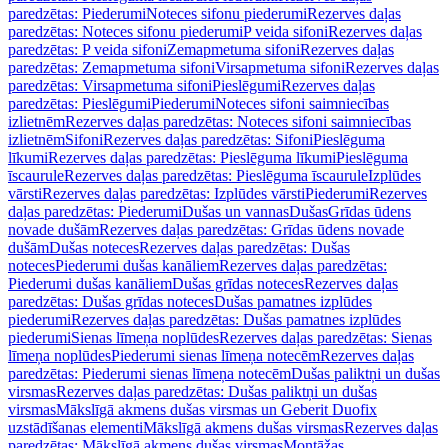
paredzētas: Piederumi
Noteces sifonu piederumi
Rezerves daļas
paredzētas: Noteces sifonu piederumi
P veida sifoni
Rezerves daļas
paredzētas: P veida sifoni
Zemapmetuma sifoni
Rezerves daļas
paredzētas: Zemapmetuma sifoni
Virsapmetuma sifoni
Rezerves daļas
paredzētas: Virsapmetuma sifoni
Pieslēgumi
Rezerves daļas
paredzētas: Pieslēgumi
Piederumi
Noteces sifoni saimniecības
izlietnēm
Rezerves daļas paredzētas: Noteces sifoni saimniecības
izlietnēm
Sifoni
Rezerves daļas paredzētas: Sifoni
Pieslēguma
līkumi
Rezerves daļas paredzētas: Pieslēguma līkumi
Pieslēguma
īscaurule
Rezerves daļas paredzētas: Pieslēguma īscaurule
Izplūdes
vārsti
Rezerves daļas paredzētas: Izplūdes vārsti
Piederumi
Rezerves
daļas paredzētas: Piederumi
Dušas un vannas
Dušas
Grīdas ūdens
novade dušām
Rezerves daļas paredzētas: Grīdas ūdens novade
dušām
Dušas noteces
Rezerves daļas paredzētas: Dušas
noteces
Piederumi dušas kanāliem
Rezerves daļas paredzētas:
Piederumi dušas kanāliem
Dušas grīdas noteces
Rezerves daļas
paredzētas: Dušas grīdas noteces
Dušas pamatnes izplūdes
piederumi
Rezerves daļas paredzētas: Dušas pamatnes izplūdes
piederumi
Sienas līmeņa noplūdes
Rezerves daļas paredzētas: Sienas
līmeņa noplūdes
Piederumi sienas līmeņa notecēm
Rezerves daļas
paredzētas: Piederumi sienas līmeņa notecēm
Dušas paliktņi un dušas
virsmas
Rezerves daļas paredzētas: Dušas paliktņi un dušas
virsmas
Mākslīgā akmens dušas virsmas un Geberit Duofix
uzstādīšanas elementi
Mākslīgā akmens dušas virsmas
Rezerves daļas
paredzētas: Mākslīgā akmens dušas virsmas
Montāžas