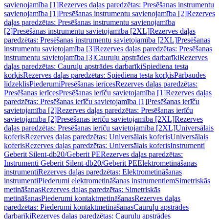
savienojamība [1]
Rezerves daļas paredzētas: Presēšanas instrumentu
savienojamība [1]
Presēšanas instrumentu savienojamība [2]
Rezerves
daļas paredzētas: Presēšanas instrumentu savienojamība
[2]
Presēšanas instrumentu savietojamība [2XL]
Rezerves daļas
paredzētas: Presēšanas instrumentu savietojamība [2XL]
Presēšanas
instrumentu savietojamība [3]
Rezerves daļas paredzētas: Presēšanas
instrumentu savietojamība [3]
Cauruļu apstrādes darbarīki
Rezerves
daļas paredzētas: Cauruļu apstrādes darbarīki
Spiediena testa
korķis
Rezerves daļas paredzētas: Spiediena testa korķis
Pārbaudes
līdzeklis
Piederumi
Presēšanas ierīces
Rezerves daļas paredzētas:
Presēšanas ierīces
Presēšanas ierīču savietojamība [1]
Rezerves daļas
paredzētas: Presēšanas ierīču savietojamība [1]
Presēšanas ierīču
savietojamība [2]
Rezerves daļas paredzētas: Presēšanas ierīču
savietojamība [2]
Presēšanas ierīču savietojamība [2XL]
Rezerves
daļas paredzētas: Presēšanas ierīču savietojamība [2XL]
Universālais
koferis
Rezerves daļas paredzētas: Universālais koferis
Universālais
koferis
Rezerves daļas paredzētas: Universālais koferis
Instrumenti
Geberit Silent-db20/Geberit PE
Rezerves daļas paredzētas:
Instrumenti Geberit Silent-db20/Geberit PE
Elektrometināšanas
instrumenti
Rezerves daļas paredzētas: Elektrometināšanas
instrumenti
Piederumi elektrometināšanas instrumentiem
Simetriskās
metināšanas
Rezerves daļas paredzētas: Simetriskās
metināšanas
Piederumi kontaktmetināšanas
Rezerves daļas
paredzētas: Piederumi kontaktmetināšanas
Cauruļu apstrādes
darbarīki
Rezerves daļas paredzētas: Cauruļu apstrādes