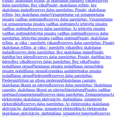
Pisuāri, skalošanas režīms, ar skalošanas malu
Bez vāka
Rezerves
daļas paredzētas: Bez vāka
Pisuāri, skalošanas režīms, bez
skalošanas malas
Rezerves daļas paredzētas: Pisuāri, skalošanas
režīms, bez skalošanas malas
Virsapmetuma vai zemapmetuma
pisuāru vadības sistēmām
Rezerves daļas paredzētas: Virsapmetuma
vai zemapmetuma pisuāru vadības sistēmām
Ar iebūvētu pisuāru
vadības sistēmu
Rezerves daļas paredzētas: Ar iebūvētu pisuāru
vadības sistēmu
Iebūvētai pisuāru vadības sistēmai
Rezerves daļas
paredzētas: Iebūvētai pisuāru vadības sistēmai
Pisuāri, skalošanas
režīms, ar vāku / paredzēts vākam
Rezerves daļas paredzētas: Pisuāri,
skalošanas režīms, ar vāku / paredzēts vākam
Bez skalošanas
malas
Rezerves daļas paredzētas: Bez skalošanas malas
Pisuāri,
darbībai bez ūdens
Rezerves daļas paredzētas: Pisuāri, darbībai bez
ūdens
Bez vāka
Rezerves daļas paredzētas: Bez vāka
Pisuāru
nodalīšanas sienas
Plastmasas pisuāru nodalīšanas sienas
Stikla
pisuāru nodalīšanas sienas
Keramikas sanitārtehnikas pisuāru
nodalīšanas sienas
Piederumi
Rezerves daļas paredzētas:
Piederumi
Sifoni un sifonu piederumi
Skalošanas caurules,
skalošanas līkumi un pārejas
Rezerves daļas paredzētas: Skalošanas
caurules, skalošanas līkumi un pārejas
Stiprinājumi
Pisuāru vadības
sistēmas
Zemapmetuma
Rezerves daļas paredzētas: Zemapmetuma
Ar
elektronisku skalošanas aktivizāciju, darbināšana, izmantojot
elektrotīklu
Rezerves daļas paredzētas: Ar elektronisku skalošanas
aktivizāciju, darbināšana, izmantojot elektrotīklu
Ar elektronisku
skalošanas aktivizāciju, darbināšana, izmantojot baterijas
Rezerves