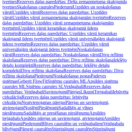
tvertnes
Rezerves daļas paredzētas: Delta zemapmetuma skalojamās
tvertnes
Skalošanas caurules
Piederumi
Uzpildes un noskalošanas
vārsti
Uzpildes vārsti
Rezerves daļas paredzētas: Uzpildes
vārsti
Uzpildes vārsti zemapmetuma skalojamām tvertnēm
Rezerves
daļas paredzētas: Uzpildes vārsti zemapmetuma skalojamām
tvertnēm
Uzpildes vārsti keramikas skalojamā ūdens
tvertnēm
Rezerves daļas paredzētas: Uzpildes vārsti keramikas
skalojamā ūdens tvertnēm
Uzpildes vārsti universālajām skalojamā
ūdens tvertnēm
Rezerves daļas paredzētas: Uzpildes vārsti
universālajām skalojamā ūdens tvertnēm
Noskalošanas
vārsti
Rezerves daļas paredzētas: Noskalošanas vārsti
Divu režīmu
skalošana
Rezerves daļas paredzētas: Divu režīmu skalošana
Iekšējo
detaļu komplekti
Rezerves daļas paredzētas: Iekšējo detaļu
komplekti
Divu režīmu skalošana
Rezerves daļas paredzētas: Divu
režīmu skalošana
Piederumi
Noskalošanas pogas
Padeves
sistēmas
Geberit FlowFit
Sistēmu caurules ML
Apsildes sistēmu
caurules ML
Sistēmu caurules SL
Veidgabali
Rezerves daļas
paredzētas: Veidgabali
Savienojumi
Pārejas
Līkumi
Trejgabali
Iebūvēta
cirkulācija
Rezerves daļas paredzētas: Iebūvēta
cirkulācija
Neatvienojamas pārejas
Pārejas un savienojumi,
atvienojami
Noslēgi
Pieslēgumi
Sadalītājs ar vītnes
pieslēgumu
Sadalītājs ar presēšanas pieslēgumu
Apsildes
trejgabals
Apsildes pārejas un savienojumi, atvienojami
Apsildes
pieslēgumi
Piederumi
Blīves caurulēm un veidgabaliem
Veidgabalu
blīvējumi
Pārsegi caurulēm
Stiprinājumi caurulēm
Stiprinājumi