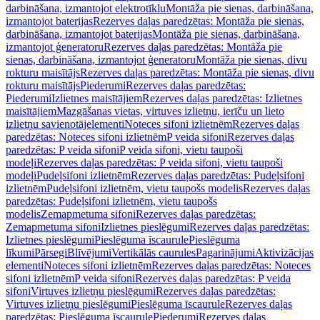
darbināšana, izmantojot elektrotīklu
Montāža pie sienas, darbināšana,
izmantojot baterijas
Rezerves daļas paredzētas: Montāža pie sienas,
darbināšana, izmantojot baterijas
Montāža pie sienas, darbināšana,
izmantojot ģeneratoru
Rezerves daļas paredzētas: Montāža pie
sienas, darbināšana, izmantojot ģeneratoru
Montāža pie sienas, divu
rokturu maisītājs
Rezerves daļas paredzētas: Montāža pie sienas, divu
rokturu maisītājs
Piederumi
Rezerves daļas paredzētas:
Piederumi
Izlietnes maisītājiem
Rezerves daļas paredzētas: Izlietnes
maisītājiem
Mazgāšanas vietas, virtuves izlietņu, ierīču un lieto
izlietņu savienotājelementi
Noteces sifoni izlietnēm
Rezerves daļas
paredzētas: Noteces sifoni izlietnēm
P veida sifoni
Rezerves daļas
paredzētas: P veida sifoni
P veida sifoni, vietu taupoši
modeļi
Rezerves daļas paredzētas: P veida sifoni, vietu taupoši
modeļi
Pudeļsifoni izlietnēm
Rezerves daļas paredzētas: Pudeļsifoni
izlietnēm
Pudeļsifoni izlietnēm, vietu taupošs modelis
Rezerves daļas
paredzētas: Pudeļsifoni izlietnēm, vietu taupošs
modelis
Zemapmetuma sifoni
Rezerves daļas paredzētas:
Zemapmetuma sifoni
Izlietnes pieslēgumi
Rezerves daļas paredzētas:
Izlietnes pieslēgumi
Pieslēguma īscaurule
Pieslēguma
līkumi
Pārsegi
Blīvējumi
Vertikālās caurules
Pagarinājumi
Aktivizācijas
elementi
Noteces sifoni izlietnēm
Rezerves daļas paredzētas: Noteces
sifoni izlietnēm
P veida sifoni
Rezerves daļas paredzētas: P veida
sifoni
Virtuves izlietņu pieslēgumi
Rezerves daļas paredzētas:
Virtuves izlietņu pieslēgumi
Pieslēguma īscaurule
Rezerves daļas
paredzētas: Pieslēguma īscaurule
Piederumi
Rezerves daļas