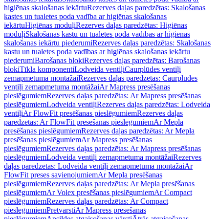
higiēnas skalošanas iekārtu
Rezerves daļas paredzētas: Skalošanas
kastes un tualetes poda vadība ar higiēnas skalošanas
iekārtu
Higiēnas moduļi
Rezerves daļas paredzētas: Higiēnas
moduļi
Skalošanas kastu un tualetes poda vadības ar higiēnas
skalošanas iekārtu piederumi
Rezerves daļas paredzētas: Skalošanas
kastu un tualetes poda vadības ar higiēnas skalošanas iekārtu
piederumi
Barošanas bloki
Rezerves daļas paredzētas: Barošanas
bloki
Tīkla komponenti
Lodveida ventiļi
Caurplūdes ventiļi
zemapmetuma montāžai
Rezerves daļas paredzētas: Caurplūdes
ventiļi zemapmetuma montāžai
Ar Mapress presēšanas
pieslēgumiem
Rezerves daļas paredzētas: Ar Mapress presēšanas
pieslēgumiem
Lodveida ventiļi
Rezerves daļas paredzētas: Lodveida
ventiļi
Ar FlowFit presēšanas pieslēgumiem
Rezerves daļas
paredzētas: Ar FlowFit presēšanas pieslēgumiem
Ar Mepla
presēšanas pieslēgumiem
Rezerves daļas paredzētas: Ar Mepla
presēšanas pieslēgumiem
Ar Mapress presēšanas
pieslēgumiem
Rezerves daļas paredzētas: Ar Mapress presēšanas
pieslēgumiem
Lodveida ventiļi zemapmetuma montāžai
Rezerves
daļas paredzētas: Lodveida ventiļi zemapmetuma montāžai
Ar
FlowFit preses savienojumiem
Ar Mepla presēšanas
pieslēgumiem
Rezerves daļas paredzētas: Ar Mepla presēšanas
pieslēgumiem
Ar Volex presēšanas pieslēgumiem
Ar Compact
pieslēgumiem
Rezerves daļas paredzētas: Ar Compact
pieslēgumiem
Pretvārsti
Ar Mapress presēšanas
pieslēgumiem
Apsildes atgaisošanas vārsti
Ātrās atgaisošanas