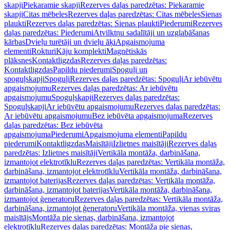
skapji
Piekaramie skapji
Rezerves daļas paredzētas: Piekaramie
skapji
Citas mēbeles
Rezerves daļas paredzētas: Citas mēbeles
Sienas
plaukti
Rezerves daļas paredzētas: Sienas plaukti
Piederumi
Rezerves
daļas paredzētas: Piederumi
Atvilktņu sadalītāji un uzglabāšanas
kārbas
Dvieļu turētāji un dvieļu āķi
Apgaismojuma
elementi
Rokturi
Kāju komplekti
Magnētiskās
plāksnes
Kontaktligzdas
Rezerves daļas paredzētas:
Kontaktligzdas
Papildu piederumi
Spoguļi un
spoguļskapji
Spoguļi
Rezerves daļas paredzētas: Spoguļi
Ar iebūvētu
apgaismojumu
Rezerves daļas paredzētas: Ar iebūvētu
apgaismojumu
Spoguļskapji
Rezerves daļas paredzētas:
Spoguļskapji
Ar iebūvētu apgaismojumu
Rezerves daļas paredzētas:
Ar iebūvētu apgaismojumu
Bez iebūvēta apgaismojuma
Rezerves
daļas paredzētas: Bez iebūvēta
apgaismojuma
Piederumi
Apgaismojuma elementi
Papildu
piederumi
Kontaktligzdas
Maisītāji
Izlietnes maisītāji
Rezerves daļas
paredzētas: Izlietnes maisītāji
Vertikāla montāža, darbināšana,
izmantojot elektrotīklu
Rezerves daļas paredzētas: Vertikāla montāža,
darbināšana, izmantojot elektrotīklu
Vertikāla montāža, darbināšana,
izmantojot baterijas
Rezerves daļas paredzētas: Vertikāla montāža,
darbināšana, izmantojot baterijas
Vertikāla montāža, darbināšana,
izmantojot ģeneratoru
Rezerves daļas paredzētas: Vertikāla montāža,
darbināšana, izmantojot ģeneratoru
Vertikāla montāža, vienas sviras
maisītājs
Montāža pie sienas, darbināšana, izmantojot
elektrotīklu
Rezerves daļas paredzētas: Montāža pie sienas,