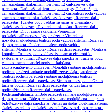
zemapmetuma skalojamām tvertnēm, 12 cm
Rezerves daļas
paredzētas: Darbināšanai, izmantojot baterijas, Geberit Sigma
zemapmetuma skalojamām tvertnēm, 12 cm
Tualetes podu vadības
sistēmas ar pneimatisku skalošanas aktivizāciju
Rezerves daļas
paredzētas: Tualetes podu vadības sistēmas ar pneimatisku
skalošanas aktivizāciju
Divu režīmu skalošanai
Rezerves daļas
paredzētas: Divu režīmu skalošanai
Vienrežīma
noskalošanai
Rezerves daļas paredzētas: Vienrežīma
noskalošanai
Piederumi tualetes podu vadības sistēmām
Rezerves
daļas paredzētas: Piederumi tualetes podu vadības
sistēmām
Montāžas komplekti
Rezerves daļas paredzētas: Montāžas
komplekti
Tualetes podu vadības sistēmām ar elektronisku
skalošanas aktivizāciju
Rezerves daļas paredzētas: Tualetes podu
vadības sistēmām ar elektronisku skalošanas
aktivizāciju
Savienojumi
Geberit Monolith sanitārie moduļi
Tualetes
podiem paredzēti sanitārie moduļi
Rezerves daļas paredzētas:
Tualetes podiem paredzēti sanitārie moduļi
Sienas tualetes
podiem
Rezerves daļas paredzētas: Sienas tualetes podiem
Grīdas
tualetes podiem
Rezerves daļas paredzētas: Grīdas tualetes
podiem
Piederumi
Rezerves daļas paredzētas:
Piederumi
Palīgmateriāli
Bidē paredzēti sanitārie moduļi
Rezerves
daļas paredzētas: Bidē paredzēti sanitārie moduļi
Sienas un grīdas
bidē
Rezerves daļas paredzētas: Sienas un grīdas bidē
Pisuārs
Pisuāri,
skalošanas režīms, ar skalošanas malu
Rezerves daļas paredzētas: