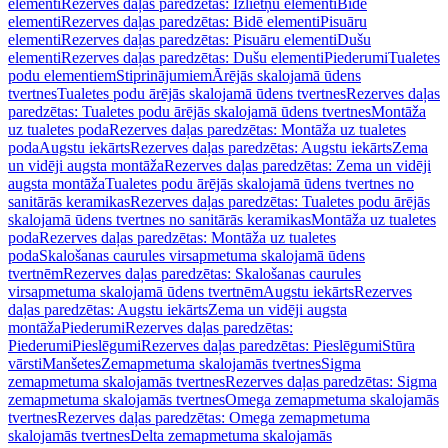
elementi
Rezerves daļas paredzētas: Izlietņu elementi
Bidē
elementi
Rezerves daļas paredzētas: Bidē elementi
Pisuāru
elementi
Rezerves daļas paredzētas: Pisuāru elementi
Dušu
elementi
Rezerves daļas paredzētas: Dušu elementi
Piederumi
Tualetes
podu elementiem
Stiprinājumiem
Ārējās skalojamā ūdens
tvertnes
Tualetes podu ārējās skalojamā ūdens tvertnes
Rezerves daļas
paredzētas: Tualetes podu ārējās skalojamā ūdens tvertnes
Montāža
uz tualetes poda
Rezerves daļas paredzētas: Montāža uz tualetes
poda
Augstu iekārts
Rezerves daļas paredzētas: Augstu iekārts
Zema
un vidēji augsta montāža
Rezerves daļas paredzētas: Zema un vidēji
augsta montāža
Tualetes podu ārējās skalojamā ūdens tvertnes no
sanitārās keramikas
Rezerves daļas paredzētas: Tualetes podu ārējās
skalojamā ūdens tvertnes no sanitārās keramikas
Montāža uz tualetes
poda
Rezerves daļas paredzētas: Montāža uz tualetes
poda
Skalošanas caurules virsapmetuma skalojamā ūdens
tvertnēm
Rezerves daļas paredzētas: Skalošanas caurules
virsapmetuma skalojamā ūdens tvertnēm
Augstu iekārts
Rezerves
daļas paredzētas: Augstu iekārts
Zema un vidēji augsta
montāža
Piederumi
Rezerves daļas paredzētas:
Piederumi
Pieslēgumi
Rezerves daļas paredzētas: Pieslēgumi
Stūra
vārsti
Manšetes
Zemapmetuma skalojamās tvertnes
Sigma
zemapmetuma skalojamās tvertnes
Rezerves daļas paredzētas: Sigma
zemapmetuma skalojamās tvertnes
Omega zemapmetuma skalojamās
tvertnes
Rezerves daļas paredzētas: Omega zemapmetuma
skalojamās tvertnes
Delta zemapmetuma skalojamās