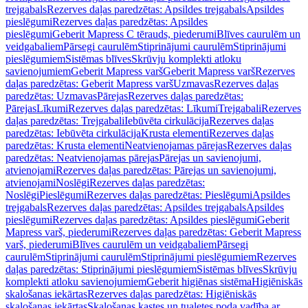
trejgabals
Rezerves daļas paredzētas: Apsildes trejgabals
Apsildes
pieslēgumi
Rezerves daļas paredzētas: Apsildes
pieslēgumi
Geberit Mapress C tērauds, piederumi
Blīves caurulēm un
veidgabaliem
Pārsegi caurulēm
Stiprinājumi caurulēm
Stiprinājumi
pieslēgumiem
Sistēmas blīves
Skrūvju komplekti atloku
savienojumiem
Geberit Mapress varš
Geberit Mapress varš
Rezerves
daļas paredzētas: Geberit Mapress varš
Uzmavas
Rezerves daļas
paredzētas: Uzmavas
Pārejas
Rezerves daļas paredzētas:
Pārejas
Līkumi
Rezerves daļas paredzētas: Līkumi
Trejgabali
Rezerves
daļas paredzētas: Trejgabali
Iebūvēta cirkulācija
Rezerves daļas
paredzētas: Iebūvēta cirkulācija
Krusta elementi
Rezerves daļas
paredzētas: Krusta elementi
Neatvienojamas pārejas
Rezerves daļas
paredzētas: Neatvienojamas pārejas
Pārejas un savienojumi,
atvienojami
Rezerves daļas paredzētas: Pārejas un savienojumi,
atvienojami
Noslēgi
Rezerves daļas paredzētas:
Noslēgi
Pieslēgumi
Rezerves daļas paredzētas: Pieslēgumi
Apsildes
trejgabals
Rezerves daļas paredzētas: Apsildes trejgabals
Apsildes
pieslēgumi
Rezerves daļas paredzētas: Apsildes pieslēgumi
Geberit
Mapress varš, piederumi
Rezerves daļas paredzētas: Geberit Mapress
varš, piederumi
Blīves caurulēm un veidgabaliem
Pārsegi
caurulēm
Stiprinājumi caurulēm
Stiprinājumi pieslēgumiem
Rezerves
daļas paredzētas: Stiprinājumi pieslēgumiem
Sistēmas blīves
Skrūvju
komplekti atloku savienojumiem
Geberit higiēnas sistēma
Higiēniskās
skalošanas iekārtas
Rezerves daļas paredzētas: Higiēniskās
skalošanas iekārtas
Skalošanas kastes un tualetes poda vadība ar